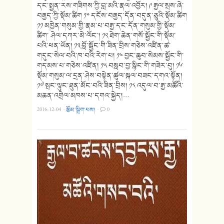
དང་སྤྱན་རས་གཟིགས་ཀྱི་བླ་མའི་རྣལ་འབྱོར། ༩ རྒྱལ་སྲས་ཞེ་
བརྒྱད་ཀྱི་སྡོམ་ཚིག ༡༠ དངོས་བརྒྱད་དོན་བདུན་ཅུའི་སྡོམ་ཚིག
༡༡ མཁྱེན་གསུམ་གྱི་རྣམ་པ་བརྒྱ་དང་དོན་གསུམ་གྱི་སྡོམ་
ཚིག་ ཤེལ་དཀར་མེ་ལོང༌། ༡༢ ཐེག་ཆེན་གསོ་སྦྱོང་གི་སྡོམ་
པའི་ཕན་ཡོན། ༡༣ བློ་སྦྱོང་གི་ཟིན་བྲིས་གཅེས་འཛིན་ཚ་
གདུང་སེལ་བའི་ཁ་བའི་རེག་པ། ༡༤ བྱང་ཆུབ་སེམས་སྦྱོང་གི་
གདམས་པ་གཅེས་འཛིན། ༡༥ བསླབ་བྱ་སྙིང་གི་གཟེར་བུ། ༡༦
སྡོམ་གསུམ་ལ་དྲན་ཤེས་བསྟེན་ཚུལ་སྐལ་བཟང་དགའ་སྟོན།
༡༧ སྤང་ལྟུང་ཐུན་མོང་བའི་ཟིན་བྲིས། ༡༨ འདུལ་བ་རྒྱ་མཚོའི་
མཆན་འགྲེལ་མཁས་པ་དགའ་སྐྱེད།…
2016-12-04
·
རྩོམ་སྒྲིག་པས།
·
0