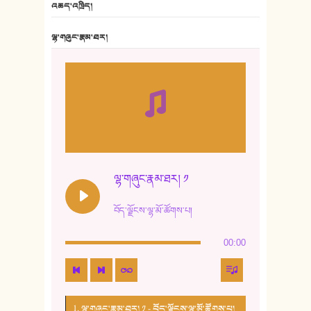
འཆད་འཁྲིད།
7. ལྷག་སྒྲོན་ལགས།
ལྷ་གཞུང་རྣམ་ཐར།
8. ཆང་གཞས།
9. ཆང་གཞས། ༢
10. ཆང་གཞས། ༣
11. ལོ་གསར།
12. ལོ་གསར། ༢
ལྷ་གཞུང་རྣམ་ཐར། ༡
13. ཆུང་འདྲིས། - ཟླ་སྒྲོན།
བོད་ལྗོངས་ལྷ་མོ་ཚོགས་པ།
14. སྙིང་རྗེ་མོ། - ཚེ་འགྱུར་མེད།
00:00
15. ཤམ་པ་ལ་ཡི་སྲས་མོ།
16. ལྷ་བུ་དར་བུ།
1. ལྷ་གཞུང་རྣམ་ཐར། ༡ - བོད་ལྗོངས་ལྷ་མོ་ཚོགས་པ།