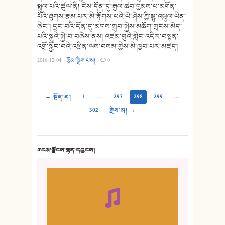
སྤྲུལ་པའི་ཚུལ་ནི། ངེས་དོན་དུ་རྒྱལ་ཚབ་བྱམས་པ་མགོན་
པོའི་ཐུགས་རྣམ་པར་མི་རྟོགས་པའི་ཡེ་ཤེས་ཀྱི་སྒྱུ་འཕྲུལ་ཡིན་
ཞིང་། དྲང་བའི་དོན་དུ་མཁས་གྲུབ་སྐྱེས་མཆོག་གྲངས་མེད་
པའི་སྐུའི་སྐྱེ་བ་བཞེས་ནས། འཛམ་བུའི་གླིང་འདིར་བསྟན་
འགྲོ་སྐྱོང་བའི་འཕྲིན་ལས་བསམ་གྱིས་མི་ཁྱབ་པར་མཛད།
2016-12-04
·
རྩོམ་སྒྲིག་པས།
·
0
← སྔོན་མ།
1
…
297
298
299
…
302
རྗེས་མ། →
གངས་ལྗོངས་སྙན་དབྱངས།