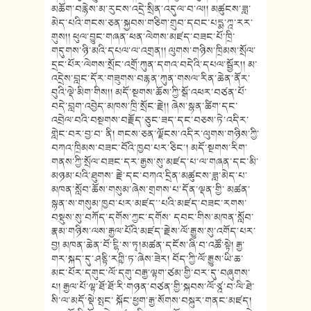
མཆོག་བརྙེས་མ་རུངས་འདྲེ་སྲིན་འདུལ་བ་ལ།། མཚུངས་ཟླ་
མེད་པའི་གངས་ཅན་སྐྱབས་གཅིག་གྲུབ་དབང་པདྨ་ཀྰ་རར་
གུས།། ཕུལ་བྱུང་གཞན་ཕན་ལེགས་མཛད་བཟང་པོ་ཁྲི་
གདུགས་ཉི་མའི་དཔལ་ལ་འགྲན།། ལུགས་གཉིས་ཁྲིམས་སྲོལ་
དྲང་པོར་ལེགས་སྲོང་འགྲོ་ཀུན་དགའ་བདེའི་དཔལ་སྦྱོར།། མ་
འདྲེས་བླང་དོར་གཟུགས་བརྙན་ཀུན་གསལ་རིན་ཆེན་ནོར་
བུའི་ལྡེ་མིག་གིས།། མདོ་སྔགས་ཆོས་ཀྱི་སྒོ་འཕར་བཙན་པོ་
བདེ་བླག་འབྱེད་མཁས་ཁྲི་སྲོང་རྗེ།། ཞེས་སྙན་ཚིག་དང་
འབྲེལ་བའི་བསྔགས་བརྗོད་ཅུང་ཟད་དང་བཅས་ཏེ་འདིར་
གླེང་བར་བྱ་བ་ ནི། གངས་ཅན་ལྗོངས་འདིར་ལུགས་གཉིས་ཀྱི་
བཀའ་ཁྲིམས་བཟང་བོའི་ཁྱབ་པར་ཅིང་། མདོ་སྔགས་རིག་
གནས་ཀྱི་སྲོལ་བཟང་དར་རྒྱས་སུ་མཛད་པ་ལ་གཞན་དང་མི་
མཉམ་པའི་ཐུགས་ རྗེ་དང་བཀའ་དྲིན་མཚུངས་ཟླ་མེད་པ་
མཁན་སློབ་ཆོས་གསུམ་ཞེས་གྲགས་པ་དོན་ལྡན་གྱི་ མཚན་
སྙན་ས་གསུམ་ཁྱབ་པར་མཛད་་པའི་མཛད་བཟང་རགས་
བསྡུས་སུ་བཀོད་དགོས་ཀྱང་དགོས་ དབང་གིས་མཁན་སློབ་
རྣམ་གཉིས་ལས་རྒྱལ་པོའི་མཛད་རྗེས་ལོ་རྒྱུས་སུ་འགོད་པར་
བྱ། མཁན་ཆེན་བོ་ངྷི་ས་ཏྭ།མཚན་དངོས་ཞི་བ་འཚོ་སྟེ། རྒྱ་
གར་སྐད་དུ་ཤནྟི་རཀྵི་ཏ་ཞེས་ཟེར། བོད་ཀྱི་ལོ་རྒྱུས་ཡི་ཆ་
མང་པོར་དགུང་ལོ་དགུ་བརྒྱ་ལྷག་ཙམ་གྱི་བར་དུ་བཞུགས་
པ། རྒྱལ་པོ་ལྷ་ཐོ་ཐོ་རི་གཉན་བཙན་གྱི་སྐབས་ལོ་ཙྰ་བ་ལི་ཐེ་
སི་ལ་མདོ་སྡེ་སྤང་ སྐོང་ཕྱག་རྒྱ་སོགས་བསྐུར་གནང་མཛད།