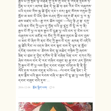
རྒྱལ་པོ་ཁྲི་སྲོང་ལྡེ་བཙན་གྱི་དུས་སུ་བོད་དུ་གདན་དྲངས་ཏེ་
བྱོན་པ་དང་། མཁན་ཆེན་དེ་སྐུ་ཚེ་ཧ་ཅང་རིང་པོར་བཞུགས་
པའི་དབང་གིས་སྐུ་ཚེ་སྟོད་དང་། བར། སྨད་སོགས་གསུམ་གྱི་
སློབ་མ་མང་པོ་ཡོད་ཅེས་བཤད་སྲོལ་འདུག ཇོ་ནང་ཏྰ་ར་ནྰ་
ཐས་མཛད་པའི<<རྒྱ་གར་ཆོས་འབྱུང་>>ལེའུ་ཉི་ཤུ་རྩ་ དགུ་
པའི་ནང་བོད་ཀྱི་ཡུལ་དུ་བྱོན་པའི་ཨྰ་ཙྰརྱ་བོ་ངྷི་ས་ཏྭ་ནི།
རྒྱལ་པོ་གོ་པྰ་ལ་ནས་རྒྱལ་པོ་ངྷརྨ་པྰ་ལའི་བར་དུ་ངེས་པར་
བཞུགས་པར་མངོན་ལ། བོད་ཀྱི་ལོ་རྒྱུས་ཁུངས་ཆེ་བར་བྱས་
པ་མང་པོ་ཞིག་གི་ནང་བོད་ཀྱི་རྒྱལ་པོ་དགུ་ མཁན་པོ་འདིའི་
སྐུ་ཚེའི་རིང་ལ་འདས་ཟེར་བར་སྣང་བས་དེ་ལྟར་ན་སློབ་
དཔོན་འཕགས་པ་ ཐོགས་མེད་སྐུ་མཆེད་གཉིས་ཀྱི་ཞབས་
ཟིན་པ་ཙམ་དུ་བྱེད་དགོས་ཏེ་ཇི་བཞིན་ཡིན་པར་ དཀའ་འོ།།
ཞེས་གསལ་བར་དེ་རང་གཞིར་བཟུང་ན། རྒྱ་གར་ཤར་ཕྱོགས་
ཀྱི་རྒྱལ་པོ་གོ་པྰ་ལས་སྲིད་དབང་བཟུང་བའིདུས་ནི་ནི་སྤྱི་
ལོའི་དུས་རབས་བདུན་པའི༦༨༥—༧༢༠བར་ཡིན་ཅིང་། དེ་
ནས་རྩིས་པའི་རྒྱལ་རབས་བཞི་པ་རྒྱལ་པོ་ངྷ་རྨ་པྰ་ལས་སྲིད་
དབང་བཟུང་བའི་དུས་…
2016-12-04
·
རྩོམ་སྒྲིག་པས།
·
0