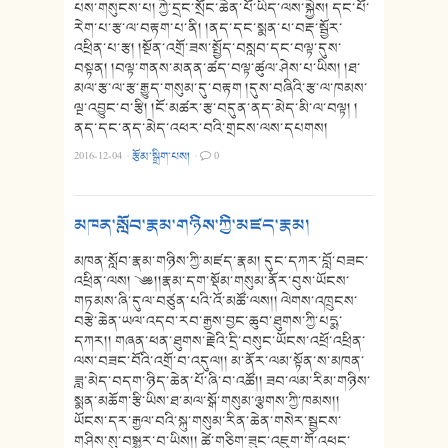
པས་གསུངས་པ། ཀྱེ་དྲང་སྲོང་ཆེན་པོ་ཡིད་ལས་སྐྱེས། དང་པོ་
རེག་པ་རྩ་ལ་བརྟག་པ་ནི། །ནད་དང་སྨན་པ་བརྡ་སྦྱོར་
འཕྲིན་པ་རྩ། །སྔོན་འགྲོ་ཟས་སྤྱོད་བསླབ་དང་བལྟ་དུས་
བསྟན། །བལྟ་གནས་མནན་ཚད་བལྟ་ཚུལ་ཤེས་པ་ཡིས། །ཐ་
མལ་རྩ་ལ་རྩ་རྒྱུད་གསུམ་དུ་བརྟག །དུས་བཞིའི་རྩ་ལ་ཁམས་
ལྔ་འབྱུང་བ་རྩི། །ངོ་མཚར་རྩ་བདུན་ནད་མེད་མི་ལ་བལྟ། །
ནད་དང་ནད་མེད་འཕར་བའི་གྲངས་ལས་དཔགས།
2016-12-04
·
རྩོམ་སྒྲིག་པས།
·
0
མཁན་སློབ་རྣམ་གཉིས་ཀྱི་མཛད་རྣམ།
མཁན་སློབ་རྣམ་གཉིས་ཀྱི་མཛད་རྣམ། དུང་དཀར་བློ་བཟང་
འཕྲིན་ལས། ༄༅།།རྣམ་དག་སྡོམ་གསུམ་ནོར་བུས་ཡོངས་
གཏམས་ཞི་དུལ་བཙུན་པའི་འོ་མཚོ་ལས།། ལེགས་འཁྲུངས་
བརྩེ་ཆེན་ཡལ་འདབ་རབ་རྒྱས་བྱང་ཆུབ་ཐུགས་ཀྱི་པདྨ་
དཀར།། གཞན་ཕན་ཐུགས་རྗེའི་དྲི་བསུང་ཡོངས་འཕྲོ་འཕྲིན་
ལས་བཟང་བོའི་འགྲོ་བ་འདུལ།། མ་ནོར་ལམ་སྟོན་ས་མཁན་
ཟླ་མེད་བདག་ཉིད་ཆེན་པོ་ཞི་བ་འཚོ།། ཟབ་ལམ་རིམ་གཉིས་
སྨན་མཆོག་རྩི་ཡིས་ཐ་མལ་སྒོ་གསུམ་ལྕགས་ཀྱི་ཁམས།།
ཡོངས་དར་རྒྱལ་བའི་སྐུ་གསུམ་རིན་ཆེན་གསེར་སྦྱངས་
གཤིས་སུ་བསྒྱུར་བ་ཡིས།། ཚེ་གཅིག་ཟུང་འཇུག་གོ་འཕང་