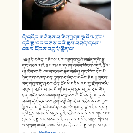
དེ་བཞིན་གཤེགས་པའི་གཟུགས་སྐུའི་མཚན་
དཔེ་རྒྱུ་དང་བཅས་པའི་རྣམ་བཤད་དཔག་
བསམ་ཡོངས་འདུའི་ལྗོན་པ།
༄༅།།དེ་བཞིན་གཤེགས་པའི་གཟུགས་སྐུའི་མཚན་དཔེ་རྒྱུ་
དང་བཅས་པའི་རྣམ་བཤད་དཔག་བསམ་ཡོངས་འདུའི་ལྗོན་
པ། རྩོམ་པ་པོ། འཇམ་དཔལ་རྒྱལ་མཚན། གང་གིས་དང་པོ་
ཉིད་ནས་གཞན་ཕན་ཐུགས་བསྐྱེད་མ་གཡོས་ཤིང་།། གྲངས་
མེད་གསུམ་དུ་རླབས་ཆེན་ཚོགས་གཉིས་རབ་ཏུ་རྫོགས་པའི་
མཐུས།། མཚན་བཟང་སོ་གཉིས་དཔེ་བྱད་བརྒྱད་ཅུས་ཡོན་
ཏན་མངོན་པར་འཕགས།། བལྟ་བས་མི་ངོམས་སྐུ་གཟུགས་
མཆོག་དེར་དང་བས་ཕྱག་བགྱི་འོ།། དེ་ལ་འདིར་སངས་རྒྱས་
ཀྱི་གཟུགས་ཀྱི་སྐུའི་མཚན་བཟང་པོ་སུམ་ཅུ་རྩ་གཉིས་དང་།
དཔེ་བྱད་བཟང་པོ་བརྒྱད་ཅུའི་དབྱེ་བ་དང་དེ་དག་གང་ལས་
བྱུང་བའི་རྒྱུ་དང་བཅས་པའི་བཤད་པ་མདོར་བསྡུས་སྤེལ་བ་
ལ་གསུམ། མཚན་བཟང་པོ་དང་དེ་དག་གི་རྒྱུ་བཤད་པ་དང་།