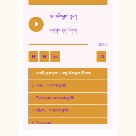
ཨ་མའི་ཕྱག་ཟུང་།
བཀྲ་ཤིས་ཕུན་ཚོགས།
00:00
1. ཨ་མའི་ཕྱག་ཟུང་། - བཀྲ་ཤིས་ཕུན་ཚོགས།
2. ཨ་མ། - པ་སངས་ལྷ་མོ།
3. ཀོང་གཞས། - པ་སངས་ལྷ་མོ།
4. བརྩེ་བ། - པ་སངས་ལྷ་མོ།
5. ཀོང་གཞས།
6. ཆོལ་གསུམ་བྲོ་གཞས། - སྒྲོན་གསལ།