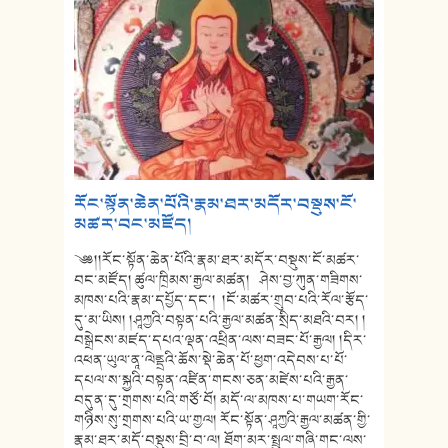
རོང་སྟོན་ཆེན་པོའི་རྣམ་ཐར་མདོར་བསྡུས་ངོ་
མཚར་བང་མཛོད།
༄༅།།རོང་སྟོན་ཆེན་པོའི་རྣམ་ཐར་མདོར་བསྡུས་ངོ་མཚར་
བང་མཛོད། ཚུལ་ཁྲིམས་རྒྱལ་མཚན། ཤེས་བྱ་ཀུན་གཟིགས་
མཁས་པའི་རྣམ་དཔྱོད་དང་། །ངོ་མཚར་གྲུབ་པའི་རོལ་རྩོད་
དུ་མ་ཡིས། །ཤཱཀྱའི་བསྟན་པའི་རྒྱལ་མཚན་སྲིད་མཐའི་བར། །
བསྒྲེངས་མཛད་དཔའ་ལྡན་འཕྲིན་ལས་བཟང་པོ་རྒྱལ། །དིར་
འཕན་ཡུལ་ནཱ་ལེནྡྲའི་ཆོས་སྡེ་ཆེན་པོ་ཕྱག་འདེབས་པ་པོ་
དཔལ་ས་སྐྱའི་བསྟན་འཛིན་གངས་ཅན་མཛེས་པའི་རྒྱན་
བདུན་དུ་གྲགས་པའི་གཙོ་བོ། མདོ་ལ་མཁས་པ་གཡག་རོང་
གཉིས་སུ་གྲགས་པའི་ཡ་གྱལ། རོང་སྟོན་ཤཱཀྱའི་རྒྱལ་མཚན་གྱི་
རྣམ་ཐར་མདོ་བསྡུས་བྲི་བ་ལ། ཐོག་མར་སྤྲུལ་གཞི་གང་ལས་