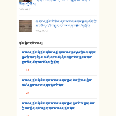
28. སྟོད་གཞས། - ཕན་ཐོག
སོགས་ཀྱི་སྐོར།
2026-08-02
29. རྣམ་བུ། - འཕྱོངས་ཞོལ་སྒྲོལ་མ།
ས་དགའ་རྫོང་གི་མིང་དང་ས་བབ་ཆགས་ཚུལ། བོད་ཀྱི་
30. སི་ལིང་འབྲི་མོ། - ཕན་ཐོག
ཆབ་སྲིད་འཕོ་འགྱུར་དང་ས་དགའ་རྫོང་གི་སྐོར།
2026-07-31
31. ཕ་ཡུལ་ཡར་ཀླུང་།
རྩོམ་སྒྲིག་གཙོ་གནད།
32. ཨ་མ།
ས་དགའ་རྫོང་གི་རྫོང་གཞིས་འགྲོ་སྟངས་དང་ཁྲལ་འུལ་ཁྲིམས་གནོན།
33. འཛོམས་པའི་ལམ།
ཡུལ་སྡེ་དང་། རི། ལ། མཚོ། གཙང་པོ། ཞིང་འབྲོག་ཐོན་ཁུངས་དང་
ཐུན་མིན་ཐོན་ལས་སོགས་ཀྱི་སྐོར།
34. ཉི་མ་སེམས་ལ་ཞོག་དང་། - ཟླ་སྒྲོན།
13
35. ང་ཚོ་ཕན་ཚུན་མཇལ་ནས། - ཟླ་སྒྲོན།
ས་དགའ་རྫོང་གི་མིང་དང་ས་བབ་ཆགས་ཚུལ། བོད་ཀྱི་ཆབ་སྲིད་
འཕོ་འགྱུར་དང་ས་དགའ་རྫོང་གི་སྐོར།
36. ཟླ་གཞོན་སྙན་དབྱངས། - ཟླ་སྒྲོན།
26
37. མཚོ་སྔོན་པོ། - ཟླ་སྒྲོན།
ས་དགའ་རྫོང་གི་མིང་དང་ས་བབ་ཆགས་ཚུལ། རྫོང་གི་ལོ་རྒྱུས། བོད་
38. ཡབ་ཡུམ། - ཟླ་སྒྲོན།
ཀྱི་ཆབ་སྲིད་འཕོ་འགྱུར་དང་ས་དགའ་རྫོང་སྐོར།