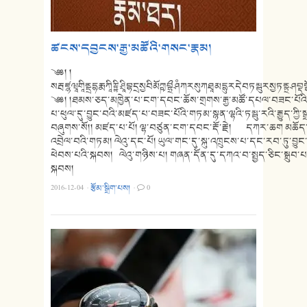
ཚངས་དབྱངས་རྒྱ་མཚོའི་གསང་རྣམ།
༄༅། །
སརྦཛྙཝཱགཱིནྡྲདྷརྨཀཱིརྟྟིཤྲཱིབྷདྲསྱབིམོཀྵབྷྲྀཤཾཀརསུཀཐཱམདྷུརདེབཏམྦུརསྱཏནྟྲཤ
༄༅། །ཐམས་ཅད་མཁྱེན་པ་ངག་དབང་ཆོས་གྲགས་རྒྱ་མཚོ་དཔལ་བཟང་པོའ
པ་ཕུལ་དུ་བྱུང་བའི་མཛད་པ་བཟང་པོའི་གཏམ་སྙན་ལྷའི་ཏམྦུ་རའི་རྒྱུད་ཀྱི་ས
བཞུགས་སོ།། མཛད་པ་པོ། ལྷ་བཙུན་ངག་དབང་རྡོ་རྗེ། དཀར་ཆག མཆོད
འབྲེལ་བའི་གཏམ། ལེའུ་དང་པོ། ཡུལ་གང་དུ་སྐུ་འཁྲུངས་པ་དང་རབ་ཏུ་བ
ཕེབས་པའི་སྐབས། ལེའུ་གཉིས་པ། གཞན་དོན་དུ་དཀའ་བ་སྤྱད་ཅིང་སྒྲུབ་
སྐབས།
2016-12-04
·
རྩོམ་སྒྲིག་པས།
·
0