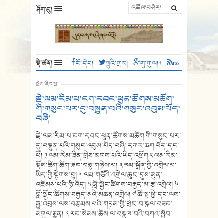
ཤོག་བུ།
སྡེ་ཚན།
ངོ་དེབ།
ཀྲུའི་ཀྲར།
གུ་ཀུལ།+
rss
སྤེལ་ཞིབ་ཕྲ།
རྗེ་ལམ་རིམ་པ་ངག་དབང་ཕུན་ཚོགས་མཆོག་
གི་གསུང་པར་དུ་བསྐྲུན་པའི་གསུང་འབུམ་པོད་
བཞི་
རྗེ་ལམ་རིམ་པ་ངག་དབང་ཕུན་ཚོགས་མཆོག་གི་གསུང་པར་
དུ་བསྐྲུན་པའི་གསུང་འབུམ་པོད་བཞི་ དཀར་ཆག པོད་དང་
པོ། ༡ ལམ་རིམ་ཟིན་བྲིས་མཁས་པའི་ཡིད་འཕྲོག ༢ ལམ་རིམ་
སྡོམ་ཚིག་ཚིག་རྐང་བཅུ་གཉིས་པ། ༣ ལམ་སྒྲོན་གྱི་འགྲེལ་པ་
ཡིད་ཀྱི་སྟེགས་བུ། ༤ ལམ་གཙོའི་འགྲེལ་ཆུང་དུས་མུན་
འཇོམས་པའི་ཉི་འོད། ༥ བློ་སྦྱོང་ཚིགས་བརྒྱད་མ་རྩ་འགྲེལ། ༦
བློ་སྦྱོང་ཚིགས་བརྒྱད་མའི་མཆན་འགྲེལ། ༧ ཚེ་སྔ་ཕྱི་དང་ལས་
རྒྱུ་འབྲས་ལས་བརྩམས་པའི་གཏམ་གྱི་ཕྲེང་བ་སྐལ་བཟང་
མགུལ་རྒྱན། ༨ རང་སེམས་ཆོས་ལ་བསྐུལ་བའི་བཀའ་སློབ་