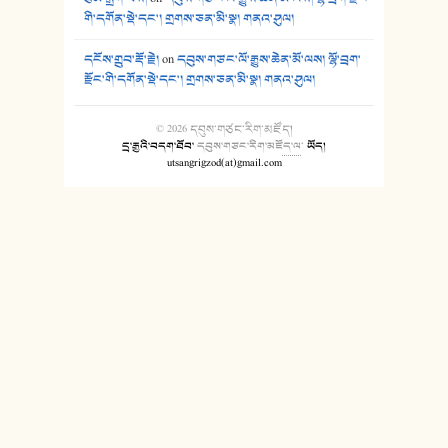
གི་དགོན་སྡེ་དང་། གྲགས་ཅན་མི་སྣ། གནའ་ཤུལ།
དངོས་གྲུབ་རྡོ་རྗེ།
on
དབུས་གཙང་ལོ་རྒྱུས་ཆེན་མོ་ལས། ལྷོ་བྲག་
རྫོང་གི་དགོན་སྡེ་དང་། གྲགས་ཅན་མི་སྣ། གནའ་ཤུལ།
© 2026
དབུས་གཙང་རིག་མཛོད།
དྲ་རྒྱའི་བདག་ཐོབ་
དབུས་གཙང་རིག་མཛོད་ལ
་
ཡོད།
utsangrigzod(at)gmail.com