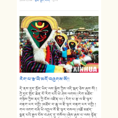
2016-12-04
·
རྩོམ་སྒྲིག་པས།
·
0
རེག་པ་རྩ་ཡི་མདོ་བཞུགས་སོ།།
དེ་ནས་དྲང་སྲོང་ཡིད་ལས་སྐྱེས་ཀྱིས་འདི་སྐད་ཅེས་ཞུས་སོ། །
ཀྱེ་དྲང་སྲོང་ཆེན་པོ་རིག་པའི་ཡེ་ཤེས་ལགས། །རེག་མཐོང་
གཉིས་ཀྱིས་ནད་ཀྱི་ངོས་འཛིན་པ། ། རེག་པ་རྩ་ལ་ཇི་ལྟར་
བརྟག་པར་བགྱི། །མཐོང་བ་ཆུ་ལ་ཇི་ལྟར་བརྟག་པར་བགྱི། །
གལ་འགག་བཞི་ཡི་འཁྲུལ་སོ་ཇི་ལྟར་བསལ། །འཚོ་མཛད་
སྨན་པའི་རྒྱལ་པོས་བཤད་དུ་གསོལ། །ཞེས་ཞུས་པ་ལས། སྟོན་