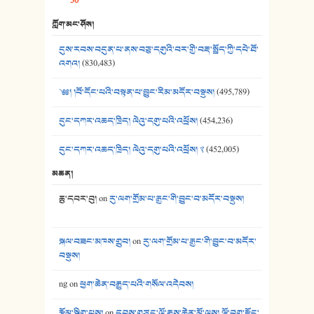
36
39. དྲིལ་བུའི་སྐལ་སྒྲ། - ཟླ་སྒྲོན།
ཀློག་མང་ཤོས།
40. ང་ཚོ་ཕན་ཚུན་མཇལ་ནས། - ཟླ་སྒྲོན།
དུས་རབས་བདུན་པ་ནས་བཅུ་དགུའི་བར་གྱི་བརྡ་སྤྲོད་ཀྱི་དཔེ་ཐོ་
41. མཚན་ཚོགས་ཞབས་བྲོ་སྣ་མང་། - བོད་གཞས་ཕྱོགས་བསྒྲིགས།
འགའ།
(830,483)
༄༅། །བོ་དོང་པའི་བསྟན་པ་བྱུང་རིམ་མདོར་བསྡུས།
(495,789)
དུང་དཀར་འཆད་ཁྲིད། ལེའུ་དགུ་པའི་འཕྲོས།
(454,236)
དུང་དཀར་འཆད་ཁྲིད། ལེའུ་དགུ་པའི་འཕྲོས། ༢
(452,005)
མཆན།
ཆུ་དབར་བུ།
on
རུ་ལག་གྲོམ་པ་རྒྱང་གི་བྱུང་བ་མདོར་བསྡུས།
སྐལ་བཟང་མཁས་གྲུབ།
on
རུ་ལག་གྲོམ་པ་རྒྱང་གི་བྱུང་བ་མདོར་
བསྡུས།
ng
on
ཕྱག་ཆེན་བརྒྱུད་པའི་གསོལ་འདེབས།
རྩོམ་སྒྲིག་པས།
on
དབུས་གཙང་ལོ་རྒྱུས་ཆེན་མོ་ལས། ལྷོ་བྲག་རྫོང་