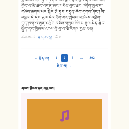
གྲོང་པ་མི་ཚང་བདུན་མངའ་རིས་བྱང་ཐང་འབྲོག་ཁུལ་དུ་
གཞིས་ཆགས་པར་སྒེར་རྩེ་དུད་བདུན་ཞེས་གྲགས་ཤིང་། མི་
འཁྱམ་དེ་དག་ཡུལ་དེར་ཐོག་མར་སླེབས་མཚམས་འབྲོག་
དུད་ཁག་ལ་རྐུན་འཕྲོག་བཅོམ་གསུམ་སོགས་ཚུལ་མིན་རྩིང་
སྤྱོད་དང་ཁྲིམས་འགལ་གྱི་བྱ་བ་ཅི་རིགས་བྱས་པས།
2026-07-10
·
ཆུ་དབར་བུ།
·
0
← སྔོན་མ།
1
2
3
…
302
རྗེས་མ། →
གངས་ལྗོངས་སྙན་དབྱངས།