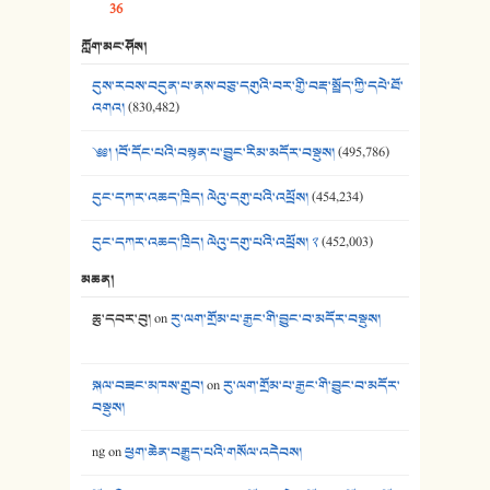
36
39. དྲིལ་བུའི་སྐལ་སྒྲ། - ཟླ་སྒྲོན།
ཀློག་མང་ཤོས།
40. ང་ཚོ་ཕན་ཚུན་མཇལ་ནས། - ཟླ་སྒྲོན།
དུས་རབས་བདུན་པ་ནས་བཅུ་དགུའི་བར་གྱི་བརྡ་སྤྲོད་ཀྱི་དཔེ་ཐོ་
41. མཚན་ཚོགས་ཞབས་བྲོ་སྣ་མང་། - བོད་གཞས་ཕྱོགས་བསྒྲིགས།
འགའ།
(830,482)
༄༅། །བོ་དོང་པའི་བསྟན་པ་བྱུང་རིམ་མདོར་བསྡུས།
(495,786)
དུང་དཀར་འཆད་ཁྲིད། ལེའུ་དགུ་པའི་འཕྲོས།
(454,234)
དུང་དཀར་འཆད་ཁྲིད། ལེའུ་དགུ་པའི་འཕྲོས། ༢
(452,003)
མཆན།
ཆུ་དབར་བུ།
on
རུ་ལག་གྲོམ་པ་རྒྱང་གི་བྱུང་བ་མདོར་བསྡུས།
སྐལ་བཟང་མཁས་གྲུབ།
on
རུ་ལག་གྲོམ་པ་རྒྱང་གི་བྱུང་བ་མདོར་
བསྡུས།
ng
on
ཕྱག་ཆེན་བརྒྱུད་པའི་གསོལ་འདེབས།