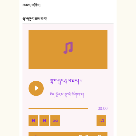
6. ཆོལ་གསུམ་བྲོ་གཞས། - སྒྲོན་གསལ།
འཆད་འཁྲིད།
7. ལྷག་སྒྲོན་ལགས།
ལྷ་གཞུང་རྣམ་ཐར།
8. ཆང་གཞས།
9. ཆང་གཞས། ༢
10. ཆང་གཞས། ༣
11. ལོ་གསར།
12. ལོ་གསར། ༢
ལྷ་གཞུང་རྣམ་ཐར། ༡
13. ཆུང་འདྲིས། - ཟླ་སྒྲོན།
བོད་ལྗོངས་ལྷ་མོ་ཚོགས་པ།
14. སྙིང་རྗེ་མོ། - ཚེ་འགྱུར་མེད།
00:00
15. ཤམ་པ་ལ་ཡི་སྲས་མོ།
16. ལྷ་བུ་དར་བུ།