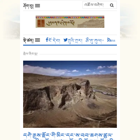
ཤོག་བུ།
སྡེ་ཚན།
ངོ་དེབ།
ཀྲུའི་ཀྲར།
གུ་ཀུལ།+
rss
སྤེལ་ཞིབ་ཕྲ།
དགེ་རྒྱས་རྫོང་གི་མིང་དང་ས་བབ་ཆགས་ཚུལ་