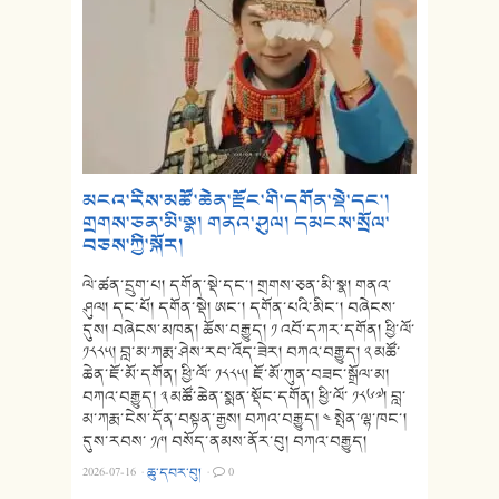
མངའ་རིས་མཚོ་ཆེན་རྫོང་གི་དགོན་སྡེ་དང་།
གྲགས་ཅན་མི་སྣ། གནའ་ཤུལ། དམངས་སྲོལ་
བཅས་ཀྱི་སྐོར།
ལེ་ཚན་དྲུག་པ། དགོན་སྡེ་དང་། གྲགས་ཅན་མི་སྣ། གནའ་
ཤུལ། དང་པོ། དགོན་སྡེ། ཨང་། དགོན་པའི་མིང་། བཞེངས་
དུས། བཞེངས་མཁན། ཆོས་བརྒྱུད། ༡ འབོ་དཀར་དགོན། ཕྱི་ལོ་
༡༨༨༥། བླ་མ་ཀརྨ་ཤེས་རབ་འོད་ཟེར། བཀའ་བརྒྱུད། ༢ མཚོ་
ཆེན་ཇོ་མོ་དགོན། ཕྱི་ལོ་ ༡༨༨༥། ཇོ་མོ་ཀུན་བཟང་སྒྲོལ་མ།
བཀའ་བརྒྱུད། ༣ མཚོ་ཆེན་སྨན་སྡོང་དགོན། ཕྱི་ལོ་ ༡༨༦༧། བླ་
མ་ཀརྨ་ངེས་དོན་བསྟན་རྒྱས། བཀའ་བརྒྱུད། ༤ སྤེན་ལྷ་ཁང་།
དུས་རབས་ ༡༩། བསོད་ནམས་ནོར་བུ། བཀའ་བརྒྱུད།
2026-07-16
·
ཆུ་དབར་བུ།
·
0