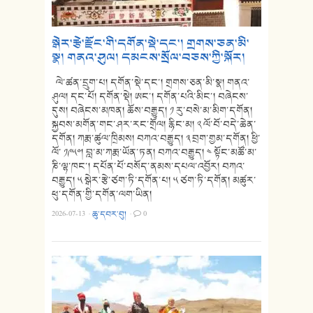
སྒེར་རྩེ་རྫོང་གི་དགོན་སྡེ་དང་། གྲགས་ཅན་མི་
སྣ། གནའ་ཤུལ། དམངས་སྲོལ་བཅས་ཀྱི་སྐོར།
ལེ་ཚན་དྲུག་པ། དགོན་སྡེ་དང་། གྲགས་ཅན་མི་སྣ། གནའ་
ཤུལ། དང་པོ། དགོན་སྡེ། ཨང་། དགོན་པའི་མིང་། བཞེངས་
དུས། བཞེངས་མཁན། ཆོས་བརྒྱུད། ༡ རུ་བསེ་མ་མིག་དགོན།
སྐྱབས་མགོན་གང་ཤར་རང་གྲོལ། རྙིང་མ། ༢ ལོ་བོ་བདེ་ཆེན་
དགོན། ཀརྨ་ཚུལ་ཁྲིམས། བཀའ་བརྒྱུད། ༣ བྲག་གྱམ་དགོན། ཕྱི་
ལོ་ ༡༩༥༠། བླ་མ་ཀརྨ་ཡོན་ཏན། བཀའ་བརྒྱུད། ༤ སྟོང་མཚོ་མ་
ཎི་ལྷ་ཁང་། དཔོན་པོ་བསོད་ནམས་དཔལ་འབྱོར། བཀའ་
བརྒྱུད། ༥ སྒེར་རྩེ་ཙག་ཏི་དགོན་པ། ༥ ཙག་ཏི་དགོན། མཚུར་
ཕུ་དགོན་གྱི་དགོན་ལག་ཡིན།
2026-07-13
·
ཆུ་དབར་བུ།
·
0