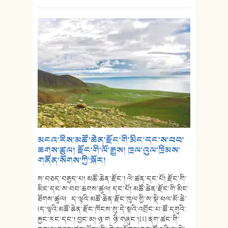
མངའ་རིས་མཚོ་ཆེན་རྫོང་གི་མིང་དང་ས་བབ་
ཆགས་ཚུལ། རྫོང་གི་ལོ་རྒྱུས། ཁྲལ་འུལ་ཁྲིམས་
གནོན་སོགས་ཀྱི་སྐོར།
ས་བཅད་བརྒྱད་པ། མཚོ་ཆེན་རྫོང་། ལེ་ཚན་དང་པོ། རྫོང་གི་
མིང་དང་ས་བབ་ཆགས་ཚུལ། དང་པོ། མཚོ་ཆེན་རྫོང་གི་མིང་
ཐོགས་ཚུལ། ད་ལྟའི་མཚོ་ཆེན་རྫོང་ཁུལ་གྱི་ས་སྡེ་ཕལ་མོ་ཆེ་
(ད་ལྟའི་མཚོ་ཆེན་རྫོང་ཁོངས་སུ་དེ་སྔའི་འབྲོང་པ་ཚོ་དགུའི་
རྐྱང་རང་དང་། བྱང་མ། ཉ་ག ཉི་གཞུང་།[1] ནག་ཚང་གི་