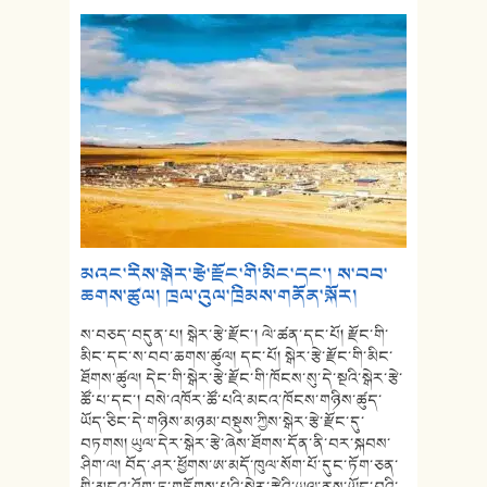
མའང་རིས་སྒེར་རྩེ་རྫོང་གི་མིང་དང་། ས་བབ་
ཆགས་ཚུལ། ཁྲལ་འུལ་ཁྲིམས་གནོན་སྐོར།
ས་བཅད་བདུན་པ། སྒེར་རྩེ་རྫོང་། ལེ་ཚན་དང་པོ། རྫོང་གི་
མིང་དང་ས་བབ་ཆགས་ཚུལ། དང་པོ། སྒེར་རྩེ་རྫོང་གི་མིང་
ཐོགས་ཚུལ། དེང་གི་སྒེར་རྩེ་རྫོང་གི་ཁོངས་སུ་དེ་སྔའི་སྒེར་རྩེ་
ཚོ་པ་དང་། བསེ་འཁོར་ཚོ་པའི་མངའ་ཁོངས་གཉིས་ཚུད་
ཡོད་ཅིང་དེ་གཉིས་མཉམ་བསྡུས་ཀྱིས་སྒེར་རྩེ་རྫོང་དུ་
བཏགས། ཡུལ་དེར་སྒེར་རྩེ་ཞེས་ཐོགས་དོན་ནི་བར་སྐབས་
ཤིག་ལ། བོད་ཤར་ཕྱོགས་ཨ་མདོ་ཁུལ་སོག་པོ་དུང་ཏོག་ཅན་
གྱི་མངའ་འོག་ཏུ་གཏོགས་པའི་སྒེར་རྩེའི་ཡུལ་ནས་ཡོང་བའི་