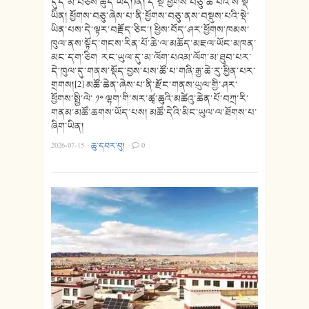
དུད་མ་བཅས་ཚུད་ཡོད།)ནི། དེ་སྔ་ཕྱོགས་བཅུ་ཚོ་པའི་ས་སྡེ་
ཡིན། ཕྱོགས་བཅུ་ཞེས་པ་ནི་ཕྱོགས་བཅུ་ནས་བསྡུས་པའི་སྡེ་
ཡིན་པས་དེ་ལྟར་བརྗོད་ཅིང་། ཕྱིས་བོད་ཤར་ཕྱོགས་ཁམས་
ཁུལ་ནས་སྟོད་གངས་རིན་པོ་ཆེ་ལ་མཆོད་མཇལ་ཡོང་མཁན་
མང་དག་ཅིག རང་ཡུལ་དུ་མ་ལོག་པའམ་ལོག་མ་ཐུབ་པར་
དེ་ཁུལ་དུ་གནས་སྡོད་བྱས་པས་ཚོ་པ་གཞི་རྒྱ་ཆེ་རུ་ཕྱིན་པར་
གྲགས།[2] མཚོ་ཆེན་ཞེས་པ་ནི་རྫོང་གནས་ཡུལ་གྱི་ཤར་
ཕྱོགས་སྤྱི་ལེ་ ༡༠ ལྷག་གི་སར་ཚྭ་ཆུའི་མཚེའུ་ཆེན་པོ་བཀྲ་རི་
གནམ་མཚོ་ཆགས་ཡོད་པས། མཚོ་དེའི་མིང་ཡུལ་ལ་ཐོགས་པ་
ཞིག་ཡིན།
2026-07-15
·
ཆུ་དབར་བུ།
·
0