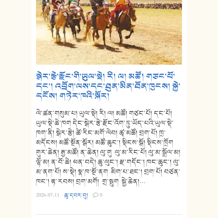
སྒེར་རྩེ་རྫོང་གི་ཡུལ་སྡེ། རི། ལ། མཚོ། གཙང་པོ་
དང་། འབྲོག་ལས་དང་ཐུན་མིན་ཐོན་ཁུངས། སྐྱེ་
དངོས། གཏེར་ཁའི་སྐོར།
ལེ་ཚན་གསུམ་པ། ཡུལ་སྡེ། རི། ལ། མཚོ། གཙང་པོ། དང་པོ།
ཡུལ་སྡེ་ཆེ་ཁག དེང་སྒེར་རྩེ་རྫོང་འོག་ཏུ་ཡོད་པའི་ཡུལ་སྡེ་
ཁག་ནི། སྒེར་རྩེ། ཚེ་རིང་མགོ་ལེབ། ཚྭ་མཚོ། བྲག་པོ། ཁྲ་
མདོངས། མཚོ་སྔོན་སྒོར། མཚོ་ཆུང་། སྡིངས་སྒོ། སྡིངས་ཁྲོག
གུར་ཆེན། རྒྱ་མཚོ། ན་ཆེན། ལུ་གུ ལུ་མ་རིང་པོ། ལུ་མ་སྒྲོལ་མ།
ལྷོ་མ། ན་བོ་ཆེ། ཕན་བདེ། ཆུ་ལུང་། རྫ་གདོང་། ཁང་ཆུང་། ལུ་
མ་ནག་པོ། ས་སྡེ། སྣ་ཁ་སྔོ་ནག མིག་པ་ཐང་། བྲག་པོ། བཙན་
ཁང་། རྟ་རབས། བྲག་མགོ། གྲ་སྦུག སྒྱེ་ཆེན།…
2026-07-11
·
ཆུ་དབར་བུ།
·
0