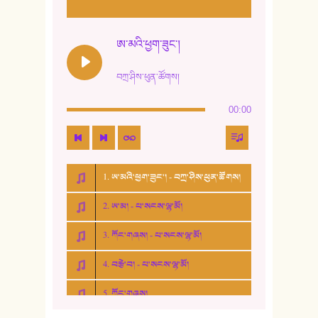
ཨ་མའི་ཕྱག་ཟུང་།
བཀྲ་ཤིས་ཕུན་ཚོགས།
00:00
1. ཨ་མའི་ཕྱག་ཟུང་། - བཀྲ་ཤིས་ཕུན་ཚོགས།
2. ཨ་མ། - པ་སངས་ལྷ་མོ།
3. ཀོང་གཞས། - པ་སངས་ལྷ་མོ།
4. བརྩེ་བ། - པ་སངས་ལྷ་མོ།
5. ཀོང་གཞས།