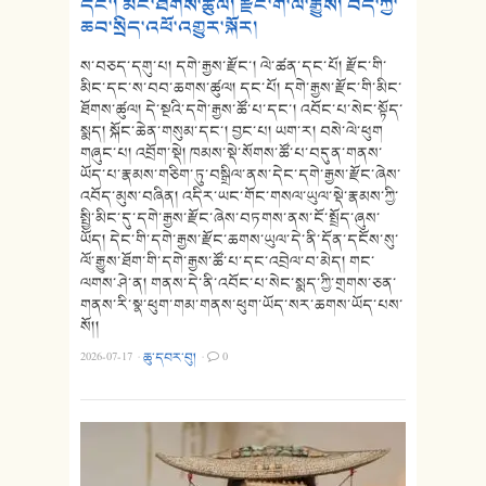
དང་། མིང་ཐོགས་ཚུལ། རྫོང་གི་ལོ་རྒྱུས། བོད་ཀྱི་
ཆབ་སྲིད་འཕོ་འགྱུར་སྐོར།
ས་བཅད་དགུ་པ། དགེ་རྒྱས་རྫོང་། ལེ་ཚན་དང་པོ། རྫོང་གི་
མིང་དང་ས་བབ་ཆགས་ཚུལ། དང་པོ། དགེ་རྒྱས་རྫོང་གི་མིང་
ཐོགས་ཚུལ། དེ་སྔའི་དགེ་རྒྱས་ཚོ་པ་དང་། འབོང་པ་སེང་སྟོད་
སྨད། སྐོང་ཆེན་གསུམ་དང་། བྱང་པ། ཡག་ར། བསེ་ལེ་ཕུག
གཞུང་པ། འབྲོག་སྡེ། ཁམས་སྡེ་སོགས་ཚོ་པ་བདུན་གནས་
ཡོད་པ་རྣམས་གཅིག་ཏུ་བསྒྲིལ་ནས་དེང་དགེ་རྒྱས་རྫོང་ཞེས་
འབོད་མུས་བཞིན། འདིར་ཡང་གོང་གསལ་ཡུལ་སྡེ་རྣམས་ཀྱི་
སྤྱི་མིང་དུ་དགེ་རྒྱས་རྫོང་ཞེས་བཏགས་ནས་ངོ་སྤྲོད་ཞུས་
ཡོད། དེང་གི་དགེ་རྒྱས་རྫོང་ཆགས་ཡུལ་དེ་ནི་དོན་དངོས་སུ་
ལོ་རྒྱུས་ཐོག་གི་དགེ་རྒྱས་ཚོ་པ་དང་འབྲེལ་བ་མེད། གང་
ལགས་ཤེ་ན། གནས་དེ་ནི་འབོང་པ་སེང་སྨད་ཀྱི་གྲགས་ཅན་
གནས་རི་སྣ་ཕུག་གམ་གནས་ཕུག་ཡོད་སར་ཆགས་ཡོད་པས་
སོ།།
2026-07-17
·
ཆུ་དབར་བུ།
·
0