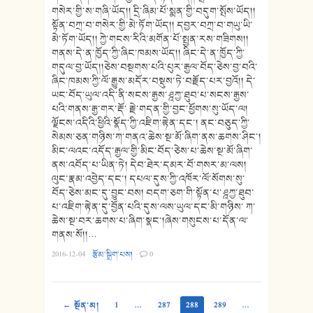
གསེར་གྱི་ས་གཞི་ཡོད།། དྲི་ཞིམ་པོ་སྨན་གྱི་བདུག་སྤོས་ཡོད།།
སྟོན་བཀྲ་བ་གསེར་གྱི་མེ་ཏོག་ཡོད།། དབྱར་བཀྲ་བ་གཡུ་ཡི་
མེ་ཏོག་ཡོད།། ཀྱེ་གངས་རིའི་མགོན་པོ་སྤྱན་རས་གཟིགས།།
གནས་དེ་ན་ཁྱོད་ཀྱི་ཞིང་ཁམས་ཡོད།། ཞིང་དེ་ན་ཁྱོད་ཀྱི་
གདུལ་བྱ་ཡོད།།ཅེས་བསྔགས་པའི་པུར་རྒྱལ་བོད་ཅེས་བྱ་བའི་
ཞིང་ཁམས་ཀྱི་ལོ་རྒྱུས་མདོར་བསྡུས་ཏེ་བརྗོད་པར་བྱའོ།། དེ་
ཡང་བོད་ཡུལ་འདི་ནི་སངས་རྒྱས་ཤྰཀྱ་ཐུབ་པ་སངས་རྒྱས་
པའི་གནས་རྒྱ་གར་རྡོ་ རྗེ་གདན་གྱི་བྱང་ཕྱོགས་སུ་ཡོད་ལ།
ལྗོངས་འདིའི་ཕྱིའི་སྣོད་ཀྱི་འཇིག་རྟེན་དང་། ནང་བཅུད་ཀྱི་
སེམས་ཅན་གཉིས་ཀ་གནའ་ཆེས་སྔ་མོ་ཞིག་ནས་ཆགས་ཤིང་།
མིང་ལའང་འདོད་རྒྱལ་གྱི་མིང་བོད་ཅེས་པ་ཆེས་སྔ་མོ་ཞིག་
ནས་འབོད་པ་ཡིན་ཏེ། དེབ་ཐེར་དམར་བོ་གསར་མ་ལས།
ལུང་རྣམ་འབྱེད་དང་། དཔལ་དུས་ཀྱི་འཁོར་ལོ་སོགས་སུ་
བོད་ཅེས་མང་དུ་བྱུང་བས། བདག་ཅག་གི་སྟོན་པ་ཤྰཀྱ་ཐུབ་
པ་འཇིག་རྟེན་དུ་བྱོན་པའི་དུས་ལས་ཡུལ་དང་མི་གཉིས་ ཀ་
ཆེས་སྔ་བར་ཆགས་པ་ཞིག་སྣང་།ཞེས་གསུངས་པ་དོན་ལ་
གནས་སོ།།…
2016-12-04
·
རྩོམ་སྒྲིག་པས།
·
0
← སྔོན་མ།
1
…
287
288
289
…