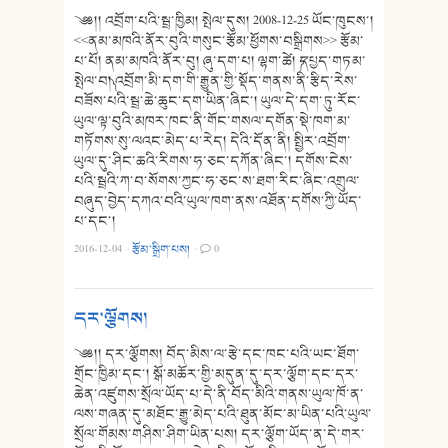
༄༅།། འབྲོག་པའི་སྦྲ་ཁྱིམ། སྤེལ་དུས། 2008-12-25 ཡོང་ཁུངས་།
<<ནམ་མཁའི་ནོར་བུའི་གསུང་རྩོམ་ཕྱོགས་བསྒྲིགས>> རྩོམ་
པ་པོ། ནམ་མཁའི་ནོར་བུ། ཞུ་དག་པ། ལྷག་ཚེ། ༼དཔྱད་གཏམ་
སྤེལ་བ།༽ འབྲོག་མི་དག་གི་རྒྱུན་གྱི་སྡོད་གནས་ནི་རྩིད་རེས་
བཟོས་པའི་སྦྲ་ཆེ་ཆུང་དག་ཡིན་ཞིང་། ཡུལ་དེ་དག་ཏུ་རོང་
ཡུལ་ལྟ་བུའི་མཁར་ཁང་ནི་གོང་གསལ་དགོན་སྡེ་ཁག་མ་
གཏོགས་སུ་ལའང་མེད་པ་རེད། དེའི་དོན་ནི། སྤྱིར་འབྲོག་
ཡུལ་དུ་ཤིང་ཆའི་རིགས་ཧ་ཅང་དཀོན་ཞིང་། དགོས་ངེས་
པའི་སྦྲའི་ཀ་བ་སོགས་ཀྱང་ཧ་ཅང་ས་ཐག་རིང་ཞིང་འགྲུལ་
བཞུད་བྱེད་དཀའ་བའི་ཡུལ་ཁག་ནས་འཐོན་དགོས་ཀྱི་ཡོད་
པ་དང་།
2016-12-04
·
རྩོམ་སྒྲིག་པས།
·
0
དར་ལྕོགས།
༄༅།། དར་ལྕོགས། བོད་མིས་ལ་རྩེ་དང་ཁང་པའི་ཡང་ཐོག་
གྲོང་ཁྱིམ་དང་། སྒོ་མཆོར་གྱི་མདུན་དུ་དར་ལྕོག་དང་དར་
ཆེན་འཛུགས་སྲོལ་ཡོད་པ་དེ་ནི་བོད་མིའི་གནས་ཡུལ་ཁོ་ན་
ལས་གཞན་དུ་མཐོང་རྒྱུ་མེད་པའི་ཐུན་མོང་མ་ཡིན་པའི་ཡུལ་
སྲོལ་གོམས་གཤིས་ཤིག་ཡིན་པས། དར་ལྕོག་ཡོད་ན་དེ་གར་