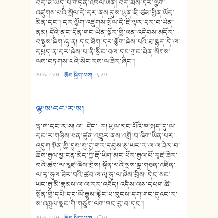
བོད་མི་ཡོད་པ་གཏན་འཁེལ་ཡིན། བོད་མིས་དར་ལྩོག་
འཛུགས་པའི་སྲོལ་དེ་དར་ནས་དུས་ཡུན་ཇི་ཙམ་ཕྱིན་ཡོད་
མིན་དང་། དར་ལྕོག་འཛུགས་སྲོལ་དེ་ཇི་ལྟར་དར་བ་ཡིན་
ནམ། དེའི་ནང་དོན་གང་ཡིན་སྐོར་གྱི་ལན་འདེབས་མདོར་
བསྡུས་ཞིག་ཞུ་ན། དང་ཐོག་དར་ལྕོག་ཞེས་པའི་ཐ་སྙད་དེ་ལ་
དཔྱད་ན་དར་ཞེས་པ་ནི་སྲིང་བལ་དང་ཀྲང་མེན་སོགས་
ལས་བཏགས་པའི་སེང་རས་ལ་ཟེར་ཞིང་།
2016-12-04
·
རྩོམ་སྒྲིག་པས།
·
0
ལྷ་ས་དང་ར་ས།
ལྷ་ས་དང་ར་ས། ལ་_དེང་_ར། ཡུལ་མང་པོའི་ཁ་སྐད་དུ་ལ་
དང་ར་གཉིས་ཕན་ཚུན་འགྱུར་ནས་འགྲོ་བ་ཞིག་ཡིན་པར་
འདུག སྔོན་གྱི་དུས་སུ་རྒྱ་གར་དབུས་སུ་ཡང་ར་ལ་ལ་ཟེར་བ་
ཆོས་རྒྱལ་མྱ་ངན་མེད་ཀྱི་རྡོ་ཡིག་མང་པོར་རྒྱལ་པོ་རཱཛ་ཟེར་
བའི་ཚབ་ལ་ལཱཛ་ཞེས་བྲིས། སྟོན་པའི་སྲས་སྒྲ་གཅན་འཛིན་
ལ་རཱ་ཧུལ་ཟེར་བའི་ཚབ་ལ་ལཱ་ཧུ་ལ་ཞེས་བྲིས། དེང་སང་
ཡང་རྒྱ་མི་རྣམས་ལ་ལ་རར་འབོད། འདིས་ལས་དཔག་ཚེ་
སྔོན་གྱི་དཔེ་དང་ལོ་རྒྱུས་རྙིང་པ་ཁུངས་དག་གང་དུའང་ར་
ས་འཁྲུལ་སྣང་གི་གཙུག་ལག་ཁང་བྱ་བ་དང་།
2016-12-04
·
རྩོམ་སྒྲིག་པས།
·
0