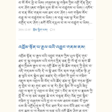
བ་སོ་སོར་ཕྱེ་བ་ཡིས། །གཟུགས་སྐུ་གཉིས་ཀྱིས་འགྲོ་དོན་བྱེད་
པར་ཤོག །རྐང་གཉིས་པུས་མོ་ས་ལ་བཙུགས་པ་ཡིས། ། འཁོར་
བ་ངན་སོང་གནས་ལས་ཐར་བར་ཤོག ། ལག་གཉིས་སོར་
བཅུ་ས་ལ་བཙུགས་པ་ཡིས། ། ས་བཅུ་ལམ་ལྔ་རིམ་གྱིས་
བགྲོད་པར་ཤོག ། མགོ་བོའི་དཔྲལ་བ་ས་ལ་བཙུག་པ་ཡིས།…
2016-12-05
·
རྩོམ་སྒྲིག་པས།
·
0
འབྲོམ་སྟོན་པ་རྒྱལ་བའི་འབྱུང་གནས་ནས།
འབྲོམ་སྟོན་པ་རྒྱལ་བའི་འབྱུང་གནས་ཀྱིས་ཡུལ་སྟོད་གུང་
ཐང་དུ་སྐུ་བལྟམས་པའི་བཀའ་དྲིན་ཅན་གྱི་ལོ་ཙཱ་བ་ནག་ཚོ་
ཚུལ་ཁྲིམས་རྒྱལ་བ་ལ། འགྲོ་ཆོས་སུ་མི་ཆོས་གནད་ཀྱི་ཕྲེང་བ་
འདི་གདམས་པའོ། དེ་ལ་སྙེ་ཐང་འོར་ནས་གཞུ་འདོམ་ཉི་ཤུ་
རྩ་ལྔའི་བར་སྐྱེལ་ཐུང་མཛད་དེ། གཅིག་གི་ཕྱག་ལ་གཅིག་
འཇུས་ནས་འབྲལ་མི་ཕོད་པའི་ཚོད་ཙམ་དུ་སྙིང་གཏམ་སྒྲོས་
སུ་གླེང་བ་ན། གུང་ཐང་པ་ན་རེ། ཁྱེད་སྙིང་གི་པདྨའི་ཟེའུ་
འབྲུ་ལ་རྟག་ཏུ་འབྲལ་བ་མེད་ཀྱང་། བོད་མ་དག་པ་རྣམས་ཀྱི་
བློ་ངོ་ལ་ཧ་ཅང་མཐུན་ཆེ་བར་བསྟན་མོད། འོན་ཀྱང་སྙིང་
གཅིག་ཏུ་བཞུགས་པའི་བྱ་བ་ལ་ལས་ཐབས་བཟང་པོ་བྱས་
པས་མི་འགྱོད།དུས་དེ་རིང་ཐག་རིང་བལ་པོའི་ཐང་ལ་འགྲོ་
བར་ཆས་པ་ལ་སེམས་ལ་ཕན་པའི་འགྲོ་ཆོས་ཤིག་ཞུ་བར་