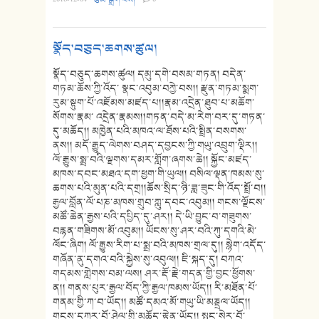
སྣོད་བཅུད་ཆགས་ཚུལ།
སྣོད་བཅུད་ཆགས་ཚུལ། དམུ་དགེ་བསམ་གཏན། བདེན་
གཏམ་ཆོས་ཀྱི་འོད་ སྣང་འབུམ་བཀྱེ་བས།། རྫུན་གཏམ་སྨག་
རུམ་སྟུག་པོ་འཇོམས་མཛད་པ།།རྣམ་འདྲེན་ཐུབ་པ་མཆོག་
སོགས་རྣམ་ འདྲེན་རྣམས།།གཏན་བདེ་མ་རེག་བར་དུ་གཏན་
དུ་མཆོད།། མཁྱེན་པའི་མཁའ་ལ་ཐོས་པའི་སྤྲིན་བསགས་
ནས།། མདོ་རྒྱུད་ལེགས་བཤད་དབྱངས་ཀྱི་གཡུ་འབྲུག་ལྡིར།།
ལོ་རྒྱུས་སྨྲ་བའི་ལྗགས་དམར་གློག་ཞགས་ཆེ།། སྐྱོང་མཛད་
མཁས་དབང་མཐའ་དག་ཕྱག་གི་ཡུལ།། བསིལ་ལྡན་ཁམས་སུ་
ཆགས་པའི་མུན་པའི་དགྲ།།ཆོས་སྲིད་ཉི་ཟླ་ཟུང་གི་འོད་སྤྲོ་བ།།
རྒྱལ་བློན་ལོ་པཎ་མཁས་གྲུབ་ཀླུ་དབང་འབུམ།། གངས་ལྗོངས་
མཚོ་ཆེན་རྒྱས་པའི་དཔྱིད་དུ་ཤར།། དེ་ཡི་བྱུང་བ་གཟུགས་
བརྙན་གཟིགས་མོ་འབུམ།། ཡོངས་སུ་ཤར་བའི་ཀུ་དགའི་མེ་
ལོང་ཞིག། ལོ་རྒྱུས་རིག་པ་སྨྲ་བའི་མཁས་གྲལ་དུ།། སྙེག་འདོད་
གཞོན་ནུ་དགའ་བའི་སྐྱེས་སུ་འབུལ།། ཇི་སྐད་དུ། བཀའ་
གདམས་གླེགས་བམ་ལས། ཤར་རྡོ་རྗེ་གདན་གྱི་བྱང་ཕྱོགས་
ན།། གནས་པུར་རྒྱལ་བོད་ཀྱི་རྒྱལ་ཁམས་ཡོད།། རི་མཐོན་པོ་
གནམ་གྱི་ཀ་བ་ཡོད།། མཚོ་དམའ་མོ་གཡུ་ཡི་མཎྡྲལ་ཡོད།།
གངས་དཀར་བོ་ཤེལ་གྱི་མཆོད་རྟེན་ཡོད།། སྤང་སེར་བོ་