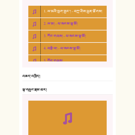
1. ཨ་མའི་ཕྱག་ཟུང་། - བཀྲ་ཤིས་ཕུན་ཚོགས།
2. ཨ་མ། - པ་སངས་ལྷ་མོ།
3. ཀོང་གཞས། - པ་སངས་ལྷ་མོ།
4. བརྩེ་བ། - པ་སངས་ལྷ་མོ།
5. ཀོང་གཞས།
6. ཆོལ་གསུམ་བྲོ་གཞས། - སྒྲོན་གསལ།
འཆད་འཁྲིད།
7. ལྷག་སྒྲོན་ལགས།
ལྷ་གཞུང་རྣམ་ཐར།
8. ཆང་གཞས།
9. ཆང་གཞས། ༢
10. ཆང་གཞས། ༣