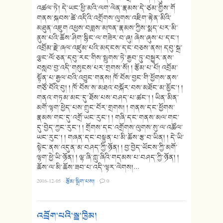
འཚལ་ཏེ། དེ་ཡང་ཕྱི་མའི་ལག་ལེན་རྣམས་དེ་ཙམ་གྱིས་གོ
གནས་སྐབས་ཚེ་འདིའི་འགྲོགས་ལུགས་འཇིག་རྟེན་མིའི་
མཐུན་འཇུག འཕྱས་བཟླས་མཁན་རྣམས་ཀྱིས་སྨད་པར་མི་
ནུས་པའི་ཆོས་ཤིག་སྙིང་ལ་གཟེར་བ་ཞུ། ཞེས་ཞུས་པ་དང་།
འབྲོམ་རྗེ་ཞལ་འཛུམ་པའི་མདངས་དང་བཅས་ནས། དབུ་སྐྲ་
ལྕང་ལོ་ཅན་དབུ་རང་གིས་སྤྲུགས་ཏེ་རྒྱབ་ཏུ་བསྐྱུར་ནས་
བསླབ་བྱ་འདི་གསུངས་པར་གྲགས་སོ། ། རྩོམ་པ་པོ། འབྲོམ་
སྟོན་པ་རྒྱལ་བའི་འབྱུང་གནས། ཁོ་བོས་བྱང་གི་ཕྱོགས་ནས་
གཙོ་བོའི་བུ། ། ཁོ་བོས་ས་མཐའ་བསྐོར་བས་མཐོང་མ་མྱོང༌། །
གནའ་གཏམ་མང་དུ་ཐོས་པས་བཤད་པ་ཚང་། ། ཡིན་མིན་
མགོ་ལྟག་ཕྱེད་པས་གྲུང་བོར་གྲགས། ། གནས་དང་ཕྱོགས་
རྣམས་གང་དུ་འགྲོ་ཡང་རུང༌། ། གཞི་དང་གནས་མལ་གང་
དུ་བྱེད་ཀྱང་རུང༌། ། གྲོགས་དང་འགྲོགས་ལུགས་སུ་ལ་འཚོལ་
ཡང་རུང༌། ། གཞན་དང་བསྟུན་པ་མི་ཆོས་རྩ་བ་ཡིན། ། དེ་ཡི་
སྟེང་ནས་འདུན་མ་བཤད་ཀྱི་ཉོན། ། བྱ་བྱེད་ཡོངས་ཀྱི་མགོ་
ལྟག་ཕྱེ་ཡི་ཉོན། ། ལྷ་ཞི་ཀླུ་ཞིའི་གདམས་པ་བཤད་ཀྱི་ཉོན། །
ཆོས་ལ་མི་ཆོས་ཟབ་པ་འདི་ལྟར་ལེགས།…
2016-12-05
·
རྩོམ་སྒྲིག་པས།
·
0
འབྲོག་པའི་སྦྲ་ཁྱིམ།