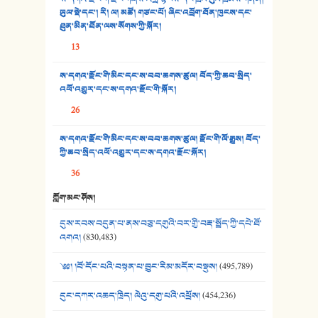
33. འཛོམས་པའི་ལམ།
ཡུལ་སྡེ་དང་། རི། ལ། མཚོ། གཙང་པོ། ཞིང་འབྲོག་ཐོན་ཁུངས་དང་
ཐུན་མིན་ཐོན་ལས་སོགས་ཀྱི་སྐོར།
34. ཉི་མ་སེམས་ལ་ཞོག་དང་། - ཟླ་སྒྲོན།
13
35. ང་ཚོ་ཕན་ཚུན་མཇལ་ནས། - ཟླ་སྒྲོན།
ས་དགའ་རྫོང་གི་མིང་དང་ས་བབ་ཆགས་ཚུལ། བོད་ཀྱི་ཆབ་སྲིད་
འཕོ་འགྱུར་དང་ས་དགའ་རྫོང་གི་སྐོར།
36. ཟླ་གཞོན་སྙན་དབྱངས། - ཟླ་སྒྲོན།
26
37. མཚོ་སྔོན་པོ། - ཟླ་སྒྲོན།
ས་དགའ་རྫོང་གི་མིང་དང་ས་བབ་ཆགས་ཚུལ། རྫོང་གི་ལོ་རྒྱུས། བོད་
38. ཡབ་ཡུམ། - ཟླ་སྒྲོན།
ཀྱི་ཆབ་སྲིད་འཕོ་འགྱུར་དང་ས་དགའ་རྫོང་སྐོར།
36
39. དྲིལ་བུའི་སྐལ་སྒྲ། - ཟླ་སྒྲོན།
ཀློག་མང་ཤོས།
40. ང་ཚོ་ཕན་ཚུན་མཇལ་ནས། - ཟླ་སྒྲོན།
དུས་རབས་བདུན་པ་ནས་བཅུ་དགུའི་བར་གྱི་བརྡ་སྤྲོད་ཀྱི་དཔེ་ཐོ་
41. མཚན་ཚོགས་ཞབས་བྲོ་སྣ་མང་། - བོད་གཞས་ཕྱོགས་བསྒྲིགས།
འགའ།
(830,483)
༄༅། །བོ་དོང་པའི་བསྟན་པ་བྱུང་རིམ་མདོར་བསྡུས།
(495,789)
དུང་དཀར་འཆད་ཁྲིད། ལེའུ་དགུ་པའི་འཕྲོས།
(454,236)