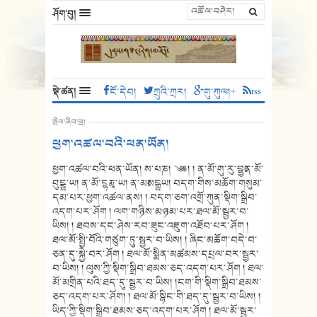
ཤོག་བུ།
སྡེ་ཚན།
ངོ་དེབ།
ཀྲུའི་ཀྲར།
གུ་ཀུལ།+
rss
སྤེལ་ཞིབ་ཕྲ།
ཕྱག་འཚལ་བའི་ཕན་ཡོན།
ཕྱག་འཚལ་བའི་ཕན་ཡོན། ས་པཎ། ༄༅། ། ན་མོ་གུ་རུ་བྷྱཿན་མོ་
བུངྔྷ་ཡ། ན་མོ་ངྷརྨཱ་ཡ། ན་མཿསངྒྷཡ། བདག་གིས་མཆོག་གསུམ་
དམ་པར་ཕྱག་འཚལ་ནས། ། བདག་ཅག་འགྲོ་ཀུན་སྡིག་སྒྲིབ་
འདག་པར་ཤོག ། ལག་གཉིས་མཉམ་པར་ཐལ་མོ་སྦྱར་བ་
ཡིས། ། ཐབས་དང་ཤེས་རབ་ཟུང་འཇུག་འཐོབ་པར་ཤོག །
ཐལ་མོ་སྤྱི་བོའི་གཙུག་ཏུ་སྦྱར་བ་ཡིས། ། ཞིང་མཆོག་བདེ་བ་
ཅན་དུ་སྐྱེ་བར་ཤོག ། ཐལ་མོ་སྨིན་མཚམས་དཔྲལ་བར་སྦྱར་
བ་ཡིས། ། ལུས་ཀྱི་སྡིག་སྒྲིབ་ཐམས་ཅད་འདག་པར་ཤོག ། ཐལ་
མོ་མགྲིན་པའི་ཐད་དུ་སྦྱར་བ་ཡིས། །ངག་གི་སྡིག་སྒྲིབ་ཐམས་
ཅད་འདག་པར་ཤོག། ། ཐལ་མོ་སྙིང་གི་ཐད་དུ་སྦྱར་བ་ཡིས། །
ཡིད་ཀྱི་སྡིག་སྒྲིབ་ཐམས་ཅད་འདག་པར་ཤོག ། ཐལ་མོ་སྦྱར་