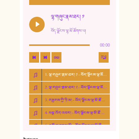
11. ལོ་གསར།
12. ལོ་གསར། ༢
ལྷ་གཞུང་རྣམ་ཐར། ༡
13. ཆུང་འདྲིས། - ཟླ་སྒྲོན།
བོད་ལྗོངས་ལྷ་མོ་ཚོགས་པ།
14. སྙིང་རྗེ་མོ། - ཚེ་འགྱུར་མེད།
00:00
15. ཤམ་པ་ལ་ཡི་སྲས་མོ།
16. ལྷ་བུ་དར་བུ།
1. ལྷ་གཞུང་རྣམ་ཐར། ༡ - བོད་ལྗོངས་ལྷ་མོ་ཚོགས་པ།
17. ང་བོད་པ་ཡིན། - ཕུར་བུ་རྣམ་རྒྱལ།
2. ལྷ་གཞུང་རྣམ་ཐར། ༢ - བོད་ལྗོངས་ལྷ་མོ་ཚོགས་པ།
18. ང་ལ་བྱམས་པའི་ཨ་མ།
3. གཟུགས་ཀྱི་ཉི་མ། - བོད་ལྗོངས་ལྷ་མོ་ཚོགས་པ།
19. ཆ་རྐྱེན་མེད་པའི་སེམས།
4. པདྨ་འོད་འབར། - བོད་ལྗོངས་ལྷ་མོ་ཚོགས་པ།
20. བསྟན་རྒྱས་གླིང་།
5. འགྲོ་བ་བཟང་མོ། - བོད་ལྗོངས་ལྷ་མོ་ཚོགས་པ།
21. ཕ་སྐད།