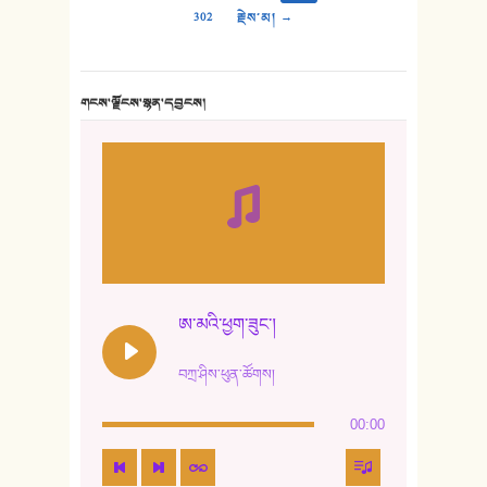
302
རྗེས་མ། →
གངས་ལྗོངས་སྙན་དབྱངས།
ཨ་མའི་ཕྱག་ཟུང་།
བཀྲ་ཤིས་ཕུན་ཚོགས།
00:00