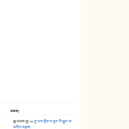
27. ལྕེ་བདེ་ཞོལ་གྱི་པང་གདན།
28. སྟོད་གཞས། - ཕན་ཐོག
29. རྣམ་བུ། - འཕྱོངས་ཞོལ་སྒྲོལ་མ།
30. སི་ལིང་འབྲི་མོ། - ཕན་ཐོག
31. ཕ་ཡུལ་ཡར་ཀླུང་།
32. ཨ་མ།
33. འཛོམས་པའི་ལམ།
34. ཉི་མ་སེམས་ལ་ཞོག་དང་། - ཟླ་སྒྲོན།
35. ང་ཚོ་ཕན་ཚུན་མཇལ་ནས། - ཟླ་སྒྲོན།
36. ཟླ་གཞོན་སྙན་དབྱངས། - ཟླ་སྒྲོན།
མཆན།
37. མཚོ་སྔོན་པོ། - ཟླ་སྒྲོན།
ཆུ་དབར་བུ།
on
རུ་ལག་གྲོམ་པ་རྒྱང་གི་བྱུང་བ་
མདོར་བསྡུས།