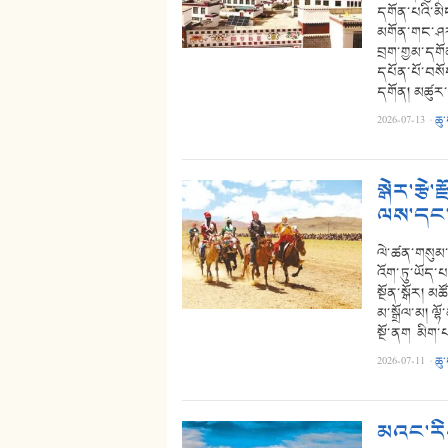
དགོན་པའི་མི
མགོན་གང་ཤར་ར
བྲག་གྱམ་དགོན
དཔོན་པོ་བསོ
དགོན། མཚུར་
2026-07-13
·
ཆུ
སྒེར་རྩེ
ལས་དང་ཐ
ལེ་ཚན་གསུམ་པ།
འོག་ཏུ་ཡོད་པའ
སྔོན་སྒོར། མཚ
མ་སྒྲོལ་མ། ལྷ
སྔོ་ནག མིག་པ
2026-07-11
·
ཆུ
མའང་རིས