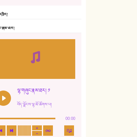
6. ཆོལ་གསུམ་བྲོ་གཞས། - སྒྲོན་གསལ།
ཁྲིད།
7. ལྷག་སྒྲོན་ལགས།
ང་རྣམ་ཐར།
8. ཆང་གཞས།
9. ཆང་གཞས། ༢
10. ཆང་གཞས། ༣
11. ལོ་གསར།
12. ལོ་གསར། ༢
ལྷ་གཞུང་རྣམ་ཐར། ༡
13. ཆུང་འདྲིས། - ཟླ་སྒྲོན།
བོད་ལྗོངས་ལྷ་མོ་ཚོགས་པ།
14. སྙིང་རྗེ་མོ། - ཚེ་འགྱུར་མེད།
00:00
15. ཤམ་པ་ལ་ཡི་སྲས་མོ།
16. ལྷ་བུ་དར་བུ།