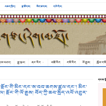
འཆད་ཁྲིད།
སྣ་ཚོགས།
ཡིག་ཚགས།
དཔེ་དེབ།
ནས་བཤད།
སྒྱུ་རྩལ།
ནང་རིག
བཟོ་རིག
གསོ་རིག
ལོ་རྒྱུས།
སློབ་གསོ
གངས་ལ
ས་རྫོང་གི་མིང་དང་ས་བབ་ཆགས་ཚུལ་དང་། མིང་
། རྫོང་གི་ལོ་རྒྱུས། བོད་ཀྱི་ཆབ་སྲིད་འཕོ་འགྱུར་