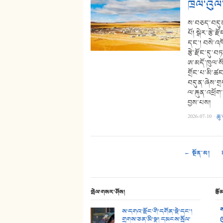
ཁྲལ་འུལ
ས་བཅད་བདུན་
པོ། སྒེར་རྩེ་ར
དང་། བསེ་འཁ
རྩེ་རྫོང་དུ་
ཨ་མདོ་ཁུལ་སོ
གྲོང་པ་མི་ཚ
བདུན་ཞེས་གྲ
ལ་རྐུན་འཕྲོག
བྱས་པས།
2026-07-10
·
ཆུ
← སྔོན་མ།
སྤེལ་གསར་ཤོས།
རྩོ
ས
ས་དགའ་རྫོང་གི་དགོན་སྡེ་དང་།
གྲགས་ཅན་མི་སྣ། དམངས་སྲོལ་
འ