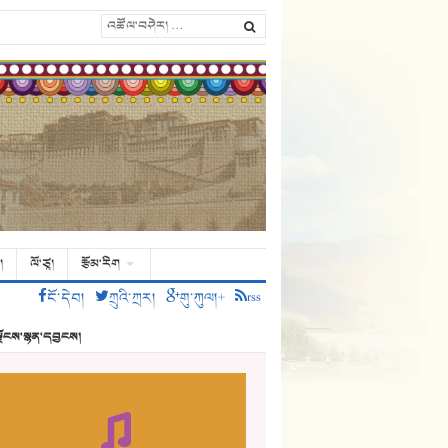
།
ལོ་ཙཱ།
རྩོམ་རིག
ངོ་དེབ།
ཀྲུའི་ཀྲར།
གུ་ཀུལ།+
rss
ྗོངས་སྙན་དབྱངས།