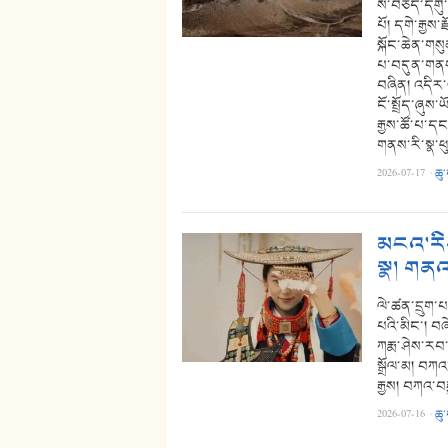
ས་བཅད་དགུ་པ
པོ། དགེ་རྒྱས
སྐོང་ཆེན་གསུ
པ་བདུན་གནས་
བཞིན། འདིར་ཡ
ངོ་སྤྲོད་ཞུས་
རྒྱས་ཚོ་པ་ད
གནས་རི་སྣ་
2026-07-17
·
ཆུ
མངའ་རིས
སྣ། གནའ
ལེ་ཚན་དྲུག་པ
པའི་མིང་། བཞ
ཀརྨ་ཤེས་རབ་འ
སྒྲོལ་མ། བཀའ
རྒྱས། བཀའ་བར
2026-07-16
·
ཆུ