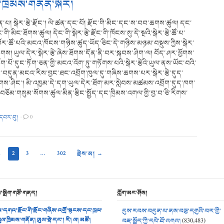
་ཁྲིམས་གནོན་སྐོར།
པ། སྒེར་རྩེ་རྫོང་། ལེ་ཚན་དང་པོ། རྫོང་གི་མིང་དང་ས་བབ་ཆགས་ཚུལ། དང་
ྫོང་གི་མིང་ཐོགས་ཚུལ། དེང་གི་སྒེར་རྩེ་རྫོང་གི་ཁོངས་སུ་དེ་སྔའི་སྒེར་རྩེ་ཚོ་པ་
ོར་ཚོ་པའི་མངའ་ཁོངས་གཉིས་ཚུད་ཡོད་ཅིང་དེ་གཉིས་མཉམ་བསྡུས་ཀྱིས་སྒེར་
བཏགས། ཡུལ་དེར་སྒེར་རྩེ་ཞེས་ཐོགས་དོན་ནི་བར་སྐབས་ཤིག་ལ། བོད་ཤར་ཕྱོགས་
ག་པོ་དུང་ཏོག་ཅན་གྱི་མངའ་འོག་ཏུ་གཏོགས་པའི་སྒེར་རྩེའི་ཡུལ་ནས་ཡོང་བའི་
ང་བདུན་མངའ་རིས་བྱང་ཐང་འབྲོག་ཁུལ་དུ་གཞིས་ཆགས་པར་སྒེར་རྩེ་དུད་
གས་ཤིང་། མི་འཁྱམ་དེ་དག་ཡུལ་དེར་ཐོག་མར་སླེབས་མཚམས་འབྲོག་དུད་ཁག་
་བཅོམ་གསུམ་སོགས་ཚུལ་མིན་རྩིང་སྤྱོད་དང་ཁྲིམས་འགལ་གྱི་བྱ་བ་ཅི་རིགས་
་དབར་བུ།
·
0
1
2
3
…
302
རྗེས་མ། →
མ་སྒྲིག་གཙོ་གནད།
ཀློག་མང་ཤོས།
་དགའ་རྫོང་གི་རྫོང་གཞིས་འགྲོ་སྟངས་དང་ཁྲལ་
དུས་རབས་བདུན་པ་ནས་བཅུ་དགུའི་བར་གྱི་
ུལ་ཁྲིམས་གནོན། ཡུལ་སྡེ་དང་། རི། ལ། མཚོ།
བརྡ་སྤྲོད་ཀྱི་དཔེ་ཐོ་འགའ།
(830,483)