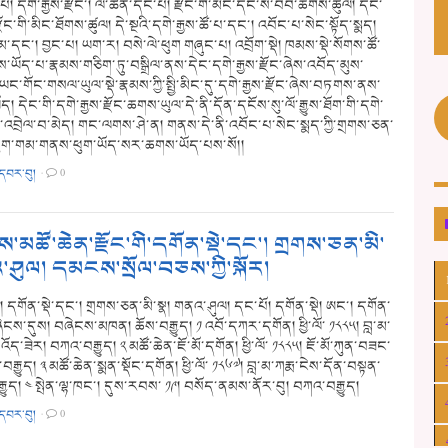
། དགེ་རྒྱས་རྫོང་། ལེ་ཚན་དང་པོ། རྫོང་གི་མིང་དང་ས་བབ་ཆགས་ཚུལ། དང་
་རྫོང་གི་མིང་ཐོགས་ཚུལ། དེ་སྔའི་དགེ་རྒྱས་ཚོ་པ་དང་། འབོང་པ་སེང་སྟོད་སྨད།
མ་དང་། བྱང་པ། ཡག་ར། བསེ་ལེ་ཕུག གཞུང་པ། འབྲོག་སྡེ། ཁམས་སྡེ་སོགས་ཚོ་
ཡོད་པ་རྣམས་གཅིག་ཏུ་བསྒྲིལ་ནས་དེང་དགེ་རྒྱས་རྫོང་ཞེས་འབོད་མུས་
ང་གོང་གསལ་ཡུལ་སྡེ་རྣམས་ཀྱི་སྤྱི་མིང་དུ་དགེ་རྒྱས་རྫོང་ཞེས་བཏགས་ནས་
ཡོད། དེང་གི་དགེ་རྒྱས་རྫོང་ཆགས་ཡུལ་དེ་ནི་དོན་དངོས་སུ་ལོ་རྒྱུས་ཐོག་གི་དགེ་
ང་འབྲེལ་བ་མེད། གང་ལགས་ཤེ་ན། གནས་དེ་ནི་འབོང་པ་སེང་སྨད་ཀྱི་གྲགས་ཅན་
ཕུག་གམ་གནས་ཕུག་ཡོད་སར་ཆགས་ཡོད་པས་སོ།།
་དབར་བུ།
·
0
་མཚོ་ཆེན་རྫོང་གི་དགོན་སྡེ་དང་། གྲགས་ཅན་མི་
་ཤུལ། དམངས་སྲོལ་བཅས་ཀྱི་སྐོར།
། དགོན་སྡེ་དང་། གྲགས་ཅན་མི་སྣ། གནའ་ཤུལ། དང་པོ། དགོན་སྡེ། ཨང་། དགོན་
ེངས་དུས། བཞེངས་མཁན། ཆོས་བརྒྱུད། ༡ འབོ་དཀར་དགོན། ཕྱི་ལོ་ ༡༨༨༥། བླ་མ་
ོད་ཟེར། བཀའ་བརྒྱུད། ༢ མཚོ་ཆེན་ཇོ་མོ་དགོན། ཕྱི་ལོ་ ༡༨༨༥། ཇོ་མོ་ཀུན་བཟང་
་བརྒྱུད། ༣ མཚོ་ཆེན་སྨན་སྡོང་དགོན། ཕྱི་ལོ་ ༡༨༦༧། བླ་མ་ཀརྨ་ངེས་དོན་བསྟན་
ྒྱུད། ༤ སྤེན་ལྷ་ཁང་། དུས་རབས་ ༡༩། བསོད་ནམས་ནོར་བུ། བཀའ་བརྒྱུད།
་དབར་བུ།
·
0