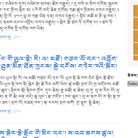
ང་། བཞེངས་དུས། བཞེངས་མཁན། ཆོས་བརྒྱུད། ༡ རུ་བསེ་མ་མིག་དགོན། སྐྱབས་
ང་གྲོལ། རྙིང་མ། ༢ ལོ་བོ་བདེ་ཆེན་དགོན། ཀརྨ་ཚུལ་ཁྲིམས། བཀའ་བརྒྱུད། ༣
། ཕྱི་ལོ་ ༡༩༥༠། བླ་མ་ཀརྨ་ཡོན་ཏན། བཀའ་བརྒྱུད། ༤ སྟོང་མཚོ་མ་ཎི་ལྷ་ཁང་།
ད་ནམས་དཔལ་འབྱོར། བཀའ་བརྒྱུད། ༥ སྒེར་རྩེ་ཙག་ཏི་དགོན་པ། ༥ ཙག་ཏི་
ཕུ་དགོན་གྱི་དགོན་ལག་ཡིན།
་དབར་བུ།
·
0
་རྫོང་གི་ཡུལ་སྡེ། རི། ལ། མཚོ། གཙང་པོ་དང་། འབྲོག་
ུན་མིན་ཐོན་ཁུངས། སྐྱེ་དངོས། གཏེར་ཁའི་སྐོར།
སྡེ་ཚན
 ཡུལ་སྡེ། རི། ལ། མཚོ། གཙང་པོ། དང་པོ། ཡུལ་སྡེ་ཆེ་ཁག དེང་སྒེར་རྩེ་རྫོང་
ི་ཡུལ་སྡེ་ཁག་ནི། སྒེར་རྩེ། ཚེ་རིང་མགོ་ལེབ། ཚྭ་མཚོ། བྲག་པོ། ཁྲ་མདོངས། མཚོ་
ོ་ཆུང་། སྡིངས་སྒོ། སྡིངས་ཁྲོག གུར་ཆེན། རྒྱ་མཚོ། ན་ཆེན། ལུ་གུ ལུ་མ་རིང་པོ། ལུ་
ོ་མ། ན་བོ་ཆེ། ཕན་བདེ། ཆུ་ལུང་། རྫ་གདོང་། ཁང་ཆུང་། ལུ་མ་ནག་པོ། ས་སྡེ། སྣ་ཁ་
་ཐང་། བྲག་པོ། བཙན་ཁང་། རྟ་རབས། བྲག་མགོ། གྲ་སྦུག སྒྱེ་ཆེན།…
་དབར་བུ།
·
0
་སྒེར་རྩེ་རྫོང་གི་མིང་དང་། ས་བབ་ཆགས་ཚུལ།