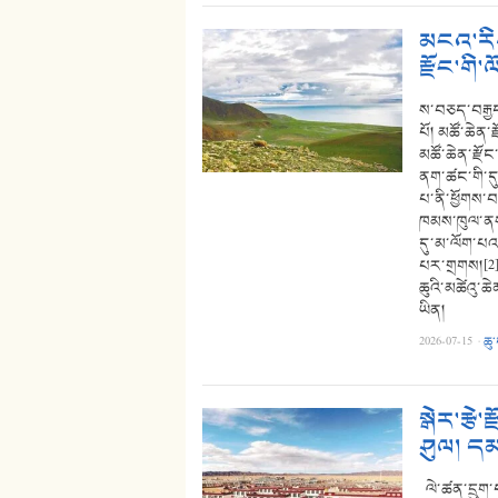
མངའ་རིས
རྫོང་གི་
ས་བཅད་བརྒྱད
པོ། མཚོ་ཆེན་ར
མཚོ་ཆེན་རྫོང
ནག་ཚང་གི་དུད
པ་ནི་ཕྱོགས་བ
ཁམས་ཁུལ་ནས
དུ་མ་ལོག་པའམ
པར་གྲགས།[2] 
ཆུའི་མཚེའུ་
ཡིན།
2026-07-15
·
ཆུ
སྒེར་རྩེ
ཤུལ། དམ
ལེ་ཚན་དྲུག་པ