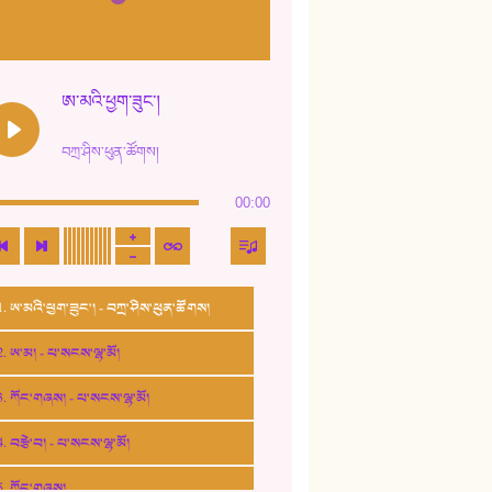
ཨ་མའི་ཕྱག་ཟུང་།
བཀྲ་ཤིས་ཕུན་ཚོགས།
00:00
1. ཨ་མའི་ཕྱག་ཟུང་། - བཀྲ་ཤིས་ཕུན་ཚོགས།
2. ཨ་མ། - པ་སངས་ལྷ་མོ།
3. ཀོང་གཞས། - པ་སངས་ལྷ་མོ།
4. བརྩེ་བ། - པ་སངས་ལྷ་མོ།
5. ཀོང་གཞས།