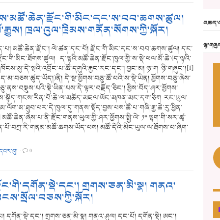
་མཚོ་ཆེན་རྫོང་གི་མིང་དང་ས་བབ་ཆགས་ཚུལ།
འཆད་འ
ལོ་རྒྱུས། ཁྲལ་འུལ་ཁྲིམས་གནོན་སོགས་ཀྱི་སྐོར།
ལྷ་གཞུ
་པ། མཚོ་ཆེན་རྫོང་། ལེ་ཚན་དང་པོ། རྫོང་གི་མིང་དང་ས་བབ་ཆགས་ཚུལ། དང་
ྫོང་གི་མིང་ཐོགས་ཚུལ། ད་ལྟའི་མཚོ་ཆེན་རྫོང་ཁུལ་གྱི་ས་སྡེ་ཕལ་མོ་ཆེ་(ད་ལྟའི་
་ཁོངས་སུ་དེ་སྔའི་འབྲོང་པ་ཚོ་དགུའི་རྐྱང་རང་དང་། བྱང་མ། ཉ་ག ཉི་གཞུང་།[1]
་མ་བཅས་ཚུད་ཡོད།)ནི། དེ་སྔ་ཕྱོགས་བཅུ་ཚོ་པའི་ས་སྡེ་ཡིན། ཕྱོགས་བཅུ་ཞེས་
ཅུ་ནས་བསྡུས་པའི་སྡེ་ཡིན་པས་དེ་ལྟར་བརྗོད་ཅིང་། ཕྱིས་བོད་ཤར་ཕྱོགས་
་སྟོད་གངས་རིན་པོ་ཆེ་ལ་མཆོད་མཇལ་ཡོང་མཁན་མང་དག་ཅིག རང་ཡུལ་
་ལོག་མ་ཐུབ་པར་དེ་ཁུལ་དུ་གནས་སྡོད་བྱས་པས་ཚོ་པ་གཞི་རྒྱ་ཆེ་རུ་ཕྱིན་
མཚོ་ཆེན་ཞེས་པ་ནི་རྫོང་གནས་ཡུལ་གྱི་ཤར་ཕྱོགས་སྤྱི་ལེ་ ༡༠ ལྷག་གི་སར་ཚྭ་
ཆེན་པོ་བཀྲ་རི་གནམ་མཚོ་ཆགས་ཡོད་པས། མཚོ་དེའི་མིང་ཡུལ་ལ་ཐོགས་པ་ཞིག་
་དབར་བུ།
·
0
་རྫོང་གི་དགོན་སྡེ་དང་། གྲགས་ཅན་མི་སྣ། གནའ་
ངས་སྲོལ་བཅས་ཀྱི་སྐོར།
། དགོན་སྡེ་དང་། གྲགས་ཅན་མི་སྣ། གནའ་ཤུལ། དང་པོ། དགོན་སྡེ། ཨང་།