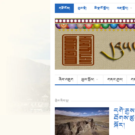
གཙོ་ངོས།
ཡུལ་སྡེ།
མི་སྣ་ངོ་སྤྲོད།
བརྡ་སྤྲོད།
ཞིབ་འཇུག
ཡུལ་སྲོལ།
གནའ་ཤུལ།
ག
སྤེལ་ཞིབ་ཕྲ།
དགེ་རྒྱ
ཐོགས་ཚུལ
སྐོར།