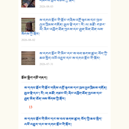
དམངས་སྲོལ་བཅས་ཀྱི་སྐོར།
2026-08-03
26. ཨ་མའི་ཐང་ཁུག
27. ལྕེ་བདེ་ཞོལ་གྱི་པང་གདན།
ས་དགའ་རྫོང་གི་རྫོང་གཞིས་འགྲོ་སྟངས་དང་ཁྲལ་
འུལ་ཁྲིམས་གནོན། ཡུལ་སྡེ་དང་། རི། ལ། མཚོ། གཙང་
པོ། ཞིང་འབྲོག་ཐོན་ཁུངས་དང་ཐུན་མིན་ཐོན་ལས་
28. སྟོད་གཞས། - ཕན་ཐོག
སོགས་ཀྱི་སྐོར།
2026-08-02
29. རྣམ་བུ། - འཕྱོངས་ཞོལ་སྒྲོལ་མ།
ས་དགའ་རྫོང་གི་མིང་དང་ས་བབ་ཆགས་ཚུལ། བོད་ཀྱི་
30. སི་ལིང་འབྲི་མོ། - ཕན་ཐོག
ཆབ་སྲིད་འཕོ་འགྱུར་དང་ས་དགའ་རྫོང་གི་སྐོར།
2026-07-31
31. ཕ་ཡུལ་ཡར་ཀླུང་།
རྩོམ་སྒྲིག་གཙོ་གནད།
32. ཨ་མ།
ས་དགའ་རྫོང་གི་རྫོང་གཞིས་འགྲོ་སྟངས་དང་ཁྲལ་འུལ་ཁྲིམས་གནོན།
33. འཛོམས་པའི་ལམ།
ཡུལ་སྡེ་དང་། རི། ལ། མཚོ། གཙང་པོ། ཞིང་འབྲོག་ཐོན་ཁུངས་དང་
ཐུན་མིན་ཐོན་ལས་སོགས་ཀྱི་སྐོར།
34. ཉི་མ་སེམས་ལ་ཞོག་དང་། - ཟླ་སྒྲོན།
13
35. ང་ཚོ་ཕན་ཚུན་མཇལ་ནས། - ཟླ་སྒྲོན།
ས་དགའ་རྫོང་གི་མིང་དང་ས་བབ་ཆགས་ཚུལ། བོད་ཀྱི་ཆབ་སྲིད་
འཕོ་འགྱུར་དང་ས་དགའ་རྫོང་གི་སྐོར།
36. ཟླ་གཞོན་སྙན་དབྱངས། - ཟླ་སྒྲོན།