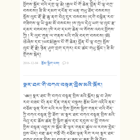
ཕྱོགས་སྐྱོང་བའི་དགྲ་ལྷ་ཆེ། །རྒྱལ་པོ་གོ་ཆེན་བློན་པོ་ལྷ་བཀྲ་
བསངས།། ཟི་མི་དམག་དཔོན་བ་ཡན་གཡུ་ཐོད་བསངས།།
སྤོས་ལུང་རྡོ་རྗེ་ཆུ་ནག་བེའུ་ངུར་བསངས། །དགེ་བསྙེན་རབ་
གཟིགས་ལྷ་ཡི་ལྕམ་མོ་བསངས། །ས་ཁུལ་དེའུ་ཡག་ཝ་ལུང་རྫ་
དམར་བསངས། །ཁེ་རབ་དཔག་ཆེན་ལ་སོགས་འབའ་ཕྱོགས་
ཀྱི། ། རི་ལུང་ཀུན་ལ་གནས་པའི་གཞི་བདག་བསངས། །鉋
④ཞེས་དང༌།ཡང鉊རྒྱལ་པོ་གོ་ཆེན། བློན་པོ་ལྷ་བཀྲ། སྤོས་
ལུང་རྡོ་རྗེ། ཉིན་ཤུག་བྲག་དཀར། ངང་ཚང་གཡུ་སྒོང༌། ཟི་མི་
གྲོགས་སྐེད།
2016-12-04
·
རྩོམ་སྒྲིག་པས།
·
0
སྣར་ཐང་གི་བཀའ་བསྟན་བྲིས་མའི་སྐོར།
༄༅།། སྣར་ཐང་གི་བཀའ་བསྟན་བྲིས་མའི་སྐོར། སྐ་བ་ཤེས་
རབ་བཟང་པོ། ནང་དོན་གནད་བསྡུས། རྩོམ་ཡིག་འདིའི་ནང་
བཅོམ་ལྡན་རིག་པའི་རལ་གྲིས་ཕྱོགས་སྒྲིག་གནང་བའི་བོད་
ཀྱི་བཀའ་བསྟན་གྱི་ཐོག་་མ་སྣར་ཐང་བཀའ་བསྟན་བྲིས་མའི་
ལེའུ་དང་ཆོས་ཚན་གྱི་སྒྲིག་ཚུལ་དང་དབུས་པ་བློ་གསལ་
གྱིས་བསྟན་འགྱུར་ཁ་སྐོང་ཇི་ལྟར་གནང་ཚུལ་ལ་རགས་གླེང་
བྱས་ཡོད། བརྡ་ཆད་གཙོ་བོ། བཅོམ་ལྡན་རིག་རལ། སྣར་ཐང་
བཀའ་བསྟན་བྲིས་མ། བསྟན་པ་རྒྱས་པ་རྒྱན་གྱི་ཉི་འོད།