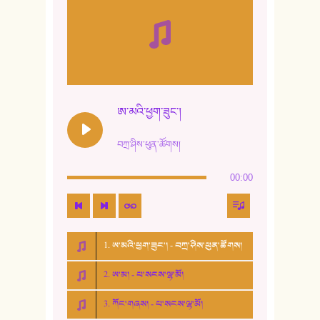
ཨ་མའི་ཕྱག་ཟུང་།
བཀྲ་ཤིས་ཕུན་ཚོགས།
00:00
1. ཨ་མའི་ཕྱག་ཟུང་། - བཀྲ་ཤིས་ཕུན་ཚོགས།
2. ཨ་མ། - པ་སངས་ལྷ་མོ།
3. ཀོང་གཞས། - པ་སངས་ལྷ་མོ།