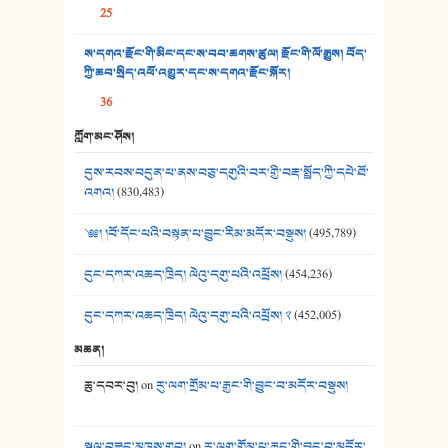
25
37. མཚོ་སྔོན་པོ། - ཟླ་སྒྲོན།
ས་དགའ་རྫོང་གི་མིང་དང་ས་བབ་ཆགས་ཚུལ། རྫོང་གི་ལོ་རྒྱུས། བོད་
38. ཡབ་ཡུམ། - ཟླ་སྒྲོན།
ཀྱི་ཆབ་སྲིད་འཕོ་འགྱུར་དང་ས་དགའ་རྫོང་སྐོར།
36
39. དྲིལ་བུའི་སྐལ་སྒྲ། - ཟླ་སྒྲོན།
ཀློག་མང་ཤོས།
40. ང་ཚོ་ཕན་ཚུན་མཇལ་ནས། - ཟླ་སྒྲོན།
དུས་རབས་བདུན་པ་ནས་བཅུ་དགུའི་བར་གྱི་བརྡ་སྤྲོད་ཀྱི་དཔེ་ཐོ་
41. མཚན་ཚོགས་ཞབས་བྲོ་སྣ་མང་། - བོད་གཞས་ཕྱོགས་བསྒྲིགས།
འགའ།
(830,483)
༄༅། །བོ་དོང་པའི་བསྟན་པ་བྱུང་རིམ་མདོར་བསྡུས།
(495,789)
དུང་དཀར་འཆད་ཁྲིད། ལེའུ་དགུ་པའི་འཕྲོས།
(454,236)
དུང་དཀར་འཆད་ཁྲིད། ལེའུ་དགུ་པའི་འཕྲོས། ༢
(452,005)
མཆན།
ཆུ་དབར་བུ།
on
རུ་ལག་གྲོམ་པ་རྒྱང་གི་བྱུང་བ་མདོར་བསྡུས།
སྐལ་བཟང་མཁས་གྲུབ།
on
རུ་ལག་གྲོམ་པ་རྒྱང་གི་བྱུང་བ་མདོར་