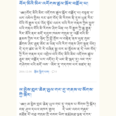
བོད་མིའི་མིང་འདོགས་ཚུལ་སྐོར་བརྗོད་པ།
༄༅།།བོད་མིའི་མིང་འདོགས་ཚུལ་སྐོར་བརྗོད་པ། བསྟན་པ་
ཡར་འཕེལ་གྱིས། རང་ཅག་བོད་མི་རིགས་ནི་དུས་ཡུན་རིང་
པོའི་ལོ་རྒྱུས་དང་འོད་སྟོང་འབར་བའི་རིག་གནས་ཀྱིས་ཕྱུག་
པའི་གནའ་བོའི་མི་རིགས་ཤིག་ཡིན་ལ། ལོ་རྒྱུས་ཀྱི་ཆུ་རྒྱུན་
རིང་མོའི་ནང་མདོ་དབུས་ཁམས་གསུམ་དུ་འཚོ་བའི་མི་
རྣམས་ཀྱིས་རང་ཉིད་ཀྱི་བློ་གྲོས་ལ་བརྟེན་ནས་ཕུན་སུམ་
ཚོགས་ཤིང་ཐུན་མོང་མ་ཡིན་པའི་རིག་གནས་ཤིག་སྐྲུན་ཡོད།
དེ་དག་ཚང་མ་རེ་རེ་བཞིན་སྨྲ་བར་མ་སྤོབས་ན་དེ་ལས་བོད་
ཀྱི་རིག་གནས་དང་འབྲེལ་བའི་བོད་མིའི་མིང་འདོགས་ཚུལ་
ཅུང་ཟད་བརྗོད་པར་འདོད། དེ་ཡང་ཇི་སྐད་དུ། ལང་ཀར་
གཤེགས་པའི་མདོ་ལས་ “མིང་དུ་གདགས་པར་མཛད་ན།
2016-12-04
·
རྩོམ་སྒྲིག་པས།
·
0
ཨ་མྱེས་གླང་ཆེན་ཡུལ་གང་དུ་གནས་པ་སོགས་
ཀྱི་སྐོར།
༄༅།། ཨ་མྱེས་གླང་ཆེན་ཡུལ་གང་དུ་གནས་པ་སོགས་ཀྱི་སྐོར།
བན་ཤུལ་དཔའ་མཁར་རྒྱལ། དེ་ཡང་འབའ་གཞུང་
མཐོན་པོ་བཅུ་གསུམ་གྱི་བསང་ཡིག་ན鉊མཐུ་ལྡན་དཀར་