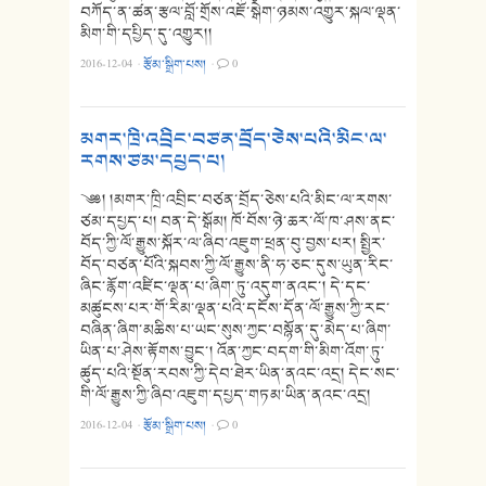
བཀོད་ན་ཚན་རྩལ་བློ་གྲོས་འཇོ་སྒེག་ཉམས་འགྱུར་སྐལ་ལྡན་
མིག་གི་དཔྱིད་དུ་འགྱུར།།
2016-12-04
·
རྩོམ་སྒྲིག་པས།
·
0
མགར་ཁྲི་འབྲིང་བཙན་བྲོད་ཅེས་པའི་མིང་ལ་
རགས་ཙམ་དཔྱད་པ།
༄༅། །མགར་ཁྲི་འབྲིང་བཙན་བྲོད་ཅེས་པའི་མིང་ལ་རགས་
ཙམ་དཔྱད་པ། བན་དེ་སྒོམ། ཁོ་བོས་ཉེ་ཆར་ལོ་ཁ་ཤས་ནང་
བོད་ཀྱི་ལོ་རྒྱུས་སྐོར་ལ་ཞིབ་འཇུག་ཕྲན་བུ་བྱས་པར། སྤྱིར་
བོད་བཙན་པོའི་སྐབས་ཀྱི་ལོ་རྒྱུས་ནི་ཧ་ཅང་དུས་ཡུན་རིང་
ཞིང་རྙོག་འཛིང་ལྡན་པ་ཞིག་ཏུ་འདུག་ནའང་། དེ་དང་
མཚུངས་པར་གོ་རིམ་ལྡན་པའི་དངོས་དོན་ལོ་རྒྱུས་ཀྱི་རང་
བཞིན་ཞིག་མཆིས་པ་ཡང་སུས་ཀྱང་བསྙོན་དུ་མེད་པ་ཞིག་
ཡིན་པ་ཤེས་རྟོགས་བྱུང་། འོན་ཀྱང་བདག་གི་མིག་འོག་ཏུ་
ཚུད་པའི་སྔོན་རབས་ཀྱི་དེབ་ཐེར་ཡིན་ནའང་འདྲ། དེང་སང་
གི་ལོ་རྒྱུས་ཀྱི་ཞིབ་འཇུག་དཔྱད་གཏམ་ཡིན་ནའང་འདྲ།
2016-12-04
·
རྩོམ་སྒྲིག་པས།
·
0