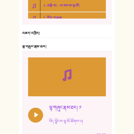
4. བརྩེ་བ། - པ་སངས་ལྷ་མོ།
5. ཀོང་གཞས།
6. ཆོལ་གསུམ་བྲོ་གཞས། - སྒྲོན་གསལ།
འཆད་འཁྲིད།
7. ལྷག་སྒྲོན་ལགས།
ལྷ་གཞུང་རྣམ་ཐར།
8. ཆང་གཞས།
9. ཆང་གཞས། ༢
10. ཆང་གཞས། ༣
11. ལོ་གསར།
12. ལོ་གསར། ༢
ལྷ་གཞུང་རྣམ་ཐར། ༡
13. ཆུང་འདྲིས། - ཟླ་སྒྲོན།
བོད་ལྗོངས་ལྷ་མོ་ཚོགས་པ།
14. སྙིང་རྗེ་མོ། - ཚེ་འགྱུར་མེད།