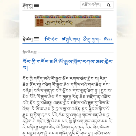
ཤོག་བུ།
སྡེ་ཚན།
ངོ་དེབ།
ཀྲུའི་ཀྲར།
གུ་ཀུལ།+
rss
སྤེལ་ཞིབ་ཕྲ།
བོད་ཀྱི་གདོད་མའི་ལོ་རྒྱུས་སྐོར་རགས་ཙམ་གླེང་
བ།
བོད་ཀྱི་གདོད་མའི་ལོ་རྒྱུས་སྐོར་རགས་ཙམ་གླེང་བ། རིན་
ཆེན་ནོར་བུ། གཅིག ལོ་རྒྱུས་ཤེས་དགོས་པའི་གལ་ཆེན་རང་
བཞིན། བསིལ་ལྡན་ཁ་བའི་ལྗོངས་དང་ལྷན་ཅིག་ཏུ།། བྱུང་བ་
མེས་པོའི་ལོ་རྒྱུས་ཤེས་རིག་ཀུན།། རིན་ཆེན་མཛོད་ན་འཚེར་
བའི་ནོར་བུ་བཞིན།། འཛམ་གླིང་མཛེས་པའི་རྒྱན་དུ་ཅིས་མི་
འོས།། དེ་ཡི་ཆ་ཤས་དྲི་བྲལ་ཟླ་བ་བཞོན་ནུར་སྐྱེངས་སྟེར་ལོ་
རྒྱུས་མུ་ཏིག་དཀར་པོའི་ཚོམ་བུ་འགའ།། གངས་ཅན་ཤེས་བྱ་
དབྱིག་གི་གཏེར་སྒོ་ལེགས་པར་ཕྱེ་སྟེ་ལག་ཟུང་འདབ་མས་རེ་
རེ་བཞིན།། འཁྲུལ་མེད་ལོ་ཚིགས་དར་སྐུད་རིང་མོར་ཡོངས་
སུ་བརྒྱུས་ནས་བློ་གསལ་གཞོན་ནུའི་དོ་ཤལ་དུ།། མཛེས་པར་