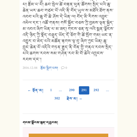
པ། རྩོམ་པ་པོ། ཆབ་སྤེལ་ཚེ་བརྟན་ཕུན་ཚོགས། སྲིད་པའི་ཆུ་
ཆེན་ཡར་ཆབ་གཙང་པོ་འདི་ནི་བོད་ཡུལ་ས་མཐོའི་ཐོག་ནས་
འབབ་པའི་ཆུ་བོ་ཆེ་ཤོས་དེ་ཡིན་ལ། བོད་མི་རིགས་འབྱུང་
འཕེལ་དང་། འཚོ་གནས། གསོ་སྐྱོང་བཅས་ཀྱི་བྱམས་ལྡན་སྐྱེད་
མ་འབའ་ཞིག་ཡིན་པ་མ་ཟད། གངས་ཅན་སཱ་ལའི་སྨན་ལྗོངས་
འདི་ཉིད་ཀྱི་སྣོད་བཅུད་ཡོད་དོ་ཅོག་གི་ཚེ་སྲོག་གམ། ཡང་ན་
འགྱུར་བ་མེད་པའི་མཚོན་རྟགས་ལྟ་བུ་ཞིག་ཀྱང་ཡིན། ཆུ་
ཀླུང་ཆེན་པོ་འདིའི་གཏན་རྒྱུད་ནི་བོན་གྱི་གནའ་རབས་སྲིད་
པའི་ཆགས་རབས་སམ་གཤེན་རབ་མི་བོ་ཆེའི་འཁྲུངས་
རབས་དང་།
2016-12-04
·
རྩོམ་སྒྲིག་པས།
·
0
← སྔོན་མ།
1
…
290
291
292
…
302
རྗེས་མ། →
གངས་ལྗོངས་སྙན་དབྱངས།