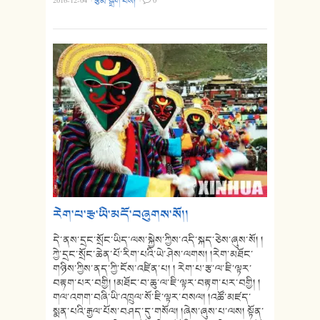
2016-12-04
·
རྩོམ་སྒྲིག་པས།
·
0
རེག་པ་རྩ་ཡི་མདོ་བཞུགས་སོ།།
དེ་ནས་དྲང་སྲོང་ཡིད་ལས་སྐྱེས་ཀྱིས་འདི་སྐད་ཅེས་ཞུས་སོ། །
ཀྱེ་དྲང་སྲོང་ཆེན་པོ་རིག་པའི་ཡེ་ཤེས་ལགས། །རེག་མཐོང་
གཉིས་ཀྱིས་ནད་ཀྱི་ངོས་འཛིན་པ། ། རེག་པ་རྩ་ལ་ཇི་ལྟར་
བརྟག་པར་བགྱི། །མཐོང་བ་ཆུ་ལ་ཇི་ལྟར་བརྟག་པར་བགྱི། །
གལ་འགག་བཞི་ཡི་འཁྲུལ་སོ་ཇི་ལྟར་བསལ། །འཚོ་མཛད་
སྨན་པའི་རྒྱལ་པོས་བཤད་དུ་གསོལ། །ཞེས་ཞུས་པ་ལས། སྟོན་