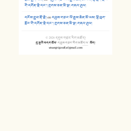
གི་དགོན་སྡེ་དང་། གྲགས་ཅན་མི་སྣ། གནའ་ཤུལ།
དངོས་གྲུབ་རྡོ་རྗེ།
on
དབུས་གཙང་ལོ་རྒྱུས་ཆེན་མོ་ལས། ལྷོ་བྲག་
རྫོང་གི་དགོན་སྡེ་དང་། གྲགས་ཅན་མི་སྣ། གནའ་ཤུལ།
© 2026
དབུས་གཙང་རིག་མཛོད།
དྲ་རྒྱའི་བདག་ཐོབ་
དབུས་གཙང་རིག་མཛོད་ལ
་
ཡོད།
utsangrigzod(at)gmail.com