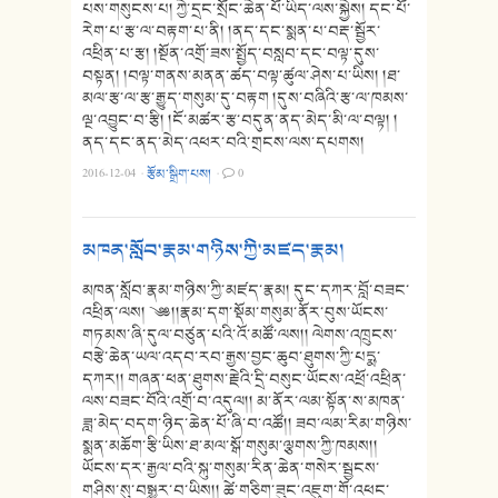
པས་གསུངས་པ། ཀྱེ་དྲང་སྲོང་ཆེན་པོ་ཡིད་ལས་སྐྱེས། དང་པོ་
རེག་པ་རྩ་ལ་བརྟག་པ་ནི། །ནད་དང་སྨན་པ་བརྡ་སྦྱོར་
འཕྲིན་པ་རྩ། །སྔོན་འགྲོ་ཟས་སྤྱོད་བསླབ་དང་བལྟ་དུས་
བསྟན། །བལྟ་གནས་མནན་ཚད་བལྟ་ཚུལ་ཤེས་པ་ཡིས། །ཐ་
མལ་རྩ་ལ་རྩ་རྒྱུད་གསུམ་དུ་བརྟག །དུས་བཞིའི་རྩ་ལ་ཁམས་
ལྔ་འབྱུང་བ་རྩི། །ངོ་མཚར་རྩ་བདུན་ནད་མེད་མི་ལ་བལྟ། །
ནད་དང་ནད་མེད་འཕར་བའི་གྲངས་ལས་དཔགས།
2016-12-04
·
རྩོམ་སྒྲིག་པས།
·
0
མཁན་སློབ་རྣམ་གཉིས་ཀྱི་མཛད་རྣམ།
མཁན་སློབ་རྣམ་གཉིས་ཀྱི་མཛད་རྣམ། དུང་དཀར་བློ་བཟང་
འཕྲིན་ལས། ༄༅།།རྣམ་དག་སྡོམ་གསུམ་ནོར་བུས་ཡོངས་
གཏམས་ཞི་དུལ་བཙུན་པའི་འོ་མཚོ་ལས།། ལེགས་འཁྲུངས་
བརྩེ་ཆེན་ཡལ་འདབ་རབ་རྒྱས་བྱང་ཆུབ་ཐུགས་ཀྱི་པདྨ་
དཀར།། གཞན་ཕན་ཐུགས་རྗེའི་དྲི་བསུང་ཡོངས་འཕྲོ་འཕྲིན་
ལས་བཟང་བོའི་འགྲོ་བ་འདུལ།། མ་ནོར་ལམ་སྟོན་ས་མཁན་
ཟླ་མེད་བདག་ཉིད་ཆེན་པོ་ཞི་བ་འཚོ།། ཟབ་ལམ་རིམ་གཉིས་
སྨན་མཆོག་རྩི་ཡིས་ཐ་མལ་སྒོ་གསུམ་ལྕགས་ཀྱི་ཁམས།།
ཡོངས་དར་རྒྱལ་བའི་སྐུ་གསུམ་རིན་ཆེན་གསེར་སྦྱངས་
གཤིས་སུ་བསྒྱུར་བ་ཡིས།། ཚེ་གཅིག་ཟུང་འཇུག་གོ་འཕང་