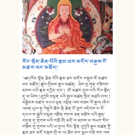
རོང་སྟོན་ཆེན་པོའི་རྣམ་ཐར་མདོར་བསྡུས་ངོ་
མཚར་བང་མཛོད།
༄༅།།རོང་སྟོན་ཆེན་པོའི་རྣམ་ཐར་མདོར་བསྡུས་ངོ་མཚར་
བང་མཛོད། ཚུལ་ཁྲིམས་རྒྱལ་མཚན། ཤེས་བྱ་ཀུན་གཟིགས་
མཁས་པའི་རྣམ་དཔྱོད་དང་། །ངོ་མཚར་གྲུབ་པའི་རོལ་རྩོད་
དུ་མ་ཡིས། །ཤཱཀྱའི་བསྟན་པའི་རྒྱལ་མཚན་སྲིད་མཐའི་བར། །
བསྒྲེངས་མཛད་དཔའ་ལྡན་འཕྲིན་ལས་བཟང་པོ་རྒྱལ། །དིར་
འཕན་ཡུལ་ནཱ་ལེནྡྲའི་ཆོས་སྡེ་ཆེན་པོ་ཕྱག་འདེབས་པ་པོ་
དཔལ་ས་སྐྱའི་བསྟན་འཛིན་གངས་ཅན་མཛེས་པའི་རྒྱན་
བདུན་དུ་གྲགས་པའི་གཙོ་བོ། མདོ་ལ་མཁས་པ་གཡག་རོང་
གཉིས་སུ་གྲགས་པའི་ཡ་གྱལ། རོང་སྟོན་ཤཱཀྱའི་རྒྱལ་མཚན་གྱི་
རྣམ་ཐར་མདོ་བསྡུས་བྲི་བ་ལ། ཐོག་མར་སྤྲུལ་གཞི་གང་ལས་