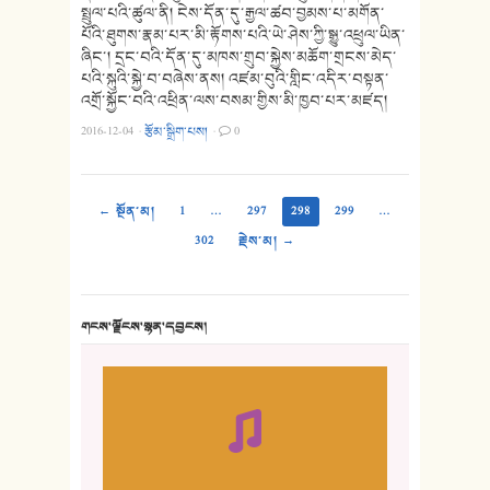
སྤྲུལ་པའི་ཚུལ་ནི། ངེས་དོན་དུ་རྒྱལ་ཚབ་བྱམས་པ་མགོན་
པོའི་ཐུགས་རྣམ་པར་མི་རྟོགས་པའི་ཡེ་ཤེས་ཀྱི་སྒྱུ་འཕྲུལ་ཡིན་
ཞིང་། དྲང་བའི་དོན་དུ་མཁས་གྲུབ་སྐྱེས་མཆོག་གྲངས་མེད་
པའི་སྐུའི་སྐྱེ་བ་བཞེས་ནས། འཛམ་བུའི་གླིང་འདིར་བསྟན་
འགྲོ་སྐྱོང་བའི་འཕྲིན་ལས་བསམ་གྱིས་མི་ཁྱབ་པར་མཛད།
2016-12-04
·
རྩོམ་སྒྲིག་པས།
·
0
← སྔོན་མ།
1
…
297
298
299
…
302
རྗེས་མ། →
གངས་ལྗོངས་སྙན་དབྱངས།