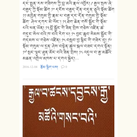
དང་སྤྱན་རས་གཟིགས་ཀྱི་བླ་མའི་རྣལ་འབྱོར། ༩ རྒྱལ་སྲས་ཞེ་
བརྒྱད་ཀྱི་སྡོམ་ཚིག ༡༠ དངོས་བརྒྱད་དོན་བདུན་ཅུའི་སྡོམ་ཚིག
༡༡ མཁྱེན་གསུམ་གྱི་རྣམ་པ་བརྒྱ་དང་དོན་གསུམ་གྱི་སྡོམ་
ཚིག་ ཤེལ་དཀར་མེ་ལོང༌། ༡༢ ཐེག་ཆེན་གསོ་སྦྱོང་གི་སྡོམ་
པའི་ཕན་ཡོན། ༡༣ བློ་སྦྱོང་གི་ཟིན་བྲིས་གཅེས་འཛིན་ཚ་
གདུང་སེལ་བའི་ཁ་བའི་རེག་པ། ༡༤ བྱང་ཆུབ་སེམས་སྦྱོང་གི་
གདམས་པ་གཅེས་འཛིན། ༡༥ བསླབ་བྱ་སྙིང་གི་གཟེར་བུ། ༡༦
སྡོམ་གསུམ་ལ་དྲན་ཤེས་བསྟེན་ཚུལ་སྐལ་བཟང་དགའ་སྟོན།
༡༧ སྤང་ལྟུང་ཐུན་མོང་བའི་ཟིན་བྲིས། ༡༨ འདུལ་བ་རྒྱ་མཚོའི་
མཆན་འགྲེལ་མཁས་པ་དགའ་སྐྱེད།…
2016-12-04
·
རྩོམ་སྒྲིག་པས།
·
0