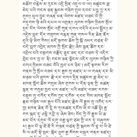
མཆོག་བརྙེས་མ་རུངས་འདྲེ་སྲིན་འདུལ་བ་ལ།། མཚུངས་ཟླ་
མེད་པའི་གངས་ཅན་སྐྱབས་གཅིག་གྲུབ་དབང་པདྨ་ཀྰ་རར་
གུས།། ཕུལ་བྱུང་གཞན་ཕན་ལེགས་མཛད་བཟང་པོ་ཁྲི་
གདུགས་ཉི་མའི་དཔལ་ལ་འགྲན།། ལུགས་གཉིས་ཁྲིམས་སྲོལ་
དྲང་པོར་ལེགས་སྲོང་འགྲོ་ཀུན་དགའ་བདེའི་དཔལ་སྦྱོར།། མ་
འདྲེས་བླང་དོར་གཟུགས་བརྙན་ཀུན་གསལ་རིན་ཆེན་ནོར་
བུའི་ལྡེ་མིག་གིས།། མདོ་སྔགས་ཆོས་ཀྱི་སྒོ་འཕར་བཙན་པོ་
བདེ་བླག་འབྱེད་མཁས་ཁྲི་སྲོང་རྗེ།། ཞེས་སྙན་ཚིག་དང་
འབྲེལ་བའི་བསྔགས་བརྗོད་ཅུང་ཟད་དང་བཅས་ཏེ་འདིར་
གླེང་བར་བྱ་བ་ ནི། གངས་ཅན་ལྗོངས་འདིར་ལུགས་གཉིས་ཀྱི་
བཀའ་ཁྲིམས་བཟང་བོའི་ཁྱབ་པར་ཅིང་། མདོ་སྔགས་རིག་
གནས་ཀྱི་སྲོལ་བཟང་དར་རྒྱས་སུ་མཛད་པ་ལ་གཞན་དང་མི་
མཉམ་པའི་ཐུགས་ རྗེ་དང་བཀའ་དྲིན་མཚུངས་ཟླ་མེད་པ་
མཁན་སློབ་ཆོས་གསུམ་ཞེས་གྲགས་པ་དོན་ལྡན་གྱི་ མཚན་
སྙན་ས་གསུམ་ཁྱབ་པར་མཛད་་པའི་མཛད་བཟང་རགས་
བསྡུས་སུ་བཀོད་དགོས་ཀྱང་དགོས་ དབང་གིས་མཁན་སློབ་
རྣམ་གཉིས་ལས་རྒྱལ་པོའི་མཛད་རྗེས་ལོ་རྒྱུས་སུ་འགོད་པར་
བྱ། མཁན་ཆེན་བོ་ངྷི་ས་ཏྭ།མཚན་དངོས་ཞི་བ་འཚོ་སྟེ། རྒྱ་
གར་སྐད་དུ་ཤནྟི་རཀྵི་ཏ་ཞེས་ཟེར། བོད་ཀྱི་ལོ་རྒྱུས་ཡི་ཆ་
མང་པོར་དགུང་ལོ་དགུ་བརྒྱ་ལྷག་ཙམ་གྱི་བར་དུ་བཞུགས་
པ། རྒྱལ་པོ་ལྷ་ཐོ་ཐོ་རི་གཉན་བཙན་གྱི་སྐབས་ལོ་ཙྰ་བ་ལི་ཐེ་
སི་ལ་མདོ་སྡེ་སྤང་ སྐོང་ཕྱག་རྒྱ་སོགས་བསྐུར་གནང་མཛད།