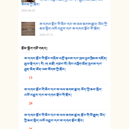
28. སྟོད་གཞས། - ཕན་ཐོག
སོགས་ཀྱི་སྐོར།
2026-08-02
29. རྣམ་བུ། - འཕྱོངས་ཞོལ་སྒྲོལ་མ།
ས་དགའ་རྫོང་གི་མིང་དང་ས་བབ་ཆགས་ཚུལ། བོད་ཀྱི་
30. སི་ལིང་འབྲི་མོ། - ཕན་ཐོག
ཆབ་སྲིད་འཕོ་འགྱུར་དང་ས་དགའ་རྫོང་གི་སྐོར།
2026-07-31
31. ཕ་ཡུལ་ཡར་ཀླུང་།
རྩོམ་སྒྲིག་གཙོ་གནད།
32. ཨ་མ།
ས་དགའ་རྫོང་གི་རྫོང་གཞིས་འགྲོ་སྟངས་དང་ཁྲལ་འུལ་ཁྲིམས་གནོན།
33. འཛོམས་པའི་ལམ།
ཡུལ་སྡེ་དང་། རི། ལ། མཚོ། གཙང་པོ། ཞིང་འབྲོག་ཐོན་ཁུངས་དང་
ཐུན་མིན་ཐོན་ལས་སོགས་ཀྱི་སྐོར།
34. ཉི་མ་སེམས་ལ་ཞོག་དང་། - ཟླ་སྒྲོན།
13
35. ང་ཚོ་ཕན་ཚུན་མཇལ་ནས། - ཟླ་སྒྲོན།
ས་དགའ་རྫོང་གི་མིང་དང་ས་བབ་ཆགས་ཚུལ། བོད་ཀྱི་ཆབ་སྲིད་
འཕོ་འགྱུར་དང་ས་དགའ་རྫོང་གི་སྐོར།
36. ཟླ་གཞོན་སྙན་དབྱངས། - ཟླ་སྒྲོན།
24
37. མཚོ་སྔོན་པོ། - ཟླ་སྒྲོན།
ས་དགའ་རྫོང་གི་མིང་དང་ས་བབ་ཆགས་ཚུལ། རྫོང་གི་ལོ་རྒྱུས། བོད་
38. ཡབ་ཡུམ། - ཟླ་སྒྲོན།
ཀྱི་ཆབ་སྲིད་འཕོ་འགྱུར་དང་ས་དགའ་རྫོང་སྐོར།