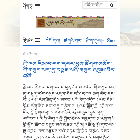
ཤོག་བུ།
སྡེ་ཚན།
ངོ་དེབ།
ཀྲུའི་ཀྲར།
གུ་ཀུལ།+
rss
སྤེལ་ཞིབ་ཕྲ།
རྗེ་ལམ་རིམ་པ་ངག་དབང་ཕུན་ཚོགས་མཆོག་
གི་གསུང་པར་དུ་བསྐྲུན་པའི་གསུང་འབུམ་པོད་
བཞི་
རྗེ་ལམ་རིམ་པ་ངག་དབང་ཕུན་ཚོགས་མཆོག་གི་གསུང་པར་
དུ་བསྐྲུན་པའི་གསུང་འབུམ་པོད་བཞི་ དཀར་ཆག པོད་དང་
པོ། ༡ ལམ་རིམ་ཟིན་བྲིས་མཁས་པའི་ཡིད་འཕྲོག ༢ ལམ་རིམ་
སྡོམ་ཚིག་ཚིག་རྐང་བཅུ་གཉིས་པ། ༣ ལམ་སྒྲོན་གྱི་འགྲེལ་པ་
ཡིད་ཀྱི་སྟེགས་བུ། ༤ ལམ་གཙོའི་འགྲེལ་ཆུང་དུས་མུན་
འཇོམས་པའི་ཉི་འོད། ༥ བློ་སྦྱོང་ཚིགས་བརྒྱད་མ་རྩ་འགྲེལ། ༦
བློ་སྦྱོང་ཚིགས་བརྒྱད་མའི་མཆན་འགྲེལ། ༧ ཚེ་སྔ་ཕྱི་དང་ལས་
རྒྱུ་འབྲས་ལས་བརྩམས་པའི་གཏམ་གྱི་ཕྲེང་བ་སྐལ་བཟང་
མགུལ་རྒྱན། ༨ རང་སེམས་ཆོས་ལ་བསྐུལ་བའི་བཀའ་སློབ་