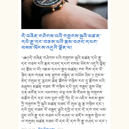
དེ་བཞིན་གཤེགས་པའི་གཟུགས་སྐུའི་མཚན་
དཔེ་རྒྱུ་དང་བཅས་པའི་རྣམ་བཤད་དཔག་
བསམ་ཡོངས་འདུའི་ལྗོན་པ།
༄༅།།དེ་བཞིན་གཤེགས་པའི་གཟུགས་སྐུའི་མཚན་དཔེ་རྒྱུ་
དང་བཅས་པའི་རྣམ་བཤད་དཔག་བསམ་ཡོངས་འདུའི་ལྗོན་
པ། རྩོམ་པ་པོ། འཇམ་དཔལ་རྒྱལ་མཚན། གང་གིས་དང་པོ་
ཉིད་ནས་གཞན་ཕན་ཐུགས་བསྐྱེད་མ་གཡོས་ཤིང་།། གྲངས་
མེད་གསུམ་དུ་རླབས་ཆེན་ཚོགས་གཉིས་རབ་ཏུ་རྫོགས་པའི་
མཐུས།། མཚན་བཟང་སོ་གཉིས་དཔེ་བྱད་བརྒྱད་ཅུས་ཡོན་
ཏན་མངོན་པར་འཕགས།། བལྟ་བས་མི་ངོམས་སྐུ་གཟུགས་
མཆོག་དེར་དང་བས་ཕྱག་བགྱི་འོ།། དེ་ལ་འདིར་སངས་རྒྱས་
ཀྱི་གཟུགས་ཀྱི་སྐུའི་མཚན་བཟང་པོ་སུམ་ཅུ་རྩ་གཉིས་དང་།
དཔེ་བྱད་བཟང་པོ་བརྒྱད་ཅུའི་དབྱེ་བ་དང་དེ་དག་གང་ལས་
བྱུང་བའི་རྒྱུ་དང་བཅས་པའི་བཤད་པ་མདོར་བསྡུས་སྤེལ་བ་
ལ་གསུམ། མཚན་བཟང་པོ་དང་དེ་དག་གི་རྒྱུ་བཤད་པ་དང་།