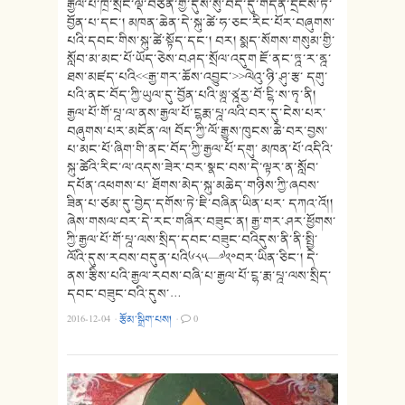
རྒྱལ་པོ་ཁྲི་སྲོང་ལྡེ་བཙན་གྱི་དུས་སུ་བོད་དུ་གདན་དྲངས་ཏེ་
བྱོན་པ་དང་། མཁན་ཆེན་དེ་སྐུ་ཚེ་ཧ་ཅང་རིང་པོར་བཞུགས་
པའི་དབང་གིས་སྐུ་ཚེ་སྟོད་དང་། བར། སྨད་སོགས་གསུམ་གྱི་
སློབ་མ་མང་པོ་ཡོད་ཅེས་བཤད་སྲོལ་འདུག ཇོ་ནང་ཏྰ་ར་ནྰ་
ཐས་མཛད་པའི<<རྒྱ་གར་ཆོས་འབྱུང་>>ལེའུ་ཉི་ཤུ་རྩ་ དགུ་
པའི་ནང་བོད་ཀྱི་ཡུལ་དུ་བྱོན་པའི་ཨྰ་ཙྰརྱ་བོ་ངྷི་ས་ཏྭ་ནི།
རྒྱལ་པོ་གོ་པྰ་ལ་ནས་རྒྱལ་པོ་ངྷརྨ་པྰ་ལའི་བར་དུ་ངེས་པར་
བཞུགས་པར་མངོན་ལ། བོད་ཀྱི་ལོ་རྒྱུས་ཁུངས་ཆེ་བར་བྱས་
པ་མང་པོ་ཞིག་གི་ནང་བོད་ཀྱི་རྒྱལ་པོ་དགུ་ མཁན་པོ་འདིའི་
སྐུ་ཚེའི་རིང་ལ་འདས་ཟེར་བར་སྣང་བས་དེ་ལྟར་ན་སློབ་
དཔོན་འཕགས་པ་ ཐོགས་མེད་སྐུ་མཆེད་གཉིས་ཀྱི་ཞབས་
ཟིན་པ་ཙམ་དུ་བྱེད་དགོས་ཏེ་ཇི་བཞིན་ཡིན་པར་ དཀའ་འོ།།
ཞེས་གསལ་བར་དེ་རང་གཞིར་བཟུང་ན། རྒྱ་གར་ཤར་ཕྱོགས་
ཀྱི་རྒྱལ་པོ་གོ་པྰ་ལས་སྲིད་དབང་བཟུང་བའིདུས་ནི་ནི་སྤྱི་
ལོའི་དུས་རབས་བདུན་པའི༦༨༥—༧༢༠བར་ཡིན་ཅིང་། དེ་
ནས་རྩིས་པའི་རྒྱལ་རབས་བཞི་པ་རྒྱལ་པོ་ངྷ་རྨ་པྰ་ལས་སྲིད་
དབང་བཟུང་བའི་དུས་…
2016-12-04
·
རྩོམ་སྒྲིག་པས།
·
0