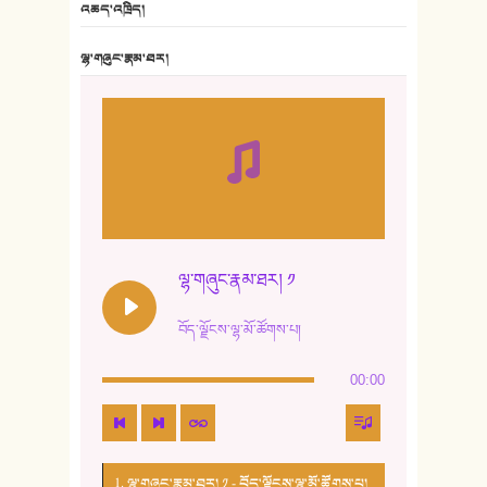
འཆད་འཁྲིད།
7. ལྷག་སྒྲོན་ལགས།
ལྷ་གཞུང་རྣམ་ཐར།
8. ཆང་གཞས།
9. ཆང་གཞས། ༢
10. ཆང་གཞས། ༣
11. ལོ་གསར།
12. ལོ་གསར། ༢
ལྷ་གཞུང་རྣམ་ཐར། ༡
13. ཆུང་འདྲིས། - ཟླ་སྒྲོན།
བོད་ལྗོངས་ལྷ་མོ་ཚོགས་པ།
14. སྙིང་རྗེ་མོ། - ཚེ་འགྱུར་མེད།
00:00
15. ཤམ་པ་ལ་ཡི་སྲས་མོ།
16. ལྷ་བུ་དར་བུ།
1. ལྷ་གཞུང་རྣམ་ཐར། ༡ - བོད་ལྗོངས་ལྷ་མོ་ཚོགས་པ།