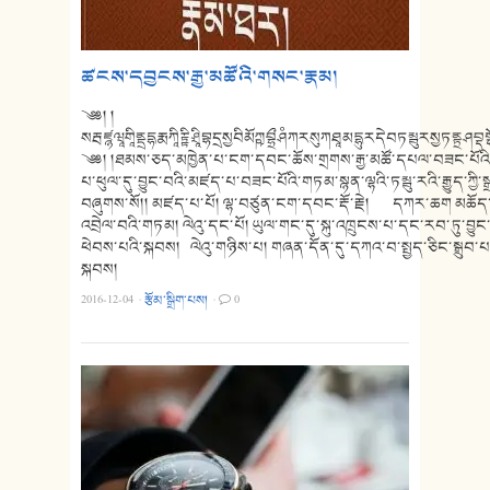
ཚངས་དབྱངས་རྒྱ་མཚོའི་གསང་རྣམ།
༄༅། །
སརྦཛྙཝཱགཱིནྡྲདྷརྨཀཱིརྟྟིཤྲཱིབྷདྲསྱབིམོཀྵབྷྲྀཤཾཀརསུཀཐཱམདྷུརདེབཏམྦུརསྱཏནྟྲཤ
༄༅། །ཐམས་ཅད་མཁྱེན་པ་ངག་དབང་ཆོས་གྲགས་རྒྱ་མཚོ་དཔལ་བཟང་པོའ
པ་ཕུལ་དུ་བྱུང་བའི་མཛད་པ་བཟང་པོའི་གཏམ་སྙན་ལྷའི་ཏམྦུ་རའི་རྒྱུད་ཀྱི་ས
བཞུགས་སོ།། མཛད་པ་པོ། ལྷ་བཙུན་ངག་དབང་རྡོ་རྗེ། དཀར་ཆག མཆོད
འབྲེལ་བའི་གཏམ། ལེའུ་དང་པོ། ཡུལ་གང་དུ་སྐུ་འཁྲུངས་པ་དང་རབ་ཏུ་བ
ཕེབས་པའི་སྐབས། ལེའུ་གཉིས་པ། གཞན་དོན་དུ་དཀའ་བ་སྤྱད་ཅིང་སྒྲུབ་
སྐབས།
2016-12-04
·
རྩོམ་སྒྲིག་པས།
·
0