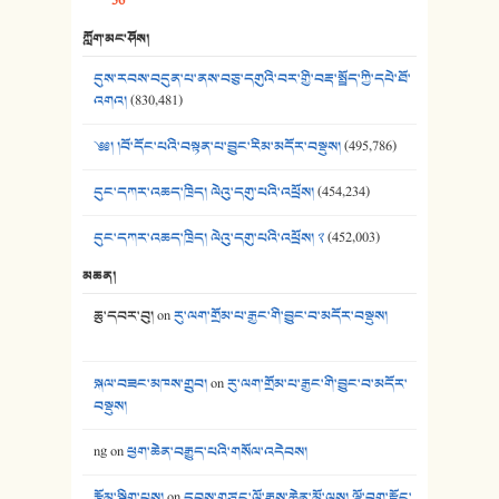
36
39. དྲིལ་བུའི་སྐལ་སྒྲ། - ཟླ་སྒྲོན།
ཀློག་མང་ཤོས།
40. ང་ཚོ་ཕན་ཚུན་མཇལ་ནས། - ཟླ་སྒྲོན།
དུས་རབས་བདུན་པ་ནས་བཅུ་དགུའི་བར་གྱི་བརྡ་སྤྲོད་ཀྱི་དཔེ་ཐོ་
41. མཚན་ཚོགས་ཞབས་བྲོ་སྣ་མང་། - བོད་གཞས་ཕྱོགས་བསྒྲིགས།
འགའ།
(830,481)
༄༅། །བོ་དོང་པའི་བསྟན་པ་བྱུང་རིམ་མདོར་བསྡུས།
(495,786)
དུང་དཀར་འཆད་ཁྲིད། ལེའུ་དགུ་པའི་འཕྲོས།
(454,234)
དུང་དཀར་འཆད་ཁྲིད། ལེའུ་དགུ་པའི་འཕྲོས། ༢
(452,003)
མཆན།
ཆུ་དབར་བུ།
on
རུ་ལག་གྲོམ་པ་རྒྱང་གི་བྱུང་བ་མདོར་བསྡུས།
སྐལ་བཟང་མཁས་གྲུབ།
on
རུ་ལག་གྲོམ་པ་རྒྱང་གི་བྱུང་བ་མདོར་
བསྡུས།
ng
on
ཕྱག་ཆེན་བརྒྱུད་པའི་གསོལ་འདེབས།
རྩོམ་སྒྲིག་པས།
on
དབུས་གཙང་ལོ་རྒྱུས་ཆེན་མོ་ལས། ལྷོ་བྲག་རྫོང་