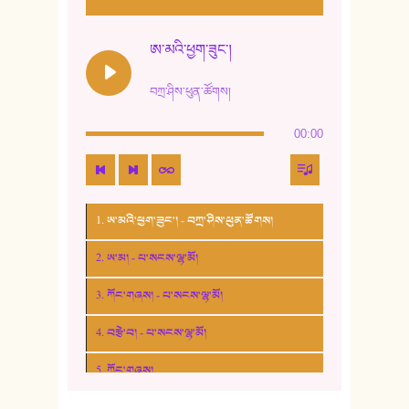
ཨ་མའི་ཕྱག་ཟུང་།
བཀྲ་ཤིས་ཕུན་ཚོགས།
00:00
1. ཨ་མའི་ཕྱག་ཟུང་། - བཀྲ་ཤིས་ཕུན་ཚོགས།
2. ཨ་མ། - པ་སངས་ལྷ་མོ།
3. ཀོང་གཞས། - པ་སངས་ལྷ་མོ།
4. བརྩེ་བ། - པ་སངས་ལྷ་མོ།
5. ཀོང་གཞས།
6. ཆོལ་གསུམ་བྲོ་གཞས། - སྒྲོན་གསལ།