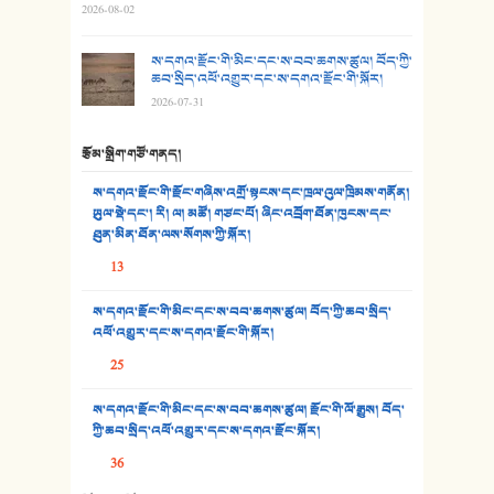
2026-08-02
29. རྣམ་བུ། - འཕྱོངས་ཞོལ་སྒྲོལ་མ།
ས་དགའ་རྫོང་གི་མིང་དང་ས་བབ་ཆགས་ཚུལ། བོད་ཀྱི་
30. སི་ལིང་འབྲི་མོ། - ཕན་ཐོག
ཆབ་སྲིད་འཕོ་འགྱུར་དང་ས་དགའ་རྫོང་གི་སྐོར།
2026-07-31
31. ཕ་ཡུལ་ཡར་ཀླུང་།
རྩོམ་སྒྲིག་གཙོ་གནད།
32. ཨ་མ།
ས་དགའ་རྫོང་གི་རྫོང་གཞིས་འགྲོ་སྟངས་དང་ཁྲལ་འུལ་ཁྲིམས་གནོན།
33. འཛོམས་པའི་ལམ།
ཡུལ་སྡེ་དང་། རི། ལ། མཚོ། གཙང་པོ། ཞིང་འབྲོག་ཐོན་ཁུངས་དང་
ཐུན་མིན་ཐོན་ལས་སོགས་ཀྱི་སྐོར།
34. ཉི་མ་སེམས་ལ་ཞོག་དང་། - ཟླ་སྒྲོན།
13
35. ང་ཚོ་ཕན་ཚུན་མཇལ་ནས། - ཟླ་སྒྲོན།
ས་དགའ་རྫོང་གི་མིང་དང་ས་བབ་ཆགས་ཚུལ། བོད་ཀྱི་ཆབ་སྲིད་
འཕོ་འགྱུར་དང་ས་དགའ་རྫོང་གི་སྐོར།
36. ཟླ་གཞོན་སྙན་དབྱངས། - ཟླ་སྒྲོན།
25
37. མཚོ་སྔོན་པོ། - ཟླ་སྒྲོན།
ས་དགའ་རྫོང་གི་མིང་དང་ས་བབ་ཆགས་ཚུལ། རྫོང་གི་ལོ་རྒྱུས། བོད་
38. ཡབ་ཡུམ། - ཟླ་སྒྲོན།
ཀྱི་ཆབ་སྲིད་འཕོ་འགྱུར་དང་ས་དགའ་རྫོང་སྐོར།
36
39. དྲིལ་བུའི་སྐལ་སྒྲ། - ཟླ་སྒྲོན།