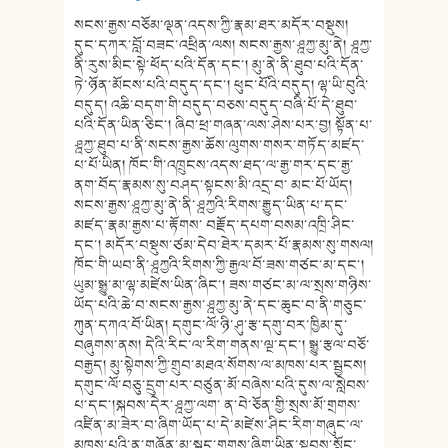
སངས་རྒྱས་བཅོམ་ལྡན་འདས་ཀྱི་རྣམ་ཐར་མདོར་བསྡུས།
དུང་དཀར་བློ་བཟང་འཕྲིན་ལས། སངས་རྒྱས་ཤྰཀྱ་མུ་ནེ། ཤྰཀྱ་
ནི་རུས་མིང་སྟེ་ཕོད་པའི་དོན་དང་། མུ་ནེ་ནི་ཐུབ་པའི་དོན་
ཏེ་ཉོན་མོངས་པའི་བདུད་དང་། ཕུང་པོའི་བདུད། ལྷ་ཡི་བུའི་
བདུད། འཆི་བདག་གི་བདུད་བཅས་བདུད་བཞི་པོ་དེ་ཐུབ་
པའི་དོན་ཡིན་ཅིང་། ཞིབ་ཕྲ་གཞན་ལས་ཤེས་པར་བྱ། སྟོན་པ་
ཤྰཀྱ་ཐུབ་པ་ནི་སངས་རྒྱས་ཆོས་ལུགས་གསར་གཏོད་མཛད་
པ་པོ་ཡིན། ཁོང་གི་འཁྲུངས་འདས་ཐད་ལ་རྒྱ་གར་དང་རྒྱ་
ནག་བོད་རྣམས་སུ་བཤད་སྟངས་མི་འདྲ་བ་ མང་པོ་ཡོད།
སངས་རྒྱས་ཤྰཀྱ་མུ་ནེ་ནི་ཤྰཀྱའི་རིགས་རྒྱུད་ཡིན་པ་དང་
མཛད་རྣམ་རྒྱས་པ་རྟོགས་ བརྗོད་དཔག་བསམ་འཁྲི་ཤིང་
དང་། མདོར་བསྡུས་ཙམ་དེབ་ཐེར་དམར་པོ་རྣམས་སུ་གསལ།
ཁོང་གི་ཡབ་ནི་ཤྰཀྱའི་རིགས་ཀྱི་རྒྱལ་བོ་ཟས་གཙང་མ་དང་།
ཡུམ་སྒྱུ་མ་ལྷ་མཛེས་ཡིན་ཞིང་། ཟས་གཙང་མ་ལ་སྲས་གཉིས་
ཡོད་པའི་ཆེ་བ་སངས་རྒྱས་ཤྰཀྱ་མུ་ནེ་དང་ཆུང་བ་ནི་གཅུང་
ཀུན་དཀའ་བོ་ཡིན། དགུང་ལོ་ཉི་ཤུ་རྩ་དགུ་བར་ཁྱིམ་དུ་
བཞུགས་ནས། དེའི་རིང་ལ་རིག་གནས་ལྔ་དང་། སྒྱུ་རྩལ་བཅོ་
བརྒྱད། མུ་སྟེགས་ཀྱི་གྲུབ་མཐའ་སོགས་ལ་མཁས་པར་སྦྱངས།
དགུང་ལོ་བཅུ་དྲུག་པར་བཙུན་མོ་བཞེས་པའི་དུས་ལ་སླེབས་
པ་དང་།སྐབས་དེར་ཤྰཀྱ་ལག་ ན་བེ་ཅོན་གྱི་སྲས་མོ་གྲགས་
འཛིན་མ་ཟེར་བ་ཞིག་ཡོད་པ་དེ་མཛེས་ཤིང་རིག་གཞུང་ལ་
མཁས་པའི་ན་གཞོན་མ་སྐད་གྲགས་ཞིག་ཡིན་སྟབས་སློང་