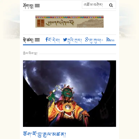
ཤོག་བུ།
སྡེ་ཚན།
ངོ་དེབ།
ཀྲུའི་ཀྲར།
གུ་ཀུལ།+
rss
སྤེལ་ཞིབ་ཕྲ།
ཅོག་རོ་ཀླུ་རྒྱལ་མཚན།