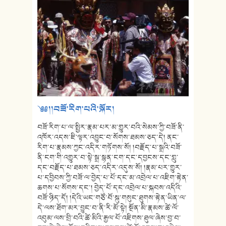
༄༅།།བཟོ་རིག་པའི་སྐོར།
བཟོ་རིག་པ་ལ་སྤྱིར་རྣམ་པར་མ་གྱུར་བའི་སེམས་ཀྱི་བཟོ་ནི་
འཁོར་འདས་ཇི་ལྟར་འབྱུང་བ་སོགས་ཐམས་ཅད་དེ། ནང་
རིག་པ་རྣམས་ཀྱང་འདིར་གཏོགས་སོ། །བརྗོད་པ་སྒྲའི་བཟོ་
ནི་ངག་གི་འགྱུར་བ་སྟེ་སྒྲ་སྙན་ངག་དང་དབྱངས་དང་གླུ་
དང་བརྗོད་པ་ཐམས་ཅད་འདིར་འདུས་སོ། །རྣམ་པར་གྱུར་
པ་དབྱིབས་ཀྱི་བཟོ་ལ་བྱེད་པ་པོ་དང་མ་འབྲེལ་པ་འཇིག་རྟེན་
ཆགས་པ་སོགས་དང་། བྱེད་པོ་དང་འབྲེལ་པ་སྐབས་འདིའི་
བཟོ་ཉིད་དོ། །དེའི་ཡང་གཙོ་བོ་སྐུ་གསུང་ཐུགས་རྟེན་ཡིན་ལ་
དེ་ལས་ཐོག་མར་བྱུང་བ་ནི་རི་མོ་སྟེ། སྔོན་མི་རྣམས་ཚེ་ལོ་
འབུམ་ལས་བྲི་བའི་ཚེ་མིའི་རྒྱལ་པོ་འཇིགས་ཐུལ་ཞེས་བྱ་བ་