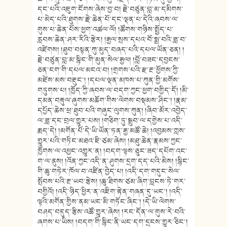
དང་པའི་འཇུག་ངོགས་ཞེས་བྱ་བ། རྗེ་བཙུན་བླ་མ་དམིགས་
པ་མེད་པའི་ཐུགས་རྗེ་ཆེན་པོ་དང་ལྡན་པ་དེའི་ཞབས་ལ་
གུས་པ་ཆེན་པོས་ཕྱག་འཚལ་ལོ། །ཚོགས་གཉིས་སྤྱོད་པ་
རླབས་ཆེན་ཤར་རིའི་རྩེར། །རྒྱལ་སྲས་དཔའ་བོ་སྨྲ་བའི་ཟླ་བ་
འཛེགས། །ཐུབ་བསྟན་ཀུ་མུད་བཞད་པའི་དཔལ་ཡོན་ཅན། །
རྗེ་བཙུན་བླ་མ་སྙིང་གི་མུན་སེལ་རྒྱལ། །བློ་བཟང་དབྱངས་
ཅན་ངག་གི་དཔལ་མངའ་བ། །གྲགས་པའི་རྫ་རྔ་ཕྱོགས་ཀྱི་
མཛེས་མས་བརྡུང་། །དཔལ་ལྡན་མཁས་པ་ཀུན་གྱི་མགོས་
གཏུགས་པ། །ཁྱོད་ཀྱི་ཞབས་ལ་བདག་ཀྱང་ཕྱག་བགྱིད་དོ། །མི་
དམན་བརྟུལ་ཞུགས་མཆོག་གིས་ལེགས་བསྡམས་ཤིང་། །རྣམ་
དཔྱོད་ཆེས་ཕྲ་ཐུབ་པའི་གཞུང་ལུགས་ཀུན། །ཞིབ་མོར་འབྱེད་
ལ་ཟླ་དང་བྲལ་གྱུར་པས། །གཅིག་ཏུ་སྒྲུབ་ལ་དགྱེས་པ་འདི་
རྨད་དེ། །མགོན་པོ་དེ་ཡི་ཡོན་ཏན་རྒྱ་མཚོ་ཆེ། །འབྱམས་ཀླས་
གྱུར་པའི་གཏིང་མཐའ་ཇི་ཙམ་ཞེས། །མཐུ་ཆེན་རྣམས་ཀྱང་
ཁྱོགས་ལ་འཕྱང་འགྱུར་ན། །བདག་ལྟས་ཅུང་ཟད་དཔོག་འང་
ག་ལ་ནུས། །འོན་ཀྱང་འདི་ན་ཤུགས་དྲག་དད་པའི་མེས། །སྙིང་
གི་ཆུ་གཏེར་ཁོལ་བ་འཛིན་བྱེད་པ། །འདི་དག་གདུང་སེལ་
སྤོབས་པའི་རྔ་ཡབ་རྩེས། །ཆུ་ཐིགས་ཙམ་ཞིག་བླངས་ཏེ་གར་
བགྱིའོ། །འདི་ཉིད་ཕྱིར་ན་འཇིག་རྟེན་གཞན་དུ་ཡང་། །འདི་
ལྟའི་མགོན་གྱིས་ནམ་ཡང་མི་གཏོང་ཞིང་། །དེ་ཡི་ལེགས་
བཤད་བདུད་རྩིས་འཚོ་གྱུར་ཞེས། །རང་དོན་ལ་གུས་རེ་བའི་
ཞགས་པ་ཡིས། །བདག་གི་སྙིང་ནི་ཡང་དག་དྲངས་གྱུར་ཅིང་།