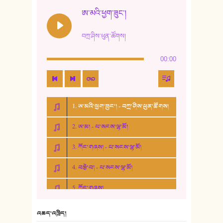
ཨ་མའི་ཕྱག་ཟུང་།
བཀྲ་ཤིས་ཕུན་ཚོགས།
00:00
1. ཨ་མའི་ཕྱག་ཟུང་། - བཀྲ་ཤིས་ཕུན་ཚོགས།
2. ཨ་མ། - པ་སངས་ལྷ་མོ།
3. ཀོང་གཞས། - པ་སངས་ལྷ་མོ།
4. བརྩེ་བ། - པ་སངས་ལྷ་མོ།
5. ཀོང་གཞས།
6. ཆོལ་གསུམ་བྲོ་གཞས། - སྒྲོན་གསལ།
འཆད་འཁྲིད།