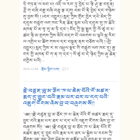
ཏེ་གཏན་ལ་ཕབ་པ། འདི་ལ་རབ་ཏུ་བྱེད་པ་ཉི་ཤུ་རྩ་བདུན།
ཤླཽ་ཀ་བཞི་བརྒྱ་བཞི་བཅུ་རྩ་དགུ། བམ་པོ་ནི་ཕྱེད་དང་གཉིས་
སུ་བྱས་སོ། ། (བར་འགྱུར།) སླད་ཀྱིས་གྲོང་ཁྱེར་དཔེ་མེད་ཀྱི་
དབུས་གཙུག་ལག་ཁང་རིན་ཆེན་སྦས་པའི་དབུས་སུ་ཁ་ཆེའི་
མཁན་པོ་མ་ཧཱ་སུ་མ་ཏི་དང༌། བོད་ཀྱི་སྒྲ་སྒྱུར་གྱི་ལོ་ཙཱ་བ་པ་
ཚབ་ཉི་མ་གྲགས་ཀྱིས་མིའི་བདག་པོ་འཕགས་པ་ལྷའི་སྐུ་རིང་
ལ་འགྲེལ་པ་ཚིག་གསལ་དང་བསྟུན་ནས་བཅོས་པའོ། ། (ཕྱི་
འགྱུར།) སླད་ཀྱིས་ར་ས་འཕྲུལ་སྣང་གི་གཙུག་ལག་ཁང་དུ། རྒྱ་
གར་གྱི་མཁན་པོ་ཀ་ན་ཀ་དང་། ལོ་ཙཱ་བ་དེ་ཉིད་ཀྱིས་ཞུ་ཆེན་
བགྱིས་པའོ།…
2016-12-04
·
རྩོམ་སྒྲིག་པས།
·
3
རྗེ་བཙུན་བླ་མ་ཙོང་ཁ་པ་ཆེན་པོའི་ངོ་མཚར་
རྨད་དུ་བྱུང་བའི་རྣམ་པར་ཐར་པ་དད་པའི་
འཇུག་ངོགས་ཞེས་བྱ་བ་བཞུགས་སོ།།
༄༅། །རྗེ་བཙུན་བླ་མ་ཙོང་ཁ་པ་ཆེན་པོའི་ངོ་མཚར་རྨད་དུ་
བྱུང་བའི་རྣམ་པར་ཐར་པ་དད་པའི་འཇུག་ངོགས་ཞེས་བྱ་བ་
བཞུགས་སོ།། ༄༅། །རྗེ་བཙུན་བླ་མ་ཙོང་ཁ་པ་ཆེན་པོའི་ངོ་
མཚར་རྨད་དུ་བྱུང་བའི་རྣམ་པར་ཐར་པ་སྐྱེས་པ་རབས་ཀྱི་
ཚོགས་ཉུང་ཟད་ཅིག་ཡོངས་སུ་བརྗོད་པའི་གཏམ་དུ་བྱ་བ།