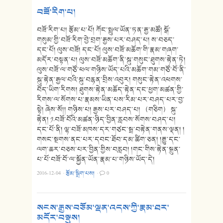
བཟོ་རིག་པ།
བཟོ་རིག་པ། རྩོམ་པ་པོ། ཀོང་སྤྲུལ་ཡོན་ཏན་རྒྱ་མཚོ། སྒོ་
གསུམ་གྱི་བཟོ་རིག་བྱེ་བྲག་རྒྱས་པར་བཤད་པ། ས་བཅད་
དང་པོ། ལུས་བཟོ། དང་པོ། ལུས་བཟོ་མཆོག་གི་རྣམ་གཞག་
མདོར་བསྟན་པ། ལུས་བཟོ་མཆོག་ནི་སྐུ་གསུང་ཐུགས་རྟེན་ཏེ།
ལུས་བཟོ་ལ་གཙོ་ཕལ་གཉིས་ཡོད་པའི་མཆོག་གམ་གཙོ་བོ་ནི་
སྐུ་རྟེན་རྒྱལ་བའི་སྐུ་བརྙན་བྲིས་འབུར། གསུང་རྟེན་འཕགས་
བོད་ཡིག་རིགས། ཐུགས་རྟེན་མཆོད་རྟེན་དང་ཕྱག་མཚན་གྱི་
རིགས་ལ་སོགས་པ་རྣམས་ཡིན་པས་རིམ་པར་བཤད་པར་བྱ་
སྟེ། ཞེས་སོ།། གཉིས་པ། རྒྱས་པར་བཤད་པ། （གཅིག） སྐུ་
རྟེན། ༡.བཟོ་བོའི་མཚན་ཉིད་བྱིན་རླབས་སོགས་བཤད་པ།
དང་པོ་ནི། ལྷ་བཟོ་མཁས་དར་གཙང་སྦྲ་བརྟེན་གནས་ལྡན། །
གསང་སྔགས་ནང་པར་དབང་ཐོབ་དམ་ཚིག་ཅན། །རྒྱུ་དང་
ལག་ཆར་བཅས་པར་བྱིན་གྱིས་བརླབ། །གང་གིས་རྟེན་སྐྲུན་
པ་པོ་བཟོ་བོ་ལ་སྐྱོན་ཡོན་རྣམ་པ་གཉིས་ཡོད་དེ།
2016-12-04
·
རྩོམ་སྒྲིག་པས།
·
0
སངས་རྒྱས་བཅོམ་ལྡན་འདས་ཀྱི་རྣམ་ཐར་
མདོར་བསྡུས།