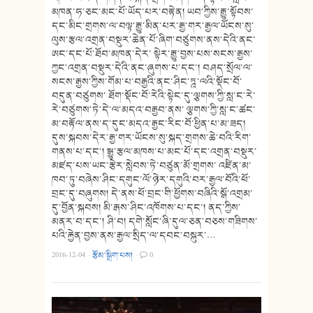
མཁན་ཧ་ཅང་མང་པོ་ཡོད་པར་བརྟེན། ཡབ་ཀྱིས་རྒྱུ་སྟོབས་
དང་མིང་གྲགས་ལ་བལྟ་རྒྱུ་མིན་པར་རྒྱ་གར་རྒྱལ་ཡོངས་སུ་
ལུས་རྩལ་འགྲན་བསྡུར་ཆེན་པོ་ཞིག་བཙུགས་ནས་དེའི་ནང་
ཨང་དང་པོ་ཐོབ་མཁན་དེར་ སྟེར་རྒྱུ་བྱས་པས་སངས་རྒྱས་
ཀྱང་འགྲན་བསྡུར་དེའི་ནང་ཞུགས་པ་དང་། བཤད་སྲོལ་ལ་
སངས་རྒྱས་ཀྱིས་གོམ་པ་བརྒྱའི་ནང་ཤིང་ཏྰ་ལའི་སྡོང་བོ་
བདུན་བཙུགས་ ཐོག་སྡོང་བོ་རེའི་སྟེང་དུ་ལྕགས་ཀྱི་སླ་ང་རེ་
རེ་བཙུགས་ཏེ་དེ་ལ་མདའ་བརྒྱབ་ནས་ ལྕགས་ཀྱི་སླ་ང་ཚང་
མ་བརྟོལ་ནས་ད་དུང་མདའ་རྒྱང་རིང་བོ་ཕྱིན་པ་མ་ཟད།
དུས་སྐབས་དེར་རྒྱ་གར་ཡོངས་སུ་སྐད་གྲགས་ཆེ་བའི་རིག་
གནས་པ་དང་། སྒྱུ་རྩལ་མཁས་པ་མང་པོ་དང་འགྲན་བསྡུར་
མཛད་པས་ཡང་རྩེར་སླེབས་ཏེ་བཙུན་མོ་གྲགས་ འཛིན་མ་
ཁབ་ཏུ་བཞེས་ཤིང་དགུང་ལོ་ཉེར་དགུའི་བར་རྒྱལ་བོའི་ཕོ་
བྲང་དུ་བཞུགས། དེ་ནས་ཕོ་བྲང་གི་ཕྱོགས་བཞིའི་སྒོ་འགྲམ་
དུ་བྱོན་སྐབས། མི་རྒས་ཤིང་འཁོགས་པ་དང་། ནད་ཀྱིས་
མནར་བ་དང་། ཤི་བ། དགེ་སློང་ཞི་དུལ་ཅན་བཅས་གཟིགས་
པའི་རྐྱེན་བྱས་ནས་རྒྱལ་སྲིད་ལ་དབང་བསྐུར་…
2016-12-04
·
རྩོམ་སྒྲིག་པས།
·
0