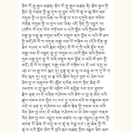
ཅོག་རོ་ཀླུ་རྒྱལ་མཚན། ཅོག་རོ་ཀླུ་རྒྱལ་མཚན་ནི། ཆོས་རྒྱལ་ཁྲི་
སྲོང་ལྡེ་བཙན་གྱི་སྐུ་དུས་སུ་བྱུང་བའི་ལོ་ཙཱ་བ་སྐ་ཅོག་ཞང་
གསུམ་གྱི་ཡ་གྱལ་ཡིན་ལ། ལོ་ཙཱ་བ་རབ་དགུའི་ནང་གསེས་
གཞོན་གསུམ་གྱི་ཡ་གྱལ་ཡང་ཡིན། འདི་ཉིད་ཀྱི་འགྱུར་ལ།
[འཁོར་ལོ་དང་པོར་གཏོགས་པ་དགེ་སློང་ཕའི་ཁྲིམས་ཉིས་
བརྒྱ་ལྔ་བཅུ་རྩ་གསུམ་མདོར་བསྡུས་ནས་སྟོན་པ་ཕའི་སོ་ཐར་
གྱི་མདོ]ཤོ་ལོ་ཀ་བདུན་བརྒྱ། བམ་པོ་གཉིས་པ། [དེའི་དོན་རྒྱ་
ཆེར་བཤད་པ་ཕའི་རྣམ་འབྱེད] ཤོ་ལོ་ཀ་ཁྲི་བཞི་སྟོང་དགུ་
བརྒྱ། བམ་པོ་བརྒྱད་ཅུ་གྱ་གསུམ་པ། [དགེ་སློང་མའི་ཁྲིམས་
སུམ་བརྒྱ་དྲུག་ཅུ་རེ་བཞི་བསྡུས་ནས་སྟོན་པ་མའི་སོ་ཐར་གྱི་
མདོ] ཤོ་ལོ་ཀ་བརྒྱད་བརྒྱ། བམ་པོ་གཉིས་པ། དེ་ཡང་དབུ་མ་
(ཙ) པ་ལ། རྒྱ་གར་སྐད་དུ། པྲཛྙཱ་ནཱ་མ་མཱུ་ལ་མདྷྱཱ་མ་ཀ་ཀཱ་རི་ཀ
བོད་སྐད་དུ། དབུ་མ་རྩ་བའི་ཚིག་ལེའུར་བྱས་པ་ཤེས་རབ་
ཅེས་བྱ་བ་བཞུགས་སོ། །སློབ་དཔོན་བདག་ཉིད་ཆེན་པོ་
འཕགས་པ་ཀླུ་སྒྲུབ་མི་འཕྲོག་པའི་མཁྱེན་རབ་དང་ཐུགས་
རྗེར་ལྡན་པ། དེ་བཞིན་གཤེགས་པའི་ཐེག་པ་བླ་ན་མེད་པའི་
ཚུལ་གསལ་བར་བྱེད་པ། རབ་ཏུ་དགའ་བའི་ས་བསྒྲུབས་ནས་
བདེ་བ་ཅན་དུ་གཤེགས་པ། འཇིག་རྟེན་གྱི་ཁམས་དང་བའི་
འོད་ཅེས་བྱ་བར། དེ་བཞིན་གཤེགས་པ་ཡེ་ཤེས་འབྱུང་གནས་
འོད་ཅེས་བྱ་བར་འགྱུར་བས་མཛད་པ། (སྔ་འགྱུར།) རྒྱ་གར་གྱི་
མཁན་པོ་ཆེན་པོ་དབུ་མ་པ་ཛྙཱ་ན་གརྦྷ་དང༌། ཞུ་ཆེན་གྱི་ལོ་
ཙཱ་བ་དགེ་སློང་ཅོག་རོ་ཀླུའི་རྒྱལ་མཚན་གྱིས་འསྒྱུར་ཅིང་ཞུས་