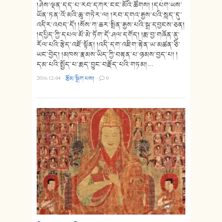
།ཤེས་ལྡན་དད་པ་རབ་དཀར་ངང་མོའི་ཚོགས། །དཔག་ཡས་
ཡོན་ཏན་འོ་མའི་ཆུ་གཏེར་ལ། །རབ་དགའ་རྒྱས་པའི་སླད་དུ་
འདིར་འབད་དོ། །སོས་ཀ་ཆར་སྤྲིན་རྒྱས་པའི་སྒྲ་དབྱངས་ཅན།
།དཔྱིད་ཀྱི་དཔལ་མོ་མེ་ཏོག་དོ་ཤལ་དགོད། །རྨ་བྱ་གཞོན་ནུ་
རོལ་པའི་རྩེད་འཇོ་སྟོན། །འདི་དག་འཇིག་རྟེན་ཡ་མཚན་ཅི་
ཡང་བྱེད། །མཁས་རྣམས་ཡིད་ཀྱི་བརྟན་པ་ཉམས་བྱད་པ། །
དམ་པའི་སྤྱོད་པ་རྨད་བྱུང་བརྗོད་པའི་གཏམ།…
2016-12-04
·
རྩོམ་སྒྲིག་པས།
·
0