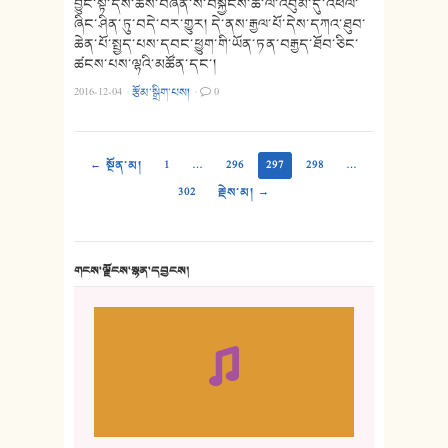
བྱུང་སྟེ་དེས་ཆོས་བཞིན་ས་བསྐྱངས་ཚེ་ལོ་འབུམ་དུ་འཕེལ་
ཞིང་ཤིན་ཏུ་བདེ་བར་གྱུར། དེ་ནས་རྒྱལ་པོ་དེས་དཀའ་ཐུབ་
ཆེན་པོ་སྤྱད་པས་དབང་ཕྱུག་གི་ཡོན་ཏན་བརྒྱད་ཐོབ་ཅིང་
ཚངས་པས་ལྷའི་མཚོན་དང་།
2016-12-04
·
རྩོམ་སྒྲིག་པས།
·
0
← སྔོན་མ།
1
…
296
297
298
…
302
རྗེས་མ། →
གངས་ལྗོངས་སྙན་དབྱངས།