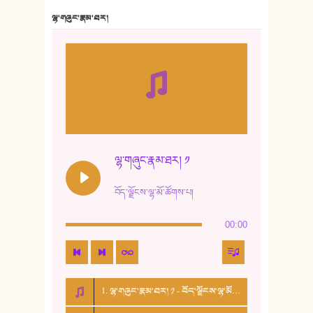
7. ལྷག་སྒྲོན་ལགས།
ལྷ་གཞུང་རྣམ་ཐར།
8. ཆང་གཞས།
9. ཆང་གཞས། ༢
10. ཆང་གཞས། ༣
11. ལོ་གསར།
12. ལོ་གསར། ༢
ལྷ་གཞུང་རྣམ་ཐར། ༡
13. ཆུང་འདྲིས། - ཟླ་སྒྲོན།
བོད་ལྗོངས་ལྷ་མོ་ཚོགས་པ།
14. སྙིང་རྗེ་མོ། - ཚེ་འགྱུར་མེད།
00:00
15. ཤམ་པ་ལ་ཡི་སྲས་མོ།
16. ལྷ་བུ་དར་བུ།
1. ལྷ་གཞུང་རྣམ་ཐར། ༡ - བོད་ལྗོངས་ལྷ་མོ་ཚོགས་པ།
17. ང་བོད་པ་ཡིན། - ཕུར་བུ་རྣམ་རྒྱལ།