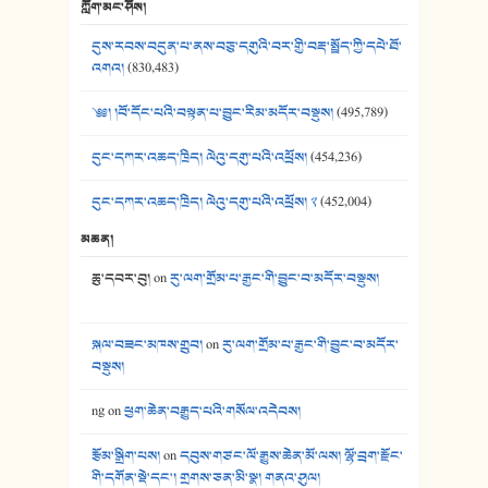
ཀློག་མང་ཤོས།
40. ང་ཚོ་ཕན་ཚུན་མཇལ་ནས། - ཟླ་སྒྲོན།
དུས་རབས་བདུན་པ་ནས་བཅུ་དགུའི་བར་གྱི་བརྡ་སྤྲོད་ཀྱི་དཔེ་ཐོ་
41. མཚན་ཚོགས་ཞབས་བྲོ་སྣ་མང་། - བོད་གཞས་ཕྱོགས་བསྒྲིགས།
འགའ།
(830,483)
༄༅། །བོ་དོང་པའི་བསྟན་པ་བྱུང་རིམ་མདོར་བསྡུས།
(495,789)
དུང་དཀར་འཆད་ཁྲིད། ལེའུ་དགུ་པའི་འཕྲོས།
(454,236)
དུང་དཀར་འཆད་ཁྲིད། ལེའུ་དགུ་པའི་འཕྲོས། ༢
(452,004)
མཆན།
ཆུ་དབར་བུ།
on
རུ་ལག་གྲོམ་པ་རྒྱང་གི་བྱུང་བ་མདོར་བསྡུས།
སྐལ་བཟང་མཁས་གྲུབ།
on
རུ་ལག་གྲོམ་པ་རྒྱང་གི་བྱུང་བ་མདོར་
བསྡུས།
ng
on
ཕྱག་ཆེན་བརྒྱུད་པའི་གསོལ་འདེབས།
རྩོམ་སྒྲིག་པས།
on
དབུས་གཙང་ལོ་རྒྱུས་ཆེན་མོ་ལས། ལྷོ་བྲག་རྫོང་
གི་དགོན་སྡེ་དང་། གྲགས་ཅན་མི་སྣ། གནའ་ཤུལ།