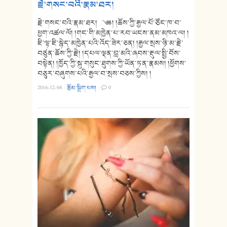
རྗེ་གསང་བའི་རྣམ་ཐར།
རྗེ་གསང་བའི་རྣམ་ཐར། ༄༅། །ཆོས་ཀྱི་རྒྱལ་པོ་ཙོང་ཁ་བ་
ཕྱག་འཚལ་ལོ། །གང་གི་མཁྱེན་པ་རབ་ཡངས་ནམ་མཁའ་ལ། །
ཇི་ལྟ་ཇི་སྙེད་མཁྱེན་པའི་འོད་ཟེར་ཅན། །རྒྱལ་སྲས་ཉི་མ་རྗེ་
བཙུན་ཆོས་ཀྱི་རྗེ། །དཔལ་ལྡན་བླ་མའི་ཞབས་རྡུལ་སྤྱི་བོས་
བསྟེན། །ཁྱོད་ཀྱི་སྐུ་གསུང་ཐུགས་ཀྱི་ཡོན་ཏན་རྣམས། །ཕྱོགས་
བཅུར་བཞུགས་པའི་རྒྱལ་བ་སྲས་བཅས་ཀྱིས། །
2016-12-04
·
རྩོམ་སྒྲིག་པས།
·
0