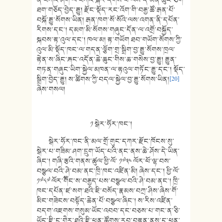
ཐག་གཅོད་བྱེད་རྒྱུ། རྫོང་སྡོད་རང་འོག་གི་བརྒྱ་ཚོ་རྒན་པོ་
བསྐོ་རྒྱུ་སོགས་ཡིན། རྒན་ཁག་སོ་སོའི་ལས་འགན་ནི་དཔོན་
རིགས་དང་། དམག་མི་སོགས་གཞུང་དོན་ལ་འགྲོ་བསྐྱོད་
སྐབས་རྟ་འུལ་དང་། ཁལ་མ། རྟ་གཡོག ཐབ་གཡོག་སོགས་ཀྱི་
འུལ་མི་སྡོད་ཁང་ལ་གདན་ལྕོག་གྲ་སྒྲིག་བྱ་རྒྱུ་སོགས་ཁྲལ་
རྟེན་ས་ཞིང་རྐང་འདོན་ཆེ་ཆུང་གིས་ཆ་གསེས་བྱ་རྒྱུ། རྒྱུན་
གཏན་གཞུང་ཡིག་སྐྱེལ་མཁན་ལ་རྟའུལ་གཏོང་རྒྱུ་དང་། སྡོད་
སྒྲིག་བྱེད་རྒྱུ། ས་ཚིགས་ཀྱི་བདལ་སྐྱེལ་བྱ་རྒྱུ་སོགས་ཡིན།
[20]
ཞེས་གསལ།
༡ སྒེར་ཧོར་ཁང་།
སྒེར་ཧོར་ཁང་ནི་མལ་གྲོ་གུང་དཀར་རྫོང་ཁོངས་སུ་
སྒེར་པ་གཟིམ་ཤག་དྲུག་ཡོད་པའི་ནང་ནས་ཆེ་ཤོས་དེ་ཡིན་
ཞིང་། གཞི་རྩའི་གནས་ཚུལ་ཕྱི་ལོ་ ༡༧༣༤ ལོར་ཕོ་ལྷ་བས་
བསྩལ་བའི་ཤེ་བམ་ནང་ཁྲི་ཁང་འཛིན་མི། ཞེས་དང་། ཕྱི་ལོ་
༡༧༨༧ ལོར་༸གོང་ས་བརྒྱད་པས་བསྩལ་བའི་ཤེ་བམ་ནང་། ཁྲི་
ཁང་དཔོན་ཛ་སག་ཐའི་ཇི་བསོད་རྣམས་བཀྲ་ཤིས་ཞེས་གོ་
མིང་གཟེངས་བསྟོད་ཆེན་པོ་བསྩལ་ཞིང་། ས་རིས་འཛིན་
བདག་འཇགས་གསུམ་ཡོང་འབབ་དང་བཅས་པ་གང་ན་ཅི་
ཡོད་ཇི་ང་གཻར་ཐའི་ཇི་ཕུན་ཚོགས་རབ་བརྟན་ནས་ད་ཕན་