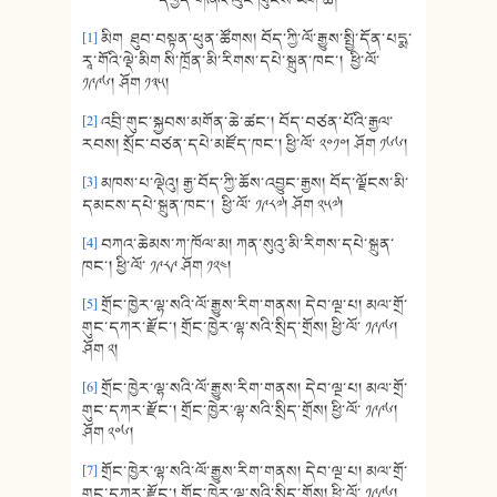
དཔྱད་གཞིའི་ལུང་ཁུངས་ཡིག་ཆ།
[1]
མིག ཐུབ་བསྟན་ཕུན་ཚོགས། བོད་ཀྱི་ལོ་རྒྱུས་སྤྱི་དོན་པདྨ་
རཱ་གོའི་ལྡེ་མིག སི་ཁྲོན་མི་རིགས་དཔེ་སྐྲུན་ཁང་། ཕྱི་ལོ་
༡༩༩༦། ཤོག ༡༣༥།
[2]
འབྲི་གུང་སྐྱབས་མགོན་ཆེ་ཚང་། བོད་བཙན་པོའི་རྒྱལ་
རབས། སྲོང་བཙན་དཔེ་མཛོད་ཁང་། ཕྱི་ལོ་ ༢༠༡༠། ཤོག ༡༦༦།
[3]
མཁས་པ་ལྡེའུ། རྒྱ་བོད་ཀྱི་ཆོས་འབྱུང་རྒྱས། བོད་ལྗོངས་མི་
དམངས་དཔེ་སྐྲུན་ཁང་། ཕྱི་ལོ་ ༡༩༨༧། ཤོག ༢༥༧།
[4]
བཀའ་ཆེམས་ཀ་ཁོལ་མ། ཀན་སུའུ་མི་རིགས་དཔེ་སྐྲུན་
ཁང་། ཕྱི་ལོ་ ༡༩༨༩ ཤོག ༡༢༤།
[5]
གྲོང་ཁྱེར་ལྷ་སའི་ལོ་རྒྱུས་རིག་གནས། དེབ་ལྔ་པ། མལ་གྲོ་
གུང་དཀར་རྫོང་། གྲོང་ཁྱེར་ལྷ་སའི་སྲིད་གྲོས། ཕྱི་ལོ་ ༡༩༩༦།
ཤོག ༢།
[6]
གྲོང་ཁྱེར་ལྷ་སའི་ལོ་རྒྱུས་རིག་གནས། དེབ་ལྔ་པ། མལ་གྲོ་
གུང་དཀར་རྫོང་། གྲོང་ཁྱེར་ལྷ་སའི་སྲིད་གྲོས། ཕྱི་ལོ་ ༡༩༩༦།
ཤོག ༢༠༦།
[7]
གྲོང་ཁྱེར་ལྷ་སའི་ལོ་རྒྱུས་རིག་གནས། དེབ་ལྔ་པ། མལ་གྲོ་
གུང་དཀར་རྫོང་། གྲོང་ཁྱེར་ལྷ་སའི་སྲིད་གྲོས། ཕྱི་ལོ་ ༡༩༩༦།