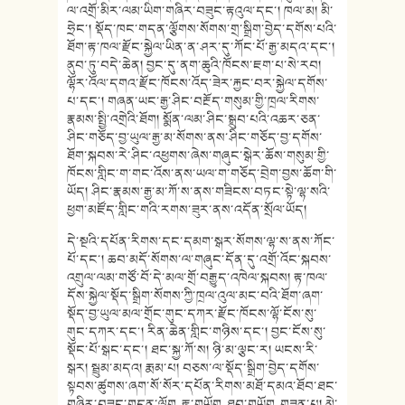
ལ་འགྲོ་མིར་ལམ་ཡིག་གཞིར་བཟུང་རྟའུལ་དང་། ཁལ་མ། མི་
ཧྲེང་། སྡོད་ཁང་གདན་ལྕོགས་སོགས་གྲ་སྒྲིག་བྱེད་དགོས་པའི་
ཐོག་རྟ་ཁལ་རྫོང་སྐྱེལ་ཡིན་ན་ཤར་དུ་ཀོང་པོ་རྒྱ་མདའ་དང་།
ནུབ་ཏུ་བདེ་ཆེན། བྱང་དུ་ནག་ཆུའི་ཁོངས་ཇག་པ་སེ་རབ།
ལྷོར་འོལ་དགའ་རྫོང་ཁོངས་འོད་ཟེར་རྐྱང་བར་སྐྱེལ་དགོས་
པ་དང་། གཞན་ཡང་རྒྱ་ཤིང་བརྔོད་གསུམ་གྱི་ཁྲལ་རིགས་
རྣམས་སྤྱི་འགྲེའི་ཐོག། སྨོན་ལམ་ཤིང་སྒྲུབ་པའི་འཆར་ཅན་
ཤིང་གཅོད་བྱ་ཡུལ་རྒྱ་མ་སོགས་ནས་ཤིང་གཅོད་བྱ་དགོས་
ཐོག་སྐབས་རེ་ཤིང་འཕྱགས་ཞེས་གཞུང་སྒེར་ཆོས་གསུམ་གྱི་
ཁོངས་གླིང་ག་གང་འོས་ནས་ཡལ་ག་གཅོད་བྲེག་བྱས་ཆོག་གི་
ཡོད། ཤིང་རྣམས་རྒྱ་མ་ཀོ་ས་ནས་གཟིངས་བཏང་སྟེ་ལྷ་སའི་
ཕྱག་མཛོད་གླིང་གའི་རགས་ཟུར་ནས་འདོན་སྲོལ་ཡོད།
དེ་སྔའི་དཔོན་རིགས་དང་དམག་སྒར་སོགས་ལྷ་ས་ནས་ཀོང་
པོ་དང་། ཆབ་མདོ་སོགས་ལ་གཞུང་དོན་དུ་འགྲོ་འོང་སྐབས་
འགྲུལ་ལམ་གཙོ་བོ་དེ་མལ་གྲོ་བརྒྱུད་འཁེལ་སྐབས། རྟ་ཁལ་
དོས་སྐྱེལ་སྡོད་སྒྲིག་སོགས་ཀྱི་ཁྲལ་འུལ་མང་བའི་ཐོག་ཞག་
སྡོད་བྱ་ཡུལ་མལ་གྲོང་གུང་དཀར་རྫོང་ཁོངས་ལྷོ་ངོས་སུ་
གུང་དཀར་དང་། རིན་ཆེན་གླིང་གཉིས་དང་། བྱང་ངོས་སུ་
སྡོང་པོ་སྒང་དང་། ཐང་སྐྱ་ཀོ་ས། ཉི་མ་ལྕང་ར། ཡངས་རི་
སྒར། སྦྲུམ་མདའ། རྨམ་པ། བཅས་ལ་སྡོད་སྒྲིག་བྱེད་དགོས་
སྟབས་ཚུགས་ཞག་སོ་སོར་དཔོན་རིགས་མཐོ་དམའ་ཐོབ་ཐང་
གཞིར་བཟུང་གདན་ལྕོག རྟ་གཡོག ཐབ་གཡོག གཟན་པ། མེ་