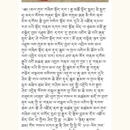
༄༅། །མལ་གུང་གཞིས་སྡོད་དང་། རྒྱ་མཚོ་སྟོད་སྨད། ཟེ་སྦུག་
ཕུ་མདའ་སོགས་གཞུང་སྒེར་ཆོས་གསུམ་རྒན་མི་སེར་ནས་
ངེས་དགོས། རྩེ་ཕྱག་གསེར་སྡོང་གར་རུའི་ཤེ་འཛིན་དཔལ་
རབ་པའི་སྡོད་གནས་དཀར་ཁང་སྔོན་ཡོད་ལ་ཉམས་བཟོ་རྒྱ་
བསྐྱེད་བྱས་འཐུས་ཐོག དཀར་རུ་གྲངས་འབོར་ཆེ་བའི་རྐུན་
སྲུང་ཆེད་ཤེ་གཡོག་སྡོད་ཁང་དང་། མོ་བྲན་བསྟེན་ཉར་བྱས་
འཐུས་ལས་ཁུངས་ནས་བཀོད་ཁྱབ་དང་འབྲེལ་བས་མལ་
གུང་གཞིས་སྡོད་ནས་དུད་ཆུང་ལ་ཁྲལ་འགེལ་མི་ཆོག་པའི་
ལག་འཁྱེར་བཏང་བར། བཀའ་ཤག་ནས་སོར་གནས་དགོས་
རྒྱུའི་འགོ་མཆན་ཐམ་འབྱར་གནང་འདུག་ཀྱང་། དུ་གནམ་ལ་
བརྟེན་པའི་མི་ཁྲལ་མལ་འདུ་སྤྱི་ཚུངས་དགོས་རྒྱུ་བསུན་
གཙེར་བསྡབས་བསིགས་བྱུང་འདུག་པ་རྐུ་ཐར་དཀར་རུའི་
ཤིང་རྫི་གལ་འགངས་ཆེ་ཐོག་དུད་ཆུང་རྣམས་ལ་ཁྲལ་རྟེན་
སྦར་མཐིལ་ཙམ་མེད་གཤིས་མལ་འདུ་སྤྱི་འགྲེའི་རག་རྒྱག་
ཤིང་འདྲེན་སོགས་བསྐུལ་རྒྱུགས་བྱ་འོས་མ་ཆེ་བས། ད་ནས་
བཟུངས་(བཟུང་)མེ་ལུག་ཁྲལ་གསལ་ས་མཚམས་མདོ་ཁ་བྲག་
ཟུར་ཡན་གྱི་དུ་གནམ་ལ་བསྙས་པའི་ཁྲལ་འགེལ་སྣེ་རགས་
ཙམ་ཤར་ཚེ་ཤེ་འཛིན་ནས་རྒྱུ་མཚན་བྱུང་མཚམས་མལ་གུང་
གཞིས་འདུར་བཀོད་ཁྱབ་བྱ་རྒྱུར་དེ་རྩིས་བླངས་དོར་འཛོལ་
མེད་ཡོང་བ་གྱིས། ཤིང་བྱི་ཟླ་ ༡༢ ཚེས་ ༦ ཉིན། རྟགས་
ཐམ། གོང་གསལ་བཀའ་རྒྱ་ནི་ཤིང་བྱི་ཕྱི་ལོ་ ༡༩༢༤ ལོར་ཁང་