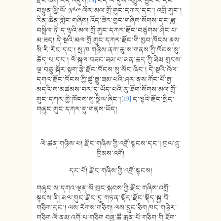
རྫོང་ཞིག་རེད་འདུག
[18]
བོད་ལ་དུས་འགྱུར་བྱུང་བ་དང་
བསྟུན་ཕྱི་ལོ་ ༡༩༦༠ ལོར་མལ་གྲོ་གུང་དཀར་དང་། འབྲི་གུང་།
རིན་ཆེན་གླིང་གཞིས། འོད་ཟེར་གྱང་གཞིས་སོགས་དང་ཟླ་
བསྒྲིལ་ཏེ་ད་ལྟའི་མལ་གྲོ་གུང་དཀར་རྫོང་བཙུགས་ཤིང་པ་
མ་ཟད། དེ་སྔའི་མལ་གྲོ་གུང་དཀར་རྫོང་གི་ཁྱབ་ཁོངས་ནས་
སི་རི་རོང་དང་། སྦ་ཁ་གཉིས་ནག་ཆུ་ས་གནས་ཀྱི་ཁོངས་སུ་
ཆོད་པ་དང་། ལོ་སྐལ་བཟང་ཟམ་པ་མན་ཆད་ཀྱི་ཐེམ་གྲངས་
ལྔ་བཅུ་སྐོར་སྟག་རྩེ་རྫོང་ཁོངས་སུ་སོང་ཞིང་། དེ་སྔའི་འོལ་
དགའ་རྫོང་ཁོངས་ཀྱི་ཚུ་རྒྱུ་ཟམ་པའི་ཤར་ནས་ཀོང་པོ་རྒྱ་
མདའི་ས་མཚམས་བར་དུ་ཡོད་པའི་རུ་ཐོག་སོགས་མལ་གྲོ་
གུང་དཀར་གྱི་ཁོངས་སུ་སྒྲིལ་ཞིང་།
[19]
ད་ལྟའི་རྫོང་སྲིད་
གཞུང་གུང་དཀར་དུ་གནས་ཡོད།
ལེ་ཚན་གཉིས་པ། རྫོང་གཞིས་ཀྱི་འགྲོ་སྟངས་དང་། ཁྲལ་འུ་
ཁྲིམས་འགོ།
དང་པོ། རྫོང་གཞིས་ཀྱི་འགྲོ་སྟངས།
གཞུང་ས་དགའ་ལྡན་ཕོ་བྲང་སྐབས་ཀྱི་རྫོང་གཞིས་འགྲོ་
སྟངས་ནི། མལ་གུང་རྫོང་དུ་གཏན་སྡོད་རྫོང་སྡོད་སྐྱ་བོ་
གཅིག་དང་། ལས་རོགས་གཅིག། ལས་དྲུང་ཅིག ཁང་གཉེར་
གཅིག ལོ་ནམ་འགོ་པ་གཅིག བརྒྱ་ཚོ་རྒན་པོ་གཅིག་གི་ཐོག་