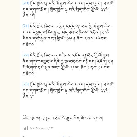
[20]
གྲོང་ཁྱེར་ལྷ་སའི་ལོ་རྒྱུས་རིག་གནས། དེབ་ལྔ་པ། མལ་གྲོ་
གུང་དཀར་རྫོང་། གྲོང་ཁྱེར་ལྷ་སའི་སྲིད་གྲོས། ཕྱི་ལོ་ ༡༩༩༦།
ཤོག ༡༧།
[21]
དེའི་སྐོར་ཞིབ་པ་མཁྱེན་འདོད་ན། བོད་ཀྱི་ལོ་རྒྱུས་རིག་
གནས་དཔྱད་གཞིའི་རྒྱུ་ཆ་བདམས་བསྒྲིགས། འདོན་། ༢༠ མི་
རིགས་དཔེ་སྐྲུན་ཁང་། ཕྱི་ལོ་ ༡༩༩༨། ཤོག་ ༨ ནས་ ༤༦བར་
གཟིགས།
[22]
དེའི་སྐོར་ཞིབ་པར་གཟིགས་འདོད་ན། བོད་ཀྱི་ལོ་རྒྱུས་
རིག་གནས་དཔྱད་གཞིའི་རྒྱུ་ཆ་བདམས་བསྒྲིགས། འདོན། ༢༥།
མི་རིགས་དཔེ་སྐྲུན་ཁང་། ཕྱི་ལོ་ ༢༠༠༥། ཤོག ༡ ནས་ ༡༧ བར་
གཟིགས།
[23]
གྲོང་ཁྱེར་ལྷ་སའི་ལོ་རྒྱུས་རིག་གནས། དེབ་ལྔ་པ། མལ་གྲོ་
གུང་དཀར་རྫོང་། གྲོང་ཁྱེར་ལྷ་སའི་སྲིད་གྲོས། ཕྱི་ལོ་ ༡༩༩༦།
ཤོག ༡༩།
ཡོང་ཁུངས། དབུས་གཙང་ལོ་རྒྱུས་ཆེན་མོ་ལས་བཏུས།
Post Views:
1,252