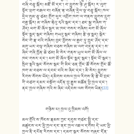
བཞི་བཅུ་སྐོར། མཛོ་མོ་དང་། བ་ཕྱུགས་ཉི་ཤུ་སྐོར། ར་ལུག་
སྟོང་ཕྲག་བརྒལ་བ། བཞོན་རྟ་བཞོན་དྲེལ་ལྔ་བཅུ་སྐོར། ཁལ་
དྲེལ་སུམ་ཅུ་ཙམ། གྲོག་ཕུར་འབྲོག་ཁག་ལ་གནས་ཕྱུགས་དྲུག་
བརྒྱ་སྐོར། མ་གཞིས་རྟེའུ་རྭའི་སྒང་དང་། ཐང་སྐྱ་གཞིས་ཀ་
ཤོད། ཕག་མོ་ཞོལ་སྒུར་མ་ཁང་གསར་གཞིས། ཕག་མོ་ཞོལ་
སྡོང་སྨད་སྒང་གཞིས། གཡའུ་སྒང་གཞིས། རྩེ་ཉ་སྨད། སྒེར་
སེང་གེ་རྣ་བའི་གཞིས། བྱང་ཕྱོགས་ལ་རྒྱབ་ཏུ་ཀླུང་ཤོད་དང་
མགུ་ཡར་བལྟ་གཞིས་བཅས་གཞིས་མ་ལག་བདུན་དང་། ས་
ཞིང་གཞི་ཁྱོན་ཆེ་ཙམ། མི་སེར་གནས་ཡུལ་ཕག་མོ་ཞོལ་ལ་
ཁང་གསར་དང་། ཕག་མོ་ཞོལ་སྡོང་སྨད་སྒང་། སྡོང་པོ་སྒང་།
སྲིབ་སྣའི་སྒང་སོགས་སྒང་གི་མིང་ཅན་གྲོང་ཚོ་སོགས་གྲོང་ཚོ་
ཁག་མ་བཅས་ལ་དབང་བའི་ས་ཞིང་དང་། མི་སེར། ཕྱུགས་
རིགས་སོགས་ཡོད། དམིགས་བསལ་ཁྲལ་རིགས་ནི་རྩེ་ཕོ་བྲང་
གི་བཙག་དམར་བསྔོག་འདོན་བྱ་རྒྱུས་མཚོན་ཕྱི་ཁྲལ་དང་།
ནང་ཁྲལ་གཞིས་ཀའི་ས་ཞིང་འདེབས་ལས་སོགས་ཡིན།
[22]
གཉིས་པ། ཁྲལ་འུ་ཁྲིམས་འགོ།
མལ་གྲོའི་ས་ཁོངས་རྣམས་ཀྱང་དབུས་གཙང་སྤྱི་དང་
མཚུངས་པར་ཕྱི་ཁྲལ་དང་ནང་ཁྲལ་འཇལ་དགོས། དེ་ཡང་ཕྱི་
ཁྲལ་ནི་དཔོན་རིགས་དང་། དམག་སྒར་སོགས་གཞུང་དོན་