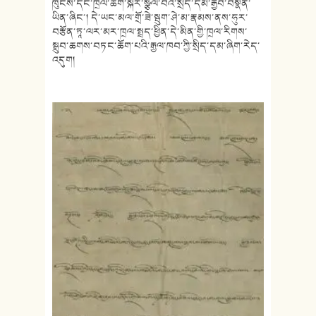
ཁུངས་དང་ཁྲལ་ཆག་སྐོར་སྩལ་བའི་སྲིད་དམ་རྒྱབ་བསྣོན་
ཡིན་ཞིང་། དེ་ཡང་མལ་གྲོ་ཟེ་སྦུག་ཤེ་མ་རྣམས་ནས་ཧུར་
བརྩོན་ཏཱ་ལར་མར་ཁྲལ་སྤྲད་ཕྱིན་དེ་མིན་གྱི་ཁྲལ་རིགས་
སྒྲུབ་ཆགས་བཏང་ཆོག་པའི་རྒྱལ་ཁབ་ཀྱི་སྲིད་དམ་ཞིག་རེད་
འདུག།