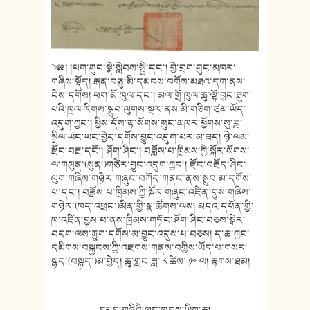
༄༅། །ཕག་གུང་སྣེ་སླེབས་སྤྱི་དང་། བྱེ་བྲག་གུང་མཁར་
གཞིས་སྡོད། རྒན་བཅུ་མི་དམངས་བགོས་མཐའ་དག་ནས་
ངེས་དགོས། ཕག་མོ་ཁུལ་དང་། མལ་གྲོ་ཁུལ་ཆུ་ལྷོ་བྱང་ཐུག་
པའི་ཁྲལ་རིགས་སྒྲུབ་ལུགས་སྔར་ནས་མི་གཅིག་ཙམ་ཡོད་
འདུག་ཀྱང་། ཕྱིས་དོས་རྟ་སོགས་གུང་མཁར་ཕྱོགས་སུ་ཟླ་
སྒྲིལ་ཡང་ཡང་བྱེད་དགོས་བྱུང་འདུག་པར་མ་ཟད། ཉེ་ལམ་
རྫོང་བརྔ་དངོ་། ཤོག་ཤིང་། བཟློས་པ་ཁྲིམས་ཀྱི་སྐོར་སོགས་
ལ་གསུན་(སུན་)གཙེར་བྱུང་འདུག་ཀྱང་། རྫོང་བརྔོད་ཤིང་
ལུག་གཞིས་གཉེར་གཞུང་བཀོད་གནང་ནས་སྒྲུབ་མ་དགོས་
པ་དང་། བཟློས་པ་ཁྲིམས་ཀྱི་སྐོར་གཞུང་འཛིན་དུས་གཞིས་
གཉེར་(ཁད་འཕྲང་)མིན་གྱི་སྣ་ཚོགས་ལས། མདའ་དཔོན་གྱི་
ཁ་འཛིན་བྱས་པ་ནས་ཁྲིམས་གཏོང་ཤོག་ཤིང་བཅས་སྒེར་
བདག་ལས་རྒྱུག་དགོས་མ་བྱུང་འདུས་པ་བཅས། ད་ཆ་ཀྱང་
དམིགས་བསྐྱངས་ཀྱི་འཇགས་གནས་བགྱིས་ཡོད་པ་གསར་
སྙད་(བསྙད་)མ་བྱེད། ཆུ་གླང་ཟླ་ ༨ ཚེས་ ༡༤ ལ། རྟགས་ཐམ།