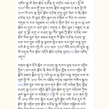
འཁོར་སྐྱ་བོ་ཞིག་རྫོང་དཔོན་དུ་གཏོང་ལམ་དང་། ཕྱི་ལོ་
༡༨༥༧ ལོར་མལ་གྲོ་གུང་དཀར་རྫོང་བཙུགས་པ་ནས་ཕྱི་ལོ་
༡༩༥༧ ལོ་བར་སྔ་ཕྱིར་རྫོང་དཔོན་དགུ་བྱུང་ཞིང༌བ་ནི། རྫོང་
དཔོན་དང་པོ་ལྕང་གྲོང་རྒྱལ་བ། གཉིས་པ་རོང་ཁ་ལགས།
གསུམ་པ་རབ་འབྱམས་པ། བཞི་པ་སྲིག་ཤིང་པ། ལྔ་པ་ལྷ་ཡག་
ཆོས་པ། དྲུག་པ་ཤག་བྱང་། བདུན་པ་གྲོང་ལྕང་། བརྒྱད་པ་ཆ་
ལུང་རུ་ལྕི། དགུ་པ་བཤད་སྒྲ། གོང་སྨྲས་ཀྱི་རྫོང་དཔོན་ལས་
ཐོག་རིམ་བྱུང་ནང་མཐའ་མཇུག་གི་རྫོང་དཔོན་བཤད་སྒྲ་
པས་རབ་བྱུང་བཅོ་ལྔ་ལྕགས་སྤྲེལ་ནས་རབ་བྱུང་བཅུ་དྲུག་
པའི་མེ་བྱ་བར་(ཕྱི་ལོ་ ༡༩༢༠ ནས་ ༡༩༥༧ ལོའི་བར།)ལོ་སུམ་ཅུ་
སོ་བདུན་རིང་རྫོང་འདིའི་རྫོང་དཔོན་བྱས།
[15]
ཞེས་འཁོད་
འདུག
གནས་ཚུལ་དེའི་སྐོར་ལ་བཤད་སྒྲ་དགའ་ལྡན་དཔལ་འབྱོར་
གྱིས་། མལ་གུང་རྫོང་ནི་མེས་པོ་སྲིད་བློན་དཔལ་འབྱོར་རྡོ་
རྗེའི་མཛད་རྗེས་སུ་ཏཱ་ལའི་བླ་མ་སྐུ་ཕྲེང་བཅུ་གསུམ་པས་ས་
ལུག་ཕྱི་ལོ་ ༡༩༡༩ ལོར་ཁ་འཛིན་གཏན་འཇགས་གསོལ་སྩལ།
[16]
ཞེས་བྱུང་བས་ན། མལ་གུང་རྫོང་འདི་བཞིན་སྲིད་བློན་
བཤད་སྒྲ་དཔལ་འབྱོར་རྗེའི་བྱས་རྗེས་སུ་དྲག་འདེམས་ཀྱིས་
ཞུས་སྩལ་བྱུང་བ་བཞིན།
[17]
ཕྱི་ལོ་ ༡༩༡༩ འམ་ ༡༩༢༠ ནས་ཕྱི་
ལོ་ ༡༩༥༩ གོང་བར་སྒེར་བཤད་སྒྲའི་སྐྱོང་བའི་རིམ་དྲུག་གི་
རྫོང་སྒོ་འབྲིང་གྲས་རྫོང་དཔོན་སྐྱ་བོ་གཅིག་བསྐྱོངས་བའི་