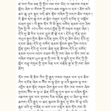
ཛ་སག་རིམ་ཅན་གྱི་སྲོལ་ལམ་གང་ཡོད་ལ་འཇགས་གནས་
སྐོར། ཞེས་པ་སོགས་ཀྱི་བཀའ་ཐམ་བསྩལ་པ་དང་། ཐོག་མའི་
ཆར་ཆུ་ཤུར་སྦུད་བདེ་ཚར་སྡོང་གཞིས་ཀྱི་བདག་ཐོབ་གནང་།
དེ་རྗེས་ནག་ཆུ་བར་ཐ་སྒེར་གཞུང་དགུའི་དཔོན་དུ་བསྐོས་
བཞག་བྱུང་། ལོ་རྒྱུས་ཧོར་གི་མི་རྒྱུད་བསོད་ནམས་བཀྲ་ཤིས་
ཀྱིས་ཕྱི་ལོ་ ༡༧༩༢ ལོར་བཀའ་བློན་གྱི་གོ་གནས་བཟུང་ཞིང་།
དེའི་བུ་ཚེ་རིང་དབང་ཕྱུག་རྡོ་རྗེ་དང་། དེའི་བུ་དོན་གྲུབ་
གཡུལ་རྒྱལ་གྱིས་རྩིས་དཔོན་བྱས། དེའི་བུ་ཐོག་མེད། དེའི་བུ་
དབང་ཆེན། དེའི་བུ་བསོད་ནམས་སྟོབས་རྒྱས་ཀྱིས་བཀའ་
བློན་བྱས། དེའི་བུ་དབང་ཆེན་ཕུན་ཚོགས། དེའི་བུ་བསོད་
ནམས་དཔལ་འབར་བཅས་སོ། ཁྲི་ཁང་ཞེས་པ་ཧོར་ཁང་མ་
གཞིས་གནས་ཡུལ་རྒྱ་མ་ཁྲི་ཁང་ནི་ས་སྐྱའི་དུས་བོད་ཀྱི་ཁྲི་
སྐོར་བཅུ་གསུམ་གྱི་གྲས་ཡིན་པར་བརྟེན་རྒྱ་མ་ཁྲི་ཁང་ཞེས་
ཐོག།
ཧོར་ཁང་ནི་ཇིང་གཻར་གྱི་རྒྱུད་གསང་གཞུང་བར་ཏར་ཇིང་
གཻར་དཔོན་ཞེས་པ་༸གོང་ས་སྐུ་ཕྲེང་ལྔ་པའི་སྐབས་ལྷ་སར་
འབྱོར་ནས་སྡོད་གནས་ཤིག་རྒྱབ་པར་ཧོར་ཁང་གསར་ཞེས་
གྲགས། ༸གོང་ས་ལྔ་པ་ཆེན་པོའི་སྐུ་དུས་ནས་ཕ་གཞིས་སྦྱོར་
འཇགས་བྱུང་བར་གྲགས། རིམ་བཞིན་རྒྱུད་པ་ཞིག་ལྷ་སར་
ཆགས། དེའི་རྒྱུད་པ་ཆད་སྐབས་མི་རྒྱུད་བུ་མོར་ཕོ་ལྷ་བའི་
ཆུང་མའི་བུ་གཞོན་པ་མག་པར་བསྟེར་ནས་ཧོར་ཁང་མི་