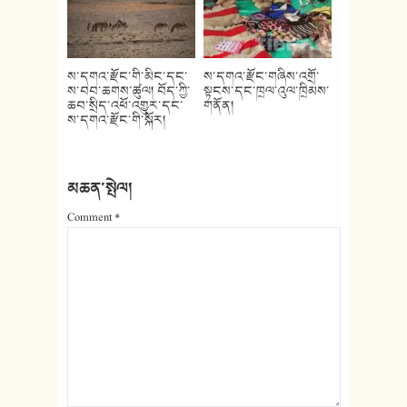
ས་དགའ་རྫོང་གི་མིང་དང་
ས་དགའ་རྫོང་གཞིས་འགྲོ་
ས་བབ་ཆགས་ཚུལ། བོད་ཀྱི་
སྟངས་དང་ཁྲལ་འུལ་ཁྲིམས་
ཆབ་སྲིད་འཕོ་འགྱུར་དང་
གནོན།
ས་དགའ་རྫོང་གི་སྐོར།
མཆན་སྤེལ།
Comment
*