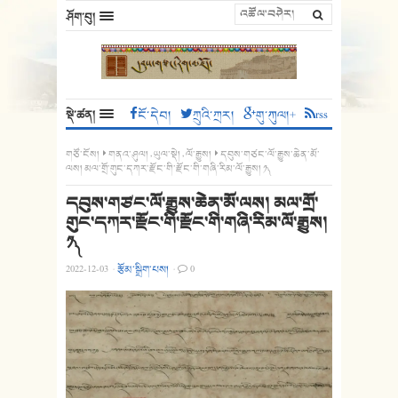
ཤོག་བུ།
སྡེ་ཚན།
ངོ་དེབ།
ཀྲུའི་ཀྲར།
གུ་ཀུལ།+
rss
གཙོ་ངོས།
གནའ་ཤུལ།
,
ཡུལ་སྡེ།
,
ལོ་རྒྱུས།
དབུས་གཙང་ལོ་རྒྱུས་ཆེན་མོ་
ལས། མལ་གྲོ་གུང་དཀར་རྫོང་གི་རྫོང་གི་གཞི་རིམ་ལོ་རྒྱུས། ༡༽
དབུས་གཙང་ལོ་རྒྱུས་ཆེན་མོ་ལས། མལ་གྲོ་
གུང་དཀར་རྫོང་གི་རྫོང་གི་གཞི་རིམ་ལོ་རྒྱུས།
༡༽
2022-12-03
·
རྩོམ་སྒྲིག་པས།
·
0