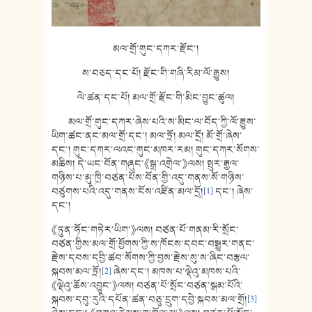
མལ་གྲོ་གུང་དཀར་རྫོང་།
ས་བཅད་དང་པོ། རྫོང་གི་གཞི་རིམ་ལོ་རྒྱུས།
ལེ་ཚན་དང་པོ། མལ་གྲོ་རྫོང་གི་མིང་བྱུང་ཚུལ།
མལ་གྲོ་གུང་དཀར་ཞེས་པའི་ས་མིང་ལ་བོད་ཀྱི་ལོ་རྒྱུས་
ཡིག་ཚང་ནང་མལ་གྲོ་དང་། མལ་ཏྲོ། མལ་དྲོ། མོ་གྲོ་ཞེས་
དང་། གུང་དཀར་ལའང་གུང་མཁར་རམ། གུང་དཀར་སོགས་
མཆིས། དེ་ཡང་བོན་གཞུང་《སྒྲ་འགྲེལ་》ལས། སྤུར་རྒྱལ་
གཉིས་པ་མུ་ཁྲི་བཙན་པོས་བོན་གྱི་འདུ་གནས་སོ་གཉིས་
བཙུགས་པའི་འདུ་གནས་ངོས་འཛིན་མལ་དྲོ།
[1]
དང་། ཞེས་
དང་།
《ཏུན་ཧོང་གཏེར་ཡིག་》ལས། བཙན་པོ་གནམ་རི་སྲོང་
བཙན་གྱིས་མལ་གྲོ་ཕྱོགས་ཀྱི་ས་ཁོངས་དབང་བསྒྱུར་གནང་
རྗེས་དབས་དབྱི་ཚབ་སོགས་ཀྱི་བྱས་རྗེས་སུ་ས་ཞིང་བརྩལ་
སྐབས་མལ་ཏྲོ།
[2]
ཞེས་དང་། མཁས་པ་ལྡེའུ་མཁས་པའི་
《ལྡེའུ་ཆོས་འབྱུང་》ལས། བཙན་པོ་སྲོང་བཙན་སྒམ་པོའི་
སྐབས་དབུ་རུའི་དཔོན་ཚན་བཅུ་དྲུག་དབྱེ་སྐབས་མལ་གྲོ།
[3]