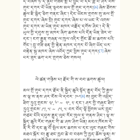
དེ་བཞེས་ཏེ་དེ་ནུབ་གཟིམ་སྤྲོ་པོ་བྱུང་བ་དང་ཟླ་བ་ཤར་བས་
གུང་དཀར་པོ་ཡིན་སྟབས་མལ་གྲོ་གུང་དཀར།
[6]
ཞེས་ཐོགས་
ཚུལ་ཇི་སྙེད་ཅིག་གནང་ཞིང་། དེང་ཡོངས་གྲགས་སུ་མལ་གྲོ་
གུང་དཀར་ཞེས་བྲི། གུང་དཀར་ཞེས་པ་ལ་ཡང་རེ་འགས་
གུང་དཀར་མ་ཡིན་གུང་མཁར་བརྗོད་དགོས་ཤིང་། དེ་ནི་
ཡུལ་གྱི་དབུས་སུ་མཁར་ཞིག་ཆགས་པའི་དོན་ཡིན་ཟེར་བ་
དང་། ངག་རྒྱུན་གཞན་ལ་ཁུལ་འདིར་གྲོང་ཚོ་མ་ཆགས་པའི་
གོང་། ཀླུ་གཟི་ཅན་གྱི་རྟེན་མཁར་དཀར་པོ་ཞིག་ཡོད་པར་
བརྟེན་སྐུ་མཁར་ཞེས་འབོད་ཀྱང་ཕྱིས་གུང་དཀར།
[7]
ཞེས་
པར་ཟུར་ཆག་པར་གྲགས་ཅེས་གསལ།
ལེ་ཚན་གཉིས་པ། རྫོང་གི་ས་བབ་ཆགས་ཚུལ།
མལ་གྲོ་གུང་དཀར་རྫོང་ནི་སྐྱིད་ཆུའི་སྟོད་རྒྱུད་བོད་ཀྱི་རྒྱལ་
ས་ལྷ་ས་ནས་ཤར་ངོས་ལེ་དབར་ ༡༤༠
[8]
ས། བྱང་གི་འཕྲེད་
ཐིག་ཏུའུ་གྲངས་ ༢༩༚ ༦’ 〜 ༣༠༚ ༣’ དང་། ཤར་གྱི་གཞུང་ཐིག་
ཏུའུ་གྲངས་ ༩༡༚ ༥’ 〜 ༩༢༚ ༥’ བར་བོད་ལྷོ་ཕྱོགས་ཡར་ཀླུང་
གཙང་པོའི་དབུས་རྒྱུད་ལུང་རོང་ཁུལ་དུ་གནས་ཤིང་། ལྷ་ས་
སྐྱིད་ཆུའི་རོང་གཞུང་གི་ཆ་ཤས་ཤིག་ཡིན། མངའ་ཁོངས་དེ་
ནི་རི་བོ་དང་ཆུ་བོ་སྤེལ་མར་ཆགས་པ་དང་ལུང་གཞུང་གིས་
མཐའ་སྐོར་བ། རྩྭ་ཐང་ཁྱབ་ཆེ་བ་བཅས་ཀྱི་ཁྱད་ཆོས་ལྡན། ས་