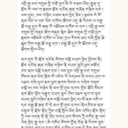
འབྲི་རྒྱ་ཕག་གསུམ་གྱི་གཙོ་དྲག་མི་རེ་བཅས་ཡོད། རྒྱུན་དུ་
རྫོང་གི་ལས་ཀ་རྣམས་རྫོང་དཔོན་རྒན་གཞོན་གཉིས་དང་།
ལས་དྲུང། ཁང་གཉེར་བཅས་ནས་བྱེད་ཅིང་། སྐབས་རེ་སོ་
ནམ་འོག་པ་ཡང་ཡོང་དགོས། ཚོགས་འདུ་ཆེ་རིགས་ལ་བརྒྱ་
ཚོ་བཅུ་དྲུག་གི་རྒན་པོ་འཛོམས་དགོས་པ་དང་། འབྲི་རྒྱ་ཕག་
གསུམ་གྱི་གཞུང་ཐོག་གཞུང་སྒེར་ཆོས་གསུམ་གྱི་གཙོ་དྲག་
རྣམས་འཛོམས་དགོས་པ་ཡིན། ཁྲལ་རིགས་ཐད་གཞི་ཁྱོན་ཆེ་
ཆུང་གིས་བརྒྱ་ཚོ་བཅུ་དང་། བརྒྱ་ཚོ་དྲུག་གི་ཚོགས་འདུ་
ཚོགས་སྲོལ་ཡོད།
མལ་གུང་གི་རྫོང་དཔོན་སོགས་བསྐོ་བཞག་བྱེད་ཕྱོགས་ནི།
རྫོང་དཔོན་རྒན་གཞོན་གཉིས་ནི་བཤད་སྒྲའི་ཕྱག་མཛོད་
ཁང་ནས་བསྐོ་གཞག་དང་། ལས་དྲུང་འབྲི་རྒྱ་ཕག་གསུམ་
ཁོངས་ནས་ཡིག་རྩིས་གོ་འཕེར་རེ་བདམས་ཏེ་བཀའ་ཤག་ལ་
འཆར་གཞི་ཕུལ་ནས་ཕྱག་རྟགས་ཕེབས་པ་གཞིར་བཟུང་
བསྐོ་བ། ཁང་གཉེར་ནི་མལ་གྲོ་གུང་དཀར་གྲོང་ཚོའི་ཁོངས་
ནས་རྫོང་སྡོད་བརྒྱུད་བཤད་སྒྲར་འོས་འཆར་ཕུལ་བ་ལྟར་
བཤད་སྒྲའི་གཞིས་ནས་བསྐོ་བཞག་བྱེད་པ། སོ་ནམ་འགོ་པ་
དང་བརྒྱ་ཚོ་རྒན་པོ་དེ་མལ་གྲོ་གུང་དཀར་ཞོལ་ཁོངས་ནས་
བསྡུས་ཏེ་རྫོང་སྡོད་ཀྱིས་བསྐོ་སྲོལ་ཡོད་ཅེས་འཁོད། རྫོང་སྡོད་
ཀྱི་ལས་འགན་ནི་རྩེ་ཤོད་བཀའ་ཤག་སོགས་ཀྱི་བཀོད་རྒྱ་ལག་
ལེན་བྱེད་རྒྱུ་དང་། མི་གསོད་སོགས་གྱོན་དོན་ཆེ་རིགས་བྱུང་
ན་བཀའ་ཤག་ལ་བཀའ་སྐོར་དགོས་པ་ལས་དེ་མིན་ཆུང་ཙག་