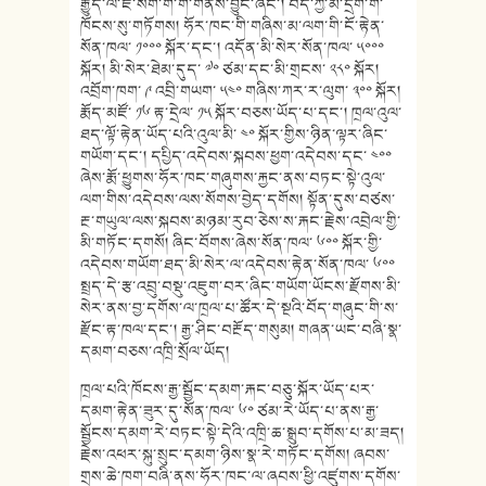
རྒྱུད་ལ་ཛ་སག་གི་གོ་གནས་བྱུང་ཞིང་། བོད་ཀྱི་མི་དྲག་གི་
ཁོངས་སུ་གཏོགས། ཧོར་ཁང་གི་གཞིས་མ་ལག་གི་ངོ་རྟེན་
སོན་ཁལ་ ༡༠༠༠ སྐོར་དང་། འདོན་མི་སེར་སོན་ཁལ་ ༥༠༠༠
སྐོར། མི་སེར་ཐེམ་དུད་ ༧༠ ཙམ་དང་མི་གྲངས་ ༢༨༠ སྐོར།
འབྲོག་ཁག་ ༩ འབྲི་གཡག་ ༥༤༠ གཞིས་ཀར་ར་ལུག་ ༣༠༠ སྐོར།
རྨོད་མཛོ་ ༡༦ རྟ་དྲེལ་ ༡༥ སྐོར་བཅས་ཡོད་པ་དང་། ཁྲལ་འུལ་
ཐད་ལྟོ་རྟེན་ཡོད་པའི་འུལ་མི་ ༤༠ སྐོར་གྱིས་ཉིན་ལྟར་ཞིང་
གཡོག་དང་། དཔྱིད་འདེབས་སྐབས་ཕྱག་འདེབས་དང་ ༤༠༠
ཞེས་རྨོ་ཕྱུགས་ཧོར་ཁང་གཞུགས་རྐྱང་ནས་བཏང་སྟེ་འུལ་
ལག་གིས་འདེབས་ལས་སོགས་བྱེད་དགོས། སྟོན་དུས་བཙས་
རྔ་གཡུལ་ལས་སྐབས་མཉམ་རུབ་ཅེས་ས་རྐང་རྗེས་འབྲེལ་གྱི་
མི་གཏོང་དགསོ། ཞིང་བོགས་ཞེས་སོན་ཁལ་ ༦༠༠ སྐོར་གྱི་
འདེབས་གཡོག་ཐད་མི་སེར་ལ་འདེབས་རྟེན་སོན་ཁལ་ ༦༠༠
སྤྲད་དེ་རྩ་འབྲུ་བསྡུ་འཇུག་བར་ཞིང་གཡོག་ཡོངས་རྫོགས་མི་
སེར་ནས་བྱ་དགོས་ལ་ཁྲལ་པ་ཚོར་དེ་སྔའི་བོད་གཞུང་གི་ས་
རྫོང་རྟ་ཁལ་དང་། རྒྱ་ཤིང་བརྔོད་གསུམ། གཞན་ཡང་བཞི་སྣ་
དམག་བཅས་འཁྲི་སྲོལ་ཡོད།
ཁྲལ་པའི་ཁོངས་རྒྱ་སྦྱོང་དམག་རྐང་བཅུ་སྐོར་ཡོད་པར་
དམག་རྟེན་ཟུར་དུ་སོན་ཁལ་ ༦༠ ཙམ་རེ་ཡོད་པ་ནས་རྒྱ་
སྦྱོངས་དམག་རེ་བཏང་སྟེ་དེའི་འཁྲི་ཆ་སྒྲུབ་དགོས་པ་མ་ཟད།
རྗེས་འཕར་སྐུ་སྲུང་དམག་ཉིས་སྣ་རེ་གཏོང་དགོས། ཞབས་
གྲས་ཆེ་ཁག་བཞི་ནས་ཧོར་ཁང་ལ་ཞབས་ཕྱི་འཛུགས་དགོས་