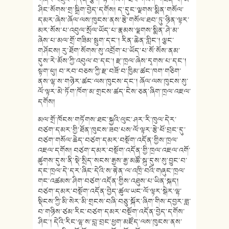
ཤིང་སོགས་གྲ་སྒྲིག་བྱེད་དགོས། ད་དུང་ལྗགས་སྨིན་གསོལ་
དམར་ཞེས་ཞོལ་ལས་ཁུངས་ནས་རྩེ་གསོལ་ཐབ་ཏུ་ཉིན་ལྟར་
མར་སོས་པ་འབུལ་སྲོལ་ཡོད་པ་རྣམས་ལྗགས་སྨིན་ཤེ་མ་
ཞེས་པ་མལ་གྲོ་གཟིམ་སྦུག་དང་། རིན་ཆེན་གླིང་། ལྕང་
གཤོངས། རུ་ཐོག་སོགས་སུ་འབྲོག་པ་ཡོད་པ་སོ་སོས་ནམ་
དུས་རེ་མོས་ཀྱི་འབུལ་བ་དང་། རྫ་ཁྲལ་ཞེས་དྭགས་པ་དང་།
སྟག་ཕུ། བ་རབ་བཅས་ཀྱི་རྫ་བཟོ་བ་ཁྱིམ་ཚང་ཁག་གཅིག་
ནས་ལྷ་ས་གཉེར་ཚང་ལས་ཁུངས་དང་། ཞོལ་ལས་ཁུངས་སུ་
ལོ་ལྟར་མེ་ཏོག་ཁོག་མ་གྲངས་ཚད་ངེས་ཅན་ཞིག་ཁྲལ་འཇལ་
དགོས།
མལ་གྲོ་ཁོངས་གཏོགས་ཐང་སྐྱའི་ལུང་ཤར་རི་ཁུལ་དེར་
བཙག་དམར་གྱི་ཐོན་ཁུངས་ཟབ་པས་ལོ་ལྟར་རྩེ་ཕོ་བྲང་དུ་
བཙག་གསོལ་ཆེད་བཙག་དམར་བསྔོག་འདོན་གྱིས་ཁྲལ་
འཇལ་དགོས། བཙག་དམར་བསྔོག་འདོན་གྱི་ཁྲལ་འཇལ་འགོ་
ཚུགས་དུས་ནི་སྡེ་སྲིད་སངས་རྒྱས་རྒྱ་མཚོ་སྐུ་དུས་སུ་བྱུང་བ་
དང་ཁྲལ་དེ་དར་ཞིང་དེའི་ས་རྟེན་ལ་འཁྲི་བའི་གཞུང་ཁྲལ་
གང་འཚམས་ཤིག་བཙག་འདོན་གྱིས་འཐུས་པ་ཡིན་སྐད།
བཙག་དམར་བསྔོག་འདོན་བྱེད་ཚུལ་ཡང་ལོ་ལྟར་སྒེར་ལྷ་
སྡིངས་ཀྱི་མི་སེར་མི་གྲངས་བཞི་བཅུ་སྐོར་ཞིག་གིས་དབྱར་ཟླ་
བ་གཉིས་ཙམ་རིང་བཙག་དམར་བསྔོག་འདོན་བྱེད་དགོས་
ཤིང་། དེའི་རིང་ལྷ་ས་བླ་བྲང་ཕྱག་མཛོད་ལས་ཁུངས་ནས་