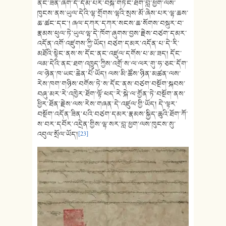
ནང་ཟན་ཞིག་དོ་དོམ་པར་བསྐོ་གཏོང་ཐོག་བླ་ཕྱག་ལས་
ཁུངས་ནས་ཡུལ་དེའི་ལྷ་གྲོགས་ལྷའི་སྲས་མོ་ཞེས་པར་ལྷ་ཆས་
ཆ་ཚང་དང་། ཞལ་དཀར་དཀར་སངས་ཆ་སོགས་བསྐུར་བ་
རྣམས་ཕུལ་ཏེ་ཡུལ་ལྷ་དེ་ཁོག་ཞུགས་བྱས་རྗེས་བཙག་དམར་
འདོན་འགོ་འཛུགས་ཀྱི་ཡོད། བཙག་དམར་འདོན་པ་དེ་རི་
མཐོའི་སྟེང་ནས་ས་དོང་ནང་འཛུལ་དགོས་པ་མ་ཟད། དོང་
ལམ་དེའི་ནང་ཐག་འཁྱུད་ཀྱིས་འགྲོ་ས་ལ་ལར་གུ་ཧ་ཅང་དོག་
ལ་ཉེན་ཁ་ཡང་ཆེན་པོ་ཡོད། ལས་མི་ཚོས་ཉིན་མཚན་ལས་
རེས་ཁག་གཉིས་བགོས་ཏེ་ས་དོང་ནས་བཙག་བསྔོག་སྐབས་
བཞུ་མར་རེ་འཁྱེར་ཐོག་ལྟོ་ཕད་རེ་སྐེ་ལ་གྱོན་ཏེ་བསྔོག་ནས་
ཕྱིར་ཐོན་རྗེས་ལས་རེས་གཞན་དེ་འཛུལ་གྱི་ཡོད། དེ་ལྟར་
བསྔོག་འདོན་ཟིན་པའི་བཙག་དམར་རྣམས་སྐྱིད་ཆུའི་ཐོག་ཀོ་
ས་བར་དབོར་འདྲེན་གྱིས་ལྷ་སར་བླ་ཕྱག་ལས་ཁུངས་སུ་
འབུལ་སྲོལ་ཡོད།
[23]