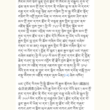
ཁོངས་ཁག་ཅིག་ལྷུན་གྲུབ་རྫོང་གི་ཁོངས་སུ་བསྒྱུར། དུས་དེ་
ཙམ་ནས་མལ་གྲོ་གུང་དཀར་ནི་གཞིས་ལྷ་ས་ནས་ལེ་དབར་
བརྒྱ་དང་བཞི་བཅུ་ཉིན་ཞག་གཉིས་ཀྱི་ས་སྐྱ་བོའི་རྫོང་སྡོད་
གཅིག་གི་འགྲོ་ཁུངས་ཡིན་པ་གསལ། བར་སྐབས་ཤིག་ནས་
མལ་གྲོ་གུང་དཀར་རྫོང་དེ་བསྟན་རྒྱས་གླིང་བླ་བྲང་ནས་
འཛིན་སྐྱོང་བྱས་ཀྱང་། ཕྱི་ལོ་ ༡༨༩༩ དེ་མོ་སྲིད་སྐྱོང་ངག་
དབང་བློ་བཟང་འཕྲིན་ལས་ལ་དབུ་ཉེས་བྱུང་རྗེས་མལ་གྲོ་
གུང་དཀར་རྫོང་དང་། རྫོང་དེའི་ཁོངས་སུ་ཡོད་པའི་བསྟན་
རྒྱས་གླིང་བླ་བྲང་གི་ཆོས་གཞིས་ཡོད་ཚད་གཞུང་བཞེས་
གནང་བ་མ་ཟད། བསྟན་རྒྱས་གླིང་གི་ཆོས་གཞིས་རྙིང་པ་
གད་ལ་འོག་དང་། བློན་པོ་སྒང་། རྣམ་རྒྱལ་སྒང་ཡང་གཞུང་
བཞེས་མཛད། ཕྱི་ལོ ༡༩༡༩ ལོ་མལ་གྲོ་གུང་དཀར་རྫོང་དེ་བློན་
ཆེན་བཤད་སྒྲ་དཔལ་འབྱོར་རྡོ་རྗེའི་བྱས་རྗེས་སུ་སྒེར་བཤད་
སྒྲ་བར་ཁ་འཛིན་གཏན་འཇགས་བྱུང་བ་ནས། ཕྱི་ལོ་ ༡༩༥༩
ལོའི་དུས་ངན་མ་བྱུང་བར་སྒེར་གཞིས་ཀས་དཔོན་བསྐོ་ཁྲལ་
བསྡུ་སོགས་ཁ་འཛིིན་གནང་མུས་ཡིན།
[14]
ཞེས་འཁོད།
ཡང་《བོད་རིགས་ཀྱི་སྤྱི་ཚོགས་ལོ་རྒྱུས་རྟོགས་ཞིབ་(藏族社
会历史调查)》ཅེས་པའི་རྒྱ་ཡིག་དེབ་དང་པོའི་ནང་། མལ་གྲོ་
གུང་དཀར་རྫོང་ནི་བོད་རབ་བྱུང་བཅུ་བཞི་པའི་མེ་སྦྲུལ་ཕྱི་
ལོ་ ༡༨༥༧ ལོར་དངོས་སུ་བཙུགས་ཤིང་། རྫོང་དཔོན་དང་པོ་
ལྕང་རྒྱལ་པོ་ཡིན་པ་དང་། ཕྱིས་སུ་རྫོང་འདི་བོད་གཞུང་
བཀའ་ཤག་ལ་རྩིས་ཕུལ་ཞུས་པས་བཀའ་ཤག་གིས་དྲུང་