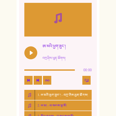
ཨ་མའི་ཕྱག་ཟུང་།
བཀྲ་ཤིས་ཕུན་ཚོགས།
00:00
1. ཨ་མའི་ཕྱག་ཟུང་། - བཀྲ་ཤིས་ཕུན་ཚོགས།
2. ཨ་མ། - པ་སངས་ལྷ་མོ།