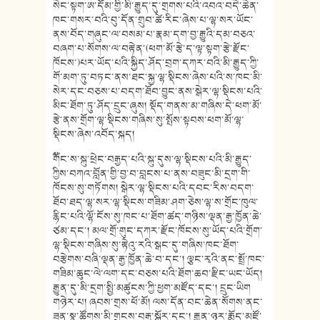
སེང་སྟག་ཨ་དོམ་གྱི་མི་རྒྱུད་དུ་གྲགས་པའི་འབའ་བདེ་ཆེན་
ཁང་གསར་བའི་བུ་དོན་གྲུབ་ཚེ་རིང་ཞེས་པ་ལྷ་སར་ཡོང་
ནས་བོད་གཞུང་ལ་བསམ་པ་རྣམ་དག་བྱ་རྒྱུའི་དམ་བཅའ་
བཞག་པ་སོགས་ལ་བརྟེན་(ཕག་མོ་རྩེ་ད་ལྟ་སྟག་རྩེ་རྫོང་
ཁོངས་)པར་ཡོད་པའི་སྐྱིད་ཤོད་བྲག་དཀར་བའི་མི་རྒྱུད་ཀྱི་
གོ་མག་ཏུ་བཏང་ནས་ཐང་སྐྱ་ལྷ་སྡིངས་ཞེས་པའི་ས་ཁང་མི་
སེར་དང་བཅས་པ་བདག་ཐོབ་བྱུང་ནས་སྒེར་ལྷ་སྡིངས་པའི་
མིང་ཐོག་ཏུ་ཤོད་དྲུང་ཞུས། སྡོད་གནས་མ་གཞིས་དེ་ཕག་མོ་
རྩེ་ནས་གྲོག་ལྷ་སྡིངས་གཞིས་སུ་སྤོས་སྟབས་ཕག་མོ་ལྷ་
སྡིངས་ཞེས་འབོད་སྐད།
༸གོང་ས་སྐུ་ཕྲེང་བརྒྱད་པའི་སྐུ་དུས་ལྷ་སྡིངས་པའི་མི་རྒྱུད་
ཀྱིས་བཀའ་བློན་གྱི་བྱ་བ་བླངས་པ་ནས་བཟུང་མི་དྲག་གི་
ཁོངས་སུ་གཏོགས། སྒེར་ལྷ་སྡིངས་པའི་དབང་རིས་བདག་
ཐོབ་ཐད་ལྷ་སར་ལྷ་སྡིངས་གཟིམ་ཤག་ཅེས་ལྷ་ས་གྲོང་ཁུལ་
རྙིང་པའི་ལྷོ་ངོས་སུ་ཁང་པ་ཐོག་ཚད་གཉིས་ལྡན་རྒྱ་ཁྱོན་ཆེ་
ཙམ་དང་། མལ་གྲོ་གུང་དཀར་རྫོང་ཁོངས་སུ་ཡོད་པའི་གྲོག་
ལྷ་སྡིངས་གཞིས་སུ་རྟེའུ་རའི་སྒང་དུ་གཞིས་ཁང་ཐོག་
བརྩེགས་བཞི་ལྡན་རྒྱ་ཁྱོན་ཆེ་བ་དང་། ལྕང་རྭའི་ནང་སྤྲོ་ཁང་
གཟིམ་ཆུང་ལེ་ལག་དང་བཅས་པའི་ཐོག་ཆབ་རྫིང་ཡང་ཡོད།
རྒྱུན་དུ་མི་དྲག་སྤྱི་མཚུངས་ཀྱི་ཕྱག་མཛོད་དང་། དྲུང་ཡིག
གཉེར་པ། ཞབས་གྲས་ཕོ་མོ། ལས་དོན་བང་ཆེན་སོགས་ནང་
ཟན་སྣ་ཚོགས་མི་གྲངས་བརྒྱ་སྐོར་དང་། རྒྱུན་ཉར་རྨོད་མཛོ་