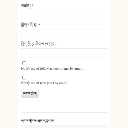
མཚན།
*
གློག་འཕྲིན།
*
ཁྱེད་ཀྱི་དྲ་ཚིགས་ཁ་བྱང།
Notify me of follow-up comments by email.
Notify me of new posts by email.
གངས་ལྗོངས་སྙན་དབྱངས།