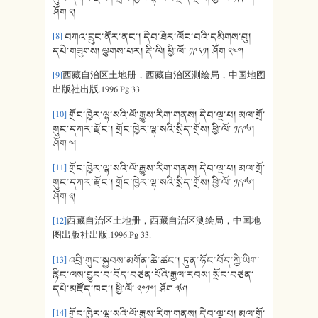
ཤོག ༢།
[8]
བཀའ་དྲུང་ནོར་ནང་། དེབ་ཐེར་ལོང་བའི་དམིགས་བུ།
དཔེ་གཟུགས། ལྕགས་པར། རྡི་ལི། ཕྱི་ལོ་ ༡༩༨༡། ཤོག ༢༤༠།
[9]
西藏自治区土地册，西藏自治区测绘局，中国地图
出版社出版.1996.Pg 33.
[10]
གྲོང་ཁྱེར་ལྷ་སའི་ལོ་རྒྱུས་རིག་གནས། དེབ་ལྔ་པ། མལ་གྲོ་
གུང་དཀར་རྫོང་། གྲོང་ཁྱེར་ལྷ་སའི་སྲིད་གྲོས། ཕྱི་ལོ་ ༡༩༩༦།
ཤོག ༤།
[11]
གྲོང་ཁྱེར་ལྷ་སའི་ལོ་རྒྱུས་རིག་གནས། དེབ་ལྔ་པ། མལ་གྲོ་
གུང་དཀར་རྫོང་། གྲོང་ཁྱེར་ལྷ་སའི་སྲིད་གྲོས། ཕྱི་ལོ་ ༡༩༩༦།
ཤོག ༣།
[12]
西藏自治区土地册，西藏自治区测绘局，中国地
图出版社出版.1996.Pg 33.
[13]
འབྲི་གུང་སྐྱབས་མགོན་ཆེ་ཚང་། ཏུན་ཧོང་བོད་ཀྱི་ཡིག་
རྙིང་ལས་བྱུང་བ་བོད་བཙན་པོའི་རྒྱལ་རབས། སྲོང་བཙན་
དཔེ་མཛོད་ཁང་། ཕྱི་ལོ་ ༢༠༡༠། ཤོག ༣༦།
[14]
གྲོང་ཁྱེར་ལྷ་སའི་ལོ་རྒྱུས་རིག་གནས། དེབ་ལྔ་པ། མལ་གྲོ་