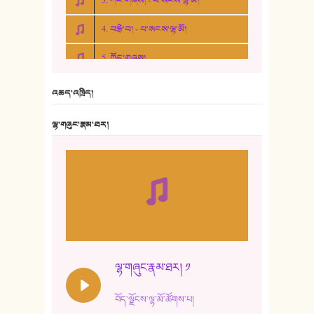
3. ཀོང་གཞས། - པ་སངས་ལྷ་མོ།
4. བརྩེ་བ། - པ་སངས་ལྷ་མོ།
5. ཀོང་གཞས།
6. ཆོལ་གསུམ་བྲོ་གཞས། - སྒྲོན་གསལ།
འཆད་འཁྲིད།
7. ལྷག་སྒྲོན་ལགས།
ལྷ་གཞུང་རྣམ་ཐར།
8. ཆང་གཞས།
9. ཆང་གཞས། ༢
10. ཆང་གཞས། ༣
11. ལོ་གསར།
12. ལོ་གསར། ༢
ལྷ་གཞུང་རྣམ་ཐར། ༡
13. ཆུང་འདྲིས། - ཟླ་སྒྲོན།
བོད་ལྗོངས་ལྷ་མོ་ཚོགས་པ།