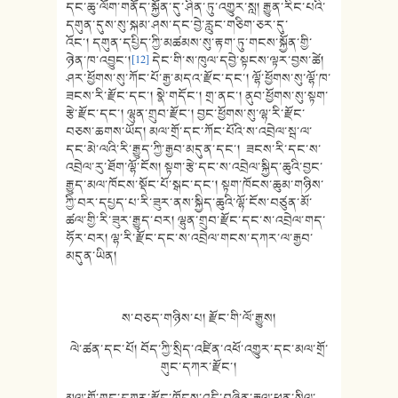
དང་ཆུ་ལོག་གནོད་སྐྱོན་དུ་ཤིན་ཏུ་འགྱུར་སླ། རྒྱུན་རིང་པའི་
དགུན་དུས་སུ་སྐམ་ཤས་དང་བྱེ་རླུང་གཅིག་ཅར་དུ་
འོང་། དགུན་དཔྱིད་ཀྱི་མཚམས་སུ་རྟག་ཏུ་གངས་སྐྱོན་གྱི་
ཉེན་ཁ་འབྱུང་།
[12]
དེང་གི་ས་ཁུལ་དབྱེ་སྟངས་ལྟར་བྱས་ཚེ།
ཤར་ཕྱོགས་སུ་ཀོང་པོ་རྒྱ་མདའ་རྫོང་དང་། ལྷོ་ཕྱོགས་སུ་ལྷོ་ཁ་
ཟངས་རི་རྫོང་དང་། སྣེ་གདོང་། གྲ་ནང་། ནུབ་ཕྱོགས་སུ་སྟག་
རྩེ་རྫོང་དང་། ལྷུན་གྲུབ་རྫོང་། བྱང་ཕྱོགས་སུ་ལྷ་རི་རྫོང་
བཅས་ཆགས་ཡོད། མལ་གྲོ་དང་ཀོང་པོའི་ས་འབྲེལ་སྦ་ལ་
དང་མེ་ལའི་རི་རྒྱུད་ཀྱི་རྒྱབ་མདུན་དང་། ཟངས་རི་དང་ས་
འབྲེལ་རུ་ཐོག་ལྷོ་ངོས། སྟག་རྩེ་དང་ས་འབྲེལ་སྐྱིད་ཆུའི་བྱང་
རྒྱུད་མལ་ཁོངས་སྡོང་པོ་སྒང་དང་། སྟག་ཁོངས་ཆུམ་གཉིས་
ཀྱི་བར་དཔྱད་པ་རི་ཟུར་ནས་སྐྱིད་ཆུའི་ལྷོ་ངོས་བཙུན་མོ་
ཚལ་གྱི་རི་ཟུར་རྒྱུད་བར། ལྷུན་གྲུབ་རྫོང་དང་ས་འབྲེལ་གད་
ཧོར་བར། ལྷ་རི་རྫོང་དང་ས་འབྲེལ་གངས་དཀར་ལ་རྒྱབ་
མདུན་ཡིན།
ས་བཅད་གཉིས་པ། རྫོང་གི་ལོ་རྒྱུས།
ལེ་ཚན་དང་པོ། བོད་ཀྱི་སྲིད་འཛིན་འཕོ་འགྱུར་དང་མལ་གྲོ་
གུང་དཀར་རྫོང་།
མལ་གྲོ་གུང་དཀར་རྫོང་ཁོངས་འདི་བཞིན་རྒྱལ་ཕྲན་སིལ་