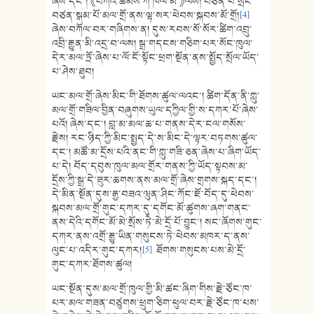
ཞེས་དང་། 《བཀའ་ཆེམས་ཀ་ཁོལ་མ་》ལས། བཙན་པོ་སྲོང་
བཙན་སྒམ་པོ་མལ་གྲོ་ནས་ལྷ་སར་ཕེབས་སྐབས་མོ་གྲོ།
[4]
ཞེས་བཀོལ་བར་གཞིགས་ན། དུས་རབས་སོ་སོར་ཚིག་འབྲུ་
འབྲི་རྒྱུན་མི་འདྲ་བ་ལས། སྒྲ་གདངས་གཅིག་པར་སོང་ཁུལ་
དེར་མལ་ཏྲོ་ཞེས་པ་ལོ་ངོ་སྟོང་ཕྲག་སྔོན་ནས་སྤྱོད་སྲོལ་ཡོད་
པ་ཤེས་ཐུབ།
ཡང་མལ་གྲོ་ཞེས་མིང་གི་ཐོགས་ཚུལ་ལའང་། ཚིག་དོན་ནི་ཀླུ་
མལ་གྲོ་གཟིལ་བྱིན་བཞུགས་ཡུལ་དཀྱིལ་གྱི་ས་དཀར་པོ་ཞེས་
པའོ། ཞེས་དང་། བླ་མ་མལ་ཆ་པ་གནས་དེར་ངལ་གསོས་
རྗེས། རང་ཉིད་ཀྱི་མིང་སྤྱད་དེ་ས་མིང་དེ་ལྟར་བཏགས་ཚུལ་
དང་། མཚོ་མ་དྲོས་པའི་ནང་གི་ཀླུ་གཟི་ཅན་ཞེས་པ་ཞིག་ཡོད་
པ་དེ། བོད་དབུས་ཁུལ་མལ་གྲོར་གནས་ཀྱི་ཡོད་སྟབས་མ་
དྲོས་ཀྱི་སྒྲ་དེ་ཟུར་ཆགས་ནས་མལ་གྲོ་ཞེས་གྲགས་སྐད་དང་།
དེ་མིན་སྔོན་དུས་རྒྱ་བཟའ་ཝུན་ཤིང་ཀོང་ཇོ་བོད་དུ་ཕེབས་
སྐབས་མལ་གྲོ་གུང་དཀར་དུ་དགོང་མོ་ཚུགས་ཞག་གནང་
ནས་དེའི་དགོང་མོ་མེ་སྲོས་ཏེ་མེ་དྲོ་པོ་བྱུང་། སང་ཞོགས་གུང་
དཀར་ནས་འགྲོ་རྒྱུ་ཡིན་གསུངས་ཏེ་ཕེབས་མཁར་ད་ནས་
ལུང་པ་འདིར་གུང་དཀར།
[5]
ཐོགས་གསུངས་པས་མེ་དྲོ་
གུང་དཀར་ཐོགས་ཚུལ།
ཡང་སྔོན་དུས་མལ་གྲོ་ཁུལ་གྱི་མི་ཚང་ཞིག་གིས་རྗེ་ཙོང་ཁ་
པར་མལ་གཟན་བཙུགས་ཕྲུག་ཅིག་ཕུལ་བར་རྗེ་ཙོང་ཁ་པས་