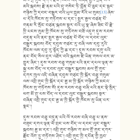
མའི་སྐབས། རྗེ་ནམ་པའི་བུ་གསེང་ཏི་བློན་པོ་མྱང་དང་སྦྲང་
གཉིས་ཀྱི་དབང་བསྒྱུར་བའི་ཡུལ་ཀླུམ་རོའི་ཡ་སུམ།
[13]
ཞེས་
པ་དེའི་ཁོངས་སུ་གཏོགས་པ་དང་། སྤུར་རྒྱལ་བཙན་པོ་
གནམ་རི་སྲོང་བཙན་སྐབས་སྔུར་བའི་ཡུ་སྣ་ཞེས་ཟིང་པོ་རྗེ་
ཁྲི་པངས་སུམ་གྱི་ཁོངས་སུ་གཏོགས་བཟོ་འདུག དུས་རབས་
བདུན་པའི་ནང་སྤུར་རྒྱལ་བཙན་པོ་བོད་ལ་དབང་ལུང་
བསྒྱུར་སྐབས། བོད་དབུས་གཙང་རུ་བཞི་ལས་དབུ་རུའི་
ཁོངས་ལས་དབུ་རུ་སྟོད་ཀྱི་ཆ་དང་། དུས་རབས་དགུ་པའི་
ནང་བོད་སིལ་བུར་འཐོར་བའི་སྐབས་ཇི་ཡིན་གསལ་བར་མ་
གྱུར་ཞིང་། དུས་རབས་བཅུ་གསུམ་པའི་ནང་དཔལ་ལྡན་ས་
སྐྱ་པས་བོད་ལ་དབང་ལུང་བསྒྱུར་སྐབས། མལ་གྲོ་གུང་
དཀར་ཁུལ་འདི་བཞིན་དབུས་གཙང་ཁྲི་སྐོར་བཅུ་གསུམ་
ལས་འབྲི་གུང་ཁྲི་སྐོར་དང་རྒྱ་མ་ཁྲི་སྐོར་གཉིས་ཀྱི་མངའ་
ཁོངས་སུ་གཏོགས་སོ། དུས་རབས་བཅུ་བཞི་པའི་ནང་སྡེ་སྲིད་
ཕག་མོ་གྲུ་པས་བོད་ལ་དབང་ལུང་བསྒྱུར་སྐབས། སྔར་
བཞིན་འབྲི་གུང་དང་རྒྱ་མ་ཁྲི་སྐོར་གྱི་ཁོངས་སུ་ཡིན་པར་
སྣང་།
དུས་རབས་བཅུ་བདུན་པའི་ལོ་རབས་བཞི་བཅུ་པ་ནས་
བཟུང་དགའ་ལྡན་ཕོ་བྲང་པས་བོད་ལ་དབང་ལུང་བསྒྱུར་
སྐབས། རྒྱ་མ་དང་། འབྲི་གུང་གཉིས་ཀ་མལ་གྲོ་གུང་དཀར་
རྗོང་འོག་ཏུ་གཏོགས་ཤིང་། འབྲི་གུང་ཁྲི་དཔོན་གྱི་ཁྱབ་