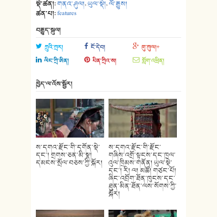
སྡེ་ཚན།:
གནའ་ཤུལ།
,
ཡུལ་སྡེ།
,
ལོ་རྒྱུས།
ཚན་པ།:
features
བརྒྱུད་སྐུལ།
ཀྲུའི་ཀྲར།
ངོ་དེབ།
གུ་ཀུལ།+
ལིང་ཀྲི་ཨིན།
པིན་ཀྲིའ་ས།
གློག་འཕྲིན།
ཁྱེད་ལ་འོས་སྦྱོར།
ས་དགའ་རྫོང་གི་དགོན་སྡེ་
ས་དགའ་རྫོང་གི་རྫོང་
དང་། གྲགས་ཅན་མི་སྣ།
གཞིས་འགྲོ་སྟངས་དང་ཁྲལ་
དམངས་སྲོལ་བཅས་ཀྱི་སྐོར།
འུལ་ཁྲིམས་གནོན། ཡུལ་སྡེ་
དང་། རི། ལ། མཚོ། གཙང་པོ།
ཞིང་འབྲོག་ཐོན་ཁུངས་དང་
ཐུན་མིན་ཐོན་ལས་སོགས་ཀྱི་
སྐོར།