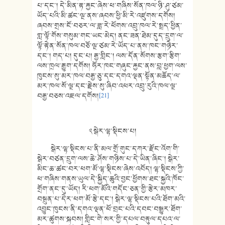
པ་དང་། དེ་མིན་རྟ་རྐྱང་ཞེས་ཕ་གཞིས་སོན་ཁལ་ཉི་ཤུ་ཙམ་
ཡོད་པའི་མི་ཚང་ལྔ་ནས་ཞབས་ཕྱི་མི་རེ་འཛུགས་དགོས།
ཞབས་གྲས་ངོ་བཅར་ལ་ཟླ་རེ་ཕོགས་འབྲུ་ཁལ་རེ་སྤྲད་ཕྱིན་
གླ་ལྟོ་གོས་གསུམ་གང་ཡང་མེད། ནང་ཟན་ཐེམ་དུད་དྲུག་ལ་
ལྟོ་རྟེན་སོན་ཁལ་བཅོ་ལྔ་ཙམ་རེ་ཡོད་པ་ནས་ཁང་གཉེར་
དང་། གད་པ། དུང་པ། རྒྱ་གླིང་། ལས་དོན་སོགས་རྩག་རྩིག་
ལས་ཁྲལ་རྒྱུག་དགོས། ཧོར་ཁང་གཞུང་རྐྱང་ནས་བླ་ཕྱག་ལས་
ཁུངས་སུ་མར་ཁལ་བརྒྱ་ཅུ་དང་དགའ་ལྡན་སྟོན་མཆོད་ལ་
མར་ཁལ་སོ་ལྔ་དང་རྗེས་སུ་ཞིབ་འཕར་འབྲུ་རུའི་ཁལ་ལྔ་
བརྒྱ་བཅས་འཇལ་དགོས།
[21]
༢ སྒེར་ལྷ་སྡིངས་པ།
སྒེར་ལྷ་སྡིངས་པ་ནི་མལ་གྲོ་གུང་དཀར་རྫོང་འོག་གི་
སྒེར་བཙན་དྲུག་ལས་ཆེ་ཤོས་གཉིས་པ་དེ་ཡིན་ཞིང་། སྒེར་
མིང་ཆ་ཚང་བར་ཕག་མོ་ལྷ་སྡིངས་ཞེས་འབོད། ལྷ་སྡིངས་ཀྱི་
ཕ་གཞིས་གནས་ཡུལ་དེ་སྐྱིད་ཆུའི་བྱང་ཕྱོགས་ཐང་སྐྱའི་ཁོང་
གྲོག་ནང་དུ་ཡོད། རི་ཕག་མོའི་གདོང་ཅན་གྱི་རྩེར་མཁར་
བསྐྲུན་པ་དེར་ཕག་མོ་རྩེ་དང་། སྒེར་ལྷ་སྡིངས་པའི་ཐོག་མའི་
འབྱུང་ཁུངས་ནི་དགའ་ལྡན་ཕོ་བྲང་པའི་དབང་བསྒྱུར་ཐོག་
མར་ཚུགས་སྐབས། གླིང་གེ་སར་གྱི་དཔལ་བརྟུལ་དཔའ་ལ་