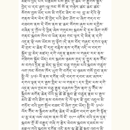
མཇལ་བྱེད་པར་
བརྩམས་པས་རྒྱང་གྲྭ་ཚང་གི་རྒྱུགས་
སྒྱུར་
བྱེད་པ་དང་ཐུག །ལྷ་ཁང་སོ་སོ་ན་གཉེར་ཚང་ཆང་ཚང་
སོགས་བྱས་ཡོད་པས་མི་གཏོང་ཟེར་བ་
ལ། བླ་མ་དེའི་ཉེ་
གནས་ཕེར་ཕེར་མོ་
བྱེད་པའི་ཐེབ་ཤོག་པ་ཞིག་གདའ་བ་
བཟབས་ནས་དེ་བོས་ནས་ཇ་ཆང་སོགས་ཞུ
ས་པས་དགྱེས་
བཞིན་དུ་ཁྲོལ་ཏེ་ཕྱི
ན་ཞེས་གསུངས། སྐབས་དེ་དུས་ཞིག་གསོ་
གནང་སྐ
བས་ཁེལ་བ་ཡིན་ནམ། གང་ལྟར་དེ་མིན་ན་དགེ་
འདུན་སྡེ་
ལས་ཡོངས་སུ་ལྡོག །དེ་ནས་བོད་གཞུང་དགའ་ལྡན་
ཕོ་བྲ
ང་པ་ཆེན་པོ་དབུ་བརྙེས་ནས་དགོན་
འདི་ལ་བདག་
སྐྱོང་བླ་མེད་མཛད། དགེ་འདུན་རྣམས་ལ་གཞུང་རང་ནས་
གཟིགས་སྐྱོང་ཡོད། བར་སྐབས་ཉམས་གུད་དུ་གྱུར་ནས་༸གོ
ང་
ས་བཀའ་དྲིན་ཟླ་མེད་སྐུ་ཕྲེང་
བཅུ་གསུམ་པའི་སྐབས་གཙུག་
ལག་ཁང་སོགས་ཁོར་ཡུག་གི་བཀོད་པ་ཉམས་གསོ་གྲུབ་ནས་
སྤྱི་ལོ་
༡༩༣༦ ལོ་ནས་དགོན་འདི་བདག་དབང་མང་
མཁར་
དགའ་ལྡན་དར་རྒྱས་གླིང་པ་ལ་
གནང་། དར་གླིང་པས་དགེ་
འདུན་ཞལ་གྲངས་
བཅུ་རྒྱུན་བཞུགས་ཀྱིས་རྟག་ཏུ་༸གོང་ས་
༸སྐྱབས་མགོན་ཆེན་པོའི་སྐུ་
ཚེ་ཚེ་སྒྲུབ་རྗེ་བཙུན་རྣམ་པ་རྒྱ
ལ་
མའི་ཆོ་གའི་ཐོག་ནས་བསགས་ཏེ་ལོ
་ལྟར་ཇི་བྱུང་འབུལ་མི་
གཏོང་བའི་
ཕྱག་སྲོལ་བཟང་པོ་ཞིག་ཀྱང་ཡོད། སྤྱི་ལོ་ ༡༩༥༦
ལོར་༸གོང་ས་༸སྐྱབས་
མགོན་ཆེན་པོ་མཆོག་བདག་ཅག་གི་སྟོ
ན་
པ་མྱ་ངན་ལས་འདས་ནས་ལོ་ངོ་ ༢༥༠༠ འཁོ
ར་བའི་དུས་དྲན་
སྐབས་གྲོ་མོ་བརྒྱུད་གཞི་ཀ་རྩེར་ཕེ
བས་སྐབས་དམངས་ལ་
མཇལ་ཁའི་སྐབས་དགོ
ན་འདི་ནས་སྐུ་ཚེ་ཚེ་སྒྲུབ་འབུལ་
མི་