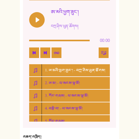
ཨ་མའི་ཕྱག་ཟུང་།
བཀྲ་ཤིས་ཕུན་ཚོགས།
00:00
1. ཨ་མའི་ཕྱག་ཟུང་། - བཀྲ་ཤིས་ཕུན་ཚོགས།
2. ཨ་མ། - པ་སངས་ལྷ་མོ།
3. ཀོང་གཞས། - པ་སངས་ལྷ་མོ།
4. བརྩེ་བ། - པ་སངས་ལྷ་མོ།
5. ཀོང་གཞས།
6. ཆོལ་གསུམ་བྲོ་གཞས། - སྒྲོན་གསལ།
འཆད་འཁྲིད།