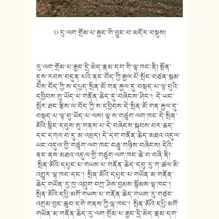
1) རུ་ལག་གྲོམ་པ་རྒྱང་གི་བྱུང་བ་མདོར་བསྡུས།
རུ་ལག་གྲོམ་པ་རྒྱང་དྲི་མེད་རྣམ་
དག་གི་ལྷ་ཁང་ནི། སྔོན་
དུས་རབས་
བདུན་པའི་ནང་བོད་ཀྱི་རྒྱལ་པོ་སྲོ
ང་བཙན་སྒམ་
པོས་བོད་ཀྱི་ས་དཔྱད་
སྲིན་མོ་གན་རྐྱལ་དུ་བསྡད་པ་ལྟ་
བུའི་
དབྱིབས་སུ་ཡོད་པ་གནོན་ཆེད་དུ་
བཞེངས་ཤིང་། དེ་ཡང་
སྤོར་ཐང་རྩིས་ལ་བོད་ཀྱི་
ས་དབྱིབས་དེ་སྲིན་མོ་གན་རྐྱལ་དུ
་
བསྡད་པ་ལྟ་བུ་ཡོད་པ་ལས། ལྷ་ས་
གཙུག་ལག་ཁང་དེ་སྲིན་
མོའི་སྙིང་
དབུས་སུ་གནས་པ་དེ་བཞེངས་སྐབས་
བར་ཆད་
དང་དཀའ་བ་དུ་མ་འཕྲད། དེ་དག་གནོན་ཆེད་མཐའ་འདུལ་
ཡང་
འདུལ་གྱི་གཙུག་ལག་ཁང་བཅུ་གཉིས་
བཞེངས། དེའི་
ནང་ནས་མཐའ་འདུལ་གྱི་གཙུག་
ལག་ཁང་ཆེ་བ་བཞི་ནི།
སྲིན་མོའི་དཔུང་པ་གཡས་པ་གནོན་ཆེད་
དབུ་རུ་ཀ་ཚལ་མི་
འགྱུར་ལྷ་ཁང་དང་། སྲིན་མོའི་དཔུང་པ་གཡོན་མ་གནོན་
ཆེད་གཡོན་རུ་ཁྲ་འབྲུག་བཀྲ་ཤིས་
བྱམས་སྙོམས་ལྷ་ཁང་།
སྲིན་མོའི་
དཔྱི་མགོ་གཡས་པ་གནོན་ཆེད་གཡས་རུ
་གཙང་
འགྲམ་བྱང་ཆུབ་དགེ་གནས་ཀྱི་
ལྷ་ཁང་། སྲིན་མོའི་དཔྱི་མགོ་
གཡོན་མ་གནོ
ན་ཆེད་རུ་ལག་གྲོམ་པ་རྒྱང་དྲི་མེ
ད་རྣམ་དག་