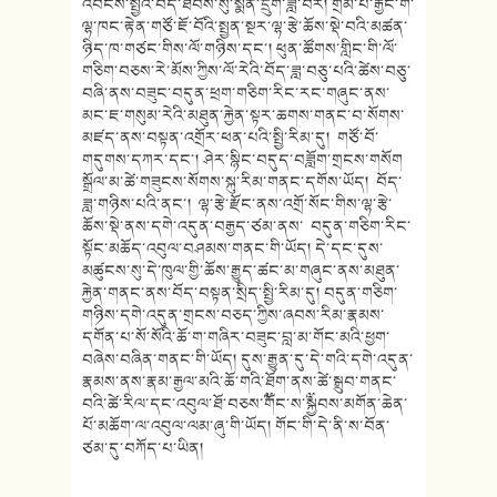
འབངས་སྤྱིའི་བདེ་ཐབས་སུ་སྨི
ན་དྲུག་ཟླ་བར། གྲོམ་པ་རྒྱང་གི་
ལྷ་ཁང་རྟེན་གཙོ་
ཇོ་བོའི་སྤྱན་སྔར་ལྷ་རྩེ་ཆོས་སྡེ་བའི་མཚན་
ཉིད་ཁ་
གཙང་གིས་ལོ་གཉིས་དང་། ཕུན་ཚོགས་གླིང་གི་ལོ་
གཅིག་བཅས་
རེ་མོས་ཀྱིས་ལོ་རེའི་བོད་ཟླ་བཅུ་པའི་ཚེས་
བཅུ་
བཞི་ནས་བཟུང་བདུན་ཕྲག་གཅི
ག་རིང་རང་གཞུང་ནས་
མང་ཇ་གསུམ་རེའི་མཐུན་རྐྱེན་སྟར་ཆགས་གནང་བ་སོ
གས་
མཛད་ནས་བསྟན་འགྲོར་ཕན་པའི་སྤྱི
་རིམ་དུ། གཙོ་བོ་
གདུགས་དཀར་དང་། ཤེར་སྙིང་བདུད་བཟློག་གྲངས་གསོག
སྒྲོལ་མ་ཚེ་གཟུངས་སོགས་སྐུ་རི
མ་གནང་དགོས་ཡོད། བོད་
ཟླ་གཉིས་པའི་ནང་། ལྷ་རྩེ་རྫོང་ནས་འགྲོ་སོང་གིས་ལྷ་རྩེ་
ཆོས་སྡེ་ནས་དགེ་འདུན་བརྒྱ
ད་ཙམ་ནས་ བདུན་གཅིག་རིང་
སྟོང་མཆོད་འབུལ་བ
ཤམས་གནང་གི་ཡོད། དེ་དང་དུས་
མཚུངས་སུ་དེ་ཁུལ་གྱི
་ཆོས་རྒྱུད་ཚང་མ་གཞུང་ནས་མཐུན་
རྐྱེན་གནང་ནས་བོད་བསྟན་སྲིད་སྤྱི
་རིམ་དུ། བདུན་གཅིག་
གཉིས་དགེ་འདུན་གྲངས་
བཅད་ཀྱིས་ཞབས་རིམ་རྣམས་
དགོན་པ་སོ
་སོའི་ཆོ་ག་གཞིར་བཟུང་བླ་མ་གོང་
མའི་ཕྱག་
བཞེས་བཞིན་གནང་གི་ཡོད། དུས་རྒྱུན་དུ་དེ་གའི་དགེ་འདུན་
རྣམས་ནས་རྣམ་རྒྱལ་མའི་ཆོ་གའི་ཐོ
ག་ནས་ཚེ་སྒྲུབ་གནང་
བའི་ཚེ་རིལ་
དང་འབུལ་ཐོ་བཅས་༸གོང་ས་༸སྐྱབས་
མགོན་ཆེན་
པོ་མཆོག་ལ་འབུལ་ལམ་ཞུ
་གི་ཡོད། གོང་གི་དེ་ནི་ས་བོན་
ཙམ་དུ་བཀོད་
པ་ཡིན།