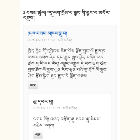
2 བསམ་ཚུལ། “
རུ་ལག་གྲོམ་པ་རྒྱང་གི་བྱུང་བ་མདོར་
བསྡུས།
”
སྐལ་བཟང་མཁས་གྲུབ།
2025-12-11 at 21:02
· བཟོ་བཅོས།
ཁྱེད་ཀྱིས་དོ་དབྱིངས་ཆེན་པོས་སྔོན་བྱུང་ལོ་རྒྱུས་ཁ་
གསལ་ཉམས་ཞིབ་དང་རྒྱུད་སྐུལ་བྱེད་བཞིན་པར་
རྗེས་སུ་ཡི་རང་ཡོད། འབྱུང་འགྱུར་དེ་བས་ལྷག་ཙམ་
བྱས་ཐོག་ལོ་རྒྱུས་ཡུན་རིང་ལྡན་པའི་ལྷ་རྩེའི་ལོ་རྒྱུས་
ཤིག་རྩོམ་སྒྲིག་ཐུབ་རྒྱུར་རེ་སྨོན་བཅས།
ལན།
ཆུ་དབར་བུ།
2025-12-13 at 17:59
· བཟོ་བཅོས།
ལགས་སོ།། འབད་བརྩོན་ཞུ་ཐབས་ཞུ་སེམས་
མཆིས་ལགས།
ལན།