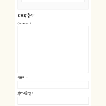
མཆན་སྤེལ།
Comment
*
མཚན།
*
གློག་འཕྲིན།
*