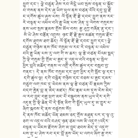
ཕྱུག་དང་། ལྕེ་བཙུན་ཤེས་རབ་སེངྒེ་ཡབ་སྲས་
བསྟན་པ་སྐྱོང་
བ་གསན་ནས་དེར་ཞུ་
ཡིག་ཕུལ་ནས་བཙན་པོའི་དབུ་བླ་རྫོ
ང་དགོས་ཚུལ་ཞུས་པས། ལོ་སྟོན་རྡོ་རྗེ་དབང་ཕྱུག་ནས་
རང་
རེ་བསྟན་པ་འཕེལ་བའི་རྒྱུ་ཡི
ན་པས་ཤིན་ཏུ་ལེགས་གསུངས་
ནས་ཡབ་
སྲས་རྣམས་གྲོས་མོལ་བས། རྒྱ་ཤཱཀྱ་གཞོན་ནུ་དང་།
སེ་ཡེ་ཤེས་བརྩོན་འགྲུས། ཉང་རྡོ་རྗེ་རྒྱལ་མཚན་གསུམ་རྫོ
ང་
དགོས་ཐུགས་ཐག་ཆོད། ལོ་སྟོན་རྡོ་རྗེ་དབང་ཕྱུག་དང་
། ལྕེ་
བཙུན་གཉིས་ནས་ཁོང་གསུམ་ལ་
རང་རེ་བསྟན་པ་འཕེལ་
བའི་རྒྱུ་ཡིན་
པས་རུ་ལག་གི་ས་ཆར། ལྷ་རྩེ་བཙན་པོའམ་སྨད་
ཀྱི་ལྡེ་
གསུམ་གྱི་གྲོམ་པ་རྒྱང་དུ་འདུལ་
བའི་བསྟན་པ་སྤེལ་
ཕྱིར་བླའི་མཆོ
ད་གནས་ལ་འགྲོ་དགོས་ཚུལ་དང་བསླབ་
བྱ་
གནང་། དེ་ནས་ཁོང་གསུམ་དང་ཕྱག་ཕྱིར་
དགེ་སློང་ལྔ་དང་།
དགེ་ཚུལ་ལྔ། དགེ་བསྙེན་གཉིས་དང་བཅས་པ་རྒྱང་
དམར་
གཙུག་ལག་ཁང་དུ་ཕེབས་ནས་ལྷ་
རྩེ་བཙན་པོ་རྣམས་ཀྱིས་
བདག་རྐྱེན་
བླ་ན་མེད་མཛད། ཁོང་རྣམ་པས་དུས་ངེས་མེད་
ལ་རབ་
བྱུང་བརྒྱ་ཕྲག་མང་པོ་བསྒྲུབས་ནས་
ཡུལ་དེར་དགེ་
འདུན་གྱི་སྡེ་ཆེན་
པོ་དེ་སྔོན་མིག་གི་སྤྱོད་ཡུལ་དུ
་མ་གྱུར་པ་
ཞིག་སྐབས་དེ་ནས་བཙུ
གས་སོ།།
དེ་ནས་ཁོང་མཆོད་ཡོན་ཐམས་ཅད་གྲོ
ས་མཐུན་པར་ད་ལྟ་འུ་
ཅག་ལ་འདུལ་
བའི་བཤད་ཉན་ཙམ་ལས་མི་འདུག །འདི
ར་
བསྟན་པ་ཡོངས་རྫོགས་ཤིག་མ་བྱུང་ཐབས་མེད་དུ་འདུག་
པས་གྲྭ་པ་ཤེས་
རབ་དང་བློ་ནུས་ཡོད་པ་འགའ་ཞིག་རྒྱ
་གར་