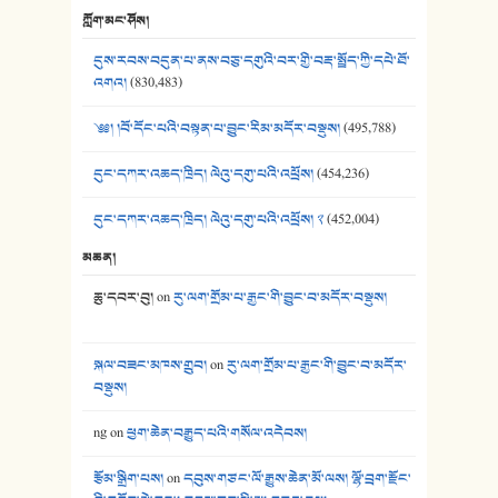
ཀློག་མང་ཤོས།
40. ང་ཚོ་ཕན་ཚུན་མཇལ་ནས། - ཟླ་སྒྲོན།
དུས་རབས་བདུན་པ་ནས་བཅུ་དགུའི་བར་གྱི་བརྡ་སྤྲོད་ཀྱི་དཔེ་ཐོ་
41. མཚན་ཚོགས་ཞབས་བྲོ་སྣ་མང་། - བོད་གཞས་ཕྱོགས་བསྒྲིགས།
འགའ།
(830,483)
༄༅། །བོ་དོང་པའི་བསྟན་པ་བྱུང་རིམ་མདོར་བསྡུས།
(495,788)
དུང་དཀར་འཆད་ཁྲིད། ལེའུ་དགུ་པའི་འཕྲོས།
(454,236)
དུང་དཀར་འཆད་ཁྲིད། ལེའུ་དགུ་པའི་འཕྲོས། ༢
(452,004)
མཆན།
ཆུ་དབར་བུ།
on
རུ་ལག་གྲོམ་པ་རྒྱང་གི་བྱུང་བ་མདོར་བསྡུས།
སྐལ་བཟང་མཁས་གྲུབ།
on
རུ་ལག་གྲོམ་པ་རྒྱང་གི་བྱུང་བ་མདོར་
བསྡུས།
ng
on
ཕྱག་ཆེན་བརྒྱུད་པའི་གསོལ་འདེབས།
རྩོམ་སྒྲིག་པས།
on
དབུས་གཙང་ལོ་རྒྱུས་ཆེན་མོ་ལས། ལྷོ་བྲག་རྫོང་