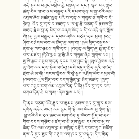
མདོ་སྔ
གས་བཟུང་འབྲེལ་གྱི་བསྟན་པ་དང་། ལྷག་པར་གྲུབ་
ཆེན་བིར་ཝ་པ་ནས་བརྒྱུ
ད་པའི་དཔལ་ལྡན་ས་སྐྱ་བའི་ལམ་
འབྲ
ས་ཞེས་མཚན་སྙན་པའི་བ་དན་ས་གསུ
མ་ན་གཡོ་བ་དེ་
ཉིད། བོད་དུ་དར་བ་མཛད་པ་ལ་ལྷ་རྩེ་
བཙན་པོ་རྣམས་ཀྱི་
མཛད་རྗེས་བླ་ན་
མེད་པ་བཞག་ཡོད་པ་དེ་ལ་འདི་ལྟར་
སྨོས་
སོ། །པུ་རྒྱལ་བརྒྱུད་པ་དཔལ་འཁོར་
བཙན་དང་སྲས། །བཀྲ་
ཤིས་བརྩེགས་པས་ལ་སྟོད་རུ་
ལག་ས། །རྒྱལ་སྲིད་བསྐྱངས་
ནས་ལྷ་ཁང་ཉམས་
གསོ་དང་། །བསྟན་ལ་སྲིད་ཞུ་བླ་ན་མེད་
པར་
མཛད། །དེའི་སྲས་ལྷ་རྩེ་ཆེད་གསུམ་ཞེ
ས་གྲགས་པས། །
རྒྱ་སེ་མྱང་གསུམ་གདན་དྲངས་རབ་
བྱུང་སྡེ། །ཡུལ་ཕྱོགས་འདི་
རུ་ཐོག་མར་དར་སྤེལ་མཛད། །དགེ་འདུན་སྲིད་ཞུའི་མཛད་
རྗེས་
ཨེ་མ་ཧོ། །གངས་ལྗོངས་ལོ་ཙཱ་སྟག་འབྲོག་ལེ
ང་གསུམ་པོ།
།འཕགས་ཡུལ་བྱོན་པར་བདག་རྐྱེན་
བླ་མེད་མཛད། །ཁྱད་
པར་གསུང་ངག་ལམ་འབྲས་རིན་པོ
་ཆེ། །བོད་དུ་དར་བར་
བཀའ་དྲིན་ཆེ་བ་ཁུ
མ། །ཞེས་སྨྲས་པའོ། །
དེ་ནས་བཙན་པོའི་རྒྱུད་པ་རྣམས་
ཉམས་གུད་དུ་གྱུར་ནས་
དགོན་འདིར་
ཡང་། རབ་བྱུང་གི་སྡེ་ལས་ཡོངས་སུ་ལྡོ
ག་སྟེ།
བླ་མའི་མིང་ཅན་ཆང་ལ་བག་མེད་དུ་
ལོངས་སྤྱོད་པ་དག་
གིས་བདག་གཉེར་མཛད་
པ་མི་ནམ་སྙམ། དཔལ་ས་སྐྱ་བ་
ཆེན་པོའི་ལམ་འབྲས་
བླ་མ་མཁྱེན་བརྩེའི་དབང་ཕྱུག་མཆོག་
ནས་དེ་ནུབ་རྒྱང་གི་གཙུག་ལག་ཁང་
དུ་བསྡད། དེར་རྟེན་