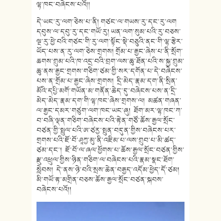
ལྷ་ཁང་བཞེངས་པའོ།།
དེ་ཡང་རུ་ལག་ཅེས་པ་ནི། གཙང་ལ་གཡས་རུ་དང་རུ་ལག
དབུས་ལ་དབུ་རུ་དང་གཡོ་རུ། ཡན་ལག་སུམ་པའི་རུ་བཅས་
ལྔ་རུ་ཕྱེ
་བའི་གཙང་གི་རུ་ལག་སྟོང་སྡེ་བཅུ
འི་ནང་གི་ལྷ་རྩེར་
ཡོད་པས་ན་རུ་
ལག་ཅེས་གྲགས། གྲོམ་པ་རྒྱང་ཞེས་པ་ནི་སྲོག་
ཆགས་
གྲུམ་པའི་ཁ་འདྲ་བའི་བྲག་ལས་ཆུ་
ཐོན་པའི་ས་སྐྱ་གྲུམ་
ཆུ་ནས་རྒྱང་
གྲགས་གཅིག་ཙམ་གྱི་སར་དགོན་པ་དེ་
བཞེངས་
པས་ན་གྲོམ་པ་རྒྱང་ཞེས་གྲ
གས། དྲི་མེད་རྣམ་དག་ནི་སྲིན་
མོའི་
དཔྱི་མགོ་གཡོན་མ་གནོན་ཆེད་དུ་
བཞེངས་པས་ན་དྲི་
མེད་མེད་རྣམ་དག་
གི་ལྷ་ཁང་ཞེས་གྲགས་ལ། མཚན་གཞན་
ལ་རྒྱང་དམར་གཙུག་ལག་ཁང་ཡང་ཞུ། ཐོག་མར་ལྷ་ཁང་ཀ་
བ་བཞི་ལྡན་གཅིག་
བཞེངས་པའི་རྟེན་གཙོ་ཆོས་རྒྱལ་སྲོ
ང་
བཙན་གྱི་སྤྲུལ་པའི་ཨ་ཙརྱ་སྤུ
ན་བདུན་གྱིས་བཞེངས་པར་
གྲགས་པའི་ཇོ
་བོ་ཤཱཀྱ་མུ་ནི་འཇིམ་པ་ལས་གྲུབ་
པ་མི་ཚད་
ཙམ་དང་། ཇོ་བོ་ལ་ཞལ་ཕྱོགས་པ་ཆོས་རྒྱལ་སྲོ
ང་བཙན་གྱིས་
རྫུ་འཕྲུལ་གྱིས་ཉིན་
གཅིག་ལ་བཞེངས་པའི་རྣམ་སྣང་ཐོག་
སླེབས། དེ་ནས་ཉེ་བའི་སྲས་ཆེན་བརྒྱད་
འདོམ་ཕྱེད་དོ་ཙམ།
མི་གཡོ་རྟ་མགྲིན་བཅས་ཆོས་རྒྱལ་
སྲོང་བཙན་སྐབས་
བཞེངས་པའོ།།