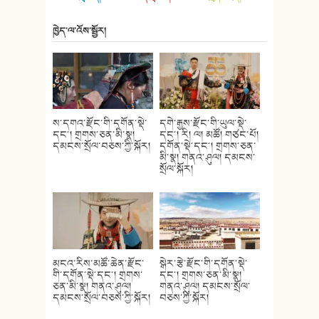
ཁྱེད་ལ་འོས་སྦྱོར།
ས་དགའ་རྫོང་གི་དགོན་སྡེ་
དགེ་རྒྱས་རྫོང་གི་ཡུལ་སྡེ་
དང་། གྲགས་ཅན་མི་སྣ།
དང་། རི། ལ། མཚོ། གཙང་པོ།
དམངས་སྲོལ་བཅས་ཀྱི་སྐོར།
དགོན་སྡེ་དང་། གྲགས་ཅན་
མི་སྣ། གནའ་ཤུལ། དམངས་
སྲོལ་སྐོར།
མངའ་རིས་མཚོ་ཆེན་རྫོང་
སྒེར་རྩེ་རྫོང་གི་དགོན་སྡེ་
གི་དགོན་སྡེ་དང་། གྲགས་
དང་། གྲགས་ཅན་མི་སྣ།
ཅན་མི་སྣ། གནའ་ཤུལ།
གནའ་ཤུལ། དམངས་སྲོལ་
དམངས་སྲོལ་བཅས་ཀྱི་སྐོར།
བཅས་ཀྱི་སྐོར།