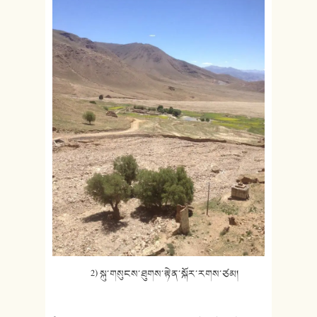
2) སྐུ་གསུངས་ཐུགས་རྟེན་སྐོར་རགས་
ཙམ།