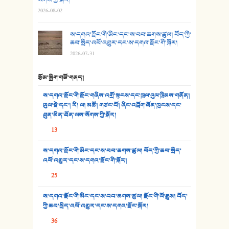
སོགས་ཀྱི་སྐོར།
2026-08-02
29. རྣམ་བུ། - འཕྱོངས་ཞོལ་སྒྲོལ་མ།
ས་དགའ་རྫོང་གི་མིང་དང་ས་བབ་ཆགས་ཚུལ། བོད་ཀྱི་
30. སི་ལིང་འབྲི་མོ། - ཕན་ཐོག
ཆབ་སྲིད་འཕོ་འགྱུར་དང་ས་དགའ་རྫོང་གི་སྐོར།
2026-07-31
31. ཕ་ཡུལ་ཡར་ཀླུང་།
རྩོམ་སྒྲིག་གཙོ་གནད།
32. ཨ་མ།
ས་དགའ་རྫོང་གི་རྫོང་གཞིས་འགྲོ་སྟངས་དང་ཁྲལ་འུལ་ཁྲིམས་གནོན།
33. འཛོམས་པའི་ལམ།
ཡུལ་སྡེ་དང་། རི། ལ། མཚོ། གཙང་པོ། ཞིང་འབྲོག་ཐོན་ཁུངས་དང་
ཐུན་མིན་ཐོན་ལས་སོགས་ཀྱི་སྐོར།
34. ཉི་མ་སེམས་ལ་ཞོག་དང་། - ཟླ་སྒྲོན།
13
35. ང་ཚོ་ཕན་ཚུན་མཇལ་ནས། - ཟླ་སྒྲོན།
ས་དགའ་རྫོང་གི་མིང་དང་ས་བབ་ཆགས་ཚུལ། བོད་ཀྱི་ཆབ་སྲིད་
འཕོ་འགྱུར་དང་ས་དགའ་རྫོང་གི་སྐོར།
36. ཟླ་གཞོན་སྙན་དབྱངས། - ཟླ་སྒྲོན།
25
37. མཚོ་སྔོན་པོ། - ཟླ་སྒྲོན།
ས་དགའ་རྫོང་གི་མིང་དང་ས་བབ་ཆགས་ཚུལ། རྫོང་གི་ལོ་རྒྱུས། བོད་
38. ཡབ་ཡུམ། - ཟླ་སྒྲོན།
ཀྱི་ཆབ་སྲིད་འཕོ་འགྱུར་དང་ས་དགའ་རྫོང་སྐོར།
36
39. དྲིལ་བུའི་སྐལ་སྒྲ། - ཟླ་སྒྲོན།