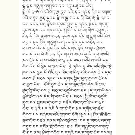
ལྷ་ལྡན་གཙུག་ལག་ཁང་དང་
འདྲ་མཚུངས་ཡོད།
སྤྱི་ལོ་ ༡༩༣༦ ལོརའིབོད་ཟླ་དྲུག་པའི་ནང་འཁོན་
རིགས་བསྟན་
པའི་གཙུག་རྒྱན་སྐྱབས་
རྗེ་ས་སྐྱ་གོང་མ་ཁྲི་ཆེན་རྡོ་རྗེ
་འཆང་
ངག་དབང་མཐུ་སྟོབས་དབང་ཕྱུ
ག་སྐུ་འཁོར་རྣམས་གདན་
དྲངས་ནས་
རབ་གནས་དང་། ཁྲི་ཆེན་མཆོག་གིས་དབུས་བླ་
ཆེན་
མི་ཆེན་རྣམས་གདན་དྲངས་ནས་བོད་
ཟླ་དྲུག་པའི་ཚེས་
བཅུ་གསུམ་ཉིན་གཙུག་
ལག་ཁང་རྟེན་དང་བརྟེན་པར་
བཅས་པ་ལེགས་གྲུབ་ཟིན་པའི་དགའ་སྟོན་ལ་ཡུལ་ཕྱོགས་
གང་ས་ནས་ཕོ་མོ་རྒན་
ཞོན་གནས་མཇལ་ཞུ་མི་ནམ་མཁའི་
སྐར་
ཚོགས་ས་ལ་འཕོས་པ་ལྟ་བུས་ཡངས་པའི་ས་གཞི་ཡང་
མོག་མོག་པོ་བྱེ
ད་པ་ལྟར་ཡོད། ཉེ་འཁོར་དུ་ཡོད་པའི་གྲོ
ང་སྡེ་
ཁག་ནས་ཀྱང་སོ་སོའི་ཐུན་མོ
ང་མ་ཡིན་པའི་གཞས་ཆེན་དང་
ཞབས་བྲོ
་བཅས་འཁྲབ་ནས་དགའ་སྐྱིད་ཕུན་སུམས་ཚོགས་
པ་བྱས་ཡོད། དེའི་དུས་ཆེན་དེ་ལ་རྒྱང་སྐོར་ཞེ
ས་ལོ་སྟར་
བྱེད་ཀྱི་ཡོད་པས་ལྔ་
བཅུ་ང་དགུའི་བར་དང་། དེ་ནས་ལོ་སུམ་
ཅུའི་རྗེས་ནས་དེ
ང་གི་བར་ཡོད་པ་བཅས། སྤྱི་ལོ་ང་དགུའི་
དུས་ངན་སྐབས་
དེ་དག་རྩ་གཏོར་སོང་ནས་ཅི་ཡང་ལྷ
ག་
མེད། ད་ལྟའི་པར་འདི་ནི་ལྷ་རྩེ་གྲོང་
སྡར་དཀོར་བ་ཆེད་
གྲོགས་པས་བཞེངས་
པའི་ལྷ་ཁང་དེའོ། །སྨས་པ། སྔོན་ཚེ་ཆོས་
རྒྱལ་སྲོང་བཙན་གནས་
གཞི་བཙུགས། །བར་དུ་མངའ་བདག་
གདུང་དང་དབོན་རྗེ
་སོགས། །ཐ་མ་བོད་གཞུང་དགའ་ལྡན་
ཕོ་བྲང་
ནས། །ཞིག་གསོས་ང་དགུའི་བར་དུ་ལྷམ་མེར
་གསལ།།