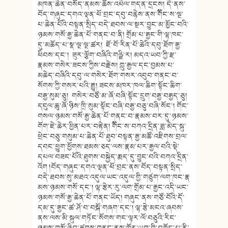
མཁན་ཆེན་བསོད་ནམས་
ཆོས་འཕེལ་གདན་དྲངས། དེ་ནས་
བོད་གཞུང་དགའ་ལྡན་ཕོ་བྲ
ང་དབུ་བརྙེས་ནས་༸གོང་ས་ལྔ་
པ་ཆེན་
པོའི་བསྟན་སྲིད་བདེ་ཐབས་ལ་སྔར་
བྱུང་མ་མྱོང་བའི་
ཉམས་གསོ་རྒྱ་ཆེ
ན་པོ་གནང་བ་ནི། གྲོམ་པ་རྒྱང་གི་ལྷ་ཁང་
དུ་མཆོད་
པ་སྣ་ལྔ་ལྔ་ཚར། ཇོ་བོ་རིན་པོ་ཆེའི་དབུ་ཐོག་རྒྱ
་
ཕིབས་དང་། ཟུར་ལྕོག་བཞིའི་གཉྫི་ར། མདའ་ཡབ་ཀྱི་རྫ་
རྣམས་གསེར་ཟངས་
ཀྱིས་བརྗེས། ཀླུ་རྒྱལ་དང་བྱམས་པ་
མཆེད་བཞིའི་
དབུ་ལ་གསེར་ཐོག་གསར་འབུབ་གནང་བ་
སོགས་ཀྱི་གསར་པའི་རྒྱུ། ཟངས་མཁར་ཁལ་ཆིག་སྟོང་ཆིག་
བརྒྱ་སུ
མ་ཅུ། གསེར་བཙོ་མ་ཞོ་བཞི་སྟོང་དྲུག་
བརྒྱ་བརྒྱད་ཅུ།
དངུལ་ཆུ་ཞོ་ཉིས་ཁྲི་སུམ་སྟོང་
བཞི་བརྒྱ་བཅུ་བཞི་སོང་། གོང་
གསལ་ཉམས་གསོ་རྒྱ་ཆེན་པོ་
གནང་བ་རྣམས་བར་དུ་ཉམས་
གོག་ཇེ་
ཆེར་ཕྱིན་པར་བརྟེན། ༸གོང་ས་བཀའ་དྲིན་ཟླ་མེད་སྐུ་
ཕྲེང་བཅུ་གསུམ་པ་ཆེན་པོ་ཐུབ་བསྟན་རྒྱ་
མཚོ་འཇིགས་བྲལ་
དབང་ཕྱུག་ཕྱོགས་
ཐམས་ཅད་ལས་རྣམ་པར་རྒྱལ་བའི་སྡེ་
དཔལ་བཟང་
པོའི་ཐུགས་བསྐྱེད་རྨད་དུ་བྱུང་
བའི་བཀའ་དྲིན་
འོག །བོད་གཞུང་དགའ་ལྡན་ཕོ་བྲང་ནས་བོ
ད་བསྟན་སྲིད་
བདེ་ཐབས་སུ་མཐའ་འདུ
ལ་ཡང་འདུལ་གྱི་གཙུག་ལག་ཁང་རྣ
མས་ཉམས་གསོ་དང་། ལྷ་རྩེར་རུ་ལག་གྲོམ་པ་རྒྱང་འདི
་ཡང་
ཉམས་གསོ་རྒྱ་ཆེན་པོ་གནང་ཡོ
ད། གཞུང་ནས་གཙོ་བོའི་དོ་
དམ་དུ་རྒྱ
ང་ཚ་ཤོ་བ་བསྐོ་གཞག་དང་། ལྷ་རྩེ་
མངའ་ཞབས་
ནས་ལས་མི་སྐུལ་གཏོང་སོ
གས་གང་ལྟར་ལོ་བཅུའི་རིང་
ཉམས་གསོ
་ཞིབ་ཚགས་གནང་ནས་ཁོར་ཡུག་གི་བཀོད་པ་ནི་