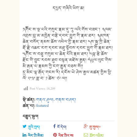
དཔྱད་གཞིའི་ཡིག་ཆ།
༡༽ ༸གོང་ས་ལྔ་པའི་གསུང་རྣམ་དུ་ཀཱུ་
ལའི་གོས་བཟང་། ༢༽ ལམ་
འབྲས་བླ་མ་མཁྱེན་བརྩེ་དབང་ཕྱུ
ག་གི་རྣམ་ཐར། ༣༽ མཁན་
ཆེན་བསོད་ནམས་ཆོས་འཕེལ་གྱི་
རྣམ་ཐར། ༤༽ ས་སྐྱ་ཁྲི་ཆེན་
རྡོ་རྗེ་འཆང་ངག་
དབང་མཐུ་སྟོབས་དབང་ཕྱུག་གི་རྣམ་
ཐར།
༥༽ ༸གོང་ས་བཅུ་གསུམ་པ་ཆེན་པོའི་རྣམ་
ཐར། ༦༽ ལྷ་རྩེ་ཆོས་
རྫོང་གི་བྱུང་རབས་ཐུ
བ་བསྟན་མཛེས་རྒྱན། ༧༽ ཡུལ་ལུང་གིས་
མི་རྒན་པ་རྣམས་ཀྱི་ངག་རྒྱུན་བཅས་སོ།།
དྲ་མིང་ལྷ་རྒོད་གངས་རི། དངོས་ཡེ་
ཤེས་རྒྱལ་མཚན་གྱིས་ཕྱི་
ལོ་ ༢༠༡༩ ཟླ་བ་ ༡ ཚེས་ ༢༦ ལ།།
Post Views:
18,209
སྡེ་ཚན།:
གནའ་ཤུལ།
,
གནས་བཤད།
ཚན་པ།:
featured
བརྒྱུད་སྐུལ།
ཀྲུའི་ཀྲར།
ངོ་དེབ།
གུ་ཀུལ།+
ལིང་ཀྲི་ཨིན།
པིན་ཀྲིའ་ས།
གློག་འཕྲིན།