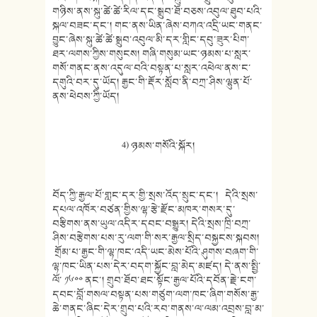
གཉིས་ནས་སྐུ་ཚེ་ཚེ་རིལ་དང་སྒྲུ
བ་ཐོ་བཅས་འབུལ་ཐུབ་པའི་
སྐལ་བཟང་
དང་། གང་ནས་ཡིན་ཞེས་བཀའ་འདྲི་ཡང་
གནང་
བྱུང་ཞེས་སྐུ་ཚེ་ཚེ་སྒྲུབ་འབུལ་མི་དར་གླི
ང་དབུ་ཟུར་པིག་
ཐར་ལགས་ཀྱིས་གསུངས། གཞི་གསུམ་ཡང་ཉམས་པ་སླར་
གསོ་གནང་
ནས་འདུལ་བའི་བསྟན་པ་སླར་འཕེལ་
ནས་ང་
དགུའི་བར་དུ་ཡོད། རྒྱང་གི་རྡོར་སློབ་ནི་བཀྲ་ཤིས་
ལྷུན་པོ་
ནས་ཕེབས་ཀྱི་ཡོད།
4) ཉམས་གསོའི་སྐོར།
བོད་ཀྱི་རྒྱལ་པོ་གླང་དར་གྱི་སྲ
ས་འོད་སྲུང་དང་། དེའི་སྲས་
དཔལ་འཁོར་བཙན་གྱིས་ལྷ་རྩེ་
རྫོང་མཁར་གསར་དུ་
བརྩིགས་ནས་ཡུལ་
འདིར་དབང་བསྒྱུར། དེའི་སྲས་ཁྲི་བཀྲ་
ཤིས་བརྩེགས་
པས་རུ་ལག་གི་སར་རྒྱལ་སྲིད་བསྐྱངས་སྐབས།
གྲོམ་པ་རྒྱང་གི་ལྷ་ཁང་འདི་ཡང་
མེས་པོའི་ཤུགས་བཞག་གི་
ལྷ་ཁང་ཡིན་
པས་དེར་བདག་སྐྱོང་བླ་མེད་མཛད། དེ་ནས་སྤྱི་
ལོ་ ༡༦༠༠ ནང་། གྲུབ་ཐོབ་ཐང་སྟོང་རྒྱལ་པོའི་དབོ
ན་རྗེ་ངག་
དབང་བློ་གསལ་བསྟན་པས་གཙུག་ལག་ཁང་ཞིག་གསོས་རྒྱ་
ཆེ་
གནང་ཞིང་དེར་གྲུབ་པའི་རབ་གནས་ལ་ལམ་འབྲས་བླ་མ་