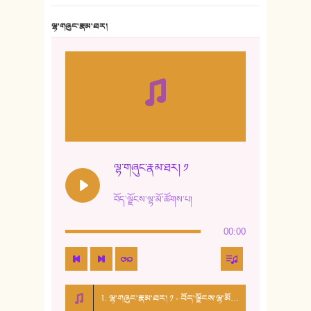
7. ལྷག་སྒྲོན་ལགས།
ལྷ་གཞུང་རྣམ་ཐར།
8. ཆང་གཞས།
9. ཆང་གཞས། ༢
10. ཆང་གཞས། ༣
11. ལོ་གསར།
12. ལོ་གསར། ༢
ལྷ་གཞུང་རྣམ་ཐར། ༡
13. ཆུང་འདྲིས། - ཟླ་སྒྲོན།
བོད་ལྗོངས་ལྷ་མོ་ཚོགས་པ།
14. སྙིང་རྗེ་མོ། - ཚེ་འགྱུར་མེད།
00:00
15. ཤམ་པ་ལ་ཡི་སྲས་མོ།
16. ལྷ་བུ་དར་བུ།
1. ལྷ་གཞུང་རྣམ་ཐར། ༡ - བོད་ལྗོངས་ལྷ་མོ་ཚོགས་པ།
17. ང་བོད་པ་ཡིན། - ཕུར་བུ་རྣམ་རྒྱལ།