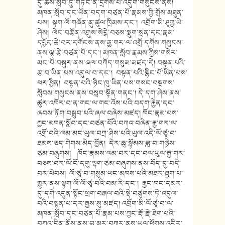
དུ་ཆོས་སློབ་ཏུ་གཏང་ན་དྲགས་
པ་འདུག་གསུངས་ནས།
མཁན་སློབ་དང་ཡོན་བདག་བཙན་པོ་རྣ
མས་ཀྱི་གྲོས་མཐུན་
པས། སྟག་ལོ་གཞོན་ནུ་ཚུལ་ཁྲིམས་དང་། འབྲོག་མི་ཤཱཀྱ་ཡེ་
ཤེས། ལེང་བརྩོན་འགྲུས་སེངྒེ་བཅས་སྡུ
ག་སྲན་དང་རྣམ་
དཔྱོད་ཆེ་བར་དགོངས་
ནས་རྒྱ་གར་ལ་འགྲོ་དགོས་གསུངས་
ནས་
ལྷ་རྩེ་བཙན་པོ་དང་། མཁན་སློབ་རྣ
མས་ཀྱིས་གསེར་
མང་པོ་བསྐུར་ནས་ཞལ་
བཀོད་གསུམ་མཛད་དེ། བསྟན་པའི་
རྩ་བ་ཡིན་པས་འདུལ་བ་
དང་། བསྟན་པའི་སྙིང་པོ་ཡིན་པས་
ཕར་ཕྱི
ན། བསྟན་པའི་ཉིང་ཁུ་ཡིན་པས་གསང་
བསྔགས་
སློབས་གསུངས་ནས་བསླབ་སྟོ
ན་གནང་། དེ་དག་ཤེས་ནས་
ཚུར་འཁོར་བ་
ན་གང་ལ་གང་འོས་པའི་བདག་རྐྱེན་
དང་
ཞབས་ཏོག་བསྒྲུབ་པའི་ཞལ་བཞེས་
མཛད། ཁོང་རྣམ་པས་
ཀྱང་མཁན་སློབ་དང་
བཙན་པོའི་བཀའ་བཞིན་རྒྱ་གར་ལ་
འགྲོ་བའི་ལམ་མང་ཡུལ་
བཀྲ་ཤིས་པའི་ཡུལ་འདི་ལོ་ཙཱ་བ་
ཐམས་ཅད་གེགས་མེད་བྱོན། དེར་ཆུ་སྙོམས་ཟླ་བ་གཉིས་
ཙམ་བཞུ
གས། ཁོང་རྣམས་ལམ་བར་དང་བལ་ཡུལ་རྒྱ་
གར་
བཅས་བར་ལོ་ངོ་དགུ་ལྷག་ཙམ་བཞུ
གས་ནས་བོད་དུ་བདེ་
བར་ཕེབས། ལོ་ཙཱ་བ་གསུམ་ཡང་མཁས་པའི་མཐར་ཐུ
ག་པ་
གྱུར་ནས་སྟག་ལོ་ལོ་ཙཱ་བའི་བམ་རི་དང་། རྒྱང་ཁང་དམར་
དུ་དགེ་འདུན་སྟོང་
ཕྲག་བརྒལ་བའི་སྡེ་བཙུགས་ཏེ་འདུ
ལ་
བའི་བསྟན་པ་དར་རྒྱས་སུ་མཛད། འབྲོག་མི་ལོ་ཙཱ་བ་ལ་
མཁན་སློབ་
དང་བཙན་པོ་རྣམ་པས་ཀྱང་རྡོ་རྗེ་
ཐེག་པའི་
བཀའ་དྲིན་ནོས་ནས་བླ་མར་བ
ཀུར་ནས་ཡུལ་ཕྱོགས་འདིར་