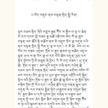
5) བོད་གཞུང་ནས་བསྟན་སྲིད་སྤྱི་རི
མ།
ལྷར་བཅས་སྲིད་ཞིའི་གཙུག་རྒྱན་༸གོ
ང་ས་༸རྒྱལ་བ་ལྔ་པ་ཆེན་
པོ་ངག་དབང་བློ་
བཟང་རྒྱ་མཚོ་འཇིགས་མེད་གོ་ཆ་ཐུ
བ་
བསྟན་ལང་ཚོའི་སྡེ་མཆོག་ནས་མེ་འབྲུག་ཧོར་ཟླ་བདུན་པའི་
ནང་བསྟན་སྲིད་སྤྱི་རིམ་དུ་ལྷ་ས་དང་། ར་མོ་ཆེ། ཡེར་པ། ཕ་
བོང་ཁ། གཙང་འགྲམ། གྲོམ་པ་རྒྱང་རྣམས་སུ་མཆོད་འབུ
ལ་
སྙན་ཤལ། ས་རྟ་ལོར་ཟླ་བ་དང་པོའི་ཚེས་བདུ
ན། ཁྱད་པར་
སྟོད་ཕྱོགས་ཀྱི་མི་མཐུ
ན་ཞི་ཕྱིར། རི་བོ་བཀྲ་བཟང་། པྲ་དུན་
རྩེ། གྲོམ་པ་རྒྱང་། ཟབ་ཕུའི་མགུར་བཞི་ནས། གཤེན་རྗེ་
དམར་ནག་གི་གནན་སྲིད་
འཕང་གསུམ། མ་མདོས། འགོང་པོ་
ཨར་གཏད། ཧོར་ཟླ་ལྔ་པ། པུར་རྒྱལ་བསྟན་འགྲོའི་བདེ་སྐྱི
ད་
སྤེལ་བའི་ཕྱིར། གྲོམ་པ་རྒྱང་དུ་ཆོས་རྗེ་ཆུ་མི
ག་པ་གྲྭ་སློབ་ཉེར་
གཉིས་ཀྱིས་ཁྲོ
་རོལ་དང་། གཤིན་རྗེའི་དགྲ་གནན་སྒྲུབ་ཞག་
བདུན་རེ། རབ་གནས། སྦྱིན་སྲེག །བརྒྱགས་རྔན་གསུམ་ཉིན་
རེ། རྒྱབ་ཆོས་པ་དགེ་ལུགས་བྱེད་བཞི
ན་པ་བརྒྱས་ཞག་
བདུན་གྱི་བར་ཤེར་
སྙིང་ཆིག་འབུམ་སུམ་ཁྲི་ཉིས་བརྒྱ
། ༸གོང་
ས་ལྔ་པའི་སྐབས་ནས་ང་དགུའི
་བར་ཡོད་པ་ནི། བོད་