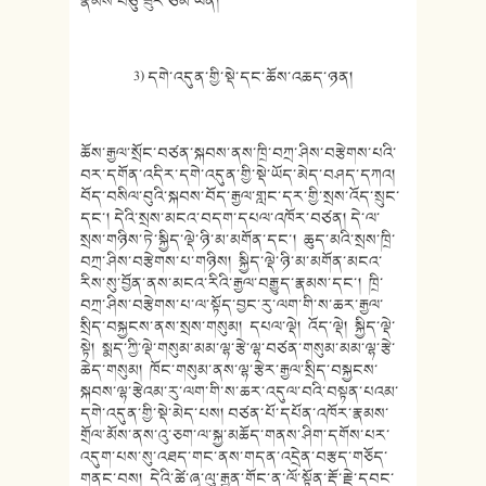
རྣམས་བཅུ་ཟུར་ཙམ་ཡིན།
3) དགེ་འདུན་གྱི་སྡེ་དང་ཆོས་འཆད་
ཉན།
ཆོས་རྒྱལ་སྲོང་བཙན་སྐབས་ནས་ཁྲི
་བཀྲ་ཤིས་བརྩེགས་པའི་
བར་དགོན་འདི
ར་དགེ་འདུན་གྱི་སྡེ་ཡོད་མེད་
བཤད་དཀའ།
བོད་བསིལ་བུའི་སྐབས་བོད་རྒྱལ་གླང་
དར་གྱི་སྲས་འོད་སྲུང་
དང་། དེའི་སྲས་མངའ་བདག་དཔལ་འཁོར་བཙན། དེ་ལ་
སྲས་གཉིས་ཏེ་སྐྱིད་ལྡེ་ཉི་མ་མགོན་དང་། ཆུད་མའི་སྲས་ཁྲི་
བཀྲ་ཤིས་བརྩེ
གས་པ་གཉིས། སྐྱིད་ལྡེ་ཉི་མ་མགོན་མངའ་
རིས་
སུ་བྱོན་ནས་མངའ་རིའི་རྒྱལ་བརྒྱུ
ད་རྣམས་དང་། ཁྲི་
བཀྲ་ཤིས་བརྩེགས་པ་ལ་སྟོད་བྱ
ང་རུ་ལག་གི་ས་ཆར་རྒྱལ་
སྲིད་བསྐྱངས་ནས་སྲས་གསུམ། དཔལ་ལྡེ། འོད་ལྡེ། སྐྱིད་ལྡེ་
སྟེ། སྨད་ཀྱི་ལྡེ་གསུམ་མམ་ལྷ་རྩེ་ལྷ
་བཙན་གསུམ་མམ་ལྷ་རྩེ་
ཆེད་གསུམ། ཁོང་གསུམ་ནས་ལྷ་རྩེར་རྒྱལ་སྲི
ད་བསྐྱངས་
སྐབས་ལྷ་རྩེའམ་རུ་
ལག་གི་ས་ཆར་འདུལ་བའི་བསྟན་པའམ་
དགེ་འདུན་གྱི་སྡེ་མེད་པས། བཙན་པོ
་དཔོན་འཁོར་རྣམས་
གྲོལ་མོས་ནས་འུ
་ཅག་ལ་སྐྱ་མཆོད་གནས་ཤིག་དགོས་
པར་
འདུག་པས་སུ་འཐད་གང་ནས་གདན་
འདྲེན་བརྩད་གཅོད་
གནང་བས། དེའི་ཚེ་ཞྭ་ལུ་རྒྱན་གོང་ན་ལོ་
སྟོན་རྡོ་རྗེ་དབང་