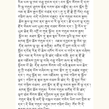
རིམ་པས་ལྷ་ཁང་བཅུ་གྲངས་དང་། བར་
སྐོར་སོགས་དེ་དག་
གི་སྐུ་གསུང་
ཐུགས་རྟེན་རགས་ཙམ་བརྗོད་ན། བར་སྐོར་གྱི་
ལམ་ན་ཆོས་རྒྱལ་སྲོང་
བཙན་དང་། གུ་རུ་རྡོ་རྗེ་གྲོ་ལོད། བཅུ་
གཅིག་ཞལ། བདེ་གཤེགས་བརྒྱད། དུས་གསུམ་སངས་རྒྱས།
ཆོས་རྒྱལ་ལྷ་ཁང་ནང་རྒྱལ་བ་རི་ལྔ་དང་། ཚེ་དཔག་ལྷ་དགུ།
རྡོར་སེམས་ཡབ་ཡུམ། ཀུན་བཟང་སོགས་དང་། ཕྱི་རོལ་དུ་
ཡུམ་ཆེན་མོ། འགྲོ་བ་ཀུན་སྒྲོལ། དུས་གསུམ་སངས་རྒྱས།
སྒྲོལ་མ། མཐར་སྐོར་དུ་རྣམ་སྣང་རིགས་ལྔའི་
ལྷ་ཁང་ནང་
མཁན་སློབ་ཆོས་གསུམ་དང་། འཇམ་དབྱངས་སྨྲ་སེང་ལྔ།
དོན་ཞགས་ལྷ་ལྔ། རྟ་མགྲིན། མགོན་པོ་ཕྱག་བཞི་པ་འདི་
སློབ་
དཔོན་རིན་པོ་ཆེས་འཁོར་ལོ་བར་པ་
གཏེར་ནས་བཞེས།
སྐོར་ལམ་ན་རིགས་ལྔ་མི་ཚད་འཇིམ་
བཟོ། ནུབ་ན་རྡོ་རྗེ་
རྣམ་འཇོམས་ཁྲུས་
ལྷ་བཞི། བཅུ་གཅིག་ཞལ། རྟ་མགྲིན།
སྟོབས་པོ་ཆེ། དོན་ཞགས་སོགས་འདི་བཞི་རྣམས་ཕལ་
ཆེར་
མུ་ཁྲི་བཙན་པོས་བཞེངས། ལྷ་ཁང་རྩེར་གུ་རུ་མཚན་བརྒྱད་
དང་། གཡུ་སྒྲོན་མ། ལས་འཇོམས། ལྷ་ཁང་གཅིག་ན་སྒྲོལ་
ལྗང་། གཅིག་ན་རྣམ་སྲས་བཅས་མི་ཚད་རེ། སྒོ་སྲུང་ཀིང་
ཀང་གཉིས་བཅས། ཤག་སྐོར་ན་རྡོ་ལྷ་སངས་རྒྱས་སོ
་ལྔ་དང་།
མཁན་སློབ་ཆོས་གསུམ། རིགས་གསུམ་མགོན་པོ་མི་ཚད་
ལྷག་
ཙམ་སོགས་ཚོན་དབྱིབས་ཕུན་སུམ་ཚོ
གས་པ་ཡོད།
གསུང་རྟེན་ནི་མདོ་སྡེ་བསྐལ་
བཟང་གསེར་ཡིག་ལག་བྲིས་མ་
དང་། དེ་མི
ན་གསུང་འབུམ་ཁག་གཅིག་ཡོད། གོང་གི་དེ་