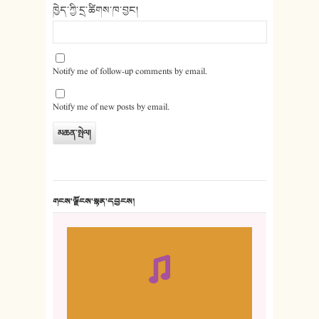
ཁྱེད་ཀྱི་དྲ་ཚིགས་ཁ་བྱང།
Notify me of follow-up comments by email.
Notify me of new posts by email.
གངས་ལྗོངས་སྙན་དབྱངས།