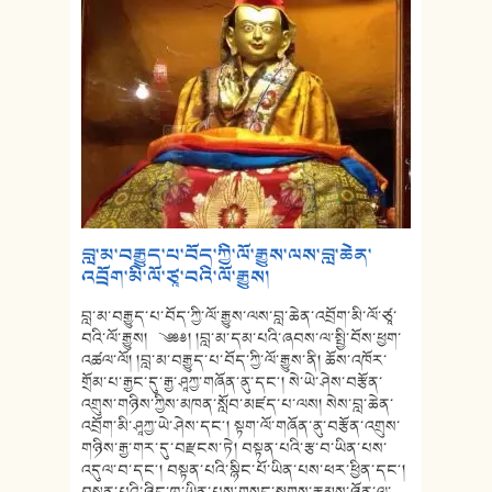
བླ་མ་བརྒྱུད་པ་བོད་ཀྱི་ལོ་རྒྱུས་ལས་བླ་ཆེན་
འབྲོག་མི་ལོ་ཙཱ་བའི་ལོ་རྒྱུས།
བླ་མ་བརྒྱུད་པ་བོད་ཀྱི་ལོ་རྒྱུས་ལས་བླ་ཆེན་འབྲོག་མི་ལོ་ཙཱ་
བའི་ལོ་རྒྱུས། ༄༅༅། །བླ་མ་དམ་པའི་ཞབས་ལ་སྤྱི་བོས་ཕྱག་
འཚལ་ལོ། །བླ་མ་བརྒྱུད་པ་བོད་ཀྱི་ལོ་རྒྱུས་ནི། ཆོས་འཁོར་
གྲོམ་པ་རྒྱང་དུ་རྒྱ་ཤཱཀྱ་གཞོན་ནུ་དང༌། སེ་ཡེ་ཤེས་བརྩོན་
འགྲུས་གཉིས་ཀྱིས་མཁན་སློབ་མཛད་པ་ལས། སེས་བླ་ཆེན་
འབྲོག་མི་ཤཱཀྱ་ཡེ་ཤེས་དང༌། སྟག་ལོ་གཞོན་ནུ་བརྩོན་འགྲུས་
གཉིས་རྒྱ་གར་དུ་བརྫངས་ཏེ། བསྟན་པའི་རྩ་བ་ཡིན་པས་
འདུལ་བ་དང༌། བསྟན་པའི་སྙིང་པོ་ཡིན་པས་ཕར་ཕྱིན་དང༌།
བསྟན་པའི་ཉིང་ཁུ་ཡིན་པས་གསང་སྔགས་རྣམས་ཉོན་ལ་