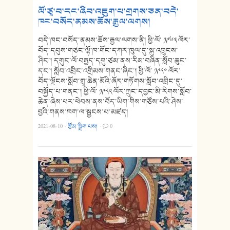
ལོ་ཙཱ་བ་དང་ཞིབ་འཇུག་པ་གྲགས་ཅན་བདེ་
ཁང་བསོད་ནམས་ཆོས་རྒྱལ་ལགས།
བདེ་ཁང་བསོད་ནམས་ཆོས་རྒྱལ་ལགས་ནི། ཕྱི་ལོ་ ༡༩༦༣ ལོར་
བོད་དབུས་གཙང་ལྷོ་ཁ་གོང་དཀར་ཁུལ་དུ་སྐུ་འཁྲུངས་
ཤིང་། དགུང་ལོ་བརྒྱད་དགུ་ཙམ་ནས་རིམ་བཞིན་སློབ་ཆུང་
དང་། སློབ་འབྲིང་འགྲིམས་གནང་ཞིང་། ཕྱི་ལོ་ ༡༩༨༠ ལོར་
བོད་ལྗོངས་སློབ་གྲྭ་ཆེན་མོའི་ཞོར་གཏོགས་སློབ་འབྲིང་དུ་
བསྐྱོད་པ་གནང་། ཕྱི་ལོ་ ༡༩༨༢ ལོར་ཀྲུང་དབྱང་མི་རིགས་སློབ་
ཆེན་ཞེས་པར་ཕེབས་ནས་བོད་ཡིག་གིས་གཙོས་པའི་ཤེས་
བྱའི་གནས་ཁག་ལ་སྦྱངས་པ་མཛད།
2021-08-10
·
རྩོམ་སྒྲིག་པས།
·
0