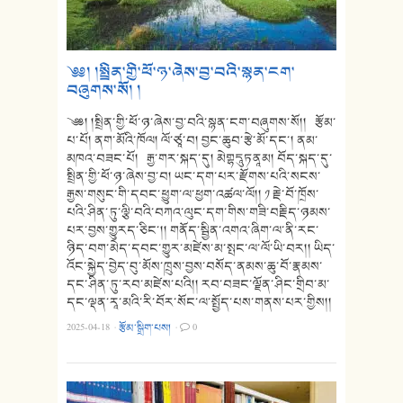
༄༅། །སྤྲིན་གྱི་ཕོ་ཉ་ཞེས་བྱ་བའི་སྙན་ངག་
བཞུགས་སོ། །
༄༅། །སྤྲིན་གྱི་ཕོ་ཉ་ཞེས་བྱ་བའི་སྙན་ངག་བཞུགས་སོ།། རྩོམ་
པ་པོ། ནག་མོའི་ཁོལ། ལོ་ཙཱ་བ། བྱང་ཆུབ་རྩེ་མོ་དང་། ནམ་
མཁའ་བཟང་པོ། རྒྱ་གར་སྐད་དུ། མེགྷདཱུཏནཱམ། བོད་སྐད་དུ་
སྤྲིན་གྱི་ཕོ་ཉ་ཞེས་བྱ་བ། ཡང་དག་པར་རྫོགས་པའི་སངས་
རྒྱས་གསུང་གི་དབང་ཕྱུག་ལ་ཕྱག་འཚལ་ལོ།། ༡ རྗེ་བོ་ཁྲོས་
པའི་ཤིན་ཏུ་ལྕི་བའི་བཀའ་ལུང་དག་གིས་གཟི་བརྗིད་ཉམས་
པར་བྱས་གྱུརད་ཅིང་།། གནོད་སྦྱིན་འགའ་ཞིག་ལ་ནི་རང་
ཉིད་བག་མེད་དབང་གྱུར་མཛེས་མ་སྤང་ལ་ལོ་ཡི་བར།། ཡིད་
འོང་སྐྱེད་བྱེད་བུ་མོས་ཁྲུས་བྱས་བསོད་ནམས་ཆུ་བོ་རྣམས་
དང་ཤིན་ཏུ་རབ་མཛེས་པའི།། རབ་བཟང་ལྗོན་ཤིང་གྲིབ་མ་
དང་ལྡན་རཱ་མའི་རི་བོར་སོང་ལ་སྤྱོད་པས་གནས་པར་གྱིས།།
2025-04-18
·
རྩོམ་སྒྲིག་པས།
·
0