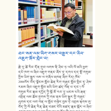
ཐང་སན་ལམ་ཡིག་གསར་བསྒྱུར་དང་ཞིབ་
འཇུག་སྐོར་གླེང་བ།
རྨེ་རུ་ཚེ་རིང་དོན་གྲུབ་ལགས་ནི་ཤིང་ཏ་ལའི་ལོ་མའི་ཕྱག་
དཔེ་ཁག་ལ་ཞིབ་འཇུག་གནང་ཞོར་དུ་དགའ་དད་སྤྲོ་གསུམ་
གྱིས་ཡིག་སྒྱུར་ལས་ལ་གཞོལ་མཁན་ཞིག་རེད། ཁོང་
2006ལོར་བོད་ལྗོངས་སློབ་ཆེན་རིག་གཞུང་སློབ་གླིང་དུ་ཤེས་
རམས་ཞིབ་འཇུག་སློབ་མའི་ཡིག་ཚད་ལོན་པ་དང་། ལོ་
གསུམ་རིང་རྣམ་དཔྱོད་ཀྱི་སྒོ་མོ་རབ་ཏུ་ཡངས་པའི་རྒན་
འཕྲིན་ལས་ཆོས་གྲགས་ཀྱི་གམ་ནས་ཡིག་སྒྱུར་གྱི་གཞུང་
ལུགས་དང་ལག་ལེན་ལ་སློབ་གཉེར་བྱས་ཏེ་འབྲས་རྟགས་སུ་
བོད་ཀྱི་ལོ་ཆེན་རིན་ཆེན་བཟང་པོའི་མཛད་རྣམ་སྐོར་ལ་ཞིབ་