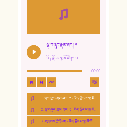
9. ཆང་གཞས། ༢
10. ཆང་གཞས། ༣
11. ལོ་གསར།
12. ལོ་གསར། ༢
ལྷ་གཞུང་རྣམ་ཐར། ༡
13. ཆུང་འདྲིས། - ཟླ་སྒྲོན།
བོད་ལྗོངས་ལྷ་མོ་ཚོགས་པ།
14. སྙིང་རྗེ་མོ། - ཚེ་འགྱུར་མེད།
00:00
15. ཤམ་པ་ལ་ཡི་སྲས་མོ།
16. ལྷ་བུ་དར་བུ།
1. ལྷ་གཞུང་རྣམ་ཐར། ༡ - བོད་ལྗོངས་ལྷ་མོ་ཚོགས་པ།
17. ང་བོད་པ་ཡིན། - ཕུར་བུ་རྣམ་རྒྱལ།
2. ལྷ་གཞུང་རྣམ་ཐར། ༢ - བོད་ལྗོངས་ལྷ་མོ་ཚོགས་པ།
18. ང་ལ་བྱམས་པའི་ཨ་མ།
3. གཟུགས་ཀྱི་ཉི་མ། - བོད་ལྗོངས་ལྷ་མོ་ཚོགས་པ།
19. ཆ་རྐྱེན་མེད་པའི་སེམས།