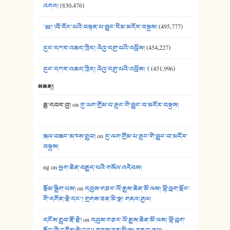
འགའ།
(830,476)
༄༅། །བོ་དོང་པའི་བསྟན་པ་བྱུང་རིམ་མདོར་བསྡུས།
(495,777)
དུང་དཀར་འཆད་ཁྲིད། ལེའུ་དགུ་པའི་འཕྲོས།
(454,227)
དུང་དཀར་འཆད་ཁྲིད། ལེའུ་དགུ་པའི་འཕྲོས། ༢
(451,996)
མཆན།
ཆུ་དབར་བུ།
on
རུ་ལག་གྲོམ་པ་རྒྱང་གི་བྱུང་བ་མདོར་བསྡུས།
སྐལ་བཟང་མཁས་གྲུབ།
on
རུ་ལག་གྲོམ་པ་རྒྱང་གི་བྱུང་བ་མདོར་
བསྡུས།
ng
on
ཕྱག་ཆེན་བརྒྱུད་པའི་གསོལ་འདེབས།
རྩོམ་སྒྲིག་པས།
on
དབུས་གཙང་ལོ་རྒྱུས་ཆེན་མོ་ལས། ལྷོ་བྲག་རྫོང་
གི་དགོན་སྡེ་དང་། གྲགས་ཅན་མི་སྣ། གནའ་ཤུལ།
དངོས་གྲུབ་རྡོ་རྗེ།
on
དབུས་གཙང་ལོ་རྒྱུས་ཆེན་མོ་ལས། ལྷོ་བྲག་