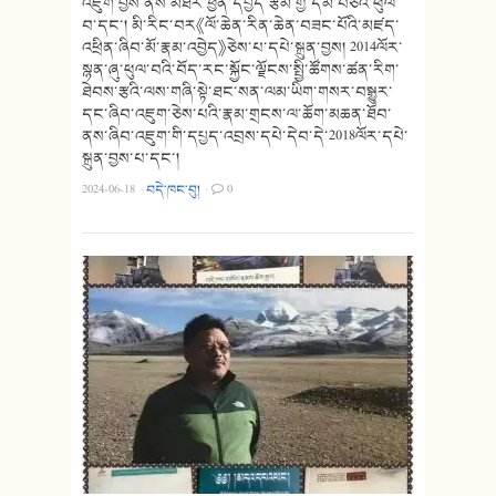
འཇུག་བྱས་ནས་མཐར་ཕྱིན་དཔྱད་རྩོམ་གྱི་དམ་བཅའ་ཕུལ་
བ་དང་། མི་རིང་བར《ལོ་ཆེན་རིན་ཆེན་བཟང་པོའི་མཛད་
འཕྲིན་ཞིབ་མོ་རྣམ་འབྱེད》ཅེས་པ་དཔེ་སྐྲུན་བྱས། 2014ལོར་
སྙན་ཞུ་ཕུལ་བའི་བོད་རང་སྐྱོང་ལྗོངས་སྤྱི་ཚོགས་ཚན་རིག་
ཐེབས་རྩའི་ལས་གཞི་སྟེ་ཐང་སན་ལམ་ཡིག་གསར་བསྒྱུར་
དང་ཞིབ་འཇུག་ཅེས་པའི་རྣམ་གྲངས་ལ་ཆོག་མཆན་ཐོབ་
ནས་ཞིབ་འཇུག་གི་དཔྱད་འབྲས་དཔེ་དེབ་དེ་2018ལོར་དཔེ་
སྐྲུན་བྱས་པ་དང་།
2024-06-18
·
བདེ་ཁང་བུ།
·
0