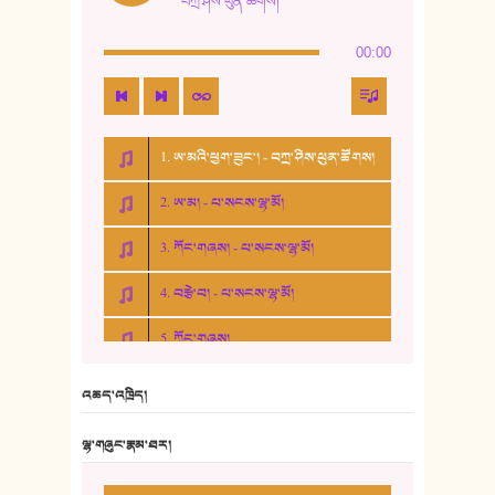
བཀྲ་ཤིས་ཕུན་ཚོགས།
00:00
1. ཨ་མའི་ཕྱག་ཟུང་། - བཀྲ་ཤིས་ཕུན་ཚོགས།
2. ཨ་མ། - པ་སངས་ལྷ་མོ།
3. ཀོང་གཞས། - པ་སངས་ལྷ་མོ།
4. བརྩེ་བ། - པ་སངས་ལྷ་མོ།
5. ཀོང་གཞས།
6. ཆོལ་གསུམ་བྲོ་གཞས། - སྒྲོན་གསལ།
འཆད་འཁྲིད།
7. ལྷག་སྒྲོན་ལགས།
ལྷ་གཞུང་རྣམ་ཐར།
8. ཆང་གཞས།