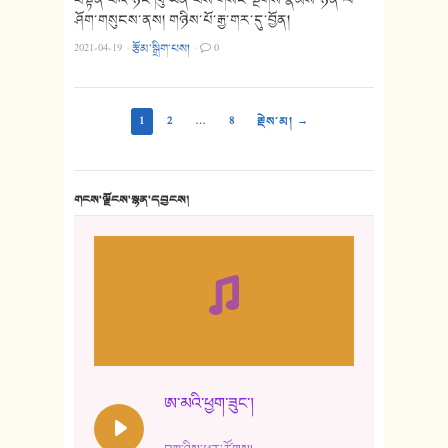
ཤོག་གསུངས་ནས། གཉིས་པོ་རྒྱ་གར་དུ་བྱོན།
2021-04-19
·
རྩོམ་སྒྲིག་པས།
·
0
1
2
…
8
རྗེས་མ། →
གངས་ལྗོངས་སྙན་དབྱངས།
ཨ་མའི་ཕྱག་ཟུང་།