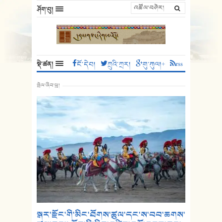
ཤོག་བུ།
སྡེ་ཚན།
ངོ་དེབ།
ཀྲུའི་ཀྲར།
གུ་ཀུལ།+
rss
སྤེལ་ཞིབ་ཕྲ།
སྒར་རྫོང་གི་མིང་ཐོགས་ཚུལ་དང་ས་བབ་ཆགས་