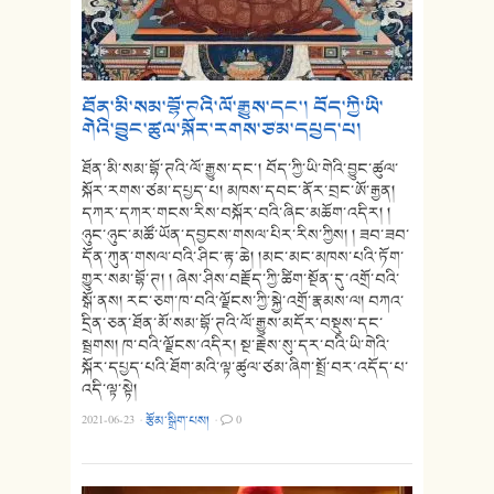
ཐོན་མི་སམ་བྷོ་ཊའི་ལོ་རྒྱུས་དང་། བོད་ཀྱི་ཡི་
གེའི་བྱུང་ཚུལ་སྐོར་རགས་ཙམ་དཔྱད་པ།
ཐོན་མི་སམ་བྷོ་ཊའི་ལོ་རྒྱུས་དང་། བོད་ཀྱི་ཡི་གེའི་བྱུང་ཚུལ་
སྐོར་རགས་ཙམ་དཔྱད་པ། མཁས་དབང་ནོར་བྲང་ཨོ་རྒྱན།
དཀར་དཀར་གངས་རིས་བསྐོར་བའི་ཞིང་མཆོག་འདིར། །
ཉུང་ཉུང་མཚོ་ཡོན་དབྱངས་གསལ་པིར་རིས་ཀྱིས། ། ཟབ་ཟབ་
དོན་ཀུན་གསལ་བའི་ཤིང་རྟ་ཆེ། །མང་མང་མཁས་པའི་ཏོག་
གྱུར་སམ་བྷོ་ཊ། ། ཞེས་ཤིས་བརྗོད་ཀྱི་ཚིག་སྔོན་དུ་འགྲོ་བའི་
སྒོ་ནས། རང་ཅག་ཁ་བའི་ལྗོངས་ཀྱི་སྐྱེ་འགྲོ་རྣམས་ལ། བཀའ་
དྲིན་ཅན་ཐོན་མོ་སམ་བྷོ་ཊའི་ལོ་རྒྱུས་མདོར་བསྡུས་དང་
སྦྲགས། ཁ་བའི་ལྗོངས་འདིར། སྔ་རྗེས་སུ་དར་བའི་ཡི་གེའི་
སྐོར་དཔྱད་པའི་ཐོག་མའི་ལྟ་ཚུལ་ཙམ་ཞིག་སྤྲོ་བར་འདོད་པ་
འདི་ལྟ་སྟེ།
2021-06-23
·
རྩོམ་སྒྲིག་པས།
·
0