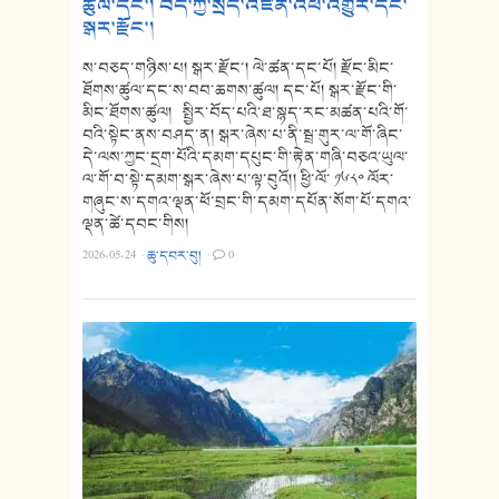
ཚུལ་དང་། བོད་ཀྱི་སྲིད་འཛིན་འཕོ་འགྱུར་དང་
སྒར་རྫོང་།
ས་བཅད་གཉིས་པ། སྒར་རྫོང་། ལེ་ཚན་དང་པོ། རྫོང་མིང་
ཐོགས་ཚུལ་དང་ས་བབ་ཆགས་ཚུལ། དང་པོ། སྒར་རྫོང་གི་
མིང་ཐོགས་ཚུལ། སྤྱིར་བོད་པའི་ཐ་སྙད་རང་མཚན་པའི་གོ་
བའི་སྟེང་ནས་བཤད་ན། སྒར་ཞེས་པ་ནི་སྦྲ་གུར་ལ་གོ་ཞིང་
དེ་ལས་ཀྱང་དྲག་པོའི་དམག་དཔུང་གི་རྟེན་གཞི་བཅའ་ཡུལ་
ལ་གོ་བ་སྟེ་དམག་སྒར་ཞེས་པ་ལྟ་བུའོ།། ཕྱི་ལོ་ ༡༦༨༠ ལོར་
གཞུང་ས་དགའ་ལྡན་ཕོ་བྲང་གི་དམག་དཔོན་སོག་པོ་དགའ་
ལྡན་ཚེ་དབང་གིས།
2026-05-24
·
ཆུ་དབར་བུ།
·
0