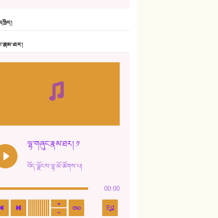
6. ཆོལ་གསུམ་བྲོ་གཞས། - སྒྲོན་གསལ།
ཁྲིད།
7. ལྷག་སྒྲོན་ལགས།
ང་རྣམ་ཐར།
8. ཆང་གཞས།
9. ཆང་གཞས། ༢
10. ཆང་གཞས། ༣
11. ལོ་གསར།
12. ལོ་གསར། ༢
ལྷ་གཞུང་རྣམ་ཐར། ༡
13. ཆུང་འདྲིས། - ཟླ་སྒྲོན།
བོད་ལྗོངས་ལྷ་མོ་ཚོགས་པ།
14. སྙིང་རྗེ་མོ། - ཚེ་འགྱུར་མེད།
00:00
15. ཤམ་པ་ལ་ཡི་སྲས་མོ།
16. ལྷ་བུ་དར་བུ།