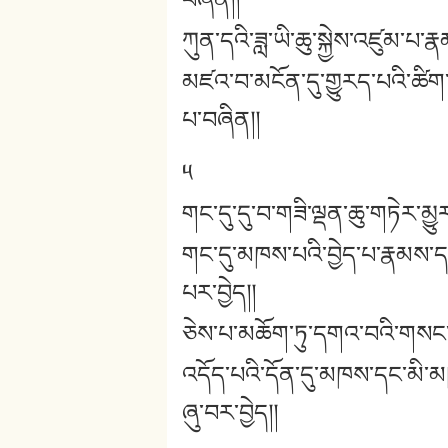
བཞིན།།
ཀུན་དའི་ཟླ་ཡི་ཆུ་སྐྱེས་འཛུམ་པ་
མཛའ་བ་མངོན་དུ་གྱུརད་པའི་ཚིག
པ་བཞིན།།
༥
གང་དུ་དུ་བ་གཟི་ལྡན་ཆུ་གཏེར་མྱུར
གང་དུ་མཁས་པའི་བྱེད་པ་རྣམས་དང
པར་བྱེད།།
ཅེས་པ་མཆོག་ཏུ་དགའ་བའི་གསང་བ་
འདོད་པའི་དོན་དུ་མཁས་དང་མི་
ཞུ་བར་བྱེད།།