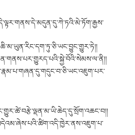
་དེ་ལྟར་གནས་དེ་མདུན་དུ་ཀེ་ཏའི་མེ་ཏོག་རྒྱས་
་མ་ཡུན་རིང་དག་ཏུ་ཅི་ཡང་བྱུང་གྱུར་ཏེ།།
་གནས་པར་གྱུརད་པའི་སྐྱེ་བོའི་སེམས་ལ་ནི།།
ི་རྣམ་པ་གཞན་དུ་གདུང་བ་ཅི་ཡང་འཇུག་པར་
གྱུར་ཚེ་བརྩེ་ལྡན་མ་ཡི་ཆེད་དུ་སྲོག་འཆང་བ།།
བདེའམ་ཞེས་པའི་ཚིག་འདི་ཁྱེར་ནས་འཇུག་པ་