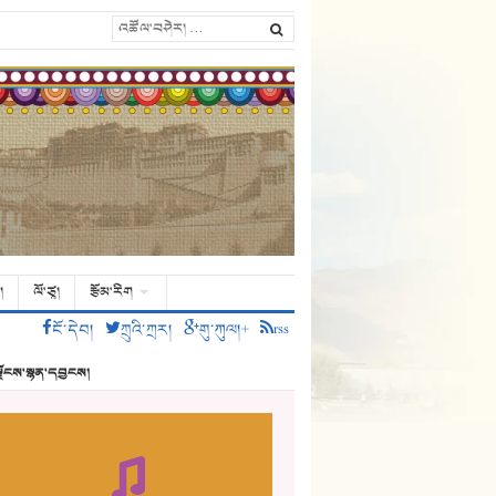
།
ལོ་ཙཱ།
རྩོམ་རིག
ངོ་དེབ།
ཀྲུའི་ཀྲར།
གུ་ཀུལ།+
rss
ྗོངས་སྙན་དབྱངས།