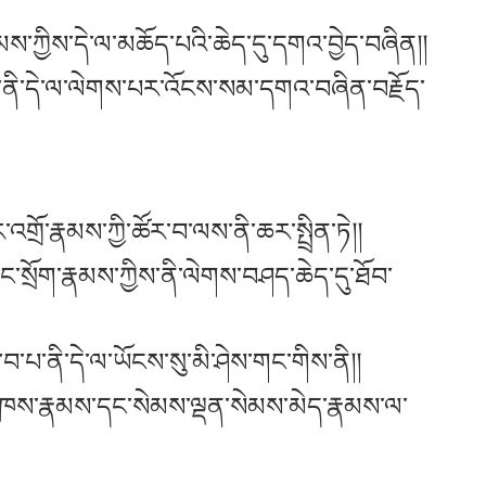
རྣམས་ཀྱིས་དེ་ལ་མཆོད་པའི་ཆེད་དུ་དགའ་བྱེད་བཞིན།།
་ནི་དེ་ལ་ལེགས་པར་འོངས་སམ་དགའ་བཞིན་བརྗོད་
་འགྲོ་རྣམས་ཀྱི་ཚོར་བ་ལས་ནི་ཆར་སྤྲིན་ཏེ།།
་སྲོག་རྣམས་ཀྱིས་ནི་ལེགས་བཤད་ཆེད་དུ་ཐོབ་
པ་ནི་དེ་ལ་ཡོངས་སུ་མི་ཤེས་གང་གིས་ནི།།
མཁས་རྣམས་དང་སེམས་ལྡན་སེམས་མེད་རྣམས་ལ་