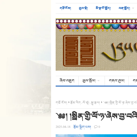
གཙོ་ངོས།
ཡུལ་སྡེ།
མི་སྣ་ངོ་སྤྲོད།
བརྡ་སྤྲོད།
ཞིབ་འཇུག
ཡུལ་སྲོལ།
གནའ་ཤུལ།
ག
གཙོ་ངོས།
རྩོམ་རིག
,
ལོ་ཙཱ།
,
སྒྱུ་རྩལ།
༄༅། །སྤྲིན་གྱི་ཕོ་ཉ་ཞེས་བྱ
༄༅། །སྤྲིན་གྱི་ཕོ་ཉ་ཞེས་བྱ་
2025-04-18
·
རྩོམ་སྒྲིག་པས།
·
0