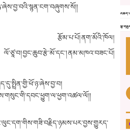
ོ་ཉ་ཞེས་བྱ་བའི་སྙན་ངག་བཞུགས་སོ།།
འཆད་འ
ལྷ་གཞུ
རྩོམ་པ་པོ།
ནག་མོའི་ཁོལ།
ལོ་ཙཱ་བ།
བྱང་ཆུབ་རྩེ་མོ་དང་།
ནམ་མཁའ་བཟང་པོ།
ད་དུ་སྤྲིན་གྱི་ཕོ་ཉ་ཞེས་བྱ་བ།
་གསུང་གི་དབང་ཕྱུག་ལ་ཕྱག་འཚལ་ལོ།།
་བཀའ་ལུང་དག་གིས་གཟི་བརྗིད་ཉམས་པར་བྱས་གྱུརད་