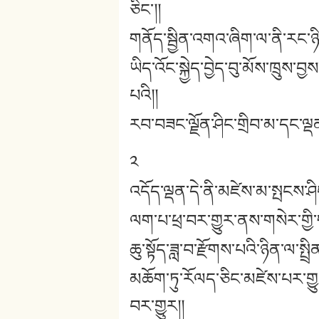
ཅིང་།།
གནོད་སྦྱིན་འགའ་ཞིག་ལ་ནི་རང་ཉ
ཡིད་འོང་སྐྱེད་བྱེད་བུ་མོས་ཁྲུས
པའི།།
རབ་བཟང་ལྗོན་ཤིང་གྲིབ་མ་དང་ལྡན
༢
འདོད་ལྡན་དེ་ནི་མཛེས་མ་སྤངས་ཤིང
ལག་པ་ཕྲ་བར་གྱུར་ནས་གསེར་གྱི་གད
ཆུ་སྟོད་ཟླ་བ་རྫོགས་པའི་ཉིན་ལ་སྤྲ
མཆོག་ཏུ་རོལད་ཅིང་མཛེས་པར་གྱུ
བར་གྱུར།།