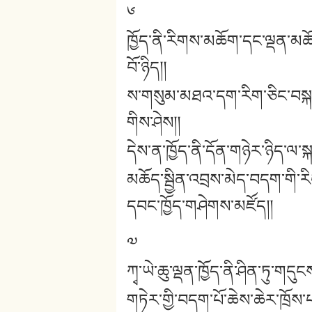
༦
ཁྱོད་ནི་རིགས་མཆོག་དང་ལྡན་མཆོད་ས
བོ་ཉིད།།
ས་གསུམ་མཐའ་དག་རིག་ཅིང་བསྐལ་
གིས་ཤེས།།
དེས་ན་ཁྱོད་ནི་དོན་གཉེར་ཉིད་ལ
མཆོད་སྦྱིན་འབྲས་མེད་བདག་གི
དབང་ཁྱོད་གཤེགས་མཛོད།།
༧
ཀྭ་ཡེ་ཆུ་ལྡན་ཁྱོད་ནི་ཤིན་ཏུ་གདུ
གཏེར་གྱི་བདག་པོ་ཆེས་ཆེར་ཁྲོས