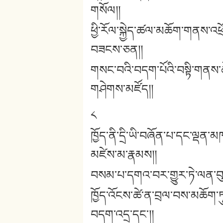
གསོལ།།
ཕྱི་རོལ་སྐྱེད་ཚལ་མཆོག་གནས་འཕྲོ
བཟངས་ཅན།།
གསང་བའི་བདག་པོའི་བསྟི་གནས་ཆེ
གཤེགས་མཛོད།།
༨
ཁྱོད་ནི་དྲི་ཡི་བཞོན་པ་དང་ལྡ
མཛེས་མ་རྣམས།།
བསམ་པ་དགའ་བར་གྱུར་ཏེ་ལན་བུའི་ར
ཁྱོད་འོངས་ཚེ་ན་བྲལ་བས་མཆོག
བདག་འདྲ་དང་།།