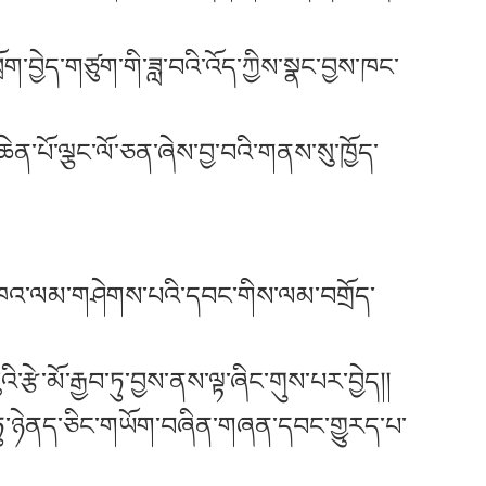
ག་བྱེད་གཙུག་གི་ཟླ་བའི་འོད་ཀྱིས་སྣང་བྱས་ཁང་
ན་པོ་ལྕང་ལོ་ཅན་ཞེས་བྱ་བའི་གནས་སུ་ཁྱོད་
ན་མཁའ་ལམ་གཤེགས་པའི་དབང་གིས་ལམ་བགྲོད་
ྩེ་མོ་རྒྱབ་ཏུ་བྱས་ནས་ལྟ་ཞིང་གུས་པར་བྱེད།།
་ཏུ་ཉེནད་ཅིང་གཡོག་བཞིན་གཞན་དབང་གྱུརད་པ་