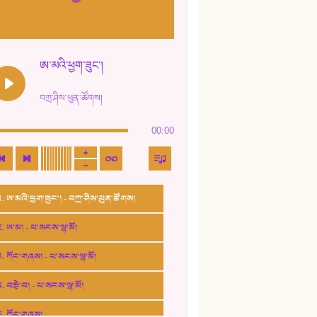
ཨ་མའི་ཕྱག་ཟུང་།
བཀྲ་ཤིས་ཕུན་ཚོགས།
00:00
1. ཨ་མའི་ཕྱག་ཟུང་། - བཀྲ་ཤིས་ཕུན་ཚོགས།
2. ཨ་མ། - པ་སངས་ལྷ་མོ།
3. ཀོང་གཞས། - པ་སངས་ལྷ་མོ།
4. བརྩེ་བ། - པ་སངས་ལྷ་མོ།
5. ཀོང་གཞས།