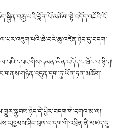
ྦྱིན་བརྒྱ་པའི་བློན་པོ་མཆོག་སྟེ་འདོད་འཇོའི་ངོ་
པར་འཇུག་པའི་ཆེ་བའི་ཆུ་འཛིན་ཉིད་དུ་བདག་
་སྐལ་པའི་དབང་གིས་དམན་མིན་འདོད་པ་ཐོབ་པ་ཉིད།།
་རིང་གནས་གཉེན་འདུན་དག་ཏུ་ཡོན་ཏན་མཆོག་
ངས་གྱུར་སྐྱབས་ཉིད་དེ་ཕྱིར་བདག་གི་དགའ་མ་ལ།།
་པས་འཁྱམས་ཤིང་བྲལ་བ་དག་གི་འཕྲིན་ནི་མཛད་དུ་