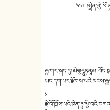
༄༅། །སྤྲིན་གྱི་ཕ
རྒྱ་གར་སྐད་དུ།
མེགྷདཱུཏནཱམ།
བོད་སྐ
ཡང་དག་པར་རྫོགས་པའི་སངས་རྒྱས
༡
རྗེ་བོ་ཁྲོས་པའི་ཤིན་ཏུ་ལྕི་བའི