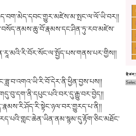
ིད་བག་མེད་དབང་གྱུར་མཛེས་མ་སྤང་ལ་ལོ་ཡི་བར།།
་བྱས་བསོད་ནམས་ཆུ་བོ་རྣམས་དང་ཤིན་ཏུ་རབ་མཛེས་
་རཱ་མའི་རི་བོར་སོང་ལ་སྤྱོད་པས་གནས་པར་གྱིས།།
སྡེ་ཚན
་ཟླ་བ་འགའ་ཡི་རི་བོ་དེར་ནི་ཕྱིན་བྱས་པས།།
ུ་བུ་དག་ནི་དཔུང་པའི་བར་དུ་རྒྱུ་བར་བྱེད།།
ིན་རྣམས་རི་ཤོད་རི་སྟེང་ཉལ་བར་གྱུརད་པ་ནི།།
རད་པའི་གླང་ཆེན་ཡིན་ནམ་སྙམ་དུ་རྟོག་ཅིང་མཐོང་