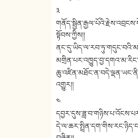
༣
གནོད་སྦྱིན་རྒྱལ་པོའི་རྗེས་འབྲངས
སྟོབས་ཀྱིས།།
ནང་དུ་ཡིད་ལ་རབ་ཏུ་གདུང་བའི་མཆི
མགྲིན་པར་འཁྱུད་བྱ་དགའ་མ་རིང་ན
ཆུ་འཛིན་མཐོང་ན་བདེ་ལྡན་ཡང་ན
འགྱུར།།
༤
དབྱར་དུས་ཟླ་བ་གཉིས་པ་འོངས་པར་
དེ་ལ་ཆར་སྤྲིན་དག་གིས་རང་ཉིད་