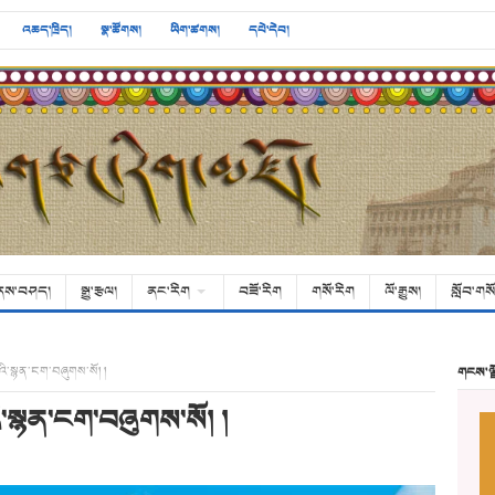
འཆད་ཁྲིད།
སྣ་ཚོགས།
ཡིག་ཚགས།
དཔེ་དེབ།
ནས་བཤད།
སྒྱུ་རྩལ།
ནང་རིག
བཟོ་རིག
གསོ་རིག
ལོ་རྒྱུས།
སློབ་གསོ
་བའི་སྙན་ངག་བཞུགས་སོ། །
གངས་ལ
བའི་སྙན་ངག་བཞུགས་སོ། །