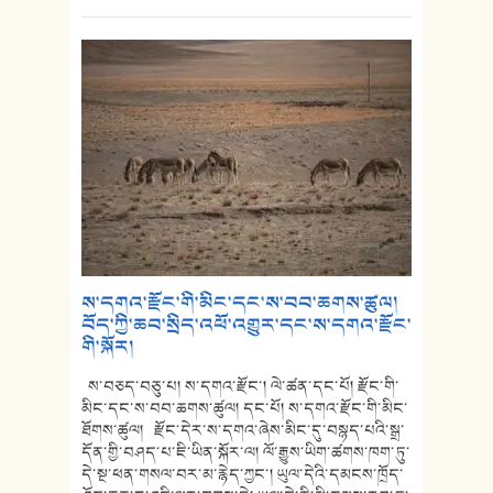
ས་དགའ་རྫོང་གི་མིང་དང་ས་བབ་ཆགས་ཚུལ།
བོད་ཀྱི་ཆབ་སྲིད་འཕོ་འགྱུར་དང་ས་དགའ་རྫོང་
གི་སྐོར།
ས་བཅད་བཅུ་པ། ས་དགའ་རྫོང་། ལེ་ཚན་དང་པོ། རྫོང་གི་
མིང་དང་ས་བབ་ཆགས་ཚུལ། དང་པོ། ས་དགའ་རྫོང་གི་མིང་
ཐོགས་ཚུལ། རྫོང་དེར་ས་དགའ་ཞེས་མིང་དུ་བསྙད་པའི་སྒྲ་
དོན་གྱི་བཤད་པ་ཇི་ཡིན་སྐོར་ལ། ལོ་རྒྱུས་ཡིག་ཚགས་ཁག་ཏུ་
དེ་སྔ་ཕན་གསལ་བར་མ་རྙེད་ཀྱང་། ཡུལ་དེའི་དམངས་ཁྲོད་