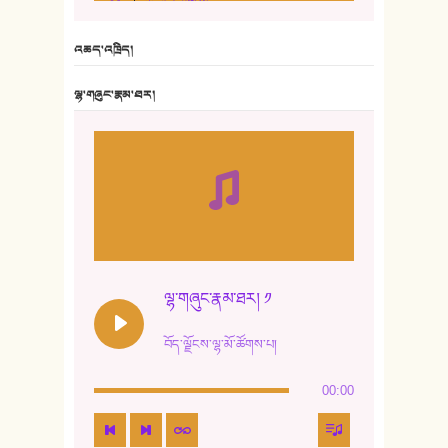
6. ཆོལ་གསུམ་བྲོ་གཞས། - སྒྲོན་གསལ།
འཆད་འཁྲིད།
7. ལྷག་སྒྲོན་ལགས།
ལྷ་གཞུང་རྣམ་ཐར།
8. ཆང་གཞས།
9. ཆང་གཞས། ༢
10. ཆང་གཞས། ༣
11. ལོ་གསར།
12. ལོ་གསར། ༢
ལྷ་གཞུང་རྣམ་ཐར། ༡
13. ཆུང་འདྲིས། - ཟླ་སྒྲོན།
བོད་ལྗོངས་ལྷ་མོ་ཚོགས་པ།
14. སྙིང་རྗེ་མོ། - ཚེ་འགྱུར་མེད།
00:00
15. ཤམ་པ་ལ་ཡི་སྲས་མོ།