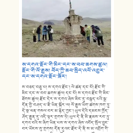
ས་དགའ་རྫོང་གི་མིང་དང་ས་བབ་ཆགས་ཚུལ།
རྫོང་གི་ལོ་རྒྱུས། བོད་ཀྱི་ཆབ་སྲིད་འཕོ་འགྱུར་
དང་ས་དགའ་རྫོང་སྐོར།
ས་བཅད་བཅུ་པ། ས་དགའ་རྫོང་། ལེ་ཚན་དང་པོ། རྫོང་གི་
མིང་དང་ས་བབ་ཆགས་ཚུལ། དང་པོ། ས་དགའ་རྫོང་གི་མིང་
ཐོགས་ཚུལ། རྫོང་དེར་ས་དགའ་ཞེས་མིང་དུ་བསྙད་པའི་སྒྲ་
དོན་གྱི་བཤད་པ་ཇི་ཡིན་སྐོར་ལ། ལོ་རྒྱུས་ཡིག་ཚགས་ཁག་ཏུ་
དེ་སྔ་ཕན་གསལ་བར་མ་རྙེད་ཀྱང་། ཡུལ་དེའི་དམངས་ཁྲོད་
ཤོད་རྒྱུན་དུ་འདི་ལྟར་གྲགས་ཏེ། ཡུལ་དེ་ནི་མི་རྣམས་རབ་ཏུ་
དགའ་བའི་ས་ཞིག་ཡིན་པས་ས་དགའ་ཞེས་འབོད་སྲོལ་བྱུང་
བར་ཡོངས་སུ་གྲགས། དོན་དུའང་རྫོང་དེ་ནི་ས་མ་འབྲོག་གི་