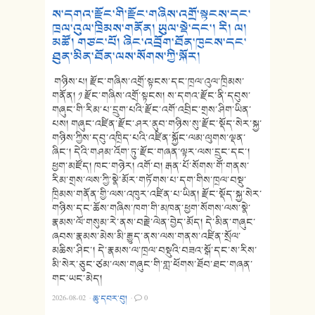
ས་དགའ་རྫོང་གི་རྫོང་གཞིས་འགྲོ་སྟངས་དང་
ཁྲལ་འུལ་ཁྲིམས་གནོན། ཡུལ་སྡེ་དང་། རི། ལ།
མཚོ། གཙང་པོ། ཞིང་འབྲོག་ཐོན་ཁུངས་དང་
ཐུན་མིན་ཐོན་ལས་སོགས་ཀྱི་སྐོར།
གཉིས་པ། རྫོང་གཞིས་འགྲོ་སྟངས་དང་ཁྲལ་འུལ་ཁྲིམས་
གནོན། ༡ རྫོང་གཞིས་འགྲོ་སྟངས། ས་དགའ་རྫོང་ནི་དབུས་
གཞུང་གི་རིམ་པ་དྲུག་པའི་རྫོང་འགོ་འབྲིང་གྲས་ཤིག་ཡིན་
པས། གཞུང་འཛིན་རྫོང་ཤར་ནུབ་གཉིས་སུ་རྫོང་སྡོད་སེར་སྐྱ་
གཉིས་ཀྱིས་དབུ་འཁྲིད་པའི་འཛིན་སྐྱོང་ལམ་ལུགས་ལྡན་
ཞིང་། དེའི་གཤམ་འོག་ཏུ་རྫོང་གཞན་ལྟར་ལས་དྲུང་དང་།
ཕྱག་མཛོད། ཁང་གཉེར། འགོ་བ། རྒན་པོ་སོགས་གོ་གནས་
རིམ་གྲས་ལས་ཀྱི་སྣེ་མོར་གཏོགས་པ་དག་གིས་ཁྲལ་བསྡུ་
ཁྲིམས་གནོན་གྱི་ལས་འཁུར་འཛིན་པ་ཡིན། རྫོང་སྡོད་སྐྱ་སེར་
གཉིས་དང་ཆོས་གཞིས་ཁག་གི་མཁན་ཕྱག་སོགས་ལས་སྣེ་
རྣམས་ལོ་གསུམ་རེ་ནས་བརྗེ་ལེན་བྱེད་མོད། དེ་མིན་གཞུང་
ཞབས་རྣམས་མེས་མི་རྒྱུད་ནས་ལས་གནས་འཛིན་སྲོལ་
མཆིས་ཤིང་། དེ་རྣམས་ལ་ཁྲལ་བསྡུའི་བཟའ་སྒོ་དང་ས་རིས་
མི་སེར་ཅུང་ཙམ་ལས་གཞུང་གི་གླ་ཕོགས་ཐོབ་ཐང་གཞན་
གང་ཡང་མེད།
2026-08-02
·
ཆུ་དབར་བུ།
·
0