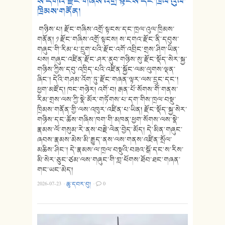
ས་དགའ་རྫོང་གཞིས་འགྲོ་སྟངས་དང་ཁྲལ་འུལ་
ཁྲིམས་གནོན།
གཉིས་པ། རྫོང་གཞིས་འགྲོ་སྟངས་དང་ཁྲལ་འུལ་ཁྲིམས་
གནོན། ༡ རྫོང་གཞིས་འགྲོ་སྟངས། ས་དགའ་རྫོང་ནི་དབུས་
གཞུང་གི་རིམ་པ་དྲུག་པའི་རྫོང་འགོ་འབྲིང་གྲས་ཤིག་ཡིན་
པས། གཞུང་འཛིན་རྫོང་ཤར་ནུབ་གཉིས་སུ་རྫོང་སྡོད་སེར་སྐྱ་
གཉིས་ཀྱིས་དབུ་འཁྲིད་པའི་འཛིན་སྐྱོང་ལམ་ལུགས་ལྡན་
ཞིང་། དེའི་གཤམ་འོག་ཏུ་རྫོང་གཞན་ལྟར་ལས་དྲུང་དང་།
ཕྱག་མཛོད། ཁང་གཉེར། འགོ་བ། རྒན་པོ་སོགས་གོ་གནས་
རིམ་གྲས་ལས་ཀྱི་སྣེ་མོར་གཏོགས་པ་དག་གིས་ཁྲལ་བསྡུ་
ཁྲིམས་གནོན་གྱི་ལས་འཁུར་འཛིན་པ་ཡིན། རྫོང་སྡོད་སྐྱ་སེར་
གཉིས་དང་ཆོས་གཞིས་ཁག་གི་མཁན་ཕྱག་སོགས་ལས་སྣེ་
རྣམས་ལོ་གསུམ་རེ་ནས་བརྗེ་ལེན་བྱེད་མོད། དེ་མིན་གཞུང་
ཞབས་རྣམས་མེས་མི་རྒྱུད་ནས་ལས་གནས་འཛིན་སྲོལ་
མཆིས་ཤིང་། དེ་རྣམས་ལ་ཁྲལ་བསྡུའི་བཟའ་སྒོ་དང་ས་རིས་
མི་སེར་ཅུང་ཙམ་ལས་གཞུང་གི་གླ་ཕོགས་ཐོབ་ཐང་གཞན་
གང་ཡང་མེད།
2026-07-23
·
ཆུ་དབར་བུ།
·
0