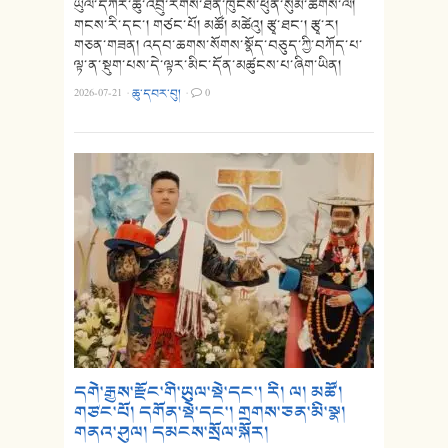
ཡུལ་དཀར་ཆུ་འབྲུ་རིགས་ཐོན་ཁུངས་ཕུན་སུམ་ཚོགས་ལ།
གངས་རི་དང་། གཙང་པོ། མཚོ། མཚེའུ། རྩྭ་ཐང་། རྩྭ་ར།
གཅན་གཟན། འདབ་ཆགས་སོགས་སྣོད་བཅུད་ཀྱི་བཀོད་པ་
ལྟ་ན་སྡུག་པས་དེ་ལྟར་མིང་དོན་མཚུངས་པ་ཞིག་ཡིན།
2026-07-21
·
ཆུ་དབར་བུ།
·
0
དགེ་རྒྱས་རྫོང་གི་ཡུལ་སྡེ་དང་། རི། ལ། མཚོ།
གཙང་པོ། དགོན་སྡེ་དང་། གྲགས་ཅན་མི་སྣ།
གནའ་ཤུལ། དམངས་སྲོལ་སྐོར།