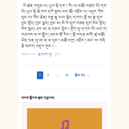
ལེ་ཚན་གསུམ་པ། ཡུལ་སྡེ་དང་། རི། ལ། མཚོ། གཙང་པོ། དང་
པོ། ཡུལ་སྡེ་ཆེ་ཁག དགེ་རྒྱས། བར་ཚོ། འབྲོང་པ། འབུར་ཀོང་
ལུང་པ། ཀོང་ཆེན། བརྒྱ་ཆུ་རབ། སྐེད་དཀར། ལྷོ་མ། སྣ་ཕུག
བྱང་སྟོད། བྱང་སྨད། བྱང་མ། སེ་ལེ་ཕུག གཟན་ཕུག སེང་སྟོད།
སེང་སྨད། ཤར་མ། ཞ་དམར་སྟེང་། གྲོག་ཕུ་དཀར་པོ། ཡག་ར།
གཤགས་མ་ཁ་སྦྱོར། ཤངས་རྡོ་རིང་། སྒོ་གཏན་མགོ། ཚྭ་མཚོ།
ཡོན་ཏན་ལུ་མ། ན་མ་ལུང་། མཚོ་བཀྲ། འབྲོང་། མང་ལ། གཞི་
རྩེ་མཁར། འབུར་གུང་།…
2026-07-18
·
ཆུ་དབར་བུ།
·
0
1
2
…
19
རྗེས་མ། →
གངས་ལྗོངས་སྙན་དབྱངས།