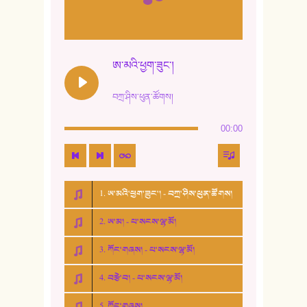
ཨ་མའི་ཕྱག་ཟུང་།
བཀྲ་ཤིས་ཕུན་ཚོགས།
00:00
1. ཨ་མའི་ཕྱག་ཟུང་། - བཀྲ་ཤིས་ཕུན་ཚོགས།
2. ཨ་མ། - པ་སངས་ལྷ་མོ།
3. ཀོང་གཞས། - པ་སངས་ལྷ་མོ།
4. བརྩེ་བ། - པ་སངས་ལྷ་མོ།
5. ཀོང་གཞས།