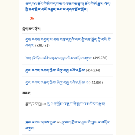
38. ཡབ་ཡུམ། - ཟླ་སྒྲོན།
ས་དགའ་རྫོང་གི་མིང་དང་ས་བབ་ཆགས་ཚུལ། རྫོང་གི་ལོ་རྒྱུས། བོད་
ཀྱི་ཆབ་སྲིད་འཕོ་འགྱུར་དང་ས་དགའ་རྫོང་སྐོར།
39. དྲིལ་བུའི་སྐལ་སྒྲ། - ཟླ་སྒྲོན།
36
40. ང་ཚོ་ཕན་ཚུན་མཇལ་ནས། - ཟླ་སྒྲོན།
ཀློག་མང་ཤོས།
41. མཚན་ཚོགས་ཞབས་བྲོ་སྣ་མང་། - བོད་གཞས་ཕྱོགས་བསྒྲིགས།
དུས་རབས་བདུན་པ་ནས་བཅུ་དགུའི་བར་གྱི་བརྡ་སྤྲོད་ཀྱི་དཔེ་ཐོ་
འགའ།
(830,481)
༄༅། །བོ་དོང་པའི་བསྟན་པ་བྱུང་རིམ་མདོར་བསྡུས།
(495,786)
དུང་དཀར་འཆད་ཁྲིད། ལེའུ་དགུ་པའི་འཕྲོས།
(454,234)
དུང་དཀར་འཆད་ཁྲིད། ལེའུ་དགུ་པའི་འཕྲོས། ༢
(452,003)
མཆན།
ཆུ་དབར་བུ།
on
རུ་ལག་གྲོམ་པ་རྒྱང་གི་བྱུང་བ་མདོར་བསྡུས།
སྐལ་བཟང་མཁས་གྲུབ།
on
རུ་ལག་གྲོམ་པ་རྒྱང་གི་བྱུང་བ་མདོར་
བསྡུས།