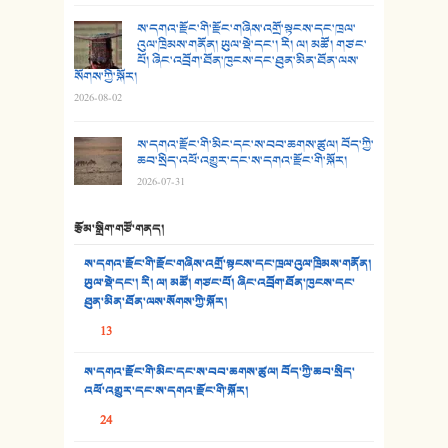
27. ལྕེ་བདེ་ཞོལ་གྱི་པང་གདན།
ས་དགའ་རྫོང་གི་རྫོང་གཞིས་འགྲོ་སྟངས་དང་ཁྲལ་
འུལ་ཁྲིམས་གནོན། ཡུལ་སྡེ་དང་། རི། ལ། མཚོ། གཙང་
28. སྟོད་གཞས། - ཕན་ཐོག
པོ། ཞིང་འབྲོག་ཐོན་ཁུངས་དང་ཐུན་མིན་ཐོན་ལས་
སོགས་ཀྱི་སྐོར།
29. རྣམ་བུ། - འཕྱོངས་ཞོལ་སྒྲོལ་མ།
2026-08-02
30. སི་ལིང་འབྲི་མོ། - ཕན་ཐོག
ས་དགའ་རྫོང་གི་མིང་དང་ས་བབ་ཆགས་ཚུལ། བོད་ཀྱི་
ཆབ་སྲིད་འཕོ་འགྱུར་དང་ས་དགའ་རྫོང་གི་སྐོར།
31. ཕ་ཡུལ་ཡར་ཀླུང་།
2026-07-31
32. ཨ་མ།
རྩོམ་སྒྲིག་གཙོ་གནད།
33. འཛོམས་པའི་ལམ།
ས་དགའ་རྫོང་གི་རྫོང་གཞིས་འགྲོ་སྟངས་དང་ཁྲལ་འུལ་ཁྲིམས་གནོན།
ཡུལ་སྡེ་དང་། རི། ལ། མཚོ། གཙང་པོ། ཞིང་འབྲོག་ཐོན་ཁུངས་དང་
34. ཉི་མ་སེམས་ལ་ཞོག་དང་། - ཟླ་སྒྲོན།
ཐུན་མིན་ཐོན་ལས་སོགས་ཀྱི་སྐོར།
13
35. ང་ཚོ་ཕན་ཚུན་མཇལ་ནས། - ཟླ་སྒྲོན།
ས་དགའ་རྫོང་གི་མིང་དང་ས་བབ་ཆགས་ཚུལ། བོད་ཀྱི་ཆབ་སྲིད་
36. ཟླ་གཞོན་སྙན་དབྱངས། - ཟླ་སྒྲོན།
འཕོ་འགྱུར་དང་ས་དགའ་རྫོང་གི་སྐོར།
37. མཚོ་སྔོན་པོ། - ཟླ་སྒྲོན།
24