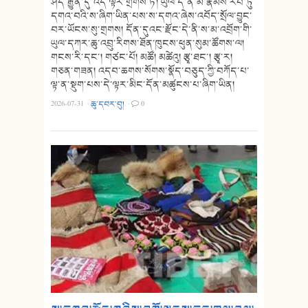
ཤོད་རྒྱུན་དུ་འདི་ལྟར་གྲགས་ཏེ། ཡུལ་དེ་ནི་མི་རྣམས་རབ་ཏུ་
དགའ་བའི་ས་ཞིག་ཡིན་པས་ས་དགའ་ཞེས་འབོད་སྲོལ་བྱུང་
བར་ཡོངས་སུ་གྲགས། དོན་དུའང་རྫོང་དེ་ནི་ས་མ་འབྲོག་གི་
ཡུལ་དཀར་ཆུ་འབྲུ་རིགས་ཐོན་ཁུངས་ཕུན་སུམ་ཚོགས་ལ།
གངས་རི་དང་། གཙང་པོ། མཚོ། མཚེའུ། རྩྭ་ཐང་། རྩྭ་ར།
གཅན་གཟན། འདབ་ཆགས་སོགས་སྣོད་བཅུད་ཀྱི་བཀོད་པ་
ལྟ་ན་སྡུག་པས་དེ་ལྟར་མིང་དོན་མཚུངས་པ་ཞིག་ཡིན།
2026-07-31
·
ཆུ་དབར་བུ།
·
0