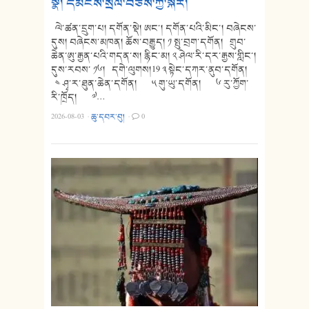
སྣ། དམངས་སྲོལ་བཅས་ཀྱི་སྐོར།
ལེ་ཚན་དྲུག་པ། དགོན་སྡེ། ཨང་། དགོན་པའི་མིང་། བཞེངས་
དུས། བཞེངས་མཁན། ཆོས་བརྒྱུད། ༡ སྤུ་བྲག་དགོན། གྲུབ་
ཆེན་ཨུ་རྒྱན་པའི་གདན་ས། རྙིང་མ། ༢ ཤེལ་རི་དར་རྒྱས་གླིང་།
དུས་རབས་ ༡༦། དགེ་ལུགས།19 ༣ སྟེང་དཀར་ནུབ་དགོན།
༤ ཤྭ་ར་ཐུན་ཆེན་དགོན། ༥ གུ་ཡུ་དགོན། ༦ རུ་ཀྱོག་
རི་ཁྲོད། ༧…
2026-08-03
·
ཆུ་དབར་བུ།
·
0