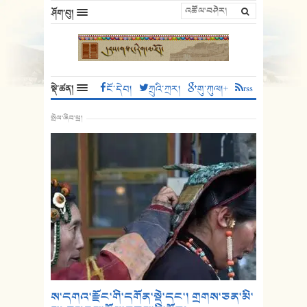
ཤོག་བུ།
སྡེ་ཚན།
ངོ་དེབ།
ཀྲུའི་ཀྲར།
གུ་ཀུལ།+
rss
སྤེལ་ཞིབ་ཕྲ།
ས་དགའ་རྫོང་གི་དགོན་སྡེ་དང་། གྲགས་ཅན་མི་