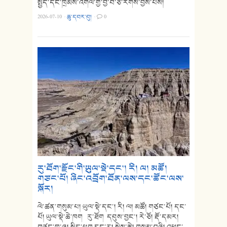
སྤྱོད་དང་ཁྲིམས་འགལ་གྱི་བྱ་བ་ཅི་རིགས་བྱས་པས།
2026-07-10
·
ཆུ་དབར་བུ།
·
0
རུ་ཐོག་རྫོང་གི་ཡུལ་སྡེ་དང་། རི། ལ། མཚོ།
གཙང་པོ། ཞིང་འབྲོག་ཐོན་ལས་དང་ཚོང་ལས་
སྐོར།
ལེ་ཚན་གསུམ་པ། ཡུལ་སྡེ་དང་། རི། ལ། མཚོ། གཙང་པོ། དང་
པོ། ཡུལ་སྡེ་ཆེ་ཁག རུ་ཐོག དབུས་བྱང་། རེ་ཅོ། རྡོ་དམར།
གཙང་ཁ་ཞ། སྐྱིད་ཕུག དུང་རུ། སྐྱེས་རྩེ། གསུམ་བཞི། འཕྲང་