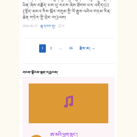
ཡིན་ཞེས་བརྗོད་པས་པུ་རངས་ཞེས་ཐོགས་པར་འདོད།[2]
《སྟོད་མངའ་རིས་སྐོར་གསུམ་གྱི་ལོ་རྒྱུས་འབེལ་གཏམ་རིན་
ཆེན་གཏེར་གྱི་ཕྲེང་བ།》ལས།
2026-06-19
·
ཆུ་དབར་བུ།
·
0
1
2
…
26
རྗེས་མ། →
གངས་ལྗོངས་སྙན་དབྱངས།
ཨ་མའི་ཕྱག་ཟུང་།