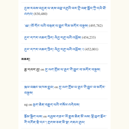
41. མཚན་ཚོགས་ཞབས་བྲོ་སྣ་མང་། - བོད་གཞས་ཕྱོགས་བསྒྲིགས།
དུས་རབས་བདུན་པ་ནས་བཅུ་དགུའི་བར་གྱི་བརྡ་སྤྲོད་ཀྱི་དཔེ་ཐོ་
འགའ།
(830,480)
༄༅། །བོ་དོང་པའི་བསྟན་པ་བྱུང་རིམ་མདོར་བསྡུས།
(495,782)
དུང་དཀར་འཆད་ཁྲིད། ལེའུ་དགུ་པའི་འཕྲོས།
(454,233)
དུང་དཀར་འཆད་ཁྲིད། ལེའུ་དགུ་པའི་འཕྲོས། ༢
(452,001)
མཆན།
ཆུ་དབར་བུ།
on
རུ་ལག་གྲོམ་པ་རྒྱང་གི་བྱུང་བ་མདོར་བསྡུས།
སྐལ་བཟང་མཁས་གྲུབ།
on
རུ་ལག་གྲོམ་པ་རྒྱང་གི་བྱུང་བ་མདོར་
བསྡུས།
ng
on
ཕྱག་ཆེན་བརྒྱུད་པའི་གསོལ་འདེབས།
རྩོམ་སྒྲིག་པས།
on
དབུས་གཙང་ལོ་རྒྱུས་ཆེན་མོ་ལས། ལྷོ་བྲག་རྫོང་
གི་དགོན་སྡེ་དང་། གྲགས་ཅན་མི་སྣ། གནའ་ཤུལ།