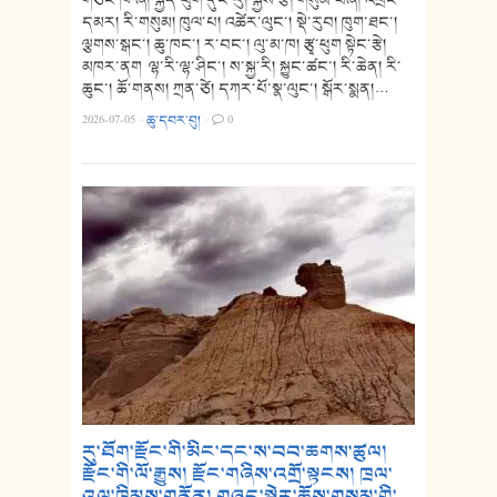
དམར། རི་གསུམ། ཁུལ་པ། འཚེར་ལུང་། སྡེ་རུབ། ཁུག་ཐང་།
ལྕགས་སྒང་། ཆུ་ཁང་། ར་བང་། ལུ་མ་ཁ། རྩྭ་ཕུག སྟེང་རྩེ།
མཁར་ནག ལྷ་རི་ལྷ་ཤིང་། ས་སྐྱ་རི། སྐྱུང་ཚང་། རི་ཆེན། རི་
ཆུང་། ཆོ་གནས། ཀྲན་ཙེ། དཀར་པོ་སྣ་ལུང་། སྒོར་སྨན།…
2026-07-05
·
ཆུ་དབར་བུ།
·
0
རུ་ཐོག་རྫོང་གི་མིང་དང་ས་བབ་ཆགས་ཚུལ།
རྫོང་གི་ལོ་རྒྱུས། རྫོང་གཞིས་འགྲོ་སྟངས། ཁྲལ་
འུལ་ཁྲིམས་གནོན། གཞུང་སྒེར་ཆོས་གསུམ་གྱི་