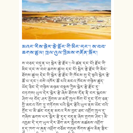
མའང་རིས་སྒེར་རྩེ་རྫོང་གི་མིང་དང་། ས་བབ་
ཆགས་ཚུལ། ཁྲལ་འུལ་ཁྲིམས་གནོན་སྐོར།
ས་བཅད་བདུན་པ། སྒེར་རྩེ་རྫོང་། ལེ་ཚན་དང་པོ། རྫོང་གི་
མིང་དང་ས་བབ་ཆགས་ཚུལ། དང་པོ། སྒེར་རྩེ་རྫོང་གི་མིང་
ཐོགས་ཚུལ། དེང་གི་སྒེར་རྩེ་རྫོང་གི་ཁོངས་སུ་དེ་སྔའི་སྒེར་རྩེ་
ཚོ་པ་དང་། བསེ་འཁོར་ཚོ་པའི་མངའ་ཁོངས་གཉིས་ཚུད་
ཡོད་ཅིང་དེ་གཉིས་མཉམ་བསྡུས་ཀྱིས་སྒེར་རྩེ་རྫོང་དུ་
བཏགས། ཡུལ་དེར་སྒེར་རྩེ་ཞེས་ཐོགས་དོན་ནི་བར་སྐབས་
ཤིག་ལ། བོད་ཤར་ཕྱོགས་ཨ་མདོ་ཁུལ་སོག་པོ་དུང་ཏོག་ཅན་
གྱི་མངའ་འོག་ཏུ་གཏོགས་པའི་སྒེར་རྩེའི་ཡུལ་ནས་ཡོང་བའི་
གྲོང་པ་མི་ཚང་བདུན་མངའ་རིས་བྱང་ཐང་འབྲོག་ཁུལ་དུ་
གཞིས་ཆགས་པར་སྒེར་རྩེ་དུད་བདུན་ཞེས་གྲགས་ཤིང་། མི་
འཁྱམ་དེ་དག་ཡུལ་དེར་ཐོག་མར་སླེབས་མཚམས་འབྲོག་
དུད་ཁག་ལ་རྐུན་འཕྲོག་བཅོམ་གསུམ་སོགས་ཚུལ་མིན་རྩིང་