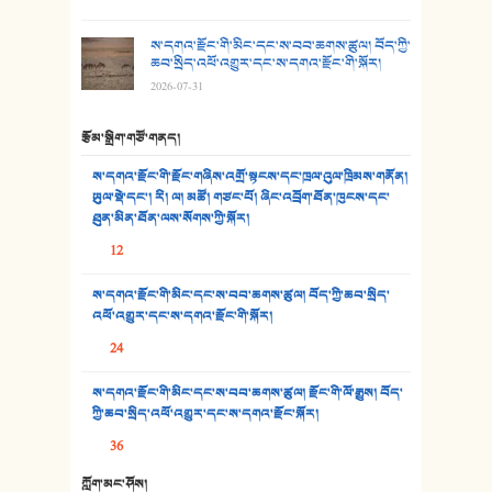
30. སི་ལིང་འབྲི་མོ། - ཕན་ཐོག
ས་དགའ་རྫོང་གི་མིང་དང་ས་བབ་ཆགས་ཚུལ། བོད་ཀྱི་
ཆབ་སྲིད་འཕོ་འགྱུར་དང་ས་དགའ་རྫོང་གི་སྐོར།
31. ཕ་ཡུལ་ཡར་ཀླུང་།
2026-07-31
32. ཨ་མ།
རྩོམ་སྒྲིག་གཙོ་གནད།
33. འཛོམས་པའི་ལམ།
ས་དགའ་རྫོང་གི་རྫོང་གཞིས་འགྲོ་སྟངས་དང་ཁྲལ་འུལ་ཁྲིམས་གནོན།
ཡུལ་སྡེ་དང་། རི། ལ། མཚོ། གཙང་པོ། ཞིང་འབྲོག་ཐོན་ཁུངས་དང་
34. ཉི་མ་སེམས་ལ་ཞོག་དང་། - ཟླ་སྒྲོན།
ཐུན་མིན་ཐོན་ལས་སོགས་ཀྱི་སྐོར།
12
35. ང་ཚོ་ཕན་ཚུན་མཇལ་ནས། - ཟླ་སྒྲོན།
ས་དགའ་རྫོང་གི་མིང་དང་ས་བབ་ཆགས་ཚུལ། བོད་ཀྱི་ཆབ་སྲིད་
36. ཟླ་གཞོན་སྙན་དབྱངས། - ཟླ་སྒྲོན།
འཕོ་འགྱུར་དང་ས་དགའ་རྫོང་གི་སྐོར།
37. མཚོ་སྔོན་པོ། - ཟླ་སྒྲོན།
24
38. ཡབ་ཡུམ། - ཟླ་སྒྲོན།
ས་དགའ་རྫོང་གི་མིང་དང་ས་བབ་ཆགས་ཚུལ། རྫོང་གི་ལོ་རྒྱུས། བོད་
ཀྱི་ཆབ་སྲིད་འཕོ་འགྱུར་དང་ས་དགའ་རྫོང་སྐོར།
39. དྲིལ་བུའི་སྐལ་སྒྲ། - ཟླ་སྒྲོན།
36
40. ང་ཚོ་ཕན་ཚུན་མཇལ་ནས། - ཟླ་སྒྲོན།
ཀློག་མང་ཤོས།