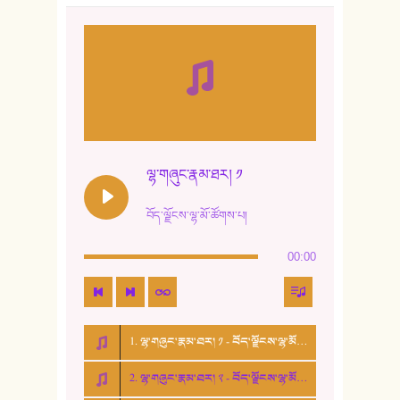
8. ཆང་གཞས།
9. ཆང་གཞས། ༢
10. ཆང་གཞས། ༣
11. ལོ་གསར།
12. ལོ་གསར། ༢
ལྷ་གཞུང་རྣམ་ཐར། ༡
13. ཆུང་འདྲིས། - ཟླ་སྒྲོན།
བོད་ལྗོངས་ལྷ་མོ་ཚོགས་པ།
14. སྙིང་རྗེ་མོ། - ཚེ་འགྱུར་མེད།
00:00
15. ཤམ་པ་ལ་ཡི་སྲས་མོ།
16. ལྷ་བུ་དར་བུ།
1. ལྷ་གཞུང་རྣམ་ཐར། ༡ - བོད་ལྗོངས་ལྷ་མོ་ཚོགས་པ།
17. ང་བོད་པ་ཡིན། - ཕུར་བུ་རྣམ་རྒྱལ།
2. ལྷ་གཞུང་རྣམ་ཐར། ༢ - བོད་ལྗོངས་ལྷ་མོ་ཚོགས་པ།
18. ང་ལ་བྱམས་པའི་ཨ་མ།