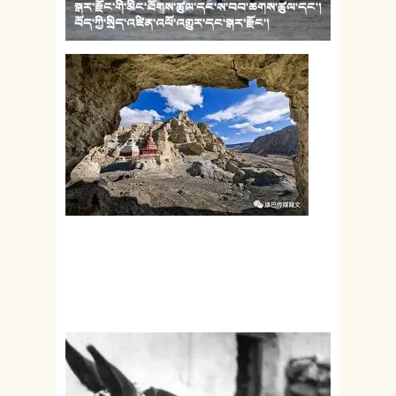
སྒར་རྫོང་གི་མིང་ཐོགས་ཚུལ་དང་ས་བབ་ཆགས་ཚུལ་དང་།
བོད་ཀྱི་སྲིད་འཛིན་འཕོ་འགྱུར་དང་སྒར་རྫོང་།
མངའ་རིས་སྒར་དཔོན་དང་སྤྱི་ཁྱབ་རིམ་བྱུང་།