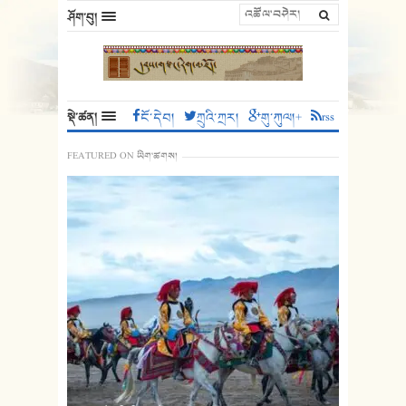
ཤོག་བུ།
སྡེ་ཚན།
ངོ་དེབ།
ཀྲུའི་ཀྲར།
གུ་ཀུལ།+
rss
FEATURED ON ཡིག་ཚགས།