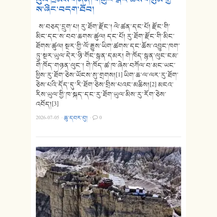
ས་ཞིང་བདག་ཐོབ།
ས་བཅད་དྲུག་པ། རུ་ཐོག་རྫོང་། ལེ་ཚན་དང་པོ། རྫོང་གི་
མིང་དང་ས་བབ་ཆགས་ཚུལ། དང་པོ། རུ་ཐོག་རྫོང་གི་མིང་
ཐོགས་ཚུལ། སྔར་གྱི་ལོ་རྒྱུས་ཡིག་ཚགས་དང་ཆོས་འབྱུང་ཁག་
ཏུ་སྔར་ཡུལ་དེར་ཉི་གོང་སྙན་དམར། གེ་ཁོད་སྙན་ལུང་ངམ་
གེ་ཁོད་གཉན་ལུང་། གེ་ཁོད་ཚ་ཁ་ཞེས་བཀོལ་བ་མང་ཡང་
ཕྱིས་རུ་ཐོག་ཅེས་ཡོངས་སུ་གྲགས།[1] ཡིག་ཆ་ལ་ལར་རུ་ཐོག་
ཅེས་པའི་དོད་དུ་རི་ཐོག་ཅེས་བྲིས་པའང་མཆིས།[2] མངའ་
རིས་ཡུལ་གྱི་ཁ་སྐད་དང་རུ་ཐོག་ཡུལ་མིས་རུ་རོག་ཅེས་
འབོད།[3]
2026-07-05
·
ཆུ་དབར་བུ།
·
0