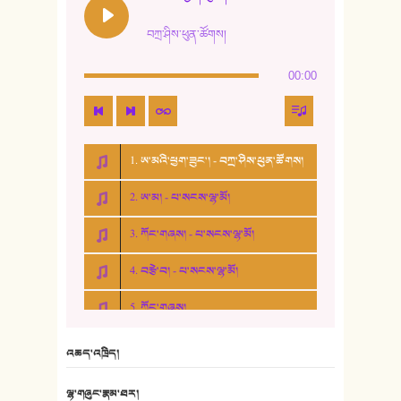
བཀྲ་ཤིས་ཕུན་ཚོགས།
00:00
1. ཨ་མའི་ཕྱག་ཟུང་། - བཀྲ་ཤིས་ཕུན་ཚོགས།
2. ཨ་མ། - པ་སངས་ལྷ་མོ།
3. ཀོང་གཞས། - པ་སངས་ལྷ་མོ།
4. བརྩེ་བ། - པ་སངས་ལྷ་མོ།
5. ཀོང་གཞས།
6. ཆོལ་གསུམ་བྲོ་གཞས། - སྒྲོན་གསལ།
འཆད་འཁྲིད།
7. ལྷག་སྒྲོན་ལགས།
ལྷ་གཞུང་རྣམ་ཐར།