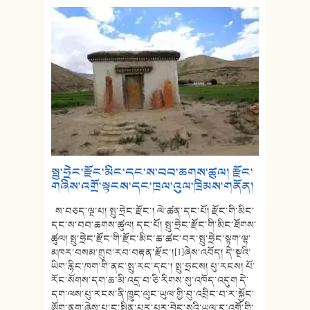
སྤུ་ཧྲེང་རྫོང་མིང་དང་ས་བབ་ཆགས་ཚུལ། རྫོང་
གཞིས་འགྲོ་སྟངས་དང་ཁྲལ་འུལ་ཁྲིམས་གནོན།
ས་བཅད་ལྔ་པ། སྤུ་ཧྲེང་རྫོང་། ལེ་ཚན་དང་པོ། རྫོང་གི་མིང་
དང་ས་བབ་ཆགས་ཚུལ། དང་པོ། སྤུ་ཧྲེང་རྫོང་གི་མིང་ཐོགས་
ཚུལ། སྤུ་ཧྲེང་རྫོང་གི་རྫོང་མིང་ཆ་ཚང་བར་སྤུ་ཧྲེང་སྟག་ལྷ་
མཁར་བསམ་གྲུབ་རབ་བརྟན་རྫོང་།[1]ཞེས་འབོད། དེ་སྔའི་
ཡིག་རྙིང་ཁག་གི་ནང་སྤུ་རང་དང་། སྤུ་ཧྲངས། པུ་རངས། པོ་
རོང་སོགས་དག་ཆ་མི་འདྲ་བ་ཅི་རིགས་སུ་འཁོད་འདུག དེ་
དག་ལས་པུ་རངས་ནི་ཁྱུང་ལུང་ཡུལ་གྱི་བུ་འབྲིང་བ་ར་སྐྱོང་
ཨོག་ནག་ཞེས་པ་ང་སྤྲིན་པུར་པུར་བྱེད་སའི་ཡུལ་དུ་འགྲོ་གི་