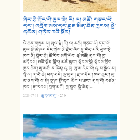
སྒེར་རྩེ་རྫོང་གི་ཡུལ་སྡེ། རི། ལ། མཚོ། གཙང་པོ་
དང་། འབྲོག་ལས་དང་ཐུན་མིན་ཐོན་ཁུངས། སྐྱེ་
དངོས། གཏེར་ཁའི་སྐོར།
ལེ་ཚན་གསུམ་པ། ཡུལ་སྡེ། རི། ལ། མཚོ། གཙང་པོ། དང་པོ།
ཡུལ་སྡེ་ཆེ་ཁག དེང་སྒེར་རྩེ་རྫོང་འོག་ཏུ་ཡོད་པའི་ཡུལ་སྡེ་
ཁག་ནི། སྒེར་རྩེ། ཚེ་རིང་མགོ་ལེབ། ཚྭ་མཚོ། བྲག་པོ། ཁྲ་
མདོངས། མཚོ་སྔོན་སྒོར། མཚོ་ཆུང་། སྡིངས་སྒོ། སྡིངས་ཁྲོག
གུར་ཆེན། རྒྱ་མཚོ། ན་ཆེན། ལུ་གུ ལུ་མ་རིང་པོ། ལུ་མ་སྒྲོལ་མ།
ལྷོ་མ། ན་བོ་ཆེ། ཕན་བདེ། ཆུ་ལུང་། རྫ་གདོང་། ཁང་ཆུང་། ལུ་
མ་ནག་པོ། ས་སྡེ། སྣ་ཁ་སྔོ་ནག མིག་པ་ཐང་། བྲག་པོ། བཙན་
ཁང་། རྟ་རབས། བྲག་མགོ། གྲ་སྦུག སྒྱེ་ཆེན།…
2026-07-11
·
ཆུ་དབར་བུ།
·
0