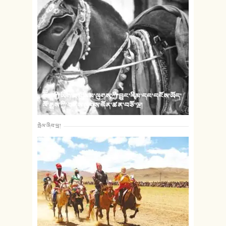
བོད་ཀྱི་ཡིག་ཟམ་ལམ་ལུགས་ཀྱི་བྱུང་རིམ་དང་དངོས་ཡོད་
ལོ་རྒྱུས་ཀྱི་གནས་ལུགས་དོན་ཚན་བཅོ་ལྔ།
སྤེལ་ཞིབ་ཕྲ།