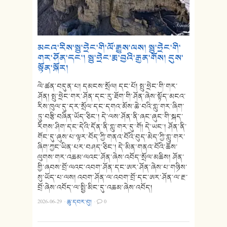
མངའ་རིས་སྤུ་ཧྲེང་གི་ལོ་རྒྱུས་ལས། སྤུ་ཧྲེང་གི་
གར་ཤོན་དང་། སྤུ་ཧྲེང་རྨ་བྱའི་རྒྱན་གོས། དུས་
སྟོན་སྐོར།
ལེ་ཚན་བདུན་པ། དམངས་སྲོལ། དང་པོ། སྤུ་ཧྲེང་གི་གར་
ཤོན། སྤུ་ཧྲེང་གར་ཤོན་དང་རུ་ཐོག་གི་ཤོན་ཞེས་སྟོད་མངའ་
རིས་ཁུལ་དུ་དར་སྲོལ་དང་དགའ་མོས་ཆེ་བའི་གླུ་གར་ཞིག་
ཏུ་བརྩི་བཞིན་ཡོད་ཅིང་། དེ་ལས་ཤོན་ནི་ཞང་ཞུང་གི་སྐད་
རིགས་ཤིག་དང་དེའི་དོན་ནི་གླུ་གར་དུ་གོ། དེ་ཡང་། ཤོན་ནི་
གོང་དུ་ཞུས་པ་ལྟར་བོད་ཀྱི་གནའ་བོའི་བུད་མེད་ཀྱི་གླུ་གར་
ཞིག་ཀྱང་ཡིན་པར་བཤད་ཅིང་། དེ་མིན་གནའ་བོའི་ཆོས་
ལུགས་གར་འཆམ་ལའང་ཤོན་ཞེས་འབོད་སྲོལ་མཆིས། ཤོན་
གྱི་ཞབས་བྲོ་ལའང་འབག་ཤོན་དང་ཨར་ཤོན་ཞེས་པ་གཉིས་
སུ་ཡོད་པ་ལས། འབག་ཤོན་ལ་འབག་བྲོ་དང་ཨར་ཤོན་ལ་རྔ་
བྲོ་ཞེས་འབོད་ལ་སྤྱི་མིང་དུ་འཆམ་ཞེས་འབོད།
2026-06-29
·
ཆུ་དབར་བུ།
·
0