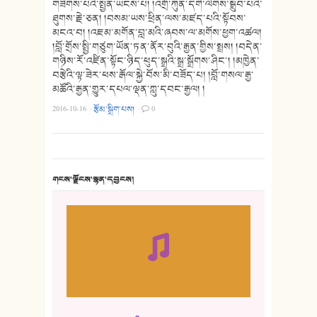
གཟིགས་པའི་སྤྱན་ཡངས་པ། །འགྲོ་ཀུན་དགེ་ལེགས་སྒྲུབ་པའི་
ཐུགས་རྗེ་ཅན། །བསམ་ཡས་ཕྲིན་ལས་མཛད་པའི་སྟོབས་
མངའ་བ། །འཇམ་མགོན་བླ་མའི་ཞབས་ལ་མགོས་ཕྱག་འཚལ།
།བློ་གྲོས་སྤྱི་གཙུག་ཡོན་ཏན་ནོར་བུའི་རྒྱན་གྱིས་སྤྲས། །བདེན་
གཉིས་རོ་འཛིན་སྟོང་ཉིད་ཕུད་སྒྲའི་སྒྲ་སྒྲོགས་ཤིང་། །མཁྱེན་
བརྩེའི་ལྟ་ཟེར་ཕས་རྒོལ་སྐྱེ་བོས་མི་བཟོད་པ། །བློ་གསལ་རྒྱ་
མཚོའི་རྒྱན་གྱུར་དཔལ་ལྡན་ཀླུ་དབང་རྒྱལ། །
2016-10-16
·
རྩོམ་སྒྲིག་པས།
·
0
གངས་ལྗོངས་སྙན་དབྱངས།