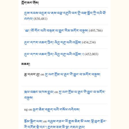
40. ང་ཚོ་ཕན་ཚུན་མཇལ་ནས། - ཟླ་སྒྲོན།
ཀློག་མང་ཤོས།
41. མཚན་ཚོགས་ཞབས་བྲོ་སྣ་མང་། - བོད་གཞས་ཕྱོགས་བསྒྲིགས།
དུས་རབས་བདུན་པ་ནས་བཅུ་དགུའི་བར་གྱི་བརྡ་སྤྲོད་ཀྱི་དཔེ་ཐོ་
འགའ།
(830,481)
༄༅། །བོ་དོང་པའི་བསྟན་པ་བྱུང་རིམ་མདོར་བསྡུས།
(495,786)
དུང་དཀར་འཆད་ཁྲིད། ལེའུ་དགུ་པའི་འཕྲོས།
(454,234)
དུང་དཀར་འཆད་ཁྲིད། ལེའུ་དགུ་པའི་འཕྲོས། ༢
(452,003)
མཆན།
ཆུ་དབར་བུ།
on
རུ་ལག་གྲོམ་པ་རྒྱང་གི་བྱུང་བ་མདོར་བསྡུས།
སྐལ་བཟང་མཁས་གྲུབ།
on
རུ་ལག་གྲོམ་པ་རྒྱང་གི་བྱུང་བ་མདོར་
བསྡུས།
ng
on
ཕྱག་ཆེན་བརྒྱུད་པའི་གསོལ་འདེབས།
རྩོམ་སྒྲིག་པས།
on
དབུས་གཙང་ལོ་རྒྱུས་ཆེན་མོ་ལས། ལྷོ་བྲག་རྫོང་
གི་དགོན་སྡེ་དང་། གྲགས་ཅན་མི་སྣ། གནའ་ཤུལ།