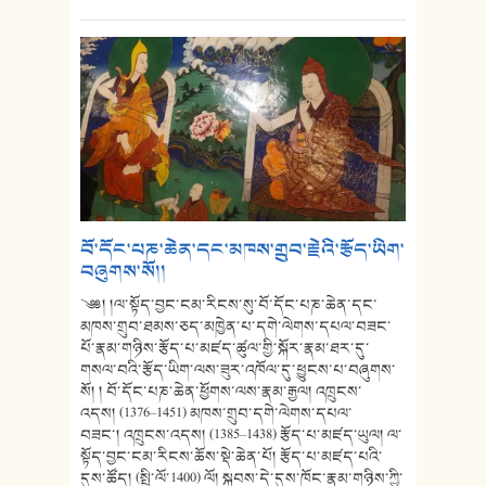
བོ་དོང་པཎ་ཆེན་དང་མཁས་གྲུབ་རྗེའི་རྩོད་ཡིག་
བཞུགས་སོ།།
༄༅། །ལ་སྟོད་བྱང་ངམ་རིངས་སུ་བོ་དོང་པཎ་ཆེན་དང་
མཁས་གྲུབ་ཐམས་ཅད་མཁྱེན་པ་དགེ་ལེགས་དཔལ་བཟང་
པོ་རྣམ་གཉིས་རྩོད་པ་མཛད་ཚུལ་གྱི་སྐོར་རྣམ་ཐར་དུ་
གསལ་བའི་རྩོད་ཡིག་ལས་ཟུར་འཁོལ་དུ་ཕྱུངས་པ་བཞུགས་
སོ། ། བོ་དོང་པཎ་ཆེན་ཕྱོགས་ལས་རྣམ་རྒྱལ། འཁྲུངས་
འདས། (1376–1451) མཁས་གྲུབ་དགེ་ལེགས་དཔལ་
བཟང་། འཁྲུངས་འདས། (1385–1438) རྩོད་པ་མཛད་ཡུལ། ལ་
སྟོད་བྱང་ངམ་རིངས་ཆོས་སྡེ་ཆེན་པོ། རྩོད་པ་མཛད་པའི་
དུས་ཚོད། (སྤྱི་ལོ་1400) ལོ། སྐབས་དེ་དུས་ཁོང་རྣམ་གཉིས་ཀྱི་