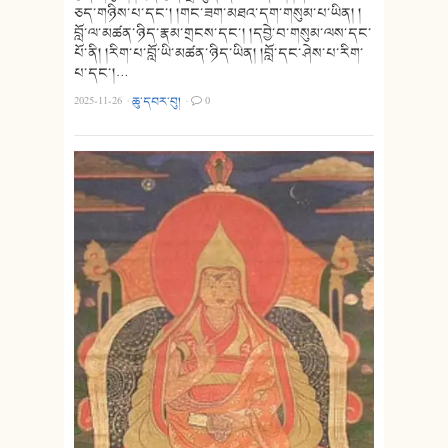
ཅད་གཉིས་པ་དང་། །གང་ཟག་མཐའ་དག་གསུམ་པ་ཡིན། །
བློ་ལ་མཚན་ཉིད་རྣམ་གྲངས་དང་། །དབྱེ་བ་གསུམ་ལས་དང་
པོ་ནི། །རིག་པ་བློ་ཡི་མཚན་ཉིད་ཡིན། །བློ་དང་ཤེས་པ་རིག་
པ་དང་།…
2025-11-26
·
ཆུ་དབར་བུ།
·
0