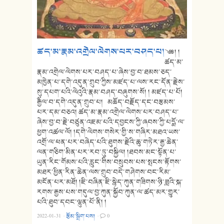
ཚད་མ་རྣམ་འགྲེལ་ལེགས་པར་བཤད་པ།
༄༅། །
ཚད་མ་
རྣམ་འགྲེལ་ལེགས་པར་བཤད་པ་ཞེས་བྱ་བ་ཐམས་ཅད་
མཁྱེན་པ་དགེ་འདུན་གྲུབ་ཀྱིས་མཛད་པ་ལས་རང་དོན་རྗེས་
སུ་དཔག་པའི་ལེའུའི་རྣམ་བཤད་བཞུགས་སོ། ། མཛད་པ་པོ།
༸རྒྱལ་བ་དགེ་འདུན་གྲུབ་པ། མཆོད་བརྗོད་དང་བརྩམས་
པར་དམ་བཅའ། ཚད་མ་རྣམ་འགྲེལ་ལེགས་པར་བཤད་པ་
ཞེས་བྱ་བ་རྗེ་བཙུན་འཇམ་པའི་དབྱངས་ཀྱི་ཞབས་ཀྱི་པདྨོ་ལ་
ཕྱག་འཚལ་ལོ། །དགེ་ལེགས་གསེར་གྱི་ས་གཞིར་མཐའ་ཡས་
འགྲོ་ལ་ཕན་པར་བཞེད་པའི་ཐུགས་རྗེའི་ཆུ་གཏེར་རྒྱ་ཆེན་
ལན་གཅིག་མིན་པར་རབ་ཏུ་བསྐྱིལ། །ཐབས་མང་སྟོན་པ་
ཡུན་རིང་གོམས་པའི་རླུང་གིས་བསྲུབས་པས་སྤངས་རྟོགས་
མཐར་ཕྱིན་རིན་ཆེན་ལས་གྲུབ་བདེ་གཤེགས་བང་རིམ་
མངོན་པར་མཐོ། །ཇི་བཞིན་ཇི་སྙེད་ཀུན་གཟིགས་ཉི་ཟླའི་སྐ་
རགས་རྒྱས་པས་གདུལ་བྱ་ཀུན་སྐྱོབ་ཀུན་ལ་ཚད་མར་གྱུར་
པའི་ཐུབ་དབང་ལྷུན་པོ་ནི། །
2022-01-31
·
རྩོམ་སྒྲིག་པས།
·
0