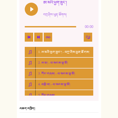
ཨ་མའི་ཕྱག་ཟུང་།
བཀྲ་ཤིས་ཕུན་ཚོགས།
00:00
1. ཨ་མའི་ཕྱག་ཟུང་། - བཀྲ་ཤིས་ཕུན་ཚོགས།
2. ཨ་མ། - པ་སངས་ལྷ་མོ།
3. ཀོང་གཞས། - པ་སངས་ལྷ་མོ།
4. བརྩེ་བ། - པ་སངས་ལྷ་མོ།
5. ཀོང་གཞས།
6. ཆོལ་གསུམ་བྲོ་གཞས། - སྒྲོན་གསལ།
འཆད་འཁྲིད།
7. ལྷག་སྒྲོན་ལགས།