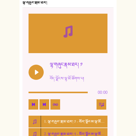
ལྷ་གཞུང་རྣམ་ཐར།
8. ཆང་གཞས།
9. ཆང་གཞས། ༢
10. ཆང་གཞས། ༣
11. ལོ་གསར།
12. ལོ་གསར། ༢
ལྷ་གཞུང་རྣམ་ཐར། ༡
13. ཆུང་འདྲིས། - ཟླ་སྒྲོན།
བོད་ལྗོངས་ལྷ་མོ་ཚོགས་པ།
14. སྙིང་རྗེ་མོ། - ཚེ་འགྱུར་མེད།
00:00
15. ཤམ་པ་ལ་ཡི་སྲས་མོ།
16. ལྷ་བུ་དར་བུ།
1. ལྷ་གཞུང་རྣམ་ཐར། ༡ - བོད་ལྗོངས་ལྷ་མོ་ཚོགས་པ།
17. ང་བོད་པ་ཡིན། - ཕུར་བུ་རྣམ་རྒྱལ།
2. ལྷ་གཞུང་རྣམ་ཐར། ༢ - བོད་ལྗོངས་ལྷ་མོ་ཚོགས་པ།
18. ང་ལ་བྱམས་པའི་ཨ་མ།