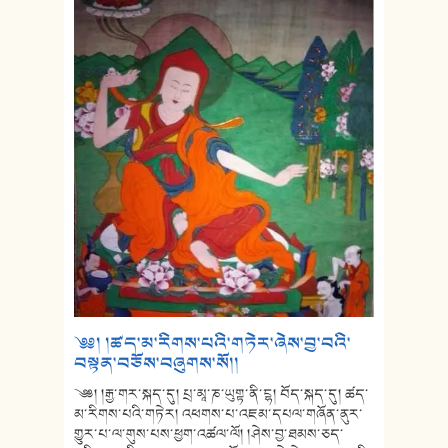
༄༅། །ཚད་མ་རིགས་པའི་གཏེར་ཞེས་བྱ་བའི་
བསྟན་བཅོས་བཞུགས་སོ།།
༄༅། །རྒྱ་གར་སྐད་དུ། པྲ་མཱ་ཎ་ཡུགྟ་ནི་ངྷ། བོད་སྐད་དུ། ཚད་
མ་རིགས་པའི་གཏེར། འཕགས་པ་འཇམ་དཔལ་གཞོན་ནུར་
གྱུར་པ་ལ་གུས་པས་ཕྱག་འཚལ་ལོ། །ཤེས་བྱ་ཐམས་ཅད་