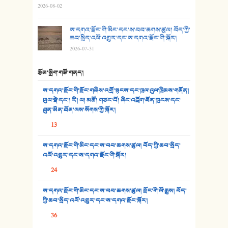
29. རྣམ་བུ། - འཕྱོངས་ཞོལ་སྒྲོལ་མ།
2026-08-02
30. སི་ལིང་འབྲི་མོ། - ཕན་ཐོག
ས་དགའ་རྫོང་གི་མིང་དང་ས་བབ་ཆགས་ཚུལ། བོད་ཀྱི་
ཆབ་སྲིད་འཕོ་འགྱུར་དང་ས་དགའ་རྫོང་གི་སྐོར།
31. ཕ་ཡུལ་ཡར་ཀླུང་།
2026-07-31
32. ཨ་མ།
རྩོམ་སྒྲིག་གཙོ་གནད།
33. འཛོམས་པའི་ལམ།
ས་དགའ་རྫོང་གི་རྫོང་གཞིས་འགྲོ་སྟངས་དང་ཁྲལ་འུལ་ཁྲིམས་གནོན།
ཡུལ་སྡེ་དང་། རི། ལ། མཚོ། གཙང་པོ། ཞིང་འབྲོག་ཐོན་ཁུངས་དང་
34. ཉི་མ་སེམས་ལ་ཞོག་དང་། - ཟླ་སྒྲོན།
ཐུན་མིན་ཐོན་ལས་སོགས་ཀྱི་སྐོར།
13
35. ང་ཚོ་ཕན་ཚུན་མཇལ་ནས། - ཟླ་སྒྲོན།
ས་དགའ་རྫོང་གི་མིང་དང་ས་བབ་ཆགས་ཚུལ། བོད་ཀྱི་ཆབ་སྲིད་
36. ཟླ་གཞོན་སྙན་དབྱངས། - ཟླ་སྒྲོན།
འཕོ་འགྱུར་དང་ས་དགའ་རྫོང་གི་སྐོར།
37. མཚོ་སྔོན་པོ། - ཟླ་སྒྲོན།
24
38. ཡབ་ཡུམ། - ཟླ་སྒྲོན།
ས་དགའ་རྫོང་གི་མིང་དང་ས་བབ་ཆགས་ཚུལ། རྫོང་གི་ལོ་རྒྱུས། བོད་
ཀྱི་ཆབ་སྲིད་འཕོ་འགྱུར་དང་ས་དགའ་རྫོང་སྐོར།
39. དྲིལ་བུའི་སྐལ་སྒྲ། - ཟླ་སྒྲོན།
36