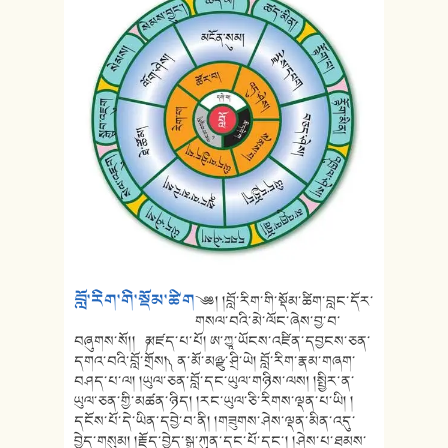
བློ་རིག་གི་སྡོམ་ཚིག
༄༅། །བློ་རིག་གི་སྡོམ་ཚིག་བླང་དོར་
གསལ་བའི་མེ་ལོང་ཞེས་བྱ་བ་
བཞུགས་སོ།། ༼མཛད་པ་པོ། ཨ་ཀྱཱ་ཡོངས་འཛིན་དབྱངས་ཅན་
དགའ་བའི་བློ་གྲོས།༽ ན་མོ་མཉྫུ་ཤྲི་ཡེ། བློ་རིག་རྣམ་གཞག་
བཤད་པ་ལ། །ཡུལ་ཅན་བློ་དང་ཡུལ་གཉིས་ལས། །སྤྱིར་ན་
ཡུལ་ཅན་གྱི་མཚན་ཉིད། །རང་ཡུལ་ཅི་རིགས་ལྡན་པ་ཡི། །
དངོས་པོ་དེ་ཡིན་དབྱེ་བ་ནི། །གཟུགས་ཤེས་ལྡན་མིན་འདུ་
བྱེད་གསུམ། །རྗོད་བྱེད་སྒྲ་ཀུན་དང་པོ་དང་། །ཤེས་པ་ཐམས་