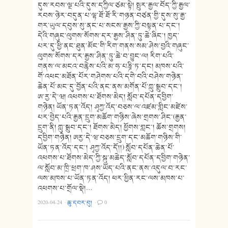
དུས་རབས་ལྔ་པའི་དུས་དཀྱིལ་ཙམ་སྟེ། སྤུར་རྒྱལ་བོད་ཀྱི་རྒྱལ་
རབས་ཉེར་བདུན་པ་ལྷ་ཐོ་ཐོ་རི་གཉན་བཙན་གྱི་དུས་སུ་རྒྱ་
གར་ཡུལ་དབུས་སུ་ནང་པ་སངས་རྒྱས་ཀྱི་བསྟན་པ་དང་།
དེའི་གཞུང་ལུགས་སོགས་དར་རྒྱས་ཤིན་ཏུ་ཆེ་ཞིང་། ཁྱད་
པར་དུ་ཕྱི་ནང་ཐུན་མོང་གི་རིག་གནས་སམ་ཤེས་བྱའི་གཞུང་
ལུགས་སོགས་དར་རྒྱས་ཤིན་ཏུ་ཆེ་བ་བྱུང་ལ། རིག་པའི་
གནས་ལ་མངའ་བརྙེས་པའི་མ་ཧ་པཎྜི་ཏ་དང། མཁས་པའི་
གོ་འཕང་མཐོན་པོར་གཤེགས་པའི་དགེ་བའི་བཤེས་གཉེན་
ཆེན་པོ་མང་དུ་བྱོན་པའི་ནང་ནས་མགོན་པོ་ཀླུ་སྒྲུབ་དང་།
ཨ་རྱ་དེ་ཝ། འཕགས་པ་ཐོགས་མེད། སློབ་དཔོན་དབྱིག་
གཉེན། ཡོན་ཏན་འོད། ཤྭཀྱ་འོད་བཅས་ལ་འཛམ་གླིང་མཛེས་
པར་བྱེད་པའི་རྒྱན་དྲུག་མཆོག་གཉིས་ཞེས་གྲགས་ཤིང་(རྒྱན་
དྲུག་ནི། ཀླུ་སྒྲུབ་དང་། ཐོགས་མེད། ཕྱོགས་གླང་། ཆོས་གྲགས།
དབྱིག་གཉེན། ཨརྱ་དེ་ཝ་བཅས་དྲུག་དང་མཆོག་གཉིས་གི་
ཡོན་ཏན་འོད་དང་། ཤྭཀྱ་འོད་དོ།།) སློབ་དཔོན་ཆེན་པོ་
འཕགས་པ་ཐོགས་མེད་ཀྱི་སྐུ་མཆེད་སློབ་དཔོན་དབྱིག་གཉེན་
ལ་སློབ་མ་ཁྲི་ཕྲག་ཁ་ཤས་ཡོད་པའི་ནང་ནས་འདུལ་བ་རང་
ལས་མཁས་པ་ཡོན་ཏན་འོད། ཕར་ཕྱིན་རང་ལས་མཁས་པ་
འཕགས་པ་གྲོལ་སྡེ།…
2020-04-24
·
ཆུ་དབར་བུ།
·
0