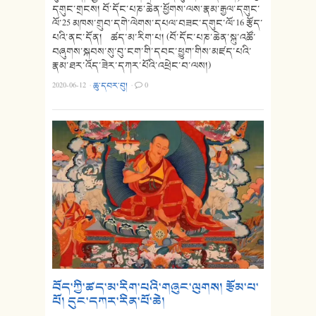
དགུང་གྲངས། བོ་དོང་པཎ་ཆེན་ཕྱོགས་ལས་རྣམ་རྒྱལ་དགུང་
ལོ་25 མཁས་གྲུབ་དགེ་ལེགས་དཔལ་བཟང་དགུང་ལོ་16 རྩོད་
པའི་ནང་དོན། ཚད་མ་རིག་པ། (བོ་དོང་པཎ་ཆེན་སྐུ་འཚོ་
བཞུགས་སྐབས་སུ་བུ་ངག་གི་དབང་ཕྱུག་གིས་མཛད་པའི་
རྣམ་ཐར་འོད་ཟེར་དཀར་པོའི་འཕྲེང་བ་ལས།)
2020-06-12
·
ཆུ་དབར་བུ།
·
0
བོད་ཀྱི་ཚད་མ་རིག་པའི་གཞུང་ལུགས། རྩོམ་པ་
པོ། དུང་དཀར་རིན་པོ་ཆེ།