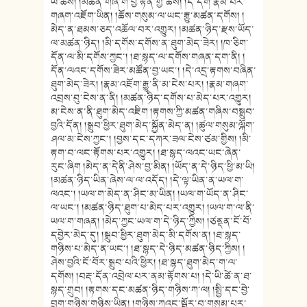
ཡི་ཆོས། །མཚན་གཞི་གོ་བྱ་རྟེན་གྱི་ཆོས། །དེ་དག་རྣམ་པར་
གཞག་འཇོག་ཡིན། །ཆོས་གསུམ་ལ་ཡང་རྒྱུ་མཚན་དགོས། །
མེད་ན་ཐམས་ཅད་འཆོལ་བར་འགྱུར། །མཚན་ཉིད་རྫས་ཡོད་
ལ་མཚན་ཉིད། །མི་དགོས་དགོས་ན་ཐུག་མེད་ཟེར། །ཁ་ཅིག་
དོན་ལ་མི་དགོས་ཀྱང་། །ཐ་སྙད་ལ་དགོས་གཞན་དག་ནི། །
དོན་ལའང་དགོས་ཟེར་མཚོན་བྱ་ཡང་། །དེ་འདྲ་རྟགས་བཞིན་
ཐུག་མེད་ཟེར། །རྣམ་འཇོག་རྒྱུ་ནི་མ་ངེས་པར། །རྣམ་གཞག་
འབྲས་བུ་ངེས་ན་ནི། །མཚན་ཉིད་དགོས་པ་མེད་པར་འགྱུར།
མ་ངེས་ན་ནི་ཐུག་མེད་འཇིག །རྟགས་ཀྱི་མཚན་གཞིས་བསྒྲུབ་
བྱའི་དོན། །སྒྲུབ་ཕྱིར་ཐུག་མེད་སྐྱོན་མེད་ན། །ཚུལ་གསུམ་ལྐོག་
ཤལ་མ་ངེས་ཀྱང་། །བྱས་དང་དཀར་ཟལ་ངེས་ཙམ་གྱིས། །མི་
རྟག་བ་ལང་རྟོགས་པར་འགྱུར། །ཐ་སྙད་ལའང་ཡང་ཞེན་
རུང་ཞིག །མེད་ན་དེནི་ཤེས་བྱ་མིན། །ཡོད་ན་དེ་ཉིད་ཕྱི་མ་ཡི།
།མཚན་ཉིད་ཡིན་ཞེས་ལ་ལ་འདོད། །དེ་ལྟ་ཡིན་ན་ཡལ་ག་
ལའང་། །ཡལ་ག་མེད་ན་ཤིང་མ་ཡིན། །ཡལ་ག་ཡོད་ན་ཤིང་
ལ་ཡང་། །མཚན་ཉིད་ཐུག་པ་མེད་པར་འགྱུར། །ཡལ་ག་ལ་ནི་
ཡལ་ག་གཞན། །མེད་ཀྱང་ཡལ་ག་དེ་ཉིད་ཀྱིས། །ཙནྡན་ངོ་བོ་
དབྱེར་མེད་དུ། །སྒྲུབ་ཕྱིར་ཐུག་མེད་མི་དགོས་ན། །ཐ་སྙད་
གཉིས་པ་མེད་ན་ཡང་། །ཐ་སྙད་དེ་ཉིད་མཚན་ཉིད་ཀྱིས། །
ཤེས་བྱའི་ངོ་བོར་སྒྲུབ་པའི་ཕྱིར། །ཐ་སྙད་ཐུག་མེད་ག་ལ་
དགོས། །བརྡ་དོན་འབྲེལ་པར་ནམ་རྟོགས་པ། །དེ་ཡི་ཚེ་ན་ཐ་
སྙད་གྲུབ། །རྟགས་དང་མཚན་ཉིད་གཉིས་ཀ་ལ། །སྤྱི་དང་བྱེ་
བྲག་གཉིས་གཉིས་ཡིན། །གཉིས་ཀའང་སྦྱོར་བ་གསུམ་པར་