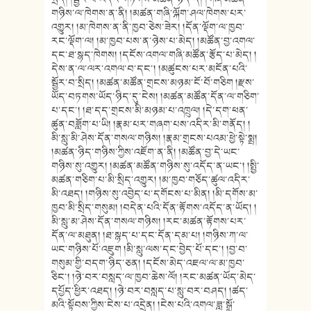
གཉིས་ལ་ཁེགས་ན་ནི། །མཚན་གཞི་ལྐོག་ཤལ་ཁེགས་པར་
འགྱུར། །མ་ཁེགས་ན་ནི་ཁྱབ་ཅེས་ཟེར། །དོན་ལྡོག་ལ་ཁྱབ་
རང་ལྡོག་ལ། །མ་ཁྱབ་པས་ན་ཉེས་པ་མེད། །མཚོན་བྱ་འགལ་
དང་ཐ་སྙད་ཁེགས། །དངོས་འགལ་གཞི་མཚོན་རྩོད་པ་མེད། །
དེས་ན་ལ་ལར་འགལ་བ་དང་། །མཚུངས་པར་མངོན་པའི་
སྦྱོར་བ་སྲིད། །མཚན་མཚོན་གྲངས་མཉམ་ངོ་བོ་གཅིག །རྫས་
ཡོད་བཏགས་ཡོད་ཉིད་དུ་ངེས། །མཚན་མཚོན་དོན་ལ་གཅིག་
པ་དང་། །ཐ་དད་གྲངས་མི་མཉམ་པ་འཁྲུལ། །དེ་དག་ཕན་
ཚུན་བཟློག་པ་ཡི། །རྣམ་པར་གཞག་པས་འདིར་མི་གནོད། །
མི་སླུ་མི་ཤེས་དོན་གསལ་གཉིས། །རྣམ་གྲངས་པའམ་ཕྱེ་སྟེ་སྨྲ།
།མཚན་ཉིད་གཉིས་ཀྱིས་འཇོག་ན་ནི། །མཚོན་བྱ་དེ་ཡང་
གཉིས་སུ་འགྱུར། །མཚན་མཚོན་གཉིས་སུ་འདོད་ན་ཡང་། །སྤྱི་
མཚན་གཅིག་པ་མི་སྲིད་འགྱུར། །མ་ཁྱབ་གཅོད་ཚུལ་འདིར་
མི་འཐད། །གཉིས་སུ་འབྱེད་པ་དགོངས་པ་མིན། །མི་དགོས་མ་
ཁྱབ་མི་སྲིད་གསུམ། །བདེན་པའི་དོན་རྟོགས་འདོད་ན་ཡོད། །
མི་སླུ་མ་ཤེས་དོན་གསལ་གཉིས། །རང་མཚན་རྟོགས་པར་
དོན་ལ་མཐུན། །ཐ་སྙད་པ་དང་དོན་དམ་པ། །གཉིས་ཀ་ལ་
ཡང་གཉིས་པོ་འཇུག །མི་སླུ་ལས་དང་བྱེད་པོ་དང་། །བྱ་བ་
གསུམ་གྱི་བདག་ཉིད་ཅན། །དངོས་མེད་འཇལ་ལ་མ་ཁྱབ་
ཅིང་། །ཉེ་བར་བསླད་ལ་ཁྱབ་ཆེས་ལོ། །རང་མཚན་ཡོད་མེད་
དཔྱོད་ཕྱིར་འཐད། །ཉེ་བར་བསླད་པ་སླུ་བར་བཤད། །ཚད་
མའི་སྟོབས་ཀྱིས་ངེས་པ་འདྲེན། །ངེས་པའི་འགལ་ཟླ་སྒྲོ་