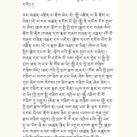
པའོ།། །།
རང་མཚན་འཛིན་པ་རྟོག་མེད་དེ། །སྤྱི་འཛིན་པ་ནི་རྟོག་པ་
ཡིན། །དེ་ལ་རང་མཚན་དངོས་པོ་སྟེ། །སྤྱི་ནི་དངོས་པོར་གྲུབ་
པ་མེད། །རྫས་དང་ལྡོག་པ་སྤྱི་བྱེ་བྲག །སྒྲུབ་དང་གཞན་སེལ་
རྟོག་མི་རྟོག །གཞན་དག་རྣམ་གཞག་གཞན་དུ་འཆད། །ཁོ་བོ་
གཞུང་བཞིན་འཆད་པར་འདོད། །རྗེས་དཔག་དངོས་པོར་མི་
འཛིན་པས། །དེ་ལ་རྫས་ཆོས་འཐད་མ་ཡིན། །སེལ་བ་ཡིན་
ཕྱིར་རྗེས་དཔག་ནི། །ལྡོག་པའི་སྒོ་ནས་གྲུབ་པར་བཞེད། །
གཞན་དང་རང་གི་དངོས་པོ་ལས། །ལྡོག་པར་བྱེད་པ་སྤྱི་བྱེ་
བྲག །ཐད་ཀ་དང་ནི་གོང་མ་ཡི། །སྤྱི་དང་བྱེ་བྲག་གཉིས་
གཉིས་ཡོད། །ཐད་ཀའི་བྱེ་བྲག་རྫས་ཐ་དད། །གོང་མའི་བྱེ་བྲག་
གཅིག་པ་བཀག །ཁ་ཅིག་ཐ་དད་ཡིན་ཞེས་ཟེར། །ཐ་དད་སྣང་
རུང་མེད་པས་ཁེགས། །ཁ་ཅིག་རྫས་གཅིག་ཡིན་ཞེས་ཟེར། །
རྫས་གཅིག་ན་ཡང་སྣང་རུང་མིན། །ཡུལ་དུས་རྣམ་པ་འགལ་
བ་ཡི། །བྱེ་བྲག་སྤྱི་གཅིག་དང་འབྲེལ་ན། །སྐྱེ་འཇིག་ངོ་བོ་
གཅིག་ཏུ་འགྱུར། །མིན་ན་གཅིག་ལ་ཆ་གཉིས་འགལ། །སྤྱི་དང་
བྱེ་བྲག་རྫས་གཅིག་ན། །ཡན་ལག་ཅན་ཡང་ཇི་ལྟར་དགག །
དབང་པོའང་རྟོག་བཅས་ཉིད་དུ་ཐལ། །འགལ་བ་ཀུན་ཀྱང་
རྫས་གཅིག་འགྱུར། །བྱེ་བྲག་རེ་རེ་དང་འབྲེལ་པའི། །སྤྱི་ཡང་
དུ་མ་ཡོད་ཅེ་ན། །མཚན་ཉིད་མི་འགྲུབ་དགག་སྒྲུབ་ཀྱི། །རྣམ་
པར་གཞག་པའང་འཇིག་པར་འགྱུར། །མཚན་ཉིད་མཚུངས་