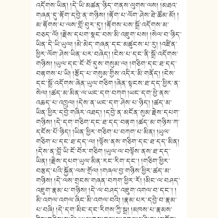
འདོགས་ཡིན། །དེ་ཡི་མཚན་ཉིད་གནས་ལུགས་ལས། །མཐའ་
གཞན་དུ་རྟོག་དབྱེ་ན་གཉིས། །རྟོག་པ་ལོག་ཤེས་ཐེ་ཚོམ་མོ། །
མ་རྟོགས་པ་ལས་གློ་བུར་དུ། །རྟོགས་པས་སྒྲོ་འདོགས་མ་
བཅད་ལོ། །རྗེས་དཔག་སྣང་བས་མི་འཇུག་པས། །སེལ་བ་ཉིད་
ཡིན་དེ་ཡི་ཡུལ། །མེ་མེད་གཞན་དང་མཚུངས་པ་རུ། །འཛིན་
ཕྱིར་ལོག་ཤེས་ཡིན་པར་བཞེད། །ངེས་པ་དང་ནི་སྒྲོ་འདོགས་
གཉིས། །ཡུལ་དང་ངོ་བོ་དུས་གསུམ་ལ། །གཅིག་དང་ཐ་དད་
བརྟགས་པ་ཡི། །རྩོད་པ་གསུམ་གྱིས་འདིར་མི་གནོད། །ངེས་
དང་སྒྲོ་འདོགས་ཞེན་ཡུལ་གཅིག །ཞེན་སྟངས་ཐ་དད་ཕྱིར་ན་
སེལ། །ཚད་མ་མིན་ལ་ཡང་དག་བཀག །ཡང་དག་ཕྱེ་ནས་
འཆད་པ་འཁྲུལ། །དེས་ན་ཡང་དག་ཤེས་པ་ཉིད། །ཚད་མ་
ཡིན་ཕྱིར་དབྱེ་གཞིར་འཐད། །དབྱེ་ན་མངོན་སུམ་རྗེས་དཔག་
གཉིས། །དེ་དག་གཅིག་དང་ཐ་དད་བརྟག །ཚད་མ་གཉིས་ཀ་
དངོས་པོ་ཉིད། །ཡིན་ཕྱིར་གཅིག་པ་བཀག་པ་མིན། །ཡུལ་
གཅིག་པ་དང་ཐ་དད་ལ། །ལྟོས་ནས་གཅིག་དང་ཐ་དད་མིན།
།དེས་ན་བློ་ཡི་ངོ་བོར་གཅིག །ཡུལ་ལ་བལྟོས་ནས་ཐ་དད་
ཡིན། །རྗེས་དཔག་ཡུལ་མིན་རང་རིག་དང་། །གཅིག་ཕྱིར་
བརྩད་པའི་སྐྱོན་ལས་གྲོལ། །གཞལ་བྱ་གཉིས་ཕྱིར་ཚད་མ་
གཉིས། །དེ་ལས་གྲངས་གཞན་བཀག་ཕྱིར་རོ། །མིང་ལ་བཤད་
འཇུག་རྣམ་པ་གཉིས། །དེ་ལ་བཤད་འཇུག་འགལ་བ་དང་། །
མི་འགལ་འགལ་ཞིང་མི་འགལ་བའི། །རྣམ་པར་དབྱེ་བ་རྣམ་
པ་བཞི། །དེ་དག་མིང་དང་རིགས་ཀྱི་སྒྲ། །མཁས་པ་རྣམས་