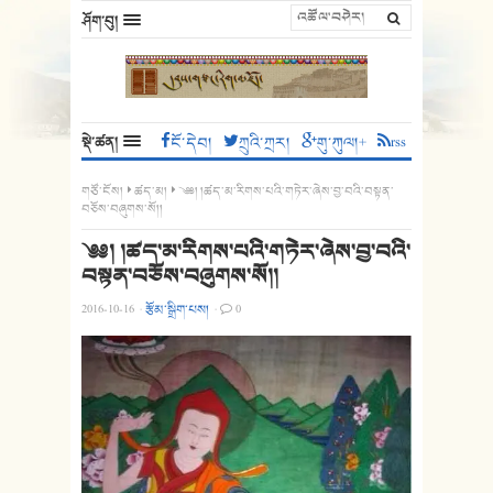
ཤོག་བུ།
སྡེ་ཚན།
ངོ་དེབ།
ཀྲུའི་ཀྲར།
གུ་ཀུལ།+
rss
གཙོ་ངོས།
ཚད་མ།
༄༅། །ཚད་མ་རིགས་པའི་གཏེར་ཞེས་བྱ་བའི་བསྟན་
བཅོས་བཞུགས་སོ།།
༄༅། །ཚད་མ་རིགས་པའི་གཏེར་ཞེས་བྱ་བའི་
བསྟན་བཅོས་བཞུགས་སོ།།
2016-10-16
·
རྩོམ་སྒྲིག་པས།
·
0