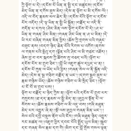
ཀྱི་ལྡོག་པ་དེ། །དངོས་པོ་ཡིན་ན་སྤྱི་དང་མཚུངས། །དངོས་
མེད་ཡིན་ན་དགོས་ནུས་མེད། །དེས་ན་ལྡོག་པ་མི་དགོས་ལོ། །
འདི་ལ་བོད་རྣམས་ཕལ་ཆེར་ནི། །དངོས་པོའི་ལྡོག་པ་དངོས་
པོར་འདོད། །དེ་ལྟ་ཡིན་ན་སྤྱི་ཡི་སྐྱོན། །བརྗོད་པ་འདི་ནི་
གདོན་པ་དཀའ། །ཤིང་མིན་ལས་ལྡོག་དངོས་པོ་དེ། །ཤ་པ་
ཡིན་ན་གཞན་ཤིང་མིན། །གཞན་ཤིང་ཡིན་ན་ཤ་པ་མིན། །དེ་
ཡི་རང་བཞིན་གཞན་མིན་ཕྱིར། །ཆོས་ཀྱི་གྲགས་པའི་གཞུང་
བཟུང་ནས། །བདག་ཉིད་ཆེན་པོའི་རིགས་པ་འགོག །ནགས་
ལ་གནས་པའི་སྤྲེའུ་དག །ལྗོན་པའི་ཤིང་ལ་མི་གཙང་འཐོར། །
ཞེས་བྱ་བ་བར་སྐབས་ཀྱི་ཚིགས་སུ་བཅད་པའོ། །ལྡོག་པ་
དངོས་པོར་མ་གྲུབ་ཅིང་། །བློ་ཡི་འཇུག་ཚུལ་དཔྱད་པ་ན། །
དངོས་པོ་ཀུན་ལ་ཡོད་པའི་ཕྱིར། །གཞན་སེལ་ལ་ནི་སྐྱོན་འདི་
མེད། །དེས་ན་སྒྲ་གཅིག་བརྗོད་ན་ཡང་། །དགག་སྒྲུབ་ནུས་པ་
རྣམ་གཉིས་ཡོད། །ཆོས་གཉིས་གཅིག་པ་མི་སྲིད་ཅིང་། །ལྡོག་
པ་ངོ་བོ་མ་གྲུབ་པས། །
ལྡོག་པ་བརྗོད་པ་ཉིད་ཀྱིས་ན། །ལྡོག་པའི་དངོས་པོ་གྲུབ་པར་
གསུངས། །ཐ་དད་རྣམས་ལ་སྤྱི་མེད་ན། །ཨུཏྤལ་སྔོན་པོ་ལ་
སོགས་པ། །ཆོས་རྣམས་གཅིག་ལ་མི་འདུ་བས། །གཞི་མཐུན་
མེད་པར་འགྱུར་ཞེ་ན། །སྔོ་ལས་ཨུཏྤལ་གཞན་མིན་ཡང་། །
སེལ་བའི་དབྱེ་བསྡུས་རྟོག་པའི་ངོར། །གཞི་མཐུན་ཉིད་འགྱུར་
རང་མཚན་ལ། །འཇུག་ཕྱིར་དབང་པོའི་སྤྱོད་ཡུལ་མིན། །སྒྲུབ་
དང་གཞན་སེལ་རྣམ་དག་གི། །མིག་དང་བློ་གྲོས་གསལ་ལྡན་