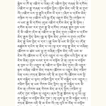
སྐྱེས་པ་ཁོ་ན་འཇིག་པ་ཡིན། །དེ་འཇིག་བྱེད་གཞན་མི་དགོས།
།འཇིག་པ་རྒྱུ་གཞན་ལ་བལྟོས་ཕྱིར། །ལྟོས་མེད་འདི་ནི་མ་གྲུབ་
ལོ། །འཇིག་པར་བྱ་རྒྱུའི་དངོས་པོ་དང་། །ཞིག་པ་དངོས་མེད་
གཉིས་ཀ་ལ། །འཇིག་པའི་སྒྲ་དོན་འཇུག་མོད་ཀྱི། །གཉིས་ཀ་
ལ་ཡང་རྒྱུ་མི་དགོས། །བུམ་འཇིག་དངོས་མེད་རྒྱུ་མི་ལྟོས། །
དགོས་ནའང་རང་གྲུབ་རྒྱུ་ཅི་དགོས། །གཞན་རྒྱུས་བྱས་པས་
དེ་མི་འཇིག །དེས་ན་འཇིག་པ་རྒྱུ་མེད་གྲུབ། །འཇིག་པ་དངོས་
མེད་རྒྱུས་བྱེད་ཅེས། །སྨྲ་ན་ལྟོས་མེད་ཤུགས་ལ་གྲུབ། །དངོས་
མེད་རྒྱུ་ཡིས་བྱེད་པ་དང་། །རྒྱུ་ཡིས་ཅི་ཡང་མི་བྱེད་པ། །དོན་
མཚུངས་དཔེར་ན་མེད་པ་ལ། །ལྟ་དང་བལྟ་རྒྱུ་མེད་པ་བཞིན།
།ཚོགས་པ་ཚང་ཡང་མྱུ་གུ་བཞིན། །ལྟོས་མེད་འདི་ཡང་མ་
ངེས་ལོ། །ཚོགས་པ་དེ་དག་འགྱུར་བ་ལ། །ལྟོས་པའི་ཕྱིར་ན་མ་
ངེས་མིན། །བྱས་པའང་དུས་ལ་བལྟོས་ཤེ་ན། །དུས་ལ་བལྟོས་
ན་བྱས་པ་དེ། །འགྱུར་ན་འཇིག་པ་ལྟོས་མེད་གྲུབ། །མི་འགྱུར་
སྔར་བཞིན་འཇིག་མེད་གནས། །ཚོགས་པ་འགྱུར་མེད་གཅིག་
ཡིན་པས། །གཏན་ཚིགས་འདི་ནི་མ་གྲུབ་ལོ། །ཚོགས་པས་ཕྱི་
ནས་བསྐྱེད་པ་ལྟར། །གཅིག་ཕྱིར་དང་པོ་བསྐྱེད་པར་འགྱུར། །
གཅིག་ཉིད་ན་ཡང་གེགས་ཡོད་ཕྱིར། །མྱུ་གུ་བསྐྱེད་པར་མི་
ངེས་ན། །གེགས་ཅན་གེགས་མེད་ཐ་དད་ཕྱིར། །གཅིག་ཏུ་
འདོད་ཀྱང་གཉིས་སུ་འགྱུར། །ནས་ཀྱི་རྒྱུ་ཚོགས་སཱ་ལུ་ཡི། །མྱུ་
གུ་བསྐྱེད་ལ་བལྟོས་མོད་ཀྱང་། །སཱ་ལུས་མྱུ་གུ་མི་བསྐྱེད་པས། །
གཏན་ཚིགས་འདི་ནི་མ་ངེས་ལོ། །སཱ་ལུའི་ས་བོན་ལ་བལྟོས་