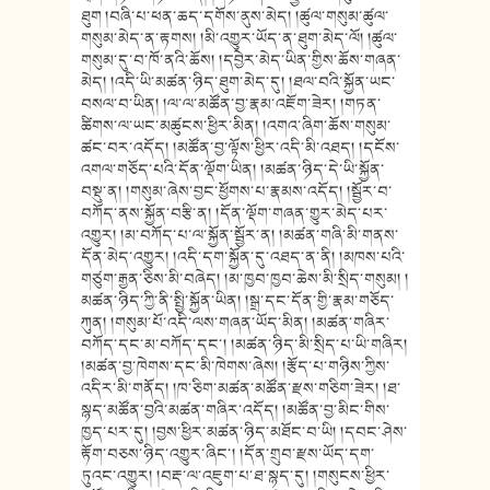
ཐུག །བཞི་པ་ཕན་ཆད་དགོས་ནུས་མེད། །ཚུལ་གསུམ་ཚུལ་
གསུམ་མེད་ན་རྟགས། །མི་འགྱུར་ཡོད་ན་ཐུག་མེད་ལོ། །ཚུལ་
གསུམ་དུ་བ་ཁོ་ནའི་ཆོས། །དབྱེར་མེད་ཡིན་གྱིས་ཆོས་གཞན་
མེད། །འདི་ཡི་མཚན་ཉིད་ཐུག་མེད་དུ། །ཐལ་བའི་སྐྱོན་ཡང་
བསལ་བ་ཡིན། །ལ་ལ་མཚོན་བྱ་རྣམ་འཇོག་ཟེར། །གཏན་
ཚིགས་ལ་ཡང་མཚུངས་ཕྱིར་མིན། །འགའ་ཞིག་ཆོས་གསུམ་
ཚང་བར་འདོད། །མཚོན་བྱ་ལྟོས་ཕྱིར་འདི་མི་འཐད། །དངོས་
འགལ་གཅོད་པའི་དོན་ལྡོག་ཡིན། །མཚན་ཉིད་དེ་ཡི་སྐྱོན་
བསྡུ་ན། །གསུམ་ཞེས་བྱང་ཕྱོགས་པ་རྣམས་འདོད། །སྦྱོར་བ་
བཀོད་ནས་སྐྱོན་བརྩི་ན། །དོན་ལྡོག་གཞན་གྱུར་མེད་པར་
འགྱུར། །མ་བཀོད་པ་ལ་སྐྱོན་སྦྱོར་ན། །མཚན་གཞི་མི་གནས་
དོན་མེད་འགྱུར། །འདི་དག་སྐྱོན་དུ་འཐད་ན་ནི། །མཁས་པའི་
གཙུག་རྒྱན་ཅིས་མི་བཞེད། །མ་ཁྱབ་ཁྱབ་ཆེས་མི་སྲིད་གསུམ། །
མཚན་ཉིད་ཀྱི་ནི་སྤྱི་སྐྱོན་ཡིན། །སྒྲ་དང་དོན་གྱི་རྣམ་གཅོད་
ཀུན། །གསུམ་པོ་འདི་ལས་གཞན་ཡོད་མིན། །མཚན་གཞིར་
བཀོད་དང་མ་བཀོད་དང་། །མཚན་ཉིད་མི་སྲིད་པ་ཡི་གཞིར།
།མཚན་བྱ་ཁེགས་དང་མི་ཁེགས་ཞེས། །རྩོད་པ་གཉིས་ཀྱིས་
འདིར་མི་གནོད། །ཁ་ཅིག་མཚན་མཚོན་རྫས་གཅིག་ཟེར། །ཐ་
སྙད་མཚོན་བྱའི་མཚན་གཞིར་འདོད། །མཚོན་བྱ་མིང་གིས་
ཁྱད་པར་དུ། །བྱས་ཕྱིར་མཚན་ཉིད་མཐོང་བ་ཡི། །དབང་ཤེས་
རྟོག་བཅས་ཉིད་འགྱུར་ཞིང་། །དོན་གྲུབ་རྫས་ཡོད་དག་
ཏུའང་འགྱུར། །བརྡ་ལ་འཇུག་པ་ཐ་སྙད་དུ། །གསུངས་ཕྱིར་