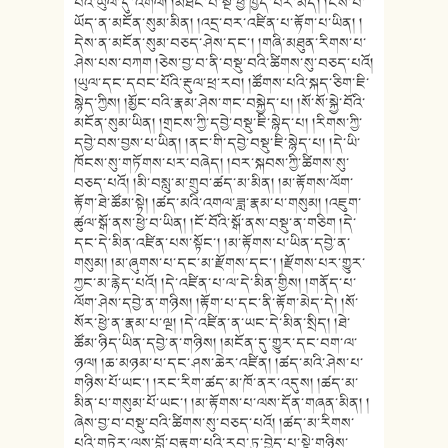
པོའི་ཡུལ་དུ་འགལ། །མཐོང་བ་སྔ་ཕྱི་ཁྱད་པར་མེད། །ངེས་པ་
ཡོད་ན་མངོན་སུམ་མིན། །འདྲ་བར་འཛིན་པ་རྟོག་པ་ཡིན། །
དེས་ན་མངོན་སུམ་བཅད་ཤེས་དང་། །གཞི་མཐུན་རིགས་པ་
ཤེས་པས་བཀག །ཅེས་བྱ་བ་ནི་བསྡུ་བའི་ཚིགས་སུ་བཅད་པའོ།
།ཡུལ་དང་དབང་པོའི་རྡུལ་ཕྲ་རབ། །ཚོགས་པའི་སྐད་ཅིག་ཇི་
སྙེད་ཀྱིས། །མྱོང་བའི་རྣམ་ཤེས་གང་བསྐྱེད་པ། །སོ་སོ་སྐྱེ་བོའི་
མངོན་སུམ་ཡིན། །གྲངས་ཀྱི་དབྱེ་བསྡུ་ཇི་སྙེད་པ། །རིགས་ཀྱི་
དབྱེ་བས་བྱས་པ་ཡིན། །ནང་གི་དབྱེ་བསྡུ་ཇི་སྙེད་པ། །དེ་ཡི་
ཁོངས་སུ་གཏོགས་པར་བཞེད། །བར་སྐབས་ཀྱི་ཚིགས་སུ་
བཅད་པའོ། །མི་བསླུ་མ་གྲུབ་ཚད་མ་མིན། །མ་རྟོགས་ལོག་
རྟོག་ཐེ་ཚོམ་སྟེ། །ཚད་མའི་འགལ་ཟླ་རྣམ་པ་གསུམ། །འཇུག་
ཚུལ་སྒོ་ནས་ཕྱེ་བ་ཡིན། །ངོ་བོའི་སྒོ་ནས་བསྡུ་ན་གཅིག །དེ་
དང་དེ་མིན་འཛིན་པས་སྟོང་། །མ་རྟོགས་པ་ཡིན་དབྱེ་ན་
གསུམ། །མ་ཞུགས་པ་དང་མ་རྫོགས་དང་། །རྫོགས་པར་གྱུར་
ཀྱང་མ་རྙེད་པའོ། །དེ་འཛིན་པ་ལ་དེ་མིན་གྱིས། །གནོད་པ་
ལོག་ཤེས་དབྱེ་ན་གཉིས། །རྟོག་པ་དང་ནི་རྟོག་མེད་དེ། །སོ་
སོར་ཕྱེ་ན་རྣམ་པ་ལྔ། །དེ་འཛིན་ན་ཡང་དེ་མིན་སྲིད། །ཐེ་
ཚོམ་ཉིད་ཡིན་དབྱེ་ན་གཉིས། །མངོན་དུ་གྱུར་དང་བག་ལ་
ཉལ། །ཆ་མཉམ་པ་དང་ཤས་ཆེར་འཛིན། །ཚད་མའི་ཤེས་པ་
གཉིས་པོ་ཡང་། །རང་རིག་ཚད་མ་ཁོ་ནར་འདུས། །ཚད་མ་
མིན་པ་གསུམ་པོ་ཡང་། །མ་རྟོགས་པ་ལས་དོན་གཞན་མིན། །
ཞེས་བྱ་བ་བསྡུ་བའི་ཚིགས་སུ་བཅད་པའོ། །ཚད་མ་རིགས་
པའི་གཏེར་ལས་བློ་བརྟག་པའི་རབ་ཏུ་བྱེད་པ་སྟེ་གཉིས་