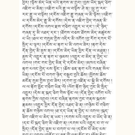
ཕྱིར། །ལྟོས་མེད་ཡིན་པའི་རྟགས་མ་གྲུབ། །བྱས་ཡོད་སྐད་ཅིག་
འཇིག་པ་མིན། །འཇིག་པའི་རྒྱུ་ལ་བལྟོས་ཤེ་ན། །མྱུ་གུ་རང་
རང་རྒྱུ་ལ་བལྟོས། །དངོས་འཇིག་རྒྱུ་གཞན་ལ་མི་ལྟོས། །འཇིག་
པ་དངོས་མེད་རྒྱུ་མི་དགོས། །དེས་ན་འཇིག་བྱེད་གཞན་མི་
དགོས། །དངོས་འགལ་རྫས་གཅིག་འགྱུར་པ་དང་། །དེ་ཉིད་
གཞན་དུ་མི་འཐད་དང་། །ཐོགས་བཅས་ཐོགས་མེད་མཚུངས་
པ་ཡི། །ཐལ་བ་གསུམ་གྱིས་འདིར་མི་འགོག །བྱ་རོག་དཀར་པོ་
སྲིད་པ་ལྟར། །དངོས་པ་རྟག་པ་མི་འགལ་ཟེར། །རྟག་དེས་
དོན་བྱེད་མི་ནུས་ན། །དངོས་མེད་ཡིན་ཕྱིར་དོན་ལ་མཐུན། །
ནུས་དེ་འགྱུར་ན་རྟག་པ་ཉམས། །འགྱུར་བ་མེད་ན་བྱེད་པ་
འགལ། །གང་གང་བྱེད་མིན་དེ་དངོས་མེད། །མཁའ་བཞིན་
རྟག་པའང་བྱེད་པས་སྟོང་། །ཆོས་ཅན་རྟག་པའི་གཞན་སེལ་
ཡིན། །དངོས་པོ་བཀག་ཉིད་བསྒྲུབ་བྱའི་ཆོས། །ཕྱོགས་ཆོས་
མངོན་སུམ་གྱིས་གྲུབ་ཟེར། །དགག་བྱ་འཛིན་པ་སྐྱེ་མི་དགོས། །
ལ་ལ་རྟོག་མྱོང་གཅིག་ཡིན་ལོ། །ལོག་རྟོག་ཉིད་ཀྱང་མི་སྲིད་
འགྱུར། །དེས་ན་སྐད་ཅིག་གིས་སྟོང་ལ། །དོན་བྱེད་འགོག་པའི་
རྟགས་ཀྱིས་འགྲུབ། །རང་བཞིན་རྟགས་ཀྱང་གནས་སྐབས་
རྣམས། །འགྱུར་ཕྱིར་དོན་བྱེད་འཐད་ཅེ་ན། །གཉིས་པོ་གཅིག་
ན་ཆོས་གཉིས་འགལ། །ཐ་དད་ཡིན་ན་བྱེད་པ་འགལ། །སྐད་
ཅིག་འཇིག་པ་མེད་ན་ཡང་། །རགས་པའི་འགྱུར་བ་ཡོད་ཅེ་ན།
།དང་པོ་སྐད་ཅིག་མི་འཇིག་ན། །རགས་པའི་འགྱུར་བ་ག་ལ་
སྲིད། །དོན་བྱེད་ནུས་པ་བཀག་པ་ལ། །དངོས་པོ་མེད་པས་
ཁྱབ་པ་འགྲུབ། །གནོད་པ་ཅན་གྱི་ལམ་སྦྱོང་དུ། །ལྟོས་མེད་