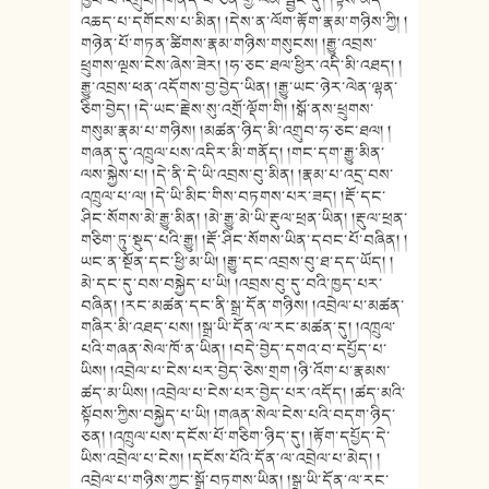
འཆད་པ་དགོངས་པ་མིན། །དེས་ན་ལོག་རྟོག་རྣམ་གཉིས་ཀྱི། །
གཉེན་པོ་གཏན་ཚིགས་རྣམ་གཉིས་གསུངས། །རྒྱུ་འབྲས་
ཕྲུགས་ལྔས་ངེས་ཞེས་ཟེར། །ཧ་ཅང་ཐལ་ཕྱིར་འདི་མི་འཐད། །
རྒྱུ་འབྲས་ཕན་འདོགས་བྱ་བྱེད་ཡིན། །རྒྱུ་ཡང་ཉེར་ལེན་ལྷན་
ཅིག་བྱེད། །དེ་ཡང་རྗེས་སུ་འགྲོ་ལྡོག་གི། །སྒོ་ནས་ཕྲུགས་
གསུམ་རྣམ་པ་གཉིས། །མཚན་ཉིད་མི་འགྲུབ་ཧ་ཅང་ཐལ། །
གཞན་དུ་འཁྲུལ་པས་འདིར་མི་གནོད། །གང་དག་རྒྱུ་མིན་
ལས་སྐྱེས་པ། །དེ་ནི་དེ་ཡི་འབྲས་བུ་མིན། །རྣམ་པ་འདྲ་བས་
འཁྲུལ་པ་ལ། །དེ་ཡི་མིང་གིས་བཏགས་པར་ཟད། །རྡོ་དང་
ཤིང་སོགས་མེ་རྒྱུ་མིན། །མེ་རྒྱུ་མེ་ཡི་རྡུལ་ཕྲན་ཡིན། །རྡུལ་ཕྲན་
གཅིག་ཏུ་སྡུད་པའི་རྒྱུ། །རྡོ་ཤིང་སོགས་ཡིན་དབང་པོ་བཞིན། །
ཡང་ན་སྔོན་དང་ཕྱི་མ་ཡི། །རྒྱུ་དང་འབྲས་བུ་ཐ་དད་ཡོད། །
མེ་དང་དུ་བས་བསྐྱེད་པ་ཡི། །འབྲས་བུ་དུ་བའི་ཁྱད་པར་
བཞིན། །རང་མཚན་དང་ནི་སྒྲ་དོན་གཉིས། །འབྲེལ་པ་མཚན་
གཞིར་མི་འཐད་པས། །སྒྲ་ཡི་དོན་ལ་རང་མཚན་དུ། །འཁྲུལ་
པའི་གཞན་སེལ་ཁོ་ན་ཡིན། །བདེ་བྱེད་དགའ་བ་དཔྱོད་པ་
ཡིས། །འབྲེལ་པ་ངེས་པར་བྱེད་ཅེས་གྲག །ཉི་འོག་པ་རྣམས་
ཚད་མ་ཡིས། །འབྲེལ་པ་ངེས་པར་བྱེད་པར་འདོད། །ཚད་མའི་
སྟོབས་ཀྱིས་བསྐྱེད་པ་ཡི། །གཞན་སེལ་ངེས་པའི་བདག་ཉིད་
ཅན། །འཁྲུལ་པས་དངོས་པོ་གཅིག་ཉིད་དུ། །རྟོག་དཔྱོད་དེ་
ཡིས་འབྲེལ་པ་ངེས། །དངོས་པོའི་དོན་ལ་འབྲེལ་པ་མེད། །
འབྲེལ་པ་གཉིས་ཀྱང་སྒྲོ་བཏགས་ཡིན། །སྒྲ་ཡི་དོན་ལ་རང་