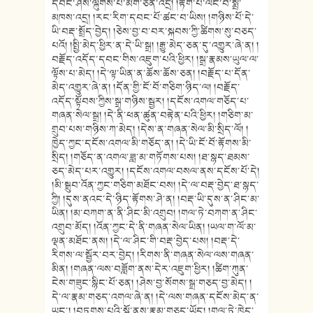
དབང་ཤེས་ལྐུགས་པ་མིག་ཅན་འདྲ། །རྟོག་པ་ལོང་བ་སྨྲ་
མཁས་འདྲ། །རང་རིག་དབང་པོ་ཚང་བ་ཡིས། །གཉིས་པོ་དེ་
ཡི་བརྡ་སྤྲོད་བྱེད། །ཅེས་བྱ་བ་བར་སྐབས་ཀྱི་ཚིགས་སུ་བཅད་
པའོ། །སྤྱི་མེད་ཕྱིར་ན་དེ་ཡི་སྒྲ། །རྒྱུ་མེད་ཅན་དུ་འགྱུར་ཞེ་ན། །
བརྗོད་འདོད་དབང་གིས་འཇུག་པའི་ཕྱིར། །སྒྲ་རྣམས་ཡུལ་ལ་
ལྟོས་པ་མེད། །དེ་ལྟ་ཡིན་ན་ཆོས་ཆོས་ཅན། །བརྗོད་པ་དོན་
མེད་འགྱུར་ཞེ་ན། །དོན་གྱི་ངོ་བོ་གཅིག་ཉིད་ལ། །བརྗོད་
འདོད་སྟོབས་ཀྱིས་སྒྲ་གཉིས་སྦྱར། །དངོས་འགལ་གཅོད་པ་
གཞན་སེལ་སྒྲ། །དེ་ནི་ཕན་ཚུན་བརྟེན་པའི་ཕྱིར། །གཅིག་མ་
གྲུབ་པས་གཉིས་ཀ་མེད། །དེས་ན་གཞན་སེལ་མི་སྲིད་ལོ། །
ཁྱེད་ཀྱང་དངོས་འགལ་མི་གཅོད་ན། །དེ་ཡི་ངོ་བོ་རྟོགས་མི་
སྲིད། །གཅོད་ན་འགལ་ཟླ་མ་གཏོགས་པས། །ཐ་སྙད་ཐམས་
ཅད་མེད་པར་འགྱུར། །དངོས་འགལ་བསལ་ནས་དངོས་པོ་དེ།
།མི་སྒྲུབ་འོན་ཀྱང་གཅིག་མཐོང་བས། །དེ་ལ་བརྡ་བྱེད་ཐ་སྙད་
ཀྱི། །དུས་ནའང་དེ་ཉིད་རྟོགས་ཤེ་ན། །བརྡ་ཡི་དུས་ན་ཤིང་མ་
ཡིན། །མ་བཀག་ན་ནི་ཤིང་མི་འགྲུབ། །གལ་ཏེ་བཀག་ན་ཤིང་
འགྲུབ་མོད། །འོན་ཀྱང་དེ་ནི་གཞན་སེལ་ཡིན། །ཡལ་ག་ལོ་མ་
ལྡན་མཐོང་ནས། །དེ་ལ་ཤིང་གི་བརྡ་བྱེད་པས། །བརྡ་དེ་
རིགས་ལ་སྦྱོར་བར་བྱེད། །རིགས་ནི་གཞན་སེལ་ལས་གཞན་
མིན། །གཞན་ལས་བཟློག་ནས་དེར་འཇུག་ཕྱིར། །ཚིག་ཀུན་
ངེས་གཟུང་སྙིང་པོ་ཅན། །ཤེས་བྱ་སོགས་སྒྲ་གཅད་བྱ་མེད། །
དེ་ལ་རྣམ་གཅད་འགལ་ཞེ་ན། །དེ་ལས་གཞན་དངོས་མེད་ན་
ཡང་། །བཏགས་པའི་སྒོ་ནས་རྣམ་གཅད་ཡོད། །གལ་ཏེ་ཁྱེད་