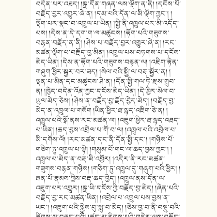
བདེན་པར་འཐད། །སྒྲ་དོན་གཞན་ལས་ལྡོག་ན་ནི། །དངོས་པོ་
བརྗོད་བྱར་འགྱུར་ཞེ་ན། །དམ་པའི་དོན་ལ་མི་ལྡོག་ཀྱང་། །
ལྡོག་པར་སྣང་བ་འཁྲུལ་པ་ཡིན། །སྤྱི་ནི་འཁྲུལ་པར་མི་འདོད་
པས། །དེས་ན་དེ་དག་ག་ལ་མཚུངས། །རྟོག་པའི་གཟུགས་
བརྙན་བརྗོད་ན་ནི། །ཤེས་པ་བརྗོད་བྱར་འགྱུར་ཞེ་ན། །རང་
མཚན་ལྡོག་པ་བརྗོད་བྱ་མིན། །འཁྲུལ་པས་བཏགས་པ་དངོས་
མེད་ཡིན། །དེས་ན་རྟོག་པའི་གཟུགས་བརྙན་ལ། །འཇིག་རྟེན་
གཞུག་ཕྱིར་སྦྱར་བར་ཟད། །སེལ་བའི་སྤྱི་ལ་བརྡ་སྦྱོར་ན། །
ལྡན་པ་མིན་དང་མཚུངས་ཤེ་ན། །དོན་སྤྱི་གལ་ཏེ་རྫས་གྲུབ་
ན། །ཁྱེད་བདེན་འོན་ཀྱང་དངོས་མེད་ཡིན། །དེ་ཕྱིར་སེལ་བ་
ཡུལ་མེད་ཅེས། །ཤེས་ན་བརྗོད་བྱ་རྗོད་བྱེད་མེད། །བརྗོད་བྱ་
མེད་ན་འཁྲུལ་པ་གསོག །ཡིན་ཕྱིར་ཐ་སྙད་འཇིག་ཅེ་ན། །
འཁྲུལ་པའི་སྒོ་ནས་རང་མཚན་ལ། །འཇུག་ཕྱིར་ཐ་སྙད་འཐད་
པ་ཡིན། །ཆད་བྱས་འབྲེལ་པ་གོ་བ་ལ། །འཁྲུལ་པའི་འབྲེལ་པ་
མི་དགོས་ལོ། །རང་མཚན་དང་ནི་དོན་སྤྱི་དང་། །གཉིས་པོ་
གཅིག་ཏུ་འཁྲུལ་པ་སྟེ། །གསུམ་པོ་གང་ལ་ཆད་བྱས་ཀྱང་། །
འཁྲུལ་པ་མེད་ན་བརྡ་མི་འབྱོར། །འདིར་ནི་རང་མཚན་
གཟུགས་བརྙན་གཉིས། །གཅིག་ཏུ་འཁྲུལ་དུ་གཞུག་པའི་ཕྱིར། །
རྒན་པོ་རྣམས་ཀྱིས་བརྡ་ཆད་བྱེད། །འཁྲུལ་ནས་དོན་ལ་
འཇུག་པར་འགྱུར། །སྒྲ་ཡི་དངོས་ཀྱི་བརྗོད་བྱ་མེད། །ཞེན་པའི་
བརྗོད་བྱ་རང་མཚན་ཡིན། །འབྲེལ་པ་འཁྲུལ་པས་བྱས་ན་
ཡང་། །འཇུག་པའི་སྐྱེས་བུ་སླུ་བ་མེད། །ཅེས་བྱ་བ་ནི་བསྡུ་བའི་
ཚིགས་སུ་བཅད་པའོ། །ཚད་མ་རིགས་པའི་གཏེར་ལས་བརྗོད་