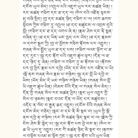
གཞན་སེལ་ཡུལ་ཅན་ཡིན་པར་བཞེད། །བརྟགས་ཕྱིར་སེལ་བ་
དངོས་ཡུལ་མེད། །འཁྲུལ་པའི་འཇུག་ཡུལ་རང་མཚན་ཡིན། །
རང་མཚན་གཅིག་དང་ཐ་དད་ལ། །སེལ་བའི་འཛིན་སྟངས་
མུ་བཞི་སྲིད། །བྱ་དང་མཚན་ཉིད་གཅིག་པ་ལ། །བག་ཆགས་
སྟོབས་ཀྱིས་གཅིག་ཏུ་འཁྲུལ། །ཐ་དད་མཚུངས་ལ་འབྲས་བུའི་
བློ། །གཅིག་དང་ཐ་དད་འགལ་ཞེ་ན། །རྣམ་ཤེས་དང་ནི་སྨན་
བཞིན་དུ། །ཐ་དད་ཡིན་ཡང་ཁྱད་པར་ཡོད། །ཐ་དད་རྣམས་
ལ་དགག་སྒྲུབ་ཀྱི། །བྱ་བ་ཕྱོགས་གཅིག་རྟོགས་པར་འགྱུར། །
གཞན་སེལ་སྤྱོད་ཡུལ་ཐ་དད་པས། །གཅིག་ལའང་ལྡོག་པ་ཐ་
དད་རུང་། །སྒྲ་དང་རྟོག་པའི་འཇུག་ཚུལ་ལྟར། །དོན་ལ་ཐ་
དད་ཉིད་དུ་ཞེན། །གཅིག་ལ་གཅིག་ཏུ་མ་རྟོགས་པ། །རྟོགས་
པར་བྱ་ཕྱིར་རྣམ་པར་དབྱེ། །ཡོད་དང་མེད་པར་འཛིན་པ་ཡི།
།སྒོ་ནས་གཞན་སེལ་རྣམ་པ་གཉིས། །སྒྲ་དང་བློ་ཡི་དབྱེ་བ་
ཡིས། །ཡོད་མེད་དེ་ཡང་གཉིས་གཉིས་ཡིན། །གཞན་སེལ་བློ་
ཡི་འཇུག་ཚུལ་ཡིན། །བེམས་པོའི་དོན་ལ་གཞན་སེལ་མེད། །
དོན་གྱི་གཞན་སེལ་རང་མཚན་ཕྱིར། །སྣང་ཡུལ་འགྱུར་གྱི་
སེལ་བ་ཉམས། །སྣང་བའང་དོན་ལ་ཡོད་པར་མཚུངས། །
འདོད་ན་ལོང་བ་རྒྱུན་ཆད་འགྱུར། །དངོས་པོའི་གཞན་སེལ་
དངོས་མེད་གཅོད། །སྣང་བ་དང་ནི་མི་སྣང་བ། །ཡུལ་གྱི་སྒོ་
ནས་དབྱེ་ན་གཉིས། །རང་གི་མཚན་ཉིད་སྣང་བ་ལ། །རྗེས་ཀྱི་
ངེས་ཤེས་ཇི་སྙེད་པ། །སྒྲ་དང་རྟོག་པས་ཕྱེ་བས་ན། །སེལ་བ་
ཆ་ཡི་ཡུལ་དུ་འགྱུར། །རང་གི་མཚན་ཉིད་མི་སྣང་བ། །རྟགས་
ལ་བལྟོས་པའམ་མ་ལྟོས་ཀྱང་། །སྒྲ་དང་རྟོག་པའི་ཡུལ་ཡིན་