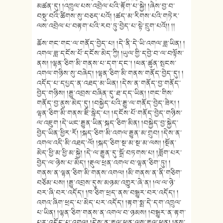
མཚན་དུ། །འཁྲུལ་པས་འབྲེལ་པའི་རྟོག་པ་སྐྱེ། །ཞེས་བྱ་བ་
བསྡུ་བའི་ཚིགས་སུ་བཅད་པའོ། །ཚད་མ་རིགས་པའི་གཏེར་
ལས་འབྲེལ་པ་བརྟག་པའི་རབ་ཏུ་བྱེད་པ་སྟེ་དྲུག་པའོ།། །།
ཆོས་གང་གང་ལ་གནོད་བྱེད་པ། །དེ་ནི་དེ་ཡི་འགལ་ཟླ་ཡིན། །
འགལ་ཟླ་དངོས་པོ་དངོས་མེད་ཀྱི། །ཡུལ་གྱི་དབྱེ་བ་ལ་བལྟོས་
ནས། །ལྷན་ཅིག་མི་གནས་པ་དག་དང་། །ཕན་ཚུན་སྤངས་
འགལ་གཉིས་སུ་བཞེད། །ལྷན་ཅིག་མི་གནས་གནོད་བྱེད་དུ། །
འདོད་པ་དཔྱད་ན་འཐད་མ་ཡིན། །དེས་ན་གནོད་བྱ་གནོད་
བྱེད་གཉིས། །རྒྱུ་འབྲས་བཞིན་དུ་ཐ་དད་ཡིན། །གང་གིས་
གནོད་བྱ་ནུས་མེད་དུ། །བསྐྱེད་པའི་རྒྱུ་ལ་གནོད་བྱེད་ཟེར། །
ལྷན་ཅིག་མི་གནས་ཇི་སྙེད་པ། །དངོས་པོ་གནོད་བྱེད་གཉིས་
ལ་འཇུག །དེ་ཡང་རྒྱུན་ཡིན་སྐད་ཅིག་མིན། །བསྐྱེད་བྱ་སྐྱེད་
བྱེད་ཡིན་ཕྱིར་རོ། །སྐད་ཅིག་མི་འགལ་རྒྱུན་མ་གྲུབ། །དེས་ན་
འགལ་འདི་མི་འཐད་ལོ། །སྐད་ཅིག་སྔ་མ་སྔ་མ་ལས། །སྔོན་
མེད་ཕྱི་མ་ཕྱི་མ་སྐྱེ། །དེ་ལ་རྒྱུན་དུ་སྒྲོ་བཏགས་པ། །ཟློག་པར་
བྱེད་ལ་ཉེས་པ་མེད། །རྡུལ་ཕྲན་འགལ་བ་ལྷན་ཅིག་ཏུ། །
གནས་ན་ལྷན་ཅིག་མི་གནས་འགལ། །མི་གནས་ན་ནི་གཅིག་
བཅོམ་པས། །རྒྱུ་འབྲས་དུས་མཉམ་འགྱུར་ཞེ་ན། །ལ་ལ་ཉེ་
བར་ཞི་བར་འདོད། །ཁ་ཅིག་ཕྲད་ནས་བསྒྱུར་བར་འདོད། །
འགའ་ཞིག་ཕྲད་པ་མེད་པར་འདོད། །རྟག་སྨྲ་དེ་དག་འཁྲུལ་
པ་ཡིན། །ལྷན་ཅིག་གནས་ན་འགལ་བ་ཉམས། །བསྒྱུར་ན་རྟག་
པར་འདོད་པ་འགལ། །དེས་ན་རྡུལ་ཕྲན་ལས་རྡུལ་ཕྲན། །ནུས་