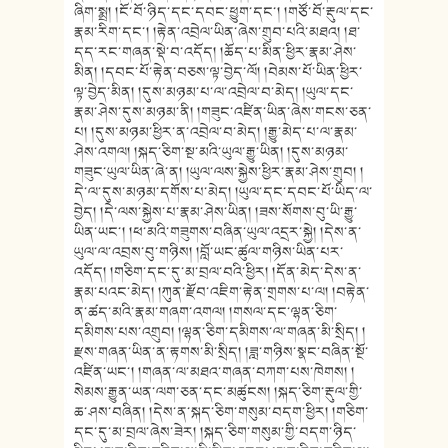
ཞིག་སྨྲ། །ངོ་བོ་ཉིད་དང་དབང་ཕྱུག་དང་། །གཙོ་བོ་རྡུལ་དང་
རྣམ་རིག་དང་། །རྟེན་འབྲེལ་ཡིན་ཞེས་གྲུབ་པའི་མཐའ། །ཐ་
དད་རང་གཞན་སྡེ་བ་འདོད། །ཆོད་པ་མིན་ཕྱིར་རྣམ་ཤེས་
མིན། །དབང་པོ་རྟེན་བཅས་ལྟ་བྱེད་ལོ། །བེམས་པོ་ཡིན་ཕྱིར་
ལྟ་བྱེད་མིན། །དུས་མཉམ་པ་ལ་འབྲེལ་བ་མེད། །ཡུལ་དང་
རྣམ་ཤེས་དུས་མཉམ་ནི། །གཟུང་འཛིན་ཡིན་ཞེས་གངས་ཅན་
པ། །དུས་མཉམ་ཕྱིར་ན་འབྲེལ་བ་མེད། །རྒྱུ་མེད་པ་ལ་རྣམ་
ཤེས་འགལ། །སྐད་ཅིག་སྔ་མའི་ཡུལ་རྒྱུ་ཡིན། །དུས་མཉམ་
གཟུང་ཡུལ་ཡིན་ཞེ་ན། །ཡུལ་ལས་སྐྱེས་ཕྱིར་རྣམ་ཤེས་གྲུབ། །
དེ་ལ་དུས་མཉམ་དགོས་པ་མེད། །ཡུལ་དང་དབང་པོ་ཡིད་ལ་
བྱེད། །དེ་ལས་སྐྱེས་པ་རྣམ་ཤེས་ཡིན། །ཟས་སོགས་བུ་ཡི་རྒྱུ་
ཡིན་ཡང་། །ཕ་མའི་གཟུགས་བཞིན་ཡུལ་འདྲར་སྐྱེ། །དེས་ན་
ཡུལ་ལ་འབྲས་བུ་གཉིས། །བློ་ཡང་ཚུལ་གཉིས་ཡིན་པར་
འདོད། །གཅིག་དང་དུ་མ་བྲལ་བའི་ཕྱིར། །དོན་མེད་དེས་ན་
རྣམ་པའང་མེད། །ཀུན་རྫོབ་འཇིག་རྟེན་གྲགས་པ་ལ། །བརྟེན་
ན་ཚད་མའི་རྣམ་གཞག་འགལ། །གསལ་དང་ལྷན་ཅིག་
དམིགས་པས་འགྲུབ། །ལྷན་ཅིག་དམིགས་ལ་གཞན་མི་སྲིད། །
རྫས་གཞན་ཡིན་ན་རྟགས་མི་སྲིད། །ཟླ་གཉིས་སྣང་བཞིན་སྔོ་
འཛིན་ཡང་། །གཞན་ལ་མཐའ་གཞན་བཀག་པས་ཁེགས། །
སེམས་རྒྱུན་ཡན་ལག་ཅན་དང་མཚུངས། །སྐད་ཅིག་རྡུལ་གྱི་
ཆ་ཤས་བཞིན། །དེས་ན་སྐད་ཅིག་གསུམ་བདག་ཕྱིར། །གཅིག་
དང་དུ་མ་བྲལ་ཞེས་ཟེར། །སྐད་ཅིག་གསུམ་གྱི་བདག་ཉིད་