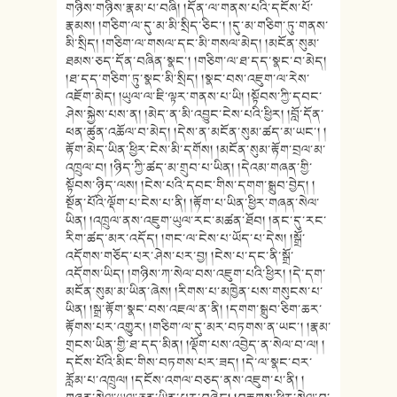
གཉིས་གཉིས་རྣམ་པ་བཞི། །དོན་ལ་གནས་པའི་དངོས་པོ་
རྣམས། །གཅིག་ལ་དུ་མ་མི་སྲིད་ཅིང་། །དུ་མ་གཅིག་ཏུ་གནས་
མི་སྲིད། །གཅིག་ལ་གསལ་དང་མི་གསལ་མེད། །མངོན་སུམ་
ཐམས་ཅད་དོན་བཞིན་སྣང་། །གཅིག་ལ་ཐ་དད་སྣང་བ་མེད།
།ཐ་དད་གཅིག་ཏུ་སྣང་མི་སྲིད། །སྣང་བས་འཇུག་ལ་རེས་
འཇོག་མེད། །ཡུལ་ལ་ཇི་ལྟར་གནས་པ་ཡི། །སྟོབས་ཀྱི་དབང་
ཤེས་སྐྱེས་པས་ན། །མེད་ན་མི་འབྱུང་ངེས་པའི་ཕྱིར། །བློ་དོན་
ཕན་ཚུན་འཆོལ་བ་མེད། །དེས་ན་མངོན་སུམ་ཚད་མ་ཡང་། །
རྟོག་མེད་ཡིན་ཕྱིར་ངེས་མི་དགོས། །མངོན་སུམ་རྟོག་བྲལ་མ་
འཁྲུལ་བ། །ཉིད་ཀྱི་ཚད་མ་གྲུབ་པ་ཡིན། །དེའམ་གཞན་གྱི་
སྟོབས་ཉིད་ལས། །ངེས་པའི་དབང་གིས་དགག་སྒྲུབ་བྱེད། །
སྔོན་པོའི་ལྡོག་པ་ངེས་པ་ནི། །རྟོག་པ་ཡིན་ཕྱིར་གཞན་སེལ་
ཡིན། །འཁྲུལ་ནས་འཇུག་ཡུལ་རང་མཚན་ཐོབ། །ནང་དུ་རང་
རིག་ཚད་མར་འདོད། །གང་ལ་ངེས་པ་ཡོད་པ་དེས། །སྒྲོ་
འདོགས་གཅོད་པར་ཤེས་པར་བྱ། །ངེས་པ་དང་ནི་སྒྲོ་
འདོགས་ཡིད། །གཉིས་ཀ་སེལ་བས་འཇུག་པའི་ཕྱིར། །དེ་དག་
མངོན་སུམ་མ་ཡིན་ཞེས། །རིགས་པ་མཁྱེན་པས་གསུངས་པ་
ཡིན། །སྒྲ་རྟོག་སྣང་བས་འཇལ་ན་ནི། །དགག་སྒྲུབ་ཅིག་ཆར་
རྟོགས་པར་འགྱུར། །གཅིག་ལ་དུ་མར་བཏགས་ན་ཡང་། །རྣམ་
གྲངས་ཡིན་གྱི་ཐ་དད་མིན། །ལྡོག་པས་འབྱེད་ན་སེལ་བ་ལ། །
དངོས་པོའི་མིང་གིས་བཏགས་པར་ཟད། །དེ་ལ་སྣང་བར་
རློམ་པ་འཁྲུལ། །དངོས་འགལ་བཅད་ནས་འཇུག་པ་ནི། །