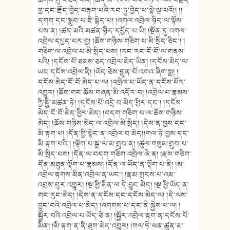
བྱ་དང་རྗོད་བྱེད་བརྟག་པའི་རབ་ཏུ་བྱེད་པ་སྟེ་ལྔ་པའོ།། །།
དགག་དང་སྒྲུབ་པ་ཇི་སྙེད་པ། །འགལ་འབྲེལ་ཉིད་ལ་ལྟོས་
པས་ན། །ཚད་མའི་མཚན་ཉིད་དཔྱོད་པ་ཡི། །སྔོན་དུ་འགལ་
འབྲེལ་དཔྱད་པར་བྱ། །ཆོས་གཉིས་གཅིག་པ་མི་སྲིད་ཅིང་། །
གཅིག་ལ་འབྲེལ་པ་མི་སྲིད་པས། །རང་རང་ངོ་བོ་ལ་གནས་
པའི། །དངོས་པོ་ཐམས་ཅད་འབྲེལ་མེད་ཡིན། །དངོས་མེད་ལ་
ཡང་དངོས་འབྲེལ་ནི། །ཡོད་ཅེས་བླུན་པོ་འགའ་ཞིག་སྨྲ། །
དངོས་མེད་ངོ་བོ་མེད་པ་ལ། །འབྲེལ་པ་ཡོད་ན་དངོས་པོར་
འགྱུར། །ཆོས་གང་ཆོས་གཞན་མི་འདོར་བ། །འབྲེལ་པ་རྣམས་
ཀྱི་སྤྱི་མཚན་ཏེ། །དངོས་པོ་འདྲེ་བ་མེད་ཕྱིར་དང་། །དངོས་
མེད་ངོ་བོ་མེད་ཕྱིར་མེད། །བདག་གཅིག་པ་ལ་ཆོས་གཉིས་
མེད། །ཆོས་གཉིས་མེད་ལ་འབྲེལ་མི་སྲིད། །དེས་ན་བྱས་དང་
མི་རྟག་པ། །དོན་གྱི་སྟེང་ན་འབྲེལ་བ་མེད།།གལ་ཏེ་བྱས་དང་
མི་རྟག་པའི་། །ལྡོག་པ་སྒྲ་ལ་མ་གྲུབ་ན། །ཚུལ་གསུམ་གྲུབ་པ་
མི་སྲིད་པས། །དོན་ལ་བདག་གཅིག་འབྲེལ་ཞེ་ན། །རྫས་གཅིག་
དོན་མཐུན་ལྡོག་པ་རྣམས། །དོན་ལ་ཡོད་ན་ལྡོག་པ་ནི། །མ་
འབྲེལ་རྟགས་མིན་འབྲེལ་ན་ཡང་། །རྣམ་གྲངས་པ་འམ་
འབྲས་བུར་འགྱུར། །སྔ་ཕྱི་མིན་ལ་དེ་བྱུང་མེད། །སྔ་ཕྱི་ཡོད་ན་
གང་རུང་མེད། །དེས་ན་དངོས་དང་དངོས་མེད་ལ། །དེ་ལས་
བྱུང་བའི་འབྲེལ་པ་མེད། །འགགས་པ་དང་ནི་སྐྱེས་པ་ལ། །
སྦྱོར་བའི་འབྲེལ་པ་ཡོད་ཅེ་ན། །སྦྱོར་འབྲེལ་རྟག་ན་དངོས་པོ་
མིན། །མི་རྟག་ན་ནི་ཐུག་མེད་འགྱུར། །གལ་ཏེ་ཕན་ཚུན་མ་