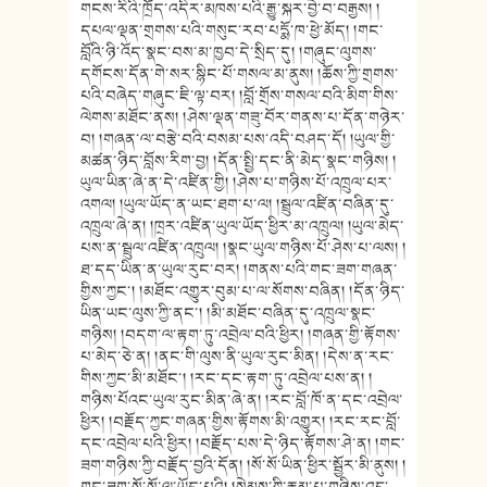
གངས་རིའི་ཁྲོད་འདིར་མཁས་པའི་རྒྱུ་སྐར་བྱེ་བ་བརྒྱས། །
དཔལ་ལྡན་གྲགས་པའི་གསུང་རབ་པདྨོ་ཁ་ཕྱེ་མོད། །གང་
བློའི་ཉི་འོད་སྣང་བས་མ་ཁྱབ་དེ་སྲིད་དུ། །གཞུང་ལུགས་
དགོངས་དོན་གེ་སར་སྙིང་པོ་གསལ་མ་ནུས། །ཆོས་ཀྱི་གྲགས་
པའི་བཞེད་གཞུང་ཇི་ལྟ་བར། །བློ་གྲོས་གསལ་བའི་མིག་གིས་
ལེགས་མཐོང་ནས། །ཤེས་ལྡན་གཟུ་བོར་གནས་པ་དོན་གཉེར་
བ། །གཞན་ལ་བརྩེ་བའི་བསམ་པས་འདི་བཤད་དོ། །ཡུལ་གྱི་
མཚན་ཉིད་བློས་རིག་བྱ། །དོན་སྤྱི་དང་ནི་མེད་སྣང་གཉིས། །
ཡུལ་ཡིན་ཞེ་ན་དེ་འཛིན་གྱི། །ཤེས་པ་གཉིས་པོ་འཁྲུལ་པར་
འགལ། །ཡུལ་ཡོད་ན་ཡང་ཐག་པ་ལ། །སྦྲུལ་འཛིན་བཞིན་དུ་
འཁྲུལ་ཞེ་ན། །ཁྲར་འཛིན་ཡུལ་ཡོད་ཕྱིར་མ་འཁྲུལ། །ཡུལ་མེད་
པས་ན་སྦྲུལ་འཛིན་འཁྲུལ། །སྣང་ཡུལ་གཉིས་པོ་ཤེས་པ་ལས། །
ཐ་དད་ཡིན་ན་ཡུལ་རུང་བར། །གནས་པའི་གང་ཟག་གཞན་
གྱིས་ཀྱང་། །མཐོང་འགྱུར་བུམ་པ་ལ་སོགས་བཞིན། །དོན་ཉིད་
ཡིན་ཡང་ལུས་ཀྱི་ནང་། །མི་མཐོང་བཞིན་དུ་འཁྲུལ་སྣང་
གཉིས། །བདག་ལ་རྟག་ཏུ་འབྲེལ་བའི་ཕྱིར། །གཞན་གྱི་རྟོགས་
པ་མེད་ཅེ་ན། །ནང་གི་ལུས་ནི་ཡུལ་རུང་མིན། །དེས་ན་རང་
གིས་ཀྱང་མི་མཐོང་། །རང་དང་རྟག་ཏུ་འབྲེལ་པས་ན། །
གཉིས་པོའང་ཡུལ་རུང་མིན་ཞེ་ན། །རང་བློ་ཁོ་ན་དང་འབྲེལ་
ཕྱིར། །བརྗོད་ཀྱང་གཞན་གྱིས་རྟོགས་མི་འགྱུར། །རང་རང་བློ་
དང་འབྲེལ་པའི་ཕྱིར། །བརྗོད་པས་དེ་ཉིད་རྟོགས་ཤེ་ན། །གང་
ཟག་གཉིས་ཀྱི་བརྗོད་བྱའི་དོན། །སོ་སོ་ཡིན་ཕྱིར་སྦྱོར་མི་ནུས། །
གང་ཟག་སོ་སོ་ལ་ཡོད་པའི། །སེམས་ཀྱི་རྣམ་པ་གཉིས་འདྲ་