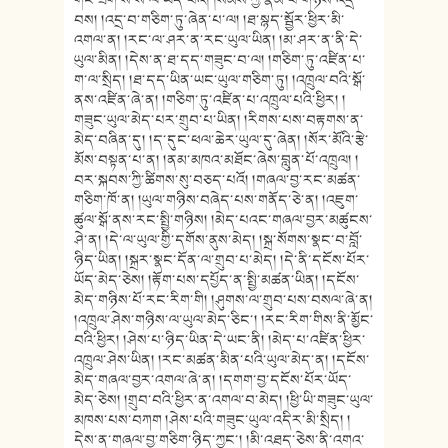
བས། །འདྲ་བ་གཅིག་ཏུ་ཞེན་པ་ལ། །ཐ་སྙད་སྦྱོར་ཕྱིར་མི་
འགལ་ན། །རང་ལ་ཤར་ན་རང་ཡུལ་ཡིན། །མ་ཤར་ན་ནི་དེ་
ཡུལ་མིན། །དེས་ན་ཐ་དད་གཟུང་བ་ལ། །གཅིག་ཏུ་འཛིན་པ་
ག་ལ་སྲིད། །ཐ་དད་ཡིན་ཡང་ཡུལ་གཅིག་ཏུ། །འཁྲུལ་བའི་སྒོ་
ནས་འཛིན་ཞེ་ན། །གཅིག་ཏུ་འཛིན་པ་འཁྲུལ་པའི་ཕྱིར། །
གཟུང་ཡུལ་མེད་པར་གྲུབ་པ་ཡིན། །རིགས་པས་བརྟགས་ན་
མེད་བཞིན་དུ། །ད་དུང་ཕལ་ཆེར་ཡུལ་དུ་ཞེན། །སོར་མོའི་རྩེ་
མོས་བསྟན་པ་ན། །ནམ་མཁའ་མཐོང་ཞེས་བླུན་པོ་འཁྲུལ། །
བར་སྐབས་ཀྱི་ཚིགས་སུ་བཅད་པའོ། །གཞལ་བྱ་རང་མཚན་
གཅིག་ཁོ་ན། །ཡུལ་གཉིས་བཞེད་པས་གནོད་ཅེ་ན། །འཇུག་
ཚུལ་སྒོ་ནས་རང་སྤྱི་གཉིས། །མེད་པའང་གཞལ་བྱར་མཚུངས་
ཤེ་ན། །དེ་ལ་ཡུལ་གྱི་དགོས་ནུས་མེད། །སྐྲ་སོགས་སྣང་བ་བློ་
ཉིད་ཡིན། །སྐྲར་སྣང་དོན་ལ་གྲུབ་པ་མེད། །དེ་ནི་དངོས་པོར་
ཡོད་མེད་ཅེས། །རྟོག་པས་དཔྱོད་ན་སྤྱི་མཚན་ཡིན། །དངོས་
མེད་གཉིས་པོ་རང་རིག་གི། །ཤུགས་ལ་གྲུབ་པས་བསལ་ཞེ་ན།
།འཁྲུལ་ཤེས་གཉིས་ལ་ཡུལ་མེད་ཅིང་། །རང་རིག་གིས་ནི་མྱོང་
བའི་ཕྱིར། །ཤེས་པ་ཉིད་ཡིན་དེ་ཡང་ནི། །མེད་པ་འཛིན་ཕྱིར་
འཁྲུལ་ཤེས་ཡིན། །རང་མཚན་མིན་པའི་ཡུལ་མེད་ན། །དངོས་
མེད་གཞལ་བྱར་འགལ་ཞེ་ན། །དགག་བྱ་དངོས་པོར་ཡོད་
མེད་ཅེས། །གྲུབ་བའི་ཕྱིར་ན་འགལ་བ་མེད། །ཕྱི་ཡི་གཟུང་ཡུལ་
མཁས་པས་བཀག །ཤེས་པའི་གཟུང་ཡུལ་འདིར་མི་སྲིད། །
དེས་ན་གཞལ་བྱ་གཅིག་ཉིད་ཀྱང་། །མི་འཐད་ཅེས་ནི་འགའ་