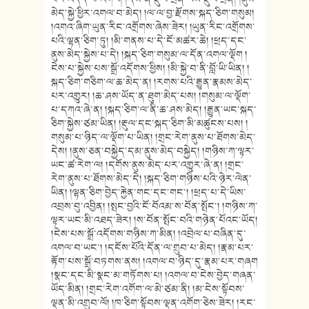
མེད་སྐྱེ་ཕྱིར་འགལ་བ་མེད། །ལ་ལ་བྱ་རྫོགས་སྐད་ཅིག་གསུམ།
།འགའ་ཞིག་ཡུན་རིང་འགྲོགས་ཞེས་ཟེར། །ཡུན་རིང་འགྲོགས་
པའི་ལྷན་ཅིག་ཏུ། །མི་གནས་པ་དེ་ངོ་མཚར་ཆེ། །ཕྲད་དང་
ནུས་མེད་སྐྱེས་པ་དེ། །སྐད་ཅིག་གསུམ་ལ་དོན་འགལ་ལྡོག །
ངེས་པ་སྐྱེས་པས་སྒྲོ་འདོགས་ཕྱིས། །མི་སྐྱེ་བ་ནི་བློ་ཡི་ཡིན། །
སྐད་ཅིག་གཅིག་ལ་ཆ་མེད་ན། །རགས་པའི་རྒྱུན་རྣམས་མེད་
པར་འགྱུར། །ཆ་ཤས་ཡོད་ན་ཐུག་མེད་པས། །གསུམ་ལ་ལྡོག་
པ་དཀའ་ཞེ་ན། །སྐད་ཅིག་ལ་ནི་ཆ་ཤས་མེད། །རྒྱུན་ཡང་སྐད་
ཅིག་སྐྱེས་ཙམ་ཡིན། །རྡུལ་དང་སྐད་ཅིག་མི་མཚུངས་པས། །
གསུམ་པ་ཉིད་ལ་ལྡོག་པ་ཡིན། །གྲང་རེག་ནུས་པ་ཐོགས་མེད་
དེས། །ནུས་ཅན་བསྐྱེད་དམ་ནུས་མེད་བསྐྱེད། །གཉིས་ཀ་ལྟར་
ཡང་ཚ་རེག་ལ། །དགོས་ནུས་མེད་པར་འགྱུར་ཞེ་ན། །གྲང་
རེག་ནུས་པ་ཐོགས་མེད་དེ། །སྐད་ཅིག་གཉིས་པའི་ཉེར་ལེན་
ཡིན། །ལྷན་ཅིག་བྱེད་རྐྱེན་གང་དང་གང་། །ཕྲད་པ་དེ་ཡིས་
འབྲས་བུ་འབྱིན། །སྤང་བྱའི་ངོ་བོའམ་ས་བོན་སྤོང་། །གཉིས་ཀ་
ལྟར་ཡང་མི་འཐད་ཟེར། །ས་བོན་སྤོང་བའི་གཉེན་པོའང་ཡོད།
།ངེས་པས་སྒྲོ་འདོགས་གཉིས་ཀ་མིན། །འབྲེལ་པ་བཞིན་དུ་
འགལ་བ་ཡང་། །དངོས་པོའི་དོན་ལ་གྲུབ་པ་མེད། །རྣམ་པར་
རྟོག་པས་སྒྲོ་བཏགས་ནས། །འགལ་བ་ཉིད་དུ་རྣམ་པར་གཞག
།སྣང་དང་མི་སྣང་མ་གཏོགས་པ། །འགལ་བ་ངེས་བྱེད་གཞན་
ཡོད་མིན། །གྲང་རེག་འགོག་ལ་མེ་ཙམ་ནི། །མ་ངེས་སྟོབས་
ལྡན་མི་འགྲུབ་ལོ། །ཁ་ཅིག་སྟོབས་ལྡན་འགོག་ཅེས་ཟེར། །རང་