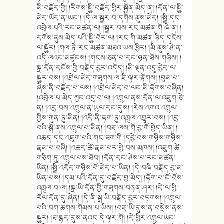
མི་བརྗོད་ཀྱི། །རིགས་སྤྱི་བརྗོད་ཕྱིར་སྐྱོན་མེད་ན། །དོན་ལ་སྤྱི་
མེད་ཡོད་ན་ཡང་། །དེ་ལ་སྦྱར་བ་དགོས་ནུས་མེད། །སྤྱི་དང་
འབྲེལ་པའི་རང་མཚན་ལ། །སྦྱར་བས་རང་མཚན་གོ་ཞེ་ན། །
དགོས་ནུས་མེད་པའི་སྤྱི་བོར་ལ། །རང་གི་མཚན་ཉིད་དངོས་
ལ་སྦྱོར། །གལ་ཏེ་རང་མཚན་མཐའ་ཡས་ཕྱིར། །མི་ནུས་ཤེ་ན་
འདི་ལའང་མཚུངས། །གངས་ཅན་པ་དང་ཉན་ཐོས་གཉིས། །
སྒྲ་དོན་དངོས་ཀྱི་བརྗོད་བྱར་འདོད། །མི་ལྡན་འདུ་བྱེད་ལ་
སྦྱར་བས། །འབྲེལ་མེད་གཟུགས་ལ་ཇི་ལྟར་རྟོགས། །བུམ་པ་
ཞེས་ནི་བརྗོད་པ་ལས། །འབྲེལ་མེད་བ་ལང་མི་རྟོགས་བཞིན།
།འབྲེལ་པ་མེད་ཀྱང་འདྲ་བ་ལ། །འཁྲུལ་ནས་དོན་ལ་འཇུག་ཅེ་
ན། །འདྲ་བས་འཁྲུལ་ན་ཡུལ་དང་དུས། །རེས་འགའ་འཁྲུལ་
གྱིས་ཀུན་ཏུ་མིན། །འདི་ནི་རྟག་ཏུ་འཁྲུལ་འགྱུར་བས། །འདྲ་
བའི་སྒོ་ནས་འཁྲུལ་པ་མིན། །བརྡ་ལས་གོ་བྱ་གོ་བྱེད་ཡིན། །
འཆད་དང་འཇུག་པའི་གང་ཟག་གི །དབྱེ་བས་གཉིས་གཉིས་
རྣམ་པ་བཞི། །འཆད་ཚེ་རྣམ་པར་ཕྱེ་བས་མཁས། །འཇུག་ཚེ་
གཅིག་ཏུ་འཁྲུལ་པས་ཐོབ། །དོན་དང་ཤེས་པ་རང་མཚན་
ཡིན། །སྤྱི་འདོད་གཉིས་པོ་མེད་པ་ཡིན། །དེ་བཞི་བརྗོད་བྱ་མ་
ཡིན་པས། །དམ་པའི་དོན་དུ་བརྗོད་བྱ་མེད། །རྟོག་པ་ངོ་བོས་
འཁྲུལ་བ་ལ། །སྒྲ་ཡི་དོན་གྱི་གཟུགས་བརྙན་ཤར། །དེ་ལ་ཕྱི་
རོལ་དོན་དུ་ཞེན། །དེ་ནི་སྒྲ་ཡི་བརྗོད་བྱར་བཏགས། །འཁྲུལ་
པའི་བག་ཆགས་གོམས་པ་ཡིས། །བརྡ་ཡི་དུས་ན་བསྲེས་ནས་
སྦྱར། །ཐ་སྙད་དུས་ནའང་དེ་ལྟར་གོ། །དེ་ཕྱིར་འཁྲུལ་ཡང་