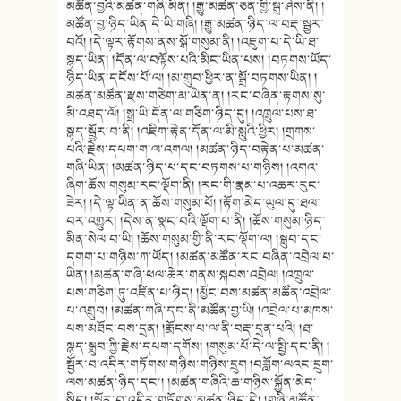
མཚོན་བྱའི་མཚན་གཞི་མིན། །རྒྱུ་མཚན་ཅན་གྱི་སྒྲ་ཤེས་ནི། །
མཚོན་བྱ་ཉིད་ཡིན་དེ་ཡི་གཞི། །རྒྱུ་མཚན་ཉིད་ལ་བརྡ་སྦྱར་
བའོ། །དེ་ལྟར་རྟོགས་ནས་སྒོ་གསུམ་ནི། །འཇུག་པ་དེ་ཡི་ཐ་
སྙད་ཡིན། །དོན་ལ་བལྟོས་པའི་མིང་ཡིན་པས། །བཏགས་ཡོད་
ཉིད་ཡིན་དངོས་པོ་ལ། །མ་གྲུབ་ཕྱིར་ན་སྒྲོ་བཏགས་ཡིན། །
མཚན་མཚོན་རྫས་གཅིག་མ་ཡིན་ན། །རང་བཞིན་རྟགས་སུ་
མི་འཐད་ལོ། །སྒྲ་ཡི་དོན་ལ་གཅིག་ཉིད་དུ། །འཁྲུལ་པས་ཐ་
སྙད་སྦྱོར་བ་ནི། །འཇིག་རྟེན་དོན་ལ་མི་སླུའི་ཕྱིར། །གྲགས་
པའི་རྗེས་དཔག་ག་ལ་འགལ། །མཚན་ཉིད་བརྟེན་པ་མཚན་
གཞི་ཡིན། །མཚན་ཉིད་པ་དང་བཏགས་པ་གཉིས། །འགའ་
ཞིག་ཆོས་གསུམ་རང་ལྡོག་ནི། །རང་གི་རྣམ་པ་འཆར་རུང་
ཟེར། །དེ་ལྟ་ཡིན་ན་ཆོས་གསུམ་པོ། །རྟོག་མེད་ཡུལ་དུ་ཐལ་
བར་འགྱུར། །དེས་ན་སྣང་བའི་ལྡོག་པ་ནི། །ཆོས་གསུམ་ཉིད་
མིན་སེལ་བ་ཡི། །ཆོས་གསུམ་གྱི་ནི་རང་ལྡོག་ལ། །སྒྲུབ་དང་
དགག་པ་གཉིས་ཀ་ཡོད། །མཚན་མཚོན་རང་བཞིན་འབྲེལ་པ་
ཡིན། །མཚན་གཞི་ཕལ་ཆེར་གནས་སྐབས་འབྲེལ། །འཁྲུལ་
པས་གཅིག་ཏུ་འཛིན་པ་ཉིད། །མྱོང་བས་མཚན་མཚོན་འབྲེལ་
པ་འགྲུབ། །མཚན་གཞི་དང་ནི་མཚོན་བྱ་ཡི། །འབྲེལ་པ་མཁས་
པས་མཐོང་བས་དྲན། །རྨོངས་པ་ལ་ནི་བརྡ་དྲན་པའི། །ཐ་
སྙད་སྒྲུབ་ཀྱི་རྗེས་དཔག་དགོས། །གསུམ་པོ་དེ་ལ་སྤྱི་དང་ནི། །
སྦྱོར་བ་འདིར་གཏོགས་གཉིས་གཉིས་དྲུག །བཟློག་ལའང་དྲུག་
ལས་མཚན་ཉིད་དང་། །མཚན་གཞིའི་ཆ་གཉིས་སྐྱོན་མེད་
སྲིད། །སྦྱོར་བ་འདིར་གཏོགས་མཚན་ཉིད་དེ། །གཞི་མཚོན་