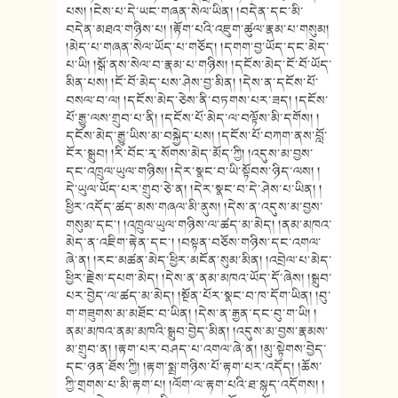
པས། །ངེས་པ་དེ་ཡང་གཞན་སེལ་ཡིན། །བདེན་དང་མི་
བདེན་མཐའ་གཉིས་པ། །རྟོག་པའི་འཇུག་ཚུལ་རྣམ་པ་གསུམ།
།མེད་པ་གཞན་སེལ་ཡོད་པ་གཅོད། །དགག་བྱ་ཡོད་དང་མེད་
པ་ཡི། །སྒོ་ནས་སེལ་བ་རྣམ་པ་གཉིས། །དངོས་མེད་ངོ་བོ་ཡོད་
མིན་པས། །ངོ་བོ་མེད་པས་ཤེས་བྱ་མིན། །དེས་ན་དངོས་པོ་
བསལ་བ་ལ། །དངོས་མེད་ཅེས་ནི་བཏགས་པར་ཟད། །དངོས་
པོ་རྒྱུ་ལས་གྲུབ་པ་ནི། །དངོས་པོ་མེད་ལ་བལྟོས་མི་དགོས། །
དངོས་མེད་རྒྱུ་ཡིས་མ་བསྐྱེད་པས། །དངོས་པོ་བཀག་ནས་བློ་
ངོར་སྒྲུབ། །རི་བོང་རྭ་སོགས་མེད་མོད་ཀྱི། །འདུས་མ་བྱས་
དང་འཁྲུལ་ཡུལ་གཉིས། །དེར་སྣང་བ་ཡི་སྟོབས་ཉིད་ལས། །
དེ་ཡུལ་ཡོད་པར་གྲུབ་ཅེ་ན། །དེར་སྣང་བ་དེ་ཤེས་པ་ཡིན། །
ཕྱིར་འདོད་ཚད་མས་གཞལ་མི་ནུས། །དེས་ན་འདུས་མ་བྱས་
གསུམ་དང་། །འཁྲུལ་ཡུལ་གཉིས་ལ་ཚད་མ་མེད། །ནམ་མཁའ་
མེད་ན་འཇིག་རྟེན་དང་། །བསྟན་བཅོས་གཉིས་དང་འགལ་
ཞེ་ན། །རང་མཚན་མེད་ཕྱིར་མངོན་སུམ་མིན། །འབྲེལ་པ་མེད་
ཕྱིར་རྗེས་དཔག་མེད། །དེས་ན་ནམ་མཁའ་ཡོད་དོ་ཞེས། །སྒྲུབ་
པར་བྱེད་ལ་ཚད་མ་མེད། །སྔོན་པོར་སྣང་བ་ཁ་དོག་ཡིན། །བུ་
ག་གཟུགས་མ་མཐོང་བ་ཡིན། །དེས་ན་རྒྱན་དང་བུ་ག་ཡི། །
ནམ་མཁའ་ནམ་མཁའི་སྒྲུབ་བྱེད་མིན། །འདུས་མ་བྱས་རྣམས་
མ་གྲུབ་ན། །རྟག་པར་བཤད་པ་འགལ་ཞེ་ན། །མུ་སྟེགས་བྱེད་
དང་ཉན་ཐོས་ཀྱི། །རྟག་སྨྲ་གཉིས་པོ་རྟག་པར་འདོད། །ཆོས་
ཀྱི་གྲགས་པ་མི་རྟག་པ། །ལོག་ལ་རྟག་པའི་ཐ་སྙད་འདོགས། །