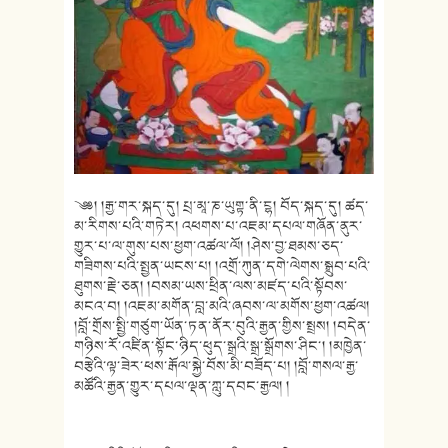
༄༅། །རྒྱ་གར་སྐད་དུ། པྲ་མཱ་ཎ་ཡུགྟ་ནི་ངྷ། བོད་སྐད་དུ། ཚད་
མ་རིགས་པའི་གཏེར། འཕགས་པ་འཇམ་དཔལ་གཞོན་ནུར་
གྱུར་པ་ལ་གུས་པས་ཕྱག་འཚལ་ལོ། །ཤེས་བྱ་ཐམས་ཅད་
གཟིགས་པའི་སྤྱན་ཡངས་པ། །འགྲོ་ཀུན་དགེ་ལེགས་སྒྲུབ་པའི་
ཐུགས་རྗེ་ཅན། །བསམ་ཡས་ཕྲིན་ལས་མཛད་པའི་སྟོབས་
མངའ་བ། །འཇམ་མགོན་བླ་མའི་ཞབས་ལ་མགོས་ཕྱག་འཚལ།
།བློ་གྲོས་སྤྱི་གཙུག་ཡོན་ཏན་ནོར་བུའི་རྒྱན་གྱིས་སྤྲས། །བདེན་
གཉིས་རོ་འཛིན་སྟོང་ཉིད་ཕུད་སྒྲའི་སྒྲ་སྒྲོགས་ཤིང་། །མཁྱེན་
བརྩེའི་ལྟ་ཟེར་ཕས་རྒོལ་སྐྱེ་བོས་མི་བཟོད་པ། །བློ་གསལ་རྒྱ་
མཚོའི་རྒྱན་གྱུར་དཔལ་ལྡན་ཀླུ་དབང་རྒྱལ། །