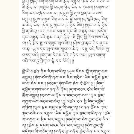
ཕྱིར། །སྐད་ཅིག་གཅིག་པ་མི་སྲིད་འགྱུར། །སྐད་ཅིག་གཅིག་པ་
མི་སྲིད་ན། །གསུམ་གྱི་བདག་ཉིད་ཡིན་པ་ཉམས། །རགས་པ་
ཅིག་ཆར་བསྐོར་བས་ན། །དབུས་ཀྱི་རྡུལ་ཕྲན་ཆ་བཅས་
འགྱུར། །དུས་གསུམ་ཅིག་ཆར་མི་སྐྱེ་བས། །ད་ལྟའི་སྐད་ཅིག་
ཆ་མེད་ཡིན། །དོན་དུ་སྣང་བ་བློ་ཉིད་ཡིན། །སྣང་བ་དེ་ཉིད་
ཕྱི་ན་མེད། །བག་ཆགས་བརྟན་དང་མི་བརྟན་ལས། །བདེན་
དང་བརྫུན་པའི་རྣམ་གཞག་བྱེད། །ཇི་སྲིད་ཕྱི་རོལ་ཁས་ལེན་
པ། །དེ་སྲིད་རྒྱུ་ལ་གཟུང་ཡུལ་ཟེར། །ཤེས་བྱ་ནང་གིར་ཞུགས་
པ་ན། །ཡུལ་དང་ཡུལ་ཅན་གྲུབ་པ་མེད། །བསྡུ་བའི་ཚིགས་སུ་
བཅད་པའོ། །ཚད་མ་རིགས་པའི་གཏེར་ལས། །ཡུལ་བརྟག་
པའི་རབ་ཏུ་བྱེད་པ་སྟེ་དང་པོའོ།། །།
བློ་ཡི་མཚན་ཉིད་རིག་པ་ཡིན། །ཡུལ་སོགས་སྒོ་ནས་དུ་མར་
འགྱུར། །ཤེས་པའི་སྒོ་ནས་རང་རིག་གཅིག །ཡིད་དཔྱོད་སྣང་
ལ་མ་ངེས་དང་། །བཅད་ཤེས་ལོག་ཤེས་ཐེ་ཚོམ་ལྔ། །ཡིད་
དཔྱོད་རྟགས་ལ་གཏན་མི་ལྟོས། །དམ་བཅའ་ཙམ་ཡིན་ཐེ་
ཚོམ་འགྱུར། །རྟགས་ལ་ལྟོས་ན་ཡང་དག་གམ། །ལྟར་སྣང་
གསུམ་ལས་འདའ་བ་མེད། །རྒྱུ་མཚན་ཅན་གྱི་ཡིད་དབྱོད་
གཉིས། །ལྟར་སྣང་གསུམ་དུ་མི་འདུ་ན། །གཏན་ཚིགས་ལྟར་
སྣང་བཞི་པར་འགྱུར། །ཡིད་དཔྱོད་ལྟར་སྣང་མ་ཡིན་ན། །ཚད་
མ་གསུམ་པ་སྲིད་པར་འགྱུར། །བདེན་པ་ངེས་ཀྱང་ཚད་མིན་
ན། །རྗེས་སུ་དཔག་པའང་མིན་པར་འགྱུར། །ངེས་ཀྱང་སྒྲོ་
འདོགས་མི་གཅོད་ན། །གནོད་བྱ་གནོད་བྱེད་མིན་པར་འགྱུར།