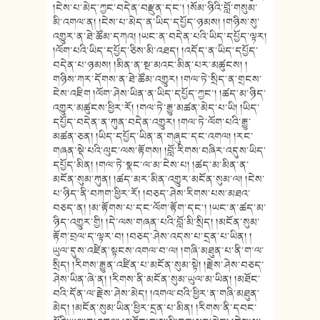
།ངེས་པ་མེད་ཀྱང་བདེན་བརྫུན་དང་། །སོམ་ཉིའི་བློ་གསུམ་
མི་འགལ་ན། །ངེས་པ་མེད་ན་ཡིད་དཔྱོད་ཉམས། །གཉིས་སུ་
འགྱུར་ན་ཐེ་ཚོམ་དཀའ། །ཡང་ན་བདེན་པའི་ཡིད་དཔྱོད་ལྟར།
།ལོག་པའི་ཡིད་དཔྱོད་ཅིས་མི་འཐད། །འདོད་ན་ཡིད་དཔྱོད་
བདེན་པ་ཉམས། །མིན་ན་སྔ་མའང་མིན་པར་མཚུངས། །
གཉིས་ཀར་དོགས་ན་ཐེ་ཚོམ་འགྱུར། །གལ་ཏེ་སྲིད་ན་གྲངས་
ངེས་འཇིག །ལོག་ཤེས་ཡིན་ན་ཡིད་དཔྱོད་ཀྱང་། །ཚད་མ་ཉིད་
འགྱུར་མཚུངས་ཕྱིར་རོ། །གལ་ཏེ་རྒྱུ་མཚན་མེད་པ་ཡི། །ཡིད་
དཔྱོད་བདེན་ན་ཀུན་བདེན་འགྱུར། །གལ་ཏེ་ལོག་པའི་རྒྱུ་
མཚན་ཅན། །ཡིད་དཔྱོད་ཡིན་ན་གཞུང་དང་འགལ། །རང་
གཞན་སྡེ་པའི་ལུང་ལས་རྟོགས། །བློ་རིགས་བཞིར་འདུས་ཡིད་
དཔྱོད་མིན། །གལ་ཏེ་སྣང་ལ་མ་ངེས་པ། །ཚད་མ་མིན་ན་
མངོན་སུམ་ཀུན། །ཚད་མར་མིན་འགྱུར་མངོན་སུམ་ལ། །ངེས་
པ་ཉིད་ནི་བཀག་ཕྱིར་རོ། །བཅད་ཤེས་རིགས་པས་མཐའ་
བཅད་ན། །མ་རྟོགས་པ་དང་ལོག་རྟོག་དང་། །ཡང་ན་ཚད་མ་
ཉིད་འགྱུར་གྱི། །དེ་ལས་གཞན་པའི་བློ་མི་སྲིད། །མངོན་སུམ་
རྟོག་བྲལ་ད་ལྟར་བ། །བཅད་ཤེས་འདས་པ་དྲན་པ་ཡིན། །
ཡུལ་དུས་འཛིན་སྟངས་འགལ་བ་ལ། །གཞི་མཐུན་པ་ནི་ག་ལ་
སྲིད། །རིགས་རྒྱུན་འཛིན་པ་མངོན་སུམ་སྟེ། །རྗེས་ཤེས་བཅད་
ཤེས་ཡིན་ཞེ་ན། །རིགས་ནི་མངོན་སུམ་ཡུལ་མ་ཡིན། །མཐོང་
བའི་དོན་ལ་རྗེས་ཤེས་མེད། །འགལ་བའི་ཕྱིར་ན་གཞི་མཐུན་
མེད། །མངོན་སུམ་ཡིན་ཕྱིར་དྲན་པ་མིན། །རིགས་ནི་དབང་