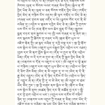
ལ་འབྲེལ་པ་འདོད་པ་ནི། །གཅིག་དང་ཐ་དད་བརྟགས་པས་
ཁེགས། །ལྡན་པ་སོགས་ལའང་གཞན་སེལ་གྱིས། །སྦྲེལ་ན་གོ་
བྱེད་ཡིན་ཞེ་ན། །ལྡན་པ་ཅན་སོགས་གནོད་བྱེད་ཡོད། །གནོད་
བྱེད་མེད་ན་གཉིས་པོར་འདུས། །ཇི་ལྟར་གནོད་པ་ཡོད་ཅེ་ན།
།གཞན་ཡང་གྲངས་ཅན་འདོད་པ་ཡི། །ལྕགས་གོང་དང་ནི་མེ་
བཞིན་དུ། །འདྲེས་པ་རྣམས་དབྱེར་མེད་ཅེ་ན། །ཆོས་ཀྱི་གྲགས་
པས་བོར་བ་ཡི། །ངན་རྟོག་ཕལ་ཆེར་བླུན་པོ་ལེན། །སྐྱུགས་
སྨན་བཏང་ནས་སྐྱུགས་པ་ལ། །ཁྱི་ལས་གཞན་པ་སུ་ཞིག་ཟ། །
བར་སྐབས་ཀྱི་ཚིགས་སུ་བཅད་པའོ། །རྣམ་རྟོག་ཡུལ་ལ་
འཇིག་རྟེན་གྱི། །ཐ་སྙད་བཞིན་དུ་དབྱེ་བསྡུ་དང་། །སྔ་ཕྱི་རྟོག་
པས་སྦྲེལ་བ་ཡིས། །འཇུག་ཡུལ་བསྒྲུབ་ཕྱིར་འབྲེལ་པར་འཐད།
།བྱས་དང་མི་རྟག་བློས་སྦྲེལ་བ། །དོན་ལ་གྲུབ་ན་དོན་འབྲེལ་
ཡིན། །དོན་ལ་དེ་དག་མ་གྲུབ་ན། །དོན་གྱི་སྒྲུབ་བྱེད་མིན་ཞེ་
ན། །བརྟགས་པ་དོན་ལ་འཇུག་པ་དང་། །མི་འཇུག་པ་སྟེ་རྣམ་
པ་གཉིས། །འཇུག་པས་འཇུག་ཡུལ་ཐོབ་པ་ན། །འབྲེལ་པ་ཉིད་
དེ་ཅིག་ཤོས་མིན། །མེད་ན་མི་འབྱུང་དུ་བ་ལ། །མེད་ན་དེ་ནི་
རྒྱུ་མེད་འགྱུར། །ཡོད་ན་དེ་ཉིད་དངོས་པོ་ཡི། །འབྲེལ་པ་ཉིད་
དུ་འགྱུར་ཞེ་ན། །དོན་གྱི་དུ་བ་མེ་མེད་ན། །མི་འབྱུང་བ་ཙམ་
ཡོད་མོད་ཀྱང་། །སྔ་ཕྱི་བཟུང་ནས་སྦྲེལ་བ་ནི། །རྟོག་པ་མིན་
པས་སྦྲེལ་མི་ནུས། །མཚན་ཉིད་དང་ནི་མཚོན་བྱ་དང་། །སྤྱི་
དང་བྱེ་བྲག་འབྲེལ་པ་ཡང་། །འཁྲུལ་པས་དངོས་པོ་གཅིག་
ཉིད་དུ། །བརྟགས་པས་འགྲུབ་ཀྱི་གཞན་དུ་མིན། །གང་ཡོད་དེ་
འཇིག་བུམ་པ་བཞིན། །སྒྲ་ཡང་ཡོད་ཅེས་རང་བཞིན་རྟགས། །