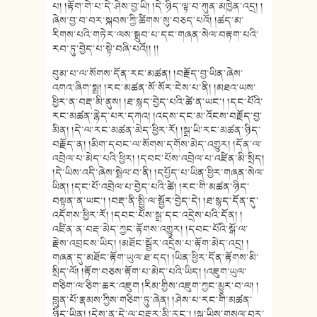
པ། །རྟོག་གེ་པ་དེ་ཤེས་བྱ་ཡི། །དེ་ཉིད་ལྟ་བ་ཀུན་མཁྱེན་འདྲ། །
ཞེས་བྱ་བ་བར་སྐབས་ཀྱི་ཚིགས་སུ་བཅད་པའོ། །ཚད་མ་
རིགས་པའི་གཏེར་ལས་སྒྲུབ་པ་དང་གཞན་སེལ་བརྟག་པའི་
རབ་ཏུ་བྱེད་པ་སྟེ་བཞི་པའོ།། །།
བུམ་པ་ལ་སོགས་དོན་རང་མཚན། །བརྗོད་བྱ་ཡིན་ཞེས་
འགའ་ཞིག་སྨྲ། །རང་མཚན་སོ་སོར་ངེས་པ་ནི། །མཐའ་ཡས་
ཕྱིར་ན་བརྡ་མི་ནུས། །ཐ་སྙད་བྱེད་པའི་ཚེ་ན་ཡང་། །དང་པོའི་
རང་མཚན་རྙེད་པར་དཀའ། །འདས་དང་མ་འོངས་བརྗོད་བྱ་
མིན། །དེ་ལ་རང་མཚན་མེད་ཕྱིར་རོ། །སྒྲ་ཡི་རང་མཚན་ཉིད་
བརྗོད་ན། །མིག་དབང་ལ་སོགས་དགོས་མེད་འགྱུར། །དོན་ལ་
འབྲེལ་པ་མེད་པའི་ཕྱིར། །དབང་པོས་འབྲེལ་པ་འཛིན་མི་སྲིད།
།དེ་ཡིས་འདི་ཞེས་སྦྲེལ་བ་ནི། །དཔྱོད་པ་ཡིན་ཕྱིར་གཞན་སེལ་
ཡིན། །དང་པོ་འབྲེལ་པ་བྱེད་པའི་ཚེ། །རང་གི་མཚན་ཉིད་
བསྟན་ན་ཡང་། །བརྡ་ནི་སྤྱི་ལ་སྦྱོར་བྱེད་དེ། །ཐ་སྙད་དོན་དུ་
འདོགས་ཕྱིར་རོ། །དབང་པོས་སྒྲ་དང་འདྲེས་པའི་དོན། །
འཛིན་ན་བརྡ་མེད་ཀྱང་རྟོགས་འགྱུར། །དབང་པོའི་སྒོ་ལ་
རྗེས་འབྲངས་ཡིད། །མཐོང་སྦྱོར་འདྲེས་པ་རྟོག་མེད་འདྲ། །
གཞན་དུ་མཐོང་རྟོག་ཡུལ་ཐ་དད། །ཡིན་ཕྱིར་དོན་རྟོགས་མི་
སྲིད་ལོ། །རྟོག་བཅས་རྟོག་པ་མེད་པའི་ཡིད། །འཇུག་ཡུལ་
གཅིག་ལ་ཅིག་ཆར་འཇུག །རིམ་གྱིས་འཇུག་ཀྱང་མྱུར་བ་ལ། །
བླུན་པོ་རྣམས་ཀྱིས་གཅིག་ཏུ་ཞེན། །ཤེས་པ་རང་གི་མཚན་
ཉིད་ཡིན། །དེས་ན་དེ་ལ་བརྡར་མི་རུང་། །སྒྲ་ཡིས་གསལ་བར་