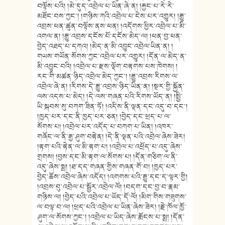
བལྟོས་པའི། །མེ་དུད་འབྲེལ་པ་ཡིན་ཞེ་ན། །རྐྱང་པ་རེ་རེ་
མཐོང་བས་ཀྱང་། །གཉིས་ཀའི་འབྲེལ་པ་ངེས་པར་འགྱུར། །རྒྱུ་
འབྲས་ཕན་ཚུན་བལྟོས་ནས་ཕན། །འདོགས་ཕྱིར་འབྲེལ་པ་མི་
འགལ་ན། །རྒྱུ་འབྲས་དངོས་པོ་དངོས་མེད་ལ། །ཕན་བྱ་ཕན་
བྱེད་འཐད་པ་དཀའ། །མེད་ན་མི་འབྱུང་འབྲེལ་ཡིན་ན། །
གཡས་གཡོན་སོགས་ཀྱང་འབྲེལ་པར་འགྱུར། །དོན་ལ་མེད་ན་
མི་འབྱུང་བའི། །འབྲེལ་པ་རྫས་ལྡོག་བརྟགས་པས་ཁེགས། །
རང་གི་མཚན་ཉིད་འབྲེལ་མེད་ཀྱང་། །རྒྱུ་འབྲས་རིགས་ལ་
འབྲེལ་ཞེ་ན། །རིགས་དེ་རྒྱུ་འབྲས་ཉིད་ཡིན་ན། །སྔར་གྱི་སྐྱོན་
ལས་འདས་པ་མེད། །དེ་ལས་གཞན་པའི་རིགས་ཡོད་ན། །སྤྱི་
ཡི་སྐབས་སུ་བཀག་ཟིན་ཏོ། །འདིས་ནི་ལྡན་དང་འདུ་བ་དང་།
།ཁྱད་པར་དང་ནི་ཁྱད་པར་ཅན། །བྱེད་དང་ཕྲད་པ་ལ་
སོགས་པ། །འབྲེལ་པར་འདོད་པ་བཀག་པ་ཡིན། །འཁར་
གཞོང་ལ་ནི་རྒྱ་ཤུག་བརྟེན། །དེ་ནི་ལྡན་པའི་འབྲེལ་ཞེས་ཟེར།
།རྟག་པའི་རྟེན་ལ་མི་རྟག་པ། །འབྲེལ་པ་འཕྲོད་པ་འདུ་ཞེས་
གྲགས། །བྱས་དང་མི་རྟག་ལ་སོགས་པ། །དོན་གཅིག་ལ་ནི་
འདུ་ཞེས་སྨྲ། །ཐ་དད་གཞན་གྱིས་གཞན་གོ་བ། །ཁྱད་པར་
བྱེད་ཆོས་འབྲེལ་ཞེས་འདོད། །འགགས་པའི་རྒྱུ་དང་ད་ལྟར་གྱི།
།འབྲས་བུ་འབྲེལ་པ་སྦྱོར་འབྲེལ་ལོ། །བདག་དང་བྱ་བ་རྣམ་
གཉིས་ལ། །བྱེད་པའི་འབྲེལ་པ་ཡོད་དོ་ལོ། །མིག་གིས་གཟུགས་
ལ་བལྟ་བ་ལ། །ཕྲད་པའི་འབྲེལ་པ་ཡིན་ཞེས་ཟེར། །རྗེ་ཁོལ་ཁྱོ་
ཤུག་ལ་སོགས་ཀྱང་། །འབྲེལ་པ་ཡིད་ཞེས་རྨོངས་པ་སྨྲ། །དོན་