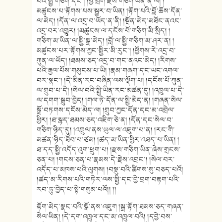
པའི་སྤྱི་གཅིག་དང་། །བྱེ་བྲག་རྫས་གཅིག་ཡིན་ནོ་ལོ། །
མཚུངས་པ་རྟོགས་པས་སྦྱར་བ་ཡིན། །རྟོག་པའི་བློ་ཆོས་དོན་
ལ་མེད། །དོན་ལ་འདྲ་བ་ཡོད་ན་ནི། །སྔོན་མེད་མཐོང་ནའང་
འདྲ་བར་འགྱུར། །མཚུངས་ལ་དངོས་པོ་གཅིག་མི་སྲིད། །
གཅིག་མ་ཡིན་ལ་སྤྱི་སྒྲ་མེད། །བློ་ལ་སྤྱི་གཅིག་མ་ཤར་ན། །
མཚུངས་པར་རྟོགས་ཀྱང་སྤྱིར་མི་རུང་། །ཕྱོགས་རེ་འདྲ་བ་
ཀུན་ལ་ཡོད། །ཐམས་ཅད་འདྲ་བ་གང་ནའང་མེད། །རིགས་
པའི་རྒྱལ་པོས་གསུངས་པ་ཡི། །རྣམ་གཞག་དང་ཡང་འགལ་
བར་སྣང་། །དེ་མིན་རང་བཞིན་ལས་ལྡོག་པ། །དངོས་པོ་ཀུན་
ལ་གྲུབ་པ་དེ། །སེལ་བའི་སྤྱི་ཡིན་རང་མཚན་དུ། །འཁྲུལ་པ་དེ་
ལ་དགག་སྒྲུབ་བྱེད། །གལ་ཏེ་དོན་ལ་སྤྱི་མེད་ན། །གཞན་སེལ་
སྒྲོ་བཏགས་དངོས་མེད་ལ། །གྲུབ་ཀྱང་དོན་དང་མ་འབྲེལ་
ཕྱིར། །ཐ་སྙད་ཐམས་ཅད་འཇིག་ཅེ་ན། །དོན་དང་སེལ་བ་
གཅིག་ཉིད་དུ། །འཁྲུལ་ནས་ཡུལ་ལ་འཇུག་པ་ན། །རང་གི་
མཚན་ཉིད་ཐོབ་པ་ཙམ། །ཚད་མ་ཡིན་ཕྱིར་འཐད་པ་ཡིན། །
ཐ་དད་སྤྱི་འདོད་འུག་ཕྲུག་པ། །རྫས་གཅིག་ཡིན་ཞེས་གྲངས་
ཅན་པ། །གངས་ཅན་པ་རྣམས་དེ་རྗེས་འབྲང་། །སེལ་བར་
འདོད་པ་མཁས་པའི་ལུགས། །བསྡུ་བའི་ཚིགས་སུ་བཅད་པའོ།
།ཚད་མ་རིགས་པའི་གཏེར་ལས་སྤྱི་དང་བྱེ་བྲག་བརྟག་པའི་
རབ་ཏུ་བྱེད་པ་སྟེ་གསུམ་པའོ།། །།
རྟོག་མེད་སྣང་བའི་སྒོ་ནས་འཇུག །སྒྲ་རྟོག་ཐམས་ཅད་གཞན་
སེལ་ཡིན། །དེ་དག་འཁྲུལ་དང་མ་འཁྲུལ་བའི། །དབྱེ་བས་