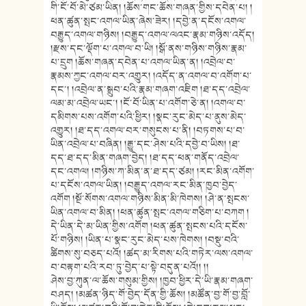
གི་ངོ་བོ་མེ་ཙམ་ཡིན། །ཆོས་གང་ཆོས་གཞན་གྱིས་དབེན་པ། །
ཕན་ཚུན་སྤང་འགལ་ཡིན་ཞེས་ཟེར། །དབྱེ་ན་དངོས་འགལ་
བརྒྱུད་འགལ་གཉིས། །བརྒྱུད་འགལ་ལའང་རྣམ་གཉིས་འདོད།
།རྫས་དང་ལྡོག་པ་འགལ་བ་ཡི། །སྒོ་ནས་གཉིས་གཉིས་རྣམ་
པ་དྲུག །ཆོས་གཞན་དབེན་པ་འགལ་ཡིན་ན། །འབྲེལ་བ་
རྣམས་ཀྱང་འགལ་བར་འགྱུར། །འདོད་ན་འགལ་བ་འགོག་པ་
དང་། །འབྲེལ་ན་སྒྲུབ་པའི་རྣམ་གཞག་འཇིག །ཐ་དད་འབྲེལ་
ལམ་མ་འབྲེལ་ཡང་། །ངོ་བོ་ཡིན་པ་འགོག་ཅེ་ན། །འགལ་བ་
དམིགས་པས་འགོག་པའི་ཕྱིར། །སྣང་རུང་མེད་པ་ནུས་མེད་
འགྱུར། །ཐ་དད་འགལ་བར་གསུངས་པ་ནི། །བཏགས་པ་བ་
ཡིན་འབྲེལ་པ་བཞིན། །རྒྱུ་དང་ཤེས་པའི་དབྱེ་བ་ཡིས། །ཐ་
དད་ཐ་དད་མིན་གཞག་བྱེད། །ཐ་དད་ཕན་གནོད་འབྲེལ་
དང་འགལ། །གཉིས་ཀ་མིན་ན་ཐ་དད་ཙམ། །རང་མིན་འགོག་
པ་དངོས་འགལ་ཡིན། །བརྒྱུད་འགལ་རང་མིན་ཁྱབ་བྱེད་
འགོག །སྔོ་སོགས་འགལ་གཉིས་མིན་མི་ཁེགས། །ཤེ་ན་སྤངས་
ཡིན་འགལ་བ་མིན། །ཕན་ཚུན་སྤང་འགལ་གཅིག་པ་བཀག །
དེ་ཡིན་དེ་མ་ཡིན་གྱིས་འགོག །ཕན་ཚུན་སྤངས་པའི་དངོས་
པོ་གཉིས། །ཡིན་པ་སྣང་རུང་མེད་པས་ཁེགས། །བསྡུ་བའི་
ཚིགས་སུ་བཅད་པའོ། །ཚད་མ་རིགས་པའི་གཏེར་ལས་འགལ་
བ་བརྟག་པའི་རབ་ཏུ་བྱེད་པ་སྟེ་བདུན་པའོ།། །།
ཤེས་བྱ་ཀུན་ལ་ཆོས་གསུམ་གྱིས། །ཁྱབ་ཕྱིར་དེ་ཡི་རྣམ་གཞག་
བཤད། །མཚན་ཉིད་གོ་བྱེད་དོན་གྱི་ཆོས། །མཚོན་བྱ་གོ་བྱ་བློ་