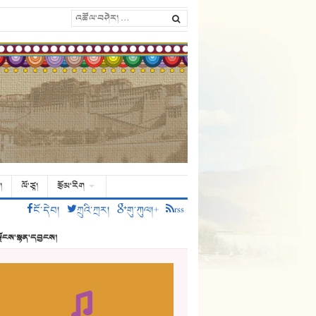
།
ལོ་ཙཱ།
རྩོམ་རིག
ངོ་དེབ།
ཀྲུའི་ཀྲར།
གུ་ཀུལ།+
rss
ྗོངས་སྙན་དབྱངས།