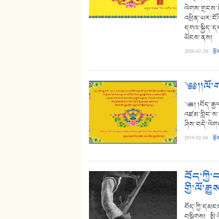
ལེགས་གྲངས་མ
འཕྲིན་ཡར་ངོའ
དགའ་སྐྱིད་ད
ཡོངས་ནས།
2020-02-20
·
རྩོ
༄༅།།ལོ་
༄༅། །བོད་རྒ
འཛམ་གླིང་ས་
ཤིས་བདེ་ལེག
2019-02-04
·
རྩོ
བོད་ཀྱི
གྱི་ལོ་རྒྱུ
བོད་ཀྱི་དམངས
བསྒྲིགས། སྤྱ