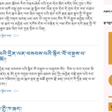
ས་(མང་ཚོགས་རིག་གནས)ཞེས་པའི་དུས་དེབ་ཐོག་བཀོད་ཡོད་ཀྱང་། གོང་
་མཁོ་བསྡུ་བྱས་པའམ་ཟླ་སྒྲིལ་གང་ཡིན་དུས་དེབ་དེ་གྲས་དེང་སང་བཙལ་
འཆད་འ
ས། རིག་རྩལ་ཆེད་ལས་ཞིབ་འཇུག་པའི་ནང་དགེ་རྒན་རྣམ་རྒྱལ་གྱི་ལོ་རྒྱུས་
ར་འདྲི་གནང་མཁན་ཡང་མང་པོ་འདུག་པས། ཁོང་གི་ལོ་རྒྱུས་མཁྱེན་འདོད་
ལྷ་གཞུ
ར་མ་ཆག་ལ། མཁྱེན་ཡང་དགོས་ངེས་ལ་བརྟེན་ད་ལམ་ངོས་ནས་དགེ་རྒན་གྱི་ལོ་
་རྒྱས་ཙམ་ཞིག་གང་དྲན་བྲིས་པ་ཡིན།
མ་སྒྲིག་པས།
·
0
མའི་དྲིན་ལན་བསབས་པའི་སྙིང་བོ་བསྡུས་པ་
ོ།།
དྲིན་ལན་བསབས་པའི་སྙིང་བོ་བསྡུས་པ་བཞུགས་སོ།། བིས་པ་ངག་དབང་མི་
ད། ན་མོ། དུས་གསུམ་སངས་རྒྱས་ཐམས་ཅད་ཀྱི། །མཁྱེན་བརྩེ་ནུས་པའི་རང་
རས་གཟིགས། །བླ་མ་སྐལ་ལྡན་རྒྱ་མཚོ་ཐུགས་རྗེ་ཅན། །བདག་གི་དྲིན་ཅན་ཕ་མ་
ོངས། །
མ་སྒྲིག་པས།
·
0
་གྱི་ཁ་སྐད།