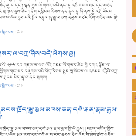
ེད་ཞུ་བ་དང་། ལྷན་རྒྱས་ལོ་གསར་པའི་ནང་སྐུ་འཚོ་གསལ་ཐང་དང་མཛད་
ི་ཟླ་ལྟར་རྒྱས་ཤིང་། ཏོག་དབྱིབས་རིམས་ནད་མྱུར་དུ་ཞི་ནས་སྐྱེ་འགྲོ་ཡོངས་
པལ་ལ་རོལ་ཐུབ་པའི་སྨོན་འདུན་ཞུ་རྒྱུ་བཅས། དབུས་གཙང་རིག་མཛོད་ལས་སྣེ་
མ་སྒྲིག་པས།
·
0
གསར་ལ་བཀྲ་ཤིས་བདེ་ལེགས་ཞུ།
ྱལ་ལོ་ ༢༡༤༦ རབ་གནས་ས་ཕག་ལོའི་གནམ་ལོ་གསར་ཚེས་ཀྱི་དགའ་སྟོན་ལ་
ཕྱོགས་གང་སར་བཞུགས་པའི་བོད་རིགས་སྤུན་ཟླ་ཡོངས་ལ་འཚམས་འདྲིའི་བཀྲ་
ས་གྲངས་མེད་ཞུ་བ་དང་སྦྲགས།
མ་སྒྲིག་པས།
·
0
་དམངས་ཁྲོད་སྒྱུ་རྩལ་མཁས་ཅན་དགེ་རྒན་རྣམ་རྒྱལ་
ས།
་ཁྲོད་སྒྱུ་རྩལ་མཁས་ཅན་དགེ་རྒན་རྣམ་རྒྱལ་གྱི་ལོ་རྒྱུས། ། བསྟན་འཛིན་གྱིས་
ི་ལོ༡༩༨༠ལོར་ཕྲན་ནས་དྲན་གསོ་ཞུ་བ་དང་ཆབས་ཅིག་ཁོང་གི་བྱས་རྗེས་མདོར་