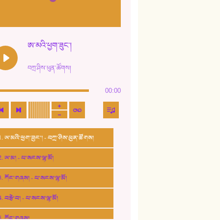
ཨ་མའི་ཕྱག་ཟུང་།
བཀྲ་ཤིས་ཕུན་ཚོགས།
00:00
1. ཨ་མའི་ཕྱག་ཟུང་། - བཀྲ་ཤིས་ཕུན་ཚོགས།
2. ཨ་མ། - པ་སངས་ལྷ་མོ།
3. ཀོང་གཞས། - པ་སངས་ལྷ་མོ།
4. བརྩེ་བ། - པ་སངས་ལྷ་མོ།
5. ཀོང་གཞས།