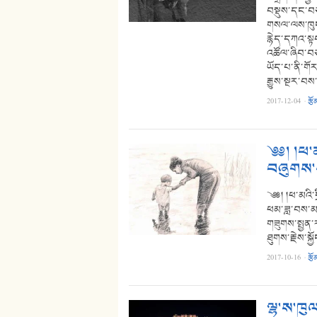
བསྡུས་དང་བཅ
གསལ་ལས་ཁུངས
རྙེད་དཀའ་སྟབ
འཚོལ་ཞིབ་བཅ
ཡོད་པ་ནི་གོ
རྒྱུས་སྔར་བས
2017-12-04
·
རྩོ
༄༅། །ཕ་
བཞུགས་ས
༄༅། །ཕ་མའི་
ཕམ་ཟླ་བས་མཛ
གཟུགས་སྤྱན་
ཐུགས་རྗེས་སྐྱ
2017-10-16
·
རྩོ
ལྷ་ས་ཁུལ