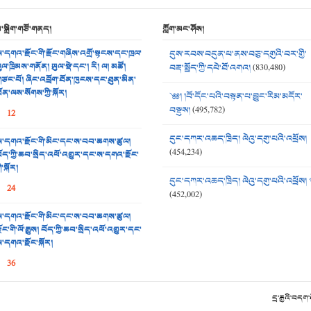
མ་སྒྲིག་གཙོ་གནད།
ཀློག་མང་ཤོས།
་དགའ་རྫོང་གི་རྫོང་གཞིས་འགྲོ་སྟངས་དང་ཁྲལ་
དུས་རབས་བདུན་པ་ནས་བཅུ་དགུའི་བར་གྱི་
ུལ་ཁྲིམས་གནོན། ཡུལ་སྡེ་དང་། རི། ལ། མཚོ།
བརྡ་སྤྲོད་ཀྱི་དཔེ་ཐོ་འགའ།
(830,480)
ཙང་པོ། ཞིང་འབྲོག་ཐོན་ཁུངས་དང་ཐུན་མིན་
ོན་ལས་སོགས་ཀྱི་སྐོར།
༄༅། །བོ་དོང་པའི་བསྟན་པ་བྱུང་རིམ་མདོར་
བསྡུས།
(495,782)
12
དུང་དཀར་འཆད་ཁྲིད། ལེའུ་དགུ་པའི་འཕྲོས།
་དགའ་རྫོང་གི་མིང་དང་ས་བབ་ཆགས་ཚུལ།
(454,234)
ོད་ཀྱི་ཆབ་སྲིད་འཕོ་འགྱུར་དང་ས་དགའ་རྫོང་
ི་སྐོར།
དུང་དཀར་འཆད་ཁྲིད། ལེའུ་དགུ་པའི་འཕྲོས། 
24
(452,002)
་དགའ་རྫོང་གི་མིང་དང་ས་བབ་ཆགས་ཚུལ།
ྫོང་གི་ལོ་རྒྱུས། བོད་ཀྱི་ཆབ་སྲིད་འཕོ་འགྱུར་དང་
་དགའ་རྫོང་སྐོར།
36
དྲ་རྒྱའི་བདག