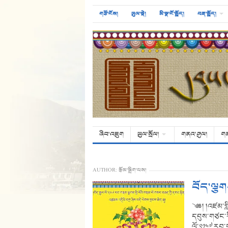
གཙོ་ངོས།
ཡུལ་སྡེ།
མི་སྣ་ངོ་སྤྲོད།
བརྡ་སྤྲོད།
ཞིབ་འཇུག
ཡུལ་སྲོལ།
གནའ་ཤུལ།
ག
AUTHOR:
རྩོམ་སྒྲིག་པས།
བོད་ལྕག
༄༅། །འཛམ་གླ
དབུས་གཙང་རི
ལོ་༢༡༤༧ རབ་