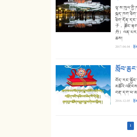
ལྷ་ས་ཁུལ་གྱ
སྐད་ཁག་ཅིག་
ཅིག་དོན་དང་
子， ༼ཚོང་རྟག
丹）ལན་པར་གྱི
ཆས།
2017-04-04
·
རྩོ
སློབ་ཆུ
བོད་རང་སྐྱོང
མཚོའི་འཇིངས། 
བརྡ་དག་ཕ་མཐ
2016-12-05
·
རྩོ
1