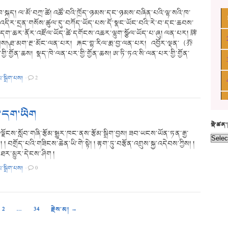
ི་ཁ་སྐད། ལ་མོ་བཀྲ་ཚེ། འཚོ་བའི་ཁྲོད་ཉམས་དང་ཉམས་བཞིན་པའི་ལྷ་སའི་ཁ་
འདིར་དྲན་གསོས་ཚུལ་དུ་བཀོད་ཡོད་པས་དོ་སྣང་ཡོང་བའི་རེ་བ་དང་ཆབས་
དག་ཆར་ནོར་འཛོལ་ཡོད་ཚེ་དགོངས་འཆར་ལྷུག་སྩོལ་ཡོད་པ་ཞུ། ལན་པར། 牌
ས།༽ ཐ་མག་རྔ་མོང་ལན་པར། རྐང་གྷ་རིལ་རྨ་བྱ་ལན་པར། འབྱོར་ལྡན་（乔
་གྱོན་ཆས། སྣད་ཁེ་ལན་པར་གྱི་གྱོན་ཆས། ཨ་ཏི་ཏའ་སི་ལན་པར་གྱི་གྱོན་
མ་སྒྲིག་པས།
·
2
ང་དག་ཡིག
སྡེ་ཚན
་ལྗོངས་སློབ་གཞི་རྩོམ་སྒྱུར་ཁང་ནས་རྩོམ་སྒྲིག་བྱས། ཟབ་ཡངས་ཡོན་ཏན་རྒྱ་
། བགྲོད་པའི་གཟིངས་ཆེན་ཡི་གེ་སྟེ། ། རྟག་ཏུ་བརྩོན་འགྲུས་སྐྱ་འདེབས་ཀྱིས། །
ར་མྱུར་དེངས་ཤིག །
མ་སྒྲིག་པས།
·
0
2
…
34
རྗེས་མ། →