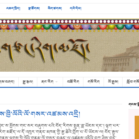
འཆད་ཁྲིད།
སྣ་ཚོགས།
ཡིག་ཚགས།
དཔེ་དེབ།
ནས་བཤད།
སྒྱུ་རྩལ།
ནང་རིག
བཟོ་རིག
གསོ་རིག
ལོ་རྒྱུས།
སློབ་གསོ
གངས་ལ
ས་བྱི་ལོའི་ལོ་གསར་འཚམས་འདྲི།
ིང་ས་ཕྱོགས་གང་སར་བཞུགས་པའི་བོད་རིགས་སྤུན་ཟླ་ཡོངས་དང་། ལྷག་པར་
ག་མཛོད་ལ་དོ་འཁུར་གནང་མཁན་གྱི་རྒྱ་ཆེའི་ཀློག་པ་པོ་ཡོངས་ལ། བོད་རྒྱལ་
གནས་ལྕགས་བྱི་ལོའི་གནམ་ལོ་གསར་བཞད་ལ་འཚམས་འདྲིའི་བཀྲ་ཤིས་བདེ་