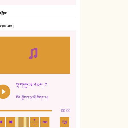
6. ཆོལ་གསུམ་བྲོ་གཞས། - སྒྲོན་གསལ།
ཁྲིད།
7. ལྷག་སྒྲོན་ལགས།
ང་རྣམ་ཐར།
8. ཆང་གཞས།
9. ཆང་གཞས། ༢
10. ཆང་གཞས། ༣
11. ལོ་གསར།
12. ལོ་གསར། ༢
ལྷ་གཞུང་རྣམ་ཐར། ༡
13. ཆུང་འདྲིས། - ཟླ་སྒྲོན།
བོད་ལྗོངས་ལྷ་མོ་ཚོགས་པ།
14. སྙིང་རྗེ་མོ། - ཚེ་འགྱུར་མེད།
00:00
15. ཤམ་པ་ལ་ཡི་སྲས་མོ།
16. ལྷ་བུ་དར་བུ།