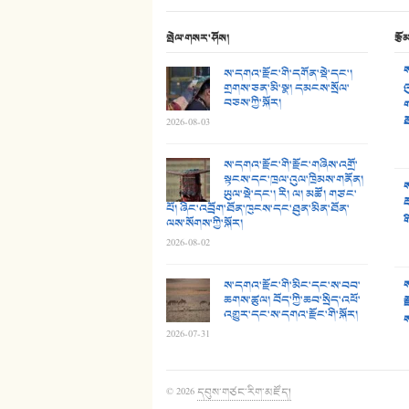
སྤེལ་གསར་ཤོས།
རྩོ
ས
ས་དགའ་རྫོང་གི་དགོན་སྡེ་དང་།
གྲགས་ཅན་མི་སྣ། དམངས་སྲོལ་
འ
བཅས་ཀྱི་སྐོར།
ག
ཐ
2026-08-03
ས་དགའ་རྫོང་གི་རྫོང་གཞིས་འགྲོ་
སྟངས་དང་ཁྲལ་འུལ་ཁྲིམས་གནོན།
ས
ཡུལ་སྡེ་དང་། རི། ལ། མཚོ། གཙང་
བ
པོ། ཞིང་འབྲོག་ཐོན་ཁུངས་དང་ཐུན་མིན་ཐོན་
ག
ལས་སོགས་ཀྱི་སྐོར།
2026-08-02
ས་དགའ་རྫོང་གི་མིང་དང་ས་བབ་
ས
ཆགས་ཚུལ། བོད་ཀྱི་ཆབ་སྲིད་འཕོ་
ར
འགྱུར་དང་ས་དགའ་རྫོང་གི་སྐོར།
ས
2026-07-31
© 2026
དབུས་གཙང་རིག་མཛོད།