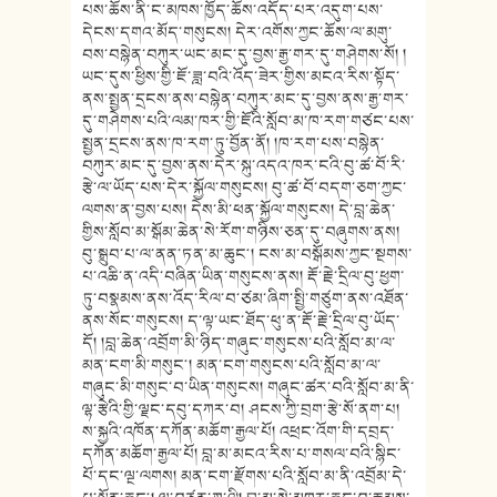
པས་ཆོས་ནི་ང་མཁས་ཁྱོད་ཆོས་འདོད་པར་འདུག་པས་
དེངས་དགའ་མོད་གསུངས། དེར་འགོས་ཀྱང་ཆོས་ལ་མགུ་
བས་བསྙེན་བཀུར་ཡང་མང་དུ་བྱས་རྒྱ་གར་དུ་གཤེགས་སོ། །
ཡང་དུས་ཕྱིས་གྱི་ཇོ་ཟླ་བའི་འོད་ཟེར་གྱིས་མངའ་རིས་སྟོད་
ནས་སྤྱན་དྲངས་ནས་བསྙེན་བཀུར་མང་དུ་བྱས་ནས་རྒྱ་གར་
དུ་གཤེགས་པའི་ལམ་ཁར་གྱི་ཇོའི་སློབ་མ་ཁ་རག་གཙང་པས་
སྤྱན་དྲངས་ནས་ཁ་རག་ཏུ་བྱོན་ནོ། །ཁ་རག་པས་བསྙེན་
བཀུར་མང་དུ་བྱས་ནས་དེར་སྐུ་འདའ་ཁར་ངའི་བུ་ཚ་བོ་རི་
རྩེ་ལ་ཡོད་པས་དེར་སྐྱོལ་གསུངས། བུ་ཚ་བོ་བདག་ཅག་ཀྱང་
ལགས་ན་བྱས་པས། དེས་མི་ཕན་སྐྱོལ་གསུངས། དེ་བླ་ཆེན་
གྱིས་སློབ་མ་སྒོམ་ཆེན་སེ་རོག་གཉིས་ཅན་དུ་བཞུགས་ནས།
བུ་སྒྲུབ་པ་ལ་ནན་ཏན་མ་ཆུང༌། ངས་མ་བསྒོམས་ཀྱང་སྔགས་
པ་འཆི་ན་འདི་བཞིན་ཡིན་གསུངས་ནས། རྡོ་རྗེ་དྲིལ་བུ་ཕྱག་
ཏུ་བསྣམས་ནས་འོད་རིལ་བ་ཙམ་ཞིག་སྤྱི་གཙུག་ནས་འཐོན་
ནས་སོང་གསུངས། ད་ལྟ་ཡང་ཐོད་ཕུ་ན་རྡོ་རྗེ་དྲིལ་བུ་ཡོད་
དོ། །བླ་ཆེན་འབྲོག་མི་ཉིད་གཞུང་གསུངས་པའི་སློབ་མ་ལ་
མན་ངག་མི་གསུང༌། མན་ངག་གསུངས་པའི་སློབ་མ་ལ་
གཞུང་མི་གསུང་བ་ཡིན་གསུངས། གཞུང་ཚར་བའི་སློབ་མ་ནི་
ལྷ་རྩེའི་གྱི་ལྗང་དབུ་དཀར་བ། ཤངས་ཀྱི་བྲག་རྩེ་སོ་ནག་པ།
ས་སྐྱའི་འཁོན་དཀོན་མཆོག་རྒྱལ་པོ། འཕྲང་འོག་གི་དབྲད་
དཀོན་མཆོག་རྒྱལ་པོ། བླ་མ་མངའ་རིས་པ་གསལ་བའི་སྙིང་
པོ་དང་ལྔ་ལགས། མན་ངག་རྫོགས་པའི་སློབ་མ་ནི་འབྲོམ་དེ་