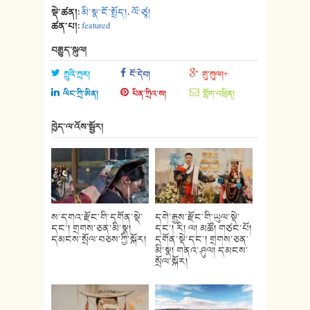
སྡེ་ཚན།:
མི་སྣ་ངོ་སྤྲོད།
,
ལོ་ཙཱ།
ཚན་པ།:
featured
བརྒྱུད་སྐུལ།
ཀྲུའི་ཀྲར།
ངོ་དེབ།
གུ་ཀུལ།+
ལིང་ཀྲི་ཨིན།
པིན་ཀྲིའ་ས།
གློག་འཕྲིན།
ཁྱེད་ལ་འོས་སྦྱོར།
ས་དགའ་རྫོང་གི་དགོན་སྡེ་
དགེ་རྒྱས་རྫོང་གི་ཡུལ་སྡེ་
དང་། གྲགས་ཅན་མི་སྣ།
དང་། རི། ལ། མཚོ། གཙང་པོ།
དམངས་སྲོལ་བཅས་ཀྱི་སྐོར།
དགོན་སྡེ་དང་། གྲགས་ཅན་
མི་སྣ། གནའ་ཤུལ། དམངས་
སྲོལ་སྐོར།