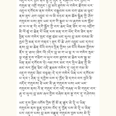
འབུལ་བར་བྱས་ནས་མྱུ་གུ་ལུང་དུ་བཞུགས་པར་བྱས། ལོ་
གསུམ་ན་འགྲོ་གསུང༌། བླ་མའི་ཐུགས་ལ་གསེར་རྫོགས་པར་
འབུལ་དགོངས་ནས་གསེར་བསྒྲུབས་པས་བག་ཙམ་མ་ལྡང་
ནས་ཟུར་ཤག་འབྱུང་བ་ལ་མི་བཏང་ནས་ཆོས་སྦྱིན་གྱི་ཤོག་
གསུངས་པས། ཟུར་ཡང་དག་གི་སྒྲུབ་པ་ལ་ཞུགས་པས་སློབ་
མ་ལ་ལ་ན་རེ། དགེ་སྦྱོར་གྱི་བར་ཆད་ཡིན་ཟེར་བ་ལ། འབྲོག་
མི་ལོ་ཙཱ་བ་ཆེན་པོ་ཡིན་པས་མན་ངག་ཡོད་ངེས་ཟེར་ནས་
ཕྱིན་པས་གསེར་སྲང་བརྒྱ་ཙམ་ཡང་ཕུལ། བླ་མས་བསམ་མི་
ཁྱབ་ཀྱི་མན་ངག་གནང༌། ཟུར་པོ་ཆེ་ཤག་འབྱུང་ཡང་དགའ་
ནས། བླ་མ་ཆེན་པོའི་བཀའ་དྲིན་གྱིས། །ཨ་པོའི་སེམས་ཕྱོགས་
ནོར་དུ་ཐལ། །ཟེར་ལོ། །དེར་བླ་མ་ག་ཡ་དྷ་ར་ལ་གསེར་སྲང་
ལྔ་བརྒྱ་དུས་གཅིག་ལ་ཕུལ་བས་ཐུགས་མ་ཆེས་པས་སྒྱུ་མ་
ཡིན་ནམ་དགོངས་ཏེ། ལམ་ཁར་མང་ཀར་དྲིལ་ཆེན་གྱི་མི་
མང་སར་བྱོན་ཅིང་འདི་རྣམས་གསེར་དུ་འདུག་གམ་མི་
འདུག་གསུང་ཞིང་བསྟན། དེ་དག་གསེར་ཡིན་པར་དགོངས་
པ་དང༌། ཤིན་ཏུ་དགྱེས་པས་ད་ཁྱོད་ཅི་དགའ་བར་བྱའི་ཅི་
འདོད་གསུངས། ཅི་ཡང་མི་ཞུ་གསུངས་པས། ཡང་ཡང་
གསུངས་ནས། འོ་ན་གསུང་ངག་འདི་གཞན་ལ་མི་གསུང་བར་
ཞུ་བ་ཕུལ། བླ་མས་ཞལ་གྱིས་བཞེས་ནས་རྒྱ་གར་དུ་གཤེགས།
ཡང་དུས་ཕྱིས་འགོས་ཀྱིས་གྲོ་མོ་ན་ཚུར་མེ་ཏྲཱི་པ་ཡིན་
གསུངས་ནས་སྤྱན་དྲངས། བོད་དུ་བྱོན་པས་མེ་ཏྲཱི་པ་མིན་
པར་འདུག་པས། བླ་མས་བརྫུན་གསུངས་བྱས་པས། མེ་ཏྲཱི་