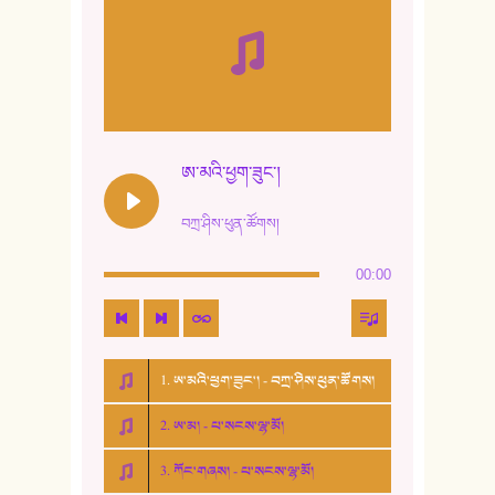
ཨ་མའི་ཕྱག་ཟུང་།
བཀྲ་ཤིས་ཕུན་ཚོགས།
00:00
1. ཨ་མའི་ཕྱག་ཟུང་། - བཀྲ་ཤིས་ཕུན་ཚོགས།
2. ཨ་མ། - པ་སངས་ལྷ་མོ།
3. ཀོང་གཞས། - པ་སངས་ལྷ་མོ།