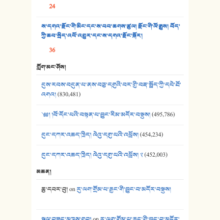
24
37. མཚོ་སྔོན་པོ། - ཟླ་སྒྲོན།
ས་དགའ་རྫོང་གི་མིང་དང་ས་བབ་ཆགས་ཚུལ། རྫོང་གི་ལོ་རྒྱུས། བོད་
38. ཡབ་ཡུམ། - ཟླ་སྒྲོན།
ཀྱི་ཆབ་སྲིད་འཕོ་འགྱུར་དང་ས་དགའ་རྫོང་སྐོར།
36
39. དྲིལ་བུའི་སྐལ་སྒྲ། - ཟླ་སྒྲོན།
ཀློག་མང་ཤོས།
40. ང་ཚོ་ཕན་ཚུན་མཇལ་ནས། - ཟླ་སྒྲོན།
དུས་རབས་བདུན་པ་ནས་བཅུ་དགུའི་བར་གྱི་བརྡ་སྤྲོད་ཀྱི་དཔེ་ཐོ་
41. མཚན་ཚོགས་ཞབས་བྲོ་སྣ་མང་། - བོད་གཞས་ཕྱོགས་བསྒྲིགས།
འགའ།
(830,481)
༄༅། །བོ་དོང་པའི་བསྟན་པ་བྱུང་རིམ་མདོར་བསྡུས།
(495,786)
དུང་དཀར་འཆད་ཁྲིད། ལེའུ་དགུ་པའི་འཕྲོས།
(454,234)
དུང་དཀར་འཆད་ཁྲིད། ལེའུ་དགུ་པའི་འཕྲོས། ༢
(452,003)
མཆན།
ཆུ་དབར་བུ།
on
རུ་ལག་གྲོམ་པ་རྒྱང་གི་བྱུང་བ་མདོར་བསྡུས།
སྐལ་བཟང་མཁས་གྲུབ།
on
རུ་ལག་གྲོམ་པ་རྒྱང་གི་བྱུང་བ་མདོར་