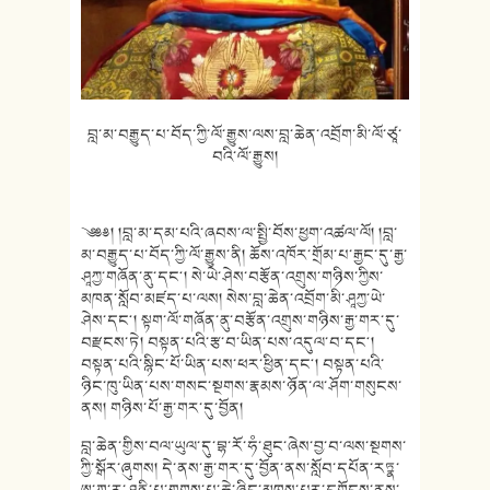
བླ་མ་བརྒྱུད་པ་བོད་ཀྱི་ལོ་རྒྱུས་ལས་བླ་ཆེན་འབྲོག་མི་ལོ་ཙཱ་
བའི་ལོ་རྒྱུས།
༄༅༅། །བླ་མ་དམ་པའི་ཞབས་ལ་སྤྱི་བོས་ཕྱག་འཚལ་ལོ། །བླ་
མ་བརྒྱུད་པ་བོད་ཀྱི་ལོ་རྒྱུས་ནི། ཆོས་འཁོར་གྲོམ་པ་རྒྱང་དུ་རྒྱ་
ཤཱཀྱ་གཞོན་ནུ་དང༌། སེ་ཡེ་ཤེས་བརྩོན་འགྲུས་གཉིས་ཀྱིས་
མཁན་སློབ་མཛད་པ་ལས། སེས་བླ་ཆེན་འབྲོག་མི་ཤཱཀྱ་ཡེ་
ཤེས་དང༌། སྟག་ལོ་གཞོན་ནུ་བརྩོན་འགྲུས་གཉིས་རྒྱ་གར་དུ་
བརྫངས་ཏེ། བསྟན་པའི་རྩ་བ་ཡིན་པས་འདུལ་བ་དང༌།
བསྟན་པའི་སྙིང་པོ་ཡིན་པས་ཕར་ཕྱིན་དང༌། བསྟན་པའི་
ཉིང་ཁུ་ཡིན་པས་གསང་སྔགས་རྣམས་ཉོན་ལ་ཤོག་གསུངས་
ནས། གཉིས་པོ་རྒྱ་གར་དུ་བྱོན།
བླ་ཆེན་གྱིས་བལ་ཡུལ་དུ་བྷ་རོ་ཧཾ་ཐུང་ཞེས་བྱ་བ་ལས་སྔགས་
ཀྱི་སྒོར་ཞུགས། དེ་ནས་རྒྱ་གར་དུ་བྱོན་ནས་སློབ་དཔོན་རཏྣ་