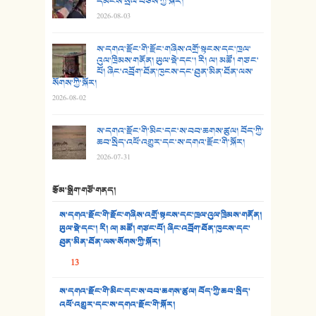
དམངས་སྲོལ་བཅས་ཀྱི་སྐོར།
2026-08-03
26. ཨ་མའི་ཐང་ཁུག
27. ལྕེ་བདེ་ཞོལ་གྱི་པང་གདན།
ས་དགའ་རྫོང་གི་རྫོང་གཞིས་འགྲོ་སྟངས་དང་ཁྲལ་
འུལ་ཁྲིམས་གནོན། ཡུལ་སྡེ་དང་། རི། ལ། མཚོ། གཙང་
པོ། ཞིང་འབྲོག་ཐོན་ཁུངས་དང་ཐུན་མིན་ཐོན་ལས་
28. སྟོད་གཞས། - ཕན་ཐོག
སོགས་ཀྱི་སྐོར།
2026-08-02
29. རྣམ་བུ། - འཕྱོངས་ཞོལ་སྒྲོལ་མ།
ས་དགའ་རྫོང་གི་མིང་དང་ས་བབ་ཆགས་ཚུལ། བོད་ཀྱི་
30. སི་ལིང་འབྲི་མོ། - ཕན་ཐོག
ཆབ་སྲིད་འཕོ་འགྱུར་དང་ས་དགའ་རྫོང་གི་སྐོར།
2026-07-31
31. ཕ་ཡུལ་ཡར་ཀླུང་།
རྩོམ་སྒྲིག་གཙོ་གནད།
32. ཨ་མ།
ས་དགའ་རྫོང་གི་རྫོང་གཞིས་འགྲོ་སྟངས་དང་ཁྲལ་འུལ་ཁྲིམས་གནོན།
33. འཛོམས་པའི་ལམ།
ཡུལ་སྡེ་དང་། རི། ལ། མཚོ། གཙང་པོ། ཞིང་འབྲོག་ཐོན་ཁུངས་དང་
ཐུན་མིན་ཐོན་ལས་སོགས་ཀྱི་སྐོར།
34. ཉི་མ་སེམས་ལ་ཞོག་དང་། - ཟླ་སྒྲོན།
13
35. ང་ཚོ་ཕན་ཚུན་མཇལ་ནས། - ཟླ་སྒྲོན།
ས་དགའ་རྫོང་གི་མིང་དང་ས་བབ་ཆགས་ཚུལ། བོད་ཀྱི་ཆབ་སྲིད་
འཕོ་འགྱུར་དང་ས་དགའ་རྫོང་གི་སྐོར།
36. ཟླ་གཞོན་སྙན་དབྱངས། - ཟླ་སྒྲོན།