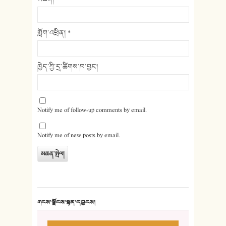
གློག་འཕྲིན།
*
ཁྱེད་ཀྱི་དྲ་ཚིགས་ཁ་བྱང།
Notify me of follow-up comments by email.
Notify me of new posts by email.
གངས་ལྗོངས་སྙན་དབྱངས།