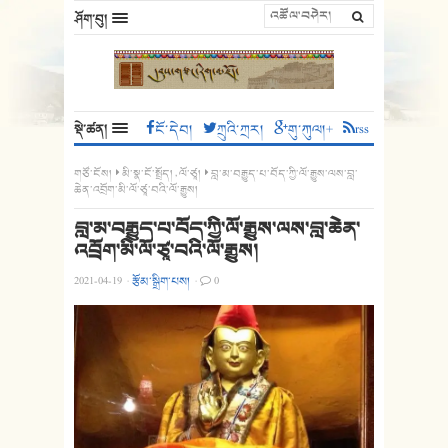
ཤོག་བུ།
སྡེ་ཚན།
ངོ་དེབ།
ཀྲུའི་ཀྲར།
གུ་ཀུལ།+
rss
གཙོ་ངོས།
མི་སྣ་ངོ་སྤྲོད།
,
ལོ་ཙཱ།
བླ་མ་བརྒྱུད་པ་བོད་ཀྱི་ལོ་རྒྱུས་ལས་བླ་
ཆེན་འབྲོག་མི་ལོ་ཙཱ་བའི་ལོ་རྒྱུས།
བླ་མ་བརྒྱུད་པ་བོད་ཀྱི་ལོ་རྒྱུས་ལས་བླ་ཆེན་
འབྲོག་མི་ལོ་ཙཱ་བའི་ལོ་རྒྱུས།
2021-04-19
·
རྩོམ་སྒྲིག་པས།
·
0