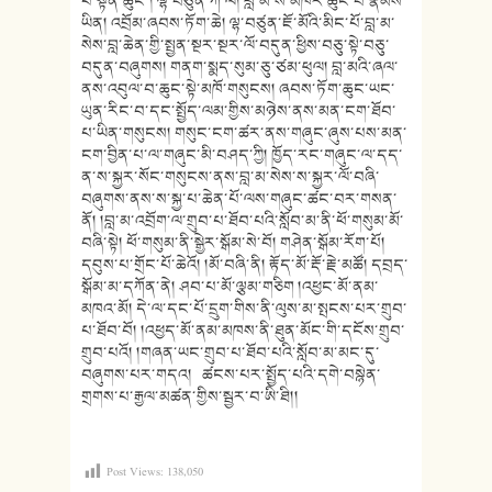
པ་སྟོན་ཆུང༌། ལྷ་བཙུན་ཀ་ལི། བླ་མ་སེ་མཁར་ཆུང་བ་རྣམས་
ཡིན། འབྲོམ་ཞབས་ཏོག་ཆེ། ལྷ་བཙུན་ཇོ་མོའི་མིང་པོ་བླ་མ་
སེས་བླ་ཆེན་གྱི་སྤྱན་སྔར་སྔར་ལོ་བདུན་ཕྱིས་བཅུ་སྟེ་བཅུ་
བདུན་བཞུགས། གནག་སྨད་སུམ་ཅུ་ཙམ་ཕུལ། བླ་མའི་ཞལ་
ནས་འབུལ་བ་ཆུང་སྟེ་མཁོ་གསུངས། ཞབས་ཏོག་ཆུང་ཡང་
ཡུན་རིང་བ་དང་སྤྱོད་ལམ་གྱིས་མཉེས་ནས་མན་ངག་ཐོབ་
པ་ཡིན་གསུངས། གསུང་ངག་ཚར་ནས་གཞུང་ཞུས་པས་མན་
ངག་བྱིན་པ་ལ་གཞུང་མི་བཤད་ཀྱི། ཁྱོད་རང་གཞུང་ལ་དད་
ན་ས་སྐྱར་སོང་གསུངས་ནས་བླ་མ་སེས་ས་སྐྱར་ལོ་བཞི་
བཞུགས་ནས་ས་སྐྱ་པ་ཆེན་པོ་ལས་གཞུང་ཚང་བར་གསན་
ནོ། །བླ་མ་འབྲོག་ལ་གྲུབ་པ་ཐོབ་པའི་སློབ་མ་ནི་ཕོ་གསུམ་མོ་
བཞི་སྟེ། ཕོ་གསུམ་ནི་སྒྱེར་སྒོམ་སེ་བོ། གཤེན་སྒོམ་རོག་པོ།
དབུས་པ་གྲོང་པོ་ཆེའོ། །མོ་བཞི་ནི། རྟོད་མོ་རྡོ་རྗེ་མཚོ། དབྲད་
སྒོམ་མ་དཀོན་ནེ། ཤབ་པ་མོ་ལྕམ་གཅིག །འཕྱང་མོ་ནམ་
མཁའ་མོ། དེ་ལ་དང་པོ་དྲུག་གིས་ནི་ལུས་མ་སྤངས་པར་གྲུབ་
པ་ཐོབ་བོ། །འཕྱད་མོ་ནམ་མཁས་ནི་ཐུན་མོང་གི་དངོས་གྲུབ་
གྲུབ་པའོ། །གཞན་ཡང་གྲུབ་པ་ཐོབ་པའི་སློབ་མ་མང་དུ་
བཞུགས་པར་གདའ། ཚངས་པར་སྤྱོད་པའི་དགེ་བསྙེན་
གྲགས་པ་རྒྱལ་མཚན་གྱིས་སྦྱར་བ་ཨི་ཐི།།
Post Views:
138,050