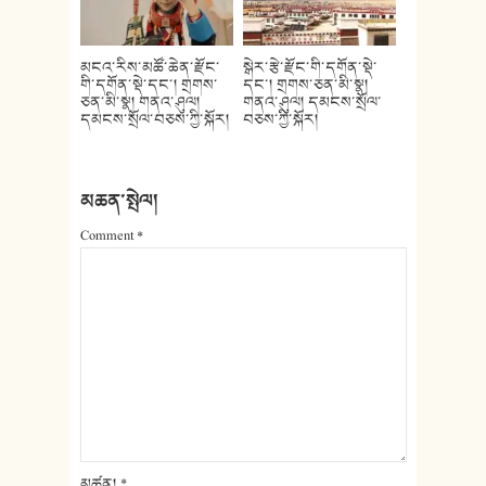
མངའ་རིས་མཚོ་ཆེན་རྫོང་
སྒེར་རྩེ་རྫོང་གི་དགོན་སྡེ་
གི་དགོན་སྡེ་དང་། གྲགས་
དང་། གྲགས་ཅན་མི་སྣ།
ཅན་མི་སྣ། གནའ་ཤུལ།
གནའ་ཤུལ། དམངས་སྲོལ་
དམངས་སྲོལ་བཅས་ཀྱི་སྐོར།
བཅས་ཀྱི་སྐོར།
མཆན་སྤེལ།
Comment
*
མཚན།
*