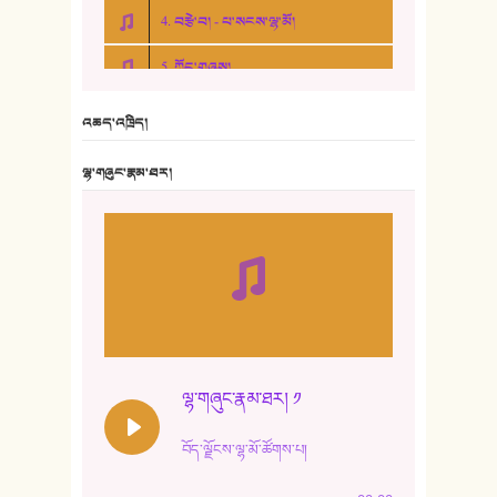
4. བརྩེ་བ། - པ་སངས་ལྷ་མོ།
5. ཀོང་གཞས།
6. ཆོལ་གསུམ་བྲོ་གཞས། - སྒྲོན་གསལ།
འཆད་འཁྲིད།
7. ལྷག་སྒྲོན་ལགས།
ལྷ་གཞུང་རྣམ་ཐར།
8. ཆང་གཞས།
9. ཆང་གཞས། ༢
10. ཆང་གཞས། ༣
11. ལོ་གསར།
12. ལོ་གསར། ༢
ལྷ་གཞུང་རྣམ་ཐར། ༡
13. ཆུང་འདྲིས། - ཟླ་སྒྲོན།
བོད་ལྗོངས་ལྷ་མོ་ཚོགས་པ།
14. སྙིང་རྗེ་མོ། - ཚེ་འགྱུར་མེད།