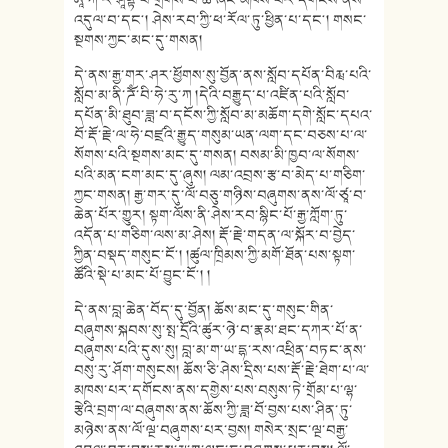
ཨཱ་ཀ་ར་ཤཱནྟི་པ་གྲགས་པ་ཆེ་ཞིང་མཁས་པར་དགོངས་ནས་
འདུལ་བ་དང༌། ཤེས་རབ་ཀྱི་ཕ་རོལ་ཏུ་ཕྱིན་པ་དང༌། གསང་
སྔགས་ཀྱང་མང་དུ་གསན།
དེ་ནས་རྒྱ་གར་ཤར་ཕྱོགས་སུ་བྱོན་ནས་སློབ་དཔོན་བིརྺ་པའི་
སློབ་མ་ནི་ཌོཾ་བི་ཧེ་རུ་ཀ །དེའི་བརྒྱུད་པ་འཛིན་པའི་སློབ་
དཔོན་མི་ཐུབ་ཟླ་བ་དངོས་ཀྱི་སློབ་མ་མཆོག་དགེ་སློང་དཔའ་
བོ་རྡོ་རྗེ་ལ་ཧེ་བཛྲའི་རྒྱུད་གསུམ་ཡན་ལག་དང་བཅས་པ་ལ་
སོགས་པའི་སྔགས་མང་དུ་གསན། བསམ་མི་ཁྱབ་ལ་སོགས་
པའི་མན་ངག་མང་དུ་ཞུས། ལམ་འབྲས་རྩ་བ་མེད་པ་གཅིག་
ཀྱང་གསན། རྒྱ་གར་དུ་ལོ་བཅུ་གཉིས་བཞུགས་ནས་ལོ་ཙཱ་བ་
ཆེན་པོར་གྱུར། སྟག་ལོས་ནི་ཤེས་རབ་སྙིང་པོ་རྒྱ་ཀློག་ཏུ་
འདོན་པ་གཅིག་ལས་མ་ཤེས། རྡོ་རྗེ་གདན་ལ་སྐོར་བ་བྱེད་
ཀྱིན་བསྡད་གསུང་ངོ༌། །ཚུལ་ཁྲིམས་ཀྱི་མགོ་ཐོན་པས་སྟག་
ཚོའི་སྡེ་པ་མང་པོ་བྱུང་ངོ༌། །
དེ་ནས་བླ་ཆེན་བོད་དུ་བྱོན། ཆོས་མང་དུ་གསུང་གིན་
བཞུགས་སྐབས་སུ་སྤ་དྲོའི་ཚུར་ཉེ་བ་རྣམ་ཐང་དཀར་པོ་ན་
བཞུགས་པའི་དུས་སུ། བླ་མ་ག་ཡ་དྷ་རས་འཕྲིན་བཏང་ནས་
བསུ་རུ་ཤོག་གསུངས། ཆོས་ཅི་ཤེས་དྲིས་པས་རྡོ་རྗེ་ཐེག་པ་ལ་
མཁས་པར་དགོངས་ནས་དགྱེས་པས་བསུས་ཏེ་གྲོམ་པ་ལྷ་
རྩེའི་བྲག་ལ་བཞུགས་ནས་ཆོས་ཀྱི་ཟླ་བོ་བྱས་པས་ཤིན་ཏུ་
མཉེས་ནས་ལོ་ལྔ་བཞུགས་པར་བྱས། གསེར་སྲང་ལྔ་བརྒྱ་