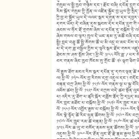
གསུམ་ལ་སྤྱི་ཁྱབ་གཉིས་དང་། རྫོང་བཞི། དཔོན་དྲུ
རིས་སྐོར་གསུམ་གྱི་ཁྱོན་ལ་འཛིན་སྐྱོང་བྱ་ཡུལ་གྱི
ཀྱི་བྱ་བ་སྐྱོང་ཡུལ་དེ་ལའང་སྒར་དགུན་ས་དང་དབྱར
དགར་ཡོད། དེ་བཞིན་དུས་སྐབས་དེར་དཔོན་དྲུག་གི
ཞབས་ལ་ཧོར་རྡོ་གྲགས་ཞེས་པ་དཔོན་དུ་བསྐོས་ཏེ་
ཞེས་གསལ་བ་ལྟར། ཁུལ་དེ་ཡང་ནམ་རུ་མཚོ་བཞི་དང་། གད་ཁ་
སྤྱི། གླང་བཅུ་ཚོ་སྤྱི་སོགས་ཚོ་པ་མི་འདྲ་བ་མང་པོས་
པ་དེ་དག་ཟླ་བསྒྲིལ་གྱིས་ད་ལྟའི་སྒར་རྫོང་གསར་འཛ
ཐེངས་ཁ་ཤས་སྤོས་ཤིང་། ཕྱི་ལོ་ ༡༩༨༨ ལོའི་ཟླ་ ༩ པར
བར་གནས་ཞིང་ཁྱབ་ཁོངས་སུ་གྲོང་ཚོ་ ༣༦ ལྷག་ཅིག
ལོ་རྒྱུས་ཐོག་མངའ་རིས་སྒར་དཔོན་དུ་དགའ་ལྡན་
ལ། ཕྱི་ལོ་ ༡༧༩༤ ལོར་བྱ་རིགས་དགྲ་འདུལ་དང་། གདོང་
བརྟན་བཀྲ་ཤིས། ཕྱི་ལོ་ ༡༨༡༦ ལོར་གནས་ལྔ་པ་སྐྱ་བ
འཕོས་ཚབ། ཕྱི་ལོ་ ༡༨༢༠ ལོར་བཀྲས་བདེ་ཚབ་སྔོན་ལུང་
པ། འདིར་རུ་ཐོག་པ་ཚྭའི་སྐོར་བཟློས་རྩོད་ཀྱི་དཔ
ལོར་གླང་མཐོང་པ་བསྐོས། ཕྱི་ལོ་ ༡༨༣༦ ལོར་ཁྱུང་
ལོ་ ༡༨༤༡ ལོར་འབྱོར་རྒྱས་པ་བསྐོས། ཕྱི་ལོ་ ༡༨༤༤ ལོར་ས
ལོར་སྣེ་སྟོད་ཚེ་རིང་ཕུན་ཚོགས། ཕྱི་ལོ་ ༡༨༦༠ ལོར་བཀྲ
༡༨༦༦ ལོར་ཁྱུང་རམ་ཚེ་བརྟན། ཕྱི་ལོ་ ༡༨༧༠ ལོར་ཚ་བདེ
༡༩༢༨ ལོར་ཆ་ལུ་བ་བསོད་ནམས་ཕུན་ཚོགས། ཕྱི་ལོ་ ༡༩༣
འདུས། ཕྱི་ལོ་ ༡༩༤༠ ལོར་རྔོན་ལུང་རྡོ་རྗེ་རྣམ་རྒྱལ། 