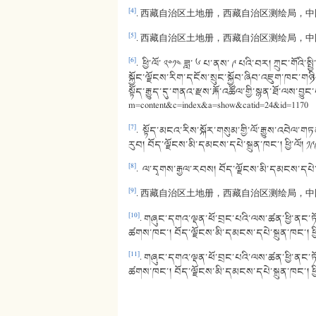
[4]
. 西藏自治区土地册，西藏自治区测绘局，中国地图出
[5]
. 西藏自治区土地册，西藏自治区测绘局，中国地图出
[6]
. ཕྱི་ལོ་ ༢༠༡༤ ཟླ་ ༦ པ་ནས་ ༩ པའི་བར། ཀྲུང་ག
སྐྱོང་ལྗོངས་རིག་དངོས་སྲུང་སྐྱོབ་ཞིབ་འཇུག་ཁང་གཉ
སྟོད་རྒྱུད་དུ་གནའ་རྫས་རྐོ་འཚོལ་གྱི་སྙན་ཐོ་ལས་བྱུང
m=content&c=index&a=show&catid=24&id=1170
[7]
. སྟོད་མངའ་རིས་སྐོར་གསུམ་གྱི་ལོ་རྒྱུས་འབེལ་གཏ
རུབ། བོད་ལྗོངས་མི་དམངས་དཔེ་སྐྲུན་ཁང་། ཕྱི་ལོ། ༡༩
[8]
. ལ་དྭགས་རྒྱལ་རབས། བོད་ལྗོངས་མི་དམངས་དཔེ་སྐྲ
[9]
. 西藏自治区土地册，西藏自治区测绘局，中国地图
[10]
. གཞུང་དགའ་ལྡན་ཕོ་བྲང་པའི་ལས་ཚན་ཕྱི་ནང་ཏོག
ཚགས་ཁང་། བོད་ལྗོངས་མི་དམངས་དཔེ་སྐྲུན་ཁང་། ཕྱི་
[11]
. གཞུང་དགའ་ལྡན་ཕོ་བྲང་པའི་ལས་ཚན་ཕྱི་ནང་ཏོག
ཚགས་ཁང་། བོད་ལྗོངས་མི་དམངས་དཔེ་སྐྲུན་ཁང་། ཕྱི་