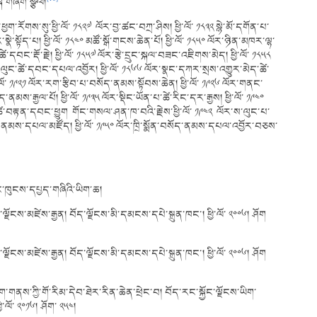
སྐོ་གཞག་སྩལ།
རོགས་སུ་ཕྱི་ལོ་ ༡༨༢༧ ལོར་བྱ་ཚང་བཀྲ་ཤིས། ཕྱི་ལོ་ ༡༨༣༢ སྙེ་མོ་དགོན་པ་
ར་སྣེ་སྟོད་པ། ཕྱི་ལོ་ ༡༨༤༠ མཚོ་སྒོ་གངས་ཆེན་པོ། ཕྱི་ལོ་ ༡༨༥༠ ལོར་ཉིན་མཁར་ལྷ་
ེ་དབང་རྡོ་རྗེ། ཕྱི་ལོ་ ༡༨༥༧ ལོར་རྩེ་དྲུང་སྐལ་བཟང་འཇིགས་མེད། ཕྱི་ལོ་ ༡༨༥༨
ོ་ལུང་ཚེ་དབང་དཔལ་འབྱོར། ཕྱི་ལོ་ ༡༨༦༦ ལོར་སྣང་དཀར་སྲས་འགྱུར་མེད་ཚེ་
ལོ་ ༡༩༢༡ ལོར་རག་རྩིབ་པ་བསོད་ནམས་སྟོབས་ཆེན། ཕྱི་ལོ་ ༡༩༢༦ ལོར་གནང་
ོད་ནམས་རྒྱལ་པོ། ཕྱི་ལོ་ ༡༩༣༥ ལོར་སྡིང་ཡོན་པ་ཚེ་རིང་དར་རྒྱས། ཕྱི་ལོ་ ༡༩༤༠
་ཚེ་བརྟན་དབང་ཕྱུག གོང་གསལ་ཤན་ཁ་བའི་རྗེས་ཕྱི་ལོ་ ༡༩༤༢ ལོར་ས་ལུང་པ་
སོད་ནམས་དཔལ་མཛོད། ཕྱི་ལོ་ ༡༩༥༠ ལོར་ཁྲི་སྨོན་བསོད་ནམས་དཔལ་འབྱོར་བཅས་
ང་ཁུངས་དཔྱད་གཞིའི་ཡིག་ཆ།
་ལྗོངས་མཛེས་རྒྱན། བོད་ལྗོངས་མི་དམངས་དཔེ་སྐྲུན་ཁང་། ཕྱི་ལོ་ ༢༠༠༦། ཤོག
་ལྗོངས་མཛེས་རྒྱན། བོད་ལྗོངས་མི་དམངས་དཔེ་སྐྲུན་ཁང་། ཕྱི་ལོ་ ༢༠༠༦། ཤོག
གནས་ཀྱི་གོ་རིམ་དེབ་ཐེར་རིན་ཆེན་ཕྲེང་བ། བོད་རང་སྐྱོང་ལྗོངས་ཡིག་
ལོ་ ༢༠༡༦། ཤོག་ ༢༥༤།