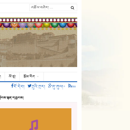
།
ལོ་ཙཱ།
རྩོམ་རིག
ངོ་དེབ།
ཀྲུའི་ཀྲར།
གུ་ཀུལ།+
rss
ྗོངས་སྙན་དབྱངས།