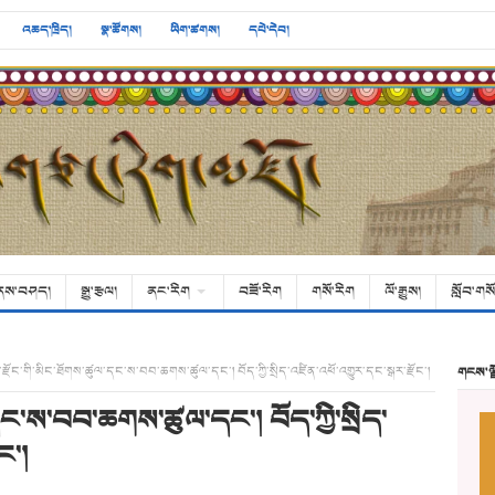
འཆད་ཁྲིད།
སྣ་ཚོགས།
ཡིག་ཚགས།
དཔེ་དེབ།
ནས་བཤད།
སྒྱུ་རྩལ།
ནང་རིག
བཟོ་རིག
གསོ་རིག
ལོ་རྒྱུས།
སློབ་གསོ
་རྫོང་གི་མིང་ཐོགས་ཚུལ་དང་ས་བབ་ཆགས་ཚུལ་དང་། བོད་ཀྱི་སྲིད་འཛིན་འཕོ་འགྱུར་དང་སྒར་རྫོང་།
གངས་ལ
དང་ས་བབ་ཆགས་ཚུལ་དང་། བོད་ཀྱི་སྲིད་
ང་།