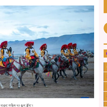
་བཅད་གཉིས་པ། སྒར་རྫོང་།