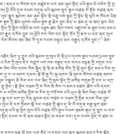
ྲེང་། མདའ་པ་སོགས་དང་མཚུངས་པར་ཞང་ཞུང་སྲིད་པའི་རྒྱལ་པོ་གསེར་གྱི་བྱ་
ས། ཕྱི་ལོའི་དུས་རབས་བདུན་པའི་སྐབས་སྤུར་རྒྱལ་བཙན་པོ་སྲོང་བཙན་ནས་
ལུང་སྒྱུར་སྐབས། ཞང་ཞུང་སྟོང་སྡེ་བཅུ་ལས་སྨད་ཀྱི་སྟོང་སྡེ་ལྔའི་ས་ཁོངས་ཡིན་
ྒྱས་ཀྱི་ཆོས་ལུགས་འཕེལ་རྒྱས་རྒྱ་ཆེར་བྱུང་མེད་པ་ཙམ་དུ་མ་ཟད། སྔར་ཡོད་
ཆབ་སྲིད་ཀྱི་སྒྲིག་གཞིའི་མ་ལག་འཐུས་ཚང་ཞིག་གསར་འཛུགས་མ་ཐུབ་པས། མངའ་
ག་ཅིག་རྒྱུད་དགོས་བྱུང་ལ། ཕྱིའི་གར་ལོག་དང་སྟོད་ཧོར་ཀྱི་ཇག་པ་དང་ནང་ཁུལ་
[7]
ྲོག་རེས་སོགས་ཟང་ཟིང་གི་དུས་རབས་བསྟུད་མར་བརྒྱུད་དགོས་བྱུང་།
ཞེས་
ོར་ཞིག་ཏུ་གྱུར་བའི་སྐབས་སུ་ཁུལ་དེ་ནི།《ལ་དྭགས་རྒྱལ་རབས།》ལས་བྱུང་
ངའ་རིས་ཀྱི་ཁུལ་དེར་གཙུག་ལག་ཁང་བརྒྱད་དང་བཀའ་བསྟན་གྱི་གསུང་རབ་
ཁེང་ལོག་དབང་གིས་སྐྱིད་ལྡེ་ཉི་མ་མགོན་བོད་ཀྱི་ལྷོ་ནུབ་སྟོད་མངའ་རིས་སུ་
དག་ཏུ་ར་ལ་མཁར་དམར། རྩེ་ཐོ་རྒྱ་རི། སྐུ་མཁར་ཉི་ཟུངས་སོགས་བཙན་མཁར་
སྒྱུར། མི་རིང་བར་རང་ཉིད་ཀྱི་སྲས་སྟོད་ཀྱི་མགོན་གསུམ་གྱི་བར་པ་བཀྲ་
ྤུ་ཧྲེང་། རྩེ་ཧྲེང་བཅས་ཀྱི་ས་རིས་མི་སེར་ལ་མངའ་མཛད་ཆོག་པའི་དབང་
་པ་བཀྲིས་མགོན་གྱིས་ས་རིས་སུ་གཏོགས་པའི་ཡུལ་སྡེ་ཞིག་ཡིན། བཙན་པོ་
སྐྱ་དང་ཕག་གྲུ། རིན་སྤུངས་དང་གཙང་པ་བཅས་ཀྱི་སྲིད་དབང་རིམ་བྱུང་
ིས་ཁུལ་དེ་དག་ཁྲིམས་སྒོ་རང་བཙན་གྱི་ཚུལ་དུ་མི་ལོ་བདུན་བརྒྱ་ལྷག་ཙམ་
ུན་པའི་སྔ་ཕྱིར་ཁུལ་དེའི་བཙན་པོའི་རྒྱལ་རབས་ཉམས་རྒུད་དུ་གྱུར་པ་དང་
གས་ཀྱི་སྲིད་དབང་ས་དེ་ནས་མཐའ་སྤྲོད་མ་བཏང་བར། དུས་རབས་ཕྱེད་ཀ་ཙམ་ལ་
ང་དགའ་ལྡན་ཕོ་བྲང་པས་བོད་ལ་དབང་ལུང་སྒྱུར་སྐབས་མངའ་རིས་སྐོར་