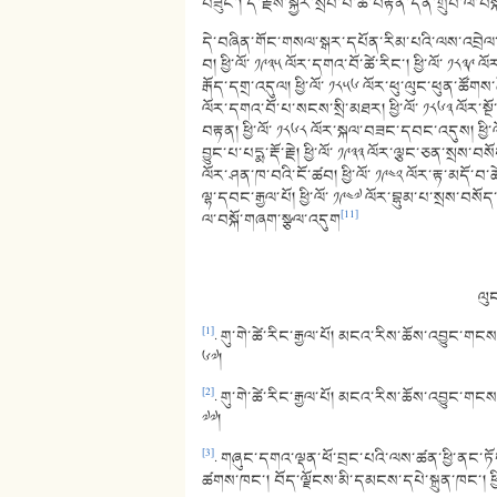
བཟུང་། དེ་རྗེས་སྐྱར་སྲིབ་པ་ཚེ་བརྟན་དོན་གྲུབ་ལ་བ
དེ་བཞིན་གོང་གསལ་སྒར་དཔོན་རིམ་པའི་ལས་འབྲེལ་ཕྱག་
བ། ཕྱི་ལོ་ ༡༩༣༥ ལོར་དགའ་བོ་ཚེ་རིང་། ཕྱི་ལོ་ ༡༨༣༩ ལོ
རྒོད་དགྲ་འདུལ། ཕྱི་ལོ་ ༡༨༥༦ ལོར་ཕུ་ལུང་ཕུན་ཚོགས་ཚ
ལོར་དགའ་བོ་པ་སངས་སྲི་མཐར། ཕྱི་ལོ་ ༡༨༦༣ ལོར་སྔ
བརྟན། ཕྱི་ལོ་ ༡༨༦༨ ལོར་སྐལ་བཟང་དབང་འདུས། ཕྱི་
བྱུང་པ་པདྨ་རྡོ་རྗེ། ཕྱི་ལོ་ ༡༩༣༣ ལོར་ལྕང་ཅན་སྲས་བས
ལོར་ཤན་ཁ་བའི་ངོ་ཚབ། ཕྱི་ལོ་ ༡༩༤༢ ལོར་རྟ་མདོ་བ
ལྷ་དབང་རྒྱལ་པོ། ཕྱི་ལོ་ ༡༩༤༧ ལོར་བྷུམ་པ་སྲས་བ
[11]
ལ་བསྐོ་གཞག་སྩལ་འདུག
ལུ
[1]
. གུ་གེ་ཚེ་རིང་རྒྱལ་པོ། མངའ་རིས་ཆོས་འབྱུང་གངས
༦༧།
[2]
. གུ་གེ་ཚེ་རིང་རྒྱལ་པོ། མངའ་རིས་ཆོས་འབྱུང་གངས
༧༧།
[3]
. གཞུང་དགའ་ལྡན་ཕོ་བྲང་པའི་ལས་ཚན་ཕྱི་ནང་ཏོག་
ཚགས་ཁང་། བོད་ལྗོངས་མི་དམངས་དཔེ་སྐྲུན་ཁང་། ཕྱི་