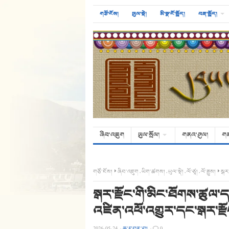
གཙོ་ངོས།
ཡུལ་སྡེ།
མི་སྣ་ངོ་སྤྲོད།
བརྡ་སྤྲོད།
ཞིབ་འཇུག
ཡུལ་སྲོལ།
གནའ་ཤུལ།
ག
གཙོ་ངོས།
ཞིབ་འཇུག
,
ཡིག་ཚགས།
,
ཡུལ་སྡེ།
,
ལོ་ཙཱ།
,
ལོ་རྒྱུས།
སྒར
སྒར་རྫོང་གི་མིང་ཐོགས་ཚུལ་
འཛིན་འཕོ་འགྱུར་དང་སྒར་རྫོ
2026-05-24
·
ཆུ་དབར་བུ།
·
0