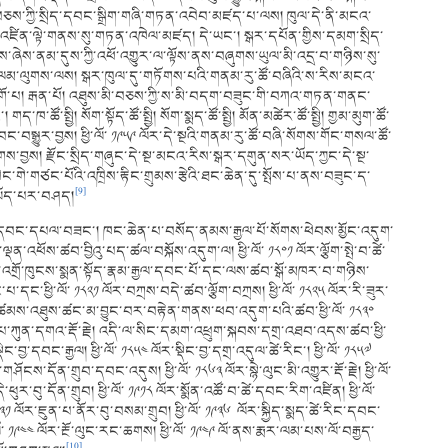
ག་བཅས་ཀྱི་སྲིད་དབང་སྒྲིག་གཞི་གཏན་འབེབ་མཛད་པ་ལས། ཁུལ་དེ་ནི་མངའ་
་སྲིད་འཛིན་ལྟེ་གནས་སུ་གཏན་འཁེལ་མཛད། དེ་ཡང་། སྒར་དཔོན་གྱིས་དམག་སྲིད་
་ས་ཞེས་ནམ་དུས་ཀྱི་འཕོ་འགྱུར་ལ་ལྟོས་ནས་བཞུགས་ཡུལ་མི་འདྲ་བ་གཉིས་སུ་
་ལམ་ལུགས་ལས། སྒར་ཁུལ་དུ་གཏོགས་པའི་གནམ་རུ་ཚོ་བཞིའི་ས་རིས་མངའ་
འགོ་པ། རྒན་པོ། འཐུས་མི་བཅས་ཀྱི་ས་མི་བདག་བཟུང་གི་བཀའ་གཏན་གནང་
ཚོ་སྤྱི། སོག་སྟོད་ཚོ་སྤྱི། སོག་སྨད་ཚོ་སྤྱི། མོན་མཚེར་ཚོ་སྤྱི། གྱམ་མུག་ཚོ་
དབང་བསྒྱུར་བྱས། ཕྱི་ལོ་ ༡༩༥༩ ལོར་དེ་སྔའི་གནམ་རུ་ཚོ་བཞི་སོགས་གོང་གསལ་ཚོ་
ུགས་བྱས། རྫོང་སྲིད་གཞུང་དེ་སྔ་མངའ་རིས་སྒར་དགུན་སར་ཡོད་ཀྱང་དེ་སྔ་
་སེང་གེ་གཙང་པོའི་འཁྲིས་རྟིང་གྲུམས་རྩེའི་ཐང་ཆེན་དུ་སྤོས་པ་ནས་བཟུང་ད་
[9]
་ཡོད་པར་བཤད།
ཚེ་དབང་དཔལ་བཟང་། ཁང་ཆེན་པ་བསོད་ནམས་རྒྱལ་པོ་སོགས་ཕེབས་མྱོང་འདུག་
ལྡན་འཕོས་ཚབ་བྱིའུ་པད་ཚལ་བསྐོས་འདུག་ལ། ཕྱི་ལོ་ ༡༨༠༡ ལོར་ལྕོག་སྤེ་བ་ཚེ་
ོའི་འགྲོ་ཁུངས་སྨན་སྟོད་རྣམ་རྒྱལ་དབང་པོ་དང་ལས་ཚབ་སྒོ་མཁར་བ་གཉིས་
པ་དང་ཕྱི་ལོ་ ༡༨༢༡ ལོར་བཀྲས་བདེ་ཚབ་ལྕོག་བཀྲས། ཕྱི་ལོ་ ༡༨༢༥ ལོར་རི་ཟུར་
ྱད་མཚམས་འཐུས་ཚང་མ་བྱུང་བར་བརྟེན་གནས་ཕབ་འདུག་པའི་ཚབ་ཕྱི་ལོ་ ༡༨༣༠
རམ་པ་ཀུན་དགའ་རྡོ་རྗེ། འདི་ལ་སིང་དམག་འཕྲུག་སྐབས་དགྲ་འཐབ་འདས་ཚབ་ཕྱི་
ྡིང་བྱ་དབང་རྒྱལ། ཕྱི་ལོ་ ༡༨༥༤ ལོར་སྡིང་བྱ་དགྲ་འདུལ་ཚེ་རིང་། ཕྱི་ལོ་ ༡༨༥༧
་གཤོངས་དོན་གྲུབ་དབང་འདུས། ཕྱི་ལོ་ ༡༨༦༣ ལོར་སྙེ་ལུང་མི་འགྱུར་རྡོ་རྗེ། ཕྱི་ལོ་
་ཕུར་བུ་དོན་གྲུབ། ཕྱི་ལོ་ ༡༩༡༨ ལོར་སྨོན་འཚོ་བ་ཚེ་དབང་རིག་འཛིན། ཕྱི་ལོ་
༡ ལོར་ཇུན་པ་ནོར་བུ་བསམ་གྲུབ། ཕྱི་ལོ་ ༡༩༣༦ ལོར་སྐྱིད་སྨད་ཚེ་རིང་དབང་
ཕྱི་ལོ་ ༡༩༤༤ ལོར་རྔོ་ལུང་རང་ཆགས། ཕྱི་ལོ་ ༡༩༤༩ ལོ་ནས་རྨར་ལམ་པས་ལོ་བརྒྱད་
[10]