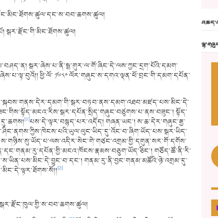
རྫོང་མིང་ཐོགས་ཚུལ་དང་ས་བབ་ཆགས་ཚུལ།
འཆད་འ
ོ། སྒར་རྫོང་གི་མིང་ཐོགས་ཚུལ།
ལྷ་གཞུ
ས་བཤད་ན། སྒར་ཞེས་པ་ནི་སྦྲ་གུར་ལ་གོ་ཞིང་དེ་ལས་ཀྱང་དྲག་པོའི་དམག་
ཞེས་པ་ལྟ་བུའོ།། ཕྱི་ལོ་ ༡༦༨༠ ལོར་གཞུང་ས་དགའ་ལྡན་ཕོ་བྲང་གི་དམག་དཔོན་
གཏོང་སྐབས་གནས་དེར་དམག་གི་སྒར་བཏབ་ནས་དམག་འཐབ་མཛད་པས་མིང་དེ་
་གིས་སྟོད་མངའ་རིས་སྒར་དཔོན་སྲིད་གཞུང་བཙུགས་པ་ནས་བཟུང་། སྟོད་
[1]
ར་དུ་ཆགས།
པས་དེ་ལྟར་བསྙད་པར་འདོད། གཞན་ཡང་། ས་ཆ་དེར་གཞུང་རྒྱ་
རྩི་ཤིང་ནགས་ཀྱིས་ཁེངས་པའི་ཡུལ་ལུང་ཡིད་དུ་འོང་བ་ཞིག་ཡོད་པས་སྒར་ཡིད་
ས་གཉིས་སུ་ཡོད་པ་ལས་འདིར་སེང་གེ་གཙང་འགྲམ་གྱི་དགུན་སར་གོ་དགོས་
དཔོན་དང་གནམ་རུ་དཔོན་གྱི་མངའ་ཁོངས་རྣམས་བཅུག་ཡོད་ཅིང་། གཙོད་ཚོ་ནི་རི་
་ས་ཡིན་པས་མིང་དེ་བྱུང་བ་དང་། གནམ་རུ་ནི་བྱང་གནམ་མཚོའི་ཉེ་འགྲམ་དུ་
[2]
་མིང་དེ་ལྟར་ཐོགས་སོ།།
སྒར་རྫོང་ཁུལ་གྱི་ས་བབ་ཆགས་ཚུལ།