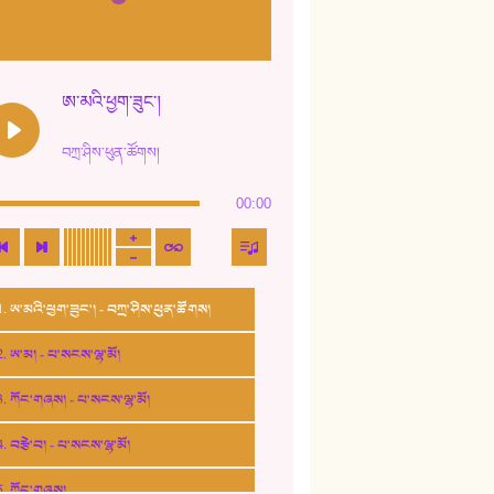
ཨ་མའི་ཕྱག་ཟུང་།
བཀྲ་ཤིས་ཕུན་ཚོགས།
00:00
1. ཨ་མའི་ཕྱག་ཟུང་། - བཀྲ་ཤིས་ཕུན་ཚོགས།
2. ཨ་མ། - པ་སངས་ལྷ་མོ།
3. ཀོང་གཞས། - པ་སངས་ལྷ་མོ།
4. བརྩེ་བ། - པ་སངས་ལྷ་མོ།
5. ཀོང་གཞས།