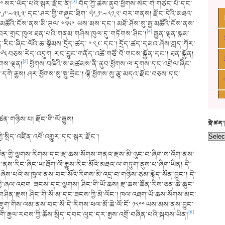
[3]
༠ སར་ཡོད་པའི་སྒར་རྫོང་ནི།
བོད་ཀྱི་ཆེས་ནུབ་ཕྱོགས་སེང་གེ་གཙང་པོ་དང་
 ༣༠༚༩’〜༣༣༚༣’ དང་ཤར་གྱི་གཞུང་ཐིག་ ༧༩༚༡’〜༨༡༚༢’ བར་གནས། རྫོང་དེའི་མཐའ་
་མཚོའི་ངོས་ནས་མི་ཊལ་ ༤༣༥༠ ཡས་མས་དང་། མཐོ་ཤོས་སུ་རྒྱ་མཚོའི་ངོས་ནས་
[4]
ང་བར་གྲང་ཁུལ་ཐན་པའི་གནམ་གཤིས་ཁུལ་དུ་གཏོགས་ཤིང་།
རྒྱུན་ལྡན་སྐམ་
ུན་རིང་ཞིང་ལོའི་ཆ་སྙོམས་དྲོད་ཚད་ ༠.༢༚C དང་། དྲོད་ཚད་དམའ་ཤོས་ཀླད་ཀོར་
་ ༧༣ བཅས་རེད་འདུག རང་བྱུང་གནོད་འཚེ་གཙོ་བོ་གངས་སྐྱོན་དང་། ཐན་སྐྱོན།
[5]
སོགས་ལྡན།
ཕྱོགས་བཞིའི་ས་མཚམས་ནི་ནུབ་ཕྱོགས་ལ་དྭགས་དང་འབྲེལ་ཞིང་
གེ་རྒྱས། ཤར་ཕྱོགས་སུ་སྤུ་ཧྲེང་། ལྷོ་ཕྱོགས་སུ་རྩྭ་མདའ་རྫོང་བཅས་དང་
ཚན་གཉིས་པ། རྫོང་གི་ལོ་རྒྱུས།
སྡེ་ཚན
ྱི་སྲིད་འཛིན་འཕོ་འགྱུར་དང་སྒར་རྫོང་།
ར་སྔོན་གྱི་ལྕགས་རིགས་དང་རྫ་ཆས་སོགས་གནའ་རྫས་མི་ཉུང་བ་ཞིག་ས་འོག་ནས་
་ཏུ་ནས་རིང་ཞིང་ཡ་ཐོག་ལོ་རྒྱུས་རིང་མོའི་མཐའ་ལ་གཏུག་ནུས་པ་ཞིག་ཡིན། དེ་
གྱམ་ཞེས་པའི་ས་ཁུལ་ནས་བང་སོའི་རིགས་མི་འདྲ་བ་གཉིས་ཙམ་རྙེད་སོན་བྱུང་། དེ་
་གྱི་ཞལ་འབག ཟངས་དང་ལྕགས། ཤིང་གི་ཡོ་ཆས། རྫ་ཆས་ཚོན་རིས་ཅན་ཆེ་ཆུང་
ང་གཤིན་རྫས། ཤིང་གི་སོ་མ་དང་ཟངས་ཀྱི་མེ་ལོང་། ཁལ་འཐག་ཡོ་ཆས་སོགས་མང་
འཇུག་གིས་ལམ་ནས་བང་སོ་དེ་རིགས་ཕལ་མོ་ཆེ་ལོ་ངོ་ ༡༨༠༠ ཡས་མས་ནས་བྱུང་
[6]
ི་རྒྱལ་རབས་ཀྱི་ཆོས་སྲིད་དབང་ལུང་དར་རྒྱས་འགྲོ་བཞིན་པའི་སྐབས་ཡིན།