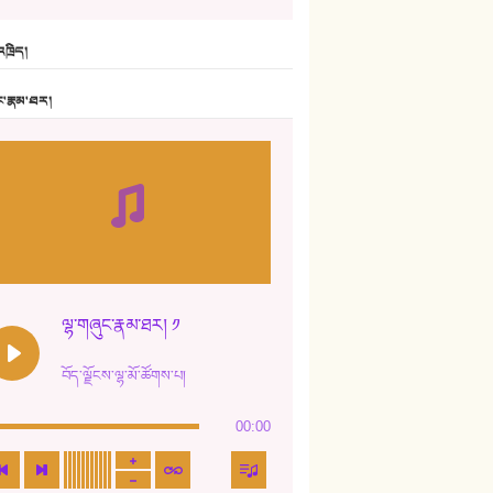
6. ཆོལ་གསུམ་བྲོ་གཞས། - སྒྲོན་གསལ།
ཁྲིད།
7. ལྷག་སྒྲོན་ལགས།
ང་རྣམ་ཐར།
8. ཆང་གཞས།
9. ཆང་གཞས། ༢
10. ཆང་གཞས། ༣
11. ལོ་གསར།
12. ལོ་གསར། ༢
ལྷ་གཞུང་རྣམ་ཐར། ༡
13. ཆུང་འདྲིས། - ཟླ་སྒྲོན།
བོད་ལྗོངས་ལྷ་མོ་ཚོགས་པ།
14. སྙིང་རྗེ་མོ། - ཚེ་འགྱུར་མེད།
00:00
15. ཤམ་པ་ལ་ཡི་སྲས་མོ།
16. ལྷ་བུ་དར་བུ།