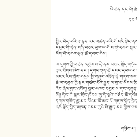
ལེ་ཚན་དང་པོ། 
དང་པ
སྤྱིར་བོད་པའི་ཐ་སྙད་རང་མཚན་པའི་གོ་བའི་སྟེང་ན
དཔུང་གི་རྟེན་གཞི་བཅའ་ཡུལ་ལ་གོ་བ་སྟེ་དམག་སྒར་
སོག་པོ་དགའ་ལྡན་ཚེ་དབང་གིས།
ལ་དྭགས་ཀྱི་བཙན་འཛུལ་ས་དེ་ནས་མཐར་སྤྲོད་
ལྟར་ཐོགས་ཞེས་དང་། དགའ་ལྡན་ཚེ་དབང་དཔལ་བཟང
མངའ་རིས་སྐོར་གསུམ་གྱི་གཞུང་འཛིན་ལྟེ་གནས་སྒ
ཆེ་ལ་དབུས་ཀྱི་སྒར་གཙང་པོའི་རྒྱུད་ལ་གྲ་མ་སོགས་
འོང་ཞེས་ཀྱང་འབོད། སྒར་ལའང་དབྱར་ས་དང་དགུན་
སོ།། དེང་གི་སྒར་རྫོང་ཁོངས་སུ་དེ་སྔའི་གཙོད་ཚོ་
དྭགས་གཙོད་ཁྱུ་མང་པོའམ་ཚོ་མང་པོ་གནས་སྡོད་བྱེད
འཚོ་སྡོད་བྱེད་མཁན་གནམ་རུའི་མི་རྒྱུད་ནས་གྱེས་པས
གཉིས་པ། 