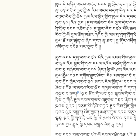
ཁུལ་དེ་བཞིན་མངའ་མཛད་སྐབས་སྤུ་ཧྲེང་དང་། རྩ་ཧ
རུ་ཅན་བཅོ་བརྒྱད་ཀྱི་ས་རིས་མངའ་བདག་ཡིན་པར་ངེ
བཟུང་བོད་ཀྱི་ཆོས་རྒྱལ་རིམ་བྱོན་གྱིས་ཁུལ་དེར་དབང་
ནམ་སྙམ། འོན་ཀྱང་། དུས་མཚམས་དེར་ཁུལ་དེར་སངས་ར
ཀྱི་སྲིད་དབང་འཐོར་གྲུམ་དུ་གྱུར་ཞིང་བཙན་པོའི་
རིས་ཀྱི་ལོ་རྒྱུས་ཐོག་མཐའ་འཁོབ་ཀྱི་ལམ་བུ་ཀྱག་ཀྱོ
ཡུལ་ཚོ་ཕན་ཚུན་ས་ཞིང་དང་། རྩྭ་ཐང་། རྒྱུ་ནོར་འཕ
འཁོད་པ་བདེན་པར་སྣང་ངོ་།།
དུས་རབས་དགུ་པར་བཙན་པོའི་རྒྱལ་རབས་སིལ་བུར་འཐ
བ་ལྟར་འོད་སྲུང་གི་སྲས་དཔལ་འཁོར་བཙན་གྱིས་མ
མང་དུ་བཞེངས་པར་གྲགས་ཤིང་། ཕྱི་ལོ་ ༩༢༣ ལོར་འབང་
ཡུལ་བྱོལ་གནང་དགོས་བྱུང་ཞིང་། རིམ་པས་ཁུལ་དེ་
དང་གྲོང་ཁྱེར་བཏབ་ནས་མངའ་རིས་ཁྱོན་ལ་དབང་ལུང་བ
ཤིས་མགོན་ལ་མངའ་རིས་སྐོར་གསུམ་ལས་གུ་གེ་དང་། ས
[8]
བསྐུར་བ་ལྟར།
སྒར་རྫོང་དེ་ཡང་དུས་སྐབས་དེར་བར
དེས་གུ་གེའི་རྒྱལ་རབས་གསར་འཛུགས་གནང་ཞིང་། ས་
སྐབས་སུའང་། བཙན་པོ་དེའི་གདུང་རྒྱུད་རིམ་བྱོན་གྱ
དབང་ལུང་བསྒྱུར། འོན་ཀྱང་། མཐར་དུས་རབས་བཅུ་བད
ལྷན། སྒར་གྱི་ཁུལ་དེ་ཡང་ཕྱི་ལོ་ ༡༦༨༡ ལོར་ལ་དྭ
དྭགས་རྒྱལ་རྒྱུད་ཀྱི་དབང་བསྒྱུར་འོག་ཏུ་ཚུད།
དུས་རབས་བཅུ་བདུན་པའི་ལོ་རབས་བཞི་བཅུ་པའི་ན