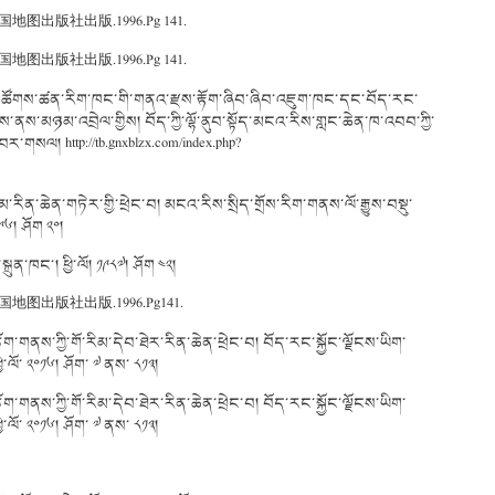
版社出版.1996.Pg 141.
版社出版.1996.Pg 141.
ོའི་སྤྱི་ཚོགས་ཚན་རིག་ཁང་གི་གནའ་རྫས་རྟོག་ཞིབ་ཞིབ་འཇུག་ཁང་དང་བོད་རང་
ིས་ནས་མཉམ་འབྲེལ་གྱིས། བོད་ཀྱི་ལྷོ་ནུབ་སྟོད་མངའ་རིས་གླང་ཆེན་ཁ་འབབ་ཀྱི་
་བར་གསལ། http://tb.gnxblzx.com/index.php?
མ་རིན་ཆེན་གཏེར་གྱི་ཕྲེང་བ། མངའ་རིས་སྲིད་གྲོས་རིག་གནས་ལོ་རྒྱུས་བསྡུ་
༩༦། ཤོག ༢༠།
ུན་ཁང་། ཕྱི་ལོ། ༡༩༨༧། ཤོག ༤༢།
出版社出版.1996.Pg141.
་གནས་ཀྱི་གོ་རིམ་དེབ་ཐེར་རིན་ཆེན་ཕྲེང་བ། བོད་རང་སྐྱོང་ལྗོངས་ཡིག་
ལོ་ ༢༠༡༦། ཤོག་ ༧ ནས་ ༨༡༣།
་གནས་ཀྱི་གོ་རིམ་དེབ་ཐེར་རིན་ཆེན་ཕྲེང་བ། བོད་རང་སྐྱོང་ལྗོངས་ཡིག་
ལོ་ ༢༠༡༦། ཤོག་ ༧ ནས་ ༨༡༣།