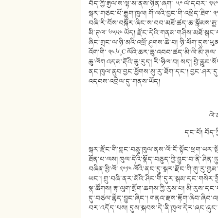
བོད་ཀྱི་རྒྱལ་ས་ལྷ་ས་ནས་ཉིན་ཞག་ ༥༠ ལེ་དབར་ ༣༥༠
སྒར་གཙང་པོ་རྒྱུག་ཁུལ། གོ་ལའི་བྱང་གི་འཕྲེད་ཐིག་
བཞི་རི་བོས་བསྐོར་ཞིང་ས་བབ་མཐོ་ཚད་ཆ་སྙོམས་རྒྱ
མི་ཊལ་ ༦༥༥༤ ཡོད། རྫོང་དེའི་གནམ་གཤིས་མཐོ་སྒ
ཞིང་གྲང་ལ་ཉི་མའི་འཕྲོ་ཤུགས་ཆེ་བ། ཉི་ཕོག་དུས་ཡ
འོག་གི་ ༣༤.༦༚C ལོའི་ཆར་ཆུ་འབབ་ཚད་མི་ལི་མི་ཊལ
ཆུ་ལོག འདམ་རྡོའི་ཆུ་རུད། རི་ཉིལ་བ། སད། བྱེ་རླུང་
ནང་ཁུལ་ནུབ་བྱང་ཕྱོགས་སུ་རུ་ཐོག་དང་། བྱང་ཤར་དུ་ད
འདབས་འབྲེལ་དུ་གནས་ཡོད།
ལེ་
དང་པོ། བོད་ཀ
སྒར་རྫོང་གི་གླང་བཅུ་ཁུལ་ནས་ལོ་ངོ་སྟོང་ཕྲག་ཡ
ཐོན་པ་ལས། ཁུལ་དེའི་སྣོད་བཅུད་ཀྱི་བྱུང་བ་ནི་ཤིན
བཞིན་ཕྱི་ལོ་ ༢༠༡༤ ལོའི་ནང་དུ་སྒར་རྫོང་གི་གུ་རུ་
ཡང་། གྲུ་བཞི་ནར་མོའི་ཤིང་གི་དུར་སྒམ་དང་གསེར
སྣ་ཚོགས། རྟ་ལུག་སྲོག་ཆགས་ཀྱི་རུས་པ། མི་རུས་ད
དུ་བཙལ་རྙེད་བྱུང་ཞིང་། གནའ་རྫས་རྟོག་ཞིབ་ཞིབ་
བར་འདོད་པས། དུས་སྐབས་དེ་ནི་ཁུལ་དེར་ཞང་ཞུང་ག