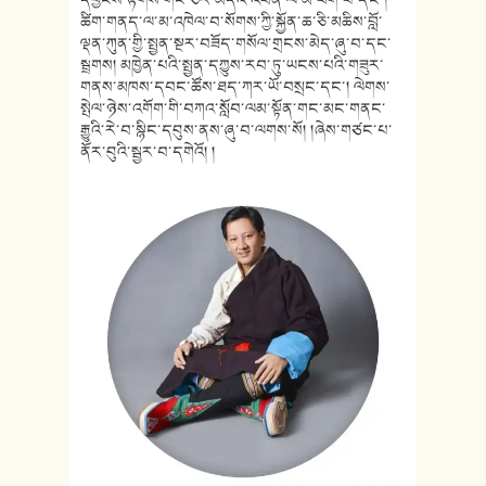
ཚིག་གནད་ལ་མ་འཁེལ་བ་སོགས་ཀྱི་སྐྱོན་ཆ་ཅི་མཆིས་བློ་
ལྡན་ཀུན་གྱི་སྤྱན་སྔར་བཟོད་གསོལ་གྲངས་མེད་ཞུ་བ་དང་
སྦྲགས། མཁྱེན་པའི་སྤྱན་དཀྱུས་རབ་ཏུ་ཡངས་པའི་གཟུར་
གནས་མཁས་དབང་ཚོས་ཐད་ཀར་ཡོ་བསྲང་དང་། ལེགས་
སྤེལ་ཉེས་འགོག་གི་བཀའ་སློབ་ལམ་སྟོན་གང་མང་གནང་
རྒྱུའི་རེ་བ་སྙིང་དབུས་ནས་ཞུ་བ་ལགས་སོ། །ཞེས་གཙང་པ་
ནོར་བུའི་སྦྱར་བ་དགེའོ། །