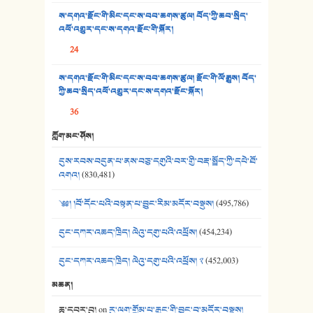
35. ང་ཚོ་ཕན་ཚུན་མཇལ་ནས། - ཟླ་སྒྲོན།
ས་དགའ་རྫོང་གི་མིང་དང་ས་བབ་ཆགས་ཚུལ། བོད་ཀྱི་ཆབ་སྲིད་
འཕོ་འགྱུར་དང་ས་དགའ་རྫོང་གི་སྐོར།
36. ཟླ་གཞོན་སྙན་དབྱངས། - ཟླ་སྒྲོན།
24
37. མཚོ་སྔོན་པོ། - ཟླ་སྒྲོན།
ས་དགའ་རྫོང་གི་མིང་དང་ས་བབ་ཆགས་ཚུལ། རྫོང་གི་ལོ་རྒྱུས། བོད་
38. ཡབ་ཡུམ། - ཟླ་སྒྲོན།
ཀྱི་ཆབ་སྲིད་འཕོ་འགྱུར་དང་ས་དགའ་རྫོང་སྐོར།
36
39. དྲིལ་བུའི་སྐལ་སྒྲ། - ཟླ་སྒྲོན།
ཀློག་མང་ཤོས།
40. ང་ཚོ་ཕན་ཚུན་མཇལ་ནས། - ཟླ་སྒྲོན།
དུས་རབས་བདུན་པ་ནས་བཅུ་དགུའི་བར་གྱི་བརྡ་སྤྲོད་ཀྱི་དཔེ་ཐོ་
41. མཚན་ཚོགས་ཞབས་བྲོ་སྣ་མང་། - བོད་གཞས་ཕྱོགས་བསྒྲིགས།
འགའ།
(830,481)
༄༅། །བོ་དོང་པའི་བསྟན་པ་བྱུང་རིམ་མདོར་བསྡུས།
(495,786)
དུང་དཀར་འཆད་ཁྲིད། ལེའུ་དགུ་པའི་འཕྲོས།
(454,234)
དུང་དཀར་འཆད་ཁྲིད། ལེའུ་དགུ་པའི་འཕྲོས། ༢
(452,003)
མཆན།
ཆུ་དབར་བུ།
on
རུ་ལག་གྲོམ་པ་རྒྱང་གི་བྱུང་བ་མདོར་བསྡུས།