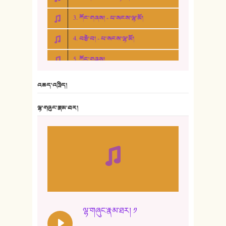
3. ཀོང་གཞས། - པ་སངས་ལྷ་མོ།
4. བརྩེ་བ། - པ་སངས་ལྷ་མོ།
5. ཀོང་གཞས།
6. ཆོལ་གསུམ་བྲོ་གཞས། - སྒྲོན་གསལ།
འཆད་འཁྲིད།
7. ལྷག་སྒྲོན་ལགས།
ལྷ་གཞུང་རྣམ་ཐར།
8. ཆང་གཞས།
9. ཆང་གཞས། ༢
10. ཆང་གཞས། ༣
11. ལོ་གསར།
12. ལོ་གསར། ༢
ལྷ་གཞུང་རྣམ་ཐར། ༡
13. ཆུང་འདྲིས། - ཟླ་སྒྲོན།