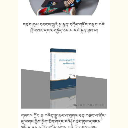
གཙང་ཁུལ་དམངས་གླུའི་སྒྲ་སྙན་དཀྲོལ་གཏོང་བསླབ་གཞི་
བློ་གསར་དགའ་བསྐྱེད་ཅེས་པ་དཔེ་སྐྲུན་བྱས་པ།
དམངས་ཁྲོད་ན་གཞོན་སྒྱུ་རྩལ་པ་གྲགས་ཅན་གཙང་པ་ནོར་
བུ་ལགས་ཀྱིས་སྒྲིག་རྩོམ་གནང་བའི《གཙང་ཁུལ་དམངས་
གླུའི་སྒྲ་སྙན་དཀྲོལ་གཏོང་བསླབ་གཞི་བློ་གསར་དགའ་