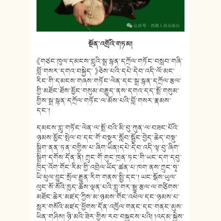
སྔོན་འགྲོའི་གཏམ།
《གཙང་ཁུལ་དམངས་གླུའི་སྒྲ་སྙན་དཀྲོལ་གཏོང་བསླབ་གཞི་
བློ་གསར་དགའ་བསྐྱེད་ 》ཅེས་པའི་དཔེ་དེབ་འདི་ལོ་མང་
རིང་གི་དམངས་གཞས་གཏོང་ལེན་དང་སྒྲ་སྙན་དཀྲོལ་རྩལ་
གྱི་མཐོང་ཐོས་མྱོང་གསུམ་བརྒྱུད་ནས་དགའ་དད་སྤྲོ་གསུམ་
གྱིས་སྒྲ་སྙན་དཀྲོལ་གཏོང་ལ་མོས་པའི་བློ་གསར་རྣམས་
དང་།
དམངས་གླུ་གཏོང་ལེན་ལ་སྤྲོ་བའི་མི་བུ་ཀུན་ལ་བཟང་པོའི་
ཉམས་མྱོང་སྤེལ་བ་དང་གོ་བསྡུར་སློབ་སྦྱོང་བྱེད་ཆེད་བསྡུ་
སྒྲིག་ནན་ཏན་བགྱིས་པ་ཞིག་ཡིན།དཔེ་དེབ་འདི་ལྟ་བུ་ཞིག་
སྒྲིག་དགོས་དོན་ནི། ཀྲུང་གོ་གུང་ཁྲན་ཏང་གི་ཡང་དག་དབུ་
ཁྲིད་འོག་གོང་རིམ་གྱི་འབྲེལ་ཡོད་ཚན་པ་ཁག་ནས་ཀྲུང་ཧྭ་
ཡི་ཕུལ་བྱུང་སྲོལ་རྒྱུན་རིག་གནས་སྤྱི་དང་། ཡང་སྒོས་ཡུལ་
ལུང་སོ་སོའི་ཁྱད་ཆོས་ལྡན་པའི་གླུ་གར་སྒྱུ་རྩལ་ལ་གཙིགས་
མཐོང་ཆེར་མཛད་ཀྱིས་མ་ཉམས་གོང་འཕེལ་དང་ཉམས་པ་
སླར་གསོའི་མཛད་ཕྱོགས་དོན་འཁྱོལ་གནང་དང་གནང་མུས་
ཡིན་གཤིས། ཉི་མའི་ཟེར་གྱིས་རབ་བསྐྱངས་པའི། །འདམ་སྐྱེས་