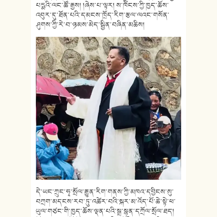
པདྨའི་ལང་ཚོ་རྒྱས། །ཞེས་པ་ལྟར། ས་ཁོངས་ཀྱི་ཁྱད་ཆོས་
འབུར་དུ་ཐོན་པའི་དམངས་ཁྲོད་རིག་རྩལ་ལའང་གསོན་
ཤུགས་ཀྱི་རེ་བ་ཉམས་མེད་སྦྱིན་བཞིན་མཆིས།
དེ་ཡང་ཀྲུང་ཧྭ་སྲོལ་རྒྱུན་རིག་གནས་ཀྱི་མཁའ་དབྱིངས་སུ་
བཀྲག་མདངས་རབ་ཏུ་འཚེར་བའི་སྐར་མ་འོད་པོ་ཆེ་སྟེ་ཕ་
ཡུལ་གཙང་གི་ཁྱད་ཆོས་ལྡན་པའི་སྒྲ་སྙན་དཀྲོལ་སྲོལ་ཐད།