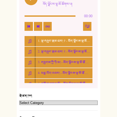
བོད་ལྗོངས་ལྷ་མོ་ཚོགས་པ།
14. སྙིང་རྗེ་མོ། - ཚེ་འགྱུར་མེད།
00:00
15. ཤམ་པ་ལ་ཡི་སྲས་མོ།
16. ལྷ་བུ་དར་བུ།
1. ལྷ་གཞུང་རྣམ་ཐར། ༡ - བོད་ལྗོངས་ལྷ་མོ་ཚོགས་པ།
17. ང་བོད་པ་ཡིན། - ཕུར་བུ་རྣམ་རྒྱལ།
2. ལྷ་གཞུང་རྣམ་ཐར། ༢ - བོད་ལྗོངས་ལྷ་མོ་ཚོགས་པ།
18. ང་ལ་བྱམས་པའི་ཨ་མ།
3. གཟུགས་ཀྱི་ཉི་མ། - བོད་ལྗོངས་ལྷ་མོ་ཚོགས་པ།
19. ཆ་རྐྱེན་མེད་པའི་སེམས།
4. པདྨ་འོད་འབར། - བོད་ལྗོངས་ལྷ་མོ་ཚོགས་པ།
20. བསྟན་རྒྱས་གླིང་།
5. འགྲོ་བ་བཟང་མོ། - བོད་ལྗོངས་ལྷ་མོ་ཚོགས་པ།
21. ཕ་སྐད།
22. བཀྲ་ཤིས་ཁང་གསར།
སྡེ་ཚན་ཁག
23. ཕོ་རྒོད་པོ།