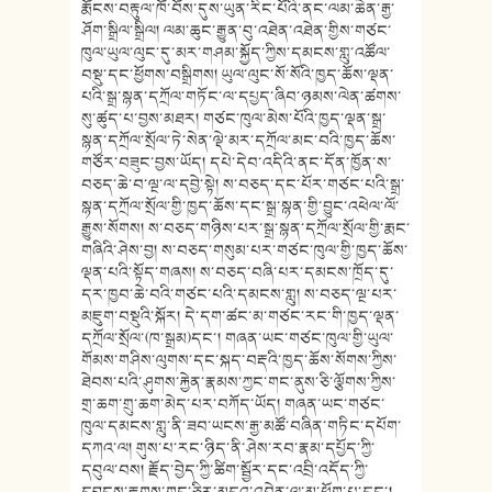
རྨོངས་བརྟུལ་ཁོ་བོས་དུས་ཡུན་རིང་པོའི་ནང་ལམ་ཆེན་རྒྱ་
ཤོག་སྒྲིལ་སྒྲིལ། ལམ་ཆུང་རྒྱུན་བུ་འཐེན་འཐེན་གྱིས་གཙང་
ཁུལ་ཡུལ་ལུང་དུ་མར་གཤམ་སྐྱོད་ཀྱིས་དམངས་གླུ་འཚོལ་
བསྡུ་དང་ཕྱོགས་བསྒྲིགས། ཡུལ་ལུང་སོ་སོའི་ཁྱད་ཆོས་ལྡན་
པའི་སྒྲ་སྙན་དཀྲོལ་གཏོང་ལ་དཔྱད་ཞིབ་ཉམས་ལེན་ཚགས་
སུ་ཚུད་པ་བྱས་མཐར། གཙང་ཁུལ་མེས་པོའི་ཁྱད་ལྡན་སྒྲ་
སྙན་དཀྲོལ་སྲོལ་ཏེ་སེན་ལྡེ་མར་དཀྲོལ་མང་བའི་ཁྱད་ཆོས་
གཙོར་བཟུང་བྱས་ཡོད། དཔེ་དེབ་འདིའི་ནང་དོན་ཁྱོན་ས་
བཅད་ཆེ་བ་ལྔ་ལ་དབྱེ་སྟེ། ས་བཅད་དང་པོར་གཙང་པའི་སྒྲ་
སྙན་དཀྲོལ་སྲོལ་གྱི་ཁྱད་ཆོས་དང་སྒྲ་སྙན་གྱི་བྱུང་འཕེལ་ལོ་
རྒྱུས་སོགས། ས་བཅད་གཉིས་པར་སྒྲ་སྙན་དཀྲོལ་སྲོལ་གྱི་རྨང་
གཞིའི་ཤེས་བྱ། ས་བཅད་གསུམ་པར་གཙང་ཁུལ་གྱི་ཁྱད་ཆོས་
ལྡན་པའི་སྟོད་གཞས། ས་བཅད་བཞི་པར་དམངས་ཁྲོད་དུ་
དར་ཁྱབ་ཆེ་བའི་གཙང་པའི་དམངས་གླུ། ས་བཅད་ལྔ་པར་
མཇུག་བསྡུའི་སྐོར། དེ་དག་ཚང་མ་གཙང་རང་གི་ཁྱད་ལྡན་
དཀྲོལ་སྲོལ་(ཁ་སྒྲམ)དང་། གཞན་ཡང་གཙང་ཁུལ་གྱི་ཡུལ་
གོམས་གཤིས་ལུགས་དང་སྐད་བརྡའི་ཁྱད་ཆོས་སོགས་ཀྱིས་
ཐེབས་པའི་ཤུགས་རྐྱེན་རྣམས་ཀྱང་གང་ནུས་ཅི་ལྕོགས་ཀྱིས་
གྲ་ཆག་གྲུ་ཆག་མེད་པར་བཀོད་ཡོད། གཞན་ཡང་གཙང་
ཁུལ་དམངས་གླུ་ནི་ཟབ་ཡངས་རྒྱ་མཚོ་བཞིན་གཏིང་དཔོག་
དཀའ་ལ། གུས་པ་རང་ཉིད་ནི་ཤེས་རབ་རྣམ་དཔྱོད་ཀྱི་
དབུལ་བས། རྗོད་བྱེད་ཀྱི་ཚིག་སྦྱོར་དང་འབྲི་འདོད་ཀྱི་
དབྱངས་རྟགས་གང་ཅིར་མདའ་འབེན་ལ་མ་ཕོག་པ་དང་།