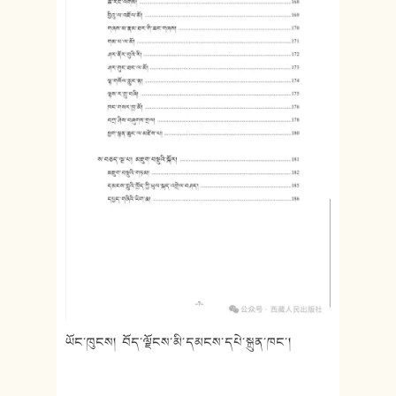
ཡོང་ཁུངས། བོད་ལྗོངས་མི་དམངས་དཔེ་སྐྲུན་ཁང་།