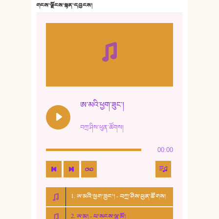
གངས་ལྗོངས་སྙན་དབྱངས།
ཨ་མའི་ཕྱག་ཟུང་།
བཀྲ་ཤིས་ཕུན་ཚོགས།
00:00
1. ཨ་མའི་ཕྱག་ཟུང་། - བཀྲ་ཤིས་ཕུན་ཚོགས།
2. ཨ་མ། - པ་སངས་ལྷ་མོ།