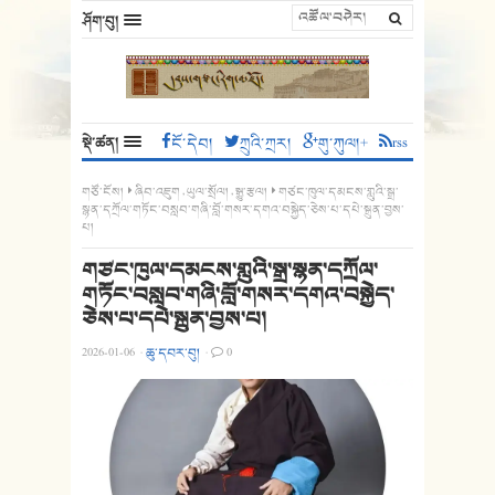
ཤོག་བུ།
སྡེ་ཚན།
ངོ་དེབ།
ཀྲུའི་ཀྲར།
གུ་ཀུལ།+
rss
གཙོ་ངོས།
ཞིབ་འཇུག
,
ཡུལ་སྲོལ།
,
སྒྱུ་རྩལ།
གཙང་ཁུལ་དམངས་གླུའི་སྒྲ་
སྙན་དཀྲོལ་གཏོང་བསླབ་གཞི་བློ་གསར་དགའ་བསྐྱེད་ཅེས་པ་དཔེ་སྐྲུན་བྱས་
པ།
གཙང་ཁུལ་དམངས་གླུའི་སྒྲ་སྙན་དཀྲོལ་
གཏོང་བསླབ་གཞི་བློ་གསར་དགའ་བསྐྱེད་
ཅེས་པ་དཔེ་སྐྲུན་བྱས་པ།
2026-01-06
·
ཆུ་དབར་བུ།
·
0