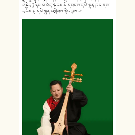
བསྐྱེད 》ཞེས་པ་བོད་ལྗོངས་མི་དམངས་དཔེ་སྐྲུན་ཁང་ནས་
དངོས་སུ་དཔེ་སྐྲུན་འགྲེམས་སྤེལ་བྱས་པ།