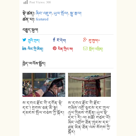
Post Views:
300
སྡེ་ཚན།:
ཞིབ་འཇུག
,
ཡུལ་སྲོལ།
,
སྒྱུ་རྩལ།
ཚན་པ།:
featured
བརྒྱུད་སྐུལ།
ཀྲུའི་ཀྲར།
ངོ་དེབ།
གུ་ཀུལ།+
ལིང་ཀྲི་ཨིན།
པིན་ཀྲིའ་ས།
གློག་འཕྲིན།
ཁྱེད་ལ་འོས་སྦྱོར།
ས་དགའ་རྫོང་གི་དགོན་སྡེ་
ས་དགའ་རྫོང་གི་རྫོང་
དང་། གྲགས་ཅན་མི་སྣ།
གཞིས་འགྲོ་སྟངས་དང་ཁྲལ་
དམངས་སྲོལ་བཅས་ཀྱི་སྐོར།
འུལ་ཁྲིམས་གནོན། ཡུལ་སྡེ་
དང་། རི། ལ། མཚོ། གཙང་པོ།
ཞིང་འབྲོག་ཐོན་ཁུངས་དང་
ཐུན་མིན་ཐོན་ལས་སོགས་ཀྱི་
སྐོར།