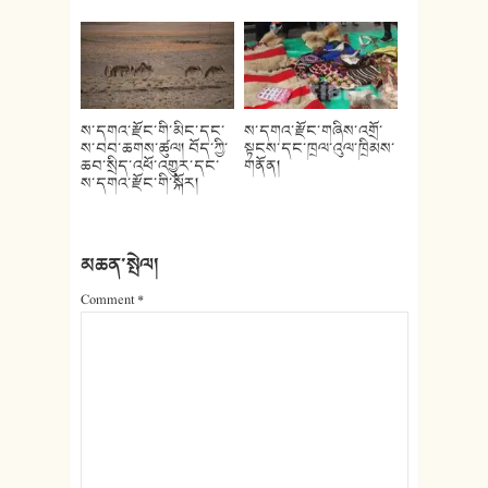
ས་དགའ་རྫོང་གི་མིང་དང་
ས་དགའ་རྫོང་གཞིས་འགྲོ་
ས་བབ་ཆགས་ཚུལ། བོད་ཀྱི་
སྟངས་དང་ཁྲལ་འུལ་ཁྲིམས་
ཆབ་སྲིད་འཕོ་འགྱུར་དང་
གནོན།
ས་དགའ་རྫོང་གི་སྐོར།
མཆན་སྤེལ།
Comment
*