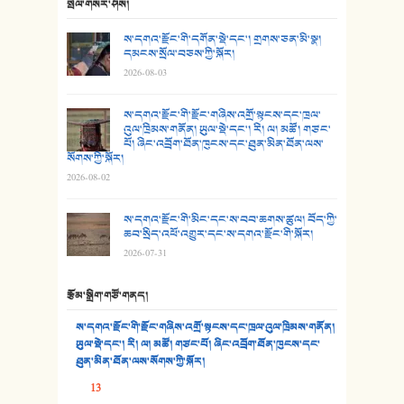
24. མིག་ཆུ་དམར་པོ།
སྤེལ་གསར་ཤོས།
25. མགྲོན་པོ།
ས་དགའ་རྫོང་གི་དགོན་སྡེ་དང་། གྲགས་ཅན་མི་སྣ།
དམངས་སྲོལ་བཅས་ཀྱི་སྐོར།
2026-08-03
26. ཨ་མའི་ཐང་ཁུག
27. ལྕེ་བདེ་ཞོལ་གྱི་པང་གདན།
ས་དགའ་རྫོང་གི་རྫོང་གཞིས་འགྲོ་སྟངས་དང་ཁྲལ་
འུལ་ཁྲིམས་གནོན། ཡུལ་སྡེ་དང་། རི། ལ། མཚོ། གཙང་
པོ། ཞིང་འབྲོག་ཐོན་ཁུངས་དང་ཐུན་མིན་ཐོན་ལས་
28. སྟོད་གཞས། - ཕན་ཐོག
སོགས་ཀྱི་སྐོར།
2026-08-02
29. རྣམ་བུ། - འཕྱོངས་ཞོལ་སྒྲོལ་མ།
ས་དགའ་རྫོང་གི་མིང་དང་ས་བབ་ཆགས་ཚུལ། བོད་ཀྱི་
30. སི་ལིང་འབྲི་མོ། - ཕན་ཐོག
ཆབ་སྲིད་འཕོ་འགྱུར་དང་ས་དགའ་རྫོང་གི་སྐོར།
2026-07-31
31. ཕ་ཡུལ་ཡར་ཀླུང་།
རྩོམ་སྒྲིག་གཙོ་གནད།
32. ཨ་མ།
ས་དགའ་རྫོང་གི་རྫོང་གཞིས་འགྲོ་སྟངས་དང་ཁྲལ་འུལ་ཁྲིམས་གནོན།
33. འཛོམས་པའི་ལམ།
ཡུལ་སྡེ་དང་། རི། ལ། མཚོ། གཙང་པོ། ཞིང་འབྲོག་ཐོན་ཁུངས་དང་
ཐུན་མིན་ཐོན་ལས་སོགས་ཀྱི་སྐོར།
34. ཉི་མ་སེམས་ལ་ཞོག་དང་། - ཟླ་སྒྲོན།
13