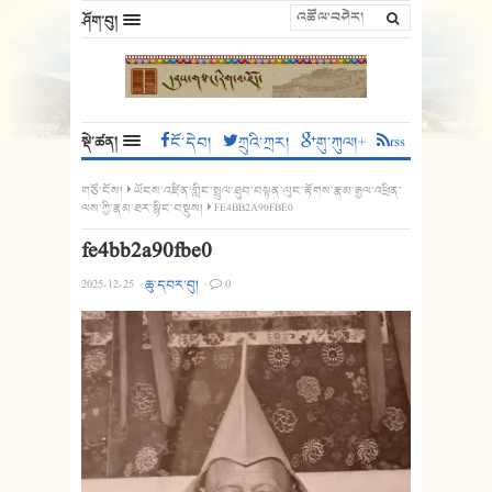
ཤོག་བུ།
སྡེ་ཚན།
ངོ་དེབ།
ཀྲུའི་ཀྲར།
གུ་ཀུལ།+
rss
གཙོ་ངོས།
ཡོངས་འཛིན་གླིང་སྤྲུལ་ཐུབ་བསྟན་ལུང་རྟོགས་རྣམ་རྒྱལ་འཕྲིན་
ལས་ཀྱི་རྣམ་ཐར་སྙིང་བསྡུས།
FE4BB2A90FBE0
fe4bb2a90fbe0
2025-12-25
·
ཆུ་དབར་བུ།
·
0