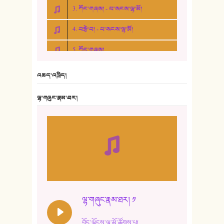
3. ཀོང་གཞས། - པ་སངས་ལྷ་མོ།
4. བརྩེ་བ། - པ་སངས་ལྷ་མོ།
5. ཀོང་གཞས།
6. ཆོལ་གསུམ་བྲོ་གཞས། - སྒྲོན་གསལ།
འཆད་འཁྲིད།
7. ལྷག་སྒྲོན་ལགས།
ལྷ་གཞུང་རྣམ་ཐར།
8. ཆང་གཞས།
9. ཆང་གཞས། ༢
10. ཆང་གཞས། ༣
11. ལོ་གསར།
12. ལོ་གསར། ༢
ལྷ་གཞུང་རྣམ་ཐར། ༡
13. ཆུང་འདྲིས། - ཟླ་སྒྲོན།
བོད་ལྗོངས་ལྷ་མོ་ཚོགས་པ།