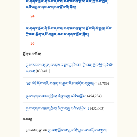
ས་དགའ་རྫོང་གི་མིང་དང་ས་བབ་ཆགས་ཚུལ། བོད་ཀྱི་ཆབ་སྲིད་
འཕོ་འགྱུར་དང་ས་དགའ་རྫོང་གི་སྐོར།
36. ཟླ་གཞོན་སྙན་དབྱངས། - ཟླ་སྒྲོན།
24
37. མཚོ་སྔོན་པོ། - ཟླ་སྒྲོན།
ས་དགའ་རྫོང་གི་མིང་དང་ས་བབ་ཆགས་ཚུལ། རྫོང་གི་ལོ་རྒྱུས། བོད་
38. ཡབ་ཡུམ། - ཟླ་སྒྲོན།
ཀྱི་ཆབ་སྲིད་འཕོ་འགྱུར་དང་ས་དགའ་རྫོང་སྐོར།
36
39. དྲིལ་བུའི་སྐལ་སྒྲ། - ཟླ་སྒྲོན།
ཀློག་མང་ཤོས།
40. ང་ཚོ་ཕན་ཚུན་མཇལ་ནས། - ཟླ་སྒྲོན།
དུས་རབས་བདུན་པ་ནས་བཅུ་དགུའི་བར་གྱི་བརྡ་སྤྲོད་ཀྱི་དཔེ་ཐོ་
41. མཚན་ཚོགས་ཞབས་བྲོ་སྣ་མང་། - བོད་གཞས་ཕྱོགས་བསྒྲིགས།
འགའ།
(830,481)
༄༅། །བོ་དོང་པའི་བསྟན་པ་བྱུང་རིམ་མདོར་བསྡུས།
(495,786)
དུང་དཀར་འཆད་ཁྲིད། ལེའུ་དགུ་པའི་འཕྲོས།
(454,234)
དུང་དཀར་འཆད་ཁྲིད། ལེའུ་དགུ་པའི་འཕྲོས། ༢
(452,003)
མཆན།
ཆུ་དབར་བུ།
on
རུ་ལག་གྲོམ་པ་རྒྱང་གི་བྱུང་བ་མདོར་བསྡུས།