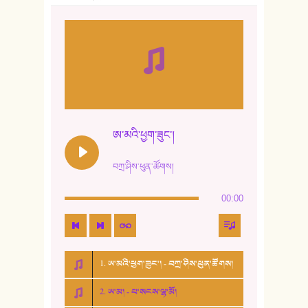
ཨ་མའི་ཕྱག་ཟུང་།
བཀྲ་ཤིས་ཕུན་ཚོགས།
00:00
1. ཨ་མའི་ཕྱག་ཟུང་། - བཀྲ་ཤིས་ཕུན་ཚོགས།
2. ཨ་མ། - པ་སངས་ལྷ་མོ།