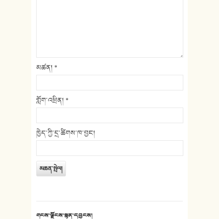
མཚན།
*
གློག་འཕྲིན།
*
ཁྱེད་ཀྱི་དྲ་ཚིགས་ཁ་བྱང།
གངས་ལྗོངས་སྙན་དབྱངས།