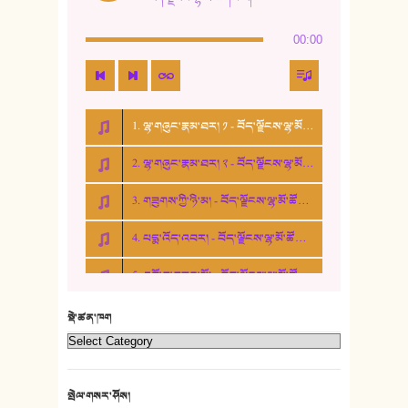
14. སྙིང་རྗེ་མོ། - ཚེ་འགྱུར་མེད།
00:00
15. ཤམ་པ་ལ་ཡི་སྲས་མོ།
16. ལྷ་བུ་དར་བུ།
1. ལྷ་གཞུང་རྣམ་ཐར། ༡ - བོད་ལྗོངས་ལྷ་མོ་ཚོགས་པ།
17. ང་བོད་པ་ཡིན། - ཕུར་བུ་རྣམ་རྒྱལ།
2. ལྷ་གཞུང་རྣམ་ཐར། ༢ - བོད་ལྗོངས་ལྷ་མོ་ཚོགས་པ།
18. ང་ལ་བྱམས་པའི་ཨ་མ།
3. གཟུགས་ཀྱི་ཉི་མ། - བོད་ལྗོངས་ལྷ་མོ་ཚོགས་པ།
19. ཆ་རྐྱེན་མེད་པའི་སེམས།
4. པདྨ་འོད་འབར། - བོད་ལྗོངས་ལྷ་མོ་ཚོགས་པ།
20. བསྟན་རྒྱས་གླིང་།
5. འགྲོ་བ་བཟང་མོ། - བོད་ལྗོངས་ལྷ་མོ་ཚོགས་པ།
21. ཕ་སྐད།
22. བཀྲ་ཤིས་ཁང་གསར།
སྡེ་ཚན་ཁག
23. ཕོ་རྒོད་པོ།
24. མིག་ཆུ་དམར་པོ།
སྤེལ་གསར་ཤོས།