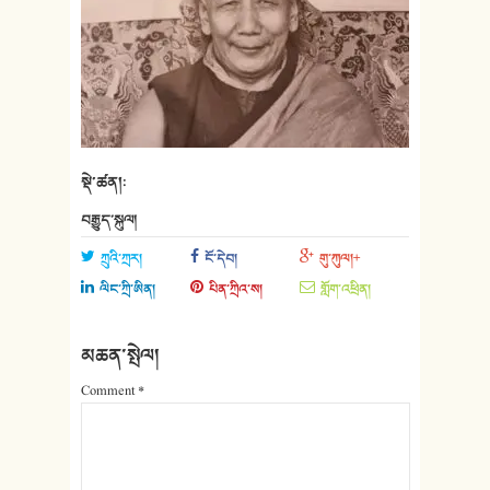
སྡེ་ཚན།:
བརྒྱུད་སྐུལ།
ཀྲུའི་ཀྲར།
ངོ་དེབ།
གུ་ཀུལ།+
ལིང་ཀྲི་ཨིན།
པིན་ཀྲིའ་ས།
གློག་འཕྲིན།
མཆན་སྤེལ།
Comment
*