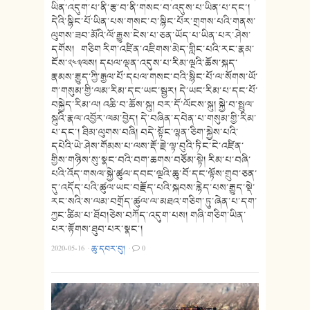
ཡིན་འདུག་པ་ནི་རྩ་བ་ནི་གསང་བ་འདུས་པ་ཡིན་པ་དང་།
དེའི་སྙིང་པོ་ཡིན་པས་གསང་བ་སྙིང་པོར་གྲགས་པའི་གནས་
ལུགས་ཟབ་མོའི་ལོ་རྒྱུས་ངེས་པ་ཅན་ཡོད་པ་ཡིན་པར་ཤེས་
དགོས། གཅིག རིག་འཛིན་འཇིགས་མེད་གླིང་པའི་རང་རྣམ་
ངོས་༢༤༣ལས། དཔལ་ལྡན་འདུས་པ་རིམ་ལྔའི་ཆོས་སྐད་
རྣམས་རྒྱུད་ཀྱི་རྒྱལ་པོ་དཔལ་གསང་བའི་སྙིང་པོ་ལ་སོགས་ཡོ་
ག་གསུམ་གྱི་ལམ་རིམ་དང་ཡང་སྦྱར། དེ་ཡང་རིམ་པ་དང་པོ་
བསྐྱེད་རིམ་ལ། འཆི་བ་ཆོས་སྐུ། བར་དོ་ལོངས་སྐུ། སྐྱེ་བ་སྤྲུལ་
སྐུའི་རྣལ་འབྱོར་ལམ་བྱེད། དེ་བཞིན་དབེན་པ་གསུམ་གྱི་རིམ་
པ་དང་། ཐིམ་ལུགས་བཞི། བདེ་སྟོང་ལྷན་ཅིག་སྐྱེས་པའི་
དཔེའི་ཡེ་ཤེས་གོམས་པ་ལས་རྡོ་རྗེ་ལྟ་བུའི་ཏིང་ངེ་འཛིན་
གྱིས་གཉིས་སུ་སྣང་བའི་བག་ཆགས་བཅོམ་སྟེ། རིམ་པ་བཞི་
པའི་འོད་གསལ་སྐྱེ་ཚུལ་དབང་ལྔའི་ཆུ་བོ་དང་ལྟོས་གྲུབ་ཅན་
དུ་འདོད་པའི་ཚུལ་ཡང་བརྗོད་པའི་སྐབས་རྙེད་པས་རྒྱུད་སྡེ་
རང་སའི་ས་ལམ་བགྲོད་ཚུལ་ལ་མཐའ་གཅིག་ཏུ་ཞེན་པ་དག་
ཀྱང་ཚིམ་པ་ཐོབ།ཅེས་བཀོད་འདུག་པས། གཞི་གཅིག་ཡིན་
པར་རྟོགས་ཐུབ་པར་སྣང་།
2020-05-16
·
ཆུ་དབར་བུ།
·
0