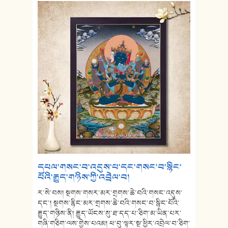
དཔལ་གསང་བ་འདུས་པ་དང་གསང་བ་སྙིང་
པོའི་རྒྱུད་གཉིས་ཀྱི་འབྲེལ་བ།
ར་སེ་བས། སྔགས་གསར་མར་གྲགས་ཆེ་བའི་གསང་འདུས་
དང་། སྔགས་རྙིང་མར་གྲགས་ཆེ་བའི་གསང་བ་སྙིང་པོའི་
རྒྱུད་གཉིས་ནི། རྒྱུད་ཡོངས་སུ་ཐ་དད་པ་ཅིག་མ་ཡིན་པར་
གཞི་གཅིག་ལས་གྱེས་པའམ། ཕ་བུ་ལྟར་སྔ་ཕྱིར་འབྲེལ་བ་ཅིག་