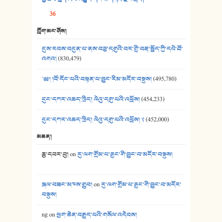
39. དྲིལ་བུའི་སྐལ་སྒྲ། - ཟླ་སྒྲོན།
36
40. ང་ཚོ་ཕན་ཚུན་མཇལ་ནས། - ཟླ་སྒྲོན།
ཀློག་མང་ཤོས།
41. མཚན་ཚོགས་ཞབས་བྲོ་སྣ་མང་། - བོད་གཞས་ཕྱོགས་བསྒྲིགས།
དུས་རབས་བདུན་པ་ནས་བཅུ་དགུའི་བར་གྱི་བརྡ་སྤྲོད་ཀྱི་དཔེ་ཐོ་
འགའ།
(830,479)
༄༅། །བོ་དོང་པའི་བསྟན་པ་བྱུང་རིམ་མདོར་བསྡུས།
(495,780)
དུང་དཀར་འཆད་ཁྲིད། ལེའུ་དགུ་པའི་འཕྲོས།
(454,233)
དུང་དཀར་འཆད་ཁྲིད། ལེའུ་དགུ་པའི་འཕྲོས། ༢
(452,000)
མཆན།
ཆུ་དབར་བུ།
on
རུ་ལག་གྲོམ་པ་རྒྱང་གི་བྱུང་བ་མདོར་བསྡུས།
སྐལ་བཟང་མཁས་གྲུབ།
on
རུ་ལག་གྲོམ་པ་རྒྱང་གི་བྱུང་བ་མདོར་
བསྡུས།
ng
on
ཕྱག་ཆེན་བརྒྱུད་པའི་གསོལ་འདེབས།