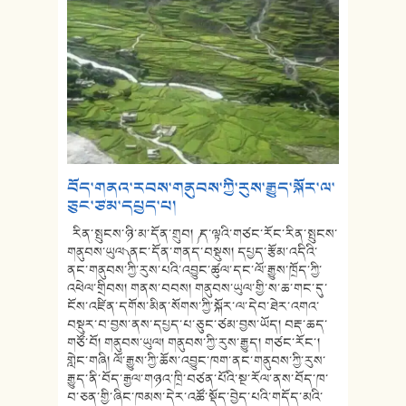
བོད་གནའ་རབས་གནུབས་ཀྱི་རུས་རྒྱུད་སྐོར་ལ་
ཅུང་ཙམ་དཔྱད་པ།
རིན་སྤུངས་ཉི་མ་དོན་གྲུབ། ༼ ད་ལྟའི་གཙང་རོང་རིན་སྤུངས་
གནུབས་ཡུལ ༽ ནང་དོན་གནད་བསྡུས། དཔྱད་རྩོམ་འདིའི་
ནང་གནུབས་ཀྱི་རུས་པའི་འབྱུང་ཚུལ་དང་ལོ་རྒྱུས་ཁྲོད་ཀྱི་
འཕེལ་གྲིབས། གནས་བབས། གནུབས་ཡུལ་གྱི་ས་ཆ་གང་དུ་
ངོས་འཛིན་དགོས་མིན་སོགས་ཀྱི་སྐོར་ལ་དེབ་ཐེར་འགའ་
བསྡུར་བ་བྱས་ནས་དཔྱད་པ་ཅུང་ཙམ་བྱས་ཡོད། བརྡ་ཆད་
གཙོ་བོ། གནུབས་ཡུལ། གནུབས་ཀྱི་རུས་རྒྱུད། གཙང་རོང་།
གླེང་གཞི། ལོ་རྒྱུས་ཀྱི་ཆོས་འབྱུང་ཁག་ནང་གནུབས་ཀྱི་རུས་
རྒྱུད་ནི་བོད་རྒྱལ་གཉའ་ཁྲི་བཙན་པོའི་སྔ་རོལ་ནས་བོད་ཁ་
བ་ཅན་གྱི་ཞིང་ཁམས་དེར་འཚོ་སྡོད་བྱེད་པའི་གདོད་མའི་