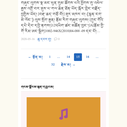
གཞུང་ལུགས་སྣ་མང་ཕུན་སུམ་ཚོགས་པའི་ཕྱོགས་སུ་འཕེལ་
རྒྱས་འགྲོ་བར་ནུས་པ་གལ་ཆེན་ཐོན་ཡོད་སྐོར་གླེང་བརྗོད་
བྱགྱིས་ཡོད། [བརྡ་ཆད་གཙོ་བོ།] ཟུར་མཁར་བ། 《སྙན་ངག་
མེ་ལོང་》 ལུས་སྲོག་རྒྱན། རྩོམ་རིག་གཞུང་ལུགས། [ཀྲུང་གོའི་
དཔེ་དེབ་དབྱེ་རྟགས།]129[ཡིག་ཚང་མཚོན་བྱང་།]A[རྩོམ་གྱི་
གོ་རིམ་ཨང་སྒྲིག]1002-946X(2018)04-088 -09 དང་པོ།…
2020-05-16
·
ཆུ་དབར་བུ།
·
0
← སྔོན་མ།
1
…
14
15
16
…
32
རྗེས་མ། →
གངས་ལྗོངས་སྙན་དབྱངས།