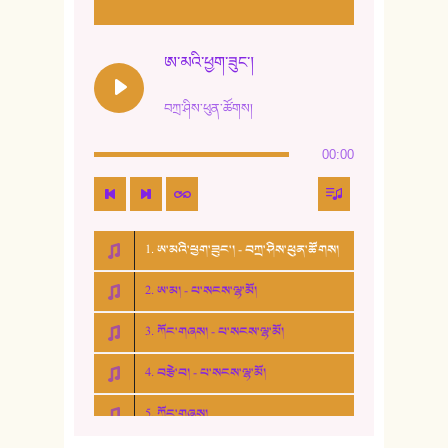
ཨ་མའི་ཕྱག་ཟུང་།
བཀྲ་ཤིས་ཕུན་ཚོགས།
00:00
1. ཨ་མའི་ཕྱག་ཟུང་། - བཀྲ་ཤིས་ཕུན་ཚོགས།
2. ཨ་མ། - པ་སངས་ལྷ་མོ།
3. ཀོང་གཞས། - པ་སངས་ལྷ་མོ།
4. བརྩེ་བ། - པ་སངས་ལྷ་མོ།
5. ཀོང་གཞས།