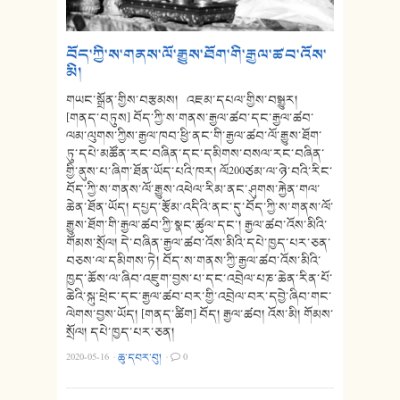
བོད་ཀྱི་ས་གནས་ལོ་རྒྱུས་ཐོག་གི་རྒྱལ་ཚབ་འོས་
མི།
གཡང་སྒྲོན་གྱིས་བརྩམས། འཇམ་དཔལ་གྱིས་བསྒྱུར།
[གནད་བཏུས] བོད་ཀྱི་ས་གནས་རྒྱལ་ཚབ་དང་རྒྱལ་ཚབ་
ལམ་ལུགས་ཀྱིས་རྒྱལ་ཁབ་ཕྱི་ནང་གི་རྒྱལ་ཚབ་ལོ་རྒྱུས་ཐོག་
ཏུ་དཔེ་མཚོན་རང་བཞིན་དང་དམིགས་བསལ་རང་བཞིན་
གྱི་ནུས་པ་ཞིག་ཐོན་ཡོད་པའི་ཁར། ལོ200ཙམ་ལ་ཉེ་བའི་རིང་
བོད་ཀྱི་ས་གནས་ལོ་རྒྱུས་འཕེལ་རིམ་ནང་ཤུགས་རྐྱེན་གལ་
ཆེན་ཐོན་ཡོད། དཔྱད་རྩོམ་འདིའི་ནང་དུ་བོད་ཀྱི་ས་གནས་ལོ་
རྒྱུས་ཐོག་གི་རྒྱལ་ཚབ་ཀྱི་སྣང་ཚུལ་དང་། རྒྱལ་ཚབ་འོས་མིའི་
གོམས་སྲོལ། དེ་བཞིན་རྒྱལ་ཚབ་འོས་མིའི་དཔེ་ཁྱད་པར་ཅན་
བཅས་ལ་དམིགས་ཏེ། བོད་ས་གནས་ཀྱི་རྒྱལ་ཚབ་འོས་མིའི་
ཁྱད་ཆོས་ལ་ཞིབ་འཇུག་བྱས་པ་དང་འབྲེལ་པཎ་ཆེན་རིན་པོ་
ཆེའི་སྐུ་ཕྲེང་དང་རྒྱལ་ཚབ་བར་གྱི་འབྲེལ་བར་དབྱེ་ཞིབ་གང་
ལེགས་བྱས་ཡོད། [གནད་ཚིག] བོད། རྒྱལ་ཚབ། འོས་མི། གོམས་
སྲོལ། དཔེ་ཁྱད་པར་ཅན།
2020-05-16
·
ཆུ་དབར་བུ།
·
0