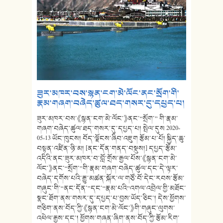
ཟུར་མཁར་བས་སྙན་ངག་མེ་ལོང་ནང་སྲོག་གི་
རྣམ་གཞག་བཞེད་ཚུལ་ཐད་གསར་དུ་དཔྱད་པ།
ཟུར་མཁར་བས་《སྙན་ངག་མེ་ལོང་》ནང་“སྲོག་” གི་རྣམ་
གཞག་བཞེད་ཚུལ་ཐད་གསར་དུ་དཔྱད་པ། སྤེལ་དུས 2020-
05-13 ཡོང་ཁུངས། བོད་ལྗོངས་ཞིབ་འཇུག རྩོམ་པ་པོ། སྐྱིད་ཆུ་
བསྟན་འཛིན་ཉི་མ། [ནང་དོན་གནད་བསྡུས།] དཔྱད་རྩོམ་
འདིའི་ནང་ཟུར་མཁར་བ་བློ་གྲོས་རྒྱལ་པོས་《སྙན་ངག་མེ་
ལོང་》ནང་“སྲོག་”གི་རྣམ་གཞག་བཞེད་ཚུལ་དང་དེ་ལྟར་
བཞེད་དགོས་པའི་རྒྱུ་མཚན་སྐོར་ལ་གཙོ་བོ་དེང་རབས་རྩོམ་
གཞུང་གི་“ནང་དོན་”དང་“རྣམ་པའི”འགལ་འབྲེལ་གྱི་མཐོང་
སྣང་ཐོག་ནས་གསར་དུ་དཔྱད་པ་བྱས་ཡོད་ཅིང་། དེས་ཕྱོགས་
གཅིག་ནས་བོད་ཀྱི་《སྙན་ངག་མེ་ལོང་》གི་གཞུང་ལུགས་
འཕེལ་རྒྱས་དང་། ཕྱོགས་གཞན་ཞིག་ནས་བོད་ཀྱི་རྩོམ་རིག་