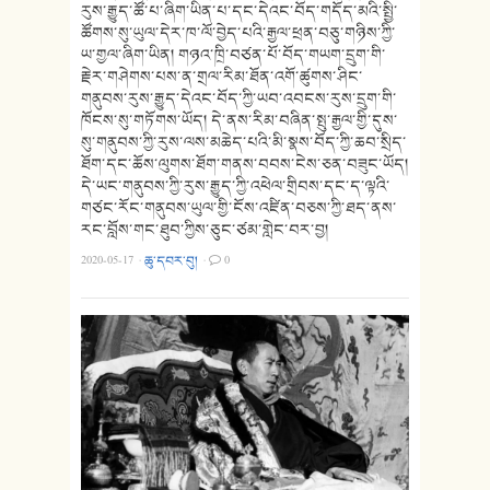
རུས་རྒྱུད་ཚོ་པ་ཞིག་ཡིན་པ་དང་དེའང་བོད་གདོད་མའི་སྤྱི་
ཚོགས་སུ་ཡུལ་དེར་ཁ་ལོ་བྱེད་པའི་རྒྱལ་ཕྲན་བཅུ་གཉིས་ཀྱི་
ཡ་གྱལ་ཞིག་ཡིན། གཉའ་ཁྲི་བཙན་པོ་བོད་གཡག་དྲུག་གི་
རྗེར་གཤེགས་པས་ན་གྲལ་རིམ་ཐོན་འགོ་ཚུགས་ཤིང་
གནུབས་རུས་རྒྱུད་དེའང་བོད་ཀྱི་ཡབ་འབངས་རུས་དྲུག་གི་
ཁོངས་སུ་གཏོགས་ཡོད། དེ་ནས་རིམ་བཞིན་སྤུ་རྒྱལ་གྱི་དུས་
སུ་གནུབས་ཀྱི་རུས་ལས་མཆེད་པའི་མི་སྣས་བོད་ཀྱི་ཆབ་སྲིད་
ཐོག་དང་ཆོས་ལུགས་ཐོག་གནས་བབས་ངེས་ཅན་བཟུང་ཡོད།
དེ་ཡང་གནུབས་ཀྱི་རུས་རྒྱུད་ཀྱི་འཕེལ་གྲིབས་དང་ད་ལྟའི་
གཙང་རོང་གནུབས་ཡུལ་གྱི་ངོས་འཛིན་བཅས་ཀྱི་ཐད་ནས་
རང་བློས་གང་ཐུབ་ཀྱིས་ཅུང་ཙམ་གླེང་བར་བྱ།
2020-05-17
·
ཆུ་དབར་བུ།
·
0