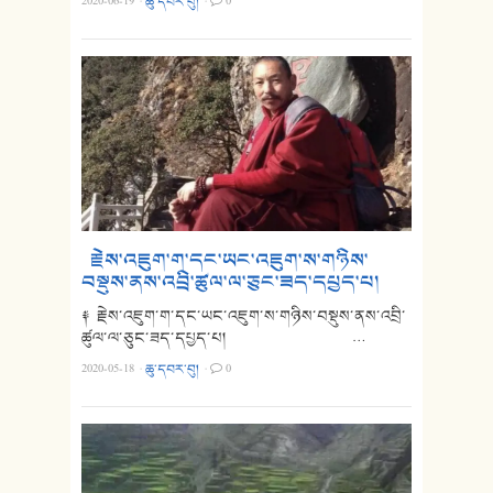
2020-06-19
·
ཆུ་དབར་བུ།
·
0
རྗེས་འཇུག་ག་དང་ཡང་འཇུག་ས་གཉིས་
བསྡུས་ནས་འབྲི་ཚུལ་ལ་ཅུང་ཟད་དཔྱད་པ།
༈ རྗེས་འཇུག་ག་དང་ཡང་འཇུག་ས་གཉིས་བསྡུས་ནས་འབྲི་
ཚུལ་ལ་ཅུང་ཟད་དཔྱད་པ། …
2020-05-18
·
ཆུ་དབར་བུ།
·
0