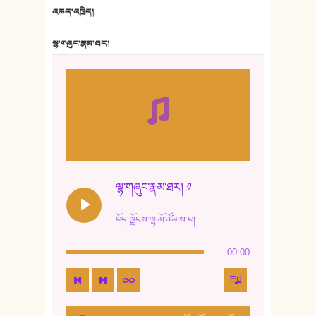
6. ཆོལ་གསུམ་བྲོ་གཞས། - སྒྲོན་གསལ།
འཆད་འཁྲིད།
7. ལྷག་སྒྲོན་ལགས།
ལྷ་གཞུང་རྣམ་ཐར།
8. ཆང་གཞས།
9. ཆང་གཞས། ༢
10. ཆང་གཞས། ༣
11. ལོ་གསར།
12. ལོ་གསར། ༢
ལྷ་གཞུང་རྣམ་ཐར། ༡
13. ཆུང་འདྲིས། - ཟླ་སྒྲོན།
བོད་ལྗོངས་ལྷ་མོ་ཚོགས་པ།
14. སྙིང་རྗེ་མོ། - ཚེ་འགྱུར་མེད།
00:00
15. ཤམ་པ་ལ་ཡི་སྲས་མོ།
16. ལྷ་བུ་དར་བུ།