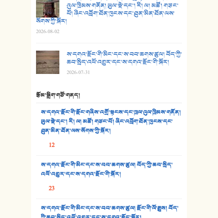
འུལ་ཁྲིམས་གནོན། ཡུལ་སྡེ་དང་། རི། ལ། མཚོ། གཙང་
28. སྟོད་གཞས། - ཕན་ཐོག
པོ། ཞིང་འབྲོག་ཐོན་ཁུངས་དང་ཐུན་མིན་ཐོན་ལས་
སོགས་ཀྱི་སྐོར།
29. རྣམ་བུ། - འཕྱོངས་ཞོལ་སྒྲོལ་མ།
2026-08-02
30. སི་ལིང་འབྲི་མོ། - ཕན་ཐོག
ས་དགའ་རྫོང་གི་མིང་དང་ས་བབ་ཆགས་ཚུལ། བོད་ཀྱི་
ཆབ་སྲིད་འཕོ་འགྱུར་དང་ས་དགའ་རྫོང་གི་སྐོར།
31. ཕ་ཡུལ་ཡར་ཀླུང་།
2026-07-31
32. ཨ་མ།
རྩོམ་སྒྲིག་གཙོ་གནད།
33. འཛོམས་པའི་ལམ།
ས་དགའ་རྫོང་གི་རྫོང་གཞིས་འགྲོ་སྟངས་དང་ཁྲལ་འུལ་ཁྲིམས་གནོན།
ཡུལ་སྡེ་དང་། རི། ལ། མཚོ། གཙང་པོ། ཞིང་འབྲོག་ཐོན་ཁུངས་དང་
34. ཉི་མ་སེམས་ལ་ཞོག་དང་། - ཟླ་སྒྲོན།
ཐུན་མིན་ཐོན་ལས་སོགས་ཀྱི་སྐོར།
12
35. ང་ཚོ་ཕན་ཚུན་མཇལ་ནས། - ཟླ་སྒྲོན།
ས་དགའ་རྫོང་གི་མིང་དང་ས་བབ་ཆགས་ཚུལ། བོད་ཀྱི་ཆབ་སྲིད་
36. ཟླ་གཞོན་སྙན་དབྱངས། - ཟླ་སྒྲོན།
འཕོ་འགྱུར་དང་ས་དགའ་རྫོང་གི་སྐོར།
37. མཚོ་སྔོན་པོ། - ཟླ་སྒྲོན།
23
38. ཡབ་ཡུམ། - ཟླ་སྒྲོན།
ས་དགའ་རྫོང་གི་མིང་དང་ས་བབ་ཆགས་ཚུལ། རྫོང་གི་ལོ་རྒྱུས། བོད་
ཀྱི་ཆབ་སྲིད་འཕོ་འགྱུར་དང་ས་དགའ་རྫོང་སྐོར།