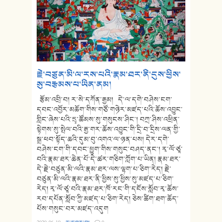
རྗེ་བཙུན་མི་ལ་རས་པའི་རྣམ་ཐར་ནི་དུས་ཕྱིས་
སུ་བརྩམས་པ་ཡིན་ནམ།
རྩོམ་འབྲི་བ། ར་སེ་དཀོན་རྒྱམ། དེ་ལ་དགེ་བཤེས་ངག་
དབང་འབྱོར་མཆོག་གིས་གཙོ་གཉེར་མཛད་པའི་ཆོས་འབྱུང་
གླིང་ཞེས་པའི་དྲྭ་ཚོམས་སུ་གསུངས་ཤིང་། བཀྲ་ཤིས་འཕྲིན་
སྟེགས་སུ་སྤེལ་བའི་རྒྱ་གར་ཆོས་འབྱུང་གི་དྲི་བ་དྲིས་ལན་གྱི་
སྒྲ་ཕབ་སྟོད་ཆའི་དུམ་བུ་འགའ་ལ་ཉན་པས། དེར་དགེ་
བཤེས་ངག་གི་དབང་ཕྱུག་གིས་གསུང་བཤད་ནང་། རྭ་ལོ་ཙཱ་
བའི་རྣམ་ཐར་ཆེན་པོ་དེ་ཚར་གཅིག་ཀློག་པ་ཡིན། རྣམ་ཐར་
དེ་རྗེ་བཙུན་མི་ལའི་རྣམ་ཐར་ལས་ལྷག་པ་ཅིག་རེད། རྗེ་
བཙུན་མི་ལའི་རྣམ་ཐར་ནི་ཕྱིས་སུ་ཕྱིས་སུ་མཛད་པ་ཅིག་
རེད། རྭ་ལོ་ཙཱ་བའི་རྣམ་ཐར་ཁོ་རང་གི་དངོས་སློབ་རྭ་ཆོས་
རབ་དཔོན་སློབ་ཀྱི་མཛད་པ་ཅིག་རེད། ཅེས་ཚིག་ཐག་ཆོད་
པོས་གསུང་བར་མཛད་འདུག