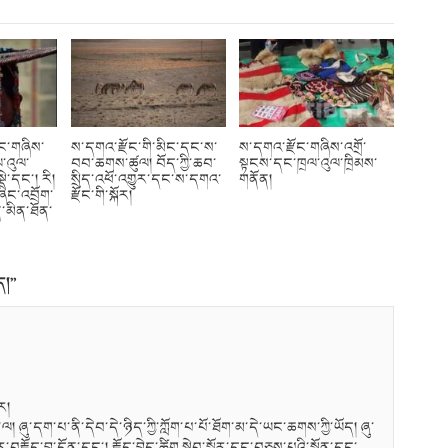
ོང་གཞིས་
ས་དགའ་རྫོང་གི་མིང་དང་ས་
ས་དགའ་རྫོང་གཞིས་འགྲོ་
་འུལ་
བབ་ཆགས་ཚུལ། བོད་ཀྱི་ཆབ་
སྟངས་དང་ཁྲལ་འུལ་ཁྲིམས་
ྡེ་དང་། རི།
སྲིད་འཕོ་འགྱུར་དང་ས་དགའ་
གནོན།
ཞིང་འབྲོག་
རྫོང་གི་སྐོར།
་མིན་ཐོན་
ད།
”
ོར།
 ཞུ་དག་པ་ནི་དེབ་དེ་ཉིད་ཀྱི་ཀློག་པ་པོ་ཐོག་མ་དེ་ཡང་ཆགས་ཀྱི་ཡོད། ཞུ་
་བརྗོད་བྱ་དོན་དང་། རྗོད་བྱེད་ཚིག སྡེབ་སྦྱོར་དང་བཅས་པའི་སྐྱོན་དང་