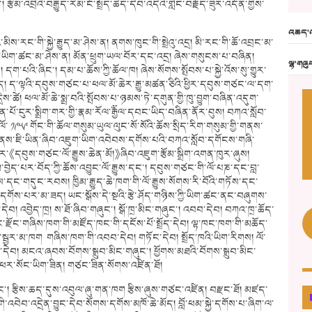
རྩོམ་འབྲིའི་བརྒྱུད་རིམ་ངོ་སྤྲོད་ཆེད་དེབ་འདིའི་གླེང་བརྗོད་ཟུར་འདོན་གྱིས་
འཆད་འ
མིས་རང་གི་སྐྱེ་རྒྱུད་མ་ཤེས་ན། ནགས་ཁུང་གི་སྤྲེའུ་འདྲ། མི་རང་གི་ཆོ་འབྲང་མ་
ེའི་ཡིག་ཚང་མ་ཤེས་ན། མོན་ཕྲུག་ཡལ་བོར་དང་འདྲ། ཞེས་གསུངས་པ་བཞིན།
ལྷ་གཞུ
དག་པའི་ཞིང་། དམ་པ་ཆོས་ཀྱི་ཆོལ་ཁ། ཞེས་སོགས་སྤོབས་པ་སྐྱེ་འོས་སུ་གྱུར་
ད། ད་ལྟའི་དབུས་གཙང་པ་ཕལ་མོ་ཆེར་རྒྱུ་མཚན་ཅིའི་ཕྱིར་དབུས་གཙང་ལ་དག་
ས་ཚེ། ཕལ་མོ་ཆེ་སྨྲ་བའི་སྤོབས་པ་ཉམས་ཏེ་དགུན་གྱི་ཁུ་བྱུག་བཞིན་འདུག་
པོ་ངུར་སྨྲིག་གར་གྱི་རྣམ་རོལ་༸རྒྱལ་དབང་ཡིད་བཞིན་ནོར་བུས། བཀའ་སློབ་
ལོ་ ༡༩༥༩ གོང་གི་ཆོལ་གསུམ་ཡུལ་ལུང་སོ་སོའི་ཆོས་སྲིད་རིག་གསུམ་གྱི་གནས་
གནས་ཇི་ཡིན་ཞིབ་འཇུག་ཡིག་འབེབས་དགོས་པའི་བཀའ་སློབ་དགོངས་གཞི་
ྱིར་《དབུས་གཙང་ལོ་རྒྱུས་ཆེན་མོ།》ཞིབ་འཇུག་རྩོམ་སྒྲིག་འགན་ཁུར་ཞུས།
ོམ་བྱེད་པར་བོད་ཀྱི་ཆོས་འབྱུང་ལོ་རྒྱུས་དང་། དབུས་གཙང་གི་ལོ་པཎ་དང་བླ་
དང་གདུང་རབས། ཁྱིམ་རྒྱུད་ཆེ་ཁག་གི་ལོ་རྒྱུས་སོགས་རི་བོའི་གཏོས་དང་
གོས་པར་མ་ཟད། ཡང་སྒོས་དེ་སྔའི་རྩེ་ཤོད་གཉིས་ཀྱི་ཡིག་ཚང་ནང་བཞུགས་
དེབ། འབྱེད་ཁྲ། ས་ཐོ་ཞིབ་གཞུང་། སྒོ་ཁྲ་མིང་གཞུང་། འབབ་དེབ། བཀའ་ཁྲ་ཆོད་
ོང་གཞིས་ཁག་གི་མཛོད་ཁང་གི་དངོས་པོ་སྤྲོད་དེབ། ལྷ་ཁང་ཁག་གི་མཆོད་
སྦྱར་མ་ཁག གཞིས་ཁག་གི་འབབ་དེབ། གཏོང་དེབ། སྤྲོད་ཁའི་ཡིག་རིགས། ལོ་
་དེབ། མངའ་ཞབས་བོགས་སྒྲུབ་མིང་གཞུང་། ཕྱོགས་མཐའི་བོགས་སྒྲུབ་མིང་
། ཕར་སོང་ཡིག་ཟིན། གཙང་ཟིན་སོགས་འཛིན་ཐོ།
དང་། རྩིས་ཆད་དུས་འབུལ་ཞུ་གན་ཁག རྩིས་ཞུས་གཙང་འཛིན། བརྫང་ཐོ། མཛད་
བེབ་འདྲེན་བྱུང་དེབ་སོགས་དགོས་མཁོ་ཆེ་མོད། བློ་ཕམ་སྐྱེ་དགོས་པ་ཞིག་ལ་