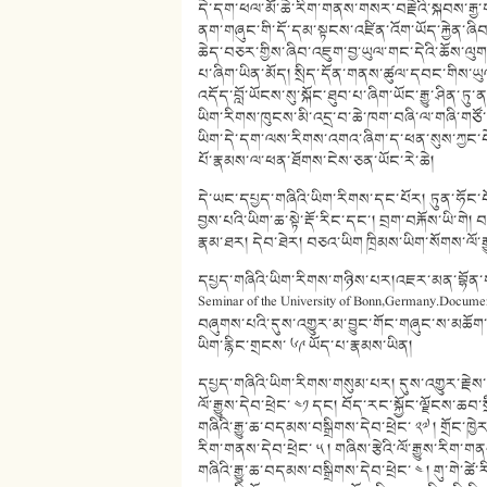
དེ་དག་ཕལ་མོ་ཆེ་རིག་གནས་གསར་བརྗེའི་སྐབས་རྒྱ་ག
ནག་གཞུང་གི་དོ་དམ་སྟངས་འཛིན་འོག་ཡོད་རྐྱེན་ཞིབ
ཆེད་བཅར་གྱིས་ཞིབ་འཇུག་བྱ་ཡུལ་གང་དེའི་ཆོས་ལུ
པ་ཞིག་ཡིན་མོད། སྲིད་དོན་གནས་ཚུལ་དབང་གིས་ཡུལ་
འདོད་བློ་ཡོངས་སུ་སྐོང་ཐུབ་པ་ཞིག་ཡོང་རྒྱུ་ཤིན
ཡིག་རིགས་ཁུངས་མི་འདྲ་བ་ཆེ་ཁག་བཞི་ལ་གཞི་གཙ
ཡིག་དེ་དག་ལས་རིགས་འགའ་ཞིག་ད་ཕན་སུས་ཀྱང་བེད་
པོ་རྣམས་ལ་ཕན་ཐོགས་ངེས་ཅན་ཡོང་རེ་ཆེ།
དེ་ཡང་དཔྱད་གཞིའི་ཡིག་རིགས་དང་པོར། ཏུན་ཧོང་བོད་
བྱས་པའི་ཡིག་ཆ་སྟེ་རྡོ་རིང་དང་། བྲག་བརྐོས་ཡི
རྣམ་ཐར། དེབ་ཐེར། བཅའ་ཡིག ཁྲིམས་ཡིག་སོགས་ལོ་
དཔྱད་གཞིའི་ཡིག་རིགས་གཉིས་པར།འཇར་མན་བྷོན་གཙ
Seminar of the University of Bonn,Germany.Docu
བཞུགས་པའི་དུས་འགྱུར་མ་བྱུང་གོང་གཞུང་ས་མཆོ
ཡིག་རྙིང་གྲངས་ ༦༩ ཡོད་པ་རྣམས་ཡིན།
དཔྱད་གཞིའི་ཡིག་རིགས་གསུམ་པར། དུས་འགྱུར་རྗེས་
ལོ་རྒྱུས་དེབ་ཕྲེང་ ༤༡ དང། བོད་རང་སྐྱོང་ལྗོངས་ཆབ་
གཞིའི་རྒྱུ་ཆ་བདམས་བསྒྲིགས་དེབ་ཕྲེང་ ༢༧ ། གྲོང་ཁྱེར
རིག་གནས་དེབ་ཕྲེང་ ༥ ། གཞིས་རྩེའི་ལོ་རྒྱུས་རིག་ག
གཞིའི་རྒྱུ་ཆ་བདམས་བསྒྲིགས་དེབ་ཕྲེང་ ༤ ། གུ་གེ་