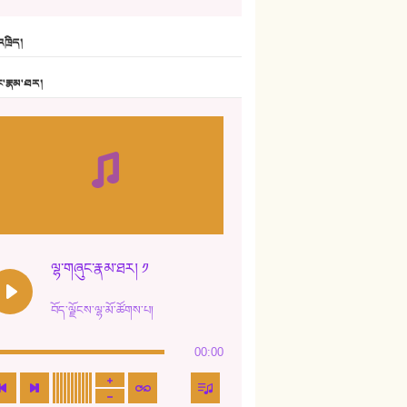
6. ཆོལ་གསུམ་བྲོ་གཞས། - སྒྲོན་གསལ།
ཁྲིད།
7. ལྷག་སྒྲོན་ལགས།
ང་རྣམ་ཐར།
8. ཆང་གཞས།
9. ཆང་གཞས། ༢
10. ཆང་གཞས། ༣
11. ལོ་གསར།
12. ལོ་གསར། ༢
ལྷ་གཞུང་རྣམ་ཐར། ༡
13. ཆུང་འདྲིས། - ཟླ་སྒྲོན།
བོད་ལྗོངས་ལྷ་མོ་ཚོགས་པ།
14. སྙིང་རྗེ་མོ། - ཚེ་འགྱུར་མེད།
00:00
15. ཤམ་པ་ལ་ཡི་སྲས་མོ།
16. ལྷ་བུ་དར་བུ།