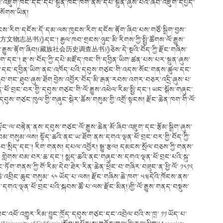
་ཞིབ་འཇུག་ཁང་དང་དཔེ་སྐྲུན་ཁང་ཁག་ནས་དཔེ་སྐྲུན་ཞུས་པའི་ཞིབ་འཇུག་དཔྱད་
སོགས་ཡིན།
ོངས་རིག་དངོས་དོ་དམ་ལས་ཁུངས་རིག་དངོས་རྟོག་ཞིབ་པས་གཙོ་སྒྲིག་བྱས་
文物志丛书)》དང་། རྒྱལ་ཁབ་གྲངས་ཉུང་མི་རིགས་ཀྱི་སྤྱི་ཚོགས་ལོ་རྒྱུས་
ོགས་ལོ་རྒྱུས་རྟོག་ཞིབ།(藏族社会历史调查丛书)》ཅེས་དེ་སྔའི་བོད་ཀྱི་རྫོང་གཞིས་
ག་དང་། རྡ་ས་བོད་ཀྱི་དཔེ་མཛོད་ཁང་གི་དབྱིན་ཡིག་ཚན་པས་པར་སྐྲུན་ཞུས་
ྒྱ་ཡིག་དང་དབྱིན་ཡིག་ནང་འཁོད་པའི་དབུས་གཙང་གི་འདས་སོང་གནས་ཚུལ་དང་
ིབ་གང་ཐུབ་ཞུས་ཐོག བྱེས་འབྱོར་བོད་མི་རྒན་རབས་འགར་བཅར་འདྲི་ཞུས་པ་
ོ་བྲང་བར་གྱི་དབུས་གཙང་གི་ལོ་རྒྱུས་འཕེལ་རིམ་སྤྱི་དང་། ཡང་སྒོས་གཞུང་
དབུས་གཙང་ཁུལ་གྱི་གཞུང་སྒེར་ཆོས་གསུམ་གྱི་འགྲོ་སྟངས། རྫོང་ཆེན་ཁག་གི་ལོ་
།
ྟོང་ལ་བརྟེན་ནས་དབུས་གཙང་ལོ་རྒྱུས་ཆེན་མོ་ཞིབ་འཇུག་དང་རྩོམ་སྒྲིག་ཞུས་
ས་བམ་གསུམ་ལས། སྟོད་ཆའི་ནང་ཡ་ཐོག་ནས་དགའ་ལྡན་ཕོ་བྲང་བར་གྱི་བོད་ཀྱི་
ཆབ་སྲིད་དང་། རིག་གནས། དཔལ་འབྱོར། སྒྱུ་རྩལ། དམངས་སྲོལ་བཅས་ཀྱི་གནས་
། གླེགས་བམ་བར་ཆ་དང་། སྨད་ཆའི་ནང་གཞུང་ས་དགའ་ལྡན་ཕོ་བྲང་པའི་སྐུ་
ོག་གནས་ཀྱི་གོ་རིམ་དེབ་ཐེར་རིན་ཆེན་ཕྲེང་བ་གཞིར་བཟུང་ན་ཕྱི་ལོ་ ༡༨༡༢
འབྲིང་ཆུང་གསུམ་ ༨༤ ཡོད་པ་ལས། རྫོང་གཞིས་ཆེ་ཁག་ ༥༣(དེའི་ཁོངས་ནས་
ུམ་དགའ་ལྡན་ཕོ་བྲང་པའི་སྐབས་ཚོ་པ་ལས་རྫོང་མིན།)གྱི་ལོ་རྒྱུས་གནད་བསྡུས་
ང་འཕོ་འགྱུར་རིམ་བྱུང་ཁྲོད་དབུས་གཙང་དང་འབྲེལ་བའི་ས་ཁྲ་ ༡༡ ཡོད་པ་