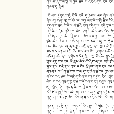
གལ་ཆེ་ཞིག་ཡིན། ལོ་རྒྱུས་ཆེན་མོ་འདིའི་ནང་དོན་དང་། 
གཤམ་དུ་སྤེལ།
“དེ་ཡང་《རླངས་ཀྱི་པོ་ཏི་བསེ་རུ།》ལས། ལར་སྐྱེས་པའི་
ཤེས་ན། གཡུ་འབྲུག་ཟོལ་མ་འདྲ། ཡབ་མེས་ཀྱི་ཆེ་དག
དབུས་གཙང་གི་མེས་པོ་ཚོའི་བཀའ་དྲིན་ལ་བརྟེན་ནས། 
པའི་ཚིག་དོན་གཙིགས་ཆེན་དག་གི་ཆེ་བ་ཐོབ་ཡོད་མོ
པའི་ཞིང་དང་ཆོས་ཀྱི་ཆོལ་ཁ་སོགས་ཐོགས་སམ་ཞེས་དྲི
ཉེན་ཆེ་བའི་སྐབས་འདིར། འཕགས་མཆོག་ཐུགས་རྗེ་ཆེན་
ལམ་སྟོན་དང་མཐུན་འགྱུར་བཀྲིན་བླ་ནས་སྩལ་ཏེ། ཕྱི་
སྟངས་དང་། ཡུལ་གྱི་གོམས་པའི་གཤིས་ལུགས། འཚོ་
བཞིན། འདི་ནས་དགོངས་དོན་གྱི་ཆ་ཕྲ་མོ་ཙམ་སྒྲུབ་ཕ
སྤྱིར་དབུས་གཙང་ལོ་རྒྱུས་ཆེན་མོ་ཞིབ་འཇུག་འབྲི་རྩ
སྤྲུལ་རྣམ་པའི་རྣམ་ཐར། དགོན་སྡེ་ཁག་གི་གདན་རབས་
མཉམ་པའི་ཡིག་ཚང་ཁག་ལ་རུ་ང་ཞིབ་ཚགས་ཀྱིས་ལྟ་ད
པའི་བཀའ་ཤག་གི་མགྲོན་དེབ་དང་། གཏོང་དེབ། སྤྲོད་
ཡིག བཀའ་གཏན་སྒྲུབ་ཆག་སོགས་དང་། དབུས་གཙང་རྫ
རྫས་སྤྲོད་དེབ། གཏན་ཚིགས་ཀྱི་ཐམ་གཡོག་བཀའ་ཐམ་
རེའི་རྩིས་ཁྲའི་ཡིག་ཚགས། བཀར་འབྲུ་བཅུག་བཏོན་མ
གཞུང་། གཅོད་རྒྱ་སོང་རིགས། ཚུར་འབྱོར་ཡིག་རིགས
གཞན་ཡང་ཕྱི་ནང་གཡར་པོ་རིང་ཐུང་གི་སྐྱིན་དེབ་
གཞུང་སོགས་ལམ་སྟོན་ཡིག་ཚགས་དང་། གཞིས་ཁག་གི་འ