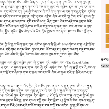
ཞུང་གིས་རྩ་མེད་བཟོས་ཟིན་པ་དང་། རེ་ཟུང་ལྷག་ལུས་ཡོད་པ་དག་ཀྱང་རྒྱ་
་ཕྲ་ལྟ་འཚོལ་ཐུབ་རྒྱུ་དཀའ་བའི་གནས་སུ་གྱུར་ལ། གཉིས་ནས་ས་ཡུལ་དངོས་ལ་
གས་དད་མོས་དང་། ཡུལ་གྱི་གོམས་པའི་གཤིས་ལུགས་ལ་བརྟག་དཔྱད་བྱེད་དགོས་
དངོས་བརྟག་དཔྱད་དུ་འགྲོ་སྟབས་འགྲིག་མིན་ལ་བརྟེན། ཀློག་པ་པོ་རྣམས་ཀྱི་
་ཏུ་ནས་དཀའ་བ་ལགས་ན་དགོངས་སེལ་ཞུ། འོན་ཀྱང་། ཐེངས་འདིར་དཔྱད་གཞིའི་
ོ་བོར་བཅོལ་ནས་དབྱེ་ཞིབ་དང་ཞིབ་བསྡུར་ནན་ཏན་ཞུས་པར་མ་ཟད། དཔྱད་
སྤྱོད་གཏོང་མྱོང་མེད་པའི་ཡིག་རྙིང་ཁུངས་བཙུན་ཤ་སྟག་ལ་སོང་། ཀློག་པ་
ཀྱི་ལོ་རྒྱུས་ཡིག་ཚང་ནས་འགོ་བཙུགས་ཏེ་ཕྱི་ལོ་ ༡༩༥༩ གོང་བར་དུ་འབྲི་རྩོམ་
་གེ། བཀའ་གཙིགས། གནས་ཡིག རྒྱལ་རབས། ཆོས་འབྱུང་། གདན་རབས། གདུང་རབས།
རྒྱུས་ཡིག་ཚང་ཇི་སྙེད་ཅིག་ལ་ཞིབ་མཇལ་ཁུངས་གཏུགས་ཞུས་ཡོད།
སྡེ་ཚན
ུག་ལག་སློབ་གཉེར་ཁང་གི་དྲ་ཐོག་དཔེ་མཛོད་ཁང་(The Central Asian
ment) དང་། བཞུགས་སྒར་རྡ་ས་བོད་ཀྱི་དཔེ་མཛོད་ཁང་གི་ཡིག་ཆ་རྙིང་པའི་ཁོངས་
ག་ནས་རྫོང་གཞིས་ཁག་དང་ཆབ་འབངས་མི་སེར་ལ་སྩལ་བའི་རྩ་ཆེའི་བཀའ་རྩ་
བཞུགས་སྒར་རྡ་ས་བོད་ཀྱི་དཔེ་མཛོད་ཁང་ནས་པར་སྐྲུན་ཞུས་པའི་ངག་རྒྱུན་
སྲིད་གྲོས་ཚོགས་ཀྱིས་པར་སྐྲུན་ཞུས་པའི་བོད་ཀྱི་ལོ་རྒྱུས་རིག་གནས་དཔྱད་
་ལྷ་སའི་ལོ་རྒྱུས་རིག་གནས་དེབ་ཕྲེང་ ༨ ། བོད་ལྗོངས་ནག་ཆུ་ས་ཁུལ་གྱི་ལོ་རྒྱུས་
ནས་དཔྱད་གཞིའི་རྒྱུ་ཆ་བདམས་བསྒྲིགས་དེབ་ཕྲེང་ ༢ ། ལྷོ་ཁའི་རིག་གནས་དཔྱད་
ཚེ་རིང་རྒྱལ་པོའི་《མངའ་རིས་ཆོས་འབྱུང་གངས་ལྗོངས་མཛེས་རྒྱན།》སོགས་ས་