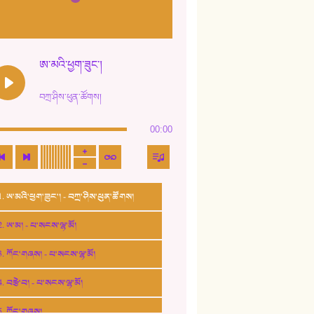
ཨ་མའི་ཕྱག་ཟུང་།
བཀྲ་ཤིས་ཕུན་ཚོགས།
00:00
1. ཨ་མའི་ཕྱག་ཟུང་། - བཀྲ་ཤིས་ཕུན་ཚོགས།
2. ཨ་མ། - པ་སངས་ལྷ་མོ།
3. ཀོང་གཞས། - པ་སངས་ལྷ་མོ།
4. བརྩེ་བ། - པ་སངས་ལྷ་མོ།
5. ཀོང་གཞས།