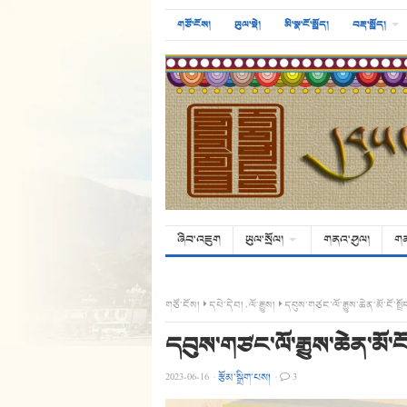
གཙོ་ངོས།
ཡུལ་སྡེ།
མི་སྣ་ངོ་སྤྲོད།
བརྡ་སྤྲོད།
ཞིབ་འཇུག
ཡུལ་སྲོལ།
གནའ་ཤུལ།
ག
གཙོ་ངོས།
དཔེ་དེབ།
,
ལོ་རྒྱུས།
དབུས་གཙང་ལོ་རྒྱུས་ཆེན་མོ་ངོ་སྤྲོ
དབུས་གཙང་ལོ་རྒྱུས་ཆེན་མོ་ངོ་
2023-06-16
·
རྩོམ་སྒྲིག་པས།
·
3