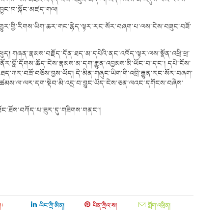
འབྱུང་ཁ་སྐོང་མཛད་གལ།
ྱི་འགྱུར་གྱི་རིགས་ཡིག་ཆར་གང་རྙེད་ལྟར་རང་སོར་བཞག་པ་ལས་ངེས་བཟུང་བཟོ་
ུད། གཞན་རྣམས་བརྗོད་དོན་ཐད་མ་དཔེའི་ནང་འཁོད་ལྟར་ལས་སྣོན་འཕྲི་ཕྲ་
ནོར་བློ་དོགས་ཆོད་ངེས་རྣམས་མ་དག་རྒྱུན་འབྱམས་མི་ཡོང་བ་དང་། དཔེ་ངོས་
ད་ཀར་བཟོ་བཅོས་བྱས་ཡོད། དེ་མིན་གཞུང་ཡིག་གི་འབྲི་རྒྱུན་རང་སོར་བཞག་
ཚམས་ལ་ལར་དག་སྡེབ་མི་འདྲ་བ་བྱུང་ཡོད་ངེས་ཅན་ལའང་དགོངས་བཞེས་
ྱི་མཐོང་ཐོས་བཀོད་པ་ཟུར་དུ་གཟིགས་གནང་།
།+
ལིང་ཀྲི་ཨིན།
པིན་ཀྲིའ་ས།
གློག་འཕྲིན།