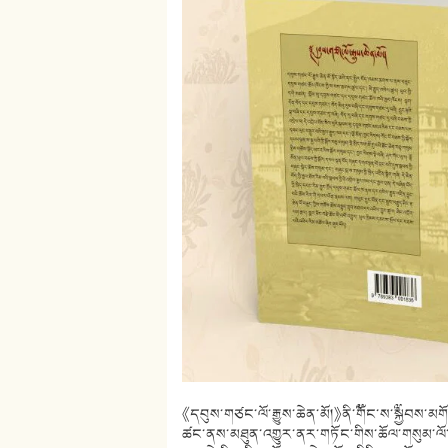
《དབུས་གཙང་ལོ་རྒྱུས་ཆེན་མོ།》ནི་༸གོང་ས་༸སྐྱབས་
ཚང་ནས་མཐུན་འགྱུར་ནར་གཏོང་གིས་ཆོལ་གསུམ་ལོ་རྒྱ