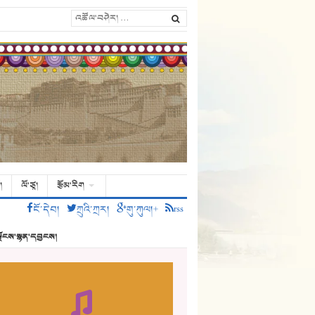
།
ལོ་ཙཱ།
རྩོམ་རིག
ངོ་དེབ།
ཀྲུའི་ཀྲར།
གུ་ཀུལ།+
rss
ྗོངས་སྙན་དབྱངས།