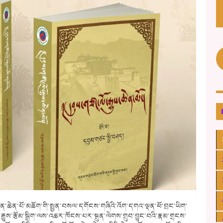
མགོན་ཆེན་པོ་མཆོག་གི་སྤྱན་བསལ་དགོངས་གཞིའི་འོག་དགའ་ལྡན་ཕོ་བྲང་ཡིག་
ུས་རྩོམ་སྒྲིག་ལས་འཆར་ཁོངས་པར་སྐྲུན་ལེགས་གྲུབ་བྱུང་བའི་རྣམ་གྲངས་