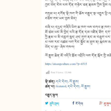
ཀྱང་ཡོད་ངེས་པས་དོན་གཉེར་ཅན་རྣམས་ཀྱིས་ཕྱིས་
གསུམ་པ། དགོན་སྡེ་ཁག་གི་ཆོས་བརྒྱུད་སྔ་འགྱུར་ཕ
བཅོས་གང་ཡང་བྱས་མེད།
བཞི་པ། དཔྱད་གཞིའི་ཡིག་ཆ་ཁག་ལས་བཀའ་རྩ་ཁག་ཕ
མོ་ཙམ་ཡང་མི་བྱེད་པའི་རྩ་དོན་དམ་འཛིན་ཐོག དག་
ཀྱི་རྣམ་པ་མི་བརླག་སླད་ཤད་གུག་ནང་མ་བཅུག་པར་ཐ
པ་ལས་རང་འཚམ་ལག་རིང་སྐྱོང་མ་ནུས་ན། སྐབས་མ
ཡོད་པ་ཞུ།” ཞེས་གསལ།
ལོ་རྒྱུས་ཆེན་མོ་འདིའི་རྩོམ་འབྲིའི་ལས་དོན་སྐོར་ག
https://utsangculture.com/?p=6515
Post Views:
15,946
སྡེ་ཚན།:
དཔེ་དེབ།
,
ལོ་རྒྱུས།
ཚན་པ།:
featured
,
དཔེ་དེབ།
,
ལོ་རྒྱུས།
བརྒྱུད་སྐུལ།
ཀྲུའི་ཀྲར།
ངོ་དེབ།
གུ་ཀུལ