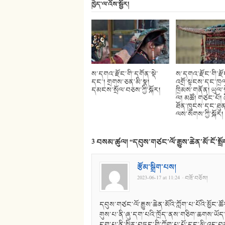
ཁྱེད་ལ་འོས་སྦྱོར།
ས་དགའ་རྫོང་གི་དགོན་སྡེ་
ས་དགའ་རྫོང་གི་རྫ
དང་། གྲགས་ཅན་མི་སྣ།
འགྲོ་སྟངས་དང་ཁྲལ
དམངས་སྲོལ་བཅས་ཀྱི་སྐོར།
ཁྲིམས་གནོན། ཡུལ་ས
ལ། མཚོ། གཙང་པོ། 
ཐོན་ཁུངས་དང་ཐུན
ལས་སོགས་ཀྱི་སྐོར།
3 བསམ་ཚུལ། “
དབུས་གཙང་ལོ་རྒྱུས་ཆེན་མོ་ངོ་སྤྲོ
རྩོམ་སྒྲིག་པས།
2023-06-17 at 11:24
· བཟོ་བཅོས།
དབུས་གཙང་ལོ་རྒྱུས་ཆེན་མོའི་ཀློག་པ་པོའི་མྱོང་ཚ
གུས་པ་ནི་ཞུ་དག་པའི་ཁྲོད་ནས་གཅིག་ཆགས་ཡོད་ལ།
དག་པ་ནི་སྤྱིར་བཏང་གི་ཀློག་པ་པོ་དང་མི་འདྲ་བར