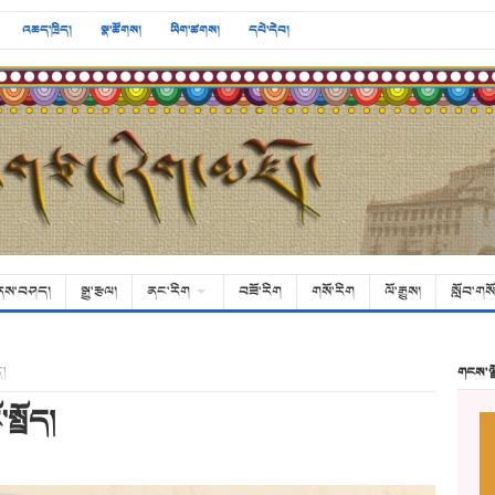
འཆད་ཁྲིད།
སྣ་ཚོགས།
ཡིག་ཚགས།
དཔེ་དེབ།
ནས་བཤད།
སྒྱུ་རྩལ།
ནང་རིག
བཟོ་རིག
གསོ་རིག
ལོ་རྒྱུས།
སློབ་གསོ
ད།
གངས་ལ
སྤྲོད།