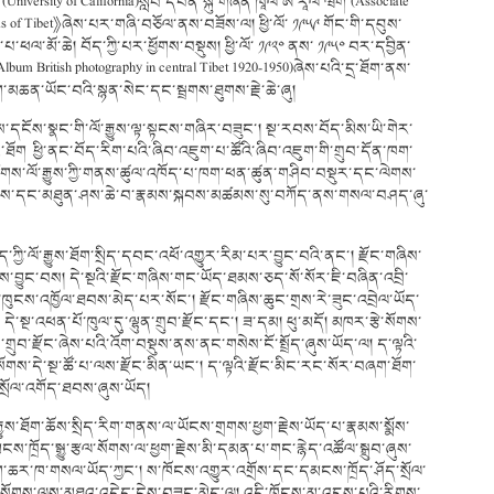
iversity of California)སློབ་དཔོན་སྐུ་གཞོན་ཁཱལ་ཨི་རཱལ་ཝིག་(Associate
tlas of Tibet》ཞེས་པར་གཞི་བཅོལ་ནས་བཟོས་ལ། ཕྱི་ལོ་ ༡༩༥༩ གོང་གི་དབུས་
ཕལ་མོ་ཆེ། བོད་ཀྱི་པར་ཕྱོགས་བསྡུས། ཕྱི་ལོ་ ༡༩༢༠ ནས་ ༡༩༥༠ བར་དབྱིན་
um British photography in central Tibet 1920-1950)ཞེས་པའི་དྲ་ཐོག་ནས་
ཆན་ཡོང་བའི་སྙན་སེང་དང་སྦྲགས་ཐུགས་རྗེ་ཆེ་ཞུ།
ས་དངོས་སྣང་གི་ལོ་རྒྱུས་ལྟ་སྟངས་གཞིར་བཟུང་། སྔ་རབས་བོད་མིས་ཡི་གེར་
ང་ཐོག ཕྱི་ནང་བོད་རིག་པའི་ཞིབ་འཇུག་པ་ཚོའི་ཞིབ་འཇུག་གི་གྲུབ་དོན་ཁག་
ྤྱི་ཚོགས་ལོ་རྒྱུས་ཀྱི་གནས་ཚུལ་འཁོད་པ་ཁག་ཕན་ཚུན་གཤིབ་བསྡུར་དང་ལེགས་
ན་དངོས་དང་མཐུན་ཤས་ཆེ་བ་རྣམས་སྐབས་མཚམས་སུ་བཀོད་ནས་གསལ་བཤད་ཞུ་
ྱི་ལོ་རྒྱུས་ཐོག་སྲིད་དབང་འཕོ་འགྱུར་རིམ་པར་བྱུང་བའི་ནང་། རྫོང་གཞིས་
་བྱུང་བས། དེ་སྔའི་རྫོང་གཞིས་གང་ཡོད་ཐམས་ཅད་སོ་སོར་ཇི་བཞིན་འབྲི་
ུངས་འཁྱོལ་ཐབས་མེད་པར་སོང་། རྫོང་གཞིས་ཆུང་གྲས་རེ་ཟུང་འབྲེལ་ཡོད་
དེ་སྔ་འཕན་པོ་ཁུལ་དུ་ལྷུན་གྲུབ་རྫོང་དང་། ཟ་དམ། ཕུ་མདོ། མཁར་རྩེ་སོགས་
གྲུབ་རྫོང་ཞེས་པའི་འོག་བསྡུས་ནས་ནང་གསེས་ངོ་སྤྲོད་ཞུས་ཡོད་ལ། ད་ལྟའི་
་སོགས་དེ་སྔ་ཚོ་པ་ལས་རྫོང་མིན་ཡང་། ད་ལྟའི་རྫོང་མིང་རང་སོར་བཞག་ཐོག་
ྔ་སྲོལ་འགོད་ཐབས་ཞུས་ཡོད།
ྱུས་ཐོག་ཆོས་སྲིད་རིག་གནས་ལ་ཡོངས་གྲགས་ཕྱག་རྗེས་ཡོད་པ་རྣམས་སྨོས་
ངས་ཁྲོད་སྒྱུ་རྩལ་སོགས་ལ་ཕྱག་རྗེས་མི་དམན་པ་གང་རྙེད་འཚོལ་སྒྲུབ་ཞུས་
ིག་ཆར་ཁ་གསལ་ཡོད་ཀྱང་། ས་ཁོངས་འགྱུར་འགྲོས་དང་དམངས་ཁྲོད་ཤོད་སྲོལ་
་བ་སོགས་ལས་མཐའ་འདེད་ངེས་བཟུང་མེད་ལ། འདི་ཁོངས་མ་འདུས་པའི་རིགས་