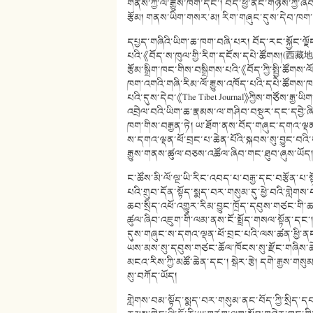
གནས་ཀྱི་ལོ་རྒྱུས་ཁག་དང་། བོད་ཕྱི་ནང་གཉིས་ཀྱི
རྩོམ། གནས་ཡིག་གསར་མ། རིག་གཞུང་དུས་དེབ་ཁག་
དཔྱད་གཞིའི་ཡིག་ཆ་ཁག་བཞི་པར། བོད་རང་སྐྱོང་ལྗ
པའི་《བོད་ས་ཁུལ་གྱི་རིག་དངོས་དཔེ་ཚོགས།(西藏地方
རྩོམ་སྒྲིག་ཁང་གིས་བསྒྲིགས་པའི་《བོད་ཀྱི་སྤྱི་ཚ
ཁག་འགའི་གཞི་རིམ་ལོ་རྒྱུས་འཁོད་པའི་དཔེ་ཚོགས་ཁ
པའི་དུས་དེབ་《The Tibet Journal》ཀྱིས་གཙོས་ར
འབྲེལ་བའི་ཡིག་ཆ་རྣམས་ལ་གཤིབ་བསྡུར་དང་དབྱེ་ཞ
ཁག་གིས་བརྒྱན་ཏེ། ཡ་ཐོག་ནས་བོད་གཞུང་དགའ་ལྡན་ཕ
ས་དགའ་ལྡན་ཕོ་བྲང་པ་ཆེན་པོའི་སྐབས་སུ་བྱུང་བའི་
རྒྱུས་གནས་ཚུལ་བཅས་འཚོལ་ཞིབ་གང་ཐུབ་ཞུས་ཡོད
ང་ཚོས་མི་ལོ་ལྔ་ཡི་རིང་འབད་པ་བརྒྱ་དང་བརྩོན་པ་ས
པའི་གྲུབ་དོན་སྟོད་སྨད་བར་གསུམ་དུ་ཕྱེ་བའི་གླེག
ཆབ་སྲིད་འཕོ་འགྱུར་རིམ་བྱུང་ཁྲོད་དབུས་གཙང་གི་
ཚུལ་ཞིབ་འཇུག་གི་ལམ་ནས་ངོ་སྤྲོད་གསལ་སྟོན་དང་
དུས་གཞུང་ས་དགའ་ལྡན་ཕོ་བྲང་པའི་ལས་ཚན་ཕྱི་ནང་ཏ
ཡས་མས་སུ་དབུས་གཙང་ཆོལ་ཁོངས་སུ་རྫོང་གཞིས་ཆེ་
མངའ་རིས་ཀྱི་མཚོ་ཆེན་དང་། སྒེར་རྩེ། དགེ་རྒྱས་གས
སུ་བཀོད་ཡོད།
གླེགས་བམ་སྟོད་སྨད་བར་གསུམ་ནང་བོད་ཀྱི་སྲིད་དབ