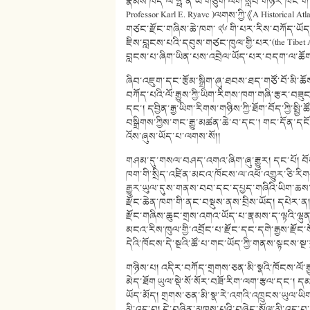
རྣམས་ཁེད་ལི་ཧྥོ་ནི་ཡ་གཙུག་ལག་སློབ་གཉེར་ཁང་གི་(Un
Professor Karl E. Ryavc )ལགས་ཀྱི་《A Historical A
གཙང་རྫོང་གཞིས་ཆེ་ཁག་ ༢༦ གི་པར་རིས་བཀོད་ཡོད་པ་
ཇིས་བླངས་པའི་དབུས་གཙང་ཁུལ་གྱི་པར་(the Tibet Alb
བླངས་པ་ཞིག་ཡིན་པས་འབྲེལ་ཡོད་པར་བདག་ལ་ཆོག་མ
ཞིབ་འཇུག་དང་རྩོམ་སྒྲིག་ཞུ་ཐབས་ཐད་གཙོ་བོ་མི་ཆོ
བཀོད་པའི་ལོ་རྒྱུས་ཀྱི་ཡིག་རིགས་ཁག་གཞི་རྩར་བཟུ
དང་། དབྱིན་རྒྱ་ཡིག་རིགས་གཉིས་ཀྱི་ཐོག་བོད་ཀྱི་ས
བསྒྲིགས་ཀྱིས་གང་རྒྱུ་མཚན་ཆེ་བ་དང་། གང་དོ
འོས་ཞུས་ཡོད་པ་ལགས་སོ།།
གཤམ་དུ་གསལ་བཤད་འགའ་ཞིག་ཞུ་རྒྱུར། དང་པོ། བོད་ཀ
ཁག་གི་སྲིད་འཛིན་མངའ་ཁོངས་ལ་འཕོ་འགྱུར་ཅི་རིགས
རྒྱུར་ཡུལ་དུས་གནས་བབ་དང་དཔྱད་གཞིའི་ཡིག་ཆས་ཁ
རྫོང་ཆེན་ཁག་གི་ནང་བསྡུས་ནས་བྲིས་ཡོད། དཔེར་ན། 
རྫོང་གཞིས་ཆུང་གྲས་འགའ་ཡོད་པ་རྣམས་ད་ལྟའི་ལྷུན་
མངའ་རིས་ཁུལ་གྱི་འབྲོང་པ་རྫོང་དང་དགེ་རྒྱས་རྫོང
དེའི་ཁོངས་དེ་སྔའི་ཚོ་པ་གང་ཡོད་ཀྱི་གནས་སྟངས་ས
གཉིས་པ། འདིར་བཀོད་གྲགས་ཅན་མི་སྣའི་ཁོངས་ལོ་རྒ
མེད་ཐོག ཡུལ་སྡེ་སོ་སོར་བཟོ་རིག་ལག་རྩལ་དང་། དམ
ཡོད་མོད། གྲགས་ཅན་མི་སྣ་རེ་འགའི་འཁྲུངས་ཡུལ་ཡ
མི་འདྲ་བ། དེ་བཞིན་མཁས་པའི་བཞེད་སྲོལ་མི་འདྲ