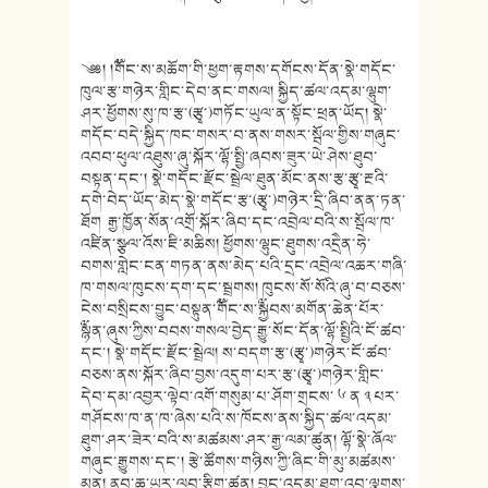
༄༅། །༸གོང་ས་མཆོག་གི་ཕྱག་རྟགས་དགོངས་དོན་སྣེ་གདོང་
ཁུལ་རྩ་གཉེར་གླིང་དེབ་ནང་གསལ། སྐྱིད་ཚལ་འདམ་ལྷུག་
ཤར་ཕྱོགས་སུ་ཁ་རྩ་(རྩྭ་)གཏོང་ཡུལ་ན་སྟོང་ཕྲན་ཡོད། སྣེ་
གདོང་བདེ་སྐྱིད་ཁང་གསར་བ་ནས་གསར་སྦོལ་གྱིས་གཞུང་
འབབ་ཕུལ་འཐུས་ཞུ་སྐོར་ལྷོ་སྤྱི་ཞབས་ཟུར་ཡེ་ཤེས་ཐུབ་
བསྟན་དང་། སྣེ་གདོང་རྫོང་སྦྲེལ་ཐུན་མོང་ནས་རྩ་རྩྭ་རྔའི་
དགེ་བེད་ཡོད་མེད་སྣེ་གདོང་རྩ་(རྩྭ་)གཉེར་དྲི་ཞིབ་ནན་ཏན་
ཐོག རྒྱ་ཁྱོན་སོན་འགྲོ་སྐོར་ཞིབ་དང་འབྲེལ་བའི་ས་སྦོལ་ཁ་
འཛིན་སྩལ་འོས་ཇི་མཆིས། ཕྱོགས་ལྷུང་ཐུགས་འདྲེེན་ཧེ་
བགས་གླེང་ངན་གཏན་ནས་མེད་པའི་དྲང་འབྲེལ་འཆར་གཞི་
ཁ་གསལ་ཁུངས་དག་དང་སྦྲགས། ཁུངས་སོ་སོའི་ཞུ་བ་བཅས་
ངེས་བསྲིངས་བྱུང་བསྟུན་༸གོང་ས་༸སྐྱབས་མགོན་ཆེན་པོར་
༸སྙན་ཞུས་ཀྱིས་བབས་གསལ་བྱེད་རྒྱུ་སོང་དོན་ལྷོ་སྤྱིའི་ངོ་ཚབ་
དང་། སྣེ་གདོང་རྫོང་སྦྲེལ། ས་བདག་རྩ་(རྩྭ་)གཉེར་ངོ་ཚབ་
བཅས་ནས་སྐོར་ཞིབ་བྱས་འདུག་པར་རྩ་(རྩྭ་)གཉེར་གླིང་
དེབ་དམ་འབྱར་ལྟེབ་འགོ་གསུམ་པ་ཤོག་གྲངས་ ༦ ན ༣ པར་
གཤོངས་ཁ་ན་ཁ་ཞེས་པའི་ས་ཁོངས་ནས་སྐྱིད་ཚལ་འདམ་
ཐུག་ཤར་ཟེར་བའི་ས་མཚམས་ཤར་རྒྱ་ལམ་ཚུན། ལྷོ་སྣེ་ཞོལ་
གཞུང་རྒྱུགས་དང་། རྩེ་ཚོགས་གཉིས་ཀྱི་ཞིང་གི་མུ་མཚམས་
མན། ནུབ་ཆུ་ཡུར་ལབ་རྩིག་ཚུན། བྱང་འདམ་ཐུག་འབ་ལྕགས་