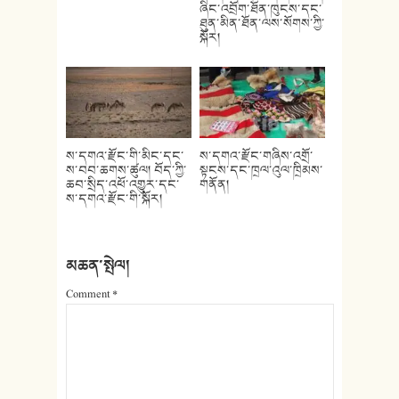
ཞིང་འབྲོག་ཐོན་ཁུངས་དང་
ཐུན་མིན་ཐོན་ལས་སོགས་ཀྱི་
སྐོར།
ས་དགའ་རྫོང་གི་མིང་དང་
ས་དགའ་རྫོང་གཞིས་འགྲོ་
ས་བབ་ཆགས་ཚུལ། བོད་ཀྱི་
སྟངས་དང་ཁྲལ་འུལ་ཁྲིམས་
ཆབ་སྲིད་འཕོ་འགྱུར་དང་
གནོན།
ས་དགའ་རྫོང་གི་སྐོར།
མཆན་སྤེལ།
Comment
*