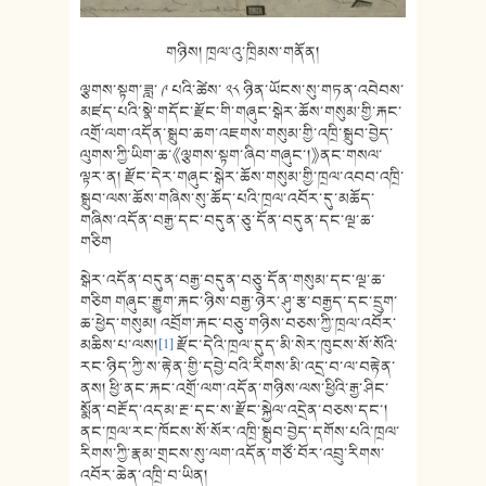
གཉིས། ཁྲལ་འུ་ཁྲིམས་གནོན།
ལྕགས་སྟག་ཟླ་ ༩ པའི་ཚེས་ ༢༨ ཉིན་ཡོངས་སུ་གཏན་འབེབས་
མཛད་པའི་སྣེ་གདོང་རྫོང་གི་གཞུང་སྒེར་ཆོས་གསུམ་གྱི་རྐང་
འགྲོ་ལག་འདོན་སྒྲུབ་ཆག་འཇགས་གསུམ་གྱི་འཁྲི་སྒྲུབ་བྱེད་
ལུགས་ཀྱི་ཡིག་ཆ་《ལྕགས་སྟག་ཞིབ་གཞུང་།》ནང་གསལ་
ལྟར་ན། རྫོང་དེར་གཞུང་སྒེར་ཆོས་གསུམ་གྱི་ཁྲལ་འབབ་འཁྲི་
སྒྲུབ་ལས་ཆོས་གཞིས་སུ་ཆོད་པའི་ཁྲལ་འབོར་དུ་མཆོད་
གཞིས་འདོན་བརྒྱ་དང་བདུན་ཅུ་དོན་བདུན་དང་ལྔ་ཆ་
གཅིག
སྒེར་འདོན་བདུན་བརྒྱ་བདུན་བཅུ་དོན་གསུམ་དང་ལྔ་ཆ་
གཅིག གཞུང་རྒྱུག་རྐང་ཉིས་བརྒྱ་ཉེར་ཤུ་རྩ་བརྒྱད་དང་དྲུག་
ཆ་ཕྱེད་གསུམ། འབྲོག་རྐང་བཅུ་གཉིས་བཅས་ཀྱི་ཁྲལ་འབོར་
མཆིས་པ་ལས།
[1]
རྫོང་དེའི་ཁྲལ་དུད་མི་སེར་ཁུངས་སོ་སོའི་
རང་ཉིད་ཀྱི་ས་རྟེན་གྱི་དབྱེ་བའི་རིགས་མི་འདྲ་བ་ལ་བརྟེན་
ནས། ཕྱི་ནང་རྐང་འགྲོ་ལག་འདོན་གཉིས་ལས་ཕྱིའི་རྒྱ་ཤིང་
སྨོན་བརྔོད་འདམ་རྔ་དང་ས་རྫོང་སྐྱེལ་འདྲེན་བཅས་དང་།
ནང་ཁྲལ་རང་ཁོངས་སོ་སོར་འཁྲི་སྒྲུབ་བྱེད་དགོས་པའི་ཁྲལ་
རིགས་ཀྱི་རྣམ་གྲངས་སུ་ལག་འདོན་གཙོ་བོར་འབྲུ་རིགས་
འབོར་ཆེན་འཁྲི་བ་ཡིན།