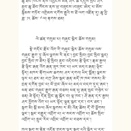
ཆུ་ཐོབ་ཁོངས་ནས་འཁྱོངས་མིན་ཤར་ཚེ་དབུས་སྲིབ་ཤར་
ནུབ་ཆུ་ཐོབ་ཁོངས་ནས་ཕྲ་བཟུངས་(བཟུང་)མེད་པ་མོས་
སྙོམས་གཏོང་འགྲེམས་དགོས་རྒྱུའི་ས་ཐོ་ལག་འཛིན་དུ། ཆུ་ཕྱི་
ཟླ་ ༡༢ ཚེས་ ༧ ལ། རྟགས་ཐམ།
ལེ་ཚན་གསུམ་པ། གཞུང་སྒེར་ཆོས་གསུམ།
སྣེ་གདོང་རྫོང་འོག་གི་གཞུང་སྒེར་ཆོས་གསུམ་ལས་
གཞུང་རྒྱུག་ཏུ་ཞོལ་ལྕགས་རི་ནང་། བྱང་སྲིབ། བྱང་སྲིབ་སྨད།
བྱང་སྲིབ་ཁ་ཐོར། ལྷོ་སྲིབ། ནུབ་འདེབས། རྩེ་ལྡིང་། རྣམ་རྒྱལ།
རྩེ་ལྡིང་རྒན་འོག རྒན་ཟུར་ཁང་པ། ཡར་མདའ་རྒན། ལྡིང་
སྟོད། མཁར་རྟོག།ཡས་ཆགས། ཤར་དགའ། ཡིད་སྨོན། ལྗངས་
ལྟར་པ། ཐར་མ། བཀྲ་ཤིས་སྒང་རྒན་མདོ་ཁ་ཁང་གསར། མི་
བྲན་དགོན་བྱང་པ། ཕོ་བྲང་ཞོལ་པ། མདའ་བདག་དུད་རྐང་།
ཕན་ཐང་གཞུང་རྒྱུག་རྒན་བཅས། ཕན་ཕུ་རྒན་སྤང་གཉེར་པ་
ཅན། ཟེ་སྟོད། དོན་གླིང་ཆུ་སྐོར་བ། ལྷ་ཁང་། ཤོ་རྒན་དར་རྒྱས།
ཤར་ཕྱོགས་འོག་པ། ཡར་སྟོད་ལྷུན་སྒང་དང་། བར་ཐང་།
སྙག་མི། སྒོ་མལ། ཞོལ་སྙགས། ར་མོ། འོན་ཚེས། དོ་བོ་ལྕོགས།
ལྗང་། སྒང་བརྒྱུད་འབྲོག་པ། པ་སངས་འབྲོག་པ། ཆོས་སྲིབ་
འབྲོག་པ། སྤུང་རིང་འབྲིང་འབྲོག་པ་བཅས་དང་།
ཁྲལ་སྒྲུབ་ས་རྟེན་འདོན་གྲངས་ལྟར་སྒྲུབ་པའི་སྒེར་པ་དང་