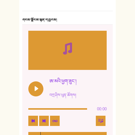
གངས་ལྗོངས་སྙན་དབྱངས།
ཨ་མའི་ཕྱག་ཟུང་།
བཀྲ་ཤིས་ཕུན་ཚོགས།
00:00