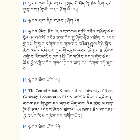
[1]
ལྕགས་སྟག་ཞིབ་གཞུང་། ཀྲུང་གོ་བོད་ཀྱི་ཤེས་རིག་དཔེ་
སྐྲུན་ཁང་། ཕྱི་ལོ་ ༡༩༨༩། ཤོག ༧༦-༩༨།
[2]
ལྕགས་སྟག་ཞིབ་གཞུང་། ཤོག ༨༣།
[3]
ལྕགས་ཞིབ། ཤོག ༩༨ ནང་གསལ་དུ་སྤྱི་འཛིན་བཞིན་སྒེར་
སྤེལ་སྐྱ་བའི་ངོ་འདོན་ནས་གོང་རྒྱ་ཤིང་སྨོན་བརྔོད་ཀྱི་འབབ་
གྲངས་དེ་སྒྲུབ་དགོས་པར་གསལ་བ་བཞིན། ཁུལ་དེའི་སྒེར་
ཆོས་འདོན་འབོར་མ་ཉུང་གི་དངུལ་འབབ་ཆེ་ཆུང་སྣ་ཚོགས་
འགྲོ་བ་ཡོངས་སྲིད་ཀྱང་། སྤྱི་ཡོངས་ཤིང་དངུལ་དོད་སྒེར་
ཆོས་སྤྱི་འགྲེར་གོང་གསལ་གྲངས་ཚད་ཀྱིས་རིགས་བསྒྲེ་ཐུབ་
བོ།
[4]
ལྕགས་ཞིབ། ཤོག ༩༥།
[5]
The Central Asiatic Seminar of the University of Bonn,
Germany, Docoment no. 012 2-1/#/9/3/4 ཡིག་ཆ་དངོས་སུ་
བཀའ་ཤག་གི་ཕྱག་དམ་བཏབ་ཡོད་པར། རིང་ཚད་ལ་སན་
ཌི་མི་ཊར་ ༨༧ དང་ཞེངས་ཚད་ལ་ ༥༥ ཙམ་མཆིས་པ་གཤམ་
ཏུ་དཔར་རིས་གཉིས་པར་བཀོད་ཡོད།
[6]
ལྕགས་ཞིབ། ཤོག ༧༧།