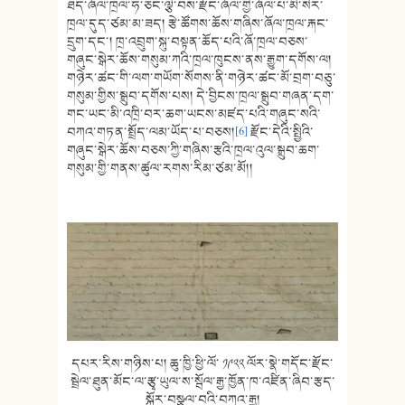
ཐད་ཞོལ་ཁྲལ་ཧ་ཅང་ལྕི་བས་རྫོང་ཞོལ་གྱི་ཞོལ་པ་མི་སེར་
ཁྲལ་དུད་ཙམ་མ་ཟད། རྩེ་ཚོགས་ཆོས་གཞིས་ཞོལ་ཁྲལ་རྐང་
དྲུག་དང་། ཁྲ་འབྲུག་སྐུ་བསྟན་ཆོད་པའི་ཞོ་ཁྲལ་བཅས་
གཞུང་སྒེར་ཆོས་གསུམ་ཀའི་ཁྲལ་ཁུངས་ནས་རྒྱུག་དགོས་ལ།
གཉེར་ཚང་གི་ལག་གཡོག་སོགས་ནི་གཉེར་ཚང་མོ་བྲག་བཅུ་
གསུམ་གྱིས་སྒྲུབ་དགོས་པས། དེ་བྱིངས་ཁྲལ་སྒྲུབ་གཞན་དག་
གང་ཡང་མི་འཁྲི་བར་ཆག་ཡངས་མཛད་པའི་གཞུང་སའི་
བཀའ་གཏན་སྤྲོད་ལམ་ཡོད་པ་བཅས།
[6]
རྫོང་དེའི་སྤྱིའི་
གཞུང་སྒེར་ཆོས་བཅས་ཀྱི་གཞིས་རྩའི་ཁྲལ་འུལ་སྒྲུབ་ཆག་
གསུམ་གྱི་གནས་ཚུལ་རགས་རིམ་ཙམ་མོ།།
དཔར་རིས་གཉིས་པ། ཆུ་ཁྱི་ཕྱི་ལོ་ ༡༩༢༢ ལོར་སྣེ་གདོང་རྫོང་
སྦྲེལ་ཐུན་མོང་ལ་རྩྭ་ཡུལ་ས་སྦོལ་རྒྱ་ཁྱོན་ཁ་འཛིན་ཞིབ་རྩད་
སྐོར་བསྩལ་བའི་བཀའ་རྒྱ།