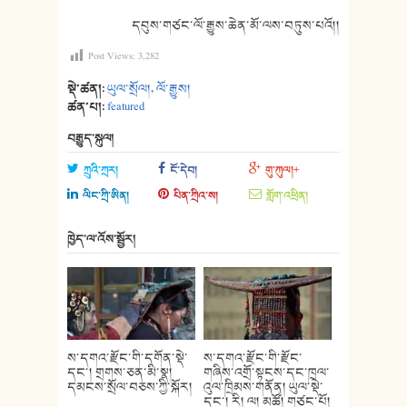
དབུས་གཙང་ལོ་རྒྱུས་ཆེན་མོ་ལས་བཏུས་པའོ།།
Post Views:
3,282
སྡེ་ཚན།:
ཡུལ་སྲོལ།
,
ལོ་རྒྱུས།
ཚན་པ།:
featured
བརྒྱུད་སྐུལ།
ཀྲུའི་ཀྲར།
ངོ་དེབ།
གུ་ཀུལ།+
ལིང་ཀྲི་ཨིན།
པིན་ཀྲིའ་ས།
གློག་འཕྲིན།
ཁྱེད་ལ་འོས་སྦྱོར།
ས་དགའ་རྫོང་གི་དགོན་སྡེ་
ས་དགའ་རྫོང་གི་རྫོང་
དང་། གྲགས་ཅན་མི་སྣ།
གཞིས་འགྲོ་སྟངས་དང་ཁྲལ་
དམངས་སྲོལ་བཅས་ཀྱི་སྐོར།
འུལ་ཁྲིམས་གནོན། ཡུལ་སྡེ་
དང་། རི། ལ། མཚོ། གཙང་པོ།