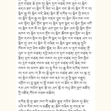
དྲག་བཙན་ཆེ་གྲས་སུ། སྒེར་དྲག་བཙན་ཁང་ནུབ་པ། སྒེར་
མདའ་ཐང་པ། སྒེར་རི་ཞིང་པ། སྒེར་བང་ཆེ་བ། སྒེར་གེ་ར་བ།
སྒེར་སྐྱ་པོ། སྒེར་བདེ་ཆེན། སྒེར་རྡོ་དགོན་པ། སྒེར་བྱེ་མདའ་
བ། སྒེར་སྤེལ་སྐྱ་བ། སྒེར་གནང་བྱུང་བ། སྒེར་ཞོལ་ཁང་པར་
ཡར་སྟོད། སྒེར་གྲོང་སྣག་པ། སྒེར་སྟག་སྨད་པ། སྒེར་ཁྱིམ་འགོ་
བ། སྒེར་དག་མོ་བ། སྒེར་ཤག་བྱང་པ། སྒེར་ཤག་ལྷོ། སྒེར་གྲོག་
མཁར་བ། སྒེར་དཔལ་གྲོང་པ། སྒེར་ཚོགས་རྒྱལ་གླིང་པ། སྒེར་
གླིང་དགའ་སྤེལ་བ། སྒེར་ཁེ་སྨད་པ། སྒེར་རབ་བརྟན་ཤར་པ།
སྒེར་གྲུ་ཤར་པ། སྒེར་དེ་བཞིན་པ། སྒེར་ལྕང་ཅན།ལྷ་ཀླུའི་
ཁོངས་བཀྲ་ཤིས་མཐོང་སྨོན་པ། ཞོལ་ཤར་པ་དྲག་བཙན། གྲོ་
ལུང་པ་དྲག་བཙན། དབྱེ་མདའ་བ་དྲག་བཙན། དྲག་བཙན་ར་
རྩིད། དྲག་བཙན་ཁང་གསར་བ། དྲག་བཙན་བཀྲ་ཤིས་གླིང་
བ། དྲག་བཙན་གངས་ཅན་པ། དྲག་བཙན་བདེ་ཆེན་ཁང་
གསར་བ། མགར་ཚང་པ། སྤུ་རིང་པ། ཆུ་མིག་དགོན་གསར་
བ། རབ་ཤར། ཀ་ཎི་བ། སྙེ་ལྷག་པ། བཙན་ཐང་ཤར་པ། སྒ་རུ་
བ། སྤེལ་གཅིག་པ། གནས་ལག་ནང་པ། གྲྭ་ཕྱི་སྒང་བརྒྱུད་
འབྲོག་པ། བླ་སྨན་པ་བློ་བཟང་དར་ལ་ཆོད་པ་ཐོག་ཁ་བ།
རབ་ཤར་གཡོག་སྣང་རྩེ་བ། ཤར་སྒོ་བ་གཡུ་ཐོག་ཕྱག་མཛོད་
ཀྱི་འཛིན་ཁོངས་བཅས་མཆིས།
དགོན་སྡེ་གྲྭ་ཚང་ཁག་གི་མཆོད་རྒྱུན་གཏོང་ཐེབས་སུ་ཆོད་
པའི་ས་རིས་ཁག་ལ་མཚོོན་ན། ཆོས་གཞིས་སུ་གདན་ས་