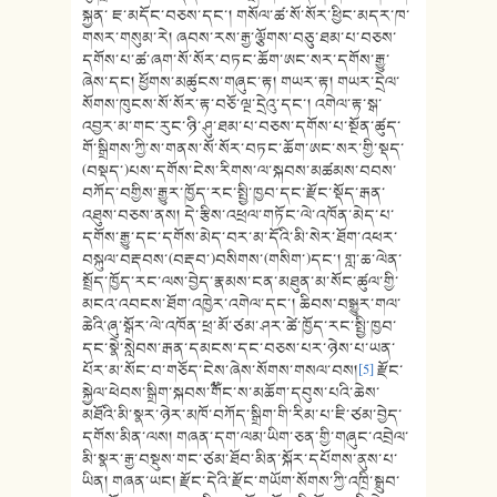
སྐྱན་ ཇ་མདོང་བཅས་དང་། གསོལ་ཚ་སོ་སོཪ་ཕྱིང་མདཪ་ཁ་
གསཪ་གསུམ་ཪེ། ཞབས་ཪས་རྒྱ་ལྕོགས་བཅུ་ཐམ་པ་བཅས་
དགོས་པ་ཚ་ཞག་སོ་སོཪ་བཏང་ཆོག་ཨང་སཪ་དགོས་རྒྱུ་
ཞེས་དང། ཕྱོགས་མཚུངས་གཞུང་རྟ། གཡཪ་རྟ། གཡཪ་དྲེལ་
སོགས་ཁུངས་སོ་སོཪ་རྟ་བཅོ་ལྔ་དྲེའུ་དང་། འགེལ་རྟ་སྒ་
འབྱཪ་མ་གང་རུང་ཉི་ཤུ་ཐམ་པ་བཅས་དགོས་པ་སྔོན་ཚུད་
གོ་སྒྲིགས་ཀྱི་ས་གནས་སོ་སོཪ་བཏང་ཆོག་ཨང་སཪ་གྱི་སྡད་
(བསྡད་)པས་དགོས་ངེས་ཪིགས་ལ་སྐབས་མཚམས་བབས་
བཀོད་བགྱིས་རྒྱུཪ་ཁྱོད་ཪང་སྤྱི་ཁྱབ་དང་རྫོང་སྡོད་རྒན་
འཐུས་བཅས་ནས། དེ་རྩིས་འཕྲལ་གཏོང་ལེ་འཁོན་མེད་པ་
དགོས་རྒྱུ་དང་དགོས་མེད་བར་མ་དོའི་མི་སེར་ཐོག་འཕར་
བསྐུལ་བརྡབས་(བརྡབ་)བསིགས་(གསིག་)དང་། གླ་ཆ་ལེན་
སྤྲོད་ཁྱོད་རང་ལས་བྱེད་རྣམས་ངན་མཐུན་མ་སོང་ཚུལ་གྱི་
མངའ་འབངས་ཐོག་འཁྱེར་འགེལ་དང་། ཆིབས་བསྒྱུར་གལ་
ཆེའི་ཞུ་སྒོར་ལེ་འཁོན་ཕྲ་མོ་ཙམ་ཤར་ཚེ་ཁྱོད་རང་སྤྱི་ཁྱབ་
དང་སྣེ་སླེབས་རྒན་དམངས་དང་བཅས་པར་ཉེས་པ་ཡན་
པོར་མ་སོང་བ་གཅོད་ངེས་ཞེས་སོགས་གསལ་བས།
[5]
རྫོང་
སྐྱེལ་ཕེབས་སྒྲིག་སྐབས་༸གོང་ས་མཆོག་དབུས་པའི་ཆེས་
མཐོའི་མི་སྣར་ཉེར་མཁོ་བཀོད་སྒྲིག་གི་རིམ་པ་ཇི་ཙམ་བྱེད་
དགོས་མིན་ལས། གཞན་དག་ལམ་ཡིག་ཅན་གྱི་གཞུང་འབྲེལ་
མི་སྣར་རྒྱ་བསྡུས་གང་ཙམ་ཐོབ་མིན་སྐོར་དཔོགས་ནུས་པ་
ཡིན། གཞན་ཡང། རྫོང་དེའི་རྫོང་གཡོག་སོགས་ཀྱི་འཁྲི་སྒྲུབ་