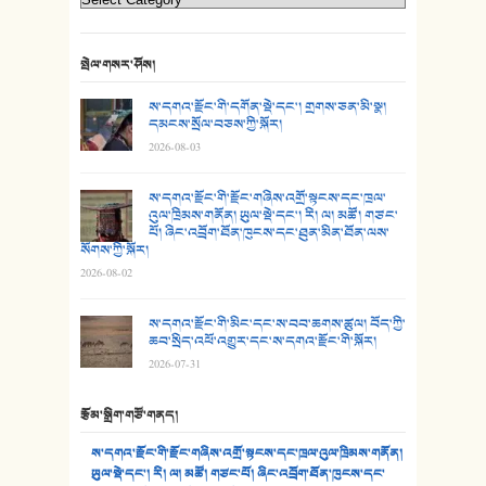
23. ཕོ་རྒོད་པོ།
24. མིག་ཆུ་དམར་པོ།
སྤེལ་གསར་ཤོས།
25. མགྲོན་པོ།
ས་དགའ་རྫོང་གི་དགོན་སྡེ་དང་། གྲགས་ཅན་མི་སྣ།
དམངས་སྲོལ་བཅས་ཀྱི་སྐོར།
2026-08-03
26. ཨ་མའི་ཐང་ཁུག
27. ལྕེ་བདེ་ཞོལ་གྱི་པང་གདན།
ས་དགའ་རྫོང་གི་རྫོང་གཞིས་འགྲོ་སྟངས་དང་ཁྲལ་
འུལ་ཁྲིམས་གནོན། ཡུལ་སྡེ་དང་། རི། ལ། མཚོ། གཙང་
པོ། ཞིང་འབྲོག་ཐོན་ཁུངས་དང་ཐུན་མིན་ཐོན་ལས་
28. སྟོད་གཞས། - ཕན་ཐོག
སོགས་ཀྱི་སྐོར།
2026-08-02
29. རྣམ་བུ། - འཕྱོངས་ཞོལ་སྒྲོལ་མ།
ས་དགའ་རྫོང་གི་མིང་དང་ས་བབ་ཆགས་ཚུལ། བོད་ཀྱི་
30. སི་ལིང་འབྲི་མོ། - ཕན་ཐོག
ཆབ་སྲིད་འཕོ་འགྱུར་དང་ས་དགའ་རྫོང་གི་སྐོར།
2026-07-31
31. ཕ་ཡུལ་ཡར་ཀླུང་།
རྩོམ་སྒྲིག་གཙོ་གནད།
32. ཨ་མ།
ས་དགའ་རྫོང་གི་རྫོང་གཞིས་འགྲོ་སྟངས་དང་ཁྲལ་འུལ་ཁྲིམས་གནོན།
33. འཛོམས་པའི་ལམ།
ཡུལ་སྡེ་དང་། རི། ལ། མཚོ། གཙང་པོ། ཞིང་འབྲོག་ཐོན་ཁུངས་དང་