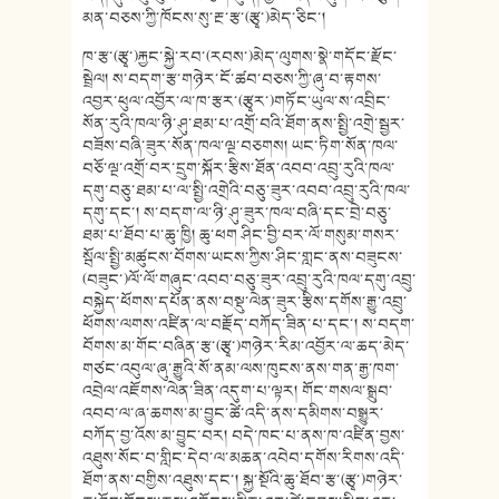
མན་བཅས་ཀྱི་ཁོངས་སུ་རྔ་རྩ་(རྩྭ་)མེད་ཅིང་།
ཁ་རྩ་(རྩྭ་)རྐྱང་སྐྱེ་རབ་(རབས་)མེད་ལུགས་སྣེ་གདོང་རྫོང་
སྦྲེལ། ས་བདག་རྩ་གཉེར་ངོ་ཚབ་བཅས་ཀྱི་ཞུ་བ་རྟགས་
འབྱར་ཕུལ་འབྱོར་ལ་ཁ་རྩར་(རྩྭར་)གཏོང་ཡུལ་ས་འབྲིང་
སོན་རུའི་ཁལ་ཉི་ཤུ་ཐམ་པ་འགྲོ་བའི་ཐོག་ནས་སྤྱི་འགྲེ་སྦྱར་
བཟོས་བཞི་ཟུར་སོན་ཁལ་ལྔ་བཅགས། ཡང་ཏིག་སོན་ཁལ་
བཅོ་ལྔ་འགྲོ་བར་དྲུག་སྐོར་རྩིས་ཐོན་འབབ་འབྲུ་རུའི་ཁལ་
དགུ་བཅུ་ཐམ་པ་ལ་སྤྱི་འགྲེའི་བཅུ་ཟུར་འབབ་འབྲུ་རུའི་ཁལ་
དགུ་དང་། ས་བདག་ལ་ཉི་ཤུ་ཟུར་ཁལ་བཞི་དང་བྲེ་བཅུ་
ཐམ་པ་ཐོབ་པ་ཆུ་ཁྱི། ཆུ་ཕག ཤིང་བྱི་བར་ལོ་གསུམ་གསར་
སྦོལ་སྤྱི་མཚུངས་བོགས་ཡངས་ཀྱིས་ཤིང་གླང་ནས་བཟུངས་
(བཟུང་)ལོ་ལོ་གཞུང་འབབ་བཅུ་ཟུར་འབྲུ་རུའི་ཁལ་དགུ་འབྲུ་
བསྐྱེད་ཕོགས་དཔོན་ནས་བསྡུ་ལེན་ཟུར་རྩིས་དགོས་རྒྱུ་འབྲུ་
ཕོགས་ལགས་འཛིན་ལ་བརྗོད་བཀོད་ཟིན་པ་དང་། ས་བདག་
བོགས་མ་གོང་བཞིན་རྩ་(རྩྭ་)གཉེར་རིམ་འབྱོར་ལ་ཆད་མེད་
གཙང་འབུལ་ཞུ་རྒྱུའི་སོ་ནམ་ལས་ཁུངས་ནས་གན་རྒྱ་ཁག་
འབྲེལ་འཇོགས་ལེན་ཟིན་འདུག་པ་ལྟར། གོང་གསལ་སྒྲུབ་
འབབ་ལ་ཞ་ཆགས་མ་བྱུང་ཚེ་འདི་ནས་དམིགས་བསྒྱུར་
བཀོད་བྱ་འོས་མ་བྱུང་བར། བདེ་ཁང་པ་ནས་ཁ་འཛིན་བྱས་
འཐུས་སོང་བ་གླིང་དེབ་ལ་མཆན་འབེབ་དགོས་རིགས་འདི་
ཐོག་ནས་བགྱིས་འཐུས་དང་། སྐྱ་སྔོའི་ཆུ་ཐོབ་རྩ་(རྩྭ་)གཉེར་