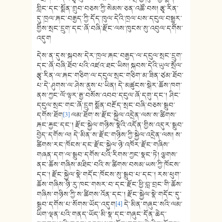
གླིང་དང་སྨོན་གྲུབ་བཅས་ཀྱི་སེམས་ཅན་འཚོ་བས། རྩྭ་རིན་
དུ་ཁྲལ་རྐང་བརྒྱད་ཀྱི་དོད་ཁུལ་དེའི་ཁྲལ་པས་དངུལ་བསྒྱུར་
གྱིས་སྲང་དྲུག་དང་ཞོ་བཞི་རྫོང་ལས་ཁུངས་སུ་འབུལ་དགོས་
འདུག
དེས་ན་དུས་སྐབས་དེར་ཁྲལ་རྐང་བརྒྱད་ལ་དངུལ་སྲང་དྲུག་
དང་ཞོ་བཞི་ཐོབ་པའི་འཛའ་ཐང་ཡིས། སྐབས་དེའི་ཡུལ་སྲོལ་
རྩྭ་རིན་ལ་རྐང་གཅིག་ལ་དངུལ་སྲང་གཅིག་མ་ཟིན་ཙམ་ཐོབ་
པ་དེ་ཤུགས་ལ་ཤེས་ནུས་པ་ཡིན། དེ་མཚུངས་སྒེར་ཆོས་ཁག་
ནས་ཀྱང་ལོ་ལྟར་རྒྱ་བསོས་འབབ་དངུལ་ཞོ་དགུ་དང་། ཤིང་
དངུལ་སྲང་གང་ཞོ་དྲུག སྨོན་བརྔོད་སྲང་བཞི་བཅས་སྒྲུབ་
དགོས་ཐོག
[3]
ལམ་ཐོག་ས་རྫོང་སྐྱེལ་འདྲེན་ལས་ས་ཚིགས་
རྐང་རྐྱང་དང་། རྫོང་སྐྱེལ་གཉིས་སྣེའི་འདོན་གྱིས་འདུར་སྒྲུབ་
བྱེད་དགོས་ལ། དེ་མིན་ས་རྫོང་གཉིས་ཀྱི་སྐྱེལ་འདྲེན་ལས། ས་
ཚིགས་རང་ཁོངས་དང་རྫོང་སྐྱེལ་ཉེ་འཁོར་རྫོང་གཞིས་
གཞན་དག་ལ་སྒྲུབ་དགོས་པའི་རིགས་ཀྱང་སྣང་ཏེ། ལྕགས་
ནང་ཆོས་གཞིས་མཐིང་བའི་ས་ཚིགས་བསམ་ཡས་ཀྱི་ཁོངས་
དང་། རྫོང་སྐྱེལ་སྣེ་གདོང་ཁོངས་སུ་སྒྲུབ་པ་དང་། རས་ཕུག་
ཆོས་གཞིས་ཉི་རུ་ཁང་གསར་བ་དང་རྫོང་ཕྱི་བླ་བྲང་གི་ཆོས་
གཞིས་གཉིས་ཀྱི་ས་ཚིགས་འོན་དང་། རྫོང་སྐྱེལ་སྣེ་གདོང་དུ་
སྒྲུབ་དགོས་པ་སོགས་ཡོད་འདུག
[4]
དེ་མིན་གཞུང་སའི་ལམ་
ཡིག་ལྡན་པའི་གནད་ཡོད་མི་སྣ་དང་གཞུང་དོན་ཆེད་