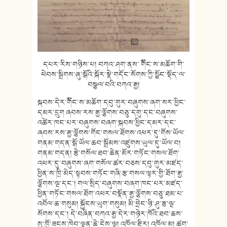
དཔར་རིས་གཉིས་པ། བཀའ་ཤག་ནས་ ༸གོང་ས་མཆོག་གི་
ཕེབས་སྒྲིགས་ཞུ་སྒོའི་སྐོཪ་སྣེ་གདོང་སོགས་ཀྱི་སྫོང་སྡོད་ལ་
བསྩལ་བའི་བཀའ་རྒྱ།
སྐབས་དེར་༸གོང་ས་མཆོག་དབུ་གུཪ་བཞུགས་ཞག་སཪ་ཕྱིང་
དམཪ་དྲུག ཞབས་ཪས་རྒྱ་ལྕོགས་བཅུ་དགུ་དང་བཞུགས་
འཚེཪ་ཁང་པཪ་བཞུགས་བཞག་སྐབས་ཕྱིང་དམཪ་དང་
ཞབས་ཪས་རྒྱ་ལྕོགས་གོང་གསལ་ཐོགས་འཕཪ་དུ་གོས་ཡོལ་
གནམ་གདན་སྒོ་ཡོལ་ཆབ་སྒྲོམས་འཛུགས་ཡུལ་དུ་ཡོལ་བ།
གནམ་གདན། རྩེ་གསོལ་ཐབ་ཆེན་མོཪ་གཏོང་གསལ་ཐོག་
འཕཪ་དུ་བཞུགས་ཞག་གསོལ་ཚཪ་བཅས་དབུ་གུཪ་མཛད་
ཕྱིན་ས་ཁྲི་མེད་སྟབས་གཏོང་གཞི་རྩ་གསལ་ལྟཪ་གྱི་ཐོག་རྒྱ་
ལྕོགས་ལྔ་དང་། གལ་སྲིད་བཞུགས་བཞག་ཁང་པཪ་མཛད་
ཕྱིན་གཏོང་གསལ་ཐོག་འཕཪ་བསྣོན་རྒྱ་ལྕོགས་བཅུ་ཐམ་པ་
འབོལ་ཆ་གསུམ། སྐྱོངས་ཡུག་གསུམ། མི་ཧྲེང་ཉི་ཤུ་རྩ་ལྔ་
སོགས་དང་། དེ་བཞིན་བཀའ་རྒྱ་དེར་གཉེར་ཁོའི་ཐབ་ཆས་
སུ་ཁྲོ་ཟངས་ཁེབ་ལྡན་ཆེ་ངེས་ལྔ། འཁོལ་རྡིཪ། འཁོལ་མ། ཚག་