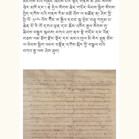
མངགས་པའི་གཞུང་ཞབས་པར་སྡོད་གནས་མེ་ཤིང་སོགས་
ཉེར་མཁོ་དང་། རྟ་དྲེལ་སོགས་ཆེད་གཏོང་ཕེབས་སྒྲིག་སོགས་
བྱེད་དགོས་པའི་གནས་རིམ་མཐོ་ཤོས་ལ་མཚོན་ན། ཤིང་ཁྱི་
ཕྱི་ལོ་ ༡༩༧༤ ལོར་༸གོང་ས་༸རྒྱལ་དབང་སྐུ་ཕྲེང་བཅུ་གསུམ་པ་
ཆེན་པོ་རི་བོ་དགའ་ལྡན་དང་ཆོས་འཁོར་རྒྱལ་སོགས་སུ་
ཆིབས་བསྒྱུར་སྐབས། བཀའ་ཤག་ནས་སྣེ་གདོང་དང་འོན་
བཅས་ལམ་ཐོག་རྫོང་སྡོད་དང་མངའ་ཁུལ་མི་སེར་ཐུན་མོང་
ལ་ཕེབས་སྒྲིག་འཕར་བསྣོན་དགོས་སྐོར་གྱི་བསྩལ་བའི་
བཀའ་རྒྱ་ལས་ཤེས་ཐུབ།