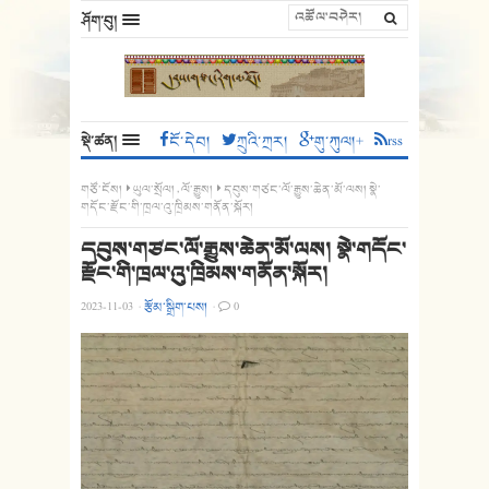
ཤོག་བུ།
སྡེ་ཚན།
ངོ་དེབ།
ཀྲུའི་ཀྲར།
གུ་ཀུལ།+
rss
གཙོ་ངོས།
ཡུལ་སྲོལ།
,
ལོ་རྒྱུས།
དབུས་གཙང་ལོ་རྒྱུས་ཆེན་མོ་ལས། སྣེ་
གདོང་རྫོང་གི་ཁྲལ་འུ་ཁྲིམས་གནོན་སྐོར།
དབུས་གཙང་ལོ་རྒྱུས་ཆེན་མོ་ལས། སྣེ་གདོང་
རྫོང་གི་ཁྲལ་འུ་ཁྲིམས་གནོན་སྐོར།
2023-11-03
·
རྩོམ་སྒྲིག་པས།
·
0