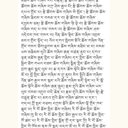
མཐིལ་ཆོས་གཞིས་རབ་བརྟན། རྩེ་ཚོགས་ཆོས་གཞིས། རྩེ་
ཚོགས་ཆོས་གཞིས་བཀྲ་ཤིས་རྒྱལ་པོ། རྩེ་ཚོགས་ཆོས་གཞིས་
དཔལ་གྲོང་པ། རྩེ་ཚོགས་ཆོས་གཞིས་སེ་སྤོང་། རྩེ་ཚོགས་ཆོས་
གཞིས་ཆིབས་ར་བསམ་དར་བ། རྩེ་ཚོགས་ཆོས་གཞིས་
དབྱངས་ཅན། རྩེ་ཚོགས་ཆོས་གཞིས་ཉི་ལྡེ་བ། རྩེ་ཚོགས་ཆོས་
གཞིས་གད་པ་ཁང་གསར་བ། རྩེ་ཚོགས་ཆོས་གཞིས་ཤས་
འདེབས་ཁང་གསར་བ། འོན་ཆོས་སྡིང་ཆོས་གཞིས་འབྲས་
མངའ་གྲོང་སྟོད་པ། འོལ་དགའ་སླེབས་ཇིའི་ཆོས་གཞིས་འོན་
གྲོང་གསར་ཐོག།ལྕགས་ནང་ཆོས་གཞིས་མཐིང་མ་བ། བསམ་
ཡས་མཆིམས་ཕུའི་ཆོས་གཞིས་རྒན་བཙན་ནུབ་པ། དགའ་
ལྡན་མཛེས་རྒྱན་གླིང་པ་ཆོས་གཞིས། དར་གླིང་ཆོས་གཞིས་
སྒྲིབ་ཐོག གཡའ་བཟང་ཆོས་གཞིས། སྨིན་གླིང་ཆོས་གཞིས་
བྲག་ཆུང་སྨད་ལུང་པ། ཆ་དཀར་ཆོས་སྡེའི་ཆོས་གཞིས་ལོང་
མོ་བ། བློ་གླིང་ཆོས་གཞིས་ས་གྲུ་ནུབ། སེར་སྤྱིའི་ཆོས་གཞིས་
འོན་ཚག རྒྱལ་སར་སྒང་པའི་ཆོས་གཞིས་མདོ་སྟེང་པ། རི་སྒོ་
ཆོས་སྡེའི་ཆོས་གཞིས་རྒན་སྦུད། རྣམ་གྲྭའི་ཆོས་གཞིས་ཡར་
ལུང་བསམ་འགྲུབ་བདེ་ཆེན་པ། རྣམ་གྲྭའི་ཆོས་གཞིས་སྡེ། རྗེ་
བཙུན་རྫོང་པ། མངའ་གྲའི་ཆོས་གཞིས་ཚགས་པ་དང་།
གདལ། ཀློ་སྤང་བཅས། བཀྲས་རྩེའི་ཆོས་གཞིས་ལྷོ་གྲོང་ཁང་
ཆུང་བ། རི་བོ་ཆོས་གླིང་ཆོས་གཞིས། རི་བོ་ཆོས་གླིང་ཆོས་
གཞིས་ཁུ་མི་བ། རི་བོ་ཆོས་གླིང་ཐོབ་རྒྱལ་བ། རི་བོ་ཆོས་གླིང་
ཁོ་ཚང་པ། རི་བོ་ཆོས་གླིང་སྨོན་གྲོ་དང་ལྗང་ཁྲི། རི་བོ་ཆོས་
གླིང་གི་ཁོངས་ནས་ཁེ་སྨད་བདག་མོ་བ། རི་བོ་ཆོས་གླིང་ཆོས་