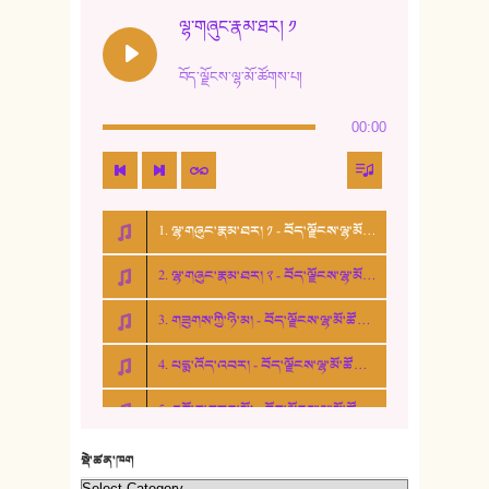
12. ལོ་གསར། ༢
ལྷ་གཞུང་རྣམ་ཐར། ༡
13. ཆུང་འདྲིས། - ཟླ་སྒྲོན།
བོད་ལྗོངས་ལྷ་མོ་ཚོགས་པ།
14. སྙིང་རྗེ་མོ། - ཚེ་འགྱུར་མེད།
00:00
15. ཤམ་པ་ལ་ཡི་སྲས་མོ།
16. ལྷ་བུ་དར་བུ།
1. ལྷ་གཞུང་རྣམ་ཐར། ༡ - བོད་ལྗོངས་ལྷ་མོ་ཚོགས་པ།
17. ང་བོད་པ་ཡིན། - ཕུར་བུ་རྣམ་རྒྱལ།
2. ལྷ་གཞུང་རྣམ་ཐར། ༢ - བོད་ལྗོངས་ལྷ་མོ་ཚོགས་པ།
18. ང་ལ་བྱམས་པའི་ཨ་མ།
3. གཟུགས་ཀྱི་ཉི་མ། - བོད་ལྗོངས་ལྷ་མོ་ཚོགས་པ།
19. ཆ་རྐྱེན་མེད་པའི་སེམས།
4. པདྨ་འོད་འབར། - བོད་ལྗོངས་ལྷ་མོ་ཚོགས་པ།
20. བསྟན་རྒྱས་གླིང་།
5. འགྲོ་བ་བཟང་མོ། - བོད་ལྗོངས་ལྷ་མོ་ཚོགས་པ།
21. ཕ་སྐད།
22. བཀྲ་ཤིས་ཁང་གསར།
སྡེ་ཚན་ཁག