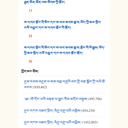
ཐུན་མིན་ཐོན་ལས་སོགས་ཀྱི་སྐོར།
34. ཉི་མ་སེམས་ལ་ཞོག་དང་། - ཟླ་སྒྲོན།
13
35. ང་ཚོ་ཕན་ཚུན་མཇལ་ནས། - ཟླ་སྒྲོན།
ས་དགའ་རྫོང་གི་མིང་དང་ས་བབ་ཆགས་ཚུལ། བོད་ཀྱི་ཆབ་སྲིད་
འཕོ་འགྱུར་དང་ས་དགའ་རྫོང་གི་སྐོར།
36. ཟླ་གཞོན་སྙན་དབྱངས། - ཟླ་སྒྲོན།
24
37. མཚོ་སྔོན་པོ། - ཟླ་སྒྲོན།
ས་དགའ་རྫོང་གི་མིང་དང་ས་བབ་ཆགས་ཚུལ། རྫོང་གི་ལོ་རྒྱུས། བོད་
38. ཡབ་ཡུམ། - ཟླ་སྒྲོན།
ཀྱི་ཆབ་སྲིད་འཕོ་འགྱུར་དང་ས་དགའ་རྫོང་སྐོར།
36
39. དྲིལ་བུའི་སྐལ་སྒྲ། - ཟླ་སྒྲོན།
ཀློག་མང་ཤོས།
40. ང་ཚོ་ཕན་ཚུན་མཇལ་ནས། - ཟླ་སྒྲོན།
དུས་རབས་བདུན་པ་ནས་བཅུ་དགུའི་བར་གྱི་བརྡ་སྤྲོད་ཀྱི་དཔེ་ཐོ་
41. མཚན་ཚོགས་ཞབས་བྲོ་སྣ་མང་། - བོད་གཞས་ཕྱོགས་བསྒྲིགས།
འགའ།
(830,482)
༄༅། །བོ་དོང་པའི་བསྟན་པ་བྱུང་རིམ་མདོར་བསྡུས།
(495,786)
དུང་དཀར་འཆད་ཁྲིད། ལེའུ་དགུ་པའི་འཕྲོས།
(454,234)
དུང་དཀར་འཆད་ཁྲིད། ལེའུ་དགུ་པའི་འཕྲོས། ༢
(452,003)