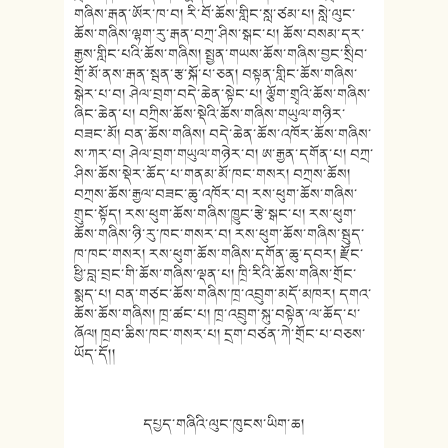
གཞིས་རྒན་ཨོར་ཁ་བ། རི་བོ་ཆོས་གླིང་སླ་ཙམ་པ། སླེ་ལུང་
ཆོས་གཞིས་ལྷག་རུ་རྒན་བཀྲ་ཤིས་སྒང་པ། ཆོས་བསམ་དར་
རྒྱས་གླིང་པའི་ཆོས་གཞིས། སྤྱན་གཡས་ཆོས་གཞིས་བྱང་སྲིབ་
གྲོ་མོ་ནས་རྒན་སྦན་རྩ་སྐོ་པ་ཅན། བསྟན་གླིང་ཆོས་གཞིས་
སྒེར་པ་བ། ཤེལ་བྲག་བདེ་ཆེན་སྟེང་པ། ལྕོག་གྲྭའི་ཆོས་གཞིས་
ཞིང་ཆེན་པ། བཀྲིས་ཆོས་སྡེའི་ཆོས་གཞིས་གཡུལ་གཉིར་
བཟང་མོ། བན་ཆོས་གཞིས། བདེ་ཆེན་ཆོས་འཁོར་ཆོས་གཞིས་
ས་ཀར་བ། ཤེལ་བྲག་གཡུལ་གཉེར་བ། ཨ་རྒྱན་དགོན་པ། བཀྲ་
ཤིས་ཆོས་སྡེར་ཆོད་པ་གནམ་མོ་ཁང་གསར། བཀྲས་ཆོས།
བཀྲས་ཆོས་རྒྱལ་བཟང་ཆུ་འཁོར་བ། རས་ཕུག་ཆོས་གཞིས་
གྲུང་སྟོད། རས་ཕུག་ཆོས་གཞིས་ཁྱུང་རྩེ་སྒང་པ། རས་ཕུག་
ཆོས་གཞིས་ཉི་རུ་ཁང་གསར་བ། རས་ཕུག་ཆོས་གཞིས་སྦུད་
ཁ་ཁང་གསར། རས་ཕུག་ཆོས་གཞིས་དགོན་ཆུ་དབར། རྫོང་
ཕྱི་བླ་བྲང་གི་ཆོས་གཞིས་ལྡན་པ། ཁྲི་རིའི་ཆོས་གཞིས་གྲོང་
སྨད་པ། བན་གཙང་ཆོས་གཞིས་ཁྲ་འབྲུག་མདོ་མཁར། དགའ་
ཆོས་ཆོས་གཞིས། ཁྲ་ཚང་པ། ཁྲ་འབྲུག་སྐུ་བསྟེན་ལ་ཆོད་པ་
ཞོལ། ཁྲབ་ཆིས་ཁང་གསར་པ། དྲག་བཙན་ཀེ་གྲོང་པ་བཅས་
ཡོད་དོ།།
དཔྱད་གཞིའི་ལུང་ཁུངས་ཡིག་ཆ།