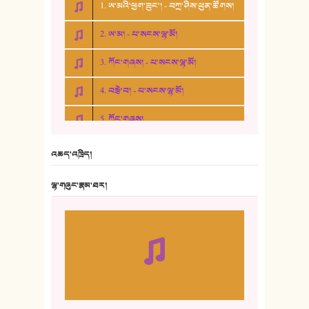
1. ཨ་མའི་ཕྱག་ཟུང་། - བཀྲ་ཤིས་ཕུན་ཚོགས།
2. ཨ་མ། - པ་སངས་ལྷ་མོ།
3. ཀོང་གཞས། - པ་སངས་ལྷ་མོ།
4. བརྩེ་བ། - པ་སངས་ལྷ་མོ།
5. ཀོང་གཞས།
6. ཆོལ་གསུམ་བྲོ་གཞས། - སྒྲོན་གསལ།
འཆད་འཁྲིད།
7. ལྷག་སྒྲོན་ལགས།
ལྷ་གཞུང་རྣམ་ཐར།
8. ཆང་གཞས།
9. ཆང་གཞས། ༢
10. ཆང་གཞས། ༣
11. ལོ་གསར།