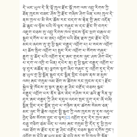
དེ་ཡང་ཡུལ་དེ་ནི་ལྷོ་ཁུལ་རྫོང་སྒོ་ཁག་ལས་འབྲུ་རིགས་ཀྱི་
ཐོན་ཁུངས་བཟང་ཤོས་ཀྱི་རྫོང་གཞིས་ཤིག་ཡིན་པས། ཁུལ་དེ་
ནས་ཁྲལ་པ་མི་སེར་ཚོས་རང་བདག་ས་རྟེན་གྱི་རྐང་འདོན་
ཆེ་ཆུང་ལ་ལྟོས་པའི་ལོ་ལྟར་གཞུང་ས་དང་རྫོང་གི་བཀར་
འཇུག་བཅས་སུ་འབྲུ་རིགས་ཁལ་གྲངས་སྟོང་ཕྲག་བརྒལ་བ་
སྒྲུབ་དགོས་པ་མ་ཟད། འབྲོག་པའི་ཐོན་རྫས་ཀྱང་རྫོང་དེའི་
མངའ་ཞབས་སུ་གྲྭ་ཕྱི་སྒང་བརྒྱུད་འབྲོག་པ། པ་སངས་འབྲོག་
པ། ཆོས་སྲིབ་འབྲོག་པ། སྤུང་རིང་འབྲོག་པ་སོགས་གཞུང་
རྒྱུག་ཏུ་ཆོད་པའི་འབྲོག་དུད་རྐང་གྲངས་ཉུང་ཤས་ཤིག་ཡོད་
པ་དག་ལ་འཁྲི་བ་ཡིན། དཔེར་ན། གྲྭ་ཕྱི་སྒང་བརྒྱུད་འབྲོག་པ་
ལྟ་བུར་མཚོན་ན། ལྕགས་སྟག་ཞིབ་གཞུང་དུ་འབྲོག་དུད་དེས་
རྩ་ཡུལ་གྲ་ཕྱི་སྨོན་སྒྲུབ་དང་སྨིན་གླིང་བཅས་ནས་ཟ་མུས་
ལས། རྐང་གསུམ་ལམ་ཐོག་ས་ཚིགས་རང་ཁུངས་དང་། རྫོང་
སྐྱེལ་སྣེ་ཁོངས་སུ་སྔར་རྒྱུན། རྒྱ་ཤིང་བརྔོད་བཅས། སྒང་
བརྒྱུད་འབྲོག་པར་ནོར་ཆེར་མེད་གཤིས་རང་ཆའི་རྩྭ་རིན་ལྟ་
བུར་རྐང་བརྒྱད་ཀྱི་ཤིང་དངུལ་འབབ་སྲང་དྲུག་དང་ཞོ་བཞི།
སྨིན་གླིང་དང་སྨོན་གྲུབ་པ་གཉིས་ནང་ཚགས་སེམས་ཅན་
མང་ཉུང་གི་རྗེས་འབྲང་སྤྱི་སྒྲུབ་ཀྱི་ལས་ཁུངས་སུ་དུས་འབུལ་
བྱེད་ཅེས་སོགས་བྱུང་བ་ལྟར།
[2]
འབྲོག་དུད་དེར་ཁྲལ་རྐང་
བཅུ་གཅིག་ཙམ་ཡོད་པ་ལས། རྐང་གསུམ་གྱི་དོད་དུ་ཕྱི་ཁྲལ་
ལམ་ཐོག་ས་རྫོང་དང་རྒྱ་ཤིང་བརྔོད་བཅས་སྒྲུབ་དགོས་ཀྱང་།
འབྲོག་ས་དེའི་རྩྭ་ཡུལ་མང་ཆེ་བའི་སར་གྲ་ཕྱི་ཁུལ་གྱི་སྨོན་