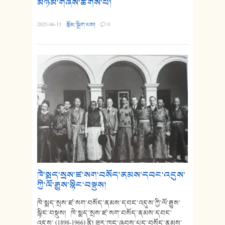
མཉམ་གཞས་ཚོགས་པ།
2025-06-15
·
རྩོམ་སྒྲིག་པས།
·
0
ཁེ་སྨད་སྲས་ཛ་སག་བསོད་ནམས་དབང་འདུས་
ཀྱི་ལོ་རྒྱུས་སྙིང་བསྡུས།
ཁེ་སྨད་སྲས་ཛ་སག་བསོད་ནམས་དབང་འདུས་ཀྱི་ལོ་རྒྱུས་
སྙིང་བསྡུས། ཁེ་སྨད་སྲས་ཛ་སག་བསོད་ནམས་དབང་
འདུས་ (1898-1966) ནི། ཟུར་ཁང་ཞབས་པད་བསོད་ནམས་