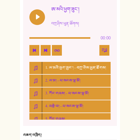
ཨ་མའི་ཕྱག་ཟུང་།
བཀྲ་ཤིས་ཕུན་ཚོགས།
00:00
1. ཨ་མའི་ཕྱག་ཟུང་། - བཀྲ་ཤིས་ཕུན་ཚོགས།
2. ཨ་མ། - པ་སངས་ལྷ་མོ།
3. ཀོང་གཞས། - པ་སངས་ལྷ་མོ།
4. བརྩེ་བ། - པ་སངས་ལྷ་མོ།
5. ཀོང་གཞས།
6. ཆོལ་གསུམ་བྲོ་གཞས། - སྒྲོན་གསལ།
འཆད་འཁྲིད།