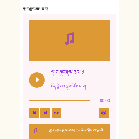
7. ལྷག་སྒྲོན་ལགས།
ལྷ་གཞུང་རྣམ་ཐར།
8. ཆང་གཞས།
9. ཆང་གཞས། ༢
10. ཆང་གཞས། ༣
11. ལོ་གསར།
12. ལོ་གསར། ༢
ལྷ་གཞུང་རྣམ་ཐར། ༡
13. ཆུང་འདྲིས། - ཟླ་སྒྲོན།
བོད་ལྗོངས་ལྷ་མོ་ཚོགས་པ།
14. སྙིང་རྗེ་མོ། - ཚེ་འགྱུར་མེད།
00:00
15. ཤམ་པ་ལ་ཡི་སྲས་མོ།
16. ལྷ་བུ་དར་བུ།
1. ལྷ་གཞུང་རྣམ་ཐར། ༡ - བོད་ལྗོངས་ལྷ་མོ་ཚོགས་པ།
17. ང་བོད་པ་ཡིན། - ཕུར་བུ་རྣམ་རྒྱལ།