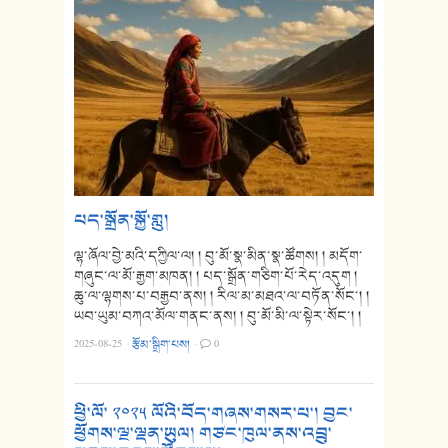
པད་སྒྲོན་སྐྱོ་གླུ།
ལྷ་ཞོལ་བྱེ་མའི་དཀྱིལ་ལ། ། བུ་མོ་སྣ་མིན་སྣ་ཚོགས། ། མདོག་
གཞུང་ལ་མོ་རྒྱག་མཁན། ། པད་སྒྲོན་གཅིག་པོ་རེད་འདུག །
ཆུ་ལ་ལྷགས་པ་བརྒྱབ་ནས། ། རིལ་མ་མཐའ་ལ་བཏོན་སོང་། །
ཡབ་ཡུམ་བཀའ་མོལ་གནང་ནས། ། བུ་མོ་མི་ལ་སྟེར་སོང་། །
2025-08-25
·
རྩོམ་སྒྲིག་པས།
·
0
ཕྱི་ལོ་ ༢༠༢༥ ལོའི་བོད་གཞས་གསར་པ་། བྱང་
ཕྱོགས་ལྔ་ལྡན་ཡུལ། གཙང་ཁུལ་ནས་འབྲུ་