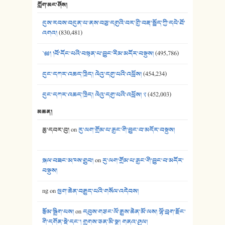
ཀློག་མང་ཤོས།
40. ང་ཚོ་ཕན་ཚུན་མཇལ་ནས། - ཟླ་སྒྲོན།
དུས་རབས་བདུན་པ་ནས་བཅུ་དགུའི་བར་གྱི་བརྡ་སྤྲོད་ཀྱི་དཔེ་ཐོ་
41. མཚན་ཚོགས་ཞབས་བྲོ་སྣ་མང་། - བོད་གཞས་ཕྱོགས་བསྒྲིགས།
འགའ།
(830,481)
༄༅། །བོ་དོང་པའི་བསྟན་པ་བྱུང་རིམ་མདོར་བསྡུས།
(495,786)
དུང་དཀར་འཆད་ཁྲིད། ལེའུ་དགུ་པའི་འཕྲོས།
(454,234)
དུང་དཀར་འཆད་ཁྲིད། ལེའུ་དགུ་པའི་འཕྲོས། ༢
(452,003)
མཆན།
ཆུ་དབར་བུ།
on
རུ་ལག་གྲོམ་པ་རྒྱང་གི་བྱུང་བ་མདོར་བསྡུས།
སྐལ་བཟང་མཁས་གྲུབ།
on
རུ་ལག་གྲོམ་པ་རྒྱང་གི་བྱུང་བ་མདོར་
བསྡུས།
ng
on
ཕྱག་ཆེན་བརྒྱུད་པའི་གསོལ་འདེབས།
རྩོམ་སྒྲིག་པས།
on
དབུས་གཙང་ལོ་རྒྱུས་ཆེན་མོ་ལས། ལྷོ་བྲག་རྫོང་
གི་དགོན་སྡེ་དང་། གྲགས་ཅན་མི་སྣ། གནའ་ཤུལ།