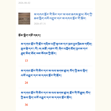
2026-08-02
29. རྣམ་བུ། - འཕྱོངས་ཞོལ་སྒྲོལ་མ།
ས་དགའ་རྫོང་གི་མིང་དང་ས་བབ་ཆགས་ཚུལ། བོད་ཀྱི་
30. སི་ལིང་འབྲི་མོ། - ཕན་ཐོག
ཆབ་སྲིད་འཕོ་འགྱུར་དང་ས་དགའ་རྫོང་གི་སྐོར།
2026-07-31
31. ཕ་ཡུལ་ཡར་ཀླུང་།
རྩོམ་སྒྲིག་གཙོ་གནད།
32. ཨ་མ།
ས་དགའ་རྫོང་གི་རྫོང་གཞིས་འགྲོ་སྟངས་དང་ཁྲལ་འུལ་ཁྲིམས་གནོན།
33. འཛོམས་པའི་ལམ།
ཡུལ་སྡེ་དང་། རི། ལ། མཚོ། གཙང་པོ། ཞིང་འབྲོག་ཐོན་ཁུངས་དང་
ཐུན་མིན་ཐོན་ལས་སོགས་ཀྱི་སྐོར།
34. ཉི་མ་སེམས་ལ་ཞོག་དང་། - ཟླ་སྒྲོན།
13
35. ང་ཚོ་ཕན་ཚུན་མཇལ་ནས། - ཟླ་སྒྲོན།
ས་དགའ་རྫོང་གི་མིང་དང་ས་བབ་ཆགས་ཚུལ། བོད་ཀྱི་ཆབ་སྲིད་
འཕོ་འགྱུར་དང་ས་དགའ་རྫོང་གི་སྐོར།
36. ཟླ་གཞོན་སྙན་དབྱངས། - ཟླ་སྒྲོན།
24
37. མཚོ་སྔོན་པོ། - ཟླ་སྒྲོན།
ས་དགའ་རྫོང་གི་མིང་དང་ས་བབ་ཆགས་ཚུལ། རྫོང་གི་ལོ་རྒྱུས། བོད་
38. ཡབ་ཡུམ། - ཟླ་སྒྲོན།
ཀྱི་ཆབ་སྲིད་འཕོ་འགྱུར་དང་ས་དགའ་རྫོང་སྐོར།
36
39. དྲིལ་བུའི་སྐལ་སྒྲ། - ཟླ་སྒྲོན།