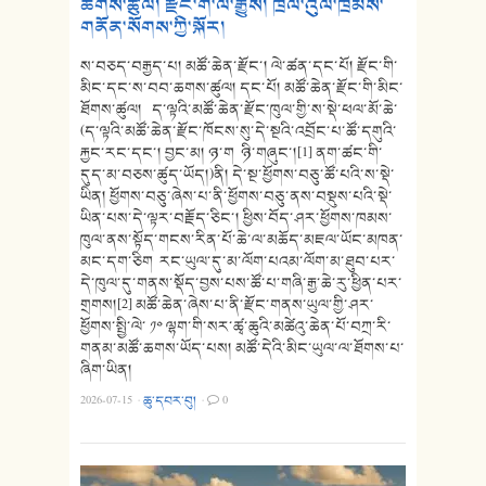
ཆགས་ཚུལ། རྫོང་གི་ལོ་རྒྱུས། ཁྲལ་འུལ་ཁྲིམས་
གནོན་སོགས་ཀྱི་སྐོར།
ས་བཅད་བརྒྱད་པ། མཚོ་ཆེན་རྫོང་། ལེ་ཚན་དང་པོ། རྫོང་གི་
མིང་དང་ས་བབ་ཆགས་ཚུལ། དང་པོ། མཚོ་ཆེན་རྫོང་གི་མིང་
ཐོགས་ཚུལ། ད་ལྟའི་མཚོ་ཆེན་རྫོང་ཁུལ་གྱི་ས་སྡེ་ཕལ་མོ་ཆེ་
(ད་ལྟའི་མཚོ་ཆེན་རྫོང་ཁོངས་སུ་དེ་སྔའི་འབྲོང་པ་ཚོ་དགུའི་
རྐྱང་རང་དང་། བྱང་མ། ཉ་ག ཉི་གཞུང་།[1] ནག་ཚང་གི་
དུད་མ་བཅས་ཚུད་ཡོད།)ནི། དེ་སྔ་ཕྱོགས་བཅུ་ཚོ་པའི་ས་སྡེ་
ཡིན། ཕྱོགས་བཅུ་ཞེས་པ་ནི་ཕྱོགས་བཅུ་ནས་བསྡུས་པའི་སྡེ་
ཡིན་པས་དེ་ལྟར་བརྗོད་ཅིང་། ཕྱིས་བོད་ཤར་ཕྱོགས་ཁམས་
ཁུལ་ནས་སྟོད་གངས་རིན་པོ་ཆེ་ལ་མཆོད་མཇལ་ཡོང་མཁན་
མང་དག་ཅིག རང་ཡུལ་དུ་མ་ལོག་པའམ་ལོག་མ་ཐུབ་པར་
དེ་ཁུལ་དུ་གནས་སྡོད་བྱས་པས་ཚོ་པ་གཞི་རྒྱ་ཆེ་རུ་ཕྱིན་པར་
གྲགས།[2] མཚོ་ཆེན་ཞེས་པ་ནི་རྫོང་གནས་ཡུལ་གྱི་ཤར་
ཕྱོགས་སྤྱི་ལེ་ ༡༠ ལྷག་གི་སར་ཚྭ་ཆུའི་མཚེའུ་ཆེན་པོ་བཀྲ་རི་
གནམ་མཚོ་ཆགས་ཡོད་པས། མཚོ་དེའི་མིང་ཡུལ་ལ་ཐོགས་པ་
ཞིག་ཡིན།
2026-07-15
·
ཆུ་དབར་བུ།
·
0