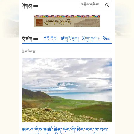
ཤོག་བུ།
སྡེ་ཚན།
ངོ་དེབ།
ཀྲུའི་ཀྲར།
གུ་ཀུལ།+
rss
སྤེལ་ཞིབ་ཕྲ།
མངའ་རིས་མཚོ་ཆེན་རྫོང་གི་མིང་དང་ས་བབ་