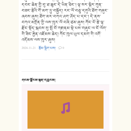
དབང་ཆེན་གྱི་བུ་ཐ་ཆུང་དེ་ཡིན་ཅིང༌། ལྷ་སར་སྒེར་ཀུན་
བཟང་རྩེའི་གོ་མག་ཏུ་བསྐྱོད། རང་ལོ་བཅུ་དགུའི་ཐོག་གཞུང་
ཞབས་ཞུས། ཐོག་མར་བཀའ་ཤག་ཤོད་པ་དང༌། དེ་ནས་
བཀའ་མགྲོན་གྱི་ལས་ཁུར་ལོ་བཞི་ཙམ་ཞུས། ཀོང་པོ་རྩེ་ལྷ་
རྫོང་སྡོད་སྐབས་སུ་སྤོ་བོ་ཀཿགནམ་སྡེ་པས་གཞུང་ལ་ངོ་ལོག་
གི་ཟིང་རྐྱེན་འཇོམས་ཆེད། ཀོང་ཁུལ་ཡུལ་དམག་གི་འགོ་
འདོམས་ལས་ཁུར་ཞུས།
2024-11-21
·
རྩོམ་སྒྲིག་པས།
·
0
གངས་ལྗོངས་སྙན་དབྱངས།