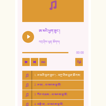
ཨ་མའི་ཕྱག་ཟུང་།
བཀྲ་ཤིས་ཕུན་ཚོགས།
00:00
1. ཨ་མའི་ཕྱག་ཟུང་། - བཀྲ་ཤིས་ཕུན་ཚོགས།
2. ཨ་མ། - པ་སངས་ལྷ་མོ།
3. ཀོང་གཞས། - པ་སངས་ལྷ་མོ།
4. བརྩེ་བ། - པ་སངས་ལྷ་མོ།