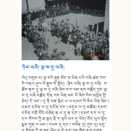
ཉེར་བཞི། ལྷ་ས་རུ་བཞི།
ལེའུ་གསུམ་པ། ལྷ་སའི་ཐུན་མོང་མ་ཡིན་པའི་བཞི་ཚན་ཁག་
གི་གནའ་ཤུལ་ལོ་རྒྱུས་ངོ་སྤྲོད། ཉེར་བཞི། ལྷ་ས་རུ་བཞི། ང་
ཚོས་རྟག་ཏུ་ལྷ་ས་རུ་བཞི་ཞེས་ངག་ལམ་ནས་བརྗོད་ཀྱང་ལྷ་
ས་རུ་བཞི་བརྗོད་དོན་གང་ཡིན་མང་པོ་ཞིག་གིས་མཁྱེན་གྱི་
མེད། དེ་ཡང༌། རུ་ནི་བརྡ་རྙིང་པ་ལ་དམག་གི་མིང་ཡིན་ཞིང༌།
དམག་དཔོན་ལ་རུ་དཔོན་དང༌། མདུང་ལ་རུ་མཚོན། དམག་
དཔོན་གཙོ་བོའི་བཞོན་རྟ་ལ་རུ་རྟ་དང༌། དམག་དར་ལ་རུ་
དར་སོགས་ཀྱི་ཐ་སྙད་ནི་ད་ལྟའི་བར་དུ་ཡོད། བོད་ཡུལ་སྟོད་
སྨད་ཀུན་ལ་ཡང༌། གཡས་རུ་དང༌། གཡོན་རུ། གུང་རུ། དབུ་
རུ་སོགས་ཀྱི་ཐ་སྙད་ཡོད་པ་དེ་དག་ཀྱང་སྔོན་དུས་བཙན་