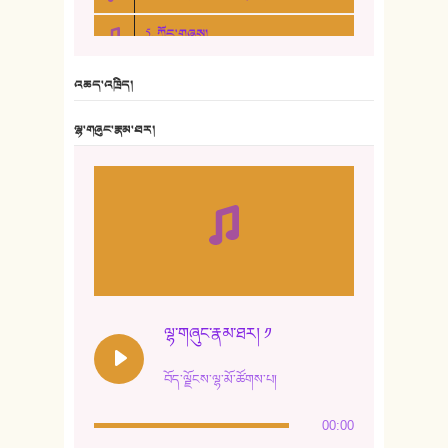
5. ཀོང་གཞས།
6. ཆོལ་གསུམ་བྲོ་གཞས། - སྒྲོན་གསལ།
འཆད་འཁྲིད།
7. ལྷག་སྒྲོན་ལགས།
ལྷ་གཞུང་རྣམ་ཐར།
8. ཆང་གཞས།
9. ཆང་གཞས། ༢
10. ཆང་གཞས། ༣
11. ལོ་གསར།
12. ལོ་གསར། ༢
ལྷ་གཞུང་རྣམ་ཐར། ༡
13. ཆུང་འདྲིས། - ཟླ་སྒྲོན།
བོད་ལྗོངས་ལྷ་མོ་ཚོགས་པ།
14. སྙིང་རྗེ་མོ། - ཚེ་འགྱུར་མེད།
00:00
15. ཤམ་པ་ལ་ཡི་སྲས་མོ།