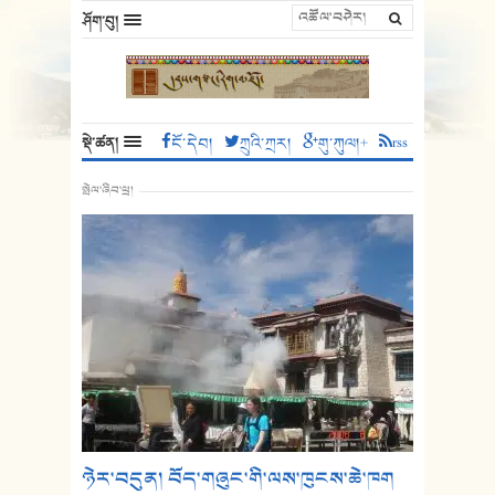
ཤོག་བུ།
སྡེ་ཚན།
ངོ་དེབ།
ཀྲུའི་ཀྲར།
གུ་ཀུལ།+
rss
སྤེལ་ཞིབ་ཕྲ།
ཉེར་བདུན། བོད་གཞུང་གི་ལས་ཁུངས་ཆེ་ཁག