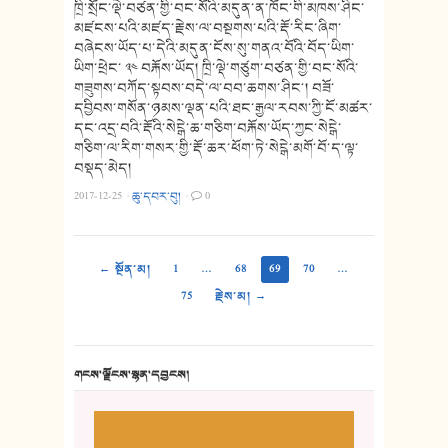
ཁྲི་སྲོང་ལྡེ་བཙན་གྱི་བང་སོའི་མདུན་ན་ཁོང་གི་མཁས་ཤིང་
མཛངས་པའི་མཛད་རྗེས་ལ་བསྔགས་པའི་རྡོ་རིང་ཞིག་
བཞེངས་ཡོད་པ་དེའི་མདུན་ངོས་སུ་གནའ་བོའི་བོད་ཡིག་
ཡིག་ཕྲེང་ ༣༤ བརྐོས་ཡོད། ཁྲི་ལྡེ་གཙུག་བཙན་གྱི་བང་སོའི་
གཟུགས་བཀོད་སྟབས་བདེ་ལ་བབ་ཆགས་ཤིང༌། བཟོ་
དབྱིབས་གསོན་ཉམས་ལྡན་པའི་ཐང་རྒྱལ་རབས་ཀྱི་ངོ་མཚར་
དང་འདྲ་བའི་རྡོའི་སེངྒེ་ཆ་གཅིག་བརྐོས་ཡོད་ཀྱང་སེངྒེ་
གཅིག་ལ་རིག་གསར་གྱི་རྡོ་ཆར་ཕོག་ཏེ་སེངྒེ་མགོ་བོ་ད་ལྟ་
བསྡད་མེད།
2017-12-25
·
ཆུ་དབར་བུ།
·
0
← སྔོན་མ།
1
…
68
69
70
…
75
རྗེས་མ། →
གངས་ལྗོངས་སྙན་དབྱངས།