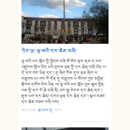
ཉེར་ལྔ། ལྷ་སའི་དར་ཆེན་བཞི།
ལྷ་སའི་བར་སྐོར་གྱི་ཕྱོགས་བཞི་སོ་སོར་སྔར་ནས་ད་བར་
འཛུགས་སྲོལ་ཡོད་པའི་གྲགས་ཅན་གྱི་དར་ཆེན་བཞི་ཡོད་པ་
དེ་དག་གང་ཡིན་དང༌། སུ་ཞིག་གིས་དུས་ནམ་ཞིག་ལ་
བཙུགས་པ། གང་གི་དོན་དུ་བཙུགས་པ་སོགས་ཀྱང་མཁྱེན་
རྟོགས་དགོས་ངེས་ཡིན་ལ། ལྷ་སའི་བར་སྐོར་བྱང་ཆུབ་བྱོན་
ལམ་གྱི་དར་པོ་ཆེ་བཞི་ནི། ཤར་སྐྱ་རེངས་དར་ཆེན་དང༌།
ཇུས་ཡག་དར་ཆེན། དགའ་ལྡན་དར་ཆེན་དང༌། སྐལ་བཟང་
དར་ཆེན་བཅས་བཞི་ལས།
2017-12-26
·
ཆུ་དབར་བུ།
·
0