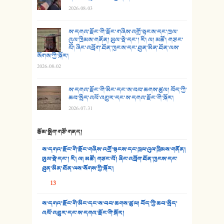
2026-08-03
27. ལྕེ་བདེ་ཞོལ་གྱི་པང་གདན།
ས་དགའ་རྫོང་གི་རྫོང་གཞིས་འགྲོ་སྟངས་དང་ཁྲལ་
འུལ་ཁྲིམས་གནོན། ཡུལ་སྡེ་དང་། རི། ལ། མཚོ། གཙང་
28. སྟོད་གཞས། - ཕན་ཐོག
པོ། ཞིང་འབྲོག་ཐོན་ཁུངས་དང་ཐུན་མིན་ཐོན་ལས་
སོགས་ཀྱི་སྐོར།
29. རྣམ་བུ། - འཕྱོངས་ཞོལ་སྒྲོལ་མ།
2026-08-02
30. སི་ལིང་འབྲི་མོ། - ཕན་ཐོག
ས་དགའ་རྫོང་གི་མིང་དང་ས་བབ་ཆགས་ཚུལ། བོད་ཀྱི་
ཆབ་སྲིད་འཕོ་འགྱུར་དང་ས་དགའ་རྫོང་གི་སྐོར།
31. ཕ་ཡུལ་ཡར་ཀླུང་།
2026-07-31
32. ཨ་མ།
རྩོམ་སྒྲིག་གཙོ་གནད།
33. འཛོམས་པའི་ལམ།
ས་དགའ་རྫོང་གི་རྫོང་གཞིས་འགྲོ་སྟངས་དང་ཁྲལ་འུལ་ཁྲིམས་གནོན།
ཡུལ་སྡེ་དང་། རི། ལ། མཚོ། གཙང་པོ། ཞིང་འབྲོག་ཐོན་ཁུངས་དང་
34. ཉི་མ་སེམས་ལ་ཞོག་དང་། - ཟླ་སྒྲོན།
ཐུན་མིན་ཐོན་ལས་སོགས་ཀྱི་སྐོར།
13
35. ང་ཚོ་ཕན་ཚུན་མཇལ་ནས། - ཟླ་སྒྲོན།
ས་དགའ་རྫོང་གི་མིང་དང་ས་བབ་ཆགས་ཚུལ། བོད་ཀྱི་ཆབ་སྲིད་
36. ཟླ་གཞོན་སྙན་དབྱངས། - ཟླ་སྒྲོན།
འཕོ་འགྱུར་དང་ས་དགའ་རྫོང་གི་སྐོར།