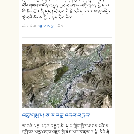
པོའི་གཡས་གཡོན་མདུན་རྒྱབ་བཅས་ལ་འགྲོ་མཁན་གྱི་དམག་
གི་སྐོར་ཚོ་བཞི་དང༌། དེ་དག་གི་སྣེ་འཁྲིད་མཁན་ལ་རུ་འདྲེན་
སྡེ་བཞི་སོགས་ཀྱི་ཐ་སྙད་ཅིག་ཡིན།
2017-12-26
·
ཆུ་དབར་བུ།
·
0
བཅུ་གསུམ། ས་ལ་པདྨ་འདབ་བརྒྱད།
ས་གཞི་པདྨ་འདབ་བརྒྱད་ནི། ལྷ་ས་གྲོང་ཁྱེར་ཆགས་སའི་ས་
དབྱིབས་པདྨ་འདབ་བརྒྱད་ཀྱི་རྣམ་པར་གནས་པ་སྟེ། དེའི་རྩི་