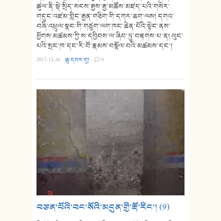
ཚུལ་ནི་སྡེ་སྲིད་སངས་རྒྱས་རྒྱ་མཚོས་མཛད་པའི་གསེར་
གདུང་འཛམ་གླིང་རྒྱན་གཅིག་གི་དཀར་ཆག་ལས། དགའ་
བཞི་འཕྲུལ་སྣང་གི་གཙུག་ལག་ཁང་ཆེན་པོའི་སྟེང་ནས་
ཕྱོགས་མཚམས་ཀྱི་ས་དབྱིབས་ལ་ཞིབ་ཏུ་བརྟགས་པ་ན། ལུང་
པའི་སྲང་ཁ་དང་རི་བོ་རྣམས་བསྣོལ་བའི་མཚམས་དང༌།
2017-12-26
·
ཆུ་དབར་བུ།
·
0
བཙན་པོའི་བང་སོའི་མདུན་གྱི་རྡོ་རིང་། (9)