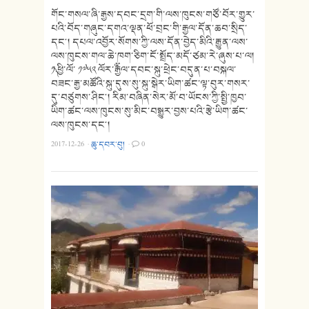
གོང་གསལ་ཞི་རྒྱས་དབང་དྲག་གི་ལས་ཁུངས་གཙོ་བོར་གྱུར་
པའི་བོད་གཞུང་དགའ་ལྡན་ཕོ་བྲང་གི་རྒྱལ་དོན་ཆབ་སྲིད་
དང༌། དཔལ་འབྱོར་སོགས་ཀྱི་ལས་དོན་བྱེད་མིའི་རྒྱུན་ལས་
ལས་ཁུངས་གལ་ཆེ་ཁག་ཅིག་ངོ་སྤྲོད་མདོ་ཙམ་རེ་ཞུས་པ་ལ།
༡༽ ཕྱི་ལོ་ ༡༧༥༢ ལོར་༸རྒྱལ་དབང་སྐུ་ཕྲེང་བདུན་པ་བསྐལ་
བཟང་རྒྱ་མཚོའི་སྐུ་དུས་སུ་སྐུ་སྒེར་ཡིག་ཚང་ལྟ་བུར་གསར་
དུ་བཙུགས་ཤིང༌། རིམ་བཞིན་སེར་མོ་བ་ཡོངས་ཀྱི་སྤྱི་ཁྱབ་
ཡིག་ཚང་ལས་ཁུངས་སུ་མིང་བསྒྱུར་བྱས་པའི་རྩེ་ཡིག་ཚང་
ལས་ཁུངས་དང༌།
2017-12-26
·
ཆུ་དབར་བུ།
·
0