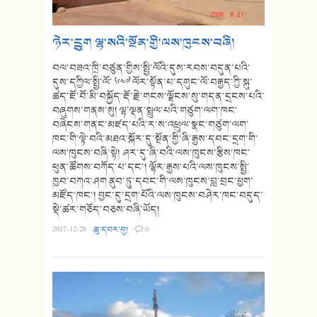
ཉེར་དྲུག ལྷ་སའི་སྔོན་གྱི་ལས་ཁུངས་བཞི།
བལ་བཟའ་ཁྲི་བཙུན་གྱིས་སྤྱི་ལོའི་དུས་རབས་བདུན་པའི་
དུས་དཀྱིལ་སྤྱི་ལོ་ ༦༤༧ ལོར་སྟོན་པ་དགུང་ལོ་བརྒྱད་ཀྱི་སྐུ་
ཚད་ཇོ་བོ་མི་བསྐྱོད་རྡོ་རྗེ་གངས་ལྗོངས་སུ་གདན་དྲངས་པའི་
བཞུགས་གནས་སུ། ལྷ་ལྡན་སྤྲུལ་པའི་གཙུག་ལག་ཁང་
བཞེངས་གནང་མཛད་པའི་ར་ས་འཕྲུལ་སྣང་གཙུག་ལག་
ཁང་གི་ལྟེ་བའི་མཐའ་སྐོར་དུ་སྔོན་གྱི་ཞི་རྒྱས་དབང་དྲག་གི་
ལས་ཁུངས་བཞི་སྟེ། ཤར་དུ་ཞི་བའི་ལས་ཁུངས་རྩིས་ཁང་
ཕུན་ཚོགས་བཀོད་པ་དང༌། ལྷོར་རྒྱས་པའི་ལས་ཁུངས་སྤྱི་
ཁྱབ་བཀའ་ཤག ནུབ་ཏུ་དབང་གི་ལས་ཁུངས་བླ་བྲང་ཕྱག་
མཛོད་ཁང༌། བྱང་དུ་དྲག་པོའི་ལས་ཁུངས་བཤེར་ཁང་བདུད་
སྡེ་ཚར་གཅོད་བཅས་བཞི་ཡོད།
2017-12-26
·
ཆུ་དབར་བུ།
·
0