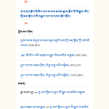
37. མཚོ་སྔོན་པོ། - ཟླ་སྒྲོན།
24
38. ཡབ་ཡུམ། - ཟླ་སྒྲོན།
ས་དགའ་རྫོང་གི་མིང་དང་ས་བབ་ཆགས་ཚུལ། རྫོང་གི་ལོ་རྒྱུས། བོད་
ཀྱི་ཆབ་སྲིད་འཕོ་འགྱུར་དང་ས་དགའ་རྫོང་སྐོར།
39. དྲིལ་བུའི་སྐལ་སྒྲ། - ཟླ་སྒྲོན།
36
40. ང་ཚོ་ཕན་ཚུན་མཇལ་ནས། - ཟླ་སྒྲོན།
ཀློག་མང་ཤོས།
41. མཚན་ཚོགས་ཞབས་བྲོ་སྣ་མང་། - བོད་གཞས་ཕྱོགས་བསྒྲིགས།
དུས་རབས་བདུན་པ་ནས་བཅུ་དགུའི་བར་གྱི་བརྡ་སྤྲོད་ཀྱི་དཔེ་ཐོ་
འགའ།
(830,483)
༄༅། །བོ་དོང་པའི་བསྟན་པ་བྱུང་རིམ་མདོར་བསྡུས།
(495,786)
དུང་དཀར་འཆད་ཁྲིད། ལེའུ་དགུ་པའི་འཕྲོས།
(454,235)
དུང་དཀར་འཆད་ཁྲིད། ལེའུ་དགུ་པའི་འཕྲོས། ༢
(452,003)
མཆན།
ཆུ་དབར་བུ།
on
རུ་ལག་གྲོམ་པ་རྒྱང་གི་བྱུང་བ་མདོར་བསྡུས།
སྐལ་བཟང་མཁས་གྲུབ།
on
རུ་ལག་གྲོམ་པ་རྒྱང་གི་བྱུང་བ་མདོར་