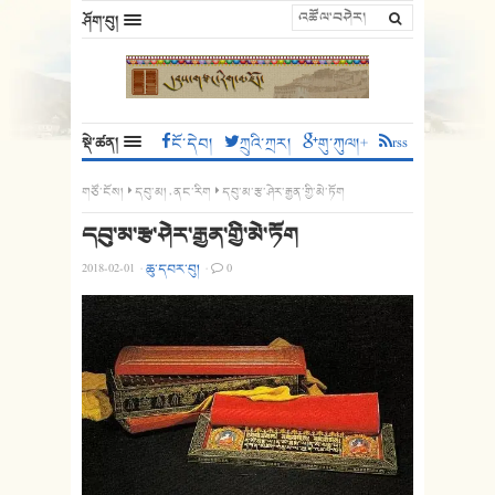
ཤོག་བུ།
སྡེ་ཚན།
ངོ་དེབ།
ཀྲུའི་ཀྲར།
གུ་ཀུལ།+
rss
གཙོ་ངོས།
དབུ་མ།
,
ནང་རིག
དབུ་མ་རྩ་ཤེར་རྒྱན་གྱི་མེ་ཏོག
དབུ་མ་རྩ་ཤེར་རྒྱན་གྱི་མེ་ཏོག
2018-02-01
·
ཆུ་དབར་བུ།
·
0