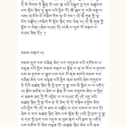
དེ་མི་ཁེགས་ཏེ་སྐྱོན་དེ་ཡང་རྩ་བའི་བསྒྲུབ་བྱ་དང་མཚུངས་
པར་སྟོང་ཉིད་དུ་སྒྲུབ་པའི་ཕྱིར་རོ། །ཇི་སྐད་དུ་བཞི་བརྒྱ་པ་
ལས། །དངོས་པོ་གཅིག་གིས་ལྟ་པོ་གང་། །དེ་ནི་ཀུན་གྱི་ལྟ་
པོར་བརྗོད། །གཅིག་གི་སྟོང་ཉིད་གང་ཡིན་པ། །དེ་ནི་ཀུན་གྱི་
སྟོང་པ་ཡིན། །ཞེས་བཤད་དོ། །བཞི་པ་ཕུང་པོ་བརྟག་པ་
བཤད་ཟིན་ཏོ།། །།
ཁམས་བརྟག་པ།
ཁམས་དྲུག་རང་བཞིན་མེད་པར་གསུངས་པའི་དགོངས་པ་
བསྟན་པའི་ཕྱིར་ཁམས་བརྟག་པ་སྟོན་པ་ན་ཕ་རོལ་ལ་གྲགས་
པས་མ་གྲགས་པ་སྒྲུབ་པས་དང་པོ་ནམ་མཁའི་ཁམས་རང་
བཞིན་མེད་པར་བསྟན་པའི་ཕྱིར་ནམ་མཁའི་ཞེས་གསུངས་
ཏེ་དེའི་མཚན་ཉིད་ནི་བྱེ་བྲག་ཏུ་སྨྲ་བས་མི་སྒྲིབ་པ་ལ་འདོད་
ལ། ཆོས་མངོན་པ་ཐེག་པ་ཆེན་པོ་ལས་གཟུགས་མེད་ལ་བྱེད་
པ་ཐམས་ཅད་ཀྱི་གོ་འབྱེད་པ་ལ་བཤད་དོ། །དེ་འདྲ་བའི་
མཚན་ཉིད་ཀྱི་སྔ་རོལ་ན་དེ་མེད་དེ་དེ་གཉིས་དབྱེར་མེད་
པའི་ཕྱིར་རོ། །དེ་ལ་ཐལ་བ་བརྗོད་པ་དང་བསལ་བ་གལ་ཏེ།
ཞེས་པ་དང་མཚན་ཉིད་ཅེས་པས་སྟོན་ནོ། །འདི་བྱེ་བྲག་ཏུ་སྨྲ་
བ་དང་བྱེ་བྲག་པས་འདུས་མ་བྱས་རྟག་པའི་རྫས་སུ་འདོད་
པས་དངོས་པོ་ཞེས་བསྟན་ཏོ། །མཚན་ཉིད་མེད་པའི་ནམ་