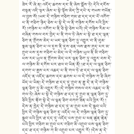
ཟེར་རོ་ཞེ་ན། འདོད་ཆགས་དང་ནི་ཞེས་སྨོས་ཏེ། དེའི་དངོས་
བསྟན་འདི་ལྟར་ཞེས་པ་སྟེ་ལྟོས་མེད་ཀྱི་དཔེ་རྭ་གཡས་གཡོན་
ལ་བྱས་སོ། །ཡང་དེ་གཉིས་གཅིག་གམ་ཐ་དད་དང་པོ་འགོག་
པ་ནི་གཅིག་ཉིད་ཅེས་པ་སྟེ་དེ་ལ་ནི་གཉིས་དགོས་པའི་ཕྱིར་
རོ། །གཉིས་པ་འགོག་པ་ནི་ཅི་སྟེ་ཅེས་པའོ། །དེ་གཉིས་རིམ་པ་
བཞིན་གསལ་བར་བྱེད་པ་ནི་གལ་ཏེ་ཞེས་པ་སྟེ་ཐ་དད་ལྷན་
ཅིག་ན་གྲོགས་མེད་པ་ཡང་ལྷན་ཅིག་ཏུ་འགྱུར་བ་ནི་བུམ་
སྣམ་ལྷན་ཅིག་པ་ལ་དུས་ནི་དུས་ཅན་ལས་རྫས་གུད་པར་མ་
གྲུབ་པས་དུས་གཅིག་པ་མེད་ལ་དེ་གཉིས་ཡུལ་ནི་མི་གཅིག་
པས་རང་ཡུལ་ན་གྲོགས་མེད་པར་ལྷན་ཅིག་ཏུ་འགྱུར་བས་དེ་
ལ་གཉིས་མི་དགོས་པར་ཐལ་བ་ཡིན་ནོ། །ཐ་དད་ལ་ལྷན་ཅིག་
དགག་པ་རྒྱས་པར་འཆད་པ་ནི་གལ་ཏེ་ཐ་དད་ལ་ལྷན་ཅིག་
འདོད་ན་འདོད་ཆགས་དང་ཆགས་པ་ལ་དེ་གཉིས་ཀ་ཅི་ཞིག་
ཡོད་པ་ཡིན། དེ་གཉིས་ཐ་དད་དུ་གྲུབ་ན་རྒྱུ་དེ་ན་དེ་གཉིས་
ལྷན་ཅིག་ཏུ་མི་འགྱུར་རོ། །དེ་གཉིས་གསལ་བར་འཆད་པ་ནི་
གལ་ཏེ། ཞེས་པ་སྟེ་དེ་གཉིས་ཐ་དད་དུ་གྲུབ་ན་ལྷན་ཅིག་ཏུ་
ཅིའི་ཕྱིར་རྟོག་སྟེ་དེ་ལ་ལྷན་ཅིག་བཀག་ཟིན་པའི་ཕྱིར་རོ། །
དེས་ན་ཁྱེད་དེ་གཉིས་ཐ་དད་དུ་མ་གྲུབ་པས་དེ་སྒྲུབ་པའི་
ཕྱིར་དེ་གཉིས་ལྷན་ཅིག་དུ་འདོད་ལ། དེ་གཉིས་ལྷན་ཅིག་ཏུ་
སྒྲུབ་པའི་ཕྱིར་ཐ་དད་དུ་འདོད་པས་གྲུབ་པ་ཕན་ཚུན་རྟེན་
པའི་ཕྱིར་གཅིག་མ་གྲུབ་པར་གཅིག་མི་འགྲུབ་པས་ལྷན་ཅིག་
དང་ཐ་དད་གཉིས་ཀ་མི་འགྲུབ་པར་འགྱུར་རོ། །དེས་ན་དེ་