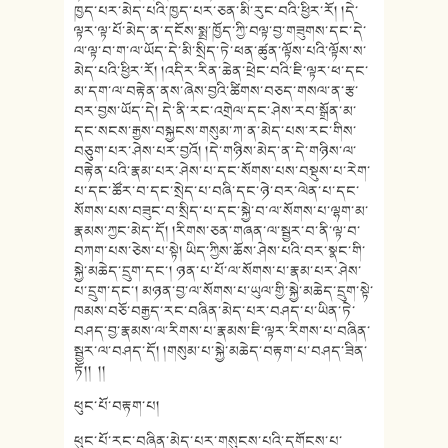
ཁྱད་པར་མེད་པའི་ཁྱད་པར་ཅན་མི་རུང་བའི་ཕྱིར་རོ། །དེ་
ལྟར་ལྟ་པོ་མེད་ན་དངོས་སྨྲ་ཁྱོད་ཀྱི་བལྟ་བྱ་གཟུགས་དང་དེ་
ལ་ལྟ་བ་ག་ལ་ཡོད་དེ་མི་སྲིད་ཏེ་ཕན་ཚུན་ལྟོས་པའི་ལྟོས་ས་
མེད་པའི་ཕྱིར་རོ། །འདིར་རིན་ཆེན་ཕྲེང་བའི་ཇི་ལྟར་ཕ་དང་
མ་དག་ལ་བརྟེན་ནས་ཞེས་བྱའི་ཚིགས་བཅད་གསལ་ན་རྩ་
བར་བྱས་ཡོད་དེ། དེ་ནི་རང་འགྲེལ་དང་ཤེས་རབ་སྒྲོན་མ་
དང་སངས་རྒྱས་བསྐྱངས་གསུམ་ཀ་ན་མེད་པས་རང་གིས་
བཅུག་པར་ཤེས་པར་བྱའོ། །དེ་གཉིས་མེད་ན་དེ་གཉིས་ལ་
བརྟེན་པའི་རྣམ་པར་ཤེས་པ་དང་སོགས་པས་བསྡུས་པ་རེག་
པ་དང་ཚོར་བ་དང་སྲེད་པ་བཞི་དང་ཉེ་བར་ལེན་པ་དང་
སོགས་པས་བཟུང་བ་སྲིད་པ་དང་སྐྱེ་བ་ལ་སོགས་པ་ལྷག་མ་
རྣམས་ཀྱང་མེད་དོ། །རིགས་ཅན་གཞན་ལ་སྦྱར་བ་ནི་ལྟ་བ་
བཀག་པས་ཅེས་པ་སྟེ། ཡིད་ཀྱིས་ཆོས་ཤེས་པའི་བར་སྣང་གི་
སྐྱེ་མཆེད་དྲུག་དང་། ཉན་པ་པོ་ལ་སོགས་པ་རྣམ་པར་ཤེས་
པ་དྲུག་དང་། མཉན་བྱ་ལ་སོགས་པ་ཡུལ་གྱི་སྐྱེ་མཆེད་དྲུག་སྟེ་
ཁམས་བཅོ་བརྒྱད་རང་བཞིན་མེད་པར་བཤད་པ་ཡིན་ཏེ་
བཤད་བྱ་རྣམས་ལ་རིགས་པ་རྣམས་ཇི་ལྟར་རིགས་པ་བཞིན་
སྦྱར་ལ་བཤད་དོ། །གསུམ་པ་སྐྱེ་མཆེད་བརྟག་པ་བཤད་ཟིན་
ཏོ།། །།
ཕུང་པོ་བརྟག་པ།
ཕུང་པོ་རང་བཞིན་མེད་པར་གསུངས་པའི་དགོངས་པ་