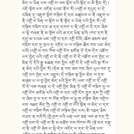
མེད་པ་ཡིན་པས་འགྲོ་བ་ལས་ལྡོག་པའི་སྡོད་པ་མི་སྲིད་དོ། །
འདི་ལྟོག་པར་འདོན་པའང་ནོར་རོ། །འགྲོ་བ་དཔྱད་པ་དེ་
བཞིན་དུ་འཇུག་ལྡོག་གཉིས་དེ་དང་མཚུངས་པ་ནི་འཇུག་པ་
ནི་འགྲོ་བ་ཡིན་ལ་ལྡོག་པ་ནི་སྡོད་པ་ཡིན་པའི་ཕྱིར་རོ། །དེ་
གཉིས་གཅིག་དང་ཐ་དད་དགག་པ་ནི་འགྲོ་བ་དེ་དང་ཞེས་
པ་སྟེ་གཞན་ནི་མ་ལྟོས་པའི་ཐ་དད་ཡིན་ནའོ། །གང་དག་ནི་
དབུ་མ་པའམ་ཡང་འགྲོ་བ་དང་འགྲོ་པོའོ། །ཆོས་ཐམས་ཅད་
གཅིག་དང་དུ་བྲལ་དུ་འདོད་པ་ལ་གཉིས་ཆོས་གང་ཡང་མེད་
པའོ། །འགྲོ་བ་གང་གིས་འགྲོ་པོར་མངོན་ཏེ་དེས་དེར་འཇོག་
པར་བྱེད་པའི་འགྲོ་བ་དེ་ནི་འགྲོ་བ་པོ་དེ་འཇོག་པར་བྱེད་པ་
མིན་ཏེ་དེའི་རྒྱུ་མཚན་གང་ཕྱིར་འགྲོ་པོ་དེ་འགྲོ་བའི་སྔ་རོལ་
ན་མེད་པའི་ཕྱིར་རོ། །དེས་ན་གང་ཟག་གང་ཞིག་ཡུལ་གང་དུ་
འགྲོ་བར་བྱེད་པར་འགྱུར། དེ་གཉིས་སྔ་ཕྱིར་མེད་ལ་དུས་
མཉམ་པ་ལ་བྱ་བྱེད་མེད་པའི་ཕྱིར་རོ། །ཡང་འགྲོ་བ་དེ་འགྲོ་
པོ་དེ་ལས་གཞན་པ་དེ་འགྲོ་བྱེད་མིན་ཏེ་འགྲོ་པོ་གཅིག་པུ་ལ་
འགྲོ་པོར་མངོན་པའི་འགྲོ་བ་དང་འགྲོ་པོར་གྱུར་ནས་ཀྱི་འགྲོ་
བ་ཞེས་བྱ་བ་དང་ས་བོན་གཅིག་ལ་མྱུ་གུ་གཉིས་ཞེས་འགྲེལ་
པས་འཆད་མོད་ཀྱི། འགྲོ་བ་འགྲོ་བ་པོའི་སྔོན་ལ་མེད་པ་དང་
འགྲོ་བ་གཅིག་གིས་འགྲོ་པོ་གཉིས་བྱེད་པར། མི་འཐད་ཅེས་
བཤད་ན་བདེའོ། །བྱེ་བྲག་པའི་ཡན་ལག་ཅན་ལས་ཐ་དད་ཀྱི་
འགྲོ་བས་དེ་འགྲོ་བ་ནི་མ་མཐོང་བས་ཁེགས་སོ། །ཉེ་བར་བསྡུ་
བ་ནི་འགྲོ་པོ་ཞེས་པ་སྟེ་དེར་འདོད་པ་དང་དེ་ཡིན་པར་