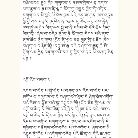
འགྲོ་འོང་བརྟག་པ།
འགག་པ་མེད་པ་སྐྱེ་མེད་པ་བཤད་ནས་འོང་བ་མེད་པར་
མདོ་ལས་གསུངས་པ་དེ་བཤད་པའི་ཕྱིར་རེ་ཤིག་ཅེས་འགོག་
པའི་རིམ་པ་སྟོན་པའི་སྒྲ་གསུངས་སོ། །སོང་ཟིན་གྱི་ལམ་ལ་
འགྲོ་བ་མེད་དེ་སོང་ཟིན་པའི་ཕྱིར་རོ། །མ་སོང་བའི་ལམ་ལ་
འགྲོ་བ་མེད་དེ་དེར་མ་ཕྱིན་པའི་ཕྱིར་རོ། །དེ་ལྟར་འདས་མ་
འོངས་ལ་འགྲོ་བ་བཀག་ནས་ད་ལྟར་བ་ལ་འགོག་པ་ནི་དེ་
གཉིས་མ་གཏོགས་པའི་བགོམ་པ་སྟེ་འགོང་པ་ཤེས་པར་མི་
འགྱུར་ཏེ་གོམ་པ་འདེགས་བཞིན་པའི་ཚེ་ན་ས་དེའི་ཆ་ཤས་