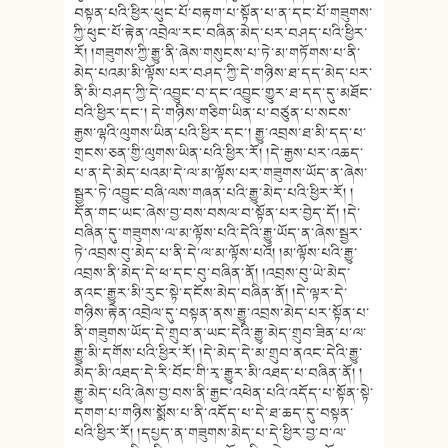
བསྟན་པའི་ཕྱིར་ཕུང་པོ་བརྟག་པ་སྟོན་པ་ན་དང་པོ་གཟུགས་
ཀྱི་ཕུང་པོ་རྟེན་འབྲེལ་རང་བཞིན་མེད་པར་བཤད་པའི་ཕྱིར་
རོ། །གཟུགས་ཀྱི་རྒྱུ་ནི་ཞེས་གསུངས་པ་ཏེ་མ་གཏོགས་པ་ནི་
མེད་པའམ་མི་ལྟོས་པར་བཤད་ཀྱི་དེ་གཉིས་ཐ་དད་མེད་པར་
ནི་མི་བཤད་ཀྱི་དེ་འབྱུང་བ་དང་འབྱུང་གྱུར་ཐ་དད་དུ་མཐོང་
བའི་ཕྱིར་དང་། དེ་གཉིས་གཅིག་ཡིན་པ་བཙུན་པ་སངས་
རྒྱས་ལྷའི་ལུགས་ཡིན་པའི་ཕྱིར་དང་། རྒྱུ་འབྲས་ཐ་མི་དད་པ་
གྲངས་ཅན་གྱི་ལུགས་ཡིན་པའི་ཕྱིར་རོ། །དེ་རྒྱས་པར་འཆད་
པ་ན་དེ་མེད་པའམ་དེ་ལ་མ་ལྟོས་པར་གཟུགས་ཡོད་ན་ཞེས་
སྦྱར་ཏེ་འབྱུང་བཞི་ལས་གཞན་པའི་རྒྱུ་མེད་པའི་ཕྱིར་རོ། །
དོན་གང་ཡང་ཞེས་བྱ་བས་བསལ་བ་སྟོན་པར་བྱེད་དོ། །དེ་
བཞིན་དུ་གཟུགས་ལ་མ་ལྟོས་པའི་དེའི་རྒྱུ་ཡོད་ན་ཞེས་སྦྱར་
ཏེ་འབྲས་བུ་མེད་པ་ནི་དེ་ལ་མ་ལྟོས་པའོ། །མ་ལྟོས་པའི་རྒྱུ་
འབྲས་ནི་མེད་དེ་ཕ་དང་བུ་བཞིན་ནོ། །འབྲས་བུ་ཡེ་མེད་
ནའང་རྒྱུར་མི་རུང་སྟེ་དངོས་མེད་བཞིན་ནོ། །དེ་ལྟར་དེ་
གཉིས་རྟེན་འབྲེལ་དུ་བསྟན་ནས་རྒྱུ་འབྲས་མེད་པར་སྟོན་པ་
ནི་གཟུགས་ཡོད་དེ་གྲུབ་ན་ཡང་དེའི་རྒྱུ་མེད་གྲུབ་ཟིན་པ་ལ་
རྒྱུ་མི་དགོས་པའི་ཕྱིར་རོ། །དེ་མེད་དེ་མ་གྲུབ་ནའང་དེའི་རྒྱུ་
མེད་མི་འཐད་དེ་རི་བོང་གི་རྭ་རྒྱུར་མི་འཐད་པ་བཞིན་ནོ། །
རྒྱུ་མེད་པའི་ཞེས་བྱ་བས་ནི་རྒྱང་འཕེན་པའི་འདོད་པ་སྟོན་སྟེ་
དགག་པ་གཉིས་སྨོས་པ་ནི་འདོད་པ་དེ་ཐ་ཆད་དུ་བསྟན་
པའི་ཕྱིར་རོ། །དཔྱད་ན་གཟུགས་མེད་པ་དེ་ཕྱིར་བྱ་བ་ལ་