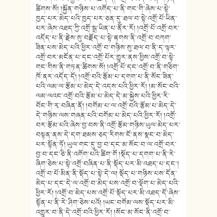
ཚིགས་སོ། །སྐྱོན་གཉིས་པ་འགོད་པ་ནི་གང་གི་ཞེས་པ་སྟེ་
ཁྱད་པར་མེད་པའི་ཁྱད་པར་ཅན་དུ་ཐལ་བ་སྟེ་འགྲོ་པོ་ཡིན་
པར་ཞེས་འཐད་ཀྱི་འགྲོ་སྒྲ་ཡིན་པ་ནོར་རོ། །འགྲོ་པོ་འགྲོ་བར་
འདོད་པ་ནི་རྗེས་སུ་བརྗོད་པ་སྟེ་རྟགས་ནི་འགྲོ་བ་བཀག་
ཟིན་པས་མེད་པའི་ཕྱིར་འགྲོ་བ་གཉིས་སུ་ཐལ་བ་ནི་ད་ལྟར་
འགྲོ་བར་མངོན་པ་དང་འགྲོ་པོར་གྱུར་ནས་ཕྱིས་འགྲོ་བ་སྟེ་
གང་གིས་ནི་གཏན་ཚིགས་སོ། །འགྲོ་པོ་དང་འགྲོ་བ་ནི་གཅིག་
ཁོ་ནར་འདོད་དོ། །འགྲོ་བའི་རྩོམ་པ་དགག་པ་ནི་སོང་ཟིན་
པའི་ལམ་ལ་རྩོམ་པ་མེད་དེ་འདས་པའི་ཕྱིར་རོ། །མ་སོང་བའི་
ལམ་ལའང་འགྲོ་བའི་རྩོམ་པ་མེད་དེ་མ་སྐྱེས་པའི་ཕྱིར་རི་
བོང་གི་རྭ་བཞིན་ནོ། །བགོམ་པ་ལ་འགྲོ་བའི་རྩོམ་པ་མེད་དེ་
དེ་གཉིས་ལས་གཞན་པའི་བགོམ་པ་མེད་པའི་ཕྱིར་རོ། །འགྲོ་
བར་རྩོམ་པའི་ཞེས་བྱ་བས་ནི་འགྲོ་རྩོམ་གཉིས་ཡུལ་མེད་པར་
བསྟན་ནས་དེ་དག་ཐམས་ཅད་རིགས་ངོ་ནས་སྣང་བ་མེད་
པར་སྟོན་ཏོ། ཡུལ་གང་དུ་བྱ་བ་དང་མ་སོང་བ་ལ་འགྲོ་བར་
བྱ་བ་དང་ཅི་ནི་འགོག་པའི་ཚིག་གོ །སྡོད་པ་དགག་པ་ནི་རེ་
ཞིག་ཅེས་པ་སྟེ་འགྲོ་བཞིན་པ་ནི་སྡོད་པར་མི་འཐད་པ་དང་།
འགྲོ་བ་པོ་མིན་ནི་སྡོད་པ་སྟེ་དེ་ལ། སྡོད་པ་གཉིས་པས་དོན་
མེད་པ་དང་དེ་ལ་འགྲོ་བ་མེད་པས་འགྲོ་བ་ལྡོག་པ་མེད་པའི་
ཕྱིར་རོ། །འགྲོ་བ་མེད་པས་འགྲོ་པོ་སྡོད་པར་མི་འཐད་དོ་ཞེས་
སྟོན་པ་ནི་རེ་ཤིག་ཅེས་པའོ། །ཡང་བགོམ་ལས་སྡོད་པར་མི་
འགྱུར་བ་ནི་དེ་འགྲོ་བའི་ཕྱིར་རོ། །སོང་མ་སོང་ནི་འགྲོ་བ་