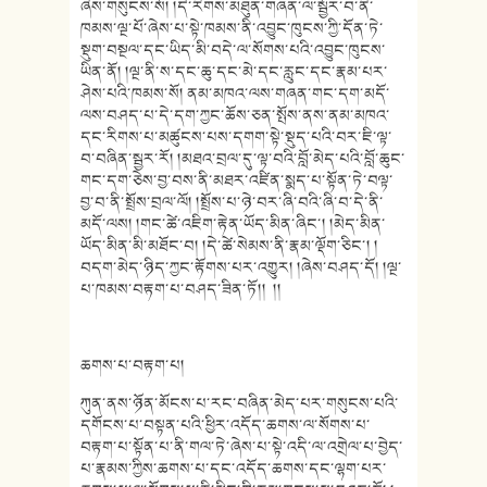
ཞེས་གསུངས་སོ། །དེ་རིགས་མཐུན་གཞན་ལ་སྦྱོར་བ་ནི་
ཁམས་ལྔ་པོ་ཞེས་པ་སྟེ་ཁམས་ནི་འབྱུང་ཁུངས་ཀྱི་དོན་ཏེ་
སྡུག་བསྔལ་དང་ཡིད་མི་བདེ་ལ་སོགས་པའི་འབྱུང་ཁུངས་
ཡིན་ནོ། །ལྔ་ནི་ས་དང་ཆུ་དང་མེ་དང་རླུང་དང་རྣམ་པར་
ཤེས་པའི་ཁམས་སོ། ནམ་མཁའ་ལས་གཞན་གང་དག་མདོ་
ལས་བཤད་པ་དེ་དག་ཀྱང་ཆོས་ཅན་སྤོས་ནས་ནམ་མཁའ་
དང་རིགས་པ་མཚུངས་པས་དགག་སྟེ་སྡུད་པའི་བར་ཇི་ལྟ་
བ་བཞིན་སྦྱར་རོ། །མཐའ་བྲལ་དུ་ལྟ་བའི་བློ་མེད་པའི་བློ་ཆུང་
གང་དག་ཅེས་བྱ་བས་ནི་མཐར་འཛིན་སྨད་པ་སྟོན་ཏེ་བལྟ་
བྱ་བ་ནི་སྤྲོས་བྲལ་ལོ། །སྤྲོས་པ་ཉེ་བར་ཞི་བའི་ཞི་བ་དེ་ནི་
མདོ་ལས། །གང་ཚེ་འཇིག་རྟེན་ཡོད་མིན་ཞིང་། །མེད་མིན་
ཡོད་མིན་མི་མཐོང་བ། །དེ་ཚེ་སེམས་ནི་རྣམ་ལྡོག་ཅིང་། །
བདག་མེད་ཉིད་ཀྱང་རྟོགས་པར་འགྱུར། །ཞེས་བཤད་དོ། །ལྔ་
པ་ཁམས་བརྟག་པ་བཤད་ཟིན་ཏོ།། །།
ཆགས་པ་བརྟག་པ།
ཀུན་ནས་ཉོན་མོངས་པ་རང་བཞིན་མེད་པར་གསུངས་པའི་
དགོངས་པ་བསྟན་པའི་ཕྱིར་འདོད་ཆགས་ལ་སོགས་པ་
བརྟག་པ་སྟོན་པ་ནི་གལ་ཏེ་ཞེས་པ་སྟེ་འདི་ལ་འགྲེལ་པ་བྱེད་
པ་རྣམས་ཀྱིས་ཆགས་པ་དང་འདོད་ཆགས་དང་ལྷག་པར་