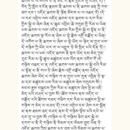
ཆགས་པ་ལ་སོགས་པ་ནི་མིང་གི་རྣམ་གྲངས་སུ་བཤད་དོ། །
བོད་ཀྱི་སློབ་དཔོན་རྣམས་ནི་ཆགས་པ་ནི་ཆགས་ཅན་གྱི་གང་
ཟག་དང་། འདོད་ཆགས་ནི་ཉོན་མོངས་པ་ལ་འཆད་དོ། །དེ་
ལ་རང་འགྲེལ་ལས་འདོད་ཆགས་དང་ཆགས་པ་དག་རིམ་
གྱིས་སྐྱེ་བ་ཞེས་ཞེན་པ་ཆུང་འབྲིང་ཆེ་གསུམ་གྱི་རིམ་པ་ཡིན་
པས་ཆགས་པ་ལས་འདོད་ཆགས་རིམ་གྱིས་སྐྱེ་བ་སྟོན་པ་ནི་
འདོད་ཆགས་སྔ་རོལ་ན་ཞེས་པ་སྟེ་རྗེས་འགྲོ་བརྗོད་པ་ཡིན།
དེ་འགོག་པ་ནི་ཆགས་པ་ཞེས་པ་སྟེ་ཡོད་པ་ཉིད་མ་གྲུབ་པས་
དེ་གཉིས་ཀྱི་ཡོད་པར་ག་ལ་འགྱུར་ཏེ་མི་སྲིད་པའི་དོན་ཏོ། །
ཆགས་པ་ལ་ཡང་འདོད་ཆགས་ནི་སྔར་ཡོད་དམ་མེད་ཀྱང་
རུང་རིམ་པ་སྟེ་ཚུལ་མཚུངས་པས་འོག་ནས་འགོག་གོ །དེ་
གཉིས་འཆད་པ་ན་འདོད་ཆགས་ལས་ཆགས་པ་སྐྱེ་བའི་རིམ་
པ་སྟོན་པ་ནི་གལ་ཏེ་ཞེས་རྗེས་འགྲོ་བརྗོད་ནས། འདོད་
ཆགས་ཞེས་ཡོད་པ་གཉིས་ཀ་མ་གྲུབ་པས་སུན་འབྱིན་ཏེ་སྔ་
མ་དང་མཚུངས་པས་རིམ་པ་མཚུངས་ཞེས་གསུངས་སོ། །
སངས་རྒྱས་བསྐྱངས་ཀྱིས་རིམ་པ་མཚུངས་ཞེས་ཕྱི་མ་འདི་
མེད་པའི་བཤད་པ་བྱས་སོ། །ཚིག་གསལ་ནས་འདོད་པ་
བརྗོད་པའི་ཚིགས་བཅད་གཅིག་དང་རིམ་པ་མཚུངས་ཕྱི་མ་
གཉིས་ཀ་མེད་པ་བཤད་དོ། །རང་འགྲེལ་དང་ཤེས་རབ་སྒྲོན་
མ་ནས་ཐམས་ཅད་བཤད་ནས་དེ་གཉིས་ལྟོས་པའི་དཔེ་ཕ་
དང་བུ་ལ་བྱས་སོ། །གཉིས་པ་དེ་གཉིས། ཅིག་ཅར་སྐྱེ་བ་
དགག་པ་ནི་དེ་གཉིས་ནི་སེམས་དང་སེམས་བྱུང་ཡིན་ཏེ་
འདོད་ཆགས་ཀྱིས་ཆགས་པར་བྱས་པའི་སེམས་ལ་ཆགས་པ་