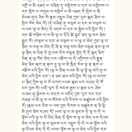
འགྲོ་བ་མི་འཐད་པ་བཞིན་དུ་བསྲེགས་པ་དང་མ་བསྲེགས་པ་
དང་སྲེག་པ་གསུམ་ལ་བསྲེག་པ་མི་འཐད་དེ་སྲེག་པ་ནི་
མེའམ་བུད་ཤིང་གི་རྣམ་འགྱུར་ཡིན་ཀྱང་རུང་སྐད་ཅིག་ལ་
སྲེག་ལོང་མེད་དོ། །དེ་བཞིན་དུ་བལྟས་པ་དང་མ་བལྟས་པ་
ལ་ཡང་ལྟ་བ་མེད། དེ་འདས་པ་དང་མ་སྐྱེས་པའི་ཕྱིར་རོ། །
གང་ཚེ་གཉིས་ཀ་ལ་མི་ལྟ་བ་དེའི་ཚེ་ཅུང་ཟད་ལྟ་བར་ཞེས་
སྦྱར་རོ། །བལྟས་པ་དང་མ་བལྟས་པ་ལ་ལྟ་བ་མེད་ཀྱང་ལྟ་བ་
ཉིད་ལ་བལྟ་བ་ཡོད་དོ་ཞེ་ན་བལྟ་བས་ཞེས་བསྟན་ནས་ལྟ་བ་
ལྟ་ཉིད་མ་ཡིན་ཏེ་བྱ་བས་ངེས་བསྟན་བྱེད་དེ་དེ་སྐད་ཅིག་
ཡིན་ན་ལྟ་ལོང་མེད་པར་འཇིག་ལ། དེ་འཁྲིགས་པའི་རྒྱུན་
མེད་ཅིང་རྟག་ན་རྟག་ཏུ་ལྟ་བ་མི་སྲིད་རེས་ལྟ་ན་རྟག་པ་
འཇིག་པའི་ཕྱིར་རོ། །ལྟ་བ་མིན་པའང་མི་ལྟ་སྟེ་ལྟ་བའི་བྱ་བ་
མེད་པའི་ཕྱིར་དང་། ཧ་ཅང་ཐལ་བའི་ཕྱིར་རོ། །ལྟ་བ་བཀག་
པ་ཉིད་ཀྱིས་ལྟ་བ་པོ་བཀག་པའང་རྣམ་པར་བཤད་དེ་གོ་
བར་བྱས་སོ། །འདི་ལྟར་དེ་སངས་རྒྱས་པ་རྣམ་པར་ཤེས་
པའམ། མུ་སྟེགས་པ་བདག་ལ་འདོད་ཀྱང་རུང་རང་དང་
གཞན་ལ་མི་ལྟ་བ་ལ་སོགས་པའི་རིགས་པ་མཚུངས་པའི་ཕྱིར་
རོ། །རྣམ་པར་ངེས་པ་ལས་ཀྱང་རིགས་པ་མཚུངས་ན་ཅི་སྟེ་
མི་གྲུབ་ཅེས་བཤད་དོ། །ཡང་ལྟ་བ་མ་སྤངས་ཏེ་ལྟ་བ་དེ་ལ་
ལྟོས་པའི་ལྟ་བ་པོ་ཡོད་མིན་ཏེ་ལྟོས་ས་ལྟ་བ་མེད་པས་དེའང་
མེད་པའི་ཕྱིར་ལྟ་བ་སྤངས་པར་འགྱུར་ཏེ་དེ་ལ་མ་ལྟོས་པའི་
ལྟ་པོའང་མེད་དེ་དེ་ལའང་ལྟོས་ས་ལྟ་བ་མེད་པའི་ཕྱིར་དང་