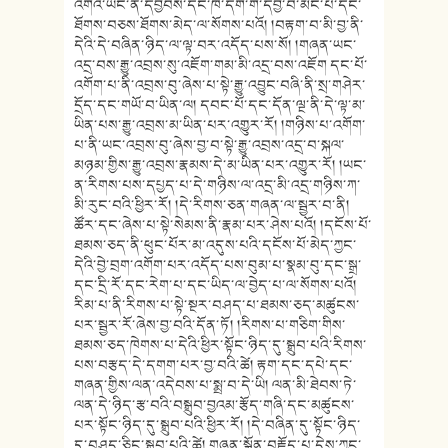
འགའ་ཡང་ནི་དབྱིབས་དང་ཁ་དོག་གི་དབྱེ་བ་མང་པོ་དང་
ཐོགས་བཅས་ཐོགས་མེད་ལ་སོགས་པའོ། །བརྟག་བ་མི་བྱ་ནི་
དེའི་དེ་བཞིན་ཉིད་ལ་ལྟ་བར་འདོད་པས་སོ། །གཞན་ཡང་
འདྲ་བས་རྒྱུ་འབྲས་སུ་འཇོག་གམ་མི་འདྲ་བས་འཇོག དང་པོ་
འགོག་པ་ནི་འབྲས་བུ་ཞེས་པ་སྟེ་རྒྱུ་འབྱུང་བཞི་ནི་སྲ་གཤེར་
དྲོད་དང་གཡོ་བ་ཡིན་ལ། དབང་པོ་དང་དོན་ལྔ་ནི་དེ་ལྟ་མ་
ཡིན་པས་རྒྱུ་འབྲས་མ་ཡིན་པར་འགྱུར་རོ། །གཉིས་པ་འགོག་
པ་ནི་ཡང་འབྲས་བུ་ཞེས་བྱ་བ་སྟེ་རྒྱུ་འབྲས་འདྲ་བ་སྐལ་
མཉམ་གྱིས་རྒྱུ་འབྲས་རྣམས་དེ་མ་ཡིན་པར་འགྱུར་རོ། །ཡང་
ན་རིགས་པས་དཔྱད་པ་དེ་གཉིས་ལ་འདྲ་མི་འདྲ་གཉིས་ཀ་
མི་རུང་བའི་ཕྱིར་རོ། །དེ་རིགས་ཅན་གཞན་ལ་སྦྱར་བ་ནི།
ཚོར་དང་ཞེས་པ་སྟེ་སེམས་ནི་རྣམ་པར་ཤེས་པའོ། །དངོས་པོ་
ཐམས་ཅད་ནི་ཕུང་པོར་མ་འདུས་པའི་དངོས་པོ་མེད་ཀྱང་
དེའི་བྱེ་བྲག་འགོག་པར་འདོད་པས་བུམ་པ་སྣམ་བུ་དང་སྒྲ་
དང་དྲི་རོ་དང་རེག་པ་དང་ཡིད་ལ་བྱེད་པ་ལ་སོགས་པའོ།
རིམ་པ་ནི་རིགས་པ་སྟེ་སྔར་བཤད་པ་ཐམས་ཅད་མཚུངས་
པར་སྦྱར་རོ་ཞེས་བྱ་བའི་དོན་ཏོ། །རིགས་པ་གཅིག་གིས་
ཐམས་ཅད་ཁེགས་པ་དེའི་ཕྱིར་སྟོང་ཉིད་དུ་སྒྲུབ་པའི་རིགས་
པས་བརྩད་དེ་དགག་པར་བྱ་བའི་ཚེ། རྟག་དང་དཔེ་དང་
གཞན་གྱིས་ལན་འདེབས་པ་སྨྲ་བ་དེ་ཡི། ལན་མི་ཐེབས་ཏེ་
ལན་དེ་ཉིད་རྩ་བའི་བསྒྲུབ་བྱའམ་རྩོད་གཞི་དང་མཚུངས་
པར་སྟོང་ཉིད་དུ་སྒྲུབ་པའི་ཕྱིར་རོ། །དེ་བཞིན་དུ་སྟོང་ཉིད་
དུ་བཤད་ཅིང་སྒྲུབ་པའི་ཚེ། གཞན་སྐྱོན་བརྗོད་པ་དེས་ཀྱང་