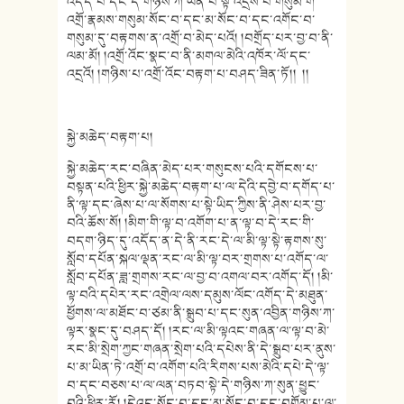
འདོད་པ་དང་དེ་གཉིས་ཀ་ཡིན་པ་སྟེ་འདྲེས་པ་གསུམ་ག་
འགྲོ་རྣམས་གསུམ་སོང་བ་དང་མ་སོང་བ་དང་འགོང་བ་
གསུམ་དུ་བརྟགས་ན་འགྲོ་བ་མེད་པའོ། །བགྲོད་པར་བྱ་བ་ནི་
ལམ་མོ། །འགྲོ་འོང་སྣང་བ་ནི་མགལ་མེའི་འཁོར་ལོ་དང་
འདྲའོ། །གཉིས་པ་འགྲོ་འོང་བརྟག་པ་བཤད་ཟིན་ཏོ།། །།
སྐྱེ་མཆེད་བརྟག་པ།
སྐྱེ་མཆེད་རང་བཞིན་མེད་པར་གསུངས་པའི་དགོངས་པ་
བསྟན་པའི་ཕྱིར་སྐྱེ་མཆེད་བརྟག་པ་ལ་དེའི་དབྱེ་བ་དགོད་པ་
ནི་ལྟ་དང་ཞེས་པ་ལ་སོགས་པ་སྟེ་ཡིད་ཀྱིས་ནི་ཤེས་པར་བྱ་
བའི་ཆོས་སོ། །མིག་གི་ལྟ་བ་འགོག་པ་ན་ལྟ་བ་དེ་རང་གི་
བདག་ཉིད་དུ་འདོད་ན་དེ་ནི་རང་དེ་ལ་མི་ལྟ་སྟེ་རྟགས་སུ་
སློབ་དཔོན་སྐལ་ལྡན་རང་ལ་མི་ལྟ་བར་གྲགས་པ་འགོད་ལ་
སློབ་དཔོན་ཟླ་གྲགས་རང་ལ་བྱ་བ་འགལ་བར་འགོད་དོ། །མི་
ལྟ་བའི་དཔེར་རང་འགྲེལ་ལས་དམུས་ལོང་འགོད་དེ་མཐུན་
ཕྱོགས་ལ་མཐོང་བ་ཙམ་ནི་སྒྲུབ་པ་དང་སུན་འབྱིན་གཉིས་ཀ་
ལྟར་སྣང་དུ་བཤད་དོ། །རང་ལ་མི་ལྟའང་གཞན་ལ་ལྟ་བ་མེ་
རང་མི་སྲེག་ཀྱང་གཞན་སྲེག་པའི་དཔེས་ནི་དེ་སྒྲུབ་པར་ནུས་
པ་མ་ཡིན་ཏེ་འགྲོ་བ་འགོག་པའི་རིགས་པས་མེའི་དཔེ་དེ་ལྟ་
བ་དང་བཅས་པ་ལ་ལན་བཏབ་སྟེ་དེ་གཉིས་ཀ་སུན་ཕྱུང་
བའི་ཕྱིར་རོ། །དེའང་སོང་བ་དང་མ་སོང་བ་དང་བགོམ་པ་ལ་