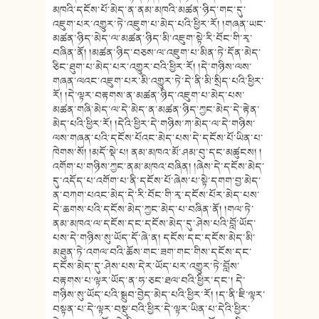
མཁའི་དངོས་པོ་མེད་ན་ནམ་མཁའི་མཚན་ཉིད་གང་དུ་
འཇུག་པར་འགྱུར་ཏེ་འཇུག་པ་མེད་པའི་ཕྱིར་རོ། །གཞན་ཡང་
མཚན་ཉིད་མེད་ལ་མཚན་ཉིད་མི་འཇུག་སྟེ་རི་བོང་གི་རྭ་
བཞིན་ནོ། །མཚན་ཉིད་བཅས་ལ་འཇུག་པ་མིན་ཏེ་དོན་མེད་
ཅིང་ཐུག་པ་མེད་པར་འགྱུར་བའི་ཕྱིར་རོ། །དེ་གཉིས་ལས་
གཞན་ལའང་འཇུག་པར་མི་འགྱུར་ཏེ་དེ་ནི་མི་སྲིད་པའི་ཕྱིར་
རོ། །དེ་ལྟར་བརྟགས་ན་མཚན་ཉིད་འཇུག་པ་མེད་པས་
མཚན་གཞི་མེད་ལ་དེ་མེད་ན་མཚན་ཉིད་ཀྱང་མེད་དེ་རྟེན་
མེད་པའི་ཕྱིར་རོ། །དེའི་ཕྱིར་དེ་གཉིས་ཀ་མེད་ལ་དེ་གཉིས་
ལས་གཞན་པའི་དངོས་པོའང་མེད་པས་དེ་དངོས་པོ་ཡིན་པ་
ཁེགས་སོ། །མདོ་སྡེ་པ། ནམ་མཁའ་མོ་ཤམ་བུ་དང་མཚུངས། །
འགོག་པ་གཉིས་ཀྱང་ནམ་མཁའ་བཞིན། །ཞེས་དེ་དངོས་མེད་
དུ་འདོད་པ་འགོག་པ་ནི་དངོས་པོ་ཞེས་པ་སྟེ་དགག་བྱ་མེད་
ན་བཀག་པའང་མེད་དེ་རི་བོང་གི་རྭ་དངོས་པོར་མེད་པས་
དེ་ཆགས་པའི་དངོས་མེད་ཀྱང་མེད་པ་བཞིན་ནོ། །གལ་ཏེ་
ནམ་མཁའ་ལ་དངོས་དང་དངོས་མེད་དུ་ཤེས་པའི་བློ་ཡོད་
པས་དེ་གཉིས་སུ་ཡོད་དོ་ཞེ་ན། དངོས་དང་དངོས་མེད་མི་
མཐུན་ཏེ་འགལ་བའི་ཆོས་གང་ཟག་གང་གིས་དངོས་དང་
དངོས་མེད་དུ་ཤེས་པས་དེར་ཡོད་པར་འགྱུར་ཏེ་བློས་
བརྟགས་པ་ལྟར་ཡོད་ན་ཧ་ཅང་ཐལ་བའི་ཕྱིར་དང་། དེ་
གཉིས་སུ་ཡོད་པའི་སྒྲུབ་བྱེད་མེད་པའི་ཕྱིར་རོ། །ད་ནི་ཇི་ལྟར་
བསྟན་པ་དེ་ལྟར་བསྡུ་བའི་ཕྱིར་དེ་ལྟར་ཡིན་པ་དེའི་ཕྱིར་