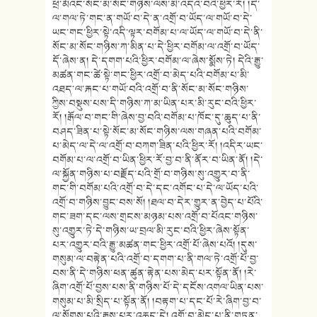
ཕྲ་མོའང་སོང་མ་སོང་གཉིས་ལས་མི་འདའ་བའི་ཕྱིར་རོ། །དེ་
ལ་གལ་ཏེ་གང་ན་གཡོ་བ་དེ་ན་འགྲོ་བ་ཡོད་ལ་གཡོ་བ་དེ་
ཡང་གང་ཕྱིར་སྟེ་འདི་ལྟར་བགོམ་པ་ལ་ཡོད་ལ་གཡོ་བ་དེ་ནི་
སོང་མ་སོང་གཉིས་ཀ་མིན་པ་དེ་ཕྱིར་བགོམ་ལ་འགྲོ་བ་ཡོད་
དོ་ཞེས་ན། དེ་དགག་པའི་ཕྱིར་བགོམ་ལ་ཞེས་སྨོས་ཏེ། དེའི་རྒྱུ་
མཚན་གང་ཚེ་སྟེ་གང་ཕྱིར་འགྲོ་བ་མེད་པའི་བགོམ་པ་མི་
འཐད་ལ་རྐང་པ་གཡོ་བའི་འགྲོ་བ་ནི་སོང་མ་སོང་གཉིས་
ཀྱིས་བསྡུས་པས་དི་གཉིས་ཀ་མ་ཡིན་པར་མི་རུང་བའི་ཕྱིར་
རོ། །རྒོལ་བ་གང་གི་ཞེས་བྱ་བའི་བགོམ་པ་ཁོང་དུ་ཆུད་པ་ནི་
བཤད་ཟིན་པ་སྟེ་སོང་མ་སོང་གཉིས་ལས་གཞན་པའི་བགོམ་
པ་མེད་ལ་དེ་ལ་འགྲོ་བ་བཀག་ཟིན་པའི་ཕྱིར་རོ། །འདིར་ཡང་
བགོམ་པ་ལ་འགྲོ་བ་ཡིན་ཕྱིར་རོ་བྱ་བ་ནི་ནོར་བ་ཡིན་ནོ། །དེ་
ལ་སྐྱོན་གཉིས་པ་བརྗོད་པའི་གྲོ་བ་གཉིས་སུ་འགྱུར་བ་ནི་
གང་གི་བགོམ་པའི་འགྲོ་བ་དེ་དང་འགོང་པ་དེ་ལ་ཡོད་པའི་
འགྲོ་བ་གཉིས་བྱུང་བས་སོ། །ཐལ་བ་དེར་གྱུར་ན་བྱེད་པ་པོའི་
གང་ཟག་དང་ལས་གྲངས་མཉམ་པས་འགྲོ་བ་པོའང་གཉིས་
སུ་འགྱུར་ཏེ་དེ་གཉིས་ཡ་བྲལ་མི་རུང་བའི་ཕྱིར་ཞེས་སྟོན་
པར་འགྱུར་བའི་རྒྱུ་མཚན་གང་ཕྱིར་འགྲོ་པོ་ཞེས་པའོ། །དུས་
གསུམ་ལ་བརྟེན་པའི་འགྲོ་བ་དགག་པ་ནི་གལ་ཏེ་འགྲོ་པོ་བྱ་
བས་ནི་དེ་གཉིས་ཕན་ཚུན་རྟེན་པས་མེད་པར་སྟོན་ནོ། །རེ་
ཞིག་འགྲོ་པོ་བྱས་པས་ནི་གཉིས་པོ་དེ་དངོས་འགལ་ཡིན་པས་
གསུམ་པ་མི་སྲིད་པ་སྟོན་ནོ། །བརྟག་པ་དང་པོ་རེ་ཞིག་བྱ་བ་
ལ་སོགས་པའི་རྒྱས་པར་འཆད་དེ། འགྲོ་བ་མེད་པ་ནི་གཏན་