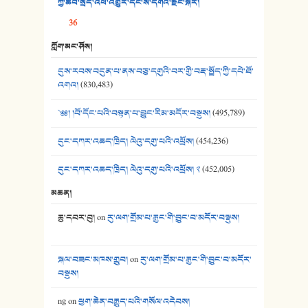
ཀྱི་ཆབ་སྲིད་འཕོ་འགྱུར་དང་ས་དགའ་རྫོང་སྐོར།
39. དྲིལ་བུའི་སྐལ་སྒྲ། - ཟླ་སྒྲོན།
36
40. ང་ཚོ་ཕན་ཚུན་མཇལ་ནས། - ཟླ་སྒྲོན།
ཀློག་མང་ཤོས།
41. མཚན་ཚོགས་ཞབས་བྲོ་སྣ་མང་། - བོད་གཞས་ཕྱོགས་བསྒྲིགས།
དུས་རབས་བདུན་པ་ནས་བཅུ་དགུའི་བར་གྱི་བརྡ་སྤྲོད་ཀྱི་དཔེ་ཐོ་
འགའ།
(830,483)
༄༅། །བོ་དོང་པའི་བསྟན་པ་བྱུང་རིམ་མདོར་བསྡུས།
(495,789)
དུང་དཀར་འཆད་ཁྲིད། ལེའུ་དགུ་པའི་འཕྲོས།
(454,236)
དུང་དཀར་འཆད་ཁྲིད། ལེའུ་དགུ་པའི་འཕྲོས། ༢
(452,005)
མཆན།
ཆུ་དབར་བུ།
on
རུ་ལག་གྲོམ་པ་རྒྱང་གི་བྱུང་བ་མདོར་བསྡུས།
སྐལ་བཟང་མཁས་གྲུབ།
on
རུ་ལག་གྲོམ་པ་རྒྱང་གི་བྱུང་བ་མདོར་
བསྡུས།
ng
on
ཕྱག་ཆེན་བརྒྱུད་པའི་གསོལ་འདེབས།