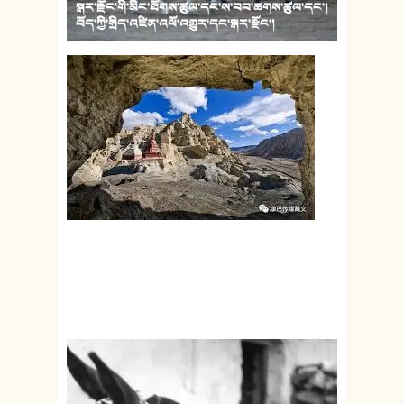
སྒར་རྫོང་གི་མིང་ཐོགས་ཚུལ་དང་ས་བབ་ཆགས་ཚུལ་དང་།
བོད་ཀྱི་སྲིད་འཛིན་འཕོ་འགྱུར་དང་སྒར་རྫོང་།
མངའ་རིས་སྒར་དཔོན་དང་སྤྱི་ཁྱབ་རིམ་བྱུང་།