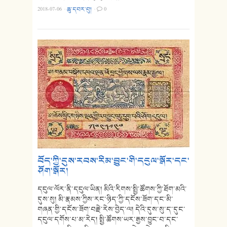
2018-07-06
·
ཆུ་དབར་བུ།
·
0
བོད་ཀྱི་དུས་རབས་རིམ་བྱུང་གི་དངུལ་སྒོར་དང་
ཤོག་སྒོར།
དངུལ་ལོར་ནི་དངུལ་ཡིན། མིའི་རིགས་སྤྱི་ཚོགས་ཀྱི་ཐོག་མའི་
དུས་སུ། མི་རྣམས་ཀྱིས་རང་ཉིད་ཀྱི་དངོས་ཟོག་དང་མི་
གཞན་གྱི་དངོས་ཟོག་བརྗེ་རེས་བྱེད་ལ། དེའི་དུས་སུ་ད་དུང་
དངུལ་དགོས་པ་མ་རེད། སྤྱི་ཚོགས་ཡར་རྒྱས་བྱུང་བ་དང་