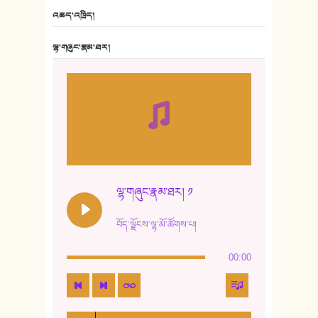
6. ཆོལ་གསུམ་བྲོ་གཞས། - སྒྲོན་གསལ།
འཆད་འཁྲིད།
7. ལྷག་སྒྲོན་ལགས།
ལྷ་གཞུང་རྣམ་ཐར།
8. ཆང་གཞས།
9. ཆང་གཞས། ༢
10. ཆང་གཞས། ༣
11. ལོ་གསར།
12. ལོ་གསར། ༢
ལྷ་གཞུང་རྣམ་ཐར། ༡
13. ཆུང་འདྲིས། - ཟླ་སྒྲོན།
བོད་ལྗོངས་ལྷ་མོ་ཚོགས་པ།
14. སྙིང་རྗེ་མོ། - ཚེ་འགྱུར་མེད།
00:00
15. ཤམ་པ་ལ་ཡི་སྲས་མོ།
16. ལྷ་བུ་དར་བུ།