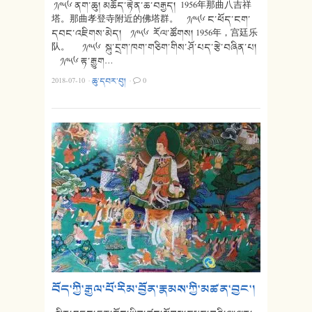
༡༩༥༦ ནག་ཆུ། མཆོད་རྟེན་ཆ་བརྒྱད། 1956年那曲八吉祥
塔。那曲孝登寺附近的佛塔群。 ༡༩༥༦ ང་ཕོད་ངག་
དབང་འཇིགས་མེད། ༡༩༥༦ རོལ་ཚོགས། 1956年，宫廷乐
队。 ༡༩༥༦ སྐུ་དྲག་ཁག་གཅིག་གིས་ཤོ་པད་རྩེ་བཞིན་པ།
༡༩༥༦ རྟ་རྒྱུག…
2018-07-10
·
ཆུ་དབར་བུ།
·
0
བོད་ཀྱི་རྒྱལ་པོ་རིམ་བྱོན་རྣམས་ཀྱི་མཚན་བྱང་།