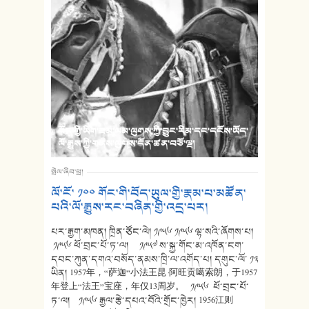
བོད་ཀྱི་ཡིག་ཟམ་ལམ་ལུགས་ཀྱི་བྱུང་རིམ་དང་དངོས་ཡོད་
ལོ་རྒྱུས་ཀྱི་གནས་ལུགས་དོན་ཚན་བཅོ་ལྔ།
སྤེལ་ཞིབ་ཕྲ།
ལོ་ངོ་ ༡༠༠ གོང་གི་བོད་ཡུལ་གྱི་རྣམ་པ་མཚོན་
པའི་ལོ་རྒྱུས་རང་བཞིན་གྱི་འདྲ་པར།
པར་རྒྱག་མཁན། ཁྲིན་ཙོང་ལེ། ༡༩༥༦ ༡༩༥༦ ལྷ་སའི་ཞོགས་པ།
༡༩༥༦ ཕོ་བྲང་པོ་ཏ་ལ། ༡༩༥༧ ས་སྐྱ་གོང་མ་འཁོན་ངག་
དབང་ཀུན་དགའ་བསོད་ནམས་ཁྲི་ལ་འགོད་པ། དགུང་ལོ་ ༡༣
ཡིན། 1957年，“萨迦”小法王昆·阿旺贡噶索朗，于1957
年登上“法王”宝座，年仅13周岁。 ༡༩༥༦ ཕོ་བྲང་པོ་
ཏ་ལ། ༡༩༥༦ རྒྱལ་རྩེ་དཔའ་བོའི་གྲོང་ཁྱེར། 1956江则