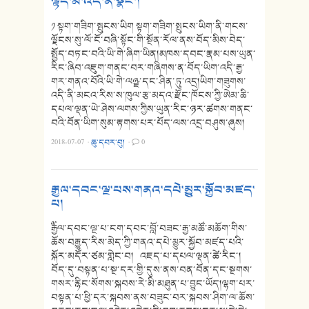
ལྟད་མོ་འདི་ན་སྣང་།
༡ སྟག་གཟིག་སྤུངས་ཡིག སྟག་གཟིག་སྤུངས་ཡིག་ནི་གངས་
ལྗོངས་སུ་ལོ་ངོ་བཞི་སྟོང་གི་སྔོན་རོལ་ནས་བོད་མིས་བེད་
སྤྱོད་བཏང་བའི་ཡི་གེ་ཞིག་ཡིན།མཁས་དབང་རྣམ་པས་ཡུན་
རིང་ཞིབ་འཇུག་གནང་བར་གཞིགས་ན་བོད་ཡིག་འདི་རྒྱ་
གར་གནའ་བོའི་ཡི་གེ་ལཉྫ་དང་ཤིན་ཏུ་འདྲ།ཡིག་གཟུགས་
འདི་ནི་མངའ་རིས་ས་ཁུལ་རྩ་མདའ་རྫོང་ཁོངས་ཀྱི་ཨེམ་ཆི་
དཔལ་ལྡན་ཡེ་ཤེས་ལགས་ཀྱིས་ཡུན་རིང་ཉར་ཚགས་གནང་
བའི་བོན་ཡིག་སུམ་རྟགས་པར་པོད་ལས་འདྲ་བཤུས་ཞུས།
2018-07-07
·
ཆུ་དབར་བུ།
·
0
༸རྒྱལ་དབང་ལྔ་པས་གནའ་དཔེ་མྱུར་སྐྱོབ་མཛད་
པ།
༸རྒྱལ་དབང་ལྔ་པ་ངག་དབང་བློ་བཟང་རྒྱ་མཚོ་མཆོག་གིས་
ཆོས་བརྒྱུད་རིས་མེད་ཀྱི་གནའ་དཔེ་མྱུར་སྐྱོབ་མཛད་པའི་
སྐོར་མདོར་ཙམ་གླེང་བ། འཇད་པ་དཔལ་ལྡན་ཚེ་རིང་།
བོད་དུ་བསྟན་པ་སྔ་དར་གྱི་དུས་ནས་བན་བོན་དང་སྔགས་
གསར་རྙིང་སོགས་སྐབས་རེ་མི་མཐུན་པ་བྱུང་ཡོད།ལྷག་པར་
བསྟན་པ་ཕྱི་དར་སྐབས་ནས་བཟུང་བར་སྐབས་ཤིག་ལ་ཆོས་