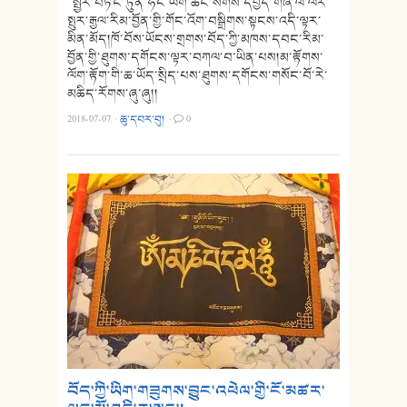
སྤྱིར་བཏང་ཏུན་ཧོང་ཡིག་ཚང་སོགས་དཔྱད་གཞི་ལ་ལར་
སྤུར་རྒྱལ་རིམ་བྱོན་གྱི་གོང་འོག་བསྒྲིགས་སྟངས་འདི་ལྟར་
མིན་མོད།ཁོ་བོས་ཡོངས་གྲགས་བོད་ཀྱི་མཁས་དབང་རིམ་
བྱོན་གྱི་ཐུགས་དགོངས་ལྟར་བཀལ་བ་ཡིན་པས།མ་རྟོགས་
ལོག་རྟོག་གི་ཆ་ཡོད་སྲིད་པས་ཐུགས་དགོངས་གསོང་བོ་རེ་
མཆིད་རོགས་ཞུ་ཞུ།།
2018-07-07
·
ཆུ་དབར་བུ།
·
0
བོད་ཀྱི་ཡིག་གཟུགས་བྱུང་འཕེལ་གྱི་ངོ་མཚར་