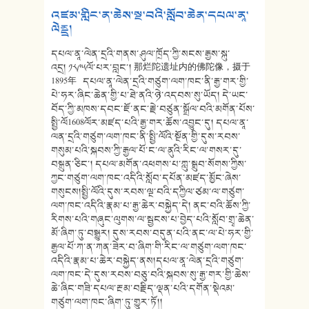
འཛམ་གླིང་ན་ཆེས་སྔ་བའི་སློབ་ཆེན་དཔལ་ནཱ་
ལེནྡྲ།
དཔལ་ནཱ་ལེན་དྲའི་གནས་ཤུལ་ཁྲོད་ཀྱི་སངས་རྒྱས་སྐུ་
འདྲ། ༡༨༩༥ལོ་པར་བླང་། 那烂陀遗址内的佛陀像，摄于
1895年 དཔལ་ནཱ་ལེན་དྲའི་གཙུག་ལག་ཁང་ནི་རྒྱ་གར་གྱི་
པེ་ཧར་ཞིང་ཆེན་གྱི་པ་ཐེ་ནའི་ཉེ་འདབས་སུ་ཡོད། དེ་ཡང་
བོད་ཀྱི་མཁས་དབང་ཇོ་ནང་རྗེ་བཙུན་སྒྲོལ་བའི་མགོན་པོས་
སྤྱི་ལོ1608ལོར་མཛད་པའི་རྒྱ་གར་ཆོས་འབྱུང་དུ། དཔལ་ནཱ་
ལན་དྲའི་གཙུག་ལག་ཁང་ནི་སྤྱི་ལོའི་སྔོན་གྱི་དུས་རབས་
གསུམ་པའི་སྐབས་ཀྱི་རྒྱལ་པོ་ང་ལ་ནུའི་རིང་ལ་གསར་དུ་
བསྐྲུན་ཅིང་། དཔལ་མགོན་འཕགས་པ་ཀླུ་སྒྲུབ་སོགས་ཀྱིས་
ཀྱང་གཙུག་ལག་ཁང་འདིའི་སློབ་དཔོན་མཛད་མྱོང་ཞེས་
གསུངས།སྤྱི་ལོའི་དུས་རབས་ལྔ་བའི་དཀྱིལ་ཙམ་ལ་གཙུག་
ལག་ཁང་འདིའི་རྣམ་པ་རྒྱ་ཆེར་བསྐྱེད་དེ། ནང་བའི་ཆོས་ཀྱི་
རིགས་པའི་གཞུང་ལུགས་ལ་སྦྱངས་པ་བྱེད་པའི་སློབ་གྲྭ་ཆེན་
མོ་ཞིག་ཏུ་བསྒྱུར། དུས་རབས་བདུན་པའི་ནང་ལ་པེ་ཧར་གྱི་
རྒྱལ་པོ་ཀ་ན་ཀན་ཟེར་བ་ཞིག་གི་རིང་ལ་གཙུག་ལག་ཁང་
འདིའི་རྣམ་པ་ཆེར་བསྐྱེད་ནས།དཔལ་ནཱ་ལེན་དྲའི་གཙུག་
ལག་ཁང་དེ་དུས་རབས་བཅུ་བའི་སྐབས་སུ་རྒྱ་གར་གྱི་ཆེས་
ཆེ་ཞིང་གཟི་དཔལ་རྔམ་བརྗིད་ལྡན་པའི་དགོན་སྡེའམ་
གཙུག་ལག་ཁང་ཞིག་ཏུ་གྱུར་ཏོ།།