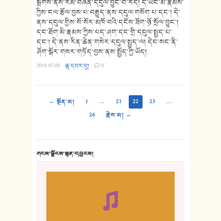
སྦྲགས་ནས་རིམ་བཞིན་དངུལ་བྱུང་བ་རེད། དེ་ཡང་མི་རྣམས་
ཀྱིས་ངལ་རྩོལ་བྱས་པ་བརྒྱུད་ནས་དངུལ་གསོག་པ་དང་། དེ་
ནས་དངུལ་གྱིས་སོ་སོར་མཁོ་བའི་དངོས་ཟོག་ཉོ་སྲོལ་བྱུང་།
དང་ཐོག་མི་རྣམས་ཀྱིས་པད་ཤག་དང་གྲི་དངུལ་སྤྱད་པ་
དང་། དེ་ནས་རིན་ཆེན་གསེར་དངུལ་སྤྱད་ལ། དེང་སང་ནི་
ཤོག་སྒོར་གསར་གཏོད་བྱས་ནས་སྤྱོད་ཀྱི་ཡོད།
2018-07-05
·
ཆུ་དབར་བུ།
·
0
← སྔོན་མ།
1
…
21
22
23
…
26
རྗེས་མ། →
གངས་ལྗོངས་སྙན་དབྱངས།