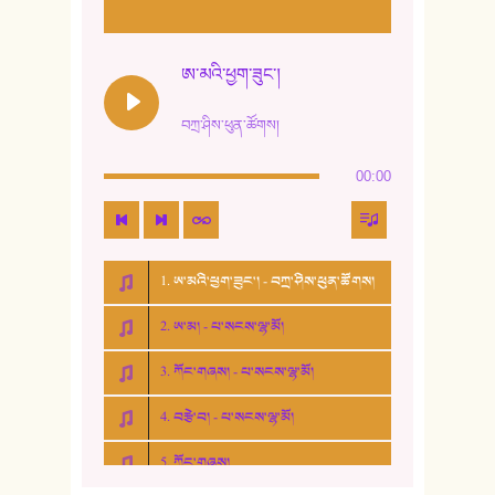
ཨ་མའི་ཕྱག་ཟུང་།
བཀྲ་ཤིས་ཕུན་ཚོགས།
00:00
1. ཨ་མའི་ཕྱག་ཟུང་། - བཀྲ་ཤིས་ཕུན་ཚོགས།
2. ཨ་མ། - པ་སངས་ལྷ་མོ།
3. ཀོང་གཞས། - པ་སངས་ལྷ་མོ།
4. བརྩེ་བ། - པ་སངས་ལྷ་མོ།
5. ཀོང་གཞས།