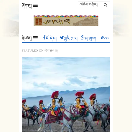
ཤོག་བུ།
སྡེ་ཚན།
ངོ་དེབ།
ཀྲུའི་ཀྲར།
གུ་ཀུལ།+
rss
FEATURED ON ཡིག་ཚགས།