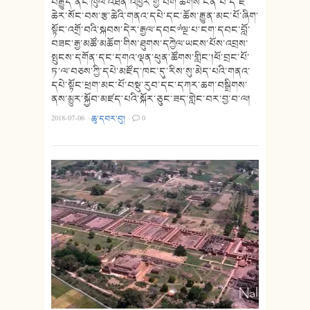
བརྒྱུད་ནང་ཁུལ་འཐེན་འཁྱེར་གྱི་བག་ཆགས་ངན་པ་དེ་ཇེ་
ཆེར་སོང་བས་རྩ་ཆེའི་གནའ་དཔེ་དང་ཆོས་རྒྱུན་མང་པོ་ཞིག་
སྟོང་འགྲོ་བའི་སྐབས་དེར་རྒྱལ་དབང༧ལྔ་པ་ངག་དབང་བློ་
བཟང་རྒྱ་མཚོ་མཆོག་གིས་ཐུགས་དཀྱེལ་ཡངས་པོས་འབྲས་
སྤུངས་དགོན་དང་དགའ་ལྡན་ཕུན་ཚོགས་གླིང་།ཕོ་བྲང་པོ་
ཏ་ལ་བཅས་ཀྱི་དཔེ་མཛོད་ཁང་དུ་རིས་སུ་མེད་པའི་གནའ་
དཔེ་སྟོང་ཕྲག་མང་པོ་བསྡུ་རུབ་དང་དཀར་ཆག་བསྒྲིགས་
ནས་མྱུར་སྐྱོབ་མཛད་པའི་སྐོར་ཅུང་ཟད་གླེང་བར་བྱ་བ་ལ།
2018-07-06
·
ཆུ་དབར་བུ།
·
0