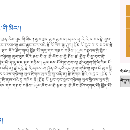
་གི་མིང་།
་ཕྲན་རིམ་བྱུང་གི་མིང་། རྒྱལ་ཕྲན་ཡུལ་ཡུལ་ན། མཁར་བུ་རེ་རེ་ན་གནསྟེ། རྒྱལ་
་རང་(རབ)ལ།། ཞང་ཞུང་ངར་པའི་རྗོ་བོ་ལིག་སྙ་ཤུར། བློན་པོ་ཁྱུང་པོ་ར་སངས་རྗེ་
ྗེ་རྩང་རྗེའི་ཐོད་ཀར། བློན་པོ་སུརུ་དང་གནང་གཉིས།། ཡུལ་གནུབས་ཀྱི་གླིང་
ོ་གཉིས།། ཡུལ་མྱང་རོའི་ཤམ་པོ་ན། རྗེ་ལོང་མ་གྱི་བྲོམ་ཚ། བློན་པོ་མྱ་དང་བྲེ་
ོ། བློན་པོ་ཤེ་འུ་དང་སུག་གཉིས།། ཡུལ་ངས་པོའི་ཁྲ་སུམ་ན། རྗེ་དགུག་གྲི་འི་ཟིང་པོ་
ཞི་ན། རྗེ་དབྱེ་རྗེ་འི་མཁར་པ། བློན་པོ་དབོ་དང་རྡུག་གཉིས།། ཡུལ་འོ་ཡུལ་གྱི་
སྡེ་ཚན
དབའས་གཉིས།། ཡུལ་རྔེགས་ཡུལ་གྱི་གྲུ་བཞི་ན། རྗེ་རྔོགས་རྗེའི་ལ་བྲང་། བློན་པོ་
ེ་ནམ་པའི་བུ་གསེར་ཏི། བློན་པོ་མྱང་དང་སྦྲང་གཉིས།། ཡུལ་སྲིབས་ཡུལ་ཀྱི་
ཚམས་དང་དབྲད་གཉིས།། ཡུལ་རྐོང་ལ་བྲེ་སྣར་ན། རྗེ་རྐོང་རྗེའི་དཀར་པོ། བློན་པོ་
ས།