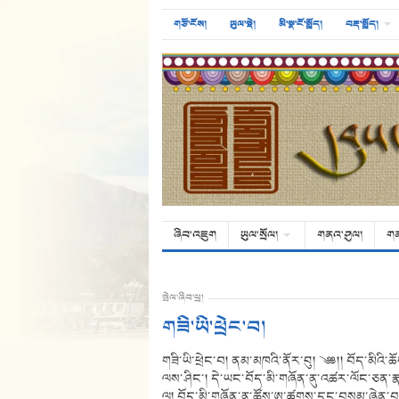
གཙོ་ངོས།
ཡུལ་སྡེ།
མི་སྣ་ངོ་སྤྲོད།
བརྡ་སྤྲོད།
ཞིབ་འཇུག
ཡུལ་སྲོལ།
གནའ་ཤུལ།
ག
སྤེལ་ཞིབ་ཕྲ།
གཟི་ཡི་ཕྲེང་བ།
གཟི་ཡི་ཕྲེང་བ། ནམ་མཁའི་ནོར་བུ། ༄༅།། བོད་མིའ
ལས་ཤིང་། དེ་ཡང་བོད་མི་གཞོན་ནུ་འཚར་ལོང་ཅན་རྣམ
ལ། བོད་མི་གཞོན་ནུ་ཚོས་ཨུ་ཚུགས་དང་བསམ་ཞེན་བསྐྱ