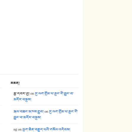
མཆན།
ཆུ་དབར་བུ།
on
རུ་ལག་གྲོམ་པ་རྒྱང་གི་བྱུང་བ་
མདོར་བསྡུས།
སྐལ་བཟང་མཁས་གྲུབ།
on
རུ་ལག་གྲོམ་པ་རྒྱང་གི་
བྱུང་བ་མདོར་བསྡུས།
ng
on
ཕྱག་ཆེན་བརྒྱུད་པའི་གསོལ་འདེབས།