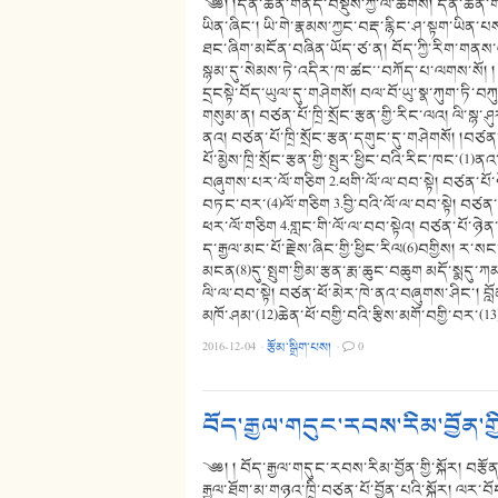
༄༅། །དོན་ཆེན་གནད་བསྡུས་ཀྱི་ལོ་ཚིགས། དོན་ཆེན་ག
ཡིན་ཞིང་། ཡི་གེ་རྣམས་ཀྱང་བརྡ་རྙིང་ཤ་སྟག་ཡིན་པས
ཐང་ཞིག་མངོན་བཞིན་ཡོད་ཙ་ན། བོད་ཀྱི་རིག་གནས་
སྙམ་དུ་སེམས་ཏེ་འདིར་ཁ་ཚང་་བཀོད་པ་ལགས་སོ། །
དྲངསྟེ་བོད་ཡུལ་དུ་གཤེགསོ། བལ་བོ་ཡུ་སྣ་ཀུག་ཏི་
གསུམ་ན། བཙན་པོ་ཁྲི་སྲོང་རྩན་གྱི་རིང་ལའ། ལི་སྙ
ནའ། བཙན་པོ་ཁྲི་སྲོང་རྩན་དགུང་དུ་གཤེགསོ། །བཙན་
པོ་མྱེས་ཁྲི་སྲོང་རྩན་གྱི་སྤུར་ཕྱིང་བའི་རིང་ཁང་(1
བཞུགས་པར་ལོ་གཅིག 2.ཕགི་ལོ་ལ་བབ་སྟེ། བཙན་པོ་ཉ
བཏང་བར་(4)ལོ་གཅིག 3.བྱི་བའི་ལོ་ལ་བབ་སྟེ། བཙན་པ
ཕར་ལོ་གཅིག 4.གླང་གི་ལོ་ལ་བབ་སྟེའ། བཙན་པོ་ཉེན
ད་རྒྱལ་མང་པོ་རྗེས་ཞིང་གྱི་ཕྱིང་རིལ(6)བགྱིས། ར་སང
མངན(8)དུ་སྤུག་གྱིམ་རྩན་རྨ་ཆུང་བཆུག མདོ་སྨདུ་ཀམ
ལི་ལ་བབ་སྟེ། བཙན་ཕོ་མེར་ཁེ་ནའ་བཞུགས་ཤིང་། བློན་ཆ
མཁོ་ཤམ་(12)ཆེན་ཕོ་བགྱི་བའི་རྩིས་མགོ་བགྱི་བར་(
2016-12-04
·
རྩོམ་སྒྲིག་པས།
·
0
བོད་རྒྱལ་གདུང་རབས་རིམ་བྱོན་གྱི
༄༅། ། བོད་རྒྱལ་གདུང་རབས་རིམ་བྱོན་གྱི་སྐོར། བརྩོན
རྒྱལ་ཐོག་མ་གཉའ་ཁྲི་བཙན་པོ་བྱོན་པའི་སྐོར། ལར་བ