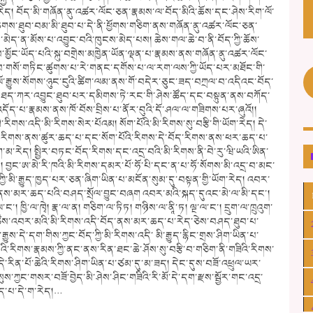
རེད། བོད་མི་གཞོན་ནུ་འཚར་ལོང་ཅན་རྣམས་ལ་བོད་མིའི་ཆོས་དང་ཤེས་རིག་ལོ་
ཆགས་ཐུབ་བམ་མི་ཐུབ་པ་དེ་ནི་ཕྱོགས་གཅིག་ནས་གཞོན་ནུ་འཚར་ལོང་ཅན་
མེད་ན་མོས་པ་འབྱུང་བའི་ཁུངས་མེད་པས། ཆེས་གལ་ཆེ་བ་ནི་བོད་ཀྱི་ཆོས་
མྱོང་ཡོད་པའི་སྐུ་བགྲེས་མཁྱེན་ཡོན་ལྡན་པ་རྣམས་ནས་གཞོན་ནུ་འཚར་ལོང་
སློབ་གསོ་གཏིང་ཚུགས་པ་རེ་གནང་དགོས་པ་ལ་རག་ལས་ཀྱི་ཡོད་པར་མཐོང་གི་
ལོ་རྒྱུས་སོགས་ཉུང་ངུའི་ཚིག་ལམ་ནས་གོ་བདེར་ཅུང་ཟད་བཀྲལ་བ་འདིའང་བོད་
་ཐད་ཀར་འབྱུང་ཐུབ་པར་དམིགས་ཏེ་རང་གི་ཤེས་ཚོད་དང་བསྟུན་ནས་བཀོད་
ོད་པ་རྣམས་ནས་ཁོ་བོས་བྲིས་པ་ནོར་བུའི་དོ་ཤལ་ལ་གཟིགས་པར་ཞུའོ།།
མི་རིགས་འདི་མི་རིགས་སེར་པོའམ། སོག་པོའི་མི་རིགས་སུ་བརྩི་གི་ཡོག་རེད། དེ་
ག་རིགས་ནས་ཚུར་ཆད་པ་དང་སོག་པོའི་རིགས་དེ་བོད་རིགས་ནས་ཕར་ཆད་པ་
མ་རེད། སྤྱིར་བཏང་བོད་རིགས་དང་འདྲ་བའི་མི་རིགས་ནི་བེ་རུ་ཝི་ཡའི་ཨིན་
དང་། བྱང་ཨ་མེ་རི་ཁའི་མི་རིགས་དམར་པོ་ཧོ་པི་དང་ན་པ་ཧོ་སོགས་མི་འདྲ་བ་མང་
ཀྱི་མི་རྒྱུད་ཁྱད་པར་ཅན་ཞིག་ཡིན་པ་མངོན་སུམ་དུ་བསྟན་གྱི་ཡོག་རེད། འབར་
ད་ནས་མར་ཆད་པའི་བཤད་སྲོལ་བྱུང་བཞག འབར་མའི་སྐད་དུའང་མེ་ལ་མི་དང་།
ཁྱི་ལ་ཁྭེ། རྣ་ལ་ན། གཅིག་ལ་ཏིཏ། གཉིས་ལ་ནཱི་ཏ། ལྔ་ལ་ང་། དྲུག་ལ་ཁྲུའུག་
ང་ཚོས་འབར་མའི་མི་རིགས་འདི་བོད་ནས་མར་ཆད་པ་རེད་ཅེས་བཤད་ཐུབ་པ་
ས་དེ་དག་གིས་ཀྱང་བོད་ཀྱི་མི་རིགས་འདི་ མི་རྒྱུད་རྙིང་གྲས་ཤིག་ཡིན་པ་
ེའི་རིགས་རྣམས་ཀྱི་ནང་ནས་རིན་ཐང་ཆེ་ཤོས་སུ་བརྩི་བ་གཅིག་ནི་གཟིའི་རིགས་
ུ་དེ་རིན་པོ་ཆེའི་རིགས་ཤིག་ཡིན་པ་ཙམ་དུ་མ་ཟད། དེང་དུས་བཟོ་འཕྲུལ་ཡར་
སུས་ཀྱང་གསར་བཟོ་བྱེད་མི་ཤེས་ཤིང་གཟིའི་རི་མོ་དེ་དག་རྫས་སྦྱོར་གང་འདྲ་
ེད་པ་དེ་ག་རེད།…