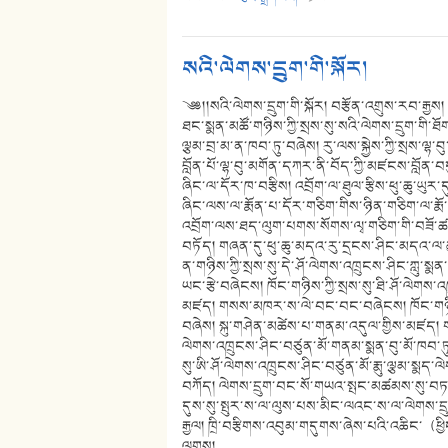
སའི་ལེགས་དྲུག་གི་སྐོར།
༄༅།།སའི་ལེགས་དྲུག་གི་སྐོར། བརྩོན་འགྲུས་རབ་རྒྱས།
ཐང་སྨན་མཚོ་གཉིས་ཀྱི་སྲས་སུ་སའི་ལེགས་དྲུག་གི་ཐོ
ལྕམ་བྲ་མ་ན་ཁབ་ཏུ་བཞེས། རུ་ལས་སྐྱེས་ཀྱི་སྲས་ལྷ
བློན་པོ་ལྷ་བུ་མགོན་དཀར་ནི་བོད་ཀྱི་མཛངས་བློན
ཞིང་ལ་དོར་ཁ་བརྩིས། འབྲོག་ལ་ཐུལ་རྩིས་ཕུ་ཆུ་ཡུར་
ཞིང་ལས་ལ་རྨོན་པ་དོར་གཅིག་གིས་ཉིན་གཅིག་ལ་རྨོ
འབྲོག་ལས་ཐད་ལུག་པགས་སོགས་ལྭ་གཅིག་གི་བཟོ་ཚད
བཏོད། གཞན་དུ་ཕུ་ཆུ་མདའ་རུ་དྲངས་ཤིང་མདའ་ལ་ཆུ་
ན་གཉིས་ཀྱི་སྲས་སུ་དེ་ཤོ་ལེགས་འཁྲུངས་ཤིང་ཀླུ་
ཡང་རྩེ་བཞེངས། ཁོང་གཉིས་ཀྱི་སྲས་སུ་ཐི་ཤོ་ལེགས་
མཛད། གསས་མཁར་ས་ལེ་བང་བང་བཞེངས། ཁོང་གཉིས་ཀྱ
བཞེས། སྐུ་གཤེན་མཚེས་པ་གནམ་འདུལ་གྱིས་མཛད། ག
ལེགས་འཁྲུངས་ཤིང་བཙུན་མོ་གནམ་སྨན་བུ་མོ་ཁབ་ཏུ་
སུ་ཨི་ཤོ་ལེགས་འཁྲུངས་ཤིང་བཙུན་མོ་རྨུ་ལྕམ་སྨ
བཀོད། ལེགས་དྲུག་བང་སོ་གཡའ་སྤང་མཚམས་སུ་བཏབ། 
དུས་སུ་སྤུར་ས་ལ་ལུས་པས་མིང་ལའང་ས་ལ་ལེགས་དྲུག་ཐོ
རྒྱལ། ཁྲི་བརྩིགས་འབུམ་གདུགས་ཞེས་པའི་འཆིང་（ཕ
ལགས།