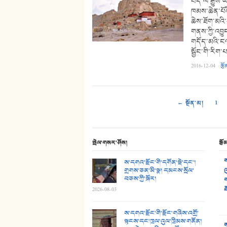
བོད་ལོ་རྒྱུས
ཁམས་ཆེན་པོའ
ཆེས་ཐོག་མའི
གནས་ཀྱི་འབྱ
གདོད་མའི་ངལ
སྦྱོང་གི་རིག
2016-12-04
·
རྩོ
← སྔོན་མ།
1
སྤེལ་གསར་ཤོས།
རྩོ
ས
ས་དགའ་རྫོང་གི་དགོན་སྡེ་དང་།
གྲགས་ཅན་མི་སྣ། དམངས་སྲོལ་
འ
བཅས་ཀྱི་སྐོར།
ག
ཐ
2026-08-03
ས་དགའ་རྫོང་གི་རྫོང་གཞིས་འགྲོ་
སྟངས་དང་ཁྲལ་འུལ་ཁྲིམས་གནོན།
ས