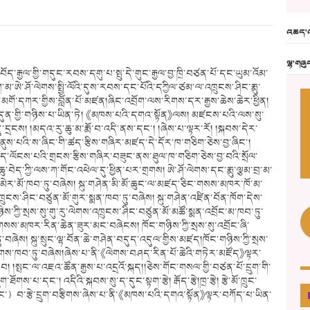
འཆད་འ
ལྷ་གཞུ
 བོད་རྒྱལ་གྱི་གདུང་རབས་དགུ་པ་སྤུ་དེ་གུང་རྒྱལ་བྱ་ཁྲི་བཙན་པོ་དང་ཡུམ་འོམ་
ག་མ་ཨེ་ཤོ་ལེགས་སྤྱི་ལོའི་དུས་རབས་དང་པོའི་དཀྱིལ་ཙམ་ལ་འཁྲུངས་ཤིང་རྨུ་
་བུ་མགོ་དཀར་གྱིས་བློན་པོ་མཛན།ཞིང་འབྲོག་ལས་རིགས་དར་རྒྱས་ཆེས་ཆེར་ཕྱིན།
་བདུན་གྱི་གཉིས་པ་ཡིན་ཏེ། 《མཁས་པའི་དགའ་སྟོན》ལས། མཛངས་པའི་ལས་སུ་
དུ་དྲངས། །མདའ་རུ་ཆུ་མ་རྨོ་བ་འདི་ནས་དང་། །ཞེས་པ་ལྟར་རོ། །སྐབས་དེར་
་ནུས་པའི་ས་ཞིང་གི་ཚད་རྩིས་གཞིར་མཛད་དེ་དོར་ཁ་གཅིག་ཅེས་བྱ་ཞིང་།
་ལོངས་པའི་གྲངས་རྩིས་གཞིར་བཟུང་ནས་ཐུལ་ཁ་གཅིག་ཅེས་བྱ་བའི་སྲོལ་
བེད་ཀྱི་ལས་ཀ་གོང་འཕེལ་དུ་ཕྱིན་པར་གྲགས། ཨེ་ཤོ་ལེགས་དང་རྨུ་ལྕམ་བྲ་མ་
སྨན་མེར་མོ་ཁབ་ཏུ་བཞེས། སྐུ་གཤེན་མི་མོ་ཆུང་ལ་མཛད་ཅིང་གསས་མཁར་ཁོ་མ་
འཁྲུངས་ཤིང་བཙུན་མོ་གུར་སྨན་ཁབ་ཏུ་བཞེས། སྐུ་གཤེན་འཛིན་བོན་ཁོག་དེས་
ི་སྲས་སུ་གུ་རུ་ལེགས་འཁྲུངས་ཤིང་བཙུན་མོ་མཚོ་སྨན་འབྲོང་མ་ཁབ་ཏུ་
སས་མཁར་རིན་ཆེན་ཟུར་མང་བཞེངས། ཁོང་གཉིས་ཀྱི་སྲས་སུ་འབྲོང་ཞི་
བཞེས། སྐུ་སྲུང་ལྷ་བོན་ཆེ་གཤེན་བདུད་འདུལ་གྱིས་མཛད།ཁོང་གཉིས་ཀྱི་སྲས་
ད་ལེགས་ཁབ་ཏུ་བཞེས།ཞེས་པ་ནི་《ལེགས་བཤད་རིན་པོ་ཆེའི་གཏེར་མཛོད》ལྟར་
།སྤང་ལ་འཇའ་ཚོན་རྒྱས་པ་འདྲའོ་སྐད།།ཅེས་གོང་གསལ་གྱི་བཙན་པོ་དྲུག་གི་
གས་པ་དང་། འདིའི་སྐབས་སུ་ད་དུང་སྟག་རྩེ། རྒོད་རྩེ།ཁྲ་རྩེ། རྩེ་མོ་ཁྲུང་
ྱིང་）བ་རྩེ་དྲུག་བརྩིགས་ཞེས་པ་ནི་《མཁས་པའི་དགའ་སྟོན》ལྟར་བཀོད་པ་ཡིན་