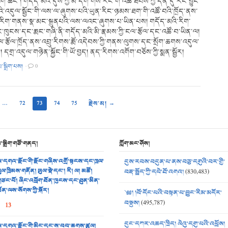
་ཡིག་ཚང་། གདོད་མའི་དུས་ཀྱི་མི་དག་གིས་རང་གི་འཚོ་ཐབས་ཀྱི་དོན་དུ་རང་བྱུང་
ི་འདུལ་སྦྱོང་གི་ལས་ལ་ཞུགས་པའི་ཡུན་རིང་ཉམས་ཐག་གི་འཚོ་བའི་ཁྲོད་ནས་
་རིག་གནས་སྣ་མང་སྐྲུནཔའི་ལས་ལའང་ཞུགས་པ་ཡིན་པས། གདོད་མའི་རིག་
ུང་ཁུངས་དང་རྨང་གཞི་ནི་གདོད་མའི་མི་རྣམས་ཀྱི་ངལ་རྩོལ་དང་འཚོ་བ་ཡིན་ལ།
་རྩོལ་ཁྲོད་ནས་འབྲུ་རིགས་རྨོ་འདེབས་ཀྱི་གནས་ལུགས་དང་སྲོག་ཆགས་འདུལ་
་པ། དགྲ་འདུལ་གཉེན་སྐྱོང་གི་ཡོ་བྱད། ནད་རིགས་འགོག་བཅོས་ཀྱི་སྨན་སྦྱོར།
མ་སྒྲིག་པས།
·
0
…
72
73
74
75
རྗེས་མ། →
མ་སྒྲིག་གཙོ་གནད།
ཀློག་མང་ཤོས།
་དགའ་རྫོང་གི་རྫོང་གཞིས་འགྲོ་སྟངས་དང་ཁྲལ་
དུས་རབས་བདུན་པ་ནས་བཅུ་དགུའི་བར་གྱི་
ུལ་ཁྲིམས་གནོན། ཡུལ་སྡེ་དང་། རི། ལ། མཚོ།
བརྡ་སྤྲོད་ཀྱི་དཔེ་ཐོ་འགའ།
(830,483)
ཙང་པོ། ཞིང་འབྲོག་ཐོན་ཁུངས་དང་ཐུན་མིན་
ོན་ལས་སོགས་ཀྱི་སྐོར།
༄༅། །བོ་དོང་པའི་བསྟན་པ་བྱུང་རིམ་མདོར་
བསྡུས།
(495,787)
13
དུང་དཀར་འཆད་ཁྲིད། ལེའུ་དགུ་པའི་འཕྲོས།
་དགའ་རྫོང་གི་མིང་དང་ས་བབ་ཆགས་ཚུལ།