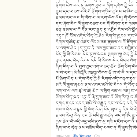
རྟོགས་ངེས་པར་དུ་ཆགས་ཐུབ་པ་ཞིག་དགོས་ཀྱི་ཡོག་
རྒྱུས་དང་བཅས་པའི་གོ་རྟོགས་གཏིང་ཚུགས་པ་ཞིག་
རྣམས་རང་རང་གི་མོས་པ་ལ་རག་ལོས་མོད། གོ་རྟོགས་
དང་ཤེས་རིག་ལོ་རྒྱུས་བཅས་པར་གོ་རྟོགས་དང་ཉམས་
ཅན་རྣམས་ལ་གོ་དོན་རང་རྒྱུད་དུ་འབྱོར་ངེས་པའི་
འདུག ཁོ་བོས་འདིར་བོད་ཀྱི་ཤེས་རིག་གི་ཁུངས་དང་
རིགས་གཞོན་ནུ་འཚར་ལོངས་ཅན་རྣམས་ལ་གོ་རྟོགས
པ་ལགས་ཤིང་། ད་དུང་དེ་ལས་ཀྱང་མང་བར་མཁྱེན་འད
བོད་ཀྱི་མི་རིགས། དེང་དུས་ཡོངས་གྲགས་སུ། བོད་ཀྱི་
ལྟར་ནའང་བོད་རིགས་འདི་མི་རིགས་སེར་པོའམ་སོ
ཞིག་ཡིན་པ་ནི་སུས་ཀྱང་ཐག་གཅད་ཆོག་ཆོག་ཅིག་ཡོག་
ཁ་སེ་དང་། མེ་ཟིཀྐོའི་ཨབྷཀྵ་སོགས་ལྷོ་ཨ་མེ་རི་ཁ་
པོ་ཞིག་ཡོད་པ་དེས་བོད་ཀྱི་མི་རིགས་འདི་གནའ་དུས་
མའི་ལོ་རྒྱུས་རྣམས་ནས་འབར་མའི་མི་རིགས་དེ་བོ
ལག་པ་ལ་ལག ཚྭ་ལ་ཚ། མིག་ལ་མྲིག ལམ་ལ་ལན། ང་ལ་ང་། 
སོགས་བོད་སྐད་འདྲ་བོ་ཞེ་དྲག་མང་བོ་ཡོག་རེད། 
དཀའ་ནའང་འབར་མའི་ལོ་བརྒྱུད་རང་ལ་ཡོད་པའི་ལོ་རྒྱུ
གསལ་བོར་བསྟན་གྱི་ཡོག་རེད། བོད་ཡུལ་དུ་རིན་པོ་ཆ
རྣམས་རེད། རིན་ཐང་ཆེ་བའི་རྒྱུ་མཚན་ཡང་གཟིའི་རྒྱ
རྒྱས་ཆེན་པོ་འདི་འདྲ་བའི་དུས་སུ་གཟི་དངོས་དག་ནི་
ཞིག་ལ་བ རྟེན་ནས་བཟོས་ཡོད་པའང་ཧ་གོ་ཐུབ་ཀྱི་མ
2016-12-04
·
རྩོམ་སྒྲིག་པས།
·
0