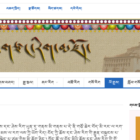
འཆད་ཁྲིད།
སྣ་ཚོགས།
ཡིག་ཚགས།
དཔེ་དེབ།
ནས་བཤད།
སྒྱུ་རྩལ།
ནང་རིག
བཟོ་རིག
གསོ་རིག
ལོ་རྒྱུས།
སློབ་གསོ
གངས་ལ
ི་ཆོས་དང་ཤེས་རིག་ཡུན་དུ་གནས་མི་གནས་པ་དེ་ནི་གཙོ་ཆེར་བོད་མི་རང་ལ་རག་
ས་ལ་རག་ལས་ཀྱི་ཡོག་རེད། བོད་ཀྱི་ཆོས་དང་ཤེས་རིག་གི་རྒྱུན་བསྐྱངས་པ་
ེད་པ་ཙམ་གྱིས་མི་ཆོག་ཅིང་། ཁོང་ཚོ་ལ་བོད་མིའི་ཆོས་དང་ཤེས་རིག་གི་གོ་