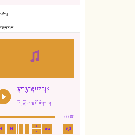
6. ཆོལ་གསུམ་བྲོ་གཞས། - སྒྲོན་གསལ།
ཁྲིད།
7. ལྷག་སྒྲོན་ལགས།
ང་རྣམ་ཐར།
8. ཆང་གཞས།
9. ཆང་གཞས། ༢
10. ཆང་གཞས། ༣
11. ལོ་གསར།
12. ལོ་གསར། ༢
ལྷ་གཞུང་རྣམ་ཐར། ༡
13. ཆུང་འདྲིས། - ཟླ་སྒྲོན།
བོད་ལྗོངས་ལྷ་མོ་ཚོགས་པ།
14. སྙིང་རྗེ་མོ། - ཚེ་འགྱུར་མེད།
00:00
15. ཤམ་པ་ལ་ཡི་སྲས་མོ།
16. ལྷ་བུ་དར་བུ།