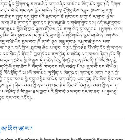
་དང་སྟེང་ཕྱོགས་ལྷ་ནས་མཆེད་པར་བཞེད་པ་སོགས་ཡོད་མོད་ཀྱང་། དེ་རིགས་
ན་བཙན་པོ་དེ་གང་ནས་བྱོན་པ་ཡིན་ཞེ་ན། 《ལྡེའུ་ཆོས་འབྱུང་》ལས། ཡུལ་སྤུ་
་ཐེ་བྲང་སྤུན་དགུ་སྐྱེས་པའི་ཆུང་དག་ཐེ་བྲང་མང་སྙ་ཨུ་བེ་ར་བྱ་བ། ལྕེས་
ེལ་བ། ཤིན་ཏུ་གདུག་རྩུབ་དང་ནུས་མཐུ་ཆེ་བ་གཅིག་བྱུང་བས། འདི་མཐུ་དྲགས་
ཐུ་ཅན་རྣམས་ཀྱིས་ཐེ་བྲང་སྐྱས་འདེབས་བྱས་ནས། བོད་དུ་བཤུགས（སྤྱུགས）པ་ལ།
ྲ་ཞིག་ཡིན་བྱས་པས། ང་སྤུ་བོའི་ཡུལ་གྱི་མི་གཅིག་ཡིན་བྱས་པ། འོ་ན་ལག་སོར་
དྲ་བ་ཅི་ཡོད་བྱས་པས། ཁོ་ན་རེ། ནུས་མཐུ་དང་རྫུ་འཕྲུལ་ཆེ་དྲགས་པས་
་ནས་གཉའ་བའི་ཁྲི་ལ་བླངས། ཞེས་པ་ལྟར། གཉའ་ཁྲི་བཙན་པོ་འདི་བོད་ཀྱི་ཡ་གྱལ་
བོ་རྫོང་དང་ཉིང་ཁྲི་རྫོང་གི་ཁྱབ་ཁོངས་ནས་བྱོན་མ་མངོན་པར་གསལ་ཞིང་། ཁོང་གི་
དང་། 《བོད་ཀྱི་ལོ་རྒྱུས་དོན་ཆེན་རེའུ་མིག》ལྟར་ན་ཁོང་ནི་སྤྱོ་ལོའི་སྔོན་གྱི་
ྱི་ལོ་རྒྱུས་ཐོག་གི་བོད་སྤྱི་ལ་དབང་བའི་བཙན་པོའམ་རྒྱལ་པོ་དང་པོ་ཡིན།
ྱི་ལོའི་སྔོན་གྱི་237ལོ་ཡས་མས་སུ་བྱོན་པ་ཡིན་སྐད། གང་ལྟར་ཡང་། གཉའ་ཁྲི་
ོད་ཀྱི་གདུང་རབས་ཀྱི་དབུ་བརྙེས་པ་ཡིན་པར་འདོད། ཡང་ཏུན་ཧོང་ཡིག་རྙིང་ལས་
་དེ་ནས་བྱུང་། ཤིང་རབས་ཀྱི་ནང་ནས་ཐང་ཤིང་རིང་པོ་རེད། ཆུ་རབས་ཀྱི་ནང་ན་
ེས་པ་བཞིན་རྗེ་ཡི་རྒྱལ་ཆས་སྤྲས་པའི་སྲོལ་དེ་ནས་དར་བར་མ་ཟད། ཕ་ཤུལ་བུ་
དེ་ནས་དར་བར་འདོད།…
ྒྱུས་ཡིག་ཚང་།