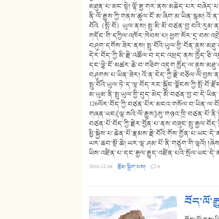
མཐུན་པ་མང་སྟེ། ལྷོ་རྒྱ་གར་ནས་མཆེད་པར་བཞེད་པ
ནི་ལོ་རྒྱུས་ཀྱི་གནས་ཚུལ་ངོ་མ་ཞིག་མ་ཡིན་སྙམ། འོ་
བོའི（སྤོ་བོ）ཡུལ་ནས། སྤུ་མི་མོ་བཙན་བྱ་བའི་རུམ་ནས
གདོང་གི་དཀྱིལ་འཁོར་ཁེབས་པ། ཕྱག་སོར་དྲ་བས་འབྲ
བཤུག་དགོས་ཟེར་ནས། སྤུ་བོའི་ཡུལ་གྱི་བོན་ནུས་མ
དེར་བོད་ཀྱི་མི་རྗེ་འཚོལ་བ་དང་འཕྲད་ནས་ཁྱོད་ཅི་འད
དང་ལྕེ་ངོ་མཚར་ཆེ་བ་གཅིག་འདུག ཁྱོད་ལ་ནུས་མཐུ་འ
བཤུགས་པ་ཡིན་ཟེར། འོ་ན་ངེད་ཀྱེ་རྗེ་བཅོལ་ལོ་བྱས
སྤུ་བོའི་ཡུལ་ཏེ་ད་ལྟ་བོད་རང་སྐྱོང་ལྗོངས་ཀྱི་སྤོ་
མ་ཡུམ་ནི་སྤུ་ཡུལ་གྱི་བུད་མེད་མོ་བཙན་བྱ་བ་དེ་ཡིན་པ་
126ལོར་བོད་ཀྱི་བཙན་པོར་མངའ་གསོལ་བ་ཡིན་ལ་བོད་ཀ
གཞན་ཡང《ལྷ་སའི་ལོ་རྒྱུས》སུ་གཉའ་ཁྲི་བཙན་པོ་ནི་སྤ
བཙན་པོ་བོད་ཀྱི་རྗེར་བྱོན་པ་ནས་བཟུང་སྤུ་རྒྱལ་བ
མྱི་སྐྱེས་པ་ཆེན་པོ་རྣམས་རྗེ་བོའི་གོས་གྱོན་པ་ཡང
ཡར་ཆབ་སྔོ་ཆེ། ཡར་ལྷ་ཤམ་པོ་ནི་གཙུག་གི་ལྷའོ། །ཞ
ཡིས་འཛིན་པ་དང་རྒྱལ་རྒྱུད་འཛིན་པའི་སྲོལ་ཡང་
2016-12-04
·
རྩོམ་སྒྲིག་པས།
·
0
བོད་ལོ་ར