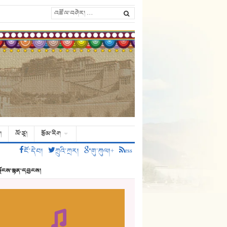
།
ལོ་ཙཱ།
རྩོམ་རིག
ངོ་དེབ།
ཀྲུའི་ཀྲར།
གུ་ཀུལ།+
rss
ྗོངས་སྙན་དབྱངས།