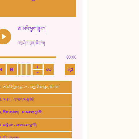
ཨ་མའི་ཕྱག་ཟུང་།
བཀྲ་ཤིས་ཕུན་ཚོགས།
00:00
1. ཨ་མའི་ཕྱག་ཟུང་། - བཀྲ་ཤིས་ཕུན་ཚོགས།
2. ཨ་མ། - པ་སངས་ལྷ་མོ།
3. ཀོང་གཞས། - པ་སངས་ལྷ་མོ།
4. བརྩེ་བ། - པ་སངས་ལྷ་མོ།
5. ཀོང་གཞས།