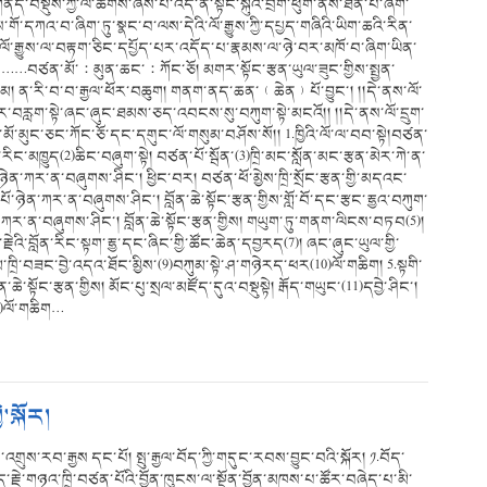
ནད་བསྡུས་ཀྱི་ལོ་ཚིགས་ཞེས་པ་འདི་ནི་སྟོང་སྐུའི་བྲག་ཕུག་ནས་ཐོན་པ་ཞིག་
་གོ་དཀའ་བ་ཞིག་ཏུ་སྣང་བ་ལས་དེའི་ལོ་རྒྱུས་ཀྱི་དཔྱད་གཞིའི་ཡིག་ཆའི་རིན་
ལོ་རྒྱུས་ལ་བརྟག་ཅིང་དཔྱོད་པར་འདོད་པ་རྣམས་ལ་ཉེ་བར་མཁོ་བ་ཞིག་ཡིན་
 ……བཙན་མོ་：མུན་ཆང་：ཀོང་ཅོ། མགར་སྟོང་རྩན་ཡུལ་ཟུང་གྱིས་སྤྱན་
བཀུམ། ན་རི་བ་བ་རྒྱལ་ཕོར་བཆུག། གནག་ནད་ཆན་﹙ཆེན﹚པོ་བྱུང་། །།དེ་ནས་ལོ་
་ཤུར་བརླག་སྟེ་ཞང་ཞུང་ཐམས་ཅད་འབངས་སུ་བཀུག་སྟེ་མངའོ།། །།དེ་ནས་ལོ་དྲུག་
མོ་མུང་ཅང་ཀོང་ཅོ་དང་དགུང་ལོ་གསུམ་བཤོས་སོ།། 1.ཁྱིའི་ལོ་ལ་བབ་སྟེ།བཙན་
)ནའ་རིང་མཁྱུད(2)ཆིང་བཞུག་སྟེ། བཙན་པོ་སྦོན་(3)ཁྲི་མང་སློན་མང་རྩན་མེར་ཀེ་ན་
ེན་ཀར་ན་བཞུགས་ཤིང་། ཕྱིང་བར། བཙན་ཕོ་མྱེས་ཁྲི་སྲོང་རྩན་གྱི་མདའང་
ོ་ཉེན་ཀར་ན་བཞུགས་ཤིང་། བློན་ཆེ་སྟོང་རྩན་གྱིས་གློ་བོ་དང་རྩང་རྷྱའ་བཀུག་
་ཀར་ན་བཞུགས་ཤིང་། བློན་ཆེ་སྟོང་རྩན་གྱིས། གཡུག་ཏུ་གནག་ལིངས་བཏབ(5)།
་རྗེའི་བློན་རིང་སྟག་རྷྱ་དང་ཞིང་གྱི་ཚོང་ཆེན་དབྱརད(7)། ཞང་ཞུང་ཡུལ་གྱི་
་ཁྲི་བཟང་བྱེ་འདའ་ཐོང་མྱིས་(9)བཀུམ་སྟེ་ཤ་གཉེརད་ཕར(10)ལོ་གཆིག། 5.སྟགི་
ེ་སྟོང་རྩན་གྱིས། མོང་པུ་སྲལ་མཛོད་དུའ་བསྡུསྟེ། རྒོད་གཡུང་(11)དབྱེ་ཤིང་།
13)ལོ་གཆིག…
་སྐོར།
་འགྲུས་རབ་རྒྱས དང་པོ། སྤུ་རྒྱལ་བོད་ཀྱི་གདུང་རབས་བྱུང་བའི་སྐོར། ༡.བོད་
ོད་རྗེ་གཉའ་ཁྲི་བཙན་པོའི་བྱོན་ཁུངས་ལ་སྔོན་བྱོན་མཁས་པ་ཚོར་བཞེད་པ་མི་