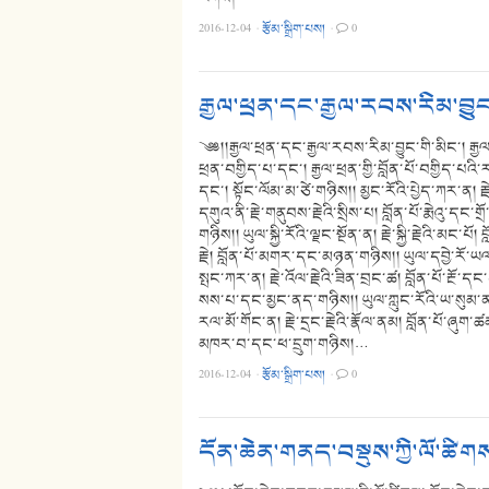
2016-12-04
·
རྩོམ་སྒྲིག་པས།
·
0
རྒྱལ་ཕྲན་དང་རྒྱལ་རབས་རིམ་བྱུང
༄༅།།རྒྱལ་ཕྲན་དང་རྒྱལ་རབས་རིམ་བྱུང་གི་མིང་། རྒྱལ
ཕྲན་བགྱིད་པ་དང་། རྒྱལ་ཕྲན་གྱི་བློན་པོ་བགྱིད་པའི
དང་། སྟོང་ལོམ་མ་ཙེ་གཉིས།། མྱང་རོའི་པྱེད་ཀར་ན། ར
དགུའ་ནི་རྗེ་གནུབས་རྗེའི་སྲིས་པ། བློན་པོ་རྨེའུ་དང་གྲ
གཉིས།། ཡུལ་སྐྱི་རོའི་ལྗང་སྔོན་ན། རྗེ་སྐྱི་རྗེའི་མང་པ
རྗེ། བློན་པོ་མགར་དང་མཉན་གཉིས།། ཡུལ་དབྱེ་རོ་ཡལ་བ
སྤང་ཀར་ན། རྗེ་འོལ་རྗེའི་ཟིན་བྲང་ཚ། བློན་པོ་རྔོ་དང་
སས་པ་དང་མྱང་ནད་གཉིས།། ཡུལ་ཀླུང་རོའི་ཡ་སུམ་ན་རྗ
རལ་མོ་གོང་ན། རྗེ་དྲང་རྗེའི་རྣོལ་ནམ། བློན་པོ་ཞུག་
མཁར་བ་དང་ཕ་དྲུག་གཉིས།…
2016-12-04
·
རྩོམ་སྒྲིག་པས།
·
0
དོན་ཆེན་གནད་བསྡུས་ཀྱི་ལོ་ཚིག