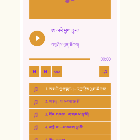
ཨ་མའི་ཕྱག་ཟུང་།
བཀྲ་ཤིས་ཕུན་ཚོགས།
00:00
1. ཨ་མའི་ཕྱག་ཟུང་། - བཀྲ་ཤིས་ཕུན་ཚོགས།
2. ཨ་མ། - པ་སངས་ལྷ་མོ།
3. ཀོང་གཞས། - པ་སངས་ལྷ་མོ།
4. བརྩེ་བ། - པ་སངས་ལྷ་མོ།