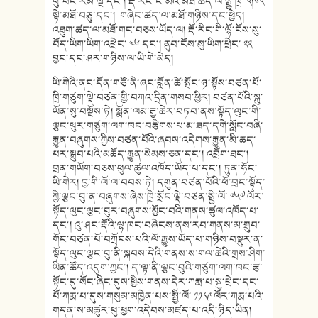
བུ་བང་རིམ་ལྔ་དང༌། རྡོ་རིང་ངོ་མའི་མཐོ་ཚད་ལ་སྤྱི་ཁྲེ་ ༢།༦༢
སྟེ་མཐོ་བཅུ་དང༌། གཞེང་ཚད་ལ་མཐོ་གཉིས་དང་ཕྱེད།
འཐུག་ཚད་ལ་མཐོ་གང་བཅས་ཡོད་ལ། རྡོ་རིང་གི་ལྷོ་ངོས་སུ་
བོད་ཡིག་ཡིག་འཕྲེང་ ༤༦ དང༌། ནུབ་ངོས་སུ་ཡིག་ཕྲེང་ ༢༢
བྱང་དང་ཤར་གཉིས་ལ་ཡི་གེ་མེད།
ཡི་གེའི་ནང་དོན་གཙོ་ནི་ཞང་བློན་ཚེ་སྤོང་ཉ་སྟོས་བཙན་པོ་
ཁྲི་གཙུག་ལྡེ་བཙན་གྱི་བཀའ་དྲིན་གསབ་ཕྱིར། བཙན་པོའི་སྐུ་
ཡོན་སུ་བསྔོས་ཏེ། སྨོན་ལམ་རྒྱ་ཆེར་བཏབ་ནས་སྟོད་ལུང་གི་
ལྕང་ཕུར་གཙུག་ལག་ཁང་བརྩིགས་པ་མ་ཟད་དགེ་སློང་བཞི་
རྒྱུན་བཞུགས་ཀྱིས་བཙན་པོའི་ཞབས་འདེགས་རྒྱུན་མི་ཆད་
པར་སྒྲུབ་པའི་མཆོད་རྒྱུན་སེམས་ཅན་དང༌། འབྲོག་ཐང༌།
བྲན་གཡོག་བཅས་ཕུལ་ཚུལ་འཁོད་ཡོད་པ་དང༌། ཏུན་ཧོང་
ཡི་གེར། བྱ་གི་ལོ་ལ་བབས་ཏེ། དགུན་བཙན་པོའི་ཕོ་བྲང་སྟོད་
ཀྱི་ལྕང་བུ་ན་བཞུགས་ཞེས་ཁྲི་སྲོང་ལྡེ་བཙན་སྤྱི་ལོ་ ༧༥༧ ལོར་
སྟོད་ལུང་ལྕང་བུར་བཞུགས་མྱོང་བའི་གནས་ཚུལ་འཁོད་པ་
དང༌། འུ་ཤང་རྡོའི་ལྷ་ཁང་བཞེངས་ནས་རབ་གནས་མ་གྲུབ་
གོང་བཙན་པོ་བཀྲོངས་པའི་ལོ་རྒྱུས་ཡོད་པ་གཉིས་བསྡུར་ན་
སྟོད་ལུང་ལྕང་བུ་ནི་སྐབས་དེའི་གནས་ས་གལ་ཆེའི་གྲས་ཤིག་
ཡིན་ཚོད་འདུག་ཀྱང༌། ད་ལྟ་ནི་ལྕང་བུའི་གཙུག་ལག་ཁང་རྩ་
སྟོང་དུ་སོང་ཞིང་དུས་ཕྱིས་གནས་དེར་ཀརྨ་པ་སྐུ་ཕྲེང་དང་
པོ་ཀརྨ་པ་དུས་གསུམ་མཁྱེན་པས་སྤྱི་ལོ་ ༡༡༨༩ ལོར་ཀརྨ་པའི་
གདན་ས་མཚུར་ཕུ་ཕྱག་འདེབས་མཛད་པ་འདི་ཉིད་ཡིན།