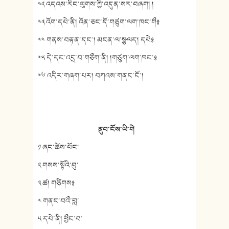
༤༢ འདའས་རིང་ལུགས་ཀྱི་འདུན་སར་བཞག། །
༤༣ འོག་དཔེ་ནི། འོན་ཅང་དོ་གཙུག་ལག་ཁང་གྀ༔
༤༤ གནས་བརྟན་དང༌། མངན་ལ་སྩལད། དཔེ༔
༤༥ དེ་དང་འདྲ་བ་གཅྀག་ནི། །གཙུག་ལག་ཁང་༔
༤༦ འདིར་གཞག་པར། བཀའས་གནང་ངོ༌།
ནུབ་ངོས་ཡི་གེ
༡ ཞང་ཚེས་པོང་
༢ གསས་སྟོའི་བུ་
༣ ཚ། གཙིགས༔
༤ གནང་བའྀ་བླ་
༥ དཔེ་ནི། ཕྱྀང་བ་