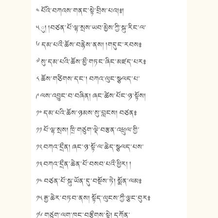
༤ པོའི་བཀའས་གནང་སྟེ་བྲིས་པའ།༔།
༥ ུ། །བཙན་པོ་ལྷ་སྲས་ཡབ་མྱེས་ཀྱི་སྐུ་རིང་ལ་
༦ དམ་པའྀ་ཆོས་བརྙེས་ནས། །གདུང་རབས༔
༧ སུ་དམ་པའི་ཆོས་མྱྀ་གཏང་ཞིང་མཛད་པར༔
༨ ཆོས་གཙིགས་དང༌། བཀའ་ལུང་སྩལད་པ་
༩ ལས་འབྱུང་བ་བཞིན། ཞང་ཚེས་པོང་ཉ་སྟོས།
༡༠ དམ་པའི་ཆོས་ཉམས་སུ་བླངས། བཙན༔
༡༡ པོ་ལྷ་སྲས། ཁྲི་གཙུག་ལྡེ་བརྩན་འཕྲུལ་གྱི་
༡༢ བཀའ་དྲྀན། ཞང་ཉ་སྟོ་ལ་ཆེད་སྩལད་པས་
༡༣ བཀའ་དྲྀན་ཆེན་པོ་བསབ་པའྀ་ཕྱིར། །
༡༤ བཙན་པོ་སྐུ་ཡོན་དུ་བསྔོས་ཏེ། སྨོན་ལམ༔
༡༥ རྒྱ་ཆེར་བཏབ་ནས། སྟོད་ལུངས་ཀྱྀ་ལྕང་བུར༔
༡༦ གཙུག་ལག་ཁང་བརྩྀགས་སྟེ། དཀོན་