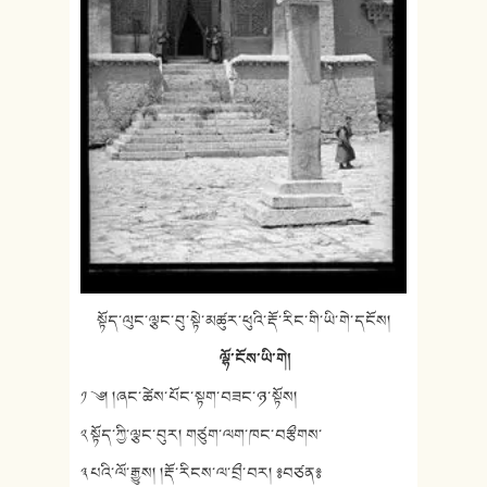
སྟོད་ལུང་ལྕང་བུ་སྟེ་མཚུར་ཕུའི་རྡོ་རིང་གི་ཡི་གེ་དངོས།
ལྷོ་ངོས་ཡི་གེ།
༡ ༄། །ཞང་ཚེས་པོང་སྟག་བཟང་ཉ་སྟོས།
༢ སྟོད་ཀྱི་ལྕང་བུར། གཙུག་ལག་ཁང་བརྩྀགས་
༣ པའི་ལོ་རྒྱུས། །རྡོ་རིངས་ལ་བྲྀ་བར། ༔བཙན༔