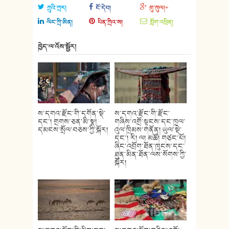
ཀྲུའི་ཀྲར།
ངོ་དེབ།
གུ་ཀུལ།+
ལིང་ཀྲི་ཨིན།
པིན་ཀྲིའ་ས།
གློག་འཕྲིན།
ཁྱེད་ལ་འོས་སྦྱོར།
ས་དགའ་རྫོང་གི་དགོན་སྡེ་
ས་དགའ་རྫོང་གི་རྫོང་
དང་། གྲགས་ཅན་མི་སྣ།
གཞིས་འགྲོ་སྟངས་དང་ཁྲལ་
དམངས་སྲོལ་བཅས་ཀྱི་སྐོར།
འུལ་ཁྲིམས་གནོན། ཡུལ་སྡེ་
དང་། རི། ལ། མཚོ། གཙང་པོ།
ཞིང་འབྲོག་ཐོན་ཁུངས་དང་
ཐུན་མིན་ཐོན་ལས་སོགས་ཀྱི་
སྐོར།