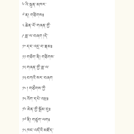
༦ འི་སྐུན་མཁར་
༧ ན། གཙིགས༔
༨ ཆེན་པོ་གཞན་གྱྀ་
༩ ཟླ་ལ་བཞག །དེ་
༡༠ དང་འདྲ་བ་རྣམ༔
༡༡ གཅྀག་ནི། གཙིགས་
༡༢ གཞན་གྱྀ་ཟླ་ལ་
༡༣ བཀའྀ་སར་བཞག
༡༤ ། གཙྀགས་ཀྱྀ་
༡༥ འོག་དཔེ་འཕྲ༔
༡༦ མེན་གྱྀ་སྒྲོམ་བུ༔
༡༧ ནི། གཙུག་ལག༔
༡༨ ཁང་འདྀའྀ་མཛོད་