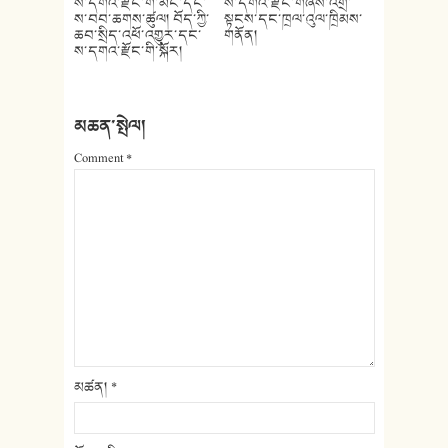
ས་དགའ་རྫོང་གི་མིང་དང་
ས་དགའ་རྫོང་གཞིས་འགྲོ་
ས་བབ་ཆགས་ཚུལ། བོད་ཀྱི་
སྟངས་དང་ཁྲལ་འུལ་ཁྲིམས་
ཆབ་སྲིད་འཕོ་འགྱུར་དང་
གནོན།
ས་དགའ་རྫོང་གི་སྐོར།
མཆན་སྤེལ།
Comment
*
མཚན།
*