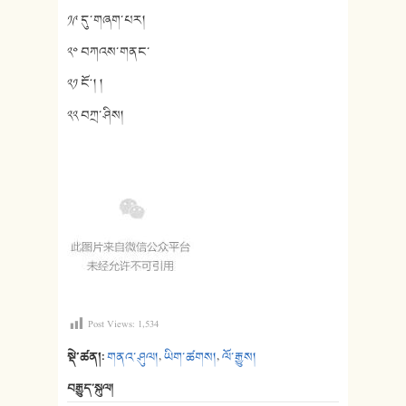
༡༩ དུ་གཞག་པར།
༢༠ བཀའས་གནང་
༢༡ ངོ༌། །
༢༢ བཀྲ་ཤིས།
Post Views:
1,534
སྡེ་ཚན།:
གནའ་ཤུལ།
,
ཡིག་ཚགས།
,
ལོ་རྒྱུས།
བརྒྱུད་སྐུལ།