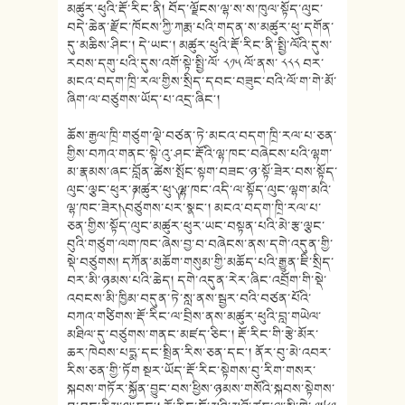
མཚུར་ཕུའི་རྡོ་རིང་ནི། བོད་ལྗོངས་ལྷ་ས་ས་ཁུལ་སྟོད་ལུང་
བདེ་ཆེན་རྫོང་ཁོངས་ཀྱི་ཀརྨ་པའི་གདན་ས་མཚུར་ཕུ་དགོན་
དུ་མཆིས་ཤིང༌། དེ་ཡང༌། མཚུར་ཕུའི་རྡོ་རིང་ནི་སྤྱི་ལོའི་དུས་
རབས་དགུ་པའི་དུས་འགོ་སྟེ་སྤྱི་ལོ་ ༨༡༥ ལོ་ནས་ ༨༨༨ བར་
མངའ་བདག་ཁྲི་རལ་གྱིས་སྲིད་དབང་བཟུང་བའི་ལོ་ག་གེ་མོ་
ཞིག་ལ་བཙུགས་ཡོད་པ་འདྲ་ཞིང༌།
ཆོས་རྒྱལ་ཁྲི་གཙུག་ལྡེ་བཙན་ཏེ་མངའ་བདག་ཁྲི་རལ་པ་ཅན་
གྱིས་བཀའ་གནང་སྟེ་འུ་ཤང་རྡོའི་ལྷ་ཁང་བཞེངས་པའི་ལྷག་
མ་རྣམས་ཞང་བློན་ཚེས་སྤོང་སྟག་བཟང་ཉ་སྟོ་ཟེར་བས་སྟོད་
ལུང་ལྕང་ཕུར་༼མཚུར་ཕུ་༽ ༼ལྷ་ཁང་འདི་ལ་སྟོད་ལུང་ལྷག་མའི་
ལྷ་ཁང་ཟེར།༽ བཙུགས་པར་སྣང༌། མངའ་བདག་ཁྲི་རལ་པ་
ཅན་གྱིས་སྟོད་ལུང་མཚུར་ཕུར་ཡང་བསྟན་པའི་མེ་རྩ་ལྕང་
བུའི་གཙུག་ལག་ཁང་ཞེས་བྱ་བ་བཞེངས་ནས་དགེ་འདུན་གྱི་
སྡེ་བཙུགས། དཀོན་མཆོག་གསུམ་གྱི་མཆོད་པའི་རྒྱུན་ཇི་སྲིད་
བར་མི་ཉམས་པའི་ཆེད། དགེ་འདུན་རེར་ཞིང་འབྲོག་གི་སྡེ་
འབངས་མི་ཁྱིམ་བདུན་ཏེ་སླ་ནས་སྦྱར་བའི་བཙན་པོའི་
བཀའ་གཙིགས་རྡོ་རིང་ལ་བྲིས་ནས་མཚུར་ཕུའི་བླ་གཡེལ་
མཐིལ་དུ་བཙུགས་གནང་མཛད་ཅིང༌། རྡོ་རིང་གི་རྩེ་མོར་
ཆར་ཁེབས་པདྨ་དང་སྤྲིན་རིས་ཅན་དང༌། ནོར་བུ་མེ་འབར་
རིས་ཅན་གྱི་ཏོག སྔར་ཡོད་རྡོ་རིང་སྟེགས་བུ་རིག་གསར་
སྐབས་གཏོར་སྐྱོན་བྱུང་བས་ཕྱིས་ཉམས་གསོའི་སྐབས་སྟེགས་