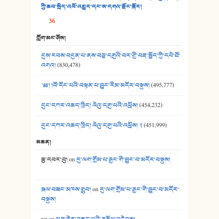
38. ཡབ་ཡུམ། - ཟླ་སྒྲོན།
ཀྱི་ཆབ་སྲིད་འཕོ་འགྱུར་དང་ས་དགའ་རྫོང་སྐོར།
36
39. དྲིལ་བུའི་སྐལ་སྒྲ། - ཟླ་སྒྲོན།
ཀློག་མང་ཤོས།
40. ང་ཚོ་ཕན་ཚུན་མཇལ་ནས། - ཟླ་སྒྲོན།
དུས་རབས་བདུན་པ་ནས་བཅུ་དགུའི་བར་གྱི་བརྡ་སྤྲོད་ཀྱི་དཔེ་ཐོ་
41. མཚན་ཚོགས་ཞབས་བྲོ་སྣ་མང་། - བོད་གཞས་ཕྱོགས་བསྒྲིགས།
འགའ།
(830,478)
༄༅། །བོ་དོང་པའི་བསྟན་པ་བྱུང་རིམ་མདོར་བསྡུས།
(495,777)
དུང་དཀར་འཆད་ཁྲིད། ལེའུ་དགུ་པའི་འཕྲོས།
(454,232)
དུང་དཀར་འཆད་ཁྲིད། ལེའུ་དགུ་པའི་འཕྲོས། ༢
(451,999)
མཆན།
ཆུ་དབར་བུ།
on
རུ་ལག་གྲོམ་པ་རྒྱང་གི་བྱུང་བ་མདོར་བསྡུས།
སྐལ་བཟང་མཁས་གྲུབ།
on
རུ་ལག་གྲོམ་པ་རྒྱང་གི་བྱུང་བ་མདོར་
བསྡུས།