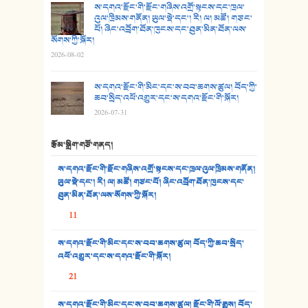
27. ལྕེ་བདེ་ཞོལ་གྱི་པང་གདན།
ས་དགའ་རྫོང་གི་རྫོང་གཞིས་འགྲོ་སྟངས་དང་ཁྲལ་
འུལ་ཁྲིམས་གནོན། ཡུལ་སྡེ་དང་། རི། ལ། མཚོ། གཙང་
པོ། ཞིང་འབྲོག་ཐོན་ཁུངས་དང་ཐུན་མིན་ཐོན་ལས་
28. སྟོད་གཞས། - ཕན་ཐོག
སོགས་ཀྱི་སྐོར།
2026-08-02
29. རྣམ་བུ། - འཕྱོངས་ཞོལ་སྒྲོལ་མ།
ས་དགའ་རྫོང་གི་མིང་དང་ས་བབ་ཆགས་ཚུལ། བོད་ཀྱི་
30. སི་ལིང་འབྲི་མོ། - ཕན་ཐོག
ཆབ་སྲིད་འཕོ་འགྱུར་དང་ས་དགའ་རྫོང་གི་སྐོར།
2026-07-31
31. ཕ་ཡུལ་ཡར་ཀླུང་།
རྩོམ་སྒྲིག་གཙོ་གནད།
32. ཨ་མ།
ས་དགའ་རྫོང་གི་རྫོང་གཞིས་འགྲོ་སྟངས་དང་ཁྲལ་འུལ་ཁྲིམས་གནོན།
33. འཛོམས་པའི་ལམ།
ཡུལ་སྡེ་དང་། རི། ལ། མཚོ། གཙང་པོ། ཞིང་འབྲོག་ཐོན་ཁུངས་དང་
ཐུན་མིན་ཐོན་ལས་སོགས་ཀྱི་སྐོར།
34. ཉི་མ་སེམས་ལ་ཞོག་དང་། - ཟླ་སྒྲོན།
11
35. ང་ཚོ་ཕན་ཚུན་མཇལ་ནས། - ཟླ་སྒྲོན།
ས་དགའ་རྫོང་གི་མིང་དང་ས་བབ་ཆགས་ཚུལ། བོད་ཀྱི་ཆབ་སྲིད་
འཕོ་འགྱུར་དང་ས་དགའ་རྫོང་གི་སྐོར།
36. ཟླ་གཞོན་སྙན་དབྱངས། - ཟླ་སྒྲོན།
21
37. མཚོ་སྔོན་པོ། - ཟླ་སྒྲོན།
ས་དགའ་རྫོང་གི་མིང་དང་ས་བབ་ཆགས་ཚུལ། རྫོང་གི་ལོ་རྒྱུས། བོད་