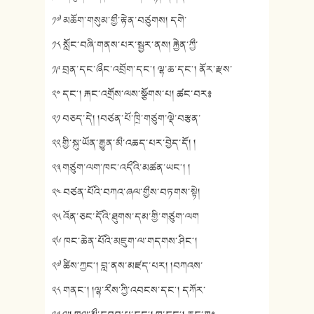
༡༧ མཆོག་གསུམ་གྱྀ་རྟེན་བཙུགས། དགེ་
༡༨ སློང་བཞི་གནས་པར་སྦྱར་ནས། རྐྱེན་ཀྱྀ་
༡༩ བྲན་དང་ཞྀང་འབྲོག་དང༌། ལྷ་ཆ་དང༌། ནོར་རྫས་
༢༠ དང༌། རྐང་འགྲོས་ལས་སྩོགས་པ། ཚང་བར༔
༢༡ བཅད་དེ། །བཙན་པོ་ཁྲི་གཙུག་ལྡེ་བརྩན་
༢༢ གྱི་སྐུ་ཡོན་རྒྱུན་མྀ་འཆད་པར་བྱེད་དོ། །
༢༣ གཙུག་ལག་ཁང་འདྀའི་མཚན་ཡང༌། །
༢༤ བཙན་པོའི་བཀའ་ཞལ་གྱྀས་བཏགས་སྟེ།
༢༥ འོན་ཅང་དོའི་ཐུགས་དམ་གྱི་གཙུག་ལག
༢༦ ཁང་ཆེན་པོའི་མཇུག་ལ་གདགས་ཤིང༌།
༢༧ ཚིས་ཀྱང༌། བླ་ནས་མཛད་པར། །བཀའས་
༢༨ གནང༌། །ལྷ་རྀས་ཀྱི་འབངས་དང༌། དཀོར་