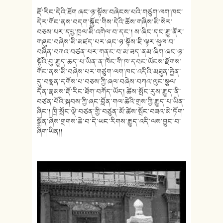
རྡོ་རིང་དེའི་ཐོག ཞང་ཉ་སྟོས་བཞེངས་པའི་གཙུག་ལག་ཁང་
དེར་གོང་ནས་བདག་སྐྱོང་གིས་དེའི་ཆོས་གཞིས་མི་སེར་
བཅས་པར་དཔྱ་ཁྲལ་མི་འགེལ་བ་དང༌། ས་ཞིང་དང་རྒྱུ་ནོར་
གཞུང་བཞེས་མི་མཛད་པར་ཞང་ཉ་སྟོས་ཇི་ལྟར་ཕུལ་བ་
བཞིན་བཀའ་བཙན་པར་གནང་བ་མ་ཟད་ནམ་ཞིག་ཞང་ཉ་
སྟོའི་བུ་རྒྱུད་ཆད་པ་ཡིན་ན་ཁོང་གི་ཁ་དབང་ཡོངས་རྫོགས་
གོང་ནས་མི་བཞེས་པར་གཙུག་ལག་ཁང་འདིའི་མཐུན་རྐྱེན་
དུ་བསྣན་དགོས་པ་བཅས་ཀྱི་ཞལ་བཞེས་བཀའ་ལུང་སྩལ་
དོན་རྣམས་རྡོ་རིང་ཐོག་བཀོད་ཡོད། ཚེས་སྤོང་རུས་རྒྱུད་ནི་
བཙན་པོའི་སྐབས་ཀྱི་ཞང་བློན་གལ་ཆེའི་གྲས་ཀྱི་རྒྱུད་པ་ཡིན་
ཞིང༌། ཁྲི་སྲོང་ལྡེ་བཙན་གྱི་བཙུན་མོ་ཚེས་སྤོང་བཟའ་མེ་ཏོག་
སྒྲོན་ཞེས་གྲགས་ཆེ་བ་དེ་ཡང་རིགས་རྒྱུད་འདི་ལས་བྱུང་བ་
ཞིག་ཡིན།།