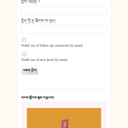
གློག་འཕྲིན།
*
ཁྱེད་ཀྱི་དྲ་ཚིགས་ཁ་བྱང།
Notify me of follow-up comments by email.
Notify me of new posts by email.
གངས་ལྗོངས་སྙན་དབྱངས།