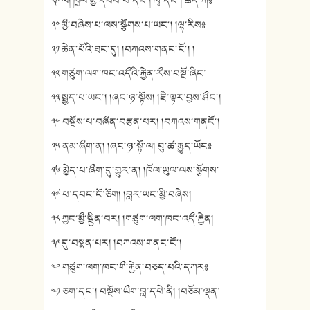
༢༩ ལ། ཁྲལ་མྱྀ་དབབ་པ་དང༌། ཁྭ་དང༌། ཆད་ཀ༔
༣༠ མྱྀ་བཞེས་པ་ལས་སྩོགས་པ་ཡང༌། །ལྷ་རིས༔
༣༡ ཆེན་པོའི་ཐང་དུ། །བཀའས་གནང་ངོ༌། །
༣༢ གཙུག་ལག་ཁང་འདྀའི་རྐྱེན་རྀས་བསྔོ་ཞིང་
༣༣ སྤྱད་པ་ཡང༌། །ཞང་ཉ་སྟོས། །ཇི་ལྟར་བྱས་ཤྀང༌།
༣༤ བསྔོས་པ་བཞྀན་བརྩན་པར། །བཀའས་གནངོ༌།
༣༥ ནམ་ཞྀག་ན། །ཞང་ཉ་སྟོ་ལ། བུ་ཚ་རྒྱུད་ཡོང༔
༣༦ མྱེད་པ་ཞྀག་དུ་གྱུར་ན། །ཁོལ་ཡུལ་ལས་སྩོགས་
༣༧ པ་དབང་ངོ་ཅོག། །བླར་ཡང་མྱི་བཞེས།
༣༨ ཀྱང་མྱྀ་སྦྱིན་བར། །གཙུག་ལག་ཁང་འདྀ་རྐྱེན།
༣༩ དུ་བསྣན་པར། །བཀའས་གནང་ངོ༌།
༤༠ གཙུག་ལག་ཁང་གྀ་རྐྱེན་བཅད་པའི་དཀར༔
༤༡ ཅག་དང༌། བསྔོས་ཡྀག་བླ་དཔེ་ནི། །བཅོམ་ལྡན་