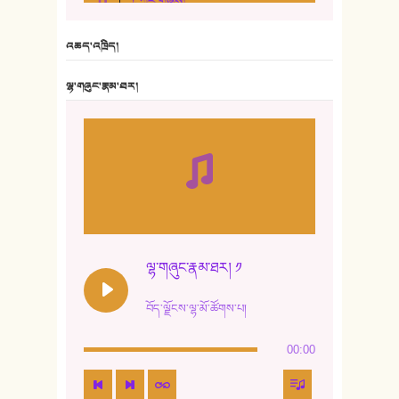
5. ཀོང་གཞས།
6. ཆོལ་གསུམ་བྲོ་གཞས། - སྒྲོན་གསལ།
འཆད་འཁྲིད།
7. ལྷག་སྒྲོན་ལགས།
ལྷ་གཞུང་རྣམ་ཐར།
8. ཆང་གཞས།
9. ཆང་གཞས། ༢
10. ཆང་གཞས། ༣
11. ལོ་གསར།
12. ལོ་གསར། ༢
ལྷ་གཞུང་རྣམ་ཐར། ༡
13. ཆུང་འདྲིས། - ཟླ་སྒྲོན།
བོད་ལྗོངས་ལྷ་མོ་ཚོགས་པ།
14. སྙིང་རྗེ་མོ། - ཚེ་འགྱུར་མེད།
00:00
15. ཤམ་པ་ལ་ཡི་སྲས་མོ།