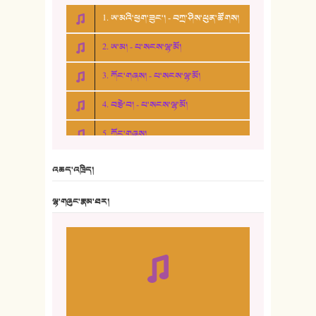
1. ཨ་མའི་ཕྱག་ཟུང་། - བཀྲ་ཤིས་ཕུན་ཚོགས།
2. ཨ་མ། - པ་སངས་ལྷ་མོ།
3. ཀོང་གཞས། - པ་སངས་ལྷ་མོ།
4. བརྩེ་བ། - པ་སངས་ལྷ་མོ།
5. ཀོང་གཞས།
6. ཆོལ་གསུམ་བྲོ་གཞས། - སྒྲོན་གསལ།
འཆད་འཁྲིད།
7. ལྷག་སྒྲོན་ལགས།
ལྷ་གཞུང་རྣམ་ཐར།
8. ཆང་གཞས།
9. ཆང་གཞས། ༢
10. ཆང་གཞས། ༣
11. ལོ་གསར།