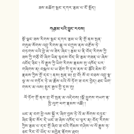
ཟས་མཆོག་སྦྲང་དཀར་རྩམ་པ་ངོ་སྤྲོད།
ཀ༽ རྩམ་པའི་བྱུང་རབས།
སྔོ་ལྗང་ཟས་རིགས་སྦྲང་དཀར་རྩམ་པ་ནི་གྲོ་ནས་སྲན་
གསུམ་སོགས་འབྲུ་རིགས་ཆུ་ལ་བཀྲུས་ནས་བརྔོས་ཏེ་
བཏགས་པའི་ཕྱེ་མ་ལ་ཟེར་ཞིང༌། རྩམ་པ་ནི་བོད་རིགས་ཀྱི་
ཟས་ཀྱི་གཙོ་བོ་ཞིག་ཡིན་སྟབས་བོད་མི་རྩམ་གཟན་པ་ཞེས་
འབོད་ཅིང༌། ལོ་རྒྱུས་ཀྱི་ཡིག་རིགས་རྣམས་སུ་འཁོད་པར་
གཞིགས་ན། བསྐལ་པ་ཡ་ཐོག་གི་དུས་ནས་ང་ཚོའི་མེས་པོ་
རྣམས་ཀྱིས་གྲོ་དང༌། ནས། སྲན་མ། བྲ་བོ། སོ་བ་བཅས་འབྲུ་སྣ་
ལྔ་ས་ལ་གཏོར་ཏེ་མ་རྨོས་པའི་ལོ་ཏོག་ཟ་བར་བྱེད། ཐང་ཡིག་
གསར་མ་ལས། སྤུར་རྒྱལ་གྱི་དུས་སུ།
ལོ་ཏོག་གྲོ་ནས་བྲ་བོ་སྲན་མ་འདེབས། །སྒོ་ཕྱུགས་གཡག་རྟ་
ཁྱི་ལུག་ཕག་རྣམས་འཚོ། །
ཡང་ན་བག་ཕྱེ་ལས་སྐྱོ་ར་ཞིག་བྱས་ཏེ་འོ་མ་སོགས་བཏུང་
ཞིང་རྟིང་སོར་དེ་ཡང་ཟ་ཞེས་འཁོད་པ་ལྟར་ན། བོད་རིགས་
ཀྱིས་རྩམ་པ་དང་གྲོ་ཞིབ་ཟ་བའི་གོམས་གཤིས་ལ་ལོ་རྒྱུས་ཧ་
ཅང་རིང་པོ་ཡོད་པ་མཁྱེན་རྟོགས་ཐུབ།