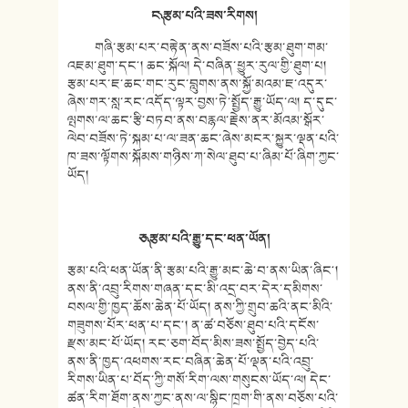
ང༽ རྩམ་པའི་ཟས་རིགས།
གཞི་རྩམ་པར་བརྟེན་ནས་བཟོས་པའི་རྩམ་ཐུག་གམ་
འཇམ་ཐུག་དང༌། ཆང་སྐོལ། དེ་བཞིན་ཕྱུར་རུལ་གྱི་ཐུག་པ།
རྩམ་པར་ཇ་ཆང་གང་རུང་བླུགས་ནས་སྐྱོ་མའམ་ཇ་འདུར་
ཞེས་གར་སླ་རང་འདོད་ལྟར་བྱས་ཏེ་སྤྱོད་རྒྱུ་ཡོད་ལ། ད་དུང་
ལྤགས་ལ་ཆང་རྩི་བཏབ་ནས་བརྙལ་རྗེས་ནར་མོའམ་སྒོར་
ལེབ་བཟོས་ཏེ་སྐམ་པ་ལ་ཟན་ཆང་ཞེས་མངར་སྐྱུར་ལྡན་པའི་
ཁ་ཟས་ལྟོགས་སྐོམས་གཉིས་ཀ་སེལ་ཐུབ་པ་ཞིམ་པོ་ཞིག་ཀྱང་
ཡོད།
ཅ༽ རྩམ་པའི་རྒྱུ་དང་ཕན་ཡོན།
རྩམ་པའི་ཕན་ཡོན་ནི་རྩམ་པའི་རྒྱུ་མང་ཆེ་བ་ནས་ཡིན་ཞིང༌།
ནས་ནི་འབྲུ་རིགས་གཞན་དང་མི་འདྲ་བར་དེར་དམིགས་
བསལ་གྱི་ཁྱད་ཆོས་ཆེན་པོ་ཡོད། ནས་ཀྱི་གྲུབ་ཆའི་ནང་མིའི་
གཟུགས་པོར་ཕན་པ་དང༌། ན་ཚ་བཅོས་ཐུབ་པའི་དངོས་
རྫས་མང་པོ་ཡོད། རང་ཅག་བོད་མིས་ཟས་སྤྱོད་བྱེད་པའི་
ནས་ནི་ཁྱད་འཕགས་རང་བཞིན་ཆེན་པོ་ལྡན་པའི་འབྲུ་
རིགས་ཡིན་པ་བོད་ཀྱི་གསོ་རིག་ལས་གསུངས་ཡོད་ལ། དེང་
ཚན་རིག་ཐོག་ནས་ཀྱང་ནས་ལ་སྙིང་ཁྲག་གི་ནས་བཅོས་པའི་