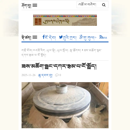
ཤོག་བུ།
སྡེ་ཚན།
ངོ་དེབ།
ཀྲུའི་ཀྲར།
གུ་ཀུལ།+
rss
གཙོ་ངོས།
བཟོ་རིག
,
ཡུལ་སྡེ།
,
ཡུལ་སྲོལ།
,
སྣ་ཚོགས།
ཟས་མཆོག་སྦྲང་
དཀར་རྩམ་པ་ངོ་སྤྲོད།
ཟས་མཆོག་སྦྲང་དཀར་རྩམ་པ་ངོ་སྤྲོད།
2025-11-26
·
ཆུ་དབར་བུ།
·
0