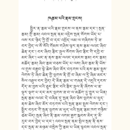
ཁ༽ རྩམ་པའི་རྣམ་གྲངས།
སྤྱིར་ན་རྩམ་པའི་རྣམ་གྲངས་ལ་ནས་རྩམ་དང༌། སྲན་
རྩམ། གྲོ་རྩམ། འབལ་སྲན་ནམ་འདྲེས་སྲན་སོགས་ཡོད་པ་
ལས་རང་ཉིད་ཀྱི་བྲོ་བ་དང་འཕྲོད་ལམ་ལ་གཞིགས་ཏེ་ཟ་
བར་བྱེད་ལ་སོ་སོའི་གོམས་གཤིས་ལྟར་ནས་རྩམ་ལའང་ཞིབ་
ཆེན་དང༌། བར་ཞིབ། རྩིང་ཧྲུལ་སོགས་ཞིབ་རྩིང་གི་དབྱེ་བ་
མང་ཞིང༌། ཡང་ན་ནས་རྩམ་ལའང་དམངས་རྩམ། བར་རྩམ།
མཆོད་རྩམ། ཞིབ་རྩམ་བཅས་ཡོད་པ་ལས། ཞིབ་རྩམ་ནི་ཡོས་
ལ་གྲུས་བརྒྱབ་སྟེ་ཆེས་ཞིབ་མོར་བཏགས་པའི་ནས་རྩམ་སྤུས་
ལེགས་ཏེ་ཞིབ་ཆེན་གྱི་ལྤགས་ནི་བྲོ་བ་ཞིམ་ལ་དྲི་ཞིམ་མངར་
སིལ་འཐུལ་བར་བྱེད། དེ་མིན་རྩམ་པ་གཞན་དེ་འདྲའི་དྭངས་
དོད་མ་བྱས་པའི་ཅུང་རྩིང་བའི་རྩིང་ཧྲུལ་ནི་ཞོགས་པ་ཇ་
ལྡུར་ལྡག་པ་དང་མར་ལྤགས་ཟ་བ་ལ་མཆོག་ཏུ་གྱུར་པ་ཡིན།
སྲན་རྩམ་ལའང་དེ་བཞིན་དུ་སྲན་ཞིབ་ཅེས་ལྤགས་པ་ཕུད་
ནས་ཆེས་ཞིབ་མོར་བཏགས་པའི་སྲན་རྩམ་སྤུས་ལེགས་དང༌།
སྤྱིར་བཏང་གི་སྲན་ལྤགས་མ་ཕུད་པའི་སྲན་རྩམ་ཁག་གཉིས་
ཙམ་ཡོད། སྲན་ཞིབ་ནི་རྩམ་འགམ་རྒྱག་སྐབས་མེད་དུ་མི་
རུང་བར་བྱེད་པ་དང༌། འབལ་སྲན་ནམ་སྤེལ་སྲན་ནི་ནས་
དང་སྲན་མ་མཉམ་བསྲེས་ཀྱི་རྩམ་པ་ཡིན་སྟབས་འབལ་སྲན་