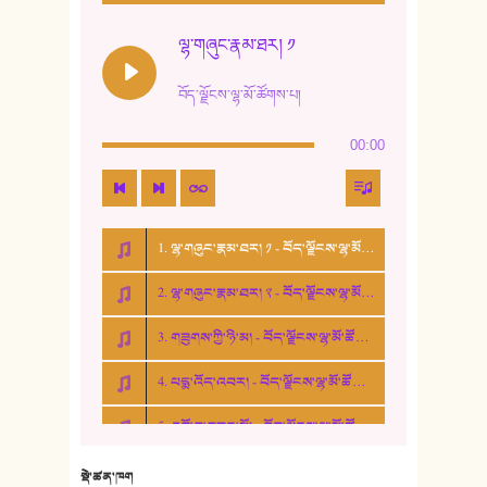
12. ལོ་གསར། ༢
ལྷ་གཞུང་རྣམ་ཐར། ༡
13. ཆུང་འདྲིས། - ཟླ་སྒྲོན།
བོད་ལྗོངས་ལྷ་མོ་ཚོགས་པ།
14. སྙིང་རྗེ་མོ། - ཚེ་འགྱུར་མེད།
00:00
15. ཤམ་པ་ལ་ཡི་སྲས་མོ།
16. ལྷ་བུ་དར་བུ།
1. ལྷ་གཞུང་རྣམ་ཐར། ༡ - བོད་ལྗོངས་ལྷ་མོ་ཚོགས་པ།
17. ང་བོད་པ་ཡིན། - ཕུར་བུ་རྣམ་རྒྱལ།
2. ལྷ་གཞུང་རྣམ་ཐར། ༢ - བོད་ལྗོངས་ལྷ་མོ་ཚོགས་པ།
18. ང་ལ་བྱམས་པའི་ཨ་མ།
3. གཟུགས་ཀྱི་ཉི་མ། - བོད་ལྗོངས་ལྷ་མོ་ཚོགས་པ།
19. ཆ་རྐྱེན་མེད་པའི་སེམས།
4. པདྨ་འོད་འབར། - བོད་ལྗོངས་ལྷ་མོ་ཚོགས་པ།
20. བསྟན་རྒྱས་གླིང་།
5. འགྲོ་བ་བཟང་མོ། - བོད་ལྗོངས་ལྷ་མོ་ཚོགས་པ།
21. ཕ་སྐད།
22. བཀྲ་ཤིས་ཁང་གསར།
སྡེ་ཚན་ཁག