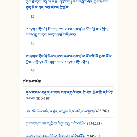
ཡུལ་སྡེ་དང་། རི། ལ། མཚོ། གཙང་པོ། ཞིང་འབྲོག་ཐོན་ཁུངས་དང་
ཐུན་མིན་ཐོན་ལས་སོགས་ཀྱི་སྐོར།
34. ཉི་མ་སེམས་ལ་ཞོག་དང་། - ཟླ་སྒྲོན།
12
35. ང་ཚོ་ཕན་ཚུན་མཇལ་ནས། - ཟླ་སྒྲོན།
ས་དགའ་རྫོང་གི་མིང་དང་ས་བབ་ཆགས་ཚུལ། བོད་ཀྱི་ཆབ་སྲིད་
འཕོ་འགྱུར་དང་ས་དགའ་རྫོང་གི་སྐོར།
36. ཟླ་གཞོན་སྙན་དབྱངས། - ཟླ་སྒྲོན།
24
37. མཚོ་སྔོན་པོ། - ཟླ་སྒྲོན།
ས་དགའ་རྫོང་གི་མིང་དང་ས་བབ་ཆགས་ཚུལ། རྫོང་གི་ལོ་རྒྱུས། བོད་
38. ཡབ་ཡུམ། - ཟླ་སྒྲོན།
ཀྱི་ཆབ་སྲིད་འཕོ་འགྱུར་དང་ས་དགའ་རྫོང་སྐོར།
36
39. དྲིལ་བུའི་སྐལ་སྒྲ། - ཟླ་སྒྲོན།
ཀློག་མང་ཤོས།
40. ང་ཚོ་ཕན་ཚུན་མཇལ་ནས། - ཟླ་སྒྲོན།
དུས་རབས་བདུན་པ་ནས་བཅུ་དགུའི་བར་གྱི་བརྡ་སྤྲོད་ཀྱི་དཔེ་ཐོ་
41. མཚན་ཚོགས་ཞབས་བྲོ་སྣ་མང་། - བོད་གཞས་ཕྱོགས་བསྒྲིགས།
འགའ།
(830,480)
༄༅། །བོ་དོང་པའི་བསྟན་པ་བྱུང་རིམ་མདོར་བསྡུས།
(495,782)
དུང་དཀར་འཆད་ཁྲིད། ལེའུ་དགུ་པའི་འཕྲོས།
(454,233)
དུང་དཀར་འཆད་ཁྲིད། ལེའུ་དགུ་པའི་འཕྲོས། ༢
(452,001)