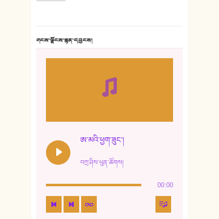
གངས་ལྗོངས་སྙན་དབྱངས།
ཨ་མའི་ཕྱག་ཟུང་།
བཀྲ་ཤིས་ཕུན་ཚོགས།
00:00