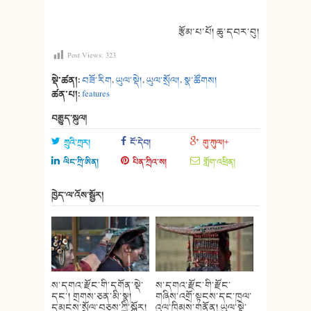
རྩོམ་པ་པོ། ཆུ་དབར་བུ།
Post Views:
323
སྡེ་ཚན།:
བཟོ་རིག
,
ཡུལ་སྡེ།
,
ཡུལ་སྲོལ།
,
སྣ་ཚོགས།
ཚན་པ།:
features
བརྒྱུད་སྐུལ།
ཀྲུའི་ཀྲར།
ངོ་དེབ།
གུ་ཀུལ།+
ལིང་ཀྲི་ཨིན།
པིན་ཀྲིའ་ས།
གློག་འཕྲིན།
ཁྱེད་ལ་འོས་སྦྱོར།
ས་དགའ་རྫོང་གི་དགོན་སྡེ་
ས་དགའ་རྫོང་གི་རྫོང་
དང་། གྲགས་ཅན་མི་སྣ།
གཞིས་འགྲོ་སྟངས་དང་ཁྲལ་
དམངས་སྲོལ་བཅས་ཀྱི་སྐོར།
འུལ་ཁྲིམས་གནོན། ཡུལ་སྡེ་