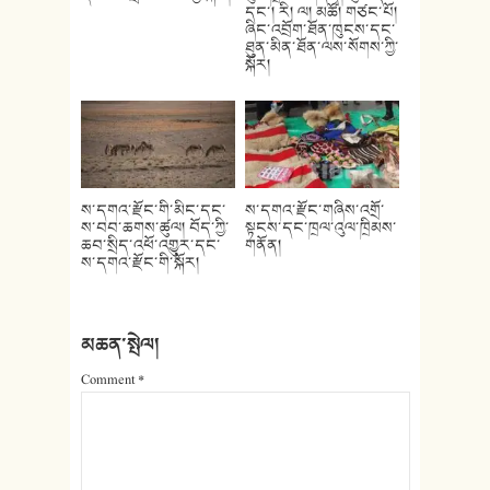
དང་། རི། ལ། མཚོ། གཙང་པོ།
ཞིང་འབྲོག་ཐོན་ཁུངས་དང་
ཐུན་མིན་ཐོན་ལས་སོགས་ཀྱི་
སྐོར།
ས་དགའ་རྫོང་གི་མིང་དང་
ས་དགའ་རྫོང་གཞིས་འགྲོ་
ས་བབ་ཆགས་ཚུལ། བོད་ཀྱི་
སྟངས་དང་ཁྲལ་འུལ་ཁྲིམས་
ཆབ་སྲིད་འཕོ་འགྱུར་དང་
གནོན།
ས་དགའ་རྫོང་གི་སྐོར།
མཆན་སྤེལ།
Comment
*