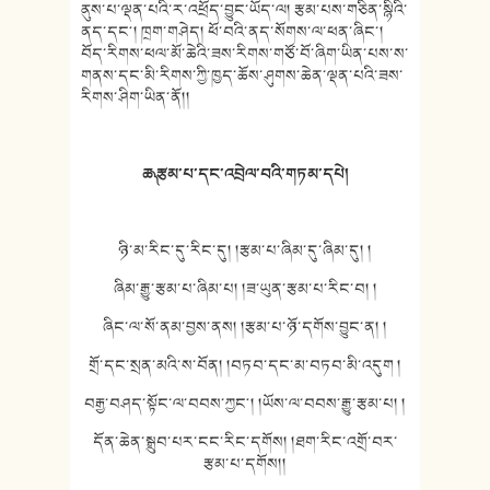
ནུས་པ་ལྡན་པའི་ར་འཕྲོད་བྱུང་ཡོད་ལ། རྩམ་པས་གཅིན་སྙིའི་
ནད་དང༌། ཁྲག་གཤེད། ཕོ་བའི་ནད་སོགས་ལ་ཕན་ཞིང་།
བོད་རིགས་ཕལ་མོ་ཆེའི་ཟས་རིགས་གཙོ་བོ་ཞིག་ཡིན་པས་ས་
གནས་དང་མི་རིགས་ཀྱི་ཁྱད་ཆོས་ཤུགས་ཆེན་ལྡན་པའི་ཟས་
རིགས་ཤིག་ཡིན་ནོ།།
ཆ༽ རྩམ་པ་དང་འབྲེལ་བའི་གཏམ་དཔེ།
ཉི་མ་རིང་དུ་རིང་དུ། །རྩམ་པ་ཞིམ་དུ་ཞིམ་དུ། །
ཞིམ་རྒྱུ་རྩམ་པ་ཞིམ་པ། །ཟ་ཡུན་རྩམ་པ་རིང་བ། །
ཞིང་ལ་སོ་ནམ་བྱས་ནས། །རྩམ་པ་ཉོ་དགོས་བྱུང་ན། །
གྲོ་དང་སྲན་མའི་ས་བོན། །བཏབ་དང་མ་བཏབ་མི་འདུག །
བརྒྱ་བཤད་སྟོང་ལ་བབས་ཀྱང༌། །ཡོས་ལ་བབས་རྒྱུ་རྩམ་པ། །
དོན་ཆེན་སྒྲུབ་པར་ངང་རིང་དགོས། །ཐག་རིང་འགྲོ་བར་
རྩམ་པ་དགོས།།