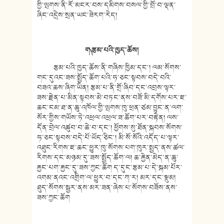
གྱི་ལྤགས་ནི་རོ་མངར་བས་དམིགས་བསལ་གྱི་བྲོ་བ་ལྡན་
ཞིང་འདྲེས་སྲན་ཡང་ཟེརག་རེད།
ག༽ རྩམ་པའི་ཁྱད་ཆོས།
རྩམ་པའི་ཁྱད་ཆོས་ནི་གཞིས་ཁྱིམ་དང༌། ལམ་སོགས་
གང་དུའང་ཟས་སྤྱོད་ཆོག་པའི་ཧ་ཅང་སྟབས་བདེ་བའི་
བཟའ་ཆས་ཞིག་ཡིན། རྩམ་པ་ནི་གྲོ་ཞིབ་དང་འབྲས་ལྟར་
ཟས་རྗེན་པ་མིན་སྟབས་མེ་བཏང་ནས་བཟོ་མི་དགོས་པར་ཇ་
ཆང་ངམ་ཐ་ན་ཆུ་འཁོལ་གྱི་ལྤགས་ཁུ་ཕྲན་ཙམ་བྱུང་ན་ལག་
སོར་གྱིས་གཡོས་ཏེ་འཕྲལ་འཕྲལ་ཟ་ཆོག་པར་བརྟེན། ལས་
དོན་བྲེལ་འཚུབ་བ་ཆེ་བ་དང༌། ཕྱོགས་སུ་ཐོན་སྐབས་སོགས་
ཧ་ཅང་སྟབས་བདེ་པོ་ཡོད་ཅིང༌། མི་སོ་སོའི་འདོད་པ་ལྟར་
འཐུང་རིགས་ཇ་ཆང་ཕྱུར་ཁུ་སོགས་པག་ཁུར་སྤྱད་ནས་ཚལ་
རིགས་དང་མཉམ་དུ་ཟས་སྤྱོད་ཆོག་ལ། ཆ་རྐྱེན་མེད་ན་ཆུ་
རྐྱང་པག་རྐྱང་དུ་ཟས་ཀྱང་ཆོག ད་དུང་རྩམ་པ་དེ་སྐམ་པོར་
འགམ་ནའང་འགྲིག་ལ་ཕྱུར་བ་དང་ཀ་ར། མར་དང་སྣུམ།
ཐུད་སོགས་སྦྱར་ནས་མར་ཟན་ཞེས་པ་སོགས་བཟོས་ནས་
ཟས་ཀྱང་ཆོག