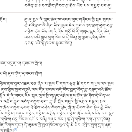
བཞིན་རྩ་མདའ་རྫོང་ཁོངས་སུ་བྲིས་ཡོད་པས་དཔྱད་པར་ཞུ།
ྲོང།
གུ་རུ་གྱམ་ནི་གླང་ཆེན་ཁ་འབབ་ལུང་གཤོངས་ཀྱི་སྐད་གྲགས་
ཆེ་བའི་བྲག་རི་ཞིག་ཡིན། ཁུལ་དེར་ཉུང་མཐར་བྲག་ཕུག་བཅུ་
གཉིས་ཙམ་ཡོད་ལ། རི་ཁྲོད་གཙོ་བོ་ནི་གཡུང་དྲུང་རིན་ཆེན་
འབར་བའི་སྒྲུབ་ཕུག་ཅེས་པ་དེ་ཡིན། གུ་གྱམ་དགོན་ཞེས་
དགོན་པའི་སྡེ་ཁོངས་སུའང་ཡོད།
་ཚན་བདུན་པ། དམངས་སྲོལ།
་པོ། དུས་སྟོན་དམངས་སྲོལ།
ཅུ་གཉིས་ནས་སྒར་འཆར་ཅན་ཞེས་པ་རྒྱལ་པོ་དགའ་ལྡན་ཚེ་དབང་གཡུལ་ལས་རྒྱལ་
། དུས་ཕྱིས་ཁྲལ་བསྡུའི་ལས་དོན་སྟབས་བདེ་ཡོང་སླད་བོད་ཟླ་བརྒྱད་པའི་ཚེས་
ོན་དེ་ནི་མངའ་རིས་སྒར་ཁུལ་གྱི་གཞུང་འབྲེལ་དུས་སྟོན་ཆེ་ཤོས་དེ་ཡིན་ལ།
ོང་རྒྱུག་འཕེན་གསུམ་དང་། གླུ་བྲོ་སྐོར་གསུམ་གྱི་འགྲན་བསྡུར། སྒར་
་སྐོར་གསུམ་དམག་ཐོ་རྩིས་བཤེར་སོགས་བྱེད་སྒོ་སྣ་ཚོགས་ཤིག་སྤེལ་གྱི་ཡོད།
ོན་གཉིས། གཞུང་གཉེར་གཉིས། མགྲོན་གཉེར་གཉིས། རྫོང་བཞི་དཔོན་ཁག་དྲུག
བ་གཉིས། འདུ་ཁོངས་འགོ་བ་བཞི། གཞུང་ཚོང་། ཚྭ་ཤོ་གཉིས། རག་ཤར་དཔོན།
ོན་རིགས་དང་། དེ་རྣམས་ཀྱི་ཁྱབ་ཁོངས་ཡུལ་སྡེ་མི་སེར་འབྱོར་ཕྱུག་དྲག་ཞན་
[7]
ྲོལ་མཆིས།