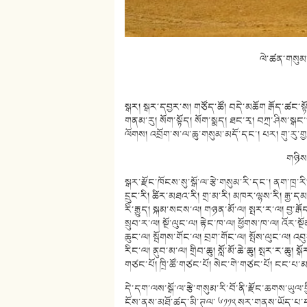
ལེ་ཚན་གསུམ་
སྒར། སྒར་དབྱར་ས། གཙོད་ཚོ། བདེ་མཆོག རྒོད་ཚང་སྟོ
གནམ་རུ། སོག་སྟོད། སོག་སྨད། ཐང་རྭ། བཀྲ་ཤིས་སྒང་། 
ལོགས། འབྲོག་ས་ལ་ཆུ་གསུམ་མདོ་དང་། པར། གུ་རུ་གྱམ
གཉིས
སྒར་རྫོང་ཁོངས་སུ་སྒོ་ལ་རྩེ་གསུམ་རི་དང་། ནག་ཁྲ་རི
དྲུང་རི། ཚིར་མཐའ་རི། གྲ་མ་རི། མཁར་ལྷས་རི། རྒྱ་དམར་ར
རི་རྒྱུད། སྐམ་སངས་ལ། གཉན་མོ་ལ། སྤར་ར་ལ། བྱ་ར
སྲུབ་ར་ལ། སྔོ་ལུང་ལ། རྟེང་ཁ་ལ། ཕྱོགས་ཁ་ལ། འོར་ས
ཆུང་ལ། སྦོགས་གོང་ལ། བྲག་གོང་ལ། སྤོས་ལུང་ལ། འབུ
རིང་ལ། ནུབ་མ་ལ། གྲིབ་ཆུ། སློ་མོ་ཆེ་ཆུ། སྤར་ར་ཆུ། 
གཙང་པོ། ཁྲི་ཚོ་གཙང་པོ། སེང་གེ་གཙང་པོ། ངང་པ་མཚོ
དེ་དག་ལས་སྒོ་ལ་རྩེ་གསུམ་རི་བོ་ནི་རྫོང་ཆགས་ཡུལ་གྱ
ངོས་ནས་མཐོ་ཚད་མི་ཊལ་ ༦༡༡༢ སར་གནས་ཡོད་པ་དང་ལ