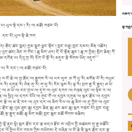
འཆད་འ
པ། ཡུལ་སྡེ་དང་། རི། ལ། མཚོ། གཙང་པོ།
ལྷ་གཞུ
དང་པོ། ཡུལ་སྡེ་ཆེ་ཁག
ད། རྒོད་ཚང་སྨད། གྱམ་སྨུག ལྕང་སྡོང་། གླང་བཅུ། གླང་དམར། མོན་འཚེར།
འུག་ཚང། ཞིང་ག་གོང་། ཆུ་མིག་ཤར། དོ་པོ་སྔོན་ཆུང་། ཆུ་ཁ་གྱེན། སྤོག་ཆེན། ཀོ་
[1]
་དགོན་པ། དེའུ་ཁྲ་བོ། ཏོག་པོ་སྔོ་རི། མདུང་རྩེ་སོགས་ཡོད་འདུག
་པ། རི་དང་། ལ། མཚོ། གཙང་པོ།
། ལ་བོ་ཆེ་ལ། བྱ་རྒོད་ལ། རྒྱུགས་རི་ལ། པར་ཕུག ཨ་ཀོ་པུ་རི། མགོན་པོ་རི། གཡུང་
ི། དགུན་རི། བེན་སུ་རི། གྭ་ཕུ་རི། རོང་ལྷས་རི། ལྷ་རི། བྲག་རྒྱ་རི་རྒྱུད། ཨ་ཡི་
ྒོད་ལ། ཨ་ཡི་ལ། ངང་ཁྲལ་ལ། དུག་ལ། ལུང་དཀར་ལ། གཉན་ལུང་ལ། ལྡིང་ར་ལ།
ྔོན་ལ། བྱིའུ་ལ། དཀར་པོའི་ལ། གུང་གོ་ལ། དབྱར་དགུན་ལ། སྒར་རྫོང་ལ། དབྱར་
ར་རྩེ་ལ། མ་ནེ་ཁར་ལ། འུར་དར་ལ། མིག་རིལ་ལ། ཆུ་མིག་ལ། གྲུ་ཀྱོག་ལ། ལུང་
སྒོར་རྫོང་ཆུ། འུམ་ཐུང་ཆུ། དབྱར་ཆེན་ཆུ། ཐར་ཆང་ཆུ། སྒར་གཙང་པོ། གླང་བཅུ་
། སྔ་རྒྱུད་མཚོ། ཆུ་མིག་མཚོ། གླང་ཆུང་མཚོ་སོགས་མཆིས།
ི་ལྷོ་ནུབ་སྟེ། སྒར་རྫོང་དང་རྩ་མདའ་རྫོང་ས་འབྲེལ་གྱི་མཚམས་སུ་རྒྱ་མཚོའི་
ོ་ཧྲིལ་པོར་གངས་ཀྱིས་གཡོགས། དེ་བཞིན་ལ་བོ་ཆེ་ནི་སྒར་རྫོང་དང་རྩ་