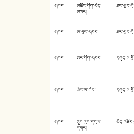
མཁར།
མཆོང་གོག་མོན་
ཐང་ལྕང་གྲ
མཁར།
མཁར།
མ་ལུང་མཁར།
ཐར་ལུང་གྲ
མཁར།
ཨར་གོག་མཁར།
དགུན་ས་གྲ
མཁར།
ཞིང་ཁ་གོང་།
དགུན་ས་གྲོ
མཁར།
ཁྱུང་ལུང་དངུལ་
མོན་འཚེར་ག
དཀར།