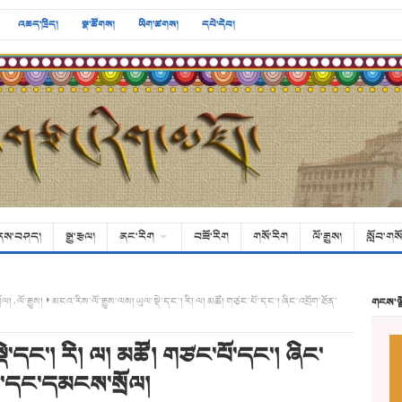
འཆད་ཁྲིད།
སྣ་ཚོགས།
ཡིག་ཚགས།
དཔེ་དེབ།
ནས་བཤད།
སྒྱུ་རྩལ།
ནང་རིག
བཟོ་རིག
གསོ་རིག
ལོ་རྒྱུས།
སློབ་གསོ
ྲོལ།
,
ལོ་རྒྱུས།
མངའ་རིས་ལོ་རྒྱུས་ལས། ཡུལ་སྡེ་དང་། རི། ལ། མཚོ། གཙང་པོ་དང་། ཞིང་འབྲོག་ཐོན་
གངས་ལ
ྡེ་དང་། རི། ལ། མཚོ། གཙང་པོ་དང་། ཞིང་
ལ་དང་དམངས་སྲོལ།