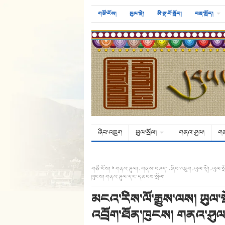
གཙོ་ངོས།
ཡུལ་སྡེ།
མི་སྣ་ངོ་སྤྲོད།
བརྡ་སྤྲོད།
ཞིབ་འཇུག
ཡུལ་སྲོལ།
གནའ་ཤུལ།
ག
གཙོ་ངོས།
གནའ་ཤུལ།
,
གནས་བཤད།
,
ཞིབ་འཇུག
,
ཡུལ་སྡེ།
,
ཡུལ་ས
ཁུངས། གནའ་ཤུལ་དང་དམངས་སྲོལ།
མངའ་རིས་ལོ་རྒྱུས་ལས། ཡུལ་ས
འབྲོག་ཐོན་ཁུངས། གནའ་ཤུ