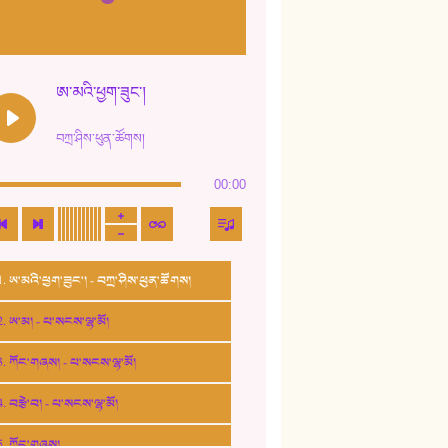
ཨ་མའི་ཕྱག་ཟུང་།
བཀྲ་ཤིས་ཕུན་ཚོགས།
00:00
1. ཨ་མའི་ཕྱག་ཟུང་། - བཀྲ་ཤིས་ཕུན་ཚོགས།
2. ཨ་མ། - པ་སངས་ལྷ་མོ།
3. ཀོང་གཞས། - པ་སངས་ལྷ་མོ།
4. བརྩེ་བ། - པ་སངས་ལྷ་མོ།
5. ཀོང་གཞས།