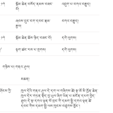
 ༡༧།
སྒོམ་ཆེན་བསོད་ནམས་བཟང་
འབྲུག་པ་བཀའ་བརྒྱུད།
པོ།
ཞབས་དྲུང་ངག་དབང་རྣམ་
བཀའ་བརྒྱུད།
རྒྱལ།
 ༡༧།
སྒོམ་ཆེན་ཆོས་ཉིད་བཟང་པོ།
དགེ་ལུགས།
1
།
སྟག་ཚང་རས་པ་གྲགས།
དགེ་ལུགས།
གཉིས་པ། གནའ་ཤུལ།
མཆན།
ོངས་ཀྱི་
ཁུལ་དེའི་གནའ་ཤུལ་དེ་དག་ལ་གཞིགས་ཚེ། སྔ་མོ་མི་ཁྱོན་ཆེན་
ཁུལ་དེར་གཏན་སྡོད་བྱ་ཡུལ་ཞིག་ཡིན་པ་མངོན་དཔག་བྱེད་
ཐུབ། དེ་སྔ་དགའ་ལྡན་ཕོ་བྲང་གི་དམག་སྤྱི་དགའ་ལྡན་ཚེ་
དབང་གིས་དམག་སྤྱི་ལས་ཁུངས་བཙུགས་མྱོང་།