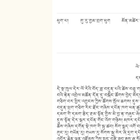
ཕུག་པ།
གུ་རུ་གྱམ་བྲག་ཕུག
མོན་མཚེར་ག
ལེ
དང
དེ་སྔ་ཁུལ་དེར་ལོ་རེའི་བོད་ཟླ་བདུན་པའི་ཚེས་བ
བའི་རྟེན་འབྲེལ་མཚོན་དོན་དུ་བསྐོང་ཚོགས་བྱེད་མོད
གཅིག་བར་ཕྱིར་འགྱངས་ཀྱིས་ཚོགས་སྲོལ་ཆགས། དུས་སྟ
བདུན་ཕྲག་གཅིག་རིང་རྫོང་གཞིས་དཔོན་ཁག་ཕན་ཚུན་འཆ
དམག་གི་དམག་རྩེད་རྔམ་སྟོན་གྱིས་མེ་བྱ་རྟ་གཞུང་ཞེས
དུས་སྟོན་དེར་སྒར་དཔོན་གོང་འོག་གཉིས། མཁར་དཔ
ཆོས་གཞིས་དགོན་སྡེ་ཁག་གི་སྐུ་ཚབ། སོག་སྨད་འགོ་
གུང་རུ། གཡོན་རུ། གཡས་རུ་སོགས་སྐྱ་སེར་ཞི་དྲག་དཔ
འབོར་ཆེན་ལྷན་འཛོམས་ཀྱིས་སྲུང་བརྩི་ཟབ་རྒྱས་ཞུ་ས