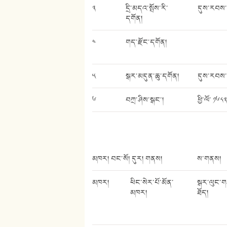
༣
དྲི་མདའ་སྤོས་རི་
དུས་རབས་
དགོན།
༤
གད་རྫོང་དགོན།
༥
སྒར་མདུན་ཆུ་དགོན།
དུས་རབས་
༦
བཀྲ་ཤིས་སྒང་།
ཕྱི་ལོ་ ༡༦༨༣
མཁར། བང་སོ། དུར། གནས།
ས་གནས།
མཁར།
ཕིང་སེར་པོ་མོན་
སྒར་ལུང་གཤ
མཁར།
ཐོད།