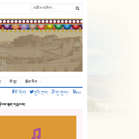
།
ལོ་ཙཱ།
རྩོམ་རིག
ངོ་དེབ།
ཀྲུའི་ཀྲར།
གུ་ཀུལ།+
rss
ྗོངས་སྙན་དབྱངས།