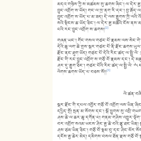
མདའ་གཉིས་ཀྱི་ས་མཚམས་སུ་ཆགས་ཞིང་། ལ་དེར་རྒྱ
བྱུང་འབྲོག་ས་ཡོད། གང་ལ་ཁྲ་ནག་རི་དང་། བྱ་རྒོད་
བྱུང་འབྲོག་ས་ཡོད་པ་མ་ཟད། དེ་ལས་རྒྱུགས་ཁྲི་ལའི་འ
སའི་སྡིངས་ཆ་ཡོད་ཅིང་། ལ་དེར་རྒྱ་མཚོའི་ངོས་ནས
[2]
པའི་རང་བྱུང་འབྲོག་ས་ཆགས།
གཞན་ཡང་། གོང་གསལ་གཙང་པོ་རྣམས་ལས་སེང་གེ་གཙ
དེའི་ཆུ་ལག་ཆེ་གྲས་སྒར་གཙང་པོ་ནི་རྫོང་ཆགས་ཡུལ་གྱ
རྫོང་ནང་ཐུག་ཡོད། གཙང་པོ་དེའི་རིང་ཚད་ལ་སྤྱི་ལེ་ ༡༩༦
རྫོང་གི་རང་བྱུང་འབྲོག་ས་གཙོ་བོ་རྣམས་དང་། དེ་མ
ཤར་དུ་རྒྱུག་ཅིང་། གཙང་པོའི་རིང་ཚད་ལ་སྤྱི་ལེ་ ༧༥ དང
[3]
ལེགས་ཆགས་ཡོད་པ་བཅས་སོ།།
ལེ་ཚན་བཞི
སྒར་རྫོང་གི་དཔལ་འབྱོར་གཙོ་བོ་འབྲོག་ལས་ཡིན་ཞིང་།
དཔྱིད་གྲོ། སྲན་མ་སོགས་དང་། སྒོ་ཕྱུགས་སུ་འབྲི་གཡ
ཤས་ཆེ་ལ་ཆར་ཆུ་དཀོན་པ། གནམ་གཤིས་འགྱུར་ལྡོག་ཆེ་
བར་འབྲོག་སའམ་ཡངས་ཤིང་རྒྱ་ཆེ་བའི་རྩྭ་ཐང་ཡིན། 
ཤས་ཙམ་ཡིན་ཅིང་། གཙོ་བོ་སྣམ་བུ་དང་ཤིང་ཕོར་སོགས
དངོས་རྒྱ་ཆེར་མེད། དམིགས་བསལ་ཐོན་རྫས་གཙོ་བོ་