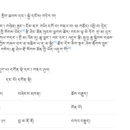
 སྲོག་ཆགས་དང་། སྐྱེ་དངོས། གཏེར་ཁ།
ོང་། གཉེན། རྐྱང་། དོམ་ནག གཡི། དགོ་བ། གནའ་བ། ཝ། གཙོད། འཕྱི་བ། དྲེད་
[4]
ལྷ་ཁྱི་སོགས་ཡོད།
རྩི་ཤིང་ཐོན་ཁུངས་ལྕགས་ཚེར། གངས་ལྷ་མེ་ཏོག གྲ་མ། པུར་
། ཀལ་གདང་། གྲོ་མ། འོམ་བུ། ཆུ་ལྕང་། ལང་ཏང་། འབུར་རྩེ། ཧྲུའུ། རྒྱ་སྐྱེགས་བཅས་
[5]
་ཀྱིས་གཞལ་བར་མ་མཆིས་པ་དུ་མ་སྐྱེ།
རྫོང་དེར་མིག་སྔར་ཤེས་རྟོགས་བྱུང་
[6]
གསེར། ཆུ་ཤེལ་རྡོ་སོགས་ཐོན་གྱི་ཡོད་འདུག་གོ།
ྲུག་པ། དགོན་སྡེ་དང་། གནའ་ཤུལ།
དང་པོ། དགོན་སྡེ།
ས།
བཞེངས་མཁན།
ཆོས་བརྒྱུད།
།
བོན་པོ།
༡༩།
བླ་མ་ནོ་ནོ།
བཀའ་བརྒྱུད།