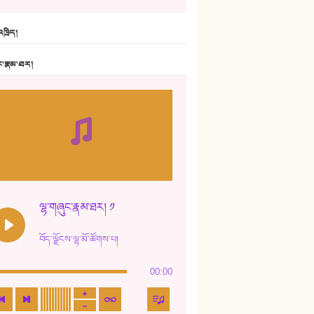
6. ཆོལ་གསུམ་བྲོ་གཞས། - སྒྲོན་གསལ།
ཁྲིད།
7. ལྷག་སྒྲོན་ལགས།
ང་རྣམ་ཐར།
8. ཆང་གཞས།
9. ཆང་གཞས། ༢
10. ཆང་གཞས། ༣
11. ལོ་གསར།
12. ལོ་གསར། ༢
ལྷ་གཞུང་རྣམ་ཐར། ༡
13. ཆུང་འདྲིས། - ཟླ་སྒྲོན།
བོད་ལྗོངས་ལྷ་མོ་ཚོགས་པ།
14. སྙིང་རྗེ་མོ། - ཚེ་འགྱུར་མེད།
00:00
15. ཤམ་པ་ལ་ཡི་སྲས་མོ།
16. ལྷ་བུ་དར་བུ།