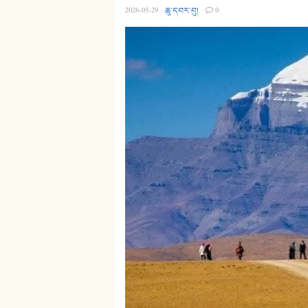
2026-05-29
·
ཆུ་དབར་བུ།
·
0