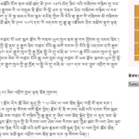
་མཚོའི་ངོས་ནས་མཐོ་ཚད་མི་ཊལ་ ༥༣༧༣ ཡོད་ཅིང་ལའི་གཞོགས་གཉིས་སུ་རང་
ལ། རྒྱུགས་རི་ལ་གསུམ་ནི་རྫོང་གི་ལྷོ་ཤར་དུ་གནས་ཤིང་གཞོགས་གཉིས་ལ་རང་
ོག་ཏུ་དེ་སྔ་མངའ་རིས་སྒར་དཔོན་གྱིས་ལོ་རེའི་རྟ་རྒྱུག་གི་གཟིགས་མོ་གཟིགས་
་མཐོ་ཚད་མི་ཊལ་ ༥༨༧༢ དང་རི་འདབས་སུ་རྩྭ་ཆུ་འཛོམས་ཤིང་མཛེས་སྡུག་ལྡན་
ང་པོ་ཡང་སྒར་རྫོང་གི་གནས་ཡུལ་ཁུལ་ནས་རྒྱ་གར་ཕྱོགས་སུ་འབབ་ཅིང་།
ི་ལྷོ་ནུབ་ཏུ་རྒྱུག་ཅིང་གཙང་པོའི་ཆུ་མགོ་གངས་ཏེ་སེའི་ལྷོ་འདབས་དགེ་རྒྱས་
 དང་རྒྱུག་ཁུལ་གྱི་རྒྱ་ཁྱོན་སྤྱི་ལེ་གྲུ་བཞི་མ་ ༦༠༦༠ ཆུ་བོའི་འབབ་ཁུལ་དུ་སྒར་
ཚུངས་སེང་གེ་གཙང་པོའི་ཆུ་ལག་གླང་བཅུ་གཙང་པོ་ཡང་རྫོང་ཆགས་ཡུལ་གྱི་ལྷོ་
་རྒྱུག་ཁུལ་གྱི་རྒྱ་ཁྱོན་ལ་སྤྱི་ལེ་གྲུ་བཞི་མ་ ༢༣༠༠ དང་རང་བྱུང་འབྲོག་ས་སྤུས་
སྡེ་ཚན
་པ། ཞིང་འབྲོག་ཁྱད་ལྡན་ཐོན་ཁུངས།
 རྫོང་དེར་རྨོ་ཞིང་མུའུ་ཁྲི་ ༠.༨༩ ཡོད་པ་ལས་ཐོན་སྐྱེད་གཙོ་བོ་ནས་དང་།
ག ར་ལུག རྟ་སོགས་གསོ་སྐྱོང་བྱེད། རྫོང་དེ་ནི་ས་ཁད་མཐོ་བའི་དབང་གིས་སྐམ་
བས་གཙང་པོ་གཉིས་ཀྱི་ཆུ་རྒྱུད་དུ་ཞིང་ལས་ཐོན་སྐྱེད་བྱེད་པ་ཕུད་མང་ཆེ་
སྒར་རྫོང་ཁུལ་གྱི་མི་རིགས་ལག་ཤེས་ལས་རིགས་ཐད་ཁྱིམ་ཚང་གི་ལག་ཤེས་ཉུང་
་ཉིན་རེའི་འཚོ་བའི་མཁོ་ཆས་རྣམས་བཟོ་སྐྲུན་བྱེད་པ་ལས་ཕྱིར་ཚོང་ཐོན་
སྣ་མང་མཐོ་སྒང་འབྲོག་ལས་ཐོན་རྫས་དང་ཉ་སོགས་ཡིན། །