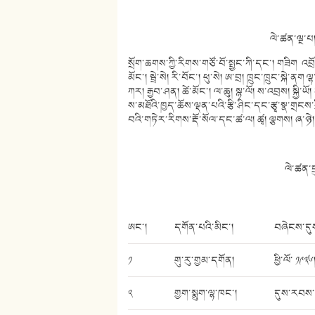
ལེ་ཚན་ལྔ་པ།
སྲོག་ཆགས་ཀྱི་རིགས་གཙོ་བོ་སྤྱང་ཀི་དང་། གཟིག འབྲ
མོང་། སྦྲེ་སེ། རི་བོང་། ཕུ་སེ། ཨ་བྲ། ཁྲུང་ཁྲུང་སྐེ་ནག 
ཀར། རྒྱབ་ཤན། ཚེ་མོང་། ལ་ཆུ། སྙ་ལོ། ས་འབྲས། སྐྱི་ཡོ
ས་མཐོའི་ཁྱད་ཆོས་ལྡན་པའི་རྩི་ཤིང་དང་རྩྭ་སྣ་གྲངས
བའི་གཏེར་རིགས་རྡོ་སོལ་དང་ཚ་ལ། ཚྭ། ལྕགས། ཞ་ཉེ། 
ལེ་ཚན་ད
ཨང་།
དགོན་པའི་མིང་།
བཞེངས་དུ
༡
གུ་རུ་གྱམ་དགོན།
ཕྱི་ལོ་ ༡༩༣༦
༢
གྱག་སྨུག་ལྷ་ཁང་།
དུས་རབས་ 