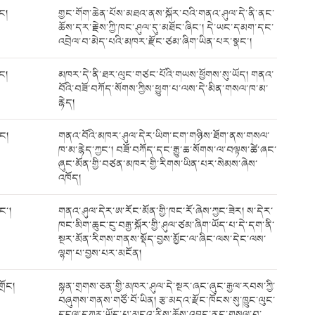
ོང།
གྱང་གོག་ཆེན་པོས་མཐའ་ནས་སྐོར་བའི་གནའ་ཤུལ་དེ་ནི་ནང་
ཆོས་དར་རྗེས་ཀྱི་ཁང་ཤུལ་དུ་མཐོང་ཞིང་། དེ་ཡང་དམག་དང་
འབྲེལ་བ་མེད་པའི་མཁར་རྫོང་ཙམ་ཞིག་ཡིན་པར་སྣང་།
ོང།
མཁར་དེ་ནི་ཐར་ལུང་གཙང་པོའི་གཡས་ཕྱོགས་སུ་ཡོད། གནའ་
བོའི་བཟོ་བཀོད་སོགས་ཀྱིས་ཕྱུག་པ་ལས་དེ་མིན་གསལ་ཁ་མ་
རྙེད།
ོང།
གནའ་བོའི་མཁར་ཤུལ་དེར་ཡིག་ངག་གཉིས་ཐོག་ནས་གསལ་
ཁ་མ་རྙེད་ཀྱང་། བཟོ་བཀོད་དང་རྒྱུ་ཆ་སོགས་ལ་བལྟས་ཚེ་ཞང་
ཞུང་མོན་གྱི་བཙན་མཁར་གྱི་རིགས་ཡིན་པར་སེམས་ཞེས་
འཁོད།
ང་།
གནའ་ཤུལ་དེར་ཨ་རོང་མོན་གྱི་ཁང་རོ་ཞེས་ཀྱང་ཟེར། ས་དེར་
ཁང་མིག་ཆུང་ངུ་བརྒྱ་སྐོར་གྱི་ཤུལ་ཙམ་ཞིག་ཡོད་པ་དེ་དག་ནི་
སྔར་མོན་རིགས་གནས་སྡོད་བྱས་མྱོང་ལ་ཞིང་ལས་དེང་ལས་
ལྷག་པ་བྱས་པར་མངོན།
ྲོང།
སྙན་གྲགས་ཅན་གྱི་མཁར་ཤུལ་དེ་སྔར་ཞང་ཞུང་རྒྱལ་རབས་ཀྱི་
བཞུགས་གནས་གཙོ་བོ་ཡིན། རྩ་མདའ་རྫོང་ཁོངས་སུ་ཁྱུང་ལུང་
དངུལ་དཀར་ཡོད་པ་མངའ་རིས་ཆོས་འབྱུང་ནང་གསལ་བ་