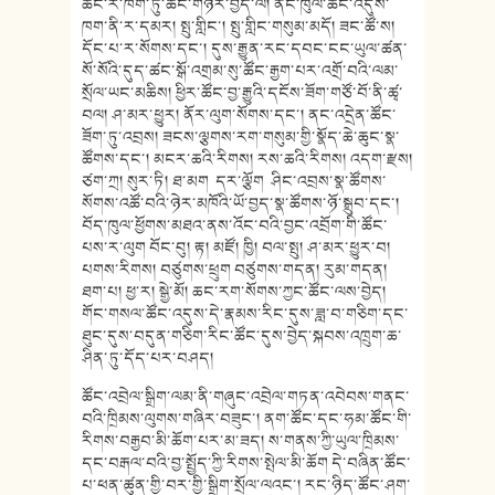
ཚོང་ར་ཁག་ཏུ་ཚོང་གཉེར་བྱེད་ལ། ནང་ཁུལ་ཚོང་འདུས་
ཁག་ནི་ར་དམར། སྤུ་གླིང་། སྤུ་གླིང་གསུམ་མདོ། ཟང་ཚོ་ས།
དོང་པ་ར་སོགས་དང་། དུས་རྒྱུན་རང་དབང་ངང་ཡུལ་ཚན་
སོ་སོའི་དུད་ཚང་སྒོ་འགྲམ་སུ་ཚོང་རྒྱག་པར་འགྲོ་བའི་ལམ་
སྲོལ་ཡང་མཆིས། ཕྱིར་ཚོང་བྱ་རྒྱུའི་དངོས་ཟོག་གཙོ་བོ་ནི་ཚྭ་
བལ། ཤ་མར་ཕྱུར། ནོར་ལུག་སོགས་དང་། ནང་འདྲེན་ཚོང་
ཟོག་ཏུ་འབྲས། ཟངས་ལྕགས་རག་གསུམ་གྱི་སྣོད་ཆེ་ཆུང་སྣ་
ཚོགས་དང་། མངར་ཆའི་རིགས། རས་ཆའི་རིགས། འདག་རྫས།
ཙག་ཀྲ། སུར་ཏི། ཐ་མག དར་ལྕོག ཤིང་འབྲས་སྣ་ཚོགས་
སོགས་འཚོ་བའི་ཉེར་མཁོའི་ཡོ་བྱད་སྣ་ཚོགས་ཉོ་སྒྲུབ་དང་།
བོད་ཁུལ་ཕྱོགས་མཐའ་ནས་འོང་བའི་བྱང་འབྲོག་གི་ཚོང་
པས་ར་ལུག བོང་བུ། རྟ། མཛོ། ཁྱི། བལ་སྤུ། ཤ་མར་ཕྱུར་བ།
པགས་རིགས། བཙུགས་ཕྲུག བཙུགས་གདན། རུམ་གདན།
ཐག་པ། ཕྱ་ར། སྒྱེ་མོ། ཆང་རག་སོགས་ཀྱང་ཚོང་ལས་བྱེད།
གོང་གསལ་ཚོང་འདུས་དེ་རྣམས་རིང་དུས་ཟླ་བ་གཅིག་དང་
ཐུང་དུས་བདུན་གཅིག་རིང་ཚོང་དུས་བྱེད་སྐབས་འཁྲུག་ཆ་
ཤིན་ཏུ་དོད་པར་བཤད།
ཚོང་འབྲེལ་སྒྲིག་ལམ་ནི་གཞུང་འབྲེལ་གཏན་འབེབས་གནང་
བའི་ཁྲིམས་ལུགས་གཞིར་བཟུང་། ནག་ཚོང་དང་ཧམ་ཚོང་གི་
རིགས་བརྒྱབ་མི་ཆོག་པར་མ་ཟད། ས་གནས་ཀྱི་ཡུལ་ཁྲིམས་
དང་བརྒལ་བའི་བྱ་སྤྱོད་ཀྱི་རིགས་སྤེལ་མི་ཆོག དེ་བཞིན་ཚོང་
པ་ཕན་ཚུན་གྱི་བར་གྱི་སྒྲིག་སྲོལ་ལའང་། རང་ཉིད་ཚོང་ཤག་