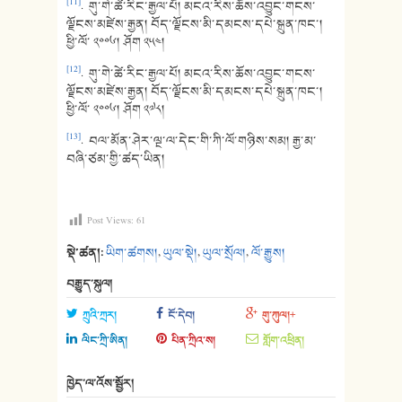
[11]
. གུ་གེ་ཚེ་རིང་རྒྱལ་པོ། མངའ་རིས་ཆོས་འབྱུང་གངས་
ལྗོངས་མཛེས་རྒྱན། བོད་ལྗོངས་མི་དམངས་དཔེ་སྐྲུན་ཁང་།
ཕྱི་ལོ་ ༢༠༠༦། ཤོག ༢༥༤།
[12]
. གུ་གེ་ཚེ་རིང་རྒྱལ་པོ། མངའ་རིས་ཆོས་འབྱུང་གངས་
ལྗོངས་མཛེས་རྒྱན། བོད་ལྗོངས་མི་དམངས་དཔེ་སྐྲུན་ཁང་།
ཕྱི་ལོ་ ༢༠༠༦། ཤོག ༢༧༨།
[13]
. བལ་མོན་ཤེར་ལྔ་ལ་དེང་གི་ཀི་ལོ་གཉིས་སམ། རྒྱ་མ་
བཞི་ཙམ་གྱི་ཚད་ཡིན།
Post Views:
61
སྡེ་ཚན།:
ཡིག་ཚགས།
,
ཡུལ་སྡེ།
,
ཡུལ་སྲོལ།
,
ལོ་རྒྱུས།
བརྒྱུད་སྐུལ།
ཀྲུའི་ཀྲར།
ངོ་དེབ།
གུ་ཀུལ།+
ལིང་ཀྲི་ཨིན།
པིན་ཀྲིའ་ས།
གློག་འཕྲིན།
ཁྱེད་ལ་འོས་སྦྱོར།