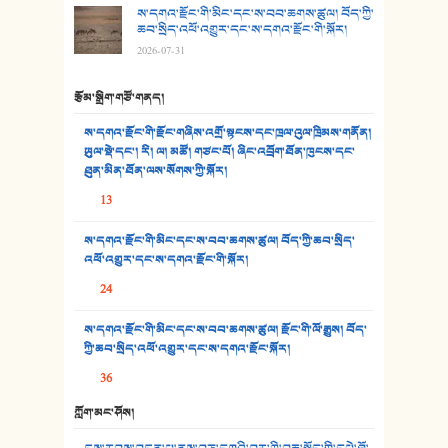
ས་དགའ་རྫོང་གི་མིང་དང་ས་བབ་ཆགས་ཚུལ། བོད་ཀྱི་
30. སི་ལིང་འབྲི་མོ། - ཕན་ཐོག
ཆབ་སྲིད་འཕོ་འགྱུར་དང་ས་དགའ་རྫོང་གི་སྐོར།
2026-07-31
31. ཕ་ཡུལ་ཡར་ཀླུང་།
རྩོམ་སྒྲིག་གཙོ་གནད།
32. ཨ་མ།
ས་དགའ་རྫོང་གི་རྫོང་གཞིས་འགྲོ་སྟངས་དང་ཁྲལ་འུལ་ཁྲིམས་གནོན།
33. འཛོམས་པའི་ལམ།
ཡུལ་སྡེ་དང་། རི། ལ། མཚོ། གཙང་པོ། ཞིང་འབྲོག་ཐོན་ཁུངས་དང་
ཐུན་མིན་ཐོན་ལས་སོགས་ཀྱི་སྐོར།
34. ཉི་མ་སེམས་ལ་ཞོག་དང་། - ཟླ་སྒྲོན།
13
35. ང་ཚོ་ཕན་ཚུན་མཇལ་ནས། - ཟླ་སྒྲོན།
ས་དགའ་རྫོང་གི་མིང་དང་ས་བབ་ཆགས་ཚུལ། བོད་ཀྱི་ཆབ་སྲིད་
འཕོ་འགྱུར་དང་ས་དགའ་རྫོང་གི་སྐོར།
36. ཟླ་གཞོན་སྙན་དབྱངས། - ཟླ་སྒྲོན།
24
37. མཚོ་སྔོན་པོ། - ཟླ་སྒྲོན།
ས་དགའ་རྫོང་གི་མིང་དང་ས་བབ་ཆགས་ཚུལ། རྫོང་གི་ལོ་རྒྱུས། བོད་
38. ཡབ་ཡུམ། - ཟླ་སྒྲོན།
ཀྱི་ཆབ་སྲིད་འཕོ་འགྱུར་དང་ས་དགའ་རྫོང་སྐོར།
36
39. དྲིལ་བུའི་སྐལ་སྒྲ། - ཟླ་སྒྲོན།
ཀློག་མང་ཤོས།
40. ང་ཚོ་ཕན་ཚུན་མཇལ་ནས། - ཟླ་སྒྲོན།