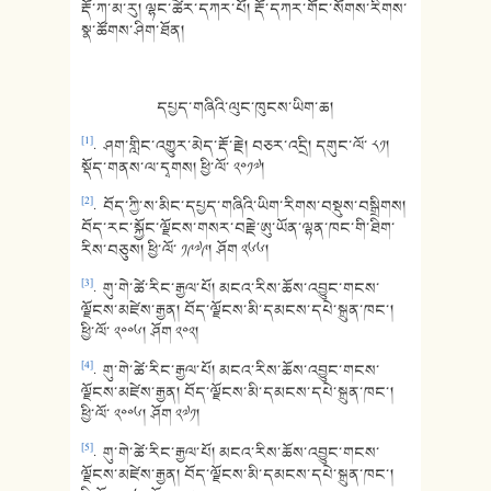
རྡོ་ཀ་མ་རུ། ལྷང་ཚེར་དཀར་པོ། རྡོ་དཀར་གོང་སོགས་རིགས་
སྣ་ཚོགས་ཤིག་ཐོན།
དཔྱད་གཞིའི་ལུང་ཁུངས་ཡིག་ཆ།
[1]
. ཤག་གླིང་འགྱུར་མེད་རྡོ་རྗེ། བཅར་འདྲི། དགུང་ལོ་ ༨༡།
སྡོད་གནས་ལ་དྭགས། ཕྱི་ལོ་ ༢༠༡༧།
[2]
. བོད་ཀྱི་ས་མིང་དཔྱད་གཞིའི་ཡིག་རིགས་བསྡུས་བསྒྲིགས།
བོད་རང་སྐྱོང་ལྗོངས་གསར་བརྗེ་ཨུ་ཡོན་ལྷན་ཁང་གི་ཐིག་
རིས་བཅུས། ཕྱི་ལོ་ ༡༩༧༩། ཤོག ༢༦༦།
[3]
. གུ་གེ་ཚེ་རིང་རྒྱལ་པོ། མངའ་རིས་ཆོས་འབྱུང་གངས་
ལྗོངས་མཛེས་རྒྱན། བོད་ལྗོངས་མི་དམངས་དཔེ་སྐྲུན་ཁང་།
ཕྱི་ལོ་ ༢༠༠༦། ཤོག ༢༠༢།
[4]
. གུ་གེ་ཚེ་རིང་རྒྱལ་པོ། མངའ་རིས་ཆོས་འབྱུང་གངས་
ལྗོངས་མཛེས་རྒྱན། བོད་ལྗོངས་མི་དམངས་དཔེ་སྐྲུན་ཁང་།
ཕྱི་ལོ་ ༢༠༠༦། ཤོག ༢༧༡།
[5]
. གུ་གེ་ཚེ་རིང་རྒྱལ་པོ། མངའ་རིས་ཆོས་འབྱུང་གངས་
ལྗོངས་མཛེས་རྒྱན། བོད་ལྗོངས་མི་དམངས་དཔེ་སྐྲུན་ཁང་།