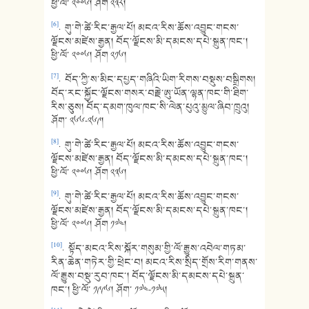
ཕྱི་ལོ་ ༢༠༠༦། ཤོག ༢༣༨།
[6]
. གུ་གེ་ཚེ་རིང་རྒྱལ་པོ། མངའ་རིས་ཆོས་འབྱུང་གངས་
ལྗོངས་མཛེས་རྒྱན། བོད་ལྗོངས་མི་དམངས་དཔེ་སྐྲུན་ཁང་།
ཕྱི་ལོ་ ༢༠༠༦། ཤོག ༢༡༦།
[7]
. བོད་ཀྱི་ས་མིང་དཔྱད་གཞིའི་ཡིག་རིགས་བསྡུས་བསྒྲིགས།
བོད་རང་སྐྱོང་ལྗོངས་གསར་བརྗེ་ཨུ་ཡོན་ལྷན་ཁང་གི་ཐིག་
རིས་ཅུས། བོད་དམག་ཁུལ་ཁང་སི་ལེན་པུའུ་མྱུལ་ཞིབ་ཁྲུའུ།
ཤོག་ ༢༦༦-༢༦༩།
[8]
. གུ་གེ་ཚེ་རིང་རྒྱལ་པོ། མངའ་རིས་ཆོས་འབྱུང་གངས་
ལྗོངས་མཛེས་རྒྱན། བོད་ལྗོངས་མི་དམངས་དཔེ་སྐྲུན་ཁང་།
ཕྱི་ལོ་ ༢༠༠༦། ཤོག ༢༣༦།
[9]
. གུ་གེ་ཚེ་རིང་རྒྱལ་པོ། མངའ་རིས་ཆོས་འབྱུང་གངས་
ལྗོངས་མཛེས་རྒྱན། བོད་ལྗོངས་མི་དམངས་དཔེ་སྐྲུན་ཁང་།
ཕྱི་ལོ་ ༢༠༠༦། ཤོག ༡༧༤།
[10]
. སྟོད་མངའ་རིས་སྐོར་གསུམ་གྱི་ལོ་རྒྱུས་འབེལ་གཏམ་
རིན་ཆེན་གཏེར་གྱི་ཕྲེང་བ། མངའ་རིས་སྲིད་གྲོས་རིག་གནས་
ལོ་རྒྱུས་བསྡུ་རུབ་ཁང་། བོད་ལྗོངས་མི་དམངས་དཔེ་སྐྲུན་
ཁང་། ཕྱི་ལོ་ ༡༩༩༦། ཤོག་ ༡༧༤-༡༧༥།