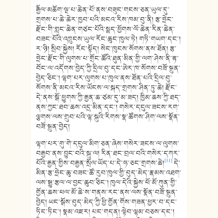
༸རྒྱལ་མཆོག་ལྔ་པ་ཆེན་པོ་ནས་བཟུང་གངས་ཅན་ཡུལ་དུ་
གྲགས་པ་ཆེ་ཆེར་ཁྱབ་པའི་མངའ་རིས་ཁམ་བུ་ནི། རྩ་ཧྲེང་
རྫོང་གི་གླང་ཆེན་གཙང་པོའི་སྨད་ཕྱོགས་ལོ་ཆེན་རིན་ཆེན་
བཟང་པོའི་འཁྲུངས་ཡུལ་རོང་ཆུང་ཁུལ་ཏེ། གཏི་གཡག་དང་།
ར་ཉི། སྲིབ་སྐྱེས། རོང་སྟོད། སེང་ཁུངས་སོགས་ནས་ཐོན། རྩ་
ཧྲེང་རྫོང་གི་ལུགས་པ་གྲོང་ཚོའི་ཐུན་མིན་གྱི་ལག་ཤེས་ནི་རྟ་
བོང་ལ་འདོགས་བྱེད་ཀྱི་དྲིལ་བུ་དང་ཨེར་ཁ་སོགས་བཟོ་སྐྲུན་
བྱེད་ཅིང་། ལྷག་པར་ལུགས་པ་ཁུལ་ནས་ཐོན་པའི་དྲིལ་བུ་
སོགས་ནི་མངའ་རིས་ཡོངས་ལ་སྐད་གྲགས་ཤིན་ཏུ་ཆེ། རྫོང་
དེ་ནས་སྒོ་ཕྱུགས་ཀྱི་རྒྱན་ཆ་ཙམ་དུ་མ་ཟད། ཁྱིམ་ཆས་ཀྱི་ཐད་
ནས་ཀྱང་ཐབ་ཆས་འདྲ་མིན་དང་། གསེར་དངུལ་ཟངས་རག་
ལྕགས་ལས་གྲུབ་པའི་ལྷ་སྐུའི་རིགས་སྣ་ཚོགས་ཤིག་ལས་སྣོན་
བཟོ་སྐྲུན་བྱེད།
ལྷག་པར་གུ་གེ་དངུལ་མིག་ཅན་ཞེས་གསེར་ཟངས་ལ་ལུགས་
བརྒྱབ་ནས་བྱུང་བའི་སྐུ་ལ། རིན་ཐང་བྲལ་བའི་གསེར་དཀར་
[11]
པོའི་རྒྱན་གྱིས་བརྒྱན་སྲོལ་ཡོད་པ་དེ་ཧ་ཅང་གྲགས་ཆེ།
དེ་
མིན་རྩ་ཧྲེང་ཆུ་བཟང་ཚོ་རུབ་ཁུལ་གྱི་བུད་མེད་རྣམས་འཐག་
ལས་སྒྱུ་རྩལ་ལ་བྱང་ཆུབ་ཅིང་། ཁུལ་དེའི་སྐྱེས་ཕོ་མོ་ཀུན་གྱི་
གྱོན་ཆས་ཕལ་མོ་ཆེ་ས་གནས་རང་ནས་ལས་སྣོན་བཟོ་སྐྲུན་
བྱེད། ཡང་སྒོས་བུད་མེད་ཀྱི་ཕྱི་གྱོན་གོས་གཟན་ཕྱར་བ་དང་
ཏིང་ཏིང་། སྣམ་འཇར། པང་གདན། ལྟེབ་ལྷམ་བཅས་དང་།