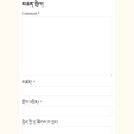
མཆན་སྤེལ།
Comment
*
མཚན།
*
གློག་འཕྲིན།
*
ཁྱེད་ཀྱི་དྲ་ཚིགས་ཁ་བྱང།