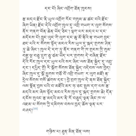
དང་པོ། ཞིང་འབྲོག་ཐོན་ཁུངས།
རྩ་མདའ་རྫོང་ནི་ཡུལ་འབྲོག་རོང་གསུམ་ཆ་ཚང་བའི་རྫོང་
ཞིག་ཡིན། རྫོང་དེའི་འབྲོག་ཁུལ་དུ་འབྲི་གཡག་ར་ལུག་སོགས་
ནོར་གནག་ཕོན་ཆེན་ཡོད་ཅིང་། ལྷག་པར་མདའ་པ་དང་
མདོངས་པོ། ཁྱུང་ལུང་གི་ལུག་དང་ཆུ་མོ་རྟིའི་རྟ་གཡག བྱང་
ཐང་པའི་ར་སོགས་སྟོད་མངའ་རིས་ཡུལ་དུ་སྐད་གྲགས་ཤིན་
ཏུ་ཆེ་ཞིང་། ཁུལ་དེ་དག་ཏུ་ནོར་གནག་གི་ཁ་གྲངས་ཁྲི་སུམ་
བརྒྱ་ལྔ་བཅུ་དྲུག་ཅུ་ཙམ་ཡོད་པར་གྲགས། དེ་བཞིན་རྫོང་
དེའི་རོང་ཁུལ་དང་ཡུལ་པའི་སར་ཞིང་ལས་ཐོན་སྐྱེད་དུ་འབྲུ་
དང་། དཔྱིད་གྲོ། རི་སྒོག་སོགས་ཐོན་སྐྱེད་འདེབས་ལས་བྱེད།
ཞིང་ཁུལ་དུ་སྒོ་ཕྱུགས་གཙོ་བོ་འབྲི་གཡག་ ར་ལུག མཛོ། རྟ་
དྲེལ་སོགས་གསོ་ཚགས་དང་། བྱེ་བྲག་ཁུལ་དེ་ནས་ཐོན་སྐྱེད་
ལས་སྣོན་བྱས་པའི་བ་མཛོའི་མར་ཧ་ཅང་སྤུས་དག་པས་རྩ་
མདའི་མར་ཞེས་སྟོད་མངའ་རིས་ཁུལ་དུ་སྐད་གྲགས་ཆེ། དོན་
དངོས་སུའང་རྩ་མདའི་མར་ནི་རོ་བཅུད་ལྡན་ཞིང་ཁ་ལ་
འཇམ་པ་སོགས་ཀྱི་དམིགས་བསལ་ཁྱད་ཆོས་ལྡན་པར་
[10]
བཤད།
གཉིས་པ། ཐུན་མིན་ཐོན་ལས།