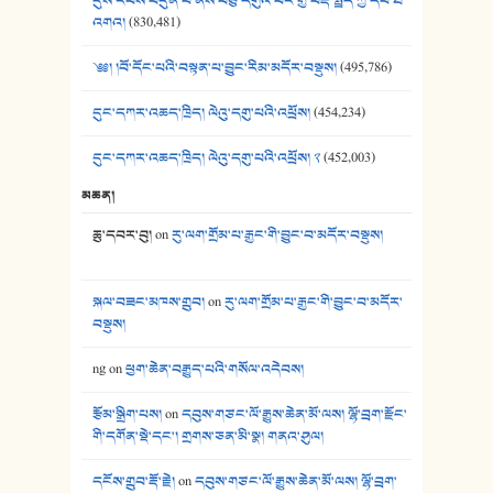
དུས་རབས་བདུན་པ་ནས་བཅུ་དགུའི་བར་གྱི་བརྡ་སྤྲོད་ཀྱི་དཔེ་ཐོ་
41. མཚན་ཚོགས་ཞབས་བྲོ་སྣ་མང་། - བོད་གཞས་ཕྱོགས་བསྒྲིགས།
འགའ།
(830,481)
༄༅། །བོ་དོང་པའི་བསྟན་པ་བྱུང་རིམ་མདོར་བསྡུས།
(495,786)
དུང་དཀར་འཆད་ཁྲིད། ལེའུ་དགུ་པའི་འཕྲོས།
(454,234)
དུང་དཀར་འཆད་ཁྲིད། ལེའུ་དགུ་པའི་འཕྲོས། ༢
(452,003)
མཆན།
ཆུ་དབར་བུ།
on
རུ་ལག་གྲོམ་པ་རྒྱང་གི་བྱུང་བ་མདོར་བསྡུས།
སྐལ་བཟང་མཁས་གྲུབ།
on
རུ་ལག་གྲོམ་པ་རྒྱང་གི་བྱུང་བ་མདོར་
བསྡུས།
ng
on
ཕྱག་ཆེན་བརྒྱུད་པའི་གསོལ་འདེབས།
རྩོམ་སྒྲིག་པས།
on
དབུས་གཙང་ལོ་རྒྱུས་ཆེན་མོ་ལས། ལྷོ་བྲག་རྫོང་
གི་དགོན་སྡེ་དང་། གྲགས་ཅན་མི་སྣ། གནའ་ཤུལ།
དངོས་གྲུབ་རྡོ་རྗེ།
on
དབུས་གཙང་ལོ་རྒྱུས་ཆེན་མོ་ལས། ལྷོ་བྲག་