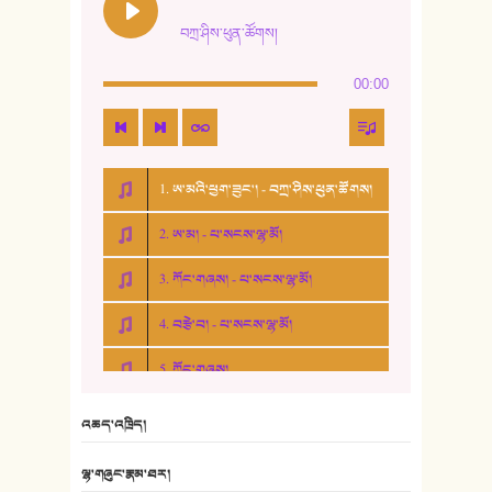
བཀྲ་ཤིས་ཕུན་ཚོགས།
00:00
1. ཨ་མའི་ཕྱག་ཟུང་། - བཀྲ་ཤིས་ཕུན་ཚོགས།
2. ཨ་མ། - པ་སངས་ལྷ་མོ།
3. ཀོང་གཞས། - པ་སངས་ལྷ་མོ།
4. བརྩེ་བ། - པ་སངས་ལྷ་མོ།
5. ཀོང་གཞས།
6. ཆོལ་གསུམ་བྲོ་གཞས། - སྒྲོན་གསལ།
འཆད་འཁྲིད།
7. ལྷག་སྒྲོན་ལགས།
ལྷ་གཞུང་རྣམ་ཐར།