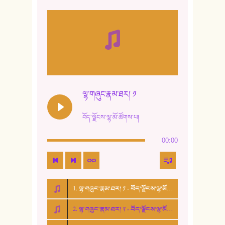
8. ཆང་གཞས།
9. ཆང་གཞས། ༢
10. ཆང་གཞས། ༣
11. ལོ་གསར།
12. ལོ་གསར། ༢
ལྷ་གཞུང་རྣམ་ཐར། ༡
13. ཆུང་འདྲིས། - ཟླ་སྒྲོན།
བོད་ལྗོངས་ལྷ་མོ་ཚོགས་པ།
14. སྙིང་རྗེ་མོ། - ཚེ་འགྱུར་མེད།
00:00
15. ཤམ་པ་ལ་ཡི་སྲས་མོ།
16. ལྷ་བུ་དར་བུ།
1. ལྷ་གཞུང་རྣམ་ཐར། ༡ - བོད་ལྗོངས་ལྷ་མོ་ཚོགས་པ།
17. ང་བོད་པ་ཡིན། - ཕུར་བུ་རྣམ་རྒྱལ།
2. ལྷ་གཞུང་རྣམ་ཐར། ༢ - བོད་ལྗོངས་ལྷ་མོ་ཚོགས་པ།
18. ང་ལ་བྱམས་པའི་ཨ་མ།