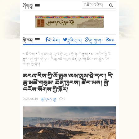
ཤོག་བུ།
སྡེ་ཚན།
ངོ་དེབ།
ཀྲུའི་ཀྲར།
གུ་ཀུལ།+
rss
གཙོ་ངོས།
ཡིག་ཚགས།
,
ཡུལ་སྡེ།
,
ཡུལ་སྲོལ།
,
ལོ་རྒྱུས།
མངའ་རིས་ཀྱི་ལོ་
རྒྱུས་ལས་ཡུལ་སྡེ་དང་། རི་ཆུ་མཚོ་གསུམ། ཐོན་ཁུངས། ཚོང་ལས། སྐྱེ་དངོས་
སོགས་ཀྱི་སྐོར།
མངའ་རིས་ཀྱི་ལོ་རྒྱུས་ལས་ཡུལ་སྡེ་དང་། རི་
ཆུ་མཚོ་གསུམ། ཐོན་ཁུངས། ཚོང་ལས། སྐྱེ་
དངོས་སོགས་ཀྱི་སྐོར།
2026-06-10
·
ཆུ་དབར་བུ།
·
0