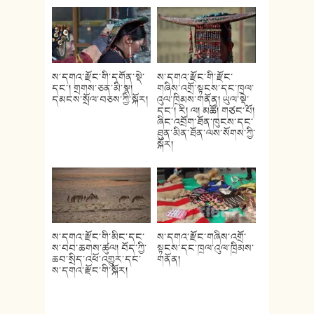
ས་དགའ་རྫོང་གི་དགོན་སྡེ་
ས་དགའ་རྫོང་གི་རྫོང་
དང་། གྲགས་ཅན་མི་སྣ།
གཞིས་འགྲོ་སྟངས་དང་ཁྲལ་
དམངས་སྲོལ་བཅས་ཀྱི་སྐོར།
འུལ་ཁྲིམས་གནོན། ཡུལ་སྡེ་
དང་། རི། ལ། མཚོ། གཙང་པོ།
ཞིང་འབྲོག་ཐོན་ཁུངས་དང་
ཐུན་མིན་ཐོན་ལས་སོགས་ཀྱི་
སྐོར།
ས་དགའ་རྫོང་གི་མིང་དང་
ས་དགའ་རྫོང་གཞིས་འགྲོ་
ས་བབ་ཆགས་ཚུལ། བོད་ཀྱི་
སྟངས་དང་ཁྲལ་འུལ་ཁྲིམས་
ཆབ་སྲིད་འཕོ་འགྱུར་དང་
གནོན།
ས་དགའ་རྫོང་གི་སྐོར།