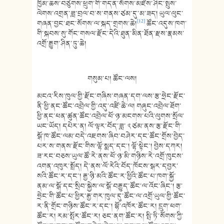
ཁྱིམ་ཆས་བཙུགས་ཕྲུག་གི་གདན་སོགས་མཛེས་ཤིང་སྤུས་
ལེགས་འགྲན་ཟླ་བྲལ་བ་ས་གནས་ཙམ་དུ་མ་ཟད། ཡུལ་ལུང་
[12]
གཞན་བྱང་ཐང་སོགས་ལ་སྐད་གྲགས་ཆེ།
ཚོང་འདུས་ཁག་
གི་སྐབས་སུ་གོང་གསལ་རྫོང་དེའི་ཐུན་མིན་ཐོན་རྫས་རྣམས་
འགྲོ་རྒྱུག་ཤིན་ཏུ་ཆེ།
གསུམ་པ། ཚོང་ལས།
མངའ་རིས་ཁུལ་གྱི་རྫོང་གཞིས་གཞན་དག་ལས་རྩ་ཧྲེང་རྫོང་
ནི་ཕྱི་ནང་ཚོང་འབྲེལ་གྱི་འདུ་འཛི་ཆེ་ལ། གཞུང་འབྲེལ་ཐོག་
ཕྱི་ནང་ཕན་ཚུན་ཚོང་འབྲེལ་ཕོ་ཉ་མངགས་པའི་ལུགས་སྲོལ་
ཡང་ཡོད། དཔེར་ན། ལོ་ལྟར་བོད་ཟླ་ ༢ ཙམ་ནས་རྩ་རྫོང་གི་
སྒོ་ཁ་ཚོང་ལམ་བདེ་འཇགས་ཞིབ་བཤེར་དང་ཚོང་གྲོས་བྱེད་
པར་ས་གནས་རྫོང་གིས་ལྷོ་སྨད་དང་། ལྷོ་སྟེང་། བྱེས་དཀར།
ཟ་རང་བཅས་ཡུལ་ཚོ་རེ་ནས་ཕོ་ཉ་མི་གཉིས་རེ་འགྲོ་ཁུངས་
འགན་འཁུར་སྤྲོད། དེ་ནས་ལོ་རེའི་བོད་ཁོངས་སྒར་དབྱར་
སའི་ཚོང་ར་དང་། རྒྱ་ཉི་མའི་ཚོང་ར་ཕྱིའི་ཚོང་པ་ཁག་སྐྱོ་
ནམ་ལ་སྒོ་དང་སྲིབ་སྐྱེས་ལ་སྒོ་བརྒྱུད་ཚོང་ལ་འོང་ཞིང་། རྩ་
ཧྲེང་གི་ཚོང་པ་ཕྱིར་རྒྱ་གར་ཁུལ་དུ་ཚོང་ལ་འགྲོ་ཡུལ་གྱི་ཚོང་
ར་ནི་གྲོང་གཉིས་ཚོང་ར་དང་། བྷོ་འཁོར་ཚོང་ར། དྲུག་ཕག་
ཚོང་ར། རམ་སྤོར་ཚོང་ར། ཅང་ནག་ཚོང་ར། སྤི་ཏི་སོགས་ཀྱི་