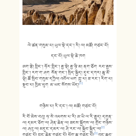
ལེ་ཚན་གསུམ་པ། ཡུལ་སྡེ་དང་། རི། ལ། མཚོ། གཙང་པོ།
དང་པོ། ཡུལ་སྡེ་ཆེ་ཁག
ཨག་རྩེ། གླིང་། ཧོར་གླིང་། རྒྱ་སྡེ། རྒྱ་ཉི་མ། ནག་ཙོག རབ་རྒྱས་
གླིང་། རག་ག་ཤག སོན་གང་། སྲིད་སྐྱིད། དུང་དཀར། ཆུ་མོ་
ལྡེ། ཚོ་སྲིབ་གསུམ་དཀྱིལ། འབོལ་ཡག ཀླུ་པ། ཟ་རང་། རིག་པ།
[1]
སྣུབ་པ། ཁྱིམ་ཕུག མ་ཡང་སོགས་ཡོད།
གཉིས་པ། རི་དང་། ལ། མཚོ། གཙང་པོ།
རི་བོ་མེས་བའུ། ཧ་སེ་འཕགས་པ་རི། ཨ་ཡི་ལ་རི་རྒྱུད། དགུན་
ལ། དམར་ཅོག་ལ། ཤེན་ཆེན་ལ། ཟངས་སྐྱོགས་ལ། གྲོང་གཉིས་
[2]
ལ། ཤའུ་ལ། མདུང་དམར་ལ། ཤི་རང་ལ། སྐྱིབ་སྐྱིད་ལ།
[3]
གཙང་པོ། གླང་ཆེན་གཙང་པོ། ཕོག་ཆུ་གཙང་པོ།
བྱང་ཆུབ་