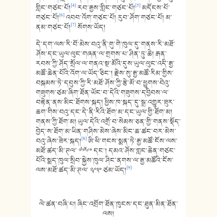
[4]
[5]
གླིང་གཙང་པོ།
རབ་རྒྱས་གླིང་གཙང་པོ།
མདོངས་པོ་
[6]
གཙང་པོ།
འབབ་འོག་གཙང་པོ། རུབ་ཤོག་གཙང་པོ། མ་
[7]
ནམ་གཙང་པོ།
སོགས་ཡོད།
དེ་དག་ལས་རི་བོ་མེས་བའུ་ནི་གུ་གེ་ཁུལ་དུ་གནས་རི་མཐོ་
ཤོས་དང་ཡུལ་ལུང་གཞན་ལ་གྲགས་པ་ཤིན་ཏུ་ཆེ། རྒན་
རབས་ཀྱི་ཤོད་སྲོལ་ལ་གནའ་སྔ་མོའི་དུས་ཡུལ་ལུང་འདི་རྒྱ་
མཚོ་ཆེན་པོའི་འོག་ལ་ཡོད་ཅིང་། རྗེས་སུ་རྒྱ་མཚོ་རིམ་གྱིས་
བསྐམས་ཏེ་དབུས་ཀྱི་རི་མཐོ་ཤོས་ཀྱི་རྩེ་མོ་བ་ཕྱུགས་བེའུ་
གཟུགས་ཙམ་ཞིག་ཐོན་ཡོང་བ་དེའི་གཟུགས་དབྱིབས་ལ་
བརྟེན་ནས་མིང་ཐོགས་སྐད། ཕྱིས་ཁ་སྐད་དུ་སྒྲ་འགྱུར་ཟུར་
ཆག་གིས་བའུ་དང་དེ་ནི་རིའི་ཐོག་མ་དང་ཡུལ་གྱི་ཐོག་མ།
གནས་ཀྱི་ཐོག་མ། ཡུལ་དེའི་འགྲོ་བ་སེམས་ཅན་གྱི་གནས་སྡོད་
བྱེད་ས་ཐོག་མ་ཡིན་གཤིས་མེས་ཞེས་མིང་ཆ་ཚང་བར་མེས་
[8]
བའུ་ཞེས་ཟེར་སྐད།
ཨི་ཕི་གངས་སྨན་ཏེ་རྒྱ་མཚོ་ངོས་ལས་
མཐོ་ཚད་མི་ཊལ་ ༧༧༦༠ དང་། དམའ་ཤོས་གླང་ཆེན་གཙང་
པོའི་སྨད་ཁུལ་སྲིབ་སྐྱེས་ཁུལ་ཤིང་ནགས་ལ་རྒྱ་མཚོའི་ངོས་
[9]
ལས་མཐོ་ཚད་མི་ཊལ་ ༢༩༣༠ ཙམ་ཡོད།
ལེ་ཚན་བཞི་པ། ཞིང་འབྲོག་ཐོན་ཁུངས་དང་ཐུན་མིན་ཐོན་
ལས།