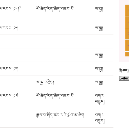
3
ས་རབས་ ༡༤ །
ལོ་ཆེན་རིན་ཆེན་བཟང་པོ།
ས་སྐྱ།
ས་རབས་ ༡༥།
ས་སྐྱ།
ས་སྐྱ།
ས་རབས་ ༡༥།
ས་སྐྱ།
སྡེ་ཚན
ས་སྐྱ་པཎྜིཏ།
ས་སྐྱ།
།
ས་རབས་ ༡༣
ལོ་ཆེན་རིན་ཆེན་བཟང་པོ།
བཀའ་
བརྒྱུད།
རྒྱལ་བ་རྒོད་ཚང་པའི་སློབ་མ་ཞིག
བཀའ་
བརྒྱུད།