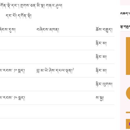
དགོན་སྡེ་དང་། གྲགས་ཅན་མི་སྣ། གནའ་ཤུལ།
འཆད་འ
དང་པོ། དགོན་སྡེ།
ལྷ་གཞུ
ེངས་དུས།
བཞེངས་མཁན།
ཆོས་བརྒྱུད།
རྙིང་མ།
རྙིང་མ།
2
ས་རབས་ ༡༠ སྨད།
བླ་མ་ཡེ་ཤེས་དཔལ་ལྡན།
རྙིང་མ།
རྙིང་ལུགས།
ས་རབས་ ༡༤ སྨད།
ས་སྐྱ།