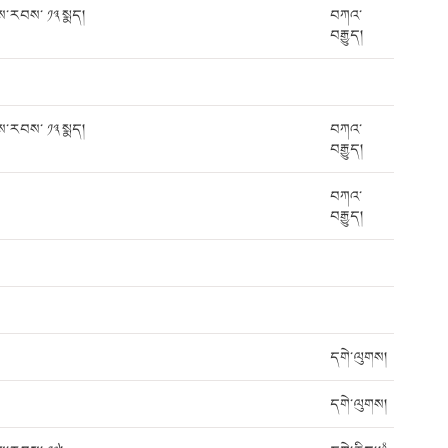
ས་རབས་ ༡༣ སྨད།
བཀའ་
བརྒྱུད།
ས་རབས་ ༡༣ སྨད།
བཀའ་
བརྒྱུད།
བཀའ་
བརྒྱུད།
དགེ་ལུགས།
དགེ་ལུགས།
8