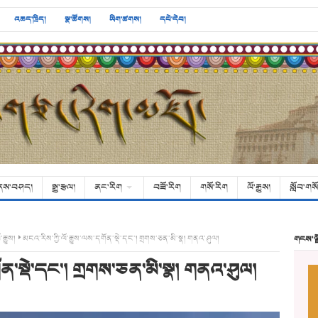
འཆད་ཁྲིད།
སྣ་ཚོགས།
ཡིག་ཚགས།
དཔེ་དེབ།
ནས་བཤད།
སྒྱུ་རྩལ།
ནང་རིག
བཟོ་རིག
གསོ་རིག
ལོ་རྒྱུས།
སློབ་གསོ
་རྒྱུས།
མངའ་རིས་ཀྱི་ལོ་རྒྱུས་ལས་དགོན་སྡེ་དང་། གྲགས་ཅན་མི་སྣ། གནའ་ཤུལ།
གངས་ལ
གོན་སྡེ་དང་། གྲགས་ཅན་མི་སྣ། གནའ་ཤུལ།