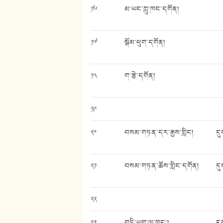
༡༦
མ་ཡང་ཀླུ་ཁང་དགོན།
༡༧
སྒོམ་ཕུག་དགོན།
༡༨
ག་རྩེ་དགོན།
༡༩
༢༠
བསམ་གཏན་དར་རྒྱས་གླིང།
དུ
༢༡
བསམ་གཏན་ཆོས་གླིང་དགོན།
དུ
༢༢
༢༣
གཏི་ཡག་ལྷ་ཁང་།
དུ