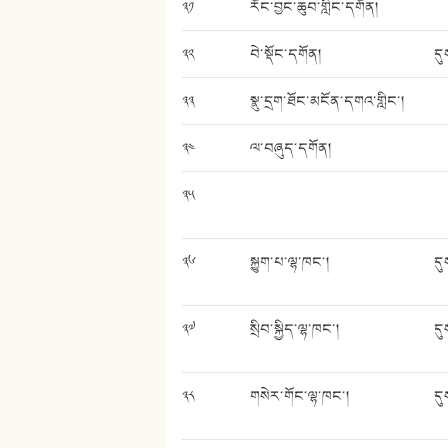
༣༡
རོང་བྱང་ཆུབ་གླིང་དགོན།
༣༢
བེ་སྡོང་དགོན།
དུ
༣༣
སྣུ་དྲག་ཐོང་མངོན་དགའ་གླིང་།
༣༤
ལ་བཞུད་དགོན།
༣༥
༣༦
སྐྱུག་པ་ལྷ་ཁང་།
དུ
༣༧
སྲིབ་སྐྱིད་ལྷ་ཁང་།
དུ
༣༨
གསེར་གོང་ལྷ་ཁང་།
དུ