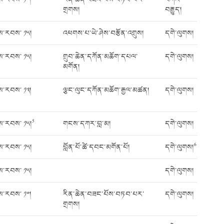
གྲགས།
བརྒྱུད།
ས་རབས་ ༡༥།
འཕགས་པ་ཡེ་ཤེས་བརྩོན་འགྲུས།
དགེ་ལུགས།
ས་རབས་ ༡༥།
གྲུབ་ཆེན་དཀོན་མཆོག་དཔལ་
དགེ་ལུགས།
མགོན།
ས་རབས་ ༡༣།
ལྕང་ལུང་དཀོན་མཆོག་རྒྱལ་མཚན།
དགེ་ལུགས།
5
ས་རབས་ ༡༥།
གངས་དཀར་བླ་མ།
དགེ་ལུགས།
6
ས་རབས་ ༡༥།
བློན་པོ་ཚེ་དབང་མགོན་པོ།
དགེ་ལུགས།
ས་རབས་ ༡༥།
དགེ་ལུགས།
ས་རབས་ ༡༠།
རིན་ཆེན་བཟང་པོས་བཏབ་པར་
དགེ་ལུགས།
གྲགས།