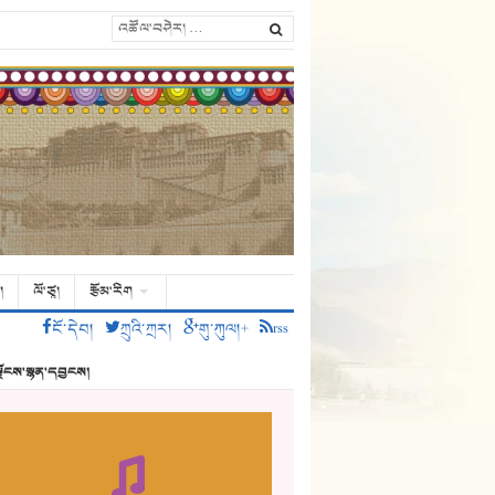
།
ལོ་ཙཱ།
རྩོམ་རིག
ངོ་དེབ།
ཀྲུའི་ཀྲར།
གུ་ཀུལ།+
rss
ྗོངས་སྙན་དབྱངས།