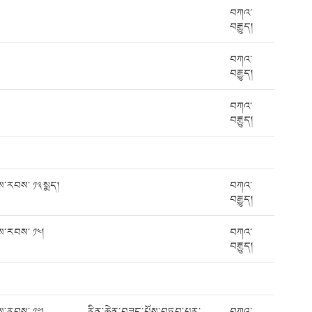
བཀའ་
བརྒྱུད།
བཀའ་
བརྒྱུད།
བཀའ་
བརྒྱུད།
ས་རབས་ ༡༣ སྨད།
བཀའ་
བརྒྱུད།
ས་རབས་ ༡༤།
བཀའ་
བརྒྱུད།
ས་རབས་ ༡༠།
རིན་ཆེན་བཟང་པོས་བཏབ་པར་
བཀའ་