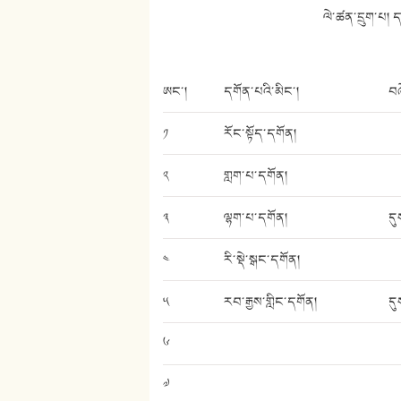
ལེ་ཚན་དྲུག་པ། 
ཨང་།
དགོན་པའི་མིང་།
བཞ
༡
རོང་སྟོད་དགོན།
༢
གླག་པ་དགོན།
༣
ལྷག་པ་དགོན།
དུ
༤
རི་སྡེ་སྒང་དགོན།
༥
རབ་རྒྱས་གླིང་དགོན།
དུ
༦
༧