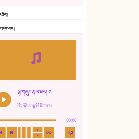
6. ཆོལ་གསུམ་བྲོ་གཞས། - སྒྲོན་གསལ།
ཁྲིད།
7. ལྷག་སྒྲོན་ལགས།
ང་རྣམ་ཐར།
8. ཆང་གཞས།
9. ཆང་གཞས། ༢
10. ཆང་གཞས། ༣
11. ལོ་གསར།
12. ལོ་གསར། ༢
ལྷ་གཞུང་རྣམ་ཐར། ༡
13. ཆུང་འདྲིས། - ཟླ་སྒྲོན།
བོད་ལྗོངས་ལྷ་མོ་ཚོགས་པ།
14. སྙིང་རྗེ་མོ། - ཚེ་འགྱུར་མེད།
00:00
15. ཤམ་པ་ལ་ཡི་སྲས་མོ།
16. ལྷ་བུ་དར་བུ།