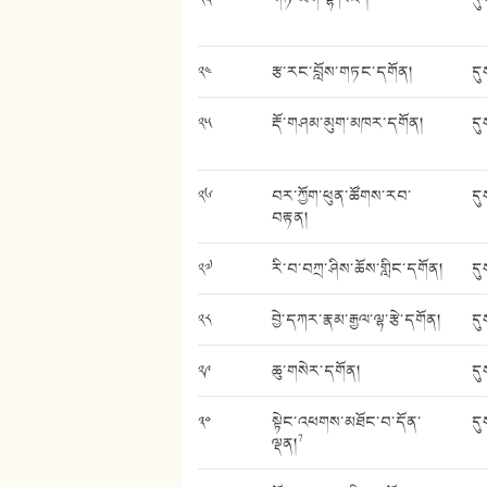
༢༤
རྩ་རང་བློས་གཏང་དགོན།
དུ
༢༥
རྡོ་གཤམ་མུག་མཁར་དགོན།
དུ
༢༦
བར་ཀྱོག་ཕུན་ཚོགས་རབ་
དུ
བརྟན།
༢༧
རི་བ་བཀྲ་ཤིས་ཆོས་གླིང་དགོན།
དུ
༢༨
བྱེ་དཀར་རྣམ་རྒྱལ་ལྷ་རྩེ་དགོན།
དུ
༢༩
ཆུ་གསེར་དགོན།
དུ
༣༠
སྟེང་འཕགས་མཐོང་བ་དོན་
དུ
7
ལྡན།