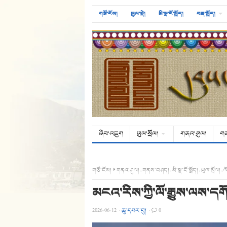
གཙོ་ངོས།
ཡུལ་སྡེ།
མི་སྣ་ངོ་སྤྲོད།
བརྡ་སྤྲོད།
ཞིབ་འཇུག
ཡུལ་སྲོལ།
གནའ་ཤུལ།
ག
གཙོ་ངོས།
གནའ་ཤུལ།
,
གནས་བཤད།
,
མི་སྣ་ངོ་སྤྲོད།
,
ཡུལ་སྲོལ།
,
ལོ
མངའ་རིས་ཀྱི་ལོ་རྒྱུས་ལས་ད
2026-06-12
·
ཆུ་དབར་བུ།
·
0