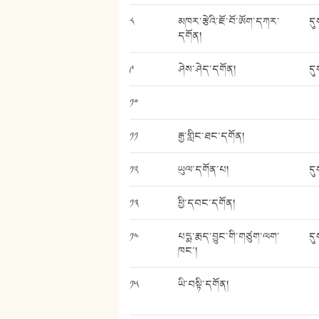
༨
མཁར་རྩེའི་ཇོ་བོ་ཨོག་དཀར་
དུ
དགོན།
༩
ཤེས་ཤེད་དགོན།
དུ
༡༠
༡༡
རྒྱ་གླིང་ཐང་དགོན།
༡༢
ཡུལ་དགོན་པ།
དུ
༡༣
ཕྱི་དབང་དགོན།
༡༤
པདྨ་རྨད་བྱུང་གི་གཙུག་ལག་
དུ
ཁང་།
༡༥
ཡི་བསྟི་དགོན།