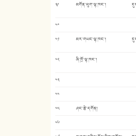
༣༩
མགོན་ཕུག་ལྷ་ཁང་།
དུ
༤༠
༤༡
མར་གཡང་ལྷ་ཁང་།
དུ
༤༢
ཞི་ཁྲོ་ལྷ་ཁང་།
༤༣
༤༤
༤༥
ཤང་རྩེ་དགོན།
༤༦