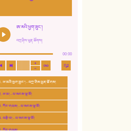
ཨ་མའི་ཕྱག་ཟུང་།
བཀྲ་ཤིས་ཕུན་ཚོགས།
00:00
1. ཨ་མའི་ཕྱག་ཟུང་། - བཀྲ་ཤིས་ཕུན་ཚོགས།
2. ཨ་མ། - པ་སངས་ལྷ་མོ།
3. ཀོང་གཞས། - པ་སངས་ལྷ་མོ།
4. བརྩེ་བ། - པ་སངས་ལྷ་མོ།
5. ཀོང་གཞས།