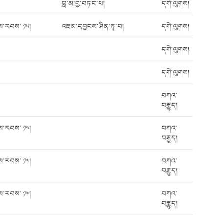
བླ་མ་བྱ་བཏང་པ།
དགེ་ལུགས།
ས་རབས་ ༡༥།
འཇམ་དབྱངས་ཤིན་ཏཱ་བ།
དགེ་ལུགས།
དགེ་ལུགས།
དགེ་ལུགས།
བཀའ་
བརྒྱུད།
ས་རབས་ ༡༤།
བཀའ་
བརྒྱུད།
ས་རབས་ ༡༤།
བཀའ་
བརྒྱུད།
ས་རབས་ ༡༤།
བཀའ་
བརྒྱུད།