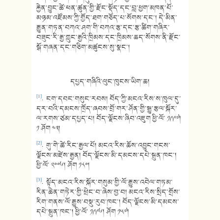
རྐྱེན་བྱུང་ཚེ་ཕན་ཚུན་གྱི་རྫོང་སྡོད་དང་བླ་ཕྱག་མཁན་པོ་
མཉམ་འཛོམས་ཀྱི་གྱོད་ཐག་གཅོད་པ་སོགས་དང་། དེ་མིན་
རྒྱུན་གཏན་བཀའ་ཤག་གི་བཀའ་རྩ་དང་རྩ་ཚིག་གཞིར་
བཟུང་རི་རྒྱ་ཀླུང་རྒྱའི་ཁྲིམས་དང་ཁྲིམས་ཆད་སོགས་ནི་རྫོང་
སྒོ་གཞན་དང་གཅིག་མཚུངས་སུ་སྣང་།
དཔྱད་གཞིའི་ལུང་ཁུངས་ཡིག་ཆ།
[1]
. ངག་དབང་གསུང་རབས། བོད་ཀྱི་མངའ་རིས་ས་ཁུལ་དུ་
དར་བའི་དམངས་ཁྲོད་ཞབས་བྲོ་གར་ཤོན་གྱི་སྒྱུ་རྩལ་སྐོར་
ལ་རགས་ཙམ་དཔྱད་པ། བོད་ལྗོངས་ཞིབ་འཇུག ཕྱི་ལོ་ ༡༩༩༧།
༡ ཤོག ༤༣།
[2]
. གུ་གེ་ཚེ་རིང་རྒྱལ་པོ། མངའ་རིས་ཆོས་འབྱུང་གངས་
ལྗོངས་མཛེས་རྒྱན། བོད་ལྗོངས་མི་དམངས་དཔེ་སྐྲུན་ཁང་།
ཕྱི་ལོ་ ༢༠༠༦། ཤོག ༡༨༠།
[3]
. སྟོད་མངའ་རིས་སྐོར་གསུམ་གྱི་ལོ་རྒྱུས་འབེལ་གཏམ་
རིན་ཆེན་གཏེར་གྱི་ཕྲེང་བ་ཞེས་བྱ་བ། མངའ་རིས་སྲིད་གྲོས་
རིག་གནས་ལོ་རྒྱུས་བསྡུ་རུབ་ཁང་། བོད་ལྗོངས་མི་དམངས་
དཔེ་སྐྲུན་ཁང་། ཕྱི་ལོ་ ༡༩༩༦། ཤོག ༡༥༧།