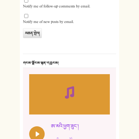
Notify me of follow-up comments by email.
Notify me of new posts by email.
གངས་ལྗོངས་སྙན་དབྱངས།
ཨ་མའི་ཕྱག་ཟུང་།