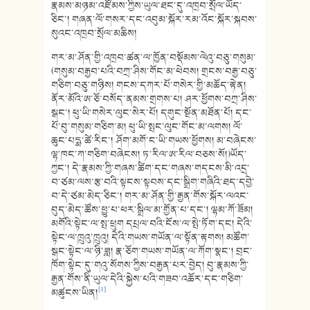
རྣམས་མཉམ་འཛོམས་ཀྱིས་ཡུལ་ཐང་དུ་འཁྲབ་སྲོལ་ཡོད་
ཅིང་། གཞན་ལོ་གསར་དང་འབུམ་སྐོར་རམ་འོང་སྐོར་སྐབས་
སུའང་འཁྲབ་སྲོལ་མཆིས།
གར་མ་ཤོན་གྱི་འཁྲབ་ཚན་ལ་ཁྱོན་བསྡོམས་ལེའུ་བཅུ་གསུམ་
(གསུམ་བརྒྱབ་པའི་བཀྲ་ཤིས་གོང་མ་ཕེབས། གྲངས་བརྒྱ་བཅུ་
གཅིག་བཅུ་གཉིས། གངས་དཀར་པོ་གསེར་གྱི་མཆོད་རྟེན།
ནོར་མོའི་ཨ་ཅོ་བསོད་ནམས་གྲགས་པ། ཤར་ཕྱོགས་བཀྲ་ཤིས་
སྒང་། ཕུ་ཡི་གསེར་ལུང་སེར་པོ། དགུང་སྔོན་མཐོན་པོ། དང་
པོ་བུ་གསུམ་གཅིག་མ། ཕུ་ཡི་སྤང་ལུང་གོང་མ་ལགས། ལོ་
ཆུང་པདྨ་ཚེ་རིང་། ཤོག་མགོ་ང་ཡི་གཡས་ཕྱོགས། མ་བཞེངས་
ལྷ་ཁང་ཀ་གཅིག་བཞེངས། ཏ་རིལ་ཨ་རིལ་བཅས་སོ།)ཡོད་
ཀྱང་། དེ་རྣམས་ཀྱི་གཞས་ཚིག་དང་གཞས་གདངས་མི་འདྲ་
བ་ཙམ་ལས་རྩ་བའི་སྟངས་སྟབས་དང་སྒྲིག་གཞིའི་ཐད་དབྱེ་
བ་དེ་ཙམ་མེད་ཅིང་། གར་མ་ཤོན་གྱི་རྒྱན་གོས་སྐོར་ལའང་
བུད་མེད་ཚོས་ཕྱུ་པ་ཕར་སྒྲིལ་མ་གྱོན་པ་དང་། ལྷམ་ཀོ་ཟོམ།
མགོའི་སྟེང་ལ་སྤ་ཕྲུག དཔྲལ་བའི་ངོས་ལ་སྤེ་ཏོག་དང། དེའི་
སྟེང་ལ་ཁྲུའུ་ཁྲུའུ། དེའི་གཡས་གཡོན་ལ་སྟོན་རྟགས། མཚོག་
སྒང་སྟེང་ལ་ཉི་ཟླ། རྣ་ཅོག་གཡས་གཡོན་ལ་ཀོག་སྣང་། བྲང་
ཁོག་སྟེང་དུ་གའུ་སོགས་ཀྱིས་བརྒྱན་པར་བྱེད། བུ་རྣམས་ཀྱི་
རྒྱན་གོས་ནི་ཡུལ་དེའི་སྐྱེས་པའི་གཟབ་འཆོར་དང་གཅིག་
[1]
མཚུངས་ཡིན།