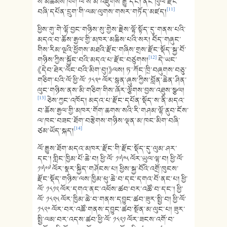
ས་མཚམས་ཁག་ལ་སོ་མི་འཛུགས་རྒྱུ་དང། ནང་ཁུལ་རྫོང་
[11]
བཞི་དཔོན་དྲུག་གི་ལམ་ལུགས་གསར་གཏོད་མཛད།
ཕྱིས་གུ་གེ་ལྷོ་བྱང་གཉིས་སུ་གྱེས་རྗེས་ལྷོ་སྟོད་དུ་གནས་པའི་
མདའ་བ་ཆོས་རྒྱལ་གྱི་མཁར་མཆིས་པའི་སར། བོད་གཞུང་
གིས་རིམ་ལྔའི་ཕྱོགས་མཐའི་རྫོང་གཞིས་གྲས་རྫོང་སྡོད་སྐྱ་བོ་
[12]
གཉིས་ཀྱིས་སྐྱོང་བའི་མདའ་པ་རྫོང་བཙུགས།
དེ་ཡང་
《དེབ་ཐེར་ལོང་བའི་མིག་བུ།》ལས། ཏ་ཀོང་ཁྲི་བཞུགས་བཅུ་
གཅིག་པའི་ལོ་ཕྱི་ལོ་ ༡༨༣༠ ལོར་སྙན་ཞུས་ཀྱིས་བློན་ཆེན་ཤིན་
ལུང་གཉིས་ནས་མི་གཅིག་གིས་ཞོར་ལྕོགས་བྱས་འཐུས་སྩལ།
[13]
ཅེས་ཀྱང་འཁོད། མདའ་པ་རྫོང་དཔོན་སྡོད་ས་ནི་མདའ་
བ་ཆོས་རྒྱལ་གྱི་མཁར་གོག་ཆགས་སའི་རི་གཤམ་ལྷོ་ནུབ་ངོས་
ལ་ཁང་བཟང་ཐོག་བརྩེགས་གཉིས་ལྡན་མ་ཁང་མིག་བཞི་
[14]
ཙམ་ཡོད་སྐད།
ལོ་རྒྱུས་ཐོག་མདའ་མཁར་རྫོང་གི་རྫོང་སྡོད་དུ་ལུམ་ཤར་
དང་། གླིང་ཁྱིམ་པོ་ཆེ་བ། ཕྱི་ལོ་ ༡༧༩༥ ལོར་ཡུལ་ལྷ་བ། ཕྱི་ལོ་
༡༧༩༧ ལོར་སྣར་སྐྱིད་གཤོངས་པ། ཕྱིས་སྐྱ་བོའི་འགྲོ་ཁུངས་
རྫོང་སྡོད་གཉིས་ལས་ཁྱིམ་ཕུ་ཆེ་བ་དང་དགའ་བོ་ནང་པ། ཕྱི་
ལོ་ ༡༨༡༢ ལོར་དགའ་ནང་འཕོས་ཚབ་བར་འཚོ་བ་དང་། ཕྱི་
ལོ་ ༡༨༢༥ ལོར་ཁྱིམ་ཆེ་བ་གནས་དབྱུང་ཚབ་ཟུར་སྤྱི་བ། ཕྱི་ལོ་
༡༨༢༠ ལོར་བར་འཚོ་གནས་དབྱུང་ཚབ་སྔོན་མ་ལུང་པ། ཟུར་
སྤྱི་ལམ་བར་འདས་ཚབ་ཕྱི་ལོ་ ༡༨༢༡ ལོར་ཟངས་འགོ་བ་