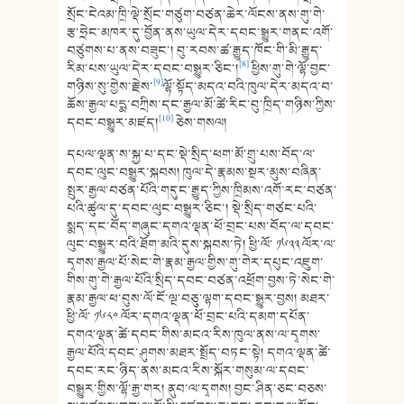
སྲོང་ངེའམ་ཁྲི་ལྡེ་སྲོང་གཙུག་བཙན་ཆེར་ལོངས་ནས་གུ་གེ་
རྩ་ཧྲེང་མཁར་དུ་བྱོན་ནས་ཡུལ་དེར་དབང་སྒྱུར་གནང་འགོ་
བཙུགས་པ་ནས་བཟུང་། བུ་རབས་ཚ་རྒྱུད་ཁོང་གི་མི་རྒྱུད་
[8]
རིམ་པས་ཡུལ་དེར་དབང་བསྒྱུར་ཅིང་།
ཕྱིས་གུ་གེ་ལྷོ་བྱང་
[9]
གཉིས་སུ་གྱེས་རྗེས་
ལྷོ་སྟོད་མདའ་བའི་ཁུལ་དེར་མདའ་བ་
ཆོས་རྒྱལ་པདྨ་བཀྲིས་དང་རྒྱལ་མོ་ཚེ་རིང་བུ་ཁྲིད་གཉིས་ཀྱིས་
[10]
དབང་བསྒྱུར་མཛད།
ཅེས་གསལ།
དཔལ་ལྡན་ས་སྐྱ་པ་དང་སྡེ་སྲིད་ཕག་མོ་གྲུ་པས་བོད་ལ་
དབང་ལུང་བསྒྱུར་སྐབས། ཁུལ་དེ་རྣམས་སྔར་མུས་བཞིན་
སྤུར་རྒྱལ་བཙན་པོའི་གདུང་རྒྱུད་ཀྱིས་ཁྲིམས་འགོ་རང་བཙན་
པའི་ཚུལ་དུ་དབང་ལུང་བསྒྱུར་ཅིང་། སྡེ་སྲིད་གཙང་པའི་
སྨད་དང་བོད་གཞུང་དགའ་ལྡན་ཕོ་བྲང་པས་བོད་ལ་དབང་
ལུང་བསྒྱུར་བའི་ཐོག་མའི་དུས་སྐབས་ཏེ། ཕྱི་ལོ་ ༡༦༣༣ ལོར་ལ་
དྭགས་རྒྱལ་པོ་སེང་གེ་རྣམ་རྒྱལ་གྱིས་གུ་གེར་དཔུང་འཇུག་
གིས་གུ་གེ་རྒྱལ་པོའི་སྲིད་དབང་བཙན་འཕྲོག་བྱས་ཏེ་སེང་གེ་
རྣམ་རྒྱལ་ཕ་བུས་ལོ་ངོ་ལྔ་བཅུ་ལྷག་དབང་སྒྱུར་བྱས། མཐར་
ཕྱི་ལོ་ ༡༦༨༠ ལོར་དགའ་ལྡན་ཕོ་བྲང་པའི་དམག་དཔོན་
དགའ་ལྡན་ཚེ་དབང་གིས་མངའ་རིས་ཁུལ་ནས་ལ་དྭགས་
རྒྱལ་པོའི་དབང་ཤུགས་མཐར་སྤྲོད་བཏང་སྟེ། དགའ་ལྡན་ཚེ་
དབང་རང་ཉིད་ནས་མངའ་རིས་སྐོར་གསུམ་ལ་དབང་
བསྒྱུར་གྱིས་ལྷོ་རྒྱ་གར། ནུབ་ལ་དྭགས། བྱང་ཤིན་ཅང་བཅས་