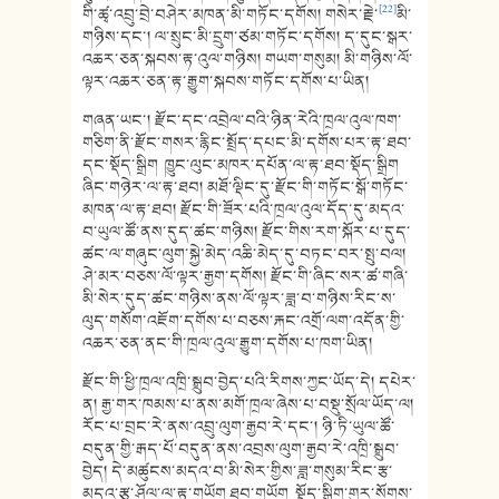
[22]
གི་ཚྭ་འབྲུ་བྲེ་བཤེར་མཁན་མི་གཏོང་དགོས། གསེར་རྗེ་
མི་
གཉིས་དང་། ལ་སྲུང་མི་དྲུག་ཙམ་གཏོང་དགོས། ད་དུང་སྒར་
འཆར་ཅན་སྐབས་རྟ་འུལ་གཉིས། གཡག་གསུམ། མི་གཉིས་ལོ་
ལྟར་འཆར་ཅན་རྟ་རྒྱུག་སྐབས་གཏོང་དགོས་པ་ཡིན།
གཞན་ཡང་། རྫོང་དང་འབྲེལ་བའི་ཉིན་རེའི་ཁྲལ་འུལ་ཁག་
གཅིག་ནི་རྫོང་གསར་རྙིང་སྤྲོད་དཔང་མི་དགོས་པར་རྟ་ཐབ་
དང་སྡོད་སྒྲིག ཁྱུང་ལུང་མཁར་དཔོན་ལ་རྟ་ཐབ་སྡོད་སྒྲིག
ཞིང་གཉེར་ལ་རྟ་ཐབ། མཐོ་ལྡིང་དུ་རྫོང་གི་གཏོང་སྒོ་གཏོང་
མཁན་ལ་རྟ་ཐབ། རྫོང་གི་ཟོར་པའི་ཁྲལ་འུལ་དོད་དུ་མདའ་
བ་ཡུལ་ཚོ་ནས་དུད་ཚང་གཉིས། རྫོང་གིས་རག་སྐོར་པ་དུད་
ཚང་ལ་གཞུང་ལུག་སྐྱེ་མེད་འཆི་མེད་དུ་བཏང་བར་སྤུ་བལ།
ཤེ་མར་བཅས་ལོ་ལྟར་རྒྱག་དགོས། རྫོང་གི་ཞིང་སར་ཚ་གཞི་
མི་སེར་དུད་ཚང་གཉིས་ནས་ལོ་ལྟར་ཟླ་བ་གཉིས་རིང་ས་
ལུད་གསོག་འཇོག་དགོས་པ་བཅས་རྐང་འགྲོ་ལག་འདོན་གྱི་
འཆར་ཅན་ནང་གི་ཁྲལ་འུལ་རྒྱུག་དགོས་པ་ཁག་ཡིན།
རྫོང་གི་ཕྱི་ཁྲལ་འཁྲི་སྒྲུབ་བྱེད་པའི་རིགས་ཀྱང་ཡོད་དེ། དཔེར་
ན། རྒྱ་གར་ཁམས་པ་ནས་མགོ་ཁྲལ་ཞེས་པ་བསྡུ་སྲོལ་ཡོད་ལ།
རོང་པ་བྲང་རེ་ནས་འབྲུ་ལུག་རྒྱབ་རེ་དང་། ཉི་ཏི་ཡུལ་ཚོ་
བདུན་གྱི་རྒད་པོ་བདུན་ནས་འབྲས་ལུག་རྒྱབ་རེ་འཁྲི་སྒྲུབ་
བྱེད། དེ་མཚུངས་མདའ་བ་མི་སེར་གྱིས་ཟླ་གསུམ་རིང་རྩ་
མདའ་རྩྭ་ཤོལ་ལ་རྟ་གཡོག ཐབ་གཡོག སྡོད་སྒྲིག་གུར་སོགས་