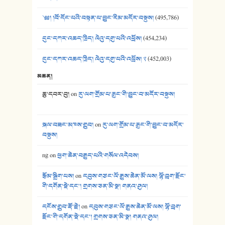
༄༅། །བོ་དོང་པའི་བསྟན་པ་བྱུང་རིམ་མདོར་བསྡུས།
(495,786)
དུང་དཀར་འཆད་ཁྲིད། ལེའུ་དགུ་པའི་འཕྲོས།
(454,234)
དུང་དཀར་འཆད་ཁྲིད། ལེའུ་དགུ་པའི་འཕྲོས། ༢
(452,003)
མཆན།
ཆུ་དབར་བུ།
on
རུ་ལག་གྲོམ་པ་རྒྱང་གི་བྱུང་བ་མདོར་བསྡུས།
སྐལ་བཟང་མཁས་གྲུབ།
on
རུ་ལག་གྲོམ་པ་རྒྱང་གི་བྱུང་བ་མདོར་
བསྡུས།
ng
on
ཕྱག་ཆེན་བརྒྱུད་པའི་གསོལ་འདེབས།
རྩོམ་སྒྲིག་པས།
on
དབུས་གཙང་ལོ་རྒྱུས་ཆེན་མོ་ལས། ལྷོ་བྲག་རྫོང་
གི་དགོན་སྡེ་དང་། གྲགས་ཅན་མི་སྣ། གནའ་ཤུལ།
དངོས་གྲུབ་རྡོ་རྗེ།
on
དབུས་གཙང་ལོ་རྒྱུས་ཆེན་མོ་ལས། ལྷོ་བྲག་
རྫོང་གི་དགོན་སྡེ་དང་། གྲགས་ཅན་མི་སྣ། གནའ་ཤུལ།