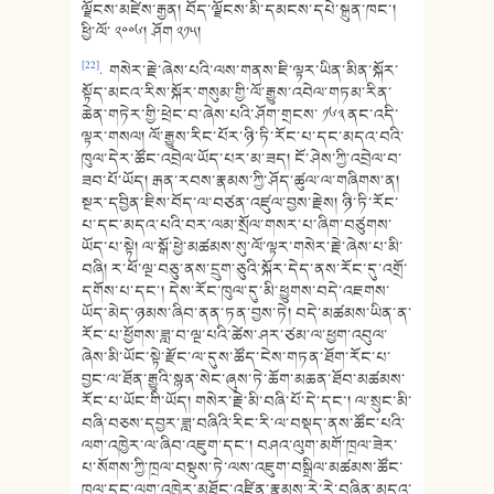
ལྗོངས་མཛེས་རྒྱན། བོད་ལྗོངས་མི་དམངས་དཔེ་སྐྲུན་ཁང་།
ཕྱི་ལོ་ ༢༠༠༦། ཤོག ༢༡༥།
[22]
. གསེར་རྗེ་ཞེས་པའི་ལས་གནས་ཇི་ལྟར་ཡིན་མིན་སྐོར་
སྟོད་མངའ་རིས་སྐོར་གསུམ་གྱི་ལོ་རྒྱུས་འབེལ་གཏམ་རིན་
ཆེན་གཏེར་གྱི་ཕྲེང་བ་ཞེས་པའི་ཤོག་གྲངས་ ༡༦༣ ནང་འདི་
ལྟར་གསལ། ལོ་རྒྱུས་རིང་པོར་ཉི་ཏི་རོང་པ་དང་མདའ་བའི་
ཁུལ་དེར་ཚོང་འབྲེལ་ཡོད་པར་མ་ཟད། ངོ་ཤེས་ཀྱི་འབྲེལ་བ་
ཟབ་པོ་ཡོད། རྒན་རབས་རྣམས་ཀྱི་ཤོད་ཚུལ་ལ་གཞིགས་ན།
སྔར་དབྱིན་ཇིས་བོད་ལ་བཙན་འཛུལ་བྱས་རྗེས། ཉི་ཏི་རོང་
པ་དང་མདའ་པའི་བར་ལམ་སྲོལ་གསར་པ་ཞིག་བཙུགས་
ཡོད་པ་སྟེ། ལ་སྒོ་ཕྱེ་མཚམས་སུ་ལོ་ལྟར་གསེར་རྗེ་ཞེས་པ་མི་
བཞི། ར་ཕོ་ལྔ་བཅུ་ནས་དྲུག་ཅུའི་སྐོར་དེད་ནས་རོང་དུ་འགྲོ་
དགོས་པ་དང་། དེས་རོང་ཁུལ་དུ་མི་ཕྱུགས་བདེ་འཇགས་
ཡོད་མེད་ཉམས་ཞིབ་ནན་ཏན་བྱས་ཏེ། བདེ་མཚམས་ཡིན་ན་
རོང་པ་ཕྱོགས་ཟླ་བ་ལྔ་པའི་ཚེས་ཤར་ཙམ་ལ་ཕྱག་འབུལ་
ཞེས་མི་ཡོང་སྟེ་རྫོང་ལ་དུས་ཚོད་ངེས་གཏན་ཐོག་རོང་པ་
བྱང་ལ་ཐོན་རྒྱུའི་སྙན་སེང་ཞུས་ཏེ་ཆོག་མཆན་ཐོབ་མཚམས་
རོང་པ་ཡོང་གི་ཡོད། གསེར་རྗེ་མི་བཞི་པོ་དེ་དང་། ལ་སྲུང་མི་
བཞི་བཅས་དབྱར་ཟླ་བཞིའི་རིང་རི་ལ་བསྡད་ནས་ཚོང་པའི་
ལག་འཁྱེར་ལ་ཞིབ་འཇུག་དང་། བཤའ་ལུག་མགོ་ཁྲལ་ཟེར་
པ་སོགས་ཀྱི་ཁྲལ་བསྡུས་ཏེ་ལས་འཇུག་བསྒྲིལ་མཚམས་ཚོང་
ཁྲལ་དང་ལག་འཁྱེར་མཐོང་འཛིན་རྣམས་རེ་རེ་བཞིན་མདའ་