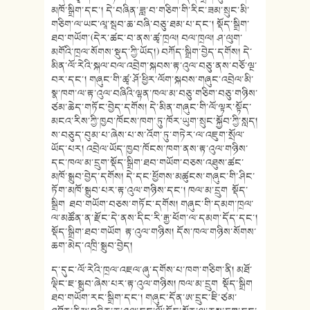
མཁོ་སྒྲིག་དང་། དེ་བཞིན་ཟླ་བ་གཅིག་གི་རིང་ཟམ་སྲུང་མི་
གཅིག་ལ་ཡང་ལཱ་སྦབ་ཆ་བཞི་བཅུ་ཐམ་པ་དང་། སྡོད་སྒྲིག་
ཐབ་གཡོག་(དེར་ཚང་བ་ནས་ཚྭ་ཁྲལ། བལ་ཁྲལ། ཤ་ལུག་
མགོའི་ཁྲལ་སོགས་སྡུད་ཀྱི་ཡོད།) བཀོད་སྒྲིག་བྱེད་དགོས། དེ་
མིན་ལོ་རེའི་སྐལ་བལ་འབྲེག་སྐབས་རྟ་འུལ་བཅུ་ནས་བཅོ་ལྔ་
བར་དང་། གཞུང་གི་ཚྭ་ཤོ་ཕྱིར་ལོག་སྐབས་གཞུང་འབྲེལ་མི་
སྣ་ཁག་ལ་རྟ་འུལ་བཞིའི་ལྷན་ཁལ་མ་བཅུ་གཅིག་བཅུ་གཉིས་
ཙམ་ཆེད་གཏོང་བྱེད་དགོས། དེ་མིན་གཞུང་གི་ལོ་ལྟར་སྟོད་
མངའ་རིས་ཀྱི་ཁྱབ་ཁོངས་ཁག་ཏུ་ཁོར་ཡུག་སྲུང་སྐྱོབ་ཀྱི་སླད།
ས་བཅུད་བུམ་པ་ཞེས་པ་ས་འོག་ཏུ་གཏེར་ལ་འཇུག་སྲོལ་
ཡོད་པར། འབྲེལ་ཡོད་ཁྱབ་ཁོངས་ཁག་ནས་རྟ་འུལ་གཉིས་
དང་ཁལ་མ་དྲུག་སྡོད་སྒྲིག་ཐབ་གཡོག་བཅས་འཐུས་ཚང་
མཁོ་སྒྲུབ་བྱེད་དགོས། དེ་དང་ཕྱོགས་མཚུངས་གཞུང་གི་ཤིང་
ཏོག་མཁོ་སྒྲུབ་པར་རྟ་འུལ་གཉིས་དང་། ཁལ་མ་དྲུག སྡོད་
སྒྲིག ཐབ་གཡོག་བཅས་གཏོང་དགོས། གཞུང་གི་དམག་ཁྲལ་
ལ་མཚོན་ན་རྫོང་དེ་ནས་དིང་རི་རྒྱ་ཕོག་ལ་དམག་དོད་དང་།
སྡོད་སྒྲིག་ཐབ་གཡོག རྟ་འུལ་གཉིས། དོས་ཁལ་གཉིས་སོགས་
ཆག་མེད་འཁྲི་སྒྲུབ་བྱེད།
ད་དུང་ལོ་རེའི་ཁྲལ་འཇལ་ཞུ་དགོས་པ་ཁག་གཅིག་ནི། མཐོ་
ལྡིང་ཇ་སྒྲུབ་ཞེས་པར་རྟ་འུལ་གཉིས། ཁལ་མ་དྲུག སྡོད་སྒྲིག
ཐབ་གཡོག་རང་སྒྲིག་དང་། གཞུང་དོན་ཨ་དྲུང་ཇི་ཙམ་