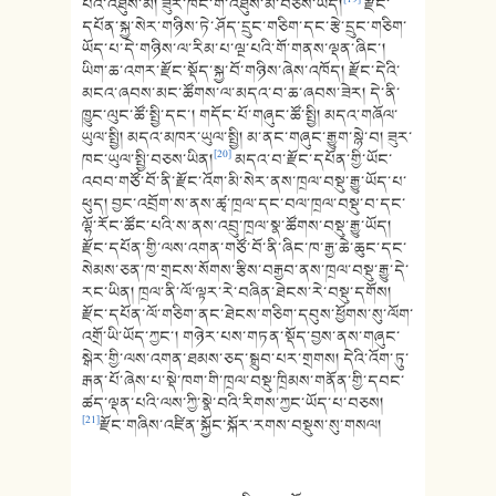
[19]
པོའི་འཐུས་མི། ཟུར་ཁང་གི་འཐུས་མི་བཅས་ཡོད།
རྫོང་
དཔོན་སྐྱ་སེར་གཉིས་ཏེ་ཤོད་དྲུང་གཅིག་དང་རྩེ་དྲུང་གཅིག་
ཡོད་པ་དེ་གཉིས་ལ་རིམ་པ་ལྔ་པའི་གོ་གནས་ལྡན་ཞིང་།
ཡིག་ཆ་འགར་རྫོང་སྡོད་སྐྱ་བོ་གཉིས་ཞེས་འཁོད། རྫོང་དེའི་
མངའ་ཞབས་མང་ཚོགས་ལ་མདའ་བ་ཆ་ཞབས་ཟེར། དེ་ནི་
ཁྱུང་ལུང་ཚོ་སྤྱི་དང་། གདོང་པོ་གཞུང་ཚོ་སྤྱི། མདའ་གཞོལ་
ཡུལ་སྤྱི། མདའ་མཁར་ཡུལ་སྤྱི། མ་ནང་གཞུང་རྒྱུག་སྙེ་བ། ཟུར་
[20]
ཁང་ཡུལ་སྤྱི་བཅས་ཡིན།
མདའ་བ་རྫོང་དཔོན་གྱི་ཡོང་
འབབ་གཙོ་བོ་ནི་རྫོང་འོག་མི་སེར་ནས་ཁྲལ་བསྡུ་རྒྱུ་ཡོད་པ་
ཕུད། བྱང་འབྲོག་ས་ནས་ཚྭ་ཁྲལ་དང་བལ་ཁྲལ་བསྡུ་བ་དང་
ལྷོ་རོང་ཚོང་པའི་ས་ནས་འབྲུ་ཁྲལ་སྣ་ཚོགས་བསྡུ་རྒྱུ་ཡོད།
རྫོང་དཔོན་གྱི་ལས་འགན་གཙོ་བོ་ནི་ཞིང་ཁ་རྒྱ་ཆེ་ཆུང་དང་
སེམས་ཅན་ཁ་གྲངས་སོགས་རྩིས་བརྒྱབ་ནས་ཁྲལ་བསྡུ་རྒྱུ་དེ་
རང་ཡིན། ཁྲལ་ནི་ལོ་ལྟར་རེ་བཞིན་ཐེངས་རེ་བསྡུ་དགོས།
རྫོང་དཔོན་ལོ་གཅིག་ནང་ཐེངས་གཅིག་དབུས་ཕྱོགས་སུ་ལོག་
འགྲོ་ཡི་ཡོད་ཀྱང་། གཉེར་པས་གཏན་སྡོད་བྱས་ནས་གཞུང་
སྒེར་གྱི་ལས་འགན་ཐམས་ཅད་སྒྲུབ་པར་གྲགས། དེའི་འོག་ཏུ་
རྒན་པོ་ཞེས་པ་སྡེ་ཁག་གི་ཁྲལ་བསྡུ་ཁྲིམས་གནོན་གྱི་དབང་
ཚད་ལྡན་པའི་ལས་ཀྱི་སྣེ་བའི་རིགས་ཀྱང་ཡོད་པ་བཅས།
[21]
རྫོང་གཞིས་འཛིན་སྐྱོང་སྐོར་རགས་བསྡུས་སུ་གསལ།