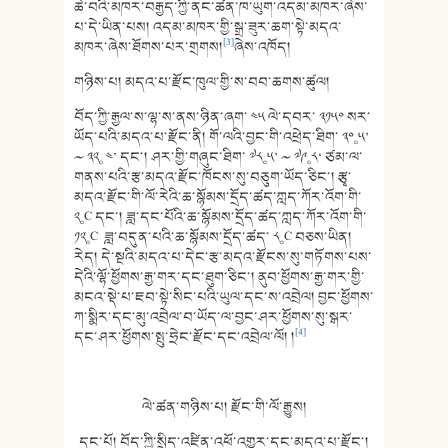
ཆེ་བའི་མཁར་བརྒྱད་ཀྱི་ནང་ཚན་ཁ་ཡུག་འདམ་མཁར་ཞེས་
པ་དེ་ཡིན་པས། འདམ་མཁར་གྱི་སྒྲ་ཟུར་ཆག་སྟེ་མདའ་
[3]
མཁར་ཞེས་ཐོགས་པར་གྲགས།
ཞེས་འཁོད།
གཉིས་པ། མདའ་པ་རྫོང་ཁུལ་གྱི་ས་བབ་ཆགས་ཚུལ།
བོད་ཀྱི་རྒྱལ་ས་ལྷ་ས་ནས་ཉིན་ཞག་ ༤༥ ལེ་དབར་ ༣༡༥༠ སར་
ཡོད་པའི་མདའ་པ་རྫོང་ནི། གོ་ལའི་བྱང་གི་འཕྲེད་ཐིག་ ༣༠༚༥’
〜 ༣༢༚ ༤’ དང་། ཤར་གྱི་གཞུང་ཐིག་ ༧༨༚༥’ 〜 ༧༩༚༨‘ ཙམ་ལ་
གནས་པའི་རྩ་མདའ་རྫོང་ཁོངས་སུ་བཅུག་ཡོད་ཅིང་། རྩྭ་
མདའ་རྫོང་གི་ལོ་རེའི་ཆ་སྙོམས་དྲོད་ཚད་ཀླད་ཀོར་འོག་གི་
༢༚C དང་། ཟླ་དང་པོའི་ཆ་སྙོམས་དྲོད་ཚད་ཀླད་ཀོར་འོག་གི་
༡༢༚C ཟླ་བདུན་པའི་ཆ་སྙོམས་དྲོད་ཚད་ ༨༚C བཅས་ཡིན།
རེད། དེ་སྔའི་མདའ་པ་དེང་རྩ་མདའ་རྫོངས་སུ་གཏོགས་པས་
དེའི་ལྷོ་ཕྱོགས་རྒྱ་གར་དང་ཐུག་ཅིང་། ནུབ་ཕྱོགས་རྒྱ་གར་གྱི་
མངའ་སྡེ་པ་ཇབ་སྟེ་སིང་པའི་ཡུལ་དང་ས་འབྲེལ། བྱང་ཕྱོགས་
ཀ་སྨིར་དང་མུ་འབྲེལ་བ་ཡོད་ལ་བྱང་ཤར་ཕྱོགས་སུ་སྒར་
[4]
དང་ཤར་ཕྱོགས་སྤུ་ཧྲེང་རྫོང་དང་འབྲེལ་ལོ། །
ལེ་ཚན་གཉིས་པ། རྫོང་གི་ལོ་རྒྱུས།
དང་པོ། བོད་ཀྱི་སྲིད་འཛིན་འཕོ་འགྱུར་དང་མདའ་པ་རྫོང་།