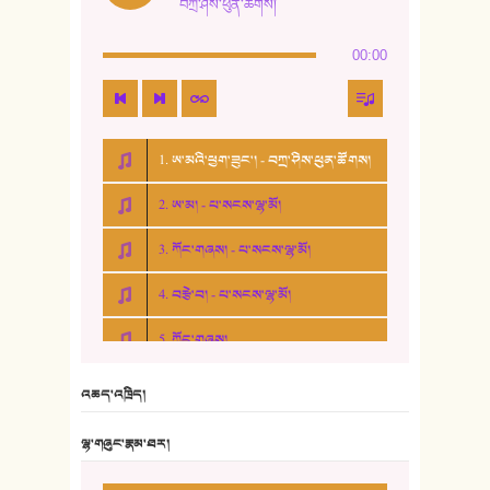
བཀྲ་ཤིས་ཕུན་ཚོགས།
00:00
1. ཨ་མའི་ཕྱག་ཟུང་། - བཀྲ་ཤིས་ཕུན་ཚོགས།
2. ཨ་མ། - པ་སངས་ལྷ་མོ།
3. ཀོང་གཞས། - པ་སངས་ལྷ་མོ།
4. བརྩེ་བ། - པ་སངས་ལྷ་མོ།
5. ཀོང་གཞས།
6. ཆོལ་གསུམ་བྲོ་གཞས། - སྒྲོན་གསལ།
འཆད་འཁྲིད།
7. ལྷག་སྒྲོན་ལགས།
ལྷ་གཞུང་རྣམ་ཐར།
8. ཆང་གཞས།