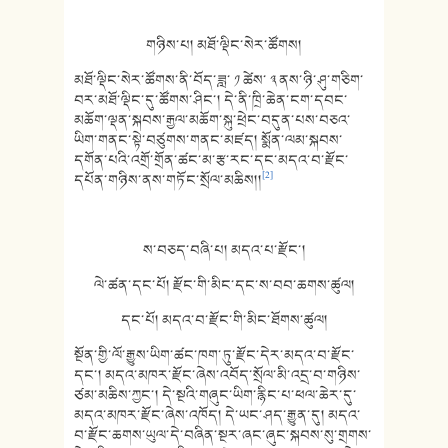
གཉིས་པ། མཐོ་ལྡིང་སེར་ཚོགས།
མཐོ་ལྡིང་སེར་ཚོགས་ནི་བོད་ཟླ་ ༡ ཚེས་ ༣ ནས་ཉི་ཤུ་གཅིག་
བར་མཐོ་ལྡིང་དུ་ཚོགས་ཤིང་། དེ་ནི་ཁྲི་ཆེན་ངག་དབང་
མཆོག་ལྡན་སྐབས་རྒྱལ་མཆོག་སྐུ་ཕྲེང་བདུན་པས་བཅའ་
ཡིག་གནང་སྟེ་བཙུགས་གནང་མཛད། སྨོན་ལམ་སྐབས་
དགོན་པའི་འགྲོ་གྲོན་ཚང་མ་རྩ་རང་དང་མདའ་བ་རྫོང་
[2]
དཔོན་གཉིས་ནས་གཏོང་སྲོལ་མཆིས།།
ས་བཅད་བཞི་པ། མདའ་པ་རྫོང་།
ལེ་ཚན་དང་པོ། རྫོང་གི་མིང་དང་ས་བབ་ཆགས་ཚུལ།
དང་པོ། མདའ་བ་རྫོང་གི་མིང་ཐོགས་ཚུལ།
སྔོན་གྱི་ལོ་རྒྱུས་ཡིག་ཚང་ཁག་ཏུ་རྫོང་དེར་མདའ་བ་རྫོང་
དང་། མདའ་མཁར་རྫོང་ཞེས་འབོད་སྲོལ་མི་འདྲ་བ་གཉིས་
ཙམ་མཆིས་ཀྱང་། དེ་སྔའི་གཞུང་ཡིག་རྙིང་པ་ཕལ་ཆེར་དུ་
མདའ་མཁར་རྫོང་ཞེས་འཁོད། དེ་ཡང་ཤད་རྒྱུན་དུ། མདའ་
བ་རྫོང་ཆགས་ཡུལ་དེ་བཞིན་སྔར་ཞང་ཞུང་སྐབས་སུ་གྲགས་