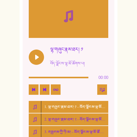
9. ཆང་གཞས། ༢
10. ཆང་གཞས། ༣
11. ལོ་གསར།
12. ལོ་གསར། ༢
ལྷ་གཞུང་རྣམ་ཐར། ༡
13. ཆུང་འདྲིས། - ཟླ་སྒྲོན།
བོད་ལྗོངས་ལྷ་མོ་ཚོགས་པ།
14. སྙིང་རྗེ་མོ། - ཚེ་འགྱུར་མེད།
00:00
15. ཤམ་པ་ལ་ཡི་སྲས་མོ།
16. ལྷ་བུ་དར་བུ།
1. ལྷ་གཞུང་རྣམ་ཐར། ༡ - བོད་ལྗོངས་ལྷ་མོ་ཚོགས་པ།
17. ང་བོད་པ་ཡིན། - ཕུར་བུ་རྣམ་རྒྱལ།
2. ལྷ་གཞུང་རྣམ་ཐར། ༢ - བོད་ལྗོངས་ལྷ་མོ་ཚོགས་པ།
18. ང་ལ་བྱམས་པའི་ཨ་མ།
3. གཟུགས་ཀྱི་ཉི་མ། - བོད་ལྗོངས་ལྷ་མོ་ཚོགས་པ།
19. ཆ་རྐྱེན་མེད་པའི་སེམས།