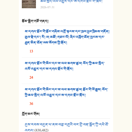
ཆབ་སྲིད་འཕོ་འགྱུར་དང་ས་དགའ་རྫོང་གི་སྐོར།
2026-07-31
31. ཕ་ཡུལ་ཡར་ཀླུང་།
རྩོམ་སྒྲིག་གཙོ་གནད།
32. ཨ་མ།
ས་དགའ་རྫོང་གི་རྫོང་གཞིས་འགྲོ་སྟངས་དང་ཁྲལ་འུལ་ཁྲིམས་གནོན།
33. འཛོམས་པའི་ལམ།
ཡུལ་སྡེ་དང་། རི། ལ། མཚོ། གཙང་པོ། ཞིང་འབྲོག་ཐོན་ཁུངས་དང་
ཐུན་མིན་ཐོན་ལས་སོགས་ཀྱི་སྐོར།
34. ཉི་མ་སེམས་ལ་ཞོག་དང་། - ཟླ་སྒྲོན།
13
35. ང་ཚོ་ཕན་ཚུན་མཇལ་ནས། - ཟླ་སྒྲོན།
ས་དགའ་རྫོང་གི་མིང་དང་ས་བབ་ཆགས་ཚུལ། བོད་ཀྱི་ཆབ་སྲིད་
འཕོ་འགྱུར་དང་ས་དགའ་རྫོང་གི་སྐོར།
36. ཟླ་གཞོན་སྙན་དབྱངས། - ཟླ་སྒྲོན།
24
37. མཚོ་སྔོན་པོ། - ཟླ་སྒྲོན།
ས་དགའ་རྫོང་གི་མིང་དང་ས་བབ་ཆགས་ཚུལ། རྫོང་གི་ལོ་རྒྱུས། བོད་
38. ཡབ་ཡུམ། - ཟླ་སྒྲོན།
ཀྱི་ཆབ་སྲིད་འཕོ་འགྱུར་དང་ས་དགའ་རྫོང་སྐོར།
36
39. དྲིལ་བུའི་སྐལ་སྒྲ། - ཟླ་སྒྲོན།
ཀློག་མང་ཤོས།
40. ང་ཚོ་ཕན་ཚུན་མཇལ་ནས། - ཟླ་སྒྲོན།
དུས་རབས་བདུན་པ་ནས་བཅུ་དགུའི་བར་གྱི་བརྡ་སྤྲོད་ཀྱི་དཔེ་ཐོ་
41. མཚན་ཚོགས་ཞབས་བྲོ་སྣ་མང་། - བོད་གཞས་ཕྱོགས་བསྒྲིགས།
འགའ།
(830,482)