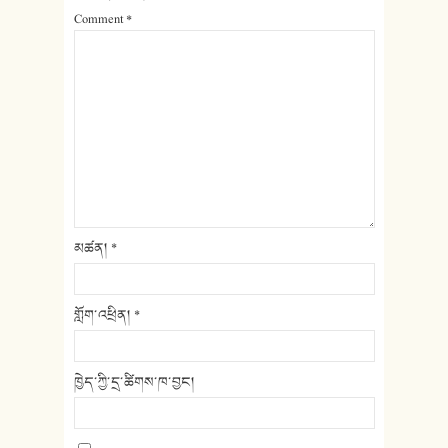
Comment
*
མཚན།
*
གློག་འཕྲིན།
*
ཁྱེད་ཀྱི་དྲ་ཚིགས་ཁ་བྱང།