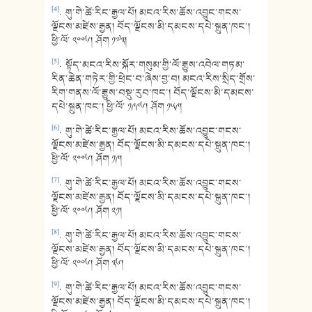
[4]
. གུ་གེ་ཚེ་རིང་རྒྱལ་པོ། མངའ་རིས་ཆོས་འབྱུང་གངས་
ལྗོངས་མཛེས་རྒྱན། བོད་ལྗོངས་མི་དམངས་དཔེ་སྐྲུན་ཁང་།
ཕྱི་ལོ་ ༢༠༠༦། ཤོག ༡༧༣།
[5]
. སྟོད་མངའ་རིས་སྐོར་གསུམ་གྱི་ལོ་རྒྱུས་འབེལ་གཏམ་
རིན་ཆེན་གཏེར་གྱི་ཕྲེང་བ་ཞེས་བྱ་བ། མངའ་རིས་སྲིད་གྲོས་
རིག་གནས་ལོ་རྒྱུས་བསྡུ་རུབ་ཁང་། བོད་ལྗོངས་མི་དམངས་
དཔེ་སྐྲུན་ཁང་། ཕྱི་ལོ་ ༡༩༩༦། ཤོག ༡༥༩།
[6]
. གུ་གེ་ཚེ་རིང་རྒྱལ་པོ། མངའ་རིས་ཆོས་འབྱུང་གངས་
ལྗོངས་མཛེས་རྒྱན། བོད་ལྗོངས་མི་དམངས་དཔེ་སྐྲུན་ཁང་།
ཕྱི་ལོ་ ༢༠༠༦། ཤོག ༡༩།
[7]
. གུ་གེ་ཚེ་རིང་རྒྱལ་པོ། མངའ་རིས་ཆོས་འབྱུང་གངས་
ལྗོངས་མཛེས་རྒྱན། བོད་ལྗོངས་མི་དམངས་དཔེ་སྐྲུན་ཁང་།
ཕྱི་ལོ་ ༢༠༠༦། ཤོག ༢༡།
[8]
. གུ་གེ་ཚེ་རིང་རྒྱལ་པོ། མངའ་རིས་ཆོས་འབྱུང་གངས་
ལྗོངས་མཛེས་རྒྱན། བོད་ལྗོངས་མི་དམངས་དཔེ་སྐྲུན་ཁང་།
ཕྱི་ལོ་ ༢༠༠༦། ཤོག ༣༦།
[9]
. གུ་གེ་ཚེ་རིང་རྒྱལ་པོ། མངའ་རིས་ཆོས་འབྱུང་གངས་
ལྗོངས་མཛེས་རྒྱན། བོད་ལྗོངས་མི་དམངས་དཔེ་སྐྲུན་ཁང་།