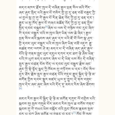
མདའ་མཁར་རྫོང་ཁུལ་དེ་བཞིན་རྒྱལ་ཕྲན་སིལ་མའི་གོང་
ཞང་ཞུང་སྲིད་པའི་རྒྱལ་པོ་གསེར་གྱི་བྱ་རུ་ཅན་བཅོ་བརྒྱད་ཀྱི་
ཡ་གྱལ་སླ་ཀྲ་གུ་གེ་རྒྱལ་པོ་རིན་ཆེན་འོད་ཀྱི་བྱ་རུ་ཅན་དང་།
རྒྱུང་ཡ་མུ་ཁོད་རྒྱལ་པོ་གཞའ་མཚོན་འོད་ཀྱི་བྱ་རུ་ཅན་གྱིས་
[5]
སྲིད་དབང་བསྐྱངས།
ཞེས་པ་ལས་དེ་གཉིས་གང་རུང་ཞིག་
གི་དབང་བསྒྱུར་བའི་ས་ཁུལ་ཞིག་ཡིན་ལས་ཆེ་ཞིང་། རྒྱལ་
ཕྲན་སིལ་མའི་སྐབས་ཞང་ཞུང་དར་པའི་ཇོ་བོ་ལིག་སྙ་ཤུར་
གྱི་དབང་ལུང་བསྒྱུར་པའི་ས་ཁུལ་ཞིག་ཡིན་བཟོ་འདུག རྒྱུ་
མཚན་གང་ལགས་ཤེ་ན། མདའ་པ་དེ་བཞིན་ཞང་ཞུང་རྒྱལ་
པོའི་ལྟེ་གནས་ཁྱུང་ལུང་དངུལ་དཀར་དང་ཐག་ཉེ་ཤོས་ཡིན་
པའི་ཁ་ཡུག་མདའ་མཁར་ཞེས་པ་དེ་ཡིན་པས་སོ།། དེ་བཞིན་
སྤུར་རྒྱལ་བཙན་པོས་བོད་ལ་དབང་ལུང་བསྒྱུར་རྗེས་ཞང་
ཞུང་ཁྲི་སྡེ་སྟོད་སྨད་ཀྱི་ཁོངས་སུ་གཏོགས་པ་དང་། བོད་སིལ་
བུར་ཐོར་རྗེས་སྤུར་རྒྱལ་བཙན་པོའི་གདུང་རྒྱུད་སྐྱིད་ལྡེ་ཉི་མ་
མགོན་གྱིས་དབང་སྒྱུར་མཛད་ཡུལ་དུ་གྱུར། དེ་ནས་བཟུང་
ཁུལ་དེར་ཞང་ཞུང་ཞེས་པའི་དོད་དུ་མངའ་རིས་ཞེས་ཐོགས།
[6]
མངའ་རིས་རྒྱལ་པོ་སྐྱིད་ལྡེ་ཉི་མ་མགོན་དགུང་ལོ་བགྲེས་པའི་
སྐབས་སུ། སྲས་གསུམ་པོར་མངའ་རིས་ཁུལ་ཆ་བགོས་གནང་
སྐབས་གུ་གེ་གཡའ་ཡིས་བསྐོར་བའི་ཁྱབ་ཁོངས་རྣམས་སྲས་
[7]
བར་པ་བཀྲ་ཤིས་མགོན་ལ་གནང་བ་དང་།
ཁོང་གི་སྲས་