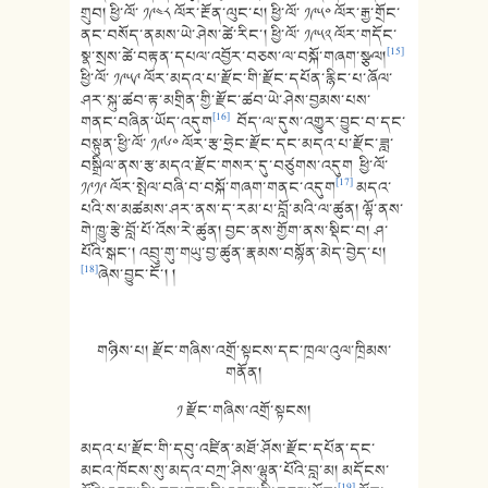
གྲུབ། ཕྱི་ལོ་ ༡༩༤༨ ལོར་རྔོན་ལུང་པ། ཕྱི་ལོ་ ༡༩༥༠ ལོར་རྒྱ་གྲོང་
ནང་བསོད་ནམས་ཡེ་ཤེས་ཚེ་རིང་། ཕྱི་ལོ་ ༡༩༥༢ ལོར་གདོང་
[15]
སྣ་སྲས་ཚེ་བརྟན་དཔལ་འབྱོར་བཅས་ལ་བསྐོ་གཞག་སྩལ།
ཕྱི་ལོ་ ༡༩༥༩ ལོར་མདའ་པ་རྫོང་གི་རྫོང་དཔོན་རྙིང་པ་ཞོལ་
ཤར་སྐུ་ཚབ་རྟ་མགྲིན་གྱི་རྫོང་ཚབ་ཡེ་ཤེས་བྱམས་པས་
[16]
གནང་བཞིན་ཡོད་འདུག
བོད་ལ་དུས་འགྱུར་བྱུང་བ་དང་
བསྟུན་ཕྱི་ལོ་ ༡༩༦༠ ལོར་རྩ་ཧྲེང་རྫོང་དང་མདའ་པ་རྫོང་ཟླ་
བསྒྲིལ་ནས་རྩ་མདའ་རྫོང་གསར་དུ་བཙུགས་འདུག ཕྱི་ལོ་
[17]
༡༩༡༩ ལོར་སྤེལ་བཞི་བ་བསྐོ་གཞག་གནང་འདུག
མདའ་
པའི་ས་མཚམས་ཤར་ནས་ད་རམ་པ་བློ་མའི་ལ་ཚུན། ལྷོ་ནས་
གེ་ཁྱུ་རྩེ་བློ་པོ་འོས་རེ་ཚུན། བྱང་ནས་གྱོག་ནས་སྡིང་བ། ཤ་
པོའི་སྒང་། འབྲུ་གུ་གཡུ་བྱ་ཚུན་རྣམས་བསྙོན་མེད་བྱེད་པ།
[18]
ཞེས་བྱུང་ངོ་། །
གཉིས་པ། རྫོང་གཞིས་འགྲོ་སྟངས་དང་ཁྲལ་འུལ་ཁྲིམས་
གནོན།
༡ རྫོང་གཞིས་འགྲོ་སྟངས།
མདའ་པ་རྫོང་གི་དབུ་འཛིན་མཐོ་ཤོས་རྫོང་དཔོན་དང་
མངའ་ཁོངས་སུ་མདའ་བཀྲ་ཤིས་ལྷུན་པོའི་བླ་མ། མདོངས་