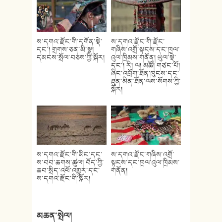
ས་དགའ་རྫོང་གི་དགོན་སྡེ་
ས་དགའ་རྫོང་གི་རྫོང་
དང་། གྲགས་ཅན་མི་སྣ།
གཞིས་འགྲོ་སྟངས་དང་ཁྲལ་
དམངས་སྲོལ་བཅས་ཀྱི་སྐོར།
འུལ་ཁྲིམས་གནོན། ཡུལ་སྡེ་
དང་། རི། ལ། མཚོ། གཙང་པོ།
ཞིང་འབྲོག་ཐོན་ཁུངས་དང་
ཐུན་མིན་ཐོན་ལས་སོགས་ཀྱི་
སྐོར།
ས་དགའ་རྫོང་གི་མིང་དང་
ས་དགའ་རྫོང་གཞིས་འགྲོ་
ས་བབ་ཆགས་ཚུལ། བོད་ཀྱི་
སྟངས་དང་ཁྲལ་འུལ་ཁྲིམས་
ཆབ་སྲིད་འཕོ་འགྱུར་དང་
གནོན།
ས་དགའ་རྫོང་གི་སྐོར།
མཆན་སྤེལ།