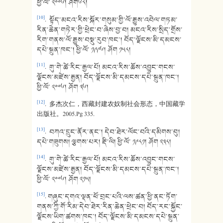
ཕྱི་ལོ་ ༢༠༠༦། ཤོག༦༨།
[10]
. སྟོད་མངའ་རིས་སྐོར་གསུམ་གྱི་ལོ་རྒྱུས་འབེལ་གཏམ་
རིན་ཆེན་གཏེར་གྱི་ཕྲེང་བ་ཞེས་བྱ་བ། མངའ་རིས་སྲིད་གྲོས་
རིག་གནས་ལོ་རྒྱུས་བསྡུ་རུབ་ཁང་། བོད་ལྗོངས་མི་དམངས་
དཔེ་སྐྲུན་ཁང་། ཕྱི་ལོ་ ༡༩༩༦། ཤོག ༡༥༨།
[11]
. གུ་གེ་ཚེ་རིང་རྒྱལ་པོ། མངའ་རིས་ཆོས་འབྱུང་གངས་
ལྗོངས་མཛེས་རྒྱན། བོད་ལྗོངས་མི་དམངས་དཔེ་སྐྲུན་ཁང་།
ཕྱི་ལོ་ ༢༠༠༦། ཤོག ༣༦།
[12]
. 多杰次仁，西藏封建农奴制社会形态，中国藏学
出版社。2005.Pg 335.
[13]
. བཀའ་དྲུང་ནོར་ནང་། དེབ་ཐེར་ལོང་བའི་དམིགས་བུ།
དཔེ་གཟུགས། ལྕགས་པར། རྡི་ལི། ཕྱི་ལོ་ ༡༩༨༡། ཤོག ༢༣༨།
[14]
. གུ་གེ་ཚེ་རིང་རྒྱལ་པོ། མངའ་རིས་ཆོས་འབྱུང་གངས་
ལྗོངས་མཛེས་རྒྱན། བོད་ལྗོངས་མི་དམངས་དཔེ་སྐྲུན་ཁང་།
ཕྱི་ལོ་ ༢༠༠༦། ཤོག ༢༡༥།
[15]
. གཞུང་དགའ་ལྡན་ཕོ་བྲང་པའི་ལས་ཚན་ཕྱི་ནང་ཏོག་
གནས་ཀྱི་གོ་རིམ་དེབ་ཐེར་རིན་ཆེན་ཕྲེང་བ། བོད་རང་སྐྱོང་
ལྗོངས་ཡིག་ཚགས་ཁང་། བོད་ལྗོངས་མི་དམངས་དཔེ་སྐྲུན་