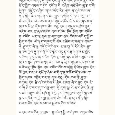
འབྱོར་རིམ་བཞིན་རྟ་འུལ་དང་ལྟོ་དོད་སྒོར་ལྔ་ནས་དྲུག་དང་
སྡོད་སྒྲིག་བཅས་གཏོང་དགོས། དེ་བཞིན་མཐོ་ལྡིང་བླ་བྲང་གི་
ཕྱོགས་བསྐྱོད་འགྲིམ་འགྲུལ་ཡོད་རིམ་ལྟར་རྟ་འུལ་ཁལ་མ་
སྡོད་སྒྲིག་ཐབ་གཡོག་བཅས་སྒྲུབ་དགོས། དེ་དང་འདྲ་བར་
རྫོང་དེའི་མངའ་ཞབས་ནས་གཞུང་ཚོང་ངོ་བཅར་སྐབས་རྟ་
འུལ་བཅོ་ལྔ། དོས་ཁལ་ཉིས་བརྒྱ་དང་། གཞུང་འབྲེལ་བུན་
འདེད་པར་རྟ་འུལ་གཅིག་ནས་གཉིས་སྡོད་སྒྲིག ཐབ་གཡོག
རྟ་གཡོག ཡང་ལཱ་སྦབ་ཆ་བརྒྱ་ལྷག་ཙམ་སོགས་བཀོད་སྒྲིག་
བྱེད་དགོས། ལོ་ལྟར་གཞུང་གི་མོན་མཚེར་རྟ་ཟམ་ལ་གཡག་
ཉི་ཤུ་དང་མི་ལྔ་གཏོང་དགོས་པ་མ་ཟད། ལོ་རེའི་རྩིས་རྒྱག་
སྐབས་ཁྲལ་རྒྱུག་འགྲོ་སོང་སྒོར་བདུན་བརྒྱ་ལྷག་ཙམ་སྤྲོད་
དགོས། ད་དུང་ཞལ་ངོས་དོས་གླ་བསྡུ་སྐབས་མི་གསུམ་ལ་རྟ་
འུལ་གསུམ། ཁལ་མ་ལྔ། ཡར་ལམ་རྟ་འུལ་གསུམ་དང་ཁལ་མ་
བཞི་བཅུ་སྡོད་སྒྲིག་ཐབ་གཡོག་སོགས་འཁྲི། དེ་མིན་ཁུལ་དེར་
ལོ་ལྟར་གར་ཤ་དཔོན་ཞེས་པ་ཧིན་དུའི་ཚོང་དོན་ལས་ཀ་
བྱེད་མཁན་འབྱོར་བར་རྟ་འུལ་བཅུ། དོས་ཁལ་ཉི་ཤུ་རྩ་
གསུམ། དོད་ཆེ་བའི་དངོས་པོ་ཁྱེར་མཁན་མི་བརྒྱད་དོས་མི་
བཞི། ཤིང་གར་དྲུག་བཅུ་ལྷག གྲོ་ལུག་ལྔ། འོ་མ་བཤེར་ཉི་ཤུ་
བཅས་འཐུས་ཚང་མཁོ་སྒྲུབ་བྱེད་དགོས། ཁྲལ་བསྡུའི་སྐབས་
སྒར་དཔོན་ལ་དྲེལ་གླ་ཆུ་ཆག་ཅེས་པའི་རྟ་འུལ་སྡོད་སྒྲིག་
ཐབ་གཡོག་དང་བཅས་པ་སྒྲུབ་དགོས་པ་ཡིན།
མདའ་པ་དགོན་བླ་བྲང་། གྲྭ་ཚང་། སྤྱི་པ་ཟེ་ཁག་གསུམ་ཡོད་