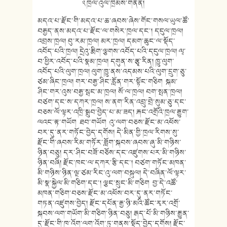
༢ ཁྲལ་འུལ་ཁྲིམས་གནོན།
མདའ་པ་རྫོང་གི་མདའ་པ་ཆ་ཞབས་ཞེས་གོང་གསལ་ཡུལ་ཚོ་
བརྒྱད་ནས་མདའ་པ་རྫོང་ལ་གསེར་ཁྲལ་དང་། དངུལ་ཁྲལ།
འབྲས་ཁྲལ། བུ་རམ་ཁྲལ། མར་ཁྲལ། དམག་ཆུང་ལ་སྡོད་
འབོད་པའི་ཁྲལ། དྲེའུ་རྨིག་ལྕགས་འབོད་པའི་དངུལ་ཁྲལ། ལྭ་
བ་ཕྱིར་འབོད་པའི་སྣམ་ཁྲལ། དགུན་ས་རྩྭ་རིན། ཁྱུ་ལུག་
འབོད་པའི་ལུག་ཁྲལ། ལུག་ཁྱུ་ནས་འདམས་པའི་ལུག་དྲུག་ཅུ་
ཙམ་ཞིང་ཁྲལ། གར་བརྒྱ་ཤིང་རློན་གར་སྟོང་གཅིག སྐམ་
ཤིང་གར་འུས་བརྒྱ་སྦང་མ་ཁྲལ། སོ་ལ་ཁྲལ། བག་སྤན་ཁྲལ།
བཙག་དང་ས་དཀར་ཁྲལ། ས་ནག་རིན་འབྲུ་བྲེ་སུམ་ཅུ་དང་
བཅས་ལོ་ལྟར་འཁྲི་སྒྲུབ་བྱེད་པ་མ་ཟད། རྐང་འགྲོའི་ཁྲལ་རྒྱུག་
ལའང་རྟ་གཡོག ཐབ་གཡོག འུ་ལག་བཅས་རྫོང་མ་འཕོས་
བར་དུ་ནར་གཏོང་བྱེད་དགོས། དེ་མིན་གྱི་ཁྲལ་རིགས་སུ་
རྫོང་གི་ཞབས་རིམ་གཏོར་ཟློག་སྐབས་ཞབས་ཞུ་མི་གཉིས་
ཉིན་བཅུ། དར་ཤིང་བཟོ་བཅོས་དང་འཛུགས་པར་མི་གཉིས་
ཉིན་བཞི། རྫོང་ཁང་ལ་དཀར་རྩི་དང་། བཙག་གཏོང་མཁན་
མི་གཉིས་ཉིན་ལྔ་ཙམ་རིང་འུ་ལག་བསྐུལ། དེ་བཞིན་ལོ་ལྟར་
མི་སྣ་སྐྱེལ་མི་གཅིག་དང་། ལྕང་སྲུང་མི་གཅིག བྱ་དེ་འཚོ་
མཁན་གཅིག་བཅས་རྫོང་མ་འཕོས་བར་དུ་ནར་གཏོང་
གཏན་འཛུགས་བྱེད། རྫོང་དཔོན་རྒྱ་ཉི་མའི་ཚོང་རྭར་འགྲོ་
སྐབས་ལག་གཡོག་མི་གཅིག་ཉིན་བཅུ། རྒད་པོ་མི་གཉིས་རྒྱུན་
དུ་རྫོང་གི་ཁ་འོག་ལག་འོག་ཏུ་གནས་སྡོད་བྱེད་དགོས། རྫོང་