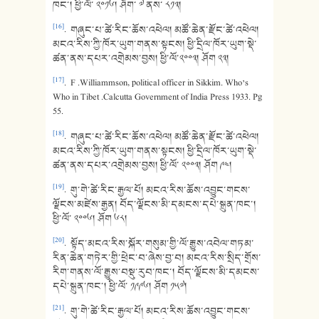
ཁང་། ཕྱི་ལོ་ ༢༠༡༦། ཤོག་ ༧ ནས་ ༨༡༣།
[16]
. གཞུང་པ་ཚེ་རིང་ཆོས་འཕེལ། མཚོ་ཆེན་རྫོང་ཚེ་འཕེལ།
མངའ་རིས་ཀྱི་ཁོར་ཡུག་གནས་སྟངས། ཕྱི་དྲིལ་ཁོར་ཡུག་སྡེ་
ཚན་ནས་དཔར་འགྲེམས་བྱས། ཕྱི་ལོ་༢༠༠༣། ཤོག ༢༣།
[17]
. F .Williammson, political officer in Sikkim. Who’s
Who in Tibet .Calcutta Government of India Press 1933. Pg
55.
[18]
. གཞུང་པ་ཚེ་རིང་ཆོས་འཕེལ། མཚོ་ཆེན་རྫོང་ཚེ་འཕེལ།
མངའ་རིས་ཀྱི་ཁོར་ཡུག་གནས་སྟངས། ཕྱི་དྲིལ་ཁོར་ཡུག་སྡེ་
ཚན་ནས་དཔར་འགྲེམས་བྱས། ཕྱི་ལོ་ ༢༠༠༣། ཤོག ༩༤།
[19]
. གུ་གེ་ཚེ་རིང་རྒྱལ་པོ། མངའ་རིས་ཆོས་འབྱུང་གངས་
ལྗོངས་མཛེས་རྒྱན། བོད་ལྗོངས་མི་དམངས་དཔེ་སྐྲུན་ཁང་།
ཕྱི་ལོ་ ༢༠༠༦། ཤོག ༦༨།
[20]
. སྟོད་མངའ་རིས་སྐོར་གསུམ་གྱི་ལོ་རྒྱུས་འབེལ་གཏམ་
རིན་ཆེན་གཏེར་གྱི་ཕྲེང་བ་ཞེས་བྱ་བ། མངའ་རིས་སྲིད་གྲོས་
རིག་གནས་ལོ་རྒྱུས་བསྡུ་རུབ་ཁང་། བོད་ལྗོངས་མི་དམངས་
དཔེ་སྐྲུན་ཁང་། ཕྱི་ལོ་ ༡༩༩༦། ཤོག ༡༥༧།
[21]
. གུ་གེ་ཚེ་རིང་རྒྱལ་པོ། མངའ་རིས་ཆོས་འབྱུང་གངས་