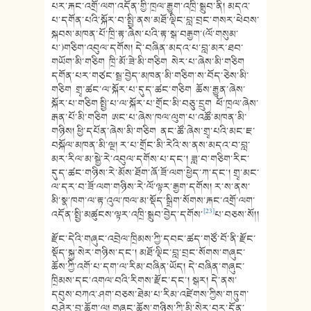
པར་རྐང་འགྲོ་ལག་འདོན་གྱི་ཁྲལ་རྒྱུག་འཁྲི་སྒྲུབ་ནི། མདའ་
པ་དགོན་པའི་སྐོར་བ་སྤྱི་ནས་མཐོ་ལྡིང་བླ་བྲང་གསར་ཕེབས་
སྐབས་མཁན་པོ་ཁྲི་རྟ་ཞེས་པའི་རྟ་སྒ་བརྒྱག་(ལོ་གསུམ་
པ་)གཅིག་འབུལ་དགོས། དེ་བཞིན་མདའ་པ་བླ་མར་ཐབ་
གཡོག་མི་གཅིག ཁྲི་མོ་ཟེ་མི་གཅིག སེར་པ་ཞེས་མི་གཅིག
དགོན་པར་གཙང་སྦྲ་བྱེད་མཁན་མི་གཅིག་ས་བོད་ཅེས་མི་
གཅིག གྲྭ་ཚང་ལ་སྐོར་པ་དུད་ཚང་གཅིག ཆོས་རྒྱུན་ཞེས་
སྐོར་པ་གཅིག སྤྱི་པ་ལ་སྐོར་པ་གྲོང་མི་བཅུ་དྲུག ཕོ་ཁྲལ་ཞེས་
རྒན་པོ་མི་གཅིག ཨང་པ་ཞེས་ཁལ་ལུག་པ་འཚོ་མཁན་མི་
གཉིས། ཕྱི་དཔོན་ཞེས་མི་གཅིག ནང་ཚོ་ཞེས་གྲྭ་པའི་མང་ཇ་
བསྐོལ་མཁན་མི་ལྔ། ར་པ་གྲོང་མི་རེའི་ས་ནས་མདའ་བ་བླ་
མར་རིལ་མ་སྒྱེ་རེ་འབུལ་དགོས་པ་དང་། ཟླ་བ་གཅིག་རིང་
དུད་ཚང་གཉིས་རེ་མོས་ཐོག་ཞོ་ཟོ་ལག་ཕྱེད་ཀ་དང་། གྲྭ་མང་
ལ་དར་བ་ཟོ་ལག་གཉིས་རེ་ལོ་ལྟར་རྒྱག་དགོས། ར་ས་ནས་
མི་སྣ་ཁག་ལ་རྟ་འུལ་ཁལ་མ་སྡོད་སྒྲིག་སོགས་རྐང་འགྲོ་ལག་
[23]
འདོན་སྤྱི་མཚུངས་ལྟར་འཁྲི་སྒྲུབ་བྱེད་དགོས་
པ་བཅས་སོ།།
རྫོང་དེའི་གཞུང་འབྲེལ་ཁྲིམས་ཀྱི་དབང་ཚད་གཙོ་བོ་ནི་རྫོང་
སྡོད་སྐྱ་སེར་གཉིས་དང་། མཐོ་ལྡིང་བླ་བྲང་སོགས་གཞུང་
ཆོས་ཀྱི་འགོ་པ་དག་ལ་རིམ་བཞིན་ཡོད། དེ་བཞིན་གཞུང་
ཁྲིམས་དང་འགལ་བའི་རིགས་རྫོང་དང་། སྒར། དེ་ནས་
དབུས་བཀའ་ཤག་བཅས་ཐེམ་པ་རིམ་འཛེགས་ཀྱིས་གཏུག་
བཤེར་བྱ་ཆོག་ལ། གཞུང་ཆོས་གཉིས་ཀྱི་མི་སེར་བར་དོན་