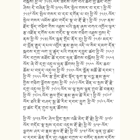
བསྐོས། ཕྱི་ལོ་ ༡༨༢༥ ལོར་ཟངས་འགོ་བའི་ཚབ་བྱ་ཚང་བཀྲ་
ཤིས། དེ་བཞིན་ཕྱི་ལོ་༡༩༢༥ ལོར་སྤེལ་གསར་བ་དང་། ཕྱི་ལོ་
༡༨༢༧ ལོར་སྤེལ་གསར་བ་དང་དགོན་པ་བ། ཕྱི་ལོ་ ༡༨༢༨ ལོར་
སྤེལ་གསར་འཕོས་ཚབ་གདོང་སྣ་བ་རྡོ་རྗེ་། ཕྱི་ལོ་ ༡༨༣༠ ནས་
རྫོང་སྡོད་གཅིག་གིས་འཐུས་པའི་སྙན་ཞུས་བཀའ་འཁྲོལ་ལྟར་
རྩ་འཛིན་དགོས་པས་གདོང་སྣ་བས་གཅིག་འཐུས་བྱས། དེ་
ནས་ཕྱི་ལོ་ ༡༨༣༢ ལོར་སྙན་གྲོང་ནོར་བུ། ཕྱི་ལོ་ ༡༨༣༦ མདར་
བ་བློན་རྒྱུད་དཔལ་འབྱོར་རྣམ་རྒྱལ། འདི་ལ་སིང་དམག་དོན་
སྐབས་དགྲ་ལག་ཏུ་ཚུད་པའི་གནས་དབྱུང་ཚབ་ཕྱི་ལོ་ ༡༨༤༡
ལོར་བཀྲས་མཐོང་ཚེ་དབང་ཕུན་ཚོགས་བསྐོས། ཕྱི་ལོ་ ༡༨༤༣
ལོར་ཞེ་བོ་དགྲ་འདུལ་ཕུན་ཚོགས། ཕྱི་ལོ་ ༡༨༤༤ ལོར་ཆབ་
ཆོམ་པ་བདུད་འདུལ། ཕྱི་ལོ་ ༡༨༥༤ ལོར་སྨོན་མཚོ་ཚེ་དབང་།
ཕྱི་ལོ་ ༡༨༥༨ ལོར་རྩ་ཧྲེང་རྫོང་སྡོད་སྟག་སྣ་པདྨ་རྣམ་རྒྱལ་
གྱིས་གཅིག་ལྕོགས་བྱས། ཕྱི་ལོ་ ༡༨༦༡ ལོར་ཐོན་པ་སྲས་རྡོ་རྗེ་
དགྲ་འདུལ། ཕྱི་ལོ་ ༡༨༦༢ ལོར་ཕ་ལྷ་སྲས་ལྷུན་གྲུབ་ཚེ་བརྟན།
ཕྱི་ལོ་ ༡༨༦༥ ལོར་རྒྱལ་གྲོང་རྣམ་རྒྱལ་ཚེ་རིང་། ཕྱི་ལོ་ ༡༨༦༧
ལོར་ཐའི་ཇི་བཤད་སྒྲ་ཚེ་རིང་དབང་ཕྱུག ཕྱི་ལོ་ ༡༨༦༨ ལོར་
བྱ་ཚང་དོན་གྲུབ་ཕུན་ཚོགས།
ཕྱི་ལོ་ ༡༩༢༣ ལོར་ཤེལ་གླིང་སྲས་འཆི་མེད་རྡོ་རྗེ། ཕྱི་ལོ་ ༡༩༢༦
ལོར་གདོང་སྣ་སྲས་དབང་འདུས་རྡོ་རྗེ། ཕྱི་ལོ་ ༡༩༣༠ ལོར་
ལྕགས་ཤར་བ་རྣམ་རྒྱལ་རྡོ་རྗེ། ཕྱི་ལོ་ ༡༩༣༧ ལོར་ལྡན་བྱ་ཚང་
པ་དབང་ཆེན་ནོར་བུ། འཆུམ་བཀྲས་པ་བསོད་ནམས་དངོས་