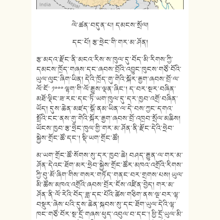
ལེ་ཚན་བདུན་པ། དམངས་སྲོལ།
དང་པོ། རྩ་ཧྲེང་གི་གར་མ་ཤོན།
རྩ་མདའ་རྫོང་ནི་མངའ་རིས་ས་ཁུལ་དུ་བོད་མི་རིགས་ཀྱི་
དམངས་ཁྲོད་གཞས་དང་ཞབས་བྲོའི་འབྱུང་ཁུངས་གཙོ་བོའི་
ཡུལ་ལུང་ཞིག་ཡིན། དེའི་ཁྲོད་གུ་གེའི་སྐོར་རྒྱག་ཞབས་བྲོ་ལ་
ལོ་ངོ་ ༡༠༠༠ ལྷག་གི་ལོ་རྒྱུས་ལྡན་ཞིང་། ད་བར་སྔར་བཞིན་
མཐོ་ལྡིང་ཟ་རང་དང་ཏི་ཡག་ཁུལ་དུ་དར་ཁྱབ་འགྲོ་བཞིན་
ཡོད། དུས་ཆེན་མཛད་སྒོ་ནམ་ཡིན་ལ་དེ་བས་ཀྱང་དགའ་
སྤྲོའི་ངང་ནས་གུ་གེའི་སྐོར་རྒྱག་ཞབས་བྲོ་འཁྲབ་སྲོལ་མཆིས།
ཡོངས་ཁྱབ་རྩ་ཧྲེང་ཁུལ་གྱི་གར་མ་ཤོན་ནི་རྫོང་དེའི་ཧྲེབ་
སྐྱེས་གྲོང་ཚོ་དང་། སྡི་ཡག་གྲོང་ཚོ།
མ་ཡག་གྲོང་ཚོ་སོགས་སུ་དར་ཁྱབ་ཆེ། བཤད་རྒྱུན་ལ་གར་མ་
ཤོན་དེའང་ཐོག་མར་ཧྲེབ་སྐྱེས་གྲོང་ཚོར་མཁའ་འགྲོའི་རིགས་
ཀྱི་བུ་མོ་ཞིག་གིས་གསར་གཏོད་གནང་བར་གྲགས་པས། ཡུལ་
མི་ཚོས་མཁའ་འགྲོའི་ཞབས་བྲོར་ངོས་འཛིན་བྱེད། གར་མ་
ཤོན་ནི་ལོ་རེའི་བོད་ཟླ་དང་པོའི་ཚེས་གཅིག་ནས་ལྔ་བར་ལྷ་
བསྡུར་ཞེས་པའི་དུས་ཆེན་སྐབས་སུ་དང་ཐོག་ཡུལ་དེའི་ལྷ་
ཁང་གཙོ་བོར་སྔ་དྲོ་གཞས་ཕུད་འབུལ་བ་དང་། ཕྱི་དྲོ་ཡུལ་མི་