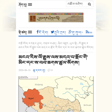
ཤོག་བུ།
སྡེ་ཚན།
ངོ་དེབ།
ཀྲུའི་ཀྲར།
གུ་ཀུལ།+
rss
གཙོ་ངོས།
གནའ་ཤུལ།
,
གནས་བཤད།
,
ཞིབ་འཇུག
,
ཡུལ་སྡེ།
,
ལོ་རྒྱུས།
མངའ་རིས་ལོ་རྒྱུས་ལས་མདའ་པ་རྫོང་གི་མིང་དང་ས་བབ་ཆགས་ཚུལ་སོགས།
མངའ་རིས་ལོ་རྒྱུས་ལས་མདའ་པ་རྫོང་གི་
མིང་དང་ས་བབ་ཆགས་ཚུལ་སོགས།
2026-06-16
·
ཆུ་དབར་བུ།
·
0