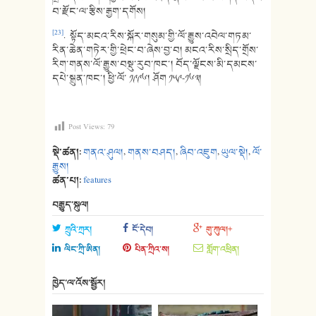
བ་རྫོང་ལ་རྩིས་རྒྱག་དགོས།
[23]
. སྟོད་མངའ་རིས་སྐོར་གསུམ་གྱི་ལོ་རྒྱུས་འབེལ་གཏམ་
རིན་ཆེན་གཏེར་གྱི་ཕྲེང་བ་ཞེས་བྱ་བ། མངའ་རིས་སྲིད་གྲོས་
རིག་གནས་ལོ་རྒྱུས་བསྡུ་རུབ་ཁང་། བོད་ལྗོངས་མི་དམངས་
དཔེ་སྐྲུན་ཁང་། ཕྱི་ལོ་ ༡༩༩༦། ཤོག ༡༥༩-༡༦༣།
Post Views:
79
སྡེ་ཚན།:
གནའ་ཤུལ།
,
གནས་བཤད།
,
ཞིབ་འཇུག
,
ཡུལ་སྡེ།
,
ལོ་
རྒྱུས།
ཚན་པ།:
features
བརྒྱུད་སྐུལ།
ཀྲུའི་ཀྲར།
ངོ་དེབ།
གུ་ཀུལ།+
ལིང་ཀྲི་ཨིན།
པིན་ཀྲིའ་ས།
གློག་འཕྲིན།
ཁྱེད་ལ་འོས་སྦྱོར།