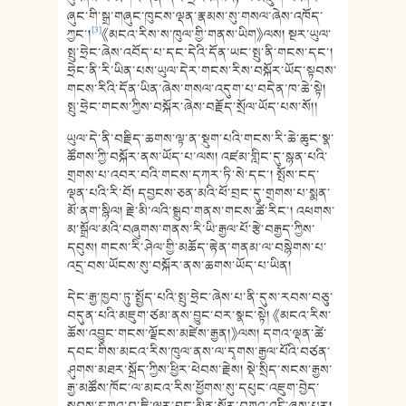
ཞུང་གི་སྒྲ་གཞུང་ཁུངས་ལྡན་རྣམས་སུ་གསལ་ཞེས་འཁོད་
[3]
ཀྱང་།
《མངའ་རིས་ས་ཁུལ་གྱི་གནས་ཡིག》ལས། སྔར་ཡུལ་
སྤུ་ཧྲེང་ཞེས་འབོད་པ་དང་དེའི་དོན་ཡང་སྤུ་ནི་གངས་དང་།
ཧྲེང་ནི་རི་ཡིན་པས་ཡུལ་དེར་གངས་རིས་བསྐོར་ཡོད་སྟབས་
གངས་རིའི་དོན་ཡིན་ཞེས་གསལ་འདུག་པ་བདེན་ཁ་ཆེ་སྟེ།
སྤུ་ཧྲེང་གངས་ཀྱིས་བསྐོར་ཞེས་བརྗོད་སྲོལ་ཡོད་པས་སོ།།
ཡུལ་དེ་ནི་བརྗིད་ཆགས་ལྟ་ན་སྡུག་པའི་གངས་རི་ཆེ་ཆུང་སྣ་
ཚོགས་ཀྱི་བསྐོར་ནས་ཡོད་པ་ལས། འཛམ་གླིང་དུ་སྙན་པའི་
གྲགས་པ་འབར་བའི་གངས་དཀར་ཏི་སེ་དང་། སྤོས་ངད་
ལྡན་པའི་རི་བོ། དབྱངས་ཅན་མའི་ཕོ་བྲང་དུ་གྲགས་པ་སྨན་
མོ་ནག་སྙིལ། རྗེ་མི་ལའི་སྒྲུབ་གནས་གངས་ཚེ་རིང་། འཕགས་
མ་སྒྲོལ་མའི་བཞུགས་གནས་རི་ཡི་རྒྱལ་པོ་རྩེ་བརྒྱད་ཀྱིས་
དབུས། གངས་རི་ཤེལ་གྱི་མཆོད་རྟེན་གནམ་ལ་བསྙེགས་པ་
འདྲ་བས་ཡོངས་སུ་བསྐོར་ནས་ཆགས་ཡོད་པ་ཡིན།
དེང་རྒྱ་ཁྱབ་ཏུ་སྤྱོད་པའི་སྤུ་ཧྲེང་ཞེས་པ་ནི་དུས་རབས་བཅུ་
བདུན་པའི་མཇུག་ཙམ་ནས་བྱུང་བར་སྣང་སྟེ། 《མངའ་རིས་
ཆོས་འབྱུང་གངས་ལྗོངས་མཛེས་རྒྱན།》ལས། དགའ་ལྡན་ཚེ་
དབང་གིས་མངའ་རིས་ཁུལ་ནས་ལ་དྭགས་རྒྱལ་པོའི་བཙན་
ཤུགས་མཐར་སྐྲོད་ཀྱིས་ཕྱིར་ཕེབས་རྗེས། སྡེ་སྲིད་སངས་རྒྱས་
རྒྱ་མཚོས་ཁོང་ལ་མངའ་རིས་ཕྱོགས་སུ་དཔུང་འཇུག་བྱེད་
སྐབས་དཀའ་བ་ཇི་ལྟར་བྱུང་མིན་སྐོར་བཀའ་འདྲི་ཞུས་པར།