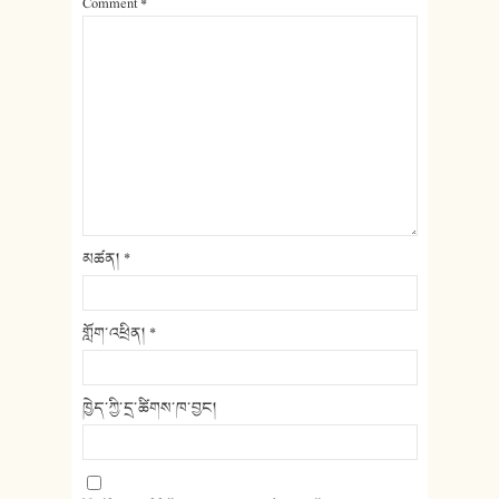
Comment
*
མཚན།
*
གློག་འཕྲིན།
*
ཁྱེད་ཀྱི་དྲ་ཚིགས་ཁ་བྱང།