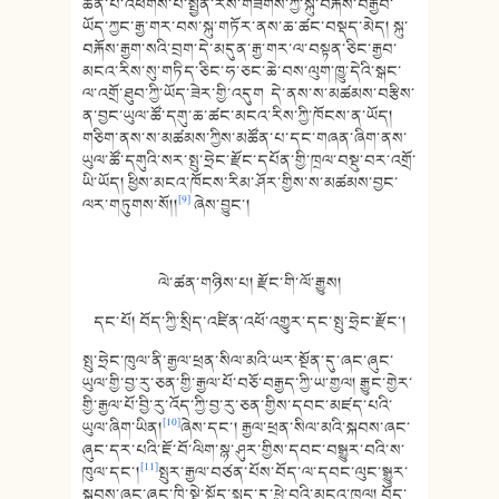
ཆེན་པོ་འཕགས་པ་སྤྱན་རས་གཟིགས་ཀྱི་སྐུ་བརྐོས་བརྒྱབ་
ཡོད་ཀྱང་རྒྱ་གར་བས་སྐུ་གཏོར་ནས་ཆ་ཚང་བསྡད་མེད། སྐུ་
བརྐོས་རྒྱག་སའི་བྲག་དེ་མདུན་རྒྱ་གར་ལ་བསྟན་ཅིང་རྒྱབ་
མངའ་རིས་སུ་གཏིད་ཅིང་ཧ་ཅང་ཆེ་བས་ལུག་ཁྱུ་དེའི་སྒང་
ལ་འགྲོ་ཐུབ་ཀྱི་ཡོད་ཟེར་གྱི་འདུག དེ་ནས་ས་མཚམས་བརྩིས་
ན་བྱང་ཡུལ་ཚོ་དགུ་ཆ་ཚང་མངའ་རིས་ཀྱི་ཁོངས་ན་ཡོད།
གཅིག་ནས་ས་མཚམས་ཀྱིས་མཚོན་པ་དང་གཞན་ཞིག་ནས་
ཡུལ་ཚོ་དགུའི་སར་སྤུ་ཧྲེང་རྫོང་དཔོན་གྱི་ཁྲལ་བསྡུ་བར་འགྲོ་
ཡི་ཡོད། ཕྱིས་མངའ་ཁོངས་རིམ་ཤོར་གྱིས་ས་མཚམས་བྱང་
[9]
ལར་གཏུགས་སོ།།
ཞེས་བྱུང་།
ལེ་ཚན་གཉིས་པ། རྫོང་གི་ལོ་རྒྱུས།
དང་པོ། བོད་ཀྱི་སྲིད་འཛིན་འཕོ་འགྱུར་དང་སྤུ་ཧྲེང་རྫོང་།
སྤུ་ཧྲེང་ཁུལ་ནི་རྒྱལ་ཕྲན་སིལ་མའི་ཡར་སྔོན་དུ་ཞང་ཞུང་
ཡུལ་གྱི་བྱ་རུ་ཅན་གྱི་རྒྱལ་པོ་བཅོ་བརྒྱད་ཀྱི་ཡ་གྱལ། རྒྱུང་གྱེར་
གྱི་རྒྱལ་པོ་བྱི་རུ་འོད་ཀྱི་བྱ་རུ་ཅན་གྱིས་དབང་མཛད་པའི་
[10]
ཡུལ་ཞིག་ཡིན།
ཞེས་དང་། རྒྱལ་ཕྲན་སིལ་མའི་སྐབས་ཞང་
ཞུང་དར་པའི་ཇོ་བོ་ལིག་སྙ་ཤུར་གྱིས་དབང་བསྒྱུར་བའི་ས་
[11]
ཁུལ་དང་།
སྤུར་རྒྱལ་བཙན་པོས་བོད་ལ་དབང་ལུང་སྒྱུར་
སྐབས་ཞང་ཞུང་ཁྲི་སྡེ་སྟོད་སྨད་དུ་ཕྱེ་བའི་མངའ་ཁུལ། བོད་