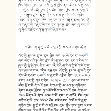
ཁོང་གིས་དཔུང་དམག་གི་རུ་སྣེ་ཁྲིད་ནས་ཐོག་མར་སྤུ་རང་
དུ་འབྱོར་བའི་ཚེ། ཡུལ་དེ་བཙན་བཟུང་བྱེད་མཁན་དགྲ་བོ་
དག་བརྟུལ་སླ་བ་ནི་སྤུ་གྲི་ངར་མས་སྤུ་ཧྲེང་ཧྲེང་གཅིག་
བཅད་པ་ལྟར་བྱུང་ཞེས་གསུངས་པ་ལ་བརྟེན་ནས། བོད་སྡེ་
པ་གཞུང་གི་གཞུང་ཡིག་དང་བཀའ་རྒྱ་ཚང་མར་སྤུ་རང་ལ་
[4]
སྤུ་ཧྲེང་བརྗོད་འགོ་ཚུགས།
ཞེས་གསལ།
གཉིས་པ། སྤུ་ཧྲེང་རྫོང་ཁུལ་གྱི་ས་བབ་ཆགས་ཚུལ།
[5]
བོད་ཀྱི་རྒྱལ་ས་ལྷ་ས་ནས་ཉིན་ཞག་ ༣༥ ལེ་དབར་ ༢༤༥༠
སར་ཡོད་པའི་སྤུ་ཧྲེང་རྫོང་ནི། ལྷོ་ནུབ་དང་མངའ་རིས་ས་
ཁུལ་གྱི་ལྷོ་ཕྱོགས་ཧི་མ་ལ་ཡ་རི་བོའི་ལྷོ་ངོས་ཀྱི་གྲོག་རོང་རྒྱ་
བལ་ཡུལ་དང་ས་འདྲེས་མཚམས། བོད་ཀྱི་རྒྱལ་ས་ལྷ་སའི་ནུབ་
[6]
ངོས་ལེ་དབར་ ༢༤༥༠
ས་བྱང་གི་འཕྲེད་ཐིག་ ༣༠༚ ༢’〜 ༣༤༚༤’
དང་། ཤར་གྱི་གཞུང་ཐིག་ ༧༩༚༠༥’〜 ༨༡༚༠༦’ ཙམ་ལ་གནས་
ཡོད། རྫོང་དེ་ནི་མཐོ་སྒང་རི་ཁུལ་གྱི་ཆ་ཤས་སུ་གཏོགས་
ཤིང་། དབུས་ཕྱོགས་རྒྱ་མཚོའི་ངོས་ནས་མཐོ་ཚད་མི་ཊལ་
༧༦༩༤ ཡོད་པའི་ཧི་མ་ལ་ཡ་རི་བོ་དང་། རྒྱ་མཚོའི་ངོས་ནས་
མཐོ་ཚད་མི་ཊལ་ ༦༦༥༦ ཡོད་པའི་གངས་ཏེ་སེའི་རི་རྒྱུད་
གཉིས་ཀྱིས་སྤུ་ཧྲེང་གི་ས་དབྱིབས་རུས་སྒྲོམ་ལྟར་གྲུབ། མངའ་
ཁོངས་ནང་རི་མཐོ་ཞིང་གྲོག་རོང་གཏིང་རིང་བ། མུ་འབྲེལ་