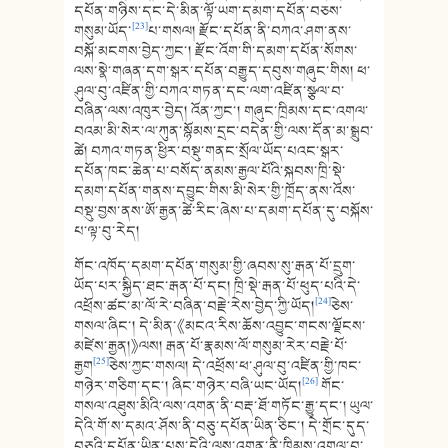
དཔོན་གཉིས་དང་དེ་མིན་ལྟོ་ཡག་དམག་དཔོན་བཅས་
[23]
གསུམ་ཡོད་
པ་གསལ། རྫོང་དཔོན་ནི་བཀའ་ཤག་ནས་
བསྐོ་མངགས་བྱེད་ཀྱང་། རྫོང་འོག་གི་དམག་དཔོན་སོགས་
ལས་སྣེ་གཞན་དག་སྒར་དཔོན་བརྒྱུད་དབུས་གཞུང་གིས། ཕ་
ཤུལ་བུ་འཛིན་གྱི་བཀའ་གཏན་དང་ལག་འཛིན་སྩལ་བ་
བཞིན་ལས་འཁུར་བྱེད། འོན་ཀྱང་། གཞུང་ཁྲིམས་དང་འགལ་
བའམ་མི་སེར་ལ་ཀུན་སྙོམས་དྲང་བདེན་གྱི་ལས་དོན་མ་སྒྲུབ་
ཚེ། བཀའ་གཏན་ཕྱིར་བསྡུ་གནང་སྲོལ་ཡོད་པའང་སྒར་
དཔོན་ཁང་ཆེན་པ་བསོད་ནམས་རྒྱལ་པོའི་སྐབས་ཁྲི་སྡེ་
དམག་དཔོན་གནས་དབྱུང་གིས་མི་སེར་གྱི་ཁྲོད་ནས་འོས་
བསྡུ་བྱས་ནས་ཨོ་རྒྱན་ཚེ་རིང་ཞེས་པ་དམག་དཔོན་དུ་བསྐོས་
པ་ལྟ་བུ་རེད།
གོང་འཁོད་དམག་དཔོན་གསུམ་གྱི་ཞབས་སུ་རྒན་པོ་དྲུག་
ཡོད་པར་སྐྱིད་ཐང་རྒན་པོ་དང། ཁྲི་སྡེ་རྒན་པོ་ཕུད་པའི་དེ་
[24]
འཕྲོས་ཚང་མ་ལོ་རེ་བཞིན་བརྗེ་རེས་བྱེད་ཀྱི་ཡོད།
ཅེས་
གསལ་ཞིང་། དེ་མིན་《མངའ་རིས་ཆོས་འབྱུང་གངས་ལྗོངས་
མཛེས་རྒྱན།》ལས། རྒན་པོ་རྣམས་ལོ་གསུམ་རེར་བརྗེ་པོ་
[25]
རྒྱག
ཅེས་ཀྱང་གསལ། དེ་འཕྲོས་ཕ་ཤུལ་བུ་འཛིན་གྱི་ཁང་
[26]
གཉེར་གཅིག་དང་། ཞིང་གཉེར་བཞི་ཡང་ཡོད།
གོང་
གསལ་འཐུས་མིའི་ལས་འགན་ནི་བརྡ་ཐོ་གཏོང་རྒྱུ་དང་། ཡུལ་
དེའི་གོ་ས་དམའ་ཤོས་ནི་བཅུ་དཔོན་ཡིན་ཅིང་། དེ་གྲོང་དུད་
བཅུའི་དཔོན་ཡིན་པས་དེའི་ལས་འགན་ནི་ཁྲིམས་འགལ་བ་