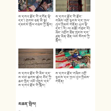
ས་དགའ་རྫོང་གི་དགོན་སྡེ་
ས་དགའ་རྫོང་གི་རྫོང་
དང་། གྲགས་ཅན་མི་སྣ།
གཞིས་འགྲོ་སྟངས་དང་ཁྲལ་
དམངས་སྲོལ་བཅས་ཀྱི་སྐོར།
འུལ་ཁྲིམས་གནོན། ཡུལ་སྡེ་
དང་། རི། ལ། མཚོ། གཙང་པོ།
ཞིང་འབྲོག་ཐོན་ཁུངས་དང་
ཐུན་མིན་ཐོན་ལས་སོགས་ཀྱི་
སྐོར།
ས་དགའ་རྫོང་གི་མིང་དང་
ས་དགའ་རྫོང་གཞིས་འགྲོ་
ས་བབ་ཆགས་ཚུལ། བོད་ཀྱི་
སྟངས་དང་ཁྲལ་འུལ་ཁྲིམས་
ཆབ་སྲིད་འཕོ་འགྱུར་དང་
གནོན།
ས་དགའ་རྫོང་གི་སྐོར།
མཆན་སྤེལ།