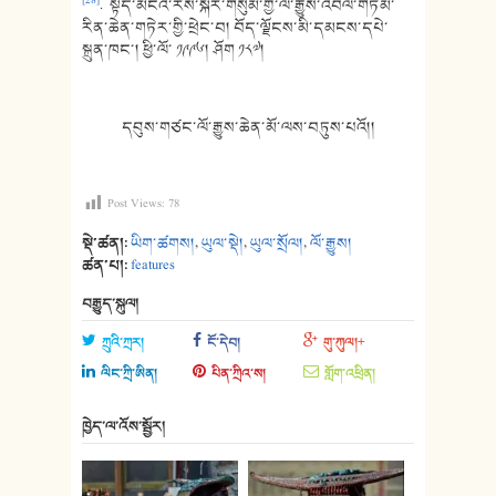
[28]
. སྟོད་མངའ་རིས་སྐོར་གསུམ་གྱི་ལོ་རྒྱུས་འབེལ་གཏམ་
རིན་ཆེན་གཏེར་གྱི་ཕྲེང་བ། བོད་ལྗོངས་མི་དམངས་དཔེ་
སྐྲུན་ཁང་། ཕྱི་ལོ་ ༡༩༩༦། ཤོག ༡༨༧།
དབུས་གཙང་ལོ་རྒྱུས་ཆེན་མོ་ལས་བཏུས་པའོ།།
Post Views:
78
སྡེ་ཚན།:
ཡིག་ཚགས།
,
ཡུལ་སྡེ།
,
ཡུལ་སྲོལ།
,
ལོ་རྒྱུས།
ཚན་པ།:
features
བརྒྱུད་སྐུལ།
ཀྲུའི་ཀྲར།
ངོ་དེབ།
གུ་ཀུལ།+
ལིང་ཀྲི་ཨིན།
པིན་ཀྲིའ་ས།
གློག་འཕྲིན།
ཁྱེད་ལ་འོས་སྦྱོར།