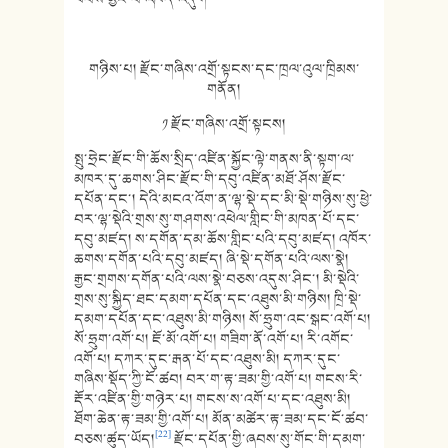
གཉིས་པ། རྫོང་གཞིས་འགྲོ་སྟངས་དང་ཁྲལ་འུལ་ཁྲིམས་
གནོན།
༡ རྫོང་གཞིས་འགྲོ་སྟངས།
སྤུ་ཧྲེང་རྫོང་གི་ཆོས་སྲིད་འཛིན་སྐྱོང་ལྟེ་གནས་ནི་སྟག་ལ་
མཁར་དུ་ཆགས་ཤིང་རྫོང་གི་དབུ་འཛིན་མཐོ་ཤོས་རྫོང་
དཔོན་དང་། དེའི་མངའ་འོག་ན་ལྷ་སྡེ་དང་མི་སྡེ་གཉིས་སུ་ཕྱེ་
བར་ལྷ་སྡེའི་གྲས་སུ་གཤགས་འཕེལ་གླིང་གི་མཁན་པོ་དང་
དབུ་མཛད། ས་དགོན་དམ་ཆོས་གླིང་པའི་དབུ་མཛད། འཁོར་
ཆགས་དགོན་པའི་དབུ་མཛད། ཞི་སྡེ་དགོན་པའི་ལས་སྣེ།
རྒྱང་གྲགས་དགོན་པའི་ལས་སྣེ་བཅས་འདུས་ཤིང་། མི་སྡེའི་
གྲས་སུ་སྐྱིད་ཐང་དམག་དཔོན་དང་འཐུས་མི་གཉིས། ཁྲི་སྡེ་
དམག་དཔོན་དང་འཐུས་མི་གཉིས། སོ་ཧྲུག་འང་སྒང་འགོ་པ།
སོ་ཧྲུག་འགོ་པ། ཇོ་མོ་འགོ་པ། གཟིག་ནོ་འགོ་པ། རི་འགོང་
འགོ་པ། དཀར་དུང་རྒན་པོ་དང་འཐུས་མི། དཀར་དུང་
གཞིས་སྡོད་ཀྱི་ངོ་ཚབ། བར་ག་རྟ་ཟམ་གྱི་འགོ་པ། གངས་རི་
རྡོར་འཛིན་གྱི་གཉེར་པ། གངས་ས་འགོ་པ་དང་འཐུས་མི།
ཐོག་ཆེན་རྟ་ཟམ་གྱི་འགོ་པ། མོན་མཚེར་རྟ་ཟམ་དང་ངོ་ཚབ་
[22]
བཅས་ཚུད་ཡོད།
རྫོང་དཔོན་གྱི་ཞབས་སུ་གོང་གི་དམག་