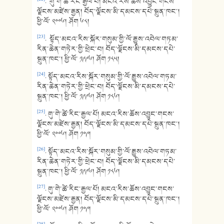
. གུ་གེ་ཚེ་རིང་རྒྱལ་པོ། མངའ་རིས་ཆོས་འབྱུང་གངས་
ལྗོངས་མཛེས་རྒྱན། བོད་ལྗོངས་མི་དམངས་དཔེ་སྐྲུན་ཁང་།
ཕྱི་ལོ་ ༢༠༠༦། ཤོག ༦༨།
[23]
. སྟོད་མངའ་རིས་སྐོར་གསུམ་གྱི་ལོ་རྒྱུས་འབེལ་གཏམ་
རིན་ཆེན་གཏེར་གྱི་ཕྲེང་བ། བོད་ལྗོངས་མི་དམངས་དཔེ་
སྐྲུན་ཁང་། ཕྱི་ལོ་ ༡༩༩༦། ཤོག ༡༨༥།
[24]
. སྟོད་མངའ་རིས་སྐོར་གསུམ་གྱི་ལོ་རྒྱུས་འབེལ་གཏམ་
རིན་ཆེན་གཏེར་གྱི་ཕྲེང་བ། བོད་ལྗོངས་མི་དམངས་དཔེ་
སྐྲུན་ཁང་། ཕྱི་ལོ་ ༡༩༩༦། ཤོག ༡༨༦།
[25]
. གུ་གེ་ཚེ་རིང་རྒྱལ་པོ། མངའ་རིས་ཆོས་འབྱུང་གངས་
ལྗོངས་མཛེས་རྒྱན། བོད་ལྗོངས་མི་དམངས་དཔེ་སྐྲུན་ཁང་།
ཕྱི་ལོ་ ༢༠༠༦། ཤོག ༡༠༩།
[26]
. སྟོད་མངའ་རིས་སྐོར་གསུམ་གྱི་ལོ་རྒྱུས་འབེལ་གཏམ་
རིན་ཆེན་གཏེར་གྱི་ཕྲེང་བ། བོད་ལྗོངས་མི་དམངས་དཔེ་
སྐྲུན་ཁང་། ཕྱི་ལོ་ ༡༩༩༦། ཤོག ༡༨༦།
[27]
. གུ་གེ་ཚེ་རིང་རྒྱལ་པོ། མངའ་རིས་ཆོས་འབྱུང་གངས་
ལྗོངས་མཛེས་རྒྱན། བོད་ལྗོངས་མི་དམངས་དཔེ་སྐྲུན་ཁང་།
ཕྱི་ལོ་ ༢༠༠༦། ཤོག ༡༠༩།