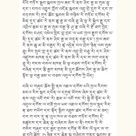
པོའི་གཏོར་སྒྲུབ་སྐབས་ཁྲལ་རྐང་རེ་ནས་ཤིང་རྒྱ་མ་སུམ་ཅུ་
དང་། བཀའ་འགྱུར་ཀློག་འདོན་སྐབས་འབྲུ་བྲེ་དྲུག་རེ་དང་ཁ་
བཏགས་རེ། གུར་ཚོང་སྐབས་མི་གཉིས་རེ་གཏོང་དགོས། དེ་
མིན་དུད་ཚང་རེ་ནས་རྩྭ་རྒྱ་མ་བཞི་ཅུ་ཞེ་ལྔ་རེ་སྐྱེལ་རྒྱུ་དང་
འབྲེལ་རྩམ་པ་རྒྱ་མ་སུམ་བརྒྱ་ཉི་ཤུ་རྩ་བཞི་རེ་རྔོ་ཐག་བྱེད་
དགོས། བཤད་འཕེལ་གླིང་བླ་བྲང་ལ་ཡང་ཁྲལ་རྒྱུག་དགོས་པ་
ནི། དུད་ཚང་རེ་ནས་ཤིང་རྒྱ་མ་བདུན་བརྒྱ་དང་། ཁྲལ་རྐང་
རེ་ནས་ཆུ་མ་མི་བརྒྱད་རེ། ཚྭ་འདྲེན་བལ་བྲེག་ཉིན་ལས་སུམ་
ཅུ། སེར་སྲུང་གླ་དུད་ཚང་རེ་ནས་འབྲུ་བྲེ་བཅུ་རེ། དར་ཤིང་
འཛུགས་མཁན་དུད་ཚང་རེ་ནས་མི་རེ་དང་ས་ཁག་བདུན་
ཅུ་རེ། གངས་བསལ་མཁན་མི་ལྔ་བཅས་གཏོང་དགོས། དེ་
བཞིན་དཀར་རྩི་རྒྱག་མཁན་མི་དྲུག ཚོགས་ཤིང་རྒྱ་མ་ཆིག་
སྟོང་ལྔ་བརྒྱ་ཐམ་པ་བཅས་འབུལ་དགོས་ཀྱི་ཡོད།
བཞི་པ་གཞུང་ཆོས་སྤྱི་ནས་འཇལ་དགོས་པའི་ཁྲལ་རིགས་
མངའ་རིས་སྒར་དཔོན་ལ་དགུན་ཕོགས་ཞེས་དུད་ཚང་རེ་
ནས་འབྲུ་འབོ་གང་རེ། རྩམ་པ་འབོ་གང་རེ། སྒྱེ་མོ་སྟོང་པ་རེ་
འབུལ་དགོས་ལ་བཟོ་ཁྲལ་ཡང་འཇལ་དགོས། ཁྲལ་སྡུད་རིང་
རྟ་ཐབ་གཡོག་དང་སྡོད་སྒྲིག་འཐུས་ཚང་དགོས་པ་མ་ཟད།
བར་ག་བར་དུ་རྟ་འུལ་ཁལ་མ་བཅས་གཏོང་དགོས། དེ་
མཚུངས་དར་ཆེན་སྐུ་བཞེངས་ཞེས་པ་ནི། གངས་ཏི་སེ་
གསེར་གཞུང་དང་རྒྱང་གྲགས་དགོན་སོ་སོར་ལོ་ལྟར་ས་ག་
ཟླ་བའི་ཚེས་ ༡༥ ཉིན་དར་ཆེན་སྐུ་བཞེངས་གནང་སྐབས། ན་