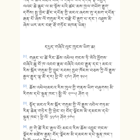
ལའང་ཆེ་ཆུང་ལ་མ་ལྟོས་པའི་ཚང་མས་ཁྲལ་གཡོག་རྒྱུག་
དགོས། སྤུ་ཧྲེང་རྫོང་དཔོན་གྱི་མངའ་ཞབས་སུ་དམག་དཔོན་
རྒན་པོ་ཞེས་ལོ་གསུམ་རེར་བརྗེ་པོ་རྒྱག་པ་དང་། འཐུས་མི་
ཞེས་ཡར་མར་བརྡ་ཐོ་གཏོང་མཁན་ཡིན།
དཔྱད་གཞིའི་ལུང་ཁུངས་ཡིག་ཆ།
[1]
. གཞུང་པ་ཚེ་རིང་ཆོས་འཕེལ། གངས་ཏི་སེའི་ཕྱོགས་
བཞིའི་ཆུ་བོ་ཁ་འབབ་རྣམ་བཞིའི་འབབ་རྒྱུན་དང་། མངའ་
རིས་སྐོར་གསུམ་གྱི་བྱུང་རབས། ཁྱབ་ཁོངས་བཅས་ཀྱི་ལོ་རྒྱུས་
རྒྱལ་རྒྱུད་ལྷ་མོ་དར། ཕྱི་ལོ་ ༢༡༦། ཤོག ༣༥༤།
[2]
. ཆོས་འཕེལ།མངའ་རིས་ཁུལ་གྱི་གནས་ཡིག་བཞུགས། མི་
རིགས་དཔེ་སྐྲུན་ཁང་། སྤྱི་ལོ་ ༢༠༠༨། ཤོག ༢།
[3]
. སྟོད་མངའ་རིས་སྐོར་གསུམ་གྱི་ལོ་རྒྱུས་འབེལ་གཏམ་
རིན་ཆེན་གཏེར་གྱི་ཕྲེང་བ། བོད་ལྗོངས་མི་དམངས་དཔེ་
སྐྲུན་ཁང་། ཕྱི་ལོ་ ༡༩༩༦། ཤོག ༡༧༤།
[4]
. གུ་གེ་ཚེ་རིང་རྒྱལ་པོ། མངའ་རིས་ཆོས་འབྱུང་གངས་
ལྗོངས་མཛེས་རྒྱན། བོད་ལྗོངས་མི་དམངས་དཔེ་སྐྲུན་ཁང་།