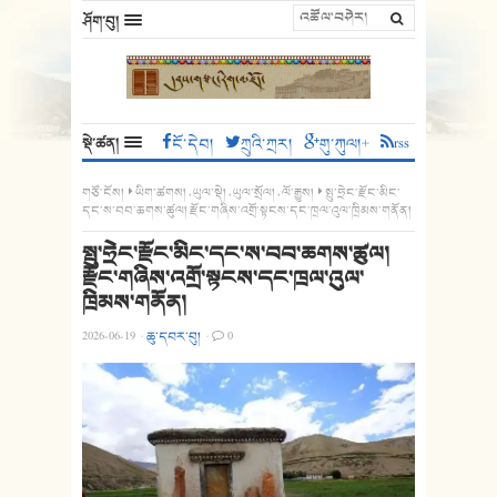
ཤོག་བུ།
སྡེ་ཚན།
ངོ་དེབ།
ཀྲུའི་ཀྲར།
གུ་ཀུལ།+
rss
གཙོ་ངོས།
ཡིག་ཚགས།
,
ཡུལ་སྡེ།
,
ཡུལ་སྲོལ།
,
ལོ་རྒྱུས།
སྤུ་ཧྲེང་རྫོང་མིང་
དང་ས་བབ་ཆགས་ཚུལ། རྫོང་གཞིས་འགྲོ་སྟངས་དང་ཁྲལ་འུལ་ཁྲིམས་གནོན།
སྤུ་ཧྲེང་རྫོང་མིང་དང་ས་བབ་ཆགས་ཚུལ།
རྫོང་གཞིས་འགྲོ་སྟངས་དང་ཁྲལ་འུལ་
ཁྲིམས་གནོན།
2026-06-19
·
ཆུ་དབར་བུ།
·
0