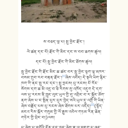
ས་བཅད་ལྔ་པ། སྤུ་ཧྲེང་རྫོང་།
ལེ་ཚན་དང་པོ། རྫོང་གི་མིང་དང་ས་བབ་ཆགས་ཚུལ།
དང་པོ། སྤུ་ཧྲེང་རྫོང་གི་མིང་ཐོགས་ཚུལ།
སྤུ་ཧྲེང་རྫོང་གི་རྫོང་མིང་ཆ་ཚང་བར་སྤུ་ཧྲེང་སྟག་ལྷ་མཁར་
[1]
བསམ་གྲུབ་རབ་བརྟན་རྫོང་།
ཞེས་འབོད། དེ་སྔའི་ཡིག་རྙིང་
ཁག་གི་ནང་སྤུ་རང་དང་། སྤུ་ཧྲངས། པུ་རངས། པོ་རོང་
སོགས་དག་ཆ་མི་འདྲ་བ་ཅི་རིགས་སུ་འཁོད་འདུག དེ་དག་
ལས་པུ་རངས་ནི་ཁྱུང་ལུང་ཡུལ་གྱི་བུ་འབྲིང་བ་ར་སྐྱོང་ཨོག་
ནག་ཞེས་པ་ང་སྤྲིན་པུར་པུར་བྱེད་སའི་ཡུལ་དུ་འགྲོ་གི་ཡིན་
[2]
ཞེས་བརྗོད་པས་པུ་རངས་ཞེས་ཐོགས་པར་འདོད།
《སྟོད་
མངའ་རིས་སྐོར་གསུམ་གྱི་ལོ་རྒྱུས་འབེལ་གཏམ་རིན་ཆེན་
གཏེར་གྱི་ཕྲེང་བ།》ལས།
པུ་ཞེས་པ་མགོའི་དོན་དང་ཧྲང་ཞེས་རྟ་ལ་མཇུག་པ་ཞང་