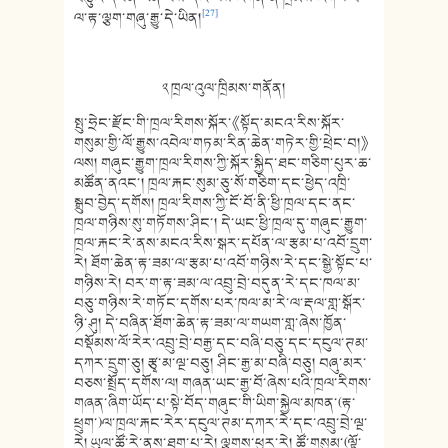
[27]
ལ་རྟ་ལྕག་གཞུ་རྒྱུ་དེ་ཡིན།
༢ ཁྲལ་འུལ་ཁྲིམས་གནོན།
སྤུ་ཧྲེང་རྫོང་གི་ཁྲལ་རིགས་སྐོར་《སྟོད་མངའ་རིས་སྐོར་
གསུམ་གྱི་ལོ་རྒྱུས་འབེལ་གཏམ་རིན་ཆེན་གཏེར་གྱི་ཕྲེང་བ།》
ལས། གཞུང་རྒྱུག་ཁྲལ་རིགས་ཀྱི་སྐོར་སྐྱིད་ཐང་གཅིག་པུར་ཆ་
མཚོན་ནའང་། ཁྲལ་རྐང་སུམ་ཅུ་སོ་གཅིག་དང་ཕྱེད་འཁྲི་
སྒྲུབ་བྱེད་དགོས། ཁྲལ་རིགས་ཀྱི་ངོ་བོ་ནི་ཕྱི་ཁྲལ་དང་ནང་
ཁྲལ་གཉིས་སུ་གཏོགས་ཤིང་། དེ་ཡང་ཕྱི་ཁྲལ་དུ་གཞུང་རྒྱུག་
ཁྲལ་རྐང་རེ་ནས་མངའ་རིས་སྒར་དཔོན་ལ་རྩམ་པ་འབོ་དྲུག་
རེ། ཐོག་ཆེན་རྟ་ཟམ་ལ་རྩམ་པ་འབོ་གཉིས་རེ་དང་སྒྱེ་སྟོང་པ་
གཉིས་རེ། བར་ག་རྟ་ཟམ་ལ་འབྲུ་བྲེ་བདུན་རེ་དང་ཁལ་མ་
བཅུ་གཉིས་རེ་གཏོང་དགོས་པར་ཁལ་མ་རེ་ལ་རྡལ་གླ་སྒོར་
ཉི་ཤུ། དེ་བཞིན་ཐོག་ཆེན་རྟ་ཟམ་ལ་གཡག་གླ་ཞེས་ཁྱོན་
བསྡོམས་ལོ་རེར་འབྲུ་བྲེ་བརྒྱ་དང་བཞི་བཅུ་དང་དངུལ་ཊམ་
དཀར་དྲུག་ཅུ། རྩྭ་མ་ལྔ་བཅུ། ཤིང་རྒྱ་མ་བཞི་བཅུ། བཞུ་མར་
བཅས་སྤྲོད་དགོས་ལ། གཞན་ཡང་རྒྱ་བོ་ཞེས་པའི་ཁྲལ་རིགས་
གཞན་ཞིག་ཡོད་པ་སྟེ་བོད་གཞུང་གི་ཡིག་སྐྱེལ་མཁན་(རྟ་
ཕྲུག་)ལ་ཁྲལ་རྐང་རེར་དངུལ་ཊམ་དཀར་རེ་དང་འབྲུ་བྲེ་ལྔ་
རེ། ཡུལ་ཚོ་རེ་ནས་ཐག་པ་རེ། ལྕགས་ཕུར་རེ། ཚོ་གསུམ་(ལྟོ་