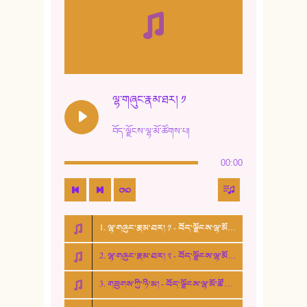
9. ཆང་གཞས། ༢
10. ཆང་གཞས། ༣
11. ལོ་གསར།
12. ལོ་གསར། ༢
ལྷ་གཞུང་རྣམ་ཐར། ༡
13. ཆུང་འདྲིས། - ཟླ་སྒྲོན།
བོད་ལྗོངས་ལྷ་མོ་ཚོགས་པ།
14. སྙིང་རྗེ་མོ། - ཚེ་འགྱུར་མེད།
00:00
15. ཤམ་པ་ལ་ཡི་སྲས་མོ།
16. ལྷ་བུ་དར་བུ།
1. ལྷ་གཞུང་རྣམ་ཐར། ༡ - བོད་ལྗོངས་ལྷ་མོ་ཚོགས་པ།
17. ང་བོད་པ་ཡིན། - ཕུར་བུ་རྣམ་རྒྱལ།
2. ལྷ་གཞུང་རྣམ་ཐར། ༢ - བོད་ལྗོངས་ལྷ་མོ་ཚོགས་པ།
18. ང་ལ་བྱམས་པའི་ཨ་མ།
3. གཟུགས་ཀྱི་ཉི་མ། - བོད་ལྗོངས་ལྷ་མོ་ཚོགས་པ།
19. ཆ་རྐྱེན་མེད་པའི་སེམས།