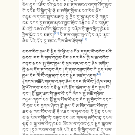
སིལ་བུར་འཐོར་བའི་སྐབས་ཙམ་ནས་མངའ་བདག་འོད་སྲུང་
གི་དབོན་པོ་སྐྱིད་ལྡེ་ཉི་མ་མགོན་གྱིས་མངའ་རིས་སྐོར་
གསུམ་ལ་དབང་སྒྱུར་མཛད། སྤུ་ཧྲེང་དུ་སྐུ་མཁར་ཉི་གཟུང་
ངམ་དཀར་དུམ་ནམ་མཁའ་ཁྱུང་རྫོང་བརྩིགས་ཤིང་བཙུན་
མོ་འབྲོ་བཟའ་འཁོར་སྐྱོང་ཁབ་ཏུ་བཞེས་ཏེ་རྒྱལ་སྲིད་ཁྲིམས་
[12]
ཀྱིས་སྐྱོང་བར་མཛད།
དེ་ནས་བཟུང་ཁུལ་དེར་ཞང་ཞུང་
[13]
ཞེས་པའི་དོད་དུ་མངའ་རིས་ཞེས་ཐོགས།
མངའ་རིས་རྒྱལ་པོ་སྐྱིད་ལྡེ་ཉི་མ་མགོན་དགུང་ལོ་བགྲེས་པའི་
སྐབས། རང་གི་སྲས་གསུམ་པོར་མངའ་རིས་ཀྱི་ས་ཆ་བགོས་
གནང་སྐབས་སྤུ་ཧྲེང་ཁུལ་དེ་སྲས་བར་པ་བཀྲ་ཤིས་མགོན་
གྱི་སྐལ་དོད་དུ་གནང་ཞིང་། དེ་ནས་བཟུང་ཁོང་གི་རྒྱུད་པས་
[14]
ཁུལ་དེར་ལོ་ངོ་བརྒྱ་ཕྲག་དབང་སྒྱུར་མཛད་འདུག
《གངས་མཚོའི་གནས་བཤད་ཤེལ་དཀར་མེ་ལོང་》ཞེས་པར།
ཕྱི་ལོའི་དུས་རབས་བཅོ་ལྔ་པའི་སྟོད་ཙམ་དུ་སྤུ་ཧྲེང་རྒྱལ་པོ་
དང་། གློ་སྨན་ཐང་གི་རྒྱལ་པོ་དགེ་ལེགས་རྒྱ་མཚོ་གཉིས་
གཡུལ་འཁྲུག་པས་གློ་རྒྱལ་པོས་ལོ་མང་རིང་སྤུ་ཧྲེང་གི་བདག་
པོ་བྱས་པར་གྲགས་ཤིང་། གློ་རྒྱལ་པོ་ཨ་མོན་བཟང་པོས་ཁྭ་
ཆར་ལྷ་ཁང་ངོར་པ་རྡོ་རྗེ་འཆང་ལ་ཕུལ་བས། དེ་ཕྱིན་དཔལ་
ས་སྐྱ་པས་དགོན་དེ་བཟུང་བར་ཡང་གསལ། མདོར་ན་དཔལ་
ལྡན་ས་སྐྱ་པས་བོད་ཁམས་ཡོངས་ལ་དབང་ལུང་སྒྱུར་སྐབས་
དང་། དུས་རབས་བཅུ་བཞི་པའི་ནང་སྡེ་སྲིད་ཕག་མོ་གྲུ་པས་