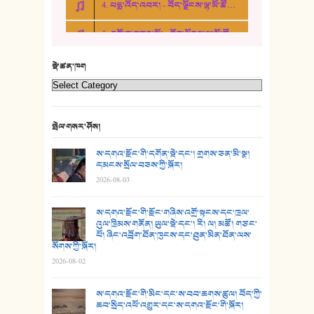
4. པདྨ་འོད་འབར། - བོད་ལྗོངས་ལྷ་མོ་ཚོགས་པ།
20. བསྟན་རྒྱས་གླིང་།
5. འགྲོ་བ་བཟང་མོ། - བོད་ལྗོངས་ལྷ་མོ་ཚོགས་པ།
21. ཕ་སྐད།
22. བཀྲ་ཤིས་ཁང་གསར།
སྡེ་ཚན་ཁག
23. ཕོ་རྒོད་པོ།
24. མིག་ཆུ་དམར་པོ།
སྤེལ་གསར་ཤོས།
25. མགྲོན་པོ།
ས་དགའ་རྫོང་གི་དགོན་སྡེ་དང་། གྲགས་ཅན་མི་སྣ།
དམངས་སྲོལ་བཅས་ཀྱི་སྐོར།
2026-08-03
26. ཨ་མའི་ཐང་ཁུག
27. ལྕེ་བདེ་ཞོལ་གྱི་པང་གདན།
ས་དགའ་རྫོང་གི་རྫོང་གཞིས་འགྲོ་སྟངས་དང་ཁྲལ་
འུལ་ཁྲིམས་གནོན། ཡུལ་སྡེ་དང་། རི། ལ། མཚོ། གཙང་
པོ། ཞིང་འབྲོག་ཐོན་ཁུངས་དང་ཐུན་མིན་ཐོན་ལས་
28. སྟོད་གཞས། - ཕན་ཐོག
སོགས་ཀྱི་སྐོར།
2026-08-02
29. རྣམ་བུ། - འཕྱོངས་ཞོལ་སྒྲོལ་མ།
ས་དགའ་རྫོང་གི་མིང་དང་ས་བབ་ཆགས་ཚུལ། བོད་ཀྱི་
30. སི་ལིང་འབྲི་མོ། - ཕན་ཐོག
ཆབ་སྲིད་འཕོ་འགྱུར་དང་ས་དགའ་རྫོང་གི་སྐོར།