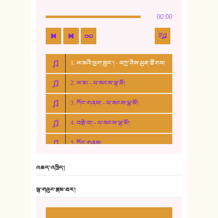
00:00
1. ཨ་མའི་ཕྱག་ཟུང་། - བཀྲ་ཤིས་ཕུན་ཚོགས།
2. ཨ་མ། - པ་སངས་ལྷ་མོ།
3. ཀོང་གཞས། - པ་སངས་ལྷ་མོ།
4. བརྩེ་བ། - པ་སངས་ལྷ་མོ།
5. ཀོང་གཞས།
6. ཆོལ་གསུམ་བྲོ་གཞས། - སྒྲོན་གསལ།
འཆད་འཁྲིད།
7. ལྷག་སྒྲོན་ལགས།
ལྷ་གཞུང་རྣམ་ཐར།
8. ཆང་གཞས།