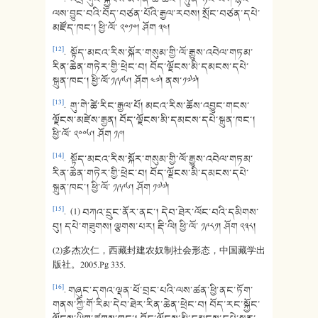
ལས་བྱུང་བའི་བོད་བཙན་པོའི་རྒྱལ་རབས། སྲོང་བཙན་དཔེ་
མཛོད་ཁང་། ཕྱི་ལོ་ ༢༠༡༠། ཤོག ༣༤།
[12]
. སྟོད་མངའ་རིས་སྐོར་གསུམ་གྱི་ལོ་རྒྱུས་འབེལ་གཏམ་
རིན་ཆེན་གཏེར་གྱི་ཕྲེང་བ། བོད་ལྗོངས་མི་དམངས་དཔེ་
སྐྲུན་ཁང་། ཕྱི་ལོ་༡༩༩༦། ཤོག ༤༧། ནས་༡༧༧།
[13]
. གུ་གེ་ཚེ་རིང་རྒྱལ་པོ། མངའ་རིས་ཆོས་འབྱུང་གངས་
ལྗོངས་མཛེས་རྒྱན། བོད་ལྗོངས་མི་དམངས་དཔེ་སྐྲུན་ཁང་།
ཕྱི་ལོ་ ༢༠༠༦། ཤོག ༡༩།
[14]
. སྟོད་མངའ་རིས་སྐོར་གསུམ་གྱི་ལོ་རྒྱུས་འབེལ་གཏམ་
རིན་ཆེན་གཏེར་གྱི་ཕྲེང་བ། བོད་ལྗོངས་མི་དམངས་དཔེ་
སྐྲུན་ཁང་། ཕྱི་ལོ་ ༡༩༩༦། ཤོག ༡༧༧།
[15]
. (1) བཀའ་དྲུང་ནོར་ནང་། དེབ་ཐེར་ལོང་བའི་དམིགས་
བུ། དཔེ་གཟུགས། ལྕགས་པར། རྡི་ལི། ཕྱི་ལོ་ ༡༩༨༡། ཤོག ༢༣༨།
(2)多杰次仁，西藏封建农奴制社会形态，中国藏学出
版社。2005.Pg 335.
[16]
. གཞུང་དགའ་ལྡན་ཕོ་བྲང་པའི་ལས་ཚན་ཕྱི་ནང་ཏོག་
གནས་ཀྱི་གོ་རིམ་དེབ་ཐེར་རིན་ཆེན་ཕྲེང་བ། བོད་རང་སྐྱོང་