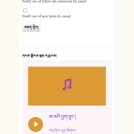
Notify me of follow-up comments by email.
Notify me of new posts by email.
གངས་ལྗོངས་སྙན་དབྱངས།
ཨ་མའི་ཕྱག་ཟུང་།
བཀྲ་ཤིས་ཕུན་ཚོགས།