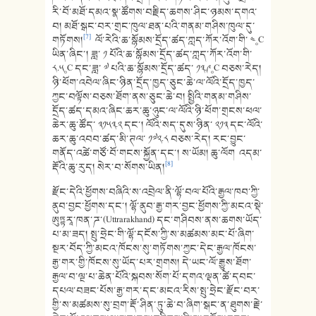
རི་བོ་མཐོ་དམའ་སྣ་ཚོགས་བརྗིད་ཆགས་ཤིང་ཉམས་དགའ་
བ། མཐོ་སྒང་བར་གྲང་ཁུལ་ཐན་པའི་གནམ་གཤིས་ཁུལ་དུ་
[7]
གཏོགས།
ལོ་རེའི་ཆ་སྙོམས་དྲོད་ཚད་ཀླད་ཀོར་འོག་གི་ ༤༚C
ཡིན་ཞིང་། ཟླ་ ༡ པོའི་ཆ་སྙོམས་དྲོད་ཚད་ཀླད་ཀོར་འོག་གི་
༨.༥༚C དང་ཟླ་ ༧ པའི་ཆ་སྙོམས་དྲོད་ཚད་ ༡༣.༩༚C བཅས་རེད།
ཉི་ཕོག་འབེལ་ཞིང་ཉིན་དྲོད་ཁྱད་ཅུང་ཆེ་ལ་ལོའི་དྲོད་ཁྱད་
ཀྱང་བལྟོས་བཅས་ཐོག་ནས་ཅུང་ཆེ་བ། སྤྱིའི་གནམ་གཤིས་
དྲོད་ཚད་དམའ་ཞིང་ཆར་ཆུ་ཉུང་ལ་ལོའི་ཉི་ཕོག་གྲངས་ཕལ་
ཆེར་ཆུ་ཚོད་ ༣༡༥༣.༢ དང་། ལོའི་སད་དུས་ཉིན་ ༢༡༣ དང་ལོའི་
ཆར་ཆུ་འབབ་ཚད་མི་ཊལ་ ༡༧༢.༨ བཅས་རེད། རང་བྱུང་
གནོད་འཚེ་གཙོ་བོ་གངས་སྐྱོན་དང་། ས་ཡོམ། ཆུ་ལོག འདམ་
[8]
རྡོའི་ཆུ་རུད། སེར་བ་སོགས་ཡིན།
རྫོང་དེའི་ཕྱོགས་བཞིའི་ས་འབྲེལ་ནི་ལྷོ་བལ་པོའི་རྒྱལ་ཁབ་ཀྱི་
ནུབ་བྱང་ཕྱོགས་དང་། ལྷོ་ནུབ་རྒྱ་གར་བྱང་ཕྱོགས་ཀྱི་མངའ་སྡེ་
ཨུཏྟརཱ་ཁན་ཌ་(Uttrarakhand) དང་གཤིབས་ནས་ཆགས་ཡོད་
པ་མ་ཟད། སྤུ་ཧྲེང་གི་ལྷོ་དངོས་ཀྱི་ས་མཚམས་མང་པོ་ཞིག་
སྔར་བོད་ཀྱི་མངའ་ཁོངས་སུ་གཏོགས་ཀྱང་དེང་རྒྱལ་ཁོངས་
རྒྱ་གར་གྱི་ཁོངས་སུ་ཡོད་པར་གྲགས། དེ་ཡང་ལོ་རྒྱུས་ཐོག་
རྒྱལ་བ་ལྔ་པ་ཆེན་པོའི་སྐབས་སོག་པོ་དགའ་ལྡན་ཚེ་དབང་
དཔལ་བཟང་པོས་རྒྱ་གར་དང་མངའ་རིས་སྤུ་ཧྲེང་རྫོང་བར་
གྱི་ས་མཚམས་སུ་བྲག་རྡོ་ཤིན་ཏུ་ཆེ་བ་ཞིག་སྒང་ན་ཐུགས་རྗེ་