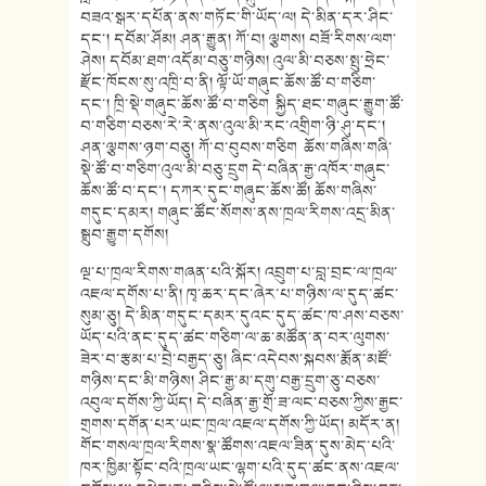
བཟའ་སྒར་དཔོན་ནས་གཏོང་གི་ཡོད་ལ། དེ་མིན་དར་ཤིང་
དང་། དབོམ་ཤོམ། ཤན་རྒྱུན། ཀོ་བ། ལྕགས། བཟོ་རིགས་ལག་
ཤེས། དབོམ་ཐག་འདོམ་བཅུ་གཉིས། འུལ་མི་བཅས་སྤུ་ཧྲེང་
རྫོང་ཁོངས་སུ་འཁྲི་བ་ནི། ལྟོ་ཡོ་གཞུང་ཆོས་ཚོ་བ་གཅིག་
དང་། ཁྲི་སྡེ་གཞུང་ཆོས་ཚོ་བ་གཅིག སྐྱིད་ཐང་གཞུང་རྒྱུག་ཚོ་
བ་གཅིག་བཅས་རེ་རེ་ནས་འུལ་མི་རང་འགྲིག་ཉི་ཤུ་དང་།
ཤན་ལྕགས་ཉག་བཅུ། ཀོ་བ་བུབས་གཅིག ཆོས་གཞིས་གཞི་
སྡེ་ཚོ་བ་གཅིག་འུལ་མི་བཅུ་དྲུག དེ་བཞིན་རྒྱ་འཁོར་གཞུང་
ཆོས་ཚོ་བ་དང་། དཀར་དུང་གཞུང་ཆོས་ཚོ། ཆོས་གཞིས་
གདུང་དམར། གཞུང་ཚོང་སོགས་ནས་ཁྲལ་རིགས་འདྲ་མིན་
སྒྲུབ་རྒྱུག་དགོས།
ལྔ་པ་ཁྲལ་རིགས་གཞན་པའི་སྐོར། འབྲུག་པ་བླ་བྲང་ལ་ཁྲལ་
འཇལ་དགོས་པ་ནི། ཁྭ་ཆར་དང་ཞེར་པ་གཉིས་ལ་དུད་ཚང་
སུམ་ཅུ། དེ་མིན་གདུང་དམར་དུའང་དུད་ཚང་ཁ་ཤས་བཅས་
ཡོད་པའི་ནང་དུད་ཚང་གཅིག་ལ་ཆ་མཚོན་ན་བར་ལུགས་
ཟེར་བ་རྩམ་པ་བྲེ་བརྒྱད་ཅུ། ཞིང་འདེབས་སྐབས་རྨོན་མཛོ་
གཉིས་དང་མི་གཉིས། ཤིང་རྒྱ་མ་དགུ་བརྒྱ་དྲུག་ཅུ་བཅས་
འབུལ་དགོས་ཀྱི་ཡོད། དེ་བཞིན་རྒྱ་གྲོ་ཟ་ལང་བཅས་ཀྱིས་རྒྱང་
གྲགས་དགོན་པར་ཡང་ཁྲལ་འཇལ་དགོས་ཀྱི་ཡོད། མདོར་ན།
གོང་གསལ་ཁྲལ་རིགས་སྣ་ཚོགས་འཇལ་ཟིན་དུས་མེད་པའི་
ཁར་ཁྱིམ་སྟོང་བའི་ཁྲལ་ཡང་ལྷག་པའི་དུད་ཚང་ནས་འཇལ་