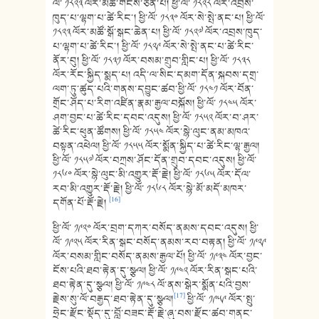
ལོ་ ༡༨༢༣ ལོར་མཚོ་གངས་ཅན་པ། ཕྱི་ལོ་ ༡༨༢༨ ལོར་འབྲས་
ཁུད་པ་ལྷག་པ་ཚེ་རིང་། ཕྱི་ལོ་ ༡༨༣༠ ལོར་སེ་སྤེ་ནང་པ། ཕྱི་ལོ་
༡༨༢༣ ལོར་མཚོ་སྒོ་སྒང་ཆེན་པ། ཕྱི་ལོ་ ༡༨༢༧ ལོར་འབྲས་ཁུད་
པ་ལྷག་པ་ཚེ་རིང་། ཕྱི་ལོ་ ༡༨༢༩ ལོར་སེ་སྤེ་ནང་པ་ཚེ་རིང་
ནོར་བུ། ཕྱི་ལོ་ ༡༨༣༡ ལོར་བསམ་གྲུབ་གླིང་པ། ཕྱི་ལོ་ ༡༨༣༨
ལོར་རོང་སྐྱིད་སྨད་པ། འདི་ལ་སིང་དམག་དོན་སྐབས་དགྲ་
ལག་ཏུ་ཚུད་པའི་གནས་དབྱུང་ཚབ་ཕྱི་ལོ་ ༡༨༤༡ ལོར་བོན་
གྲོང་ཤོད་པ་རིག་འཛིན་རྣམ་རྒྱལ་བསྐོས། ཕྱི་ལོ་ ༡༨༤༥ ལོར་
ཤག་བྱང་པ་ཚེ་རིང་དབང་འདུས། ཕྱི་ལོ་ ༡༨༥༢ ལོར་བ་ཤར་
ཚེ་རིང་ཕུན་ཚོགས། ཕྱི་ལོ་ ༡༨༥༤ ལོར་སྙེ་ལུང་ནམ་མཁའ་
བསྟན་འཕེལ། ཕྱི་ལོ་ ༡༨༥༥ ལོར་སྨོན་སྐྱིད་པ་ཚེ་རིང་ལྷ་རྒྱལ།
ཕྱི་ལོ་ ༡༨༥༧ ལོར་བཀྲས་ཤོང་དོན་གྲུབ་དབང་འདུས། ཕྱི་ལོ་
༡༨༦༠ ལོར་སྙེ་ལུང་མི་འགྱུར་རྡོ་རྗེ། ཕྱི་ལོ་ ༡༨༦༥ ལོར་དོལ་
རབ་མི་འགྱུར་རྡོ་རྗེ། ཕྱི་ལོ་ ༡༨༦༨ ལོར་སྙེ་མོ་མདོ་མཁར་
[16]
དགོན་པོ་རྡོ་རྗེ།
ཕྱི་ལོ་ ༡༩༢༠ ལོར་བྲག་དཀར་བསོད་ནམས་དབང་འདུས། ཕྱི་
ལོ་ ༡༩༢༥ ལོར་རིན་སྒང་བསོད་ནམས་རབ་བརྟན། ཕྱི་ལོ་ ༡༩༢༩
ལོར་བསམ་གླིང་བསོད་ནམས་རྒྱལ་པོ། ཕྱི་ལོ་ ༡༩༣༤ ལོར་བྱང་
ངོས་པའི་ཐབ་རྟེན་དུ་སྩལ། ཕྱི་ལོ་ ༡༩༤༢ ལོར་རིན་སྒང་པའི་
ཐབ་རྟེན་དུ་སྩལ། ཕྱི་ལོ་ ༡༩༤༨ ལོ་ནས་སྒེར་སྨོན་པའི་བྱས་
[17]
རྗེས་སུ་ལོ་བརྒྱད་ཐབ་རྟེན་དུ་སྩལ།
ཕྱི་ལོ་ ༡༩༥༩ ལོར་སྤུ་
ཧྲེང་རྫོང་སྡོད་དུ་བློ་བཟང་རྡོ་རྗེ་ཞུ་བས་རྫོང་ཚབ་གནང་