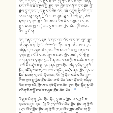
བོད་ལ་དབང་ལུང་སྒྱུར་སྐབས། སྤུ་ཧྲེང་རྫོང་ནི་སྔར་བཞིན་
མངའ་རིས་ཆོས་རྒྱལ་གྱི་རྒྱུད་པས་ཁྲིམས་འགོ་རང་བཙན་གྱི་
ཚུལ་དུ་དབང་ལུང་སྒྱུར་བཞིན་ཡོད་བཟོ་འདུག ཕྱི་ལོའི་དུས་
རབས་བཅུ་བདུན་གྱི་ལོ་རབས་སུམ་ཅུ་པའི་འགོ་སྟོད་ཙམ་
ནས། ལ་དྭགས་རྒྱལ་པོས་མངའ་རིས་སྐོར་གསུམ་ལ་དབང་
སྒྱུར་སྐབས་ཁུལ་དེ་ཡང་དུས་རབས་ཕྱེད་ཙམ་དེའི་མངའ་
འོག་ཏུ་ཤོར།
བོད་གཞུང་དགའ་ལྡན་ཕོ་བྲང་པས་བོད་ལ་དབང་ལུང་སྒྱུར་
བའི་སྐབས་ཏེ། ཕྱི་ལོ་ ༡༦༨༠ ལོར་༸གོང་ས་ལྔ་པའི་བཀའ་ལུང་
བཞིན་དགའ་ལྡན་ཚེ་དབང་གིས་མངའ་རིས་ཁུལ་ནས་ལ་
དྭགས་རྒྱལ་པོའི་དབང་ཤུགས་མཐར་སྤྲོད་མཛད་དེ། ལྷོ་རྒྱ་
གར། ནུབ་ལ་དྭགས། བྱང་ཤིན་ཅང་བཅས་ཀྱི་ས་མཚམས་ཁག་
ལ་སོ་མི་འཛུགས་རྒྱུ་དང། ནང་ཁུལ་རྫོང་བཞི་དཔོན་དྲུག་གི་
སྲིད་འཛིན་ལམ་ལུགས་གསར་གཏོད་མཛད་ནས་སྲིད་དབང་
སྐྱོང་སྐབས། ཁུལ་དེ་ནི་མངའ་རིས་ཀྱི་རྫོང་བཞི་དཔོན་དྲུག་
གི་ཡ་གྱལ་སྤུ་ཧྲེང་རྫོང་ཞེས་པ་དེ་ཡིན་ཅིང་། རྫོང་དེ་བཞིན་
རིམ་པ་ལྔ་པའི་ཕྱོགས་མཐའི་རྫོང་གཞིས་གྲས་རྫོང་སྡོད་སྐྱ་བོ་
[15]
གཅིག་གིས་སྐྱོང་བའི་གཞུང་རྫོང་ཞིག་ཡིན།
ལོ་རྒྱུས་ཐོག་སྤུ་ཧྲེང་རྫོང་སྡོད་དུ་ཨ་ཏ་གླིང་པ་བཀྲ་ཤིས་
དབང་འདུས་དང་། ཕྱི་ལོ་ ༡༧༩༧ ལོར་བོན་གྲོང་སྟེང་པ། ཕྱི་ལོ་
༡༨༡༦ ལོར་གྲོང་སྟོད་པ། ཕྱི་ལོ་ ༡༨༡༩ ལོར་གླང་མཐོང་པ། ཕྱི་