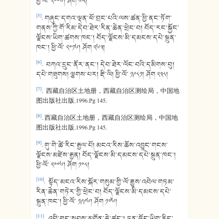
ཕྱི་ལོ་ ༢༠༠༦། ཤོག ༦༥།
[5]
. གཞུང་དགའ་ལྡན་ཕོ་བྲང་པའི་ལས་ཚན་ཕྱི་ནང་ཏོག་
གནས་ཀྱི་གོ་རིམ་དེབ་ཐེར་རིན་ཆེན་ཕྲེང་བ། བོད་རང་སྐྱོང་
ལྗོངས་ཡིག་ཚགས་ཁང་། བོད་ལྗོངས་མི་དམངས་དཔེ་སྐྲུན་
ཁང་། ཕྱི་ལོ་ ༢༠༡༦། ཤོག ༢༦༣།
[6]
. བཀའ་དྲུང་ནོར་ནང་། དེབ་ཐེར་ལོང་བའི་དམིགས་བུ།
དཔེ་གཟུགས། ལྕགས་པར། རྡི་ལི། ཕྱི་ལོ་ ༡༩༨༡། ཤོག ༢༣༨།
[7]
. 西藏自治区土地册，西藏自治区测绘局，中国地
图出版社出版.1996.Pg 145.
[8]
. 西藏自治区土地册，西藏自治区测绘局，中国地
图出版社出版.1996.Pg 145.
[9]
. གུ་གེ་ཚེ་རིང་རྒྱལ་པོ། མངའ་རིས་ཆོས་འབྱུང་གངས་
ལྗོངས་མཛེས་རྒྱན། བོད་ལྗོངས་མི་དམངས་དཔེ་སྐྲུན་ཁང་།
ཕྱི་ལོ་ ༢༠༠༦། ཤོག ༡༠༨།
[10]
. སྟོད་མངའ་རིས་སྐོར་གསུམ་གྱི་ལོ་རྒྱུས་འབེལ་གཏམ་
རིན་ཆེན་གཏེར་གྱི་ཕྲེང་བ། བོད་ལྗོངས་མི་དམངས་དཔེ་
སྐྲུན་ཁང་། ཕྱི་ལོ་ ༡༩༩༦། ཤོག ༡༧༦།
[11]
. འབྲི་གུང་སྐྱབས་མགོན་ཆེ་ཚང་། ཏུན་ཧོང་ཡིག་རྙིང་