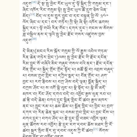
[18]
འདུག
དེ་སྔ་སྤུ་ཧྲེང་རོང་ཡུལ་དུ་ལྟོ་སྐྱིད་ཁྲི་གསུམ་དང་།
ཞིང་འཁོར་རིང་གསུམ་སྟེ། སྤུ་ཧྲེང་ཡུལ་ཚོ་དྲུག་ཅེས་ཡིན་
[19]
མོད།
བོད་ལ་དུས་གྱུར་བྱུང་བ་དང་བསྟུན་ཕྱི་ལོ་ ༡༩༦༠
ལོར་ཞིང་པ་དང་། བར་གཏོར། ཁྲི་སྡེ། ཞི་སྡེ། འཁོར་ཆགས།
སྐྱིད་རང་། ལྟོ་གཡོ། རིན་གོང་། དཀར་དུང་། གངས་ས་སོགས་
ཟླ་བསྒྲིལ་ནས་ད་ལྟའི་སྤུ་ཧྲེང་རྫོང་གསར་འཛུགས་བྱས་
[20]
འདུག
དེ་མིན།《མངའ་རིས་སྐོར་གསུམ་གྱི་ལོ་རྒྱུས་འབེལ་གཏམ་
རིན་ཆེན་གཏེར་ཕྲེང་།》ལས། སྤུ་ཧྲེང་རྫོང་གི་རྫོང་དཔོན་
རིམ་བྱུང་སོ་བཞིའི་མིང་གཞུང་གསལ་བའི་ནང་། རྫོང་དཔོན་
བོན་གྲོང་པ། སྐྱིད་གྲོང་གྲོང་སྟོད་པ། མཚོ་སྒོ་བ། འབྲས་བཞུད་
པ། བསམ་གྲུབ་གླིང་པ། དཀྱིལ་སྨད་པ། བོན་གྲོང་པ། ཤག་
བྱང་པ། རག་རྩིབས་པ། བཀྲ་ཤིས་བདེ་ལྡན། སྨོན་སྐྱིད་པ།
བཀྲས་ཤོང་པ། ས་འགོ་སྙེ་ལུང་པ། སྣེ་སྡོད་པ། སྙེ་མོ་མདོ་
མཁར་བ། རོང་ཤོད་དགའ་བདེ་བ། འཕྱོང་རྒྱས་ཕུན་རབ་པ།
ཚ་རྟི་བདེ་ཆེན། བཀའ་དྲུང་སྨིན་གླིང་ངོ་ཚབ། རྒྱལ་མཁར་
ནང་པ། ཁྱུང་རམ་པ། ཆམ་ཆོམ་པ། སྨོན་གླིང་པ། བྱིང་པ། བྲག་
དཀར་བ། རིན་ཆེན་སྒང་པ། བསམ་གྲུབ་གླིང་པ། བྱང་ངོས་པ།
བཀའ་དྲུང་། བཀའ་ཤོད་པ། རྩེ་དྲུང་བློ་བཟང་འབྱོར་ལྡན།
ཕུན་ཚོགས་རབ་འབྱོར། རྩེ་དྲུང་ངག་དབང་ཆོས་མཐར་གྱི་ངོ་
[21]
ཚབ། སྐྱར་སྲིབ་ནོར་བུ་དབང་འདུས་ཀྱི་ངོ་ཚབ།
སོགས་
ཕེབས་མྱོང་བ་འཁོད་འདུག