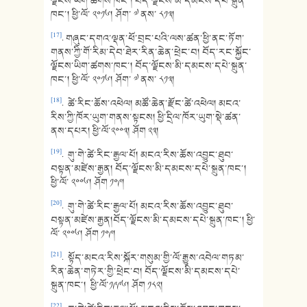
ལྗོངས་ཡིག་ཚགས་ཁང་། བོད་ལྗོངས་མི་དམངས་དཔེ་སྐྲུན་
ཁང་། ཕྱི་ལོ་ ༢༠༡༦། ཤོག་ ༧ ནས་ ༨༡༣།
[17]
. གཞུང་དགའ་ལྡན་ཕོ་བྲང་པའི་ལས་ཚན་ཕྱི་ནང་ཏོག་
གནས་ཀྱི་གོ་རིམ་དེབ་ཐེར་རིན་ཆེན་ཕྲེང་བ། བོད་རང་སྐྱོང་
ལྗོངས་ཡིག་ཚགས་ཁང་། བོད་ལྗོངས་མི་དམངས་དཔེ་སྐྲུན་
ཁང་། ཕྱི་ལོ་ ༢༠༡༦། ཤོག་ ༧ ནས་ ༨༡༣།
[18]
. ཚེ་རིང་ཆོས་འཕེལ། མཚོ་ཆེན་རྫོང་ཚེ་འཕེལ། མངའ་
རིས་ཀྱི་ཁོར་ཡུག་གནས་སྟངས། ཕྱི་དྲིལ་ཁོར་ཡུག་སྡེ་ཚན་
ནས་དཔར། ཕྱི་ལོ་༢༠༠༣། ཤོག ༢༣།
[19]
. གུ་གེ་ཚེ་རིང་རྒྱལ་པོ། མངའ་རིས་ཆོས་འབྱུང་ཐུབ་
བསྟན་མཛེས་རྒྱན། བོད་ལྗོངས་མི་དམངས་དཔེ་སྐྲུན་ཁང་།
ཕྱི་ལོ་ ༢༠༠༦། ཤོག ༡༠༩།
[20]
. གུ་གེ་ཚེ་རིང་རྒྱལ་པོ། མངའ་རིས་ཆོས་འབྱུང་ཐུབ་
བསྟན་མཛེས་རྒྱན།བོད་ལྗོངས་མི་དམངས་དཔེ་སྐྲུན་ཁང་། ཕྱི་
ལོ་ ༢༠༠༦། ཤོག ༡༠༩།
[21]
. སྟོད་མངའ་རིས་སྐོར་གསུམ་གྱི་ལོ་རྒྱུས་འབེལ་གཏམ་
རིན་ཆེན་གཏེར་གྱི་ཕྲེང་བ། བོད་ལྗོངས་མི་དམངས་དཔེ་
སྐྲུན་ཁང་། ཕྱི་ལོ་༡༩༩༦། ཤོག ༡༨༢།
[22]