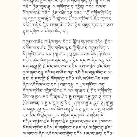
ལས་སྐབས་ཁྲལ་རྐང་རེ་ནས་མི་གཅིག་ཉིན་དྲུག་ཅུ་དང་མི་
གཅིག་ཉིན་སུམ་ཅུ། ས་གསོག་ལུད་འདྲེན། གངས་བསལ་
སོགས་ལ་མི་གཅིག་ཉིན་བཞི་བཅུ་བཅས་འགྲོ་དགོས་ཀྱི་ཡོད་
ལ། དབྱར་དུས་རྫོང་གི་ཚྭ་བལ་སོགས་དངོས་པོ་ཚོང་རྭ་བར་
དབོར་འདྲེན་བྱེད་མཁན་མི་གཅིག་ཉིན་བརྒྱད་དང་དགུ་ཙམ་
རྒྱུག་དགོས་པ་སོགས་ཡོད་དོ།།
གསུམ་པ་ཆོས་གཞིས་ཁྲལ་རིགས་སྐོར། གཤགས་འཕེལ་གླིང་
དགོན་པར་ཆོས་སྲིད་གཉིས་ལྡན་གྱི་སྡེ་ཚན་གསུམ་ཡོད་པ་
ནི། གཉེར་ཚང་དང་། གྲྭ་ཚང་། བླ་བྲང་བཅས་ཡིན། ལྟོ་ཡོ་ལ་
གཉེར་ཚང་འོག་ཁྲལ་རྐང་བཅུ་གཉིས་དང་ས་ཞིང་འབྲུ་འབོ་
དགུ་བཅུ། ཁྲི་སྡེ་དང་འར་ཀང་གཉིས་ནས་གཉེར་ཚང་འོག་
ཁྲལ་རྐང་བཅུ་གཉིས། ས་ཞིང་འབྲུ་འབོ་ཉིས་བརྒྱ་ཡོད་པ་མ་
ཟད། ད་དུང་ཁྲི་སྡེ་སོགས་སུ་དགོན་པའི་ས་ཞིང་ཡོད་པས་
ཞིང་འདེབས་ལས་དང་། བརྔ་བསྡུ། གཡུལ་གཏོང་། འབྲུ་
རིགས་དབོར་འདྲེན་སོགས་ཀྱི་ལས་ཀ་ཚང་མ་བྱེད་དགོས་ཀྱི་
ཡོད་ལ། ཁྲལ་རྐང་རེ་ནས་ཤིང་རྒྱ་མ་སུམ་བརྒྱ་དྲུག་ཅུ་དང་།
སྤོས་མཁན་པ་རྒྱ་མ་དྲུག་ཅུ་རེ་ལྔ། ཤུག་པ་རྒྱ་མ་དྲུག་ཅུ། རྩྭ་རྒྱ་
མ་བརྒྱད་ཅུ། སྤང་ལན་ཞེས་འབྲུ་བྲེ་བཅུ་དྲུག མར་རྒྱ་མ་བཞི།
ཐབ་ཤིང་ལོ་ཕྱེད་ལ་རྒྱ་མ་གཅིག་དང་ཁལ་མ་གཅིག དེ་
བཞིན་གཉེར་ཚང་གི་གུར་ཚོང་སྐབས་རྟ་འུལ་དང་། ཁལ་མ་
སོགས་གཏོང་དགོས། དེ་མཚུངས་བཤད་འཕེལ་གླིང་གྲྭ་ཚང་
ལ་ཡང་ས་ཞིང་འདེབས་ལས་བྱེད་དགོས་པར་མ་ཟད། དགོན་