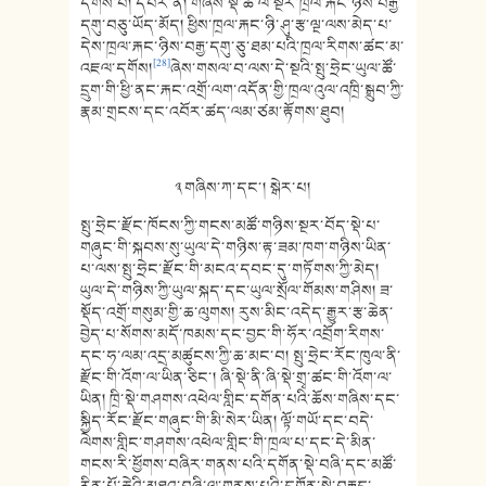
དགོས་པ། དཔེར་ན། གཞིས་སྡེ་ཚོ་ལ་སྔར་ཁྲལ་རྐང་ཉིས་བརྒྱ་
དགུ་བཅུ་ཡོད་མོད། ཕྱིས་ཁྲལ་རྐང་ཉི་ཤུ་རྩ་ལྔ་ལས་མེད་པ་
དེས་ཁྲལ་རྐང་ཉིས་བརྒྱ་དགུ་ཅུ་ཐམ་པའི་ཁྲལ་རིགས་ཚང་མ་
[28]
འཇལ་དགོས།
ཞེས་གསལ་བ་ལས་དེ་སྔའི་སྤུ་ཧྲེང་ཡུལ་ཚོ་
དྲུག་གི་ཕྱི་ནང་རྐང་འགྲོ་ལག་འདོན་གྱི་ཁྲལ་འུལ་འཁྲི་སྒྲུབ་ཀྱི་
རྣམ་གྲངས་དང་འབོར་ཚད་ལམ་ཙམ་རྟོགས་ཐུབ།
༣ གཞིས་ཀ་དང་། སྒེར་པ།
སྤུ་ཧྲེང་རྫོང་ཁོངས་ཀྱི་གངས་མཚོ་གཉིས་སྔར་བོད་སྡེ་པ་
གཞུང་གི་སྐབས་སུ་ཡུལ་དེ་གཉིས་རྟ་ཟམ་ཁག་གཉིས་ཡིན་
པ་ལས་སྤུ་ཧྲེང་རྫོང་གི་མངའ་དབང་དུ་གཏོགས་ཀྱི་མེད།
ཡུལ་དེ་གཉིས་ཀྱི་ཡུལ་སྐད་དང་ཡུལ་སྲོལ་གོམས་གཤིས། ཟ་
སྡོད་འགྲོ་གསུམ་གྱི་ཆ་ལུགས། རུས་མིང་འདེད་རྒྱུར་རྩ་ཆེན་
བྱེད་པ་སོགས་མདོ་ཁམས་དང་བྱང་གི་ཧོར་འབྲོག་རིགས་
དང་ཧ་ལམ་འདྲ་མཚུངས་ཀྱི་ཆ་མང་བ། སྤུ་ཧྲེང་རོང་ཁུལ་ནི་
རྫོང་གི་འོག་ལ་ཡིན་ཅིང་། ཞི་སྡེ་ནི་ཞི་སྡེ་གྲྭ་ཚང་གི་འོག་ལ་
ཡིན། ཁྲི་སྡེ་གཤགས་འཕེལ་གླིང་དགོན་པའི་ཆོས་གཞིས་དང་
སྐྱིད་རོང་རྫོང་གཞུང་གི་མི་སེར་ཡིན། ལྟོ་གཡོ་དང་བདེ་
ལེགས་གླིང་གཤགས་འཕེལ་གླིང་གི་ཁྲལ་པ་དང་དེ་མིན་
གངས་རི་ཕྱོགས་བཞིར་གནས་པའི་དགོན་སྡེ་བཞི་དང་མཚོ་
རིན་པོ་ཆེའི་མཐའ་བཞི་ལ་གནས་པའི་དགོན་སྡེ་བརྒྱད་