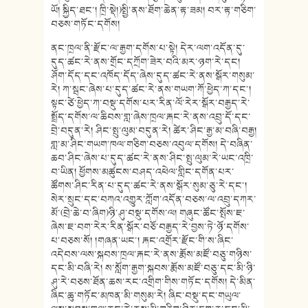
ཡོ། སྐྱིད་ཐང་། ཁྲི་སྡེ།)སྤྱི་ནས་ཐོག་ཆེན་རྟ་ཟམ། བར་རྟ་གཅིག་
བཅས་གཏོང་དགོས།
ནང་ཁྲལ་ནི་རྫོང་ལ་རྒྱག་དགོས་པ་སྟེ། དེར་ལག་འདོན་དུ་
དུད་ཚང་རེ་ནས་གྲོང་དཀྲོག་ཟེར་བའི་མར་ཉག་རེ་དང།
ཤོག་དོད་དང་འཁོད་དོད་ཞེས་དུད་ཚང་རེ་ནས་སྒོར་གསུམ་
རེ། ཀ་སྦང་ཞེས་པ་དུད་ཚང་རེ་ནས་གཡག་ཀོ་ཕྱེད་ཀ་དང་།
སྟང་ཙེ་ཕྱེད་ཀ་བསྡུ་དགོས་པར་རིན་ལོ་རེར་སྒོར་བརྒྱད་རེ་
སྤྲོད་དགོས་ལ་ཆིབས་གླ་ཞེས་ཁྲལ་རྐང་རེ་ནས་འབྲུ་དོ་དང་
བྲེ་བདུན་རེ། ཤིང་སྤུ་ལུམ་བདུན་རེ། ཚེར་ཤིང་རྒྱ་མ་བཞི་བརྒྱ།
གླ་མ་ཤིང་གཡག་ཁལ་གཅིག་བཅས་འབུལ་དགོས། དེ་བཞིན་
ཆབ་ཤིང་ཞེས་པ་དུད་ཚང་རེ་ནས་ཤིང་སྤུ་ལུམ་རེ་ཡང་འཁྲི་
བ་ཡིན། ཕྱོགས་མཚུངས་བཤད་འཕེལ་གླིང་དགོན་པར་
ཚོགས་ཤིང་རིན་པ་དུད་ཚང་རེ་ནས་སྒོར་སུམ་ཅུ་རེ་དང་།
སེར་སྲུང་དང་བཀའ་འགྱུར་ཀློག་འདོན་བཅས་ལ་འབྲུ་དཀར་
མོ་(བྲེ་ཆེ་བ་ཞིག)ཉི་ཤུ་བསྡུ་དགོས་ལ། གཞུང་ཚོང་སྤོས་ཇ་
ཞེས་ཇ་བག་རེར་རིན་སྒོར་བཅོ་བརྒྱད་རེ་བྱས་ཏེ་ཉོ་དགོས་
པ་བཅས་སོ། །གཞན་ཡང་། རྐང་འགྲོར་རྫོང་གི་ས་ཞིང་
འདེབས་ལས་སྐབས་ཁྲལ་རྐང་རེ་ནས་རྨོས་མཛོ་བཅུ་གཉིས་
དང་མི་བཞི་རེ། ས་སློག་རྒྱག་སྐབས་རྨོས་མཛོ་བཅུ་དང་མི་ཉི་
ཤུ་རེ་བཅས་ཐོན་ཆས་རང་འགྲིག་གིས་གཏོང་དགོས། དེ་མིན་
ཞིང་ཆུ་གཏོང་མཁན་མི་གསུམ་རེ། ཞིང་བསྡུ་དང་གཡུལ་