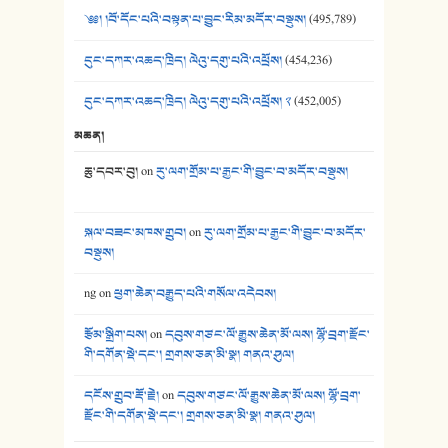
༄༅། །བོ་དོང་པའི་བསྟན་པ་བྱུང་རིམ་མདོར་བསྡུས།
(495,789)
དུང་དཀར་འཆད་ཁྲིད། ལེའུ་དགུ་པའི་འཕྲོས།
(454,236)
དུང་དཀར་འཆད་ཁྲིད། ལེའུ་དགུ་པའི་འཕྲོས། ༢
(452,005)
མཆན།
ཆུ་དབར་བུ།
on
རུ་ལག་གྲོམ་པ་རྒྱང་གི་བྱུང་བ་མདོར་བསྡུས།
སྐལ་བཟང་མཁས་གྲུབ།
on
རུ་ལག་གྲོམ་པ་རྒྱང་གི་བྱུང་བ་མདོར་
བསྡུས།
ng
on
ཕྱག་ཆེན་བརྒྱུད་པའི་གསོལ་འདེབས།
རྩོམ་སྒྲིག་པས།
on
དབུས་གཙང་ལོ་རྒྱུས་ཆེན་མོ་ལས། ལྷོ་བྲག་རྫོང་
གི་དགོན་སྡེ་དང་། གྲགས་ཅན་མི་སྣ། གནའ་ཤུལ།
དངོས་གྲུབ་རྡོ་རྗེ།
on
དབུས་གཙང་ལོ་རྒྱུས་ཆེན་མོ་ལས། ལྷོ་བྲག་
རྫོང་གི་དགོན་སྡེ་དང་། གྲགས་ཅན་མི་སྣ། གནའ་ཤུལ།