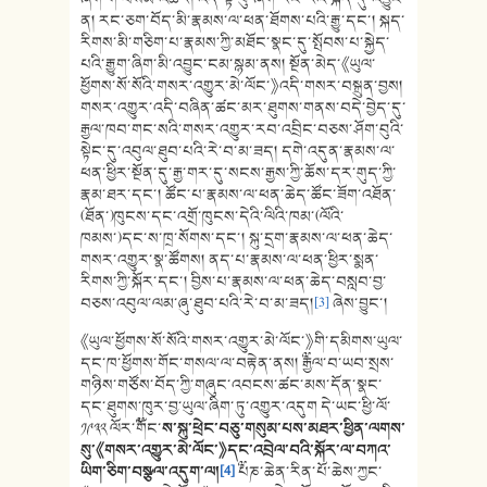
ན། རང་ཅག་བོད་མི་རྣམས་ལ་ཕན་ཐོགས་པའི་རྒྱུ་དང་། སྐད་
རིགས་མི་གཅིག་པ་རྣམས་ཀྱི་མཐོང་སྣང་དུ་སྤོབས་པ་སྐྱེད་
པའི་རྒྱུག་ཞིག་མི་འབྱུང་ངམ་སྙམ་ནས། སྔོན་མེད་《ཡུལ་
ཕྱོགས་སོ་སོའི་གསར་འགྱུར་མེ་ལོང་》འདི་གསར་བསྐྲུན་བྱས།
གསར་འགྱུར་འདི་བཞིན་ཚང་མར་ཐུགས་གནས་བདེ་བྱེད་དུ་
རྒྱལ་ཁབ་གང་སའི་གསར་འགྱུར་རབ་འབྲིང་བཅས་ཤོག་བུའི་
སྟེང་དུ་འབུལ་ཐུབ་པའི་རེ་བ་མ་ཟད། དགེ་འདུན་རྣམས་ལ་
ཕན་ཕྱིར་སྔོན་དུ་རྒྱ་གར་དུ་སངས་རྒྱས་ཀྱི་ཆོས་དར་གུད་ཀྱི་
རྣམ་ཐར་དང་། ཚོང་པ་རྣམས་ལ་ཕན་ཆེད་ཚོང་ཟོག་འཐོན་
(ཐོན་)ཁུངས་དང་འགྲོ་ཁུངས་དེའི་ལིའི་ཁམ་(ལོའི་
ཁམས་)དང་ས་ཁྲ་སོགས་དང་། སྐུ་དྲག་རྣམས་ལ་ཕན་ཆེད་
གསར་འགྱུར་སྣ་ཚོགས། ནད་པ་རྣམས་ལ་ཕན་ཕྱིར་སྨན་
རིགས་ཀྱི་སྐོར་དང་། བྱིས་པ་རྣམས་ལ་ཕན་ཆེད་བསླབ་བྱ་
བཅས་འབུལ་ལམ་ཞུ་ཐུབ་པའི་རེ་བ་མ་ཟད།
[3]
ཞེས་བྱུང་།
《ཡུལ་ཕྱོགས་སོ་སོའི་གསར་འགྱུར་མེ་ལོང་》གི་དམིགས་ཡུལ་
དང་ཁ་ཕྱོགས་གོང་གསལ་ལ་བརྟེན་ནས། ༸རྒྱལ་བ་ཡབ་སྲས་
གཉིས་གཙོས་བོད་ཀྱི་གཞུང་འབངས་ཚང་མས་དོན་སྣང་
དང་ཐུགས་ཁུར་བྱ་ཡུལ་ཞིག་ཏུ་འགྱུར་འདུག དེ་ཡང་ཕྱི་ལོ་
༡༩༣༢ ལོར་༸གོང་
ས་སྐུ་ཕྲེང་བཅུ་གསུམ་པས་མཐར་ཕྱིན་ལགས་
སུ་
《
གསར་འགྱུར་མེ་ལོང་
》
དང་འབྲེལ་བའི་སྐོར་ལ་བཀའ་
ཡིག་ཅིག་བསྩལ་འདུག་ལ།
[4]
༸པཎ་ཆེན་རིན་པོ་ཆེས་ཀྱང་