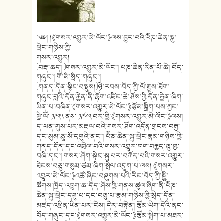
༄༅། །《གསར་འགྱུར་མེ་ལོང་》ལས་བྱུང་བའི་༸པཎ་ཆེན་སྐུ་
ཕྲེང་གཉིས་ཀྱི་
གསར་འགྱུར།
〔བརྡ་ཆད། 〕གསར་འགྱུར་མེ་ལོང་། པཎ་ཆེན་རིན་པོ་ཆེ། བོད་
གཞུང་། གོ་མི་སྲིད་གཞུང་།
〔གནད་དོན་སྙིང་བསྡུས།〕ཉེ་རབས་བོད་ཀྱི་ལོ་རྒྱུས་ཐོག་
གཞུང་བླའི་དོན་རྐྱེན་ནི་རྙོག་འཛིང་ཆེ་ཤོས་ཀྱི་དོན་རྐྱེན་ཞིག་
ཡིན་པ་བཞིན་《གསར་འགྱུར་མེ་ལོང་》རྩོམ་སྒྲིག་པས་ཀྱང་
ཕྱི་ལོ་ ༡༩༢༥ ནས་ ༡༩༦༢ བར་གྱི་《གསར་འགྱུར་མེ་ལོང་》ལས།
ད་ཕན་གུས་པར་མཇལ་བའི་གསར་ཤོག་འདོན་གྲངས་བརྒྱ་
དང་སུམ་ཅུ་སོ་དགུའི་ནང་། ༸པཎ་ཆེན་སྐུ་ཕྲེང་རྣམ་གཉིས་ཀྱི་
གནད་དོན་དང་འབྲེལ་བའི་གསར་འགྱུར་ཁག་བརྒྱད་ཅུ་གྱ་
བཞི་དང་། གསར་ཤོག་སྟེང་སྐུ་པར་བཀོད་པའི་གསར་འགྱུར་
ཐེངས་བཅུ་གསུམ་ཙམ་ཞིག་སྤེལ་འདུག་པ་ལས། 《གསར་
འགྱུར་མེ་ལོང་》འཚོ་ཞིང་བཞུགས་པའི་རིང་བོད་ཀྱི་སྤྱི་
ཚོགས་ཁྲོད་འཁྲུག་ཆ་དོད་ཤོས་ཀྱི་གནས་ཚུལ་ཞིག་ནི་༸པཎ་
ཆེན་སྐུ་ཕྲེང་དགུ་པ་དང་བཅུ་པ་རྣམ་གཉིས་ཀྱི་སྲིད་དོན་
མཛད་འཕྲིན་ཡིན་པར་ངེས། དེར་བརྟེན། རྩོམ་ཡིག་དེའི་ནང་
བོད་གཞུང་དང་《གསར་འགྱུར་མེ་ལོང་》རྩོམ་སྒྲིག་པ་མཐར་