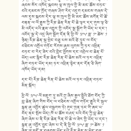
ཞབས་སོར་འཁོད་སྐབས། ལྷ་ས་ཁུལ་གྱི་མི་མང་ཚོས་བཏང་
བའི་དམངས་ཁྲོད་གཞས་ཤིག་རེད་འདུག དམངས་གཞས་དེ་
ལས་དུས་སྐབས་དེར་ལྷ་ས་ཁུལ་གྱི་མི་མང་ཚོས་མགོན་པོ་ཚེ་
བརྟན་ལ་ལོ་རྒྱུས་ཀྱི་༸པཎ་ཆེན་རིན་པོ་ཆེ་ལྟར་དད་གུས་ལྟ་ཅི་
མི་འདོད་པའི་རྣམ་འགྱུར་གྱི་འབོད་སྒྲ་སྒྲོག་གི་ཡོད་པ་དང་།
འབོད་སྒྲ་དེ་འདྲ་ཞིག་སྒྲོག་དོན་ནི་ཕྱི་ལོ་ ༡༩༤༩ ཟླ་ ༡༠ ཚེས་ ༡
ཉིན། ༸པཎ་ཆེན་སྐུ་ཕྲེང་བཅུ་པས་མའོ་ཙེ་ཏུང་ལ་བོད་
བཅིངས་འགྲོལ་གཏོང་རོགས་ཞུས་ལུགས་ཀྱི་ཏར་འཕྲིན་
བཏང་བ་རེད་ཟེར་བའི་གླེང་ཕྱོགས་དང་འབྲེལ་བ་ཆེན་པོ་
ཡོད། ཡང་སྙིང་༸པཎ་ཆེན་རིན་པོ་ཆེས་མའོ་ལ་ཏར་འཕྲིན་
ཞིག་བཏང་ཡོད་དམ། ཏར་འཕྲིན་སྟེང་ནང་དོན་ཅི་ཞིག་
འཁོད་ཡོད་དམ།
དང་པོ། ༸པཎ་ཆེན་རིན་པོ་ཆེས་མའོ་ལ་ཏར་འཕྲིན་བཏང་
མིན་སྐོར།
ཕྱི་ལོ་ ༡༩༤༩ ལོ་མཇུག་ཏུ་མའོ་ཀྲུ་ཞིས་རྒྱལ་སྤྱིའི་ཐོག་བོད་ཀྱི་
བླ་ཆེན་ཞིག་གིས་བོད་ལ་བཅིངས་འགྲོལ་གཏོང་རྒྱུའི་རེ་སྐུལ་
སྙན་ཞུ་འབྱོར་ཚུལ་བསྒྲགས་ཏེ། གུང་ཁྲན་ཏང་གི་རྐང་པ་
བོད་ནང་སྤོས་ཡོད། ཁོ་པ་ཚོས་བཤད་པའི་བོད་ཀྱི་བླ་ཆེན་
ཞིག་ཞེས་པ་ནི་༸པཎ་ཆེན་རིན་པོ་ཆེ་ལ་ཟེར་གྱི་ཡོད་པ་དང་།
སྙན་ཞུ་འབྱོར་བྱུང་ཞེས་པ་དེ་ནི་ཕྱི་ལོ་ ༡༩༤༩ ཟླ་ ༡༠ ཚེས་ ༡
ཉིན་ཨ་མདོ་ན་བཞུགས་ཡོད་པའི་༸པཎ་ཆེན་སྐུ་ཕྲེང་བཅུ་