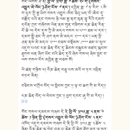
གང་ལགས་ཤེ་ན།
ཕྱི་ལོ་ ༡༩༣༠ ཟླ་ ༧ ཚེས་ ༢༦ གི་
《
གསར་
འགྱུར་མེ་ལོང་
》
ཤོག་ངོས་ ༧ ནང་།
དབྱིན་ཟླ་ ༧ ཏ་རིག་ ༨ སི་
ག་པུར་གྱི་རྒྱ་ཡིག་གསར་འགྱུར་(སིང་ཅིའུ་ཡད་པོ་)མིང་དུ་
བརྗོད་པའི་ནང་གསལ། ཉེ་ལམ་རྒྱ་ནག་མཱན་ཅུ་རིའི་དམག་
དཔོན་ཀྲང་གཞོགས་ལེན་ནས་ཀུན་གཟིགས་པཎ་ཆེན་རིན་
པོ་ཆེ་ལ། དེང་དུས་ཀྱི་མེ་མདའ་གསར་པ ༥༠༠༠ ཐམ་པ་དང་།
དམག་སྤྱི་ཅང་ཀེ་ཤག་ནས་མེ་མདའ་ ༢༠༠༠ དང་། ཡན་ཧྲི་
ཤན་ནས་མེ་མདའ་ ༢༠༠༠ བཅས་བསྡོམས་ ༩༠༠༠ ཐམ་པ་ཕུལ་
འདུག་པའང་པཎ་ཆེན་བོད་དུ་ཆིབས་བསྐྱངས་མཛད་སྐབས་
ཐུགས་ཕན་ཞིག་ཡོང་བའི་ཆེད་དུའོ་ཞེས་གསལ། ཞེས་བྱུང་བ་
ལས་གསལ་པོར་མཁྱེན་རྒྱུ་བཅས་སོ།
ལེ་ཚན་གཉིས་པ། ༸པཎ་ཆེན་བཅུ་པས་མའོ་ལ་ཏར་འཕྲིན་
བཏང་མིན།
བཅིངས་བཀྲོལ་བོད་ལ་སླེབས་ཀྱང་།། ལྟ་བ་ཆག་གི་མ་རེད།།
པཎ་ཆེན་བོད་ལ་ཕེབས་ཀྱང་།། ཕྱག་དབང་ཞུ་གི་མ་རེད། །
[11]
གོང་གསལ་དམངས་གཞས་དེ་ནི་
ཕྱི་ལོ་ ༡༩༥༢ ཟླ་ ༥ ནས་ ༦
ཚེས་ ༡ ཉིན་གྱི་
《
གསར་འགྱུར་མེ་ལོང་
》
ཤོག་ངོས་ ༨ ནང་
འཁོད་འདུག དམངས་གཞས་དེ་ནི་ཕྱི་ལོ་ ༡༩༥༢ ཟླ་ ༣ ཚེས་ ༥
ཉིན། ༸པཎ་ཆེན་སྐུ་ཕྲེང་བཅུ་པ་ཆཻན་པོ་ཆེས་ཐོག་མར་ལྷ་སར་