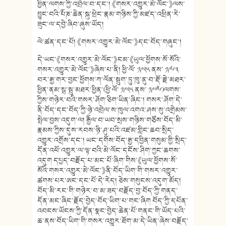
ཕྱིན་ལགས་ཀྱི་འབྲེལ་བ་དང་། 《གསར་འགྱུར་མེ་ལོང་》ལས་
བྱུང་བའི་༸པཎ་ཆེན་སྐུ་ཕྲེང་རྣམ་གཉིས་ཀྱི་མཛད་འཕྲིན་རེ་
ཟུང་ལ་དབྱེ་ཞིབ་ཞུས་ཡོད།
ལེ་ཚན་དང་པོ། 《གསར་འགྱུར་མེ་ལོང་》དང་བོད་གཞུང་།
དེ་ཡང་《གསར་འགྱུར་མེ་ལོང་》ངམ་《ཡུལ་ཕྱོགས་སོ་སོའི་
གསར་འགྱུར་མེ་ལོང་》ཞེས་པ་ནི། ཕྱི་ལོ་ ༡༩༢༥ ནས་ ༡༩༦༣
བར་རྒྱ་གར་བྱང་ཕྱོགས་ཀ་ལོན་སྦུག་ཏུ་ཁུ་ནུ་བ་རྡོ་རྗེ་མཐར་
ཕྱིན་ནམ་སྦ་སྦུ་མཐར་ཕྱིན་(ཕྱི་ལོ་ ༡༩༢༥ ནས་ ༡༩༧༦)ལགས་
ཀྱིས་གཉེར་བའི་གསར་ཤོག་ཅིག་ཡིན་ཞིང་། གསར་ཤོག་དེ་
ནི་བོད་དང་བོད་ཀྱི་ཉེ་འབྲེལ་ས་ཁུལ་འགའ་ཤས་སུ་འགྲེམས་
སྤེལ་བྱས་འདུག་ལ། ༸རྒྱལ་བ་ཡབ་སྲས་གཉིས་གཙོས་བོད་མི་
རྣམས་ཀྱིས་དུས་རབས་ཉི་ཤུ་པའི་འཛམ་གླིང་ཆབ་སྲིད་
འགྱུར་འགྲོས་དང་། ཡང་དགོས་བོད་རྒྱ་དབྱིན་གསུམ་གྱི་སྲིད་
དོན་འཕོ་འགྱུར་ལ་ལྟ་བའི་མེ་ལོང་དངོས་ཤིག་ཀྱང་ཆགས་
འདུག དཔྱད་བརྗོད་པ་མང་པོ་ཞིག་གིས་《ཡུལ་ཕྱོགས་སོ་
སོའི་གསར་འགྱུར་མེ་ལོང་》ནི་བོད་ཡིག་གི་གསར་འགྱུར་
ཚགས་པར་ཨང་དང་པོ་དེ་རེད། ཅེས་གསུངས་འདུག་མོད།
བོད་མི་རང་གི་གཉེར་བ་མ་ཟད་བརྗོད་བྱ་བོད་ཀྱི་གནད་
དོན་མང་ཞིང་རྗོད་བྱེད་བོད་ཡིག་པ་གང་ཞིག བོད་ཀྱི་དཔོན་
འབངས་ཡོངས་ཀྱི་དོན་སྣང་བྱེད་ཆེན་པོ་གནང་གི་ཡོད་པའི་
ཆ་ནས་བོད་ཡིག་གི་གསར་འགྱུར་ཐོག་མ་དེ་ཡིན་ཞེས་བརྗོད་