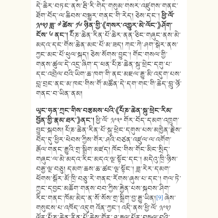
དེ་ཆེར་བཏང་ནས་རྦི་རི་གེད་གསུམ་གསར་འཛུགས་གནང་
ཐོག་བོད་ལ་ཆིབས་བསྒྱུར་གནང་གི་རེད། ཅེས་དང་།
ཕྱི་ལོ་
༡༩༣༡ ཟླ་ ༧ ཚེས་ ༡༦ ཉིན་གྱི་
《
གསར་འགྱུར་མེ་ལོང་
》
ཤོག་
ངོས་ ༦ ནང་། ༸
པཎ་ཆེན་རིན་པོ་ཆེར་ནན་ཅིང་གཞུང་ནས་མེ་
མདའ་དང་གོས་ཆེན་མང་པོ་མ་ཟད། ཀང་ཀེ་ཤག་སྒེར་ནས་
ཀྱང་མང་པོ་ཕུལ་སྐད། ཅེས་སོགས་བྱུང་། གོང་གསལ་གྱི་
གནས་ཚུལ་དེ་འདྲ་ཞིག་ད་ཕན་༸པཎ་ཆེན་སྐུ་ཕྲེང་དགུ་པ་
དང་འབྲེལ་བའི་ཡིག་ཆ་ཁག་གི་ནང་མཇལ་རྒྱུ་མི་འདུག་པས་
བླ་བྲང་ནང་མ་ཁང་གིས་གོ་མཚོན་དེ་དག་གང་གི་ཆེད་བླུ་ཉོ་
གནང་བ་ཡིན་ནམ།
ཡཱང་ཧན་ཀྲང་གིས་བརྩམས་པའི་
《
༸པཎ་ཆེན་སྐུ་ཕྲེང་རིམ་
བྱོན་གྱི་རྣམ་ཐར་
》
ནང་།
ཕྱི་ལོ་ ༡༩༣༠ གོར་བོད་དམག་འཁྲུག་
བྱུང་སྐབས། ༸པཎ་ཆེན་རིན་པོ་སྐུ་ཕྲེང་དགུས་པས་མཁྱེན་རྗེས་
བོད་དུ་ཕྱིར་ཕེབས་ཀྱིས་གོར་ཤའི་བཙན་འཛུལ་ལ་འགོག་
རྒོལ་གནང་རྒྱུའི་གྲ་སྒྲིག་མཛད། ཁོང་གིས་གོང་མིང་སྲིད་
གཞུང་ལ་མེ་མདའ་རིང་མདའ་ལྔ་སྟོང་དང་། མདེའུ་ཁྲི་ཉིས་
བརྒྱ་ལྔ་བཅུ། དམག་ཆས་ཆ་ཚང་ལྔ་སྟོང་། ཟླ་རེར་དམག་
ཕོགས་སྒོར་མོ་ཁྲི་བཅུ་རེ་གནང་རོགས་ཞུས་པ་དང་། གལ་ཏེ་
ཀྲུང་དབྱང་མཆོག་གནས་བབ་ཀྱིས་རྐྱེན་པས་སྐབས་ཤིག་
རིང་གནང་ཁོམ་མེད་ན་སོ་སོས་གྲ་སྒྲིག་བྱ་རྒྱུ་ཡིན།
[9]
ཞེས་
གསུངས་པ་འཁོད་འདུག འོན་ཀྱང་། འདི་ནས་ཕྱི་ལོ་ ༡༩༣༡
ལོར་༸པཎ་ཆེན་རིན་པོ་ཆེས་གོར་ཤ་རྒྱལ་པོར་བསྩལ་བའི་