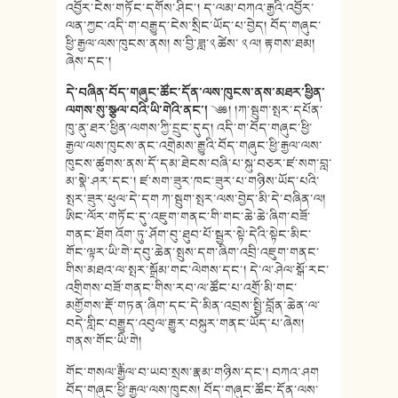
འབྱོར་ངེས་གཏོང་དགོས་ཤིང་། ད་ལམ་བཀའ་རྒྱའི་འབྱོར་
ལན་ཀྱང་འདི་ག་བརྒྱུད་ངེས་སྲིང་ཡོད་པ་བྱེད། བོད་གཞུང་
ཕྱི་རྒྱལ་ལས་ཁུངས་ནས། ས་བྱི་ཟླ་༢ ཚེས་ ༢ ལ། རྟགས་ཐམ།
ཞེས་དང་།
དེ་བཞིན་བོད་གཞུང་ཚོང་དོན་ལས་ཁུངས་ནས་མཐར་ཕྱིན་
ལགས་སུ་སྩལ་བའི་ཡི་གེའི་ནང་།
༄༅། །ཀ་སྦུག་སྤར་དཔོན་
ཁུ་ནུ་ཐར་ཕྱིན་ལགས་ཀྱི་དྲུང་དུད། འདི་ག་བོད་གཞུང་ཕྱི་
རྒྱལ་ལས་ཁུངས་ནང་འགྲེམས་རྒྱུའི་བོད་གཞུང་ཕྱི་རྒྱལ་ལས་
ཁུངས་ཚུགས་ནས་དོ་དམ་ཐེངས་བཞི་པ་སྐུ་བཅར་ཛ་སག་བླ་
མ་སྣེ་ཤར་དང་། ཛ་སག་ཟུར་ཁང་ཟུར་པ་གཉིས་ཡོད་པའི་
སྤར་ཟུར་ཕུལ་དེ་དག ཀ་སྦུག་སྤར་ལས་བྱེད་མི་དེ་བཞིན་ལ།
ཨིང་ལོར་གཏོང་དུ་འཇུག་གནང་གི་གང་ཆེ་ཆེ་ཞིག་བཟོ་
གནང་ཐོག འོག་ཏུ་ཤོག་བུ་ཐུབ་པོ་སྦྱར་སྟེ་དེའི་སྟེང་མིང་
གོང་ལྟར་ཡི་གེ་དབུ་ཆེན་སྤུས་དག་ཞིག་འབྲི་འཇུག་གནང་
གིས་མཐའ་ལ་སྤར་སྒྲོམ་གང་ལེགས་དང་། དེ་ལ་ཤེལ་སྒོ་རང་
འགྲིགས་བཟོ་གནང་གིས་རབ་ལ་ཚོང་པ་འགྲོ་མི་གང་
མགྱོགས་རྡོ་གཏན་ཞིག་དང་དེ་མིན་འབྲས་སྤྱི་བློན་ཆེན་ལ་
བདེ་གླིང་བརྒྱུད་འབུལ་རྒྱུར་བསྐུར་གནང་ཡོད་པ་ཞེས།
གནས་གོང་ཡི་གེ།
གོང་གསལ་༸རྒྱལ་བ་ཡབ་སྲས་རྣམ་གཉིས་དང་། བཀའ་ཤག
བོད་གཞུང་ཕྱི་རྒྱལ་ལས་ཁུངས། བོད་གཞུང་ཚོང་དོན་ལས་