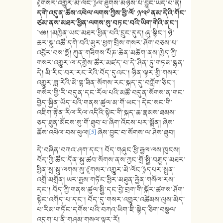
《གསར་འགྱུར་མེ་ལོང་》ལ་ཐུགས་མཉེས་པོ་བྱུང་ཡོད་པ་ནི།
དགེ་འདུན་ཆོས་འཕེལ་ལགས་ཀྱིས་ཕྱི་ལོ་ ༡༩༣༧ ནམ་དེའི་གོང་
ཙམ་ནས་མཐར་ཕྱིན་ལགས་སུ་བཏང་བའི་ཡིག་གེའི་ནང་།
༄༅། །མཁྱེན་ཡང་མཐར་ཕྱིན་པའི་དྲུང་དུད། ཞུ་སྙིང་། ཉེ་
ཆར་སྐུ་འཚོ་དགེ་བའི་མུར་ཕྱག་བྲིས་གསར་ཤོག་བཅས་པ་
འབྱོར་བས་སྤྲོ། ཀུན་གཟིགས་༸པཎ་ཆེན་མཆོག་ནས་ཁྱེད་ཀྱི་
གསར་འགྱུར་ལ་དགྱེས་ཚོར་མཛད་པ་དེ་ཤིན་ཏུ་གཏམ་སྙན་
དེ། མི་རིང་བར་རང་རེའི་བོད་དུའང་། ཉིན་ལྟར་གྱི་གསར་
འགྱུར་ཟླ་རེའི་མེ་གྷ་ཟིན་སོགས་རང་སྐད་དུ་བཀློག་ཅིང་།
གསེར་གྱི་རི་བདུན་དང་རོལ་པའི་མཚོ་བདུན་སོགས་ན་གང་
བྱེད་སྐྱིན་ཡོད་པའི་གནས་ཚུལ་མ་གོ་ཡང་། དེང་སང་གི་
འཇིག་རྟེན་རིལ་རིལ་འདིའི་སྟེང་གི་སྐད་ཆ་རྣམས་ཐམས་
ཅད་ཐུན་མོངས་སུ་གོ་ཐུབ་པ་ཞིག་འོངས་པར་སྨོན། ཞེས་
ཆོས་འཕེལ་བས་ཕུལ།
[5]
ཞེས་བྱུང་བ་སོགས་ལ་ཤེས་ཐུབ།
དེ་བཞིན་བཀའ་ཤག་དང་། བོད་གཞུང་ཕྱི་རྒྱལ་ལས་ཁུངས།
བོད་ཀྱི་ཚོང་དོན་སྐུ་ཚབ་སོགས་ནས་ཀྱང་གྲོ་སྤྱི་བརྒྱུད་མཐར་
ཕྱིན་སྦ་སྦུ་ལགས་སུ་《གསར་འགྱུར་མེ་ལོང་》དཔར་སྐྲུན་
འགྲོ་མགྲོན། ཡར་རྒྱས་གཏོང་ཕྱིར་མཐུན་རྐྱེན་གསོལ་རས་
དང་། བོད་ཀྱི་གནས་ཚུལ་སྤྱི་དང་བྱེ་བྲག་གི་སྐོར་ཚགས་ཤོག་
སྟེང་འགོད་པ་དང་། བོད་དུ་གསར་འགྱུར་འཚེམས་ལུས་མེད་
པ་རིམ་གཏོང་དགོས་པའི་བཀའ་ཡིག་ཇི་སྙེད་ཅིག་བསྩལ་
འདུག་པ་ནི་གཤམ་གསལ་ལྟར་རོ།