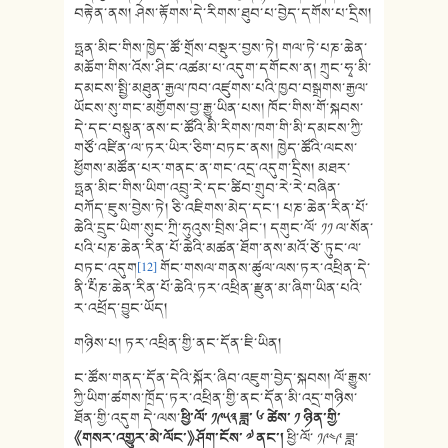
བརྟེན་ནས། ཤེས་རྟོགས་དེ་རིགས་ཐུབ་པ་བྱེད་དགོས་པ་དྲིས།
ཧྥན་མིང་གིས་ཁྱེད་ཚོ་གྲོས་བསྡུར་བྱས་ཏེ། གལ་ཏེ་པཎ་ཆེན་
མཆོག་གིས་འོས་ཤིང་འཚམ་པ་འདུག་དགོངས་ན། ཀྲུང་ཧྭ་མི་
དམངས་སྤྱི་མཐུན་རྒྱལ་ཁབ་འཛུགས་པའི་ཁྱབ་བསྒྲགས་རྒྱལ་
ཡོངས་སུ་གང་མགྱོགས་བྱ་རྒྱུ་ཡིན་པས། ཁོང་གིས་གོ་སྐབས་
དེ་དང་བསྟུན་ནས་ང་ཚོའི་མི་རིགས་ཁག་གི་མི་དམངས་ཀྱི་
གཙོ་འཛིན་ལ་ཏར་ཡིར་ཅིག་བཏང་ནས། ཁྱེད་ཚོའི་ལངས་
ཕྱོགས་མཚོན་པར་གནང་ན་གང་འདྲ་འདུག་དྲིས། མཐར་
ཧྥན་མིང་གིས་ཡིག་འབྲུ་རེ་དང་ཚིབ་གྲུབ་རེ་རེ་བཞིན་
བཀོད་ཇུས་བྱེས་ཏེ། ཅི་འཇིགས་མེད་དང་། པཎ་ཆེན་རིན་པོ་
ཆེའི་དྲུང་ཡིག་སུང་ཀྲི་ཧུའུས་བྲིས་ཤིང་། དགུང་ལོ་ ༡༡ ལ་སོན་
པའི་པཎ་ཆེན་རིན་པོ་ཆེའི་མཚན་ཐོག་ནས་མའོ་ཙེ་ཏུང་ལ་
བཏང་འདུག
[12]
གོང་གསལ་གནས་ཚུལ་ལས་ཏར་འཕྲིན་དེ་
ནི་༸པཎ་ཆེན་རིན་པོ་ཆེའི་ཏར་འཕྲིན་རྫུན་མ་ཞིག་ཡིན་པའི་
ར་འཕྲོད་བྱུང་ཡོད།
གཉིས་པ། ཏར་འཕྲིན་གྱི་ནང་དོན་ཇི་ཡིན།
ང་ཚོས་གནད་དོན་དེའི་སྐོར་ཞིབ་འཇུག་བྱེད་སྐབས། ལོ་རྒྱུས་
ཀྱི་ཡིག་ཚགས་ཁྲོད་ཏར་འཕྲིན་གྱི་ནང་དོན་མི་འདྲ་གཉིས་
ཐོན་གྱི་འདུག དེ་ལས་
ཕྱི་ལོ་ ༡༩༥༣ ཟླ་ ༦ ཚེས་ ༡ ཉིན་གྱི་
《
གསར་འགྱུར་མེ་ལོང་
》
ཤོག་ངོས་ ༧ ནང་།
ཕྱི་ལོ་ ༡༩༤༩ ཟླ་