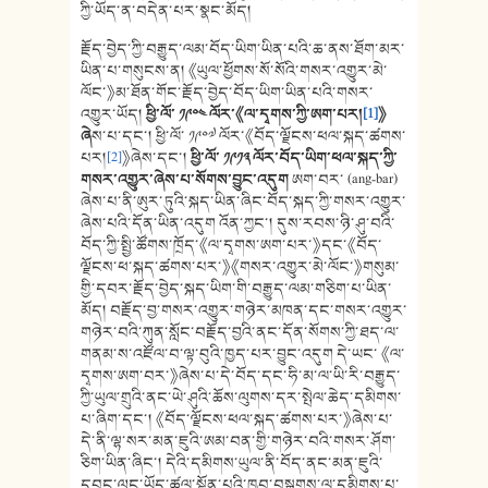
ཀྱི་ཡོད་ན་བདེན་པར་སྣང་མོད།
རྗོད་བྱེད་ཀྱི་བརྒྱུད་ལམ་བོད་ཡིག་ཡིན་པའི་ཆ་ནས་ཐོག་མར་
ཡིན་པ་གསུངས་ན། 《ཡུལ་ཕྱོགས་སོ་སོའི་གསར་འགྱུར་མེ་
ལོང་》མ་ཐོན་གོང་རྗོད་བྱེད་བོད་ཡིག་ཡིན་པའི་གསར་
འགྱུར་ཡོད།
ཕྱི་ལོ་ ༡༩༠༤ ལོར་
《
ལ་དྭགས་ཀྱི་ཨག་པར།
[1]
》
ཞེ
ས་པ་དང་། ཕྱི་ལོ་ ༡༩༠༧ ལོར་《བོད་ལྗོངས་ཕལ་སྐད་ཚགས་
པར།
[2]
》ཞེས་དང་།
ཕྱི་ལོ་ ༡༩༡༣ ལོར་བོད་ཡིག་ཕལ་སྐད་ཀྱི་
གསར་འགྱུར་ཞེས་པ་སོགས་བྱུང་འདུག
ཨག་བར་ (ang-bar)
ཞེས་པ་ནི་ཨུར་ཏུའི་སྐད་ཡིན་ཞིང་བོད་སྐད་ཀྱི་གསར་འགྱུར་
ཞེས་པའི་དོན་ཡིན་འདུག འོན་ཀྱང་། དུས་རབས་ཉི་ཤུ་བའི་
བོད་ཀྱི་སྤྱི་ཚོགས་ཁྲོད་《ལ་དྭགས་ཨག་པར་》དང་《བོད་
ལྗོངས་ཕ་སྐད་ཚགས་པར་》《གསར་འགྱུར་མེ་ལོང་》གསུམ་
གྱི་དབར་རྗོད་བྱེད་སྐད་ཡིག་གི་བརྒྱུད་ལམ་གཅིག་པ་ཡིན་
མོད། བརྗོད་བྱ་གསར་འགྱུར་གཉེར་མཁན་དང་གསར་འགྱུར་
གཉེར་བའི་ཀུན་སློང་བརྗོད་བྱའི་ནང་དོན་སོགས་ཀྱི་ཐད་ལ་
གནམ་ས་འཛོལ་བ་ལྟ་བུའི་ཁྱད་པར་བྱུང་འདུག དེ་ཡང་ 《ལ་
དྭགས་ཨག་བར་》ཞེས་པ་དེ་བོད་དང་ཧི་མ་ལ་ཡི་རི་བརྒྱུད་
ཀྱི་ཡུལ་གྲུའི་ནང་ཡེ་ཤུའི་ཆོས་ལུགས་དར་སྤེལ་ཆེད་དམིགས་
པ་ཞིག་དང་། 《བོད་ལྗོངས་ཕལ་སྐད་ཚགས་པར་》ཞེས་པ་
དེ་ནི་ལྷ་སར་མན་ཇུའི་ཨམ་བན་གྱི་གཉེར་བའི་གསར་ཤོག་
ཅིག་ཡིན་ཞིང་། དེའི་དམིགས་ཡུལ་ནི་བོད་ནང་མན་ཇུའི་
དབང་ལུང་ཡོད་ཚུལ་སྟོན་པའི་ཁྱབ་བསྒྲགས་ལ་དམིགས་པ་