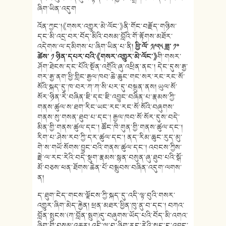
ཞིག་ཡིན་འདུག
འོན་ཀྱང་།《གསར་འགྱུར་མེ་ལོང་》ནི་གོང་བརྗོད་གཉིས་
དང་མི་འདྲ་བར་བོད་མིའི་བསམ་བློའི་གོ་རྟོགས་མཐོར་
འདེགས་ལ་དམིགས་པ་ཞིག་ཡིན་པ་ནི།
ཕྱི་ལོ་ ༡༩༢༥ ཟླ་ ༡༠
ཚེས་ ༡ ཉིན་དཔར་བའི་
《
གསར་འགྱུར་མེ་ལོང་
》
གི་གསར་
ཤོག་ཐེངས་དང་པོའི་སྔོན་འགྲོའི་ཞུ་འཕྲིན་ནང་། དེང་དུས་རྒྱ་
གར་རྒྱ་ནག་ཕྱི་གླིང་རྒྱལ་ཁབ་ཆེ་ཆུང་གང་སར་རང་རང་སོ་
སོའི་སྐད་དུ་ཁ་བར་ཀ་ཀ་སི་པར་དུ་བསྐྲུན་ནས། ཡུལ་སོ་
སོར་ཉིན་རེ་བཞིན་ཇི་དང་ཇི་འབྱུང་བཞིན་པ་རྣམས་ཀྱི་
གནས་ཚུལ་ས་ཐག་རིང་ཡང་རང་རང་སོ་སོའི་བཞུགས་
གནས་སུ་གསན་ཐུབ་པ་དང་། རྒྱལ་ཁབ་སོ་སོར་དུས་བདེ་
མིན་གྱི་གནས་ཚུལ་དང་། ཚོང་ཁེ་གུན་གྱི་གནས་ཚུལ་དང་།
རིག་པ་ཤེས་རབ་ཀྱི་དར་ཚུལ་དང་། ནད་རིམ་ཆུང་རུད་མུ་
གེ་ས་གཡོ་སོགས་བྱུང་བའི་གནས་ཚུལ་དང་། འབངས་ཀྱིས་
རྗེ་ལ་རང་རེའི་བདེ་སྡུག་རྣམས་སྙན་བསུན་ཞུ་ཐུབ་པའི་སྒོ་
མོ་བཅས་ཕན་ཐོགས་ཆེན་པོ་བསྒྲུབས་བཞིན་འདུག་ལགས་
ན།
ད་ཐུག་ངེད་གངས་ལྗོངས་ཀྱི་སྐད་དུ་འདི་ལྟ་བུའི་གསར་
འགྱུར་ཞིག་མེད་རྐྱེན། ཕྲན་མཐར་ཕྱིན་ཁུ་ནུ་བ་དང་། བཀའ་
བློན་སྤུངས་(ཀ་བློན་སྦུག)དུ་བཞུགས་ཡོད་པའི་བོད་མི་འགའ་
ཞིག་གི་བསམ་འཆར། འདི་ལྟ་བུ་ཞིག་རང་རེའི་སྐད་དུ་འབྱུང་