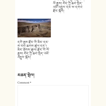
ལོ་རྒྱུས། བོད་ཀྱི་ཆབ་སྲིད་
འཕོ་འགྱུར་དང་ས་དགའ་
རྫོང་སྐོར།
དགེ་རྒྱས་རྫོང་གི་མིང་དང་
ས་བབ་ཆགས་ཚུལ་དང་།
མིང་ཐོགས་ཚུལ། རྫོང་གི་ལོ་
རྒྱུས། བོད་ཀྱི་ཆབ་སྲིད་འཕོ་
འགྱུར་སྐོར།
མཆན་སྤེལ།
Comment
*