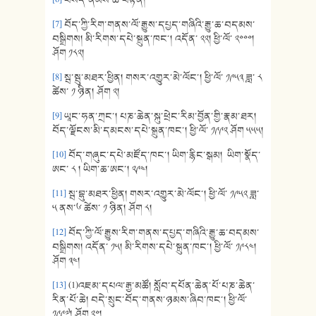
[7]
བོད་ཀྱི་རིག་གནས་ལོ་རྒྱུས་དཔྱད་གཞིའི་རྒྱུ་ཆ་བདམས་
བསྒྲིགས། མི་རིགས་དཔེ་སྐྲུན་ཁང་། འདོན་ ༢༢། ཕྱི་ལོ་ ༢༠༠༠།
ཤོག ༡༨༢།
[8]
སྦ་སྦུ་མཐར་ཕྱིན། གསར་འགྱུར་མེ་ལོང་། ཕྱི་ལོ་ ༡༩༥༣ ཟླ་ ༨
ཚེས་ ༡ ཉིན། ཤོག ༢།
[9]
ཡཱང་ཧན་ཀྲང་། པཎ་ཆེན་སྐུ་ཕྲེང་རིམ་བྱོན་གྱི་རྣམ་ཐར།
བོད་ལྗོངས་མི་དམངས་དཔེ་སྐྲུན་ཁང་། ཕྱི་ལོ་ ༡༩༩༢ ཤོག ༥༥༥།
[10]
བོད་གཞུང་དཔེ་མཛོད་ཁང་། ཡིག་རྙིང་སྒམ། ཡིག་སྣོད་
ཨང་ ༨ ། ཡིག་ཆ་ཨང་། ༢༩༤།
[11]
སྦ་བྷུ་མཐར་ཕྱིན། གསར་འགྱུར་མེ་ལོང་། ཕྱི་ལོ་ ༡༩༥༢ ཟླ་
༥ ནས་༦ ཚེས་ ༡ ཉིན། ཤོག ༨།
[12]
བོད་ཀྱི་ལོ་རྒྱུས་རིག་གནས་དཔྱད་གཞིའི་རྒྱུ་ཆ་བདམས་
བསྒྲིགས། འདོན་ ༡༥། མི་རིགས་དཔེ་སྐྲུན་ཁང་། ཕྱི་ལོ་ ༡༩༨༤།
ཤོག ༣༤།
[13]
(1)འཇམ་དཔལ་རྒྱ་མཚོ། སློབ་དཔོན་ཆེན་པོ་པཎ་ཆེན་
རིན་པོ་ཆེ། བདེ་སྲུང་བོད་གནས་ཉམས་ཞིབ་ཁང་། ཕྱི་ལོ་
༡༩༩༧། ཤོག ༢༠།