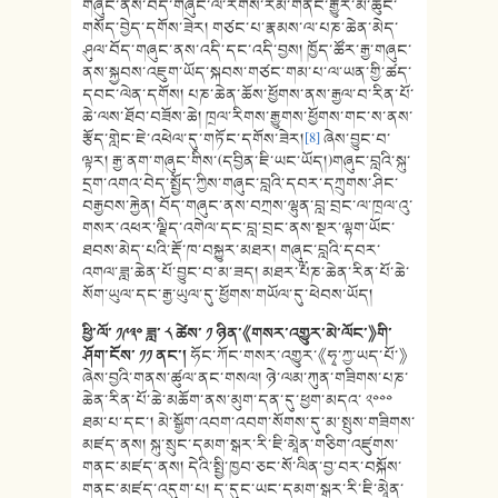
གཞུང་ནས་བོད་གཞུང་ལ་རོགས་རམ་གནང་རྒྱུར་མེ་ཆུང་
གསོད་བྱེད་དགོས་ཟེར། གཙང་པ་རྣམས་ལ་པཎ་ཆེན་མེད་
ཤུལ་བོད་གཞུང་ནས་འདི་དང་འདི་བྱས། ཁྱོད་ཚོར་རྒྱ་གཞུང་
ནས་སྐྱབས་འཇུག་ཡོད་སྐབས་གཙང་གམ་པ་ལ་ཡན་གྱི་ཚད་
དབང་ལེན་དགོས། པཎ་ཆེན་ཆོས་ཕྱོགས་ནས་རྒྱལ་བ་རིན་པོ་
ཆེ་ལས་ཐོབ་བཟོས་ཆེ། ཁྲལ་རིགས་རྒྱུགས་ཕྱོགས་གང་ས་ནས་
རྩོད་གླེང་ཇེ་འཕེལ་དུ་གཏོང་དགོས་ཟེར།
[8]
ཞེས་བྱུང་བ་
ལྟར། རྒྱ་ནག་གཞུང་གིས་(དབྱིན་ཇི་ཡང་ཡོད།)གཞུང་བླའི་སྐུ་
དྲག་འགའ་བེད་སྤྱོད་ཀྱིས་གཞུང་བླའི་དབར་དཀྲུགས་ཤིང་
བརྒྱབས་རྐྱེན། བོད་གཞུང་ནས་བཀྲས་ལྷུན་བླ་བྲང་ལ་ཁྲལ་འུ་
གསར་འཕར་ལྗིད་འགེལ་དང་བླ་བྲང་ནས་སྔར་ལྷག་ཡོང་
ཐབས་མེད་པའི་རྡོ་ཁ་བསྐྱུར་མཐར། གཞུང་བླའི་དབར་
འགལ་ཟླ་ཆེན་པོ་བྱུང་བ་མ་ཟད། མཐར་༸པཎ་ཆེན་རིན་པོ་ཆེ་
སོག་ཡུལ་དང་རྒྱ་ཡུལ་དུ་ཕྱོགས་གཡོལ་དུ་ཕེབས་ཡོད།
ཕྱི་ལོ་ ༡༩༣༠ ཟླ་ ༨ ཚེས་ ༡ ཉིན་
《
གསར་འགྱུར་མེ་ལོང་
》
གི་
ཤོག་ངོས་ ༡༡ ནང་།
ཧོང་ཀོང་གསར་འགྱུར་《ཧྭ་ཀྱ་ཡད་པོ་》
ཞེས་བྱའི་གནས་ཚུལ་ནང་གསལ། ཉེ་ལམ་ཀུན་གཟིགས་པཎ་
ཆེན་རིན་པོ་ཆེ་མཆོག་ནས་མུག་དན་དུ་ཕྱག་མདའ་ ༢༠༠༠
ཐམ་པ་དང་། མེ་སྒྱོག་འབག་འབག་སོགས་དུ་མ་སྤུས་གཟིགས་
མཛད་ནས། སྐུ་སྲུང་དམག་སྒར་རི་ཇི་མཱེན་གཅིག་འཛུགས་
གནང་མཛད་ནས། དེའི་སྤྱི་ཁྱབ་ཅང་སོ་ལིན་བྱ་བར་བསྐོས་
གནང་མཛད་འདུག་པ། ད་དུང་ཡང་དམག་སྒར་རི་ཇི་མཱེན་