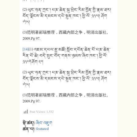
(2) ཡཱང་ཧན་ཀྲང་། པཎ་ཆེན་སྐུ་ཕྲེང་རིམ་བྱོན་གྱི་རྣམ་ཐར།
བོད་ལྗོངས་མི་དམངས་དཔེ་སྐྲུན་ཁང་། ཕྱི་ལོ་ ༡༩༩༢། ཤོག
༧༡༨།
(3)范明著郝瑞整理，西藏内部之争，明清出版社。
2009.Pg 97.
[14]
(1) འཇམ་དཔལ་རྒྱ་མཚོ། སློབ་དཔོན་ཆེན་པོ་པཎ་ཆེན་
རིན་པོ་ཆེ། བདེ་སྲུང་བོད་གནས་ཉམས་ཞིབ་ཁང་། ཕྱི་ལོ་
༡༩༩༧།ཤོག ༢༠།
(2) ཡཱང་ཧན་ཀྲང་། པཎ་ཆེན་སྐུ་ཕྲེང་རིམ་བྱོན་གྱི་རྣམ་ཐར།
བོད་ལྗོངས་མི་དམངས་དཔེ་སྐྲུན་ཁང་། ཕྱི་ལོ་ ༡༩༩༢། ཤོག
༧༡༨།
(3)范明著郝瑞整理，西藏内部之争，明清出版社。
2009.Pg 97.
Post Views:
1,532
སྡེ་ཚན།:
ཞིབ་འཇུག
ཚན་པ།:
featured