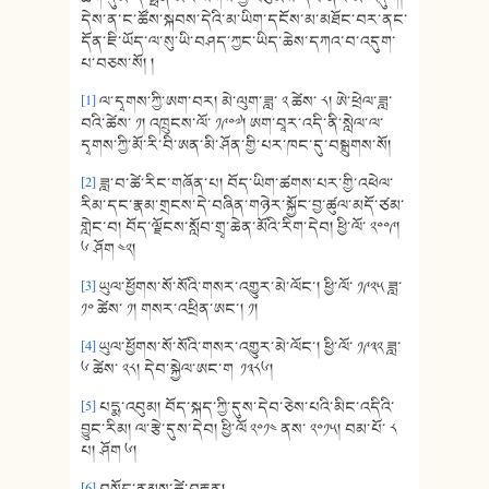
དེས་ན་ང་ཚོས་སྐབས་དེའི་མ་ཡིག་དངོས་མ་མཐོང་བར་ནང་
དོན་ཇི་ཡོད་ལ་སུ་ཡི་བཤད་ཀྱང་ཡིད་ཆེས་དཀའ་བ་འདུག་
པ་བཅས་སོ། །
[1]
ལ་དྭགས་ཀྱི་ཨག་བར། མེ་ལུག་ཟླ་ ༢ ཚེས་ ༨། ཨེ་ཕྲེལ་ཟླ་
བའི་ཚེས་ ༡། འཁྲུངས་ལོ་ ༡༩༠༧། ཨག་བཱར་འདི་ནི་སླེལ་ལ་
དྭགས་ཀྱི་མོ་རི་བི་ཨན་མི་ཤོན་གྱི་པར་ཁང་དུ་བསྒྲུགས་སོ།
[2]
ཟླ་བ་ཚེ་རིང་གཞོན་པ། བོད་ཡིག་ཚགས་པར་གྱི་འཕེལ་
རིམ་དང་རྣམ་གྲངས་དེ་བཞིན་གཉེར་སྐྱོང་བྱ་ཚུལ་མདོ་ཙམ་
གླེང་བ། བོད་ལྗོངས་སློབ་གྲྭ་ཆེན་མོའི་རིག་དེབ། ཕྱི་ལོ་ ༢༠༠༩།
༦ ཤོག ༤༢།
[3]
ཡུལ་ཕྱོགས་སོ་སོའི་གསར་འགྱུར་མེ་ལོང་། ཕྱི་ལོ་ ༡༩༢༥ ཟླ་
༡༠ ཚེས་ ༡། གསར་འཕྲིན་ཨང་། ༡།
[4]
ཡུལ་ཕྱོགས་སོ་སོའི་གསར་འགྱུར་མེ་ལོང་། ཕྱི་ལོ་ ༡༩༣༢ ཟླ་
༦ ཚེས་ ༢༨། དེབ་སྐྱེལ་ཨང་ག ༡༣༨༦།
[5]
པདྨ་འབུམ། བོད་སྐད་ཀྱི་དུས་དེབ་ཅེས་པའི་མིང་འདིའི་
བྱུང་རིམ། ལ་རྩེ་དུས་དེབ། ཕྱི་ལོ ༢༠༡༤ ནས་ ༢༠༡༥། བམ་པོ་ ༨
པ། ཤོག ༦།
[6]
བསོད་ནམས་ཚེ་བརྟན།