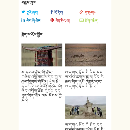
བརྒྱུད་སྐུལ།
ཀྲུའི་ཀྲར།
ངོ་དེབ།
གུ་ཀུལ།+
ལིང་ཀྲི་ཨིན།
པིན་ཀྲིའ་ས།
གློག་འཕྲིན།
ཁྱེད་ལ་འོས་སྦྱོར།
ས་དགའ་རྫོང་གི་རྫོང་
ས་དགའ་རྫོང་གི་མིང་དང་
གཞིས་འགྲོ་སྟངས་དང་ཁྲལ་
ས་བབ་ཆགས་ཚུལ། བོད་ཀྱི་
འུལ་ཁྲིམས་གནོན། ཡུལ་སྡེ་
ཆབ་སྲིད་འཕོ་འགྱུར་དང་
དང་། རི། ལ། མཚོ། གཙང་པོ།
ས་དགའ་རྫོང་གི་སྐོར།
ཞིང་འབྲོག་ཐོན་ཁུངས་དང་
ཐུན་མིན་ཐོན་ལས་སོགས་ཀྱི་
སྐོར།
ས་དགའ་རྫོང་གི་མིང་དང་
ས་བབ་ཆགས་ཚུལ། རྫོང་གི་