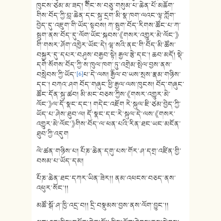
ཁུངས་ཙམ་མ་ཟད། ༸གོང་ས་བཅུ་གསུམ་པ་ཆེན་པོ་མཆོག་
གིས་བོད་ཀྱི་བླ་ཆེན་དང་སྐུ་དྲག་མི་སྣ་ཁག་ལའང་ལྟ་ཀློག་
བྱེད་དུ་འཇུག་གི་ཡོད་སྟབས། ཀ་སྦུག་བོད་རིགས་ཚོང་པ་ཀ་
སྦུག་ནས་བོད་དུ་ལོག་ཡོང་སྐབས་《གསར་འགྱུར་མེ་ལོང་》
གི་གསར་ཤོག་འཁྱེར་ཡོང་དེ། ལྷ་སའི་ནང་གི་བོད་མི་ཚོས་
བསྐྱར་དུ་དཔར་བཤུས་བརྒྱབ་སྟེ། རྒྱལ་རྩེ་དང་། ཆབ་མདོ། སྡེ་
དགེ་སོགས་བོད་ཀྱི་ས་ཁུལ་ཁག་ཏུ་འགྲེམ་སྤེལ་བྱས་ནས་
བསླེབས་ཀྱི་ཡོད་
[6]
པ་དེ་ལས། ༸རྒྱལ་བ་ཡས་སྲས་རྣམ་གཉིས་
དང་། བཀའ་ཤག བོད་གཞུང་ཕྱི་རྒྱལ་ལས་ཁུངས། བོད་གཞུང་
ཚོང་དོན་སྐུ་ཚབ། མི་མང་བཅས་ཀྱིས་《གསར་འགྱུར་མེ་
ལོང་》ལ་དོ་སྣང་དང་། གདེང་འཇོག རེ་སྐུལ་ཇི་ཙམ་བྱེད་ཀྱི་
ཡོད་པ་ཤེས་ཐུབ་ལ། དོ་སྣང་དང་རེ་སྐུལ་དེ་ལས་《གསར་
འགྱུར་མེ་ལོང་》གིས་བོད་ལ་ཕན་པའི་རིན་ཐང་ཡང་མངོན་
ཐུབ་ཀྱི་འདུག
ལེ་ཚན་གཉིས་པ། ༸པཎ་ཆེན་དགུ་པས་གོར་ཤ་དགྲ་འཛིན་གྱི་
བསམ་པ་ཡོད་དམ།
༸པཎ་ཆེན་ཐང་དཀར་ཡིན་ཟེར།། ནམ་འཕངས་བཅད་ནས་
འཕུར་སོང་།།
མཚོ་སྒོ་ཤ་ཁྱི་འདྲ་བ།། དྲི་བསྣུམས་བྱས་ནས་ལོག་བྱུང་།།