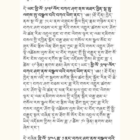
དེ་
ཡང་ཕྱི་ལོ་ ༡༩༣༧ ལོར་བཀའ་ཤག་ནས་མཐར་ཕྱིན་སྦ་སྦུ་
ལགས་སུ་བསྩལ་བའི་བཀའ་ཡིག་ནང་།
༄༅། །ཐོ་དོན། ཁྱེད་
ནས་སྔ་ལོ་ཟླ་ ༡༢ པ་ནས་བཟུངས་༸རྒྱལ་སྲིད་རྣམ་གཉིས་དང་།
བཀའ་ཤག་བཅས་པར་ཟླ་རེའི་གསར་འགྱུར་ཚགས་པར་ཤོག་
ལེ་ཚན་རིམ་འབུལ་བྱུང་བ་གང་ལེགས་ལྟར་ད་ལམ་དམིགས་
བསལ་གྱི་དབྱིན་སྒོར་བརྒྱ་ཐམ་པ་གསོལ་རས་སྩལ་སོང་བ་
ཟུར་སོང་རྩིས་ལེན་ཐོག སླད་ཀྱང་ཟླ་རེའི་གསར་འགྱུར་ཤོག་
ལྟེ་འཚེམས་ལུས་མེད་པ་བོད་གཞུང་གྲོ་སྤྱི་བརྒྱུད་དུས་ཐོག་སོ་
སོར་ངེས་འབུལ་དགོས་རྒྱུ་ཡིད་འདོམས་གྱིས། མེ་གླང་ཟླ་ ༢
ཚེས་ ༢༧ ཉིན། རྟགས་ཐམ། ཞེས་དང་། ཡང་།
ཕྱི་ལོ་ ༡༩༣༩ ལོར་
བཀའ་ཤག་ནས་བསྩལ་བའི་བཀའ་ཡིག་ནང་།
༄༅། ། ཐོ་དོན།
ཁྱེད་ནས་འདི་ག་སྐྱབས་མགོན་༸རྒྱལ་ཚབ་སྲིད་སྐྱོང་རིན་པོ་ཆེ་
དང་། བཀའ་ཤག་བཅས་པར་ཟླ་རེའི་གསར་འགྱུར་ཚགས་
པར་ཤོག་ལྷེ་ལེ་ཚན་ད་ཕན་རིམ་ཕུལ་བྱུང་བ་གང་ལེགས་
ལྟར་ད་ལམ་དམིགས་བསལ་གྱི་དབྱིན་སྒོར་བརྒྱ་ཐམ་པ་
གསོལ་རས་སྩལ་སོང་བ་རྩིས་ལེན་ཐོག་སླད་ཀྱང་ཟླ་རེའི་
གསར་འགྱུར་ཤོག་ལྷེ་འཚེམས་ལུས་མེད་པ་བོད་གཞུང་གྲོ་སྤྱི་
བརྒྱུད་སྔར་བཞིན་དུས་ཐོག་སོ་སོར་ངེས་འབུལ་དགོས་རྒྱུ་
ཡིད་འདོམས་གྱིས། ས་ཡོས་ཟླ་ ༩ ཚེེས་ ༡༦ ཉིན། རྟགས་ཐམ།
ཞེས་དང་།
དེ་བཞིན་
ཕྱི་ལོ་ ༡༩༤༨ ཟླ་ ༡ ནང་བཀའ་ཤག་ནས་བསྩལ་བའི་