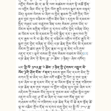
འགྱོད་སེམས་ཆེ། ད་ཆ་ནི་ལས་མཚམས་བཞག་སྟེ་མཚོ་སྔོན་
ལ་འབྱོར་ཞིང་བོད་དུ་ཕྱིར་ལོག་རྒྱུའི་བཀའ་སྒུག་ནས་བསྡད་
ཡོད། སྟབས་ལེགས་པ་ཞིག་ལ་ཁྱེད་རྣམས་ཀྱི་འགོ་ཁྲིད་འོག་
ནུབ་བྱང་ཁུལ་བཅིངས་འགྲོལ་ཐོབ་ཅིང་། དབུས་མི་དམངས་
སྲིད་གཞུང་ཡང་བཙུགས་ཟིན་པས། སེམས་ཤུགས་ཡོད་པ་
ཡོངས་ནས་མགྲིན་གཅིག་ཏུ་དགའ་འབོད་བྱེད་བཞིན་ཡོད།
མ་འོངས་པར་མི་དམངས་ཀྱི་བདེ་སྐྱིད་དང་། རྒྱལ་ཁབ་ཀྱི་
དར་རྒྱས་ལ་རེ་བ་ཆེ། བོད་དུ་བཅིངས་འགྲོལ་གཏོང་རྒྱུའི་རེ་
སྒུག་ཀྱང་བྱེད་བཞིན་དུ་ཡོད། པཎ་ཆེན་གྱིས་བོད་མི་དམངས་
ཡོངས་ཀྱི་ཚབ་ཞུས་ཏེ་ཁྱེད་རྣམ་ལ་བླ་ན་མེད་པའི་གུས་
འདུད་དང་། ལྷག་བསམ་གྱི་གུས་སེམས་བཅངས་ཡོད།
[13]
པཎ་ཆེན་ཨེར་ཏེ་ནིས། ཟླ་ ༡༠ ཚེས་ ༡ ཉིན།” ཞེས་འཁོད།
ཡང་
ཕྱི་ལོ་ ༡༩༥༣ ཟླ་ ༦ ཚེས་ ༡ ཉིན་གྱི་
《
གསར་འགྱུར་མེ་
ལོང་
》
གི་ཤོག་ངོས་ ༧ ནང་།
སངས་རྒྱས་འོད་དཔག་མེད་ཀྱི་
བཀའ་དྲི་མ་མེད་པ། ཞེས་འགོ་བརྗོད་ཀྱི་འོག་ཏུ་གུང་ཕྲན་
ཏང་ཞེས་པ་རྒྱ་དམར་བོད་དུ་མ་འོངས་སྔོན་དུ་ཀུན་གཟིགས་
པཎ་ཆེན་ནས་གུང་གཞུང་ལ་གློག་འཕྲིན་ཕུལ་བྱུང་ཞེས་པར་
འདེབས་ཀྱི་ཁམས་བོད་ཁུལ་དུ་གྲངས་མང་འགྲེམ་སྤེལ་བྱས་
འདུག་པའི་འདྲ་ཤུ་ངོ་མ་ཞིག་ད་ལམ་ལག་སོན་བྱུང་བ་
གཤམས་བཀོད་ལ་གཟིགས། པཎ་ཆེན་རིན་པོ་ཆེ་ནས་སྔོན་ཚེ་
ལྷ་ས་འཆིང་གྲོལ་དོན་ལ་དགའ་བསུ་བྱེད་པ། སྤྱི་ལོ་ ༡༠༤༩ ཟླ་