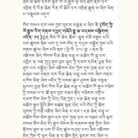
ཅེས་མི་ཆོས་དངོས་སྣང་གི་ལོ་རྒྱུས་ལྟ་བའི་ཐོག་ནས་ཏར་
འཕྲིན་དེ་༸པཎ་ཆེན་རིན་པོ་ཆེའི་ཏར་འཕྲིན་རྫུན་མ་ཞིག་ཡིན་
པ་བསྒྲུབས་འདུག
གོང་གསལ་དག་ལས་ཀྱང་ཁུངས་བཙུན་པ་ཞིག་ནི་
《
བོད་ཀྱི་
ལོ་རྒྱུས་རིག་གནས་དཔྱད་གཞིའི་རྒྱུ་ཆ་བདམས་བསྒྲིགས།
འདོན་ ༡༥།
》
ཧྥན་མིང་གི་ཆེད་རྩོམ་“ཅུན་བཅོ་བརྒྱད་པའི་
རང་ཚུགས་ཉིང་ལག་རུ་ཁག་བོད་དུ་དཔུང་བསྐྱོད་བྱས་པའི་
གནས་ཚུལ།”ཞེས་པའི་ནང་། ཕྱི་ལོ་ ༡༩༤༩ ཟླ་ ༩ ནང་ཅི་
འཇིགས་མེད་སོགས་༸པཎ་ཆེན་བཅུ་པ་མཆོག་གི་སྐུ་པར་
འཁྱེར་ན་ལན་ཀྲུའུ་ནུབ་བྱང་ཅུད་ཀྱི་དམག་དཔོན་ཧྥན་མིང་
ཐུག་པར་བསྐྱོད། ཅིས་འཇིགས་མེད་ཀྱིས་གུང་ཁྲན་ཏང་དང་
མཉམ་ལས་གནང་བར་༸པཎ་ཆེན་བཅུ་པས་གང་ཞིག་གནང་
དགོས་མིན་ཤེས་འདོད་ཀྱི་བསམ་ཚུལ་ཤུགས་ཆེན་བསྟན་
སྟབས། ཧྥན་མིང་གིས་༸པཎ་ཆེན་བཅུ་པ་མཆོག་གི་རྒྱལ་གཅེས་
ཀྱི་བསམ་པ་ང་ཚོ་ནུབ་བྱང་བཅའ་སྡོད་བཅིངས་འགྲོལ་
དམག་གིས་ཤེས་ཀྱི་ཡོད། འོན་ཀྱང་། པཎ་ཆེན་བཅུ་པས་
མཆོག་རྒྱལ་སྤྱིའི་ཐོག་མཚན་སྙན་ཡོད་པའི་བོད་ཀྱི་ཆོས་
ལུགས་ཀྱི་གཙོ་འཛིན་ཞིག་ཡིན་པ་དང་། པཎ་ཆེན་བཅུ་པ་
མཆོག་གིས་མེས་རྒྱལ་དང་གུང་ཁྲན་ཏང་ལ་འཆང་བའི་ལྷག་
བསམ་ཟོལ་མེད་དེ། རྒྱལ་ཡོངས་མི་དམངས་ཀུན་གྱིས་ཤེས་
རྟོགས་ཐུབ་ན་ཡག་པོ་ཡོད་ཚུལ་བཤད་པར། ཅིས་འཇིགས་
མེད་ཀྱིས་དེ་ལྟར་ཡིན་ན་ང་ཚོས་བྱེད་སྟངས་གང་ཞིག་ལ་