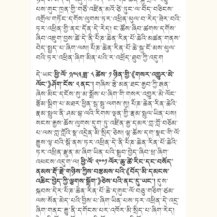
པས་གུང་ཁྲན་གྱི་གཙོ་འཛིན་མའོ་ཙེ་ཏུང་ལ་བོད་བཅིངས་
འགྲོལ་གཏོང་དགོས་ལུགས་ཏར་འཕྲིན་ཕུལ་བ་རེད་ཟེར་བའི་
ཏར་འཕྲིན་གྱི་ནང་དོན་དེ་རེད། ང་ཚོས་ཞིབ་ཚགས་དགོས་
ཞིབ་འཇུག་བྱས་ཚེ་དེ་ནི་༸པཎ་ཆེན་རིན་པོ་ཆེའི་མཚན་གནས་
བེད་སྤྱད་པ་ཞིག་ལས། ༸པཎ་ཆེན་རིན་པོ་ཆེ་སྐུ་ངོ་མས་ཕུལ་
བའི་ཏར་འཕྲིན་ཞིག་མིན་པའི་ར་འཕྲོད་ཐུབ་ཀྱི་འདུག
དེ་ཡང་
ཕྱི་ལོ་ ༡༩༥༣ ཟླ་ ༨ ཚེས་ ༡ ཉིན་གྱི་
《
གསར་འགྱུར་མེ་
ལོང་
》
ཤོག་ངོས་ ༢ ནང་།
གཞིས་རྩེ་མན་ཐང་རྒྱབ་ཀྱི་རྒན་
ཞེས་མིང་དངོས་སུ་མ་སྨྲོས་པ་ཞིག་གི་གསར་འགྱུར་མེ་ལོང་
རྩོམ་སྒྲིག་པ་མཐར་ཕྱིན་སྦ་སྦུ་ལགས་སུ། ༸པཎ་ཆེན་རིན་ཆེའི་
རྣམ་སྤྲུལ་ནི་ཤམ་བྷ་ལའི་རིགས་ལྡན་གྱི་རྣམ་སྤྲུལ་ཡིན་པས།
སངས་རྒྱས་ཆོས་ལུགས་དུག་ཏུ་འཛིན་རྒྱ་དམར་ཀླ་ཀློ་བཅོམ་
པ་ལས་ཀླ་ཀློའི་སྣ་འདྲེན་མི་སྲིད་ཅེས། ལྷ་ཆོས་དག་སྣང་གི་ལོ་
རྒྱུས་ལྟ་བའི་སྒོ་ནས་ཏར་འཕྲིན་དེ་ནི་༸པཎ་ཆེན་རིན་པོ་ཆེའི་
ཏར་འཕྲིན་རྫུན་མ་ཞིག་ཡིན་པའི་སྒྲུབ་བྱེད་ཞིབ་ཕྲ་ཞིག་
འཕངས་འདུག་ལ།
ཕྱི་ལོ་ ༢༠༠༡ ལོར་ཆུ་ཚེ་རིང་དང་བསོད་
ནམས་རྡོ་རྗེ་གཉིས་ཀྱིས་བརྩམས་པའི་
《
བོད་མི་དམངས་
འཆིང་བྱེད་ཀྱི་ལྕགས་སྒྲོག་
》
ཅེས་པའི་ནང་དུ་ཡང་།
དུས་
སྐབས་དེར་༸པཎ་ཆེན་རིན་པོ་ཆེ་དགུང་ལོ་བཅུ་གཅིག་ཙམ་
ལས་སོན་མེད་པའི་བྱིས་པ་ཞིག་ཡིན་པས་ཏར་འཕྲིན་དེ་འདྲ་
ཞིག་གནང་རྒྱུ་ནི་དགོངས་པར་འཁོར་མི་སྲིད་པ་ཞིག་རེད།