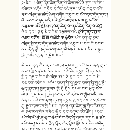
༡༠ ཚེས་ ༡ ཉིན་༸པཎ་ཆེན་རིན་པོ་ཆེས་མའོ་ཙེ་ཏུང་ལ་བོད་
བཅིངས་འགྲོལ་གཏོང་དགོས་པའི་ཏར་འཕྲིན་གནང་བའི་
ཏར་འཕྲིན་ཆ་ཚང་ཞིག་བཀོད་འདུག་པ་དེའི་ནང་དོན་དང་།
ལོ་རབས་བརྒྱད་པའི་པའི་རྗེས་
འཇམ་དཔལ་རྒྱ་མཚོས་
བརྩམས་པའི་
《
སློབ་དཔོན་ཆེན་པོ་པཎ་ཆེན་རིན་པོ་ཆེ།
》
ཞེས་དང་། ཧྥན་མིང་གིས་བརྩམས་པའི་
《
བོད་ནང་ཁུལ་
འཐབ་བརྩོད་
(
西藏内部之争
)
》
ཅེས་
པའི་དག་ན་ཏར་
འཕྲིན་གྱི་ནང་དོན་ཆ་ཚང་བཀོད་འདུག་པ་དག་གི་དབར་
ནང་དོན་གྱི་ཐད་ཧེ་བག་ཆེན་པོ་འདུག་པས་གཤིབ་བསྡུར་
བྱེད་པའི་འདུན་པ་སྐྱེས་སོང་།
དེ་ཡང་ཧྥན་མིང་དང་། འཇམ་དཔལ་རྒྱ་མཚོ། ཡཱང་ཧན་ཀྲང་
བཅས་ཀྱི་བརྩམས་དེབ་ནང་། “པེ་ཅིང་དབུས་མི་དམངས་
སྲིད་གཞུང་གི་གཙོ་འཛིན་མའོ་ཙེ་ཏུང་དང་། ཀྲུང་གོ་མི་
དམངས་བཅིངས་འགྲོལ་དམག་གི་སྤྱི་ཁྱབ་དམག་སྤྱི་ཀྲུའུ་ཏེ་
ལྷན་དྲུང་དུ། ཁྱེད་རྣམས་ཀྱི་བློ་གྲོས་དཔལ་ངར་ལྡན་པའི་
འཐབ་ཇུས་དང་། རྒྱལ་ཁབ་དང་མི་དམངས་སྐྱོབ་པའི་ལས་
དོན་ལ་གཞིགས་ནས། དམག་དཔུང་ཡུལ་ཕྱོགས་གར་སླེབས་
སུ་རྒྱལ་དམངས་ཀྱི་སེམས་འཁོལ། པཎ་ཆེན་སྐུ་ཕྲེང་རིམ་བྱུང་
ལ་རྒྱལ་ཁབ་ཀྱིས་གཅེས་སྐྱོང་དང་བཀུར་བསྟི་ཐོབ། འདས་
པའི་མི་ལོ་ཉི་ཤུ་ལྷག་ཙམ་རིང་བོད་ཀྱི་བདག་དབང་ཆ་ཚང་
བའི་ཆེད། འབད་བརྩོན་ལྷོད་མེད་ཀྱིས་ཕྱོགས་བཞིར་འབོད་
སྐུལ་བྱས་ཀྱང་། འབྲས་བུ་མངོན་གསལ་དོད་པོ་མ་ཐོབ་པར་