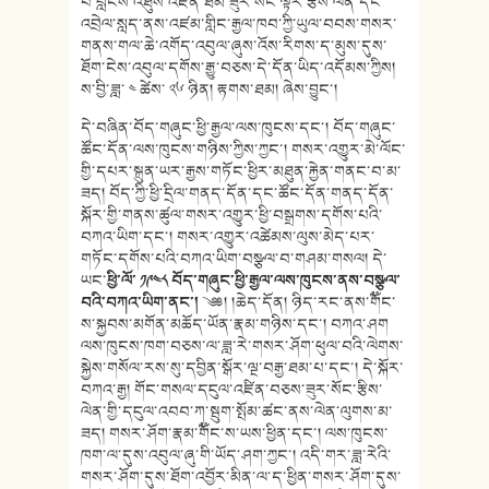
པ་བླངས་འཐུས་འཛིན་ཐམ་ཟུར་སོང་ལྟར་རྩིས་ལེན་དང་
འབྲེལ་སླད་ནས་འཛམ་གླིང་རྒྱལ་ཁབ་ཀྱི་ཡུལ་བབས་གསར་
གནས་གལ་ཆེ་འགོད་འབུལ་ཞུས་འོས་རིགས་ད་མུས་དུས་
ཐོག་ངེས་འབུལ་དགོས་རྒྱུ་བཅས་དེ་དོན་ཡིད་འདོམས་ཀྱིས།
ས་བྱི་ཟླ་ ༤ ཚེས་ ༢༦ ཉིན། རྟགས་ཐམ། ཞེས་བྱུང་།
དེ་བཞིན་བོད་གཞུང་ཕྱི་རྒྱལ་ལས་ཁུངས་དང་། བོད་གཞུང་
ཚོང་དོན་ལས་ཁུངས་གཉིས་ཀྱིས་ཀྱང་། གསར་འགྱུར་མེ་ལོང་
གྱི་དཔར་སྐྲུན་ཡར་རྒྱས་གཏོང་ཕྱིར་མཐུན་རྐྱེན་གནང་བ་མ་
ཟད། བོད་ཀྱི་ཕྱི་དྲིལ་གནད་དོན་དང་ཚོང་དོན་གནད་དོན་
སྐོར་གྱི་གནས་ཚུལ་གསར་འགྱུར་ཕྱི་བསྒྲགས་དགོས་པའི་
བཀའ་ཡིག་དང་། གསར་འགྱུར་འཚེམས་ལུས་མེད་པར་
གཏོང་དགོས་པའི་བཀའ་ཡིག་བསྩལ་བ་གཤམ་གསལ། དེ་
ཡང་
ཕྱི་ལོ་ ༡༩༤༨ བོད་གཞུང་ཕྱི་རྒྱལ་ལས་ཁུངས་ནས་བསྩལ་
བའི་བཀའ་ཡིག་ནང་།
༄༅། །ཆེད་དོན། ཉིད་རང་ནས་༸གོང་
ས་སྐྱབས་མགོན་མཆོད་ཡོན་རྣམ་གཉིས་དང་། བཀའ་ཤག
ལས་ཁུངས་ཁག་བཅས་ལ་ཟླ་རེ་གསར་ཤོག་ཕུལ་བའི་ལེགས་
སྐྱེས་གསོལ་རས་སུ་དབྱིན་སྒོར་ལྔ་བརྒྱ་ཐམ་པ་དང་། དེ་སྐོར་
བཀའ་རྒྱ། གོང་གསལ་དངུལ་འཛིན་བཅས་ཟུར་སོང་རྩིས་
ལེན་གྱི་དངུལ་འབབ་ཀ་སྦུག་སྤོམ་ཚང་ནས་ལེན་ལུགས་མ་
ཟད། གསར་ཤོག་རྣམ་༸གོང་ས་ཡས་ཕྱིན་དང་། ལས་ཁུངས་
ཁག་ལ་དུས་འབུལ་ཞུ་གི་ཡོད་ཤག་ཀྱང་། འདི་གར་ཟླ་རེའི་
གསར་ཤོག་དུས་ཐོག་འབྱོར་མིན་ལ་ད་ཕྱིན་གསར་ཤོག་དུས་