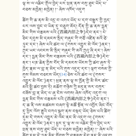
ལྷ་ས་ལ་འཆིང་གྲོལ་བྱེད་པར་ཕྲན་ནས་བསུ་ཐུང་ཡོད་པ་
བཅས་མཁྱཻན། མཁྱེན། །” ཞེས་འཁོད་འདུག
ཚིག་གི་ཆ་ནས་མི་འདྲ་བ་འགའ་ཡོད་པ་དག་བསྒྱུར་གྱི་ཁྱད་
པར་ལས་བྱུང་བ་ཡིན་དུ་བཅུག་མོད། དོན་གྱི་ཆ་ནས་ཧྥན་
མིང་གིས་བརྩམས་པའི་《西藏内部之争》དེབ་ནང་། པེ་
ཅིང་དབུས་མི་དམངས་སྲིད་གཞུང་གི་གཙོ་འཛིན་མའོ་ཙེ་
ཏུང་དང་། ཞེས་པའི་ཚབ་ལ་《གསར་འགྱུར་མེ་ལོང་》ནང་།
ཀྲུང་ཡང་འབངས་མི་སྲིད་གཞུང་གི་མའོ་ཀྲུའུ་ཞི་དང་། ཞེས་
དང་། ཧྥན་མིང་གིས་བརྩམས་པའི་《西藏内部之争》དེབ་
ནང་། པཎ་ཆེན་གྱིས་བོད་མི་དམངས་ཡོངས་ཀྱི་ཚབ་ཞུས་ཏེ་
ཁྱེད་རྣམ་ལ་བླ་ན་མེད་པའི་གུས་འདུད་དང་། ལྷག་བསམ་གྱི་
གུས་སེམས་བཅངས་ཡོད།
[14]
ཅེས་པའི་ཚབ་ལ་《གསར་
འགྱུར་མེ་ལོང་》ནང་། ཕྲན་ནས་ལྷ་ས་ཁྱོན་གྱི་མི་སེར་ཚང་
མའི་སྤྱི་ཚབ་བྱས་ཏེ། མཆོག་གཉིས་ཀྱི་མདུན་སར་བཀུར་
བཟོས་བླ་ན་མེད་པ་ཞུ་ངེས་ལགས། ཞེས་འཁོད་འདུག་ལ།
ཧྥན་མིང་གིས་བརྩམས་པའི་《西藏内部之争》དེབ་ནང་།
ད་ཆ་ནི་ལས་མཚམས་བཞག་སྟེ་མཚོ་སྔོན་ལ་འབྱོར་ཞིང་བོད་
དུ་ཕྱིར་ལོག་རྒྱུའི་བཀའ་སྒུག་ནས་བསྡད་ཡོད་ཅེས་པའི་ཚིག་
དུམ་དེ་གསར་འགྱུར་མེ་ལོང་ནང་མི་འདུག་ལ། 《གསར་
འགྱུར་མེ་ལོང་》ནང་། མྱུར་དུ་ལྷ་ས་ལ་འཆིང་གྲོལ་བྱེད་པར་
ཕྲན་ནས་བསུ་ཐུང་ཡོད་པ་བཅས་མཁྱཻན། མཁྱེན། །” ཞེས་པའི་
ཚིག་དུམ་དེ་ཧྥན་མིང་སོགས་ཀྱི་བརྩམས་དེབ་ནང་མི་འདུག།