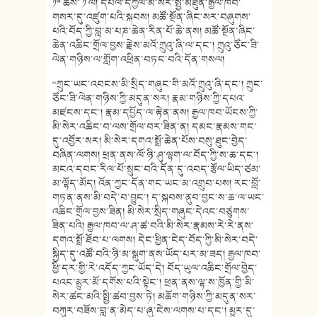
༡༠ ཚེས་ ༡ ལ། དཔལ་དཀྱིལ་མི་སེར་སྤྱི་མཐུན་རྒྱལ་ཁབ་
གསར་དུ་འཛུག་པའི་སྐབས། མཚོ་སྔོན་ཞིང་སར་བཞུགས་
པའི་བོད་ཀྱི་བླ་མ་པཎ་ཆེན་རིན་པོ་ཆེ་ནས། མཚོ་སྔོན་ཞིང་
ཆེན་འཆིང་གྲོལ་བྱས་རྗེས་མའོ་ཀྲུའུ་ཞི་ལ་དང་། ཀྲུའུ་ཙོང་ཟི་
ལེན་གཉིས་ལ་གློག་འཕྲིན་བཏང་བའི་དོན་གསལ།
“ཀྲུང་ཡང་འབངས་མི་སྲིད་གཞུང་གི་མའོ་ཀྲུའུ་ཞི་དང་། ཀྲུང་
ཙོང་ཟི་ལེན་གཉིས་ཀྱི་མདུན་སར། རྣམ་གཉིས་ཀྱི་དཔའ་
མཛངས་དང་། རྣམ་དཔྱོད་ལ་རྟེན་ནས། རྒྱལ་ཁབ་ཡོངས་ཀྱི་
མི་སེར་འཆིང་བ་ལས་གྲོལ་བར་ཟིན་ན། དམང་རྣམས་གང་
དུ་འབྱོར་སར། མི་སེར་དགའ་སྤྲོ་ཆེན་པོས་བསུ་ཐུང་བྱེད་
བཞིན་ལགས། ཕྲན་ནས་ལོ་ཉི་ཤུ་ལྷག་ལ་བོད་ཀྱི་ས་ཆ་དང་།
མངའ་དབང་རིལ་པོ་སྲུང་བའི་དོན་དུ་འབད་རྩོལ་ཡིད་ཙམ་
མ་ལྷོད་མོད། འོན་ཀྱང་དོན་གང་ཡང་མ་འགྲུབ་པས། རང་བློ་
གཏན་ནས་མི་བདེ་བ་བྱུང་། ད་སྐབས་ནུབ་བྱང་ས་ཆ་ལ་ཡང་
འཆིང་གྲོལ་བྱས་ཟིན། མི་སེར་སྲིད་གཞུང་དེའང་བཙུགས་
ཟིན་པའི། རྒྱལ་ཁབ་ལ་ཤ་ཚ་བའི་མི་སེར་རྣམས་རེ་རེ་ནས་
དགའ་སྤྲོ་ཐོབ་པ་ལགས། དེང་ཕྱིན་ངེད་བོད་ཀྱི་མི་སེར་བདེ་
སྐྱིད་དུ་འཚོ་བའི་ཉི་མ་སྒུག་ནས་ཡོད་པར་མ་ཟད། རྒྱལ་ཁབ་
ཕྱི་དར་གྱི་རེ་འདོད་ཀྱང་ཡོད་དེ། བོད་ཡུལ་འཆིང་གྲོལ་བྱེད་
པའང་མྱུར་མོ་དགོས་པའི་སྟེང་། ཕྲན་ནས་ལྷ་ས་ཁྱོན་གྱི་མི་
སེར་ཚང་མའི་སྤྱི་ཚབ་བྱས་ཏེ། མཆོག་གཉིས་ཀྱི་མདུན་སར་
བཀུར་བཟོས་བླ་ན་མེད་པ་ཞུ་ངེས་ལགས་པ་དང་། མྱུར་དུ་