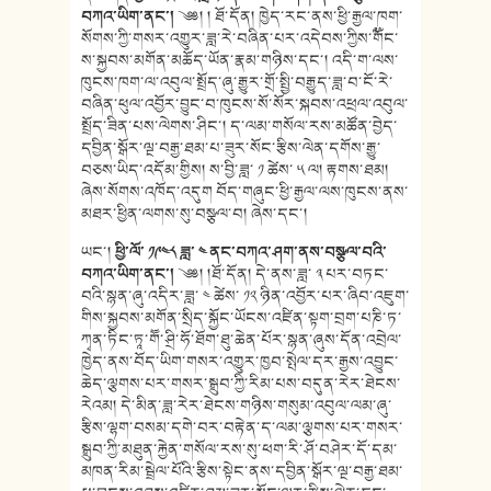
བཀའ་ཡིག་ནང་།
༄༅། ། ཐོ་དོན། ཁྱེད་རང་ནས་ཕྱི་རྒྱལ་ཁག་
སོགས་ཀྱི་གསར་འགྱུར་ཟླ་རེ་བཞིན་པར་འདེབས་ཀྱིས་༸གོང་
ས་སྐྱབས་མགོན་མཆོད་ཡོན་རྣམ་གཉིས་དང་། འདི་ག་ལས་
ཁུངས་ཁག་ལ་འབུལ་སྤྲོད་ཞུ་རྒྱུར་གྲོ་སྤྱི་བརྒྱུད་ཟླ་བ་ངོ་རེ་
བཞིན་ཕུལ་འབྱོར་བྱུང་བ་ཁུངས་སོ་སོར་སྐབས་འཕྲལ་འབུལ་
སྤྲོད་ཟིན་པས་ལེགས་ཤིང་། ད་ལམ་གསོལ་རས་མཚོན་བྱེད་
དབྱིན་སྒོར་ལྔ་བརྒྱ་ཐམ་པ་ཟུར་སོང་རྩིས་ལེན་དགོས་རྒྱུ་
བཅས་ཡིད་འདོམ་གྱིས། ས་བྱི་ཟླ་ ༡ ཚེས་ ༥ ལ། རྟགས་ཐམ།
ཞེས་སོགས་འཁོད་འདུག བོད་གཞུང་ཕྱི་རྒྱལ་ལས་ཁུངས་ནས་
མཐར་ཕྱིན་ལགས་སུ་བསྩལ་བ། ཞེས་དང་།
ཡང་།
ཕྱི་ལོ་ ༡༩༤༨ ཟླ་ ༤ ནང་བཀའ་ཤག་ནས་བསྩལ་བའི་
བཀའ་ཡིག་ནང་།
༄༅། །ཐོ་དོན། དེ་ནས་ཟླ་ ༣ པར་བཏང་
བའི་སྙན་ཞུ་འདིར་ཟླ་ ༤ ཚེས་ ༡༢ ཉིན་འབྱོར་པར་ཞིབ་འཇུག་
གིས་སྐྱབས་མགོན་སྲིད་སྐྱོང་ཡོངས་འཛིན་སྟག་བྲག་པཎི་ཏ་
ཀྭན་ཏིང་ཏཱ་གཽ་ཤྲི་ཧོ་ཐོག་ཐུ་ཆེན་པོར་སྙན་ཞུས་དོན་འབྲེལ་
ཁྱེད་ནས་བོད་ཡིག་གསར་འགྱུར་ཁྱབ་སྤེལ་དར་རྒྱས་འབྱུང་
ཆེད་ལྕགས་པར་གསར་སྒྲུབ་ཀྱི་རིམ་པས་བདུན་རེར་ཐེངས་
རེའམ། དེ་མིན་ཟླ་རེར་ཐེངས་གཉིས་གསུམ་འབུལ་ལམ་ཞུ་
རྩིས་ལྷག་བསམ་དགེ་བར་བརྟེན་ད་ལམ་ལྕགས་པར་གསར་
སྒྲུབ་ཀྱི་མཐུན་རྐྱེན་གསོལ་རས་སུ་ཕག་རི་ཤོ་བཤེར་དོ་དམ་
མཁན་རིམ་སྦྲེལ་པོའི་རྩིས་སྟེང་ནས་དབྱིན་སྒོར་ལྔ་བརྒྱ་ཐམ་