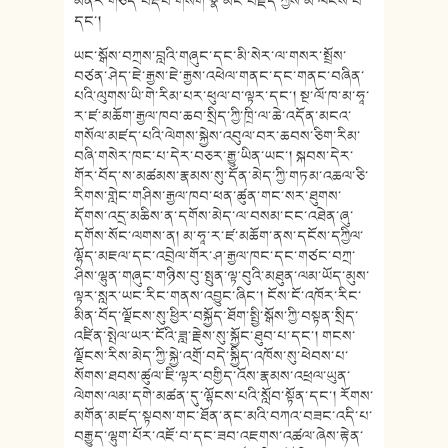
མནར་གཅོད་བརྡབ་གསིག་སྣ་མང་བརྗོད་ཀྱིས་མི་ལངས་བ་
དང་།
ཡང་སྒོས་བཀྲས་བླའི་གཞུང་དང་མི་སེར་ལ་གསར་སྤྲོས་
བཙན་ཤེད་ཇེ་རྒྱས་ཇེ་རྒྱས་འཕེལ་གནང་དང་གནང་བཞིན་
པའི་ལུགས་ཡི་གེ་རིམ་པར་ཕུལ་བ་ལྟར་དང་། སྔ་ལོ་ཁ་མ་ཧཱ་
ར་ཛ་མཆོག་རྒྱལ་ཁབ་ཆབ་སྲིད་ཀྱི་ཁྲི་ལ་ཆེ་འདོན་མངའ་
གསོལ་མཛད་པའི་ལེགས་སྐྱེས་འབུལ་བར་ཆབས་ཅིག་རིམ་
བཞི་གསེར་ཁང་པ་དེར་བཅར་རྒྱུ་ཡིན་ཡང་། སྐབས་དེར་
གོར་བོད་ས་མཚམས་རྣམས་སུ་དོན་མེད་ཀྱི་གཏམ་འཆལ་ཅི་
རིགས་གླེང་གཤིས་རྒྱལ་ཁབ་ཕན་ཚུན་གང་སར་ཐུགས་
དོགས་འདྲ་མཆིས་ན་དགོས་མེད་ལ་བསམ་ངང་འཐེན་ཞུ་
དགོས་སོང་ལགས་ན། མ་ཧཱ་ར་ཛ་མཆོག་ནས་དངོས་དཀྱིལ་
ལྷོད་མཇལ་དང་འབྲེལ་གོར་ཤ་རྒྱལ་ཁང་དང་གཙང་བཀྲ་
ཤིས་ལྷུན་གཞུང་གཉིས་བུ་སྤུན་ལྟ་བུའི་མཐུན་ལམ་ཡོད་མུས་
ལྟར་སླར་ཡང་རིང་གནས་འབྱུང་ཞིང་། ངོས་ངོ་འཁོར་རིང་
མིན་བོད་ལྗོངས་སུ་ཕྱིར་བསྐྱོད་ཐོག་སྤྱི་སྒོས་ཀྱི་བསྟན་སྲིད་
འཛིན་སྤེལ་ཡར་ངོའི་ཟླ་རྗེས་སུ་སྐྱོང་ཐུབ་པ་དང་། གངས་
ལྗོངས་རིས་མེད་ཀྱི་སྐྱེ་འགྲོ་བདེ་སྐྱིད་འཁོས་སུ་ཕེབས་པ་
སོགས་ཐབས་ཚུལ་ཇི་ལྟར་བགྱིད་འོས་རྣམས་འཕྲལ་ཡུན་
ལེགས་ལམ་དགེ་མཚན་དུ་ལྷོངས་པའི་སློབ་སྟོན་དང་། རོགས་
མགོན་མཛད་སྟབས་གང་ཐོན་ནང་མའི་བཀའ་བཟང་འདི་པ་
བརྒྱུད་ལྷུག་པོར་འཇོ་བ་དང་ཟབ་འཇགས་འཚལ་ཞེས་རྟེན་