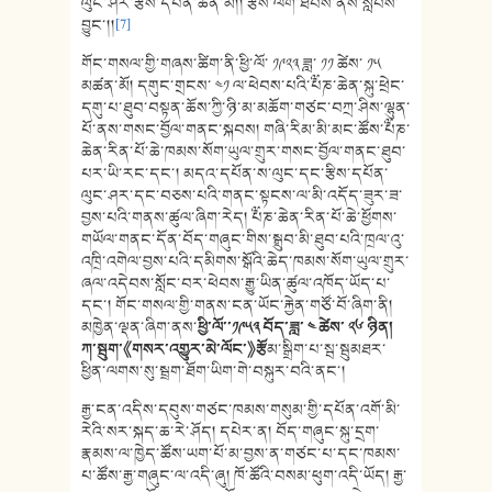
ལུང་ཤར་རྩིས་དཔོན་ཆེན་མོ།། རྩིས་ལོག་ཐེབས་ནས་སླེབས་
བྱུང་།།
[7]
གོང་གསལ་གྱི་གཞས་ཚིག་ནི་ཕྱི་ལོ་ ༡༩༢༣ ཟླ་ ༡༡ ཚེས་ ༡༥
མཚན་མོ། དགུང་གྲངས་ ༤༡ ལ་ཕེབས་པའི་༸པཎ་ཆེན་སྐུ་ཕྲེང་
དགུ་པ་ཐུབ་བསྟན་ཆོས་ཀྱི་ཉི་མ་མཆོག་གཙང་བཀྲ་ཤིས་ལྷུན་
པོ་ནས་གསང་བྱོལ་གནང་སྐབས། གཞི་རིམ་མི་མང་ཚོས་༸པཎ་
ཆེན་རིན་པོ་ཆེ་ཁམས་སོག་ཡུལ་གྲུར་གསང་བྱོལ་གནང་ཐུབ་
པར་ཡི་རང་དང་། མདའ་དཔོན་ས་ལུང་དང་རྩིས་དཔོན་
ལུང་ཤར་དང་བཅས་པའི་གནང་སྟངས་ལ་མི་འདོད་ཟུར་ཟ་
བྱས་པའི་གནས་ཚུལ་ཞིག་རེད། ༸པཎ་ཆེན་རིན་པོ་ཆེ་ཕྱོགས་
གཡོལ་གནང་དོན་བོད་གཞུང་གིས་སྒྲུབ་མི་ཐུབ་པའི་ཁྲལ་འུ་
འཁྲི་འགེལ་བྱས་པའི་དམིགས་སྒོའི་ཆེད་ཁམས་སོག་ཡུལ་གྲུར་
ཞལ་འདེབས་སློང་བར་ཕེབས་རྒྱུ་ཡིན་ཚུལ་འཁོད་ཡོད་པ་
དང་། གོང་གསལ་གྱི་གནས་ངན་ཡོང་རྐྱེན་གཙོ་བོ་ཞིག་ནི།
མཁྱེན་ལྡན་ཞིག་ནས་
ཕྱི་ལོ་་༡༩༥༣ བོད་ཟླ་ ༤ ཚེས་ ༢༦ ཉིན།
ཀ་སྦུག་
《
གསར་འགྱུར་མེ་ལོང་
》
རྩོ
མ་སྒྲིག་པ་སྦ་སྦུམཐར་
ཕྱིན་ལགས་སུ་སྦྲག་ཐོག་ཡིག་གེ་བསྐུར་བའི་ནང་།
རྒྱ་ངན་འདིས་དབུས་གཙང་ཁམས་གསུམ་གྱི་དཔོན་འགོ་མི་
རེའི་སར་སྐད་ཆ་རེ་ཤོད། དཔེར་ན། བོད་གཞུང་སྐུ་དྲག་
རྣམས་ལ་ཁྱེད་ཚོས་ཡག་པོ་མ་བྱས་ན་གཙང་པ་དང་ཁམས་
པ་ཚོས་རྒྱ་གཞུང་ལ་འདི་ཞུ། ཁོ་ཚོའི་བསམ་ཕུག་འདི་ཡོད། རྒྱ་