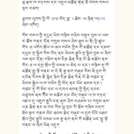
ལྷ་རྫས་ཁ་བཏགས་དང་འབུལ་མཚོན་རྟེན་ཐོ་ལེགས་གསལ་
ལྟར་བཅས།
ལྕགས་ལུགས་ཕྱི་ལོ་ ༡༩༣༡ བོད་ཟླ་ ༨ ཚེས་ ༢༥ ཉིན་ལ།
[10]
ཞེས་འཁོད།
གོང་གསལ་གྱི་དཔྱད་ཡིག་གཉིས་གཤིབ་བསྡུར་བྱས་པ་ལས་
ང་ཚོས་གནད་དོན་གསུམ་གསལ་ཤེས་ཐུབ་པ་ནི། ཕྱི་ཚུལ་
གོར་ཤ་འགོག་རྒོལ་ལ་ཞལ་གཡོར་གྱིས་གོ་མཚོན་དང་དམག་
དཔུང་གྲ་སྒྲིག་གིས་བོད་ནང་ཕེབས་རྒྱུའི་གྲ་སྒྲིག་བྱས་པ་ཞིག་
ལས་ནང་དོན། གཅིག་ནས་༸པཎ་ཆེན་རིན་པོ་ཆེ་མཆོག་ནས་
གོར་ཤ་ལ་དགྲ་རྒོལ་གྱི་བསམ་པ་མེད་པ་དང་། གཉིས་སུ་གོ་
མཚོན་བླུ་ཉོ་གནང་བ་དེ་ནི་རྒྱ་ནག་གཞུང་གིས་ཞི་དྲག་གི་
དཔོན་རིགས་ཇི་སྙེད་ཅིག་༸པཎ་ཆེན་རིན་པོ་ཆེ་གཙང་དུ་
ཕེབས་སྐྱེལ་ལ་ཁ་གཡོར་གྱི་བོད་ནང་ཡོང་ཐབས་དང་།
གཙང་དུ་གོ་མིང་ཏང་ལ་དགའ་མཁན་གྱི་སྲིད་དབང་
བཙུགས་ནས་༸གོང་ས་མཆོག་དང་བོད་གཞུང་ལ་ཁ་གཏད་
འཇལ་དུ་འཇུག་རྒྱུའི་ངན་ཞུས་ཤིག་བཤམས་པ། གསུམ་ནས་
པཎ་ཆེན་ནང་མ་ཁང་གིས་བླ་བྲང་གི་ཆོས་གཞིས་བདག་
ཐོབ་སྔར་གནས་ཡོང་ཐབས་ཆེད་གཞུང་ལ་དྲག་པོའི་འཐབ་
རྒོལ་བྱེད་རྒྱུའི་བསམ་པས་རྒྱ་ནག་ནས་གོ་མཚོན་ཡང་བླུ་ཉོ་
གནང་བ་ཞིག་ཡིན་འདུག