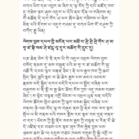
བཀའ་ཡིག་དམ་འབྱར་མ་ཞིག་ད་ལྟ་བོད་ཀྱི་དཔེ་མཛོད་ཁང་
དུ་གཅེས་ཉར་ཞུས་འདུག་པ་དེའི་ནང་དོན་ལ་གཞིགས་ན།
གོ་མཚོན་དེ་དག་གོར་ཤ་ཕར་རྒོལ་ཆེད་གཟིགས་པ་ཞིག་
མིན་པའི་དོགས་པ་འདུག གཤམ་དུ་བཀའ་ཡིག་ངོ་བཤུས་ཀྱི་
བཀོད་རྒྱུ་ཡིན།
ལེགས་བྱས་དཔལ་གྱི་མངོན་པར་མཐོ་བ་ཤྲི་ཤྲི་ཤྲི་གོར་ཤ་མ་
ཧཱ་ཛ་བྷི་སམ་ཤེ་ཛངྒ་བཱ་དུར་མཆོག་གི་དྲུང་དུ།
པཎ་ཆེན་ཨེར་ཏེ་ནི་ནས་ཡི་གེ་འབུལ་འབྲས་ལེགས་བྱས་
བསོད་ནམས་དུ་མས་བསྐྲུན་པའི་མ་ཧཱ་ར་ཛ་མཆོག་གི་སྐུ་
འཚོ་རི་དབང་ལྟར་བརྟན་ཅིང་། ནེ་པལ་རྒྱལ་ཁབ་ཀྱི་ཆབ་
སྲིད་ཉིད་ཟླའི་སྣང་བ་ཆེ་ཆེར་རྒྱས་པས་མངའ་འབངས་
རྣམས་བདེ་སྐྱིད་དགའ་བདེའི་དཔལ་ལ་སྤྱོད་བཞིན་པར་
བཞུགས་པ་ནི་སྤྲོ་བ་རྒྱ་ཆེར་ཐོབ། ངོས་ཀྱང་འདུ་ཁམས་བཟང་
ཞིང་། ས་སྟེང་བསྟན་འགྲོ་ཡོངས་ལ་འཕྲལ་ཡུན་ཕན་བདེའི་
ལེགས་ཚོགས་སྤེལ་ཐབས་ཀྱི་ལྷག་བསམ་སྐྱེད་བཞིན་པར་
གནས། ཉེ་ལམ་བོད་ལྷ་ས་གཞུང་ནས་ཕྱི་ནང་གང་སར་སྔར་
སྲོལ་ལ་མི་གནས་པའི་གསར་སྤྲོས་རང་སྣང་གང་དྲན་གནང་
བ་དང་། ཡོངས་ཀྱི་སྤྱི་ནོར་སངས་རྒྱས་ཀྱི་བསྟན་པ་རིན་པོ་ཆེ་
དེ་འཛིན་དང་བཅས་པར་སྡང་ཟུར་གིས་རྐྱེན་བྱས་པས་
ཉམས་ཆག་ཆེ་ལ། དབུས་གཙང་ཁམས་གསུམ་གྱི་སྐྱེ་འགྲོ་ལ་