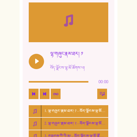
9. ཆང་གཞས། ༢
10. ཆང་གཞས། ༣
11. ལོ་གསར།
12. ལོ་གསར། ༢
ལྷ་གཞུང་རྣམ་ཐར། ༡
13. ཆུང་འདྲིས། - ཟླ་སྒྲོན།
བོད་ལྗོངས་ལྷ་མོ་ཚོགས་པ།
14. སྙིང་རྗེ་མོ། - ཚེ་འགྱུར་མེད།
00:00
15. ཤམ་པ་ལ་ཡི་སྲས་མོ།
16. ལྷ་བུ་དར་བུ།
1. ལྷ་གཞུང་རྣམ་ཐར། ༡ - བོད་ལྗོངས་ལྷ་མོ་ཚོགས་པ།
17. ང་བོད་པ་ཡིན། - ཕུར་བུ་རྣམ་རྒྱལ།
2. ལྷ་གཞུང་རྣམ་ཐར། ༢ - བོད་ལྗོངས་ལྷ་མོ་ཚོགས་པ།
18. ང་ལ་བྱམས་པའི་ཨ་མ།
3. གཟུགས་ཀྱི་ཉི་མ། - བོད་ལྗོངས་ལྷ་མོ་ཚོགས་པ།