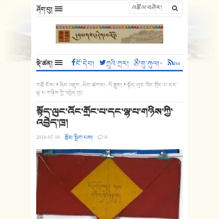
ཤོག་བུ།
སྡེ་ཚན།
ངོ་དེབ།
ཀྲུའི་ཀྲར།
གུ་ཀུལ།+
rss
གཙོ་ངོས།
ཞིབ་འཇུག
,
ཡིག་ཚགས།
,
ལོ་རྒྱུས།
སྟོད་ལུང་འོང་གྲོང་པ་དང་
ལྷ་པ་གཉིས་ཀྱི་འབྱེད་ཁྲ།
སྟོད་ལུང་འོང་གྲོང་པ་དང་ལྷ་པ་གཉིས་ཀྱི་
འབྱེད་ཁྲ།
2018-07-10
·
རྩོམ་སྒྲིག་པས།
·
0