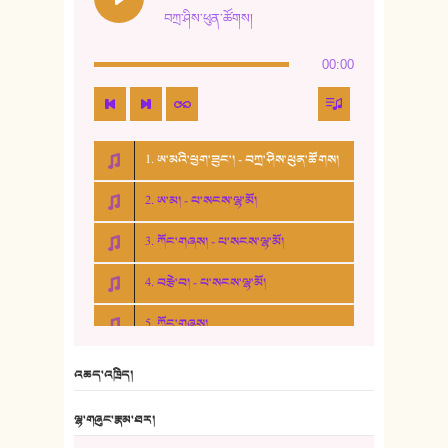
བཀྲ་ཤིས་ཕུན་ཚོགས།
00:00
1. ཨ་མའི་ཕྱག་ཟུང་། - བཀྲ་ཤིས་ཕུན་ཚོགས།
2. ཨ་མ། - པ་སངས་ལྷ་མོ།
3. ཀོང་གཞས། - པ་སངས་ལྷ་མོ།
4. བརྩེ་བ། - པ་སངས་ལྷ་མོ།
5. ཀོང་གཞས།
6. ཆོལ་གསུམ་བྲོ་གཞས། - སྒྲོན་གསལ།
འཆད་འཁྲིད།
7. ལྷག་སྒྲོན་ལགས།
ལྷ་གཞུང་རྣམ་ཐར།
8. ཆང་གཞས།