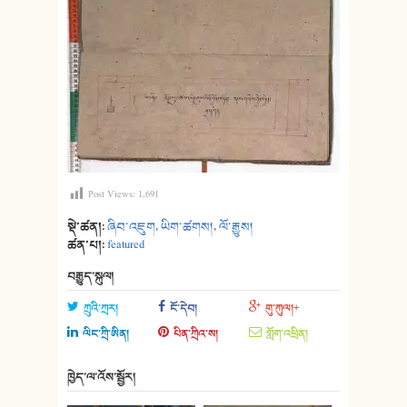
Post Views:
1,691
སྡེ་ཚན།:
ཞིབ་འཇུག
,
ཡིག་ཚགས།
,
ལོ་རྒྱུས།
ཚན་པ།:
featured
བརྒྱུད་སྐུལ།
ཀྲུའི་ཀྲར།
ངོ་དེབ།
གུ་ཀུལ།+
ལིང་ཀྲི་ཨིན།
པིན་ཀྲིའ་ས།
གློག་འཕྲིན།
ཁྱེད་ལ་འོས་སྦྱོར།