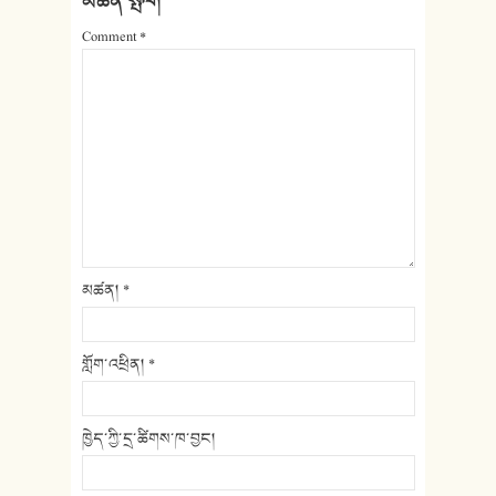
མཆན་སྤེལ།
Comment
*
མཚན།
*
གློག་འཕྲིན།
*
ཁྱེད་ཀྱི་དྲ་ཚིགས་ཁ་བྱང།