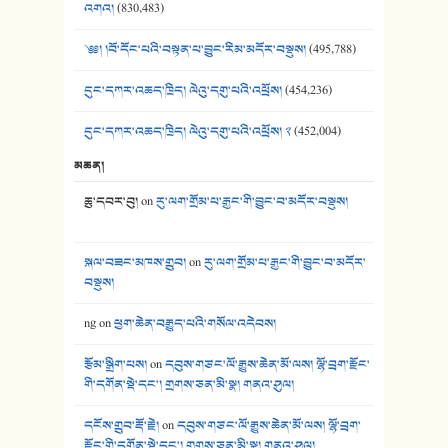
41. མཚན་ཚོགས་ཞབས་བྲོ་སྣ་མང་། - བོད་གཞས་ཕྱོགས་བསྒྲིགས།
འགའ།
(830,483)
༄༅། །བོ་དོང་པའི་བསྟན་པ་བྱུང་རིམ་མདོར་བསྡུས།
(495,788)
དུང་དཀར་འཆད་ཁྲིད། ལེའུ་དགུ་པའི་འཕྲོས།
(454,236)
དུང་དཀར་འཆད་ཁྲིད། ལེའུ་དགུ་པའི་འཕྲོས། ༢
(452,004)
མཆན།
ཆུ་དབར་བུ།
on
རུ་ལག་གྲོམ་པ་རྒྱང་གི་བྱུང་བ་མདོར་བསྡུས།
སྐལ་བཟང་མཁས་གྲུབ།
on
རུ་ལག་གྲོམ་པ་རྒྱང་གི་བྱུང་བ་མདོར་
བསྡུས།
ng
on
ཕྱག་ཆེན་བརྒྱུད་པའི་གསོལ་འདེབས།
རྩོམ་སྒྲིག་པས།
on
དབུས་གཙང་ལོ་རྒྱུས་ཆེན་མོ་ལས། ལྷོ་བྲག་རྫོང་
གི་དགོན་སྡེ་དང་། གྲགས་ཅན་མི་སྣ། གནའ་ཤུལ།
དངོས་གྲུབ་རྡོ་རྗེ།
on
དབུས་གཙང་ལོ་རྒྱུས་ཆེན་མོ་ལས། ལྷོ་བྲག་
རྫོང་གི་དགོན་སྡེ་དང་། གྲགས་ཅན་མི་སྣ། གནའ་ཤུལ།