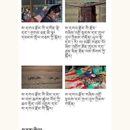
ས་དགའ་རྫོང་གི་དགོན་སྡེ་
ས་དགའ་རྫོང་གི་རྫོང་
དང་། གྲགས་ཅན་མི་སྣ།
གཞིས་འགྲོ་སྟངས་དང་ཁྲལ་
དམངས་སྲོལ་བཅས་ཀྱི་སྐོར།
འུལ་ཁྲིམས་གནོན། ཡུལ་སྡེ་
དང་། རི། ལ། མཚོ། གཙང་པོ།
ཞིང་འབྲོག་ཐོན་ཁུངས་དང་
ཐུན་མིན་ཐོན་ལས་སོགས་ཀྱི་
སྐོར།
ས་དགའ་རྫོང་གི་མིང་དང་
ས་དགའ་རྫོང་གཞིས་འགྲོ་
ས་བབ་ཆགས་ཚུལ། བོད་ཀྱི་
སྟངས་དང་ཁྲལ་འུལ་ཁྲིམས་
ཆབ་སྲིད་འཕོ་འགྱུར་དང་
གནོན།
ས་དགའ་རྫོང་གི་སྐོར།