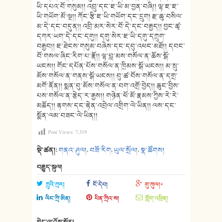
ཡི་དཔའ་བོ་གསུམ།། འབྲུ་དང་ཇ་ཡི་མ་བྱན་བཞི།། ལྷ་ཇ་ཇ་
ཡི་གཡོག་མོ་ལྔ།། ཀོང་རྩི་ཇ་ཡི་གཡོག་དང་དྲུག། རྫ་ཆུ་བསིལ་
མ་དེ་དང་བདུན།། འབྲི་མར་སེར་བོ་དེ་དང་བརྒྱད།། བྱང་ཚྭ་
དཀར་ཡག་དེ་དང་དགུ།། དགུ་སེར་ཇ་ཡི་དགུ་དཀྲུག་
བརྒྱབ།། ཇ་ཐེངས་གསུམ་བཞེས་དང་དབུ་འཕང་མཐོ།། དབང་
བོ་གསལ་ཞིང་རིག་པ་རྣོ།། ལྷ་བླ་མས་གསོལ་ན་ཆོས་སྒོ་
ཡངས།། གོང་དཔོན་པོས་གསོལ་ན་ཁྲིམས་སྒོ་ཡངས།། མ་སྲུ་
མོས་གསོལ་ན་གནས་སྒོ་ཡངས།། བུ་ཚ་བོས་གསོལ་ན་དགྲ་
མགོ་ནོན།། སྨན་བུ་མོས་གསོལ་ན་བག་འགྲོ་བྱེད།། ཆུང་བྱིས་
པས་གསོལ་ན་རྩེད་ར་རྒྱས།། གཉེན་ཕོ་མོ་རྣམས་ཀྱིས་རེ་རེ་
མཆོད།། རྟགས་དང་རྟེན་འབྲེལ་འགྲིག་ལེ་ཡིན།། ལས་དང་
སྨོན་ལམ་བཟང་ལེ་ཡིན།།
Post Views:
7,319
སྡེ་ཚན།:
གནའ་ཤུལ།
,
བཟོ་རིག
,
ཡུལ་སྲོལ།
,
སྣ་ཚོགས།
བརྒྱུད་སྐུལ།
ཀྲུའི་ཀྲར།
ངོ་དེབ།
གུ་ཀུལ།+
ལིང་ཀྲི་ཨིན།
པིན་ཀྲིའ་ས།
གློག་འཕྲིན།