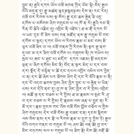
བྱུང་ན། རྒྱའི་དཀར་ཡོལ་བཟོ་མཁན་ཁྲིད་ཡོང་སྟེ། བོད་རྒྱལ་
པོའི་མདུན་དུ། རྒྱུ་མཚན་རྙད༼བསྙད༽པས། དེས་ན། རང་རེད།
བཟོ་བར་རིགས་པས། སྔ་སོར། རྒྱུ་དང་ཆས་རྐྱེན་ཅི་འདྲ་
དགོས་པ་བསོགས་ཤིག་གསུངས་པ་ལ། ཁོ་ན་རེ། རྒྱུའི་རབ་ནི་
རིན་པོ་ཆེའི་འཆིང་བུ། འབྲིང་ནི་འཛེང་། ཐ་མ་རྡོ་དཀར་པོ་
ལ་ཡང་རུང་ངོ་ཟེར་བས། གན་མཛོད་ནས་རྒྱུ་གསུམ་པོ་གང་
དགོས་པ་སྤྲད། དཀར་ཡོལ་ལ་རིགས་རྣམ་པ་མང་བས། ཇི་
ལྟར་བཟོ་ཟེར་བ་ལ། བཟོ་གནས་ཀྱི་རིགས་ནི། སྔར་རྒྱ་ནག་
དུའང་མ་དར་ཅིག་བཟོ་དགོས་པ། གཟུགས་ནི། ཁ་གཡེལ་བ།
སྲབ་པ། རྐང་པ་ཐུང་པ། མདོག་ དཀར་འཇམ། སྔོ་མདངས་
ལྡན་པ་ཞིག་དགོས། མིང་ནི། བོད་ན་སྔར་མེད་པ་དར་བས་
དར། སྣོད་དེ་བསྟེན་པ་ཚེ་དང་དཔལ་འབྱོར་འཕེལ་བར་བྱེད་
པ་ན། དར་ཚེ་ཞེས་པར་ཐོགས་ཤིག དེ་དང་རི་མོའི་རྣམ་པ་ནི།
དང་པོ་འདབ་ཆགས་བྱས། ཤིང་ཁྱེར་བྱུང་པ་ལ་རྐྱེན་པ་ཡིན་
པས། རབ་དེའི་ནང་དུ། བྱ་ཁ་ན་ཤིང་ཁྱེར་བ་རེ་བྲིས། འབྲིང་
ལ། མཚོ་ཉ་དང་བཅས་པ་རེ་གྱིས། ཐ་མ་རྣམས་ལ་སྤང་རི་ཤྭ་
བ་དང་བཅས་པ་རེ་གྱིས། དེ་རྣམས་ལས་ཞན་པ་བྱུང་ན། རི་
མོ་དང་། རྣམ་གྲངས་གང་འོས་བཟོ་བོས་བློས་བཅོལ་ལ་གྱིས་
ཤིག་གསུངས། དེར་བཟོ་བོས། རྒྱུ་བཟང་ངན། དྭངས་སྙིགས་
ལས་སེས་ནས། དར་རྩེ་ལ་རིགས་རྣམ་པ་དྲུག་ཏུ་གྱེས་ཏེ། རྒྱལ་
པོའི་བཀའ་གནང་བ་གསུམ་པོ་ལ། ཤབ་ཚེ། ལན་ཚེ། བྱ་བར་
མིང་བཏགས། ཕལ་པ་གསུམ་པོ་ལ། ཐེག་རྩེ། ངེས་ཚེ། བརྡོ་ཚེ་