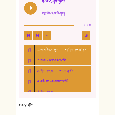
ཨ་མའི་ཕྱག་ཟུང་།
བཀྲ་ཤིས་ཕུན་ཚོགས།
00:00
1. ཨ་མའི་ཕྱག་ཟུང་། - བཀྲ་ཤིས་ཕུན་ཚོགས།
2. ཨ་མ། - པ་སངས་ལྷ་མོ།
3. ཀོང་གཞས། - པ་སངས་ལྷ་མོ།
4. བརྩེ་བ། - པ་སངས་ལྷ་མོ།
5. ཀོང་གཞས།
6. ཆོལ་གསུམ་བྲོ་གཞས། - སྒྲོན་གསལ།
འཆད་འཁྲིད།
7. ལྷག་སྒྲོན་ལགས།