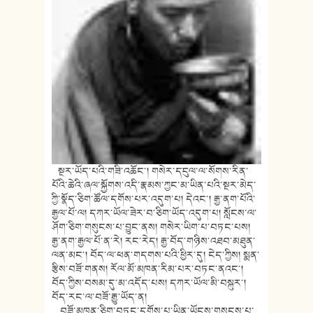
སྔར་ཡོད་པའི་གཟི་འཆོང་། གསེར་དངུལ་ལ་སོགས་རིན་
པོའི་ཆེའི་ཞལ་སྐྱོགས་འདི་རྣམས་ཀྱང་མ་ཡིན་པའི་སྔར་མེད་
ཀྱི་སྣོད་ཅིག་ཚོལ་དགོས་པར་འདུག་པ། དེའང་། རྒྱ་ནག་པོའི་
རྒྱལ་པོ་ལ། དཀར་ཡོལ་ཟེར་བ་ཅིག་ཡོད་འདུག་པ། སློངས་ལ་
ཤོག་ཅིག་གསུངས་པ་བྱུང་ནས། གསེར་ཡིག་པ་བཏང་པས།
རྒྱ་ནག་རྒྱལ་པོ་ན་རེ། རང་རེད། རྒྱ་བོད་གཉིས་འཐབ་མཐུན་
ལན་མང་། བོད་ལ་ཕན་གདགས་པའི་ཕྱིར་དུ། ངེད་ཀྱིས། སྨན་
རྩིས་བཟོ་གནས། རོལ་མོ་མཁན་རིམ་པར་བཏང་ནའང་།
བོད་ཀྱིས་བསམ་དུ་མ་འདོད་པས། དཀར་ཡོལ་མི་བསྐུར་།
བོད་རང་ལ་བཟོ་རྒྱུ་ཡོད་ན།
བཟོ་མཁན་ཅིག་བཏང་དགོས་པ་ཡིན་ཡོངས་གསུངས་པ་