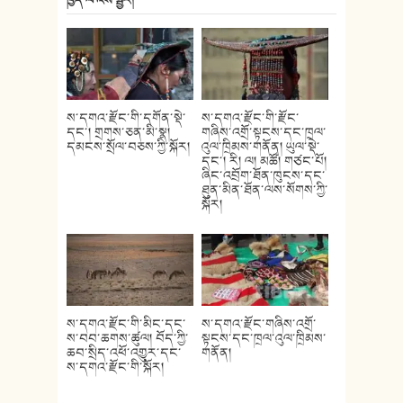
ཁྱེད་ལ་འོས་སྦྱོར།
ས་དགའ་རྫོང་གི་དགོན་སྡེ་
ས་དགའ་རྫོང་གི་རྫོང་
དང་། གྲགས་ཅན་མི་སྣ།
གཞིས་འགྲོ་སྟངས་དང་ཁྲལ་
དམངས་སྲོལ་བཅས་ཀྱི་སྐོར།
འུལ་ཁྲིམས་གནོན། ཡུལ་སྡེ་
དང་། རི། ལ། མཚོ། གཙང་པོ།
ཞིང་འབྲོག་ཐོན་ཁུངས་དང་
ཐུན་མིན་ཐོན་ལས་སོགས་ཀྱི་
སྐོར།
ས་དགའ་རྫོང་གི་མིང་དང་
ས་དགའ་རྫོང་གཞིས་འགྲོ་
ས་བབ་ཆགས་ཚུལ། བོད་ཀྱི་
སྟངས་དང་ཁྲལ་འུལ་ཁྲིམས་
ཆབ་སྲིད་འཕོ་འགྱུར་དང་
གནོན།
ས་དགའ་རྫོང་གི་སྐོར།