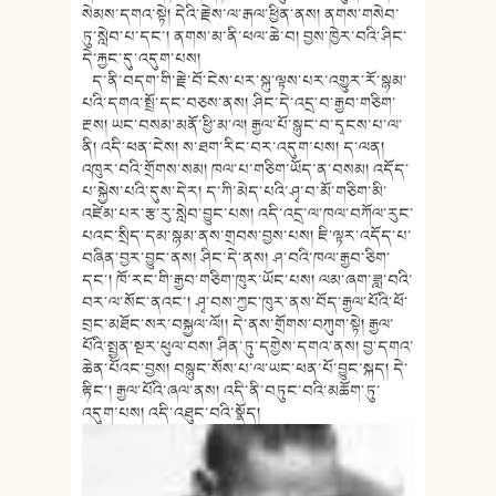
སེམས་དགའ་སྟེ། དེའི་རྗེས་ལ་རྒལ་ཕྱིན་ནས། ནགས་གསེབ་
ཏུ་སླེབ་པ་དང་། ནགས་མ་ནི་ཕལ་ཆེ་བ། བྱས་ཁྱེར་བའི་ཤིང་
དེ་རྐྱང་དུ་འདུག་པས།
ད་ནི་བདག་གི་རྗེ་བོ་ངེས་པར་སྐུ་ལྟས་པར་འགྱུར་རོ་སྙམ་
པའི་དགའ་སྤྲོ་དང་བཅས་ནས། ཤིང་དེ་འདྲ་བ་རྒྱབ་གཅིག་
རྔས། ཡང་བསམ་མནོ་ཕྱི་མ་ལ། རྒྱལ་པོ་སྙུང་བ་དྭངས་པ་ལ་
ནི། འདི་ཕན་ངེས། ས་ཐག་རིང་བར་འདུག་པས། ད་ལན།
འཁུར་བའི་གྲོགས་སམ། ཁལ་པ་གཅིག་ཡོད་ན་བསམ། འདོད་
པ་སྐྱེས་པའི་དུས་དེར། ད་ཀི་མེད་པའི་ཤྭ་བ་མོ་གཅིག་མི་
འཛེམ་པར་རྩ་རུ་སླེབ་བྱུང་པས། འདི་འདྲ་ལ་ཁལ་བཀོལ་རུང་
པའང་སྲིད་དམ་སྙམ་ནས་གྲབས་བྱས་པས། ཇི་ལྟར་འདོད་པ་
བཞིན་བྱར་བྱུང་ནས། ཤིང་དེ་ནས། ཤ་བའི་ཁལ་རྒྱབ་ཅིག་
དང་། ཁོ་རང་གི་རྒྱབ་གཅིག་ཁུར་ཡོང་པས། ལམ་ཞག་ཟླ་བའི་
བར་ལ་སོང་ནའང་། ཤྭ་བས་ཀྱང་ཁུར་ནས་བོད་རྒྱལ་པོའི་ཕོ་
བྲང་མཐོང་སར་བསྐྱལ་ལོ།། དེ་ནས་གྲོགས་བཀུག་སྟེ། རྒྱལ་
པོའི་སྤྱན་སྔར་ཕུལ་བས། ཤིན་ཏུ་དགྱེས་དགའ་ནས། བྱ་དགའ་
ཆེན་པོའང་བྱས། བསྙུང་སོས་པ་ལ་ཡང་ཕན་པོ་བྱུང་སྐད། དེ་
རྟིང་། རྒྱལ་པོའི་ཞལ་ནས། འདི་ནི་བཏུང་བའི་མཆོག་ཏུ་
འདུག་པས། འདི་འཐུང་བའི་སྣོད།