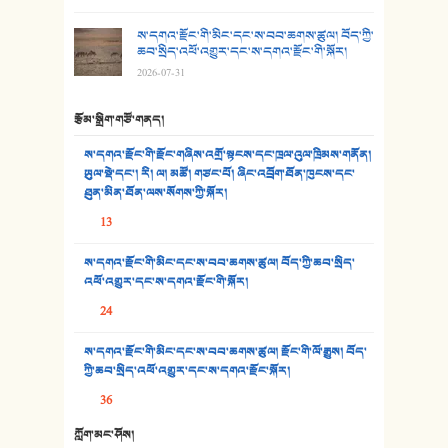
ས་དགའ་རྫོང་གི་མིང་དང་ས་བབ་ཆགས་ཚུལ། བོད་ཀྱི་
30. སི་ལིང་འབྲི་མོ། - ཕན་ཐོག
ཆབ་སྲིད་འཕོ་འགྱུར་དང་ས་དགའ་རྫོང་གི་སྐོར།
2026-07-31
31. ཕ་ཡུལ་ཡར་ཀླུང་།
རྩོམ་སྒྲིག་གཙོ་གནད།
32. ཨ་མ།
ས་དགའ་རྫོང་གི་རྫོང་གཞིས་འགྲོ་སྟངས་དང་ཁྲལ་འུལ་ཁྲིམས་གནོན།
33. འཛོམས་པའི་ལམ།
ཡུལ་སྡེ་དང་། རི། ལ། མཚོ། གཙང་པོ། ཞིང་འབྲོག་ཐོན་ཁུངས་དང་
ཐུན་མིན་ཐོན་ལས་སོགས་ཀྱི་སྐོར།
34. ཉི་མ་སེམས་ལ་ཞོག་དང་། - ཟླ་སྒྲོན།
13
35. ང་ཚོ་ཕན་ཚུན་མཇལ་ནས། - ཟླ་སྒྲོན།
ས་དགའ་རྫོང་གི་མིང་དང་ས་བབ་ཆགས་ཚུལ། བོད་ཀྱི་ཆབ་སྲིད་
འཕོ་འགྱུར་དང་ས་དགའ་རྫོང་གི་སྐོར།
36. ཟླ་གཞོན་སྙན་དབྱངས། - ཟླ་སྒྲོན།
24
37. མཚོ་སྔོན་པོ། - ཟླ་སྒྲོན།
ས་དགའ་རྫོང་གི་མིང་དང་ས་བབ་ཆགས་ཚུལ། རྫོང་གི་ལོ་རྒྱུས། བོད་
38. ཡབ་ཡུམ། - ཟླ་སྒྲོན།
ཀྱི་ཆབ་སྲིད་འཕོ་འགྱུར་དང་ས་དགའ་རྫོང་སྐོར།
36
39. དྲིལ་བུའི་སྐལ་སྒྲ། - ཟླ་སྒྲོན།
ཀློག་མང་ཤོས།