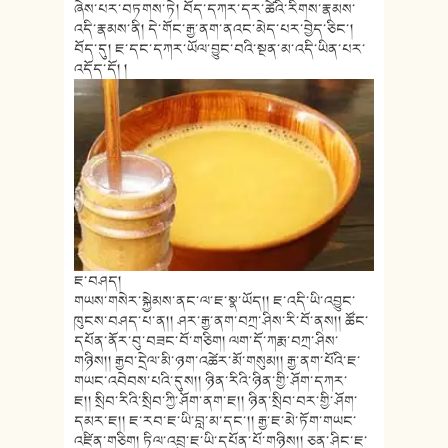
ཞེས་པར་བཏགས་ཏེ། བོད་དཀར་དར་ཚེའི་རིགས་རྣམས་
འདི་རྣམས་ནི། དེ་གོང་རྒྱ་ནག་ནའང་མེད་པར་བྱེད་ཅིང་།
བོད་དུ། ཇ་དང་དཀར་ཡོལ་བྱུང་བའི་སྔན་མ་འདི་ཡིན་པར་
འདོད་དོ། །
ཇ་བཤད།
གཡས་གསེར་སྐྱེམས་ནང་ལ་ཇ་སྣ་ཡོད།། ཇ་འདི་ཡི་འབྱུང་
ཁུངས་བཤད་པ་ན།། ཤར་རྒྱ་ནག་བཀྲ་ཤིས་རི་བོ་ནས།། ཚོང་
དཔོན་ནོར་བུ་བཟང་བོ་གཅིག། ལག་དོ་ཀརྨ་བཀྲ་ཤིས་
གཉིས།། རྒྱབ་དྲེལ་མི་ཉག་འཚེར་མོ་གསུམ།། རྒྱ་ནག་པོའི་ཇ་
གཡང་འབེབས་པའི་དུས།། ཉིན་རིའི་ཉིན་གྱི་ཤོག་དཀར་
ཇ།། སྲིབ་རིའི་སྲིབ་ཀྱི་ཤོག་ནག་ཇ།། ཉིན་སྲིབ་བར་གྱི་ཤོག་
དམར་ཇ།། ཇ་རབ་ཇ་ཡི་བླ་མ་དང་།། རྒྱ་ཇ་མེ་ཏོག་གཡང་
འཛིན་གཅིག། ཏིལ་འབྲུ་ཇ་ཡི་དཔོན་པོ་གཉིས།། ཅན་ཤིང་ཇ་