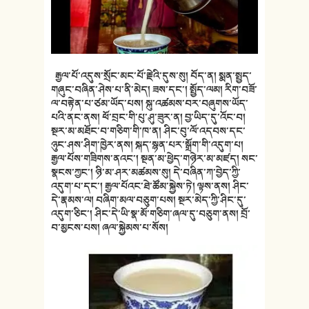
རྒྱལ་པོ་འདུས་སྲོང་མང་པོ་རྗེའི་དུས་སུ། བོད་ན། སྨན་སྤྱད་
གཞུང་བཞིན་ཤེས་པ་ནི་མེད། ཟས་དང་། སྤྱོད་ལམ། རིག་བཟོ་
ལ་བརྟེན་པ་ཙམ་ཡོད་པས། སྐུ་འཚམས་བར་བཞུགས་ཡོད་
པའི་ནང་ནས། ཕོ་བྲང་གི་པུ་ཤུ་ཟུར་ན། བྱ་ཡིད་དུ་འོང་བ།
སྔར་མ་མཐོང་བ་གཅིག་གི་ཁ་ན། ཤིང་བུ་ལོ་འདབས་དང་
ཉུང་ཤས་ཤིག་ཁྱེར་ནས། སྐད་སྙན་པར་སྒྲོག་གི་འདུག་པ།
རྒྱལ་པོས་གཟིགས་ནའང་། སྔན་མ་ཕྱེད་གཉེར་མ་མཛད། སང་
སྣངས་ཀྱང་། ཉི་མ་ཤར་མཚམས་སུ། དེ་བཞིན་ཀ་བྱེད་ཀྱི་
འདུག་པ་དང་། རྒྱལ་པོའང་ཐེ་ཚོམ་སྐྱེས་ཏེ། ལྟས་ནས། ཤིང་
དེ་རྣམས་ལ། བཞིག་མལ་བཅུག་པས། སྔར་མེད་ཀྱི་ཤིང་དུ་
འདུག་ཅིང་། ཤིང་དེ་ཡི་སྣ་མོ་གཅིག་ཞལ་དུ་བཅུག་ནས། བྲོ་
བ་མྱངས་པས། ཞལ་སྐྱེམས་པ་སོས།