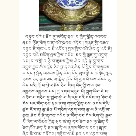
བཏུང་བའི་མཆོག་ཏུ་མངོན་ནས། ད་ཁྱེད་བློན་འབངས་
རྣམས་ཉོན་ཅིག ང་ན་བའི་སྐབས་འདིར་། གཞན་གྱི་བཟའ་
བཏུང་ནི་གང་ཡང་མི་འདོད་། བྱས་ཁྱེར་བའི་ཤིང་བུ་འདི་ནི།
བཏུང་བའི་མཆོག་ལུས་ཀྱིས་གསོས། ནད་ཀྱི་སྨན་དུ་འདུག་
པས། ང་ལ་གློ་བ་ཉེ་བ་རྣམས་ཀྱིས། ཤིང་འདི་ལྟ་བུ་གར་
འདུག་ཀྱང་ཚོལ་བྱོན་ཅིག བྱ་དགའ་ཆེན་པོ་བྱེད་དོ་གསུངས་
པ་དང་། བློན་འབངས་བྱིན་པོས། བོད་ཡུལ་གྱི་ས་ཆ་སྟོད་སྨད་
ཐམས་ཅད་རྩལ་ཡང་མ་རྙེད། བློན་པོ། རྒྱལ་པོ་ལས་བསམ་རུ་
མེད་པའི། གློ་བ་ཉེ་བཤོས་ཅིག་གིས། བོད་ཀྱི་ས་མཐའ་
འཁྱམས་འཁྱམས་པས། རྒྱ་ནགས་འཐུབ་པོ། སྨུག་ལིང་ངེ་བ་
མཐོང་པ་གཅིག་ཏུ་སླེབ་སྟེ། ཕ་ཀི་འདྲ་བའི་གསེབ་ན། ཤིང་དེ་
ངེས་པར་ཡོད་དམ་སྙམ་ནས། གཏད་ཕྱིན་པས། ནགས་དེའི་
ཚུར་རོལ་ན། ཆུ་ཆེན་པོ་གཅིག་འདུག་པས། ཆུ་ལ་ནི་འགྲོ་མ་
ནུས། ཤིང་དེ་ནི་ནགས་གསེབ་ན་ཡོད་པར་ངེས་རིག་སྟེ། རྒྱལ་
པོ་ཡིད་ལ་སེམས་ཀྱིན་སྡད་ཙ་ན། དར་ཅིག་ནས་ཉ་ཆེན་པོ་
ཅིག་ཁོའི་ཐད་དེ་ནས་ཆུ་དེ་ལ་ཞུགས་སོང་པ་དང་། ཆུ་ཁ་
ཞེང་ཆེ་བ་མ་གཏོགས། གཏིང་ལ་མི་ནུབ་པར་འདུག་པས།