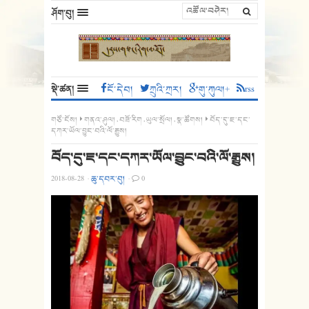
ཤོག་བུ།
སྡེ་ཚན།
ངོ་དེབ།
ཀྲུའི་ཀྲར།
གུ་ཀུལ།+
rss
གཙོ་ངོས།
གནའ་ཤུལ།
,
བཟོ་རིག
,
ཡུལ་སྲོལ།
,
སྣ་ཚོགས།
བོད་དུ་ཇ་དང་
དཀར་ཡོལ་བྱུང་བའི་ལོ་རྒྱུས།
བོད་དུ་ཇ་དང་དཀར་ཡོལ་བྱུང་བའི་ལོ་རྒྱུས།
2018-08-28
·
ཆུ་དབར་བུ།
·
0