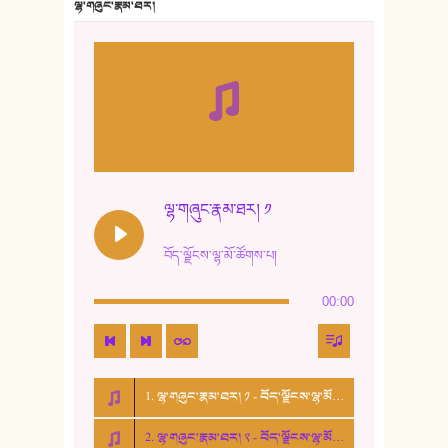
ལྷ་གཞུང་རྣམ་ཐར།
8. ཆང་གཞས།
9. ཆང་གཞས། ༢
10. ཆང་གཞས། ༣
11. ལོ་གསར།
12. ལོ་གསར། ༢
ལྷ་གཞུང་རྣམ་ཐར། ༡
13. ཆུང་འདྲིས། - ཟླ་སྒྲོན།
བོད་ལྗོངས་ལྷ་མོ་ཚོགས་པ།
14. སྙིང་རྗེ་མོ། - ཚེ་འགྱུར་མེད།
00:00
15. ཤམ་པ་ལ་ཡི་སྲས་མོ།
16. ལྷ་བུ་དར་བུ།
1. ལྷ་གཞུང་རྣམ་ཐར། ༡ - བོད་ལྗོངས་ལྷ་མོ་ཚོགས་པ།
17. ང་བོད་པ་ཡིན། - ཕུར་བུ་རྣམ་རྒྱལ།
2. ལྷ་གཞུང་རྣམ་ཐར། ༢ - བོད་ལྗོངས་ལྷ་མོ་ཚོགས་པ།
18. ང་ལ་བྱམས་པའི་ཨ་མ།