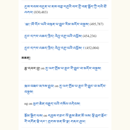
40. ང་ཚོ་ཕན་ཚུན་མཇལ་ནས། - ཟླ་སྒྲོན།
དུས་རབས་བདུན་པ་ནས་བཅུ་དགུའི་བར་གྱི་བརྡ་སྤྲོད་ཀྱི་དཔེ་ཐོ་
41. མཚན་ཚོགས་ཞབས་བྲོ་སྣ་མང་། - བོད་གཞས་ཕྱོགས་བསྒྲིགས།
འགའ།
(830,483)
༄༅། །བོ་དོང་པའི་བསྟན་པ་བྱུང་རིམ་མདོར་བསྡུས།
(495,787)
དུང་དཀར་འཆད་ཁྲིད། ལེའུ་དགུ་པའི་འཕྲོས།
(454,236)
དུང་དཀར་འཆད་ཁྲིད། ལེའུ་དགུ་པའི་འཕྲོས། ༢
(452,004)
མཆན།
ཆུ་དབར་བུ།
on
རུ་ལག་གྲོམ་པ་རྒྱང་གི་བྱུང་བ་མདོར་བསྡུས།
སྐལ་བཟང་མཁས་གྲུབ།
on
རུ་ལག་གྲོམ་པ་རྒྱང་གི་བྱུང་བ་མདོར་
བསྡུས།
ng
on
ཕྱག་ཆེན་བརྒྱུད་པའི་གསོལ་འདེབས།
རྩོམ་སྒྲིག་པས།
on
དབུས་གཙང་ལོ་རྒྱུས་ཆེན་མོ་ལས། ལྷོ་བྲག་རྫོང་
གི་དགོན་སྡེ་དང་། གྲགས་ཅན་མི་སྣ། གནའ་ཤུལ།