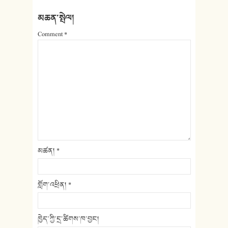
མཆན་སྤེལ།
Comment
*
མཚན།
*
གློག་འཕྲིན།
*
ཁྱེད་ཀྱི་དྲ་ཚིགས་ཁ་བྱང།