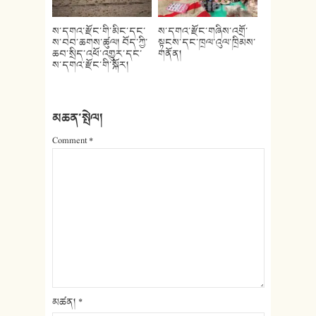
ས་དགའ་རྫོང་གི་མིང་དང་
ས་དགའ་རྫོང་གཞིས་འགྲོ་
ས་བབ་ཆགས་ཚུལ། བོད་ཀྱི་
སྟངས་དང་ཁྲལ་འུལ་ཁྲིམས་
ཆབ་སྲིད་འཕོ་འགྱུར་དང་
གནོན།
ས་དགའ་རྫོང་གི་སྐོར།
མཆན་སྤེལ།
Comment
*
མཚན།
*