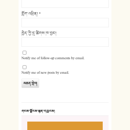
གློག་འཕྲིན།
*
ཁྱེད་ཀྱི་དྲ་ཚིགས་ཁ་བྱང།
Notify me of follow-up comments by email.
Notify me of new posts by email.
གངས་ལྗོངས་སྙན་དབྱངས།