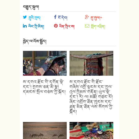
བརྒྱུད་སྐུལ།
ཀྲུའི་ཀྲར།
ངོ་དེབ།
གུ་ཀུལ།+
ལིང་ཀྲི་ཨིན།
པིན་ཀྲིའ་ས།
གློག་འཕྲིན།
ཁྱེད་ལ་འོས་སྦྱོར།
ས་དགའ་རྫོང་གི་དགོན་སྡེ་
ས་དགའ་རྫོང་གི་རྫོང་
དང་། གྲགས་ཅན་མི་སྣ།
གཞིས་འགྲོ་སྟངས་དང་ཁྲལ་
དམངས་སྲོལ་བཅས་ཀྱི་སྐོར།
འུལ་ཁྲིམས་གནོན། ཡུལ་སྡེ་
དང་། རི། ལ། མཚོ། གཙང་པོ།
ཞིང་འབྲོག་ཐོན་ཁུངས་དང་
ཐུན་མིན་ཐོན་ལས་སོགས་ཀྱི་
སྐོར།