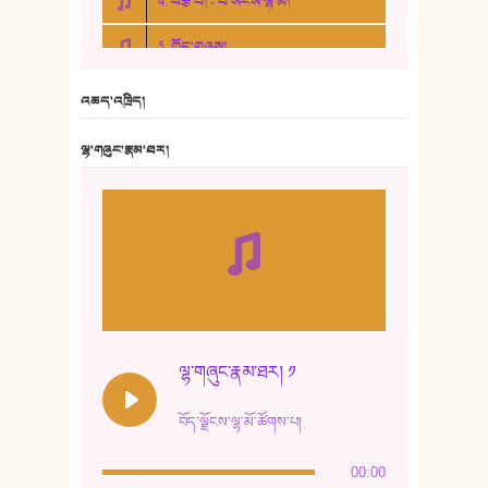
4. བརྩེ་བ། - པ་སངས་ལྷ་མོ།
5. ཀོང་གཞས།
6. ཆོལ་གསུམ་བྲོ་གཞས། - སྒྲོན་གསལ།
འཆད་འཁྲིད།
7. ལྷག་སྒྲོན་ལགས།
ལྷ་གཞུང་རྣམ་ཐར།
8. ཆང་གཞས།
9. ཆང་གཞས། ༢
10. ཆང་གཞས། ༣
11. ལོ་གསར།
12. ལོ་གསར། ༢
ལྷ་གཞུང་རྣམ་ཐར། ༡
13. ཆུང་འདྲིས། - ཟླ་སྒྲོན།
བོད་ལྗོངས་ལྷ་མོ་ཚོགས་པ།
14. སྙིང་རྗེ་མོ། - ཚེ་འགྱུར་མེད།
00:00