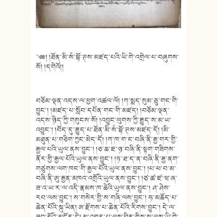
༄༅། །ཐོན་མི་སཾ་བྷོ་ཊས་མཛད་པའི་ཡི་གེ་འགྲེལ་པ་བཞུགས་
སོ། །དགེའོ།།
བཅོམ་ལྡན་འདས་ལ་ཕྱག་འཚལ་ལོ། །ཀ་སྨད་སུམ་ཅུ་གང་གི་
བྱུང་། །མཛད་པ་སློབ་དཔོན་གང་གི་མཛད། །བཅོམ་ལྡན་
འདས་ཉིད་ཀྱི་གསུངས་སོ། །འབྱུང་ལུགས་ཀྱི་རྒྱུད་ས་མ་ཡ་
འབྱུང་། །བོད་དུ་རྒྱུད་པ་ཐོན་མི་སཾ་བྷོ་ཊས་མཛད་དོ། །མི་
མཐུན་པ་གཅིག་ཀྱང་མེད་དོ། །ཀ་ཁ་ག་ང་བཞི་ནི་རྒྱ་གར་གྱི་
རྒྱལ་པའི་ཡུལ་ནས་བྱུང་། །ཅ་ཆ་ཇ་ཉ་བཞི་ནི་སྟག་གཟིགས་
ནོར་གྱི་རྒྱལ་པོའི་ཡུལ་ནས་བྱུང་། །ཏ་ཐ་ད་ན་བཞི་ནི་རྒྱ་ནག་
གཙུགས་ལག་ཁང་གི་རྒྱལ་པོའི་ཡུལ་ནས་བྱུང་། །པ་ཕ་བ་མ་
བཞི་ནི་ཨུ་རྒྱན་མཁའ་འགྲོའི་ཡུལ་ནས་བྱུང་། །ཙ་ཚ་ཛ་ཝ་ཞ་
ཟ་འ་ཡ་ར་ལ་འདི་རྣམས་ཁ་ཆེའི་ཡུལ་ནས་བྱུང་། ཤ་ཤེས་
རབ་ལས་བྱུང་། ས་གསེར་གྱི་ས་གཞི་ལས་བྱུང་། ཧ་མཆོད་པ་
ཆེན་པོའི་སྐུ་ཡིན། ཨ་རྫོགས་པ་ཆེན་པོའི་རིགས་བྱུང་། དེ་ལ་
ཟབ་མོའི་མངོན་དེ། མ་འགྱུར་པ་ལས་བྱིན་གྱིས་སྒྲ་ལས་ཡི་གེ་