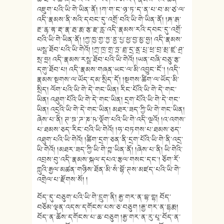
འཇུག་པའི་ཡི་གེ་ཡིན་ནོ། །ཀ་ག་ང་ཉ་ཏ་ད་ན་པ་བ་མ་ཙ་ལ་
འདི་རྣམས་ནི་སའི་དབང་དུ་འགྲོ་བའི་ཡི་གེ་ཡིན་ནོ། །རྐ་རྒ་
རྔ་རྙ་རྟ་རྡ་རྣ་རྦ་རྨ་རྩ་རྫ་རླ་འདི་རྣམས་རའི་དབང་དུ་འགྲོ་
བའི་ཡི་གེ་ཡིན་ནོ། །ཀྱ་ཁྱ་གྱ་ཏྱ་ནྱ་པྱ་ཕྱ་བྱ་མྱ་ཧྱ། འདི་རྣམས་
ཡསྠ་ཐོབ་པའི་ཡི་གེའོ། །ཀྲ་ཁྲ་གྲ་ཏྲ་ཐྲ་དྲ་ནྲ་པྲ་ཕྲ་བྲ་མྲ་ཛྲ་ཤྲ་
སྲ་ཧྲ། འདི་རྣམས་རསྠ་ཐོབ་པའི་ཡི་གེའོ། །ཡན་བཞི་བཅུ་རྩ་
དགུ་ཐོབ་པ། འདི་རྣམས་གཞན་ཡང་ལ་མི་འབྱུང་ངོ་། །འདི་
རྣམས་སྔགས་ལ་ཡོད་དམ་སྲིད་དོ། །སྔགས་ཚིག་ལ་ཡོད་མི་
སྲིད། ལོག་པའི་ཡི་གེ་དེ་གང་ཡིན། རིང་པོའི་ཡི་གེ་དེ་གང་
ཡིན། འཐུག་པོའི་ཡི་གེ་དེ་གང་ཡིན། དྲག་པོའི་ཡི་གེ་དེ་གང་
ཡིན། འདྲའི་ཡི་གེ་དེ་གང་ཡིན། མཐར་ཟད་ཀྱི་ཡི་གེ་གང་ཡིན།
ཞེས་པ་ནི། ཊ་ཋ་ཌ་ཎ་ཥ་ལྡོག་པའི་ཡི་གེ་འདི་ལྔའོ། །འ་འགས་
པ་ཐམས་ཅད་རིང་བའི་ཡི་གེའོ། །ཧ་བཏགས་པ་ཐམས་ཅད་
འཐུག་པའི་ཡི་གེའོ། །ཚིག་དྲག་ཅན་ནི་དྲག་པོའི་ཡི་གེ་ནི་འདྲ་
ཡི་གེའོ། །མཐར་ཟད་ཀྱི་ཡི་གེ་ཀྵ་ཡིན་ནོ། །ཞེས་པ་ནི། ཡི་གེའི་
འབྲས་བུ་འདི་རྣམས་སྐལ་དཔའ་རྩལ་གསང་དང་། ཅོག་རོ་
ཀླུའི་རྒྱལ་མཚན་གཉིས་ཐོན་མི་སཾ་བྷོ་ཊས་མཛད་པའི་ཡི་གེ་
འགྲེལ་པ་རྫོགས་སོ། །
བོད་དུ་བཅུག་པའི་ཡི་གེ་དྲུག་ནི། རྒྱ་གར་ན་བྷ་གྷ། བོད་
བཅོམ་ལྡན་འདས་དགོངས་པས་ཅ་བཅུག །རྒྱ་གར་ན་དྷརྨ།
བོད་ན་ཆོས་དགོངས་པ་ཆ་བཅུག །རྒྱ་གར་ན་རུ་པཱ་བོད་ན་