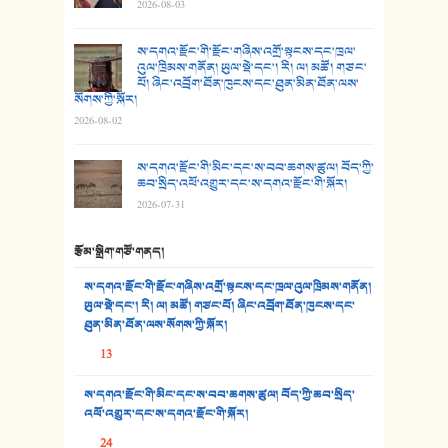
2026-08-03
26. ཨ་མའི་ཐང་ཁུག
27. ལྕེ་བདེ་ཞོལ་གྱི་པང་གདན།
ས་དགའ་རྫོང་གི་རྫོང་གཞིས་འགྲོ་སྟངས་དང་ཁྲལ་
འུལ་ཁྲིམས་གནོན། ཡུལ་སྡེ་དང་། རི། ལ། མཚོ། གཙང་
པོ། ཞིང་འབྲོག་ཐོན་ཁུངས་དང་ཐུན་མིན་ཐོན་ལས་
28. སྟོད་གཞས། - ཕན་ཐོག
སོགས་ཀྱི་སྐོར།
2026-08-02
29. རྣམ་བུ། - འཕྱོངས་ཞོལ་སྒྲོལ་མ།
ས་དགའ་རྫོང་གི་མིང་དང་ས་བབ་ཆགས་ཚུལ། བོད་ཀྱི་
30. སི་ལིང་འབྲི་མོ། - ཕན་ཐོག
ཆབ་སྲིད་འཕོ་འགྱུར་དང་ས་དགའ་རྫོང་གི་སྐོར།
2026-07-31
31. ཕ་ཡུལ་ཡར་ཀླུང་།
རྩོམ་སྒྲིག་གཙོ་གནད།
32. ཨ་མ།
ས་དགའ་རྫོང་གི་རྫོང་གཞིས་འགྲོ་སྟངས་དང་ཁྲལ་འུལ་ཁྲིམས་གནོན།
33. འཛོམས་པའི་ལམ།
ཡུལ་སྡེ་དང་། རི། ལ། མཚོ། གཙང་པོ། ཞིང་འབྲོག་ཐོན་ཁུངས་དང་
ཐུན་མིན་ཐོན་ལས་སོགས་ཀྱི་སྐོར།
34. ཉི་མ་སེམས་ལ་ཞོག་དང་། - ཟླ་སྒྲོན།
13
35. ང་ཚོ་ཕན་ཚུན་མཇལ་ནས། - ཟླ་སྒྲོན།
ས་དགའ་རྫོང་གི་མིང་དང་ས་བབ་ཆགས་ཚུལ། བོད་ཀྱི་ཆབ་སྲིད་
འཕོ་འགྱུར་དང་ས་དགའ་རྫོང་གི་སྐོར།
36. ཟླ་གཞོན་སྙན་དབྱངས། - ཟླ་སྒྲོན།
24