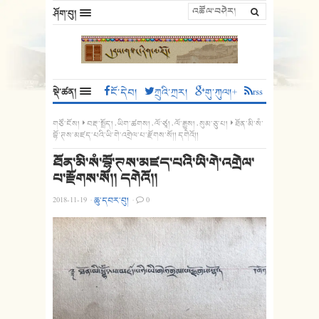
ཤོག་བུ།
སྡེ་ཚན།
ངོ་དེབ།
ཀྲུའི་ཀྲར།
གུ་ཀུལ།+
rss
གཙོ་ངོས།
བརྡ་སྤྲོད།
,
ཡིག་ཚགས།
,
ལོ་ཙཱ།
,
ལོ་རྒྱུས།
,
སུམ་ཅུ་པ།
ཐོན་མི་སཾ་
བྷོ་ཊས་མཛད་པའི་ཡི་གེ་འགྲེལ་པ་རྫོགས་སོ།། དགེའོ།།
ཐོན་མི་སཾ་བྷོ་ཊས་མཛད་པའི་ཡི་གེ་འགྲེལ་
པ་རྫོགས་སོ།། དགེའོ།།
2018-11-19
·
ཆུ་དབར་བུ།
·
0