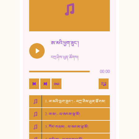
ཨ་མའི་ཕྱག་ཟུང་།
བཀྲ་ཤིས་ཕུན་ཚོགས།
00:00
1. ཨ་མའི་ཕྱག་ཟུང་། - བཀྲ་ཤིས་ཕུན་ཚོགས།
2. ཨ་མ། - པ་སངས་ལྷ་མོ།
3. ཀོང་གཞས། - པ་སངས་ལྷ་མོ།