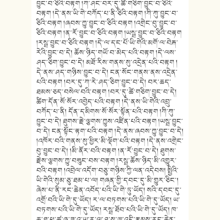
བྱུང་བ་ཅིའི་བརྟག །ཀ་ཤང་བར་དུ་ཚི་གཅིག་བྱུང་བ་ཅིའི་
བརྟག །དེ་ནས་ཡི་གེ་བཀོད་པ་ནི་ཅིའི་བརྟག །ཀི་ཀུ་བྱུང་བ་
ཅིའི་བརྟག །ཞབས་ཀྱུ་བྱུང་བ་ཅིའི་བརྟག །འགྲེང་བུ་བྱུང་བ་
ཅིའི་བརྟག །ན་རོ་བྱུང་བ་ཅིའི་བརྟག །ཡསྠ་བྱུང་བ་ཅིའི་བརྟག
།རསྠ་བྱུང་བ་ཅིའི་བརྟག །དེ་ལ་དང་པོ་ཡི་གེའི་མགོ་ལ་བེརྐ་
རེའི་བྱུང་བ་དེ། ཆོས་ཉིད་གཡོ་བ་མེད་པའི་བརྟག །དེ་ལས་
ཤད་ཅིག་བྱུང་བ་དེ། མཐོ་རིས་གནས་སུ་འདྲེན་པའི་བརྟག །
དེ་ནས་ཤད་གཉིས་བྱུང་བ་དེ། ངན་སོང་གནས་ནས་འདྲེན་
པའི་བརྟག །བར་དུ་ཀ་རེ་ཤད་ཅིག་བྱུང་བ་དེ། བར་ཆད་
ཐམས་ཅད་བསེལ་བའི་བརྟག །བར་དུ་ཚེ་གཅིག་བྱུང་བ་དེ།
ཚིག་དོན་སོ་སོར་འབྱེད་པའི་བརྟག །དེ་ནས་ཡི་གེའི་འབྲུ་
བཀོད་པ་ནི། དོན་དམིགས་སོ་སོར་སྟོན་པའི་བརྟག །ཀི་ཀུ་
བྱུང་བ་དེ། ཐུགས་རྗེ་ལྕགས་ཀྱུས་འཛིན་པའི་བརྟག །ཡསྠ་བྱུང་
བ་དེ། ངན་སྟོང་རྟག་པའི་བརྟག །དེ་ནས་ཞབས་ཀྱུ་བྱུང་བ་དེ།
།འཁོར་བའི་གནས་སུ་ཕྱིར་མི་ལྡོག་པའི་བརྟག །དེ་ནས་འགྲེང་
བུ་བྱུང་བ་དེ། །མི་ནོར་བའི་བརྟག །ན་རོ་བྱུང་བ་དེ། ཐུགས་
རྗེས་ལྕགས་ཀྱུ་བཟུུང་བས་བརྟག །རསྠ་ཆོས་ཉིད་མི་འགྱུར་
བའི་བརྟག །འབྲེལ་འདོག་བཅུ་གཉིས་ཀྱི་ལན་འདེབས། སྤྱིའི་
ཡི་གེའི་སུམ་ཅུ་ཐམ་པ་ལ། གཞན་གྱི་དབང་དུ་མི་གྱུར་ཅིང་།
ཞེས་པ་ནི་རང་ཆེན་འབོད་པའི་ཡི་གེ་ཏུ་ཡོད། སའི་དབང་དུ་
འགྲོ་བའི་ཡི་གེ་དུ་ཡོད། ར་ལ་བཏགས་པའི་ཡི་གེ་དུ་ཡོད། ཡ་
བཏགས་པའི་ཡི་གེ་དུ་ཡོད། རསྠ་ཐོབ་པའི་ཡི་གེ་དུ་ཡོད། ཁ་
ཆ་ཐ་ཕ་ཚ་ཞ་ཟ་འ་ཡ་ར་ལ་ཤ་ས་ཨ་འདི་རྣམས་རང་ཆེན་