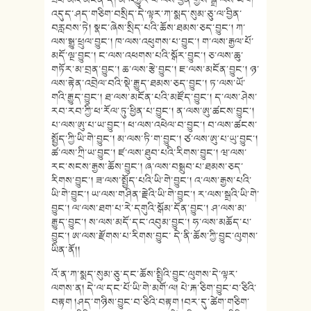
འདུད་ཤད་གཅིག་བསྲིད་དེ་ལྟར་ཀ་སྨད་སུམ་ཅུ་ལ་བྱིན་
བརླབས་ཏེ། སྣང་ཞེས་སྲིད་པའི་ཆོས་ཐམས་ཅད་བྱུང་། ཀ་
ལས་སྒྱུ་ཕྲུལ་བྱུང་། ཁ་ལས་འཕུགས་པ་བྱུང་། ག་ལས་རྒྱལ་པོ་
མདོ་ལྔ་བྱུང་། ང་ལས་འཕགས་པའི་སྒོར་བྱུང་། ཅ་ལས་ཆུ་
གཏོར་མ་བྲན་བྱུང་། ཆ་ལས་རྩེ་བྱུང་། ཇ་ལས་མངོན་བྱུང་། ཉ་
ལས་རྟེན་འབྲེལ་བའི་སྡེ་རྒྱུད་ཐམས་ཅད་བྱུང་། ཏ་ལས་ཡོ་
གའི་རྒྱུད་བྱུང་། ཐ་ལས་མངོན་པའི་མཛོད་བྱུང་། ད་ལས་ཤེས་
རབ་རབ་ཀྱི་ཕ་རོལ་ཏུ་ཕྱིན་པ་བྱུང་། ན་ལས་ཨུ་ཚངས་བྱུང་།
པ་ལས་ཨུ་པ་ཡ་བྱུང་། ཕ་ལས་འཕེལ་བ་བྱུང་། བ་ལས་ཚངས་
སྤྱོད་ཀྱི་ཡི་གེ་བྱུང་། མ་ལས་ཏི་ག་བྱུང་། ཙ་ལས་ཨུ་པ་ཡུ་བྱུང་།
ཚ་ལས་ཀྲི་ཡ་བྱུང་། ཛ་ལས་ཐུབ་པའི་རིགས་བྱུང་། ཝ་ལས་
རང་སངས་རྒྱས་ཆོས་བྱུང་། ཞ་ལས་བསྒྲུབ་པ་ཐམས་ཅད་
རིགས་བྱུང་། ཟ་ལས་སྤྱོད་པའི་ཡི་གེ་བྱུང་། འ་ལས་རྒྱས་པའི་
ཡི་གེ་བྱུང་། ཡ་ལས་གཤིན་རྗེའི་ཡི་གེ་བྱུང་། ར་ལས་སྒྲའི་ཡི་གེ་
བྱུང་། ལ་ལས་ཐག་པ་རེ་དགུའི་སྒོམ་དོན་བྱུང་། ཤ་ལས་མ་
རྒྱུད་བྱུང་། ས་ལས་མདོ་དང་འབུམ་བྱུང་། ཧ་ལས་མཆོད་པ་
བྱུང་། ཨ་ལས་རྫོགས་པ་རིགས་བྱུང་ དེ་ནི་ཆོས་ཀྱི་བྱུང་ལུགས་
ཡིན་ནོ།།
འོ་ན་ཀ་སྨད་སུམ་ཅུ་དང་ཆོས་སྤྱིའི་བྱུང་ལུགས་དེ་ལྟར་
ལགས་ན། དེ་ལ་དང་པོ་ཡི་གེ་མགོ་ལ། པེ་རྐ་ཅིག་བྱུང་བ་ཅིའི་
བརྟག །ཤད་གཉིས་བྱུང་བ་ཅིའི་བརྟག །བར་དུ་ཚེག་གཅིག་