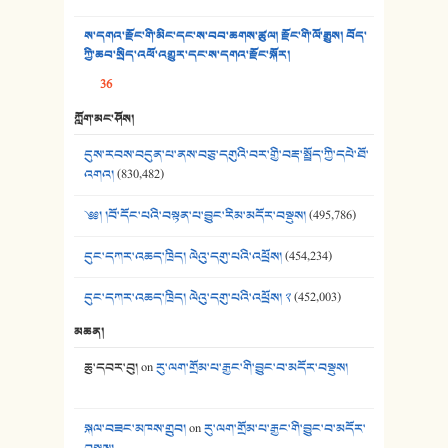
37. མཚོ་སྔོན་པོ། - ཟླ་སྒྲོན།
ས་དགའ་རྫོང་གི་མིང་དང་ས་བབ་ཆགས་ཚུལ། རྫོང་གི་ལོ་རྒྱུས། བོད་
38. ཡབ་ཡུམ། - ཟླ་སྒྲོན།
ཀྱི་ཆབ་སྲིད་འཕོ་འགྱུར་དང་ས་དགའ་རྫོང་སྐོར།
36
39. དྲིལ་བུའི་སྐལ་སྒྲ། - ཟླ་སྒྲོན།
ཀློག་མང་ཤོས།
40. ང་ཚོ་ཕན་ཚུན་མཇལ་ནས། - ཟླ་སྒྲོན།
དུས་རབས་བདུན་པ་ནས་བཅུ་དགུའི་བར་གྱི་བརྡ་སྤྲོད་ཀྱི་དཔེ་ཐོ་
41. མཚན་ཚོགས་ཞབས་བྲོ་སྣ་མང་། - བོད་གཞས་ཕྱོགས་བསྒྲིགས།
འགའ།
(830,482)
༄༅། །བོ་དོང་པའི་བསྟན་པ་བྱུང་རིམ་མདོར་བསྡུས།
(495,786)
དུང་དཀར་འཆད་ཁྲིད། ལེའུ་དགུ་པའི་འཕྲོས།
(454,234)
དུང་དཀར་འཆད་ཁྲིད། ལེའུ་དགུ་པའི་འཕྲོས། ༢
(452,003)
མཆན།
ཆུ་དབར་བུ།
on
རུ་ལག་གྲོམ་པ་རྒྱང་གི་བྱུང་བ་མདོར་བསྡུས།
སྐལ་བཟང་མཁས་གྲུབ།
on
རུ་ལག་གྲོམ་པ་རྒྱང་གི་བྱུང་བ་མདོར་