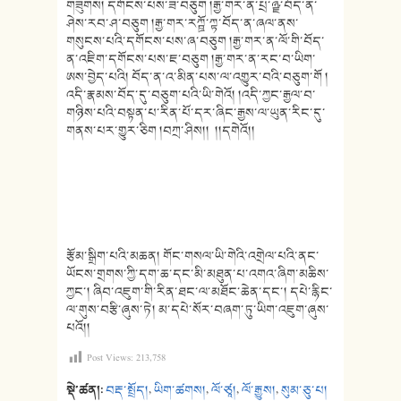
གཟུགས། དགོངས་པས་ཟ་བཅུག །རྒྱ་གར་ན་པྲ་ཉྫ་བོད་ན་
ཤེས་རབ་ཤ་བཅུག །རྒྱ་གར་རཀྛོ་ཀྟ་བོད་ན་ཞལ་ནས་
གསུངས་པའི་དགོངས་པས་ཞ་བཅུག །རྒྱ་གར་ན་ལོ་གི་བོད་
ན་འཇིག་དགོངས་པས་ཇ་བཅུག །རྒྱ་གར་ན་རང་བ་ཡིག་
ཨས་བྱེད་པའི། བོད་ན་འ་མིན་པས་ལ་འགྱུར་བའི་བཅུག་གོ །
འདི་རྣམས་བོད་དུ་བཅུག་པའི་ཡི་གེའོ། །འདི་ཀྱང་རྒྱལ་བ་
གཉིས་པའི་བསྟན་པ་རིན་པོ་དར་ཞིང་རྒྱས་ལ་ཡུན་རིང་དུ་
གནས་པར་གྱུར་ཅིག །བཀྲ་ཤིས།། །།དགེའོ།།
རྩོམ་སྒྲིག་པའི་མཆན། གོང་གསལ་ཡི་གེའི་འགྲེལ་པའི་ནང་
ཡོངས་གྲགས་ཀྱི་དག་ཆ་དང་མི་མཐུན་པ་འགའ་ཞིག་མཆིས་
ཀྱང་། ཞིབ་འཇུག་གི་རིན་ཐང་ལ་མཐོང་ཆེན་དང་། དཔེ་རྙིང་
ལ་གུས་བརྩི་ཞུས་ཏེ། མ་དཔེ་སོར་བཞག་ཏུ་ཡིག་འཇུག་ཞུས་
པའོ།།
Post Views:
213,758
སྡེ་ཚན།:
བརྡ་སྤྲོད།
,
ཡིག་ཚགས།
,
ལོ་ཙཱ།
,
ལོ་རྒྱུས།
,
སུམ་ཅུ་པ།