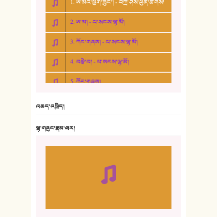
1. ཨ་མའི་ཕྱག་ཟུང་། - བཀྲ་ཤིས་ཕུན་ཚོགས།
2. ཨ་མ། - པ་སངས་ལྷ་མོ།
3. ཀོང་གཞས། - པ་སངས་ལྷ་མོ།
4. བརྩེ་བ། - པ་སངས་ལྷ་མོ།
5. ཀོང་གཞས།
6. ཆོལ་གསུམ་བྲོ་གཞས། - སྒྲོན་གསལ།
འཆད་འཁྲིད།
7. ལྷག་སྒྲོན་ལགས།
ལྷ་གཞུང་རྣམ་ཐར།
8. ཆང་གཞས།
9. ཆང་གཞས། ༢
10. ཆང་གཞས། ༣
11. ལོ་གསར།