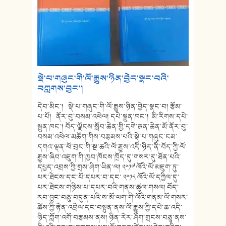
སྡེ་པ་གཞུང་གི་ལོ་རྒྱུས་ཉིན་བྱེད་སྣང་བའི་
བཀླགས་བྱང་།
དེབ་མིང་། སྡེ་པ་གཞུང་གི་ལོ་རྒྱུས་ཉིན་བྱེད་སྣང་བ། རྩོམ་
པ་པོ། ནོར་བུ་བསམ་འཕེལ། དཔེ་སྐྲུན་ཁང་། མི་རིགས་དཔེ་
སྐྲུན་ཁང་། བོད་ལྗོངས་སློབ་ཆེན་གྱི་དགེ་རྒན་ཆེན་མོ་ནོར་བུ་
བསམ་འཕེལ་མཆོག་གིས་བརྩམས་པའི་སྡེ་པ་གཞུང་ངམ་
དགའ་ལྡན་ཕོ་བྲང་གི་སྔ་ཆའི་ལོ་རྒྱུས་འདི་ཉིད་ནི་བོད་ཀྱི་ལོ་
རྒྱུས་ཞིབ་འཇུག་གི་ཁྱབ་ཁོངས་ཁྲོད་དུ་གསར་དུ་ཐོན་པའི་
དཔྱད་འབྲས་ཀྱི་གྲས་ཤིག་ཡིན་ལ། ༢༠༡༧ ལོའི་ལོ་མཇུག་ཏུ་
པར་ཐེངས་དང་པོ་དཔར་བ་དང་ ༢༠༡༨ ལོའི་ལོ་དཀྱིལ་དུ་
པར་ཐེངས་གཉིས་པ་དཔར་བའི་གནས་ཚུལ་གསལ། བོད་
རབ་བྱུང་བཅུ་བདུན་པའི་ས་མོ་ཕག་གི་ལོའི་གནམ་ལོ་གསར་
ཚེས་ཀྱི་རྟེན་འབྲེལ་དང་བསྟུན་ནས་ལོ་རྒྱུས་ཀྱི་དཔེ་ཆ་འདི་
ཉིད་ཀློག་འགོ་བརྩམས་ནས། ཉིན་རེར་ཤོག་གྲངས་བཅུ་ནས་