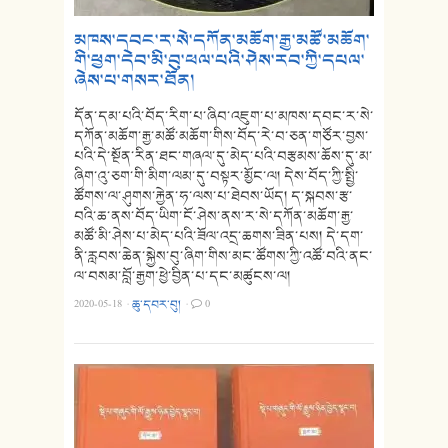
མཁས་དབང་ར་སེ་དཀོན་མཆོག་རྒྱ་མཚོ་མཆོག་
གི་ཕྱག་དེབ་མི་བུ་ཕལ་པའི་ཤེས་རབ་ཀྱི་དཔལ་
ཞེས་པ་གསར་ཐོན།
དོན་དམ་པའི་བོད་རིག་པ་ཞིབ་འཇུག་པ་མཁས་དབང་ར་སེ་
དཀོན་མཆོག་རྒྱ་མཚོ་མཆོག་གིས་བོད་རེ་བ་ཅན་གཙོར་བྱས་
པའི་དེ་སྔོན་རིན་ཐང་གཞལ་དུ་མེད་པའི་བརྩམས་ཆོས་དུ་མ་
ཞིག་འུ་ཅག་གི་མིག་ལམ་དུ་བསྟར་མྱོང་ལ། དེས་བོད་ཀྱི་སྤྱི་
ཚོགས་ལ་ཤུགས་རྐྱེན་ཧ་ལས་པ་ཐེབས་ཡོད། ད་སྐབས་རྩ་
བའི་ཆ་ནས་བོད་ཡིག་ངོ་ཤེས་ནས་ར་སེ་དཀོན་མཆོག་རྒྱ་
མཚོ་མི་ཤེས་པ་མེད་པའི་ཟོལ་འདྲ་ཆགས་ཟིན་པས། དེ་དག་
ནི་རླབས་ཆེན་སྐྱེས་བུ་ཞིག་གིས་མང་ཚོགས་ཀྱི་འཚོ་བའི་ནང་
ལ་བསམ་བློ་རྒྱག་ཕྱེ་བྱིན་པ་དང་མཚུངས་ལ།
2020-05-18
·
ཆུ་དབར་བུ།
·
0