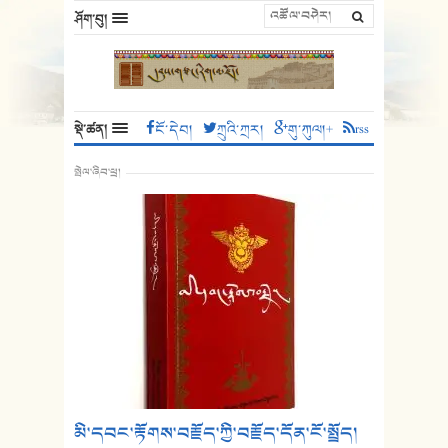
ཤོག་བུ།
སྡེ་ཚན།
ངོ་དེབ།
ཀྲུའི་ཀྲར།
གུ་ཀུལ།+
rss
སྤེལ་ཞིབ་ཕྲ།
མི་དབང་རྟོགས་བརྗོད་ཀྱི་བརྗོད་དོན་ངོ་སྤྲོད།