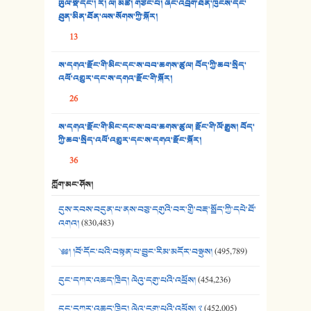
ཡུལ་སྡེ་དང་། རི། ལ། མཚོ། གཙང་པོ། ཞིང་འབྲོག་ཐོན་ཁུངས་དང་
34. ཉི་མ་སེམས་ལ་ཞོག་དང་། - ཟླ་སྒྲོན།
ཐུན་མིན་ཐོན་ལས་སོགས་ཀྱི་སྐོར།
13
35. ང་ཚོ་ཕན་ཚུན་མཇལ་ནས། - ཟླ་སྒྲོན།
ས་དགའ་རྫོང་གི་མིང་དང་ས་བབ་ཆགས་ཚུལ། བོད་ཀྱི་ཆབ་སྲིད་
36. ཟླ་གཞོན་སྙན་དབྱངས། - ཟླ་སྒྲོན།
འཕོ་འགྱུར་དང་ས་དགའ་རྫོང་གི་སྐོར།
37. མཚོ་སྔོན་པོ། - ཟླ་སྒྲོན།
26
38. ཡབ་ཡུམ། - ཟླ་སྒྲོན།
ས་དགའ་རྫོང་གི་མིང་དང་ས་བབ་ཆགས་ཚུལ། རྫོང་གི་ལོ་རྒྱུས། བོད་
ཀྱི་ཆབ་སྲིད་འཕོ་འགྱུར་དང་ས་དགའ་རྫོང་སྐོར།
39. དྲིལ་བུའི་སྐལ་སྒྲ། - ཟླ་སྒྲོན།
36
40. ང་ཚོ་ཕན་ཚུན་མཇལ་ནས། - ཟླ་སྒྲོན།
ཀློག་མང་ཤོས།
41. མཚན་ཚོགས་ཞབས་བྲོ་སྣ་མང་། - བོད་གཞས་ཕྱོགས་བསྒྲིགས།
དུས་རབས་བདུན་པ་ནས་བཅུ་དགུའི་བར་གྱི་བརྡ་སྤྲོད་ཀྱི་དཔེ་ཐོ་
འགའ།
(830,483)
༄༅། །བོ་དོང་པའི་བསྟན་པ་བྱུང་རིམ་མདོར་བསྡུས།
(495,789)
དུང་དཀར་འཆད་ཁྲིད། ལེའུ་དགུ་པའི་འཕྲོས།
(454,236)
དུང་དཀར་འཆད་ཁྲིད། ལེའུ་དགུ་པའི་འཕྲོས། ༢
(452,005)