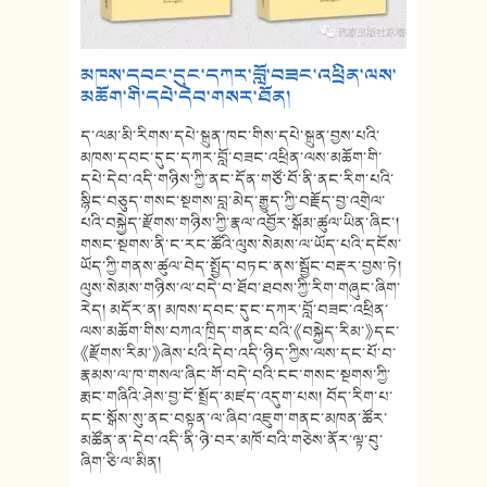
མཁས་དབང་དུང་དཀར་བློ་བཟང་འཕྲིན་ལས་
མཆོག་གི་དཔེ་དེབ་གསར་ཐོན།
ད་ལམ་མི་རིགས་དཔེ་སྐྲུན་ཁང་གིས་དཔེ་སྐྲུན་བྱས་པའི་
མཁས་དབང་དུང་དཀར་བློ་བཟང་འཕྲིན་ལས་མཆོག་གི་
དཔེ་དེབ་འདི་གཉིས་ཀྱི་ནང་དོན་གཙོ་བོ་ནི་ནང་རིག་པའི་
སྙིང་བཅུད་གསང་སྔགས་བླ་མེད་རྒྱུད་ཀྱི་བརྗོད་བྱ་འགྲེལ་
པའི་བསྐྱེད་རྫོགས་གཉིས་ཀྱི་རྣལ་འབྱོར་སྒོམ་ཚུལ་ཡིན་ཞིང་།
གསང་སྔགས་ནི་ང་རང་ཚོའི་ལུས་སེམས་ལ་ཡོད་པའི་དངོས་
ཡོད་ཀྱི་གནས་ཚུལ་བེད་སྤྱོད་བཏང་ནས་སྦྱོང་བརྡར་བྱས་ཏེ།
ལུས་སེམས་གཉིས་ལ་བདེ་བ་ཐོབ་ཐབས་ཀྱི་རིག་གཞུང་ཞིག་
རེད། མདོར་ན། མཁས་དབང་དུང་དཀར་བློ་བཟང་འཕྲིན་
ལས་མཆོག་གིས་བཀའ་ཁྲིད་གནང་བའི་《བསྐྱེད་རིམ་》དང་
《རྫོགས་རིམ་》ཞེས་པའི་དེབ་འདི་ཉིད་ཀྱིས་ལས་དང་པོ་བ་
རྣམས་ལ་ཁ་གསལ་ཞིང་གོ་བདེ་བའི་ངང་གསང་སྔགས་ཀྱི་
རྨང་གཞིའི་ཤེས་བྱ་ངོ་སྤྲོད་མཛད་འདུག་པས། བོད་རིག་པ་
དང་སྒོས་སུ་ནང་བསྟན་ལ་ཞིབ་འཇུག་གནང་མཁན་ཚོར་
མཚོན་ན་དེབ་འདི་ནི་ཉེ་བར་མཁོ་བའི་གཅེས་ནོར་ལྟ་བུ་
ཞིག་ཅི་ལ་མིན།