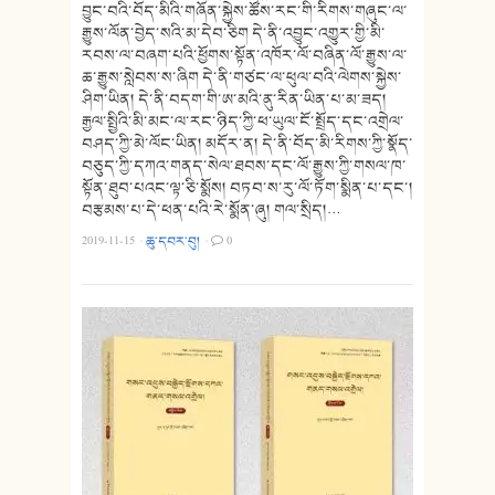
བྱུང་བའི་བོད་མིའི་གཞོན་སྐྱེས་ཚོས་རང་གི་རིགས་གཞུང་ལ་
རྒྱུས་ལོན་བྱེད་སའི་མ་དེབ་ཅིག དེ་ནི་འབྱུང་འགྱུར་གྱི་མི་
རབས་ལ་བཞག་པའི་ཕྱོགས་སྟོན་འཁོར་ལོ་བཞིན་ལོ་རྒྱུས་ལ་
ཆ་རྒྱུས་སླེབས་ས་ཞིག དེ་ནི་གཙང་ལ་ཕུལ་བའི་ལེགས་སྐྱེས་
ཤིག་ཡིན། དེ་ནི་བདག་གི་ཨ་མའི་ནུ་རིན་ཡིན་པ་མ་ཟད།
རྒྱལ་སྤྱིའི་མི་མང་ལ་རང་ཉིད་ཀྱི་ཕ་ཡུལ་ངོ་སྤྲོད་དང་འགྲེལ་
བཤད་ཀྱི་མེ་ལོང་ཡིན། མདོར་ན། དེ་ནི་བོད་མི་རིགས་ཀྱི་སྣོད་
བཅུད་ཀྱི་དཀའ་གནད་སེལ་ཐབས་དང་ལོ་རྒྱུས་ཀྱི་གསལ་ཁ་
སྟོན་ཐུབ་པའང་ལྟ་ཅི་སྨོས། བཏབ་ས་རུ་ལོ་ཏོག་སྨིན་པ་དང་།
བརྩམས་པ་དེ་ཕན་པའི་རེ་སྨོན་ཞུ། གལ་སྲིད།…
2019-11-15
·
ཆུ་དབར་བུ།
·
0