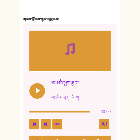
གངས་ལྗོངས་སྙན་དབྱངས།
ཨ་མའི་ཕྱག་ཟུང་།
བཀྲ་ཤིས་ཕུན་ཚོགས།
00:00