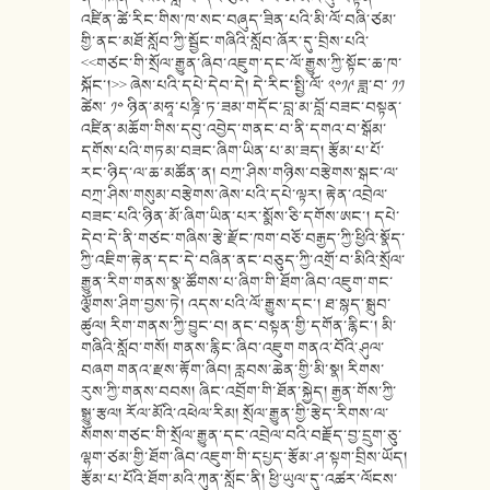
འཛིན་ཚེ་རིང་གིས་ཁ་སང་བཞུད་ཟིན་པའི་མི་ལོ་བཞི་ཙམ་
གྱི་ནང་མཐོ་སློབ་ཀྱི་སྦྱོང་གཞིའི་སློབ་ཞོར་དུ་བྲིས་པའི་
<<གཙང་གི་སྲོལ་རྒྱུན་ཞིབ་འཇུག་དང་ལོ་རྒྱུས་ཀྱི་སྟོང་ཆ་ཁ་
སྐོང་།>> ཞེས་པའི་དཔེ་དེབ་དེ། དེ་རིང་སྤྱི་ལོ་ ༢༠༡༩ ཟླ་བ་ ༡༡
ཚེས་ ༡༠ ཉིན་མཧཱ་པཎྜི་ཏ་ཟམ་གདོང་བླ་མ་བློ་བཟང་བསྟན་
འཛིན་མཆོག་གིས་དབུ་འབྱེད་གནང་བ་ནི་དགའ་བ་སྒོམ་
དགོས་པའི་གཏམ་བཟང་ཞིག་ཡིན་པ་མ་ཟད། རྩོམ་པ་པོ་
རང་ཉིད་ལ་ཆ་མཚོན་ན། བཀྲ་ཤིས་གཉིས་བརྩེགས་སྒང་ལ་
བཀྲ་ཤིས་གསུམ་བརྩེགས་ཞེས་པའི་དཔེ་ལྟར། རྟེན་འབྲེལ་
བཟང་པའི་ཉིན་མོ་ཞིག་ཡིན་པར་སྨོས་ཅི་དགོས་ཨང་། དཔེ་
དེབ་དེ་ནི་གཙང་གཞིས་རྩེ་རྫོང་ཁག་བཅོ་བརྒྱད་ཀྱི་ཕྱིའི་སྣོད་
ཀྱི་འཇིག་རྟེན་དང་དེ་བཞིན་ནང་བཅུད་ཀྱི་འགྲོ་བ་མིའི་སྲོལ་
རྒྱུན་རིག་གནས་སྣ་ཚོགས་པ་ཞིག་གི་ཐོག་ཞིབ་འཇུག་གང་
ལྕོགས་ཤིག་བྱས་ཏེ། འདས་པའི་ལོ་རྒྱུས་དང་། ཐ་སྙད་སྒྲུབ་
ཚུལ། རིག་གནས་ཀྱི་བྱུང་བ། ནང་བསྟན་གྱི་དགོན་རྙིང་། མི་
གཞིའི་སློབ་གསོ། གནས་རྙིང་ཞིབ་འཇུག གནའ་བོའི་ཤུལ་
བཞག གནའ་རྫས་རྟོག་ཞིབ། རླབས་ཆེན་གྱི་མི་སྣ། རིགས་
རུས་ཀྱི་གནས་བབས། ཞིང་འབྲོག་གི་ཐོན་སྐྱེད། རྒྱན་གོས་ཀྱི་
སྒྱུ་རྩལ། རོལ་མོའི་འཕེལ་རིམ། སྲོལ་རྒྱུན་གྱི་རྩེད་རིགས་ལ་
སོགས་གཙང་གི་སྲོལ་རྒྱུན་དང་འབྲེལ་བའི་བརྗོད་བྱ་དྲུག་ཅུ་
ལྷག་ཙམ་གྱི་ཐོག་ཞིབ་འཇུག་གི་དཔྱད་རྩོམ་ཤ་སྟག་བྲིས་ཡོད།
རྩོམ་པ་པོའི་ཐོག་མའི་ཀུན་སློང་ནི། ཕྱི་ཡུལ་དུ་འཚར་ལོངས་