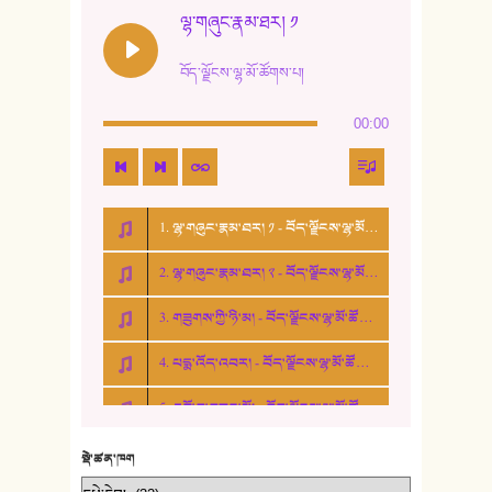
12. ལོ་གསར། ༢
ལྷ་གཞུང་རྣམ་ཐར། ༡
13. ཆུང་འདྲིས། - ཟླ་སྒྲོན།
བོད་ལྗོངས་ལྷ་མོ་ཚོགས་པ།
14. སྙིང་རྗེ་མོ། - ཚེ་འགྱུར་མེད།
00:00
15. ཤམ་པ་ལ་ཡི་སྲས་མོ།
16. ལྷ་བུ་དར་བུ།
1. ལྷ་གཞུང་རྣམ་ཐར། ༡ - བོད་ལྗོངས་ལྷ་མོ་ཚོགས་པ།
17. ང་བོད་པ་ཡིན། - ཕུར་བུ་རྣམ་རྒྱལ།
2. ལྷ་གཞུང་རྣམ་ཐར། ༢ - བོད་ལྗོངས་ལྷ་མོ་ཚོགས་པ།
18. ང་ལ་བྱམས་པའི་ཨ་མ།
3. གཟུགས་ཀྱི་ཉི་མ། - བོད་ལྗོངས་ལྷ་མོ་ཚོགས་པ།
19. ཆ་རྐྱེན་མེད་པའི་སེམས།
4. པདྨ་འོད་འབར། - བོད་ལྗོངས་ལྷ་མོ་ཚོགས་པ།
20. བསྟན་རྒྱས་གླིང་།
5. འགྲོ་བ་བཟང་མོ། - བོད་ལྗོངས་ལྷ་མོ་ཚོགས་པ།
21. ཕ་སྐད།
22. བཀྲ་ཤིས་ཁང་གསར།
སྡེ་ཚན་ཁག