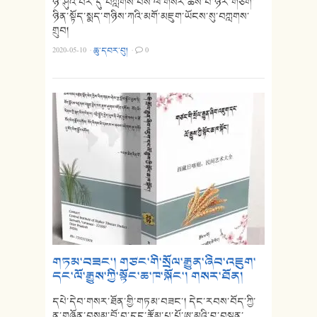
ཉི་ཤུའི་བར་དུ་བཀླགས་པས་ལོ་གསར་ཚེས་པ་ཉེར་གཅིག་
ཉིན་སྟོད་སྨད་གཉིས་ཀའི་མགོ་མཇུག་ཡོངས་སུ་བཀླགས་
གྲུབ།
2020-05-10
·
ཆུ་དབར་བུ།
·
0
གཏམ་བཟང་། གཙང་གི་སྲོལ་རྒྱུན་ཞིབ་འཇུག་
དང་ལོ་རྒྱུས་ཀྱི་སྟོང་ཆ་ཁ་སྐོང་། གསར་ཐོན།
དཔེ་དེབ་གསར་ཐོན་གྱི་གཏམ་བཟང་། དེང་རབས་བོད་ཀྱི་
ན་གཞོན་བསམ་བློ་བ་དང་རྩོམ་པ་པོ་ཨ་མའི་བུ་བསྟན་