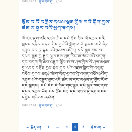
2018-09-25
·
ཆུ་དབར་བུ།
·
0
རྩོམ་པ་པོ་བཀྲིས་དཔལ་ལྡན་གྱིས་དཔེ་ཀློག་དུས་
ཆེན་ལ་སྐུར་བའི་ཕྱག་རྟགས།
ལོ་རེར་དུས་རེའི་འཛམ་གླིང་དཔེ་ཀློག་ཉིན་མོ་འཆར་བའི་
སྐབས་འདིར་བདག་གིས་རྒྱ་ཆེའི་ཀློག་པ་པོ་རྣམས་ལ་ཅི་ཞིག་
འབུལ་བར་བྱ་སྙམ་པའི་སྐབས་འདིར། དཔེ་སྐྲུན་ཁང་ལ་
དཔར་སྐྲུན་བྱ་རྒྱུར་ཕུལ་ནས་ཡུན་རིང་མ་སོང་བའི་བདག་
དང་བདག་གི་ཞིབ་འཇུག་སློབ་མ་ཁ་ཤས་ཀྱིས་ལོ་ཤས་མཉམ་
དུ་འབད་བརྩོན་བྱས་ནས་གྲུབ་པའི་འཛམ་གླིང་གི་བསྟན་
བཅོས་གྲགས་ཅན《འཇིག་རྟེན་ལུགས་ཀྱི་བསྟན་བཅོས》བོད་
འགྱུར་མའི་བསྒྱུར་བྱང་འདི་ཚང་མ་དང་མཉམ་དུ་མྱོང་རོལ་
དང་སྦྲགས། དཔེ་དེབ་དེ་ཉིད་གང་མྱུར་དཔེ་སྐྲུན་ཁང་ནས་
དཔར་འཆར་ཡོད་པས་ཚོང་བརྡ་དང་མཉམ་དུ་འབུལ་བས་
དགྱེས་གཟིགས་འཚལ།
2018-07-03
·
ཆུ་དབར་བུ།
·
0
← སྔོན་མ།
1
…
4
5
6
རྗེས་མ། →