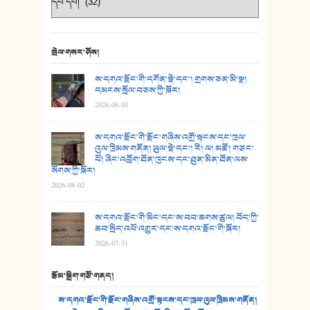
23. ཕོ་རྒོད་པོ།
24. མིག་ཆུ་དམར་པོ།
སྤེལ་གསར་ཤོས།
25. མགྲོན་པོ།
ས་དགའ་རྫོང་གི་དགོན་སྡེ་དང་། གྲགས་ཅན་མི་སྣ།
དམངས་སྲོལ་བཅས་ཀྱི་སྐོར།
26. ཨ་མའི་ཐང་ཁུག
2026-08-03
27. ལྕེ་བདེ་ཞོལ་གྱི་པང་གདན།
ས་དགའ་རྫོང་གི་རྫོང་གཞིས་འགྲོ་སྟངས་དང་ཁྲལ་
འུལ་ཁྲིམས་གནོན། ཡུལ་སྡེ་དང་། རི། ལ། མཚོ། གཙང་
28. སྟོད་གཞས། - ཕན་ཐོག
པོ། ཞིང་འབྲོག་ཐོན་ཁུངས་དང་ཐུན་མིན་ཐོན་ལས་
སོགས་ཀྱི་སྐོར།
29. རྣམ་བུ། - འཕྱོངས་ཞོལ་སྒྲོལ་མ།
2026-08-02
30. སི་ལིང་འབྲི་མོ། - ཕན་ཐོག
ས་དགའ་རྫོང་གི་མིང་དང་ས་བབ་ཆགས་ཚུལ། བོད་ཀྱི་
ཆབ་སྲིད་འཕོ་འགྱུར་དང་ས་དགའ་རྫོང་གི་སྐོར།
31. ཕ་ཡུལ་ཡར་ཀླུང་།
2026-07-31
32. ཨ་མ།
རྩོམ་སྒྲིག་གཙོ་གནད།
33. འཛོམས་པའི་ལམ།
ས་དགའ་རྫོང་གི་རྫོང་གཞིས་འགྲོ་སྟངས་དང་ཁྲལ་འུལ་ཁྲིམས་གནོན།