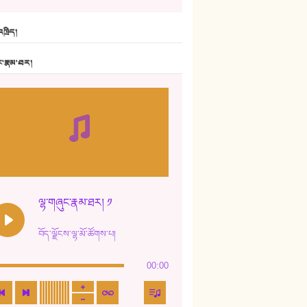
6. ཆོལ་གསུམ་བྲོ་གཞས། - སྒྲོན་གསལ།
ཁྲིད།
7. ལྷག་སྒྲོན་ལགས།
ང་རྣམ་ཐར།
8. ཆང་གཞས།
9. ཆང་གཞས། ༢
10. ཆང་གཞས། ༣
11. ལོ་གསར།
12. ལོ་གསར། ༢
ལྷ་གཞུང་རྣམ་ཐར། ༡
13. ཆུང་འདྲིས། - ཟླ་སྒྲོན།
བོད་ལྗོངས་ལྷ་མོ་ཚོགས་པ།
14. སྙིང་རྗེ་མོ། - ཚེ་འགྱུར་མེད།
00:00
15. ཤམ་པ་ལ་ཡི་སྲས་མོ།
16. ལྷ་བུ་དར་བུ།