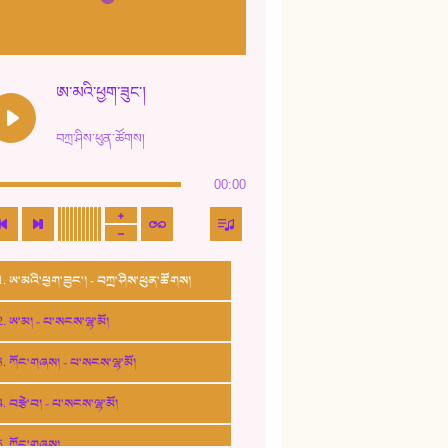
ཨ་མའི་ཕྱག་ཟུང་།
བཀྲ་ཤིས་ཕུན་ཚོགས།
00:00
1. ཨ་མའི་ཕྱག་ཟུང་། - བཀྲ་ཤིས་ཕུན་ཚོགས།
2. ཨ་མ། - པ་སངས་ལྷ་མོ།
3. ཀོང་གཞས། - པ་སངས་ལྷ་མོ།
4. བརྩེ་བ། - པ་སངས་ལྷ་མོ།
5. ཀོང་གཞས།