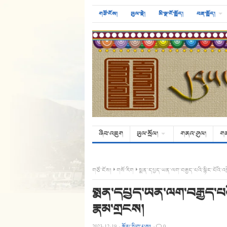
གཙོ་ངོས།
ཡུལ་སྡེ།
མི་སྣ་ངོ་སྤྲོད།
བརྡ་སྤྲོད།
ཞིབ་འཇུག
ཡུལ་སྲོལ།
གནའ་ཤུལ།
ག
གཙོ་ངོས།
གསོ་རིག
སྨན་དཔྱད་ཡན་ལག་བརྒྱད་པའི་སྙིང་པོའི་འགྲ
སྨན་དཔྱད་ཡན་ལག་བརྒྱད་པའི་ས
རྣམ་གྲངས།
2023-12-19
·
རྩོམ་སྒྲིག་པས།
·
0