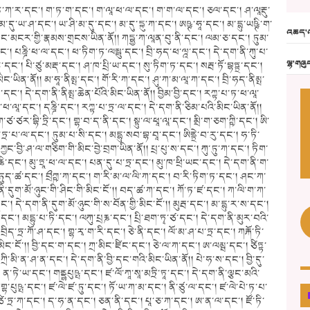
ཚའི་མིང་གི་རྣམ་གྲངས་སོ།། སཽ་བར་ཚལ་དང་། རུ་ར་ཀ་དང་། སུ་རྒན་ད་བྱི་དང་། ཨནྔྷ་ག་ད་ཀ་དང་། ཨཀྵ་དང་། ཀ་ལ་ལ་བ་ན་དང་། ཀྲྀ་ཥྞ་དང་། དེ་དག་ནི་ཁ་རུ་ཚའི་མིང་གི་རྣམ་གྲངས་སོ།། བི་ཏ་བྲ་དང་། ཀྲི་ཏི་ལ་མ་དང་། མནྣྱ་དང་། གཌི་ལ་བན་དང་། དྲ་བ་དམ་དང་། ཁན་ད་ལ་བ་ན་དང་། ཀྲི་ཏ་ཀ་དང་། དུ་རྟ་ཨ་སུ་ར་དང་། དེ་དག་ནི་རྩལ་རུ་ཚའི་མིང་ཡིན་ནོ།། སུ་མུ་ཏྟ་བ་ལ་ན་དང་། ཏྲི་ཀུ་སྲ་དང་། ཅ་རི་ཅཾ་བྷ་དང་། ས་མུ་ཏྟྲ་ཛ་དང་། ས་ག་ར་ཛ་དང་། ལ་བ་ནོ་ད་དྷི་སམ་བྷ་དང་། དེ་དག་ནི་རྒྱ་མཚོའི་ཚའི་མིང་ཡིན་ནོ།། ཨུ་བྷི་ད་དང་། ཕར་ཐིས་དང་། ཅཽ་མཾ་དང་། བྷུ་མྱུ་ཅ་དང་། པྲཐི་བི་བྷ་མ་དང་། ལན་ཚྭ་རྣམ་པ་ལྔ་པོ་དེ་དག་ནི་ལན་ཚྭ་རྣམས་ཀྱི་ནང་ནས་གཙོ་གཙོར་བསྟན་པ་ཡིན་ནོ།། དེ་དག་ནི་ལན་ཚཱ་ཁྲོལ་བུའི་མིང་ཡིན་ནོ། ལན་ཚ་རྣམ་པ་ལྔ་པོ་དེ་དག་ནི་ལན་ཚ་རྣམས་ཀྱི་ནང་ནས་གཙོ་གཙོར་བསྟན་པ་ཡིན་ནོ།། པ་ཊུ་དང་། ལ་ཅ་ནི་ཞེས་སྨོས་པ་ནི་ལན་ཚྭ་སྤྱིའི་མིང་ཡིན་ནོ།། ལན་ཚྭ་ཐམས་ཅད་ཀྱི་གོར་ནི་རྒྱམ་ཚ་གཏང་དུ་རུང་སྟེ། ཚ་གཞན་མེད་ན་ཡང་དེའི་སྐྱིན་པར་སྦྱོར་བ་ཀུན་གྱི་ནང་དུ་རྒྱམ་ཚ་གང་གཏང་ངོ་།། ཡ་པ་ས་ཀྵ་ར་དང་། ཡ་བ་ཤུ་ཀ་དང་། ཡ་བ་ཛ་དང་། ཡ་བ་ཛ་ཤུ་ག་ཛ་དང་། དེ་དག་ནི་ནས་ཚིག་འཁུས་པ་ཐལ་པའི་མིང་ཡིན་ནོ།། སརྫི་ཀྵ་ར་དང་། ཤྲོག་གྷྰི་ནི་དང་། པཱ་ཀི་དང་། སརྫི་ཀ་དང་། དེ་དག་ནི་སརྫི་ཀའི་ཐལ་བའི་མིང་ཡིན་ནོ།། བ་ཅ་དང་། བུ་གྲ་གན་དང་། ཇ་ཌི་ལ་དང་། ཤཌ་གྲ་ནྛི་དང་། ཧེ་མ་ཙན་ཏི་དང་། དེ་དག་ནི་ཤུ་དག་གི་མིང་ཡིན་ནོ།། ཤུཀྲ་དང་། ཏིཀྐཱ་གནྡྷ་དང་། ཨུ་གྲ་དང་། རཀྵོ་གྷ་དང་། ལོ་མ་ཤ་དང་། ཛ་ཡ་དང་། དེ་དག་ནི་ཤུ་དག་དཀར་པོའི་མིང་ཡིན་ནོ།། ཏྲ་བྱི་དི་དང་། ཏུ་ཚ་དང་། བླ་ལེ་ལ་དང་། བ་པུ་ལ་དང་། ཏུ་ཏི་ད་དང་། ཀྵུ་ཏྲའི་ལ་དང་། ནི་ཀྵུ་ཊི་དང་། ཙནྟྲ་དང་། གྷཤྲེ་བི་སྔ་བ་ནི་དང་། དེ་དག་ནི་སུག་སྨེལ་གྱི་མིང་ཡིན་ནོ།། པད་ཏྲེ་ལ་དང་། བྲི་ཧད་ཨེ་ལ་དང་། སྠུ་ལེ་ལ་དང་། ཏྲག་སུ་གནྡྷེ་ཀ་དང་། ཏྲི་དེ་བ་དང་། ཏྲི་དེ་ཅོ་ད་བྷུདྷ་དང་། ཏྲིད་ཐ་ག་དང་། ཀནུ་ཀ་དང་། པ་ཏྲ་དང་། དེ་དག་ནི་སུག་སྨེལ་པ་ཏྲ་ཨེ་ལ་ཞེས་བྱ་བ་རྣམ་པ་གཅིག་གི་མིང་ངོ་།། ཧ་ར་ནྱ་དང་། རེ་ཎུ་ཀ་དང་། ཀོན་ཏིར་དང་། པནྡུ་པརྞི་དང་། བྲི་ཧདྡུ་ཏི་དང་། ཀ་པི་ལ་དང་། ར་ཛ་པུ་ཏི་དང་། གནྡི་ནི་ཞེས་ཀྱང་ཁ་ཅིག་འདོད་དེ་དེང་གནེ་ཧ་རེ་ཎུ་ཀའི་མིང་ཡིན་ནོ།། ས་ར་ཤཔ་དང་། དུམ་དུ་བྷ་དང་། ག་འུ་ར་དང་། སིདྡྷ་རྠ་དང་། བྷུ་ཏ་ནཱ་ཤ་ན་དང་། གྲ་ཧགྣ་ན་དང་། ཀ་ཊྱ་ཀ་དང་། ཤྭེ་ཏ་དང་། རཀྵ་ན་དང་། བྱི་ཛ་ཡ་བ་ཧ་དང་། དེ་དག་ནི་ཡུངས་ཀར་གྱི་མིང་གི་རྣམ་གྲངས་སོ།། ཨ་སུ་རི་དང་། རཱ་ཛ་ཀ་དང་། ཏྲིཥྚི་ཀ་དང་། རཀྟ་སཱ་ར་ཤ་བ་དང་། ཀྱ་བྱ་ཀ་དང་། ཏིཥྞ་གནྡྷ་དང་། སུ་ཏི་བཥྞ་དང་། ཀྴ་བ་ཀ་དང་། ཀྴུ་ར་དང་། དེ་དག་ནི་སྐྱེ་ཚེའི་མིང་གི་རྣམ་གྲངས་སོ།། ཏྲི་ཙིད་དང་། ཏྲི་ཙིཏྟྲི་དང་། ཏྲི་ཏི་ཏ་དང་། ཀུམྦྷ་དང་། ཀུ་ཏ་རན་དང་། སརྦ་ནུ་བྷུ་ཏི་ཏ་དང་། ཏྲི་བུ་ཏ་དང་། ཤཱམཱ་དང་། ཀོ་ཤ་ཕ་ལ་དང་། དེ་དག་ནི་ཤིང་ཉེ་རོང་སྟ་རུ་དུར་བྱིད་ཀྱི་མིང་ངོ་།། མ་ལ་བྱི་ཀ་དང་། པལིནི་དང་། ཀ་ལ་མེ་ཤི་དང་། ཀཱ་ལྰ་དང་། མ་ཏུ་ར་ར་བྱི་ད་ལ་དང་། ཏམྨུ་པུཥྤི་དང་། ཨརྟ་ཙནྟྲེཀ་དང་། དེ་དག་ནི་བ་ལ་དུར་བྱིད་ཀྱི་མིང་ངོ་།། འབྲས་བུ་གསུམ་ཞེས་བྱ་བ་ནི། ཨ་རུ་ར་དང་། སྐྱུ་རུ་ར་དང་། བ་རུ་ར་རྣམས་ཡིན་ཏེ། དེའི་མིང་ནི། ཨུདྷ་མ་དང་། བ་ར་མ་དང་། ཤྲེ་ཤྟ་དང་། ཕ་ལ་ནྲི་ཀ་དང་། ཕ་ལ་ཏྲི་ཡ་དང་། དེ་དག་ནི་འབྲས་བུ་གསུམ་གྱི་སྤྱིའི་མིང་ཡིན་ནོ།། ཧ་རི་ཏ་ཀ་དང་། ཨ་བྷ་ཡ་དང་། པྱད་ཐྱ་དང་། སྲན་མ་དཏྟ་དང་། བྱི་ཙ་དང་། ཤི་བ་དང་། ཨ་བྱ་ཐ་དང་། སྟུ་ཏ་ན་དང། ཨ་མོ་གྷ་དང་། ཙ་ཏ་ཀི་དང་། མྲི་ཏ་ན་དང་། ཨ་མྲྀ་ཏ་དང་། དེ་དག་ནི་ཨ་རུ་རའི་མིང་ཡིན་ནོ།། ཏྲ་ཏི་ཕ་དང་། ཨ་མ་ལ་ཀ་དང་། ཛ་ཏི་རས་ཕལ་དང་། ཤི་བ་དང་། ཀོ་རང་ཀ་ཀ་དང་། ཨ་མྲྀ་ཏ་དང་། ཕ་ལ་དང་། ཤྲཱི་ཕ་ལ་དང་། ཨ་མྲྀ་ཏོདྦྷ་བ་དང་། དེ་དག་ནི་སྐྱུ་ར་རའི་མིང་གི་བྱེ་བྲག་གོ།། བིཏ་ཤ་དང་། ཀར་ཤ་ཕ་ལ་དང་། ཀ་ལི་བྷྲྀ་ཀྵ་དང་། ཀ་ལོ་ཏུ་མ་དང། བ་པནྟ་ཀ་དང་། བུ་ཏ་ཙ་ས་དང་། ཧ་རྱ་ཀྵོ་དང་། ཨ་མན་པྲིར་ཡ་དང་། དེ་དག་ནི་བ་རུ་རའི་མིང་གི་དབྱེ་བ་འོ།། སུ་ད་དང་། ནྱ་ཊ་དང་། མ་བྲྀ་ཀྵ་དང་། གན་དྲི་བ་དང་། བཛྲ་ཀར་མུ་ཀ་དང་། སྣུ་ཧ་དང་། ས་མནྟ་དུ་གྟ་དང། སྦུག་དང་། བཛྲི་རི་དང་། ནིཤྲི་ཤ་པཏྟྲ་ཀ་དང་། དེ་དག་ནི་ཤི་རི་ཁཎྜའི་རྣམ་གྲངས་སོ།། ཤཾ་ཁི་ནི་དང་། ཏིག་ཏ་ལ་དང་། ཙིད་ཙ་དང་། ཡ་པ་ཏིག་ཏ་དང་། ཨ་ཀྵ་པཱི་ད་ཀ་དང་། བ་ཡུ་ཕེ་ཕབ་དང་། བ་ཡུ་ར་ས་དང་། ཌ་ད་པཱ་ད་དང་། ཅི་སར་པི་ནི་དང་། དེ་དག་ནི་ཤཾ་ཁི་ནིའི་མིང་ཡིན་ནོ།། ཀ་ལི་ཀ་དང་། ཀ་ལ་དང་། ནཱི་ལ་དང་། རུ་ནི་བི་ཤོད་ནི་དང་། གྲཱ་མྱ་དང་། ཏུད་ཚ་དང་། ནྰི་ལ་པུས་ཤྱི་དང་། ཙི་ར་བི་ར་དང་། བཱ་ཧི་བྱི་དང་། དེ་དག་ནི་ནི་ལིའི་མིང་ཡིན་ནོ།། རོ་ཏྲ་དང་། ག་ཏི་རི་ཏ་དང་། ཤི་བེ་རི་དང་། ཏི་པལྦ་ཀ་པ་དང་། ཤཱ་བ་ར་དང་། གྷ་ན་ཏྭག་ཀ་དང་། བྲི་ཧ་ར་དྷ་ད་དང་། པ་ཏི་དང་། ཤ་བ་ར་པ་དང་། དེ་དག་ནི་ཤ་བ་དང་རི་གསེར་ཕྲོམ་གྱི་མིང་ངོ་།། ཤ་བ་ར་ཀ་དང་། ཤྭེཏ་རོདྡྰ་དང་། ཨ་ཀྵི་བེ་ཤ་ཛ་དང་། ཛིར་ན་བུདྡྷ་ན་དང་། བྲི་ཧད་པཏྟྲ་དང་། ཀྲ་མུ་ཀ་དང་། སྠུ་ལ་བ་ཀ་དང་། དེ་དག་ནི་སེང་ཕྲོམ་དཀར་པོའི་མིང་གི་བྱེ་བྲག་ཡིན་ནོ།། ཨ་རག་གྭ་དང་། རཱ་ཛ་པྲྀ་ཀྵ་དང་། ཤ་མྱ་ཀ་དང་། ཙ་རུས་ཨངྒུ་ལི་དང་། ཀརྞི་ཀ་དང་། བྱ་དི་ག་ཏི་དང་། གྲི་ཏ་མ་ལ་དང་། རེའི་ཏ་དང་། དང་ཀའི་མིང་གི་རྣམ་གྲངས་སོ།། ཀཾ་བི་ལྱ་ཀ་དང་། རའུ་ཙ་ན་ཀ་དང་། རཀྟ་ཙཱུ་ར་ན་ཀ་དང་། རཀྟ་གཱ་དང་། རཀྟ་ཤམ་དང་། ཙི་རེ་ཀི་དང་། བྲ་ན་ཤོད་ན་དང་། དེ་དག་ནི་ཀཾ་བི་ལྱ་གའི་མིང་ཡིན་ནོ།། སྭ་ར་ན་ཀྵི་རི་དང། ཧེ་མ་དུག་དྷ་དང་། ཧེ་མ་ཀྵི་རི་དང་། ཀ་ཙ་ནི་དང་། ཧེ་མཱ་བ་ཏཱི་དང་། སརྦ་སྦ་ན་དུག་དྷ་དང་། མ་ཧེ་མཱ་ཧཱ་དང་། ཏིག་ཏུ་དུག་ཏིག་དང་དེ་དག་ནི་རྩང་སྨན་ཁྲོལ་བུའི་མིང་ངོ་།། ཀྵི་ར་དང་། དུག་དྷ་དང་། པ་ཡ་ས་དང་། དེ་དག་ནི་བུད་མེད་ཀྱི་ནུ་ཞོའི་མིང་ངོ་།། འོ་མ་ཞེས་བྱ་བ་གང་དུ་འབྱུང་བ་དེར་ནི་བའི་འོ་མ་ཡིན་པར་ཤེས་པར་བྱའོ།། འོ་མ་གྱུར་པ་ནི་ཞོ་ཞེས་བྱའོ།། བརྗོད་དོ།། ཤར་ཞེས་བྱ་བ་ནི་ཞོའི་སྦྲིས་མ་ཡིན་པར་རིག་པར་བྱའོ།། ད་དྷི་ན་ན་ཏཱ་ཞེས་བྱ་བ་ནི་ཞོ་ག་ཆུ་ལ་ཟེར་རོ།། ཞོ་བསྡུས་པ་ལས་མར་བྱུང་བ་ནི་མར་སར་ཞེས་བརྗོད་དོ།། མིང་རྣམས་གཅིག་ཧ་ཡང་ག་བྱིན་ཞེས་ཀྱང་བྱའོ།། སར་པི་དང་། ཨད་ཛ་དང་། གྲི་ཏ་དང་། ཧ་བྱི་དང། དེ་དག་ནི་མར་གྱི་མིང་ངོ་།། ན་ཨུད་ཤྭི་དང་། མ་ཐི་ཐ་དང་། ཏག་ཀྲ་དང་། ཀྲ་ལ་ཤ་ཡམ་དང་། པི་ལི་ཌི་ཏ་དང་། དནྟ་ཧ་ཏ་དང་། གོ་ར་ས་དང་། དེ་དག་ནི་དར་བའི་མིང་གི་རྣམ་གྲངས་སོ།། དེ་བསྡུས་པའི་དབུ་བ་ནི་ཀ་དྷ་བ་ཞེས་བྱའོ།། གོ་མུདྡཏྲ་དང་། གོ་ཛ་ལ་དང་། གམ་བུ་དང་། བྲ་ཧྨ་ཨམྦོ་དང་། དེ་དག་ནི་བ་གཅིན་གྱི་མིང་གི་དབྱེ་བའོ།། གཅིན་ལྷག་མ་བདུན་པོ་ནི་སོ་སོའི་བྱེ་བྲག་གིས་རྟོགས་པར་བྱའོ།། བ་ལང་ལ་སོགས་པ་རྣམ་པ་བརྒྱད་ཀྱི་རྟུག་པའི་མིང་ནི་ཤ་ཀྲིད་དང་། ཀ་རི་ཤ་དང་། ཚག་ན་དང་། བ་གེ་ཤ་དང་། དེ་རྣམས་ཡིན་ནོ།། ཀུ་ཤ་དང་། མུད་པ་ལ་ཀུ་ན་དང་། པ་ཀ་ལ་ཀ་དང་། པ་རི་བ་ཀྱང་སྱ་ཀ་དང་། ཨ་མ་ཡ་དང་། གྷ་ད་དང་། རོ་ག་དང་། ཏྭ་ག་ཏོ་ཤ་དང་། བྱ་དི་དང་། དེ་དག་ནི་རུ་རྟའི་མིང་ཡིན་ནོ།། ཤཱལ་ཊུ་དང་། ཤན་ཏི་ལླྱཀ་དང་། པུ་ཏི་པ་ཏ་དང་། མ་ཧཱ་བལ་དང་། ཤྲཱི་ཕ་ལ་དང་། ཤྲི་ཨཧཱ་དང་། གནྡྷ་དང་ཤྲི་དང་དེ་ལས་ཀྱང་བིལ་བ་གཞོན་ནུ་ནི་ཅིལ་པ་ཀར་བ་ཀ་ཏི་ཞེས་བྱ་སྟེདེ་དག་བིལ་བའི་མིང་བྱེ་བྲག་གོ། ཀསྨ་རི་དང་། ཤྲི་བརྞི་ཧི་ར་དང་། ཀརྨི་རྱ་དང་། ཀད་པ་ལ་དང་། ཀ་ཧྨ་རི་དང་། སརྦ་པ་ཏོ་པ་ཏྲ་དང། ཀྲི་སྣ་མི་ཏི་ཀ་དང་། དེ་དག་ནི་ཏད་པལ་གྱི་མིང་གི་རྣམ་གྲངས་སོ།། ཨ་གྣི་མནྠ་དང་། ཨ་གྷི་ས་བྷན་དང་། ཏད་ཀ་རཱི་དང་། བི་ཛ་ཡ་ཏི་ཀ་དང་། བྷ་ནི་མནྠ་དང་། ཨ་ར་ནི་དང་། ཀི་ཏ་དང་། ཛ་ཡ་དང་། པ་བ་ཀ་དང་། མནྠན་དང་། དེ་དག་ནི་ཨགྣི་མནྠའི་མིང་གི་བྱེ་བྲག་ཡིན་ནོ།། པཻ་ཛ་ཨནྟི་དང་། བྷནྣ་ནིརྨ་ཐ་ནི་དང། ཛ་ཡ་དང་། ཨ་ར་
འཆད་འ
ལྷ་གཞུ