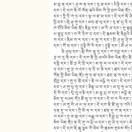
མ་དྷ་ན་དང་། ཤྭ་ས་ན་དང་། རཱ་ཐ་དང་། པིཎྜི་དང་། ཏ་ཀ་ར་དང་། ག་ཏ་ག་དང་། ག་ལཱ་ཕ་ལ་དང་། ག་ག་ལ་དང་། ཅལ་དང་། ཤ་ལཱརྡུ་དང་། དེ་དག་ནི་པོ་སོན་ཆའི་མིང་གི་བྱེ་བྲག་ཡིན་ནོ།། མ་དུ་ཡ་ཤ་དང་། ཡ་ཤི་མ་དུ་དང་། མ་དུ་དྟུ་ཀ་དང་། ཨཥྚ་ཧཱ་དང་། མ་དྷུ་ཡཥྚི་ག་དང་། གྰི་ཏི་ཀ་ཏ་དང་། སྟ་ལ་ཛ་མ་དང་། དེ་དག་ནི་ཤིང་མངར་གྱི་རྣམས་གྲངས་ཡིན་ནོ།། ཀདྷྱ་ཀ་ལཱན་བུ་ནི་དང་། ལམ་ཅ་དང་། ཏུམ་བྱི་དང་། ཨཱི་ཤྐཱ་ཀུ་དང་། མཧ་ཙ་ལཱ་དང་། རཱ་ཛ་པུ་ཏི་དང་། པཎྜི་ཕ་ལ་དང་། ཕ་ཏིག་ཏ་ལམྦུ་དང་། བྲི་ཧད་ཕ་ལྰ་དང་། དེ་དག་ནི་ཀུ་པ་ཁ་བོའི་མིང་ཡིན་ནོ།། ནིམྤ་དང་། ཨ་རི་ཤ་དང་། སུ་བྷཏྟྲ་དང་། པི་ཙུ་མརྡ་དང་། ཤ་ཁ་པྲི་ཡ་དང་། སུ་ཏིག་ཏ་དང་། སརྦ་ཏོ་བྷཏྟྲ་དང་། པ་བྷུཏྟ་དང་། བ་རི་ཏིག་ཏ་དང་། དེ་རྣམས་ནི་ནིམྤའི་མིང་ཡིན་ནོ།། མ་ཧཱ་ནིམྤ་དང་། གོ་རི་ཀ་དང་། ཤུ་ཀ་མ་ལཱ་ཀ་དང་། བྲི་ཧད་ནིམྤ་ཀ་དང་། ནིམ་ཀ་ར་དང་། ར་མུ་ཀ་དང་། བྲི་ཤྭ་མུ་ཤྭི་ཀ་དང་། དེ་དག་ནི་ནིམྤ་ཆེན་པོའི་མིང་ཡིན་ནོ།། བྱིམ་བྱི་དང་། རཀྟ་པ་ཏ་ཕ་ལཱ་དང་། གོ་ཧ་དང་། ཏུཎྜི་གི་རི་དང་། ཏུནྡི་དང་། ཨོ་ཤ་པ་ཕ་ལཱ་དང་། དཎྜི་དང་། རཀྟ་པ་ཏྲ་ལ་དང་། དེ་དག་ནི་ཅིམ་པའི་མིང་ཡིན་ནོ།། ཅི་ཤཱལཱ་དང་། མྲི་གེར་ཅུ་རུ་དང་། ག་བཀྵ་དང་། ག་ཙ་ཙར་བྷི་ཏྲི་དང་། གྷ་བ་ད་ནི་དང་། སྟུ་ལ་ཕཱ་ལཱ་དང་། མྲི་ག་ཅག་ཀྵི་དང་། ཨི་ཏྲ་བ་རུ་ནི་དང་། དེ་དག་ནི་བྱི་ཤལའི་མིང་ཡིན་ནོ།། ཙི་ཏྲ་པ་ལ་དང་། ཏུམ་པ་སི་དང་། མདྷུ་སབ་བྷ་བཱ་དང་། ཨིནྟྲེ་བ་རུ་དང་། ཧ་ཏི་དནྟི་དང་། ཙི་ཏྲ་དེ་བྲི་དང་། མ་ཧཱ་ཕ་ལ་དང་། དེ་དག་ཀྱང་བྱི་ཤ་ལ་གཅིག་གི་མིང་བྱེ་བྲག་ཡིན་ནོ།། པྲ་པུ་ས་དང་། ཀུ་ཏུ་ཀ་དང་། ཏིག་ཏ་དང་། མུ་ཏྲ་ལ་དང་། ཧ་ཏི་པ་རྞི་དང་། ཚར་དང་པརྞི་དང་། མུ་ཏྲཱ་ཕ་ལ་དང་། པན་དུ་པ་ཏྲ་དང་། མུ་ཁ་ཕྲི་ཡང་དང་། དེ་དག་ནི་ག་གོན་གྱི་མིང་ཡིན་ནོ།། ཀུ་ཏ་ཛ་དང་། ཙད་ཙ་ཀ་དང་། ཏུད་ཚ་དང་། བྲྀཀྵ་ཀ་དང་། ག་རི་མ་ལ་ལི་ཀ་དང་། བ་རི་ཏིག་ཏ་དང་། ཤང་ཀ་བྲྀཀྵ་དང་། ཀུ་ཏ་ཙི་དང་། ནི་ལ་ཡཥྚི་ཀ་དང་། དེ་དག་ནི་དུག་མོ་ཉུང་གི་ཤིང་གི་མིང་ངོ་།། བད་ཚ་ཀ་དང་། ཀོ་ཏ་ཛ་དང་། ཀ་ལི་ག་ཀ་དང་། ཤ་ཀུ་པཱ་ཧྭ་དང་། ཨིནྡྲ་ཡ་བ་དང་། ཨ་བཱ་ཧྭ་ཡ་དང་། དེ་དག་ནི་དུག་མོ་ཉུང་གི་ས་བོན་གྱི་མིང་ངོ་།། མུརྦ་དང་། མ་དྷུ་ར་ས་དང་། དེ་བི་དང་། པཱི་ལུ་པརྞི་དང་། མ་དྷུ་པྲ་བ་དང་། སཥྚོ་ན་དང་། མདྷུ་པ་ཏི་དང་། ལཀུ་པྲརྞ་དང་། པྲི་ཐག་ཏྭ་ཙ་དང་། དེ་དག་ནི་མུར་བའི་མིང་དུ་བཤད་དོ།། ཛི་མུ་ཏ་ཀ་དང་། དེ་བ་ར་ལི་དང་། བྲིད་ཏྲ་ཀོ་ཤ་དང་། གྷ་རྭ་ག་རི་དང་། ཅེ་ནི་དང་། ལོ་མ་ཤ་པ་ཏྲ་དང་། ཀརྐོ་ཏི་དང་། ཨ་ཀུ་བི་ཤ་པ་ཧ་དང་། དེ་དག་ནི་ཛི་མུ་ཏ་ཀའི་མིང་ངོ་།། བྱི་དང་ག་དང་། ཀྲ་མིང་ཛིང་དང་། ཅེ་ལ་ཀ་དང་། ཨ་ལམྦ་དང་། ཙིཏྟ་ཏན་དུ་ལ་དང་། ཀྲི་མི་ཧ་ར་དང་། ཛན་དུ་ག་ན་དང་། ཀྲི་མི་ན་ཤ་ན་དང་། དེ་དག་ནི་བྱི་དང་གའི་མིང་ཡིན་ནོ།། པེ་ཧ་ས་དང་། བྱི་དུ་ལ་དང་། ཏཱ་མ་མྲ་དང་། པཉྫུ་ལ་དང་། དིརྒྷ་པྲ་ཀ་དང་། ན་ཏེ་ཡ་དང་། གནྡྷཔུཥྤ་དང་། ཛ་ལོ་ཀཱ་སཱ་མཏྲི་ཏཱ་དང་། དེ་དག་ནི་ལྕང་མའི་མིང་ཡིན་ནོ།། ན་དི་གུ་ལ་པྲི་ཡ་དང་། སུ་ཤི་ཏ་དང་། མེགྷ་པུཥྤ་དང་། ཛ་ལེ་ཛ་ཏུ་དང་། ཏོ་ཡ་ཀ་མ་དང་། ནི་ཙུ་ལ་དང་། ཛ་ལེ་པེ་ཏ་པ་དང་། དེ་དག་ནི་ཆུ་ལྕང་གི་མིང་གི་རྣམས་གྲངས་སོ།། ཙི་ཏྲ་ཀ་དང་། ད་ཧ་ན་དང་། ཅན་ནི་དང་། པཱ་ཅ་ཀ་དང་། ཨ་ན་ལ་དང་། ཛོ་ཏི་དང་། བྱ་མ་དང་། དཱི་པ་དང་། པཱ་ཐིན་དང་། ད་རུ་ན་དང་། དེ་དག་རྣམས་ནི་ཀྲུ་ཏྲུག་ཏྲེས་ཀྱི་མིང་ཡིན་ནོ།། དནྟི་དང་། བུ་ཀ་ལ་ཀ་དང་། ཙིཏྟྲ་དང་། ནི་ཀུམྤ་དང་། ཨུ་པ་ཙ་ཏྲ་ཀ་དང་། ཀུ་ལ་དང་། ཨུ་དུམྤཱ་ར་པརྞི་དང་། བྱི་ཤ་ལི་དང་། གྷུ་ན་པྲི་ཡ་དང་། དེ་དག་ནི་དནྟིའི་མིང་གི་རྣམ་གྲངས་སོ།། ཏྲ་བནྟ་ན་དང་། ཤམྤ་རི་དང་། ཙིཏྟྲ་དང་། ནི་ཀུན་པ་དང་། ཉ་གྲོ་ཀྲོ་ཏྲ་བ་དྷ་ན་དང་། མུ་ཤཱི་ཀཱ་ཡཱ་དང་། པྲ་ཏྱན་ཤྲི་ན་དང་། བྲེ་ཤེ་རཎྜ་དང་། སུ་ཏ་ཤྲི་ནི་དང་། ཨ་ཀུ་ཀརྞི་ཀ་དང་། དེ་དག་ནི་ཏྲ་བན་ཏིའི་མིང་གི་རྣམ་གྲངས་སོ།། ཀོ་ཤ་ཏ་ཀི་དང་། ཀྲི་ཏ་ཙིཏྟྲ་དང་། ཛ་ལ་ནི་དང་། ཀྲི་ཏ་བ་དྷ་ན་དང་། ཀྴྭེདཾ་དང་། སྦ་ཏིག་ཏ་དང་། ཧ་གྷ་ཎྜོ་ལིད་དང་། མིང་དང་ག་པ་ལི་ཀ་དང་ད་དང་ནི་ཀོ་ཤ་ཏ་ཀིའི་མིང་ཡིན་ནོ།། རཱ་ཛ་ཀོ་ཤ་ཏ་ཀི་དང་། ཀ་ར་ཀི་ཏི་དང་། ཧས་ཏི་པརྐ་དང་། དྭ་མརྐ་དང་། ཀོ་ཤ་ཏ་ཕ་ལཱ་དང་། མ་ཧཱ་ཛ་ལི་ནི་དང་། དེ་དག་ནི་རཱ་ཛ་ཀོ་ཤ་ཏ་ཀིའི་མིང་ཡིན་ནོ།། ཀ་རཉྫ་དང་། ནག་ཏ་མ་ལ་བྲ་དང་། པྲ་ཀིར་ཏྱ་དང་། པུས་ཤུ་མཉྫ་རཱི་དང་། གྲིབ་ཏ་པུ་ར་དང་། གུད་ཚ་པུཥྤ་དང་། སྣིགངྷ་ཀ་རཉྫ་ཀ་དང་།། དེ་དག་ནི་ཤྭེ་ཏ་ཀ་རཉྫའི་མིང་ཡིན་ནོ།། ཨུད་ཀིརྱ་དང་། ཀེ་རི་མྱ་དང་། མེ་ཏྲི་ནནྡན་དང་། ཙི་རི་བྱིལ་བ་དང་། པུ་ཏི་སཧྰ་དང་། པུ་ཏི་ཀ་དང་། དནྟ་དྷ་བན་དང་། དེ་དག་ནི་པུ་ཀ་རཉྫ་ཞེས་བྱ་བ་སྲིན་སྨན་མེ་རུའི་མིང་ཡིན་ནོ།། པི་པི་ལིང་དང་། མ་ག་བྷ་དང་། ཀྲྀ་ཥྞ་དང་། བཻ་དེ་ཧྰི་དང་། ཙ་པ་ལ་དང་། ཀ་ན་དང་། ཨ་པ་གུལ་ལྱ་དང་། མ་ག་ཏི་ཀ་དང་། ཤིན་ཏྱི་དང་། ཀ་ལོ་དང་། ཨོ་ན་དང་། ཀ་ཊུ་དང་། དེ་དག་ནི་པི་པི་ལིང་གི་རྣམ་གྲངས་སོ།། མ་ལ་དང་། པི་པི་ལིང་མཱུ་ལ་དང་། ཀ་ལ་མུ་པ་དང་། གྲནྠིག་དང་། ཚ་ཕ་ལ་མཱུ་ལ་དང་། ཀྲྀ་ཥྞ་མཱུ་ལ་དང་། ཤོ་ཌི་ཛ་དང་། དེ་དག་ནི་པི་པི་ལིང་གི་རྩ་བའི་མིང་ཡིན་ནོ།། སེན་ད་བ་དང་། མི་ནི་བྷན་དང་། ན་དེ་ཡ་དང་། བ་ལ་ནོཏྟ་བ་མ་དང་། སིནྡུ་ད་ཐ་དང་། སིནྡུ་ད་ཛ་དང་། ཤྲེཥྚ་ལ་བ་ན་དང་། བ་མ་ལ་དང་། བ་ར་དང་། དེ་དག་ནི་ལན་