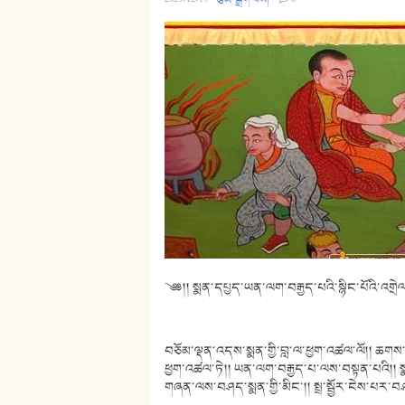
༄༅།། སྨན་དཔྱད་ཡན་ལག་བརྒྱད་པའི་སྙིང་པོའི་འགྲེལ
བཅོམ་ལྡན་འདས་སྨན་གྱི་བླ་ལ་ཕྱག་འཚལ་ལོ།། ཆག
ཕྱག་འཚལ་ཏེ།། ཡན་ལག་བརྒྱད་པ་ལས་བསྟན་པའི།། ས
གཞན་ལས་བཤད་སྨན་གྱི་མིང་།། སྤྲ་སྦྱོར་ངེས་པར་བ