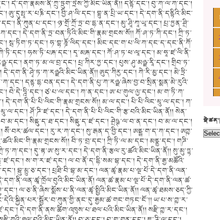
སྡེ་ཚན