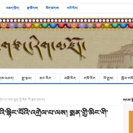
འཆད་ཁྲིད།
སྣ་ཚོགས།
ཡིག་ཚགས།
དཔེ་དེབ།
ནས་བཤད།
སྒྱུ་རྩལ།
ནང་རིག
བཟོ་རིག
གསོ་རིག
ལོ་རྒྱུས།
སློབ་གསོ
ེལ་པ་ལས། སྨན་གྱི་མིང་གི་རྣམ་གྲངས།
གངས་ལ
ྙིང་པོའི་འགྲེལ་པ་ལས། སྨན་གྱི་མིང་གི་