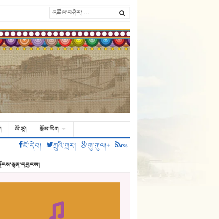
།
ལོ་ཙཱ།
རྩོམ་རིག
ངོ་དེབ།
ཀྲུའི་ཀྲར།
གུ་ཀུལ།+
rss
ྗོངས་སྙན་དབྱངས།