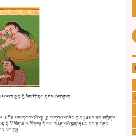
་པ་ལས། སྨན་གྱི་མིང་གི་རྣམ་གྲངས་ཞེས་བྱ་བ།
ས་ལ་མངོན་པར་དགའ་བའི་བུ།། ཟླ་བ་དགའ་བ་ཞེས་བྱ་བ།། ཐམས་ཅད་མཁྱེན་ལ་
ྨན་སྡེ་པོ་སོན་ཆ་ལ་སོགས།། དེ་ལས་གཞན་པའི་སྨན་རྣམས་དང་།། གཞུང་
ཤད་པར་བྱ།།