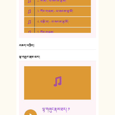
2. ཨ་མ། - པ་སངས་ལྷ་མོ།
3. ཀོང་གཞས། - པ་སངས་ལྷ་མོ།
4. བརྩེ་བ། - པ་སངས་ལྷ་མོ།
5. ཀོང་གཞས།
6. ཆོལ་གསུམ་བྲོ་གཞས། - སྒྲོན་གསལ།
འཆད་འཁྲིད།
7. ལྷག་སྒྲོན་ལགས།
ལྷ་གཞུང་རྣམ་ཐར།
8. ཆང་གཞས།
9. ཆང་གཞས། ༢
10. ཆང་གཞས། ༣
11. ལོ་གསར།
12. ལོ་གསར། ༢
ལྷ་གཞུང་རྣམ་ཐར། ༡