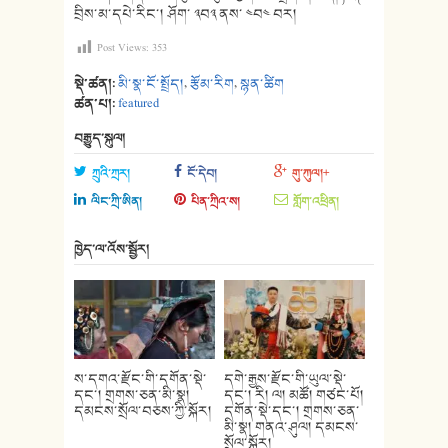
བྲིས་མ་དཔེ་རིང་། ཤོག་ ༣བ༣ ནས་ ༤བ༤ བར།
Post Views:
353
སྡེ་ཚན།:
མི་སྣ་ངོ་སྤྲོད།
,
རྩོམ་རིག
,
སྙན་ཚིག
ཚན་པ།:
featured
བརྒྱུད་སྐུལ།
ཀྲུའི་ཀྲར།
ངོ་དེབ།
གུ་ཀུལ།+
ལིང་ཀྲི་ཨིན།
པིན་ཀྲིའ་ས།
གློག་འཕྲིན།
ཁྱེད་ལ་འོས་སྦྱོར།
ས་དགའ་རྫོང་གི་དགོན་སྡེ་
དགེ་རྒྱས་རྫོང་གི་ཡུལ་སྡེ་
དང་། གྲགས་ཅན་མི་སྣ།
དང་། རི། ལ། མཚོ། གཙང་པོ།
དམངས་སྲོལ་བཅས་ཀྱི་སྐོར།
དགོན་སྡེ་དང་། གྲགས་ཅན་
མི་སྣ། གནའ་ཤུལ། དམངས་
སྲོལ་སྐོར།