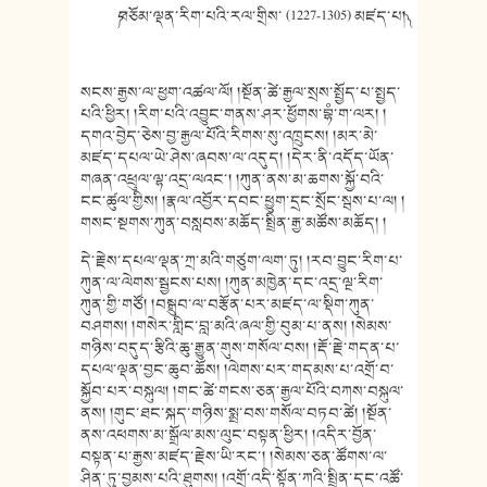
༼བཅོམ་ལྡན་རིག་པའི་རལ་གྲིས་ (1227-1305) མཛད་པ།༽
སངས་རྒྱས་ལ་ཕྱག་འཚལ་ལོ། །སྔོན་ཚེ་རྒྱལ་སྲས་སྤྱོད་པ་སྤྱད་
པའི་ཕྱིར། །རིག་པའི་འབྱུང་གནས་ཤར་ཕྱོགས་བྷཾ་ག་ལར། །
དགའ་བྱེད་ཅེས་བྱ་རྒྱལ་པོའི་རིགས་སུ་འཁྲུངས། །མར་མེ་
མཛད་དཔལ་ཡེ་ཤེས་ཞབས་ལ་འདུད། །དེར་ནི་འདོད་ཡོན་
གཞན་འཕྲུལ་ལྷ་འདྲ་ལའང་། །ཀུན་ནས་མ་ཆགས་སྐྱོ་བའི་
ངང་ཚུལ་གྱིས། །རྣལ་འབྱོར་དབང་ཕྱུག་དྲང་སྲོང་སྦས་པ་ལ། །
གསང་སྔགས་ཀུན་བསླབས་མཆོད་སྤྲིན་རྒྱ་མཚོས་མཆོད། །
དེ་རྗེས་དཔལ་ལྡན་ཀྲ་མའི་གཙུག་ལག་ཏུ། །རབ་བྱུང་རིག་པ་
ཀུན་ལ་ལེགས་སྦྱངས་པས། །ཀུན་མཁྱེན་དང་འདྲ་ལྔ་རིག་
ཀུན་གྱི་གཙོ། །བསྒྲུབ་ལ་བརྩོན་པར་མཛད་ལ་སྡིག་ཀུན་
བཤགས། །གསེར་གླིང་བླ་མའི་ཞལ་གྱི་བུམ་པ་ནས། །སེམས་
གཉིས་བདུད་རྩིའི་ཆུ་རྒྱུན་གུས་གསོལ་བས། །རྡོ་རྗེ་གདན་པ་
དཔལ་ལྡན་བྱང་ཆུབ་ཆོས། །ལེགས་པར་གདམས་པ་འགྲོ་བ་
སྐྱོབ་པར་བསྐུལ། །གང་ཚེ་གངས་ཅན་རྒྱལ་པོའི་བཀས་བསྐུལ་
ནས། །གུང་ཐང་སྐད་གཉིས་སྨྲ་བས་གསོལ་བཏབ་ཚེ། །སྔོན་
ནས་འཕགས་མ་སྒྲོལ་མས་ལུང་བསྟན་ཕྱིར། །འདིར་བྱོན་
བསྟན་པ་རྒྱས་མཛད་རྗེས་ཡི་རང་། །སེམས་ཅན་ཚོགས་ལ་
ཤིན་ཏུ་བྱམས་པའི་ཐུགས། །འགྲོ་འདི་སྟོན་ཀའི་སྤྲིན་དང་འཚོ་