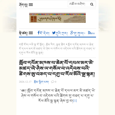
ཤོག་བུ།
སྡེ་ཚན།
ངོ་དེབ།
ཀྲུའི་ཀྲར།
གུ་ཀུལ།+
rss
གཙོ་ངོས།
མི་སྣ་ངོ་སྤྲོད།
,
རྩོམ་རིག
,
སྙན་ཚིག
སློབ་དཔོན་མཁས་པ་ཆེན་
པོ་དཔལ་མར་མེ་མཛད་ཡེ་ཤེས་ལ་གསོལ་བ་འདེབས་པའི་ཚིགས་སུ་བཅད་པ་
དགུ་པ་རོལ་མོའི་སྒྲ་སྙན།
སློབ་དཔོན་མཁས་པ་ཆེན་པོ་དཔལ་མར་མེ་
མཛད་ཡེ་ཤེས་ལ་གསོལ་བ་འདེབས་པའི་
ཚིགས་སུ་བཅད་པ་དགུ་པ་རོལ་མོའི་སྒྲ་སྙན།
2024-12-17
·
རྩོམ་སྒྲིག་པས།
·
0
༄༅། །སློབ་དཔོན་མཁས་པ་ཆེན་པོ་དཔལ་མར་མེ་མཛད་ཡེ་
ཤེས་ལ་གསོལ་བ་འདེབས་པའི་ཚིགས་སུ་བཅད་པ་དགུ་པ་
རོལ་མོའི་སྒྲ་སྙན་ཞེས་བྱ་བ།
[1]