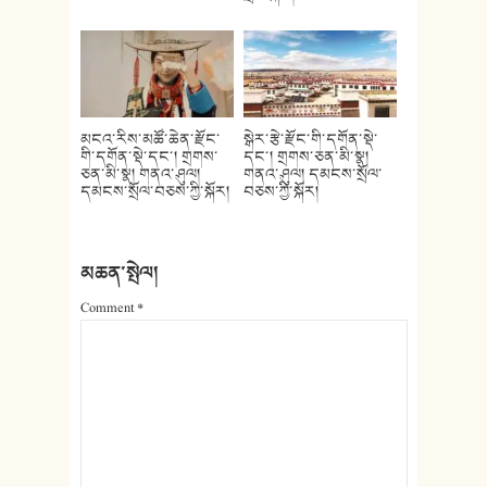
མངའ་རིས་མཚོ་ཆེན་རྫོང་
སྒེར་རྩེ་རྫོང་གི་དགོན་སྡེ་
གི་དགོན་སྡེ་དང་། གྲགས་
དང་། གྲགས་ཅན་མི་སྣ།
ཅན་མི་སྣ། གནའ་ཤུལ།
གནའ་ཤུལ། དམངས་སྲོལ་
དམངས་སྲོལ་བཅས་ཀྱི་སྐོར།
བཅས་ཀྱི་སྐོར།
མཆན་སྤེལ།
Comment
*