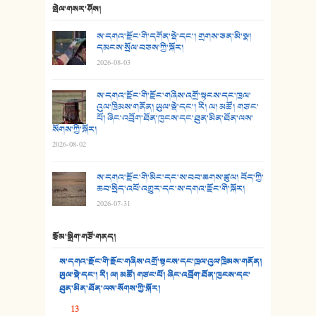
24. མིག་ཆུ་དམར་པོ།
སྤེལ་གསར་ཤོས།
25. མགྲོན་པོ།
ས་དགའ་རྫོང་གི་དགོན་སྡེ་དང་། གྲགས་ཅན་མི་སྣ།
དམངས་སྲོལ་བཅས་ཀྱི་སྐོར།
2026-08-03
26. ཨ་མའི་ཐང་ཁུག
27. ལྕེ་བདེ་ཞོལ་གྱི་པང་གདན།
ས་དགའ་རྫོང་གི་རྫོང་གཞིས་འགྲོ་སྟངས་དང་ཁྲལ་
འུལ་ཁྲིམས་གནོན། ཡུལ་སྡེ་དང་། རི། ལ། མཚོ། གཙང་
པོ། ཞིང་འབྲོག་ཐོན་ཁུངས་དང་ཐུན་མིན་ཐོན་ལས་
28. སྟོད་གཞས། - ཕན་ཐོག
སོགས་ཀྱི་སྐོར།
2026-08-02
29. རྣམ་བུ། - འཕྱོངས་ཞོལ་སྒྲོལ་མ།
ས་དགའ་རྫོང་གི་མིང་དང་ས་བབ་ཆགས་ཚུལ། བོད་ཀྱི་
30. སི་ལིང་འབྲི་མོ། - ཕན་ཐོག
ཆབ་སྲིད་འཕོ་འགྱུར་དང་ས་དགའ་རྫོང་གི་སྐོར།
2026-07-31
31. ཕ་ཡུལ་ཡར་ཀླུང་།
རྩོམ་སྒྲིག་གཙོ་གནད།
32. ཨ་མ།
ས་དགའ་རྫོང་གི་རྫོང་གཞིས་འགྲོ་སྟངས་དང་ཁྲལ་འུལ་ཁྲིམས་གནོན།
33. འཛོམས་པའི་ལམ།
ཡུལ་སྡེ་དང་། རི། ལ། མཚོ། གཙང་པོ། ཞིང་འབྲོག་ཐོན་ཁུངས་དང་
ཐུན་མིན་ཐོན་ལས་སོགས་ཀྱི་སྐོར།
34. ཉི་མ་སེམས་ལ་ཞོག་དང་། - ཟླ་སྒྲོན།
13