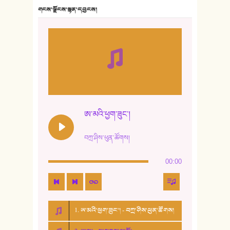
གངས་ལྗོངས་སྙན་དབྱངས།
ཨ་མའི་ཕྱག་ཟུང་།
བཀྲ་ཤིས་ཕུན་ཚོགས།
00:00
1. ཨ་མའི་ཕྱག་ཟུང་། - བཀྲ་ཤིས་ཕུན་ཚོགས།