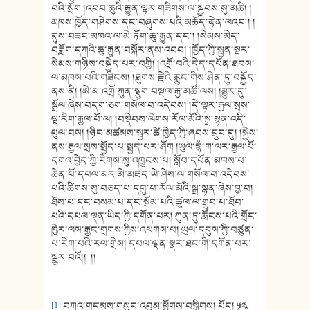
བའི་སྲོག །འབབ་ཆུའི་རྒྱུན་ལྟར་གཟིགས་ལ་སྐྱབས་སུ་མཆི། །
མཁས་ཁྱོད་གཤེགས་དང་བཞུགས་པའི་མཆོད་རྟེན་ལའང་། །
དུས་བཟང་མཁའ་ལ་མེ་ཏོག་ཆུ་རྒྱུན་དང་། །སེམས་མེད་
བཟློག་དཀའི་ཆུ་རྒྱུན་བསྐོར་ནས་འབབ། །ཁྱོད་ཀྱི་སྤྱན་སྔར་
སེམས་གཉིས་བསྐྱེད་པར་བགྱི། །འགྲོ་བའི་དེད་དཔོན་ཐབས་
ལ་མཁས་པའི་གཟིངས། །ཐུགས་རྗེའི་རླུང་གིས་ཤིན་ཏུ་བསྐྱོད་
ནས་ནི། །ཨེ་མ་འགྲོ་ཀུན་སྡུག་བསྔལ་རྒྱ་མཚོ་ལས། །མྱུར་དུ་
སྒྲོལ་ཞེས་བདག་ཅག་གསོལ་བ་འདེབས། །དེ་ལྟར་རྒྱལ་སྲས་
ལྔ་རིག་རྒྱལ་པོ་ལ། །བསྡེབས་ལེགས་རོལ་མོའི་སྒྲ་སྙན་འདི་
ཕུལ་བས། །ཉིང་མཚམས་སྦྱར་ཚེ་ཁྱེད་ཀྱི་ཞབས་དྲུང་དུ། །སྐྱེས་
ནས་རྒྱལ་སྲས་སྤྱོད་པ་སྤྱད་པར་ཤོག །ཡུལ་བྷཾ་ག་ལར་རྒྱལ་པོ་
དགའ་བྱེད་ཀྱི་རིགས་སུ་འཁྲུངས་པ། སློབ་དཔོན་མཁས་པ་
ཆེན་པོ་དཔལ་མར་མེ་མཛད་ཡེ་ཤེས་ལ་གསོལ་བ་འདེབས་
པའི་ཚིགས་སུ་བཅད་པ་དགུ་པ་རོལ་མོའི་སྒྲ་སྙན་ཞེས་བྱ་བ།
ཐོས་པ་དང་བསམ་པ་དང་སྒོམ་པའི་ཚུལ་ལ་གྲུབ་པ་ཐོབ་
པའི་དཔལ་ལྡན་ཡིད་ཀྱི་དགོན་པར། ཀུན་ཏུ་རྨོངས་པའི་གྲོང་
ཁྱེར་ལས་རྒྱང་གྲགས་ཀྱིས་འཕགས་པ། ཡུལ་དབུས་ཀྱི་བཙུན་
པ་རིག་པའི་རལ་གྲིས། དཔལ་ལྡན་སྣར་ཐང་གི་དགོན་པར་
སྦྱར་བའོ།། །།
[1]
བཀའ་གདམས་གསུང་འབུམ་ཕྱོགས་བསྒྲིགས། པོད། ༼༥༢༽