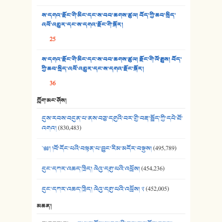
35. ང་ཚོ་ཕན་ཚུན་མཇལ་ནས། - ཟླ་སྒྲོན།
ས་དགའ་རྫོང་གི་མིང་དང་ས་བབ་ཆགས་ཚུལ། བོད་ཀྱི་ཆབ་སྲིད་
འཕོ་འགྱུར་དང་ས་དགའ་རྫོང་གི་སྐོར།
36. ཟླ་གཞོན་སྙན་དབྱངས། - ཟླ་སྒྲོན།
25
37. མཚོ་སྔོན་པོ། - ཟླ་སྒྲོན།
ས་དགའ་རྫོང་གི་མིང་དང་ས་བབ་ཆགས་ཚུལ། རྫོང་གི་ལོ་རྒྱུས། བོད་
38. ཡབ་ཡུམ། - ཟླ་སྒྲོན།
ཀྱི་ཆབ་སྲིད་འཕོ་འགྱུར་དང་ས་དགའ་རྫོང་སྐོར།
36
39. དྲིལ་བུའི་སྐལ་སྒྲ། - ཟླ་སྒྲོན།
ཀློག་མང་ཤོས།
40. ང་ཚོ་ཕན་ཚུན་མཇལ་ནས། - ཟླ་སྒྲོན།
དུས་རབས་བདུན་པ་ནས་བཅུ་དགུའི་བར་གྱི་བརྡ་སྤྲོད་ཀྱི་དཔེ་ཐོ་
41. མཚན་ཚོགས་ཞབས་བྲོ་སྣ་མང་། - བོད་གཞས་ཕྱོགས་བསྒྲིགས།
འགའ།
(830,483)
༄༅། །བོ་དོང་པའི་བསྟན་པ་བྱུང་རིམ་མདོར་བསྡུས།
(495,789)
དུང་དཀར་འཆད་ཁྲིད། ལེའུ་དགུ་པའི་འཕྲོས།
(454,236)
དུང་དཀར་འཆད་ཁྲིད། ལེའུ་དགུ་པའི་འཕྲོས། ༢
(452,005)
མཆན།