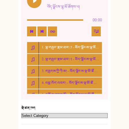
13. ཆུང་འདྲིས། - ཟླ་སྒྲོན།
བོད་ལྗོངས་ལྷ་མོ་ཚོགས་པ།
14. སྙིང་རྗེ་མོ། - ཚེ་འགྱུར་མེད།
00:00
15. ཤམ་པ་ལ་ཡི་སྲས་མོ།
16. ལྷ་བུ་དར་བུ།
1. ལྷ་གཞུང་རྣམ་ཐར། ༡ - བོད་ལྗོངས་ལྷ་མོ་ཚོགས་པ།
17. ང་བོད་པ་ཡིན། - ཕུར་བུ་རྣམ་རྒྱལ།
2. ལྷ་གཞུང་རྣམ་ཐར། ༢ - བོད་ལྗོངས་ལྷ་མོ་ཚོགས་པ།
18. ང་ལ་བྱམས་པའི་ཨ་མ།
3. གཟུགས་ཀྱི་ཉི་མ། - བོད་ལྗོངས་ལྷ་མོ་ཚོགས་པ།
19. ཆ་རྐྱེན་མེད་པའི་སེམས།
4. པདྨ་འོད་འབར། - བོད་ལྗོངས་ལྷ་མོ་ཚོགས་པ།
20. བསྟན་རྒྱས་གླིང་།
5. འགྲོ་བ་བཟང་མོ། - བོད་ལྗོངས་ལྷ་མོ་ཚོགས་པ།
21. ཕ་སྐད།
22. བཀྲ་ཤིས་ཁང་གསར།
སྡེ་ཚན་ཁག
23. ཕོ་རྒོད་པོ།