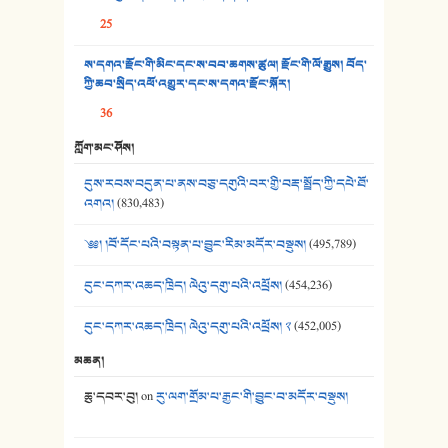
25
37. མཚོ་སྔོན་པོ། - ཟླ་སྒྲོན།
ས་དགའ་རྫོང་གི་མིང་དང་ས་བབ་ཆགས་ཚུལ། རྫོང་གི་ལོ་རྒྱུས། བོད་
38. ཡབ་ཡུམ། - ཟླ་སྒྲོན།
ཀྱི་ཆབ་སྲིད་འཕོ་འགྱུར་དང་ས་དགའ་རྫོང་སྐོར།
36
39. དྲིལ་བུའི་སྐལ་སྒྲ། - ཟླ་སྒྲོན།
ཀློག་མང་ཤོས།
40. ང་ཚོ་ཕན་ཚུན་མཇལ་ནས། - ཟླ་སྒྲོན།
དུས་རབས་བདུན་པ་ནས་བཅུ་དགུའི་བར་གྱི་བརྡ་སྤྲོད་ཀྱི་དཔེ་ཐོ་
41. མཚན་ཚོགས་ཞབས་བྲོ་སྣ་མང་། - བོད་གཞས་ཕྱོགས་བསྒྲིགས།
འགའ།
(830,483)
༄༅། །བོ་དོང་པའི་བསྟན་པ་བྱུང་རིམ་མདོར་བསྡུས།
(495,789)
དུང་དཀར་འཆད་ཁྲིད། ལེའུ་དགུ་པའི་འཕྲོས།
(454,236)
དུང་དཀར་འཆད་ཁྲིད། ལེའུ་དགུ་པའི་འཕྲོས། ༢
(452,005)
མཆན།
ཆུ་དབར་བུ།
on
རུ་ལག་གྲོམ་པ་རྒྱང་གི་བྱུང་བ་མདོར་བསྡུས།