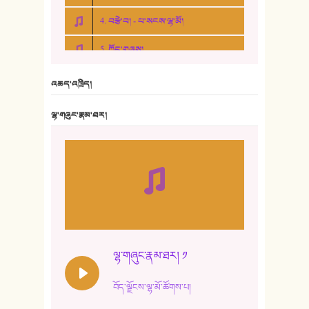
4. བརྩེ་བ། - པ་སངས་ལྷ་མོ།
5. ཀོང་གཞས།
6. ཆོལ་གསུམ་བྲོ་གཞས། - སྒྲོན་གསལ།
འཆད་འཁྲིད།
7. ལྷག་སྒྲོན་ལགས།
ལྷ་གཞུང་རྣམ་ཐར།
8. ཆང་གཞས།
9. ཆང་གཞས། ༢
10. ཆང་གཞས། ༣
11. ལོ་གསར།
12. ལོ་གསར། ༢
ལྷ་གཞུང་རྣམ་ཐར། ༡
13. ཆུང་འདྲིས། - ཟླ་སྒྲོན།
བོད་ལྗོངས་ལྷ་མོ་ཚོགས་པ།
14. སྙིང་རྗེ་མོ། - ཚེ་འགྱུར་མེད།