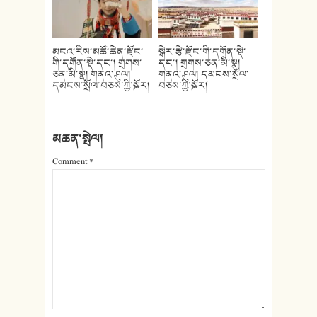
མངའ་རིས་མཚོ་ཆེན་རྫོང་
སྒེར་རྩེ་རྫོང་གི་དགོན་སྡེ་
གི་དགོན་སྡེ་དང་། གྲགས་
དང་། གྲགས་ཅན་མི་སྣ།
ཅན་མི་སྣ། གནའ་ཤུལ།
གནའ་ཤུལ། དམངས་སྲོལ་
དམངས་སྲོལ་བཅས་ཀྱི་སྐོར།
བཅས་ཀྱི་སྐོར།
མཆན་སྤེལ།
Comment
*