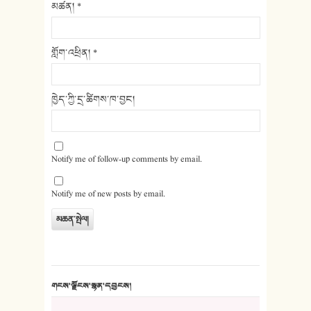
མཚན།
*
གློག་འཕྲིན།
*
ཁྱེད་ཀྱི་དྲ་ཚིགས་ཁ་བྱང།
Notify me of follow-up comments by email.
Notify me of new posts by email.
གངས་ལྗོངས་སྙན་དབྱངས།