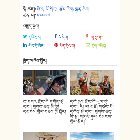
སྡེ་ཚན།:
མི་སྣ་ངོ་སྤྲོད།
,
རྩོམ་རིག
,
སྙན་ཚིག
ཚན་པ།:
featured
བརྒྱུད་སྐུལ།
ཀྲུའི་ཀྲར།
ངོ་དེབ།
གུ་ཀུལ།+
ལིང་ཀྲི་ཨིན།
པིན་ཀྲིའ་ས།
གློག་འཕྲིན།
ཁྱེད་ལ་འོས་སྦྱོར།
ས་དགའ་རྫོང་གི་དགོན་སྡེ་
དགེ་རྒྱས་རྫོང་གི་ཡུལ་སྡེ་
དང་། གྲགས་ཅན་མི་སྣ།
དང་། རི། ལ། མཚོ། གཙང་པོ།
དམངས་སྲོལ་བཅས་ཀྱི་སྐོར།
དགོན་སྡེ་དང་། གྲགས་ཅན་
མི་སྣ། གནའ་ཤུལ། དམངས་
སྲོལ་སྐོར།