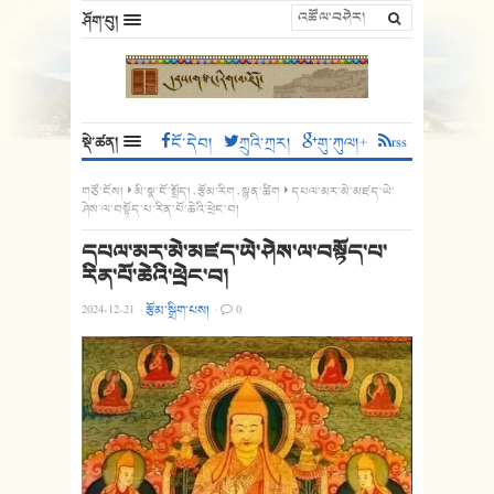
ཤོག་བུ།
སྡེ་ཚན།
ངོ་དེབ།
ཀྲུའི་ཀྲར།
གུ་ཀུལ།+
rss
གཙོ་ངོས།
མི་སྣ་ངོ་སྤྲོད།
,
རྩོམ་རིག
,
སྙན་ཚིག
དཔལ་མར་མེ་མཛད་ཡེ་
ཤེས་ལ་བསྟོད་པ་རིན་པོ་ཆེའི་ཕྲེང་བ།
དཔལ་མར་མེ་མཛད་ཡེ་ཤེས་ལ་བསྟོད་པ་
རིན་པོ་ཆེའི་ཕྲེང་བ།
2024-12-21
·
རྩོམ་སྒྲིག་པས།
·
0