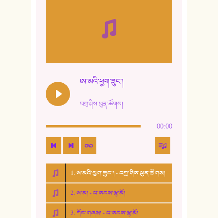
ཨ་མའི་ཕྱག་ཟུང་།
བཀྲ་ཤིས་ཕུན་ཚོགས།
00:00
1. ཨ་མའི་ཕྱག་ཟུང་། - བཀྲ་ཤིས་ཕུན་ཚོགས།
2. ཨ་མ། - པ་སངས་ལྷ་མོ།
3. ཀོང་གཞས། - པ་སངས་ལྷ་མོ།