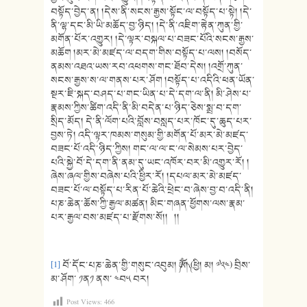
[1]
བོ་དོང་པཎ་ཆེན་གྱི་གསུང་འབུམ། ༼ཨོཾ།༽ (ཕྱི། མ། ༧༢༤) བྲིས་
མ་ཤོག་ ༡ན༡ ནས་ ༤བ༥ བར།
Post Views:
466