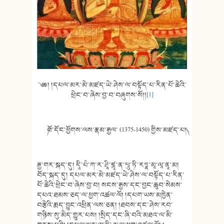
༄༅། །དཔལ་མར་མེ་མཛད་ཡེ་ཤེས་ལ་བསྟོད་པ་རིན་པོ་ཆེའི་
ཕྲེང་བ་ཞེས་བྱ་བ་བཞུགས་སོ།།
[1]
༼བོ་དོང་ཕྱོགས་ལས་རྣམ་རྒྱལ་ (1375-1450) གྱིས་མཛད་པ།༽
རྒྱ་གར་སྐད་དུ། དཱི་པཾ་ཀ་ར་ཤྲཱི་ཛྙཱ་ན་པཱུ་ཏི་རཏྣ་མཱ་ལཱ་ནཱ་མ།
བོད་སྐད་དུ། དཔལ་མར་མེ་མཛད་ཡེ་ཤེས་ལ་བསྟོད་པ་རིན་
པོ་ཆེའི་ཕྲེང་བ་ཞེས་བྱ་བ། སངས་རྒྱས་དང་བྱང་ཆུབ་སེམས་
དཔའ་ཐམས་ཅད་ལ་ཕྱག་འཚལ་ལོ། །དཔག་ཡས་མཁྱེན་
བརྩེའི་རྨད་བྱུང་འཕྲིན་ལས་ཅན། །ཐབས་དང་ཤེས་རབ་
གཉིས་སུ་མེད་གྱུར་པས། །སྲིད་དང་ཞི་བའི་མཐའ་ལ་མི་