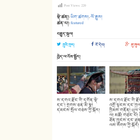
Post Views:
220
སྡེ་ཚན།:
ཡིག་ཚགས།
,
ལོ་རྒྱུས།
ཚན་པ།:
featured
བརྒྱུད་སྐུལ།
ཀྲུའི་ཀྲར།
ངོ་དེབ།
གུ་ཀུལ
ཁྱེད་ལ་འོས་སྦྱོར།
ས་དགའ་རྫོང་གི་དགོན་སྡེ་
ས་དགའ་རྫོང་གི་རྫ
དང་། གྲགས་ཅན་མི་སྣ།
འགྲོ་སྟངས་དང་ཁྲལ
དམངས་སྲོལ་བཅས་ཀྱི་སྐོར།
ཁྲིམས་གནོན། ཡུལ་ས
ལ། མཚོ། གཙང་པོ། 
ཐོན་ཁུངས་དང་ཐུན
ལས་སོགས་ཀྱི་སྐོར།