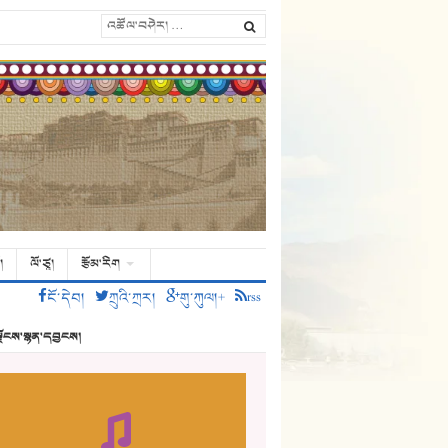
།
ལོ་ཙཱ།
རྩོམ་རིག
ངོ་དེབ།
ཀྲུའི་ཀྲར།
གུ་ཀུལ།+
rss
ྗོངས་སྙན་དབྱངས།