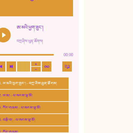
ཨ་མའི་ཕྱག་ཟུང་།
བཀྲ་ཤིས་ཕུན་ཚོགས།
00:00
1. ཨ་མའི་ཕྱག་ཟུང་། - བཀྲ་ཤིས་ཕུན་ཚོགས།
2. ཨ་མ། - པ་སངས་ལྷ་མོ།
3. ཀོང་གཞས། - པ་སངས་ལྷ་མོ།
4. བརྩེ་བ། - པ་སངས་ལྷ་མོ།
5. ཀོང་གཞས།