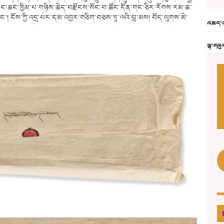
ུང་ཆང་ཁྱིམ་པ་གཉིས་ཆེད་བརྫོངས་སོང་བ་ཚོང་དོན་གང་ཅིར་རོགས་རམ་ཆ་
 ངོས་ཀྱི་འདྲ་པར་དམ་འབྱར་གཅིག་བཅས་ཏཱ་ལའི་བླ་མས། བོད་ལུགས་མེ་
འཆད་འ
ལྷ་གཞུ