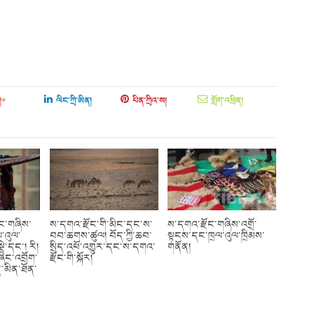
།+
ལིང་ཀྲི་ཨིན།
པིན་ཀྲིའ་ས།
གློག་འཕྲིན།
ོང་གཞིས་
ས་དགའ་རྫོང་གི་མིང་དང་ས་
ས་དགའ་རྫོང་གཞིས་འགྲོ་
་འུལ་
བབ་ཆགས་ཚུལ། བོད་ཀྱི་ཆབ་
སྟངས་དང་ཁྲལ་འུལ་ཁྲིམས་
ྡེ་དང་། རི།
སྲིད་འཕོ་འགྱུར་དང་ས་དགའ་
གནོན།
ཞིང་འབྲོག་
རྫོང་གི་སྐོར།
་མིན་ཐོན་