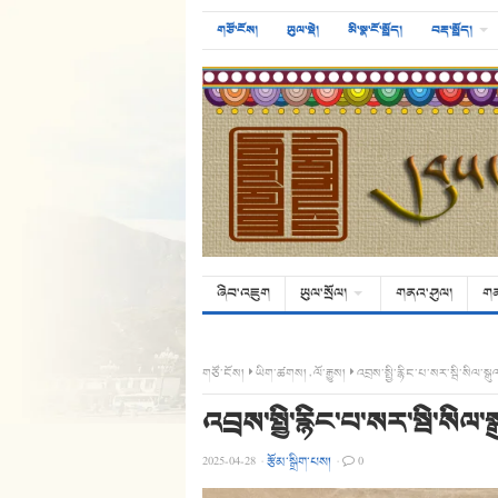
གཙོ་ངོས།
ཡུལ་སྡེ།
མི་སྣ་ངོ་སྤྲོད།
བརྡ་སྤྲོད།
ཞིབ་འཇུག
ཡུལ་སྲོལ།
གནའ་ཤུལ།
ག
གཙོ་ངོས།
ཡིག་ཚགས།
,
ལོ་རྒྱུས།
འབྲས་སྤྱི་རྙིང་པ་སར་སྦི་སིལ་
འབྲས་སྤྱི་རྙིང་པ་སར་སྦི་སིལ
2025-04-28
·
རྩོམ་སྒྲིག་པས།
·
0