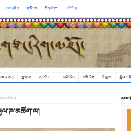
འཆད་ཁྲིད།
སྣ་ཚོགས།
ཡིག་ཚགས།
དཔེ་དེབ།
ནས་བཤད།
སྒྱུ་རྩལ།
ནང་རིག
བཟོ་རིག
གསོ་རིག
ལོ་རྒྱུས།
སློབ་གསོ
སྒུལ་ཌ་མཆོག་ལ།
གངས་ལ
་སྒུལ་ཌ་མཆོག་ལ།