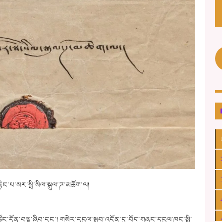
་རྙིང་པ་སར་སྦི་སིལ་སྒུལ་ཌ་མཆོག་ལ།
ོང་དོན་བལྟ་ཞིབ་དང་། གསེར་དངུལ་སྒྲུབ་འདོན་དུ་བོད་གཞུང་དངུལ་ཁང་སྤྱི་