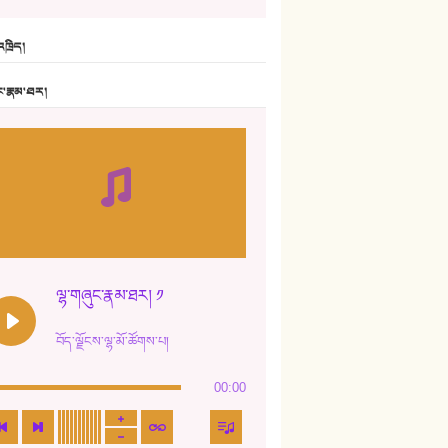
6. ཆོལ་གསུམ་བྲོ་གཞས། - སྒྲོན་གསལ།
ཁྲིད།
7. ལྷག་སྒྲོན་ལགས།
ང་རྣམ་ཐར།
8. ཆང་གཞས།
9. ཆང་གཞས། ༢
10. ཆང་གཞས། ༣
11. ལོ་གསར།
12. ལོ་གསར། ༢
ལྷ་གཞུང་རྣམ་ཐར། ༡
13. ཆུང་འདྲིས། - ཟླ་སྒྲོན།
བོད་ལྗོངས་ལྷ་མོ་ཚོགས་པ།
14. སྙིང་རྗེ་མོ། - ཚེ་འགྱུར་མེད།
00:00
15. ཤམ་པ་ལ་ཡི་སྲས་མོ།
16. ལྷ་བུ་དར་བུ།