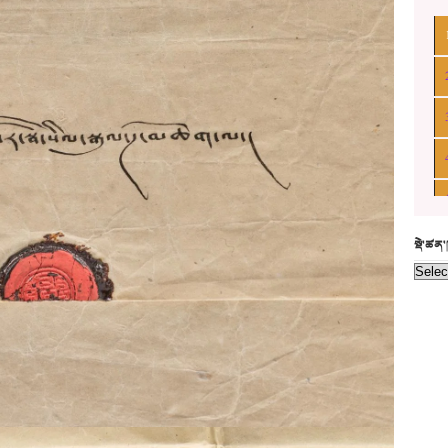
སྡེ་ཚན