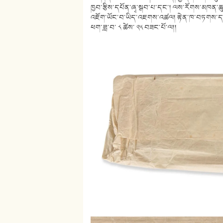
ཁྱབ་རྩིས་དཔོན་ཞྭ་སྒབ་པ་དང་། ལས་རོགས་མཁན་ཆ
འཇོག་ཡོང་བ་ཡིད་འཇགས་འཚལ། རྟེན་ཁ་བཏགས་དང་།
ཕག་ཟླ་བ་ ༨ ཚེས་ ༢༥ བཟང་པོ་ལ།།