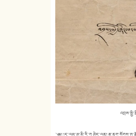
འབྲས་སྤྱི
༄༅། །ད་ལམ་ཨ་མི་རི་ཀ ཨེང་ལན། རྒྱ་ནག་སོགས་སུ་ཚ