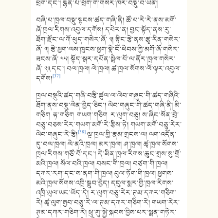
ཕྲོག་དང་། སྙན་པོ་ཕྲོག་གི་གསེར་ཁར་བསྡུ་བ་ཡིན།
བཞི་པ་ཁྲལ་བསྡུ་སྟངས་ཚད་གཞི་ནི། ཚོ་པ་རེ་རེ་ནས་མགོ་
ཞོ་ཁྲལ་རིགས་འབུལ་དགོས། དཔེར་ན། བྱང་སྟོད་ནས་རུ་
ཐོག་རྫོང་ལ་ཀོ་ཕུད་གསེར་ཞོ་ ༣། རྟིང་རྩེ་ནས་རྩྭ་རིན་གསེར་
ཞོ་ ༣། རྩེ་ཕྱག་ལས་ཁུངས་ཕྱག་སྣེ་ངོ་ཕེབས་ཀྱི་མགོ་ཞོ་གསེར་
ཟངས་ཞོ་ ༤༥། སྟོད་སྒར་དཔོན་སྦྲེལ་པོ་ལ་ནོར་ཁྲལ་གསེར་
ཞོ་ ༢༣ དང་། བལ་ཁྲལ། ལེ་ཁྲལ། ཚ་ཁྲལ་སོགས་ལོ་ལྟར་འབུལ་
[37]
དགོས།
ཁྲལ་བསྡུའི་ཚད་གཞི་བརྩི་ཚུལ་ལ་ལེབ་གཞུང་གི་ཚད་གཞིའི་
ཐོག་ནས་བསྡུ་ལེན་བྱེད་ཅིང་། ལེབ་གཞུང་གི་ཚད་གཞི་ནི། མི་
གཅིག རྟ་གཅིག གཡག་གཅིག ར་ལུག་བཅུ། ས་ཞིང་སོན་བྲེ་
བཅུ་བཅས་རེར་གཡག་མགོ་རེ་རྩིས་ཏེ། གཡག་མགོ་བཅུ་རེར་
[38]
ལེབ་གཞུང་རེ་རྩི།
ལྔ་ཁྲལ་གྱི་རྣམ་གྲངས་ལ། ལག་འདོན་
དུ་བལ་ཁྲལ། ལེ་ནའི་ཁྲལ། མར་ཁྲལ། ཤ་ཁྲལ། ཚྭ་ཁྲལ་སོགས་
ཁྲལ་རིགས་གཙོ་བོ་དང་། དེ་མིན་ཁྲལ་རིགས་ཆུང་གྲས་སུ་གྲོ་
མའི་ཁྲལ། སོལ་བའི་ཁྲལ། བསང་གི་ཁྲལ། བཙག་གི་ཁྲལ།
དཀར་རག་དང་ས་ནག་གི་ཁྲལ། བུལ་ཏོག་གི་ཁྲལ། ཕྱགས་
མའི་ཁྲལ་སོགས་འཁྲི་སྒྲུབ་བྱེད། དངུལ་སྨར་གྱི་ཁྲལ་རིགས་
འཁྲི་ཡུལ་ཡང་ཡོད་དེ། ར་ལུག་བཅུ་རེར་ཊམ་དཀར་གཅིག་
རེ། ཚྭ་ལུག་རྒྱབ་བཅུ་རེ་ལ་ཊམ་དཀར་གཅིག་རེ། གཡག་རེར་
ཊམ་དཀར་གཅིག་རེ། ཕྲུ་གུ་སྐྱེ་སྐབས་བྱིས་པར་སྨན་གཏེར་