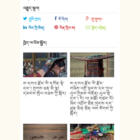
བརྒྱུད་སྐུལ།
ཀྲུའི་ཀྲར།
ངོ་དེབ།
གུ་ཀུལ།+
ལིང་ཀྲི་ཨིན།
པིན་ཀྲིའ་ས།
གློག་འཕྲིན།
ཁྱེད་ལ་འོས་སྦྱོར།
ས་དགའ་རྫོང་གི་དགོན་སྡེ་
ས་དགའ་རྫོང་གི་རྫོང་
དང་། གྲགས་ཅན་མི་སྣ།
གཞིས་འགྲོ་སྟངས་དང་ཁྲལ་
དམངས་སྲོལ་བཅས་ཀྱི་སྐོར།
འུལ་ཁྲིམས་གནོན། ཡུལ་སྡེ་
དང་། རི། ལ། མཚོ། གཙང་པོ།
ཞིང་འབྲོག་ཐོན་ཁུངས་དང་
ཐུན་མིན་ཐོན་ལས་སོགས་ཀྱི་
སྐོར།