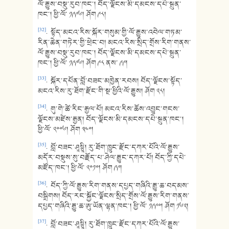
ལོ་རྒྱུས་བསྡུ་རུབ་ཁང་། བོད་ལྗོངས་མི་དམངས་དཔེ་སྐྲུན་
ཁང་། ཕྱི་ལོ་ ༡༩༩༦། ཤོག ༩༨།
[32]
. སྟོད་མངའ་རིས་སྐོར་གསུམ་གྱི་ལོ་རྒྱུས་འབེལ་གཏམ་
རིན་ཆེན་གཏེར་གྱི་ཕྲེང་བ། མངའ་རིས་སྲིད་གྲོས་རིག་གནས་
ལོ་རྒྱུས་བསྡུ་རུབ་ཁང་། བོད་ལྗོངས་མི་དམངས་དཔེ་སྐྲུན་
ཁང་། ཕྱི་ལོ་ ༡༩༩༦། ཤོག ༩༨ ནས་ ༩༩།
[33]
. སྐོར་དཔོན་བློ་བཟང་མཁྱེན་རབས། བོད་ལྗོངས་སྟོད་
མངའ་རིས་རུ་ཐོག་རྫོང་གི་སྔ་ཕྱིའི་ལོ་རྒྱུས། ཤོག ༢༨།
[34]
. གུ་གེ་ཚེ་རིང་རྒྱལ་པོ། མངའ་རིས་ཆོས་འབྱུང་གངས་
ལྗོངས་མཛེས་རྒྱན། བོད་ལྗོངས་མི་དམངས་དཔེ་སྐྲུན་ཁང་།
ཕྱི་ལོ་ ༢༠༠༦། ཤོག ༣༤༠།
[35]
. བློ་བཟང་ཤཱསྟྲཱི། རུ་ཐོག་ཁྱུང་རྫོང་དཀར་པོའི་ལོ་རྒྱུས་
མདོར་བསྡུས་སུ་བརྗོད་པ་ཤེལ་རྒྱུང་དཀར་པོ། བོད་ཀྱི་དཔེ་
མཛོད་ཁང་། ཕྱི་ལོ་ ༢༠༡༠། ཤོག ༩༩།
[36]
. བོད་ཀྱི་ལོ་རྒྱུས་རིག་གནས་དཔྱད་གཞིའི་རྒྱུ་ཆ་བདམས་
བསྒྲིགས། བོད་རང་སྐྱོང་ལྗོངས་སྲིད་གྲོས་ལོ་རྒྱུས་རིག་གནས་
དཔྱད་གཞིའི་རྒྱུ་ཆ་ཨུ་ཡོན་ལྷན་ཁང་། ཕྱི་ལོ་ ༡༩༩༠། ཤོག ༡༦༢།
[37]
. བློ་བཟང་ཤཱསྟྲཱི། རུ་ཐོག་ཁྱུང་རྫོང་དཀར་པོའི་ལོ་རྒྱུས་