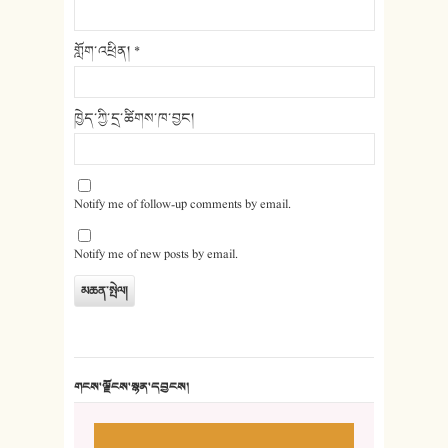
གློག་འཕྲིན།
*
ཁྱེད་ཀྱི་དྲ་ཚིགས་ཁ་བྱང།
Notify me of follow-up comments by email.
Notify me of new posts by email.
གངས་ལྗོངས་སྙན་དབྱངས།