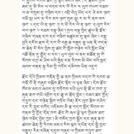
གི་ཕྱུགས་རིགས་ཆིག་ཁྲི་ལྷག་མངའ་ཞིང་། དེ་རྣམས་ཁྲལ་
རྐང་དུ་མི་སེར་ལ་བཏང་བར་ལོ་རེར་ར་ལུག་གཡག་བཅས་
ལ་མ་གསུམ་བུ་གཉིས་དང་། འབྲི་བེའུ་ཡོད་པར་ཤེ་མར་ཉག་
བཅོ་ལྔ། ཡར་མ་རེར་མར་ཉག་སུམ་ཅུ། ར་མ་རེ་ནས་མར་
ཉག་ ༥ དང་ལེ་ན་ཉག་ ༡། ར་ཕོ་རེར་ལེ་ན་ཉག་ ༢། ལུག་རེར་
བལ་ཉག་ ༦ བཅས་བསྡུ་ཞིང་། ཁྲལ་བསྡུ་བྱེད་ཚུལ་ནི་རྫོང་
གཞིས་གཞན་དག་དང་གཅིག་མཚུངས་སུ་སྣང་ཞིང་། བསྡུ་
བྱའི་དངོས་རྫས་དེ་དག་གི་བརྒྱ་ཆ་བརྒྱད་ཅུ་ཡན་ནི་གདན་
ས་ཆེན་པོ་སེར་བྱེས་གྲྭ་ཚང་གི་སློབ་གཉེར་བའི་སློབ་ཡོན་
འཚོ་རྟེན་དུ་སྤྱོད་པ་དང་། ཡུལ་ལུང་ལ་ནད་མཚོན་མུ་གེ་
སོགས་བཀྲ་མ་ཤིས་པའི་རྐྱེན་ངན་རིགས་མི་ཡོང་བའི་སླད་
ཞབས་བརྟན་སྐུ་རིམ་གྱི་གཏོང་དམིགས་ཡིན་འདུག
རྫོང་དེའི་ཁྲིམས་གནོན་གྱི་ཆ་ནས་ཁྲིམས་བདག་གི་དབང་ཆ་
གཙོ་བོ་ནི་གཞུང་བསྐོས་རྫོང་སྡོད་ལ་ལྡན་ཞིང་། དེས་རྫོང་
ཁོངས་མངའ་ཞབས་སུ་གཏོགས་པའི་ཡུལ་སྡེ་ཚོ་པ་ཁག་ཏུ་
རྐུན་ཇག་གཡོ་འཕྲོག་དང་རྩྭ་ས་རྩོད་གླེང་། བཟའ་ཚང་གྱོད་
གཏུག་དང་གཉེན་སྒྲིག་གཏོང་ལེན། ནོར་ལུག་རྩིས་གཤེར་
དང་རི་ཀླུང་བཀོད་འདོམས། མི་རྩ་བདག་སྤྲོད་སོགས་ས་
གནས་ཀྱི་གྱོད་དོན་ཁག རྫོང་གི་ཞལ་ལྕེ་ལྟར་ཁྲིམས་ཐག་
ཉེས་གཅོད་བྱེད་ཀྱང་། མི་གསོད་ཁྲག་སྦྱོར་དང་རྐུན་ཇག་
ཚབས་ཆེན་གྱི་རིགས་མངའ་རིས་སྒར་དཔོན་དང་སྤྱི་ཁྱབ་
བརྒྱུད། རིམ་བཞིན་དབུས་གཞུང་ལ་ཁྲིམས་གཏུག་ཐག་