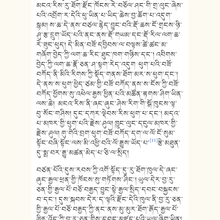
མངའ་རིས་རུ་ཐོག་རྫོང་ཁོངས་རེ་བཅོལ་ཤང་གི་གྲ་ལུང་ཞེས་
པའི་འབྲོག་ར་དེའི་ཕུ་ཡིན་པ་ཡིད་ཆེས་བྱ་ཆོག་པ་འདུག་
སྙམ། ས་ཆ་དེ་ནས་བཙལ་རྙེད་བྱུང་བའི་རྡོ་ཆས་ངོ་གྲངས་ཉི་
ཤུ་རྩ་དྲུག་ཡོད་པའི་ནང་ནས་རྡོ་གཡམ་དང་རྡོ་རིལ་ལག་ཆ་
རེ་ཟུང་ཕུད། དེ་མིན་བཟོ་དབྱིབས་ལ་བལྟས་ཚེ་ཚང་མ་
གཞོག་བྱེད་ཀྱི་ལག་ཆ་རིང་ཐུང་ཁག་གཉིས་དང་། འབིགས་
བྱེད་ཀྱི་ལག་ཆ་རྣོ་ཅན་ཤ་སྟག་རེད་འདུག ཕུག་པའི་བཟོ་
བཀོད་ནི་མིའི་རིགས་ཀྱི་སྡོད་གནས་ཐོག་མར་ས་ཕུག་དང་།
དེ་ནས་ས་ཕུག་ཕྱེད་ཙམ་གྱི་བཟོ་བཀོད་ནས་ས་ངོས་ཀྱི་བཟོ་
བཀོད་ཕྱོགས་སུ་འཕེལ་རྒྱས་ཕྱིན་པའི་མཚོན་རྟགས་ཤིག་ཡིན་
ལས་ཆེ། མངའ་རིས་ནི་ཞང་ཞུང་ཤེས་རིག་གི་སྒོ་ཁུངས་ལྟ་
བུ་སོང་གཤིས། དུང་དཀར་ལྡེབས་རིས་ཕུག་པ་དང་། མདའ་
པ་མཁར་གྱི་ཕུག་པའི་རྗེས་ཤུལ། ཁྱུང་ལུང་དངུལ་མཁར་གྱི་
རྗེས་ཤུལ། གུ་གེའི་བྲག་ཕུག་བཟོ་བཀོད་དག་ལ་ལོ་ངོ་སུམ་
[11]
སྟོང་བཞི་སྟོང་ལས་མི་འཕྱི་བའི་ལོ་རྒྱུས་ཡོད་པ་
རྩེ་མཐུན་
དུ་སྨྲ་བར་རྒྱུ་མཚན་མེད་པ་ཅི་ལ་སྲིད།
བཙན་པོའི་དུས་རབས་ཀྱི་འགོ་སྟོད་དུ་རུ་ཐོག་ཁུལ་དེ་ཞང་
ཞུང་རྒྱལ་ཕྲན་གྱི་ཁོངས་སུ་གཏོགས་ཤིང་། ཡུལ་དེར་བྱ་རུ་
ཅན་གྱི་རྒྱལ་པོ་བཅོ་བརྒྱད་བྱུང་སྟེ་རྒྱལ་སྲིད་དབང་བསྐྱངས་
བ་དང་། དུས་སྐབས་དེར་ད་ལྟའི་རྫོང་དེའི་ཁུལ་ནི་བྱ་རུ་ཅན་
གྱི་རྒྱལ་པོ་བཅོ་བརྒྱད་ཀྱི་ནང་ནས་མུ་མུར་ཐོག་རྒོད་རྒྱལ་པོ་
ཨིནྜ་འོད་ཀྱི་བྱ་རུ་ཅན་གྱིས་དབང་མཛད་པའི་ཡུལ་ཞིག་ཡིན།