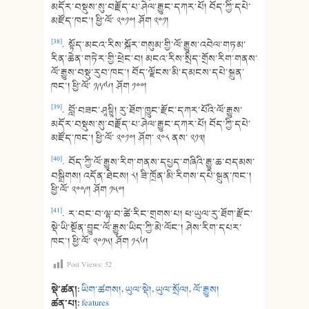
མདོར་བསྡུས་སུ་བརྗོད་པ་ཤེལ་རྒྱུང་དཀར་པོ། བོད་ཀྱི་དཔེ་
མཛོད་ཁང་། ཕྱི་ལོ་ ༢༠༡༠། ཤོག ༢༠༡།
[38]
. སྟོད་མངའ་རིས་སྐོར་གསུམ་གྱི་ལོ་རྒྱུས་འབེལ་གཏམ་
རིན་ཆེན་གཏེར་གྱི་ཕྲེང་བ། མངའ་རིས་སྲིད་གྲོས་རིག་གནས་
ལོ་རྒྱུས་བསྡུ་རུབ་ཁང་། བོད་ལྗོངས་མི་དམངས་དཔེ་སྐྲུན་
ཁང་། ཕྱི་ལོ་ ༡༩༩༦། ཤོག ༡༠༠།
[39]
. བློ་བཟང་ཤཱསྟྲཱི། རུ་ཐོག་ཁྱུང་རྫོང་དཀར་པོའི་ལོ་རྒྱུས་
མདོར་བསྡུས་སུ་བརྗོད་པ་ཤེལ་རྒྱུང་དཀར་པོ། བོད་ཀྱི་དཔེ་
མཛོད་ཁང་། ཕྱི་ལོ་ ༢༠༡༠། ཤོག་ ༢༠༨ ནས་ ༢༡༣།
[40]
. བོད་ཀྱི་ལོ་རྒྱུས་རིག་གནས་དཔྱད་གཞིའི་རྒྱུ་ཆ་བདམས་
བསྒྲིགས། འདོན་ཐེངས། ༨། ཟི་ཁྲོན་མི་རིགས་དཔེ་སྐྲུན་ཁང་།
ཕྱི་ལོ་ ༢༠༠༩། ཤོག ༡༥༠།
[41]
. ར་བང་བ་ལྷ་བ་ཚེ་རིང་གྲགས་པ། ཕ་ཡུལ་རུ་ཐོག་རྫོང་
སྡེ་ཡི་སྔོན་བྱུང་ལོ་རྒྱུས་ཡིད་ཀྱི་མེ་ལོང་། ཤེས་རིག་དཔར་
ཁང་། ཕྱི་ལོ་ ༢༠༡༥། ཤོག ༡༨༦།
Post Views:
52
སྡེ་ཚན།:
ཡིག་ཚགས།
,
ཡུལ་སྡེ།
,
ཡུལ་སྲོལ།
,
ལོ་རྒྱུས།
ཚན་པ།:
features