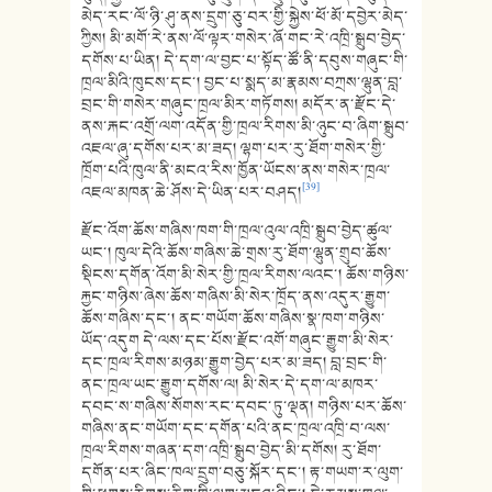
མེད་རང་ལོ་ཉི་ཤུ་ནས་དྲུག་ཅུ་བར་གྱི་སྐྱེས་ཕོ་མོ་དབྱེར་མེད་
ཀྱིས། མི་མགོ་རེ་ནས་ལོ་ལྟར་གསེར་ཞོ་གང་རེ་འཁྲི་སྒྲུབ་བྱེད་
དགོས་པ་ཡིན། དེ་དག་ལ་བྱང་པ་སྟོད་ཚོ་ནི་དབུས་གཞུང་གི་
ཁྲལ་མིའི་ཁུངས་དང་། བྱང་པ་སྨད་མ་རྣམས་བཀྲས་ལྷུན་བླ་
བྲང་གི་གསེར་གཞུང་ཁྲལ་མིར་གཏོགས། མདོར་ན་རྫོང་དེ་
ནས་རྐང་འགྲོ་ལག་འདོན་གྱི་ཁྲལ་རིགས་མི་ཉུང་བ་ཞིག་སྒྲུབ་
འཇལ་ཞུ་དགོས་པར་མ་ཟད། ལྷག་པར་རུ་ཐོག་གསེར་གྱི་
ཁྲོག་པའི་ཁུལ་ནི་མངའ་རིས་ཁྱོན་ཡོངས་ནས་གསེར་ཁྲལ་
[39]
འཇལ་མཁན་ཆེ་ཤོས་དེ་ཡིན་པར་བཤད།
རྫོང་འོག་ཆོས་གཞིས་ཁག་གི་ཁྲལ་འུལ་འཁྲི་སྒྲུབ་བྱེད་ཚུལ་
ཡང་། ཁུལ་དེའི་ཆོས་གཞིས་ཆེ་གྲས་རུ་ཐོག་ལྷུན་གྲུབ་ཆོས་
སྡིངས་དགོན་འོག་མི་སེར་གྱི་ཁྲལ་རིགས་ལའང་། ཆོས་གཉིས་
རྐྱང་གཉིས་ཞེས་ཆོས་གཞིས་མི་སེར་ཁྲོད་ནས་འདུར་རྒྱུག་
ཆོས་གཞིས་དང་། ནང་གཡོག་ཆོས་གཞིས་སྣ་ཁག་གཉིས་
ཡོད་འདུག དེ་ལས་དང་པོས་རྫོང་འགོ་གཞུང་རྒྱུག་མི་སེར་
དང་ཁྲལ་རིགས་མཉམ་རྒྱུག་བྱེད་པར་མ་ཟད། བླ་བྲང་གི་
ནང་ཁྲལ་ཡང་རྒྱུག་དགོས་ལ། མི་སེར་དེ་དག་ལ་མཁར་
དབང་ས་གཞིས་སོགས་རང་དབང་ཏུ་ལྡན། གཉིས་པར་ཆོས་
གཞིས་ནང་གཡོག་དང་དགོན་པའི་ནང་ཁྲལ་འཁྲི་བ་ལས་
ཁྲལ་རིགས་གཞན་དག་འཁྲི་སྒྲུབ་བྱེད་མི་དགོས། རུ་ཐོག་
དགོན་པར་ཞིང་ཁལ་དྲུག་བཅུ་སྐོར་དང་། རྟ་གཡག་ར་ལུག་