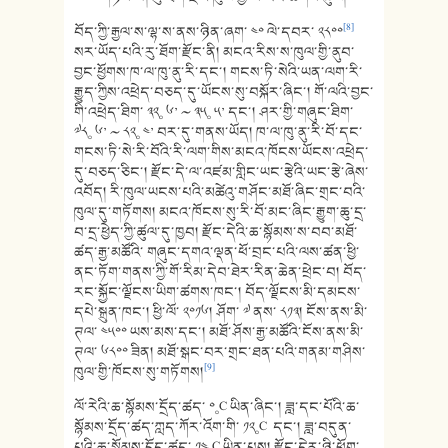
[8]
བོད་ཀྱི་རྒྱལ་ས་ལྷ་ས་ནས་ཉིན་ཞག་ ༤༠ ལེ་དབར་ ༢༨༠༠
སར་ཡོད་པའི་རུ་ཐོག་རྫོང་ནི། མངའ་རིས་ས་ཁུལ་གྱི་ནུབ་
བྱང་ཕྱོགས་ཁ་ལ་ཁུ་ནུ་རི་དང་། གངས་ཏི་སེའི་ཡན་ལག་རི་
རྒྱུད་ཀྱིས་འཕྲེད་བཅད་དུ་ཡོངས་སུ་བསྐོར་ཞིང་། གོ་ལའི་བྱང་
གི་འཕྲེད་ཐིག་ ༣༢༚ ༦’ 〜 ༣༥༚ ༥’ དང་། ཤར་གྱི་གཞུང་ཐིག་
༧༨༚ ༦’ 〜 ༨༢༚ ༤’ བར་དུ་གནས་ཡོད། ཁ་ལ་ཁུ་ནུ་རི་བོ་དང་
གངས་ཏི་སེ་རི་བོའི་རི་ལག་གིས་མངའ་ཁོངས་ཡོངས་འཕྲེད་
དུ་བཅད་ཅིང་། རྫོང་དེ་ལ་འཛམ་གླིང་ཡང་རྩེའི་ཡང་རྩེ་ཞེས་
འབོད། རི་ཁུལ་ཡངས་པའི་མཚེའུ་གཤོང་མཐོ་ཞིང་གྲང་བའི་
ཁུལ་དུ་གཏོགས། མངའ་ཁོངས་སུ་རི་བོ་མང་ཞིང་རྒྱུག་ཆུ་དྲ་
བ་དྲ་ཕྱེད་ཀྱི་ཚུལ་དུ་ཁྱབ། རྫོང་དེའི་ཆ་སྙོམས་ས་བབ་མཐོ་
ཚད་རྒྱ་མཚོའི་ གཞུང་དགའ་ལྡན་ཕོ་བྲང་པའི་ལས་ཚན་ཕྱི་
ནང་ཏོག་གནས་ཀྱི་གོ་རིམ་དེབ་ཐེར་རིན་ཆེན་ཕྲེང་བ། བོད་
རང་སྐྱོང་ལྗོངས་ཡིག་ཚགས་ཁང་། བོད་ལྗོངས་མི་དམངས་
དཔེ་སྐྲུན་ཁང་། ཕྱི་ལོ་ ༢༠༡༦། ཤོག་ ༧ ནས་ ༨༡༣། ངོས་ནས་མི་
ཊལ་ ༤༥༠༠ ཡས་མས་དང་། མཐོ་ཤོས་རྒྱ་མཚོའི་ངོས་ནས་མི་
ཊལ་ ༦༨༠༠ ཟིན། མཐོ་སྒང་བར་གྲང་ཐན་པའི་གནམ་གཤིས་
[9]
ཁུལ་གྱི་ཁོངས་སུ་གཏོགས།
ལོ་རེའི་ཆ་སྙོམས་དྲོད་ཚད་ ༠༚C ཡིན་ཞིང་། ཟླ་དང་པོའི་ཆ་
སྙོམས་དྲོད་ཚད་ཀླད་ཀོར་འོག་གི་ ༡༢༚C དང་། ཟླ་བདུན་
པའི་ཆ་སྙོམས་དྲོད་ཚད་ ༡༤༚C ཡིན་པས། རྫོང་དེར་ཉི་ཕོག་