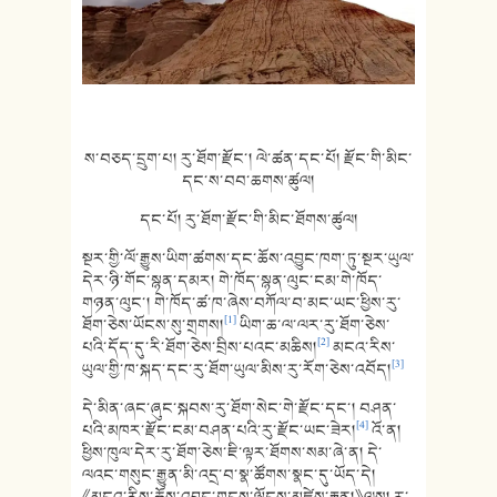
ས་བཅད་དྲུག་པ། རུ་ཐོག་རྫོང་། ལེ་ཚན་དང་པོ། རྫོང་གི་མིང་
དང་ས་བབ་ཆགས་ཚུལ།
དང་པོ། རུ་ཐོག་རྫོང་གི་མིང་ཐོགས་ཚུལ།
སྔར་གྱི་ལོ་རྒྱུས་ཡིག་ཚགས་དང་ཆོས་འབྱུང་ཁག་ཏུ་སྔར་ཡུལ་
དེར་ཉི་གོང་སྙན་དམར། གེ་ཁོད་སྙན་ལུང་ངམ་གེ་ཁོད་
གཉན་ལུང་། གེ་ཁོད་ཚ་ཁ་ཞེས་བཀོལ་བ་མང་ཡང་ཕྱིས་རུ་
[1]
ཐོག་ཅེས་ཡོངས་སུ་གྲགས།
ཡིག་ཆ་ལ་ལར་རུ་ཐོག་ཅེས་
[2]
པའི་དོད་དུ་རི་ཐོག་ཅེས་བྲིས་པའང་མཆིས།
མངའ་རིས་
[3]
ཡུལ་གྱི་ཁ་སྐད་དང་རུ་ཐོག་ཡུལ་མིས་རུ་རོག་ཅེས་འབོད།
དེ་མིན་ཞང་ཞུང་སྐབས་རུ་ཐོག་སེང་གེ་རྫོང་དང་། བཤན་
[4]
པའི་མཁར་རྫོང་ངམ་བཤན་པའི་རུ་རྫོང་ཡང་ཟེར།
འོ་ན།
ཕྱིས་ཁུལ་དེར་རུ་ཐོག་ཅེས་ཇི་ལྟར་ཐོགས་སམ་ཞེ་ན། དེ་
ལའང་གསུང་རྒྱུན་མི་འདྲ་བ་སྣ་ཚོགས་སྣང་དུ་ཡོད་དེ།
《མངའ་རིས་ཆོས་འབྱུང་གངས་ལྗོངས་མཛེས་རྒྱན།》ལས། རུ་