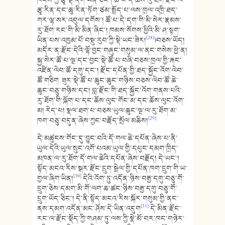
རྩྭ་རིན་དང་ཆུ་རིན་ཏོག་ཙམ་སྤྲོད་པ་ལས་ཁྲལ་འཁྲི་ཐད་
ཀར་ལྷ་སར་འབུལ་དགོས་། ཚོ་པ་དེ་དག་གི་མི་སེར་རྣམས་
རུ་ཐོག་རང་གི་མི་མིན་ཞིང་། ཁམས་སོགས་ཕྱིའི་མི་ཤ་སྟག་
[28]
ཡིན་པས་འཁྱམ་པོ་བསྡུ་རུབ་ཀྱི་སྡེ་ཡང་ཟེར།
)བཅས་ཡོད།
མདོར་ན་རྫོང་དེའི་ལྷོ་བྱང་གཞུང་གསུམ་ལ་ནང་གསེས་ཕྱེ་ན།
སྐྱ་སེར་ཚོ་པ་ལྔ་དང་བྱང་སྡེ་ཚོ་པ་བཞི་བཅས་ཁྲལ་གྱི་རྐང་
འཛིན་ལེབ་ཚོ་དགུ་དང་། རྫོང་དཔོན་གྱི་ཐད་སྐྱོང་འོག་ལེབ་
ཚོ་གཅིག ཟུར་སྡེ་ཚོ་པ་ཆུང་ཆུང་གཉིས་བཅས་ལེབ་ཚོ་ཆེ་
ཆུང་བཅུ་གཉིས་དང། བླ་རྫོང་གི་ཐད་སྐྱོང་འོག་གནས་པའི་
རུ་ཐོག་གི་ལྐོག་པ་དང་ཆོས་ལུང་གོང་མ་དང་ཆོས་ལུང་འོག་
མ། རེད་པ། སྣལ་ཐག་པ་བཅས་ཡུལ་ཆུང་ལྔ་ལ་རུ་ཐོག་མ་
[29]
ཁག་བཅུ་བདུན་ཞེས་ཀྱང་བརྗོད་སྲོལ་མཆིས།
དེ་མཚུངས་གོང་དུ་བྱུང་བའི་དོ་གལ་ཆེ་དཔོན་ཞེས་པ་ནི་
ཡུལ་དེའི་ཡུལ་སྲུང་འགོ་པའམ་ཡུལ་གྱི་དཔུང་དམག་ཁྲིད་
མཁན་ལ་རུ་ཐོག་དོ་གལ་ཆེའི་དཔོན་ཞེས་བརྗོད། དེ་ཡང་།
སྟོད་མངའ་རིས་སྒར་རྫོང་དྲུག་སྦྲེལ་གྱི་དཔོན་ཁག་དྲུག་གི་ཡ་
[30]
གྱལ་ཞིག་ཡིན།
དེའི་འོག་ཏུ་འདོན་ཉིས་བརྒྱ་དགུ་བཅུ་གོ་
དྲུག་ཅེས་དམག་མི་གོ་ལག་ཆ་ཚང་ཉིས་བརྒྱ་དགུ་བཅུ་གོ་
དྲུག་ཡོད་ཅིང་། དེ་ནི་སྟོད་མངའ་རིས་སྐོར་གསུམ་གྱི་ནང་
[31]
ནས་དམག་འདོན་མང་ཤོས་དེ་ཡིན་འདུག
དེ་མིན་རྫོང་
རང་ལ་རྫོང་སྡོད་ཀྱི་གཤམ་ཏུ་ལས་ཀྱི་སྣེ་མོ་བར་ཁང་གཉེར་