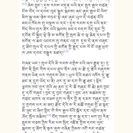
[12]
ཞེས་བྱུང་། དུས་རབས་བདུན་པའི་ནང་སྤུར་རྒྱལ་བཙན་
པོས་བོད་ལ་དབང་ལུང་སྒྱུར་སྐབས། ཞང་ཞུང་རྒྱལ་པོ་ལིག་
མིག་སྐྱ་ཕམ་ཉེས་བཏང་སྟེ་ཞང་ཞུང་ཡུལ་དེ་བཙན་པོའི་
མངའ་ཁོངས་སུ་བསྡུས་པ་དང་། དུས་རབས་དགུ་པའི་ནང་
བོད་སིལ་བུར་ཐོར་བའི་སྐབས། མངའ་བདག་འོད་སྲུང་ཀྱི་
དབོན་པོ་སྐྱིད་ལྡེ་ཉི་མ་མགོན་གྱི་སྲས་ཆེ་བ་ལྷ་ཆེན་དཔལ་གྱི་
མགོན་ལ་ཆབ་འབངས་སུ་གནང་འདུག དུས་དེ་ནས་བཟུང་
རུ་ཐོག་ཁུལ་དེ་དཔལ་གྱི་མགོན་གྱི་རྒྱུད་པས་ལོ་ངོ་བརྒྱ་ཕྲག་
[13]
ཁ་ཤས་དབང་བསྒྱུར་མཛད།
གཞན་ཡང་། ཁུལ་དེའི་མི་རབས་བགྲེས་པའི་ཞལ་རྒྱུན་དུ། རུ་
ཐོག་ནི་གླིང་གིས་དཔལ་ཐུལ་ཧོར་ཤན་པ་རྨེ་རུ་རྩེའི་བཞུགས་
གནས་ཡིན་པར་གསུངས་ཤིང་། ཡུལ་དེའི་མཐའ་འཁོར་དུ་རྩྭ་
ཐང་ན་དྲུག་ཡོད་པ་ནི། ཤར་དུ་མ་དག་གི་རྩྭ་ཐང་། ལྷོར་
ལྕགས་ཁང་གྲུར་གུའི་ཞ། ནུབ་ཏུ་རེ་ཆོ་གཞུང་བོ་ཆེ། ནུབ་བྱང་
དུ་དབོ་གཞུང་། བྱང་དུ་བྱང་གཞུང་། བྱང་ཤར་མཚམས་སུ་
གཙང་མཁར་ཞ་བཅས་དྲུག་ལ་ཧོར་གྱི་ན་དམར་གཞུང་དྲུག་
ཏུ་གྲགས་པར་མ་ཟད། རྫོང་དེའི་ས་རི་མཚོ་གསུམ་གྱི་ཐ་སྙད་
མི་ཉུང་བ་ཞིག་གླིང་གེ་སེར་རྒྱལ་པོའི་སྐོར་དང་འབྲེལ་ནས་
[14]
ཤོད་སྲོལ་མཆིས།
བོད་ཁམས་སུ་ས་སྐྱ་དང་། ཕག་གྲུ། རིན་
སྤུངས་བཅས་ཀྱིས་རིམ་པས་སྲིད་འཛིན་གྱིས་དབང་ལུང་
སྐབས་རུ་ཐོག་ནི་སྔར་མུས་བཞིན་ཁྲིམས་འགོ་རང་བཙན་