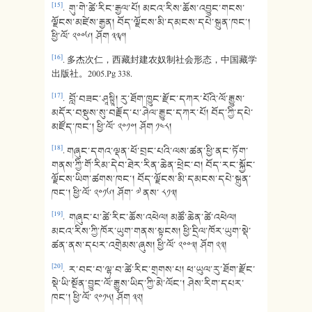
[15]
. གུ་གེ་ཚེ་རིང་རྒྱལ་པོ། མངའ་རིས་ཆོས་འབྱུང་གངས་
ལྗོངས་མཛེས་རྒྱན། བོད་ལྗོངས་མི་དམངས་དཔེ་སྐྲུན་ཁང་།
ཕྱི་ལོ་ ༢༠༠༦། ཤོག ༣༣༩།
[16]
. 多杰次仁，西藏封建农奴制社会形态，中国藏学
出版社。2005.Pg 338.
[17]
. བློ་བཟང་ཤཱསྟྲཱི། རུ་ཐོག་ཁྱུང་རྫོང་དཀར་པོའི་ལོ་རྒྱུས་
མདོར་བསྡུས་སུ་བརྗོད་པ་ཤེལ་རྒྱུང་དཀར་པོ། བོད་ཀྱི་དཔེ་
མཛོད་ཁང་། ཕྱི་ལོ་ ༢༠༡༠། ཤོག ༡༤༨།
[18]
. གཞུང་དགའ་ལྡན་ཕོ་བྲང་པའི་ལས་ཚན་ཕྱི་ནང་ཏོག་
གནས་ཀྱི་གོ་རིམ་དེབ་ཐེར་རིན་ཆེན་ཕྲེང་བ། བོད་རང་སྐྱོང་
ལྗོངས་ཡིག་ཚགས་ཁང་། བོད་ལྗོངས་མི་དམངས་དཔེ་སྐྲུན་
ཁང་། ཕྱི་ལོ་ ༢༠༡༦། ཤོག་ ༧ ནས་ ༨༡༣།
[19]
. གཞུང་པ་ཚེ་རིང་ཆོས་འཕེལ། མཚོ་ཆེན་ཚེ་འཕེལ།
མངའ་རིས་ཀྱི་ཁོར་ཡུག་གནས་སྟངས། ཕྱི་དྲིལ་ཁོར་ཡུག་སྡེ་
ཚན་ནས་དཔར་འགྲེམས་ཞུས། ཕྱི་ལོ་ ༢༠༠༣། ཤོག ༢༣།
[20]
. ར་བང་བ་ལྷ་བ་ཚེ་རིང་གྲགས་པ། ཕ་ཡུལ་རུ་ཐོག་རྫོང་
སྡེ་ཡི་སྔོན་བྱུང་ལོ་རྒྱུས་ཡིད་ཀྱི་མེ་ལོང་། ཤེས་རིག་དཔར་
ཁང་། ཕྱི་ལོ་ ༢༠༡༥། ཤོག ༣༢།