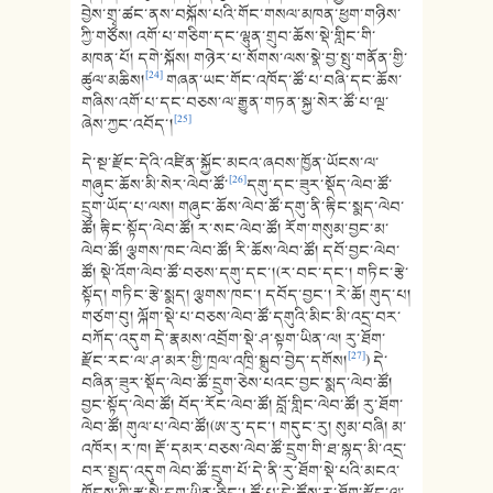
བྱེས་གྲྭ་ཚང་ནས་བསྐོས་པའི་གོང་གསལ་མཁན་ཕྱག་གཉིས་
ཀྱི་གཙོས། འགོ་པ་གཅིག་དང་ལྷུན་གྲུབ་ཆོས་སྡེ་གླིང་གི་
མཁན་པོ། དགེ་སྐོས། གཉེར་པ་སོགས་ལས་སྣེ་བྱ་སྤུ་གནོན་གྱི་
[24]
ཚུལ་མཆིས།
གཞན་ཡང་གོང་འཁོད་ཚོ་པ་བཞི་དང་ཆོས་
གཞིས་འགོ་པ་དང་བཅས་ལ་རྒྱུན་གཏན་སྐྱ་སེར་ཚོ་པ་ལྔ་
[25]
ཞེས་ཀྱང་འབོད་།
དེ་སྔ་རྫོང་དེའི་འཛིན་སྐྱོང་མངའ་ཞབས་ཁྱོན་ཡོངས་ལ་
[26]
གཞུང་ཆོས་མི་སེར་ལེབ་ཚོ་
དགུ་དང་ཟུར་སྡོད་ལེབ་ཚོ་
དྲུག་ཡོད་པ་ལས། གཞུང་ཆོས་ལེབ་ཚོ་དགུ་ནི་རྟིང་སྨད་ལེབ་
ཚོ། རྟིང་སྟོད་ལེབ་ཚོ། ར་སང་ལེབ་ཚོ། རོག་གསུམ་བྱང་མ་
ལེབ་ཚོ། ལྕགས་ཁང་ལེབ་ཚོ། རི་ཆོས་ལེབ་ཚོ། དབོ་བྱང་ལེབ་
ཚོ། སྡེ་འོག་ལེབ་ཚོ་བཅས་དགུ་དང་།(ར་བང་དང་། གཏིང་རྩེ་
སྟོད། གཏིང་རྩེ་སྨད། ལྕགས་ཁང་། དབོད་བྱང་། རེ་ཆོ། གུད་པ།
གཙག་བུ། ལྐོག་སྡེ་པ་བཅས་ལེབ་ཚོ་དགུའི་མིང་མི་འདྲ་བར་
བཀོད་འདུག དེ་རྣམས་འབྲོག་སྡེ་ཤ་སྟག་ཡིན་ལ། རུ་ཐོག་
[27]
རྫོང་རང་ལ་ཤ་མར་གྱི་ཁྲལ་འཁྲི་སྒྲུབ་བྱེད་དགོས།
) དེ་
བཞིན་ཟུར་སྡོད་ལེབ་ཚོ་དྲུག་ཅེས་པའང་བྱང་སྨད་ལེབ་ཚོ།
བྱང་སྟོད་ལེབ་ཚོ། བོད་རོང་ལེབ་ཚོ། བློ་གླིང་ལེབ་ཚོ། རུ་ཐོག་
ལེབ་ཚོ། གུལ་པ་ལེབ་ཚོ།(ཨ་རུ་དང་། གདུང་རུ། སུམ་བཞི། མ་
འཁོར། ར་ཁ། རྡོ་དམར་བཅས་ལེབ་ཚོ་དྲུག་གི་ཐ་སྙད་མི་འདྲ་
བར་སྤྱད་འདུག ལེབ་ཚོ་དྲུག་པོ་དེ་ནི་རུ་ཐོག་སྡེ་པའི་མངའ་
ཁོངས་ཀྱི་རྩྭ་སྡེ་དག་ཡིན་ཅིང་། ཚོ་པ་དེ་ཚོས་རུ་ཐོག་རྫོང་ལ་