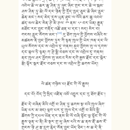
འབེལ་ཆེ་ལ་ཆར་ཆུ་ཤིན་ཏུ་ཉུང་ཞིང་གྲང་ངར་ཆེ་ལ་སྐམ་
ཤས་ཤིན་ཏུ་ཆེ། ལོ་དང་ཉིན་གྱི་དྲོད་ཁྱད་ཅུང་ཆེ་ཞིང་རླུང་
ཆེན་མང་། སད་མེད་དུས་ཡུན་ཐུང་ལ་ལོའི་ཆར་ཆུ་འབབ་
ཚད་ཕལ་ཆེར་སེན་ཊེ་མི་ཊལ་ ༧༠ ནས་ ༨༠ བར་ཡིན། རྒྱུན་
མཐོང་རང་བྱུང་གནོད་འཚེ་ཐན་པ་དང་། སད། སེར་བ།
[10]
གངས། རླུང་སོགས་མང་།
རུ་ཐོག་ཁུལ་གྱི་ཕྱོགས་བཞིའི་ས་
མཚམས་ནི་བྱང་ཕྱོགས་ཏུར་ཀི་སྟན་ཁུལ་གྱི་ཡེར་ཁན་དང་ལི་
ཡུལ་སོགས་དང་ས་འབྲེལ་དུ་གནས། ནུབ་ཕྱོགས་སུ་ལ་དྭགས་
དང་བྷལ་ཏི་སྟན། ཀ་ཤྲི་སྨྲི་བཅས་དང་ས་འབྲེལ་དུ་གནས།
ནང་ཁུལ་ཤར་ཕྱོགས་སུ་མངའ་རིས་དགེ་རྒྱས་རྫོང་དང་སྒེར་
རྩེ། ལྷོར་སྒར་རྫོང་བཅས་དང་ས་འབྲེལ་གྱི་ཆགས་ཡོད།
ལེ་ཚན་གཉིས་པ། རྫོང་གི་ལོ་རྒྱུས།
དང་པོ། བོད་ཀྱི་སྲིད་འཛིན་འཕོ་འགྱུར་དང་རུ་ཐོག་རྫོང་།
རྫོང་དེ་བཞིན་མིའི་འགྲོ་བ་ཤིན་ཏུ་ཆགས་སྔ་བའི་ཁུལ་ཞིག་
ཡིན་པར་མ་ཟད། ལྷག་པར་དུ་ཁུལ་དེར་འགྲོ་བ་མིའི་སྤྱི་
ཚོགས་ཀྱི་དཔལ་ཡོན་དར་ནས་མི་ལོ་བཞི་སྟོང་ལྔ་སྟོང་གི་ལོ་
རྒྱུས་ལྡན་པ་ནི། མི་སྔར་གྲ་ཕུ་ཞེས་པའི་ས་ཆ་ནས་རྡོ་ཆས་ངོ་
གྲངས་ཉི་ཤུ་རྩ་དྲུག་རྙེད་སོན་བྱུང་ཡོད་ཅིང་། ས་ཆ་དེ་ནི་