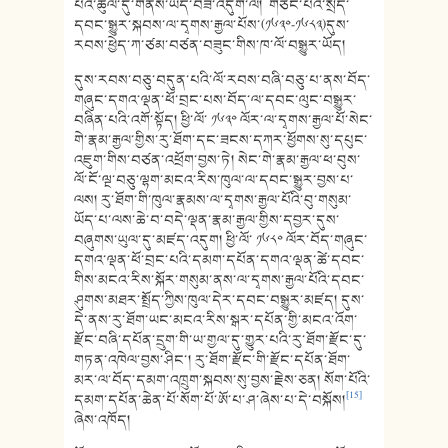
པའི་ཚུལ་དུ་གནས་ཡོད་བཟོ་འདུག་ལ། གཙང་པའི་སྲིད་
དབང་སྒྱུར་སྐབས་ལ་དྭགས་རྒྱལ་པོས་(༡༦༣༠-༡༦༨༣)དུས་
རབས་ཕྱེད་ཀ་ཙམ་བཙན་བཟུང་གིས་ཁ་ལོ་བསྒྱུར་ཡོད།
དུས་རབས་བཅུ་བདུན་པའི་ལོ་རབས་བཞི་བཅུ་པ་ནས་བོད་
གཞུང་དགའ་ལྡན་ཕོ་བྲང་པས་བོད་ལ་དབང་ལུང་བསྒྱུར་
བཞིན་པའི་འགོ་སྟོད། ཕྱི་ལོ་ ༡༦༣༠ ལོར་ལ་དྭགས་རྒྱལ་པོ་སེང་
གེ་རྣམ་རྒྱལ་གྱིས་རུ་ཐོག་དང་ཟངས་དཀར་ཕྱོགས་སུ་དཔུང་
འཇུག་གིས་བཙན་འཕྲོག་བྱས་ཏེ། སེང་གེ་རྣམ་རྒྱལ་ཕ་བུས་
ལོ་ངོ་ལྔ་བཅུ་ལྷག་མངའ་རིས་ཁུལ་ལ་དབང་སྒྱུར་བྱས་པ་
ལས། རུ་ཐོག་གི་ཁུལ་རྣམས་ལ་དྭགས་རྒྱལ་པོའི་བུ་གསུམ་
ཡོད་པ་ལས་ཆེ་བ་བདེ་ལྡན་རྣམ་རྒྱལ་གྱིས་དབྱར་དུས་
བཞུགས་ཡུལ་དུ་མཛད་འདུག། ཕྱི་ལོ་ ༡༦༨༠ ལོར་བོད་གཞུང་
དགའ་ལྡན་ཕོ་བྲང་པའི་དམག་དཔོན་དགའ་ལྡན་ཚེ་དབང་
གིས་མངའ་རིས་སྐོར་གསུམ་ནས་ལ་དྭགས་རྒྱལ་པོའི་དབང་
ཤུགས་མཐར་སྤྲོད་ཀྱིས་ཁུལ་དེར་དབང་བསྒྱུར་མཛད། དུས་
དེ་ནས་རུ་ཐོག་ཡང་མངའ་རིས་སྒར་དཔོན་གྱི་མངའ་འོག་
རྫོང་བཞི་དཔོན་དྲུག་གི་ཡ་གྱལ་དུ་གྱུར་པའི་རུ་ཐོག་རྫོང་དུ་
གཏན་འཁེལ་བྱས་ཤིང་། རུ་ཐོག་རྫོང་གི་རྫོང་དཔོན་ཐོག་
མར་ལ་བོད་དམག་འཁྲུག་སྐབས་སུ་བྱས་རྗེས་ཅན། སོག་པོའི་
[15]
དམག་དཔོན་ཆེན་པོ་སོག་པོ་ཨོ་པ་ཤ་ཞེས་པ་དེ་བསྐོས།
ཞེས་འཁོད།