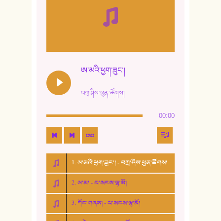
ཨ་མའི་ཕྱག་ཟུང་།
བཀྲ་ཤིས་ཕུན་ཚོགས།
00:00
1. ཨ་མའི་ཕྱག་ཟུང་། - བཀྲ་ཤིས་ཕུན་ཚོགས།
2. ཨ་མ། - པ་སངས་ལྷ་མོ།
3. ཀོང་གཞས། - པ་སངས་ལྷ་མོ།