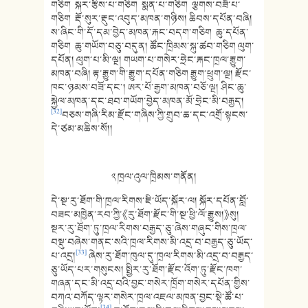
གཅིག སྐར་རྩིས་པ་གཅིག སྨན་པ་གཅིག ལྕགས་བཟོ་པ་
གཅིག རྡོ་སུར་རྡུང་འབུད་མཁན་གཉིས། ཆིབས་དཔོན་བཞི།
ས་ཞིང་གི་དོ་དམ་བྱེད་མཁན་རྐང་བདག་གཅིག ཆུ་དཔོན་
གཅིག ཆུ་གཡོག་བཅུ་བདུན། ཚོང་ཁྲིམས་སྐུ་ཚབ་གཅིག ལུག་
དཔོན། ལུག་པ་མི་ལྔ། གཡག་པ་གསེར་ཧྲེང་རྐང་ཁྲལ་རྒྱུག་
མཁན་བཞི། རྟ་རྒྱུག་གི་རྒྱུག་དཔོན་གཅིག རྒྱུག་ཕྲུག་ལྔ། རྫོང་
ཁང་ཉམས་བཟོ་དང་། ཨར་པོ་རྒྱག་མཁན་བཅོ་ལྔ། ཤིང་ཆུ་
སྐྱེལ་མཁན་དང་ཐབ་གཡོག་བྱེད་མཁན་མོ་ཧྲེང་མི་བརྒྱད།
[32]
བཅས་གཞི་རིམ་རྫོང་གཞིས་ཀྱི་གྲུབ་ཆ་དང་འགྲོ་སྟངས་
དེ་ཙམ་མཆིས་སོ།།
༢ ཁྲལ་འུལ་ཁྲིམས་གནོན།
དེ་སྔ་རུ་ཐོག་གི་ཁྲལ་རིགས་ཇི་ཡོད་སྐོར་ལ། སྐོར་དཔོན་བློ་
བཟང་མཁྱེན་རབ་ཀྱི་《རུ་ཐོག་རྫོང་གི་སྔ་ཕྱི་ལོ་རྒྱུས།》སུ།
སྔར་རུ་ཐོག་ཏུ་ཁྲལ་རིགས་བརྒྱད་ཅུ་ཞེས་གཞུང་གིས་ཁྲལ་
བསྡུ་བཞེས་གནང་སའི་ཁྲལ་རིགས་མི་འདྲ་བ་བརྒྱད་ཅུ་ཡོད་
[33]
པ་འདྲ།
ཞེས་རུ་ཐོག་ཁུལ་དུ་ཁྲལ་རིགས་མི་འདྲ་བ་བརྒྱད་
ཅུ་ཡོད་པར་གསུངས། སྤྱིར་རུ་ཐོག་རྫོང་འོག་ཏུ་རྫོང་ཁག་
གཞན་དང་མི་འདྲ་བའི་བྱང་གསེར་ཁྲོག་གསེར་དཔོན་གྱིས་
བཀའ་བཀོད་ལྟར་གསེར་ཁྲལ་འཇལ་མཁན་བྱང་སྡེ་ཚོ་པ་
[34]