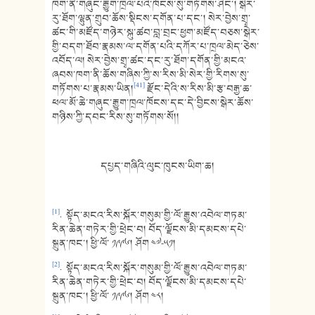
ཁག་ནི་གཞུང་རྒྱུག་ཁྲལ་པའི་ཁོངས་སུ་གཏོགས་ཤིང་། སྒེར་
རུ་ཐོག་ལྷུན་གྲུབ་ཆོས་སྡིངས་དགོན་པ་དང་། སེར་བྱེས་གྲྭ་
ཚང་གི་མཛོད་གཉེར་སྐུ་ཚབ་བླ་བྲང་ཕྱག་མཛོད་བཅས་སྒེར་
གྱི་བདག་ཐོབ་རྣམས་ལ་དགོན་པའི་དཀོར་པ་ཁྲལ་མེད་ཅེས་
འབོད་ལ། སེར་བྱེས་གྲྭ་ཚང་དང་རུ་ཐོག་དགོན་གྱི་མངའ་
ཞབས་ཁག་ནི་ཆོས་གཞིས་ཀྱི་ས་རིས་མི་སེར་གྱི་རིགས་སུ་
[41]
གཏོགས་པ་རྣམས་ཡིན།
རྫོང་དེའི་ས་རིས་མི་རྩ་བརྒྱ་ཆ་
ཕལ་མོ་ཆེ་གཞུང་རྒྱུག་ཁྲལ་ཁོངས་དང་དེ་བྱིངས་སྒེར་ཆོས་
གཉིས་ཀྱི་དབང་རིས་སུ་གཏོགས་སོ།།
དཔྱད་གཞིའི་ལུང་ཁུངས་ཡིག་ཆ།
[1]
. སྟོད་མངའ་རིས་སྐོར་གསུམ་གྱི་ལོ་རྒྱུས་འབེལ་གཏམ་
རིན་ཆེན་གཏེར་གྱི་ཕྲེང་བ། བོད་ལྗོངས་མི་དམངས་དཔེ་
སྐྲུན་ཁང་། ཕྱི་ལོ་ ༡༩༩༦། ཤོག ༤༧-༥༡།
[2]
. སྟོད་མངའ་རིས་སྐོར་གསུམ་གྱི་ལོ་རྒྱུས་འབེལ་གཏམ་
རིན་ཆེན་གཏེར་གྱི་ཕྲེང་བ། བོད་ལྗོངས་མི་དམངས་དཔེ་
སྐྲུན་ཁང་། ཕྱི་ལོ་ ༡༩༩༦། ཤོག ༤༨།