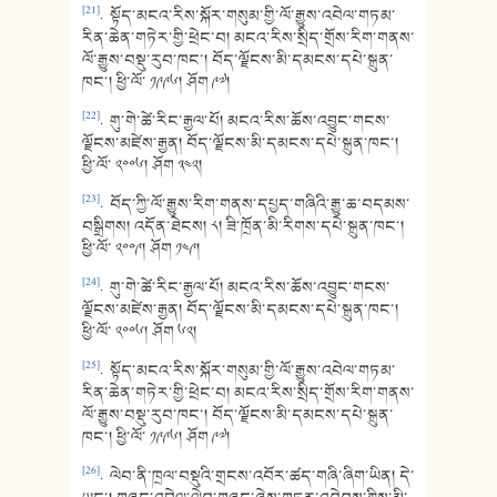
[21]
. སྟོད་མངའ་རིས་སྐོར་གསུམ་གྱི་ལོ་རྒྱུས་འབེལ་གཏམ་
རིན་ཆེན་གཏེར་གྱི་ཕྲེང་བ། མངའ་རིས་སྲིད་གྲོས་རིག་གནས་
ལོ་རྒྱུས་བསྡུ་རུབ་ཁང་། བོད་ལྗོངས་མི་དམངས་དཔེ་སྐྲུན་
ཁང་། ཕྱི་ལོ་ ༡༩༩༦། ཤོག ༩༧།
[22]
. གུ་གེ་ཚེ་རིང་རྒྱལ་པོ། མངའ་རིས་ཆོས་འབྱུང་གངས་
ལྗོངས་མཛེས་རྒྱན། བོད་ལྗོངས་མི་དམངས་དཔེ་སྐྲུན་ཁང་།
ཕྱི་ལོ་ ༢༠༠༦། ཤོག ༣༤༢།
[23]
. བོད་ཀྱི་ལོ་རྒྱུས་རིག་གནས་དཔྱད་གཞིའི་རྒྱུ་ཆ་བདམས་
བསྒྲིགས། འདོན་ཐེངས། ༨། ཟི་ཁྲོན་མི་རིགས་དཔེ་སྐྲུན་ཁང་།
ཕྱི་ལོ་ ༢༠༠༩། ཤོག ༡༤༩།
[24]
. གུ་གེ་ཚེ་རིང་རྒྱལ་པོ། མངའ་རིས་ཆོས་འབྱུང་གངས་
ལྗོངས་མཛེས་རྒྱན། བོད་ལྗོངས་མི་དམངས་དཔེ་སྐྲུན་ཁང་།
ཕྱི་ལོ་ ༢༠༠༦། ཤོག ༦༢།
[25]
. སྟོད་མངའ་རིས་སྐོར་གསུམ་གྱི་ལོ་རྒྱུས་འབེལ་གཏམ་
རིན་ཆེན་གཏེར་གྱི་ཕྲེང་བ། མངའ་རིས་སྲིད་གྲོས་རིག་གནས་
ལོ་རྒྱུས་བསྡུ་རུབ་ཁང་། བོད་ལྗོངས་མི་དམངས་དཔེ་སྐྲུན་
ཁང་། ཕྱི་ལོ་ ༡༩༩༦། ཤོག ༩༧།
[26]
. ལེབ་ནི་ཁྲལ་བསྡུའི་གྲངས་འབོར་ཚད་གཞི་ཞིག་ཡིན། དེ་