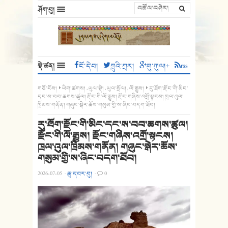
ཤོག་བུ།
སྡེ་ཚན།
ངོ་དེབ།
ཀྲུའི་ཀྲར།
གུ་ཀུལ།+
rss
གཙོ་ངོས།
ཡིག་ཚགས།
,
ཡུལ་སྡེ།
,
ཡུལ་སྲོལ།
,
ལོ་རྒྱུས།
རུ་ཐོག་རྫོང་གི་མིང་
དང་ས་བབ་ཆགས་ཚུལ། རྫོང་གི་ལོ་རྒྱུས། རྫོང་གཞིས་འགྲོ་སྟངས། ཁྲལ་འུལ་
ཁྲིམས་གནོན། གཞུང་སྒེར་ཆོས་གསུམ་གྱི་ས་ཞིང་བདག་ཐོབ།
རུ་ཐོག་རྫོང་གི་མིང་དང་ས་བབ་ཆགས་ཚུལ།
རྫོང་གི་ལོ་རྒྱུས། རྫོང་གཞིས་འགྲོ་སྟངས།
ཁྲལ་འུལ་ཁྲིམས་གནོན། གཞུང་སྒེར་ཆོས་
གསུམ་གྱི་ས་ཞིང་བདག་ཐོབ།
2026-07-05
·
ཆུ་དབར་བུ།
·
0