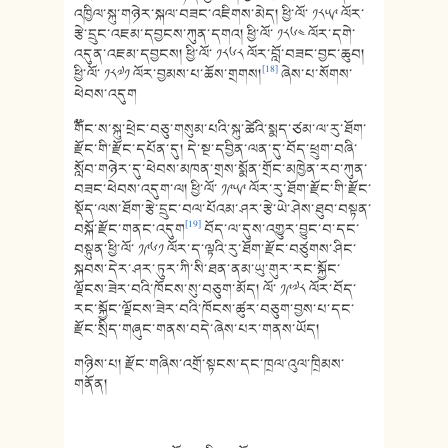
འཁྱིལ་སྐུ་གཉེར་སྐལ་བཟང་འཇིགས་མེད། ཕྱི་ལོ་ ༡༨༥༩ ལོར་
རྩེ་དྲུང་འཇམ་དབྱངས་ཀུན་དགའ། ཕྱི་ལོ་ ༡༨༦༤ ལོར་དགེ་
འདུན་འཇམ་དབྱངས། ཕྱི་ལོ་ ༡༨༦༨ ལོར་བློ་བཟང་བྱང་ཆུབ།
[18]
ཕྱི་ལོ་ ༡༨༧༡ ལོར་བྱམས་པ་ཆོས་གྲགས།
ཞེས་པ་སོགས་
ཕེབས་འདུག
༸གོང་ས་སྐུ་ཕྲེང་བཅུ་གསུམ་པའི་སྐུ་ཚེའི་སྨད་ཙམ་ལ་རུ་ཐོག་
རྫོང་གི་རྫོང་དཔོན་དུ། དེ་སྔ་དབྱིན་ལན་དུ་བོད་ཕྲུག་བཞི་
སློབ་གཉེར་དུ་ཕེབས་མཁན་གྲས་སྨོན་གྲོང་མཁྱེན་རབ་ཀུན་
བཟང་ཕེབས་འདུག་ལ། ཕྱི་ལོ་ ༡༩༥༩ ལོར་རུ་ཐོག་རྫོང་གི་རྫོང་
སྡོད་ལས་ཐོག་རྩེ་དྲུང་བལ་པོའམ་ཤར་རྩེ་ཡེ་ཤེས་ཐུབ་བསྟན་
[19]
བསྐོ་རྫོང་གནང་འདུག
བོད་ལ་དུས་འགྱུར་བྱུང་བ་དང་
བསྟུན་ཕྱི་ལོ་ ༡༩༦༡ ལོར་ད་ལྟའི་རུ་ཐོག་རྫོང་བཙུགས་ཤིང་
སྐབས་དེར་ཤར་ཏུར་ཀི་སི་ཐན་ནམ་ཡུ་གུར་རང་སྐྱོང་
ལྗོངས་ཟེར་བའི་ཁོངས་སུ་བཅུག་མོད། ལོ་ ༡༩༧༨ ལོར་བོད་
རང་སྐྱོང་ལྗོངས་ཟེར་བའི་ཁོངས་ཚུར་བཅུག་བྱས་པ་དང་
རྫོང་སྲིད་གཞུང་གནས་བདེ་ཞེས་པར་གནས་ཡོད།
གཉིས་པ། རྫོང་གཞིས་འགྲོ་སྟངས་དང་ཁྲལ་འུལ་ཁྲིམས་
གནོན།