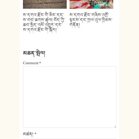
ས་དགའ་རྫོང་གི་མིང་དང་
ས་དགའ་རྫོང་གཞིས་འགྲོ་
ས་བབ་ཆགས་ཚུལ། བོད་ཀྱི་
སྟངས་དང་ཁྲལ་འུལ་ཁྲིམས་
ཆབ་སྲིད་འཕོ་འགྱུར་དང་
གནོན།
ས་དགའ་རྫོང་གི་སྐོར།
མཆན་སྤེལ།
Comment
*
མཚན།
*