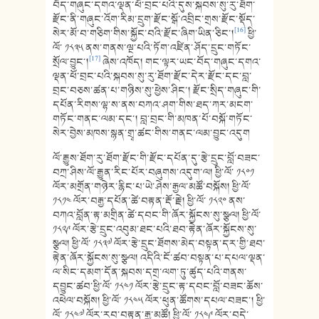
བོད་གཞུང་དགའ་ལྡན་ཕོ་བྲང་པའི་དུས་སྐབས་སུ་རུ་ཐོག་
རྫོང་ནི་གཞུང་འོག་རིམ་དྲུག་རྫོང་སྒོ་འབྲིང་གྲས་རྫོང་སྡོད་
[16]
སེར་མོ་བ་གཅིག་གིས་སྐྱོང་བའི་རྫོང་ཞིག་ཡིན་ཅིང་།
ཕྱི་
ལོ་ ༡༨༣༥ ནས་གནས་ལྔ་པའི་ཏོག་འཛིན་ཤོད་དྲུང་གཏོང་
[17]
སྲོལ་བྱུང་།
ཞེས་འཁོད། གང་ལྟར་ཡང་བོད་གཞུང་དགའ་
ལྡན་ཕོ་བྲང་པའི་སྐབས་སུ་རུ་ཐོག་རྫོང་དེར་རྫོང་དང་བླ་
བྲང་བཅས་ཚན་པ་གཉིས་སུ་ཕྱེས་ཤིང་། རྫོང་སྲིད་གཞུང་གི་
དཔོན་རིགས་ལྷ་ས་ནས་བཀའ་ཤག་གིས་ཐད་ཀར་མངག་
གཏོང་གནང་ལམ་དང་། བླ་བྲང་གི་མཁན་པོ་བསྐོ་གཏོང་
སེར་བྱེས་མཁས་སྙན་གྲྭ་ཚང་གིས་གནང་ལམ་བྱུང་འདུག
ལོ་རྒྱུས་ཐོག་རུ་ཐོག་རྫོང་གི་རྫོང་དཔོན་དུ་རྩེ་དྲུང་བློ་བཟང་
བཀྲ་ཤིས་ལོ་རྒྱུན་རིང་པོར་བཞུགས་འདུག་ལ། ཕྱི་ལོ་ ༡༨༠༡
ལོར་མགྲོན་གཉེར་རྙིང་པ་ཡེ་ཤེས་རྒྱལ་མཚོ་བསྐོས། ཕྱི་ལོ་
༡༨༡༤ ལོར་བརྒྱ་དཔོན་ཚེ་བརྟན་རྡོ་རྗེ། ཕྱི་ལོ་ ༡༨༢༠ ནས་
བཀའ་བློན་རྟ་མགྲིན་ཚེ་དབང་གི་ཞོར་སྐྱོངས་སུ་སྩལ། ཕྱི་ལོ་
༡༨༢༩ ལོར་རྩེ་དྲུང་འབུམ་ཐང་པའི་ཐབ་རྟེན་ཞོར་སྐྱོངས་སུ་
སྩལ། ཕྱི་ལོ་ ༡༨༣༧ ལོར་རྩེ་དྲུང་ཐོགས་མེད་བསྟན་དར་གྱི་ཐབ་
རྟེན་ཞོར་སྐྱོངས་སུ་སྩལ། འདིའི་ངོ་ཚབ་བསྟན་པ་དཔལ་ལྡན་
ལ་སིང་དམག་དོན་སྐབས་དགྲ་ལག་ཏུ་ཚུད་པའི་གནས་
དབྱུང་ཚབ་ཕྱི་ལོ་ ༡༨༤༡ ལོར་རྩེ་དྲུང་རྟ་དབང་བློ་བཟང་ཆོས་
འཕེལ་བསྐོས། ཕྱི་ལོ་ ༡༨༤༥ ལོར་ཕུན་ཚོགས་དཔལ་བཟང་། ཕྱི་
ལོ་ ༡༨༤༧ ལོར་རབ་བརྟན་རྒྱ་མཚོ། ཕྱི་ལོ་ ༡༨༤༩ ལོར་བདེ་