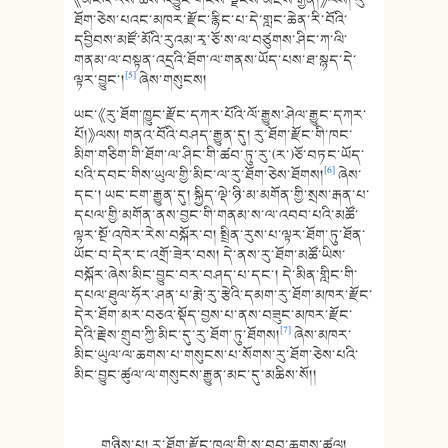
ཐོག་ཅེས་པའང་མཁར་རྫོང་རྙིང་པ་དེ་གླང་ཆེན་རི་བོའི་
དབྱིབས་མཛོ་མོའི་རུའམ་རྭ་ཅོ་ས་ལ་བཙུགས་ཤིང་ཀ་ལི་
གནམ་ལ་བསྟན་འདྲའི་ཐོག་ལ་གནས་ཡོད་པས་ཐ་སྙད་དེ་
[5]
ལྟར་བྱུང་།
ཞེས་གསུངས།
ཡང་《རུ་ཐོག་ཁྱུང་རྫོང་དཀར་པོའི་ལོ་རྒྱུས་ཤེལ་རྒྱུང་དཀར་
པོ།》ལས། གནའ་བོའི་བཤད་རྒྱུན་དུ། རུ་ཐོག་རྫོང་གི་ཁང་
མིག་གཅིག་གི་ཐོག་ལ་ཤིང་གི་ཚབ་ཏུ་རུ་(ར་)ཅོ་བཏང་ཡོད་
[6]
པའི་དབང་གིས་ཡུལ་གྱི་མིང་ལ་རུ་ཐོག་ཅེས་ཐོགས།
ཞེས་
དང་། ཡང་ངག་རྒྱུན་དུ། སྐྱིད་ལྡེ་ཉི་མ་མགོན་གྱི་སྲས་རྒན་པ་
དཔལ་གྱི་མགོན་ནས་བྱང་གི་གནམ་ས་ལ་འབབ་པའི་མཚོ་
ལྟར་སྔོ་འཁེར་རེས་བསྐོར་བ། སྤྲིན་རུས་པ་ལྟར་ཐོག་ཏུ་ཐོན་
ཡོང་བ་དེར་ང་འགྲོ་ཟེར་བས། དེ་ནས་རུ་ཐོག་མཚོ་ཡིས་
བསྐོར་ཞེས་མིང་བྱུང་བར་བཤད་པ་དང་། དེ་མིན་གླིང་གི་
དཔལ་ཐུལ་ཧོར་ཤན་པ་རྨེ་རུ་རྩེའི་དམག་རུ་ཐོག་མཁར་རྫོང་
དེར་ཐོག་མར་བཅའ་སྡོད་བྱས་པ་ནས་བཟུང་མཁར་རྫོང་
[7]
དེའི་རྗེས་གྲུབ་ཀྱི་མིང་དུ་རུ་ཐོག་ཏུ་ཐོགས།
ཞེས་མཁར་
མིང་ཡུལ་ལ་ཆགས་པ་གསུངས་པ་སོགས་རུ་ཐོག་ཅེས་པའི་
མིང་བྱུང་ཚུལ་ལ་གསུངས་རྒྱུན་མང་དུ་མཆིས་སོ།།
གཉིས་པ། རུ་ཐོག་རྫོང་ཁུལ་གྱི་ས་བབ་ཆགས་ཚུལ།