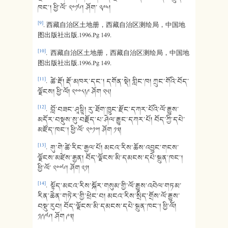
ཁང་། ཕྱི་ལོ་ ༢༠༡༦། ཤོག་ ༢༩༤།
[9]
. 西藏自治区土地册，西藏自治区测绘局，中国地
图出版社出版.1996.Pg 149.
[10]
. 西藏自治区土地册，西藏自治区测绘局，中国地
图出版社出版.1996.Pg 149.
[11]
. ཚེ་རྡོ། རྡོ་མཁར་དང་། དགོན་སྡེ། གླིང་ཁ། ཀྲུང་གོའི་བོད་
ལྗོངས། ཕྱི་ལོ། ༢༠༠༨།༩ ཤོག ༢༥།
[12]
. བློ་བཟང་ཤཱསྟྲཱི། རུ་ཐོག་ཁྱུང་རྫོང་དཀར་པོའི་ལོ་རྒྱུས་
མདོར་བསྡུས་སུ་བརྗོད་པ་ཤེལ་རྒྱུང་དཀར་པོ། བོད་ཀྱི་དཔེ་
མཛོད་ཁང་། ཕྱི་ལོ་ ༢༠༡༠། ཤོག ༡༣།
[13]
. གུ་གེ་ཚེ་རིང་རྒྱལ་པོ། མངའ་རིས་ཆོས་འབྱུང་གངས་
ལྗོངས་མཛེས་རྒྱན། བོད་ལྗོངས་མི་དམངས་དཔེ་སྐྲུན་ཁང་།
ཕྱི་ལོ་ ༢༠༠༦། ཤོག ༢༡།
[14]
. སྟོད་མངའ་རིས་སྐོར་གསུམ་གྱི་ལོ་རྒྱུས་འབེལ་གཏམ་
རིན་ཆེན་གཏེར་གྱི་ཕྲེང་བ། མངའ་རིས་སྲིད་གྲོས་ལོ་རྒྱུས་
བསྡུ་རུབ། བོད་ལྗོངས་མི་དམངས་དཔེ་སྐྲུན་ཁང་། ཕྱི་ལོ།
༡༩༩༦། ཤོག ༩༣།