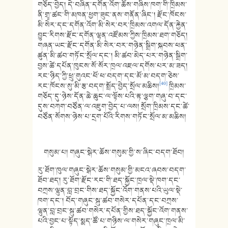
གཅོད་བྱེད། དེ་བཞིན་དགོན་འོག་ཆོས་གཞིས་ཁག་གི་ཁྲིམས་
ནི་གྲྭ་ཚང་གི་མཁན་ཕྱག་ཟུང་ནས་གནོན་ཞིང་། རྫོང་ཁོངས་
མི་སེར་དང་དགོན་འོག་མི་སེར་བར་ཁྲིམས་འགལ་དོན་རྐྱེན་
བྱུང་རིགས་རྫོང་དགོན་ལྷན་འཛོམས་ཀྱིས་ཁྲིམས་ཐག་གཅོད།
གཞན་ཡང་རྫོང་དགོན་མི་སེར་བར་གཉེན་སྒྲིག་སྐབས་ཕན་
ཚུན་མི་ཚབ་གཏོང་སྲོལ་དང་། མི་ཚབ་མེད་པར་གཉེན་སྒྲིག་
བྱས་ཚེ་དཔོན་ཁུངས་སོ་སོར་ཁྲལ་འཇལ་དགོས་པར་མ་ཟད།
རང་ཉིད་ཀྱི་ཕྲུ་གུའང་ཕོ་ཕ་བདག་དང་མོ་མ་བདག་ཅེས་
[40]
རང་ཁོངས་སུ་མི་རྩ་བདག་སྤྲོད་བྱེད་སྲོལ་མཆིས།
ཁྲིམས་
གཅོད་དུ་ཉེས་དོན་ཆེ་ཆུང་ལ་ལྟོས་པའི་རྟ་ལྕག་གཞུ་བ་དང་
དུས་བཀག་བཙོན་ལ་འཇུག་བྱེད་པ་ལས། སྲོག་ཁྲིམས་དང་ཚེ་
བཙོན་སོགས་ཉེས་པ་དྲག་པོའི་རིགས་གཏོང་སྲོལ་མ་མཆིས།
གསུམ་པ། གཞུང་སྒེར་ཆོས་གསུམ་གྱི་ས་ཞིང་བདག་ཐོབ།
རུ་ཐོག་ཁུལ་གཞུང་སྒེར་ཆོས་གསུམ་གྱི་མངའ་ཞབས་བདག་
ཐོབ་ཐད། རུ་ཐོག་རྫོང་རང་གི་ཐད་སྐྱོང་ཁྲལ་སྡེ་ཁག་དང་
བཀྲས་ལྷུན་བླ་བྲང་གིས་ཐད་སྐྱོང་འོག་གནས་པའི་ཡུལ་སྡེ་
ཁག་དང་། བོད་གཞུང་སྐུ་ཚབ་གསེར་དཔོན་དང་བཀྲས་
ལྷུན་བླ་བྲང་སྐུ་ཚབ་གསེར་དཔོན་གྱིས་ཐད་སྐྱོང་འོག་གནས་
པའི་བྱང་པ་སྟོད་སྨད་ཚོ་པ་གཉིས་ལ་གསེར་གཞུང་ཁྲལ་མི་