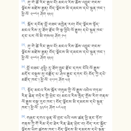
[3]
. གུ་གེ་ཚེ་རིང་རྒྱལ་པོ། མངའ་རིས་ཆོས་འབྱུང་གངས་
ལྗོངས་མཛེས་རྒྱན། བོད་ལྗོངས་མི་དམངས་དཔེ་སྐྲུན་ཁང་།
ཕྱི་ལོ་ ༢༠༠༦། ཤོག ༣༣༨།
[4]
. སྐོར་དཔོན་བློ་བཟང་མཁྱེན་རབ། བོད་ལྗོངས་སྟོད་
མངའ་རིས་རུ་ཐོག་རྫོང་གི་སྔ་ཕྱིའི་ལོ་རྒྱུས། དཔེ་སྐྲུན་ཁང་
དང་པར་ལོ་མི་གསལ། ཤོག ༡༤།
[5]
. གུ་གེ་ཚེ་རིང་རྒྱལ་པོ། མངའ་རིས་ཆོས་འབྱུང་གངས་
ལྗོངས་མཛེས་རྒྱན། བོད་ལྗོངས་མི་དམངས་དཔེ་སྐྲུན་ཁང་།
ཕྱི་ལོ་ ༢༠༠༦། ཤོག ༣༣༨།
[6]
. བློ་བཟང་ཤཱསྟྲཱི། རུ་ཐོག་ཁྱུང་རྫོང་དཀར་པོའི་ལོ་རྒྱུས་
མདོར་བསྡུས་སུ་བརྗོད་པ་ཤེལ་རྒྱུང་དཀར་པོ། བོད་ཀྱི་དཔེ་
མཛོད་ཁང་། ཕྱི་ལོ་ ༢༠༡༠། ཤོག ༥༢།
[7]
. སྟོད་མངའ་རིས་སྐོར་གསུམ་གྱི་ལོ་རྒྱུས་འབེལ་གཏམ་
རིན་ཆེན་གཏེར་གྱི་ཕྲེང་བ། མངའ་རིས་སྲིད་གྲོས་རིག་གནས་
ལོ་རྒྱུས་བསྡུ་རུབ་ཁང་། བོད་ལྗོངས་མི་དམངས་དཔེ་སྐྲུན་
ཁང་། ཕྱི་ལོ་ ༡༩༩༦། ཤོག ༤༧-༥༢།
[8]
. གཞུང་དགའ་ལྡན་ཕོ་བྲང་པའི་ལས་ཚན་ཕྱི་ནང་ཏོག་
གནས་ཀྱི་གོ་རིམ་དེབ་ཐེར་རིན་ཆེན་ཕྲེང་བ། བོད་རང་སྐྱོང་
ལྗོངས་ཡིག་ཚགས་ཁང་། བོད་ལྗོངས་མི་དམངས་དཔེ་སྐྲུན་