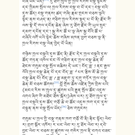
བཞི་ཡང་ཡོད།
རུ་ཐོག་ཁུལ་གྱི་ཁྲལ་རིགས་བསྡུ་སྟངས་
དང་ཁྲིམས་སྲོལ་ལ། ཁྲལ་རིགས་བསྡུ་བ་པོ་དང་། བསྡུ་བའི་
དུས་ཚོད། བསྡུ་གནས། ཚད་གཞི། རྣམ་གྲངས་བཅས་ལྔའི་
སྟེང་ནས་བཤད་ན། གཅིག་ཁྲལ་རིགས་སྡུད་པ་པོ་ནི། རྫོང་གི་
ལས་སྣེ་དོ་གལ་དཔོན་ཆེན་ཞེས་རུ་ཐོག་རྫོང་གི་ཡུལ་སྲུང་
དམག་དཔོན་དང་། སྐྱ་སེར་ཚོ་པ་ལྔ་ཞེས་སྐྱ་བོའི་ཚོ་པ་
བཞིའི་འགོ་པའི་སྟེང་ཆོས་གཞིས་མཁན་ཕྱག་བཅས་ལྔ་ནི་
ཁྲལ་རིགས་བསྡུ་ལེན་བྱེད་པོ་ཡིན།
གཉིས་ཁྲལ་བསྡུའི་དུས་ཚོད་ནི། རྫོང་དེར་ཁྲལ་བསྡུའི་དུས་
ཚོད་གཏན་འཁེལ་ངང་ལོ་གཅིག་ནང་ཁྲལ་བསྡུ་ཆེན་མོ་
ཐེངས་གསུམ་བསྡུ་སྲོལ་མཆིས། དེ་ཡང་། བོད་ཟླ་ ༡ ནང་རྒྱལ་
ལོའི་ཁྲལ་བསྡུ་ཆེན་པོ་དང་བོད་ཟླ་ ༧ པར་རྩིས་མོ་ཆེ་ཁྲལ་
བསྡུ་ཆེན་པོ། བོད་ཟླ་ ༩ ཟླ་མཇུག་ཏུ་དགུ་གཏོར་ཁྲལ་བསྡུ་
[35]
ཆེན་མོ་བཅས་ཚོགས།
བློ་གྲོས་ཆོས་འཛིན་ཀྱིས་བྲིས་པའི་
《མངའ་རིས་ས་ཁུལ་དུ་ཚུགས་པའི་རྒྱུན་སྲོལ་ཚོང་འདུས་
འགའ་ཞིག་གི་མཐོང་ཐོས་སྐོར།》ཞེས་པར། རུ་ཐོག་ཁུལ་དུ་
ཁྲལ་བསྡུའི་དུས་ཚོད་གཙོ་ཆེ་བ་ཚོང་འདུས་ཁག་དང་དུས་
[36]
བསྟུན་ནས་བསྡུ་སྲོལ་ཡོད།
ཅེས་གསུངས།
གསུམ་པ་ཁྲལ་གྱི་བསྡུ་གནས་ཁག་གཙོ་བོ་ནི། རྟིང་སྟོད། ལེབ་
ར། བྲག་སྒོར་འཁོར། ར་པང་ལེབ་ར། རུ་ཐོར་ལེབ་ར། དབེ་
བྱང་ལེབ་ར་བཅས་སུ་ཚུགས་ལ། གསེར་ཁྲལ་ནི་བཀའ་བཟང་