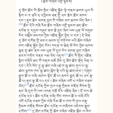
༡ རྫོང་གཞིས་འགྲོ་སྟངས།
རུ་ཐོག་རྫོང་གི་ཆོས་སྲིད་འཛིན་སྐྱོང་ལྟེ་གནས་ཆགས་ཡུལ་རི་
སྡིག་པ་ར་ཙའི་རྭ་དབྱིབས་ཅན་གྱི་ཤར་རྩེར་རྫོང་མཁར་
དང་། ནུབ་རྩེར་མཁན་ཕྱག་གི་གཟིམ་ཤག་ཆགས་ཡོད་ཅིང་།
[20]
རྫོང་དེའི་གཞི་རིམ་རྫོང་གཞིས་འགྲོ་སྟངས་ཐད་རྫོང་
དཔོན་དུ་དབུས་གཞུང་ནས་རྩེ་དྲུང་ཞིག་ལས་ཡུན་ལོ་གསུམ་
རིང་བསྐོས་མངགས་ཀྱིས་འཛིན་སྐྱོང་བྱེད་པ་དང་། དེ་མིན་
རུ་ཐོག་དགོན་གྱི་མངའ་ཞབས་སུ་གཏོགས་པའི་ཆོས་གཞིས་
ཁག་འཛིན་སྐྱོང་བྱེད་པོར། གདན་ས་ཆེན་མོ་སེར་བྱེས་མཁས་
སྙན་གྲྭ་ཚང་ནས་ལས་ཡུན་ལོ་དྲུག་རེར་མཁན་ཕྱག་གཉིས་
[21]
མངག་གཏོང་གནང་ལམ་ཡོད་འདུག
རྫོང་གི་སྲིད་འཛིན་
སྒྲིག་གཞིའི་ཐད་གོ་གནས་མཐོ་ཤོས་རུ་ཐོག་རྫོང་སྡོད་ཡིན་པ་
དང་། དེའི་འོག་ཏུ་སྐུ་ཚབ་བཞི་(ཚ་ཁ་སྐུ་ཚབ། གུལ་པ་སྐུ་
ཚབ། ལྕགས་ཁང་སྐུ་ཚབ། ལྐོག་སྡེ་པའི་སྐུ་ཚབ།)དང་། གཞུང་
རྒྱུག་ཚོ་པ་བཞི་(མཁར་སྟོད་ཚོ་པ། མཁར་སྨད་ཚོ་པ། ཤར་སྣ་
ཚོ་པ། ནུབ་སྣ་ཚོ་པ།) དང་། ཆོས་གཞིས་འགོ་པ་གཅིག་བཅས་
[22]
ཡོད།
རྫོང་དཔོན་གྱིས་ཁྲལ་བསྡུ་ཁྲིམས་གནོན་སོགས་ཕྱི་
ནང་ཞི་དྲག་གི་ལས་འགན་གཙོ་བོར་འཛིན་ཞིང་། དོ་གལ་ཆེ་
དཔོན་དང་། ཚོང་དཔོན་བཞི། གོང་གསལ་ཚོ་པ་བཞི་པོའི་
འགོ་དཔོན་བཅས་ཀྱིས་གཞི་རིམ་ཚོ་པ་ཁག་གི་ཁྲལ་བསྡུ་
ཁྲིམས་གནོན་སོགས་རྫོང་དཔོན་ལ་གཞོགས་འདེགས་སྒྲུབ་
[23]
དགོས།
རུ་ཐོག་དགོན་གྱི་ཆོས་གཞིས་འཛིན་སྐྱོང་ལ་སེར་