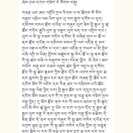
ཞེས་ཊམ་དཀར་གཅིག་རེ་སོགས་བསྡུ།
གཞན་ཡང་རྐང་འགྲོའི་ཁྲལ་རིགས་ལ་ས་ཚིགས་སོ་སོར་
གཞུང་འབྲེལ་ལམ་ཡིག་ལྟར་འུ་ལག་རྒྱུག་དགོས་པ་ཕུད།
དམིགས་བསལ་རྫོང་དཔོན་ལ་གཞུང་ལུག་ཅེས་ཕྱི་རྒྱལ་ཏུ་ཚྭ་
ཚོང་གཏོང་རྒྱུའི་ལུག་ལྔ་བརྒྱར་ལུག་ཕད་རང་འགྲིག་དང་།
ལུག་པ་མི་ལྔ་བཅས་གཏོང་དགོས། དེ་བཞིན་གུལ་པ་ཚོ་པ་
ནས་རྫོང་དཔོན་ལ་དམིགས་བསལ་གྱི་ལག་འདོན་དུ་མར་
ཁྲལ་འཇལ་དགོས་པ་དང་། རྐང་འདོན་དུ་གཡག་པ་མི་ཧྲེང་
བཞི་འཁྲི་བ་ཡིན། ཕྱོགས་མཚུངས་སྐྱ་སེར་ཚོ་པ་ལྔ་ནས་རྫོང་
གི་སྐུ་ཚབ་བཞི་ལ་བཞུགས་གུར། གདན་ལྕོག མེ་ཤིང་། ཐབ་
གཡོག བཞུ་མར་བཅས་འཐུས་ཚང་སྒྲིག་འབུལ་ཞུ་དགོས།
རྫོང་གི་སྐུ་ཚབ་རྣམས་ཀྱིས་རྫོང་དེའི་ས་འགག་ཁག་སྲུང་ཆ་
དང་སྦྲགས། ཕྱི་རྒྱལ་དང་ནང་ཁུལ་རྫོང་གཞན་གྱི་ཚོང་པར་
དངོས་ཟོག་གི་འབོར་དང་རིན་ཐང་ལ་གཞིགས་པའི་ཚོང་
ཁྲལ་བསྡུ་ལེན་བྱེད་པར། ཕྱི་རྒྱལ་ཚོང་པར་དངུལ་ཁྲལ་ཕུད་
དངོས་ཟོག་མཐའ་དག་གི་ཁ་གྲངས་ལྔ་བཅུ་ནས་གཅིག་ཁྲལ་
བསྡུ་བྱེད། རུ་ཐོག་རྫོང་ནས་རང་གི་མངའ་ཞབས་སུ་མི་ཚུད་
པའི་མི་སེར་ཚྭ་སྒྲུབ་ཏུ་ཡོང་བ་དག་ལ་ཁྲལ་དོད་དུ་རྒྱབ་ཚྭ་
རྒྱབ་ལུག་བརྒྱ་རེ་ནས་ལུག་ཕད་གཅིག་བསྡུ་སྲོལ་མཆིས། དེ་
མིན་རྫོང་དེ་ནས་དབུས་གཞུང་གི་སྐུ་ཚབ་གསེར་དཔོན་དང་
བཀྲས་ལྷུན་བླ་བྲང་གི་སྐུ་ཚབ་གསེར་དཔོན་གྱིས་གྲྭ་བཙུན་
ཕུད། སྐྱེས་པ་རང་ལོ་བཅུ་དྲུག་ནས་དྲུག་ཅུ་བར་དང་བུད་