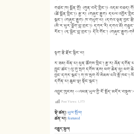
གཙང་ཁ། སྨོན་གྲོ། (ཀུན་བདེ་གླིང་།) འདམ་བཅད། གོང་ག
(ཚེ་སྨོན་གླིང་།) རྒྱ་ར། (གཞུང་རྒྱུག) དཔལ་འབྱོར་
སྒང་། (གཞུང་རྒྱུག) ཁ་གཡུག་པ། (དགའ་ལྡན་བྱང་རྩེ
(སེ་ར་ཕུར་ལྕོག་བླ་བྲང་།) དཀར་རི། དགའ་མོ། གཅུང་
རོང་། (རྭ་སྒྲེང་བླ་བྲང་།) དེའི་གོང་། (གཞུང་རྒྱུ
སྟག་རྩེ་རྫོང་སྙིང་པ།
ར་ཟམ། ཕོན་པ། ཕུན་ཚོགས་གླིང་། རྒྱ་ར། ཞོན་དགོན་པ།
ཁྱུང་ཚང་། ལུ་གུ་སྲག དགོས་ནས། ཕག་ཆེན་ཕུ། ཕག་ཆེ
བྱང་དཀར་སྒང་། ཀ་ཁ་སྲག ལོ་སེམས་པའི་སྤྲོ་ཁང་། ལོ་
དགོན་པ། ཆུམ་ལྡ། སྡོང་སྒང་།
འབྱུང་ཁུངས། <<འཕན་ཡུལ་གྱི་ངོ་སྤྲོད་མདོར་བསྡུས
Post Views:
1,573
སྡེ་ཚན།:
ཡུལ་སྲོལ།
ཚན་པ།:
featured
བརྒྱུད་སྐུལ།