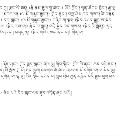
ུ། ལྕང་ལོ་ཅན། (རྩེ་རྣམ་རྒྱལ་གྲྭ་ཚང་།) ཡོའི་གྲོང་། ཕུན་ཚོགས་གླིང་། ཞུ་སྣ།
གླིང་། མཁར་པ། (ལ་མོ་གཞུང་རྐྱང་།) གྲོང་ཆུང་། བཀྲ་ཤིས་ཁང་གསར། ཚེ་བརྟན་
།) དར་སྒང་། (ལ་མོ་གཞུང་རྐྱང་།) གཞིག་ཀ་སྟག (སྒེར་བཤད་སྒྲ།) ཁ་སྐོར།
པ། (སྒེར་རམ་པ།) རྫིང་ཁ་སྨད། བདེ་སྐྱིད་ཁང་གསར། (སྒེར་ཁྲི་སྨོན།) སྦད་
ག) གསེར་ཁང་། བཤད་སྣ། (སྒེར་གསེར་ཁང་ནང་པ།) ཁྲེན་པ།
 ཞོན་ཤང་། གྲོང་སྨད་སྒང་། ཞོལ་ཕུ། ཀོབ་སྡིང་། ཀྲོག་ལེ་ནང་། ཚན་པའི་ནང་།
ན། མི་སྲོས་གྲོ་མོ། ཐང་ཆུས། འཕགས་མོ་ཞོལ། འཕགས་མོ་དགོན་པ། བ་མིན་ཕུ།
དགོན་པ། ལྷ་ཕུ། ཉིན་ལྡིང་དགོན་པ། གྲུབ་ཐོབ་ཀུན་མཁྱེན་པའི་སྒྲུབ་ཕུག བར་
་>> ཞེས་པའི་དེབ་ཆུང་ལས་ཟུར་འདོན་ཞུས་པའོ།།