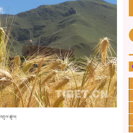
་འབུལ་ཚུལ།