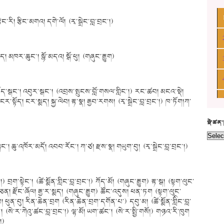
རི། རྩིང་མགའ། དགེ་ལོ། (རྭ་སྒྲེང་བླ་བྲང་།)
 མཁར་ཆུང་། སྙོ་མདའ། སྒོ་ཕུ། (གཞུང་རྒྱུག)
ྒྱ་སྟོད་སྒང་། འབུར་སྒང་། (འབྲས་སྤུངས་བློ་གསལ་གླིང་།) རང་ཚབ། མངའ་སྡེ།
སྟོད། ངར་སྨད། སྐྱ་ལེབ། རྟ་སྣ། རྒྱབ་རགས། (རྭ་སྒྲེང་བླ་བྲང་།) ཁ་ཏོག།ཀ་
སྡེ་ཚན
ྒང་། ཆུ་འཁོར་མདོ། འབབ་རོང་། ཀ་ཙ། རྫས་སྣ། གཡུག་བུ། (རྭ་སྒྲེང་བླ་བྲང་།)
བྲག་སྟེང་། (ཚེ་སྨོན་གླིང་བླ་བྲང་།) ཀོད་མོ། (གཞུང་རྒྱུག) རྟ་སྒ། (སྟག་ལུང་
། རྫོང་ཞོལ། རྒྱ་ར་སྨད། (གཞུང་རྒྱུག) ཚོང་འདུས། ཕན་ཏག (སྟག་ལུང་
 ཕུན་བུ། རིན་ཆེན་བྲག (རིན་ཆེན་བྲག་དགོན་པ་) དབུ་མ། (ཚེ་སྨོན་གླིིང་བླ་
ྲོང་། (སེ་ར་ཀེའུ་ཚང་བླ་བྲང་།) ལྷ་མོ། ཡག་ཚང་། (སེ་ར་སྤྱི་གསོ།) གཉའ་རི་ཁུག
།)