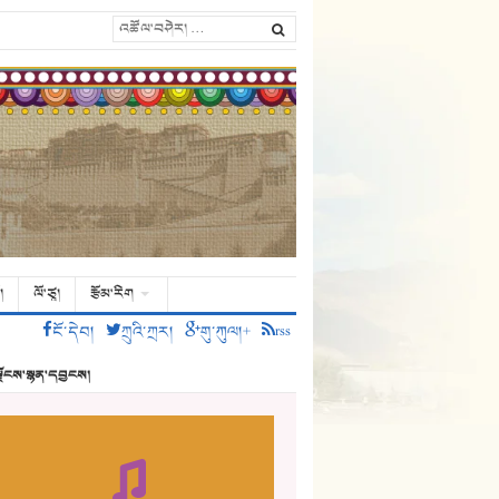
།
ལོ་ཙཱ།
རྩོམ་རིག
ངོ་དེབ།
ཀྲུའི་ཀྲར།
གུ་ཀུལ།+
rss
ྗོངས་སྙན་དབྱངས།