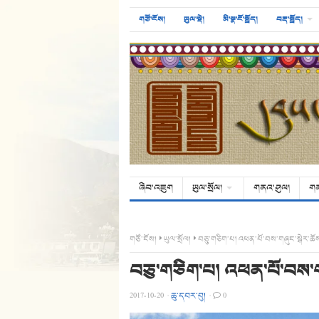
གཙོ་ངོས།
ཡུལ་སྡེ།
མི་སྣ་ངོ་སྤྲོད།
བརྡ་སྤྲོད།
ཞིབ་འཇུག
ཡུལ་སྲོལ།
གནའ་ཤུལ།
ག
གཙོ་ངོས།
ཡུལ་སྲོལ།
བཅུ་གཅིག་པ། འཕན་པོ་བས་གཞུང་སྒེར་ཆོ
བཅུ་གཅིག་པ། འཕན་པོ་བས་ག
2017-10-20
·
ཆུ་དབར་བུ།
·
0