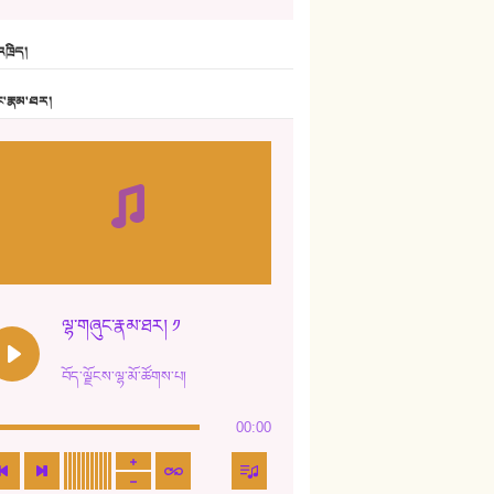
6. ཆོལ་གསུམ་བྲོ་གཞས། - སྒྲོན་གསལ།
ཁྲིད།
7. ལྷག་སྒྲོན་ལགས།
ང་རྣམ་ཐར།
8. ཆང་གཞས།
9. ཆང་གཞས། ༢
10. ཆང་གཞས། ༣
11. ལོ་གསར།
12. ལོ་གསར། ༢
ལྷ་གཞུང་རྣམ་ཐར། ༡
13. ཆུང་འདྲིས། - ཟླ་སྒྲོན།
བོད་ལྗོངས་ལྷ་མོ་ཚོགས་པ།
14. སྙིང་རྗེ་མོ། - ཚེ་འགྱུར་མེད།
00:00
15. ཤམ་པ་ལ་ཡི་སྲས་མོ།
16. ལྷ་བུ་དར་བུ།