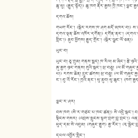
ཆུ་ཕུ། (རྒྱུད་སྟོད།) ཆུ་ཁག ནོར་རྒྱས། ཁྲི་ཁང་། ལྕང་
དགའ་ཆོས།
གཡག་རོང་། (སྒེར་རགས་ཁ་ཤག མདོ་མཁར་བ།) ས་ནག སྨན
དགའ་ལྡན་ཆོས་འཁོར་དགོན།) དགོན་ནང་། (དགའ་ལྡན
གླིང་།) ནུབ་ཕྱོགས། རྒྱུད་གྲོང་། (སྒེར་ལྩང་ལོ་ཅན།)
ཡུང་བ།
ཡུང་བ། ཅཱ་གྲུམ། གནས་སྨད། ཁ་རིལ། མ་ཞིང་། རྩེ་ཉའི
རྐུ་རྒྱག ཉང་གནས། སུའི་སྒང་། ཕྲ་བཅུ། (ལ་མོ་གཞུང
པ།) རགས་ཆེན། དྲུང་ཚགས། ཕྲ་བཅུ། (ལ་མོ་གཞུང་རྐྱང་
ང་། བུ་འོ་རོང་། ཁྲའི་ནང་། ཕུ་ནུབ། ཕུ་ཆུང་། (ཁག་
ལྕང་ར་ཤར།
བས་ཁག (སེ་ར་གཙང་པ་ཁང་ཚན།) སེ་འདྲེ་སྒང་། བན་ཁ
སྡིངས་གསར། (འབྲས་སྤུངས་སྟག་བྲག་བླ་བྲང་།) ལན་པོ།
ཕུད་དམ་སེ་འབུམ། (གཞུང་རྒྱུག) རྒྱ་རོང་། (རྭ་སྒྲེང་བ
དཔལ་འབྱོར་གླིང་།