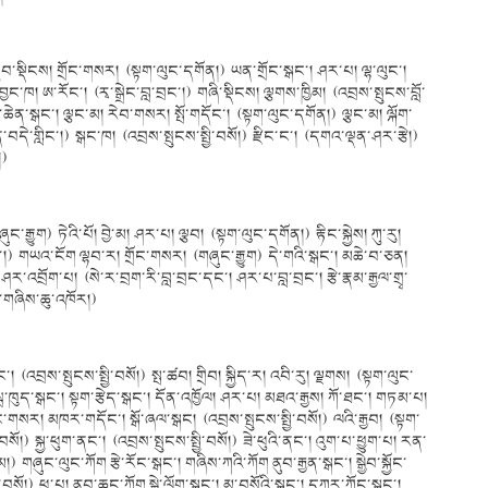
་གྲུབ་སྡིངས། གྲོང་གསར། (སྟག་ལུང་དགོན།) ཡན་གྲོང་སྒང་། ཤར་པ། ལྷ་ལུང་།
བྱང་ཁ། ཨ་རོང་། (རྭ་སྒྲེང་བླ་བྲང་།) གཞི་སྡིངས། ལྕགས་ཁྱིམ། (འབྲས་སྤུངས་བློ་
ན་ཆེན་སྒང་། ལྕང་མ། རེབ་གསར། སྤོ་གདོང་། (སྟག་ལུང་དགོན།) ལྕང་མ། ལྐོག་
ན་བདེ་གླིང་།) སྒང་ཁ། (འབྲས་སྤུངས་སྤྱི་བསོ།) རྫིང་ང་། (དགའ་ལྡན་ཤར་རྩེ།)
།)
ྒྱུག) ཏེའི་པོ། བྱེ་མ། ཤར་པ། ལྕབ། (སྟག་ལུང་དགོན།) རྟིང་སྐྱེས། ཀུ་རུ།
ང་།) གཡའ་ངོག ལྷབ་ར། གྲོང་གསར། (གཞུང་རྒྱུག) དེ་གའི་སྒང་། མཆེ་བ་ཅན།
ུ་ཤར་འབྲོག་པ། (སེ་ར་བྲག་རི་བླ་བྲང་དང་། ཤར་པ་བླ་བྲང་། རྩེ་རྣམ་རྒྱལ་གྲྭ་
ར་གཞིས་ཆུ་འཁོར།)
ླིང་། (འབྲས་སྤུངས་སྤྱི་བསོ།) སྤ་ཚབ། གྲིབ། སྐྱིད་ར། འབི་རུ། ལྗགས། (སྟག་ལུང་
སྦ་ཁུད་སྒང་། སྟག་རྩེད་སྒང་། དོན་འཁྱོལ། ཤར་པ། མཐའ་རྒྱས། ཀོ་ཐང་། གཏམ་པ།
ྲོང་གསར། མཁར་གདོང་། སྒོ་ཞལ་སྒང། (འབྲས་སྤུངས་སྤྱི་བསོ།) ལའི་རྒྱབ། (སྟག་
སོ།) སྐྱ་ཕུག་ནང་། (འབྲས་སྤུངས་སྤྱི་བསོ།) ཟེ་ཕུའི་ནང་། འུག་པ་ཕྱུག་པ། རན་
མ།) གཞུང་ལུང་ཀོག རྩེ་རོང་སྒང་། གཞིས་ཀའི་ཀོག ནུབ་རྒྱན་སྒང་། སྒྱེབ་སྐྱོང་
་བསོ།) ཕུ་པ། ནུབ་ཆུང་ཀོག སྒྱེ་ལོག་སྒང་། མ་བསོའི་སྒང་། དཀར་ཀོང་སྒང་།