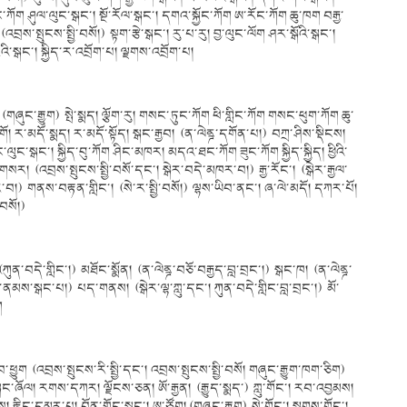
སྒང་ཀོག ཤུལ་ལུང་སྒང་། སྔོ་རོལ་སྒང་། དགའ་སྐྱོང་ཀོག ཨ་རོང་ཀོག ཆུ་ཁག བརྒྱ་
་སྤུངས་སྤྱི་བསོ།) སྟག་རྩེ་སྒང་། རུ་པ་རུ། བྱ་ལུང་ལོག ཤར་སྒོའི་སྒང་།
ི་སྒང་། སྐྱིད་ར་འབྲོག་པ། ལྗགས་འབྲོག་པ།
(གཞུང་རྒྱུག) སྤེ་སྨད། ལྕོག་རུ། གསང་ཏུང་ཀོག ཕི་གླིང་ཀོག གསང་ཕུག་ཀོག ཆུ་
གོ། ར་མདོ་སྨད། ར་མདོ་སྟོད། སྒང་རྒྱབ། (ན་ལེནྜ་དགོན་པ།) བཀྲ་ཤིས་སྡིངས།
ལུང་སྒང་། སྐྱིད་བུ་ཀོག ཤིང་མཁར། མདའ་ཐང་ཀོག ཟུང་ཀོག སྐྱིད་སྐྱིད། ཕྱིའི་
ོང་གསར། (འབྲས་སྤུངས་སྤྱི་བསོ་དང་། སྒེར་བདེ་མཁར་བ།) རྒྱ་རོང་། (སྒེར་རྒྱལ་
བ།) གནས་བརྟན་གླིང་། (སེ་ར་སྤྱི་བསོ།) ལྷས་ཡིབ་ནང་། ཞ་ལེ་མདོ། དཀར་པོ།
་བསོ།)
 (ཀུན་བདེ་གླིང་།) མཐོང་སྨོན། (ན་ལེནྜ་བཅོ་བརྒྱད་བླ་བྲང་།) སྒང་ཁ། (ན་ལེནྜ་
ས་སྒང་པ།) པད་གནས། (སྒེར་ལྷ་ཀླུ་དང་། ཀུན་བདེ་གླིང་བླ་བྲང་།) མོ་
ག
སྣབ་ཕྱུག (འབྲས་སྤུངས་རི་སྤྱི་དང་། འབྲས་སྤུངས་སྤྱི་བསོ། གཞུང་རྒྱུག་ཁག་ཅིག)
ང་ཞོལ། རགས་དཀར། ལྗོངས་ཅན། ཨོ་རྒྱན། (རྒྱུད་སྨད་) ཀླུ་གོང་། རབ་འབྱམས།
ིས། རྟིང་དམར་པ། བོན་གྲོང་སྒང་། ཨ་ཙོག། (གཞུང་རྒྱུག) སེ་གོང་། སྔགས་གོང་།