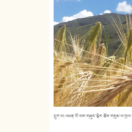
དྲུག་པ། འཕན་པོ་བས་གཞུང་སྒེར་ཆོས་གསུམ་ལ་ཁྲལ