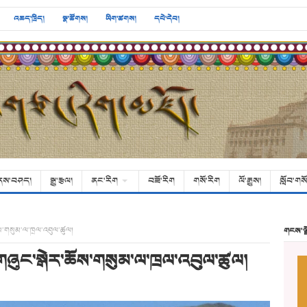
འཆད་ཁྲིད།
སྣ་ཚོགས།
ཡིག་ཚགས།
དཔེ་དེབ།
ནས་བཤད།
སྒྱུ་རྩལ།
ནང་རིག
བཟོ་རིག
གསོ་རིག
ལོ་རྒྱུས།
སློབ་གསོ
ས་གསུམ་ལ་ཁྲལ་འབུལ་ཚུལ།
གངས་ལ
ཞུང་སྒེར་ཆོས་གསུམ་ལ་ཁྲལ་འབུལ་ཚུལ།