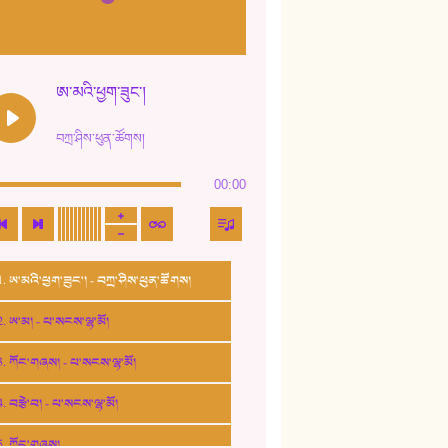
ཨ་མའི་ཕྱག་ཟུང་།
བཀྲ་ཤིས་ཕུན་ཚོགས།
00:00
1. ཨ་མའི་ཕྱག་ཟུང་། - བཀྲ་ཤིས་ཕུན་ཚོགས།
2. ཨ་མ། - པ་སངས་ལྷ་མོ།
3. ཀོང་གཞས། - པ་སངས་ལྷ་མོ།
4. བརྩེ་བ། - པ་སངས་ལྷ་མོ།
5. ཀོང་གཞས།