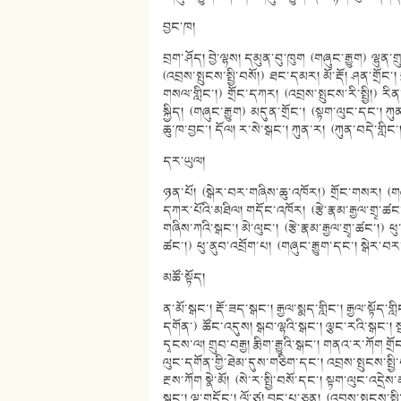
བྱང་ཁ།
བྲག་ཤོད། བྱེ་ལྷས། དམུན་བུ་ཁུག (གཞུང་རྒྱུག) ལྷུན
(འབྲས་སྤུངས་སྤྱི་བསོ།) ཐང་དམར། མོ་རྡོ། ཤན་གྲོང་། 
གསལ་གླིང་།) གྲོང་དཀར། (འབྲས་སྤུངས་རི་སྤྱི།) རི
སྐྱིད། (གཞུང་རྒྱུག) མདུན་གྲོང་། (སྟག་ལུང་དང་། ཀུ
ཆུ་ཁ་བྱང་། དོལ། ར་སེ་སྒང་། ཀུན་ར། (ཀུན་བདེ་གླིང་
དར་ཡུལ།
ཉན་པོ། (སྒེར་བར་གཞིས་ཆུ་འཁོར།) གྲོང་གསར། (གཞུང་ར
དཀར་པོའི་མཐིལ། གདོང་འཁོར། (རྩེ་རྣམ་རྒྱལ་གྲྭ་ཚ
གཞིས་ཀའི་སྒང་། མེ་ལུང་། (རྩེ་རྣམ་རྒྱལ་གྲྭ་ཚང་།) ཕ
ཚང་།) ཕུ་ནུབ་འབྲོག་པ། (གཞུང་རྒྱུག་དང་། སྒེར་བ
མཚོ་སྟོད།
ན་མོ་སྒང་། རྡོ་ཟད་སྒང་། རྒྱལ་སྨད་གླིང་། རྒྱལ་སྟོད་ག
དགོན་) ཚོང་འདུས། སྒབ་ལྷའི་སྒང་། ལྕང་རའི་སྒང་། 
དྭངས་ལ། གྲུབ་བརྒྱ། རྨིག་རྒྱུའི་སྒང་། གནའ་ར་ཀོག ག
ལུང་དགོན་གྱི་ཐེམ་དུས་གཅིག་དང་། འབྲས་སྤུངས་སྤྱི་བ
རྔས་ཀོག སྣེ་མོ། (སེ་ར་སྤྱི་བསོ་དང་། སྟག་ལུང་འདྲེས་
སྒང་། ལྷ་གདོང་། ལོ་ཙ། བྱང་པ་ཅན། (འབྲས་སྤུངས་སྤྱི