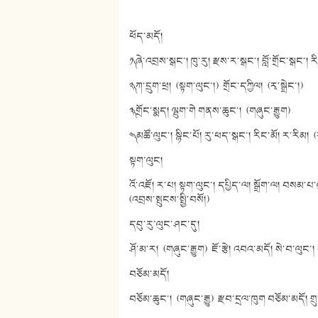
ཕོད་མདོ།
༡༽ ཞེ་འབྲས་སྒང་། ཁུ་རུ། རྫས་ར་སྒང་། བློ་གྲོང་སྒང་། 
༢༽ ཀ་དྲུག་ཕྲ། (སྟག་ལུང་།) གྲོང་དཀྱིལ། (རྭ་སྒྲེང་།)
༣༽ གྲོང་སྨད། ལྦུག་གེ གནས་ཆུང་། (གཞུང་རྒྱུག)
༤༽ མཚོ་ལུང་། སྙིང་པོ། རུ་ཕད་སྒང་། རིང་མོ། ར་རིམ། (ར
སྟག་ལུང།
འོ་འཇོ། ར་པ། སྟག་ལུང་། དཔྱིད་ལ། སྒྲོག་ལ། བསམ་པ
(འབྲས་སྤུངས་སྤྱི་བསོ།)
དབུ་རུ་ལུང་ཤང་དུ།
ཤོ་མ་ར། (གཞུང་རྒྱུག) ཇོ་རྩེ། འབའ་མདོ། སེ་བ་ལུང་།
བཅོམ་མདོ།
བཅོམ་ཆུང་། (གཞུང་རྒྱུ) རྫབ་དྲལ་ཁུག བཅོམ་མདོ། གྲུ་