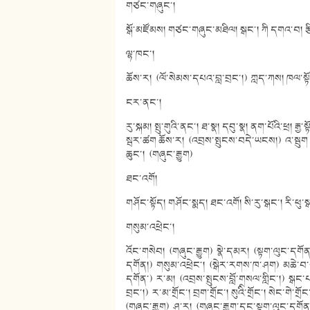
གཙང་གཞུང་།
སྒོ་མཛོམས། གཙང་གཞུང་མཐིལ། སྒང་། ཀི དགའ་བ། རྩིང་
ལྷ་ཁང་།
ཆོས་ར། (ལོ་སེམས་དཔའ་བླ་བྲང་།) ཀླད་ཀས། ཁལ་སྟོད།
ངར་ནང་།
རུ་སྐམ། སྤུ་གུའི་ནང་། ཐ་སྣ། དབུ་སྣ། ནག་པོའི་ཕྲ། ར
སྦར་ཚག ཆོས་ར། (འབྲས་སྤུངས་བདེ་ཡངས།) འ་སྦུག ངར་
ཆུང་། (གཞུང་རྒྱུག)
ཐང་འགོ།
གཤོང་སྟོད། གཤོང་སྨད། ཐང་འགོ། སི་རུ་སྒང་། རི་ཕུ་ས
གསུམ་འཕྲེང་།
འོང་གསེབ། (གཞུང་རྒྱུག) སྣེ་དམར། (སྟག་ལུང་དགོན།) 
དགོན།) གསུམ་འཕྲེང་། (སྒེར་རགས་ཁ་ཤག) མཆེ་བ་ཅན
དགོན་) ར་མ། (འབྲས་སྤུངས་བློ་གསལ་གླིང་།) སྒང་པ།
བྲང་།) ར་མ་གྲོང་། བྲག་གྲོང་། སུའིི་གྲོང་། སེང་གེ་ག
(གཞུང་རྒྱུག) ཤ་ར། (གཞུང་རྒྱུག་དང་སྟག་ལུང་དགོན