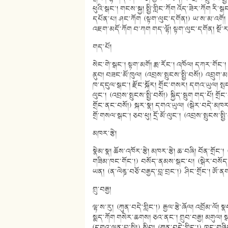
ཕུའི་སྒང་། གངས་སྐྱ། སྤྱི་གླིང་ཀོག འོད་ཟེར་ཀོག རི་
དཔོན་པ། ཤང་ཀོག (སྟག་ལུང་དགོན།) ཡ་ས་མ་འགོ། (འབྲས
འཇག་མདོ་ཀོག བ་ཀག གད་ལྷོ། སྟག་ལུང་དགོན། སྔོ་རའ
གད་པོ།
སེང་གེ་སྒང་། སྟག་མགོ། རྨ་རོང་། འཁོལ། དཀར་གོང་། 
ནུབ། བཟང་མོ་ཁུལ། (འབྲས་སྤུངས་སྤྱི་བསོ།) འབྲུག་མ
ཁ་དངུལ་སྒང་། རྫོང་སྐོར། གྲོང་གསར། དགའ་ཡུལ། སྤང་
ལུང་། (འབྲས་སྤུངས་སྤྱི་བསོ།) སྐྱིད་སྦུག གད་པོ། གྲ
གྲོང་ནང་བསོ།) སྐར་སྣ། དགའ་ཡུལ། (སྒེར་བདེ་མཁར་
གྲོ་གསལ་སྒང་། ཅབ་ཕུ། དྲོ་མོ་ལུང་། (འབྲས་སྤུངས་སྤྱི
མཁར་རྩེ།
སྣེམ་སྣ། ཆོས་འཁོར་རྩེ། མཁར་རྩེ། ཆ་བཞི། བོན་གྲོང་།
གཟིམ་ཁང་གོང་།) བསོད་ནམས་སྒང་པ། (སྒེར་བསོད་ནམ
ཡན། (ན་ལེནྜ་བཅོ་བརྒྱད་བླ་བྲང་།) ཤིང་གྲོང་། ཨོ་ན
གྲུ་བརྒྱ།
ལྷ་ས་རུ། (ཀུན་བདེ་གླིང་།) རྒྱལ་རྩེ་ཞོལ། འབྲོམ་ལོ། 
སྨད་ཀོག གསེར་ཆགས། ཅའ་ནང་། གྲུབ་བརྒྱ། མགུལ། སྒ
(དགའ་ལྡན་བླ་སྤྱི།) སྲིབ། (ཀུན་བདེ་གླིང་།) ཁང་གཉ