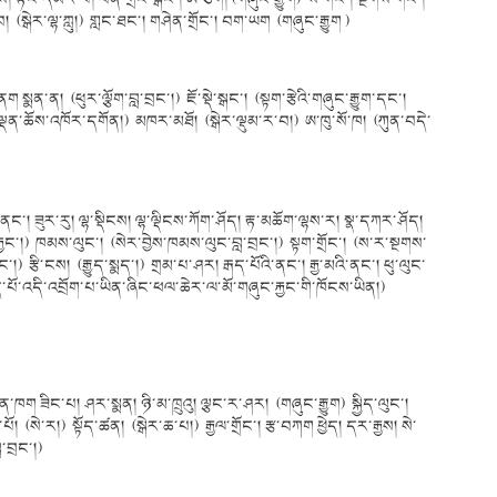
རྒྱབ། (སྒེར་ལྷ་ཀླུ།) གླང་ཐང་། གཤེན་གྲོང་། བག་ཡག (གཞུང་རྒྱུག )
་ན། (ཕུར་ལྕོག་བླ་བྲང་།) ཇོ་སྡེ་སྒང་། (སྟག་རྩེའི་གཞུང་རྒྱུག་དང་།
་ཆོས་འཁོར་དགོན།) མཁར་མཐོ། (སྒེར་ལྡུམ་ར་བ།) ཨ་ཁུ་སོ་ཁ། (ཀུན་བདེ་
་ནང་། ཟུར་རུ། ལྷ་སྡིངས། ལྷ་ལྡིངས་ཀོག་ཤོད། རྟ་མཆོག་ལྷས་ར། སྣ་དཀར་ཤོད།
་རྐྱང་།) ཁམས་ལུང་། (སེར་བྱེས་ཁམས་ལུང་བླ་བྲང་།) སྟག་གྲོང་། (ས་ར་སྔགས་
།) རྩི་ངས། (རྒྱུད་སྨད་།) གྲམ་པ་ཤར། རྒད་པོའི་ནང་། རྒྱ་མའི་ནང་། ཕུ་ལུང་
རྒྱད་པོ་འདི་འབྲོག་པ་ཡིན་ཞིང་ཕལ་ཆེར་ལ་མོ་གཞུང་རྐྱང་གི་ཁོངས་ཡིན།)
ག ཟིང་པ། ཤར་སྨན། ཉི་མ་ཁྲུའུ། ལྕང་ར་ཤར། (གཞུང་རྒྱུག) སྐྱིད་ལུང་།
 (སེ་ར།) སྟོད་ཚན། (སྒེར་ཆ་པ།) རྒྱལ་གྲོང་། རྩ་བཀག ཕྱེད། དར་རྒྱས། སེ་
ླ་བྲང་།)