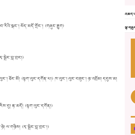
འཆད་འ
རིབ་རིའི་སྒང་། ཕོད་མདོ་གྲོང་། (གཞུང་རྒྱུག)
ལྷ་གཞུ
ྭ་སྒྲེང་བླ་བྲང།)
་ལུང་། ཅོང་མོ། (སྟག་ལུང་དགོན་པ།) ཁ་ལུང་། ལུང་བཟུང་། ཉ་འབྲོམ། དབུས་མ།
 རིས་བུ། རྟ་མདོ། (སྟག་ལུང་དགོན།)
ཉེ། ལ་གཉིས། (རྭ་སྒྲེང་བླ་བྲང་།)