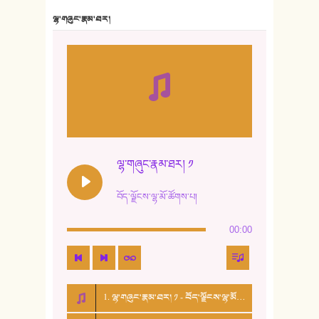
7. ལྷག་སྒྲོན་ལགས།
ལྷ་གཞུང་རྣམ་ཐར།
8. ཆང་གཞས།
9. ཆང་གཞས། ༢
10. ཆང་གཞས། ༣
11. ལོ་གསར།
12. ལོ་གསར། ༢
ལྷ་གཞུང་རྣམ་ཐར། ༡
13. ཆུང་འདྲིས། - ཟླ་སྒྲོན།
བོད་ལྗོངས་ལྷ་མོ་ཚོགས་པ།
14. སྙིང་རྗེ་མོ། - ཚེ་འགྱུར་མེད།
00:00
15. ཤམ་པ་ལ་ཡི་སྲས་མོ།
16. ལྷ་བུ་དར་བུ།
1. ལྷ་གཞུང་རྣམ་ཐར། ༡ - བོད་ལྗོངས་ལྷ་མོ་ཚོགས་པ།
17. ང་བོད་པ་ཡིན། - ཕུར་བུ་རྣམ་རྒྱལ།