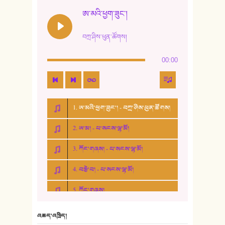
ཨ་མའི་ཕྱག་ཟུང་།
བཀྲ་ཤིས་ཕུན་ཚོགས།
00:00
1. ཨ་མའི་ཕྱག་ཟུང་། - བཀྲ་ཤིས་ཕུན་ཚོགས།
2. ཨ་མ། - པ་སངས་ལྷ་མོ།
3. ཀོང་གཞས། - པ་སངས་ལྷ་མོ།
4. བརྩེ་བ། - པ་སངས་ལྷ་མོ།
5. ཀོང་གཞས།
6. ཆོལ་གསུམ་བྲོ་གཞས། - སྒྲོན་གསལ།
འཆད་འཁྲིད།