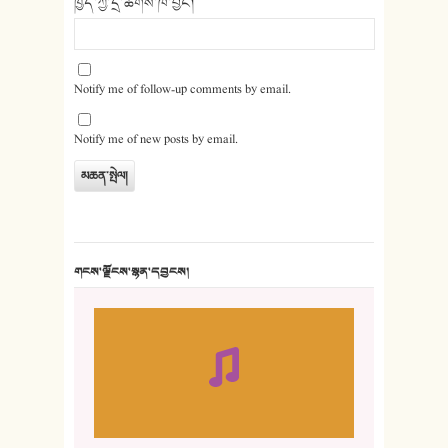
ཁྱེད་ཀྱི་དྲ་ཚིགས་ཁ་བྱང།
Notify me of follow-up comments by email.
Notify me of new posts by email.
གངས་ལྗོངས་སྙན་དབྱངས།