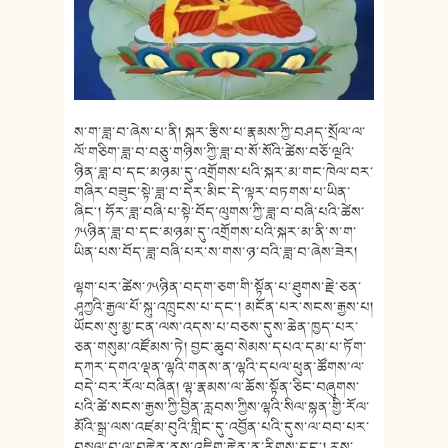
ས་ག་ཟླ་བ་ཞེས་པ་ནི། སྐར་རྩིས་པ་རྣམས་ཀྱི་བཤད་སྲོལ་ལ་
ལོ་གཅིག་ཟླ་བ་བཅུ་གཉིས་ཀྱི་ཟླ་བ་སོ་སོའི་ཚེས་བཅོ་ལྔའི་
ཉིན་ཟླ་བ་དང་མཉམ་དུ་འགྲོགས་པའི་སྐར་མ་གང་ཁེལ་བར་
གཞིར་བཟུང་སྟེ་ཟླ་བ་དེར་མིང་དེ་ལྟར་བཏགས་པ་ཡིན་
ཞིང༌། ཧོར་ཟླ་བཞི་པ་སྟེ་བོད་ལུགས་ཀྱི་ཟླ་བ་བཞི་པའི་ཚེས་
༡༥ཉིན་ཟླ་བ་དང་མཉམ་དུ་འགྲོགས་པའི་སྐར་མ་ནི་ས་ག་
ཡིན་པས་བོད་ཟླ་བཞི་པར་ས་གས་ཉ་བའི་ཟླ་བ་ཞེས་ཟེར།
ལྷག་པར་ཚེས་༡༥ཉིན་བདག་ཅག་གི་སྟོན་པ་ཐུགས་རྗེ་ཅན་
ཤཱཀྱའི་རྒྱལ་པོ་སྐུ་འཁྲུངས་པ་དང༌། མངོན་པར་སངས་རྒྱས་པ།
ཡོངས་སུ་མྱ་ངན་ལས་འདས་པ་བཅས་དུས་ཆེན་ཁྱད་པར་
ཅན་གསུམ་འཛོམས་ཏེ། བྱང་ཆུབ་སེམས་དཔའ་དམ་པ་ཏོག་
དཀར་དགའ་ལྡན་ལྷའི་གནས་ན་ལྷའི་དཔལ་ཕུན་ཚོགས་ལ་
བདེ་བར་རོལ་བཞིན། ལྷ་རྣམས་ལ་ཆོས་སྟོན་ཅིང་བཞུགས་
པའི་ཚེ་སངས་རྒྱས་ཀྱི་བྱིན་རླབས་ཀྱིས་ལྷའི་སིལ་སྙན་གྱི་རོལ་
མོའི་སྒྲ་ལས་འཛམ་བུའི་གླིང་དུ་འབྱོན་པའི་དུས་ལ་བབ་པར་
བསྐུལ་བ་ལ་བརྟེན་ནས་འཇིག་རྟེན་ན་རིགས་དང༌། རུས་