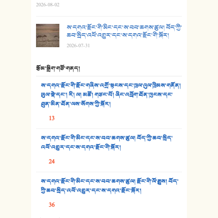
2026-08-02
29. རྣམ་བུ། - འཕྱོངས་ཞོལ་སྒྲོལ་མ།
ས་དགའ་རྫོང་གི་མིང་དང་ས་བབ་ཆགས་ཚུལ། བོད་ཀྱི་
30. སི་ལིང་འབྲི་མོ། - ཕན་ཐོག
ཆབ་སྲིད་འཕོ་འགྱུར་དང་ས་དགའ་རྫོང་གི་སྐོར།
2026-07-31
31. ཕ་ཡུལ་ཡར་ཀླུང་།
རྩོམ་སྒྲིག་གཙོ་གནད།
32. ཨ་མ།
ས་དགའ་རྫོང་གི་རྫོང་གཞིས་འགྲོ་སྟངས་དང་ཁྲལ་འུལ་ཁྲིམས་གནོན།
33. འཛོམས་པའི་ལམ།
ཡུལ་སྡེ་དང་། རི། ལ། མཚོ། གཙང་པོ། ཞིང་འབྲོག་ཐོན་ཁུངས་དང་
ཐུན་མིན་ཐོན་ལས་སོགས་ཀྱི་སྐོར།
34. ཉི་མ་སེམས་ལ་ཞོག་དང་། - ཟླ་སྒྲོན།
13
35. ང་ཚོ་ཕན་ཚུན་མཇལ་ནས། - ཟླ་སྒྲོན།
ས་དགའ་རྫོང་གི་མིང་དང་ས་བབ་ཆགས་ཚུལ། བོད་ཀྱི་ཆབ་སྲིད་
འཕོ་འགྱུར་དང་ས་དགའ་རྫོང་གི་སྐོར།
36. ཟླ་གཞོན་སྙན་དབྱངས། - ཟླ་སྒྲོན།
24
37. མཚོ་སྔོན་པོ། - ཟླ་སྒྲོན།
ས་དགའ་རྫོང་གི་མིང་དང་ས་བབ་ཆགས་ཚུལ། རྫོང་གི་ལོ་རྒྱུས། བོད་
38. ཡབ་ཡུམ། - ཟླ་སྒྲོན།
ཀྱི་ཆབ་སྲིད་འཕོ་འགྱུར་དང་ས་དགའ་རྫོང་སྐོར།
36
39. དྲིལ་བུའི་སྐལ་སྒྲ། - ཟླ་སྒྲོན།