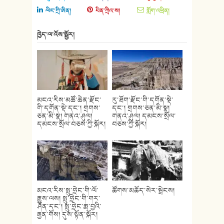
ལིང་ཀྲི་ཨིན།
པིན་ཀྲིའ་ས།
གློག་འཕྲིན།
ཁྱེད་ལ་འོས་སྦྱོར།
མངའ་རིས་མཚོ་ཆེན་རྫོང་
རུ་ཐོག་རྫོང་གི་དགོན་སྡེ་
གི་དགོན་སྡེ་དང་། གྲགས་
དང་། གྲགས་ཅན་མི་སྣ།
ཅན་མི་སྣ། གནའ་ཤུལ།
གནའ་ཤུལ། དམངས་སྲོལ་
དམངས་སྲོལ་བཅས་ཀྱི་སྐོར།
བཅས་ཀྱི་སྐོར།
མངའ་རིས་སྤུ་ཧྲེང་གི་ལོ་
ཚོགས་མཆོད་སེར་སྦྲེངས།
རྒྱུས་ལས། སྤུ་ཧྲེང་གི་གར་
ཤོན་དང་། སྤུ་ཧྲེང་རྨ་བྱའི་
རྒྱན་གོས། དུས་སྟོན་སྐོར།