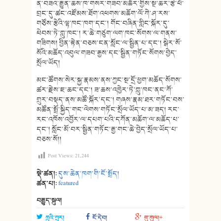
ན་བཟའ་རྒྱུན་ཆས་ཁ་གསར་གཟབ་མཆོར་གྱིས་སྔ་ཆར་རྩེ་ཕོ་
བྲང་དུ་ཚང་འཛོམས་ཐོག་འཕགས་མཆོག་ལོ་ཀེ་ཤ་རས་
གཙོས་རྩེའི་ལྷ་ཁང་ཁག་དང༌། གོང་བཞིན་གླིང་སྐོར་དུ་
ཕེབས་ཏེ་ཀླུ་ཁང༌། ར་ཆེ་གཙུག་ལག་ཁང་སོགས་ལ་གནས་
གཟིགས། བྱིན་རྟེན་བཅས་ངན་སློང་ལ་སྦྱིན་པ་དང༌། སྒེར་སོ་
སོའི་མཆོད་འབུལ་གཟབ་རྒྱས་དང་སྦྱིན་གཏོང་སོགས་བྱེད་
སྲོལ་ཡོད།
མང་ཚོགས་སེར་སྐྱ་རྣམས་ནས་ཀྱང་སྔ་དྲོ་ཕྱག་མཆོད་སོགས་
ཚར་རྗེས་ཇ་ཆང་དང༌། ཟ་ཆས་འཁྱེར་ཏེ་ཀླུ་ཁང་ནང་ཀོ་
གྲུར་བསྡད་ནས་མཚོ་སྐོར་དང༌། གཞས་རྣམ་ཐར་གཏོང་བས་
མཚོན་སྤྲོ་སྐྱིད་གང་ལེགས་གཏོང་སྲོལ་ཡོད་པ་མ་ཟད། རང་
རང་འཁོས་འབྱོར་ལ་དཔག་པའི་དཀོན་མཆོག་ལ་མཆོད་པ་
དང༌། སློང་མོ་བར་སྦྱིན་གཏོང་རྒྱ་གང་ཆེ་བྱེད་སྲོལ་ཡོད་པ་
བཅས་སོ།།
Post Views:
21,244
སྡེ་ཚན།:
དུས་ཆེན་ཁག་གི་ངོ་སྤྲོད།
ཚན་པ།:
featured
བརྒྱུད་སྐུལ།
ཀྲུའི་ཀྲར།
ངོ་དེབ།
གུ་ཀུལ།+