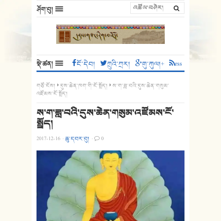
ཤོག་བུ།
སྡེ་ཚན།
ངོ་དེབ།
ཀྲུའི་ཀྲར།
གུ་ཀུལ།+
rss
གཙོ་ངོས།
དུས་ཆེན་ཁག་གི་ངོ་སྤྲོད།
ས་ག་ཟླ་བའི་དུས་ཆེན་གསུམ་
འཛོམས་ངོ་སྤྲོད།
ས་ག་ཟླ་བའི་དུས་ཆེན་གསུམ་འཛོམས་ངོ་
སྤྲོད།
2017-12-16
·
ཆུ་དབར་བུ།
·
0