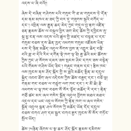
འདས་པ་ཞི་བའོ།།
ཞེས་དེ་བཞིན་གཤེགས་པའི་གསུང་གི་ཐ་མ་གསུངས་ཏེ་དོན་
དམ་ནམ་མཁའ་མ་ཟད་ཀྱི་བར་དུ་གཟུགས་སྐུའི་བཀོད་པ་
དང༌། འཕྲིན་ལས་རྒྱུན་ཆད་མེད་ཀྱང་གདུལ་བྱ་རྟག་འཛིན་
ཅན་རྣམས་ཆོས་ལ་བསྐུལ་ཕྱིར་ཟག་མེད་ཆོས་ཀྱི་དབྱིངས་སུ་
སྐུ་མྱ་ངན་ལས་འདས་པའི་ཚུལ་གྱི་མཛད་པ་བསྟན་པ་དང་
གསུམ་བཅས་དུས་ཆེན་ཁྱད་འཕགས་གསུམ་འཛོམས་ཡིན་
པས་དེ་ཉིན་མཆོད་འབུལ་སོགས་བྱས་ན་འགྱུར་ཆེད་བརྩི་
བའི་ཟླ་བ་དེའི་རིང་དགོན་སྡེ་ཁག་ལྟ་ཅི། རྒྱ་ཆེའི་མང་ཚོགས་
ཀྱིས་ཀྱང་ཤ་སོགས་དམར་ཟས་སྤངས་ཤིང་དཀར་ཟས་བསྟེན་
པའི་གོམས་གཤིས་ཡོད་ཅིང༌། གཞུང་གནས་དང༌། རྩིས་ཁང་
ལས་ཁུངས་ནས་ཤོད་སྐོར་གྱི་ས་ཟླའི་མཆོད་སྤྲིན་མ་དངུལ་
སྐྱེད་འབབ་ཐོག་ཞལ་འདེབས་ཀྱིས་ཚེས་བརྒྱད་དང༌། བཅོ་ལྔ།
གནམ་གང་བཅས་ལ་གཙུག་ལག་ཁང་དང༌། ར་མོ་ཆེ། རྩེ་
འཕགས་པ་ལྷ་ཁང་བཅས་སོ་སོར་སྟོང་མཆོད་རེ་དང༌། རྟེན་
གཙོ་ཚང་མར་ཞལ་གསེར་སྒྲོན་འབུལ། ཕྱོགས་མཐའ་མཐའ་
འདུལ་དང་ཡང་འདུལ་སོགས་ཀྱི་རྟེན་ཁག་ལ་ཞལ་གསེར་
སྒྲོན་འབུལ། སྙན་ཤལ་སོགས་ཀྱི་མཆོད་ཡོན་དོད་དངུལ་
བཅས་བཀའ་ཤག་དམ་སྦྱར་བཀའ་རྒྱར་ཁུངས་སོ་སོར་གཏོང་
སྲོལ་ཡོད།
ཚེས་༡༥ཉིན་ཞོགས་པ་སྔ་ཆར་ཤོད་སྐོར་རྣམས་དམིགས་