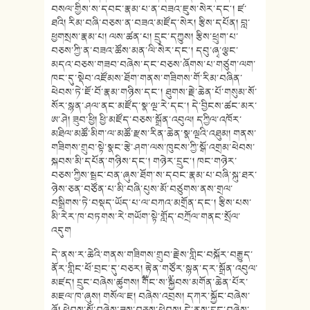
བསལ་གྱིས་ས་དབང་རྣམ་པ་ན་བཟའ་ཇུས་སེར་དང༌། ཛ་
ཐའི། རིམ་བཞི་བཅས་ན་བཟའ་མཛོད་སེར། རྩིས་དཔོན། བླ་
ཕྱགསྲས་རྣམ་པ། ལས་ཚན་པ། དྲུང་དཀྱུས། རྩིས་ཕྲུག་པ་
བཅས་ཀྱི་ན་བཟའ་ཚོས་མན་ལི་སེར་དང༌། དབུ་ཞྭ་ལྕང་
མདའ་བཅས་གཟབ་བཞེས་དང་བཅས་ཞོགས་པ་གཙུག་ལག་
ཁང་དུ་སྡེབ་འཛོམས་ཐོག་གནས་གཟིགས་གོ་རིམ་བཞིན་
ཕེབས་ཏེ་ཇོ་བོ་རྣམ་གཉིས་དང༌། ཐུགས་རྗེ་ཆེན་པོ་གསུམ་སོ་
སོར་སྙན་ཤལ་ནང་མཛོད་སྣ་ལྔ་རེ་དང༌། དེ་བྱིངས་ཚང་མར་
ཨ་ཤེ། ཟུབ་ཕྱི། ཕྱི་མཛོད་བཅས་སྒྲོན་འབུལ། དཀྱིལ་འཁོར་
མཐིལ་མཚོ་མིག་ལ་མཚོ་རྫས་རིན་ཆེན་སྣ་ལྔའི་འཐུམ། གནས་
གཟིགས་གྲུབ་སྟེ་སྣང་རྩེ་ཤག་ལས་ཁུངས་ཀྱི་སྒོ་འགྲམ་ཕེབས་
སྐབས་མི་དཔོན་གཉིས་དང༌། གཉེར་དྲུང༌། ཁང་གཉེར་
བཅས་ཀྱིས་སྦྲང་བན་ཞུས་ཐོག་ས་དབང་རྣམ་པ་བཞི་སྐུ་ཐར་
ཉེས་ཅན་བཙོན་པ་མི་བཞི་པུས་མོ་བཙུགས་ནས་གྲལ་
བསྒྲིགས་ཏེ་བསྡད་ཡོད་པ་ལ་བཀའ་མགྲོན་དང༌། རྩིས་པས་
མི་རེར་ཁ་བཏགས་རེ་གཡོག་སྟེ་གློད་བཀྲོལ་གནང་སྲོལ་
འདུག
དེ་ནས་ར་ཆེའི་གནས་གཟིགས་གྲུབ་རྗེས་གླིང་བསྐོར་བརྒྱུད་
ནོར་གླིང་ཕོ་བྲང་དུ་བཅར། རྟེན་གཙོར་སྙན་དར་སྒྲོན་འབུལ་
མཛད། དྲུང་བཞེས་ཚུགས། ༸གོང་ས་༸སྐྱབས་མགོན་ཆེན་པོར་
མཇལ་ཁ་ཞུས། གསོལ་ཇ། བཞེས་འབྲས། དཀར་སྐྱོང་བཞེས་