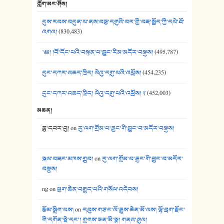
ཀློག་མང་ཤོས།
40. ང་ཚོ་ཕན་ཚུན་མཇལ་ནས། - ཟླ་སྒྲོན།
དུས་རབས་བདུན་པ་ནས་བཅུ་དགུའི་བར་གྱི་བརྡ་སྤྲོད་ཀྱི་དཔེ་ཐོ་
41. མཚན་ཚོགས་ཞབས་བྲོ་སྣ་མང་། - བོད་གཞས་ཕྱོགས་བསྒྲིགས།
འགའ།
(830,483)
༄༅། །བོ་དོང་པའི་བསྟན་པ་བྱུང་རིམ་མདོར་བསྡུས།
(495,787)
དུང་དཀར་འཆད་ཁྲིད། ལེའུ་དགུ་པའི་འཕྲོས།
(454,235)
དུང་དཀར་འཆད་ཁྲིད། ལེའུ་དགུ་པའི་འཕྲོས། ༢
(452,003)
མཆན།
ཆུ་དབར་བུ།
on
རུ་ལག་གྲོམ་པ་རྒྱང་གི་བྱུང་བ་མདོར་བསྡུས།
སྐལ་བཟང་མཁས་གྲུབ།
on
རུ་ལག་གྲོམ་པ་རྒྱང་གི་བྱུང་བ་མདོར་
བསྡུས།
ng
on
ཕྱག་ཆེན་བརྒྱུད་པའི་གསོལ་འདེབས།
རྩོམ་སྒྲིག་པས།
on
དབུས་གཙང་ལོ་རྒྱུས་ཆེན་མོ་ལས། ལྷོ་བྲག་རྫོང་
གི་དགོན་སྡེ་དང་། གྲགས་ཅན་མི་སྣ། གནའ་ཤུལ།