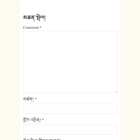
མཆན་སྤེལ།
Comment
*
མཚན།
*
གློག་འཕྲིན།
*