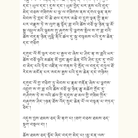
དང༌། ཡུལ་དང༌། དུས་དང༌། ཡུམ་བྱེད་པར་ནུས་པའི་བུད་
མེད་བཅས་གཟིགས་པ་ལྔ་ལ་གཟིགས་ནས་དགའ་ལྡན་ནས་
ཕེབས་ཏེ་གླང་པོ་ཆེ་ཐལ་དཀར་མཆེ་བ་དྲུག་ལྡན་གྱི་རྣམ་
པར་བརྫུས་ཏེ་ས་ལུག་ཆུ་སྟོད་ཟླ་བའི་ཚེས་བཅོ་ལྔ་ཉིན་ལྷ་མོ་
སྒྱུ་འཕྲུལ་མའི་ལྷུམས་སུ་ཞུགས་ཏེ་ལྕགས་སྤྲེལ་ས་ག་ཟླ་བའི་
ཚེས་བདུན་ཉིན་ལུམྦི་ནིའི་ཚལ་དུ་སྐུ་བལྟམས་པའི་དུས་ཆེན་
དང་གཅིག
དགུང་ལོ་སོ་ལྔར་བབ་པ་རྒྱལ་བ་ཞེས་པ་ཤིང་རྟ་ས་ཟླའི་ཡར་
ཚེས་བཅོ་ལྔའི་མཚན་མོ་བྱང་ཆུབ་ཆེན་པོའི་ཤིང་དྲུང་དུ་གཡོ་
བ་མེད་པའི་ཏིང་འཛིན་ལ་གནས་ཏེ་སྲོད་ལ་བདུད་བཏུལ་ཐོ་
རེངས་མངོན་པར་སངས་རྒྱས་པའི་དུས་ཆེན་དང་གཉིས།
དགུང་ལོ་གྱ་གཅིག་ཏུ་ཕེབས་པ་རྣམ་གནོན་ཞེས་པ་ལྕགས་
འབྲུག་ས་ག་ཟླ་བའི་ཚེས་བཅོ་ལྔ་ཉིན་རྩྭ་མཆོག་གྲོང་དུ་
གཤེགས་ཏེ་ས་ལའི་ཚལ་གྱི་དབུས་ཐ་མལ་གྱི་གཟིམ་ཁྲིར་
བཞུགས་ཤིང་།ཉན་ཐོས་འོད་སྲུང་ཆེན་པོ་ལ་བསྟན་པ་གཏད་
ཅིང༌།
འདུས་བྱས་ཐམས་ཅད་མི་རྟག་པ། །ཟག་བཅས་ཐམས་ཅད་
སྡུག་བསྔལ་བ། །
ཆོས་ཐམས་ཅད་སྟོང་ཞིང་བདག་མེད་པ། །མྱ་ངན་ལས་