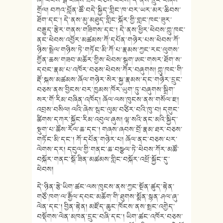
ཞོ། ཕེབས་སྒོ་བཞེས་ཟས་བཅས་ཕེབས། དེ་ནས་དྲུང་བཞེས་
གྲོལ། བཀའ་བློན་ཚོ་བདེ་སྐྱིད་གླིང་ཁ་བར་ཡར་མར་ཆིབས་
ཐོག་དང༌། དེ་ནས་མུ་མཐུད་གླིང་སྐོར་གྱི་གླང་ཁང་ཟུར་
བརྒྱུད་རྩེར་གནས་གཟིགས་དང༌། དེ་ནས་ཕྱིར་ཕེབས་ཀླུ་ཁང་
ནང་ཕེབས་འབྱོར་མཚམས་ཀོ་དཔོན་གཉེར་པས་ཕེབས་ཀོ་
ཉིས་སྦྲེལ་གཉིས་ཏེ་གཏོང་མི་ཀོ་པ་རྣམས་ཀྱང་རང་ལུགས་
གྱོན་ཆས་གཟབ་མཆོར་གྱིས་ཕེབས་སྒུག་ཨང་གསར་ཐོག་ས་
དབང་རྣམ་པ་འཁོར་བཅས་ཕེབས་ཀོར་བཞུགས། ཀླུ་ཁང་གི་
རྡོ་སྐས་མཚམས་ཞོལ་གཉེར་སེར་སྐྱ་རྣམས་དང་གཉེར་དྲུང་
བཅས་ནས་བྱིངས་བར་ཁྱམས་ཁོར་ཡུག་ཏུ་བཞུགས་སྒྲིག་
སར་གོ་རིམ་བཞིན་འཁོད། ཞོལ་ལས་ཁུངས་ནས་གསོལ་ཇ།
འབྲས་བསིལ། ལའི་ཞེས་སྦང་ལུམ་བཙིར་བའི་ཁུ་བ། དགུང་
ཚིགས་དཀར་སྐྱོང་རིམ་འབུལ་ཞུས། ལྷ་སའི་ནང་མའི་སྐྱིད་
སྡུག་པ་ཚོས་རོལ་ཆ་དང༌། གཞས་ཞབས་བྲོ་རྣམ་ཐར་བཅས་
གཏོང་མི་དང༌། ཀོ་དཔོན་གཉེར་པ། ཞོལ་ནང་བཅས་པར་
ལེགས་དར། དངུལ་གྱི་གནང་ཆ་བསྩལ་ཏེ་ཕེབས་ཀོར་མཚོ་
བསྐོར་གནང་སྒོ་ཟིན་མཚམས་གླིང་བསྐོར་འཕྲོ་སྐྱོང་དུ་
ཕེབས།
དེ་ཉིན་རྩེ་ཡིག་ཚང་ལས་ཁུངས་ནས་ཀྱང་སྔོན་ཚུད་རྟེན་
གཙོ་ཁག་ལ་༸རྒྱལ་དབང་མཆོག་གི་ཐུགས་སྨོན་སྙན་ཤལ་ཞུ་
ལེན་དང༌། བྱིན་རྟེན། མཛོད་ཆུང་ཁོངས་ནས་སྤྲང་འགྱེད་
བསྡོགས་ལེན་མཁན་དྲུང་བཞི་དང༌། ཡིག་ཚང་འཁོར་བཅས་