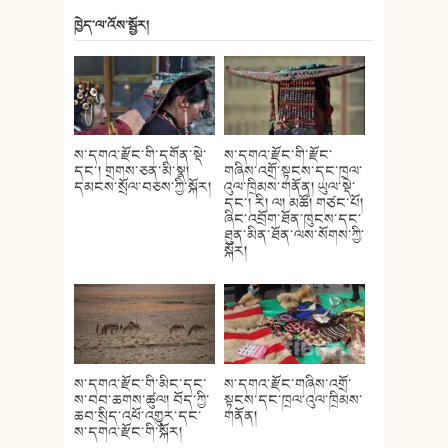
ཁྱེད་ལ་འོས་སྦྱོར།
ས་དགའ་རྫོང་གི་དགོན་སྡེ་
ས་དགའ་རྫོང་གི་རྫོང་
དང་། གྲགས་ཅན་མི་སྣ།
གཞིས་འགྲོ་སྟངས་དང་ཁྲལ་
དམངས་སྲོལ་བཅས་ཀྱི་སྐོར།
འུལ་ཁྲིམས་གནོན། ཡུལ་སྡེ་
དང་། རི། ལ། མཚོ། གཙང་པོ།
ཞིང་འབྲོག་ཐོན་ཁུངས་དང་
ཐུན་མིན་ཐོན་ལས་སོགས་ཀྱི་
སྐོར།
ས་དགའ་རྫོང་གི་མིང་དང་
ས་དགའ་རྫོང་གཞིས་འགྲོ་
ས་བབ་ཆགས་ཚུལ། བོད་ཀྱི་
སྟངས་དང་ཁྲལ་འུལ་ཁྲིམས་
ཆབ་སྲིད་འཕོ་འགྱུར་དང་
གནོན།
ས་དགའ་རྫོང་གི་སྐོར།