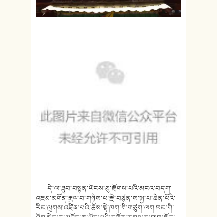
དེ་ལ་ཐུབ་བསྟན་ཡོངས་སུ་རྫོགས་པའི་མངའ་བདག་
འཇམ་མགོན་རྒྱལ་བ་གཉིས་པ་རྗེ་བཙུན་ས་སྐྱ་པ་ཆེན་པོའི་
རིང་ལུགས་འཛིན་པའི་ཆོས་སྡེ་ཁག་གི་གཙུག་ལག་ཁང་གི་