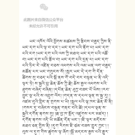
ཡང་འཁོར་ལོའི་ཕྱོགས་མཚམས་ཀྱི་རྩིབས་བརྒྱད་ཀྱིས་ནི་
ཡང་དག་པའི་ལྟ་བ་དང་། ཡང་དག་པའི་རྟོག་པ། ཡང་དག་
པའི་ངག །ཡང་དག་པའི་ལས་ཀྱི་མཐའ། ཡང་དག་པའི་འཚོ་
བ། ཡང་དག་པའི་རྩོལ་བ། ཡང་དག་པའི་དྲན་པ། ཡང་དག་
པའི་ཏིང་ངེ་འཛིན་བཅས་འཕགས་པའི་ལམ་ཡན་ལག་བརྒྱད་
མཚོན་པར་ཡང་གསུངས་སོ། །སླར་ཡང་དེ་དག་གི་དོན་
ཚིགས་སུ་བཅད་པའི་སྒོ་ནས་གོ་བདེ་བར་བསྟན་པ་ནི་འདི་
ལྟར་ཏེ། ས་སྐྱའི་བླ་ཆེན་ཆོས་ཀྱི་རྗེ། ཆོས་རྒྱལ་འཕགས་པའི་
ཐུགས་བཞེད་བཞིན། །དཔོན་ཆེན་ཤཱཀྱ་བཟང་པོ་ཡིས། །རབ་
བྱུང་ལྔ་པའི་ས་འབྲུག་ལོར། །གདན་ས་དཔལ་ལྡན་ས་སྐྱ་རུ། །
འཛམ་བུའི་གླིང་ན་གྲགས་པ་ཡི། །སྤྲུལ་པའི་ལྷ་ཁང་ཆེན་མོ་ནི།
།གསར་དུ་བཞེངས་བསྐྲུན་གནང་བའི་ཚེ། །དཔལ་ལྡན་ས་
སྐྱའི་དགོན་རྟགས་སུ། །རྨ་བྱ་ཁ་སྤྲོད་འཛུགས་པར་མཛད། །
དགོན་རྟགས་འདི་ཡི་མཚོན་དོན་ཡང་། །ཇི་ལྟར་མདོངས་
མཐའ་ཅན་གྱིས་ནི། །དུག་རིགས་ཇི་ཙམ་བཟས་གྱུར་ཀྱང་། །
ལུས་ལ་དུག་གིས་ཚུགས་ལྟ་ཞོག །སྒྲོ་མདངས་རྒྱས་པའི་རྒྱུར་