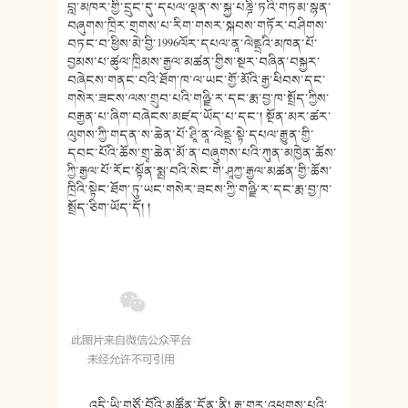
བླ་མཁར་གྱི་དྲུང་དུ་དཔལ་ལྡན་ས་སྐྱ་པཎྜི་ཏའི་གཏམ་སྙན་
བཞུགས་ཁྲིར་གྲགས་པ་རིག་གསར་སྐབས་གཏོར་བཤིགས་
བཏང་བ་ཕྱིས་མེ་བྱི་1996ལོར་དཔལ་ནཱ་ལེནྡྲའི་མཁན་པོ་
བྱམས་པ་ཚུལ་ཁྲིམས་རྒྱལ་མཚན་གྱིས་སྔར་བཞིན་བསྐྱར་
བཞེངས་གནང་བའི་ཐོག་ཁ་ལ་ཡང་གྱོ་མོའི་རྒྱ་ཕིབས་དང་
གསེར་ཟངས་ལས་གྲུབ་པའི་གཉྫི་ར་དང་རྨ་བྱ་ཁ་སྤྲོད་ཀྱིས་
བརྒྱན་པ་ཞིག་བཞེངས་མཛད་ཡོད་པ་དང་། སྔོན་མར་ཚར་
ལུགས་ཀྱི་གདན་ས་ཆེན་པོ་ཤྲཱི་ནཱ་ལེནྡྲ་སྟེ་དཔལ་རྒྱུན་གྱི་
དབང་པོའི་ཆོས་གྲྭ་ཆེན་མོ་ན་བཞུགས་པའི་ཀུན་མཁྱེན་ཆོས་
ཀྱི་རྒྱལ་པོ་རོང་སྟོན་སྨྲ་བའི་སེང་གེ་ཤཱཀྱ་རྒྱལ་མཚན་གྱི་ཆོས་
ཁྲིའི་སྟེང་ཐོག་ཏུ་ཡང་གསེར་ཟངས་ཀྱི་གཉྫི་ར་དང་རྨ་བྱ་ཁ་
སྤྲོད་ཅིག་ཡོད་དོ། །
འདི་ཡི་གཙོ་བོའི་མཚོན་དོན་ནི། རྒྱ་གར་འཕགས་པའི་