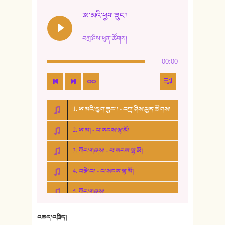
ཨ་མའི་ཕྱག་ཟུང་།
བཀྲ་ཤིས་ཕུན་ཚོགས།
00:00
1. ཨ་མའི་ཕྱག་ཟུང་། - བཀྲ་ཤིས་ཕུན་ཚོགས།
2. ཨ་མ། - པ་སངས་ལྷ་མོ།
3. ཀོང་གཞས། - པ་སངས་ལྷ་མོ།
4. བརྩེ་བ། - པ་སངས་ལྷ་མོ།
5. ཀོང་གཞས།
6. ཆོལ་གསུམ་བྲོ་གཞས། - སྒྲོན་གསལ།
འཆད་འཁྲིད།