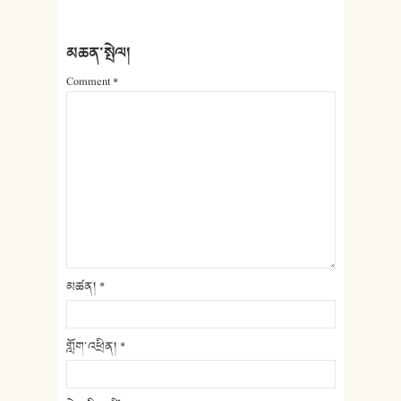
མཆན་སྤེལ།
Comment
*
མཚན།
*
གློག་འཕྲིན།
*