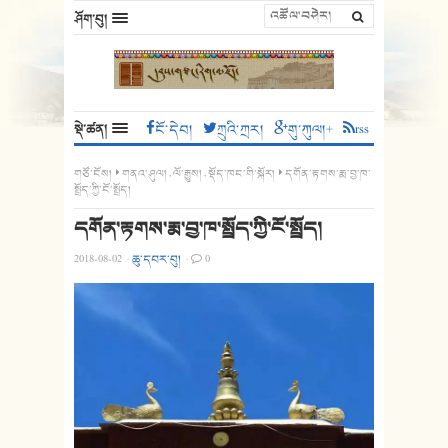
ཤོག་བུ།
སྡེ་ཚན།
ངོ་དེབ།
ཀྲུའི་ཀྲར།
གུ་ཀུལ།+
rss
གཙོ་ངོས།
གནའ་ཤུལ།
,
ལོ་རྒྱུས།
,
སྡོད་ཁང་གི་སྐོར།
དགོན་རྟགས་རྨ་བྱ་ཁ་
སྤྲོད་ཀྱི་ངོ་སྤྲོད།
དགོན་རྟགས་རྨ་བྱ་ཁ་སྤྲོད་ཀྱི་ངོ་སྤྲོད།
2018-08-02
·
ཆུ་དབར་བུ།
·
0