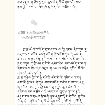
མཐར་ཐུག་གི་ཐོབ་བྱ་བྱང་ཆུབ་ཆེན་པོ་རྫོགས་པའི་སངས་
རྒྱས་ཀྱི་གོ་འཕང་གཅིག་ཁོ་ན་ཡིན་པར་མཚོན་པའོ། །
རྨ་བྱ་ཕོ་མོ་ཁ་སྤྲོད་དུ་གནས་པས་ནི། ཐབས་ཤེས་ཟུང་དུ་
འཇུག་པར་མཚོན་ཅིང་། མཆོག་གི་དངོས་གྲུབ་དེ་ཡང་ནི་
ཐབས་ཤེས་ཟུང་འཇུག་གི་ལམ་ལ་མ་བརྟེན་པར་མི་ཐོབ་པས་
ཟུང་འཇུག་རྡོ་རྗེ་འཆང་གི་གོ་འཕང་ཐོབ་པར་འདོད་པ་དག་
གིས་ཐབས་ཤེས་ཟུང་འཇུག་གི་ལམ་ལ་བརྟེན་དགོས་སོ་ཞེས་
ཤེས་པའི་ཆེད་དུའོ། །
རྨ་བྱ་གཉིས་ཀྱིས་གཉྫི་རའི་རྩེ་མོར་བློ་རྩེ་གཅིག་པས་བལྟ་
བས་ནི། ཕྱི་ནང་གི་གྲུབ་མཐའ་འཛིན་པའི་གང་ཟག་སུ་འདྲ་
ཞིག་ཡིན་ཡང་རུང་སྟེ། མཐར་ཐུག་བྱང་ཆུབ་ཆེན་པོ་ལ་
དམིགས་པར་མཚོན་པའོ། །ཡང་མདོ་སྨད་ལུགས་བརྒྱའི་
འབྱུང་གནས་དཔལ་སྡེ་དགེ་ལྷུན་འགྲུབ་སྟེང་གི་ཆོས་གྲྭ་ཆེན་
པོ་ན་སྡེ་དགེའི་བུ་རིན་པོ་ཆེ་ཞེས་འབོད་པའི་སྡེ་དགེའི་ཁྲི་