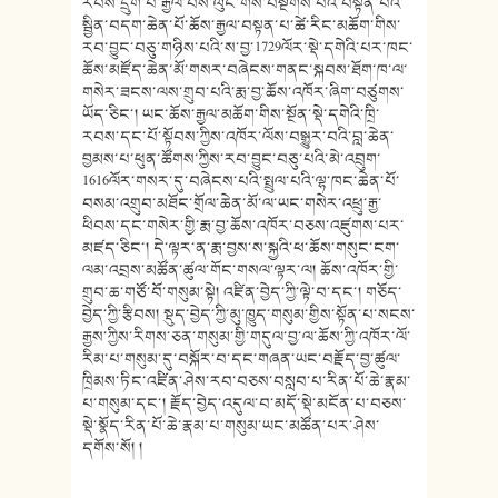
རབས་དྲུག་པ་རྒྱལ་བས་ལུང་གིས་བསྔགས་པའི་བསྟན་པའི་
སྦྱིན་བདག་ཆེན་པོ་ཆོས་རྒྱལ་བསྟན་པ་ཚེ་རིང་མཆོག་གིས་
རབ་བྱུང་བཅུ་གཉིས་པའི་ས་བྱ་1729ལོར་སྡེ་དགེའི་པར་ཁང་
ཆོས་མཛོད་ཆེན་མོ་གསར་བཞེངས་གནང་སྐབས་ཐོག་ཁ་ལ་
གསེར་ཟངས་ལས་གྲུབ་པའི་རྨ་བྱ་ཆོས་འཁོར་ཞིག་བཙུགས་
ཡོད་ཅིང་། ཡང་ཆོས་རྒྱལ་མཆོག་གིས་སྔོན་སྡེ་དགེའི་ཁྲི་
རབས་དང་པོ་སྟོབས་ཀྱིས་འཁོར་ལོས་བསྒྱུར་བའི་བླ་ཆེན་
བྱམས་པ་ཕུན་ཚོགས་ཀྱིས་རབ་བྱུང་བཅུ་པའི་མེ་འབྲུག་
1616ལོར་གསར་དུ་བཞེངས་པའི་སྤྲུལ་པའི་ལྷ་ཁང་ཆེན་པོ་
བསམ་འགྲུབ་མཐོང་གྲོལ་ཆེན་མོ་ལ་ཡང་གསེར་འཕྲུ་རྒྱ་
ཕིབས་དང་གསེར་གྱི་རྨ་བྱ་ཆོས་འཁོར་བཅས་འཛུགས་པར་
མཛད་ཅིང་། དེ་ལྟར་ན་རྨ་བྱས་ས་སྐྱའི་ཕ་ཆོས་གསུང་ངག་
ལམ་འབྲས་མཚོན་ཚུལ་གོང་གསལ་ལྟར་ལ། ཆོས་འཁོར་གྱི་
གྲུབ་ཆ་གཙོ་བོ་གསུམ་སྟེ། འཛིན་བྱེད་ཀྱི་ལྟེ་བ་དང་། གཅོད་
བྱེད་ཀྱི་རྩིབས། སྡུད་བྱེད་ཀྱི་མུ་ཁྱུད་གསུམ་གྱིས་སྟོན་པ་སངས་
རྒྱས་ཀྱིས་རིགས་ཅན་གསུམ་གྱི་གདུལ་བྱ་ལ་ཆོས་ཀྱི་འཁོར་ལོ་
རིམ་པ་གསུམ་དུ་བསྐོར་བ་དང་གཞན་ཡང་བརྗོད་བྱ་ཚུལ་
ཁྲིམས་ཏིང་འཛིན་ཤེས་རབ་བཅས་བསླབ་པ་རིན་པོ་ཆེ་རྣམ་
པ་གསུམ་དང་། རྗོད་བྱེད་འདུལ་བ་མདོ་སྡེ་མངོན་པ་བཅས་
སྡེ་སྣོད་རིན་པོ་ཆེ་རྣམ་པ་གསུམ་ཡང་མཚོན་པར་ཤེས་
དགོས་སོ། །