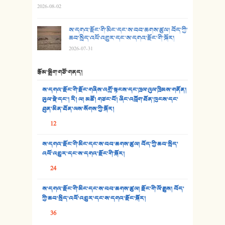
2026-08-02
29. རྣམ་བུ། - འཕྱོངས་ཞོལ་སྒྲོལ་མ།
ས་དགའ་རྫོང་གི་མིང་དང་ས་བབ་ཆགས་ཚུལ། བོད་ཀྱི་
30. སི་ལིང་འབྲི་མོ། - ཕན་ཐོག
ཆབ་སྲིད་འཕོ་འགྱུར་དང་ས་དགའ་རྫོང་གི་སྐོར།
2026-07-31
31. ཕ་ཡུལ་ཡར་ཀླུང་།
རྩོམ་སྒྲིག་གཙོ་གནད།
32. ཨ་མ།
ས་དགའ་རྫོང་གི་རྫོང་གཞིས་འགྲོ་སྟངས་དང་ཁྲལ་འུལ་ཁྲིམས་གནོན།
33. འཛོམས་པའི་ལམ།
ཡུལ་སྡེ་དང་། རི། ལ། མཚོ། གཙང་པོ། ཞིང་འབྲོག་ཐོན་ཁུངས་དང་
ཐུན་མིན་ཐོན་ལས་སོགས་ཀྱི་སྐོར།
34. ཉི་མ་སེམས་ལ་ཞོག་དང་། - ཟླ་སྒྲོན།
12
35. ང་ཚོ་ཕན་ཚུན་མཇལ་ནས། - ཟླ་སྒྲོན།
ས་དགའ་རྫོང་གི་མིང་དང་ས་བབ་ཆགས་ཚུལ། བོད་ཀྱི་ཆབ་སྲིད་
འཕོ་འགྱུར་དང་ས་དགའ་རྫོང་གི་སྐོར།
36. ཟླ་གཞོན་སྙན་དབྱངས། - ཟླ་སྒྲོན།
24
37. མཚོ་སྔོན་པོ། - ཟླ་སྒྲོན།
ས་དགའ་རྫོང་གི་མིང་དང་ས་བབ་ཆགས་ཚུལ། རྫོང་གི་ལོ་རྒྱུས། བོད་
38. ཡབ་ཡུམ། - ཟླ་སྒྲོན།
ཀྱི་ཆབ་སྲིད་འཕོ་འགྱུར་དང་ས་དགའ་རྫོང་སྐོར།
36
39. དྲིལ་བུའི་སྐལ་སྒྲ། - ཟླ་སྒྲོན།