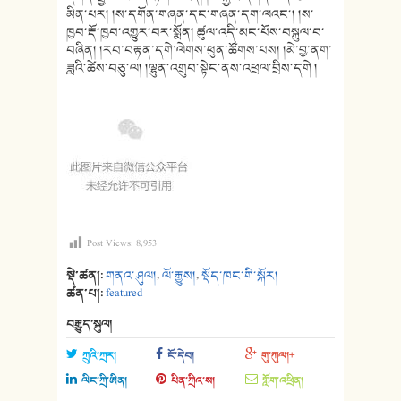
མིན་པར། །ས་དགོན་གཞན་དང་གཞན་དག་ལའང་། །ས་
ཁྱབ་རྡོ་ཁྱབ་འགྱུར་བར་སྨོན། ཚུལ་འདི་མང་པོས་བསྐུལ་བ་
བཞིན། །རབ་བརྟན་དགེ་ལེགས་ཕུན་ཚོགས་པས། །མེ་བྱ་ནག་
ཟླའི་ཚེས་བཅུ་ལ། །ལྷུན་འགྲུབ་སྟེང་ནས་འཕྲལ་བྲིས་དགེ །
Post Views:
8,953
སྡེ་ཚན།:
གནའ་ཤུལ།
,
ལོ་རྒྱུས།
,
སྡོད་ཁང་གི་སྐོར།
ཚན་པ།:
featured
བརྒྱུད་སྐུལ།
ཀྲུའི་ཀྲར།
ངོ་དེབ།
གུ་ཀུལ།+
ལིང་ཀྲི་ཨིན།
པིན་ཀྲིའ་ས།
གློག་འཕྲིན།