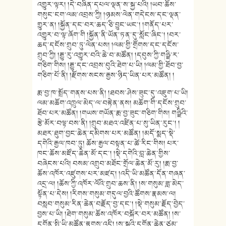
འགྱུར་ལྟར། །དེ་བཞིན་དཔལ་ལྡན་ས་སྐྱ་པའི། །ཡབ་ཆོས་
གསུང་ངག་ལམ་འབྲས་ཀྱི། །ཉམས་ལེན་གདེངས་དང་ལྡན་
གྱུར་ན། །སྐྱོན་དང་བར་ཆད་ཅི་བྱུང་ཡང་། །གནོད་པར་
འགྱུར་བ་ལྟ་ཞོག་གི །སྐྱོན་ནི་ཡོན་ཏན་དུ་སློང་ཞིང་། །བར་
ཆད་དངོས་གྲུབ་ཏུ་ལེན་པས། །ལམ་གྱི་གྲོགས་དང་དངོས་
གྲུབ་ཀྱི། །རྒྱུ་རུ་འགྱུར་བའི་ཆེ་བ་མཚོན། །དབུས་ཀྱི་གཉྫི་ར་
གཅིག་གིས། །རྒྱུ་དང་འབྲས་བུའི་ཐེག་པ་ཡི། །ལམ་གྱི་ཐོབ་བྱ་
གཅིག་པོ་ནི། །རྫོགས་སངས་རྒྱས་ཉིད་ཡིན་པར་མཚོན། །
རྨ་བྱ་ཁ་སྤྲོད་གནས་པས་ནི། །ཐབས་ཤེས་ཟུང་དུ་འཇུག་པ་ཡི།
ལམ་མཆོག་འཁྲུལ་མེད་ལ་བརྟེན་ནས། མཆོག་གི་དངོས་གྲུབ་
ཐོབ་པར་མཚོན། །གཡས་གཡོན་རྨ་བྱ་ཟུང་གཅིག་གིས། གཉྫིའི་
རྩེ་མོར་བལྟ་བས་ནི། །གྲུབ་མཐའ་འཛིན་པ་སུ་ཡིན་རུང་། །
མཐར་ཐུག་བྱང་ཆེན་དམིགས་པར་མཚོན། །མདོ་སྨད་སྡེ་
དགེའི་རྒྱལ་ཁབ་ཏུ། ཆོས་རྒྱལ་བསྟན་པ་ཚེ་རིང་གིས། པར་
ཁང་ཆོས་མཛོད་ཆེན་མོ་དང་། །སྡེ་དགེའི་བླ་ཆེན་གྱིས་
བཞེངས་པའི། བསམ་འགྲུབ་མཐོང་གྲོལ་ཆེན་མོ་རུ། །རྨ་བྱ་
ཆོས་འཁོར་འཛུགས་པར་མཛད། །འདི་ཡི་མཚོན་དོན་གཞན་
འདྲ་ལ། །ཆོས་ཀྱི་འཁོར་ལོའི་གྲུབ་ཆས་ནི། །ས་གསུམ་ཟླ་མེད་
སྟོན་པ་དེས། །རིགས་གསུམ་གདུལ་བྱའི་ཚོགས་རྣམས་ལ།
བསླབ་གསུམ་རིན་ཆེན་བརྗོད་བྱ་དང་། །སྡེ་གསུམ་རྗོད་བྱེད་
བྱས་པ་ཡི། །ཐེག་གསུམ་ཆོས་འཁོར་བསྐོར་བར་མཚོན། །ས་
དགོན་སྤྱི་ཡི་མཚོན་རྟགས་འདི། །ས་སྐྱའི་དགོན་ཆེན་ཙམ་