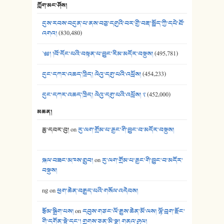
ཀློག་མང་ཤོས།
40. ང་ཚོ་ཕན་ཚུན་མཇལ་ནས། - ཟླ་སྒྲོན།
དུས་རབས་བདུན་པ་ནས་བཅུ་དགུའི་བར་གྱི་བརྡ་སྤྲོད་ཀྱི་དཔེ་ཐོ་
41. མཚན་ཚོགས་ཞབས་བྲོ་སྣ་མང་། - བོད་གཞས་ཕྱོགས་བསྒྲིགས།
འགའ།
(830,480)
༄༅། །བོ་དོང་པའི་བསྟན་པ་བྱུང་རིམ་མདོར་བསྡུས།
(495,781)
དུང་དཀར་འཆད་ཁྲིད། ལེའུ་དགུ་པའི་འཕྲོས།
(454,233)
དུང་དཀར་འཆད་ཁྲིད། ལེའུ་དགུ་པའི་འཕྲོས། ༢
(452,000)
མཆན།
ཆུ་དབར་བུ།
on
རུ་ལག་གྲོམ་པ་རྒྱང་གི་བྱུང་བ་མདོར་བསྡུས།
སྐལ་བཟང་མཁས་གྲུབ།
on
རུ་ལག་གྲོམ་པ་རྒྱང་གི་བྱུང་བ་མདོར་
བསྡུས།
ng
on
ཕྱག་ཆེན་བརྒྱུད་པའི་གསོལ་འདེབས།
རྩོམ་སྒྲིག་པས།
on
དབུས་གཙང་ལོ་རྒྱུས་ཆེན་མོ་ལས། ལྷོ་བྲག་རྫོང་
གི་དགོན་སྡེ་དང་། གྲགས་ཅན་མི་སྣ། གནའ་ཤུལ།