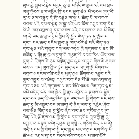
ཡུལ་གྱི་གྲུབ་བརྙེས་བརྒྱད་ཅུ་རྩ་བཞིའི་ཡ་གྱལ་འཇིགས་བྲལ་
མཐུ་སྟོབས་རྣལ་འབྱོར་གྱི་དབང་ཕྱུག་ཆེན་པོ་དཔལ་ལྡན་བི་
རུ་པ་ནས་བརྒྱུད་དེ་རྗེ་བཙུན་ས་སྐྱ་པ་ཆེན་པོ་ལ་བཀའ་
བབས་པའི་དཔལ་ལྡན་ས་སྐྱ་པའི་ཡབ་ཆོས་གསུང་ངག་རིན་
པོ་ཆེ་ལམ་འབྲས་བུ་དང་བཅས་པའི་གདམས་པ་ཟབ་མོ་ཡིན་
ལ། དེ་ཡང་རྨ་བྱ་གཉིས་ཀྱིས་ནི་སྐྱོན་ཡོན་ཏན་དུ་སློང་བ་
དང་། བར་ཆད་དངོས་གྲུབ་ཏུ་ལེན་པའི་ཆེ་བའི་ཡོན་ཏན་
དང་ལྡན་པའི་གསུང་ངག་ལམ་འབྲས་ཀྱི་གདམས་པ་ཟབ་མོ་
མཚོན་པ་སྟེ། རྨ་བྱ་ལ་དུག་གི་གཉན་པོ་དབང་རིལ་ཡོད་པས་
དུག་གི་རིགས་ཅི་ཙམ་བསྟེན་ཀྱང་ལུས་ལ་དུག་གིས་མི་ཚུགས་
པར་མ་ཟད། ལུས་ཀྱི་གཙུག་ཕུད་དང་མཇུག་སྒྲོ་སོགས་ལ་
བཀྲག་མདངས་གཟི་བརྗིད་ཕུན་སུམ་ཚོགས་པ་འབྱུང་བའི་
རྒྱུར་འགྱུར་བ་བཞིན། གསུང་ངག་རིན་པོ་ཆེ་ལམ་འབྲས་བུ་
དང་བཅས་པའི་གདམས་པ་ཟབ་མོའི་ཉམས་ལེན་དང་ལྡན་
པའི་འདོད་ཡོན་ལམ་ཁྱེར་གྱི་རྣལ་འབྱོར་པ་རྣམས་ལ་སྐྱོན་
དང་བར་ཆད་ཅི་འདྲ་ཞིག་བྱུང་ཡང་ལམ་གྱི་གེགས་དང་བར་
ཆད་དུ་མི་འགྱུར་བར་མ་ཟད། དེ་ཉིད་ལམ་དུ་འཁྱེར་ཤེས་
པས་སྐྱོན་ཡོན་ཏན་དུ་སློང་ཞིང་བར་ཆད་དངོས་གྲུབ་ཏུ་
ལེན་པའི་སྒོ་ནས་ལམ་གྱི་གྲོགས་དང་དགོས་གྲུབ་ཀྱི་རྒྱུ་རུ་
འགྱུར་བ་བསྟན་པའོ། དབུས་སུ་གཉྫི་ར་གཅིག་ཡོད་པས་ནི།
མདོ་སྔགས་ཀྱི་ཐེག་པ་སྤྱི་དང་ཁྱད་པར་གསུང་ངག་རིན་པོ་
ཆེ་ལམ་འབྲས་བུ་དང་བཅས་པའི་གདམས་པ་ཟབ་མོའི་