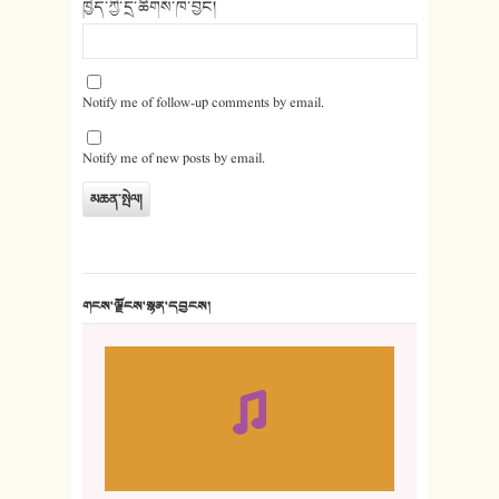
ཁྱེད་ཀྱི་དྲ་ཚིགས་ཁ་བྱང།
Notify me of follow-up comments by email.
Notify me of new posts by email.
གངས་ལྗོངས་སྙན་དབྱངས།