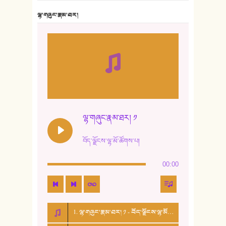
7. ལྷག་སྒྲོན་ལགས།
ལྷ་གཞུང་རྣམ་ཐར།
8. ཆང་གཞས།
9. ཆང་གཞས། ༢
10. ཆང་གཞས། ༣
11. ལོ་གསར།
12. ལོ་གསར། ༢
ལྷ་གཞུང་རྣམ་ཐར། ༡
13. ཆུང་འདྲིས། - ཟླ་སྒྲོན།
བོད་ལྗོངས་ལྷ་མོ་ཚོགས་པ།
14. སྙིང་རྗེ་མོ། - ཚེ་འགྱུར་མེད།
00:00
15. ཤམ་པ་ལ་ཡི་སྲས་མོ།
16. ལྷ་བུ་དར་བུ།
1. ལྷ་གཞུང་རྣམ་ཐར། ༡ - བོད་ལྗོངས་ལྷ་མོ་ཚོགས་པ།
17. ང་བོད་པ་ཡིན། - ཕུར་བུ་རྣམ་རྒྱལ།