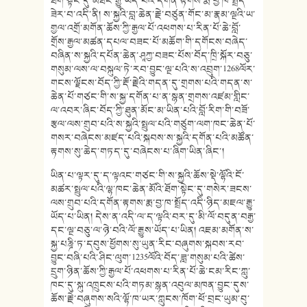
ཐོག་སྟེང་དུ་མཐོང་རྒྱུ་ཡོད་པའི་དགོན་རྟགས་རྨ་བྱ་ཁ་སྤྲོད་
ཟེར་བ་འདི་ནི། ས་སྐྱའི་བླ་ཆེན་རྗེ་བཙུན་གོང་མ་རྣམ་ལྔའི་ཡ་
གྱལ་འགྲོ་མགོན་ཆོས་ཀྱི་རྒྱལ་པོ་འཕགས་པ་རིན་པོ་ཆེ་བློ་
གྲོས་རྒྱལ་མཚན་དཔལ་བཟང་པོ་མཆོག་གི་དགོངས་བཞེད་
བཞིན་ས་སྐྱའི་དཔོན་ཆེན་ཤཱཀྱ་བཟང་པོས་བོད་ཁྲི་སྐོར་བཅུ་
གསུམ་ལས་ལ་བསྐུལ་ཏེ་རབ་བྱུང་ལྔ་པའི་ས་འབྲུག་1268ལོར་
གངས་ལྗོངས་བོད་ཀྱི་རྡོ་རྗེའི་གདན་དུ་གྲགས་པའི་གདན་ས་
ཆེན་པོ་གཙང་གི་ས་སྐྱ་དགོན་པ་ན་སྙན་གྲགས་འཛམ་གླིང་
ལ་འབར་ཞིང་བོད་ཀྱི་ཐུན་མོང་མ་ཡིན་པའི་བློ་རིག་གི་བཟོ་
རྩལ་ལས་གྲུབ་པའི་ས་སྐྱའི་སྤྲུལ་པའི་གཙུག་ལག་ཁང་ཆེན་པོ་
གསར་བཞེངས་མཛད་པའི་སྐབས་ས་སྐྱའི་དགོན་པའི་མཚོན་
རྟགས་སུ་ཆེད་གཏད་དུ་བཞེངས་པ་ཞིག་ཡིན་ཞིང་།
ཡིན་པ་ལྟར་དུ་ད་ལྟའང་གཙང་གི་ས་སྐྱའི་ཆོས་སྡེ་ལྷོའི་ངོ་
མཚར་སྤྲུལ་པའི་ལྷ་ཁང་ཆེན་མོའི་ཐོག་སྟེང་དུ་གསེར་ཟངས་
ལས་གྲུབ་པའི་དགོན་རྟགས་རྨ་བྱ་ཁ་སྤྲོད་འདི་ཉིད་མཇལ་རྒྱུ་
ཡོད་པ་ཡིན། དེས་ན་འདི་ལ་ད་ལྟའི་བར་དུ་མི་ལོ་བདུན་བརྒྱ་
དང་ལྔ་བཅུ་ལ་ཉེ་བའི་ལོ་རྒྱུས་ཡོད་པ་ཡིན། འཇམ་མགོན་ས་
སྐྱ་པཎྜི་ཏ་དབུས་ཕྱོགས་སུ་ཡུན་རིང་བཞུགས་སྐབས་རབ་
བྱུང་བཞི་པའི་ཤིང་ལུག་1235ལོའི་བོད་ཟླ་གསུམ་པའི་ཚེས་
དྲུག་ཉིན་ཆོས་ཀྱི་རྒྱལ་པོ་འཕགས་པ་རིན་པོ་ཆེ་ངམ་རིང་ཀླུ་
ཁང་དུ་སྐུ་འཁྲུངས་པའི་གཏམ་སྙན་འབུལ་མཁན་བྱུང་དུས་
ཆོས་རྗེ་བཞུགས་སའི་ལྷོ་ཁ་ཡར་ཀླུངས་ཁོག་ཕོ་བྲང་ཡུམ་བུ་