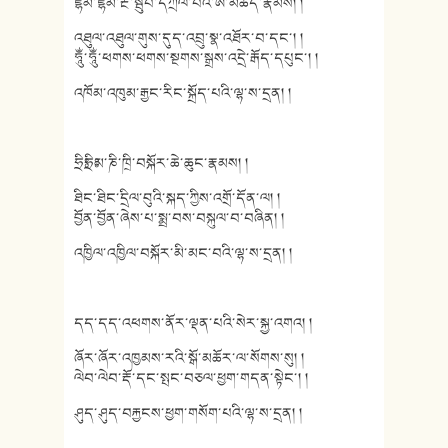
ཛྷིམ་ཛྷིམ་རྔ་སྦུབ་དཀྲོལ་བའི་ཨ་མཆོད་རྣམས། །
འཐུལ་འཐུལ་གུས་དུད་འབྲུ་སྣ་འཐོར་བ་དང་། །
ཧཱུྂ་ཧཱུྂ་ཕགས་ཕགས་སྔགས་སྒྲས་འདྲེ་རྒོད་དཔུང་། །
འཁོམ་འཁུམ་རྒྱང་རིང་སྐྲོད་པའི་ལྷ་ས་དྲན། །
ཧྲིཿཧྲིཿམ་ཎི་ཁྲི་བསྐོར་ཆེ་ཆུང་རྣམས། །
ཐིང་ཐིང་དྲིལ་བུའི་སྐད་ཀྱིས་འགྲོ་དོན་ལ། །
བྱོན་བྱོན་ཞེས་པ་སྨྲ་བས་བསྐུལ་བ་བཞིན། །
འཁྱིལ་འཁྱིལ་བསྐོར་མི་མང་བའི་ལྷ་ས་དྲན། །
དད་དད་འཕགས་ནོར་ལྡན་པའི་སེར་སྐྱ་འགའ། །
ཞོར་ཞོར་འཁྱམས་རའི་སྒོ་མཆོར་ལ་སོགས་སུ། །
ལེབ་ལེབ་རྡོ་དང་སྤང་བཅལ་ཕྱག་གདན་སྟེང་། །
ཤུད་ཤུད་བརྐྱངས་ཕྱག་གསོག་པའི་ལྷ་ས་དྲན། །