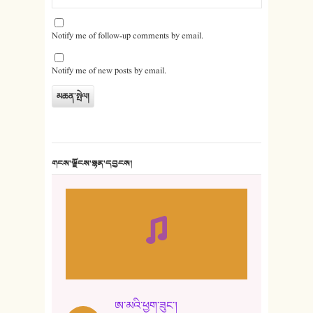
Notify me of follow-up comments by email.
Notify me of new posts by email.
གངས་ལྗོངས་སྙན་དབྱངས།
ཨ་མའི་ཕྱག་ཟུང་།