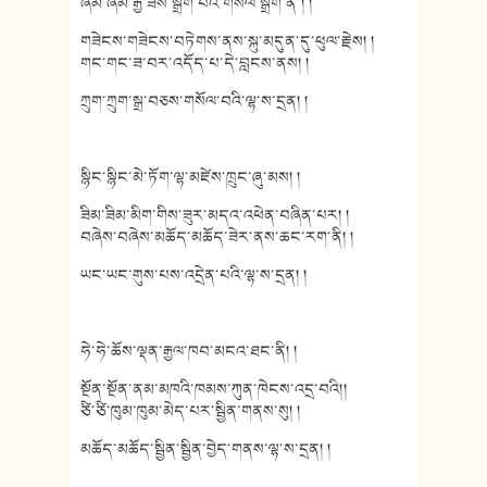
ཞིམ་ཞིམ་རྒྱ་ཟས་སྒྲིག་པའི་གསོལ་སྒྲོག་ནི་། །
གཟེངས་གཟེངས་བཏེགས་ནས་སྐུ་མདུན་དུ་ཕུལ་རྗེས། །
གང་གང་ཟ་བར་འདོད་པ་དེ་བླངས་ནས། །
ཀྲུག་ཀྲུག་སྒྲ་བཅས་གསོལ་བའི་ལྷ་ས་དྲན། །
སྙིང་སྙིང་མེ་ཏོག་ལྷ་མཛེས་ཁྲུང་ཞུ་མས། །
ཟིམ་ཟིམ་མིག་གིས་ཟུར་མདའ་འཕེན་བཞིན་པར། །
བཞེས་བཞེས་མཆོད་མཆོད་ཟེར་ནས་ཆང་རག་ནི། །
ཡང་ཡང་གུས་པས་འདྲེན་པའི་ལྷ་ས་དྲན། །
ཧེ་ཧེ་ཆོས་ལྡན་རྒྱལ་ཁབ་མངའ་ཐང་ནི། །
སྔོན་སྔོན་ནམ་མཁའི་ཁམས་ཀུན་ཁེངས་འདྲ་བའི།།
ཙི་ཙི་ཁུམ་ཁུམ་མེད་པར་སྦྱིན་གནས་སུ། །
མཆོད་མཆོད་སྦྱིན་སྦྱིན་བྱེད་གནས་ལྷ་ས་དྲན། །