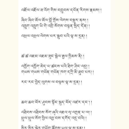
འཇོལ་འཇོལ་ཟ་འོག་གིས་བཀླུབས་དཔོན་རིགས་རྣམས། །
ཞིབ་ཞིབ་མོལ་མོལ་བློ་གྲོས་ལེགས་བསྡུར་ནས། །
འཁྱུག་འཁྱུག་ཡི་གེ་འབྲི་སོགས་བསྟན་སྲིད་དོན། །
འཕྲལ་འཕྲལ་ལེགས་པར་སྒྲུབ་པའི་ལྷ་ས་དྲན། །
ཚ་ཚ་འཇམ་འཇམ་ཟུང་སྦྲེལ་རྒྱལ་ཁྲིམས་ནི། །
འཁྱོག་འཁྱོག་མེད་པ་ཚངས་པའི་ཐིག་ཤིང་འདྲ། །
གཡས་གཡས་གཡོན་གཡོན་ཁག་དཀྲི་མི་ཐུབ་པར། །
རང་རང་བྱེད་ལུགས་ལ་བལྟས་ལྷ་ས་དྲན། །
ཆབ་ཆབ་ཕོར་ཤུབས་སྟོང་སྐུད་ཕོད་འཛར་དང་། །
འཐིབས་འཐིབས་སོག་ཞྭའི་འཇའ་ལྭ་འགྲན་པ་ལ། །
ཕྲུལ་ཕྲུལ་སོག་བྱིལ་འཕྱ་བས་དགོད་འདྲ་བའི། །
སིར་སིར་སྒེར་གཡོག་ཚོགས་ཡུལ་ལྷ་ས་དྲན། །