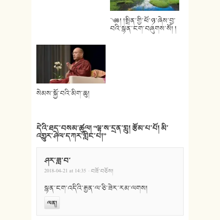
༄༅། །སྤྲིན་གྱི་ཕོ་ཉ་ཞེས་བྱ་
བའི་སྙན་ངག་བཞུགས་སོ། །
སེམས་སྐྱོ་བའི་མིག་ཆུ།
དེའི་ཐད་བསམ་ཚུལ། “
ལྷ་ས་དྲན་གླུ། རྩོམ་པ་པོ། མི་
འགྱུར་ཤེལ་དཀར་གླིང་པ།
”
ཤར་ཟླ་བ་
2018-04-21 at 14:35
· བཟོ་བཅོས།
སྙན་ངག་འདིའི་རྒྱན་ལ་ཅི་ཟེར་རམ་ལགས།
ལན།