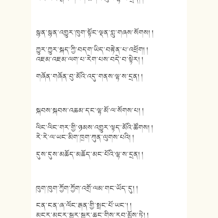
སྙན་སྙན་འགྱུར་ཁུག་སྟོང་ལྡན་གླུ་གཞས་སོགས། །
ཀྱུར་ཀྱུར་སྐད་ཀྱི་བདག་ཡིད་བརྟེན་པ་འཕྲོག། །
འཇམ་འཇམ་ལག་པ་རེག་པས་བདེ་བ་སྟེར། །
གཞོན་གཞོན་བུ་མོའི་འདུ་གནས་ལྷ་ས་དྲན། །
སྐབས་སྐབས་འཆམ་དང་ལྷ་མོ་ལ་སོགས་པ། །
ལིང་ལིང་གར་གྱི་ཉམས་འགྱུར་ལྟད་མོའི་ཚོགས། །
རེ་རེ་ལ་ཡང་མིག་ཁྲག་ཀུན་ལུགས་པའི། །
དུས་དུས་མཆོད་མཆོད་མང་པོའི་ལྷ་ས་དྲན། །
ཁུག་ཁུག་ཀྱོག་ཀྱོག་འགྲོ་ལམ་གང་ཡོད་དུ། །
ངན་ངན་ཞ་ལོང་རྒན་གྱི་སྤྲང་པོ་ཡང་། །
མངར་མངར་སྐྱུར་སྐྱུར་ཆང་གིས་རབ་མྱོས་ཏེ། །