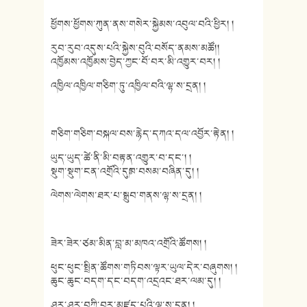
ཕྱོགས་ཕྱོགས་ཀུན་ནས་གསེར་སྐྱེམས་འབུལ་བའི་ཕྱིར། །
རུབ་རུབ་འདུས་པའི་སྐྱེས་བུའི་བསོད་ནམས་མཚོ།།
འཁྱོམས་འཁྱོམས་བྱེད་ཀྱང་བོ་བར་མི་འགྱུར་བར། །
འཁྱིལ་འཁྱིལ་གཅིག་ཏུ་འཁྱིལ་བའི་ལྷ་ས་དྲན། །
གཅིག་གཅིག་བསྐལ་བས་རྙེད་དཀའ་དལ་འབྱོར་རྟེན། །
ཡུད་ཡུད་ཚེ་ནི་མི་བརྟན་འགྱུར་བ་དང་། །
སྡུག་སྡུག་ངན་འགྲོའི་དུཿཁ་བསམ་བཞིན་དུ། །
ལེགས་ལེགས་ཐར་པ་སྒྲུབ་གནས་ལྷ་ས་དྲན། །
ཟེར་ཟེར་ཙམ་མིན་བླ་མ་མཁའ་འགྲོའི་ཚོགས། །
ཕུང་ཕུང་སྤྲིན་ཚོགས་གཏིབས་ལྟར་ཡུལ་དེར་བཞུགས། །
ཆུང་ཆུང་བདག་དང་བདག་འདྲའང་ཐར་ལམ་དུ། །
ཤར་ཤར་བཀྲི་བར་མཛད་པའི་ལྷ་ས་དྲན། །