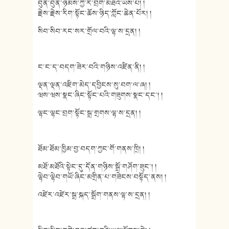
བུན་བུན་ཉམས་ཀྱི་རི་བྲག་མཐའ་ཡས་པ། །
རྗེས་རྗེས་རིག་སྟོང་ཆོས་ཉིད་ཀློང་ཆེན་པོར། །
སིབ་སིབ་རང་སར་གྲོལ་བའི་ལྷ་ས་དྲན། །
ང་ང་ད་བདག་ཟེར་བའི་གཉིས་འཛིན་ནི། །
ལྡན་ལྡན་འཇིག་མེད་དབྱིངས་སུ་བག་ལ་ཞ། །
ཝས་ཝས་སྣང་ཞིང་སྟོང་པའི་གཟུགས་སྣང་དང་། །
ལྷང་ལྷང་བྲག་སྟོང་སྒྲ་གྲགས་ལྷ་ས་དྲན། །
ཐོམ་ཐོམ་ཁྱིམ་བྱ་བདག་ཀྱང་གོ་གནས་ཁྲི། །
མཐོ་མཐོའི་སྟེང་དུ་དོན་གཉིས་སྒྲོ་གཤོག་ཟུང་། །
ལྷེབ་ལྷེབ་གཡོ་ཞིང་མགྲིན་པ་གཟེངས་བསྟོད་ནས། །
འཛེར་འཛེར་སྒྲ་སྐད་སྒྲོག་གནས་ལྷ་ས་དྲན། །