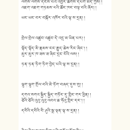
ལེགས་ལེགས་དངོས་པོའི་འབྱོར་ཚོགས་དཔག་མེད་ཀྱིས། །
འཇག་འཇག་གཏམས་པའི་ཚོང་ཁང་བལྟ་བའི་ཞོར། །
ཡང་ཡང་བར་བསྐོར་འཁོར་བའི་ལྷ་ས་དྲན། །
བྲེལ་བྲེལ་འཚུབ་འཚུབ་དེ་འདྲ་མ་ཡིན་པར། །
ལྷོད་ལྷོད་མི་རྣམས་ངང་རྒྱུད་ཆེས་རིང་ཞིང་། །
མུར་མུར་ཁ་ཟས་ཟ་ཞིང་དྲང་པོའི་ལས། །
ཏན་ཏན་ཏིག་ཏིག་བྱེད་པའི་ལྷ་ས་དྲན། །
ལྷུག་ལྷུག་གྲོལ་བའི་མེ་ཏོག་བཞད་དུས་སུ། །
དགའ་སགའ་སྐྱིད་སྐྱིད་གཏོང་དུ་གླིང་གར་ཕྱིན། །
ཙེའི་ཙེའི་འུའུ་འུའུ་འབའ་ཆ་ཧོའུ་གླིང་དང་། །
དབིའི་དབིའི་བི་ཤུའི་སྒྲ་ལྡན་ལྷ་ས་དྲན། །