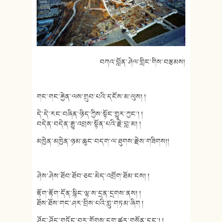
བཀའ་བློན་ཤེལ་གླིང་གིས་བརྩམས།
གང་གང་རྐྱེན་ལས་གྲུབ་པའི་དངོས་མ་ལུས། །
དེ་དེ་རང་བཞིན་ཉིད་ཀྱིས་སྟོང་གྱུར་ཀྱང་། །
བདེན་བདེན་རྒྱུ་འབྲས་སྟོན་པའི་རྗེ་བླ་མ། །
མཁྱེན་མཁྱེན་ཉམ་ཆུང་བདག་ལ་ཐུགས་རྗེས་གཟིགས།།
ཤེས་ཤེས་ཐོབ་ཐོབ་ཅང་མེད་འབྲོག་ཐོམ་ངས། །
རྟོག་རྟོག་དོན་སྙིང་ལྷ་ས་དྲན་དྲགས་ནས། །
ཐོས་ཐོས་གང་ཤར་བྲིས་པའི་གླུ་གཏམ་ཞིག །
ཤོད་ཤོད་གཏོང་བར་གྲོགས་དག་ཚུར་གསོན་དང་། །