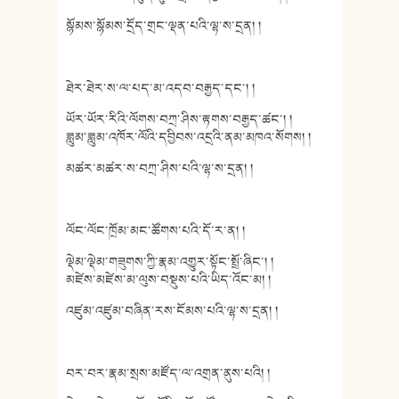
སྙོམས་སྙོམས་དྲོད་གྲང་ལྡན་པའི་ལྷ་ས་དྲན། །
ཐེར་ཐེར་ས་ལ་པད་མ་འདབ་བརྒྱད་དང་། །
ཡོར་ཡོར་རིའི་ལོགས་བཀྲ་ཤིས་རྟགས་བརྒྱད་ཚང་། །
ཟླུམ་ཟླུམ་འཁོར་ལོའི་དབྱིབས་འདྲའི་ནམ་མཁའ་སོགས། །
མཚར་མཚར་ས་བཀྲ་ཤིས་པའི་ལྷ་ས་དྲན། །
ལོང་ལོང་ཁྲོམ་མང་ཚོགས་པའི་དོ་ར་ན། །
ལྡེམ་ལྡེམ་གཟུགས་ཀྱི་རྣམ་འགྱུར་སྟོང་སྤྲོ་ཞིང་། །
མཛེས་མཛེས་མ་ལུས་བསྡུས་པའི་ཡིད་འོང་མ། །
འཛུམ་འཛུམ་བཞིན་རས་ངོམས་པའི་ལྷ་ས་དྲན། །
བར་བར་རྣམ་སྲས་མཛོད་ལ་འགྲན་ནུས་པའི། །