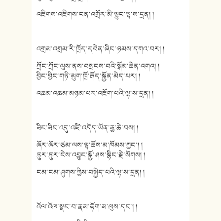
འཇིགས་འཇིགས་ངན་འགྲོར་མི་ལྷུང་ལྷ་ས་དྲན། །
འགྲམ་འགྲམ་རི་ཁྲོད་དབེན་ཞིང་ཉམས་དགའ་བར། །
ཀྲོང་ཀྲོང་ལུས་ནས་བསྲངས་བའི་སྒོམ་ཆེན་འགའ། །
བྱིང་བྱིང་གཏི་མུག་ཁྲོ་རྒོད་སྐྱོན་མེད་པར། །
འཆམ་འཆམ་མཉམ་པར་འཇོག་པའི་ལྷ་ས་དྲན། །
ཟིང་ཟིང་འདུ་འཛི་འདོད་ཡོན་རྒྱ་ཆེ་བས། །
ཞོར་ཞོར་ཙམ་ལས་ལྷ་ཆོས་མ་ཁོམས་ཀྱང་། །
ཏུར་ཏུར་ངེས་འབྱུང་སྐྱོ་ཤས་སྙིང་རྗེ་སོགས། །
ངམ་ངམ་ཤུགས་ཀྱིས་བསྐྱེད་པའི་ལྷ་ས་དྲན། །
འོལ་འོལ་སྣང་བ་རྣམ་རྟོག་མ་ལུས་དང་། །