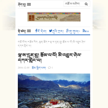
ཤོག་བུ།
སྡེ་ཚན།
ངོ་དེབ།
ཀྲུའི་ཀྲར།
གུ་ཀུལ།+
rss
གཙོ་ངོས།
རྩོམ་རིག
,
སྙན་ཚིག
ལྷ་ས་དྲན་གླུ། རྩོམ་པ་པོ། མི་འགྱུར་ཤེལ་
དཀར་གླིང་པ།
ལྷ་ས་དྲན་གླུ། རྩོམ་པ་པོ། མི་འགྱུར་ཤེལ་
དཀར་གླིང་པ།
2016-12-05
·
རྩོམ་སྒྲིག་པས།
·
1