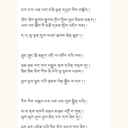
ངར་ངར་ཡན་ལག་བཞི་ལྡན་དཔུང་གིས་བསྐོར། །
ཤོག་ཤོག་རྒྱུགས་རྒྱུགས་ཁྲོལ་གྱིས་ལུས་སེམས་མནར། །
ལབ་ལབ་ཚིག་གི་མཐོ་དམས་སྲོག་འདོར་བས། །
ད་ད་ལྷ་ལྡན་ཁུལ་ལའང་ཆགས་ཞེན་ཆུང་། །
ཐུང་ཐུང་ཚེ་མཇུག་འདི་ལ་འཁོར་བའི་ལས། །
ཅམ་ཅམ་རང་སར་བསྐྱུར་ནས་དབེན་གནས་སུ། །
ཟིམ་ཟིམ་མིག་གིས་ཞི་བའི་ལྟ་སྟངས་བཅས། །
ཕྱལ་ཕྱལ་ལྷུང་བའི་ཉམས་ལེན་སྐྱོང་བ་དང་། །
རིང་རིང་བསྐལ་པར་ཡང་ཡང་ལུས་སྦྱིན་པའི། །
མ་མ་ནམ་མཁའི་མཐའ་མཉམ་འགྲོ་བ་ཀུན། །
ལྷག་ལྷག་ཤུལ་ཤུལ་མེད་པར་དག་ཞིང་དུ། །
མྱུར་མྱུར་འདྲེན་པའི་བྱེད་པོར་བདག་གྱུར་ཅིག །