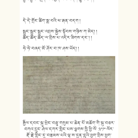
དེ་དེ་གྲོང་ཚིག་སྨྲ་བའི་ཕ་རྒན་བདག །
སྦྱང་སྦྱང་སྦྱང་འབྲས་སྐྱེས་སྟོབས་གཉིས་ཀ་མེད། །
ཚོད་ཚོད་ཚོད་ལ་བྲིས་པ་འདིར་ཟིགས་དང་། །
ཧེ་ཧེ་བཞད་མོ་ཤོར་བ་ཁ་ཤས་ཡོད། །
༸རྒྱལ་དབང་སྐུ་ཕྲེང་བཅུ་གསུམ་པ་ཆེན་པོ་མཆོག་གི་སྐུ་བཅར་
བཀའ་དྲུང་ཤེལ་དཀར
་གླིང་པས་ལྕགས་ཁྱི་ཕྱི་ལོ་ ༡༩༡༠ ལོར་
རྡོ་རྗེ་གླི
ང་དུ་བརྩམས་པའི་ལྷ་ས་དྲན་གླུའི་ཕྱག་བྲིས་ཕྱག་