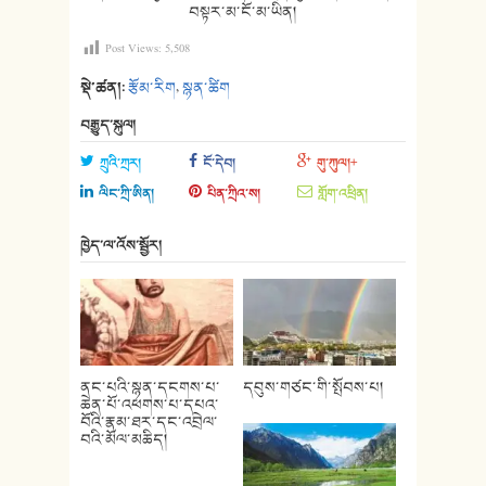
བསྟར་མ་ངོ་མ
་ཡིན།
Post Views:
5,508
སྡེ་ཚན།:
རྩོམ་རིག
,
སྙན་ཚིག
བརྒྱུད་སྐུལ།
ཀྲུའི་ཀྲར།
ངོ་དེབ།
གུ་ཀུལ།+
ལིང་ཀྲི་ཨིན།
པིན་ཀྲིའ་ས།
གློག་འཕྲིན།
ཁྱེད་ལ་འོས་སྦྱོར།
ནང་པའི་སྙན་དངགས་པ་
དབུས་གཙང་གི་སྤོབས་པ།
ཆེན་པོ་འཕགས་པ་དཔའ་
བོའི་རྣམ་ཐར་དང་འབྲེལ་
བའི་མོལ་མཆིད།