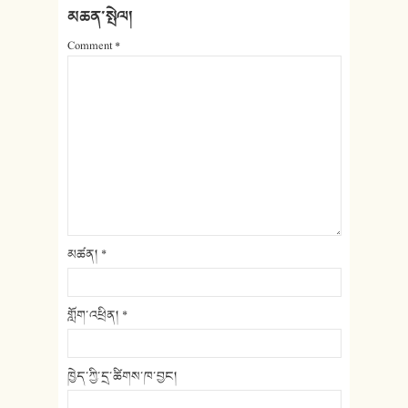
མཆན་སྤེལ།
Comment
*
མཚན།
*
གློག་འཕྲིན།
*
ཁྱེད་ཀྱི་དྲ་ཚིགས་ཁ་བྱང།