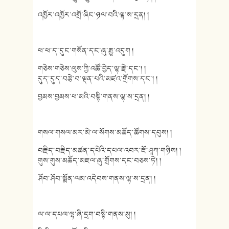
འཁྱོར་འཁྱོར་འགྲོ་ཞིང་ཉལ་བའི་ལྷ་ས་དྲན། །
ཕ་ཕ་ད་དུང་གསོན་དང་ཞུ་རྒྱུ་འདུག །
གཅེས་གཅེས་ལུས་ཀྱི་འཚོ་བྱེད་ལྷ་རྗེ་དང་། །
དུད་དུད་བརྩེ་བ་ལྡན་པའི་མཛའ་གྲོགས་དང་། །
བྱམས་བྱམས་ཕ་མའི་བསྟི་གནས་ལྷ་ས་དྲན། །
གསལ་གསལ་མར་མེ་ལ་སོགས་མཆོད་ཚོགས་དབུས། །
བརྗིད་བརྗིད་མཚན་དཔེའི་དཔལ་འབར་ཇོ་ཤཱཀ་གཉིས། །
གུས་གུས་མཆོད་མཇལ་ཞུ་གྲོགས་དང་བཅས་ཏེ། །
ཤོབ་ཤོབ་སྨོན་ལམ་འདེབས་གནས་ལྷ་ས་དྲན། །
ལ་ལ་དཔལ་ལྷ་ཞི་དྲག་བསྟི་གནས་སུ། །