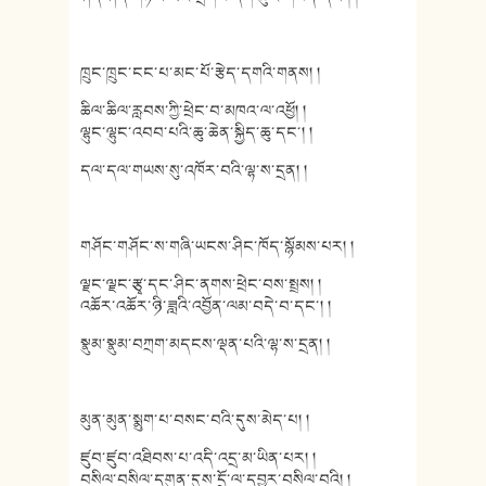
ཁྲུང་ཁྲུང་ངང་པ་མང་པོ་རྩེད་དགའི་གནས། །
ཆིལ་ཆིལ་རླབས་ཀྱི་ཕྲེང་བ་མཁའ་ལ་འཕྱོ། །
ལྷུང་ལྷུང་འབབ་པའི་ཆུ་ཆེན་སྐྱིད་ཆུ་དང་། །
དལ་དལ་གཡས་སུ་འཁོར་བའི་ལྷ་ས་དྲན། །
གཤོང་གཤོང་ས་གཞི་ཡངས་ཤིང་ཁོད་སྙོམས་པར། །
ལྗང་ལྗང་རྩྭ་དང་ཤིང་ནགས་ཕྲེང་བས་སྤྲས། །
འཆོར་འཆོར་ཉི་ཟླའི་འབྱོན་ལམ་བདེ་བ་དང་། །
སྣུམ་སྣུམ་བཀྲག་མདངས་ལྡན་པའི་ལྷ་ས་དྲན། །
མུན་མུན་སྨུག་པ་བསང་བའི་དུས་མེད་པ། །
ཛུབ་ཛུབ་འཐིབས་པ་འདི་འདྲ་མ་ཡིན་པར། །
བསིལ་བསིལ་དགུན་དུས་དྲོ་ལ་དབྱར་བསིལ་བའི། །