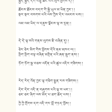
སྐྱིད་སྐྱིད་དགེ་བཅུ་ཚང་བའི་ཡུལ་ཕྱོགས་དེ། །
རྨོངས་རྨོངས་བདག་གི་སྐྱེ་ཡུལ་མ་ཡིན་ཀྱང་། །
སྔར་སྔར་བསགས་པའི་ལས་ཀྱིས་དེར་འཕངས་པས། །
ལམ་ལམ་ཡིད་ལ་དནུས་ལྗོངས་ལྷ་ས་དྲན། །
དེ་དེ་ལྷ་སའི་གནས་ལུགས་ཇི་བཞིན་དུ། །
ཅེར་ཅེར་མིག་གིས་ཕྱོགས་དེའི་ནམ་མཁའ་ལ། །
ཧྲིག་ཧྲིག་བལྟ་བཞིན་མགྲིན་པའི་རྐན་སྦུག་ནས། །
ཏོག་ཏོག་སྒྲ་བཅས་འདོན་པའི་ཚུལ་འདིར་གཟིགས། །
རེད་རེད་འོན་ཀྱང་ལྷ་གཅིག་སྤྱན་རས་གཟིགས། །
དེང་དེང་འདི་ན་བཞུགས་པའི་ལྷ་ས་ཡང་། །
ཅང་ཅང་ཞིག་ལས་མེད་པ་ཐག་ཆོད་པས། །
ཀྱེ་ཀྱེ་གྲོགས་དག་འདི་གར་བློ་གཏད་བྱོས། །