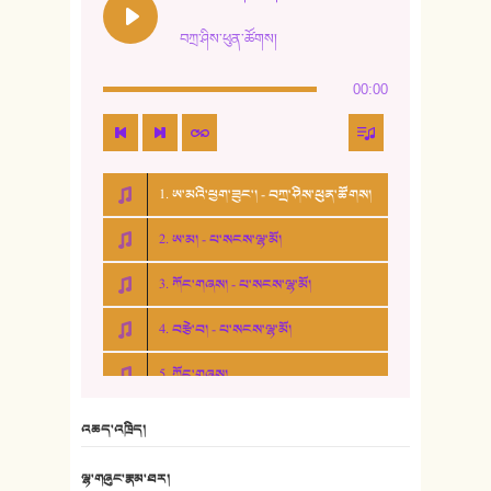
བཀྲ་ཤིས་ཕུན་ཚོགས།
00:00
1. ཨ་མའི་ཕྱག་ཟུང་། - བཀྲ་ཤིས་ཕུན་ཚོགས།
2. ཨ་མ། - པ་སངས་ལྷ་མོ།
3. ཀོང་གཞས། - པ་སངས་ལྷ་མོ།
4. བརྩེ་བ། - པ་སངས་ལྷ་མོ།
5. ཀོང་གཞས།
6. ཆོལ་གསུམ་བྲོ་གཞས། - སྒྲོན་གསལ།
འཆད་འཁྲིད།
7. ལྷག་སྒྲོན་ལགས།
ལྷ་གཞུང་རྣམ་ཐར།