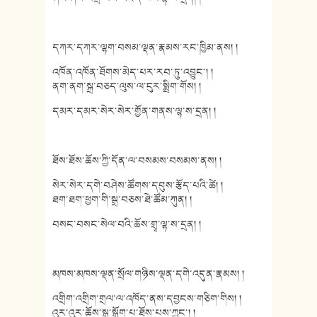
དཀར་དཀར་ལྷག་བསམ་ལྡན་རྣམས་རང་ཁྱིམ་ནས། །
འཁོན་འཁོན་ཐོགས་མེད་པར་རབ་ཏུ་འབྱུང་། །
ནག་ནག་སྐྲ་བཅད་ལུས་ལ་ངུར་སྨྲིག་གོས། །
དམར་དམར་སེར་སེར་གྱོན་གནས་ལྷ་ས་དྲན། །
ཐོས་ཐོས་ཆོས་ཀྱི་དོན་ལ་བསམས་བསམས་ནས། །
སེར་སེར་དགེ་བཤེས་ཚོགས་དབུས་རྩོད་པའི་ཚེ། །
ཐག་ཐག་ཕྱག་གི་སྒྲ་བཅས་ཐེ་ཚོམ་ཀུན། །
བསང་བསང་སེལ་བའི་ཆོས་གྲྭ་ལྷ་ས་དྲན། །
མཁས་མཁས་ལྡན་སྲོལ་གཉིས་ལྡན་དགེ་འདུན་རྣམས། །
འགྲིག་འགྲིག་གྲལ་ལ་འཁོད་ནས་དབྱངས་གཅིག་གིས། །
འུར་འུར་ཆོས་སྒྲ་སྒྲོག་པ་ཐོས་པས་ཀྱང་། །