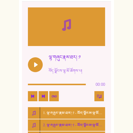
8. ཆང་གཞས།
9. ཆང་གཞས། ༢
10. ཆང་གཞས། ༣
11. ལོ་གསར།
12. ལོ་གསར། ༢
ལྷ་གཞུང་རྣམ་ཐར། ༡
13. ཆུང་འདྲིས། - ཟླ་སྒྲོན།
བོད་ལྗོངས་ལྷ་མོ་ཚོགས་པ།
14. སྙིང་རྗེ་མོ། - ཚེ་འགྱུར་མེད།
00:00
15. ཤམ་པ་ལ་ཡི་སྲས་མོ།
16. ལྷ་བུ་དར་བུ།
1. ལྷ་གཞུང་རྣམ་ཐར། ༡ - བོད་ལྗོངས་ལྷ་མོ་ཚོགས་པ།
17. ང་བོད་པ་ཡིན། - ཕུར་བུ་རྣམ་རྒྱལ།
2. ལྷ་གཞུང་རྣམ་ཐར། ༢ - བོད་ལྗོངས་ལྷ་མོ་ཚོགས་པ།
18. ང་ལ་བྱམས་པའི་ཨ་མ།