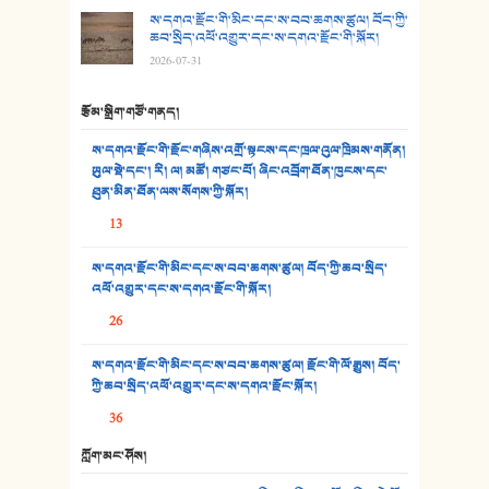
ས་དགའ་རྫོང་གི་མིང་དང་ས་བབ་ཆགས་ཚུལ། བོད་ཀྱི་
30. སི་ལིང་འབྲི་མོ། - ཕན་ཐོག
ཆབ་སྲིད་འཕོ་འགྱུར་དང་ས་དགའ་རྫོང་གི་སྐོར།
2026-07-31
31. ཕ་ཡུལ་ཡར་ཀླུང་།
རྩོམ་སྒྲིག་གཙོ་གནད།
32. ཨ་མ།
ས་དགའ་རྫོང་གི་རྫོང་གཞིས་འགྲོ་སྟངས་དང་ཁྲལ་འུལ་ཁྲིམས་གནོན།
33. འཛོམས་པའི་ལམ།
ཡུལ་སྡེ་དང་། རི། ལ། མཚོ། གཙང་པོ། ཞིང་འབྲོག་ཐོན་ཁུངས་དང་
ཐུན་མིན་ཐོན་ལས་སོགས་ཀྱི་སྐོར།
34. ཉི་མ་སེམས་ལ་ཞོག་དང་། - ཟླ་སྒྲོན།
13
35. ང་ཚོ་ཕན་ཚུན་མཇལ་ནས། - ཟླ་སྒྲོན།
ས་དགའ་རྫོང་གི་མིང་དང་ས་བབ་ཆགས་ཚུལ། བོད་ཀྱི་ཆབ་སྲིད་
འཕོ་འགྱུར་དང་ས་དགའ་རྫོང་གི་སྐོར།
36. ཟླ་གཞོན་སྙན་དབྱངས། - ཟླ་སྒྲོན།
26
37. མཚོ་སྔོན་པོ། - ཟླ་སྒྲོན།
ས་དགའ་རྫོང་གི་མིང་དང་ས་བབ་ཆགས་ཚུལ། རྫོང་གི་ལོ་རྒྱུས། བོད་
38. ཡབ་ཡུམ། - ཟླ་སྒྲོན།
ཀྱི་ཆབ་སྲིད་འཕོ་འགྱུར་དང་ས་དགའ་རྫོང་སྐོར།
36
39. དྲིལ་བུའི་སྐལ་སྒྲ། - ཟླ་སྒྲོན།
ཀློག་མང་ཤོས།
40. ང་ཚོ་ཕན་ཚུན་མཇལ་ནས། - ཟླ་སྒྲོན།