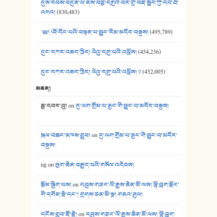
དུས་རབས་བདུན་པ་ནས་བཅུ་དགུའི་བར་གྱི་བརྡ་སྤྲོད་ཀྱི་དཔེ་ཐོ་
41. མཚན་ཚོགས་ཞབས་བྲོ་སྣ་མང་། - བོད་གཞས་ཕྱོགས་བསྒྲིགས།
འགའ།
(830,483)
༄༅། །བོ་དོང་པའི་བསྟན་པ་བྱུང་རིམ་མདོར་བསྡུས།
(495,789)
དུང་དཀར་འཆད་ཁྲིད། ལེའུ་དགུ་པའི་འཕྲོས།
(454,236)
དུང་དཀར་འཆད་ཁྲིད། ལེའུ་དགུ་པའི་འཕྲོས། ༢
(452,005)
མཆན།
ཆུ་དབར་བུ།
on
རུ་ལག་གྲོམ་པ་རྒྱང་གི་བྱུང་བ་མདོར་བསྡུས།
སྐལ་བཟང་མཁས་གྲུབ།
on
རུ་ལག་གྲོམ་པ་རྒྱང་གི་བྱུང་བ་མདོར་
བསྡུས།
ng
on
ཕྱག་ཆེན་བརྒྱུད་པའི་གསོལ་འདེབས།
རྩོམ་སྒྲིག་པས།
on
དབུས་གཙང་ལོ་རྒྱུས་ཆེན་མོ་ལས། ལྷོ་བྲག་རྫོང་
གི་དགོན་སྡེ་དང་། གྲགས་ཅན་མི་སྣ། གནའ་ཤུལ།
དངོས་གྲུབ་རྡོ་རྗེ།
on
དབུས་གཙང་ལོ་རྒྱུས་ཆེན་མོ་ལས། ལྷོ་བྲག་