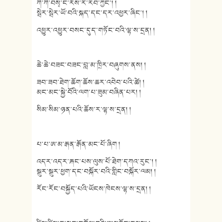
ཀི་ཀི་བསྭ་ང་རོས་རི་རབ་ཀྱང་། །
སྦེར་སྦེར་ཡོ་བའི་སྐད་དང་དར་འཕྱར་ཞིང་། །
འཕྱུར་འཕྱུར་བསང་དུད་གཏོང་བའི་ལྷ་ས་དྲན། །
ཆེ་ཆེ་བཟང་བཟང་བླ་མ་ཁྲིར་བཞུགས་ནས། །
ཟབ་ཟབ་ཐེག་ཆོག་ཆོས་ཆར་འབེབ་པའི་ཚེ། །
མང་མང་སྐྱེ་བོའི་ལག་པ་ཟུམ་བཞིན་པར། །
སིམ་སིམ་ཉན་པའི་ཆོས་ར་ལྷ་ས་དྲན། །
པ་པ་ཨ་མ་རྒན་རྒོན་མང་པོ་ཞིག །
འདར་འདར་རྐང་པས་ལུས་པོ་ཐེག་དཀའ་རུང་། །
སྒུར་སྒུར་ཕྱག་དང་བསྐོར་བའི་གླིང་བསྐོར་ལམ། །
རོང་རོང་བསྐྱོད་པའི་ཡོངས་ཁེངས་ལྷ་ས་དྲན། །