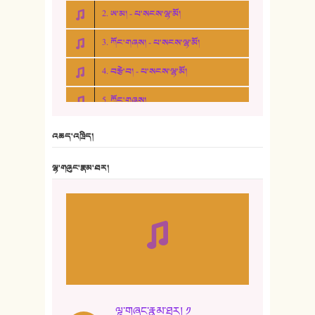
2. ཨ་མ། - པ་སངས་ལྷ་མོ།
3. ཀོང་གཞས། - པ་སངས་ལྷ་མོ།
4. བརྩེ་བ། - པ་སངས་ལྷ་མོ།
5. ཀོང་གཞས།
6. ཆོལ་གསུམ་བྲོ་གཞས། - སྒྲོན་གསལ།
འཆད་འཁྲིད།
7. ལྷག་སྒྲོན་ལགས།
ལྷ་གཞུང་རྣམ་ཐར།
8. ཆང་གཞས།
9. ཆང་གཞས། ༢
10. ཆང་གཞས། ༣
11. ལོ་གསར།
12. ལོ་གསར། ༢
ལྷ་གཞུང་རྣམ་ཐར། ༡