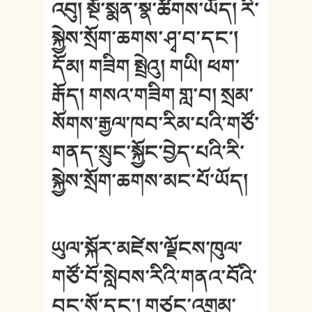
འབུ། སྔོ་སྨན་སྣ་ཚོགས་ཡོད། རི་
སྐྱེས་སྲོག་ཆགས་ཤྭ་བ་དང་།
དོམ། གཟིག སྤྲེའུ། གཡི། ཕག་
རྒོད། གསའ་གཟིག གླ་བ། སྲམ་
སོགས་རྒྱལ་ཁབ་རིམ་པའི་གཙོ་
གནད་སྲུང་སྐྱོང་བྱེད་པའི་རི་
སྐྱེས་སྲོག་ཆགས་མང་པོ་ཡོད།
ཡུལ་སྐོར་མཛེས་ལྗོངས་ཁུལ་
གཙོ་བོ་སླེབས་རིའི་གནའ་བོའི་
བང་སོ་དང་། གཙང་འགྲམ་