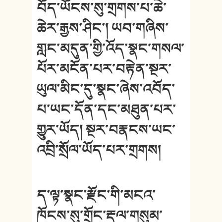
བོད་ཡོངས་སུ་གྲགས་པ་ཆེ་
ཆེར་རྒྱས་ཤིང་། ཡབ་གཞིས་
གླང་མདུན་གྱི་འོད་སྣང་གསལ་
པོར་མངོན་པར་བརྟེན་སྔར་
ཡུལ་མིང་དུ་སྣང་ཞེས་འབོད་
པ་ཡང་དོན་དང་མཐུན་པར་
གྱུར་ཡོད། སྔར་བརྣངས་ཡང་
འབྲི་སྲོལ་ཡོད་པར་གྲགས།
ད་ལྟ་སྣང་རྫོང་གི་མངའ་
ཁོངས་སུ་གྲོང་རྡལ་གསུམ་