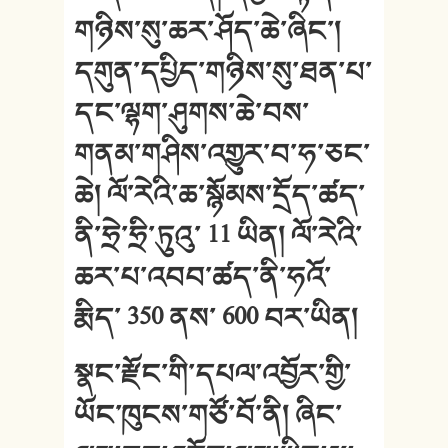
གཉིས་སུ་ཆར་ཤོད་ཆེ་ཞིང་།
དགུན་དཔྱིད་གཉིས་སུ་ཐན་པ་
དང་ལྷག་ཤུགས་ཆེ་བས་
གནམ་གཤིས་འགྱུར་བ་ཧ་ཅང་
ཆེ། ལོ་རེའི་ཆ་སྙོམས་དྲོད་ཚད་
ནི་ཧྲེ་ཧྲི་ཏུའུ་ 11 ཡིན། ལོ་རེའི་
ཆར་པ་འབབ་ཚད་ནི་ཧའོ་
རྨིད་ 350 ནས་ 600 བར་ཡིན།
སྣང་རྫོང་གི་དཔལ་འབྱོར་གྱི་
ཡོང་ཁུངས་གཙོ་བོ་ནི། ཞིང་