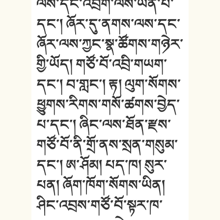
ལས་དང་འབྲོག་ལས་ཡིན་པ་
དང་། ཞོར་དུ་ནགས་ལས་དང་
ཞོར་ལས་ཀྱང་སྣ་ཚོགས་གཉེར་
གྱི་ཡོད། གཙོ་བོ་འབྲི་གཡག་
དང་། བ་གླང་། རྟ། ལུག་སོགས་
ཕྱུགས་རིགས་གསོ་ཚགས་བྱེད་
པ་དང་། ཞིང་ལས་ཐོན་རྫས་
གཙོ་བོ་ནི་གྲོ་ནས་སྲན་གསུམ་
དང་། ཨ་ཤོམ། པད་ཁ། སུར་
པན། ཞོག་ཁོག་སོགས་ཡིན།
ཤིང་འབྲས་གཙོ་བོ་སྟར་ཁ་