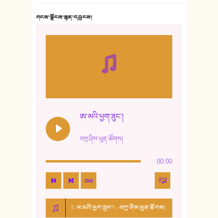
གངས་ལྗོངས་སྙན་དབྱངས།
ཨ་མའི་ཕྱག་ཟུང་།
བཀྲ་ཤིས་ཕུན་ཚོགས།
00:00
1. ཨ་མའི་ཕྱག་ཟུང་། - བཀྲ་ཤིས་ཕུན་ཚོགས།