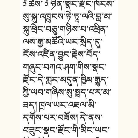
5 ཚེས་ 5 ཉིན་སྣང་རྫོང་ཁོངས་
སུ་སྐུ་འཁྲུངས་ཏེ་ཏཱ་ལའི་བླ་མ་
སྐུ་ཕྲེང་བཅུ་གཉིས་པ་འཕྲིན་
ལས་རྒྱ་མཚོའི་ཡང་སྲིད་དུ་
ངོས་འཛིན་བྱུང་རྗེས་བོད་
གཞུང་བཀའ་ཤག་གིས་སྣང་
རྫོང་དེ་གླང་མདུན་ཁྱིམ་རྒྱུད་
ཀྱི་ཡབ་གཞིས་སུ་སྤྲད་པར་མ་
ཟད། ཁྲལ་ཡང་འཇལ་མི་
དགོས་པར་བཟོས། དེ་ནས་
བཟུང་སྣང་རྫོང་གི་མིང་ཡང་