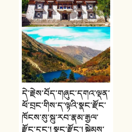
དེ་རྗེས་བོད་གཞུང་དགའ་ལྡན་
ཕོ་བྲང་གིས་ད་ལྟའི་སྣང་རྫོང་
ཁོངས་སུ་སྐུ་རབ་རྣམ་རྒྱལ་
རྫོང་དང་། སྣང་རྫོང་། སྐྱེམས་