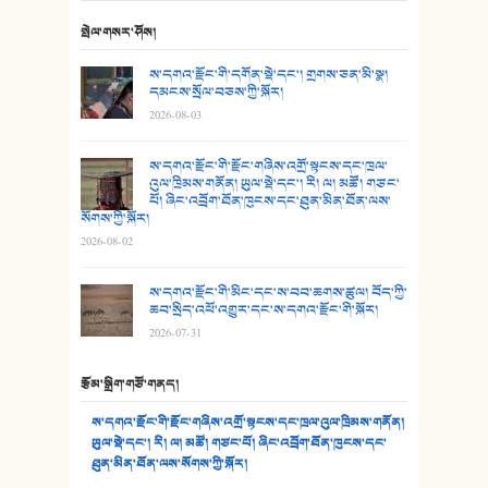
24. མིག་ཆུ་དམར་པོ།
སྤེལ་གསར་ཤོས།
25. མགྲོན་པོ།
ས་དགའ་རྫོང་གི་དགོན་སྡེ་དང་། གྲགས་ཅན་མི་སྣ།
དམངས་སྲོལ་བཅས་ཀྱི་སྐོར།
2026-08-03
26. ཨ་མའི་ཐང་ཁུག
27. ལྕེ་བདེ་ཞོལ་གྱི་པང་གདན།
ས་དགའ་རྫོང་གི་རྫོང་གཞིས་འགྲོ་སྟངས་དང་ཁྲལ་
འུལ་ཁྲིམས་གནོན། ཡུལ་སྡེ་དང་། རི། ལ། མཚོ། གཙང་
པོ། ཞིང་འབྲོག་ཐོན་ཁུངས་དང་ཐུན་མིན་ཐོན་ལས་
28. སྟོད་གཞས། - ཕན་ཐོག
སོགས་ཀྱི་སྐོར།
2026-08-02
29. རྣམ་བུ། - འཕྱོངས་ཞོལ་སྒྲོལ་མ།
ས་དགའ་རྫོང་གི་མིང་དང་ས་བབ་ཆགས་ཚུལ། བོད་ཀྱི་
30. སི་ལིང་འབྲི་མོ། - ཕན་ཐོག
ཆབ་སྲིད་འཕོ་འགྱུར་དང་ས་དགའ་རྫོང་གི་སྐོར།
2026-07-31
31. ཕ་ཡུལ་ཡར་ཀླུང་།
རྩོམ་སྒྲིག་གཙོ་གནད།
32. ཨ་མ།
ས་དགའ་རྫོང་གི་རྫོང་གཞིས་འགྲོ་སྟངས་དང་ཁྲལ་འུལ་ཁྲིམས་གནོན།
33. འཛོམས་པའི་ལམ།
ཡུལ་སྡེ་དང་། རི། ལ། མཚོ། གཙང་པོ། ཞིང་འབྲོག་ཐོན་ཁུངས་དང་
ཐུན་མིན་ཐོན་ལས་སོགས་ཀྱི་སྐོར།
34. ཉི་མ་སེམས་ལ་ཞོག་དང་། - ཟླ་སྒྲོན།