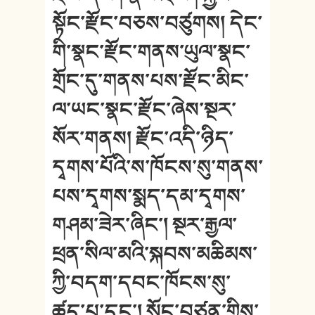
སྟོང་རྫོང་བཅས་བཙུགས། དེང་
གི་སྣང་རྫོང་གནས་ཡུལ་སྣང་
གྲོང་དུ་གནས་པས་རྫོང་མིང་
ལ་ཡང་སྣང་རྫོང་ཞེས་སྔར་
སོར་གནས། རྫོང་འདི་ཉིད་
དྭགས་པོའི་ས་ཁོངས་སུ་གནས་
པས་དྭགས་སྨད་དམ་དྭགས་
གཤམ་ཟེར་ཞིང་། སྔར་རྒྱལ་
ཕྲན་སིལ་མའི་སྐབས་མཆིམས་
ཀྱི་བདག་དབང་ཁོངས་སུ་
ཚུད་པ་དང་། སྲོང་བཙན་གྱིས་