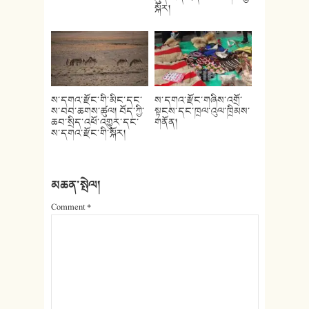
སྐོར།
ས་དགའ་རྫོང་གི་མིང་དང་
ས་དགའ་རྫོང་གཞིས་འགྲོ་
ས་བབ་ཆགས་ཚུལ། བོད་ཀྱི་
སྟངས་དང་ཁྲལ་འུལ་ཁྲིམས་
ཆབ་སྲིད་འཕོ་འགྱུར་དང་
གནོན།
ས་དགའ་རྫོང་གི་སྐོར།
མཆན་སྤེལ།
Comment
*