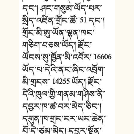
དང་། ཤང་གསུམ་ཡོད་པར་
སྲིད་འཛིན་གྲོང་ཚོ་ 51 དང་།
གྲོང་མི་ཨུ་ཡོན་ལྷན་ཁང་
གཅིག་བཅས་ཡོད། རྫོང་
ཡོངས་སུ་ཁྱོན་མི་འབོར་ 16606
ཡོད་པ་དེའི་ནང་ཞིང་འབྲོག་
མི་གྲངས་ 14255 ཡོད། རྫོང་
དེའི་ཁུལ་གྱི་གནམ་གཤིས་ནི་
དབྱར་ཁ་ཚ་བར་མེད་ཅིང་།
དགུན་ཁ་གྲང་ངར་ཡང་ཆེན་
པོ་དེ་ཙམ་མེད། དབྱར་སྟོན་