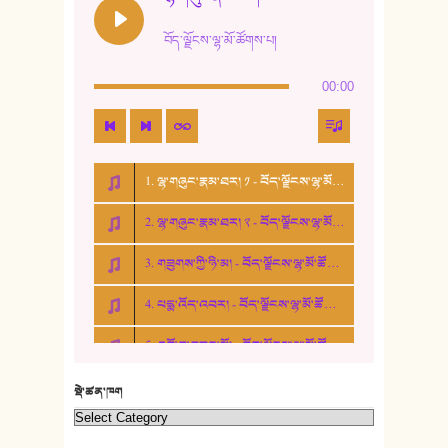
13. ཆུང་འདྲིས། - ཟླ་སྒྲོན།
བོད་ལྗོངས་ལྷ་མོ་ཚོགས་པ།
14. སྙིང་རྗེ་མོ། - ཚེ་འགྱུར་མེད།
00:00
15. ཤམ་པ་ལ་ཡི་སྲས་མོ།
16. ལྷ་བུ་དར་བུ།
1. ལྷ་གཞུང་རྣམ་ཐར། ༡ - བོད་ལྗོངས་ལྷ་མོ་ཚོགས་པ།
17. ང་བོད་པ་ཡིན། - ཕུར་བུ་རྣམ་རྒྱལ།
2. ལྷ་གཞུང་རྣམ་ཐར། ༢ - བོད་ལྗོངས་ལྷ་མོ་ཚོགས་པ།
18. ང་ལ་བྱམས་པའི་ཨ་མ།
3. གཟུགས་ཀྱི་ཉི་མ། - བོད་ལྗོངས་ལྷ་མོ་ཚོགས་པ།
19. ཆ་རྐྱེན་མེད་པའི་སེམས།
4. པདྨ་འོད་འབར། - བོད་ལྗོངས་ལྷ་མོ་ཚོགས་པ།
20. བསྟན་རྒྱས་གླིང་།
5. འགྲོ་བ་བཟང་མོ། - བོད་ལྗོངས་ལྷ་མོ་ཚོགས་པ།
21. ཕ་སྐད།
22. བཀྲ་ཤིས་ཁང་གསར།
སྡེ་ཚན་ཁག
23. ཕོ་རྒོད་པོ།