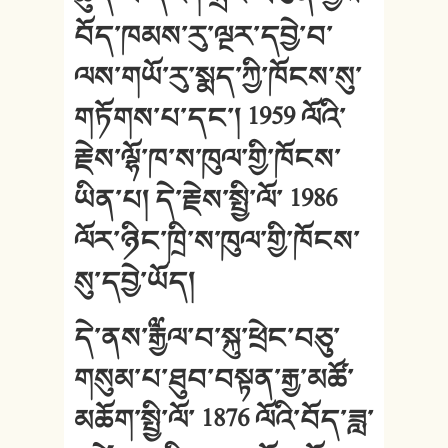
བོད་ཁམས་རུ་ལྔར་དབྱེ་བ་
ལས་གཡོ་རུ་སྨད་ཀྱི་ཁོངས་སུ་
གཏོགས་པ་དང་། 1959 ལོའི་
རྗེས་ལྷོ་ཁ་ས་ཁུལ་གྱི་ཁོངས་
ཡིན་པ། དེ་རྗེས་སྤྱི་ལོ་ 1986
ལོར་ཉིང་ཁྲི་ས་ཁུལ་གྱི་ཁོངས་
སུ་དབྱེ་ཡོད།
དེ་ནས་༸རྒྱལ་བ་སྐུ་ཕྲེང་བཅུ་
གསུམ་པ་ཐུབ་བསྟན་རྒྱ་མཚོ་
མཆོག་སྤྱི་ལོ་ 1876 ལོའི་བོད་ཟླ་