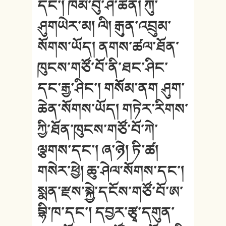
དང་། ཁམ་བུ་ཤ་ཆེན། ཀུ་
ཤུགཡེར་མ། ལི། རྒུན་འབྲུམ་
སོགས་ཡོད། ནགས་ཚལ་ཐོན་
ཁུངས་གཙོ་བོ་ནི་ཐང་ཤིང་
དང་རྒྱ་ཤིང་། གསོམ་ནག ཤུག་
ཆེན་སོགས་ཡོད། གཏེར་རིགས་
ཀྱི་ཐོན་ཁུངས་གཙོ་བོ་ཀེ་
ལྕགས་དང་། ཞ་ཉེ། ཏི་ཚ།
གསེར་ཕྱེ། ཆུ་ཤེལ་སོགས་དང་།
སྨན་རྫས་སྐྱེ་དངོས་གཙོ་བོ་ཨ་
བྷི་ཁ་དང་། དབྱར་རྩྭ་དགུན་