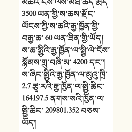
མཚོའི་ངོས་ལས་མཐོ་ཚད་རྨིད་
3500 ཡན་གྱི་ས་ཆས་རྫོང་
ཡོངས་ཀྱི་ས་ཆའི་རྒྱ་ཁྱོན་གྱི་
བརྒྱ་ཆ་ 60 ཡན་ཟིན་གྱི་ཡོད།
ས་ཆ་སྤྱིའི་རྒྱ་ཁྱོན་ལ་སྤྱི་ལེ་ངོས་
སྙོམས་གྲུ་བཞི་མ་ 4200 དང་།
ས་ཞིང་སྤྱིའི་རྒྱ་ཁྱོན་ལ་མུའུ་ཁྲི་
2.7 རྩྭ་རའི་རྒྱ་ཁྱོན་ལ་སྤྱི་ཆིང་
164197.5 ནགས་སའི་ཁྱོན་ལ་
སྤྱི་ཆིང་ 209801.352 བཅས་
ཡོད།