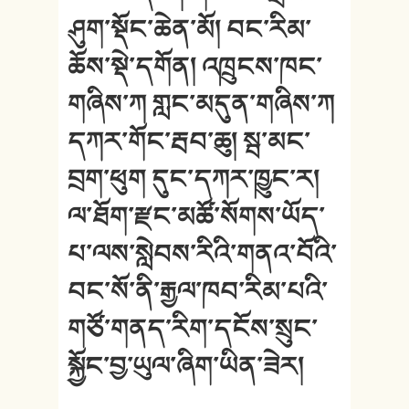
ཤུག་སྡོང་ཆེན་མོ། བང་རིམ་
ཆོས་སྡེ་དགོན། འཁྲུངས་ཁང་
གཞིས་ཀ གླང་མདུན་གཞིས་ཀ
དཀར་གོང་རྦབ་ཆུ། སྦ་མང་
བྲག་ཕུག དུང་དཀར་ཁྱུང་ར།
ལ་ཐོག་རྫང་མཚོ་སོགས་ཡོད་
པ་ལས་སླེབས་རིའི་གནའ་བོའི་
བང་སོ་ནི་རྒྱལ་ཁབ་རིམ་པའི་
གཙོ་གནད་རིག་དངོས་སྲུང་
སྐྱོང་བྱ་ཡུལ་ཞིག་ཡིན་ཟེར།