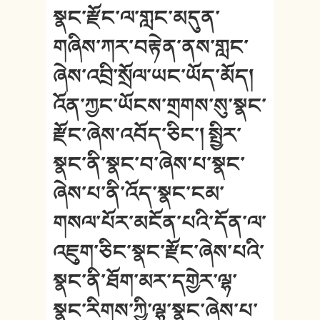
སྣང་རྫོང་ལ་གླང་མདུན་
གཞིས་ཀར་བརྟེན་ནས་གླང་
ཞེས་འབྲི་སྲོལ་ཡང་ཡོད་མོད།
འོན་ཀྱང་ཡོངས་གྲགས་སུ་སྣང་
རྫོང་ཞེས་འབོད་ཅིང་། སྤྱིར་
སྣང་ནི་སྣང་བ་ཞེས་པ་སྣང་
ཞེས་པ་ནི་འོད་སྣང་ངམ་
གསལ་པོར་མངོན་པའི་དོན་ལ་
འཇུག་ཅིང་སྣང་རྫོང་ཞེས་པའི་
སྣང་ནི་ཐོག་མར་དགྱེར་ལྷ་
སྣང་རིགས་ཀྱི་ལྷ་སྣང་ཞེས་པ་