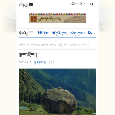
ཤོག་བུ།
སྡེ་ཚན།
ངོ་དེབ།
ཀྲུའི་ཀྲར།
གུ་ཀུལ།+
rss
གཙོ་ངོས།
གོས་རྒྱན་གྱི་སྐོར།
,
ཡུལ་སྡེ།
,
སྡོད་ཁང་གི་སྐོར།
སྣང་རྫོང་།
སྣང་རྫོང་།
2020-05-07
·
ཆུ་དབར་བུ།
·
0