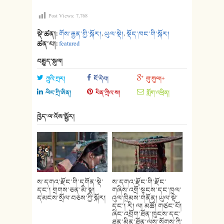
Post Views:
7,768
སྡེ་ཚན།:
གོས་རྒྱན་གྱི་སྐོར།
,
ཡུལ་སྡེ།
,
སྡོད་ཁང་གི་སྐོར།
ཚན་པ།:
featured
བརྒྱུད་སྐུལ།
ཀྲུའི་ཀྲར།
ངོ་དེབ།
གུ་ཀུལ།+
ལིང་ཀྲི་ཨིན།
པིན་ཀྲིའ་ས།
གློག་འཕྲིན།
ཁྱེད་ལ་འོས་སྦྱོར།
ས་དགའ་རྫོང་གི་དགོན་སྡེ་
ས་དགའ་རྫོང་གི་རྫོང་
དང་། གྲགས་ཅན་མི་སྣ།
གཞིས་འགྲོ་སྟངས་དང་ཁྲལ་
དམངས་སྲོལ་བཅས་ཀྱི་སྐོར།
འུལ་ཁྲིམས་གནོན། ཡུལ་སྡེ་
དང་། རི། ལ། མཚོ། གཙང་པོ།
ཞིང་འབྲོག་ཐོན་ཁུངས་དང་
ཐུན་མིན་ཐོན་ལས་སོགས་ཀྱི་