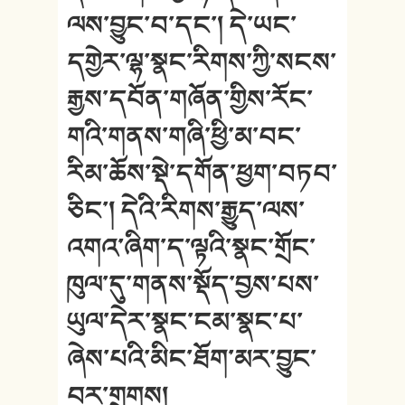
ལས་བྱུང་བ་དང་། དེ་ཡང་
དགྱེར་ལྷ་སྣང་རིགས་ཀྱི་སངས་
རྒྱས་དབོན་གཞོན་གྱིས་རོང་
གའི་གནས་གཞི་ཕྱི་མ་བང་
རིམ་ཆོས་སྡེ་དགོན་ཕྱག་བཏབ་
ཅིང་། དེའི་རིགས་རྒྱུད་ལས་
འགའ་ཞིག་ད་ལྟའི་སྣང་གྲོང་
ཁུལ་དུ་གནས་སྡོད་བྱས་པས་
ཡུལ་དེར་སྣང་ངམ་སྣང་པ་
ཞེས་པའི་མིང་ཐོག་མར་བྱུང་
བར་གྲགས།