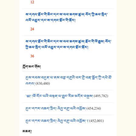
12
35. ང་ཚོ་ཕན་ཚུན་མཇལ་ནས། - ཟླ་སྒྲོན།
ས་དགའ་རྫོང་གི་མིང་དང་ས་བབ་ཆགས་ཚུལ། བོད་ཀྱི་ཆབ་སྲིད་
འཕོ་འགྱུར་དང་ས་དགའ་རྫོང་གི་སྐོར།
36. ཟླ་གཞོན་སྙན་དབྱངས། - ཟླ་སྒྲོན།
24
37. མཚོ་སྔོན་པོ། - ཟླ་སྒྲོན།
ས་དགའ་རྫོང་གི་མིང་དང་ས་བབ་ཆགས་ཚུལ། རྫོང་གི་ལོ་རྒྱུས། བོད་
38. ཡབ་ཡུམ། - ཟླ་སྒྲོན།
ཀྱི་ཆབ་སྲིད་འཕོ་འགྱུར་དང་ས་དགའ་རྫོང་སྐོར།
36
39. དྲིལ་བུའི་སྐལ་སྒྲ། - ཟླ་སྒྲོན།
ཀློག་མང་ཤོས།
40. ང་ཚོ་ཕན་ཚུན་མཇལ་ནས། - ཟླ་སྒྲོན།
དུས་རབས་བདུན་པ་ནས་བཅུ་དགུའི་བར་གྱི་བརྡ་སྤྲོད་ཀྱི་དཔེ་ཐོ་
41. མཚན་ཚོགས་ཞབས་བྲོ་སྣ་མང་། - བོད་གཞས་ཕྱོགས་བསྒྲིགས།
འགའ།
(830,480)
༄༅། །བོ་དོང་པའི་བསྟན་པ་བྱུང་རིམ་མདོར་བསྡུས།
(495,782)
དུང་དཀར་འཆད་ཁྲིད། ལེའུ་དགུ་པའི་འཕྲོས།
(454,234)
དུང་དཀར་འཆད་ཁྲིད། ལེའུ་དགུ་པའི་འཕྲོས། ༢
(452,001)
མཆན།