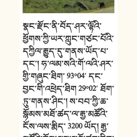
སྣང་རྫོང་ནི་བོད་ཤར་ལྷོའི་
ཕྱོགས་ཀྱི་ཡར་ཀླུང་གཙང་པོའི་
དཀྱིལ་རྒྱུད་དུ་གནས་ཡོད་པ་
དང་། ཧ་ལམ་སའི་གོ་ལའི་ཤར་
གྱི་གཞུང་ཐིག་ 93°04′ དང་
བྱང་གི་འཕྲེད་ཐིག 29°02′ ཐོག་
ཏུ
་གནས་ཤིང་། ས་བབ་ཀྱི་ཆ་
སྙོམས་མཐོ་ཚད་ལ་རྒྱ་མཚོའི་
ངོས་ལས་རྨིད་ 3200 ཡོད། རྒྱ་